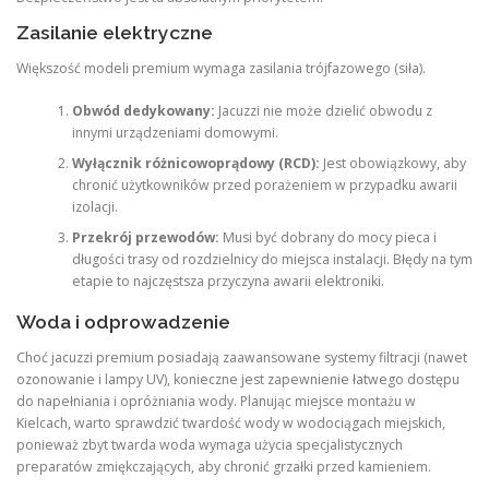
Zasilanie elektryczne
Większość modeli premium wymaga zasilania trójfazowego (siła).
Obwód dedykowany:
Jacuzzi nie może dzielić obwodu z
innymi urządzeniami domowymi.
Wyłącznik różnicowoprądowy (RCD):
Jest obowiązkowy, aby
chronić użytkowników przed porażeniem w przypadku awarii
izolacji.
Przekrój przewodów:
Musi być dobrany do mocy pieca i
długości trasy od rozdzielnicy do miejsca instalacji. Błędy na tym
etapie to najczęstsza przyczyna awarii elektroniki.
Woda i odprowadzenie
Choć jacuzzi premium posiadają zaawansowane systemy filtracji (nawet
ozonowanie i lampy UV), konieczne jest zapewnienie łatwego dostępu
do napełniania i opróżniania wody. Planując miejsce montażu w
Kielcach, warto sprawdzić twardość wody w wodociągach miejskich,
ponieważ zbyt twarda woda wymaga użycia specjalistycznych
preparatów zmiękczających, aby chronić grzałki przed kamieniem.