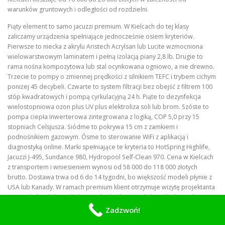
warunków gruntowych i odległości od rozdzielni.
Piąty element to samo jacuzzi premium. W Kielcach do tej klasy
zaliczamy urządzenia spełniające jednocześnie osiem kryteriów.
Pierwsze to niecka z akrylu Aristech Acrylsan lub Lucite wzmocniona
wielowarstwowym laminatem i pełną izolacją piany 2,8 lb. Drugie to
rama nośna kompozytowa lub stal ocynkowana ogniowo, a nie drewno.
Trzecie to pompy o zmiennej prędkości z silnikiem TEFC i trybem cichym
poniżej 45 decybeli. Czwarte to system filtracji bez obejść z filtrem 100
stóp kwadratowych i pompą cyrkulacyjną 24 h. Piąte to dezynfekcja
wielostopniowa ozon plus UV plus elektroliza soli lub brom. Szóste to
pompa ciepła inwerterowa zintegrowana z logiką, COP 5,0 przy 15
stopniach Celsjusza. Siódme to pokrywa 15 cm z zamkiem i
podnośnikiem gazowym. Ósme to sterowanie WiFi z aplikacją i
diagnostyką online. Marki spełniające te kryteria to HotSpring Highlife,
Jacuzzi J-495, Sundance 980, Hydropool Self-Clean 970. Cena w Kielcach
z transportem i wniesieniem wynosi od 58 000 do 118 000 złotych
brutto. Dostawa trwa od 6 do 14 tygodni, bo większość modeli płynie z
USA lub Kanady. W ramach premium klient otrzymuje wizytę projektanta
wnętrz, który dobiera kolor niecki do elewacji i kolor obudowy do
tarasu. Standardem jest wybór spośród 12 kolorów akrylu i 5 kolorów
Zadzwoń!
kompozytu.