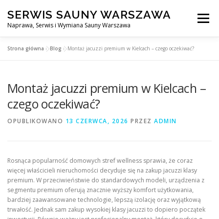
Przejdź
SERWIS SAUNY WARSZAWA
do
Menu
treści
Naprawa, Serwis i Wymiana Sauny Warszawa
Strona główna
»
Blog
»
Montaż jacuzzi premium w Kielcach – czego oczekiwać?
SERWIS DO SAUNY WARSZAWA
BLOG
KONTAKT
Montaż jacuzzi premium w Kielcach –
czego oczekiwać?
OPUBLIKOWANO
13 CZERWCA, 2026
PRZEZ
ADMIN
Rosnąca popularność domowych stref wellness sprawia, że coraz
więcej właścicieli nieruchomości decyduje się na zakup jacuzzi klasy
premium. W przeciwieństwie do standardowych modeli, urządzenia z
segmentu premium oferują znacznie wyższy komfort użytkowania,
bardziej zaawansowane technologie, lepszą izolację oraz wyjątkową
trwałość. Jednak sam zakup wysokiej klasy jacuzzi to dopiero początek