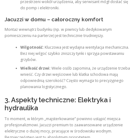
przestrzeni wokół urządzenia, aby serwisant mógł dostać się
do pomp i elektroniki.
Jacuzzi w domu – całoroczny komfort
Montaż wewnątrz budynku (np. w piwnicy lub dedykowanym
pomieszczeniu na parterze) jest technicznie trudniejszy.
Wilgotność:
Kluczowa jest wydajna wentylacja mechaniczna.
Bez niej wilgoć szybko zniszczy tynki i sprzyja powstawaniu
grzybów.
Wielkość drzwi:
Wiele osób zapomina, że urządzenie trzeba
wnieść. Czy drzwi wejściowe lub klatka schodowa mają
odpowiednią szerokość? Często wymaga to precyzyjnego
planowania logistycznego.
3. Aspekty techniczne: Elektryka i
hydraulika
To moment, w którym „majsterkowanie” powinno ustąpić miejsca
profesjonalizmowi. Jacuzzi premium to zaawansowane urządzenie
elektryczne o dużej mocy, pracujące w środowisku wodnym.
Bezpieczeństwo jest tu absolutnym priorytetem.