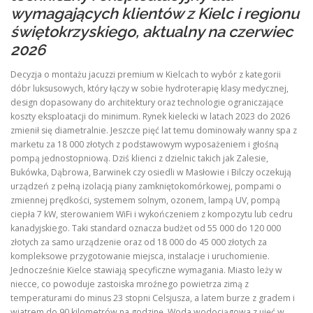
wymagających klientów z Kielc i regionu
świętokrzyskiego, aktualny na czerwiec
2026
Decyzja o montażu jacuzzi premium w Kielcach to wybór z kategorii
dóbr luksusowych, który łączy w sobie hydroterapię klasy medycznej,
design dopasowany do architektury oraz technologie ograniczające
koszty eksploatacji do minimum. Rynek kielecki w latach 2023 do 2026
zmienił się diametralnie. Jeszcze pięć lat temu dominowały wanny spa z
marketu za 18 000 złotych z podstawowym wyposażeniem i głośną
pompą jednostopniową. Dziś klienci z dzielnic takich jak Zalesie,
Bukówka, Dąbrowa, Barwinek czy osiedli w Masłowie i Bilczy oczekują
urządzeń z pełną izolacją piany zamkniętokomórkowej, pompami o
zmiennej prędkości, systemem solnym, ozonem, lampą UV, pompą
ciepła 7 kW, sterowaniem WiFi i wykończeniem z kompozytu lub cedru
kanadyjskiego. Taki standard oznacza budżet od 55 000 do 120 000
złotych za samo urządzenie oraz od 18 000 do 45 000 złotych za
kompleksowe przygotowanie miejsca, instalacje i uruchomienie.
Jednocześnie Kielce stawiają specyficzne wymagania. Miasto leży w
niecce, co powoduje zastoiska mroźnego powietrza zimą z
temperaturami do minus 23 stopni Celsjusza, a latem burze z gradem i
wiatrem do 90 kilometrów na godzinę. Woda wodociągowa z ujęć w