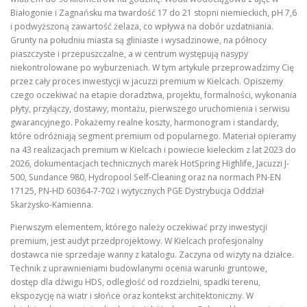
Białogonie i Zagnańsku ma twardość 17 do 21 stopni niemieckich, pH 7,6
i podwyższoną zawartość żelaza, co wpływa na dobór uzdatniania.
Grunty na południu miasta są gliniaste i wysadzinowe, na północy
piaszczyste i przepuszczalne, a w centrum występują nasypy
niekontrolowane po wyburzeniach. W tym artykule przeprowadzimy Cię
przez cały proces inwestycji w jacuzzi premium w Kielcach. Opiszemy
czego oczekiwać na etapie doradztwa, projektu, formalności, wykonania
płyty, przyłączy, dostawy, montażu, pierwszego uruchomienia i serwisu
gwarancyjnego. Pokażemy realne koszty, harmonogram i standardy,
które odróżniają segment premium od popularnego. Materiał opieramy
na 43 realizacjach premium w Kielcach i powiecie kieleckim z lat 2023 do
2026, dokumentacjach technicznych marek HotSpring Highlife, Jacuzzi J-
500, Sundance 980, Hydropool Self-Cleaning oraz na normach PN-EN
17125, PN-HD 60364-7-702 i wytycznych PGE Dystrybucja Oddział
Skarżysko-Kamienna.
Pierwszym elementem, którego należy oczekiwać przy inwestycji
premium, jest audyt przedprojektowy. W Kielcach profesjonalny
dostawca nie sprzedaje wanny z katalogu. Zaczyna od wizyty na działce.
Technik z uprawnieniami budowlanymi ocenia warunki gruntowe,
dostęp dla dźwigu HDS, odległość od rozdzielni, spadki terenu,
ekspozycję na wiatr i słońce oraz kontekst architektoniczny. W