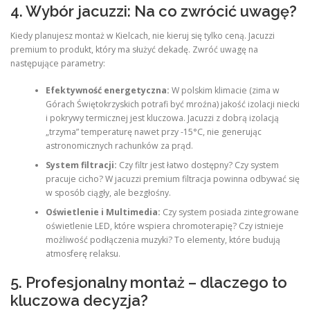
4. Wybór jacuzzi: Na co zwrócić uwagę?
Kiedy planujesz montaż w Kielcach, nie kieruj się tylko ceną. Jacuzzi
premium to produkt, który ma służyć dekadę. Zwróć uwagę na
następujące parametry:
Efektywność energetyczna:
W polskim klimacie (zima w
Górach Świętokrzyskich potrafi być mroźna) jakość izolacji niecki
i pokrywy termicznej jest kluczowa. Jacuzzi z dobrą izolacją
„trzyma” temperaturę nawet przy -15°C, nie generując
astronomicznych rachunków za prąd.
System filtracji:
Czy filtr jest łatwo dostępny? Czy system
pracuje cicho? W jacuzzi premium filtracja powinna odbywać się
w sposób ciągły, ale bezgłośny.
Oświetlenie i Multimedia:
Czy system posiada zintegrowane
oświetlenie LED, które wspiera chromoterapię? Czy istnieje
możliwość podłączenia muzyki? To elementy, które budują
atmosferę relaksu.
5. Profesjonalny montaż – dlaczego to
kluczowa decyzja?