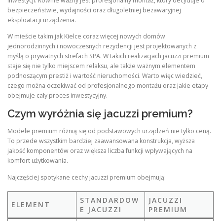
inwestycji. Równie ważny jest profesjonalny montaż, który decyduje o
bezpieczeństwie, wydajności oraz długoletniej bezawaryjnej
eksploatacji urządzenia.
W mieście takim jak Kielce coraz więcej nowych domów
jednorodzinnych i nowoczesnych rezydencji jest projektowanych z
myślą o prywatnych strefach SPA. W takich realizacjach jacuzzi premium
staje się nie tylko miejscem relaksu, ale także ważnym elementem
podnoszącym prestiż i wartość nieruchomości. Warto więc wiedzieć,
czego można oczekiwać od profesjonalnego montażu oraz jakie etapy
obejmuje cały proces inwestycyjny.
Czym wyróżnia się jacuzzi premium?
Modele premium różnią się od podstawowych urządzeń nie tylko ceną.
To przede wszystkim bardziej zaawansowana konstrukcja, wyższa
jakość komponentów oraz większa liczba funkcji wpływających na
komfort użytkowania.
Najczęściej spotykane cechy jacuzzi premium obejmują:
STANDARDOW
JACUZZI
ELEMENT
E JACUZZI
PREMIUM