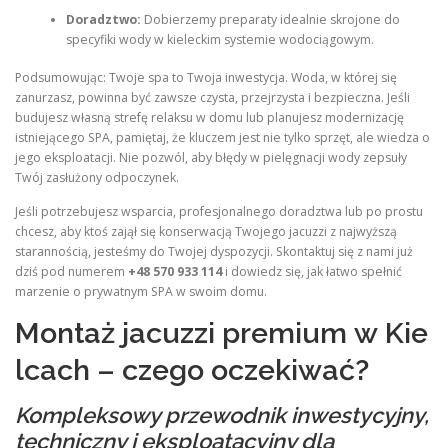
Doradztwo:
Dobierzemy preparaty idealnie skrojone do
specyfiki wody w kieleckim systemie wodociągowym.
Podsumowując: Twoje spa to Twoja inwestycja. Woda, w której się
zanurzasz, powinna być zawsze czysta, przejrzysta i bezpieczna. Jeśli
budujesz własną strefę relaksu w domu lub planujesz modernizację
istniejącego SPA, pamiętaj, że kluczem jest nie tylko sprzęt, ale wiedza o
jego eksploatacji. Nie pozwól, aby błędy w pielęgnacji wody zepsuły
Twój zasłużony odpoczynek.
Jeśli potrzebujesz wsparcia, profesjonalnego doradztwa lub po prostu
chcesz, aby ktoś zajął się konserwacją Twojego jacuzzi z najwyższą
starannością, jesteśmy do Twojej dyspozycji. Skontaktuj się z nami już
dziś pod numerem
+48 570 933 114
i dowiedz się, jak łatwo spełnić
marzenie o prywatnym SPA w swoim domu.
Montaż jacuzzi premium w Kie
lcach – czego oczekiwać?
Kompleksowy przewodnik inwestycyjny,
techniczny i eksploatacyjny dla