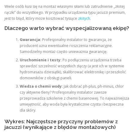
Wiele osób kusi się na montaż własnymi siłami lub zatrudnienie „złotej
rączki” do wszystkiego. W przypadku urządzenia typu jacuzzi premium,
jest to błąd, który może kosztować tysiące
złotych
.
Dlaczego warto wybrać wyspecjalizowaną ekipę?
Gwarancja:
Profesjonalny instalator to gwarancja, że
producent uzna ewentualne roszczenia reklamacyjne.
Samodzielny montaż często unieważnia gwarancję.
Uruchomienie i testy:
Po podłączeniu urządzenia trzeba
sprawdzić szczelność wszystkich złączy (a jest ich w systemie
hydromasażu dziesiątki), skalibrować elektronikę i przeszkolić
domowników z obsługi paneli.
Wiedza o chemii wody:
Jak dobrać ph-plus, ph-minus, chlor
czy aktywne tleny? Profesjonalny instalator zawsze
przeprowadza szkolenie z chemii basenowej. To najważniejsza
umiejętność, aby woda była krystalicznie czysta i bezpieczna
dla skóry.
Wykres: Najczęstsze przyczyny problemów z
jacuzzi (wynikające z błędów montażowych)