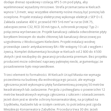
dodaje drenaż opaskowy i izolację XPS 5 cm pod płytą, aby
wyeliminować wysadziny mrozowe. Strefa przemarzania w Kielcach
wynosi 1,0 metr, więc wszystkie elementy nośne muszą być poniżej lub
ocieplone. Projekt instalacji elektrycznej wykonuje elektryk z SEP D i E.
Zakłada zasilanie 400 V, przewód YKY 5×6 mm² w rurze DVK 75,
zabezpieczenie C32, RCD 30 mA typu A, ochronnik przepięć Typ 2 i
połączenia wyrównawcze. Projekt kanalizacji zakłada odwodnienie płyty
korytkiem liniowym do studni chłonnej lub kanalizacji deszczowej po
uzgodnieniu z Wodociągami Kieleckimi. Projekt instalacji wodnej
przewiduje zawór antyskażeniowy BA i filtr wstępny 10 cali z węglem i
żywicą. Komplet dokumentacji kosztuje w Kielcach od 2 800 do 4 500
złotych i jest niezbędny do gwarancji producenta premium. Bez projektu
producent może odmówić naprawy pękniętej niecki, argumentując że
posadowienie było nieprawidłowe.
Trzeci element to formalności. W Kielcach Urząd Miasta nie wymaga
pozwolenia na budowę dla wolnostojącego jacuzzi, ale wymaga
zgłoszenia jeżeli wykonujesz płytę fundamentową powyżej 50 metrów
kwadratowych lub zadaszenie. Pergola z poliwęglanu o powierzchni 12
metrów kwadratowych wymaga zgłoszenia z szkicem i oświadczeniem.
Jeżeli dom jest w strefie ochrony konserwatorskiej, na przykład na
Szydłówku, Kadzielni lub w ścisłym centrum, to potrzebna jest zgoda
Miejskiego Konserwatora Zabytków. Procedura trwa 30 dni. Jeżeli