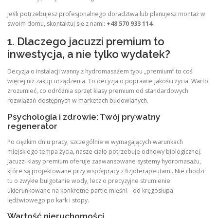
Jeśli potrzebujesz profesjonalnego doradztwa lub planujesz montaż w
swoim domu, skontaktuj się z nami:
+48 570 933 114
.
1. Dlaczego jacuzzi premium to
inwestycja, a nie tylko wydatek?
Decyzja o instalacji wanny z hydromasażem typu „premium” to coś
więcej niż zakup urządzenia. To decyzja o poprawie jakości życia. Warto
zrozumieć, co odróżnia sprzęt klasy premium od standardowych
rozwiązań dostępnych w marketach budowlanych.
Psychologia i zdrowie: Twój prywatny
regenerator
Po ciężkim dniu pracy, szczególnie w wymagających warunkach
miejskiego tempa życia, nasze ciało potrzebuje odnowy biologicznej.
Jacuzzi klasy premium oferuje zaawansowane systemy hydromasażu,
które są projektowane przy współpracy z fizjoterapeutami. Nie chodzi
tu o zwykłe bulgotanie wody, lecz o precyzyjne strumienie
ukierunkowane na konkretne partie mięśni – od kręgosłupa
lędźwiowego po kark i stopy.
Wartość nieruchomości