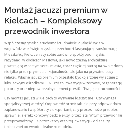
Montaż jacuzzi premium w
Kielcach – Kompleksowy
przewodnik inwestora
Współczesny rynek nieruchomości i dbałości o jakość życia w
województwie świętokrzyskim przechodzi fascynującą transformację.
Mieszkańcy Kielc, ceniący sobie zarówno spokój podmiejskich
rezydencji w okolicach Masłowa, jak i nowoczesną architekturę
powstającą w samym sercu miasta, coraz częściej patrzą na swoje domy
nie tylko przez pryzmat funkcjonalności, ale jako na prywatne oazy
relaksu. Własne jacuzzi premium przestało być kojarzone wyłącznie z
luksusowymi ośrodkami SPA. Dziś to inwestycja w zdrowie, regenerację
po pracy oraz niepowtarzalny element prestiżu Twojej nieruchomości.
Czy montaż jacuzzi w Kielcach to wyzwanie logistyczne? Czy wymaga
specjalistycznej wiedzy? Odpowiedź brzmi: tak, ale przy odpowiednim
zaplanowaniu i współpracy z ekspertami, cały proces może przebiec
sprawnie, a efekt końcowy będzie służył przez lata. W tym przewodniku
przeprowadzimy Cię przez każdy etap tej inwestycji – od analizy
technicznej po wybór idealnego modelu.