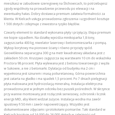
mieszkasz w zabudowie szeregowej na Ślichowicach, to potrzebujesz
zgody wspólnoty na prowadzenie przewodu po elewacji i na
ewentualny hałas. Dobry dostawca premium załatwia formalności za
klienta. W Kielcach usługa prowadzenia zgłoszenia i uzgodnień kosztuje
1 500 złotych i zdejmuje z inwestora ryzyko błędów.
Czwarty element to standard wykonania płyty i przyłączy. Ekipa premium
nie kopie szpadlem. Na działkę wjeżdża minikoparka 1,8 tony,
zagęszczarka 400 kg, niwelator laserowy i betonomieszarka z pompą.
Wykop korytowy ma pionowe ściany i równo przycięty spód.
Geowłóknina separacyjna 300 g na metr kwadratowy układana jest z
zakładem 50 cm. Kruszywo zagęszcza się warstwami 10 cm do wskaźnika
Proctora 98 procent. Płyta wylewana jest z betonu towarowego z węzła
w Sukowie, a nie z betoniarki. Dylatacja od budynku ma 2 cm i
wypełniona jest sznurem i masą poliuretanową. Górna powierzchnia
jest zatarta na gładko i ma spadek 1,5 procent. Po 7 dniach pielęgnacji
płyta malowana jest hydroizolacją mineralną. Instalacja elektryczna
prowadzona jest w jednym odcinku bez puszek pośrednich. W skrzynce
przy wannie montowany jest rozłącznik serwisowy, ochronnik i licznik
energii MID, aby klient widział zużycie. Instalacja wodna ma zawór
spustowy fi 50 mm i zawór napowietrzający. Wszystko jest
dokumentowane zdjęciami i protokołami pomiarów. Taki standard w
Kielcach kosztuje od 16 000 do 26 000 złotych w zależności od