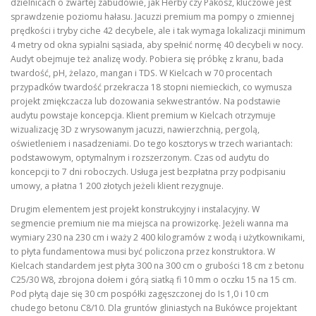
dzielnicach o zwartej zabudowie, jak Herby czy Pakosz, kluczowe jest
sprawdzenie poziomu hałasu. Jacuzzi premium ma pompy o zmiennej
prędkości i tryby ciche 42 decybele, ale i tak wymaga lokalizacji minimum
4 metry od okna sypialni sąsiada, aby spełnić normę 40 decybeli w nocy.
Audyt obejmuje też analizę wody. Pobiera się próbkę z kranu, bada
twardość, pH, żelazo, mangan i TDS. W Kielcach w 70 procentach
przypadków twardość przekracza 18 stopni niemieckich, co wymusza
projekt zmiękczacza lub dozowania sekwestrantów. Na podstawie
audytu powstaje koncepcja. Klient premium w Kielcach otrzymuje
wizualizację 3D z wrysowanym jacuzzi, nawierzchnią, pergolą,
oświetleniem i nasadzeniami. Do tego kosztorys w trzech wariantach:
podstawowym, optymalnym i rozszerzonym. Czas od audytu do
koncepcji to 7 dni roboczych. Usługa jest bezpłatna przy podpisaniu
umowy, a płatna 1 200 złotych jeżeli klient rezygnuje.
Drugim elementem jest projekt konstrukcyjny i instalacyjny. W
segmencie premium nie ma miejsca na prowizorkę. Jeżeli wanna ma
wymiary 230 na 230 cm i waży 2 400 kilogramów z wodą i użytkownikami,
to płyta fundamentowa musi być policzona przez konstruktora. W
Kielcach standardem jest płyta 300 na 300 cm o grubości 18 cm z betonu
C25/30 W8, zbrojona dołem i górą siatką fi 10 mm o oczku 15 na 15 cm.
Pod płytą daje się 30 cm pospółki zagęszczonej do Is 1,0 i 10 cm
chudego betonu C8/10. Dla gruntów gliniastych na Bukówce projektant