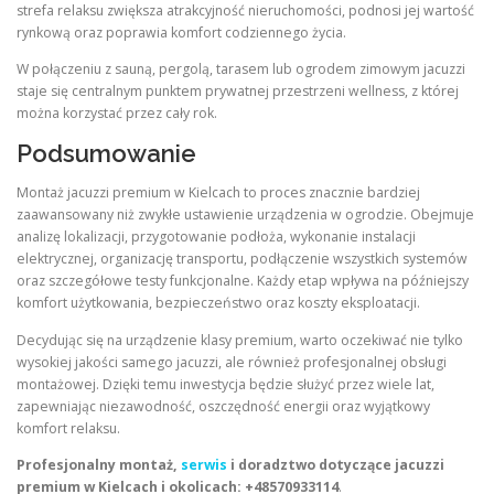
strefa relaksu zwiększa atrakcyjność nieruchomości, podnosi jej wartość
rynkową oraz poprawia komfort codziennego życia.
W połączeniu z sauną, pergolą, tarasem lub ogrodem zimowym jacuzzi
staje się centralnym punktem prywatnej przestrzeni wellness, z której
można korzystać przez cały rok.
Podsumowanie
Montaż jacuzzi premium w Kielcach to proces znacznie bardziej
zaawansowany niż zwykłe ustawienie urządzenia w ogrodzie. Obejmuje
analizę lokalizacji, przygotowanie podłoża, wykonanie instalacji
elektrycznej, organizację transportu, podłączenie wszystkich systemów
oraz szczegółowe testy funkcjonalne. Każdy etap wpływa na późniejszy
komfort użytkowania, bezpieczeństwo oraz koszty eksploatacji.
Decydując się na urządzenie klasy premium, warto oczekiwać nie tylko
wysokiej jakości samego jacuzzi, ale również profesjonalnej obsługi
montażowej. Dzięki temu inwestycja będzie służyć przez wiele lat,
zapewniając niezawodność, oszczędność energii oraz wyjątkowy
komfort relaksu.
Profesjonalny montaż,
serwis
i doradztwo dotyczące jacuzzi
premium w Kielcach i okolicach: +48570933114
.