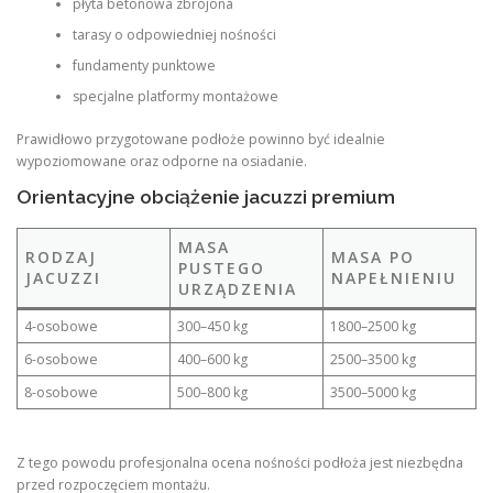
płyta betonowa zbrojona
tarasy o odpowiedniej nośności
fundamenty punktowe
specjalne platformy montażowe
Prawidłowo przygotowane podłoże powinno być idealnie
wypoziomowane oraz odporne na osiadanie.
Orientacyjne obciążenie jacuzzi premium
MASA
RODZAJ
MASA PO
PUSTEGO
JACUZZI
NAPEŁNIENIU
URZĄDZENIA
4-osobowe
300–450 kg
1800–2500 kg
6-osobowe
400–600 kg
2500–3500 kg
8-osobowe
500–800 kg
3500–5000 kg
Z tego powodu profesjonalna ocena nośności podłoża jest niezbędna
przed rozpoczęciem montażu.