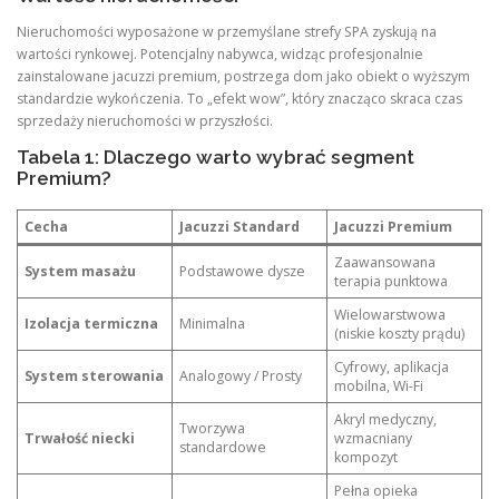
Nieruchomości wyposażone w przemyślane strefy SPA zyskują na
wartości rynkowej. Potencjalny nabywca, widząc profesjonalnie
zainstalowane jacuzzi premium, postrzega dom jako obiekt o wyższym
standardzie wykończenia. To „efekt wow”, który znacząco skraca czas
sprzedaży nieruchomości w przyszłości.
Tabela 1: Dlaczego warto wybrać segment
Premium?
Cecha
Jacuzzi Standard
Jacuzzi Premium
Zaawansowana
System masażu
Podstawowe dysze
terapia punktowa
Wielowarstwowa
Izolacja termiczna
Minimalna
(niskie koszty prądu)
Cyfrowy, aplikacja
System sterowania
Analogowy / Prosty
mobilna, Wi-Fi
Akryl medyczny,
Tworzywa
Trwałość niecki
wzmacniany
standardowe
kompozyt
Pełna opieka