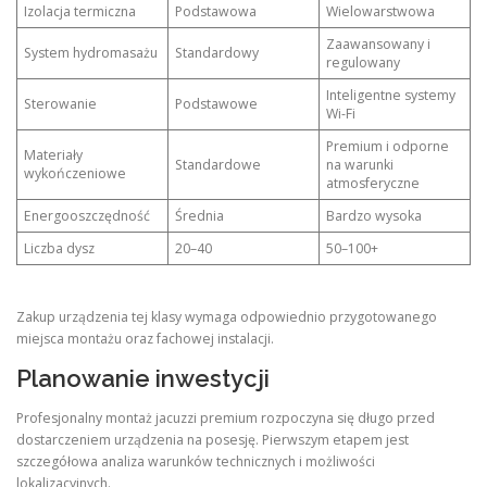
Izolacja termiczna
Podstawowa
Wielowarstwowa
Zaawansowany i
System hydromasażu
Standardowy
regulowany
Inteligentne systemy
Sterowanie
Podstawowe
Wi-Fi
Premium i odporne
Materiały
Standardowe
na warunki
wykończeniowe
atmosferyczne
Energooszczędność
Średnia
Bardzo wysoka
Liczba dysz
20–40
50–100+
Zakup urządzenia tej klasy wymaga odpowiednio przygotowanego
miejsca montażu oraz fachowej instalacji.
Planowanie inwestycji
Profesjonalny montaż jacuzzi premium rozpoczyna się długo przed
dostarczeniem urządzenia na posesję. Pierwszym etapem jest
szczegółowa analiza warunków technicznych i możliwości
lokalizacyjnych.