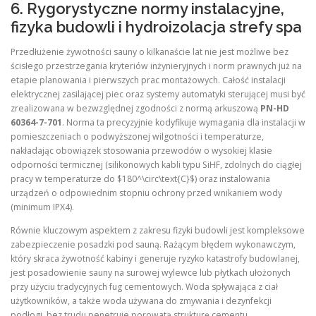
6. Rygorystyczne normy instalacyjne,
fizyka budowli i hydroizolacja strefy spa
Przedłużenie żywotności sauny o kilkanaście lat nie jest możliwe bez
ścisłego przestrzegania kryteriów inżynieryjnych i norm prawnych już na
etapie planowania i pierwszych prac montażowych. Całość instalacji
elektrycznej zasilającej piec oraz systemy automatyki sterującej musi być
zrealizowana w bezwzględnej zgodności z normą arkuszową
PN-HD
60364-7-701
. Norma ta precyzyjnie kodyfikuje wymagania dla instalacji w
pomieszczeniach o podwyższonej wilgotności i temperaturze,
nakładając obowiązek stosowania przewodów o wysokiej klasie
odporności termicznej (silikonowych kabli typu SiHF, zdolnych do ciągłej
pracy w temperaturze do $180^\circ\text{C}$) oraz instalowania
urządzeń o odpowiednim stopniu ochrony przed wnikaniem wody
(minimum IPX4).
Równie kluczowym aspektem z zakresu fizyki budowli jest kompleksowe
zabezpieczenie posadzki pod sauną. Rażącym błędem wykonawczym,
który skraca żywotność kabiny i generuje ryzyko katastrofy budowlanej,
jest posadowienie sauny na surowej wylewce lub płytkach ułożonych
przy użyciu tradycyjnych fug cementowych. Woda spływająca z ciał
użytkowników, a także woda używana do zmywania i dezynfekcji
podłogi, bez trudu penetruje porowatą strukturę cementu.