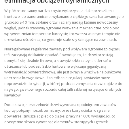
eliminacja obciążeń dynamicznych
Współczesne sauny bardzo często wykorzystują duże przeszklenia
frontowe lub panoramiczne, wykonane z ciężkiego szkła hartowanego o
grubości 8-10 mm. Szklane drzwi i ściany nadają kabinie nowoczesny
wygląd, jednak stanowią ogromne wyzwanie mechaniczne. Szkło pod
wpływem zmian temperatur kurczy się i rozszerza w innym tempie niż
drewniana ościeżnica, co generuje stałe siły ścinające na zawiasach.
Nieregulowane regularnie zawiasy pod wpływem ogromnego ciężaru
tafli zaczynają delikatnie opadać. Powoduje to, że drzwi przestają
domykać się idealnie liniowo, a krawędź szkła zaczyna uderzać o
ościeżnicę lub podest. Szkło hartowane wykazuje gigantyczną
wytrzymałość powierzchniową, ale jest skrajnie wrażliwe na punktowe
uderzenia krawędziowe. Zaniedbanie regulacji zawiasów może
doprowadzić do sytuacji, w której podczas zamykania drzwi dojdzie do
nagłego, gwałtownego rozpadu całej tafli szklanej na tysiące drobnych
kawałków.
Dodatkowo, nieszczelność drzwi wywołana opadnięciem zawiasów
tworzy potężny mostek termiczny, przez który ucieka rozgrzane
powietrze, zmuszając piec do ciągłej pracy na 100% wydajności, co
drastycznie skraca żywotność elementów sterujących i grzałek.