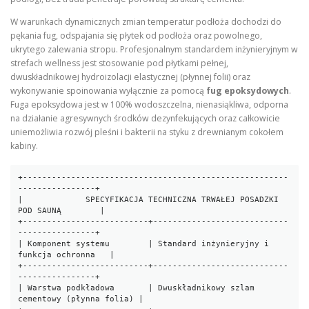
W warunkach dynamicznych zmian temperatur podłoża dochodzi do
pękania fug, odspajania się płytek od podłoża oraz powolnego,
ukrytego zalewania stropu. Profesjonalnym standardem inżynieryjnym w
strefach wellness jest stosowanie pod płytkami pełnej,
dwuskładnikowej hydroizolacji elastycznej (płynnej folii) oraz
wykonywanie spoinowania wyłącznie za pomocą
fug epoksydowych
.
Fuga epoksydowa jest w 100% wodoszczelna, nienasiąkliwa, odporna
na działanie agresywnych środków dezynfekujących oraz całkowicie
uniemożliwia rozwój pleśni i bakterii na styku z drewnianym cokołem
kabiny.
+-------------------------------------------------------
----------------+

|             SPECYFIKACJA TECHNICZNA TRWAŁEJ POSADZKI 
POD SAUNĄ        |

+--------------------------+----------------------------
----------------+

| Komponent systemu        | Standard inżynieryjny i 
funkcja ochronna   |

+--------------------------+----------------------------
----------------+

| Warstwa podkładowa       | Dwuskładnikowy szlam 
cementowy (płynna folia) |
