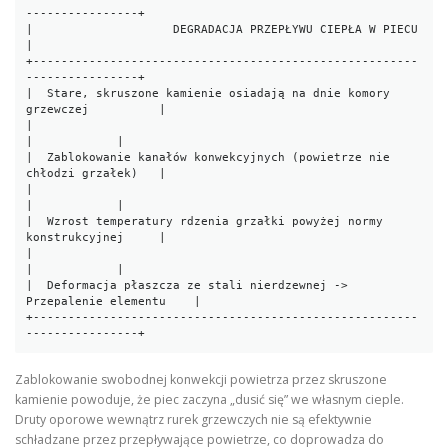
----------------+

|                    DEGRADACJA PRZEPŁYWU CIEPŁA W PIECU                
|

+-------------------------------------------------------
----------------+

|  Stare, skruszone kamienie osiadają na dnie komory 
grzewczej          |

|                                                          
|            |

|  Zablokowanie kanałów konwekcyjnych (powietrze nie 
chłodzi grzałek)   |

|                                                          
|            |

|  Wzrost temperatury rdzenia grzałki powyżej normy 
konstrukcyjnej     |

|                                                          
|            |

|  Deformacja płaszcza ze stali nierdzewnej -> 
Przepalenie elementu    |

+-------------------------------------------------------
Zablokowanie swobodnej konwekcji powietrza przez skruszone
kamienie powoduje, że piec zaczyna „dusić się” we własnym cieple.
Druty oporowe wewnątrz rurek grzewczych nie są efektywnie
schładzane przez przepływające powietrze, co doprowadza do