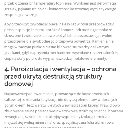
przekroczenia ich temperatury topnienia. Wynikiem jest deformacja
grzałek, pękanie ich osłon i konieczność kosztownej wymiany całego
zespołu grzewczego.
Aby przedłużyć żywotność pieca, należy raz w roku przeprowadzić
pełną inspekcję kamieni: opróżnić komorę, odrzucić egzemplarze
skruszone i zwietrzałe, a nowe ułożyć luźno, pozostawiając wolne
przestrzenie dla swobodnego przepływu powietrza. Kamienie nie
mogą w żadnym punkcie ciasno klinować się między delikatnymi
grzałkami, gdyż naprężenia mechaniczne wywołane rozszerzalnością
cieplną skały po prostu wygną i uszkodzą metalowe elementy.
4. Paroizolacja i wentylacja – ochrona
przed ukrytą destrukcją struktury
domowej
Najpoważniejsze awarie saun, prowadzące do konieczności ich
całkowitej rozebrania i utylizacji, nie dotyczą elementów widocznych
gołym okiem, lecz warstw ukrytych wewnątrz ścian kabiny. Prawidłowo
zbudowana sauna posiada wielowarstwową strukturę ścienną: boazeria
zewnętrzna, szkielet konstrukcyjny wypełniony izolacją termiczną
(najczęściej wełną mineralną) oraz specjalistyczna folia aluminiowa