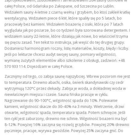
zaprojektowałem, zbudowałem i serwisowałem 264 sauny domowe w
całej Polsce, od Gdańska po Zakopane, od Szczecina po Lublin.
Widziałem sauny 4-letnie z czarną wełną i grzybem, bo ktoś zakleił kratkę
wentylacyjną. Widziałem piece 6 kW, które spaliły się po 5 latach, bo
pracowały bez kamieni. Widziałem boazerię z osiki, która po 7 latach
wyglądała jak po pożarze, bo co tydzień była szorowana detergentem. I
widziałem sauny 22-letnie, które działają jak nowe, bo właściciel trzyma
się pięciu zasad. Ten tekst to instrukcja, jak wejść do tej drugiej grupy.
Dostaniesz harmonogram roczny, listę materiałów, koszty, błędy i liczby.
Jeśli po lekturze chcesz audyt swojej sauny, pomiary wilgotności,
wymianę zużytych elementów albo szkolenie z obsługi, zadzwoń: +48
570 933 114. Dojeżdżam w całej Polsce.
Zacznijmy od tego, co zabija saunę najszybciej. Wbrew pozorom nie jest
to temperatura. Drewno abachi, osika, świerk skandynawski czy cedr
wytrzymują 120°C przez dekady. Zabija je woda, a dokładniej woda w
niewłaściwym miejscu i czasie. Sauna fińska pracuje w cyklu.
Nagrzewanie do 90–100°C, wilgotność spada do 10%. Polewanie
kamieni, wilgotność skacze do 30–40% na 3 minuty. Wietrzenie, drzwi
otwarte, wilgotność spada, temperatura spada. Potem schnięcie. Jeśli
ten cykl jest zaburzony, drewno nie schnie. Wilgotność boazerii ma być
8–12%. Powyżej 16% zaczyna się rozwój grzybów. Powyżej 20% drewno
pęcznieje, pracuje, wyrywa gwoździe. Powyżej 25% zaczyna gnić. Do