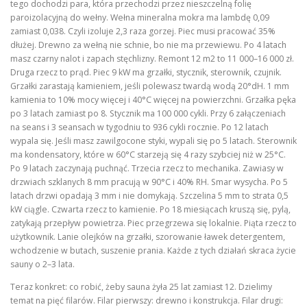
tego dochodzi para, która przechodzi przez nieszczelną folię
paroizolacyjną do wełny. Wełna mineralna mokra ma lambdę 0,09
zamiast 0,038. Czyli izoluje 2,3 raza gorzej. Piec musi pracować 35%
dłużej. Drewno za wełną nie schnie, bo nie ma przewiewu. Po 4 latach
masz czarny nalot i zapach stęchlizny. Remont 12 m2 to 11 000–16 000 zł.
Druga rzecz to prąd. Piec 9 kW ma grzałki, stycznik, sterownik, czujnik.
Grzałki zarastają kamieniem, jeśli polewasz twardą wodą 20°dH. 1 mm
kamienia to 10% mocy więcej i 40°C więcej na powierzchni. Grzałka pęka
po 3 latach zamiast po 8. Stycznik ma 100 000 cykli. Przy 6 załączeniach
na seans i 3 seansach w tygodniu to 936 cykli rocznie. Po 12 latach
wypala się. Jeśli masz zawilgocone styki, wypali się po 5 latach. Sterownik
ma kondensatory, które w 60°C starzeją się 4 razy szybciej niż w 25°C.
Po 9 latach zaczynają puchnąć. Trzecia rzecz to mechanika. Zawiasy w
drzwiach szklanych 8 mm pracują w 90°C i 40% RH. Smar wysycha. Po 5
latach drzwi opadają 3 mm i nie domykają. Szczelina 5 mm to strata 0,5
kW ciągle. Czwarta rzecz to kamienie. Po 18 miesiącach kruszą się, pylą,
zatykają przepływ powietrza. Piec przegrzewa się lokalnie. Piąta rzecz to
użytkownik. Lanie olejków na grzałki, szorowanie ławek detergentem,
wchodzenie w butach, suszenie prania. Każde z tych działań skraca życie
sauny o 2–3 lata.
Teraz konkret: co robić, żeby sauna żyła 25 lat zamiast 12. Dzielimy
temat na pięć filarów. Filar pierwszy: drewno i konstrukcja. Filar drugi: