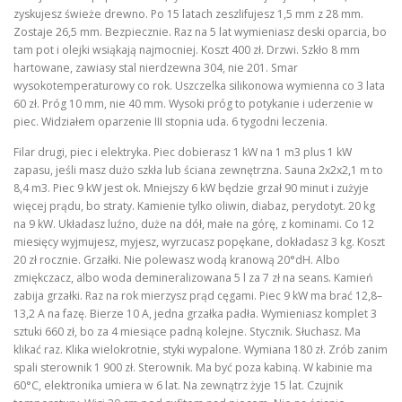
zyskujesz świeże drewno. Po 15 latach zeszlifujesz 1,5 mm z 28 mm.
Zostaje 26,5 mm. Bezpiecznie. Raz na 5 lat wymieniasz deski oparcia, bo
tam pot i olejki wsiąkają najmocniej. Koszt 400 zł. Drzwi. Szkło 8 mm
hartowane, zawiasy stal nierdzewna 304, nie 201. Smar
wysokotemperaturowy co rok. Uszczelka silikonowa wymienna co 3 lata
60 zł. Próg 10 mm, nie 40 mm. Wysoki próg to potykanie i uderzenie w
piec. Widziałem oparzenie III stopnia uda. 6 tygodni leczenia.
Filar drugi, piec i elektryka. Piec dobierasz 1 kW na 1 m3 plus 1 kW
zapasu, jeśli masz dużo szkła lub ściana zewnętrzna. Sauna 2x2x2,1 m to
8,4 m3. Piec 9 kW jest ok. Mniejszy 6 kW będzie grzał 90 minut i zużyje
więcej prądu, bo straty. Kamienie tylko oliwin, diabaz, perydotyt. 20 kg
na 9 kW. Układasz luźno, duże na dół, małe na górę, z kominami. Co 12
miesięcy wyjmujesz, myjesz, wyrzucasz popękane, dokładasz 3 kg. Koszt
20 zł rocznie. Grzałki. Nie polewasz wodą kranową 20°dH. Albo
zmiękczacz, albo woda demineralizowana 5 l za 7 zł na seans. Kamień
zabija grzałki. Raz na rok mierzysz prąd cęgami. Piec 9 kW ma brać 12,8–
13,2 A na fazę. Bierze 10 A, jedna grzałka padła. Wymieniasz komplet 3
sztuki 660 zł, bo za 4 miesiące padną kolejne. Stycznik. Słuchasz. Ma
klikać raz. Klika wielokrotnie, styki wypalone. Wymiana 180 zł. Zrób zanim
spali sterownik 1 900 zł. Sterownik. Ma być poza kabiną. W kabinie ma
60°C, elektronika umiera w 6 lat. Na zewnątrz żyje 15 lat. Czujnik