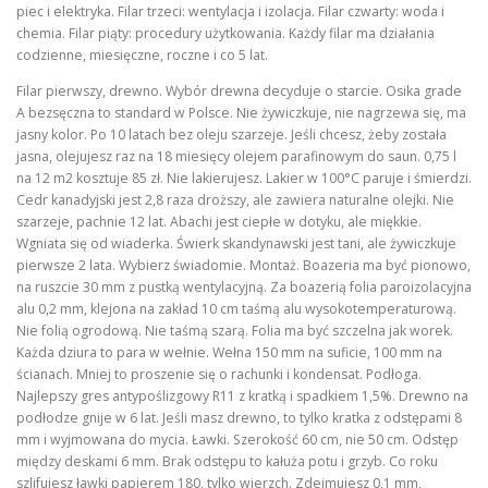
piec i elektryka. Filar trzeci: wentylacja i izolacja. Filar czwarty: woda i
chemia. Filar piąty: procedury użytkowania. Każdy filar ma działania
codzienne, miesięczne, roczne i co 5 lat.
Filar pierwszy, drewno. Wybór drewna decyduje o starcie. Osika grade
A bezsęczna to standard w Polsce. Nie żywiczkuje, nie nagrzewa się, ma
jasny kolor. Po 10 latach bez oleju szarzeje. Jeśli chcesz, żeby została
jasna, olejujesz raz na 18 miesięcy olejem parafinowym do saun. 0,75 l
na 12 m2 kosztuje 85 zł. Nie lakierujesz. Lakier w 100°C paruje i śmierdzi.
Cedr kanadyjski jest 2,8 raza droższy, ale zawiera naturalne olejki. Nie
szarzeje, pachnie 12 lat. Abachi jest ciepłe w dotyku, ale miękkie.
Wgniata się od wiaderka. Świerk skandynawski jest tani, ale żywiczkuje
pierwsze 2 lata. Wybierz świadomie. Montaż. Boazeria ma być pionowo,
na ruszcie 30 mm z pustką wentylacyjną. Za boazerią folia paroizolacyjna
alu 0,2 mm, klejona na zakład 10 cm taśmą alu wysokotemperaturową.
Nie folią ogrodową. Nie taśmą szarą. Folia ma być szczelna jak worek.
Każda dziura to para w wełnie. Wełna 150 mm na suficie, 100 mm na
ścianach. Mniej to proszenie się o rachunki i kondensat. Podłoga.
Najlepszy gres antypoślizgowy R11 z kratką i spadkiem 1,5%. Drewno na
podłodze gnije w 6 lat. Jeśli masz drewno, to tylko kratka z odstępami 8
mm i wyjmowana do mycia. Ławki. Szerokość 60 cm, nie 50 cm. Odstęp
między deskami 6 mm. Brak odstępu to kałuża potu i grzyb. Co roku
szlifujesz ławki papierem 180, tylko wierzch. Zdejmujesz 0,1 mm,