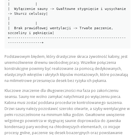
|            |

|  Wyłączenie sauny -> Gwałtowne stygnięcie i wysychanie 
-> Skurcz celulozy|

|                                                          
|            |

|  Brak prawidłowej wentylacji -> Trwałe paczenie, 
szczeliny i pęknięcia|

+-------------------------------------------------------
Podstawowym błędem, który drastycznie skraca żywotność kabiny, jest
uniemożliwienie drewnu swobodnej pracy. Wszelkie połączenia
konstrukcyjne powinny być realizowane za pomocą dedykowanych,
elastycznych wkrętów i ukrytych klipsów montażowych, które pozwalają
na milimetrowe przesunięcia desek bez ryzyka ich pękania.
Kluczowe znaczenie dla długowieczności ma faza po zakończeniu
seansu. Sauny nie wolno zamykać natychmiast po wyłączeniu pieca.
Kabina musi zostać poddana procedurze kontrolowanego suszenia.
Drzwi sauny należy pozostawić szeroko otwarte, a szyby wentylacyjne w
pełni rozszczelnione na minimum kilka godzin. Gwałtowne uwięzienie
wilgotnego powietrza w stygnącej saunie doprowadza do zjawiska
kondensacji pary wodnej na chłodniejszych elementach, co inicjuje
procesy gnilne, paczenie się desek boazeryjnych oraz powstawanie