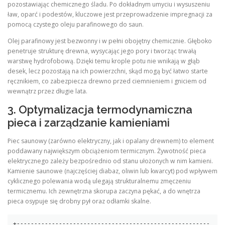
pozostawiając chemicznego śladu. Po dokładnym umyciu i wysuszeniu
ław, oparć i podestów, kluczowe jest przeprowadzenie impregnacji za
pomocą czystego oleju parafinowego do saun.
Olej parafinowy jest bezwonny i w pełni obojętny chemicznie. Głęboko
penetruje strukturę drewna, wysycając jego pory i tworząc trwałą
warstwę hydrofobową. Dzięki temu krople potu nie wnikają w głąb
desek, lecz pozostają na ich powierzchni, skąd mogą być łatwo starte
ręcznikiem, co zabezpiecza drewno przed ciemnieniem i gniciem od
wewnątrz przez długie lata.
3. Optymalizacja termodynamiczna
pieca i zarządzanie kamieniami
Piec saunowy (zarówno elektryczny, jak i opalany drewnem) to element
poddawany największym obciążeniom termicznym. Żywotność pieca
elektrycznego zależy bezpośrednio od stanu ułożonych w nim kamieni.
Kamienie saunowe (najczęściej diabaz, oliwin lub kwarcyt) pod wpływem
cyklicznego polewania wodą ulegają strukturalnemu zmęczeniu
termicznemu. Ich zewnętrzna skorupa zaczyna pękać, a do wnętrza
pieca osypuje się drobny pył oraz odłamki skalne.
+-------------------------------------------------------