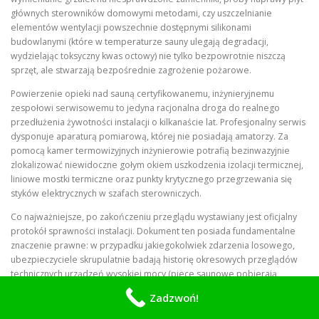
głównych sterowników domowymi metodami, czy uszczelnianie
elementów wentylacji powszechnie dostępnymi silikonami
budowlanymi (które w temperaturze sauny ulegają degradacji,
wydzielając toksyczny kwas octowy) nie tylko bezpowrotnie niszczą
sprzęt, ale stwarzają bezpośrednie zagrożenie pożarowe.
Powierzenie opieki nad sauną certyfikowanemu, inżynieryjnemu
zespołowi serwisowemu to jedyna racjonalna droga do realnego
przedłużenia żywotności instalacji o kilkanaście lat. Profesjonalny serwis
dysponuje aparaturą pomiarową, której nie posiadają amatorzy. Za
pomocą kamer termowizyjnych inżynierowie potrafią bezinwazyjnie
zlokalizować niewidoczne gołym okiem uszkodzenia izolacji termicznej,
liniowe mostki termiczne oraz punkty krytycznego przegrzewania się
styków elektrycznych w szafach sterowniczych.
Co najważniejsze, po zakończeniu przeglądu wystawiany jest oficjalny
protokół sprawności instalacji. Dokument ten posiada fundamentalne
znaczenie prawne: w przypadku jakiegokolwiek zdarzenia losowego,
ubezpieczyciele skrupulatnie badają historię okresowych przeglądów
technicznych urządzeń wysokiej mocy (piece saunowe pobierają
najczęściej od 4,5 do kilkunastu kilowatów). Brak oficjalnego
Zadzwoń!
potwierdzenia, że system był serwisowany przez uprawnionego
specjalistę z certyfikacją SEP, stanowi najczęstszą przyczynę odmowy