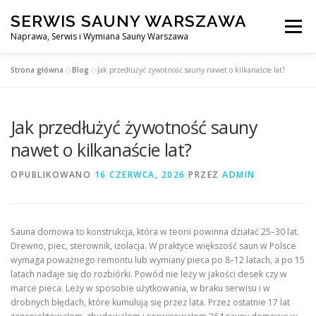
Przejdź
SERWIS SAUNY WARSZAWA
do
Menu
treści
Naprawa, Serwis i Wymiana Sauny Warszawa
Strona główna
»
Blog
»
Jak przedłużyć żywotność sauny nawet o kilkanaście lat?
SERWIS DO SAUNY WARSZAWA
BLOG
KONTAKT
Jak przedłużyć żywotność sauny
nawet o kilkanaście lat?
OPUBLIKOWANO
16 CZERWCA, 2026
PRZEZ
ADMIN
Sauna domowa to konstrukcja, która w teorii powinna działać 25–30 lat.
Drewno, piec, sterownik, izolacja. W praktyce większość saun w Polsce
wymaga poważnego remontu lub wymiany pieca po 8–12 latach, a po 15
latach nadaje się do rozbiórki. Powód nie leży w jakości desek czy w
marce pieca. Leży w sposobie użytkowania, w braku serwisu i w
drobnych błędach, które kumulują się przez lata. Przez ostatnie 17 lat