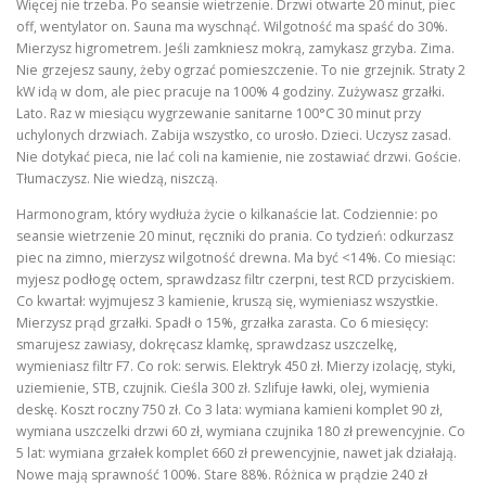
Więcej nie trzeba. Po seansie wietrzenie. Drzwi otwarte 20 minut, piec
off, wentylator on. Sauna ma wyschnąć. Wilgotność ma spaść do 30%.
Mierzysz higrometrem. Jeśli zamkniesz mokrą, zamykasz grzyba. Zima.
Nie grzejesz sauny, żeby ogrzać pomieszczenie. To nie grzejnik. Straty 2
kW idą w dom, ale piec pracuje na 100% 4 godziny. Zużywasz grzałki.
Lato. Raz w miesiącu wygrzewanie sanitarne 100°C 30 minut przy
uchylonych drzwiach. Zabija wszystko, co urosło. Dzieci. Uczysz zasad.
Nie dotykać pieca, nie lać coli na kamienie, nie zostawiać drzwi. Goście.
Tłumaczysz. Nie wiedzą, niszczą.
Harmonogram, który wydłuża życie o kilkanaście lat. Codziennie: po
seansie wietrzenie 20 minut, ręczniki do prania. Co tydzień: odkurzasz
piec na zimno, mierzysz wilgotność drewna. Ma być <14%. Co miesiąc:
myjesz podłogę octem, sprawdzasz filtr czerpni, test RCD przyciskiem.
Co kwartał: wyjmujesz 3 kamienie, kruszą się, wymieniasz wszystkie.
Mierzysz prąd grzałki. Spadł o 15%, grzałka zarasta. Co 6 miesięcy:
smarujesz zawiasy, dokręcasz klamkę, sprawdzasz uszczelkę,
wymieniasz filtr F7. Co rok: serwis. Elektryk 450 zł. Mierzy izolację, styki,
uziemienie, STB, czujnik. Cieśla 300 zł. Szlifuje ławki, olej, wymienia
deskę. Koszt roczny 750 zł. Co 3 lata: wymiana kamieni komplet 90 zł,
wymiana uszczelki drzwi 60 zł, wymiana czujnika 180 zł prewencyjnie. Co
5 lat: wymiana grzałek komplet 660 zł prewencyjnie, nawet jak działają.
Nowe mają sprawność 100%. Stare 88%. Różnica w prądzie 240 zł