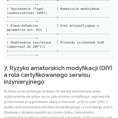
+--------------------------+----------------------------
----------------+

| Spoinowanie (fuga)       | Kompozycja epoksydowa 
(wodoszczelność 100%)|

+--------------------------+----------------------------
----------------+

| Klasa okładziny          | Gres antypoślizgowy o 
parametrze min. R11  |

+--------------------------+----------------------------
----------------+

| Okablowanie zasilające   | Przewody silikonowe SiHF 
(odporność do 180°C)|

+--------------------------+----------------------------
7. Ryzyko amatorskich modyfikacji (DIY)
a rola certyfikowanego serwisu
inżynieryjnego
W dobie powszechnego dostępu do wiedzy internetowej wielu
użytkowników decyduje się na samodzielne modyfikacje, naprawy lub
posezonowe przygotowanie sauny w formacie „zrób to sam” (DIY). Z
punktu widzenia bezpieczeństwa konstrukcyjnego i pożarowego jest to
działanie o skrajnie wysokim poziomie ryzyka. Samodzielne
wymienianie grzałek na niesprawdzone zamienniki, próby naprawy płyt