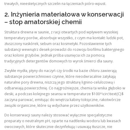
trwałych, nieestetycznych szczelin na łączeniach pióro-wpust.
2. Inżynieria materiałowa w konserwacji
– stop amatorskiej chemii
Struktura drewna w saunie, z racji otwartych pod wpływem wysokiej
temperatury porów, absorbuje wszystko, z czym ma kontakt: ludzki pot,
złuszczony naskórek, sebum oraz kosmetyki. Pozostawienie tych
substancji wewnątrz desek prowadzi do rozwoju biofilmu bakteryjnego
oraz kolonii grzybów. Jednak próba usunięcia ich za pomocą
tradycyjnych detergentów domowych to wyrok śmierci dla sauny.
Zwykłe mydła, płyny do naczyń czy środki na bazie chloru zawierają
substancje powierzchniowo czynne, które nieodwracalnie zatykają
naturalne pory drewna, niszczą jego strukturę lignino-celulozową i
odbarwiają powierzchnię. Co najgroźniejsze, chemia ta wnika głęboko w
deski, a podczas kolejnego seansu w temperaturze $100^\circ\text{C}$
zaczyna parować, emitując do wnętrza kabiny toksyczne, rakotwórcze
związki organiczne, które są wdychane przez użytkowników.
Do konserwacji sauny należy stosować wyłącznie specjalistyczne
preparaty o neutralnym pH, oparte na nadtlenku wodoru lub kwasach
owocowych, które skutecznie dezynfekują i usuwają tłuszcze, nie