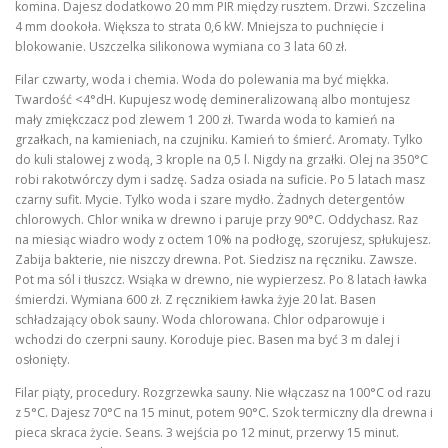
komina. Dajesz dodatkowo 20 mm PIR między rusztem. Drzwi. Szczelina
4 mm dookoła. Większa to strata 0,6 kW. Mniejsza to puchnięcie i
blokowanie. Uszczelka silikonowa wymiana co 3 lata 60 zł.
Filar czwarty, woda i chemia. Woda do polewania ma być miękka.
Twardość <4°dH. Kupujesz wodę demineralizowaną albo montujesz
mały zmiękczacz pod zlewem 1 200 zł. Twarda woda to kamień na
grzałkach, na kamieniach, na czujniku. Kamień to śmierć. Aromaty. Tylko
do kuli stalowej z wodą, 3 krople na 0,5 l. Nigdy na grzałki. Olej na 350°C
robi rakotwórczy dym i sadzę. Sadza osiada na suficie. Po 5 latach masz
czarny sufit. Mycie. Tylko woda i szare mydło. Żadnych detergentów
chlorowych. Chlor wnika w drewno i paruje przy 90°C. Oddychasz. Raz
na miesiąc wiadro wody z octem 10% na podłogę, szorujesz, spłukujesz.
Zabija bakterie, nie niszczy drewna. Pot. Siedzisz na ręczniku. Zawsze.
Pot ma sól i tłuszcz. Wsiąka w drewno, nie wypierzesz. Po 8 latach ławka
śmierdzi. Wymiana 600 zł. Z ręcznikiem ławka żyje 20 lat. Basen
schładzający obok sauny. Woda chlorowana. Chlor odparowuje i
wchodzi do czerpni sauny. Koroduje piec. Basen ma być 3 m dalej i
osłonięty.
Filar piąty, procedury. Rozgrzewka sauny. Nie włączasz na 100°C od razu
z 5°C. Dajesz 70°C na 15 minut, potem 90°C. Szok termiczny dla drewna i
pieca skraca życie. Seans. 3 wejścia po 12 minut, przerwy 15 minut.