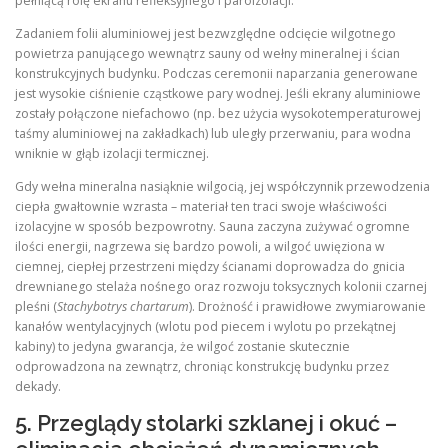
pełniącą rolę ekranu refleksyjnego i paroizolacji.
Zadaniem folii aluminiowej jest bezwzględne odcięcie wilgotnego
powietrza panującego wewnątrz sauny od wełny mineralnej i ścian
konstrukcyjnych budynku. Podczas ceremonii naparzania generowane
jest wysokie ciśnienie cząstkowe pary wodnej. Jeśli ekrany aluminiowe
zostały połączone niefachowo (np. bez użycia wysokotemperaturowej
taśmy aluminiowej na zakładkach) lub uległy przerwaniu, para wodna
wniknie w głąb izolacji termicznej.
Gdy wełna mineralna nasiąknie wilgocią, jej współczynnik przewodzenia
ciepła gwałtownie wzrasta – materiał ten traci swoje właściwości
izolacyjne w sposób bezpowrotny. Sauna zaczyna zużywać ogromne
ilości energii, nagrzewa się bardzo powoli, a wilgoć uwięziona w
ciemnej, ciepłej przestrzeni między ścianami doprowadza do gnicia
drewnianego stelaża nośnego oraz rozwoju toksycznych kolonii czarnej
pleśni (
Stachybotrys chartarum
). Drożność i prawidłowe zwymiarowanie
kanałów wentylacyjnych (wlotu pod piecem i wylotu po przekątnej
kabiny) to jedyna gwarancja, że wilgoć zostanie skutecznie
odprowadzona na zewnątrz, chroniąc konstrukcję budynku przez
dekady.
5. Przeglądy stolarki szklanej i okuć –