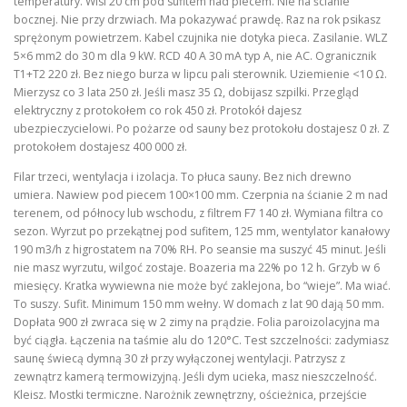
temperatury. Wisi 20 cm pod sufitem nad piecem. Nie na ścianie
bocznej. Nie przy drzwiach. Ma pokazywać prawdę. Raz na rok psikasz
sprężonym powietrzem. Kabel czujnika nie dotyka pieca. Zasilanie. WLZ
5×6 mm2 do 30 m dla 9 kW. RCD 40 A 30 mA typ A, nie AC. Ogranicznik
T1+T2 220 zł. Bez niego burza w lipcu pali sterownik. Uziemienie <10 Ω.
Mierzysz co 3 lata 250 zł. Jeśli masz 35 Ω, dobijasz szpilki. Przegląd
elektryczny z protokołem co rok 450 zł. Protokół dajesz
ubezpieczycielowi. Po pożarze od sauny bez protokołu dostajesz 0 zł. Z
protokołem dostajesz 400 000 zł.
Filar trzeci, wentylacja i izolacja. To płuca sauny. Bez nich drewno
umiera. Nawiew pod piecem 100×100 mm. Czerpnia na ścianie 2 m nad
terenem, od północy lub wschodu, z filtrem F7 140 zł. Wymiana filtra co
sezon. Wyrzut po przekątnej pod sufitem, 125 mm, wentylator kanałowy
190 m3/h z higrostatem na 70% RH. Po seansie ma suszyć 45 minut. Jeśli
nie masz wyrzutu, wilgoć zostaje. Boazeria ma 22% po 12 h. Grzyb w 6
miesięcy. Kratka wywiewna nie może być zaklejona, bo “wieje”. Ma wiać.
To suszy. Sufit. Minimum 150 mm wełny. W domach z lat 90 dają 50 mm.
Dopłata 900 zł zwraca się w 2 zimy na prądzie. Folia paroizolacyjna ma
być ciągła. Łączenia na taśmie alu do 120°C. Test szczelności: zadymiasz
saunę świecą dymną 30 zł przy wyłączonej wentylacji. Patrzysz z
zewnątrz kamerą termowizyjną. Jeśli dym ucieka, masz nieszczelność.
Kleisz. Mostki termiczne. Narożnik zewnętrzny, ościeżnica, przejście