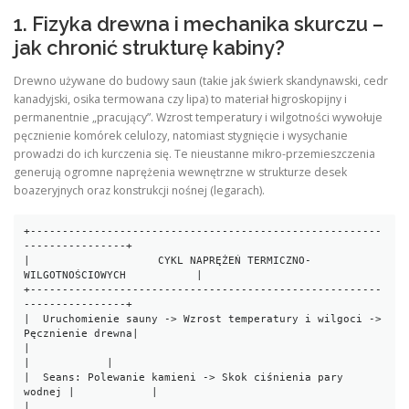
1. Fizyka drewna i mechanika skurczu –
jak chronić strukturę kabiny?
Drewno używane do budowy saun (takie jak świerk skandynawski, cedr
kanadyjski, osika termowana czy lipa) to materiał higroskopijny i
permanentnie „pracujący”. Wzrost temperatury i wilgotności wywołuje
pęcznienie komórek celulozy, natomiast stygnięcie i wysychanie
prowadzi do ich kurczenia się. Te nieustanne mikro-przemieszczenia
generują ogromne naprężenia wewnętrzne w strukturze desek
boazeryjnych oraz konstrukcji nośnej (legarach).
+-------------------------------------------------------
----------------+

|                    CYKL NAPRĘŻEŃ TERMICZNO-
WILGOTNOŚCIOWYCH           |

+-------------------------------------------------------
----------------+

|  Uruchomienie sauny -> Wzrost temperatury i wilgoci -> 
Pęcznienie drewna|

|                                                          
|            |

|  Seans: Polewanie kamieni -> Skok ciśnienia pary 
wodnej |            |

|                                                          