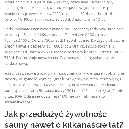
Strata 22 200 zł. Druga sauna, 2008 rok, Józefosław. Serwis co rok,
dziennik, pomiary. Stan 2024: boazeria jasna, wilgotność 11%, piec
wymieniony prewencyjnie w 2020, rachunek 180 zł zima. Koszt 16 lat
serwisu 10 400 zł. Sauna warta 35 000 zł. Działa kolejne 10 lat.
Podsumowanie finansowe. Sauna 9 kW, 3 seanse tygodniowo. Prąd bez
serwisu po 5 latach 4 200 zł rocznie. Z serwisem 2 100 zł rocznie.
Różnica 2 100 zł. Serwis 750 zł. Zysk 1 350 zł rocznie. Do tego brak awarii.
Średnia awaria bez serwisu 1 800 zł co 2 lata, czyli 900 zł rocznie. Z
serwisem 0 zł. Razem 2 250 zł rocznie zostaje w kieszeni. Przez 15 lat 33
750 zł. Tyle kosztuje nowa sauna. Czyli serwis sam się spłaca i jeszcze
funduje nową.
Jeśli chcesz, żebym ułożył Ci harmonogram dla Twojej sauny, dobrał olej,
zmierzył wilgotność, wymienił grzałki prewencyjnie, zrobił termowizję i
dał protokół, zadzwoń: +48 570 933 114. Przyjeżdżam z miernikami, z
kamerą, z częściami. Bo sauna ma żyć 30 lat, nie 12. I to zależy od Ciebie
przez 90%. Ode mnie dostaniesz 10% wiedzy i rąk. Reszta to
systematyczność.
Jak przedłużyć żywotność
sauny nawet o kilkanaście lat?