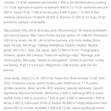
rocznie. Co 8 lat: wymiana sterownika 1 900 zł, bo kondensatory puchną.
Co 10 lat: wymiana boazerii na ławkach 600 zł. Co 15 lat: wymiana pieca 4
900 zł. Suma 10 lat: 7 500 zł serwis plus 4 900 zł piec = 12 400 zł. Bez
serwisu: remont po 10 latach 28 000 zł. Różnica 15 600 zł. Do tego 10 lat
komfortu zamiast 10 lat walki.
Najczęstsze mity, które skracają życie. Mit pierwszy: “im więcej polewam,
tym lepsza sauna”. Nie. Sauna fińska ma być sucha. 10–20% RH. Polewasz
200 ml na seans, nie litr. Litr to łaźnia parowa, a ty masz wełnę, która
tego nie lubi. Mit drugi: “zakleję wentylację, będzie cieplej”. Będzie
grzyb. Mit trzeci: “piec ma zapas, dam 12 kW na 8 m3”. Przegrzejesz
drewno, spęka. Mit czwarty: “osika nie wymaga oleju”. Wymaga, jeśli
chcesz jasną. Mit piąty: “serwis to naciąganie”. Serwis to pomiar. Liczby
nie kłamią. Prąd 13 A ma być. Wilgotność 12% ma być. Jeśli nie ma,
płacisz.
Case study. Sauna 2×2 m, 2010 rok, Piaseczno. Brak serwisu 12 lat. Stan
2022: boazeria czarna, wełna mokra, piec 9 kW bierze 7,1 A, jedna
grzałka spalona, dwie zarosłe, RCD wywala, zawiasy wyrwane, zapach
stęchlizny. Wycena remontu: demontaż 2 800 zł, utylizacja 900 zł, nowa
wełna i folia 3 400 zł, boazeria 7 200 zł, piec 4 900 zł, sterownik 1 900 zł,
drzwi 2 400 zł, robocizna 6 500 zł. Razem 30 000 zł. Gdyby właściciel robił
serwis 650 zł rocznie, wydałby 7 800 zł w 12 lat i sauna byłaby jak nowa.