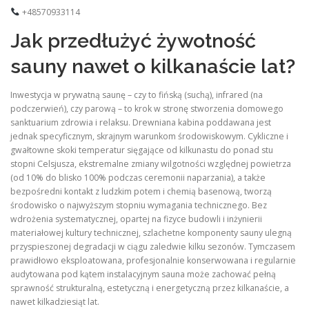
+48570933114
Jak przedłużyć żywotność
sauny nawet o kilkanaście lat?
Inwestycja w prywatną saunę – czy to fińską (suchą), infrared (na
podczerwień), czy parową – to krok w stronę stworzenia domowego
sanktuarium zdrowia i relaksu. Drewniana kabina poddawana jest
jednak specyficznym, skrajnym warunkom środowiskowym. Cykliczne i
gwałtowne skoki temperatur sięgające od kilkunastu do ponad stu
stopni Celsjusza, ekstremalne zmiany wilgotności względnej powietrza
(od 10% do blisko 100% podczas ceremonii naparzania), a także
bezpośredni kontakt z ludzkim potem i chemią basenową, tworzą
środowisko o najwyższym stopniu wymagania technicznego. Bez
wdrożenia systematycznej, opartej na fizyce budowli i inżynierii
materiałowej kultury technicznej, szlachetne komponenty sauny ulegną
przyspieszonej degradacji w ciągu zaledwie kilku sezonów. Tymczasem
prawidłowo eksploatowana, profesjonalnie konserwowana i regularnie
audytowana pod kątem instalacyjnym sauna może zachować pełną
sprawność strukturalną, estetyczną i energetyczną przez kilkanaście, a
nawet kilkadziesiąt lat.