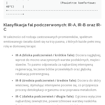
|                                (Powietrze komfortowe: 
40°C)     |

+-------------------------------------------------------
Klasyfikacja fal podczerwonych: IR-A, IR-B oraz IR-
C
W zależności od rodzaju zastosowanych promienników, spektrum
emitowanego światła dzieli się na trzy pasma, z których każde pełni inną
rolę w domowej terapii:
IR-A (bliska podczerwień / krótkie fale):
Dociera najgłębiej,
wprost do mocno unaczynionych warstw podskórnych, mięśni i
stawów. To pasmo odpowiada za najbardziej intensywną
regenerację, leczenie bólów przewlekłych oraz głęboką
relaksację potreningową.
IR-B (średnia podczerwień / średnie fale):
Dociera do skóry
właściwej, stymulując intensywne pocenie się, co przyspiesza
procesy detoksykacji organizmu oraz poprawia metabolizm.
IR-C (daleka podczerwień / długie fale):
Ogrzewa wyłącznie
najbardziej zewnętrzne, powierzchniowe warstwy naskórka.