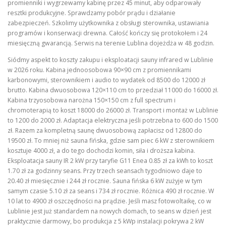
promienniki i wygrzewamy kabinę przez 45 minut, aby odparowały
resztki produkcyjne. Sprawdzamy pobór prądu i działanie
zabezpieczeń. Szkolimy użytkownika z obsługi sterownika, ustawiania
programów i konserwacji drewna. Całość kończy się protokołem i 24
miesięczną gwarancją. Serwis na terenie Lublina dojeżdża w 48 godzin.
Siódmy aspekt to koszty zakupu i eksploatacji sauny infrared w Lublinie
w 2026 roku. Kabina jednoosobowa 90×90 cm z promiennikami
karbonowymi, sterownikiem i audio to wydatek od 8500 do 12000 zł
brutto. Kabina dwuosobowa 120×110 cm to przedział 11000 do 16000 zł.
Kabina trzyosobowa narożna 150×150 cm z full spectrum i
chromoterapią to koszt 18000 do 26000 zł. Transport i montaż w Lublinie
to 1200 do 2000 zł. Adaptacja elektryczna jeśli potrzebna to 600 do 1500
zł. Razem za kompletną saunę dwuosobową zapłacisz od 12800 do
19500 zł. To mniej niż sauna fińska, gdzie sam piec 6 kW z sterownikiem
kosztuje 4000 zł, a do tego dochodzi komin, siła i droższa kabina.
Eksploatacja sauny IR 2 kW przy taryfie G11 Enea 0.85 zł za kWh to koszt
1.70 zł za godzinny seans. Przy trzech seansach tygodniowo daje to
20.40 zł miesięcznie i 244 zł rocznie. Sauna fińska 6 kW zużyje w tym
samym czasie 5.10 zł za seans i 734 zł rocznie. Różnica 490 zł rocznie. W
10 lat to 4900 zł oszczędności na prądzie. Jeśli masz fotowoltaikę, co w
Lublinie jest już standardem na nowych domach, to seans w dzień jest
praktycznie darmowy, bo produkcja z 5 kWp instalacji pokrywa 2 kW