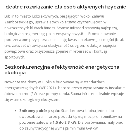
Idealne rozwiązanie dla osób aktywnych fizycznie
Lublin to miasto ludzi aktywnych, biegających wokół Zalewu
Zemborzyckiego, uprawiających kolarstwo czy trenujących w
nowoczesnych klubach fitness. Seanse infrared stanowią najlepszą,
biologiczną regenerację po intensywnym wysiłku. Promieniowanie
podczerwone przyspiesza eliminację kwasu mlekowego z mięśni (brak
tzw. zakwasów), zwiększa elastyczność ścięgien, redukuje napięcia
powięziowe oraz przyspiesza gojenie mikrourazów i kontuzji
sportowych.
Bezkonkurencyjna efektywność energetyczna i
ekologia
Nowoczesne domy w Lublinie budowane są w standardach
energooszczędnych (WT 2021) i bardzo często wyposażane w instalacje
fotowoltaiczne (PV) oraz pompy ciepła. Sauna infrared idealnie wpisuje
się w ten ekologiczny ekosystem.
Znikomy pobór prądu:
Standardowa kabina jedno- lub
dwuosobowa infrared posiada łączną moc promienników na
poziomie zaledwie
1,5 do 2,3 kW
. Dla porównania, mały piec
do sauny tradycyjnej wymaga minimum 6–9 kW i