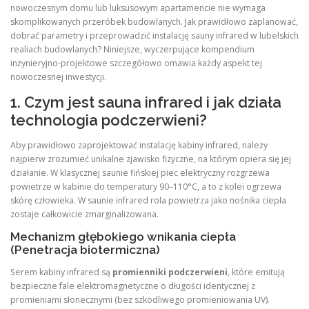
nowoczesnym domu lub luksusowym apartamencie nie wymaga
skomplikowanych przeróbek budowlanych. Jak prawidłowo zaplanować,
dobrać parametry i przeprowadzić instalację sauny infrared w lubelskich
realiach budowlanych? Niniejsze, wyczerpujące kompendium
inżynieryjno-projektowe szczegółowo omawia każdy aspekt tej
nowoczesnej inwestycji.
1. Czym jest sauna infrared i jak działa
technologia podczerwieni?
Aby prawidłowo zaprojektować instalację kabiny infrared, należy
najpierw zrozumieć unikalne zjawisko fizyczne, na którym opiera się jej
działanie. W klasycznej saunie fińskiej piec elektryczny rozgrzewa
powietrze w kabinie do temperatury 90–110°C, a to z kolei ogrzewa
skórę człowieka. W saunie infrared rola powietrza jako nośnika ciepła
zostaje całkowicie zmarginalizowana.
Mechanizm głębokiego wnikania ciepła
(Penetracja biotermiczna)
Serem kabiny infrared są
promienniki podczerwieni
, które emitują
bezpieczne fale elektromagnetyczne o długości identycznej z
promieniami słonecznymi (bez szkodliwego promieniowania UV).