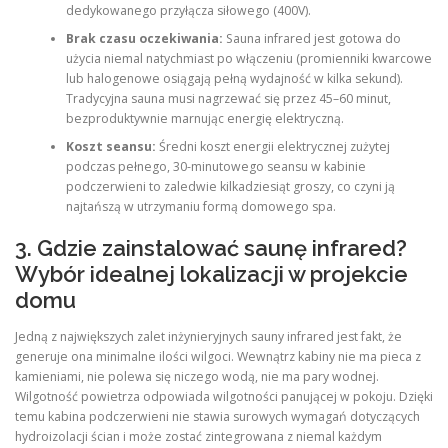
dedykowanego przyłącza siłowego (400V).
Brak czasu oczekiwania:
Sauna infrared jest gotowa do
użycia niemal natychmiast po włączeniu (promienniki kwarcowe
lub halogenowe osiągają pełną wydajność w kilka sekund).
Tradycyjna sauna musi nagrzewać się przez 45–60 minut,
bezproduktywnie marnując energię elektryczną.
Koszt seansu:
Średni koszt energii elektrycznej zużytej
podczas pełnego, 30-minutowego seansu w kabinie
podczerwieni to zaledwie kilkadziesiąt groszy, co czyni ją
najtańszą w utrzymaniu formą domowego spa.
3. Gdzie zainstalować saunę infrared?
Wybór idealnej lokalizacji w projekcie
domu
Jedną z największych zalet inżynieryjnych sauny infrared jest fakt, że
generuje ona minimalne ilości wilgoci. Wewnątrz kabiny nie ma pieca z
kamieniami, nie polewa się niczego wodą, nie ma pary wodnej.
Wilgotność powietrza odpowiada wilgotności panującej w pokoju. Dzięki
temu kabina podczerwieni nie stawia surowych wymagań dotyczących
hydroizolacji ścian i może zostać zintegrowana z niemal każdym