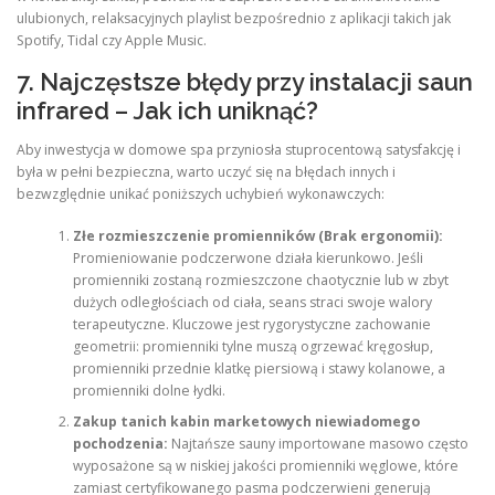
ulubionych, relaksacyjnych playlist bezpośrednio z aplikacji takich jak
Spotify, Tidal czy Apple Music.
7. Najczęstsze błędy przy instalacji saun
infrared – Jak ich uniknąć?
Aby inwestycja w domowe spa przyniosła stuprocentową satysfakcję i
była w pełni bezpieczna, warto uczyć się na błędach innych i
bezwzględnie unikać poniższych uchybień wykonawczych:
Złe rozmieszczenie promienników (Brak ergonomii):
Promieniowanie podczerwone działa kierunkowo. Jeśli
promienniki zostaną rozmieszczone chaotycznie lub w zbyt
dużych odległościach od ciała, seans straci swoje walory
terapeutyczne. Kluczowe jest rygorystyczne zachowanie
geometrii: promienniki tylne muszą ogrzewać kręgosłup,
promienniki przednie klatkę piersiową i stawy kolanowe, a
promienniki dolne łydki.
Zakup tanich kabin marketowych niewiadomego
pochodzenia:
Najtańsze sauny importowane masowo często
wyposażone są w niskiej jakości promienniki węglowe, które
zamiast certyfikowanego pasma podczerwieni generują