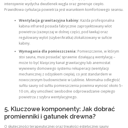
intensywnie wydycha dwutlenek węgla oraz generuje ciepło.
Prawidłowa cyrkulacja powietrza jest warunkiem komfortowego seansu.
Wentylacja grawitacyjna kabiny:
Każda profesjonalna
kabina infrared posiada fabrycznie zaprojektowany wlot
powietrza (zazwyczaj w dolnej części, pod ławką) oraz
regulowany wylot (szyber/kratka) zlokalizowany w suficie
kabiny.
Wymagania dla pomieszczenia:
Pomieszczenie, w którym
stoi sauna, musi posiadać sprawnie działającą wentylację –
może to być klasyczny kanał grawitacyjny lub anemostat
wywiewny domowego systemu rekuperacji (wentylacji
mechanicznej z odzyskiem ciepła), co jest standardem w
nowoczesnym budownictwie w Lublinie. Minimalna odległość
sufitu sauny od sufitu pomieszczenia powinna wynosić około 5–
10 cm, aby umożliwić swobodne odprowadzanie ciepłego
powietrza z szybra wentylacyjnego.
5. Kluczowe komponenty: Jak dobrać
promienniki i gatunek drewna?
O skuteczności terapeutycznej oraz trwałości estetycznej sauny