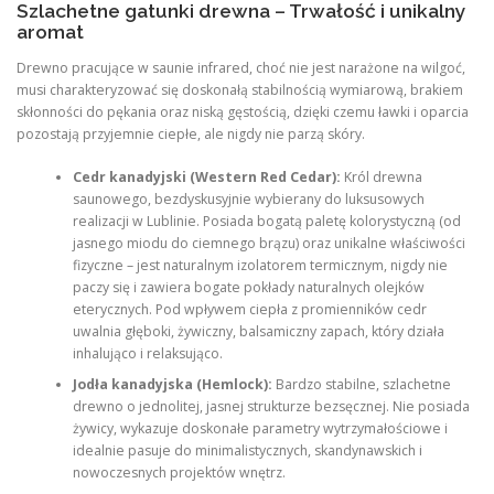
Szlachetne gatunki drewna – Trwałość i unikalny
aromat
Drewno pracujące w saunie infrared, choć nie jest narażone na wilgoć,
musi charakteryzować się doskonałą stabilnością wymiarową, brakiem
skłonności do pękania oraz niską gęstością, dzięki czemu ławki i oparcia
pozostają przyjemnie ciepłe, ale nigdy nie parzą skóry.
Cedr kanadyjski (Western Red Cedar):
Król drewna
saunowego, bezdyskusyjnie wybierany do luksusowych
realizacji w Lublinie. Posiada bogatą paletę kolorystyczną (od
jasnego miodu do ciemnego brązu) oraz unikalne właściwości
fizyczne – jest naturalnym izolatorem termicznym, nigdy nie
paczy się i zawiera bogate pokłady naturalnych olejków
eterycznych. Pod wpływem ciepła z promienników cedr
uwalnia głęboki, żywiczny, balsamiczny zapach, który działa
inhalująco i relaksująco.
Jodła kanadyjska (Hemlock):
Bardzo stabilne, szlachetne
drewno o jednolitej, jasnej strukturze bezsęcznej. Nie posiada
żywicy, wykazuje doskonałe parametry wytrzymałościowe i
idealnie pasuje do minimalistycznych, skandynawskich i
nowoczesnych projektów wnętrz.