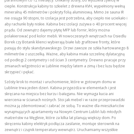
parafinowym co 12 miesięcy. Unikamy sosny, bo wydziela żywicę w
cieple. Konstrukcja kabiny to szkielet z drewna KVH, wypełniony wełną
mineralną 45 milimetrów i pokryty folią aluminiową. Mimo że sauna IR
nie osiąga 90 stopni, to izolacja jest potrzebna, aby ciepło nie uciekało i
aby rachunki były niskie. Kabina bez izolacji zużywa o 40 procent więcej
prądu. Od zewnątrz dajemy płytę MFP lub fornir, który można
polakierować pod kolor mebli. W nowoczesnych wnętrzach na Osiedlu
Borek czy Botanik klienci wybierają białe lub grafitowe fronty, które
pasują do stylu skandynawskiego. Drzwi zawsze ze szkła hartowanego 8
milimetrów z uszczelką. Ważne, aby kabina miała szczelinę dylatacyjną
od podłogi 2 centymetry i od ścian 3 centymetry. Drewno pracuje przy
zmianach wilgotności w Lublinie między latem a zimą i bez luzu będzie
skrzypieć i pękać.
Szósty krok to montaż i uruchomienie, które w gotowym domu w
Lublinie trwa jeden dzień. Kabina przyjeżdża w elementach i jest
skręcana na miejscu bez kurzu i bałaganu. Nie wymaga kucia ani
wiercenia w ścianach nośnych. Stoi jak mebel i w razie przeprowadzki
można ją zdemontować i zabrać ze sobą. To ważne dla mieszkańców
wynajmujących apartamenty na Nowym Centrum Lubliń lub młodych
małżeństw na Węglinie, które za kilka lat planują większy dom. Po
skręceniu kabiny elektryk podłącza zasilanie, montuje sterownik na
zewnątrz i czujnik temperatury wewnątrz. Uruchamiamy wszystkie