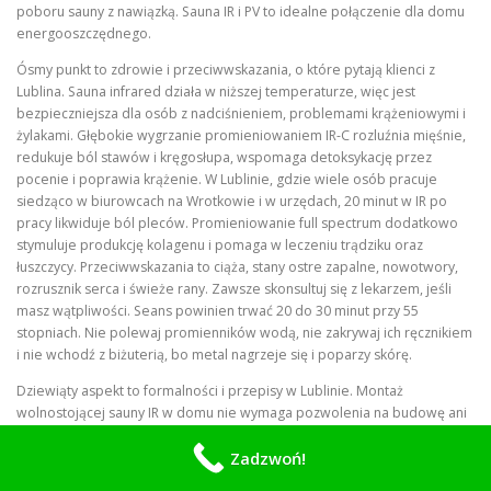
poboru sauny z nawiązką. Sauna IR i PV to idealne połączenie dla domu
energooszczędnego.
Ósmy punkt to zdrowie i przeciwwskazania, o które pytają klienci z
Lublina. Sauna infrared działa w niższej temperaturze, więc jest
bezpieczniejsza dla osób z nadciśnieniem, problemami krążeniowymi i
żylakami. Głębokie wygrzanie promieniowaniem IR-C rozluźnia mięśnie,
redukuje ból stawów i kręgosłupa, wspomaga detoksykację przez
pocenie i poprawia krążenie. W Lublinie, gdzie wiele osób pracuje
siedząco w biurowcach na Wrotkowie i w urzędach, 20 minut w IR po
pracy likwiduje ból pleców. Promieniowanie full spectrum dodatkowo
stymuluje produkcję kolagenu i pomaga w leczeniu trądziku oraz
łuszczycy. Przeciwwskazania to ciąża, stany ostre zapalne, nowotwory,
rozrusznik serca i świeże rany. Zawsze skonsultuj się z lekarzem, jeśli
masz wątpliwości. Seans powinien trwać 20 do 30 minut przy 55
stopniach. Nie polewaj promienników wodą, nie zakrywaj ich ręcznikiem
i nie wchodź z biżuterią, bo metal nagrzeje się i poparzy skórę.
Dziewiąty aspekt to formalności i przepisy w Lublinie. Montaż
wolnostojącej sauny IR w domu nie wymaga pozwolenia na budowę ani
zgłoszenia, bo to mebel. Nie zmieniasz konstrukcji ani przeznaczenia
Zadzwoń!
pomieszczenia. Musisz jednak zgłosić ubezpieczycielowi montaż
urządzenia grzewczego, jeśli polisa tego wymaga. W spółdzielniach