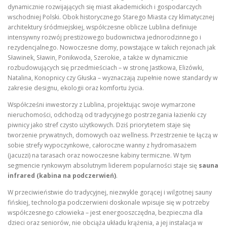
dynamicznie rozwijających się miast akademickich i gospodarczych
wschodniej Polski. Obok historycznego Starego Miasta czy klimatycznej
architektury śródmiejskiej, współczesne oblicze Lublina definiuje
intensywny rozwój prestiżowego budownictwa jednorodzinnego i
rezydencjalnego. Nowoczesne domy, powstające w takich rejonach jak
Sławinek, Sławin, Ponikwoda, Szerokie, a także w dynamicznie
rozbudowujących się przedmieściach – w stronę Jastkowa, Elizówki,
Natalina, Konopnicy czy Głuska – wyznaczają zupełnie nowe standardy w
zakresie designu, ekologii oraz komfortu życia.
Współcześni inwestorzy z Lublina, projektując swoje wymarzone
nieruchomości, odchodzą od tradycyjnego postrzegania łazienki czy
piwnicy jako stref czysto użytkowych. Dziś priorytetem staje się
tworzenie prywatnych, domowych oaz wellness. Przestrzenie te łączą w
sobie strefy wypoczynkowe, całoroczne wanny z hydromasażem
(jacuzzi) na tarasach oraz nowoczesne kabiny termiczne. W tym
segmencie rynkowym absolutnym liderem popularności staje się
sauna
infrared (kabina na podczerwień)
.
W przeciwieństwie do tradycyjnej, niezwykle gorącej i wilgotnej sauny
fińskiej, technologia podczerwieni doskonale wpisuje się w potrzeby
współczesnego człowieka – jest energooszczędna, bezpieczna dla
dzieci oraz seniorów, nie obciąża układu krążenia, a jej instalacja w