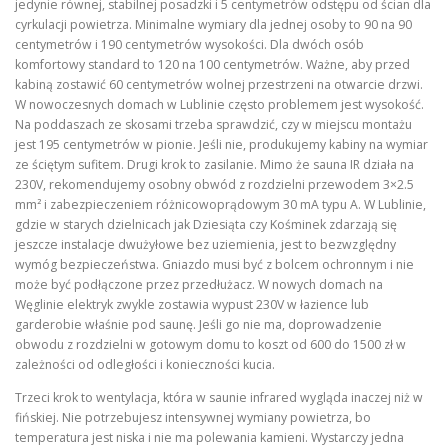
jedynie równej, stabilnej posadzki i 5 centymetrów odstępu od ścian dla
cyrkulacji powietrza. Minimalne wymiary dla jednej osoby to 90 na 90
centymetrów i 190 centymetrów wysokości. Dla dwóch osób
komfortowy standard to 120 na 100 centymetrów. Ważne, aby przed
kabiną zostawić 60 centymetrów wolnej przestrzeni na otwarcie drzwi.
W nowoczesnych domach w Lublinie często problemem jest wysokość.
Na poddaszach ze skosami trzeba sprawdzić, czy w miejscu montażu
jest 195 centymetrów w pionie. Jeśli nie, produkujemy kabiny na wymiar
ze ściętym sufitem. Drugi krok to zasilanie. Mimo że sauna IR działa na
230V, rekomendujemy osobny obwód z rozdzielni przewodem 3×2.5
mm² i zabezpieczeniem różnicowoprądowym 30 mA typu A. W Lublinie,
gdzie w starych dzielnicach jak Dziesiąta czy Kośminek zdarzają się
jeszcze instalacje dwużyłowe bez uziemienia, jest to bezwzględny
wymóg bezpieczeństwa. Gniazdo musi być z bolcem ochronnym i nie
może być podłączone przez przedłużacz. W nowych domach na
Węglinie elektryk zwykle zostawia wypust 230V w łazience lub
garderobie właśnie pod saunę. Jeśli go nie ma, doprowadzenie
obwodu z rozdzielni w gotowym domu to koszt od 600 do 1500 zł w
zależności od odległości i konieczności kucia.
Trzeci krok to wentylacja, która w saunie infrared wygląda inaczej niż w
fińskiej. Nie potrzebujesz intensywnej wymiany powietrza, bo
temperatura jest niska i nie ma polewania kamieni. Wystarczy jedna