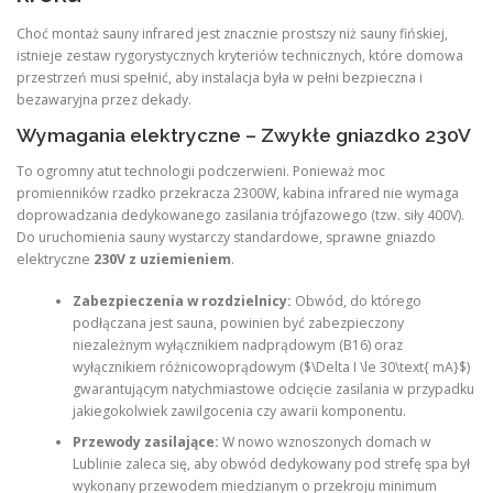
Choć montaż sauny infrared jest znacznie prostszy niż sauny fińskiej,
istnieje zestaw rygorystycznych kryteriów technicznych, które domowa
przestrzeń musi spełnić, aby instalacja była w pełni bezpieczna i
bezawaryjna przez dekady.
Wymagania elektryczne – Zwykłe gniazdko 230V
To ogromny atut technologii podczerwieni. Ponieważ moc
promienników rzadko przekracza 2300W, kabina infrared nie wymaga
doprowadzania dedykowanego zasilania trójfazowego (tzw. siły 400V).
Do uruchomienia sauny wystarczy standardowe, sprawne gniazdo
elektryczne
230V z uziemieniem
.
Zabezpieczenia w rozdzielnicy:
Obwód, do którego
podłączana jest sauna, powinien być zabezpieczony
niezależnym wyłącznikiem nadprądowym (B16) oraz
wyłącznikiem różnicowoprądowym ($\Delta I \le 30\text{ mA}$)
gwarantującym natychmiastowe odcięcie zasilania w przypadku
jakiegokolwiek zawilgocenia czy awarii komponentu.
Przewody zasilające:
W nowo wznoszonych domach w
Lublinie zaleca się, aby obwód dedykowany pod strefę spa był
wykonany przewodem miedzianym o przekroju minimum