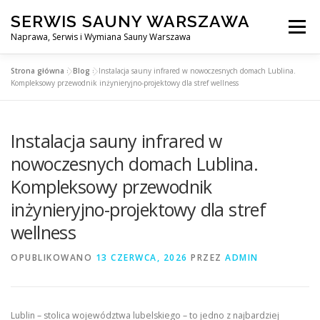
Przejdź
SERWIS SAUNY WARSZAWA
do
Menu
treści
Naprawa, Serwis i Wymiana Sauny Warszawa
Strona główna
»
Blog
»
Instalacja sauny infrared w nowoczesnych domach Lublina.
SERWIS DO SAUNY WARSZAWA
BLOG
KONTAKT
Kompleksowy przewodnik inżynieryjno-projektowy dla stref wellness
Instalacja sauny infrared w
nowoczesnych domach Lublina.
Kompleksowy przewodnik
inżynieryjno-projektowy dla stref
wellness
OPUBLIKOWANO
13 CZERWCA, 2026
PRZEZ
ADMIN
Lublin – stolica województwa lubelskiego – to jedno z najbardziej