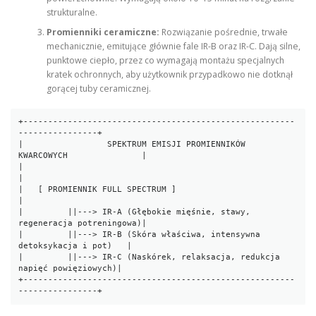
strukturalne.
Promienniki ceramiczne:
Rozwiązanie pośrednie, trwałe
mechanicznie, emitujące głównie fale IR-B oraz IR-C. Dają silne,
punktowe ciepło, przez co wymagają montażu specjalnych
kratek ochronnych, aby użytkownik przypadkowo nie dotknął
gorącej tuby ceramicznej.
+-------------------------------------------------------
----------------+

|                 SPEKTRUM EMISJI PROMIENNIKÓW 
KWARCOWYCH               |

|                                                                       
|

|   [ PROMIENNIK FULL SPECTRUM ]                                        
|

|         ||---> IR-A (Głębokie mięśnie, stawy, 
regeneracja potreningowa)|

|         ||---> IR-B (Skóra właściwa, intensywna 
detoksykacja i pot)   |

|         ||---> IR-C (Naskórek, relaksacja, redukcja 
napięć powięziowych)|

+-------------------------------------------------------