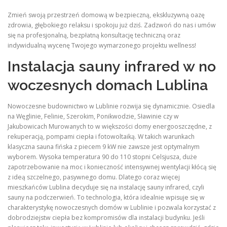
Zmień swoją przestrzeń domową w bezpieczną, ekskluzywną oazę
zdrowia, głębokiego relaksu i spokoju już dziś. Zadzwoń do nas i umów
się na profesjonalną, bezpłatną konsultację techniczną oraz
indywidualną wycenę Twojego wymarzonego projektu wellness!
Instalacja sauny infrared w no
woczesnych domach Lublina
Nowoczesne budownictwo w Lublinie rozwija się dynamicznie. Osiedla
na Węglinie, Felinie, Szerokim, Ponikwodzie, Sławinie czy w
Jakubowicach Murowanych to w większości domy energooszczędne, z
rekuperacją, pompami ciepła i fotowoltaiką. W takich warunkach
klasyczna sauna fińska z piecem 9 kW nie zawsze jest optymalnym
wyborem. Wysoka temperatura 90 do 110 stopni Celsjusza, duże
zapotrzebowanie na moc i konieczność intensywnej wentylacji kłócą się
z ideą szczelnego, pasywnego domu. Dlatego coraz więcej
mieszkańców Lublina decyduje się na instalację sauny infrared, czyli
sauny na podczerwień. To technologia, która idealnie wpisuje się w
charakterystykę nowoczesnych domów w Lublinie i pozwala korzystać z
dobrodziejstw ciepła bez kompromisów dla instalacji budynku. Jeśli