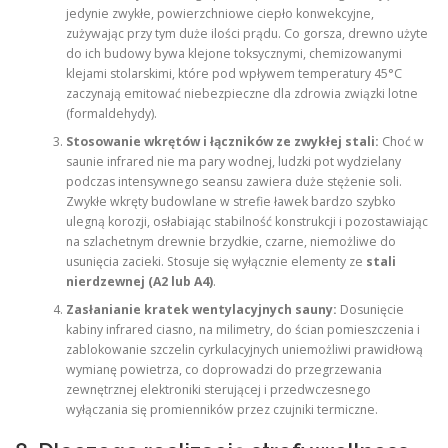
jedynie zwykłe, powierzchniowe ciepło konwekcyjne,
zużywając przy tym duże ilości prądu. Co gorsza, drewno użyte
do ich budowy bywa klejone toksycznymi, chemizowanymi
klejami stolarskimi, które pod wpływem temperatury 45°C
zaczynają emitować niebezpieczne dla zdrowia związki lotne
(formaldehydy).
Stosowanie wkrętów i łączników ze zwykłej stali:
Choć w
saunie infrared nie ma pary wodnej, ludzki pot wydzielany
podczas intensywnego seansu zawiera duże stężenie soli.
Zwykłe wkręty budowlane w strefie ławek bardzo szybko
ulegną korozji, osłabiając stabilność konstrukcji i pozostawiając
na szlachetnym drewnie brzydkie, czarne, niemożliwe do
usunięcia zacieki. Stosuje się wyłącznie elementy ze
stali
nierdzewnej (A2 lub A4)
.
Zasłanianie kratek wentylacyjnych sauny:
Dosunięcie
kabiny infrared ciasno, na milimetry, do ścian pomieszczenia i
zablokowanie szczelin cyrkulacyjnych uniemożliwi prawidłową
wymianę powietrza, co doprowadzi do przegrzewania
zewnętrznej elektroniki sterującej i przedwczesnego
wyłączania się promienników przez czujniki termiczne.