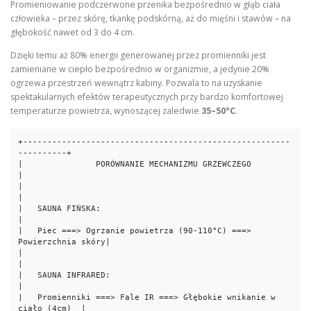
Promieniowanie podczerwone przenika bezpośrednio w głąb ciała
człowieka – przez skórę, tkankę podskórną, aż do mięśni i stawów – na
głębokość nawet od 3 do 4 cm.
Dzięki temu aż 80% energii generowanej przez promienniki jest
zamieniane w ciepło bezpośrednio w organizmie, a jedynie 20%
ogrzewa przestrzeń wewnątrz kabiny. Pozwala to na uzyskanie
spektakularnych efektów terapeutycznych przy bardzo komfortowej
temperaturze powietrza, wynoszącej zaledwie
35–50°C
.
+-------------------------------------------------------
----------+

|               PORÓWNANIE MECHANIZMU GRZEWCZEGO                 
|

|                                                                 
|

|   SAUNA FIŃSKA:                                                 
|

|   Piec ===> Ogrzanie powietrza (90-110°C) ===> 
Powierzchnia skóry|

|                                                                 
|

|   SAUNA INFRARED:                                               
|

|   Promienniki ===> Fale IR ===> Głębokie wnikanie w 
ciało (4cm)  |
