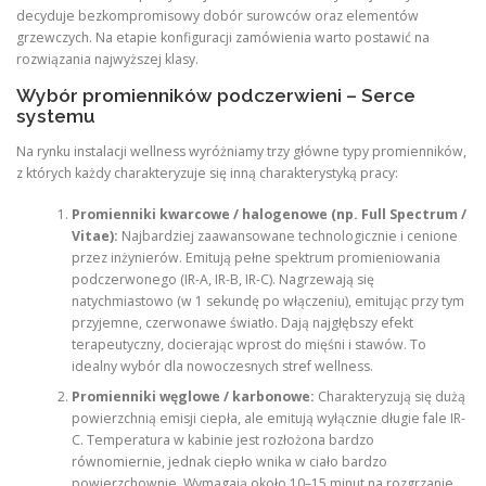
decyduje bezkompromisowy dobór surowców oraz elementów
grzewczych. Na etapie konfiguracji zamówienia warto postawić na
rozwiązania najwyższej klasy.
Wybór promienników podczerwieni – Serce
systemu
Na rynku instalacji wellness wyróżniamy trzy główne typy promienników,
z których każdy charakteryzuje się inną charakterystyką pracy:
Promienniki kwarcowe / halogenowe (np. Full Spectrum /
Vitae):
Najbardziej zaawansowane technologicznie i cenione
przez inżynierów. Emitują pełne spektrum promieniowania
podczerwonego (IR-A, IR-B, IR-C). Nagrzewają się
natychmiastowo (w 1 sekundę po włączeniu), emitując przy tym
przyjemne, czerwonawe światło. Dają najgłębszy efekt
terapeutyczny, docierając wprost do mięśni i stawów. To
idealny wybór dla nowoczesnych stref wellness.
Promienniki węglowe / karbonowe:
Charakteryzują się dużą
powierzchnią emisji ciepła, ale emitują wyłącznie długie fale IR-
C. Temperatura w kabinie jest rozłożona bardzo
równomiernie, jednak ciepło wnika w ciało bardzo
powierzchownie. Wymagają około 10–15 minut na rozgrzanie