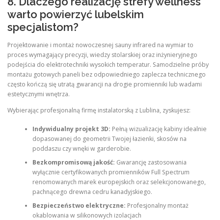
8. Dlaczego realizację strefy wellness
warto powierzyć lubelskim
specjalistom?
Projektowanie i montaż nowoczesnej sauny infrared na wymiar to
proces wymagający precyzji, wiedzy stolarskiej oraz inżynieryjnego
podejścia do elektrotechniki wysokich temperatur. Samodzielne próby
montażu gotowych paneli bez odpowiedniego zaplecza technicznego
często kończą się utratą gwarancji na drogie promienniki lub wadami
estetycznymi wnętrza.
Wybierając profesjonalną firmę instalatorską z Lublina, zyskujesz:
Indywidualny projekt 3D:
Pełną wizualizację kabiny idealnie
dopasowanej do geometrii Twojej łazienki, skosów na
poddaszu czy wnęki w garderobie.
Bezkompromisową jakość:
Gwarancję zastosowania
wyłącznie certyfikowanych promienników Full Spectrum
renomowanych marek europejskich oraz selekcjonowanego,
pachnącego drewna cedru kanadyjskiego.
Bezpieczeństwo elektryczne:
Profesjonalny montaż
okablowania w silikonowych izolacjach