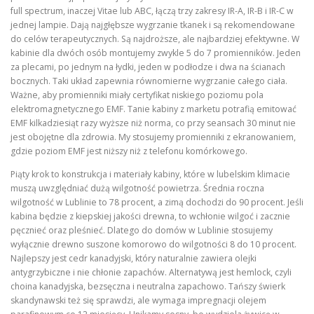
full spectrum, inaczej Vitae lub ABC, łączą trzy zakresy IR-A, IR-B i IR-C w
jednej lampie. Dają najgłębsze wygrzanie tkanek i są rekomendowane
do celów terapeutycznych. Są najdroższe, ale najbardziej efektywne. W
kabinie dla dwóch osób montujemy zwykle 5 do 7 promienników. Jeden
za plecami, po jednym na łydki, jeden w podłodze i dwa na ścianach
bocznych. Taki układ zapewnia równomierne wygrzanie całego ciała.
Ważne, aby promienniki miały certyfikat niskiego poziomu pola
elektromagnetycznego EMF. Tanie kabiny z marketu potrafią emitować
EMF kilkadziesiąt razy wyższe niż norma, co przy seansach 30 minut nie
jest obojętne dla zdrowia. My stosujemy promienniki z ekranowaniem,
gdzie poziom EMF jest niższy niż z telefonu komórkowego.
Piąty krok to konstrukcja i materiały kabiny, które w lubelskim klimacie
muszą uwzględniać dużą wilgotność powietrza. Średnia roczna
wilgotność w Lublinie to 78 procent, a zimą dochodzi do 90 procent. Jeśli
kabina będzie z kiepskiej jakości drewna, to wchłonie wilgoć i zacznie
pęcznieć oraz pleśnieć. Dlatego do domów w Lublinie stosujemy
wyłącznie drewno suszone komorowo do wilgotności 8 do 10 procent.
Najlepszy jest cedr kanadyjski, który naturalnie zawiera olejki
antygrzybiczne i nie chłonie zapachów. Alternatywą jest hemlock, czyli
choina kanadyjska, bezsęczna i neutralna zapachowo. Tańszy świerk
skandynawski też się sprawdzi, ale wymaga impregnacji olejem