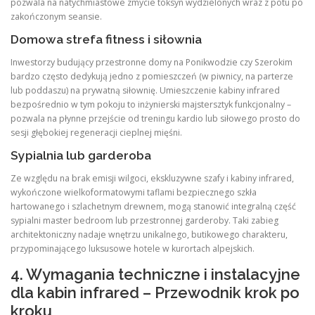
pozwala na natychmiastowe zmycie toksyn wydzielonych wraz z potu po
zakończonym seansie.
Domowa strefa fitness i siłownia
Inwestorzy budujący przestronne domy na Ponikwodzie czy Szerokim
bardzo często dedykują jedno z pomieszczeń (w piwnicy, na parterze
lub poddaszu) na prywatną siłownię. Umieszczenie kabiny infrared
bezpośrednio w tym pokoju to inżynierski majstersztyk funkcjonalny –
pozwala na płynne przejście od treningu kardio lub siłowego prosto do
sesji głębokiej regeneracji cieplnej mięśni.
Sypialnia lub garderoba
Ze względu na brak emisji wilgoci, ekskluzywne szafy i kabiny infrared,
wykończone wielkoformatowymi taflami bezpiecznego szkła
hartowanego i szlachetnym drewnem, mogą stanowić integralną część
sypialni master bedroom lub przestronnej garderoby. Taki zabieg
architektoniczny nadaje wnętrzu unikalnego, butikowego charakteru,
przypominającego luksusowe hotele w kurortach alpejskich.
4. Wymagania techniczne i instalacyjne
dla kabin infrared – Przewodnik krok po
kroku