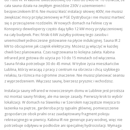
cała sauna działa na zwykłym gnieździe 230V z uziemieniem i
bezpiecznikiem B16. Nie musisz kłaść instalacji siłowej 400V, nie musisz
zwiększać mocy przyłączeniowej w PGE Dystrybucja i nie musisz martwić
się o przeciążenie rozdzielni. W nowych domach na Felinie czy w
Konopnicy deweloperzy często dają tylko 12 kW mocy przyłączeniowej
na cały budynek. Piec fiński 6 kW zużyłby połowę tego zasobu i
uniemożliwił jednoczesne gotowanie na płycie indukcyjnej. Sauna IR 2
kW to obciążenie jak czajnik elektryczny. Możesz ją włączyć w każdej
chwili bez planowania. Czas nagrzewania to kolejna zaleta. Kabina
infrared jest gotowa do użycia po 10 do 15 minutach od włączenia.
Sauna fińska potrzebuje 30 do 45 minut. W trybie życia mieszkańców
Lublina, którzy wracają z pracy z centrum na obrzeża i chcą szybkiego
relaksu, ta różnica ma ogromne znaczenie. Nie musisz planować seansu
z wyprzedzeniem. Włączasz saunę, bierzesz prysznic i wchodzisz.
Instalacja sauny infrared w nowoczesnym domu w Lublinie jest prostsza
niż montaż sauny fińskiej, ale ma swoje zasady. Pierwszy krok to wybór
lokalizacji. W domach na Sławinku i w Szerokim najczęstsze miejsca to
łazienka na piętrze, garderoba przy sypialni głównej, pomieszczenie
gospodarcze obok pralni oraz zaadaptowany fragment pokoju
rekreacyjnego w piwnicy. Kabina IR nie generuje pary wodnej, więc nie
potrzebuje odpływu w podłodze ani specjalnej hydroizolacji. Wymaga