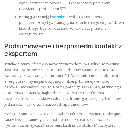
wysokotemperaturowych (SiHF) zakończony pomiarami
rezystancji i protokołem SEP.
Pełną gwarancję i
serwis
:
Szybki, lokalny serwis
posprzedażowy i gwarancyjny na terenie całego województwa
lubelskiego, bez konieczności kontaktu z zagranicznymi
dystrybutorami.
Podsumowanie i bezpośredni kontakt z
ekspertem
Instalacja sauny infrared w nowoczesnym domu w Lublinie to wybitna
inwestycja w zdrowie całej rodziny, codzienne samopoczucie oraz
wartość rynkową samej nieruchomości. Dzięki znikomemu poborowi
energii, braku wymagań dotyczących skomplikowanej wentylacji
parowej i możliwości zasilania ze zwykłego gniazdka 230V, technologia
podczerwieni stanowi najbardziej uniwersalne i komfortowe
rozwiązanie wellness dla współczesnych, energooszczędnych domów
jednorodzinnych oraz luksusowych apartamentów.
Planujesz budowę nowoczesnej kabiny infrared na wymiar, tradycyjnej
sauny fińskiej, sauny typu combi lub montaż całorocznej wanny z
hydromasażem (jacuzzi) na terenie Lublina lub okolic? Masz pytania