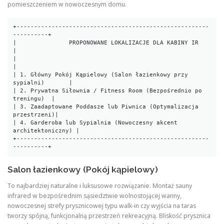
pomieszczeniem w nowoczesnym domu.
+-------------------------------------------------------
----------+

|               PROPONOWANE LOKALIZACJE DLA KABINY IR             
|

|                                                                 
|

| 1. Główny Pokój Kąpielowy (Salon łazienkowy przy 
sypialni)       |

| 2. Prywatna Siłownia / Fitness Room (Bezpośrednio po 
treningu)  |

| 3. Zaadaptowane Poddasze lub Piwnica (Optymalizacja 
przestrzeni)|

| 4. Garderoba lub Sypialnia (Nowoczesny akcent 
architektoniczny) |

+-------------------------------------------------------
Salon łazienkowy (Pokój kąpielowy)
To najbardziej naturalne i luksusowe rozwiązanie. Montaż sauny
infrared w bezpośrednim sąsiedztwie wolnostojącej wanny,
nowoczesnej strefy prysznicowej typu walk-in czy wyjścia na taras
tworzy spójną, funkcjonalną przestrzeń rekreacyjną. Bliskość prysznica