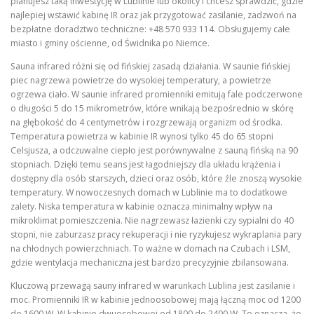
planujesz taką inwestycję w Lublinie lub okolicy i chcesz sprawdzić, gdzie
najlepiej wstawić kabinę IR oraz jak przygotować zasilanie, zadzwoń na
bezpłatne doradztwo techniczne: +48 570 933 114. Obsługujemy całe
miasto i gminy ościenne, od Świdnika po Niemce.
Sauna infrared różni się od fińskiej zasadą działania. W saunie fińskiej
piec nagrzewa powietrze do wysokiej temperatury, a powietrze
ogrzewa ciało. W saunie infrared promienniki emitują fale podczerwone
o długości 5 do 15 mikrometrów, które wnikają bezpośrednio w skórę
na głębokość do 4 centymetrów i rozgrzewają organizm od środka.
Temperatura powietrza w kabinie IR wynosi tylko 45 do 65 stopni
Celsjusza, a odczuwalne ciepło jest porównywalne z sauną fińską na 90
stopniach. Dzięki temu seans jest łagodniejszy dla układu krążenia i
dostępny dla osób starszych, dzieci oraz osób, które źle znoszą wysokie
temperatury. W nowoczesnych domach w Lublinie ma to dodatkowe
zalety. Niska temperatura w kabinie oznacza minimalny wpływ na
mikroklimat pomieszczenia. Nie nagrzewasz łazienki czy sypialni do 40
stopni, nie zaburzasz pracy rekuperacji i nie ryzykujesz wykraplania pary
na chłodnych powierzchniach. To ważne w domach na Czubach i LSM,
gdzie wentylacja mechaniczna jest bardzo precyzyjnie zbilansowana.
Kluczową przewagą sauny infrared w warunkach Lublina jest zasilanie i
moc. Promienniki IR w kabinie jednoosobowej mają łączną moc od 1200
do 1600 W. W kabinie dwuosobowej od 1800 do 2400 W. To oznacza, że