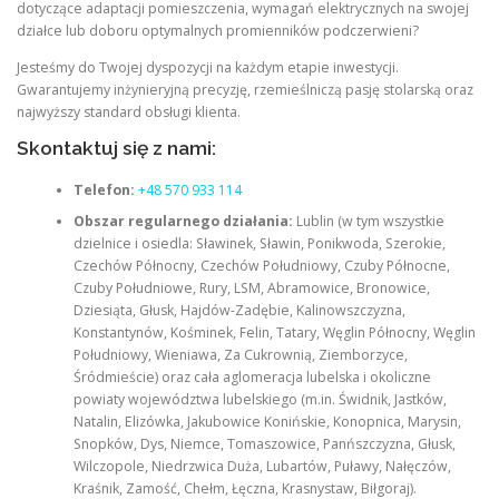
dotyczące adaptacji pomieszczenia, wymagań elektrycznych na swojej
działce lub doboru optymalnych promienników podczerwieni?
Jesteśmy do Twojej dyspozycji na każdym etapie inwestycji.
Gwarantujemy inżynieryjną precyzję, rzemieślniczą pasję stolarską oraz
najwyższy standard obsługi klienta.
Skontaktuj się z nami:
Telefon:
+48 570 933 114
Obszar regularnego działania:
Lublin (w tym wszystkie
dzielnice i osiedla: Sławinek, Sławin, Ponikwoda, Szerokie,
Czechów Północny, Czechów Południowy, Czuby Północne,
Czuby Południowe, Rury, LSM, Abramowice, Bronowice,
Dziesiąta, Głusk, Hajdów-Zadębie, Kalinowszczyzna,
Konstantynów, Kośminek, Felin, Tatary, Węglin Północny, Węglin
Południowy, Wieniawa, Za Cukrownią, Ziemborzyce,
Śródmieście) oraz cała aglomeracja lubelska i okoliczne
powiaty województwa lubelskiego (m.in. Świdnik, Jastków,
Natalin, Elizówka, Jakubowice Konińskie, Konopnica, Marysin,
Snopków, Dys, Niemce, Tomaszowice, Panńszczyzna, Głusk,
Wilczopole, Niedrzwica Duża, Lubartów, Puławy, Nałęczów,
Kraśnik, Zamość, Chełm, Łęczna, Krasnystaw, Biłgoraj).