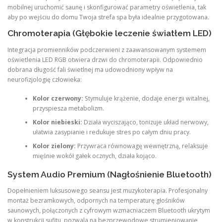
mobilnej uruchomić saunę i skonfigurować parametry oświetlenia, tak
aby po wejściu do domu Twoja strefa spa była idealnie przygotowana.
Chromoterapia (Głębokie leczenie światłem LED)
Integracja promienników podczerwieni z zaawansowanym systemem
oświetlenia LED RGB otwiera drzwi do chromoterapii. Odpowiednio
dobrana długość fali świetlnej ma udowodniony wpływ na
neurofizjologię człowieka:
Kolor czerwony:
Stymuluje krążenie, dodaje energii witalnej,
przyspiesza metabolizm.
Kolor niebieski:
Działa wyciszająco, tonizuje układ nerwowy,
ułatwia zasypianie i redukuje stres po całym dniu pracy.
Kolor zielony:
Przywraca równowagę wewnętrzną, relaksuje
mięśnie wokół gałek ocznych, działa kojąco.
System Audio Premium (Nagłośnienie Bluetooth)
Dopełnieniem luksusowego seansu jest muzykoterapia. Profesjonalny
montaż bezramkowych, odpornych na temperaturę głośników
saunowych, połączonych z cyfrowym wzmacniaczem Bluetooth ukrytym
w konstrukcji sufitu, pozwala na bezprzewodowe strumieniowanie