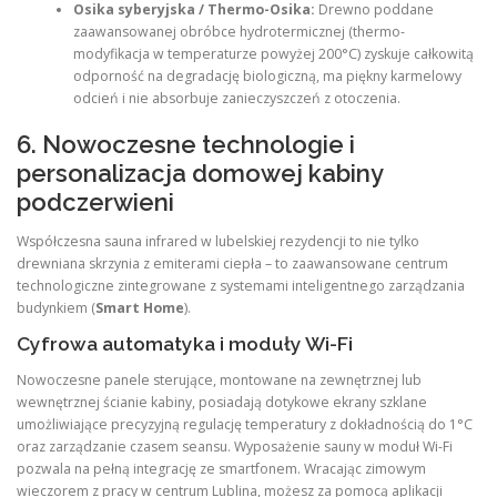
Osika syberyjska / Thermo-Osika:
Drewno poddane
zaawansowanej obróbce hydrotermicznej (thermo-
modyfikacja w temperaturze powyżej 200°C) zyskuje całkowitą
odporność na degradację biologiczną, ma piękny karmelowy
odcień i nie absorbuje zanieczyszczeń z otoczenia.
6. Nowoczesne technologie i
personalizacja domowej kabiny
podczerwieni
Współczesna sauna infrared w lubelskiej rezydencji to nie tylko
drewniana skrzynia z emiterami ciepła – to zaawansowane centrum
technologiczne zintegrowane z systemami inteligentnego zarządzania
budynkiem (
Smart Home
).
Cyfrowa automatyka i moduły Wi-Fi
Nowoczesne panele sterujące, montowane na zewnętrznej lub
wewnętrznej ścianie kabiny, posiadają dotykowe ekrany szklane
umożliwiające precyzyjną regulację temperatury z dokładnością do 1°C
oraz zarządzanie czasem seansu. Wyposażenie sauny w moduł Wi-Fi
pozwala na pełną integrację ze smartfonem. Wracając zimowym
wieczorem z pracy w centrum Lublina, możesz za pomocą aplikacji