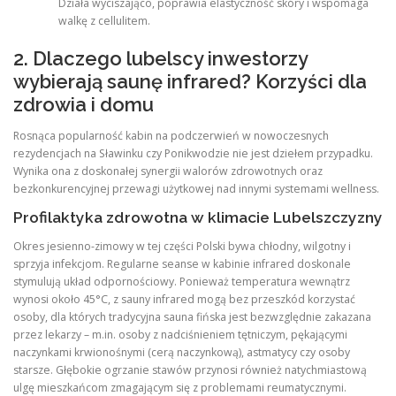
Działa wyciszająco, poprawia elastyczność skóry i wspomaga
walkę z cellulitem.
2. Dlaczego lubelscy inwestorzy
wybierają saunę infrared? Korzyści dla
zdrowia i domu
Rosnąca popularność kabin na podczerwień w nowoczesnych
rezydencjach na Sławinku czy Ponikwodzie nie jest dziełem przypadku.
Wynika ona z doskonałej synergii walorów zdrowotnych oraz
bezkonkurencyjnej przewagi użytkowej nad innymi systemami wellness.
Profilaktyka zdrowotna w klimacie Lubelszczyzny
Okres jesienno-zimowy w tej części Polski bywa chłodny, wilgotny i
sprzyja infekcjom. Regularne seanse w kabinie infrared doskonale
stymulują układ odpornościowy. Ponieważ temperatura wewnątrz
wynosi około 45°C, z sauny infrared mogą bez przeszkód korzystać
osoby, dla których tradycyjna sauna fińska jest bezwzględnie zakazana
przez lekarzy – m.in. osoby z nadciśnieniem tętniczym, pękającymi
naczynkami krwionośnymi (cerą naczynkową), astmatycy czy osoby
starsze. Głębokie ogrzanie stawów przynosi również natychmiastową
ulgę mieszkańcom zmagającym się z problemami reumatycznymi.