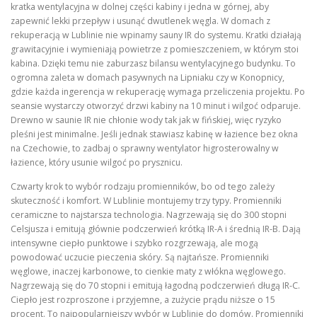
kratka wentylacyjna w dolnej części kabiny i jedna w górnej, aby
zapewnić lekki przepływ i usunąć dwutlenek węgla. W domach z
rekuperacją w Lublinie nie wpinamy sauny IR do systemu. Kratki działają
grawitacyjnie i wymieniają powietrze z pomieszczeniem, w którym stoi
kabina. Dzięki temu nie zaburzasz bilansu wentylacyjnego budynku. To
ogromna zaleta w domach pasywnych na Lipniaku czy w Konopnicy,
gdzie każda ingerencja w rekuperację wymaga przeliczenia projektu. Po
seansie wystarczy otworzyć drzwi kabiny na 10 minut i wilgoć odparuje.
Drewno w saunie IR nie chłonie wody tak jak w fińskiej, więc ryzyko
pleśni jest minimalne. Jeśli jednak stawiasz kabinę w łazience bez okna
na Czechowie, to zadbaj o sprawny wentylator higrosterowalny w
łazience, który usunie wilgoć po prysznicu.
Czwarty krok to wybór rodzaju promienników, bo od tego zależy
skuteczność i komfort. W Lublinie montujemy trzy typy. Promienniki
ceramiczne to najstarsza technologia. Nagrzewają się do 300 stopni
Celsjusza i emitują głównie podczerwień krótką IR-A i średnią IR-B. Dają
intensywne ciepło punktowe i szybko rozgrzewają, ale mogą
powodować uczucie pieczenia skóry. Są najtańsze. Promienniki
węglowe, inaczej karbonowe, to cienkie maty z włókna węglowego.
Nagrzewają się do 70 stopni i emitują łagodną podczerwień długą IR-C.
Ciepło jest rozproszone i przyjemne, a zużycie prądu niższe o 15
procent. To najpopularniejszy wybór w Lublinie do domów. Promienniki