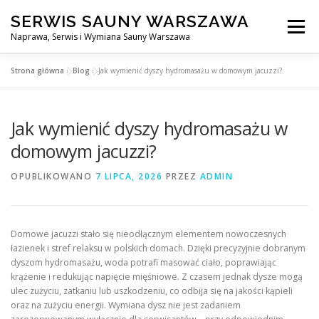
Przejdź
SERWIS SAUNY WARSZAWA
do
Menu
treści
Naprawa, Serwis i Wymiana Sauny Warszawa
Strona główna
»
Blog
»
Jak wymienić dyszy hydromasażu w domowym jacuzzi?
SERWIS DO SAUNY WARSZAWA
BLOG
KONTAKT
Jak wymienić dyszy hydromasażu w
domowym jacuzzi?
OPUBLIKOWANO
7 LIPCA, 2026
PRZEZ
ADMIN
Domowe jacuzzi stało się nieodłącznym elementem nowoczesnych
łazienek i stref relaksu w polskich domach. Dzięki precyzyjnie dobranym
dyszom hydromasażu, woda potrafi masować ciało, poprawiając
krążenie i redukując napięcie mięśniowe. Z czasem jednak dysze mogą
ulec zużyciu, zatkaniu lub uszkodzeniu, co odbija się na jakości kąpieli
oraz na zużyciu energii. Wymiana dysz nie jest zadaniem