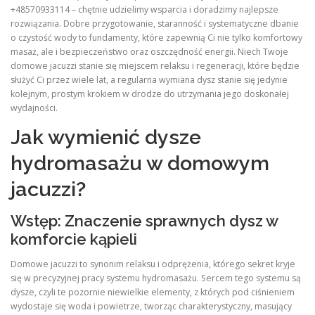
+48570933114 – chętnie udzielimy wsparcia i doradzimy najlepsze
rozwiązania. Dobre przygotowanie, staranność i systematyczne dbanie
o czystość wody to fundamenty, które zapewnią Ci nie tylko komfortowy
masaż, ale i bezpieczeństwo oraz oszczędność energii. Niech Twoje
domowe jacuzzi stanie się miejscem relaksu i regeneracji, które będzie
służyć Ci przez wiele lat, a regularna wymiana dysz stanie się jedynie
kolejnym, prostym krokiem w drodze do utrzymania jego doskonałej
wydajności.
Jak wymienić dysze
hydromasażu w domowym
jacuzzi?
Wstęp: Znaczenie sprawnych dysz w
komforcie kąpieli
Domowe jacuzzi to synonim relaksu i odprężenia, którego sekret kryje
się w precyzyjnej pracy systemu hydromasażu. Sercem tego systemu są
dysze, czyli te pozornie niewielkie elementy, z których pod ciśnieniem
wydostaje się woda i powietrze, tworząc charakterystyczny, masujący