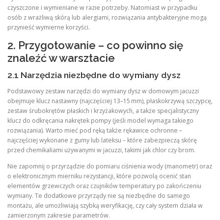
czyszczone i wymieniane w razie potrzeby. Natomiast w przypadku
osób z wrażliwą skórą lub alergiami, rozwiązania antybakteryjne mogą
przynieść wymierne korzyści.
2. Przygotowanie – co powinno się
znaleźć w warsztacie
2.1 Narzędzia niezbędne do wymiany dysz
Podstawowy zestaw narzędzi do wymiany dysz w domowym jacuzzi
obejmuje klucz nastawny (najczęściej 13–15 mm), płaskokrzywą szczypcę,
zestaw śrubokrętów płaskich i krzyżakowych, a także specjalistyczny
klucz do odkręcania nakrętek pompy (jeśli model wymaga takiego
rozwiązania). Warto mieć pod ręką także rękawice ochronne –
najczęściej wykonane z gumy lub lateksu – które zabezpieczą skórę
przed chemikaliami używanymi w jacuzzi, takimi jak chlor czy brom.
Nie zapomnij o przyrządzie do pomiaru ciśnienia wody (manometr) oraz
o elektronicznym mierniku rezystancji, które pozwolą ocenić stan
elementów grzewczych oraz czujników temperatury po zakończeniu
wymiany. Te dodatkowe przyrządy nie są niezbędne do samego
montażu, ale umożliwiają szybką weryfikację, czy cały system działa w
zamierzonym zakresie parametrów.