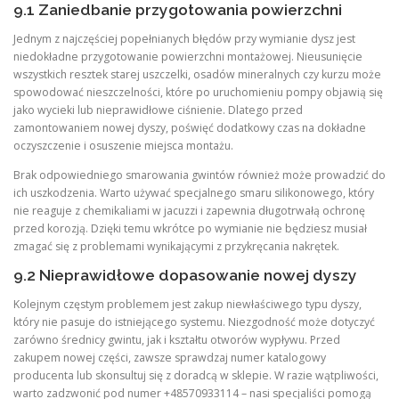
9.1 Zaniedbanie przygotowania powierzchni
Jednym z najczęściej popełnianych błędów przy wymianie dysz jest
niedokładne przygotowanie powierzchni montażowej. Nieusunięcie
wszystkich resztek starej uszczelki, osadów mineralnych czy kurzu może
spowodować nieszczelności, które po uruchomieniu pompy objawią się
jako wycieki lub nieprawidłowe ciśnienie. Dlatego przed
zamontowaniem nowej dyszy, poświęć dodatkowy czas na dokładne
oczyszczenie i osuszenie miejsca montażu.
Brak odpowiedniego smarowania gwintów również może prowadzić do
ich uszkodzenia. Warto używać specjalnego smaru silikonowego, który
nie reaguje z chemikaliami w jacuzzi i zapewnia długotrwałą ochronę
przed korozją. Dzięki temu wkrótce po wymianie nie będziesz musiał
zmagać się z problemami wynikającymi z przykręcania nakrętek.
9.2 Nieprawidłowe dopasowanie nowej dyszy
Kolejnym częstym problemem jest zakup niewłaściwego typu dyszy,
który nie pasuje do istniejącego systemu. Niezgodność może dotyczyć
zarówno średnicy gwintu, jak i kształtu otworów wypływu. Przed
zakupem nowej części, zawsze sprawdzaj numer katalogowy
producenta lub skonsultuj się z doradcą w sklepie. W razie wątpliwości,
warto zadzwonić pod numer +48570933114 – nasi specjaliści pomogą