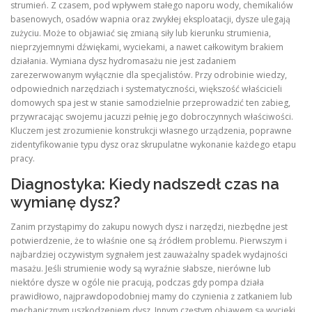
strumień. Z czasem, pod wpływem stałego naporu wody, chemikaliów
basenowych, osadów wapnia oraz zwykłej eksploatacji, dysze ulegają
zużyciu. Może to objawiać się zmianą siły lub kierunku strumienia,
nieprzyjemnymi dźwiękami, wyciekami, a nawet całkowitym brakiem
działania. Wymiana dysz hydromasażu nie jest zadaniem
zarezerwowanym wyłącznie dla specjalistów. Przy odrobinie wiedzy,
odpowiednich narzędziach i systematyczności, większość właścicieli
domowych spa jest w stanie samodzielnie przeprowadzić ten zabieg,
przywracając swojemu jacuzzi pełnię jego dobroczynnych właściwości.
Kluczem jest zrozumienie konstrukcji własnego urządzenia, poprawne
zidentyfikowanie typu dysz oraz skrupulatne wykonanie każdego etapu
pracy.
Diagnostyka: Kiedy nadszedł czas na
wymianę dysz?
Zanim przystąpimy do zakupu nowych dysz i narzędzi, niezbędne jest
potwierdzenie, że to właśnie one są źródłem problemu. Pierwszym i
najbardziej oczywistym sygnałem jest zauważalny spadek wydajności
masażu. Jeśli strumienie wody są wyraźnie słabsze, nierówne lub
niektóre dysze w ogóle nie pracują, podczas gdy pompa działa
prawidłowo, najprawdopodobniej mamy do czynienia z zatkaniem lub
mechanicznym uszkodzeniem dysz. Innym częstym objawem są wycieki