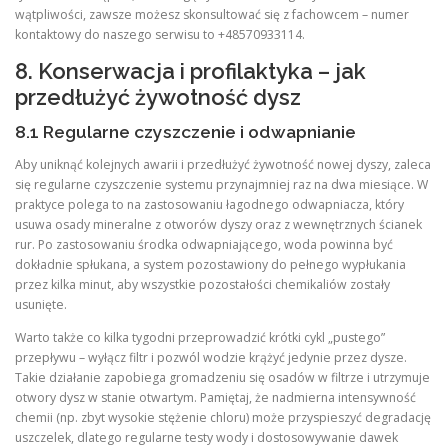
wątpliwości, zawsze możesz skonsultować się z fachowcem – numer
kontaktowy do naszego serwisu to +48570933114.
8. Konserwacja i profilaktyka – jak
przedłużyć żywotność dysz
8.1 Regularne czyszczenie i odwapnianie
Aby uniknąć kolejnych awarii i przedłużyć żywotność nowej dyszy, zaleca
się regularne czyszczenie systemu przynajmniej raz na dwa miesiące. W
praktyce polega to na zastosowaniu łagodnego odwapniacza, który
usuwa osady mineralne z otworów dyszy oraz z wewnętrznych ścianek
rur. Po zastosowaniu środka odwapniającego, woda powinna być
dokładnie spłukana, a system pozostawiony do pełnego wypłukania
przez kilka minut, aby wszystkie pozostałości chemikaliów zostały
usunięte.
Warto także co kilka tygodni przeprowadzić krótki cykl „pustego”
przepływu – wyłącz filtr i pozwól wodzie krążyć jedynie przez dysze.
Takie działanie zapobiega gromadzeniu się osadów w filtrze i utrzymuje
otwory dysz w stanie otwartym. Pamiętaj, że nadmierna intensywność
chemii (np. zbyt wysokie stężenie chloru) może przyspieszyć degradację
uszczelek, dlatego regularne testy wody i dostosowywanie dawek