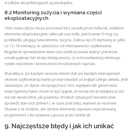
środków dezynfekcyjnych są niezbędne.
8.2 Monitoring zużycia i wymiana części
eksploatacyjnych
Choć nowa dysza może pracować bez zarzutu przez kilka lat, niektóre
elementy eksploatacyjne, takie jak uszczelki, pierścienie O-ring czy
podkładki, ulegają naturalnemu zużyciu. Zaleca się ich wymianę w cyklu
co 12–18 miesięcy, w zależności od intensywności użytkowania.
Regularne sprawdzanie stanu uszczelek pozwala wykryć pierwsze
oznaki pęknięć lub utraty elastyczności, co w konsekwencji eliminuje
ryzyko wycieków i konieczności kosztownych napraw.
W praktyce, po każdym sezonie letnim (lub po każdym intensywnym
okresie użytkowania) warto przeprowadzić przegląd całego układu. Jeśli
zauważysz, że dysze zaczynają tracić moc wypływu lub generować
nieprzyjemny hałas, może to być sygnał, że woda nie przepływa przez
nie tak swobodnie, jak powinna. W takich sytuacjach niezwłocznie
sprawdź stan uszczelnień i, w razie potrzeby, wymień je na nowe.
Dbanie o te drobne, ale istotne elementy zapewni nieprzerwaną
przyjemność z korzystania z jacuzzi przez wiele lat.
9. Najczęstsze błędy i jak ich unikać