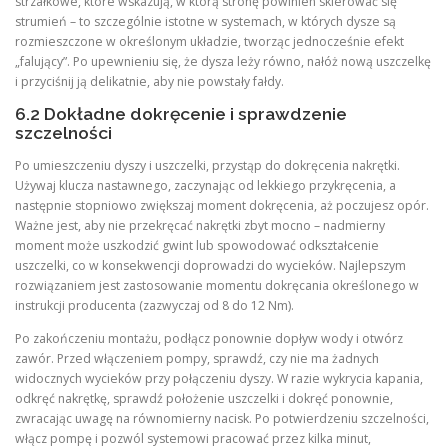
strzałkowe, które wskazują, w którą stronę powinien skierować się
strumień – to szczególnie istotne w systemach, w których dysze są
rozmieszczone w określonym układzie, tworząc jednocześnie efekt
„falujący”. Po upewnieniu się, że dysza leży równo, nałóż nową uszczelkę
i przyciśnij ją delikatnie, aby nie powstały fałdy.
6.2 Dokładne dokręcenie i sprawdzenie
szczelności
Po umieszczeniu dyszy i uszczelki, przystąp do dokręcenia nakrętki.
Używaj klucza nastawnego, zaczynając od lekkiego przykręcenia, a
następnie stopniowo zwiększaj moment dokręcenia, aż poczujesz opór.
Ważne jest, aby nie przekręcać nakrętki zbyt mocno – nadmierny
moment może uszkodzić gwint lub spowodować odkształcenie
uszczelki, co w konsekwencji doprowadzi do wycieków. Najlepszym
rozwiązaniem jest zastosowanie momentu dokręcania określonego w
instrukcji producenta (zazwyczaj od 8 do 12 Nm).
Po zakończeniu montażu, podłącz ponownie dopływ wody i otwórz
zawór. Przed włączeniem pompy, sprawdź, czy nie ma żadnych
widocznych wycieków przy połączeniu dyszy. W razie wykrycia kapania,
odkręć nakrętkę, sprawdź położenie uszczelki i dokręć ponownie,
zwracając uwagę na równomierny nacisk. Po potwierdzeniu szczelności,
włącz pompę i pozwól systemowi pracować przez kilka minut,