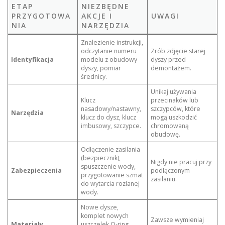
ETAP
NIEZBĘDNE
PRZYGOTOWA
AKCJE I
UWAGI
NIA
NARZĘDZIA
Znalezienie instrukcji,
odczytanie numeru
Zrób zdjęcie starej
Identyfikacja
modelu z obudowy
dyszy przed
dyszy, pomiar
demontażem.
średnicy.
Unikaj używania
Klucz
przecinaków lub
nasadowy/nastawny,
szczypców, które
Narzędzia
klucz do dysz, klucz
mogą uszkodzić
imbusowy, szczypce.
chromowaną
obudowę.
Odłączenie zasilania
(bezpiecznik),
Nigdy nie pracuj przy
spuszczenie wody,
Zabezpieczenia
podłączonym
przygotowanie szmat
zasilaniu.
do wytarcia rozlanej
wody.
Nowe dysze,
komplet nowych
Zawsze wymieniaj
Materiały
uszczelek O-ring,