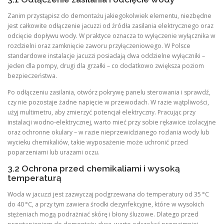
Zanim przystąpisz do demontażu jakiegokolwiek elementu, niezbędne
jest całkowite odłączenie jacuzzi od źródła zasilania elektrycznego oraz
odcięcie dopływu wody. W praktyce oznacza to wyłączenie wyłącznika w
rozdzielni oraz zamknięcie zaworu przyłączeniowego. W Polsce
standardowe instalacje jacuzzi posiadają dwa oddzielne wyłączniki –
jeden dla pompy, drugi dla grzałki – co dodatkowo zwiększa poziom
bezpieczeństwa.
Po odłączeniu zasilania, otwórz pokrywę panelu sterowania i sprawdź,
czy nie pozostaje żadne napięcie w przewodach. W razie wątpliwości,
użyj multimetru, aby zmierzyć potencjał elektryczny. Pracując przy
instalacji wodno-elektrycznej, warto mieć przy sobie rękawice izolacyjne
oraz ochronne okulary – w razie nieprzewidzianego rozlania wody lub
wycieku chemikaliów, takie wyposażenie może uchronić przed
poparzeniami lub urazami oczu.
3.2 Ochrona przed chemikaliami i wysoką
temperaturą
Woda w jacuzzi jest zazwyczaj podgrzewana do temperatury od 35 °C
do 40 °C, a przy tym zawiera środki dezynfekcyjne, które w wysokich
stężeniach mogą podrażniać skórę i błony śluzowe. Dlatego przed