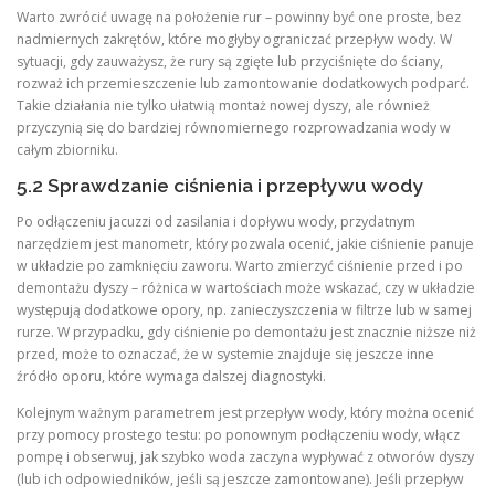
Warto zwrócić uwagę na położenie rur – powinny być one proste, bez
nadmiernych zakrętów, które mogłyby ograniczać przepływ wody. W
sytuacji, gdy zauważysz, że rury są zgięte lub przyciśnięte do ściany,
rozważ ich przemieszczenie lub zamontowanie dodatkowych podparć.
Takie działania nie tylko ułatwią montaż nowej dyszy, ale również
przyczynią się do bardziej równomiernego rozprowadzania wody w
całym zbiorniku.
5.2 Sprawdzanie ciśnienia i przepływu wody
Po odłączeniu jacuzzi od zasilania i dopływu wody, przydatnym
narzędziem jest manometr, który pozwala ocenić, jakie ciśnienie panuje
w układzie po zamknięciu zaworu. Warto zmierzyć ciśnienie przed i po
demontażu dyszy – różnica w wartościach może wskazać, czy w układzie
występują dodatkowe opory, np. zanieczyszczenia w filtrze lub w samej
rurze. W przypadku, gdy ciśnienie po demontażu jest znacznie niższe niż
przed, może to oznaczać, że w systemie znajduje się jeszcze inne
źródło oporu, które wymaga dalszej diagnostyki.
Kolejnym ważnym parametrem jest przepływ wody, który można ocenić
przy pomocy prostego testu: po ponownym podłączeniu wody, włącz
pompę i obserwuj, jak szybko woda zaczyna wypływać z otworów dyszy
(lub ich odpowiedników, jeśli są jeszcze zamontowane). Jeśli przepływ