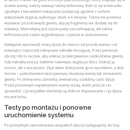
ścianie wanny, należy nawinąć taśmę teflonową. Robi to się w kierunku
zgodnym z kierunkiem nakręcania (zazwyczaj zgodnie z ruchem
wskazówek zegara), wykonując około 4-6 zwojów. Taśma nie powinna
wystawać poza krawędź gwintu, aby jej fragmenty nie dostały się do
instalacji. Alternatywą jest użycie pasty uszczelniającej, ale taśma
teflonowa jest często wygodniejsza i czystsza w zastosowaniu.
Następnie wprowadź nową dyszę do otworu od przodu wanny i od
wewnątrz rozpocznij nakręcanie nakrętki mocującej. Przez pierwsze
obroty rób to ręcznie, aby uniknąć przekrzywienia i uszkodzenia gwintu.
Gdy nakrętka jest już stabilnie nawinięta, sięgnij po klucz. Dokręć ją
mocno, ale z wyczuciem. Zbyt słabe dokręcenie grozi wyciekiem, a zbyt
mocne – uszkodzeniem tworzywowej obudowy wanny lub zerwaniem
gwintu. Po dokręceniu zamontuj zewnętrzną, ozdobną część dyszy.
Przed ponownym napełnieniem wanny wodą, warto jeszcze raz
sprawdzić, czy wszystkie elementy są dobrze dopasowane i czy dysza
nie jest luźna.
Testy po montażu i ponowne
uruchomienie systemu
Po pomyślnym zamontowaniu wszystkich dysz przystępujemy do fazy