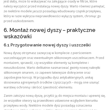
jest słaby, może to wskazywać na zalegające osady w filtrze, które
należy wyczyścić przed instalacją nowej dyszy. Warto również pamiętać,
że niektóre modele jacuzzi posiadają wbudowany czujnik przepływu,
który w razie wykrycia nieprawidłowości wyłączy system, chroniąc go
przed uszkodzeniem.
6. Montaż nowej dyszy – praktyczne
wskazówki
6.1 Przygotowanie nowej dyszy i uszczelki
Nową dyszę otrzymasz zazwyczaj w komplecie z pierścieniem
uszczelniającym oraz ewentualnym silikonowym uszczelniaczem. Przed
montażem, sprawdź, czy wszystkie elementy są kompletne i
nieuszkodzone. Warto delikatnie nasmarować gwinty nowej nakrętki
silikonowym smarem, co zapewni łatwiejsze dokręcenie oraz
zapobiegnie korozji. W przypadku dysz antybakteryjnych, unikaj
stosowania agresywnych środków czyszczących – mogą one usunąć
warstwę ochronną i skrócić żywotność elementu.
Zanim założysz nową dyszę, przyłóż ją do miejsca montażu i upewnij się,
że wszystkie otwory są prawidłowo ustawione względem kierunku
przepływu wody. Niektóre modele dysz posiadają oznaczenia