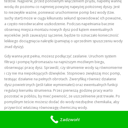
testów. Najpierw, przed ponownym włączeniem prądu, napełnij wannę
wodą do poziomu co najmniej powyżej najwyżej położonej dyszy. Jest
to niezwykle ważne, ponieważ uruchomienie pomp bez wody (tzw.
suchy start) może w ciągu kilkunastu sekund spowodować ich poważne,
a często nieodwracalne uszkodzenie. Podczas napełniania bacznie
obserwuj miejsca montażu nowych dysz pod kątem ewentualnych
wycieków. Jeśli zauważysz sączenie, będzie to oznaczało konieczność
lekkiego dociągnięcia nakrętki (pamiętaj o uprzednim spuszczeniu wody
znad dyszy).
Gdy wanna jest pełna, możesz podłączyć zasilanie. Uruchom system
filtracji i pompę hydromasażu na najniższym możliwym biegu,
obserwując pracę dysz. Sprawdź, czy strumienie wody są równomierne
i czy nie ma niepokojących dźwięków. Stopniowo zwiększaj moc pomp,
testując działanie na pełnych obrotach. Zweryfikuj również działanie
dysz powietrznych (jeśli takie wymieniałeś) oraz ewentualnych funkcji
regulacji kierunku strumienia. Przez pierwszą godzinę pracy warto
pozostać w pobliżu, by mieć pewność, że uszczelnienie jest trwałe. Po
pomyślnym teście możesz dodać do wody niezbędne chemikalia, aby
przywrócić właściwą równowagę chemiczną wody.
Konserwacja zapobiegawcza: Jak
Zadzwoń!
przedłużyć żywotność nowych dysz