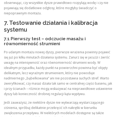
obserwując, czy wszystkie dysze prawidłowo rozpylają wodę i czy nie
pojawiają się dodatkowe odgłosy, które mogłyby świadczyć o
niepoprawnym montażu.
7. Testowanie działania i kalibracja
systemu
7.1 Pierwszy test – odczucie masażu i
równomierność strumieni
Po udanym montażu nowej dyszy, pierwsze wrażenia powinny pojawić
się już po kilku minutach działania systemu. Zanurz się w jacuzzi i zwróć
uwagę na intensywność oraz równomierność strumieni wody. W
idealnym przypadku, każdy punkt na powierzchni powinna być objęty
delikatnym, lecz wyraźnym strumieniem, który nie powoduje
nadmiernego „bąbelkowania” ani nie pozostawia suchych stref. Warto
zweryfikować, czy masaż działa tak samo w centralnej części basenu, jak
i przy ścianach – różnice mogą wskazywać na nieprawidłowe ustawienie
dyszy lub konieczność drobnej regulacji kąta wypływu.
Jeśli zauważysz, że niektóre dysze nie wytwarzają wystarczającego
ciśnienia, spróbuj delikatnie przekręcić ich nakrętki w kierunku
zwiększenia przepływu. W niektórych modelach dostępne są także