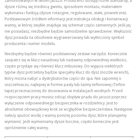
zamontowanych w twoim jacuzzi. Producenci stosują różne standardy, a
dysze różnią się średnicą gwintu, sposobem montażu, materiałem
wykonania i funkcją (dysze rotacyjne, regulowane, stałe, powietrzne).
Podstawowym źródłem informacji jest instrukcja obsługi i konserwacji
wanny, w której zwykle znajduje się schemat części zamiennych. Jeśli jej
nie posiadasz, niezbędne będzie samodzielne sprawdzenie. Większość
dysz posiada na obudowie wygrawerowany lub wytłoczony symbol
producenta i numer modelu.
Niezbędny będzie również podstawowy zestaw narzędzi. Koniecznie
zaopatrz się w klucz nasadowy lub nastawny odpowiedniej wielkości,
często przydaje się również klucz imbusowy. Do wyjęcia niektórych
typów dysz potrzebny będzie specjalny klucz do dysz (nozzle wrench),
który można nabyć u dystrybutorów części do spa. Nie zapomnij o
uszczelniaczu, najlepiej w formie pasty lub taśmy teflonowej (Teflon
tape) przeznaczonej do stosowania w instalacjach wodnych. Przed
rozpoczęciem pracy musisz odciąć dopływ prądu do jacuzzi poprzez
wyłączenie odpowiedniego bezpiecznika w rozdzielnicy. Jest to
absolutnie obowiązkowy krok ze względów bezpieczeństwa. Następnie
należy spuścić wodę z wanny poniżej poziomu dysz, które planujemy
wymienić. Jeśli wymieniamy dysze boczne, często konieczne jest
opróżnienie całej wanny.