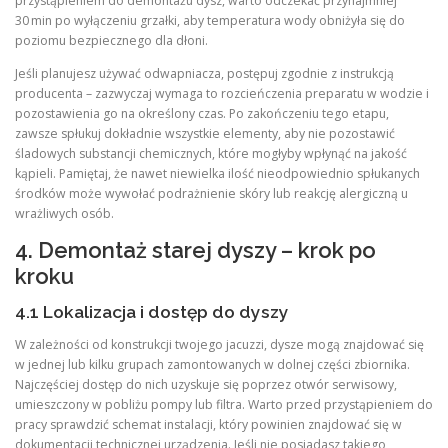
przystąpieniem do demontażu dysz, warto odczekać przynajmniej
30 min po wyłączeniu grzałki, aby temperatura wody obniżyła się do
poziomu bezpiecznego dla dłoni.
Jeśli planujesz używać odwapniacza, postępuj zgodnie z instrukcją
producenta – zazwyczaj wymaga to rozcieńczenia preparatu w wodzie i
pozostawienia go na określony czas. Po zakończeniu tego etapu,
zawsze spłukuj dokładnie wszystkie elementy, aby nie pozostawić
śladowych substancji chemicznych, które mogłyby wpłynąć na jakość
kąpieli. Pamiętaj, że nawet niewielka ilość nieodpowiednio spłukanych
środków może wywołać podrażnienie skóry lub reakcję alergiczną u
wrażliwych osób.
4. Demontaż starej dyszy – krok po
kroku
4.1 Lokalizacja i dostęp do dyszy
W zależności od konstrukcji twojego jacuzzi, dysze mogą znajdować się
w jednej lub kilku grupach zamontowanych w dolnej części zbiornika.
Najczęściej dostęp do nich uzyskuje się poprzez otwór serwisowy,
umieszczony w pobliżu pompy lub filtra. Warto przed przystąpieniem do
pracy sprawdzić schemat instalacji, który powinien znajdować się w
dokumentacji technicznej urządzenia. Jeśli nie posiadasz takiego