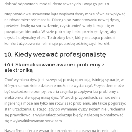
dobrać odpowiedni model, dostosowany do Twojego jacuzzi.
Nieprawidłowe ustawienie kąta wypływu dyszy może również wpływać
na równomierność masażu. Dlatego po zamontowaniu nowej dyszy,
poświęć chwilę na sprawdzenie, czy strumień wody kieruje się w
pożądanym kierunku. W razie potrzeby, lekko przekręć dyszę, aby
uzyskać optymalny efekt. To drobny krok, który znacząco podnosi
komfort użytkowania i eliminuje potrzebę późniejszych korekt.
10. Kiedy wezwać profesjonalistę
10.1 Skomplikowane awarie i problemy z
elektroniką
Choć wymiana dysz jest zazwyczaj prostą operacją, istnieją sytuacje, w
których samodzielne działanie może nie wystarczyć. Przykładem może
być uszkodzenie pompy, awaria czujnika przepływu lub problemy z
elektroniką sterującą masą dysz. W takich przypadkach, samodzielna
ingerencja może nie tylko nie rozwiązać problemu, ale także pogorszyć
stan urządzenia. Dlatego, gdy po wymianie dyszy system nie uruchamia
się prawidłowo, a wyświetlacz pokazuje błędy, najlepiej skontaktować
się z wykwalifikowanym serwisem.
Nasza firma oferuje wsparcie techniczne i naprawy na terenie całej