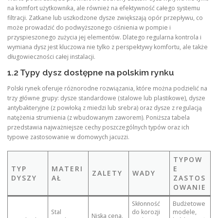
na komfort użytkownika, ale również na efektywność całego systemu
filtracji. Zatkane lub uszkodzone dysze zwiększają opór przepływu, co
może prowadzić do podwyższonego ciśnienia w pompie i
przyspieszonego zużycia jej elementów. Dlatego regularna kontrola i
wymiana dysz jest kluczowa nie tylko z perspektywy komfortu, ale także
długowieczności całej instalacji.
1.2 Typy dysz dostępne na polskim rynku
Polski rynek oferuje różnorodne rozwiązania, które można podzielić na
trzy główne grupy: dysze standardowe (stalowe lub plastikowe), dysze
antybakteryjne (z powłoką z miedzi lub srebra) oraz dysze z regulacją
natężenia strumienia (z wbudowanym zaworem). Poniższa tabela
przedstawia najważniejsze cechy poszczególnych typów oraz ich
typowe zastosowanie w domowych jacuzzi.
TYPOW
TYP
MATERI
E
ZALETY
WADY
DYSZY
AŁ
ZASTOS
OWANIE
Skłonność
Budżetowe
Stal
do korozji
modele,
Niska cena,