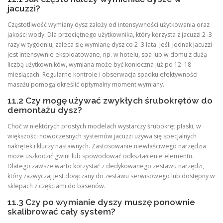
jacuzzi?
Częstotliwość wymiany dysz zależy od intensywności użytkowania oraz
jakości wody. Dla przeciętnego użytkownika, który korzysta z jacuzzi 2–3
razy w tygodniu, zaleca się wymianę dysz co 2–3 lata. Jeśli jednak jacuzzi
jest intensywnie eksploatowane, np. w hotelu, spa lub w domu z dużą
liczbą użytkowników, wymiana może być konieczna już po 12–18
miesiącach. Regularne kontrole i obserwacja spadku efektywności
masażu pomogą określić optymalny moment wymiany.
11.2 Czy mogę używać zwykłych śrubokrętów do
demontażu dysz?
Choć w niektórych prostych modelach wystarczy śrubokręt płaski, w
większości nowoczesnych systemów jacuzzi używa się specjalnych
nakrętek i kluczy nastawnych. Zastosowanie niewłaściwego narzędzia
może uszkodzić gwint lub spowodować odkształcenie elementu.
Dlatego zawsze warto korzystać z dedykowanego zestawu narzędzi,
który zazwyczaj jest dołączany do zestawu serwisowego lub dostępny w
sklepach z częściami do basenów.
11.3 Czy po wymianie dyszy muszę ponownie
skalibrować cały system?