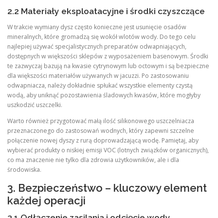
2.2 Materiały eksploatacyjne i środki czyszczące
W trakcie wymiany dysz często konieczne jest usunięcie osadów
mineralnych, które gromadzą się wokół wlotów wody. Do tego celu
najlepiej używać specjalistycznych preparatów odwapniających,
dostępnych w większości sklepów z wyposażeniem basenowym. Środki
te zazwyczaj bazują na kwasie cytrynowym lub octowym i są bezpieczne
dla większości materiałów używanych w jacuzzi. Po zastosowaniu
odwapniacza, należy dokładnie spłukać wszystkie elementy czystą
wodą, aby uniknąć pozostawienia śladowych kwasów, które mogłyby
uszkodzić uszczelki.
Warto również przygotować małą ilość silikonowego uszczelniacza
przeznaczonego do zastosowań wodnych, który zapewni szczelne
połączenie nowej dyszy z rurą doprowadzającą wodę. Pamiętaj, aby
wybierać produkty o niskiej emisji VOC (lotnych związków organicznych),
co ma znaczenie nie tylko dla zdrowia użytkowników, ale i dla
środowiska.
3. Bezpieczeństwo – kluczowy element
każdej operacji
3.1 Odłączenie zasilania i odcięcie wody