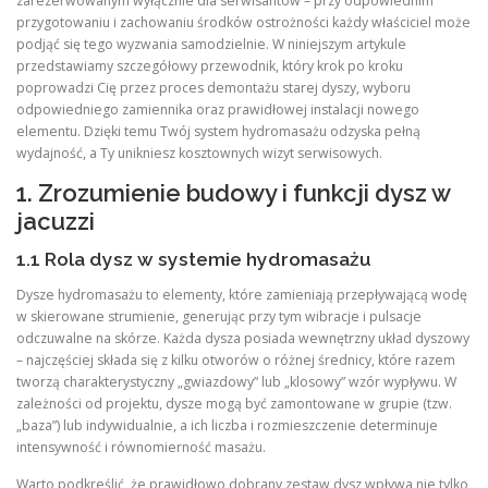
zarezerwowanym wyłącznie dla serwisantów – przy odpowiednim
przygotowaniu i zachowaniu środków ostrożności każdy właściciel może
podjąć się tego wyzwania samodzielnie. W niniejszym artykule
przedstawiamy szczegółowy przewodnik, który krok po kroku
poprowadzi Cię przez proces demontażu starej dyszy, wyboru
odpowiedniego zamiennika oraz prawidłowej instalacji nowego
elementu. Dzięki temu Twój system hydromasażu odzyska pełną
wydajność, a Ty unikniesz kosztownych wizyt serwisowych.
1. Zrozumienie budowy i funkcji dysz w
jacuzzi
1.1 Rola dysz w systemie hydromasażu
Dysze hydromasażu to elementy, które zamieniają przepływającą wodę
w skierowane strumienie, generując przy tym wibracje i pulsacje
odczuwalne na skórze. Każda dysza posiada wewnętrzny układ dyszowy
– najczęściej składa się z kilku otworów o różnej średnicy, które razem
tworzą charakterystyczny „gwiazdowy” lub „klosowy” wzór wypływu. W
zależności od projektu, dysze mogą być zamontowane w grupie (tzw.
„baza”) lub indywidualnie, a ich liczba i rozmieszczenie determinuje
intensywność i równomierność masażu.
Warto podkreślić, że prawidłowo dobrany zestaw dysz wpływa nie tylko