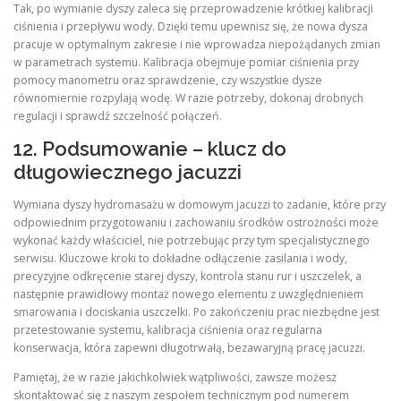
Tak, po wymianie dyszy zaleca się przeprowadzenie krótkiej kalibracji
ciśnienia i przepływu wody. Dzięki temu upewnisz się, że nowa dysza
pracuje w optymalnym zakresie i nie wprowadza niepożądanych zmian
w parametrach systemu. Kalibracja obejmuje pomiar ciśnienia przy
pomocy manometru oraz sprawdzenie, czy wszystkie dysze
równomiernie rozpylają wodę. W razie potrzeby, dokonaj drobnych
regulacji i sprawdź szczelność połączeń.
12. Podsumowanie – klucz do
długowiecznego jacuzzi
Wymiana dyszy hydromasażu w domowym jacuzzi to zadanie, które przy
odpowiednim przygotowaniu i zachowaniu środków ostrożności może
wykonać każdy właściciel, nie potrzebując przy tym specjalistycznego
serwisu. Kluczowe kroki to dokładne odłączenie zasilania i wody,
precyzyjne odkręcenie starej dyszy, kontrola stanu rur i uszczelek, a
następnie prawidłowy montaż nowego elementu z uwzględnieniem
smarowania i dociskania uszczelki. Po zakończeniu prac niezbędne jest
przetestowanie systemu, kalibracja ciśnienia oraz regularna
konserwacja, która zapewni długotrwałą, bezawaryjną pracę jacuzzi.
Pamiętaj, że w razie jakichkolwiek wątpliwości, zawsze możesz
skontaktować się z naszym zespołem technicznym pod numerem