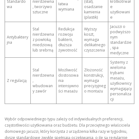
Standardo
nierdzewna
(stal),
krótkotrwał
łatwa
wa
, tworzywo
osadzanie
e
wymiana
sztuczne
kamienia
użytkowani
(plastik)
e
Jacuzzi o
Stal
Redukcja
Wyższy
podwyższo
nierdzewna
rozwoju
koszt,
Antybaktery
nym
z powłoką
bakterii,
wymaga
jna
standardzie
miedziową
dłuższa
delikatnego
, spa
lub srebrną
żywotność
czyszczenia
medyczne
Systemy z
wieloma
Stal
Możliwość
Złożoność
trybami
nierdzewna
dostosowa
konstrukcji,
masażu,
Z regulacją
,
nia
wymaga
użytkownicy
wbudowan
intensywno
precyzyjneg
wymagający
y zawór
ści masażu
o montażu
personaliza
cji
Wybór odpowiedniego typu zależy od indywidualnych preferencji,
częstotliwości użytkowania oraz budżetu. Dla przeciętnego właściciela
domowego jacuzzi, który korzysta z urządzenia kilka razy w tygodniu,
dysze standardowe zwykle spełniają oczekiwania, o ile są regularnie