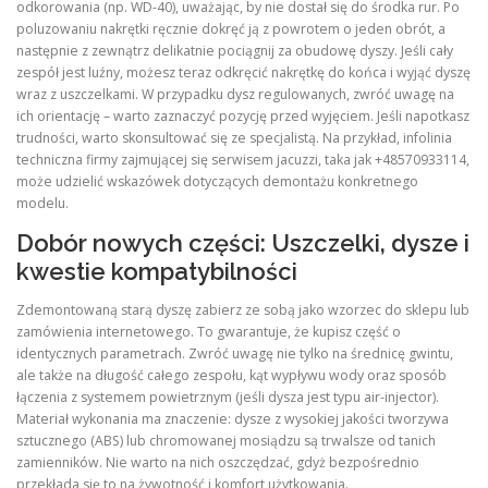
odkorowania (np. WD-40), uważając, by nie dostał się do środka rur. Po
poluzowaniu nakrętki ręcznie dokręć ją z powrotem o jeden obrót, a
następnie z zewnątrz delikatnie pociągnij za obudowę dyszy. Jeśli cały
zespół jest luźny, możesz teraz odkręcić nakrętkę do końca i wyjąć dyszę
wraz z uszczelkami. W przypadku dysz regulowanych, zwróć uwagę na
ich orientację – warto zaznaczyć pozycję przed wyjęciem. Jeśli napotkasz
trudności, warto skonsultować się ze specjalistą. Na przykład, infolinia
techniczna firmy zajmującej się serwisem jacuzzi, taka jak +48570933114,
może udzielić wskazówek dotyczących demontażu konkretnego
modelu.
Dobór nowych części: Uszczelki, dysze i
kwestie kompatybilności
Zdemontowaną starą dyszę zabierz ze sobą jako wzorzec do sklepu lub
zamówienia internetowego. To gwarantuje, że kupisz część o
identycznych parametrach. Zwróć uwagę nie tylko na średnicę gwintu,
ale także na długość całego zespołu, kąt wypływu wody oraz sposób
łączenia z systemem powietrznym (jeśli dysza jest typu air-injector).
Materiał wykonania ma znaczenie: dysze z wysokiej jakości tworzywa
sztucznego (ABS) lub chromowanej mosiądzu są trwalsze od tanich
zamienników. Nie warto na nich oszczędzać, gdyż bezpośrednio
przekłada się to na żywotność i komfort użytkowania.