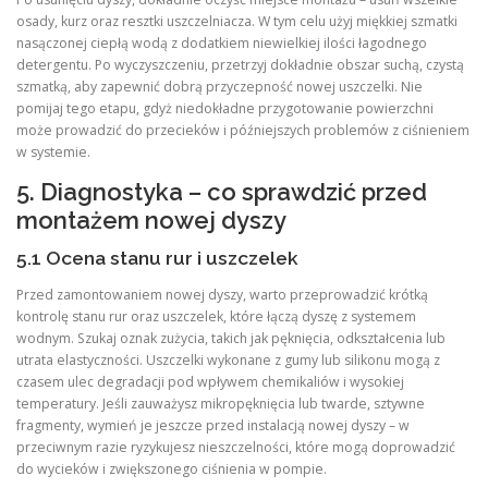
osady, kurz oraz resztki uszczelniacza. W tym celu użyj miękkiej szmatki
nasączonej ciepłą wodą z dodatkiem niewielkiej ilości łagodnego
detergentu. Po wyczyszczeniu, przetrzyj dokładnie obszar suchą, czystą
szmatką, aby zapewnić dobrą przyczepność nowej uszczelki. Nie
pomijaj tego etapu, gdyż niedokładne przygotowanie powierzchni
może prowadzić do przecieków i późniejszych problemów z ciśnieniem
w systemie.
5. Diagnostyka – co sprawdzić przed
montażem nowej dyszy
5.1 Ocena stanu rur i uszczelek
Przed zamontowaniem nowej dyszy, warto przeprowadzić krótką
kontrolę stanu rur oraz uszczelek, które łączą dyszę z systemem
wodnym. Szukaj oznak zużycia, takich jak pęknięcia, odkształcenia lub
utrata elastyczności. Uszczelki wykonane z gumy lub silikonu mogą z
czasem ulec degradacji pod wpływem chemikaliów i wysokiej
temperatury. Jeśli zauważysz mikropęknięcia lub twarde, sztywne
fragmenty, wymień je jeszcze przed instalacją nowej dyszy – w
przeciwnym razie ryzykujesz nieszczelności, które mogą doprowadzić
do wycieków i zwiększonego ciśnienia w pompie.