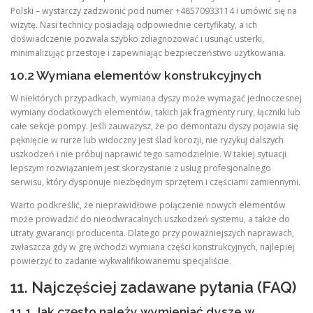
Polski – wystarczy zadzwonić pod numer +48570933114 i umówić się na
wizytę. Nasi technicy posiadają odpowiednie certyfikaty, a ich
doświadczenie pozwala szybko zdiagnozować i usunąć usterki,
minimalizując przestoje i zapewniając bezpieczeństwo użytkowania.
10.2 Wymiana elementów konstrukcyjnych
W niektórych przypadkach, wymiana dyszy może wymagać jednoczesnej
wymiany dodatkowych elementów, takich jak fragmenty rury, łączniki lub
całe sekcje pompy. Jeśli zauważysz, że po demontażu dyszy pojawia się
pęknięcie w rurze lub widoczny jest ślad korozji, nie ryzykuj dalszych
uszkodzeń i nie próbuj naprawić tego samodzielnie. W takiej sytuacji
lepszym rozwiązaniem jest skorzystanie z usług profesjonalnego
serwisu, który dysponuje niezbędnym sprzętem i częściami zamiennymi.
Warto podkreślić, że nieprawidłowe połączenie nowych elementów
może prowadzić do nieodwracalnych uszkodzeń systemu, a także do
utraty gwarancji producenta. Dlatego przy poważniejszych naprawach,
zwłaszcza gdy w grę wchodzi wymiana części konstrukcyjnych, najlepiej
powierzyć to zadanie wykwalifikowanemu specjaliście.
11. Najczęściej zadawane pytania (FAQ)
11.1 Jak często należy wymieniać dysze w