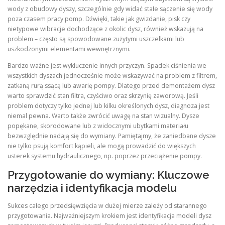
wody z obudowy dyszy, szczególnie gdy widać stałe sączenie się wody
poza czasem pracy pomp. Dźwięki, takie jak gwizdanie, pisk czy
nietypowe wibracje dochodzące z okolic dysz, również wskazują na
problem – często są spowodowane zużytymi uszczelkami lub
uszkodzonymi elementami wewnętrznymi.
Bardzo ważne jest wykluczenie innych przyczyn. Spadek ciśnienia we
wszystkich dyszach jednocześnie może wskazywać na problem z filtrem,
zatkaną rurą ssącą lub awarię pompy. Dlatego przed demontażem dysz
warto sprawdzić stan filtra, czyściwo oraz skrzynię zaworową. Jeśli
problem dotyczy tylko jednej lub kilku określonych dysz, diagnoza jest
niemal pewna. Warto także zwrócić uwagę na stan wizualny. Dysze
popękane, skorodowane lub z widocznymi ubytkami materiału
bezwzględnie nadają się do wymiany. Pamiętajmy, że zaniedbane dysze
nie tylko psują komfort kąpieli, ale mogą prowadzić do większych
usterek systemu hydraulicznego, np. poprzez przeciążenie pompy.
Przygotowanie do wymiany: Kluczowe
narzędzia i identyfikacja modelu
Sukces całego przedsięwzięcia w dużej mierze zależy od starannego
przygotowania. Najważniejszym krokiem jest identyfikacja modeli dysz