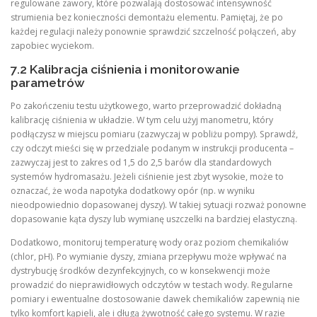
regulowane zawory, które pozwalają dostosować intensywność
strumienia bez konieczności demontażu elementu. Pamiętaj, że po
każdej regulacji należy ponownie sprawdzić szczelność połączeń, aby
zapobiec wyciekom.
7.2 Kalibracja ciśnienia i monitorowanie
parametrów
Po zakończeniu testu użytkowego, warto przeprowadzić dokładną
kalibrację ciśnienia w układzie. W tym celu użyj manometru, który
podłączysz w miejscu pomiaru (zazwyczaj w pobliżu pompy). Sprawdź,
czy odczyt mieści się w przedziale podanym w instrukcji producenta –
zazwyczaj jest to zakres od 1,5 do 2,5 barów dla standardowych
systemów hydromasażu. Jeżeli ciśnienie jest zbyt wysokie, może to
oznaczać, że woda napotyka dodatkowy opór (np. w wyniku
nieodpowiednio dopasowanej dyszy). W takiej sytuacji rozważ ponowne
dopasowanie kąta dyszy lub wymianę uszczelki na bardziej elastyczną.
Dodatkowo, monitoruj temperaturę wody oraz poziom chemikaliów
(chlor, pH). Po wymianie dyszy, zmiana przepływu może wpływać na
dystrybucję środków dezynfekcyjnych, co w konsekwencji może
prowadzić do nieprawidłowych odczytów w testach wody. Regularne
pomiary i ewentualne dostosowanie dawek chemikaliów zapewnią nie
tylko komfort kąpieli, ale i długą żywotność całego systemu. W razie