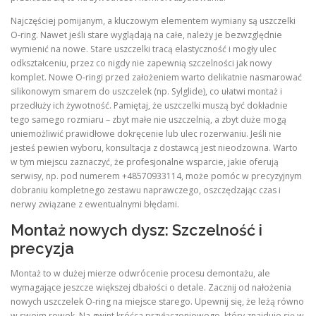
Najczęściej pomijanym, a kluczowym elementem wymiany są uszczelki
O-ring. Nawet jeśli stare wyglądają na całe, należy je bezwzględnie
wymienić na nowe. Stare uszczelki tracą elastyczność i mogły ulec
odkształceniu, przez co nigdy nie zapewnią szczelności jak nowy
komplet. Nowe O-ringi przed założeniem warto delikatnie nasmarować
silikonowym smarem do uszczelek (np. Sylglide), co ułatwi montaż i
przedłuży ich żywotność. Pamiętaj, że uszczelki muszą być dokładnie
tego samego rozmiaru – zbyt małe nie uszczelnią, a zbyt duże mogą
uniemożliwić prawidłowe dokręcenie lub ulec rozerwaniu. Jeśli nie
jesteś pewien wyboru, konsultacja z dostawcą jest nieodzowna. Warto
w tym miejscu zaznaczyć, że profesjonalne wsparcie, jakie oferują
serwisy, np. pod numerem +48570933114, może pomóc w precyzyjnym
dobraniu kompletnego zestawu naprawczego, oszczędzając czas i
nerwy związane z ewentualnymi błędami.
Montaż nowych dysz: Szczelność i
precyzja
Montaż to w dużej mierze odwrócenie procesu demontażu, ale
wymagające jeszcze większej dbałości o detale. Zacznij od nałożenia
nowych uszczelek O-ring na miejsce starego. Upewnij się, że leżą równo
w swoim rowek. Na gwint króćca przyłączeniowego, który znajduje się w