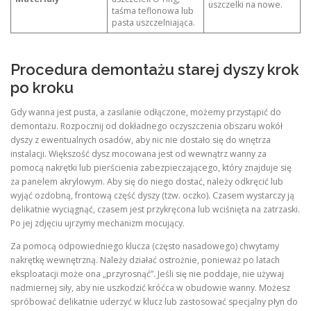
uszczelki na nowe.
taśma teflonowa lub
pasta uszczelniająca.
Procedura demontażu starej dyszy krok
po kroku
Gdy wanna jest pusta, a zasilanie odłączone, możemy przystąpić do
demontażu. Rozpocznij od dokładnego oczyszczenia obszaru wokół
dyszy z ewentualnych osadów, aby nic nie dostało się do wnętrza
instalacji. Większość dysz mocowana jest od wewnątrz wanny za
pomocą nakrętki lub pierścienia zabezpieczającego, który znajduje się
za panelem akrylowym. Aby się do niego dostać, należy odkręcić lub
wyjąć ozdobną, frontową część dyszy (tzw. oczko). Czasem wystarczy ją
delikatnie wyciągnąć, czasem jest przykręcona lub wciśnięta na zatrzaski.
Po jej zdjęciu ujrzymy mechanizm mocujący.
Za pomocą odpowiedniego klucza (często nasadowego) chwytamy
nakrętkę wewnętrzną. Należy działać ostrożnie, ponieważ po latach
eksploatacji może ona „przyrosnąć”. Jeśli się nie poddaje, nie używaj
nadmiernej siły, aby nie uszkodzić króćca w obudowie wanny. Możesz
spróbować delikatnie uderzyć w klucz lub zastosować specjalny płyn do