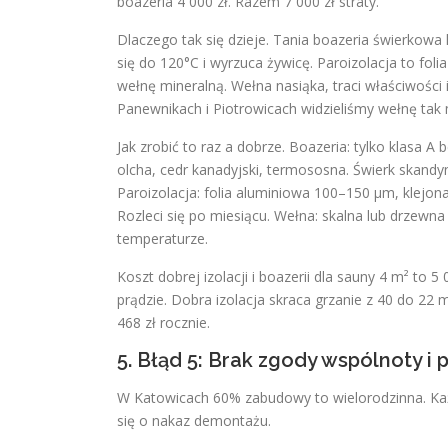
boazeria 4 000 zł. Razem 7 000 zł straty.
Dlaczego tak się dzieje. Tania boazeria świerkowa 
się do 120°C i wyrzuca żywicę. Paroizolacja to fol
wełnę mineralną. Wełna nasiąka, traci właściwości
Panewnikach i Piotrowicach widzieliśmy wełnę tak 
Jak zrobić to raz a dobrze. Boazeria: tylko klasa 
olcha, cedr kanadyjski, termososna. Świerk skandyn
Paroizolacja: folia aluminiowa 100–150 µm, klejona
Rozleci się po miesiącu. Wełna: skalna lub drzewna
temperaturze.
Koszt dobrej izolacji i boazerii dla sauny 4 m² to 5 
prądzie. Dobra izolacja skraca grzanie z 40 do 22 
468 zł rocznie.
5. Błąd 5: Brak zgody wspólnoty 
W Katowicach 60% zabudowy to wielorodzinna. Ka
się o nakaz demontażu.