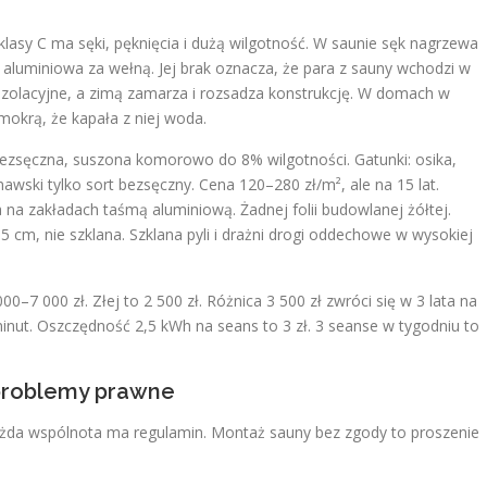
klasy C ma sęki, pęknięcia i dużą wilgotność. W saunie sęk nagrzewa
ia aluminiowa za wełną. Jej brak oznacza, że para z sauny wchodzi w
 izolacyjne, a zimą zamarza i rozsadza konstrukcję. W domach w
mokrą, że kapała z niej woda.
A bezsęczna, suszona komorowo do 8% wilgotności. Gatunki: osika,
awski tylko sort bezsęczny. Cena 120–280 zł/m², ale na 15 lat.
 na zakładach taśmą aluminiową. Żadnej folii budowlanej żółtej.
 5 cm, nie szklana. Szklana pyli i drażni drogi oddechowe w wysokiej
000–7 000 zł. Złej to 2 500 zł. Różnica 3 500 zł zwróci się w 3 lata na
minut. Oszczędność 2,5 kWh na seans to 3 zł. 3 seanse w tygodniu to
i problemy prawne
żda wspólnota ma regulamin. Montaż sauny bez zgody to proszenie