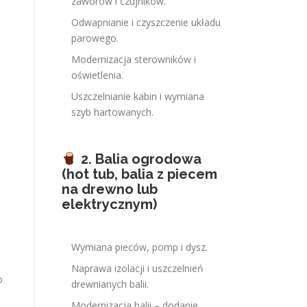
zaworów i czujników.
Odwapnianie i czyszczenie układu
parowego.
Modernizacja sterowników i
oświetlenia.
Uszczelnianie kabin i wymiana
szyb hartowanych.
2. Balia ogrodowa
(hot tub, balia z piecem
na drewno lub
elektrycznym)
Wymiana pieców, pomp i dysz.
Naprawa izolacji i uszczelnień
o
drewnianych balii.
Modernizacja balii – dodanie