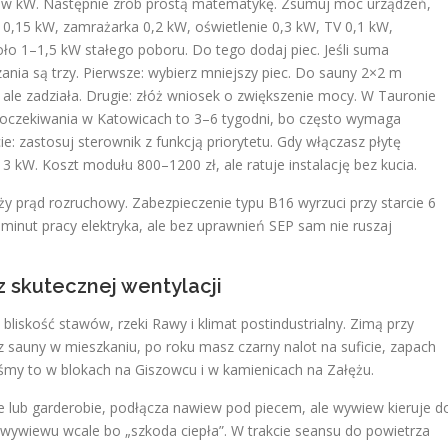
w kW. Następnie zrób prostą matematykę. Zsumuj moc urządzeń,
 0,15 kW, zamrażarka 0,2 kW, oświetlenie 0,3 kW, TV 0,1 kW,
o 1–1,5 kW stałego poboru. Do tego dodaj piec. Jeśli suma
nia są trzy. Pierwsze: wybierz mniejszy piec. Do sauny 2×2 m
 ale zadziała. Drugie: złóż wniosek o zwiększenie mocy. W Tauronie
 oczekiwania w Katowicach to 3–6 tygodni, bo często wymaga
: zastosuj sterownik z funkcją priorytetu. Gdy włączasz płytę
 kW. Koszt modułu 800–1200 zł, ale ratuje instalację bez kucia.
ży prąd rozruchowy. Zabezpieczenie typu B16 wyrzuci przy starcie 6
minut pracy elektryka, ale bez uprawnień SEP sam nie ruszaj
ez skutecznej wentylacji
liskość stawów, rzeki Rawy i klimat postindustrialny. Zimą przy
 z sauny w mieszkaniu, po roku masz czarny nalot na suficie, zapach
eliśmy to w blokach na Giszowcu i w kamienicach na Załężu.
ce lub garderobie, podłącza nawiew pod piecem, ale wywiew kieruje d
obi wywiewu wcale bo „szkoda ciepła”. W trakcie seansu do powietrza