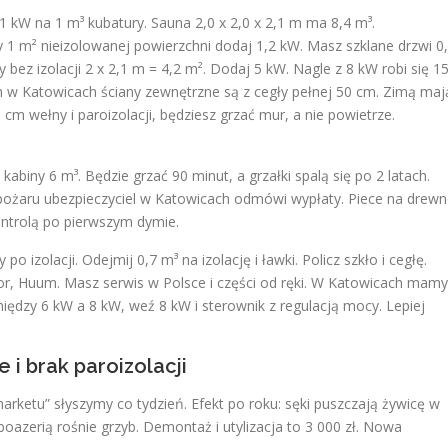
1 kW na 1 m³ kubatury. Sauna 2,0 x 2,0 x 2,1 m ma 8,4 m³.
y 1 m² nieizolowanej powierzchni dodaj 1,2 kW. Masz szklane drzwi 0
 bez izolacji 2 x 2,1 m = 4,2 m². Dodaj 5 kW. Nagle z 8 kW robi się 1
ch w Katowicach ściany zewnętrzne są z cegły pełnej 50 cm. Zimą maj
5 cm wełny i paroizolacji, będziesz grzać mur, a nie powietrze.
biny 6 m³. Będzie grzać 90 minut, a grzałki spalą się po 2 latach.
e pożaru ubezpieczyciel w Katowicach odmówi wypłaty. Piece na drew
kontrolą po pierwszym dymie.
o izolacji. Odejmij 0,7 m³ na izolację i ławki. Policz szkło i cegłę.
or, Huum. Masz serwis w Polsce i części od ręki. W Katowicach mamy
iędzy 6 kW a 8 kW, weź 8 kW i sterownik z regulacją mocy. Lepiej
 i brak paroizolacji
arketu” słyszymy co tydzień. Efekt po roku: sęki puszczają żywicę w
boazerią rośnie grzyb. Demontaż i utylizacja to 3 000 zł. Nowa