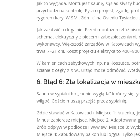
Jak to wygląda. Montujesz saunę, sąsiad słyszy buc
przychodzi na kontrolę. Pyta o projekt, zgodę, pr
rygorem kary. W SM „Górnik” na Osiedlu Tysiąclecia
Jak załatwić to legalnie. Przed montażem złóż pis
schemat elektryczny z piecem i zabezpieczeniami,
wykonawcy. Większość zarządów w Katowicach wyma
trwa 7–21 dni. Koszt projektu elektryka to 400–800
W kamienicach zabytkowych, np. na Koszutce, potr
ścianie z cegły XIX w., urząd może odmówić. Wtedy
6. Błąd 6: Zła lokalizacja w mieszk
Sauna w sypialni bo „ładnie wygląda” kończy się ty
wilgoć. Goście muszą przejść przez sypialnię.
Gdzie stawiać w Katowicach. Miejsce 1: łazienka, j
Minus: zabierasz miejsce. Miejsce 2: Adaptowana 
Zrób odpływ w podłodze i wywiew. Miejsce 3: Wyd
Miejsce 4: Zabudowany balkon lub loggia. Tylko je