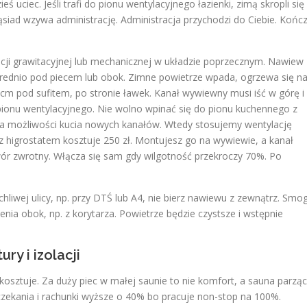
ieś uciec. Jeśli trafi do pionu wentylacyjnego łazienki, zimą skropli się
Sąsiad wzywa administrację. Administracja przychodzi do Ciebie. Końc
acji grawitacyjnej lub mechanicznej w układzie poprzecznym. Nawiew
ednio pod piecem lub obok. Zimne powietrze wpada, ogrzewa się n
 cm pod sufitem, po stronie ławek. Kanał wywiewny musi iść w górę i
ionu wentylacyjnego. Nie wolno wpinać się do pionu kuchennego z
a możliwości kucia nowych kanałów. Wtedy stosujemy wentylację
 higrostatem kosztuje 250 zł. Montujesz go na wywiewie, a kanał
ór zwrotny. Włącza się sam gdy wilgotność przekroczy 70%. Po
chliwej ulicy, np. przy DTŚ lub A4, nie bierz nawiewu z zewnątrz. Smog
nia obok, np. z korytarza. Powietrze będzie czystsze i wstępnie
ry i izolacji
 kosztuje. Za duży piec w małej saunie to nie komfort, a sauna parzą
czekania i rachunki wyższe o 40% bo pracuje non-stop na 100%.