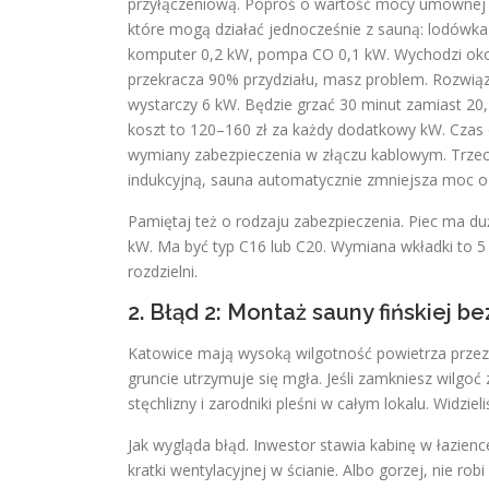
przyłączeniową. Poproś o wartość mocy umownej 
które mogą działać jednocześnie z sauną: lodówka
komputer 0,2 kW, pompa CO 0,1 kW. Wychodzi okoł
przekracza 90% przydziału, masz problem. Rozwiąza
wystarczy 6 kW. Będzie grzać 30 minut zamiast 20,
koszt to 120–160 zł za każdy dodatkowy kW. Czas
wymiany zabezpieczenia w złączu kablowym. Trzecie
indukcyjną, sauna automatycznie zmniejsza moc o 3
Pamiętaj też o rodzaju zabezpieczenia. Piec ma du
kW. Ma być typ C16 lub C20. Wymiana wkładki to 5 
rozdzielni.
2. Błąd 2: Montaż sauny fińskiej b
Katowice mają wysoką wilgotność powietrza przez b
gruncie utrzymuje się mgła. Jeśli zamkniesz wilgoć
stęchlizny i zarodniki pleśni w całym lokalu. Widzi
Jak wygląda błąd. Inwestor stawia kabinę w łazien
kratki wentylacyjnej w ścianie. Albo gorzej, nie r