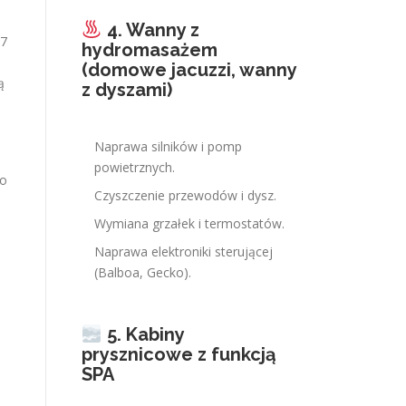
4. Wanny z
,7
hydromasażem
5
(domowe jacuzzi, wanny
ą
z dyszami)
Naprawa silników i pomp
powietrznych.
no
Czyszczenie przewodów i dysz.
Wymiana grzałek i termostatów.
Naprawa elektroniki sterującej
(Balboa, Gecko).
5. Kabiny
prysznicowe z funkcją
SPA