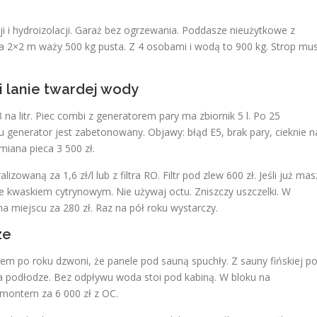
ji i hydroizolacji. Garaż bez ogrzewania. Poddasze nieużytkowe z
a 2×2 m waży 500 kg pusta. Z 4 osobami i wodą to 900 kg. Strop mus
i lanie twardej wody
 litr. Piec combi z generatorem pary ma zbiornik 5 l. Po 25
 generator jest zabetonowany. Objawy: błąd E5, brak pary, cieknie n
iana pieca 3 500 zł.
zowaną za 1,6 zł/l lub z filtra RO. Filtr pod zlew 600 zł. Jeśli już mas
e kwaskiem cytrynowym. Nie używaj octu. Zniszczy uszczelki. W
a miejscu za 280 zł. Raz na pół roku wystarczy.
ze
tem po roku dzwoni, że panele pod sauną spuchły. Z sauny fińskiej p
 na podłodze. Bez odpływu woda stoi pod kabiną. W bloku na
emontem za 6 000 zł z OC.