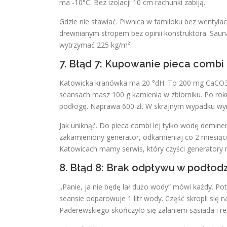
ma -10°C. Bez izolacji 10 cm rachunki zabiją.
Gdzie nie stawiać. Piwnica w familoku bez wentylac
drewnianym stropem bez opinii konstruktora. Saun
wytrzymać 225 kg/m².
7. Błąd 7: Kupowanie pieca combi 
Katowicka kranówka ma 20 °dH. To 200 mg CaCO3 na
seansach masz 100 g kamienia w zbiorniku. Po roku
podłogę. Naprawa 600 zł. W skrajnym wypadku wym
Jak uniknąć. Do pieca combi lej tylko wodę deminerali
zakamieniony generator, odkamieniaj co 2 miesiąc
Katowicach mamy serwis, który czyści generatory n
8. Błąd 8: Brak odpływu w podłod
„Panie, ja nie będę lał dużo wody” mówi każdy. Po
seansie odparowuje 1 litr wody. Część skropli się
Paderewskiego skończyło się zalaniem sąsiada i r