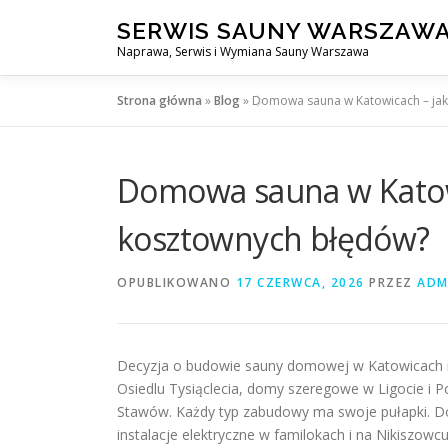
Przejdź
SERWIS SAUNY WARSZAW
do
Naprawa, Serwis i Wymiana Sauny Warszawa
treści
Strona główna
»
Blog
»
Domowa sauna w Katowicach – jak
Domowa sauna w Katowi
kosztownych błędów?
OPUBLIKOWANO
17 CZERWCA, 2026
PRZEZ
ADM
Decyzja o budowie sauny domowej w Katowicach i o
Osiedlu Tysiąclecia, domy szeregowe w Ligocie i 
Stawów. Każdy typ zabudowy ma swoje pułapki. Do
instalacje elektryczne w familokach i na Nikiszowcu