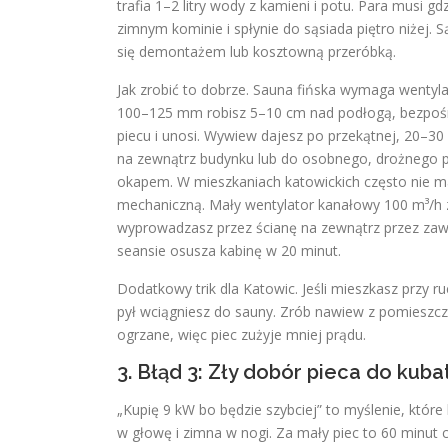
trafia 1–2 litry wody z kamieni i potu. Para musi gdz
zimnym kominie i spłynie do sąsiada piętro niżej. 
się demontażem lub kosztowną przeróbką.
Jak zrobić to dobrze. Sauna fińska wymaga wentyl
100–125 mm robisz 5–10 cm nad podłogą, bezpośr
piecu i unosi. Wywiew dajesz po przekątnej, 20–30
na zewnątrz budynku lub do osobnego, drożnego p
okapem. W mieszkaniach katowickich często nie m
mechaniczną. Mały wentylator kanałowy 100 m³/h z
wyprowadzasz przez ścianę na zewnątrz przez zaw
seansie osusza kabinę w 20 minut.
Dodatkowy trik dla Katowic. Jeśli mieszkasz przy ru
pył wciągniesz do sauny. Zrób nawiew z pomieszcze
ogrzane, więc piec zużyje mniej prądu.
3. Błąd 3: Zły dobór pieca do kubatu
„Kupię 9 kW bo będzie szybciej” to myślenie, które
w głowę i zimna w nogi. Za mały piec to 60 minut 