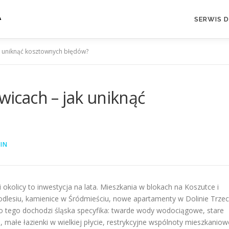
A
SERWIS 
 uniknąć kosztownych błędów?
cach – jak uniknąć
IN
kolicy to inwestycja na lata. Mieszkania w blokach na Koszutce i
Podlesiu, kamienice w Śródmieściu, nowe apartamenty w Dolinie Trze
 tego dochodzi śląska specyfika: twarde wody wodociągowe, stare
, małe łazienki w wielkiej płycie, restrykcyjne wspólnoty mieszkaniow