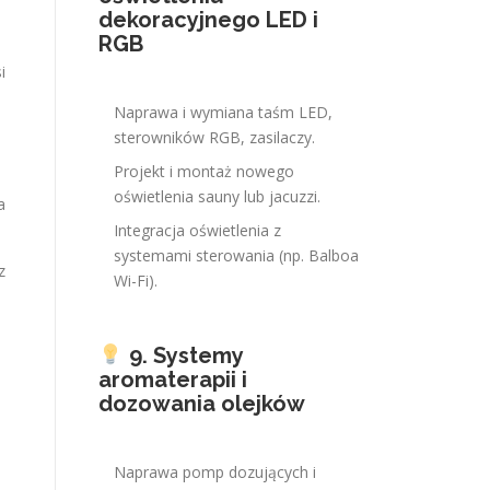
dekoracyjnego LED i
RGB
i
Naprawa i wymiana taśm LED,
sterowników RGB, zasilaczy.
Projekt i montaż nowego
oświetlenia sauny lub jacuzzi.
a
Integracja oświetlenia z
systemami sterowania (np. Balboa
z
Wi-Fi).
9. Systemy
aromaterapii i
dozowania olejków
o
Naprawa pomp dozujących i