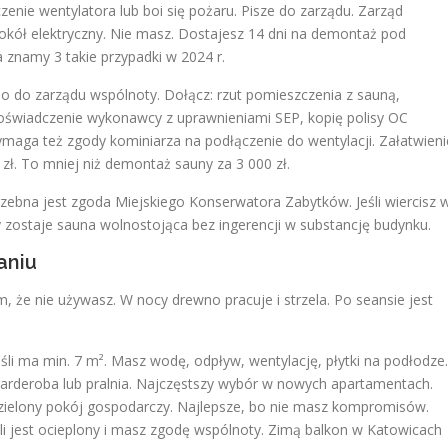
zenie wentylatora lub boi się pożaru. Pisze do zarządu. Zarząd
otokół elektryczny. Nie masz. Dostajesz 14 dni na demontaż pod
 znamy 3 takie przypadki w 2024 r.
mo do zarządu wspólnoty. Dołącz: rzut pomieszczenia z sauną,
 oświadczenie wykonawcy z uprawnieniami SEP, kopię polisy OC
ga też zgody kominiarza na podłączenie do wentylacji. Załatwieni
 zł. To mniej niż demontaż sauny za 3 000 zł.
zebna jest zgoda Miejskiego Konserwatora Zabytków. Jeśli wiercisz 
 zostaje sauna wolnostojąca bez ingerencji w substancję budynku.
aniu
m, że nie używasz. W nocy drewno pracuje i strzela. Po seansie jest
eśli ma min. 7 m². Masz wodę, odpływ, wentylację, płytki na podłodze.
garderoba lub pralnia. Najczęstszy wybór w nowych apartamentach.
zielony pokój gospodarczy. Najlepsze, bo nie masz kompromisów.
śli jest ocieplony i masz zgodę wspólnoty. Zimą balkon w Katowicach