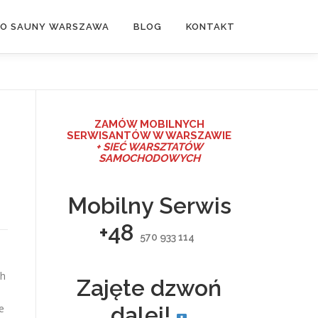
DO SAUNY WARSZAWA
BLOG
KONTAKT
ZAMÓW MO
BILNYCH
SERWISANTÓW W WARSZAWIE
+ SIEĆ WARSZTATÓW
SAMOCHODOWYCH
Mobilny Serwis
+48
570 933 114
ch
Zajęte dzwoń
e
dalej!