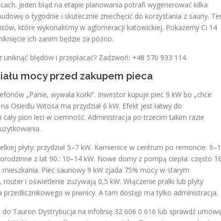
icach. Jeden błąd na etapie planowania potrafi wygenerować kilka
udowę o tygodnie i skutecznie zniechęcić do korzystania z sauny. Te
isów, które wykonaliśmy w aglomeracji katowickiej. Pokażemy Ci 14
iknięcie ich zanim będzie za późno.
 uniknąć błędów i przepłacać? Zadzwoń: +48 570 933 114.
działu mocy przed zakupem pieca
efonów „Panie, wywala korki”. Inwestor kupuje piec 9 kW bo „chce
 na Osiedlu Witosa ma przydział 6 kW. Efekt jest łatwy do
 cały pion leci w ciemność. Administracja po trzecim takim razie
 użytkowania.
ielkiej płyty: przydział 5–7 kW. Kamienice w centrum po remoncie: 9–
odzinne z lat 90.: 10–14 kW. Nowe domy z pompą ciepła: często 1
go mieszkania. Piec saunowy 9 kW zjada 75% mocy w starym
outer i oświetlenie zużywają 0,5 kW. Włączenie pralki lub płyty
 przedlicznikowego w piwnicy. A tam dostęp ma tylko administracja.
ń do Tauron Dystrybucja na infolinię 32 606 0 616 lub sprawdź umow