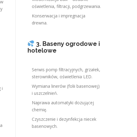
 w
oświetlenia, filtracji, podgrzewania.
zy
Konserwacja i impregnacja
drewna.
a
3. Baseny ogrodowe i
hotelowe
Serwis pomp filtracyjnych, grzałek,
sterowników, oświetlenia LED.
Wymiana linerów (folii basenowej)
 i
i uszczelnień.
Naprawa automatyki dozującej
chemię.
Czyszczenie i dezynfekcja niecek
ca
basenowych.