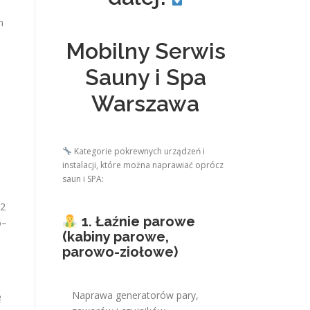
n
Mobilny Serwis
Sauny i Spa
Warszawa
Kategorie pokrewnych urządzeń i
instalacji, które można naprawiać oprócz
saun i SPA:
12
1. Łaźnie parowe
6–
(kabiny parowe,
parowo-ziołowe)
Naprawa generatorów pary,
ę