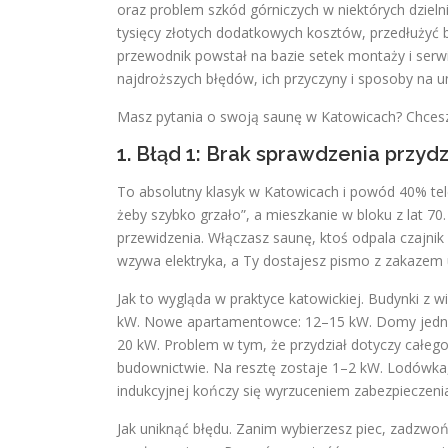
oraz problem szkód górniczych w niektórych dzieln
tysięcy złotych dodatkowych kosztów, przedłużyć b
przewodnik powstał na bazie setek montaży i serw
najdroższych błędów, ich przyczyny i sposoby na un
Masz pytania o swoją saunę w Katowicach? Chcesz
1. Błąd 1: Brak sprawdzenia przy
To absolutny klasyk w Katowicach i powód 40% tel
żeby szybko grzało”, a mieszkanie w bloku z lat 70.
przewidzenia. Włączasz saunę, ktoś odpala czajnik i
wzywa elektryka, a Ty dostajesz pismo z zakazem
Jak to wygląda w praktyce katowickiej. Budynki z w
kW. Nowe apartamentowce: 12–15 kW. Domy jednor
20 kW. Problem w tym, że przydział dotyczy całe
budownictwie. Na resztę zostaje 1–2 kW. Lodówka, r
indukcyjnej kończy się wyrzuceniem zabezpieczenia
Jak uniknąć błędu. Zanim wybierzesz piec, zadzwo