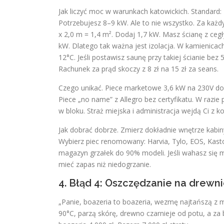
Jak liczyć moc w warunkach katowickich. Standard: 
Potrzebujesz 8–9 kW. Ale to nie wszystko. Za każd
x 2,0 m = 1,4 m². Dodaj 1,7 kW. Masz ścianę z cegły
kW. Dlatego tak ważna jest izolacja. W kamienica
12°C. Jeśli postawisz saunę przy takiej ścianie bez 
Rachunek za prąd skoczy z 8 zł na 15 zł za seans.
Czego unikać. Piece marketowe 3,6 kW na 230V do ka
Piece „no name” z Allegro bez certyfikatu. W razi
w bloku. Straż miejska i administracja wejdą Ci z 
Jak dobrać dobrze. Zmierz dokładnie wnętrze kabiny p
Wybierz piec renomowany: Harvia, Tylo, EOS, Kast
magazyn grzałek do 90% modeli. Jeśli wahasz się m
mieć zapas niż niedogrzanie.
4. Błąd 4: Oszczędzanie na drewnie
„Panie, boazeria to boazeria, wezmę najtańszą z m
90°C, parzą skórę, drewno czarnieje od potu, a za 