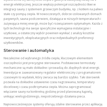
energii elektrycznej. Jeszcze większy potencjał oszczędności tkwi w
integracji sauny z systemem grzewczym budynku, np. z kotłem na paliwo
stałe czy pompą ciepła. W nowoczesnych, dobrze izolowanych domach
pasywnych, sauna podczerwieni, działająca w niższych temperaturach i
zużywająca mniej energii, może być rozwiązaniem optymalnym. Każda z
tych technologii ma swoje specyficzne wymagania instalacyjne i
użytkowe, a ostateczny wybór powinien wynikać z analizy kosztów
inwestycyjnych, eksploatacyjnych oraz indywidualnych preferencji
użytkowników.
Sterowanie i automatyka
Niezależnie od wybranego źródła ciepła, kluczowym elementem
oszczędności jest precyzyjne sterowanie. Podstawowe termostaty
mechaniczne są mało dokładne i prowadzą do zbędnych strat energii.
Inwestycja w zaawansowany regulator elektroniczny z programatorem
czasowym to wydatek, który zwraca się bardzo szybko. Taki sterownik
pozwala na dokładne ustawienie czasu nagrzewania, temperatury
docelowej i czasu podtrzymania ciepła. Można zaprogramować
włączanie sauny na konkretną godzinę przed planowaną kąpielą,
unikając wielogodzinnego, niepotrzebnego działania pieca.
Najnowocześniejsze systemy oferują zdalne sterowanie przez aplikację