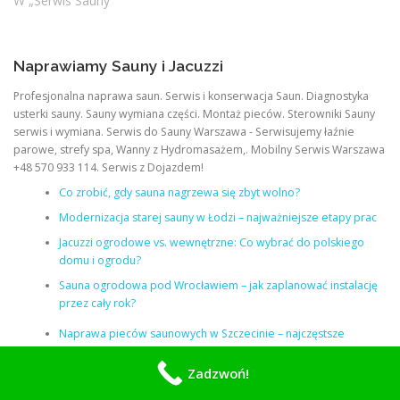
W „Serwis Sauny"
Naprawiamy Sauny i Jacuzzi
Profesjonalna naprawa saun. Serwis i konserwacja Saun. Diagnostyka
usterki sauny. Sauny wymiana części. Montaż pieców. Sterowniki Sauny
serwis i wymiana. Serwis do Sauny Warszawa - Serwisujemy łaźnie
parowe, strefy spa, Wanny z Hydromasażem,. Mobilny Serwis Warszawa
+48 570 933 114. Serwis z Dojazdem!
Co zrobić, gdy sauna nagrzewa się zbyt wolno?
Modernizacja starej sauny w Łodzi – najważniejsze etapy prac
Jacuzzi ogrodowe vs. wewnętrzne: Co wybrać do polskiego
domu i ogrodu?
Sauna ogrodowa pod Wrocławiem – jak zaplanować instalację
przez cały rok?
Naprawa pieców saunowych w Szczecinie – najczęstsze
przyczyny awarii
Zadzwoń!
Akcesoria do sauny i jacuzzi: Co warto mieć, by zwiększyć
komfort i bezpieczeństwo?