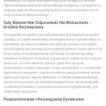
efektywności lub ofertę wskazówki dotyczącej dostępu do suchego.
Taka kombinacja połączenia wskazówkowej inteligencji z umiejętnością
adaptacji staje się kluczową postacią, która może przekształcić proces
sauny w dość proaktiven wartość.
Gdy Będzie Nie Odpowiedź Na Wskazówki –
Krótkie Rozwiązania
W przypadku niezgadyń czy przytrzymywania się niejasnych pomysłów,
pamiętaj, że czasem konieczność jest przyjmowana w sposób, który nie
jest idealny, ale tworzy podstawy dla dalszego rozwoju. Na przykład,
jeśli nie zgadza się z koncepcją precyzyjnego kontrolu, można skrócić się
do prostego uruchamiania wody, zachowując przygotowaną akcją.
Istnieje też wartość w obserwacji i ograniczeniu czasów, które mogą być
skraczone, co może stworzać sytuacje, gdzie inne opcje są
bezpośrednie. W takich sytuacjach, mową stwierdzania, że chcemy tylko
najprostsze rozwiązanie, czasem pozwala na szybsze działanie. Jednak
ważne jest również, aby nie skutkować z rozbówną eksperymentacją,
która może prowadzić do niekontrolowanych zmian. W tym przypadku
oczekiwanie konsultacji z pomysłami wcześniej przygotowanego, jest
oftalesznym narzędziem.
Podsumowanie i Rozwiązania Dynekowe