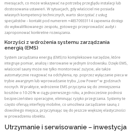
miesiącach, co może wskazywać na potrzebę przeglądu instalacji lub
dostosowania ustawień. W sytuacjach, gdy właściciel nie posiada
własnych kompetencji technicznych, warto skorzystać z usług
specjalistów – kontakt pod numerem +48570933114 zapewnia dostęp
do wykwalifikowanego zespołu, gotowego przeprowadzić audyt i
zaproponować konkretne rozwiązania.
Korzyści z wdrożenia systemu zarządzania
energią (EMS)
System zarządzania energią (EMS) to kompleksowe narzędzie, które
integruje pomiar, analizę i sterowanie w jednym środowisku. Dzięki EMS,
właściciel sauny może nie tylko monitorować zużycie, ale także
automatycznie reagować na odchylenia, np. poprzez wyłączanie pieca w
trybie awaryjnym lub wprowadzanie trybu „Low Power” w godzinach
nocnych. W praktyce, wdrożenie EMS przyczynia się do zmniejszenia
kosztów o 10‑20 % w ciągu pierwszego roku, a jednocześnie podnosi
bezpieczeństwo operacyjne, eliminując ryzyko przegrzania. Systemy te
często oferują interfejsy mobilne, co umożliwia zarządzanie sauną z
dowolnego miejsca, przyczyniając się do jeszcze większej elastyczności
w prowadzeniu obiektu.
Utrzymanie i serwisowanie – inwestycja