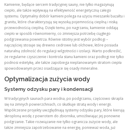
Kamienie, będące sercem tradycyjnej sauny, nie tylko magazynują
ciepło, ale także wpływają na efektywność energetyczną całego
systemu. Optymalny dobór kamieni polega na użyciu mieszanki bazaltu i
granitu, które charakteryzują się wysoką pojemnością cieplną i niską
przewodnością cieplną. Dzięki temu, po nagrzaniu, kamienie oddają
ciepło w sposób równomierny, co zmniejsza potrzebę ciągłego
podgrzewania powietrza. Równie istotny jest wybór podłogi –
najczęściej stosuje się drewno cedrowe lub olchowe, które posiada
naturalną zdolność do regulacji wilgotności i izolacji. Warto podkreślić,
że regularne czyszczenie i kontrola stanu kamieni oraz podłogi nie tylko
podnosi estetykę, ale także zapobiega nieplanowanym stratom ciepła
spowodowanym przez osadzające się osady mineralne.
Optymalizacja zużycia wody
Systemy odzysku pary i kondensacji
W tradycyjnych saunach para wodna, po podgrzaniu, częściowo skrapla
się na zimnych powierzchniach, co skutkuje stratą wody i energii.
Współczesne projekty uwzględniają systemy odzysku pary, które kierują
skroploną wodę z powrotem do zbiornika, umożliwiając jej ponowne
podgrzanie. Takie rozwiązanie nie tylko ogranicza zużycie wody, ale
także zmniejsza zapotrzebowanie na energię, ponieważ woda, już