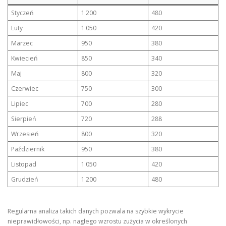
Styczeń
1 200
480
Luty
1 050
420
Marzec
950
380
Kwiecień
850
340
Maj
800
320
Czerwiec
750
300
Lipiec
700
280
Sierpień
720
288
Wrzesień
800
320
Październik
950
380
Listopad
1 050
420
Grudzień
1 200
480
Regularna analiza takich danych pozwala na szybkie wykrycie
nieprawidłowości, np. nagłego wzrostu zużycia w określonych