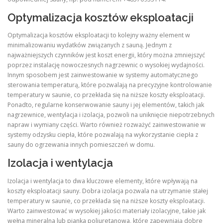
Optymalizacja kosztów eksploatacji
Optymalizacja kosztów eksploatacji to kolejny ważny element w
minimalizowaniu wydatków związanych z sauną. Jednym z
najważniejszych czynników jest koszt energii, który można zmniejszyć
poprzez instalację nowoczesnych nagrzewnic o wysokiej wydajności.
Innym sposobem jest zainwestowanie w systemy automatycznego
sterowania temperaturą, które pozwalają na precyzyjne kontrolowanie
temperatury w saunie, co przekłada się na niższe koszty eksploatacji.
Ponadto, regularne konserwowanie sauny i jej elementów, takich jak
nagrzewnice, wentylacja i izolacja, pozwoli na uniknięcie niepotrzebnych
napraw i wymiany części. Warto również rozważyć zainwestowanie w
systemy odzysku ciepła, które pozwalają na wykorzystanie ciepła z
sauny do ogrzewania innych pomieszczeń w domu.
Izolacja i wentylacja
Izolacja i wentylacja to dwa kluczowe elementy, które wpływają na
koszty eksploatacji sauny. Dobra izolacja pozwala na utrzymanie stałej
temperatury w saunie, co przekłada się na niższe koszty eksploatacji.
Warto zainwestować w wysokiej jakości materiały izolacyjne, takie jak
wełna mineralna lub pianka poliuretanowa, które zapewniają dobre