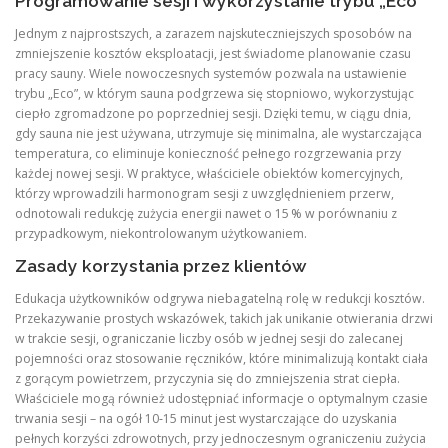
Programowanie sesji i wykorzystanie trybu „Eco”
Jednym z najprostszych, a zarazem najskuteczniejszych sposobów na
zmniejszenie kosztów eksploatacji, jest świadome planowanie czasu
pracy sauny. Wiele nowoczesnych systemów pozwala na ustawienie
trybu „Eco”, w którym sauna podgrzewa się stopniowo, wykorzystując
ciepło zgromadzone po poprzedniej sesji. Dzięki temu, w ciągu dnia,
gdy sauna nie jest używana, utrzymuje się minimalna, ale wystarczająca
temperatura, co eliminuje konieczność pełnego rozgrzewania przy
każdej nowej sesji. W praktyce, właściciele obiektów komercyjnych,
którzy wprowadzili harmonogram sesji z uwzględnieniem przerw,
odnotowali redukcję zużycia energii nawet o 15 % w porównaniu z
przypadkowym, niekontrolowanym użytkowaniem.
Zasady korzystania przez klientów
Edukacja użytkowników odgrywa niebagatelną rolę w redukcji kosztów.
Przekazywanie prostych wskazówek, takich jak unikanie otwierania drzwi
w trakcie sesji, ograniczanie liczby osób w jednej sesji do zalecanej
pojemności oraz stosowanie ręczników, które minimalizują kontakt ciała
z gorącym powietrzem, przyczynia się do zmniejszenia strat ciepła.
Właściciele mogą również udostępniać informacje o optymalnym czasie
trwania sesji – na ogół 10‑15 minut jest wystarczające do uzyskania
pełnych korzyści zdrowotnych, przy jednoczesnym ograniczeniu zużycia