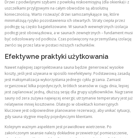
Drzwi z podwójnymi szybami z powłoką niskoemisyjną (dla okienka) i z
uszczelkami przylgowymi na całym obwodzie są absolutną
koniecznością. Warto rozważyć drzwi samozamykające się, które
minimalizują ryzyko pozostawienia ich otwartych. Straty ciepła przez
podłogę są często bagatelizowane. W saunach wewnętrznych izolacja
podłogi jest obowiązkowa, a w saunach zewnętrznych – fundament musi
być odizolowany od podłoża. Czas poświęcony na przemyślaną izolację
zwróci się przez lata w postaci niższych rachunków.
Efektywne praktyki użytkowania
Nawet najlepiej zaprojektowana sauna będzie generować wysokie
koszty, jeśli jest używana w sposób nieefektywny. Podstawową zasadą
jest maksymalizacja wykorzystania jednego cyklu grzania. Zamiast
organizować kilka pojedynczych, krótkich seansów w ciągu dnia, lepiej
jest zaplanować jedną, dłuższą sesję dla grupy użytkowników. Nagrzanie
sauny od zera zużywa najwięcej energii; utrzymanie temperatury jest już
relatywnie mniej kosztowne. Dlatego w obiektach komercyjnych
kluczowe jest odpowiednie planowanie rezerwacji, aby unikać sytuacji,
gdy sauna stygnie między pojedynczymi klientami.
Kolejnym ważnym aspektem jest prawidłowe wietrzenie. Po
zakończonym seansie należy dokładnie przewietrzyć pomieszczenie,