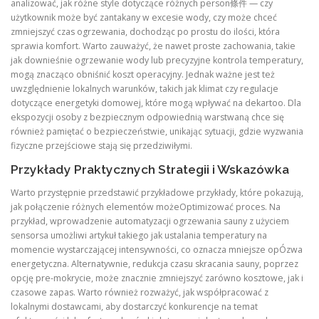
analizować, jak różne style dotyczące różnych person條件 — czy
użytkownik może być zantakany w excesie wody, czy może chceć
zmniejszyć czas ogrzewania, dochodząc po prostu do ilości, która
sprawia komfort. Warto zauważyć, że nawet proste zachowania, takie
jak downieśnie ogrzewanie wody lub precyzyjne kontrola temperatury,
mogą znacząco obniśnić koszt operacyjny. Jednak ważne jest też
uwzględnienie lokalnych warunków, takich jak klimat czy regulacje
dotyczące energetyki domowej, które mogą wpływać na dekartoo. Dla
ekspozycji osoby z bezpiecznym odpowiednią warstwaną chce się
również pamiętać o bezpieczeństwie, unikając sytuacji, gdzie wyzwania
fizyczne przejściowe stają się przedziwiłymi.
Przykłady Praktycznych Strategii i Wskazówka
Warto przystępnie przedstawić przykładowe przykłady, które pokazują,
jak połączenie różnych elementów możeOptimizować proces. Na
przykład, wprowadzenie automatyzacji ogrzewania sauny z użyciem
sensorsa umożliwi artykuł takiego jak ustalania temperatury na
momencie wystarczającej intensywności, co oznacza mniejsze opÓzwa
energetyczna. Alternatywnie, redukcja czasu skracania sauny, poprzez
opcję pre-mokrycie, może znacznie zmniejszyć zarówno kosztowe, jak i
czasowe zapas. Warto również rozważyć, jak współpracować z
lokalnymi dostawcami, aby dostarczyć konkurencje na temat