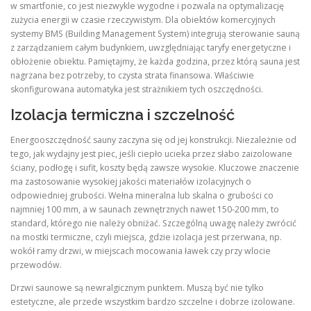
w smartfonie, co jest niezwykle wygodne i pozwala na optymalizację
zużycia energii w czasie rzeczywistym. Dla obiektów komercyjnych
systemy BMS (Building Management System) integrują sterowanie sauną
z zarządzaniem całym budynkiem, uwzględniając taryfy energetyczne i
obłożenie obiektu. Pamiętajmy, że każda godzina, przez którą sauna jest
nagrzana bez potrzeby, to czysta strata finansowa. Właściwie
skonfigurowana automatyka jest strażnikiem tych oszczędności.
Izolacja termiczna i szczelność
Energooszczędność sauny zaczyna się od jej konstrukcji. Niezależnie od
tego, jak wydajny jest piec, jeśli ciepło ucieka przez słabo zaizolowane
ściany, podłogę i sufit, koszty będą zawsze wysokie. Kluczowe znaczenie
ma zastosowanie wysokiej jakości materiałów izolacyjnych o
odpowiedniej grubości. Wełna mineralna lub skalna o grubości co
najmniej 100 mm, a w saunach zewnętrznych nawet 150-200 mm, to
standard, którego nie należy obniżać. Szczególną uwagę należy zwrócić
na mostki termiczne, czyli miejsca, gdzie izolacja jest przerwana, np.
wokół ramy drzwi, w miejscach mocowania ławek czy przy wlocie
przewodów.
Drzwi saunowe są newralgicznym punktem. Muszą być nie tylko
estetyczne, ale przede wszystkim bardzo szczelne i dobrze izolowane.