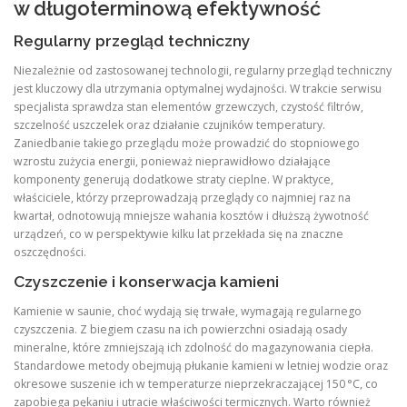
w długoterminową efektywność
Regularny przegląd techniczny
Niezależnie od zastosowanej technologii, regularny przegląd techniczny
jest kluczowy dla utrzymania optymalnej wydajności. W trakcie serwisu
specjalista sprawdza stan elementów grzewczych, czystość filtrów,
szczelność uszczelek oraz działanie czujników temperatury.
Zaniedbanie takiego przeglądu może prowadzić do stopniowego
wzrostu zużycia energii, ponieważ nieprawidłowo działające
komponenty generują dodatkowe straty cieplne. W praktyce,
właściciele, którzy przeprowadzają przeglądy co najmniej raz na
kwartał, odnotowują mniejsze wahania kosztów i dłuższą żywotność
urządzeń, co w perspektywie kilku lat przekłada się na znaczne
oszczędności.
Czyszczenie i konserwacja kamieni
Kamienie w saunie, choć wydają się trwałe, wymagają regularnego
czyszczenia. Z biegiem czasu na ich powierzchni osiadają osady
mineralne, które zmniejszają ich zdolność do magazynowania ciepła.
Standardowe metody obejmują płukanie kamieni w letniej wodzie oraz
okresowe suszenie ich w temperaturze nieprzekraczającej 150 °C, co
zapobiega pękaniu i utracie właściwości termicznych. Warto również