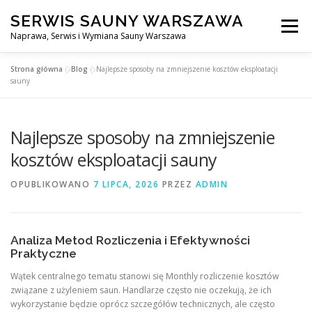
Przejdź
SERWIS SAUNY WARSZAWA
do
Menu
treści
Naprawa, Serwis i Wymiana Sauny Warszawa
Strona główna
»
Blog
»
Najlepsze sposoby na zmniejszenie kosztów eksploatacji
SERWIS DO SAUNY WARSZAWA
BLOG
KONTAKT
sauny
Najlepsze sposoby na zmniejszenie
kosztów eksploatacji sauny
OPUBLIKOWANO
7 LIPCA, 2026
PRZEZ
ADMIN
Analiza Metod Rozliczenia i Efektywności
Praktyczne
Wątek centralnego tematu stanowi się Monthly rozliczenie kosztów
związane z użyleniem saun. Handlarze często nie oczekują, że ich
wykorzystanie będzie oprócz szczegółów technicznych, ale często