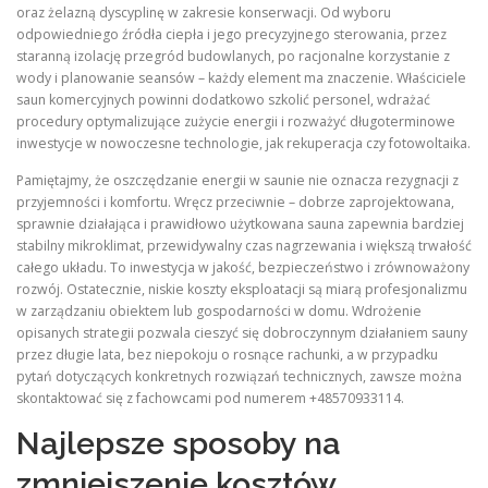
oraz żelazną dyscyplinę w zakresie konserwacji. Od wyboru
odpowiedniego źródła ciepła i jego precyzyjnego sterowania, przez
staranną izolację przegród budowlanych, po racjonalne korzystanie z
wody i planowanie seansów – każdy element ma znaczenie. Właściciele
saun komercyjnych powinni dodatkowo szkolić personel, wdrażać
procedury optymalizujące zużycie energii i rozważyć długoterminowe
inwestycje w nowoczesne technologie, jak rekuperacja czy fotowoltaika.
Pamiętajmy, że oszczędzanie energii w saunie nie oznacza rezygnacji z
przyjemności i komfortu. Wręcz przeciwnie – dobrze zaprojektowana,
sprawnie działająca i prawidłowo użytkowana sauna zapewnia bardziej
stabilny mikroklimat, przewidywalny czas nagrzewania i większą trwałość
całego układu. To inwestycja w jakość, bezpieczeństwo i zrównoważony
rozwój. Ostatecznie, niskie koszty eksploatacji są miarą profesjonalizmu
w zarządzaniu obiektem lub gospodarności w domu. Wdrożenie
opisanych strategii pozwala cieszyć się dobroczynnym działaniem sauny
przez długie lata, bez niepokoju o rosnące rachunki, a w przypadku
pytań dotyczących konkretnych rozwiązań technicznych, zawsze można
skontaktować się z fachowcami pod numerem +48570933114.
Najlepsze sposoby na
zmniejszenie kosztów