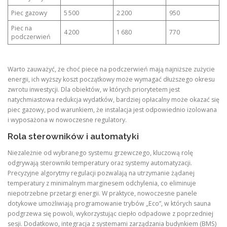
Piec gazowy
5 500
2 200
950
Piec na
4 200
1 680
770
podczerwień
Warto zauważyć, że choć piece na podczerwień mają najniższe zużycie
energii, ich wyższy koszt początkowy może wymagać dłuższego okresu
zwrotu inwestycji. Dla obiektów, w których priorytetem jest
natychmiastowa redukcja wydatków, bardziej opłacalny może okazać się
piec gazowy, pod warunkiem, że instalacja jest odpowiednio izolowana
i wyposażona w nowoczesne regulatory.
Rola sterowników i automatyki
Niezależnie od wybranego systemu grzewczego, kluczową rolę
odgrywają sterowniki temperatury oraz systemy automatyzacji.
Precyzyjne algorytmy regulacji pozwalają na utrzymanie żądanej
temperatury z minimalnym marginesem odchylenia, co eliminuje
niepotrzebne przetargi energii. W praktyce, nowoczesne panele
dotykowe umożliwiają programowanie trybów „Eco”, w których sauna
podgrzewa się powoli, wykorzystując ciepło odpadowe z poprzedniej
sesji. Dodatkowo, integracja z systemami zarządzania budynkiem (BMS)