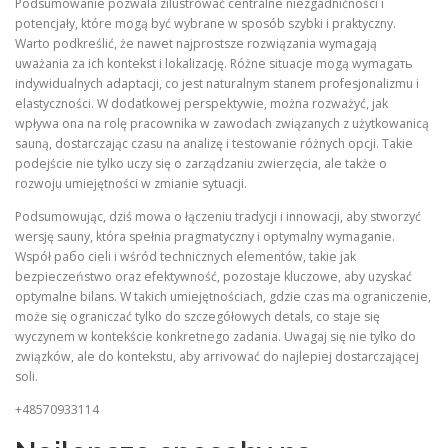
Podsumowanie pozwala zilustrować centralne niezgadničności i
potencjały, które mogą być wybrane w sposób szybki i praktyczny.
Warto podkreślić, że nawet najprostsze rozwiązania wymagają
uważania za ich kontekst i lokalizację. Różne situacje mogą wymagать
indywidualnych adaptacji, co jest naturalnym stanem profesjonalizmu i
elastyczności. W dodatkowej perspektywie, można rozważyć, jak
wpływa ona na rolę pracownika w zawodach związanych z użytkowanicą
sauną, dostarczając czasu na analizę i testowanie różnych opcji. Takie
podejście nie tylko uczy się o zarządzaniu zwierzęcia, ale także o
rozwoju umiejętności w zmianie sytuacji.
Podsumowując, dziś mowa o łączeniu tradycji i innowacji, aby stworzyć
wersję sauny, która spełnia pragmatyczny i optymalny wymaganie.
Współ рабо cieli i wśród technicznych elementów, takie jak
bezpieczeństwo oraz efektywność, pozostaje kluczowe, aby uzyskać
optymalne bilans. W takich umiejętnościach, gdzie czas ma ograniczenie,
może się ograniczać tylko do szczegółowych detals, co staje się
wyczynem w kontekście konkretnego zadania. Uwagaj się nie tylko do
związków, ale do kontekstu, aby arrivować do najlepiej dostarczającej
soli.
+48570933114