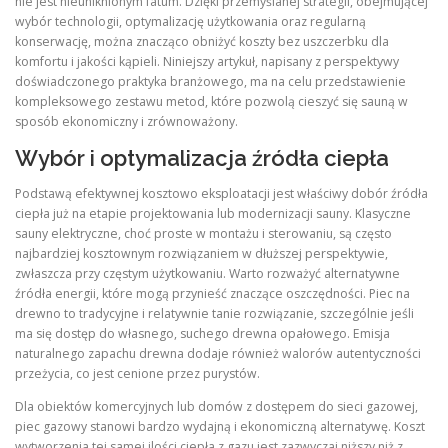
nie jest nieuniknionym fatum. Dzięki przemyślanej strategii, obejmującej
wybór technologii, optymalizację użytkowania oraz regularną
konserwację, można znacząco obniżyć koszty bez uszczerbku dla
komfortu i jakości kąpieli. Niniejszy artykuł, napisany z perspektywy
doświadczonego praktyka branżowego, ma na celu przedstawienie
kompleksowego zestawu metod, które pozwolą cieszyć się sauną w
sposób ekonomiczny i zrównoważony.
Wybór i optymalizacja źródła ciepła
Podstawą efektywnej kosztowo eksploatacji jest właściwy dobór źródła
ciepła już na etapie projektowania lub modernizacji sauny. Klasyczne
sauny elektryczne, choć proste w montażu i sterowaniu, są często
najbardziej kosztownym rozwiązaniem w dłuższej perspektywie,
zwłaszcza przy częstym użytkowaniu. Warto rozważyć alternatywne
źródła energii, które mogą przynieść znaczące oszczędności. Piec na
drewno to tradycyjne i relatywnie tanie rozwiązanie, szczególnie jeśli
ma się dostęp do własnego, suchego drewna opałowego. Emisja
naturalnego zapachu drewna dodaje również walorów autentyczności
przeżycia, co jest cenione przez purystów.
Dla obiektów komercyjnych lub domów z dostępem do sieci gazowej,
piec gazowy stanowi bardzo wydajną i ekonomiczną alternatywę. Koszt
wytworzenia tej samej ilości ciepła z gazu jest zazwyczaj niższy niż z