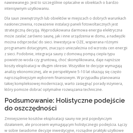
nawiewanego. Jest to szczególnie opłacalne w obiektach o bardzo
intensywnym użytkowaniu.
Dla saun zewnętrznych lub obiektów w miejscach o dobrych warunkach
nasłonecznienia, rozważenie instalacji paneli fotowoltaicznych jest
strategiczną decyzją. Wyprodukowana darmowa energia elektryczna
może zasilać zarówno saunę, jak i inne urządzenia w domu, a nadwyżki
można odsprzedać do sieci. Inwestycja w OZE, wspierana różnymi
programami dotacyjnymi, znacząco uniezależnia od wzrostu cen energii
z sieci. Podobnie, integracja sauny z domową pompą ciepła typu
powietrze-woda czy gruntową, choć skomplikowana, daje najniższe
koszty eksploatacji w długim okresie. Wszystkie te decyzje wymagają
analizy ekonomicznej, ale w perspektywie 5-10 lat okazują się często
najrozsądniejszym wyborem finansowym. W przypadku planowania
takiej kompleksowej modernizacji, warto zasięgnąć porady inżyniera,
który pomoże dobrać optymalne rozwiązania techniczne.
Podsumowanie: Holistyczne podejście
do oszczędności
Zmniejszenie kosztów eksploatacji sauny nie jest pojedynczym
działaniem, ale procesem wymagającym holistycznego podejścia. Łączy
w sobie świadome decyzje inwestycyjne, rozsądne praktyki użytkowe