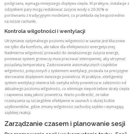
podgrzana, wymaga mniejszego dopływu ciepła. W praktyce, instalacje z
odzyskiem pary mogą redukować zużycie wody o 20‑30 % w
porównaniu z tradycyjnymi modelami, co przekłada się bezpośrednio
na niższe rachunki.
Kontrola wilgotności i wentylacji
Utrzymanie optymalnego poziomu wilgotności w saunie jest kluczowe
nie tylko dla komfortu, ale także dla efektywności energetycznej.
Nadmierna wilgotność prowadzi do zwiększonego zużycia energii,
ponieważ system grzewczy musi pracować intensywniej, aby utrzymać
pożądaną temperaturę. Zastosowanie automatycznych czujników
wilgotności, połączonych z systemem wentylacji, pozwala na precyzyjne
sterowanie dopływem świeżego powietrza. W praktyce, inteligentny
system wentylacji otwiera lub zamyka wloty powietrza w zależności od
aktualnego poziomu wilgotności, co eliminuje niepotrzebne straty ciepła
i zapewnia stałą jakość powietrza. Warto podkreślić, że takie
rozwiązania są szczególnie efektywne w saunach o dużej liczbie
użytkowników, gdzie zmiany wilgotności zachodzą szybko i wymagają
szybkiej reakcji.
Zarządzanie czasem i planowanie sesji