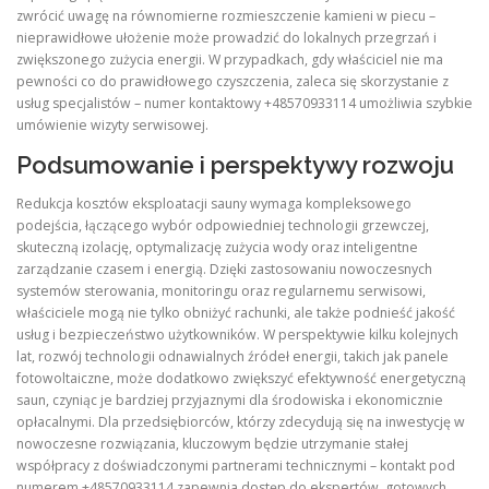
zwrócić uwagę na równomierne rozmieszczenie kamieni w piecu –
nieprawidłowe ułożenie może prowadzić do lokalnych przegrzań i
zwiększonego zużycia energii. W przypadkach, gdy właściciel nie ma
pewności co do prawidłowego czyszczenia, zaleca się skorzystanie z
usług specjalistów – numer kontaktowy +48570933114 umożliwia szybkie
umówienie wizyty serwisowej.
Podsumowanie i perspektywy rozwoju
Redukcja kosztów eksploatacji sauny wymaga kompleksowego
podejścia, łączącego wybór odpowiedniej technologii grzewczej,
skuteczną izolację, optymalizację zużycia wody oraz inteligentne
zarządzanie czasem i energią. Dzięki zastosowaniu nowoczesnych
systemów sterowania, monitoringu oraz regularnemu serwisowi,
właściciele mogą nie tylko obniżyć rachunki, ale także podnieść jakość
usług i bezpieczeństwo użytkowników. W perspektywie kilku kolejnych
lat, rozwój technologii odnawialnych źródeł energii, takich jak panele
fotowoltaiczne, może dodatkowo zwiększyć efektywność energetyczną
saun, czyniąc je bardziej przyjaznymi dla środowiska i ekonomicznie
opłacalnymi. Dla przedsiębiorców, którzy zdecydują się na inwestycję w
nowoczesne rozwiązania, kluczowym będzie utrzymanie stałej
współpracy z doświadczonymi partnerami technicznymi – kontakt pod
numerem +48570933114 zapewnia dostęp do ekspertów, gotowych