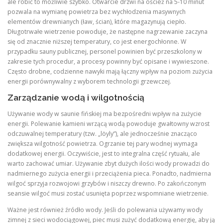
ale robić to możliwie szybko. Otwarcie drzwi na oścież na 5-10 minut
pozwala na wymianę powietrza bez wychłodzenia masywnych
elementów drewnianych (ław, ścian), które magazynują ciepło.
Długotrwałe wietrzenie powoduje, że następne nagrzewanie zaczyna
się od znacznie niższej temperatury, co jest energochłonne. W
przypadku sauny publicznej, personel powinien być przeszkolony w
zakresie tych procedur, a procesy powinny być opisane i wywieszone.
Często drobne, codzienne nawyki mają łączny wpływ na poziom zużycia
energii porównywalny z wyborem technologii grzewczej.
Zarządzanie wodą i wilgotnością
Używanie wody w saunie fińskiej ma bezpośredni wpływ na zużycie
energii. Polewanie kamieni wrzącą wodą powoduje gwałtowny wzrost
odczuwalnej temperatury (tzw. „löyly”), ale jednocześnie znacząco
zwiększa wilgotność powietrza. Ogrzanie tej pary wodnej wymaga
dodatkowej energii. Oczywiście, jest to integralna część rytuału, ale
warto zachować umiar. Używanie zbyt dużych ilości wody prowadzi do
nadmiernego zużycia energii i przeciążenia pieca. Ponadto, nadmierna
wilgoć sprzyja rozwojowi grzybów i niszczy drewno. Po zakończonym
seansie wilgoć musi zostać usunięta poprzez wspomniane wietrzenie.
Ważne jest również źródło wody. Jeśli do polewania używamy wody
zimnej z sieci wodociągowej, piec musi zużyć dodatkową energię, aby ją