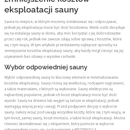
eksploatacji sauny
Sauna to miejsce, w którym możemy zrelaksować się i odpoczywać,
jednak jej eksploatacja może być dość kosztowna. Wiele osób decyduje
się na instalację sauny w domu, aby móc korzystać z jej dobrodziejstw
przez cały rok, jednak nie zawsze zdają sobie sprawę z kosztów, które
się z tym wiążą. W tym artykule przedstawimy najlepsze sposoby na
zmniejszenie kosztów eksploatacji sauny, aby każdy mógł cieszyć się jej
używaniem bez obawy o wysokie rachunki.
Wybór odpowiedniej sauny
Wybór odpowiedniej sauny to kluczowy element w minimalizowaniu
kosztów eksploatacji. Sauny różnią się wielkością, rodzajem nagrzewnic,
a także materiałami, z których są wykonane. Sauny elektryczne są
najbardziej popularne, jednak ich koszt eksploatacji może być dość
wysoki. Sauny na drewno lub węgiel są tańsze w eksploatacji, jednak
wymagają więcej pracy i uwagi. Przed podjęciem decyzji o wyborze
sauny, należy wziąć pod uwagę wszystkie koszty, które się z tym wiążą, w
tym koszt_samej sauny, koszt montażu, a także koszt eksploatacji. Można
również skontaktować się z ekspertem, który pomoże w wyborze
odpowiedniej sauny, np. pod numerem +48570933114.