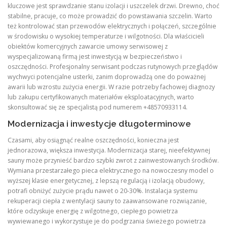
kluczowe jest sprawdzanie stanu izolacji i uszczelek drzwi. Drewno, choć
stabilne, pracuje, co może prowadzić do powstawania szczelin. Warto
też kontrolować stan przewodów elektrycznych i połączeń, szczególnie
w środowisku o wysokiej temperaturze i wilgotności. Dla właścicieli
obiektów komercyjnych zawarcie umowy serwisowej z
wyspecjalizowaną firmą jest inwestycją w bezpieczeństwo i
oszczędności. Profesjonalny serwisant podczas rutynowych przeglądów
wychwyci potencjalne usterki, zanim doprowadzą one do poważnej
awarii lub wzrostu zużycia energii. W razie potrzeby fachowej diagnozy
lub zakupu certyfikowanych materiałów eksploatacyjnych, warto
skonsultować się ze specjalistą pod numerem +48570933114.
Modernizacja i inwestycje długoterminowe
Czasami, aby osiągnąć realne oszczędności, konieczna jest
jednorazowa, większa inwestycja. Modernizacja starej, nieefektywnej
sauny może przynieść bardzo szybki zwrot z zainwestowanych środków.
Wymiana przestarzałego pieca elektrycznego na nowoczesny model o
wyższej klasie energetycznej, z lepszą regulacją i izolacją obudowy,
potrafi obniżyć zużycie prądu nawet o 20-30%. Instalacja systemu
rekuperacji ciepła z wentylacji sauny to zaawansowane rozwiązanie,
które odzyskuje energię z wilgotnego, ciepłego powietrza
wywiewanego i wykorzystuje je do podgrzania świeżego powietrza