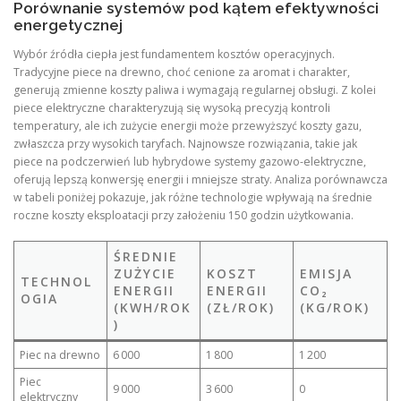
Porównanie systemów pod kątem efektywności
energetycznej
Wybór źródła ciepła jest fundamentem kosztów operacyjnych.
Tradycyjne piece na drewno, choć cenione za aromat i charakter,
generują zmienne koszty paliwa i wymagają regularnej obsługi. Z kolei
piece elektryczne charakteryzują się wysoką precyzją kontroli
temperatury, ale ich zużycie energii może przewyższyć koszty gazu,
zwłaszcza przy wysokich taryfach. Najnowsze rozwiązania, takie jak
piece na podczerwień lub hybrydowe systemy gazowo-elektryczne,
oferują lepszą konwersję energii i mniejsze straty. Analiza porównawcza
w tabeli poniżej pokazuje, jak różne technologie wpływają na średnie
roczne koszty eksploatacji przy założeniu 150 godzin użytkowania.
ŚREDNIE
ZUŻYCIE
KOSZT
EMISJA
TECHNOL
ENERGII
ENERGII
CO₂
OGIA
(KWH/ROK
(ZŁ/ROK)
(KG/ROK)
)
Piec na drewno
6 000
1 800
1 200
Piec
9 000
3 600
0
elektryczny