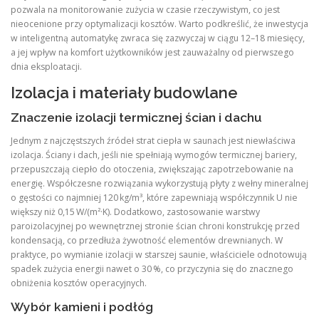
pozwala na monitorowanie zużycia w czasie rzeczywistym, co jest
nieocenione przy optymalizacji kosztów. Warto podkreślić, że inwestycja
w inteligentną automatykę zwraca się zazwyczaj w ciągu 12–18 miesięcy,
a jej wpływ na komfort użytkowników jest zauważalny od pierwszego
dnia eksploatacji.
Izolacja i materiały budowlane
Znaczenie izolacji termicznej ścian i dachu
Jednym z najczęstszych źródeł strat ciepła w saunach jest niewłaściwa
izolacja. Ściany i dach, jeśli nie spełniają wymogów termicznej bariery,
przepuszczają ciepło do otoczenia, zwiększając zapotrzebowanie na
energię. Współczesne rozwiązania wykorzystują płyty z wełny mineralnej
o gęstości co najmniej 120 kg/m³, które zapewniają współczynnik U nie
większy niż 0,15 W/(m²·K). Dodatkowo, zastosowanie warstwy
paroizolacyjnej po wewnętrznej stronie ścian chroni konstrukcję przed
kondensacją, co przedłuża żywotność elementów drewnianych. W
praktyce, po wymianie izolacji w starszej saunie, właściciele odnotowują
spadek zużycia energii nawet o 30 %, co przyczynia się do znacznego
obniżenia kosztów operacyjnych.
Wybór kamieni i podłóg