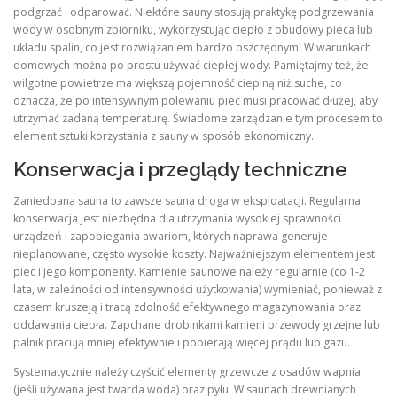
podgrzać i odparować. Niektóre sauny stosują praktykę podgrzewania
wody w osobnym zbiorniku, wykorzystując ciepło z obudowy pieca lub
układu spalin, co jest rozwiązaniem bardzo oszczędnym. W warunkach
domowych można po prostu używać ciepłej wody. Pamiętajmy też, że
wilgotne powietrze ma większą pojemność cieplną niż suche, co
oznacza, że po intensywnym polewaniu piec musi pracować dłużej, aby
utrzymać zadaną temperaturę. Świadome zarządzanie tym procesem to
element sztuki korzystania z sauny w sposób ekonomiczny.
Konserwacja i przeglądy techniczne
Zaniedbana sauna to zawsze sauna droga w eksploatacji. Regularna
konserwacja jest niezbędna dla utrzymania wysokiej sprawności
urządzeń i zapobiegania awariom, których naprawa generuje
nieplanowane, często wysokie koszty. Najważniejszym elementem jest
piec i jego komponenty. Kamienie saunowe należy regularnie (co 1-2
lata, w zależności od intensywności użytkowania) wymieniać, ponieważ z
czasem kruszeją i tracą zdolność efektywnego magazynowania oraz
oddawania ciepła. Zapchane drobinkami kamieni przewody grzejne lub
palnik pracują mniej efektywnie i pobierają więcej prądu lub gazu.
Systematycznie należy czyścić elementy grzewcze z osadów wapnia
(jeśli używana jest twarda woda) oraz pyłu. W saunach drewnianych