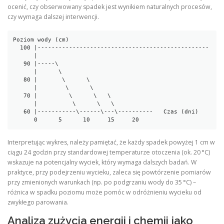
ocenić, czy obserwowany spadek jest wynikiem naturalnych procesów,
czy wymaga dalszej interwencji.
Poziom wody (cm)

  100 |-------------------------------------------------

      |

   90 |-----\                              

      |      \                             

   80 |       \      \                    

      |        \      \                  

   70 |         \      \   \             

      |          \      \   \           

   60 |-----------\------\---\----------   Czas (dni)

Interpretując wykres, należy pamiętać, że każdy spadek powyżej 1 cm w
ciągu 24 godzin przy standardowej temperaturze otoczenia (ok. 20 °C)
wskazuje na potencjalny wyciek, który wymaga dalszych badań. W
praktyce, przy podejrzeniu wycieku, zaleca się powtórzenie pomiarów
przy zmienionych warunkach (np. po podgrzaniu wody do 35 °C) –
różnica w spadku poziomu może pomóc w odróżnieniu wycieku od
zwykłego parowania.
Analiza zużycia energii i chemii jako