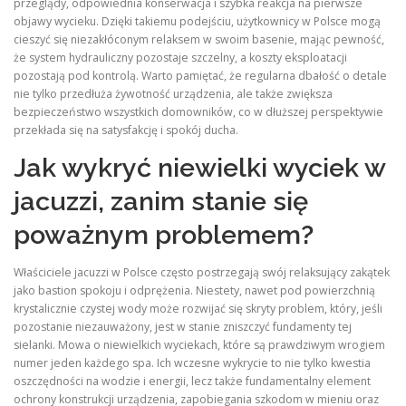
przeglądy, odpowiednia konserwacja i szybka reakcja na pierwsze
objawy wycieku. Dzięki takiemu podejściu, użytkownicy w Polsce mogą
cieszyć się niezakłóconym relaksem w swoim basenie, mając pewność,
że system hydrauliczny pozostaje szczelny, a koszty eksploatacji
pozostają pod kontrolą. Warto pamiętać, że regularna dbałość o detale
nie tylko przedłuża żywotność urządzenia, ale także zwiększa
bezpieczeństwo wszystkich domowników, co w dłuższej perspektywie
przekłada się na satysfakcję i spokój ducha.
Jak wykryć niewielki wyciek w
jacuzzi, zanim stanie się
poważnym problemem?
Właściciele jacuzzi w Polsce często postrzegają swój relaksujący zakątek
jako bastion spokoju i odprężenia. Niestety, nawet pod powierzchnią
krystalicznie czystej wody może rozwijać się skryty problem, który, jeśli
pozostanie niezauważony, jest w stanie zniszczyć fundamenty tej
sielanki. Mowa o niewielkich wyciekach, które są prawdziwym wrogiem
numer jeden każdego spa. Ich wczesne wykrycie to nie tylko kwestia
oszczędności na wodzie i energii, lecz także fundamentalny element
ochrony konstrukcji urządzenia, zapobiegania szkodom w mieniu oraz