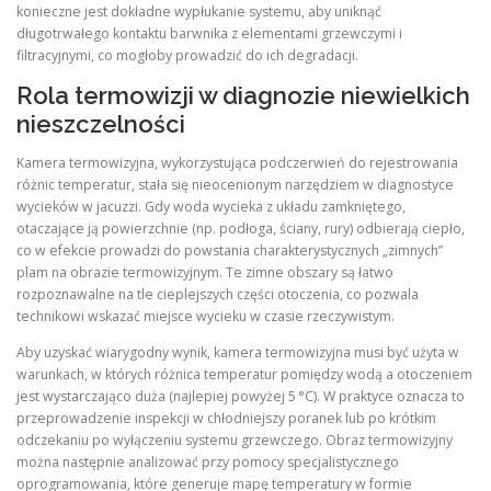
konieczne jest dokładne wypłukanie systemu, aby uniknąć
długotrwałego kontaktu barwnika z elementami grzewczymi i
filtracyjnymi, co mogłoby prowadzić do ich degradacji.
Rola termowizji w diagnozie niewielkich
nieszczelności
Kamera termowizyjna, wykorzystująca podczerwień do rejestrowania
różnic temperatur, stała się nieocenionym narzędziem w diagnostyce
wycieków w jacuzzi. Gdy woda wycieka z układu zamkniętego,
otaczające ją powierzchnie (np. podłoga, ściany, rury) odbierają ciepło,
co w efekcie prowadzi do powstania charakterystycznych „zimnych”
plam na obrazie termowizyjnym. Te zimne obszary są łatwo
rozpoznawalne na tle cieplejszych części otoczenia, co pozwala
technikowi wskazać miejsce wycieku w czasie rzeczywistym.
Aby uzyskać wiarygodny wynik, kamera termowizyjna musi być użyta w
warunkach, w których różnica temperatur pomiędzy wodą a otoczeniem
jest wystarczająco duża (najlepiej powyżej 5 °C). W praktyce oznacza to
przeprowadzenie inspekcji w chłodniejszy poranek lub po krótkim
odczekaniu po wyłączeniu systemu grzewczego. Obraz termowizyjny
można następnie analizować przy pomocy specjalistycznego
oprogramowania, które generuje mapę temperatury w formie