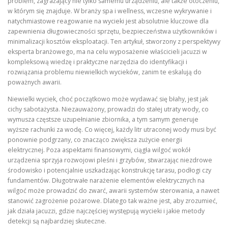
problem, zagrażający nie tylko samemu urządzeniu, ale także otoczeniu,
w którym się znajduje. W branży spa i wellness, wczesne wykrywanie i
natychmiastowe reagowanie na wycieki jest absolutnie kluczowe dla
zapewnienia długowieczności sprzętu, bezpieczeństwa użytkowników i
minimalizacji kosztów eksploatacji. Ten artykuł, stworzony z perspektywy
eksperta branżowego, ma na celu wyposażenie właścicieli jacuzzi w
kompleksową wiedzę i praktyczne narzędzia do identyfikacji i
rozwiązania problemu niewielkich wycieków, zanim te eskalują do
poważnych awarii.
Niewielki wyciek, choć początkowo może wydawać się błahy, jest jak
cichy sabotażysta. Niezauważony, prowadzi do stałej utraty wody, co
wymusza częstsze uzupełnianie zbiornika, a tym samym generuje
wyższe rachunki za wodę. Co więcej, każdy litr utraconej wody musi być
ponownie podgrzany, co znacząco zwiększa zużycie energii
elektrycznej. Poza aspektami finansowymi, ciągła wilgoć wokół
urządzenia sprzyja rozwojowi pleśni i grzybów, stwarzając niezdrowe
środowisko i potencjalnie uszkadzając konstrukcję tarasu, podłogi czy
fundamentów. Długotrwałe narażenie elementów elektrycznych na
wilgoć może prowadzić do zwarć, awarii systemów sterowania, a nawet
stanowić zagrożenie pożarowe. Dlatego tak ważne jest, aby zrozumieć,
jak działa jacuzzi, gdzie najczęściej występują wycieki i jakie metody
detekcji są najbardziej skuteczne.