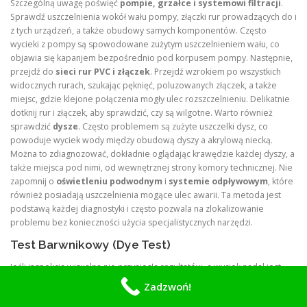
Szczególną uwagę poświęć
pompie, grzałce i systemowi filtracji
.
Sprawdź uszczelnienia wokół wału pompy, złączki rur prowadzących do i
z tych urządzeń, a także obudowy samych komponentów. Często
wycieki z pompy są spowodowane zużytym uszczelnieniem wału, co
objawia się kapanjem bezpośrednio pod korpusem pompy. Następnie,
przejdź do
sieci rur PVC i złączek
. Przejdź wzrokiem po wszystkich
widocznych rurach, szukając pęknięć, poluzowanych złączek, a także
miejsc, gdzie klejone połączenia mogły ulec rozszczelnieniu. Delikatnie
dotknij rur i złączek, aby sprawdzić, czy są wilgotne. Warto również
sprawdzić
dysze
. Często problemem są zużyte uszczelki dysz, co
powoduje wyciek wody między obudową dyszy a akrylową niecką.
Można to zdiagnozować, dokładnie oglądając krawędzie każdej dyszy, a
także miejsca pod nimi, od wewnętrznej strony komory technicznej. Nie
zapomnij o
oświetleniu podwodnym
i
systemie odpływowym
, które
również posiadają uszczelnienia mogące ulec awarii. Ta metoda jest
podstawą każdej diagnostyki i często pozwala na zlokalizowanie
problemu bez konieczności użycia specjalistycznych narzędzi.
Test Barwnikowy (Dye Test)
Jeśli inspekcja wizualna nie przyniosła rezultatów, a wyciek nadal jest
potwierdzony testem wiaderka, następnym krokiem jest
test
Zadzwoń!
barwnikowy
. Ta metoda jest szczególnie skuteczna w lokalizowaniu