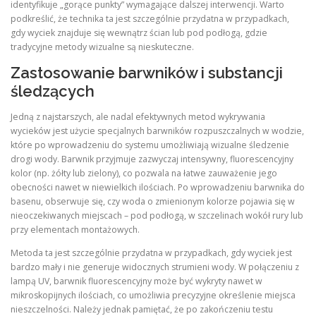
identyfikuje „gorące punkty” wymagające dalszej interwencji. Warto
podkreślić, że technika ta jest szczególnie przydatna w przypadkach,
gdy wyciek znajduje się wewnątrz ścian lub pod podłogą, gdzie
tradycyjne metody wizualne są nieskuteczne.
Zastosowanie barwników i substancji
śledzących
Jedną z najstarszych, ale nadal efektywnych metod wykrywania
wycieków jest użycie specjalnych barwników rozpuszczalnych w wodzie,
które po wprowadzeniu do systemu umożliwiają wizualne śledzenie
drogi wody. Barwnik przyjmuje zazwyczaj intensywny, fluorescencyjny
kolor (np. żółty lub zielony), co pozwala na łatwe zauważenie jego
obecności nawet w niewielkich ilościach. Po wprowadzeniu barwnika do
basenu, obserwuje się, czy woda o zmienionym kolorze pojawia się w
nieoczekiwanych miejscach – pod podłogą, w szczelinach wokół rury lub
przy elementach montażowych.
Metoda ta jest szczególnie przydatna w przypadkach, gdy wyciek jest
bardzo mały i nie generuje widocznych strumieni wody. W połączeniu z
lampą UV, barwnik fluorescencyjny może być wykryty nawet w
mikroskopijnych ilościach, co umożliwia precyzyjne określenie miejsca
nieszczelności. Należy jednak pamiętać, że po zakończeniu testu