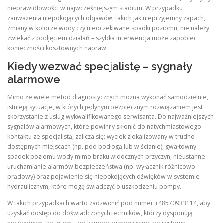
nieprawidłowości w najwcześniejszym stadium. W przypadku
zauważenia niepokojących objawów, takich jak nieprzyjemny zapach,
zmiany w kolorze wody czy nieoczekiwane spadki poziomu, nie należy
zwlekać z podjęciem działań – szybka interwencja może zapobiec
konieczności kosztownych napraw.
Kiedy wezwać specjalistę – sygnały
alarmowe
Mimo że wiele metod diagnostycznych można wykonać samodzielnie,
istnieją sytuacje, w których jedynym bezpiecznym rozwiązaniem jest
skorzystanie z usług wykwalifikowanego serwisanta. Do najważniejszych
sygnałów alarmowych, które powinny skłonić do natychmiastowego
kontaktu ze specjalistą, zalicza się: wyciek zlokalizowany w trudno
dostępnych miejscach (np. pod podłogą lub w ścianie), gwałtowny
spadek poziomu wody mimo braku widocznych przyczyn, nieustanne
uruchamianie alarmów bezpieczeństwa (np. wyłącznik różnicowo-
prądowy) oraz pojawienie się niepokojących dźwięków w systemie
hydraulicznym, które mogą świadczyć o uszkodzeniu pompy.
W takich przypadkach warto zadzwonić pod numer +48570933114, aby
uzyskać dostęp do doświadczonych techników, którzy dysponują
niezbędnym sprzętem – od kamery termowizyjnej po systemy