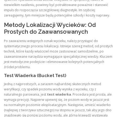
niewielkim nasileniu, powinny być potraktowane poważnie i stanowić
impuls do rozpoczęcia szczegółowej diagnostyki. Im szybciej
zareagujemy, tym mniejsze będą potencjalne szkody i koszty naprawy.
Metody Lokalizacji Wycieków: Od
Prostych do Zaawansowanych
Po zauważeniu wstępnych oznak wycieku, należy przystąpić do
systematycznego procesu lokalizacji. Istnieje szereg metod, od prostych
technik, które każdy właściciel może zastosować samodzielnie, po
zaawansowane narzędzia wymagające specjalistycznej wiedzy. Kluczem
jest metodyczne podejście i eliminowanie kolejnych potencjalnych
źródeł problemu.
Test Wiaderka (Bucket Test)
Jedną z najprostszych, a zarazem najbardziej skutecznych metod
weryfikacji, czy spadek poziomu wody wynika z wycieku, czy z
naturalnego parowania, jest
test wiaderka
. Procedura jest prosta, ale
wymaga precyzji. Najpierw upewnij się, że poziom wody w jacuzzi jest
na normalnym poziomie eksploatacyjnym. Następnie, umieść wiaderko
(najlepiej z tworzywa sztucznego) na stopniu w jacuzzi, tak aby jego dno
znajdowało się poniżej poziomu wody, ale górna krawędź wystawała