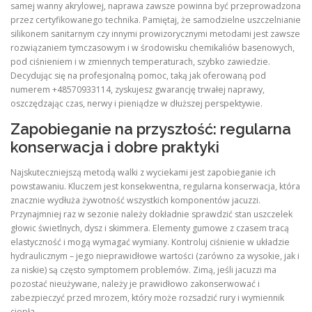
samej wanny akrylowej, naprawa zawsze powinna być przeprowadzona
przez certyfikowanego technika. Pamiętaj, że samodzielne uszczelnianie
silikonem sanitarnym czy innymi prowizorycznymi metodami jest zawsze
rozwiązaniem tymczasowym i w środowisku chemikaliów basenowych,
pod ciśnieniem i w zmiennych temperaturach, szybko zawiedzie.
Decydując się na profesjonalną pomoc, taką jak oferowaną pod
numerem +48570933114, zyskujesz gwarancję trwałej naprawy,
oszczędzając czas, nerwy i pieniądze w dłuższej perspektywie.
Zapobieganie na przyszłość: regularna
konserwacja i dobre praktyki
Najskuteczniejszą metodą walki z wyciekami jest zapobieganie ich
powstawaniu. Kluczem jest konsekwentna, regularna konserwacja, która
znacznie wydłuża żywotność wszystkich komponentów jacuzzi.
Przynajmniej raz w sezonie należy dokładnie sprawdzić stan uszczelek
głowic świetlnych, dysz i skimmera. Elementy gumowe z czasem tracą
elastyczność i mogą wymagać wymiany. Kontroluj ciśnienie w układzie
hydraulicznym – jego nieprawidłowe wartości (zarówno za wysokie, jak i
za niskie) są często symptomem problemów. Zimą, jeśli jacuzzi ma
pozostać nieużywane, należy je prawidłowo zakonserwować i
zabezpieczyć przed mrozem, który może rozsadzić rury i wymiennik
ciepła.