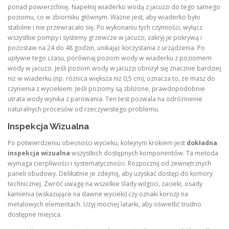
ponad powierzchnię. Napełnij wiaderko wodą z jacuzzi do tego samego
poziomu, co w zbiorniku głównym. Ważne jest, aby wiaderko było
stabilne i nie przewracało się. Po wykonaniu tych czynności, wyłącz
wszystkie pompy i systemy grzewcze w jacuzzi, zakryj je pokrywą i
pozostaw na 24 do 48 godzin, unikając korzystania z urządzenia. Po
upływie tego czasu, porównaj poziom wody w wiaderku z poziomem
wody w jacuzzi. Jeśli poziom wody w jacuzzi obniżył się znacznie bardziej
niż w wiaderku (np. różnica większa niż 0,5 cm), oznacza to, że masz do
czynienia z wyciekiem. Jeśli poziomy są zbliżone, prawdopodobnie
utrata wody wynika z parowania. Ten test pozwala na odróżnienie
naturalnych procesów od rzeczywistego problemu.
Inspekcja Wizualna
Po potwierdzeniu obecności wycieku, kolejnym krokiem jest
dokładna
inspekcja wizualna
wszystkich dostępnych komponentów. Ta metoda
wymaga cierpliwości i systematyczności. Rozpocznij od zewnętrznych
paneli obudowy. Delikatnie je zdejmij, aby uzyskać dostęp do komory
technicznej. Zwróć uwagę na wszelkie ślady wilgoci, zacieki, osady
kamienia (wskazujące na dawne wycieki) czy oznaki korozji na
metalowych elementach. Użyj mocnej latarki, aby oświetlić trudno
dostępne miejsca.