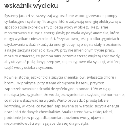
wskaźnik wycieku
Systemy jacuzzi są zazwyczaj wyposażone w podgrzewacze, pompy
cyrkulacyjne i systemy filtracyjne, które zużywają energię elektryczną w
sposób ściśle skorelowany z ilością wody w obiegu. Regularne
monitorowanie zużycia energii (kWh) pozwala wykryć anomalie, które
mogą wynikać z nieszczelności. Przykładowo, jeśli po kilku tygodniach
użytkowania wskaźnik zużycia energii utrzymuje się na stałym poziomie,
a nagle zaczyna rosnąć o 15‑20 % przy niezmienionym trybie pracy,
może to oznaczać, że pompa musi przemieszczać większą ilość wody,
aby utrzymać pożądany przepływ, co jest typowe dla sytuacji, w której
część wody ucieka z systemu.
Równie istotna jest kontrola zużycia chemikaliów, zwłaszcza chloru i
bromu. W praktyce, przy stałym obciążeniu basenu, przyrost
zapotrzebowania na środki dezynfekcyjne o ponad 10 % w ciągu
miesiąca jest sygnałem, że woda jest wymieniana szybciej niż normalnie,
co może wskazywać na wyciek. Warto prowadzić prostą tabelę
kontrolną, w której co tydzień zapisywane są wartości zużycia energii
oraz ilości dodanych chemikaliów. Analiza trendów w takiej tabeli,
podobnie jak w przypadku pomiaru poziomu wody, ujawnia
nieprawidłowości wymagające dalszej diagnostyki.