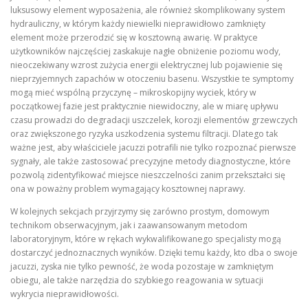
luksusowy element wyposażenia, ale również skomplikowany system
hydrauliczny, w którym każdy niewielki nieprawidłowo zamknięty
element może przerodzić się w kosztowną awarię. W praktyce
użytkowników najczęściej zaskakuje nagłe obniżenie poziomu wody,
nieoczekiwany wzrost zużycia energii elektrycznej lub pojawienie się
nieprzyjemnych zapachów w otoczeniu basenu. Wszystkie te symptomy
mogą mieć wspólną przyczynę – mikroskopijny wyciek, który w
początkowej fazie jest praktycznie niewidoczny, ale w miarę upływu
czasu prowadzi do degradacji uszczelek, korozji elementów grzewczych
oraz zwiększonego ryzyka uszkodzenia systemu filtracji. Dlatego tak
ważne jest, aby właściciele jacuzzi potrafili nie tylko rozpoznać pierwsze
sygnały, ale także zastosować precyzyjne metody diagnostyczne, które
pozwolą zidentyfikować miejsce nieszczelności zanim przekształci się
ona w poważny problem wymagający kosztownej naprawy.
W kolejnych sekcjach przyjrzymy się zarówno prostym, domowym
technikom obserwacyjnym, jak i zaawansowanym metodom
laboratoryjnym, które w rękach wykwalifikowanego specjalisty mogą
dostarczyć jednoznacznych wyników. Dzięki temu każdy, kto dba o swoje
jacuzzi, zyska nie tylko pewność, że woda pozostaje w zamkniętym
obiegu, ale także narzędzia do szybkiego reagowania w sytuacji
wykrycia nieprawidłowości.