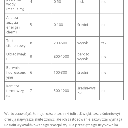
4
0‑50
niski
nie
wody
(manualny)
Analiza
zużycia
5
0‑100
średni
nie
energii i
chemii
Test
8
200‑500
wysoki
tak
ciśnieniowy
Ultradźwięk
bardzo
9
800‑1500
nie
i
wysoki
Barwniki
fluorescenc
6
100‑300
średni
nie
yjne
Kamera
średni‑wys
termowizyj
7
500‑1200
nie
oki
na
Warto zauważyć, że najdroższe techniki (ultradźwięki, test ciśnieniowy)
oferują najwyższą skuteczność, ale ich zastosowanie zazwyczaj wymaga
udziału wykwalifikowanego specjalisty. Dla przeciętnego użytkownika