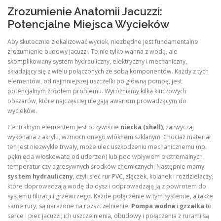
Zrozumienie Anatomii Jacuzzi:
Potencjalne Miejsca Wycieków
Aby skutecznie zlokalizować wyciek, niezbędne jest fundamentalne
zrozumienie budowy jacuzzi. To nie tylko wanna z wodą, ale
skomplikowany system hydrauliczny, elektryczny i mechaniczny,
składający się z wielu połączonych ze sobą komponentów. Każdy z tych
elementów, od najmniejszej uszczelki po główną pompę, jest
potencjalnym źródłem problemu. Wyróżniamy kilka kluczowych
obszarów, które najczęściej ulegają awariom prowadzącym do
wycieków.
Centralnym elementem jest oczywiście
niecka (shell)
, zazwyczaj
wykonana z akrylu, wzmocnionego włóknem szklanym. Chociaż materiał
ten jest niezwykle trwały, może ulec uszkodzeniu mechanicznemu (np.
pęknięcia włoskowate od uderzeń) lub pod wpływem ekstremalnych
temperatur czy agresywnych środków chemicznych. Następnie mamy
system hydrauliczny
, czyli sieć rur PVC, złączek, kolanek i rozdzielaczy,
które doprowadzają wodę do dysz i odprowadzają ją z powrotem do
systemu filtracji i grzewczego. Każde połączenie w tym systemie, a także
same rury, są narażone na rozszczelnienie.
Pompa wodna
i
grzałka
to
serce i piec jacuzzi; ich uszczelnienia, obudowy i połączenia z rurami są