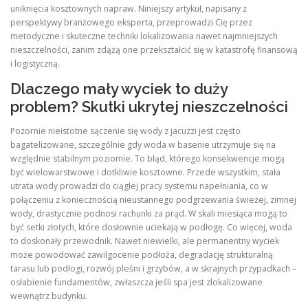
uniknięcia kosztownych napraw. Niniejszy artykuł, napisany z
perspektywy branżowego eksperta, przeprowadzi Cię przez
metodyczne i skuteczne techniki lokalizowania nawet najmniejszych
nieszczelności, zanim zdążą one przekształcić się w katastrofę finansową
i logistyczną.
Dlaczego mały wyciek to duży
problem? Skutki ukrytej nieszczelności
Pozornie nieistotne sączenie się wody z jacuzzi jest często
bagatelizowane, szczególnie gdy woda w basenie utrzymuje się na
względnie stabilnym poziomie. To błąd, którego konsekwencje mogą
być wielowarstwowe i dotkliwie kosztowne. Przede wszystkim, stała
utrata wody prowadzi do ciągłej pracy systemu napełniania, co w
połączeniu z koniecznością nieustannego podgrzewania świeżej, zimnej
wody, drastycznie podnosi rachunki za prąd. W skali miesiąca mogą to
być setki złotych, które dosłownie uciekają w podłogę. Co więcej, woda
to doskonały przewodnik. Nawet niewielki, ale permanentny wyciek
może powodować zawilgocenie podłoża, degradację strukturalną
tarasu lub podłogi, rozwój pleśni i grzybów, a w skrajnych przypadkach –
osłabienie fundamentów, zwłaszcza jeśli spa jest zlokalizowane
wewnątrz budynku.