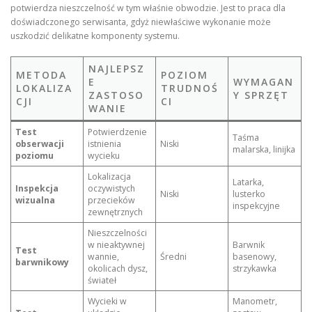
potwierdza nieszczelność w tym właśnie obwodzie. Jest to praca dla
doświadczonego serwisanta, gdyż niewłaściwe wykonanie może
uszkodzić delikatne komponenty systemu.
NAJLEPSZ
METODA
POZIOM
E
WYMAGAN
LOKALIZA
TRUDNOŚ
ZASTOSO
Y SPRZĘT
CJI
CI
WANIE
Test
Potwierdzenie
Taśma
obserwacji
istnienia
Niski
malarska, linijka
poziomu
wycieku
Lokalizacja
Latarka,
Inspekcja
oczywistych
Niski
lusterko
wizualna
przecieków
inspekcyjne
zewnętrznych
Nieszczelności
w nieaktywnej
Barwnik
Test
wannie,
Średni
basenowy,
barwnikowy
okolicach dysz,
strzykawka
świateł
Wycieki w
Manometr,