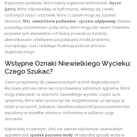
krytycznymi punktami, które należy regularnie kontrolować.
Dysze
(jets)
, które odpowiadają za hydromasaż, składają się z wielu
ruchomych części i uszczelek, które z czasem mogą się zużywać.
Wreszcie,
filtr
,
oświetlenie podwodne
i
system odpływowy
również
posiadają uszczelnienia i połączenia, które mogą ulec awarii. Dokładne
poznanie tych elementów i ich funkcji pozwala na bardziej
ukierunkowane i efektywne poszukiwanie źródła problemu,
oszczędzając czas i redukując frustrację podczas procesu
diagnostycznego.
Wstępne Oznaki Niewielkiego Wycieku:
Czego Szukać?
Zanim przejdziemy do zaawansowanych technik diagnostycznych,
kluczowe jest nauczenie się rozpoznawania subtelnych sygnałów, które
mogą wskazywać na obecność niewielkiego wycieku. Często są to
symptomy, które łatwo przeoczyć lub zbagatelizować, przypisując je
innym przyczynom. Jednakże, świadomy właściciel jacuzzi powinien być
wyczulony na wszelkie zmiany w zachowaniu urządzenia i jego
otoczenia.
Najbardziej oczywistym, choć nie zawsze natychmiast zauważalnym
sygnałem jest
spadek poziomu wody
. W naturalny sposób woda w