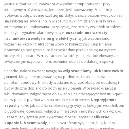
jacuzzi odparowuje, zwłaszcza w wysokich temperaturach i przy
intensywnym użytkowaniu. Jednakże, jeśli zauważamy, że musimy
dolewać wodę znacznie częściej niż dotychczas, a poziom wody obniża
się szybciej niż zwykle (np. o więcej niż 0,5-1 cm dziennie przy braku
intensywnego użytkowania i przykrycia), jest to silny wskaźnik problemu.
Kolejnym sygnałem alarmowym są
nieuzasadnione wzrosty
rachunków za wodę i energię elektryczną
. Jak wspomniano
wcześniej, każdy litr utraconej wody to konieczność uzupełnienia i
ponownego podgrzania, co bezpośrednio przekłada się na wyższe
koszty eksploatacji. Wzrost rachunków, który nie jest skorelowany ze
zwiększonym użytkowaniem, powinien skłonić do dalszej inspekcji.
Ponadto, należy zwracać uwagę na
wilgotne plamy lub kałuże wokół
jacuzzi
. Mogą one pojawiać się na podłodze, tarasie, a nawet na
panelach obudowy. Niekiedy woda może przeciekać pod obudową i
być widoczna dopiero po podniesieniu paneli. W przypadku jacuzzi
wbudowanych, wilgoć może objawiać się na otaczających konstrukcjach,
np. w postaci przebarwień na betonie czy drewnie.
Nieprzyjemne
zapachy
, takie jak stęchlizna, pleśń czy grzyby, są kolejnym wskaźnikiem
długotrwałej obecności wilgoci w miejscach niedostępnych dla wzroku.
Czasem, gdy system jest wyłączony, można usłyszeć
delikatne
kapanie lub szum wody
, co jest wyraźnym sygnałem, że gdzieś w
systemie hydrauliki woda ucieka. Wszystkie te symptomy, nawet w