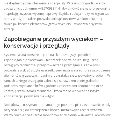
niezbędna będzie interwencja specjalisty. W takim przypadku warto
zadzwonić pod numer +48570933114, aby umówić się na profesjonalną
inspekcję i uzyskać wycenę naprawy. Szybka reakcja nie tylko ogranicza
straty wody, ale także pozwala uniknąć kosztownych konsekwencji,
takich jak korozja elementów grzewczych czy uszkodzenia systemu
filtracji.
Zapobieganie przyszłym wyciekom –
konserwacja i przeglądy
Systematyczna konserwacja to najskuteczniejszy sposób na
zapobieganie powstawaniu nieszczelności w jacuzzi. Regularne
przeglądy techniczne, przeprowadzane przynajmniej raz w roku,
pozwalają wykryć zużyte uszczelki, pęknięcia w rurach oraz uszkodzenia
elementów grzewczych, zanim przekształcą się w poważny problem. W
ramach takiego przeglądu zaleca się sprawdzenie integralności
połączeń, wymianę filtrów zgodnie z zaleceniami producenta oraz
kontrolę stanu izolacji termicznej, która może wpływać na ryzyko
kondensacji i powstawania wilgoci.
Dodatkowo, utrzymanie optymalnego poziomu pH i zasadowości wody
przyczynia się do zmniejszenia korozji metalowych części systemu.
Warto również regularnie monitorować ciśnienie w układzie, aby wykryć