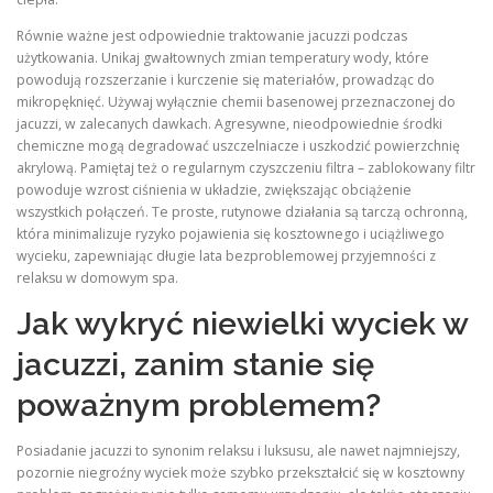
Równie ważne jest odpowiednie traktowanie jacuzzi podczas
użytkowania. Unikaj gwałtownych zmian temperatury wody, które
powodują rozszerzanie i kurczenie się materiałów, prowadząc do
mikropęknięć. Używaj wyłącznie chemii basenowej przeznaczonej do
jacuzzi, w zalecanych dawkach. Agresywne, nieodpowiednie środki
chemiczne mogą degradować uszczelniacze i uszkodzić powierzchnię
akrylową. Pamiętaj też o regularnym czyszczeniu filtra – zablokowany filtr
powoduje wzrost ciśnienia w układzie, zwiększając obciążenie
wszystkich połączeń. Te proste, rutynowe działania są tarczą ochronną,
która minimalizuje ryzyko pojawienia się kosztownego i uciążliwego
wycieku, zapewniając długie lata bezproblemowej przyjemności z
relaksu w domowym spa.
Jak wykryć niewielki wyciek w
jacuzzi, zanim stanie się
poważnym problemem?
Posiadanie jacuzzi to synonim relaksu i luksusu, ale nawet najmniejszy,
pozornie niegroźny wyciek może szybko przekształcić się w kosztowny