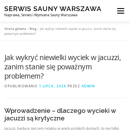
Przejdź
SERWIS SAUNY WARSZAWA
do
Menu
treści
Naprawa, Serwis i Wymiana Sauny Warszawa
Strona główna
»
Blog
»
Jak wykryć niewielki wyciek w jacuzzi, zanim stanie się
SERWIS DO SAUNY WARSZAWA
BLOG
KONTAKT
poważnym problemem?
Jak wykryć niewielki wyciek w jacuzzi,
zanim stanie się poważnym
problemem?
OPUBLIKOWANO
1 LIPCA, 2026
PRZEZ
ADMIN
Wprowadzenie – dlaczego wycieki w
jacuzzi są krytyczne
Jacuzzi, będące sercem relaksu w wielu polskich domach, to nie tylko