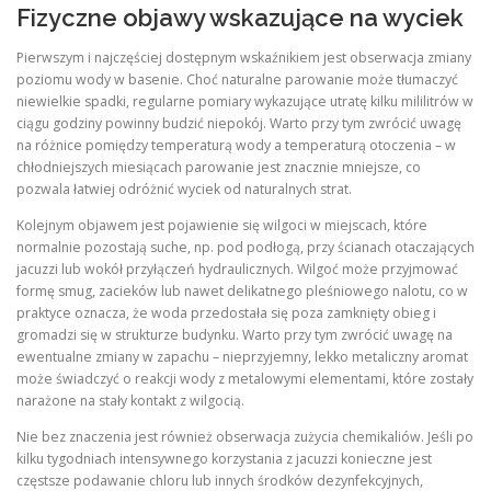
Fizyczne objawy wskazujące na wyciek
Pierwszym i najczęściej dostępnym wskaźnikiem jest obserwacja zmiany
poziomu wody w basenie. Choć naturalne parowanie może tłumaczyć
niewielkie spadki, regularne pomiary wykazujące utratę kilku mililitrów w
ciągu godziny powinny budzić niepokój. Warto przy tym zwrócić uwagę
na różnice pomiędzy temperaturą wody a temperaturą otoczenia – w
chłodniejszych miesiącach parowanie jest znacznie mniejsze, co
pozwala łatwiej odróżnić wyciek od naturalnych strat.
Kolejnym objawem jest pojawienie się wilgoci w miejscach, które
normalnie pozostają suche, np. pod podłogą, przy ścianach otaczających
jacuzzi lub wokół przyłączeń hydraulicznych. Wilgoć może przyjmować
formę smug, zacieków lub nawet delikatnego pleśniowego nalotu, co w
praktyce oznacza, że woda przedostała się poza zamknięty obieg i
gromadzi się w strukturze budynku. Warto przy tym zwrócić uwagę na
ewentualne zmiany w zapachu – nieprzyjemny, lekko metaliczny aromat
może świadczyć o reakcji wody z metalowymi elementami, które zostały
narażone na stały kontakt z wilgocią.
Nie bez znaczenia jest również obserwacja zużycia chemikaliów. Jeśli po
kilku tygodniach intensywnego korzystania z jacuzzi konieczne jest
częstsze podawanie chloru lub innych środków dezynfekcyjnych,