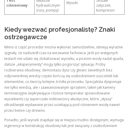
Test
układzie
zestaw
Wysoki
ciśnieniowy
hydraulicznym
zatyczek,
(rury, pompy)
kompresor
Kiedy wezwać profesjonalistę? Znaki
ostrzegawcze
Mimo iż część procedur można wykonać samodzielnie, istnieją wyraźne
sygnały, że nadszedł czas na wezwanie fachowca. Jeśli po wstępnych
testach nie udało się zlokalizować wycieku, a poziom wody nadal spada,
dalsze „eksperymenty” mogą tylko pogorszyć sytuację. Próby
rozbierania obudowy, demontażu dysz czy głowic świetlnych bez
odpowiedniej wiedzy często kończą się uszkodzeniem uszczelek lub
elementów, co tworzy kolejne źródła przecieku. Specjalista dysponuje
nie tylko wiedzą, ale i zaawansowanym sprzętem, takim jak kamery
termowizyjne (wykrywające różnice temperatur spowodowane
wyciekiem) czy superczułe noktowizory akustyczne, które „słyszą”
ultradźwięki wydawane przez uciekającą pod ciśnieniem wodę nawet
przez beton czy drewno.
Ponadto, jeśli wyciek znajduje się w miejscu trudno dostępnym, wymaga
ingerencji w konstrukcję obudowy lub jest związany z uszkodzeniem