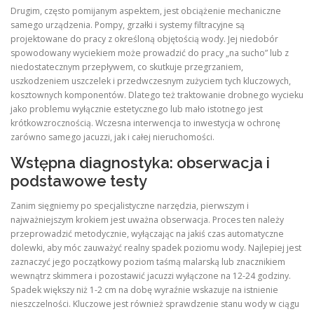
Drugim, często pomijanym aspektem, jest obciążenie mechaniczne
samego urządzenia. Pompy, grzałki i systemy filtracyjne są
projektowane do pracy z określoną objętością wody. Jej niedobór
spowodowany wyciekiem może prowadzić do pracy „na sucho” lub z
niedostatecznym przepływem, co skutkuje przegrzaniem,
uszkodzeniem uszczelek i przedwczesnym zużyciem tych kluczowych,
kosztownych komponentów. Dlatego też traktowanie drobnego wycieku
jako problemu wyłącznie estetycznego lub mało istotnego jest
krótkowzrocznością. Wczesna interwencja to inwestycja w ochronę
zarówno samego jacuzzi, jak i całej nieruchomości.
Wstępna diagnostyka: obserwacja i
podstawowe testy
Zanim sięgniemy po specjalistyczne narzędzia, pierwszym i
najważniejszym krokiem jest uważna obserwacja. Proces ten należy
przeprowadzić metodycznie, wyłączając na jakiś czas automatyczne
dolewki, aby móc zauważyć realny spadek poziomu wody. Najlepiej jest
zaznaczyć jego początkowy poziom taśmą malarską lub znacznikiem
wewnątrz skimmera i pozostawić jacuzzi wyłączone na 12-24 godziny.
Spadek większy niż 1-2 cm na dobę wyraźnie wskazuje na istnienie
nieszczelności. Kluczowe jest również sprawdzenie stanu wody w ciągu