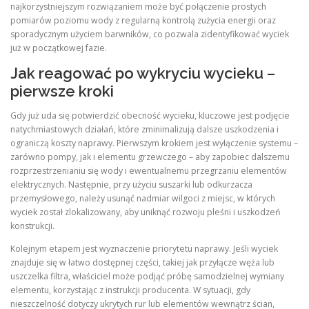
najkorzystniejszym rozwiązaniem może być połączenie prostych
pomiarów poziomu wody z regularną kontrolą zużycia energii oraz
sporadycznym użyciem barwników, co pozwala zidentyfikować wyciek
już w początkowej fazie.
Jak reagować po wykryciu wycieku –
pierwsze kroki
Gdy już uda się potwierdzić obecność wycieku, kluczowe jest podjęcie
natychmiastowych działań, które zminimalizują dalsze uszkodzenia i
ograniczą koszty naprawy. Pierwszym krokiem jest wyłączenie systemu –
zarówno pompy, jak i elementu grzewczego – aby zapobiec dalszemu
rozprzestrzenianiu się wody i ewentualnemu przegrzaniu elementów
elektrycznych. Następnie, przy użyciu suszarki lub odkurzacza
przemysłowego, należy usunąć nadmiar wilgoci z miejsc, w których
wyciek został zlokalizowany, aby uniknąć rozwoju pleśni i uszkodzeń
konstrukcji.
Kolejnym etapem jest wyznaczenie priorytetu naprawy. Jeśli wyciek
znajduje się w łatwo dostępnej części, takiej jak przyłącze węża lub
uszczelka filtra, właściciel może podjąć próbę samodzielnej wymiany
elementu, korzystając z instrukcji producenta. W sytuacji, gdy
nieszczelność dotyczy ukrytych rur lub elementów wewnątrz ścian,