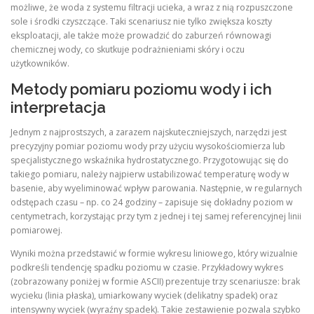
możliwe, że woda z systemu filtracji ucieka, a wraz z nią rozpuszczone
sole i środki czyszczące. Taki scenariusz nie tylko zwiększa koszty
eksploatacji, ale także może prowadzić do zaburzeń równowagi
chemicznej wody, co skutkuje podrażnieniami skóry i oczu
użytkowników.
Metody pomiaru poziomu wody i ich
interpretacja
Jednym z najprostszych, a zarazem najskuteczniejszych, narzędzi jest
precyzyjny pomiar poziomu wody przy użyciu wysokościomierza lub
specjalistycznego wskaźnika hydrostatycznego. Przygotowując się do
takiego pomiaru, należy najpierw ustabilizować temperaturę wody w
basenie, aby wyeliminować wpływ parowania. Następnie, w regularnych
odstępach czasu – np. co 24 godziny – zapisuje się dokładny poziom w
centymetrach, korzystając przy tym z jednej i tej samej referencyjnej linii
pomiarowej.
Wyniki można przedstawić w formie wykresu liniowego, który wizualnie
podkreśli tendencję spadku poziomu w czasie. Przykładowy wykres
(zobrazowany poniżej w formie ASCII) prezentuje trzy scenariusze: brak
wycieku (linia płaska), umiarkowany wyciek (delikatny spadek) oraz
intensywny wyciek (wyraźny spadek). Takie zestawienie pozwala szybko