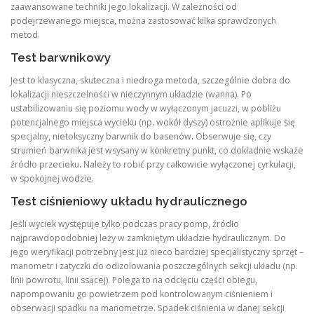
zaawansowane techniki jego lokalizacji. W zależności od
podejrzewanego miejsca, można zastosować kilka sprawdzonych
metod.
Test barwnikowy
Jest to klasyczna, skuteczna i niedroga metoda, szczególnie dobra do
lokalizacji nieszczelności w nieczynnym układzie (wanna). Po
ustabilizowaniu się poziomu wody w wyłączonym jacuzzi, w pobliżu
potencjalnego miejsca wycieku (np. wokół dyszy) ostrożnie aplikuje się
specjalny, nietoksyczny barwnik do basenów. Obserwuje się, czy
strumień barwnika jest wsysany w konkretny punkt, co dokładnie wskaże
źródło przecieku. Należy to robić przy całkowicie wyłączonej cyrkulacji,
w spokojnej wodzie.
Test ciśnieniowy układu hydraulicznego
Jeśli wyciek występuje tylko podczas pracy pomp, źródło
najprawdopodobniej leży w zamkniętym układzie hydraulicznym. Do
jego weryfikacji potrzebny jest już nieco bardziej specjalistyczny sprzęt –
manometr i zatyczki do odizolowania poszczególnych sekcji układu (np.
linii powrotu, linii ssącej). Polega to na odcięciu części obiegu,
napompowaniu go powietrzem pod kontrolowanym ciśnieniem i
obserwacji spadku na manometrze. Spadek ciśnienia w danej sekcji