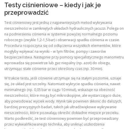
Testy ciśnieniowe – kiedy i jak je
przeprowadzić
Test ciśnieniowy jest jedną z najpewniejszych metod wykrywania
nieszczelności w zamkniętych układach hydraulicznych jacuzzi. Polega on
na podniesieniu ciśnienia w systemie powyżej normalnego poziomu
roboczego (zwykle 1,2‑1,5 bar) i obserwacji spadku ciśnienia w czasie.
Procedura rozpoczyna się od odłączenia wszystkich elementów, które
mogłyby wpływać na wyniki – w tym filtrów, pompy i zaworów
bezpieczeństwa. Następnie przy pomocy specjalistycznego manometru
wprowadza się powietrze lub gaz niepalny (np. azot) do obiegu,
utrzymując stałe ciśnienie przez określony czas (np. 30 min).
W trakcie testu, jeśli ciśnienie utrzymuje się na stałym poziomie, uznaje
się, że układ jest szczelny. Natomiast wykrycie spadku ciśnienia, nawet
minimalnego (np. 0,05 bar w ciągu 10 minut), wskazuje na obecność
nieszczelności, które mogą być mikroskopijne, ale wystarczająco duże,
aby powodować wyciek wody. Wynik taki powinien skłonić do dalszych,
bardziej precyzyjnych badań, takich jak ultradźwiękowe wykrywanie
nieszczelności, które pozwalają określić dokładne miejsce przecieku.
Warto podkreślić, że test ciśnieniowy powinien być przeprowadzany
przez wykwalifikowanego technika, aby uniknąć uszkodzenia