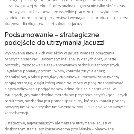
ultradźwiękowej detekcji. Profesjonalna diagnoza nie tylko skróci czas
naprawy, ale także zapewni, że wszelkie prace zostaną wykonane
zgodnie z normami bezpieczeństwa i wymaganiami producenta, co jest
kluczowe dla długotrwałej eksploatacji jacuzzi.
Podsumowanie – strategiczne
podejście do utrzymania jacuzzi
Wykrywanie niewielkich wycieków w jacuzzi wymaga połączenia
prostych obserwacji, systematycznej analizy danych oraz, w razie
potrzeby, zastosowania zaawansowanych technik diagnostycznych.
Regularne pomiary poziomu wody, kontrola zużycia energii i
chemikaliów, a także przeglądy ciśnieniowe i termowizyjne tworzą
spójną strategię, dzięki której właściciel może w porę zidentyfikować
nieprawidłowości i podjąć odpowiednie działania naprawcze. W
sytuacjach, gdy samodzielne metody nie przynoszą satysfakcjonujących
rezultatów, niezbędna jest pomoc specjalisty, którego kontakt podany
powyżej umożliwia szybkie umówienie wizyty i uniknięcie kosztownych
konsekwencji.
Ostatecznie, najważniejszym elementem utrzymania jacuzzi w
doskonałym stanie jest konsekwentna profilaktyka – planowane