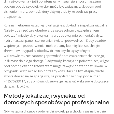
dnia użytkowania – jeśli po intensywnym seansie z hydromasażem
poziom opada szybciej, wyciek może być związany z układem pod
ciśnieniem (rury, pompy), który aktywuje się tylko podczas pracy
urządzenia.
Kolejnym etapem wstępnej lokalizacji jest dokładna inspekcja wizualna.
Należy obejrzeć całą obudowę, ze szczególnym uwzględnieniem
połączeń między akrylową wanną a obudową, miejsc montażu dysz
hydromasażu, paneli sterowania i świateł podwodnych. Ślady osadów
wapiennych, przebarwienia, mokre plamy lub miękkie, spuchnięte
drewno (w przypadku obudów drewnianych) są wyraźnymi
wskazówkami. Nie zapomnij sprawdzić pomieszczenia technicznego,
jeśli masz do niego dostęp. Ślady wody, korozja na połączeniach, wilgoć
pod pompą czy podgrzewaczem mogą zawęzić obszar poszukiwań. W
przypadku wątpliwości lub potrzeby konsultacji na tym etapie, warto
skontaktować się ze specjalistą, na przykład dzwoniąc pod numer
+48570933114, aby omówić obserwacje i uzyskać wskazówki dotyczące
dalszych kroków.
Metody lokalizacji wycieku: od
domowych sposobów po profesjonalne
Gdy wstępna diagnoza potwierdzi wyciek, przychodzi czas na bardziej