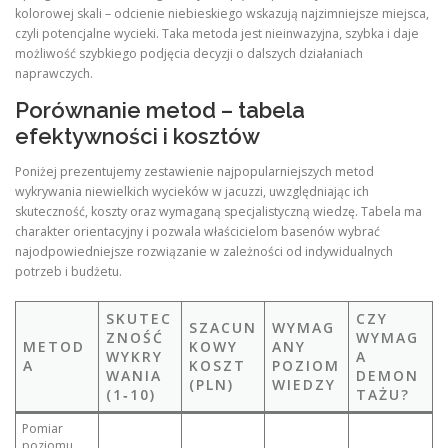
kolorowej skali – odcienie niebieskiego wskazują najzimniejsze miejsca,
czyli potencjalne wycieki. Taka metoda jest nieinwazyjna, szybka i daje
możliwość szybkiego podjęcia decyzji o dalszych działaniach
naprawczych.
Porównanie metod – tabela
efektywności i kosztów
Poniżej prezentujemy zestawienie najpopularniejszych metod
wykrywania niewielkich wycieków w jacuzzi, uwzględniając ich
skuteczność, koszty oraz wymaganą specjalistyczną wiedzę. Tabela ma
charakter orientacyjny i pozwala właścicielom basenów wybrać
najodpowiedniejsze rozwiązanie w zależności od indywidualnych
potrzeb i budżetu.
SKUTEC
CZY
SZACUN
WYMAG
ZNOŚĆ
WYMAG
METOD
KOWY
ANY
WYKRY
A
A
KOSZT
POZIOM
WANIA
DEMON
(PLN)
WIEDZY
(1‑10)
TAŻU?
Pomiar
poziomu