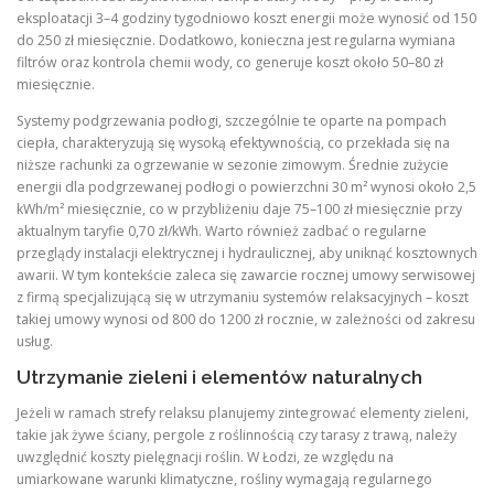
eksploatacji 3–4 godziny tygodniowo koszt energii może wynosić od 150
do 250 zł miesięcznie. Dodatkowo, konieczna jest regularna wymiana
filtrów oraz kontrola chemii wody, co generuje koszt około 50–80 zł
miesięcznie.
Systemy podgrzewania podłogi, szczególnie te oparte na pompach
ciepła, charakteryzują się wysoką efektywnością, co przekłada się na
niższe rachunki za ogrzewanie w sezonie zimowym. Średnie zużycie
energii dla podgrzewanej podłogi o powierzchni 30 m² wynosi około 2,5
kWh/m² miesięcznie, co w przybliżeniu daje 75–100 zł miesięcznie przy
aktualnym taryfie 0,70 zł/kWh. Warto również zadbać o regularne
przeglądy instalacji elektrycznej i hydraulicznej, aby uniknąć kosztownych
awarii. W tym kontekście zaleca się zawarcie rocznej umowy serwisowej
z firmą specjalizującą się w utrzymaniu systemów relaksacyjnych – koszt
takiej umowy wynosi od 800 do 1200 zł rocznie, w zależności od zakresu
usług.
Utrzymanie zieleni i elementów naturalnych
Jeżeli w ramach strefy relaksu planujemy zintegrować elementy zieleni,
takie jak żywe ściany, pergole z roślinnością czy tarasy z trawą, należy
uwzględnić koszty pielęgnacji roślin. W Łodzi, ze względu na
umiarkowane warunki klimatyczne, rośliny wymagają regularnego