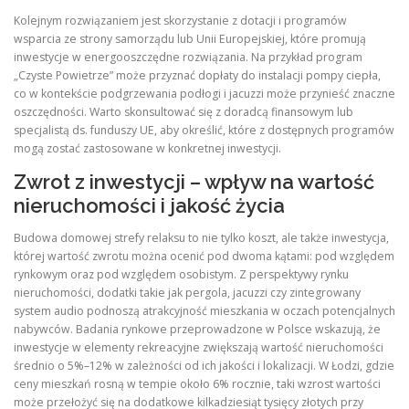
Kolejnym rozwiązaniem jest skorzystanie z dotacji i programów
wsparcia ze strony samorządu lub Unii Europejskiej, które promują
inwestycje w energooszczędne rozwiązania. Na przykład program
„Czyste Powietrze” może przyznać dopłaty do instalacji pompy ciepła,
co w kontekście podgrzewania podłogi i jacuzzi może przynieść znaczne
oszczędności. Warto skonsultować się z doradcą finansowym lub
specjalistą ds. funduszy UE, aby określić, które z dostępnych programów
mogą zostać zastosowane w konkretnej inwestycji.
Zwrot z inwestycji – wpływ na wartość
nieruchomości i jakość życia
Budowa domowej strefy relaksu to nie tylko koszt, ale także inwestycja,
której wartość zwrotu można ocenić pod dwoma kątami: pod względem
rynkowym oraz pod względem osobistym. Z perspektywy rynku
nieruchomości, dodatki takie jak pergola, jacuzzi czy zintegrowany
system audio podnoszą atrakcyjność mieszkania w oczach potencjalnych
nabywców. Badania rynkowe przeprowadzone w Polsce wskazują, że
inwestycje w elementy rekreacyjne zwiększają wartość nieruchomości
średnio o 5%–12% w zależności od ich jakości i lokalizacji. W Łodzi, gdzie
ceny mieszkań rosną w tempie około 6% rocznie, taki wzrost wartości
może przełożyć się na dodatkowe kilkadziesiąt tysięcy złotych przy