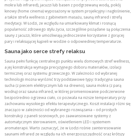
mokra lub infrared), jacuzzi lub basen z podgrzewaną wodą, pokój
kinowy (home cinema) wyposażony w system projekcyjny i nagłośnienie,
a także strefa wellness z gabinetem masażu, sauną infrared i strefą
medytacji. W Łodzi, ze względu na umiarkowany klimat i rosnącą
popularność zdrowego stylu życia, szczególnie pożądane są połączenia
sauny z jacuzzi, które umożliwiają jednoczesne korzystanie z gorącej
pary i relaksującej kąpieli w wodzie o odpowiedniej temperaturze.
Sauna jako serce strefy relaksu
Sauna pełni funkcję centralnego punktu wielu domowych stref wellness,
a jej konstrukcja wymaga precyzyjnego doboru materiałów, izolacji
termicznej oraz systemu grzewczego. W zależności od wybranej
technologii można wyróżnić trzy podstawowe typy: tradycyjna sauna
sucha (z piecem elektrycznym lub na drewno), sauna mokra (z parą
wodną) oraz sauna infrared, w której promieniowanie podczerwone
bezpośrednio ogrzewa ciało, co pozwala na niższe temperatury przy
zachowaniu wysokiego efektu terapeutycznego. Koszt instalacji różni się
znacząco w zależności od wybranego rozwiązania – od prostych
konstrukcji z paneli sosnowych, po zaawansowane systemy z
automatycznym sterowaniem, oświetleniem LED i systemem
aromaterapii. Warto zaznaczyć, że w Łodzi rośnie zainteresowanie
saunami infrared ze względu na ich energooszczędność oraz krótszy