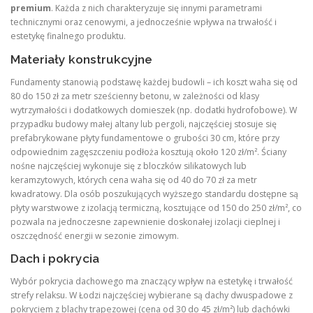
premium
. Każda z nich charakteryzuje się innymi parametrami
technicznymi oraz cenowymi, a jednocześnie wpływa na trwałość i
estetykę finalnego produktu.
Materiały konstrukcyjne
Fundamenty stanowią podstawę każdej budowli – ich koszt waha się od
80 do 150 zł za metr sześcienny betonu, w zależności od klasy
wytrzymałości i dodatkowych domieszek (np. dodatki hydrofobowe). W
przypadku budowy małej altany lub pergoli, najczęściej stosuje się
prefabrykowane płyty fundamentowe o grubości 30 cm, które przy
odpowiednim zagęszczeniu podłoża kosztują około 120 zł/m². Ściany
nośne najczęściej wykonuje się z bloczków silikatowych lub
keramzytowych, których cena waha się od 40 do 70 zł za metr
kwadratowy. Dla osób poszukujących wyższego standardu dostępne są
płyty warstwowe z izolacją termiczną, kosztujące od 150 do 250 zł/m², co
pozwala na jednoczesne zapewnienie doskonałej izolacji cieplnej i
oszczędność energii w sezonie zimowym.
Dach i pokrycia
Wybór pokrycia dachowego ma znaczący wpływ na estetykę i trwałość
strefy relaksu. W Łodzi najczęściej wybierane są dachy dwuspadowe z
pokryciem z blachy trapezowej (cena od 30 do 45 zł/m²) lub dachówki