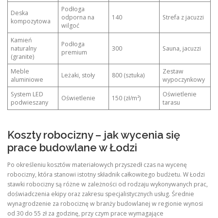
Podłoga
Deska
odporna na
140
Strefa z jacuzzi
kompozytowa
wilgoć
Kamień
Podłoga
naturalny
300
Sauna, jacuzzi
premium
(granite)
Meble
Zestaw
Leżaki, stoły
800 (sztuka)
aluminiowe
wypoczynkowy
System LED
Oświetlenie
Oświetlenie
150 (zł/m²)
podwieszany
tarasu
Koszty robocizny – jak wycenia się
prace budowlane w Łodzi
Po określeniu kosztów materiałowych przyszedł czas na wycenę
robocizny, która stanowi istotny składnik całkowitego budżetu. W Łodzi
stawki robocizny są różne w zależności od rodzaju wykonywanych prac,
doświadczenia ekipy oraz zakresu specjalistycznych usług. Średnie
wynagrodzenie za robociznę w branży budowlanej w regionie wynosi
od 30 do 55 zł za godzinę, przy czym prace wymagające