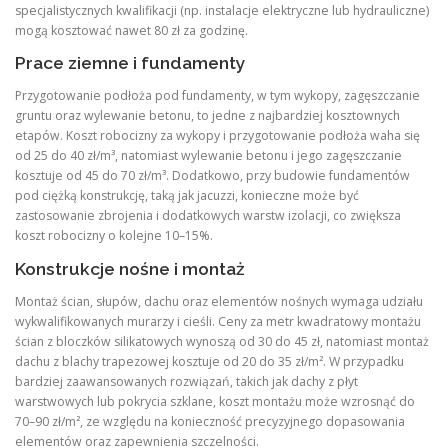
specjalistycznych kwalifikacji (np. instalacje elektryczne lub hydrauliczne)
mogą kosztować nawet 80 zł za godzinę.
Prace ziemne i fundamenty
Przygotowanie podłoża pod fundamenty, w tym wykopy, zagęszczanie
gruntu oraz wylewanie betonu, to jedne z najbardziej kosztownych
etapów. Koszt robocizny za wykopy i przygotowanie podłoża waha się
od 25 do 40 zł/m³, natomiast wylewanie betonu i jego zagęszczanie
kosztuje od 45 do 70 zł/m³. Dodatkowo, przy budowie fundamentów
pod ciężką konstrukcję, taką jak jacuzzi, konieczne może być
zastosowanie zbrojenia i dodatkowych warstw izolacji, co zwiększa
koszt robocizny o kolejne 10–15%.
Konstrukcje nośne i montaż
Montaż ścian, słupów, dachu oraz elementów nośnych wymaga udziału
wykwalifikowanych murarzy i cieśli. Ceny za metr kwadratowy montażu
ścian z bloczków silikatowych wynoszą od 30 do 45 zł, natomiast montaż
dachu z blachy trapezowej kosztuje od 20 do 35 zł/m². W przypadku
bardziej zaawansowanych rozwiązań, takich jak dachy z płyt
warstwowych lub pokrycia szklane, koszt montażu może wzrosnąć do
70–90 zł/m², ze względu na konieczność precyzyjnego dopasowania
elementów oraz zapewnienia szczelności.