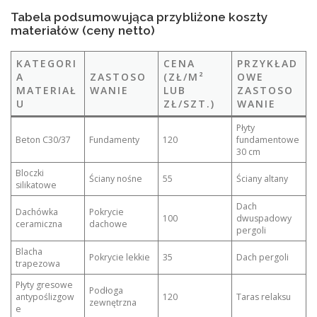
Tabela podsumowująca przybliżone koszty
materiałów (ceny netto)
KATEGORI
CENA
PRZYKŁAD
A
ZASTOSO
(ZŁ/M²
OWE
MATERIAŁ
WANIE
LUB
ZASTOSO
U
ZŁ/SZT.)
WANIE
Płyty
Beton C30/37
Fundamenty
120
fundamentowe
30 cm
Bloczki
Ściany nośne
55
Ściany altany
silikatowe
Dach
Dachówka
Pokrycie
100
dwuspadowy
ceramiczna
dachowe
pergoli
Blacha
Pokrycie lekkie
35
Dach pergoli
trapezowa
Płyty gresowe
Podłoga
antypoślizgow
120
Taras relaksu
zewnętrzna
e