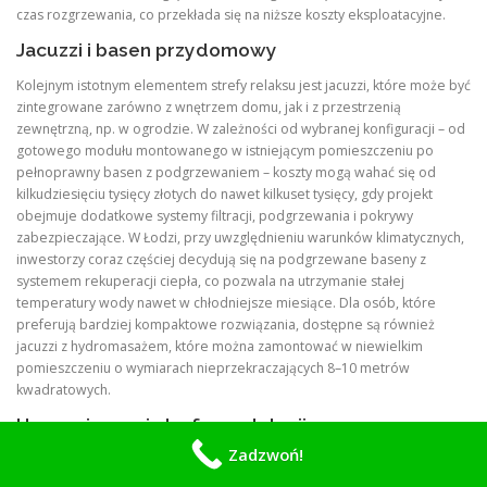
czas rozgrzewania, co przekłada się na niższe koszty eksploatacyjne.
Jacuzzi i basen przydomowy
Kolejnym istotnym elementem strefy relaksu jest jacuzzi, które może być
zintegrowane zarówno z wnętrzem domu, jak i z przestrzenią
zewnętrzną, np. w ogrodzie. W zależności od wybranej konfiguracji – od
gotowego modułu montowanego w istniejącym pomieszczeniu po
pełnoprawny basen z podgrzewaniem – koszty mogą wahać się od
kilkudziesięciu tysięcy złotych do nawet kilkuset tysięcy, gdy projekt
obejmuje dodatkowe systemy filtracji, podgrzewania i pokrywy
zabezpieczające. W Łodzi, przy uwzględnieniu warunków klimatycznych,
inwestorzy coraz częściej decydują się na podgrzewane baseny z
systemem rekuperacji ciepła, co pozwala na utrzymanie stałej
temperatury wody nawet w chłodniejsze miesiące. Dla osób, które
preferują bardziej kompaktowe rozwiązania, dostępne są również
jacuzzi z hydromasażem, które można zamontować w niewielkim
pomieszczeniu o wymiarach nieprzekraczających 8–10 metrów
kwadratowych.
Home cinema i strefa medytacji
Zadzwoń!
Współczesne strefy relaksu coraz częściej obejmują także elementy
rozrywkowe, takie jak pokój kinowy (home cinema). Tego typu