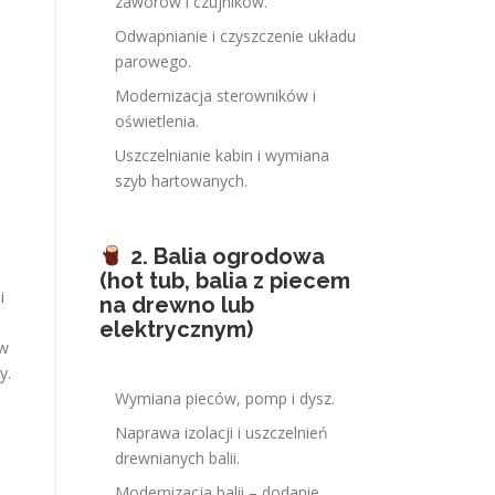
zaworów i czujników.
Odwapnianie i czyszczenie układu
parowego.
Modernizacja sterowników i
oświetlenia.
Uszczelnianie kabin i wymiana
szyb hartowanych.
2. Balia ogrodowa
(hot tub, balia z piecem
i
na drewno lub
elektrycznym)
 w
y.
Wymiana pieców, pomp i dysz.
i
Naprawa izolacji i uszczelnień
drewnianych balii.
Modernizacja balii – dodanie