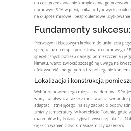
na celu przedstawienie kompleksowego przewodnika
domowym SPA w pełni, unikając typowych problemó
na długoterminowe i bezproblemowe użytkowanie 
Fundamenty sukcesu: 
Pierwszym i kluczowym krokiem do uniknięcia przy
sprzętu już na etapie projektowania domowego SPA
specyficznych potrzeb danego pomieszczenia i jeg
klimatu, warto zwrócić szczególną uwagę na kwestie
efektywność energetyczną i zapobieganie kondensa
Lokalizacja i konstrukcja pomiesz
Wybór odpowiedniego miejsca na domowe SPA jest
wody i odpływu, a także z możliwością swobodnej 
adaptacji istniejącego, należy zadbać o odpowiednią
zmiany temperatury. W kontekście Torunia, gdzie w
materiałów hydroizolacyjnych wysokiej jakości. Na
ciężkich wanien z hydromasażem czy basenów.