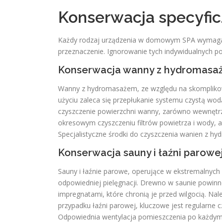
Konserwacja specyfic
Każdy rodzaj urządzenia w domowym SPA wymaga spe
przeznaczenie. Ignorowanie tych indywidualnych p
Konserwacja wanny z hydromas
Wanny z hydromasażem, ze względu na skompliko
użyciu zaleca się przepłukanie systemu czystą wod
czyszczenie powierzchni wanny, zarówno wewnętrzn
okresowym czyszczeniu filtrów powietrza i wody,
Specjalistyczne środki do czyszczenia wanien z h
Konserwacja sauny i łaźni parowe
Sauny i łaźnie parowe, operujące w ekstremalnyc
odpowiedniej pielęgnacji. Drewno w saunie powinn
impregnatami, które chronią je przed wilgocią. Nal
przypadku łaźni parowej, kluczowe jest regularne 
Odpowiednia wentylacja pomieszczenia po każdym u