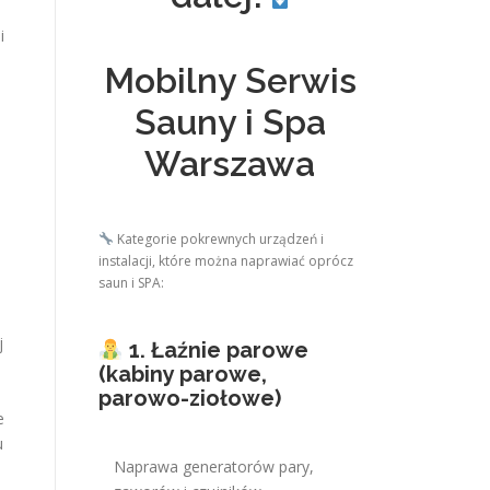
i
Mobilny Serwis
Sauny i Spa
Warszawa
Kategorie pokrewnych urządzeń i
instalacji, które można naprawiać oprócz
saun i SPA:
j
1. Łaźnie parowe
(kabiny parowe,
parowo-ziołowe)
e
u
Naprawa generatorów pary,