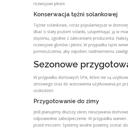
rozwojowi pleśni.
Konserwacja tężni solankowej
Tężnie solankowe, coraz popularniejsze w domowyc
dbać o stały poziom solanki, uzupełniając ją w m
stężeniu, zgodnie z zaleceniami producenta. Należ
rozwojowi glonów i pleśni. W przypadku tężni wew
pomieszczenia, aby zapobiec nadmiernemu zawilgo
Sezonowe przygotowa
W przypadku domowych SPA, które nie są użytkowa
zimowego oraz do wznowienia użytkowania po prz
uszkodzeń.
Przygotowanie do zimy
Jeśli planujemy dłuższy okres nieużywania domow
odpowiednie zabezpieczenie. W przypadku wanien z
przed mrozem. Systemy wodne powinny zostać dok