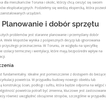
 dla mieszkańców Torunia i okolic, którzy chcą cieszyć się swoim
w eksploatacyjnych. Podzielimy się wiedzą ekspercką, która pozwol
zainstalowanych urządzeń.
Planowanie i dobór sprzętu
szłych problemów jest staranne planowanie i przemyślany dobór
. Wiele kłopotów wynika z pośpiesznych decyzji lub ignorowania
o przyszłego przeznaczenia. W Toruniu, ze względu na specyfikę
 izolacji termicznej i wentylacji, które mają bezpośredni wpływ na
cji.
czenia
 fundamentalny. Idealne jest pomieszczenie z dostępem do bieżące
cyrkulacji powietrza. W przypadku budowy nowego obiektu lub
 konstrukcję ścian, podłogi i sufitu, która będzie odporna na wilgoć i
ilgotność powietrza potrafi być zmienna, kluczowe jest zastosowani
leży również uwzględnić obciążenie stropów, szczególnie w przypadk