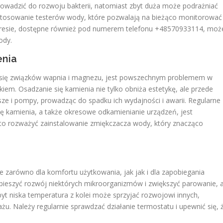
owadzić do rozwoju bakterii, natomiast zbyt duża może podrażniać
stosowanie testerów wody, które pozwalają na bieżąco monitorować
akresie, dostępne również pod numerem telefonu +48570933114, moż
ody.
enia
 się związków wapnia i magnezu, jest powszechnym problemem w
kiem. Osadzanie się kamienia nie tylko obniża estetykę, ale przede
e i pompy, prowadząc do spadku ich wydajności i awarii. Regularne
ę kamienia, a także okresowe odkamienianie urządzeń, jest
to rozważyć zainstalowanie zmiękczacza wody, który znacząco
 zarówno dla komfortu użytkowania, jak jak i dla zapobiegania
eszyć rozwój niektórych mikroorganizmów i zwiększyć parowanie, 
yt niska temperatura z kolei może sprzyjać rozwojowi innych,
żu. Należy regularnie sprawdzać działanie termostatu i upewnić się, 