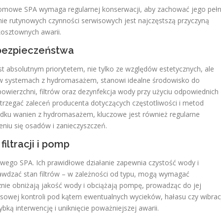
domowe SPA wymaga regularnej konserwacji, aby zachować jego peł
banie rutynowych czynności serwisowych jest najczęstszą przyczyną
osztownych awarii.
 bezpieczeństwa
t absolutnym priorytetem, nie tylko ze względów estetycznych, ale
w systemach z hydromasażem, stanowi idealne środowisko do
powierzchni, filtrów oraz dezynfekcja wody przy użyciu odpowiednich
trzegać zaleceń producenta dotyczących częstotliwości i metod
adku wanien z hydromasażem, kluczowe jest również regularne
niu się osadów i zanieczyszczeń.
iltracji i pomp
wego SPA. Ich prawidłowe działanie zapewnia czystość wody i
rawdzać stan filtrów – w zależności od typu, mogą wymagać
cznie obniżają jakość wody i obciążają pompę, prowadząc do jej
owej kontroli pod kątem ewentualnych wycieków, hałasu czy wibracj
ką interwencję i uniknięcie poważniejszej awarii.