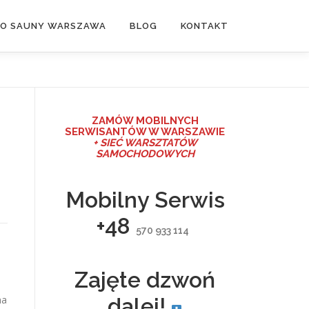
DO SAUNY WARSZAWA
BLOG
KONTAKT
ZAMÓW MO
BILNYCH
SERWISANTÓW W WARSZAWIE
+ SIEĆ WARSZTATÓW
SAMOCHODOWYCH
Mobilny Serwis
+48
570 933 114
Zajęte dzwoń
ma
dalej!