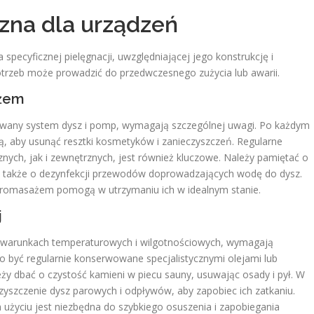
zna dla urządzeń
cyficznej pielęgnacji, uwzględniającej jego konstrukcję i
otrzeb może prowadzić do przedwczesnego zużycia lub awarii.
ażem
wany system dysz i pomp, wymagają szczególnej uwagi. Po każdym
ą, aby usunąć resztki kosmetyków i zanieczyszczeń. Regularne
ych, jak i zewnętrznych, jest również kluczowe. Należy pamiętać o
 a także o dezynfekcji przewodów doprowadzających wodę do dysz.
ydromasażem pomogą w utrzymaniu ich w idealnym stanie.
j
h warunkach temperaturowych i wilgotnościowych, wymagają
o być regularnie konserwowane specjalistycznymi olejami lub
eży dbać o czystość kamieni w piecu sauny, usuwając osady i pył. W
czyszczenie dysz parowych i odpływów, aby zapobiec ich zatkaniu.
życiu jest niezbędna do szybkiego osuszenia i zapobiegania