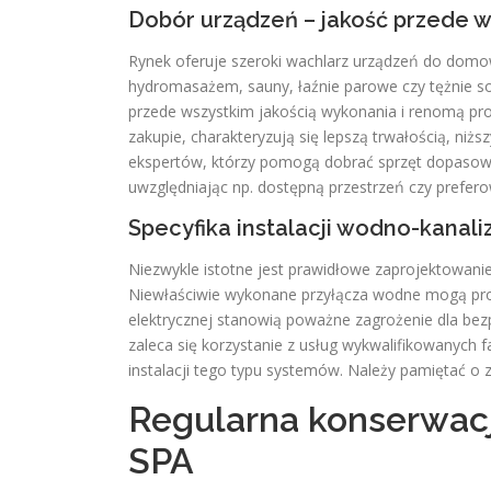
Dobór urządzeń – jakość przede 
Rynek oferuje szeroki wachlarz urządzeń do dom
hydromasażem, sauny, łaźnie parowe czy tężnie sol
przede wszystkim jakością wykonania i renomą p
zakupie, charakteryzują się lepszą trwałością, niżs
ekspertów, którzy pomogą dobrać sprzęt dopasowan
uwzględniając np. dostępną przestrzeń czy preferow
Specyfika instalacji wodno-kanali
Niezwykle istotne jest prawidłowe zaprojektowanie 
Niewłaściwie wykonane przyłącza wodne mogą prowa
elektrycznej stanowią poważne zagrożenie dla bez
zaleca się korzystanie z usług wykwalifikowanych
instalacji tego typu systemów. Należy pamiętać o
Regularna konserwacj
SPA