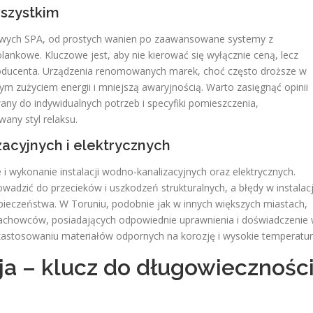
wszystkim
owych SPA, od prostych wanien po zaawansowane systemy z
ankowe. Kluczowe jest, aby nie kierować się wyłącznie ceną, lecz
roducenta. Urządzenia renomowanych marek, choć często droższe w
zym zużyciem energii i mniejszą awaryjnością. Warto zasięgnąć opinii
y do indywidualnych potrzeb i specyfiki pomieszczenia,
any styl relaksu.
zacyjnych i elektrycznych
i wykonanie instalacji wodno-kanalizacyjnych oraz elektrycznych.
dzić do przecieków i uszkodzeń strukturalnych, a błędy w instalacj
pieczeństwa. W Toruniu, podobnie jak w innych większych miastach,
 fachowców, posiadających odpowiednie uprawnienia i doświadczenie
 zastosowaniu materiałów odpornych na korozję i wysokie temperatur
a – klucz do długowiecznośc