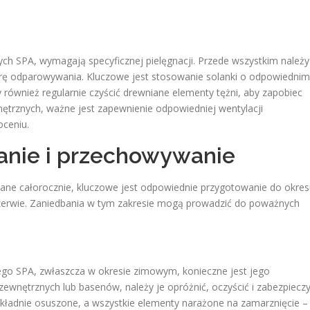
h SPA, wymagają specyficznej pielęgnacji. Przede wszystkim należy
iarę odparowywania. Kluczowe jest stosowanie solanki o odpowiednim
y również regularnie czyścić drewniane elementy tężni, aby zapobiec
nętrznych, ważne jest zapewnienie odpowiedniej wentylacji
ceniu.
nie i przechowywanie
ne całorocznie, kluczowe jest odpowiednie przygotowanie do okres
erwie. Zaniedbania w tym zakresie mogą prowadzić do poważnych
ego SPA, zwłaszcza w okresie zimowym, konieczne jest jego
ewnętrznych lub basenów, należy je opróżnić, oczyścić i zabezpiecz
ładnie osuszone, a wszystkie elementy narażone na zamarznięcie –