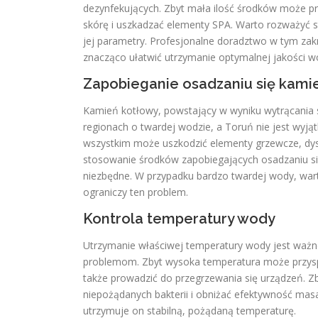
dezynfekujących. Zbyt mała ilość środków może pr
skórę i uszkadzać elementy SPA. Warto rozważyć 
jej parametry. Profesjonalne doradztwo w tym z
znacząco ułatwić utrzymanie optymalnej jakości w
Zapobieganie osadzaniu się kami
Kamień kotłowy, powstający w wyniku wytrącania
regionach o twardej wodzie, a Toruń nie jest wyjąt
wszystkim może uszkodzić elementy grzewcze, dysz
stosowanie środków zapobiegających osadzaniu si
niezbędne. W przypadku bardzo twardej wody, war
ograniczy ten problem.
Kontrola temperatury wody
Utrzymanie właściwej temperatury wody jest ważne
problemom. Zbyt wysoka temperatura może przyspi
także prowadzić do przegrzewania się urządzeń. Zb
niepożądanych bakterii i obniżać efektywność masa
utrzymuje on stabilną, pożądaną temperaturę.