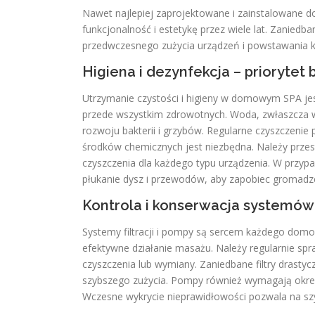
Nawet najlepiej zaprojektowane i zainstalowane 
funkcjonalność i estetykę przez wiele lat. Zanied
przedwczesnego zużycia urządzeń i powstawania k
Higiena i dezynfekcja – priorytet
Utrzymanie czystości i higieny w domowym SPA jes
przede wszystkim zdrowotnych. Woda, zwłaszcza 
rozwoju bakterii i grzybów. Regularne czyszczenie 
środków chemicznych jest niezbędna. Należy przes
czyszczenia dla każdego typu urządzenia. W przyp
płukanie dysz i przewodów, aby zapobiec gromadze
Kontrola i konserwacja systemów f
Systemy filtracji i pompy są sercem każdego domo
efektywne działanie masażu. Należy regularnie sp
czyszczenia lub wymiany. Zaniedbane filtry drasty
szybszego zużycia. Pompy również wymagają okres
Wczesne wykrycie nieprawidłowości pozwala na szyb