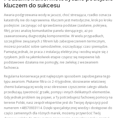
kluczem do sukcesu
Awaria podgrzewania wody w jacuzzi, choć stresująca, rzadko oznacza
katastrofę nie do naprawienia. Kluczem jest metodyczne, krok po kroku
podejście: zaczynając od sprawdzenia podstaw (zasilanie, pokrywa,
filtr), przez analizę komunikatów panelu sterującego, aż po
zaawansowaną diagnostykę komponentów. W wielu przypadkach,
szczególnie związanych z filtrem lub zabezpieczeniem termicznym,
możesz poradzić sobie samodzielnie, oszczędzając czas i pieniądze.
Pamiętaj jednak, że praca z instalacją elektryczną i wodną wiąże się z
ryzykiem. Jeśli na jakimkolwiek etapie czujesz się niepewnie lub
podstawowe działania nie pomogły, nie zwlekaj z wezwaniem
fachowca.
Regularna konserwacja jest najlepszym sposobem zapobiegania tego
typu awariom. Płukanie filtra co 2-4 tygodnie, stosowanie właściwej
chemii balansującej wodę oraz okresowe czyszczenie całego układu
przedłużają żywotność grzałki, pompy i innych delikatnych elementów.
Gdy jednak problem się pojawi, a Ty potrzebujesz fachowej pomocy na
terenie Polski, nasz zespół ekspertów jest do Twojej dyspozycji pod
numerem +48570933114. Dzięki specjalistycznej wiedzy i dostępowi do
części zamiennych dla różnych marek, możemy przywrócić Twój