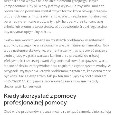
bezpośrednio wpływa na działanie elementu grzejnego i innych
komponentów. Gdy pH wody jest zbyt wysoki lub zbyt niski, może to
prowadzić do powstania krystalicznych formic, które blokują przepływ
wody i ochronę termiczną elementów. Warto regularnie monitorować
parametry chemiczne wody, w tym pH, halogeny oraz koncentrację
chlorku lub bromu, a także stosować odpowiednie środki regulacyjne,
aby utrzymać optymalny zakres.
Skalowanie wody to jeden z najczęstszych problemów w systemach
grzonych, szczególnie w regionach o wysokim stężeniu minerałów. Gdy
woda następuje skalowanie, element grzejny musi pracować znacznie
trudniej, aby wygrać z warstwą kamienia, co prowadzi do niższej
efektywności i częstszej awarii. Aby zminimalizować to zjawisko, warto
stosować dezkalizatory wodne oraz regularnie czyścić system wodny. W
przypadku wystąpienia licznych problemów z grzaniem, konieczna może
być konsultacja z ekspertem, taki jak ten znajdujący się pod numerem
+48570933114, który może zaoferować zaawansowane metody
dezkalizacji i konserwacji.
Kiedy skorzystać z pomocy
profesjonalnej pomocy
Choć wiele problemów z jacuzzi można rozwiązać samodzielnie, istnieją