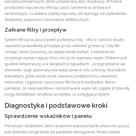
narzędzi pomiarowych, które potwierdzą stan rezystancji. W Polsce
producenci najczęściej oferują części zamienne w zestawach
serwisowych, co ułatwia szybką naprawę, ale wymaga od użytkownika
dokładnej znajomości schematów elektrycznych.
Zatkane filtry i przepływ
System filtracji w jacuzzi pełni podwójną rolę – dba o czystość wody i
zapewnia prawidłowy przepływ przez element grzewczy. Gdy filtr
zostaje zanieczyszczony, przepływ wody maleje, a element nie
otrzymuje wystarczającej ilości cieczy do wymiany ciepła. Efektem jest
spadek temperatury, a w skrajnych przypadkach – przegrzewanie się
elementu i jego automatyczne wyłączenie w celu ochrony. W polskich
warunkach, gdzie woda może zawierać podwyższoną zawartość
minerałów, regularne czyszczenie filtrów jest niezbędne. Warto
pamiętać, że nieprawidłowo zamontowane węże lub zagięte przewody
mogą dodatkowo utrudniać przepływ, co potęguje problem.
Diagnostyka i podstawowe kroki
Sprawdzenie wskaźników i panelu
Pierwszym działaniem, które powinien wykonać każdy właściciel jacuzzi,
jest dokładne przyjrzenie się panelowi sterującemu. Nowoczesne