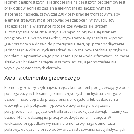
Jednym z najprostszych, a jednocześnie najczęstszych problemów jest
brak odpowiedniego zasilania elektrycznego. Jacuzzi wymaga
stabilnego napięcia, zazwyczaj 230 V przy prądzie trójfazowym, aby
element grzewczy mógł pracować bez zakłóceń. W sytuacji, gdy
zabezpieczenia w skrzynce rozdzielczej wyłączą się, system
automatycznie przejdzie w tryb awaryjny, co objawia się brakiem
podgrzewania. Warto sprawdzić, czy wszystkie wyłączniki są w pozycji
„ON” oraz czy nie doszło do przeciążenia sieci, np. przez podłączenie
jednocześnie kilku dużych urządzeń. W Polsce powszechnie spotyka się
problem nieprawidłowego podłączenia przewodów fazowych, co może
skutkować brakiem napięcia w samym jacuzzi, a jednocześnie nie
wywoływać widocznych alarmów.
Awaria elementu grzewczego
Element grzewczy, czyli najważniejszy komponent podgrzewający wodę,
podlega zużyciu tak samo, jak inne części systemu hydraulicznego. Z
czasem może dojść do przepalenia się rezystora lub uszkodzenia
wewnętrznych połączeń. Typowe objawy to nagłe wyłączenie
podgrzewania, migające kontrolki oraz niepokojące dźwięki – szumy czy
trzaski, które wskazują na pracę w podwyższonym napięciu. W
większości przypadków wymiana elementu wymaga demontażu
pokrywy, odłączenia przewodów oraz zastosowania specjalistycznych