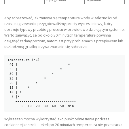
Aby zobrazować, jak zmienia się temperatura wody w zależności od
czasu nagrzewania, przygotowaliśmy prosty wykres liniowy, który
obrazuje typowy przebieg procesu w prawidłowo działającym systemie.
Warto zauważyć, że po około 30 minutach temperaturę powinna
osiągnąć zadany poziom, natomiast przy problemach z przepływem lub
uszkodzoną grzałką krzywa znacznie się spłaszcza.
Temperatura (°C)

 40 |                         *

 35 |                     *

 30 |                 *

 25 |             *

 20 |         *

 15 |     *

 10 | *

  5 |*

    +-----------------------------

Wykres ten można wykorzystać jako punkt odniesienia podczas
codziennej kontroli – jeżeli po 20 minutach temperatura nie przekracza