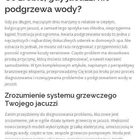
podgrzewa wody?
Gdy po długim, męczącym dniu marzymy o relaksie w ciepłym,
bulgocącym jacuzzi, a zamiast tego spotyka nas chłodna, nieprzyjemna
kąpiel, frustracja jest ogromna. Awaria podgrzewania wody to jedna z
najczęstszych i najbardziej dokuczliwych usterek w domowych spa. Nie
oznacza to jednak, że musisz od razu rezygnować z przyjemności lub
ponosić ogromne koszty serwisowe. Często problem ma stosunkowo
prostą przyczynę, którą możesz zdiagnozować, a nawet naprawić
samodzielnie. W tym kompleksowym artykule, napisanym z perspektywy
branżowego eksperta, przeprowadzimy Cię krok po kroku przez proces
diagnozowania i rozwiązywania problemów z podgrzewaniem wody w
jacuzzi.
Zrozumienie systemu grzewczego
Twojego jacuzzi
Zanim przejdziemy do diagnozowania problemu, kluczowe jest
zrozumienie, jak w ogóle działa system grzewczy w jacuzzi. Większość
nowoczesnych modeli wykorzystuje grzałkę elektryczną, umieszczoną w
obiegu wody, często w tzw. zespole grzewczo-pompowym. Woda jest