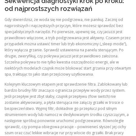
Sekwencja diagnostyki krok po kroku:
od najprostszych rozwiązań
Gdy stwierdzisz, że woda się nie podgrzewa, nie panikuj. Zacznij od
najprostszych i najczęstszych przyczyn, które możesz sprawdzić bez
specjalistycznych narzędzi. Po pierwsze, upewnij się, czy jacuzzi jest
prawidłowo włączone, a tryb podgrzewania jest aktywny. Czasem przez
przypadek można ustawić timer lub tryb ekonomiczny („sleep mode”),
który wyłącza grzanie. Sprawdź ustawienia na panelu sterującym. Po
drugie, zweryfikuj, czy pokrywa jacuzzi jest prawidłowo założona.
Szczelna pokrywa to nie tylko kwestia oszczędności energii, ale w
niektórych modelach czujnik może blokować start grzania przy otwartym
spa, traktując to jako stan przejściowy użytkowania.
Kolejnym kluczowym etapem jest sprawdzenie filtra. Zablokowany lub
bardzo brudny filtr znacząco ogranicza przepływ wody przez system.
Jeśli przepływ jest zbyt słaby, czujnik przepływu (flow switch) nie
zostanie aktywowany, a płyta sterująca nie załączy grzałki w trosce o
bezpieczeństwo. Wyjmij filtr, dokładnie go przepłucz pod silnym
strumieniem wody lub namocz w dedykowanym środku czyszczącym, a
następnie spróbuj ponownie uruchomić podgrzewanie. Równolegle
sprawdź, czy pompa obiegowa pracuje – powinieneś słyszeć jej cichy
szum oraz czuć lekkie wibracje rur przy wlocie do grzałki. Brak pracy