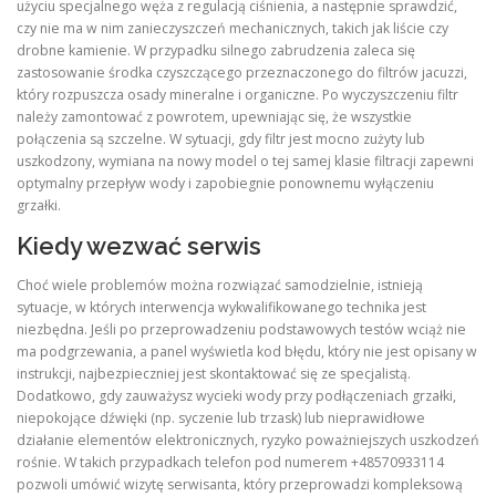
użyciu specjalnego węża z regulacją ciśnienia, a następnie sprawdzić,
czy nie ma w nim zanieczyszczeń mechanicznych, takich jak liście czy
drobne kamienie. W przypadku silnego zabrudzenia zaleca się
zastosowanie środka czyszczącego przeznaczonego do filtrów jacuzzi,
który rozpuszcza osady mineralne i organiczne. Po wyczyszczeniu filtr
należy zamontować z powrotem, upewniając się, że wszystkie
połączenia są szczelne. W sytuacji, gdy filtr jest mocno zużyty lub
uszkodzony, wymiana na nowy model o tej samej klasie filtracji zapewni
optymalny przepływ wody i zapobiegnie ponownemu wyłączeniu
grzałki.
Kiedy wezwać serwis
Choć wiele problemów można rozwiązać samodzielnie, istnieją
sytuacje, w których interwencja wykwalifikowanego technika jest
niezbędna. Jeśli po przeprowadzeniu podstawowych testów wciąż nie
ma podgrzewania, a panel wyświetla kod błędu, który nie jest opisany w
instrukcji, najbezpieczniej jest skontaktować się ze specjalistą.
Dodatkowo, gdy zauważysz wycieki wody przy podłączeniach grzałki,
niepokojące dźwięki (np. syczenie lub trzask) lub nieprawidłowe
działanie elementów elektronicznych, ryzyko poważniejszych uszkodzeń
rośnie. W takich przypadkach telefon pod numerem +48570933114
pozwoli umówić wizytę serwisanta, który przeprowadzi kompleksową