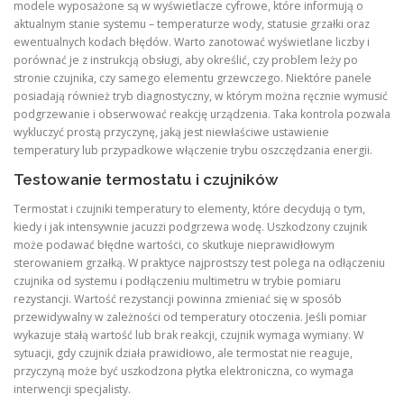
modele wyposażone są w wyświetlacze cyfrowe, które informują o
aktualnym stanie systemu – temperaturze wody, statusie grzałki oraz
ewentualnych kodach błędów. Warto zanotować wyświetlane liczby i
porównać je z instrukcją obsługi, aby określić, czy problem leży po
stronie czujnika, czy samego elementu grzewczego. Niektóre panele
posiadają również tryb diagnostyczny, w którym można ręcznie wymusić
podgrzewanie i obserwować reakcję urządzenia. Taka kontrola pozwala
wykluczyć prostą przyczynę, jaką jest niewłaściwe ustawienie
temperatury lub przypadkowe włączenie trybu oszczędzania energii.
Testowanie termostatu i czujników
Termostat i czujniki temperatury to elementy, które decydują o tym,
kiedy i jak intensywnie jacuzzi podgrzewa wodę. Uszkodzony czujnik
może podawać błędne wartości, co skutkuje nieprawidłowym
sterowaniem grzałką. W praktyce najprostszy test polega na odłączeniu
czujnika od systemu i podłączeniu multimetru w trybie pomiaru
rezystancji. Wartość rezystancji powinna zmieniać się w sposób
przewidywalny w zależności od temperatury otoczenia. Jeśli pomiar
wykazuje stałą wartość lub brak reakcji, czujnik wymaga wymiany. W
sytuacji, gdy czujnik działa prawidłowo, ale termostat nie reaguje,
przyczyną może być uszkodzona płytka elektroniczna, co wymaga
interwencji specjalisty.