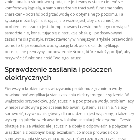
zmieniona lub stopniowo spada, nie jesteśmy w stanie cieszyć się
komfortową kąpielą, a samo urządzenie traci swój fundamentalny
charakter – potrafić podgrzać wodę do optymalnego poziomu. Ta
sytuacja może być frustrująca, ale ważne jest, aby zrozumieć, że
problem ten rzadko jest skomplikowany i często można go rozwiązać
samodzielnie, konsultując się z instrukcją obsługi i podstawowymi
zasadami diagnostyki. Przedstawiony w niniejszym artykule przewodnik
pomoże Ci przeanalizować sytuację krok po kroku, identyfikując
potencjalne przyczyny i odpowiednie środki, które należy podjąć, aby
przywrócić funkcjonalność Twojego jacuzzi.
Sprawdzenie zasilania i połączeń
elektrycznych
Pierwszym krokiem w rozwiązywaniu problemu z grzaniem wody
powinno być weryfikacja stanu zasilania elektrycznego urządzenia. W
większości przypadków, gdy jacuzzi nie podgrzewa wody, problem leży
w nieprawidłowym podłączeniu lub awarii systemu zasilania. Należy
sprawdzić, czy włącznik główny dla urządzenia jest włączony, a także czy
występują jakiekolwiek awarie w lokalnej instalacji elektrycznej. Często
okazuje się, że właściciele jacuzzi nie dbały o odpowiednie połączenie
urządzenia z osobnym bezpiecznikiem, co może prowadzić do
samowyłączania się systemu podczas próby rozpoczęcia cyklu grzania.