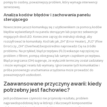
pompy to osobny, poważniejszy problem, który wymaga interwencji
serwisowej.
Analiza kodów błędów i zachowania panelu
sterującego
Nowoczesne jacuzzi komunikują się z użytkownikiem za pomocą kodów
błędów wyświetlanych na panelu sterującym lub poprzez sekwencje
migających diod LED. Koniecznie zajrzyj do instrukcji obsługi, aby
rozszyfrować te komunikaty. Kod taki jak „EH” (Error Heater), „FLO” (Flow
Error) czy „OH” (Overheat) bezpośrednio naprowadzi Cię na źródło
problemu. Na przykład, błąd przepływu (FLO) wskazuje najczęściej na
problem z filtrem, pompą obiegową lub samym czujnikiem przepływu.
Błąd przegrzania (OH) sugeruje, że wyłącznik termiczny został zadziałany
i może wymagać resetu lub wymiany. Ignorowanie tych komunikatów i
próba ponownego uruchamiania urządzenia może prowadzić do
poważniejszych uszkodzeń.
Zaawansowane przyczyny awarii: kiedy
potrzebny jest fachowiec?
Jeśli podstawowe czynności nie przyniosły rezultatu, problem
najprawdopodobniej leży w którejś z kluczowych komponentów