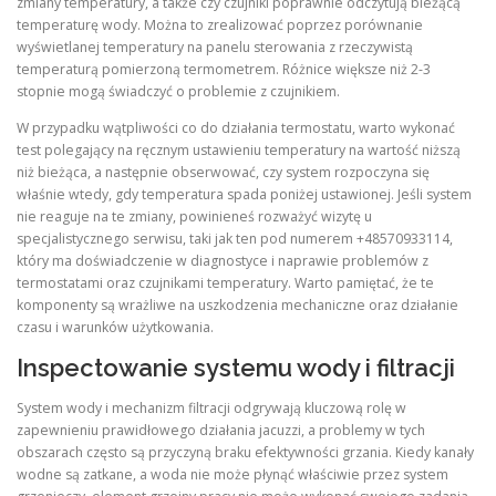
zmiany temperatury, a także czy czujniki poprawnie odczytują bieżącą
temperaturę wody. Można to zrealizować poprzez porównanie
wyświetlanej temperatury na panelu sterowania z rzeczywistą
temperaturą pomierzoną termometrem. Różnice większe niż 2-3
stopnie mogą świadczyć o problemie z czujnikiem.
W przypadku wątpliwości co do działania termostatu, warto wykonać
test polegający na ręcznym ustawieniu temperatury na wartość niższą
niż bieżąca, a następnie obserwować, czy system rozpoczyna się
właśnie wtedy, gdy temperatura spada poniżej ustawionej. Jeśli system
nie reaguje na te zmiany, powinieneś rozważyć wizytę u
specjalistycznego serwisu, taki jak ten pod numerem +48570933114,
który ma doświadczenie w diagnostyce i naprawie problemów z
termostatami oraz czujnikami temperatury. Warto pamiętać, że te
komponenty są wrażliwe na uszkodzenia mechaniczne oraz działanie
czasu i warunków użytkowania.
Inspectowanie systemu wody i filtracji
System wody i mechanizm filtracji odgrywają kluczową rolę w
zapewnieniu prawidłowego działania jacuzzi, a problemy w tych
obszarach często są przyczyną braku efektywności grzania. Kiedy kanały
wodne są zatkane, a woda nie może płynąć właściwie przez system