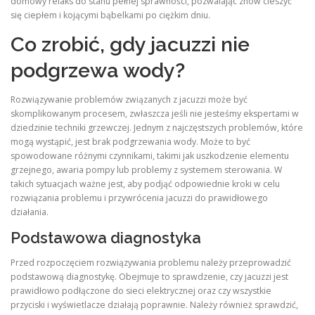
domowy relaks do stanu pełnej sprawności, pozwalając znów cieszyć
się ciepłem i kojącymi bąbelkami po ciężkim dniu.
Co zrobić, gdy jacuzzi nie
podgrzewa wody?
Rozwiązywanie problemów związanych z jacuzzi może być
skomplikowanym procesem, zwłaszcza jeśli nie jesteśmy ekspertami w
dziedzinie techniki grzewczej. Jednym z najczęstszych problemów, które
mogą wystąpić, jest brak podgrzewania wody. Może to być
spowodowane różnymi czynnikami, takimi jak uszkodzenie elementu
grzejnego, awaria pompy lub problemy z systemem sterowania. W
takich sytuacjach ważne jest, aby podjąć odpowiednie kroki w celu
rozwiązania problemu i przywrócenia jacuzzi do prawidłowego
działania.
Podstawowa diagnostyka
Przed rozpoczęciem rozwiązywania problemu należy przeprowadzić
podstawową diagnostykę. Obejmuje to sprawdzenie, czy jacuzzi jest
prawidłowo podłączone do sieci elektrycznej oraz czy wszystkie
przyciski i wyświetlacze działają poprawnie. Należy również sprawdzić,