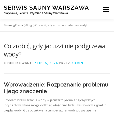
Przejdź
SERWIS SAUNY WARSZAWA
do
Menu
treści
Naprawa, Serwis i Wymiana Sauny Warszawa
Strona główna
»
Blog
»
Co zrobić, gdy jacuzzi nie podgrzewa wody?
SERWIS DO SAUNY WARSZAWA
BLOG
KONTAKT
Co zrobić, gdy jacuzzi nie podgrzewa
wody?
OPUBLIKOWANO
7 LIPCA, 2026
PRZEZ
ADMIN
Wprowadzenie: Rozpoznanie problemu
i jego znaczenie
Problem braku grzania wody w jacuzzi to jedna z najczęstszych
incydentów, które mogą dotknąć właścicieli tych luksusowych kąpieli z
ciepłą wody. Gdy oczekiwana temperatura wody pozostaje nie