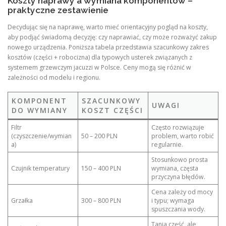
Koszty naprawy a wymiana komponentów –
praktyczne zestawienie
Decydując się na naprawę, warto mieć orientacyjny pogląd na koszty,
aby podjąć świadomą decyzję: czy naprawiać, czy może rozważyć zakup
nowego urządzenia. Poniższa tabela przedstawia szacunkowy zakres
kosztów (części + robocizna) dla typowych usterek związanych z
systemem grzewczym jacuzzi w Polsce. Ceny mogą się różnić w
zależności od modelu i regionu.
KOMPONENT
SZACUNKOWY
UWAGI
DO WYMIANY
KOSZT CZĘŚCI
Filtr
Często rozwiązuje
(czyszczenie/wymian
50 – 200 PLN
problem, warto robić
a)
regularnie.
Stosunkowo prosta
Czujnik temperatury
150 – 400 PLN
wymiana, częsta
przyczyna błędów.
Cena zależy od mocy
Grzałka
300 – 800 PLN
i typu; wymaga
spuszczania wody.
Tania część, ale