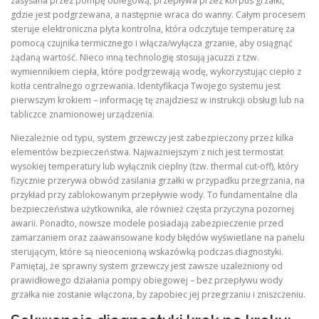
zasysana przez pompę obiegową, przepływa przez korpus grzałki,
gdzie jest podgrzewana, a następnie wraca do wanny. Całym procesem
steruje elektroniczna płyta kontrolna, która odczytuje temperaturę za
pomocą czujnika termicznego i włącza/wyłącza grzanie, aby osiągnąć
żądaną wartość. Nieco inną technologię stosują jacuzzi z tzw.
wymiennikiem ciepła, które podgrzewają wodę, wykorzystując ciepło z
kotła centralnego ogrzewania. Identyfikacja Twojego systemu jest
pierwszym krokiem – informację tę znajdziesz w instrukcji obsługi lub na
tabliczce znamionowej urządzenia.
Niezależnie od typu, system grzewczy jest zabezpieczony przez kilka
elementów bezpieczeństwa. Najważniejszym z nich jest termostat
wysokiej temperatury lub wyłącznik cieplny (tzw. thermal cut-off), który
fizycznie przerywa obwód zasilania grzałki w przypadku przegrzania, na
przykład przy zablokowanym przepływie wody. To fundamentalne dla
bezpieczeństwa użytkownika, ale również częsta przyczyna pozornej
awarii. Ponadto, nowsze modele posiadają zabezpieczenie przed
zamarzaniem oraz zaawansowane kody błędów wyświetlane na panelu
sterującym, które są nieocenioną wskazówką podczas diagnostyki.
Pamiętaj, że sprawny system grzewczy jest zawsze uzależniony od
prawidłowego działania pompy obiegowej – bez przepływu wody
grzałka nie zostanie włączona, by zapobiec jej przegrzaniu i zniszczeniu.