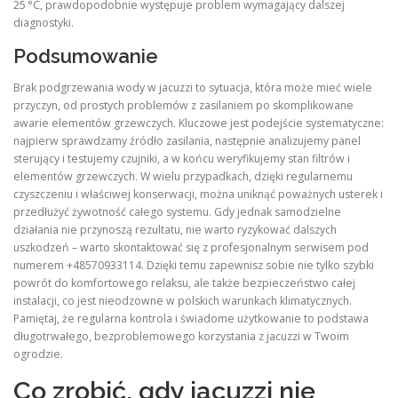
25 °C, prawdopodobnie występuje problem wymagający dalszej
diagnostyki.
Podsumowanie
Brak podgrzewania wody w jacuzzi to sytuacja, która może mieć wiele
przyczyn, od prostych problemów z zasilaniem po skomplikowane
awarie elementów grzewczych. Kluczowe jest podejście systematyczne:
najpierw sprawdzamy źródło zasilania, następnie analizujemy panel
sterujący i testujemy czujniki, a w końcu weryfikujemy stan filtrów i
elementów grzewczych. W wielu przypadkach, dzięki regularnemu
czyszczeniu i właściwej konserwacji, można uniknąć poważnych usterek i
przedłużyć żywotność całego systemu. Gdy jednak samodzielne
działania nie przynoszą rezultatu, nie warto ryzykować dalszych
uszkodzeń – warto skontaktować się z profesjonalnym serwisem pod
numerem +48570933114. Dzięki temu zapewnisz sobie nie tylko szybki
powrót do komfortowego relaksu, ale także bezpieczeństwo całej
instalacji, co jest nieodzowne w polskich warunkach klimatycznych.
Pamiętaj, że regularna kontrola i świadome użytkowanie to podstawa
długotrwałego, bezproblemowego korzystania z jacuzzi w Twoim
ogrodzie.
Co zrobić, gdy jacuzzi nie