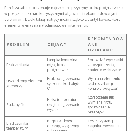
Poniższa tabela prezentuje najczęstsze przyczyny braku podgrzewania
w połączeniu z charakterystycznymi objawami i rekomendowanymi
działaniami. Dzięki takiej matrycy można szybko zidentyfikować, które
elementy wymagają natychmiastowej interwencji.
REKOMENDOW
PROBLEM
OBJAWY
ANE
DZIAŁANIE
Lampka kontrolna
Sprawdzić wyłączniki,
Brak zasilania
miga, brak
zabezpieczenia,
podgrzewania
napięcie w skrzynce
Brak podgrzewania,
Wymiana elementu,
Uszkodzony element
syczenie, kod błędu
test rezystancji,
grzewczy
01
kontrola połączeń
Czyszczenie lub
Niska temperatura,
wymiana filtru,
Zatkany filtr
długie nagrzewanie,
sprawdzenie
wyciek
przepływu
Nieprawidłowe
Test rezystancji
Błąd czujnika
odczyty, wyłączony
czujnika, ewentualna
temperatury
tryb grzania
wymiana