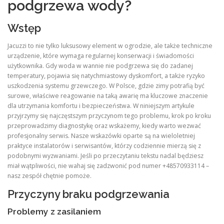
podgrzewa wody?
Wstęp
Jacuzzi to nie tylko luksusowy element w ogrodzie, ale także techniczne
urządzenie, które wymaga regularnej konserwacji i świadomości
użytkownika. Gdy woda w wannie nie podgrzewa się do zadanej
temperatury, pojawia się natychmiastowy dyskomfort, a także ryzyko
uszkodzenia systemu grzewczego. W Polsce, gdzie zimy potrafią być
surowe, właściwe reagowanie na taką awarię ma kluczowe znaczenie
dla utrzymania komfortu i bezpieczeństwa. W niniejszym artykule
przyjrzymy się najczęstszym przyczynom tego problemu, krok po kroku
przeprowadzimy diagnostykę oraz wskażemy, kiedy warto wezwać
profesjonalny serwis. Nasze wskazówki oparte są na wieloletniej
praktyce instalatorów i serwisantów, którzy codziennie mierzą się z
podobnymi wyzwaniami. Jeśli po przeczytaniu tekstu nadal będziesz
miał wątpliwości, nie wahaj się zadzwonić pod numer +48570933114 –
nasz zespół chętnie pomoże.
Przyczyny braku podgrzewania
Problemy z zasilaniem