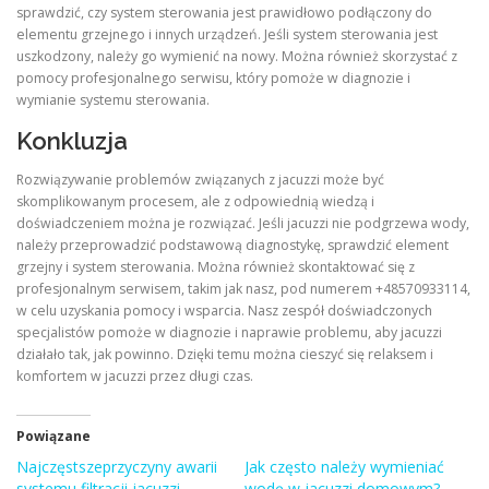
sprawdzić, czy system sterowania jest prawidłowo podłączony do
elementu grzejnego i innych urządzeń. Jeśli system sterowania jest
uszkodzony, należy go wymienić na nowy. Można również skorzystać z
pomocy profesjonalnego serwisu, który pomoże w diagnozie i
wymianie systemu sterowania.
Konkluzja
Rozwiązywanie problemów związanych z jacuzzi może być
skomplikowanym procesem, ale z odpowiednią wiedzą i
doświadczeniem można je rozwiązać. Jeśli jacuzzi nie podgrzewa wody,
należy przeprowadzić podstawową diagnostykę, sprawdzić element
grzejny i system sterowania. Można również skontaktować się z
profesjonalnym serwisem, takim jak nasz, pod numerem +48570933114,
w celu uzyskania pomocy i wsparcia. Nasz zespół doświadczonych
specjalistów pomoże w diagnozie i naprawie problemu, aby jacuzzi
działało tak, jak powinno. Dzięki temu można cieszyć się relaksem i
komfortem w jacuzzi przez długi czas.
Powiązane
Najczęstszeprzyczyny awarii
Jak często należy wymieniać
systemu filtracji jacuzzi
wodę w jacuzzi domowym?