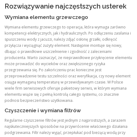
Rozwiązywanie najczęstszych usterek
Wymiana elementu grzewczego
Wymiana elementu grzewczego to operacja, która wymaga zarówno
kompetencji elektrycznych, jak i hydraulicznych. Po odłączeniu zasilania i
spuszczeniu wody z jacuzzi, należy zdjąć osłonę grzałki, odkręcić
przyłącza i wyciągnąć zużyty element. Następnie montuje się nowy,
dbając o prawidłowe uszczelnienie i zgodność z zaleceniami
producenta. Warto zaznaczyć, że nieprawidłowe przykręcenie elementu
może prowadzić do wycieków oraz zwiększonego ryzyka
przegrzewania się. Po zakończeniu prac konieczne jest
przeprowadzenie testu szczelności oraz weryfikacja, czy nowy element
osiąga wymaganą temperaturę w przewidywanym czasie. W Polsce
wiele firm serwisowych oferuje pakietowy serwis, w którym wymiana
elementu wiąże się z pełną kontrolą całego systemu, co znacznie
podnosi bezpieczeństwo użytkowania.
Czyszczenie i wymiana filtrów
Regularne czyszczenie filtrów jest jednym z najprostszych, a zarazem
najskuteczniejszych sposobów na przywrócenie właściwego działania
podgrzewania. Filtr należy wyjąć, przepłukać pod bieżącą wodą przy