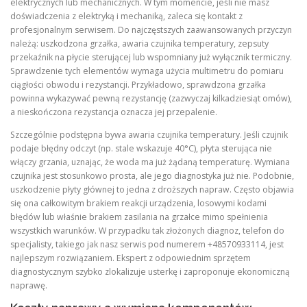
elektrycznych lub mechanicznych. W tym momencie, jeśli nie masz
doświadczenia z elektryką i mechaniką, zaleca się kontakt z
profesjonalnym serwisem. Do najczęstszych zaawansowanych przyczyn
należą: uszkodzona grzałka, awaria czujnika temperatury, zepsuty
przekaźnik na płycie sterującej lub wspomniany już wyłącznik termiczny.
Sprawdzenie tych elementów wymaga użycia multimetru do pomiaru
ciągłości obwodu i rezystancji. Przykładowo, sprawdzona grzałka
powinna wykazywać pewną rezystancję (zazwyczaj kilkadziesiąt omów),
a nieskończona rezystancja oznacza jej przepalenie.
Szczególnie podstępna bywa awaria czujnika temperatury. Jeśli czujnik
podaje błędny odczyt (np. stale wskazuje 40°C), płyta sterująca nie
włączy grzania, uznając, że woda ma już żądaną temperaturę. Wymiana
czujnika jest stosunkowo prosta, ale jego diagnostyka już nie. Podobnie,
uszkodzenie płyty głównej to jedna z droższych napraw. Często objawia
się ona całkowitym brakiem reakcji urządzenia, losowymi kodami
błędów lub właśnie brakiem zasilania na grzałce mimo spełnienia
wszystkich warunków. W przypadku tak złożonych diagnoz, telefon do
specjalisty, takiego jak nasz serwis pod numerem +48570933114, jest
najlepszym rozwiązaniem. Ekspert z odpowiednim sprzętem
diagnostycznym szybko zlokalizuje usterkę i zaproponuje ekonomiczną
naprawę.