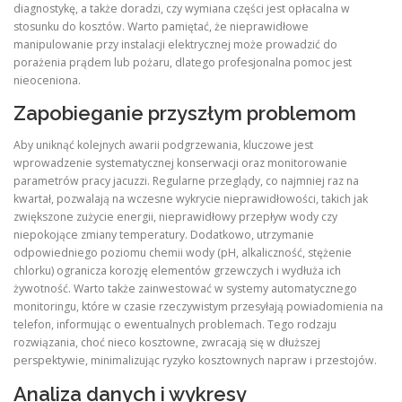
diagnostykę, a także doradzi, czy wymiana części jest opłacalna w
stosunku do kosztów. Warto pamiętać, że nieprawidłowe
manipulowanie przy instalacji elektrycznej może prowadzić do
porażenia prądem lub pożaru, dlatego profesjonalna pomoc jest
nieoceniona.
Zapobieganie przyszłym problemom
Aby uniknąć kolejnych awarii podgrzewania, kluczowe jest
wprowadzenie systematycznej konserwacji oraz monitorowanie
parametrów pracy jacuzzi. Regularne przeglądy, co najmniej raz na
kwartał, pozwalają na wczesne wykrycie nieprawidłowości, takich jak
zwiększone zużycie energii, nieprawidłowy przepływ wody czy
niepokojące zmiany temperatury. Dodatkowo, utrzymanie
odpowiedniego poziomu chemii wody (pH, alkaliczność, stężenie
chlorku) ogranicza korozję elementów grzewczych i wydłuża ich
żywotność. Warto także zainwestować w systemy automatycznego
monitoringu, które w czasie rzeczywistym przesyłają powiadomienia na
telefon, informując o ewentualnych problemach. Tego rodzaju
rozwiązania, choć nieco kosztowne, zwracają się w dłuższej
perspektywie, minimalizując ryzyko kosztownych napraw i przestojów.
Analiza danych i wykresy