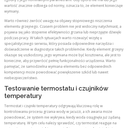
wartość znacznie odbiega od normy, oznacza to, że element konieczuje
wymiany.
Warto również zwrócić uwagę na objawy stopniowego niszczenia
elementu grzejnego. Czasem problem nie jest widoczny natychmiast, a
pojawia się jako stopienie efektywności grzania lub nieprzyjęte dźwięki
podczas pracy. W takich sytuacjach warto rozważyć wizytę u
specjalistycznego serwisu, który posiada odpowiednie narzędzia i
doświadczenie w diagnostyce takich problemów. Kiedy element grzejny
okazuje się uszkodzony, jego wymiana może być kosztowna, ale jest to
konieczne, aby przywrócić pełnię funkcjonalności urządzenia. Warto
pamiętać, że samodzielna wymiana elementu bez odpowiednich
kompetencji może powodować powiększenie szkód lub nawet
niebezpieczeństwo.
Testowanie termostatu i czujników
temperatury
Termostat i czujniki temperatury odgrywają kluczową rolę w
kontrolowaniu procesu grzania wody w jacuzzi, a ich awaria może
powodować, że system nie wykrywa, kiedy woda osiągnęła już żądaną
temperaturę. W tym celu należy sprawdzić, czy termostat reaguje na