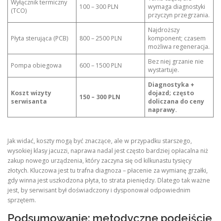
Wyłącznik termiczny
100 – 300 PLN
wymaga diagnostyki
(TCO)
przyczyn przegrzania.
Najdroższy
Płyta sterująca (PCB)
800 – 2500 PLN
komponent; czasem
możliwa regeneracja.
Bez niej grzanie nie
Pompa obiegowa
600 – 1500 PLN
wystartuje.
Diagnostyka +
Koszt wizyty
dojazd; często
150 – 300 PLN
serwisanta
doliczana do ceny
naprawy.
Jak widać, koszty mogą być znaczące, ale w przypadku starszego,
wysokiej klasy jacuzzi, naprawa nadal jest często bardziej opłacalna niż
zakup nowego urządzenia, który zaczyna się od kilkunastu tysięcy
złotych. Kluczowa jest tu trafna diagnoza – płacenie za wymianę grzałki,
gdy winna jest uszkodzona płyta, to strata pieniędzy. Dlatego tak ważne
jest, by serwisant był doświadczony i dysponował odpowiednim
sprzętem.
Podsumowanie: metodyczne podejście