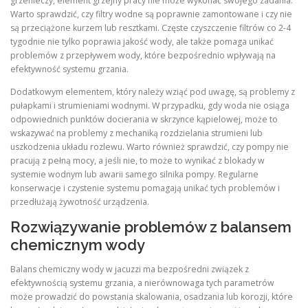
grzenieczy, element grzejny pracy nie może wykonać swojego zadania.
Warto sprawdzić, czy filtry wodne są poprawnie zamontowane i czy nie
są przeciążone kurzem lub resztkami. Częste czyszczenie filtrów co 2-4
tygodnie nie tylko poprawia jakość wody, ale także pomaga unikać
problemów z przepływem wody, które bezpośrednio wpływają na
efektywność systemu grzania.
Dodatkowym elementem, który należy wziąć pod uwagę, są problemy z
pułapkami i strumieniami wodnymi. W przypadku, gdy woda nie osiąga
odpowiednich punktów docierania w skrzynce kąpielowej, może to
wskazywać na problemy z mechaniką rozdzielania strumieni lub
uszkodzenia układu rozlewu. Warto również sprawdzić, czy pompy nie
pracują z pełną mocy, a jeśli nie, to może to wynikać z blokady w
systemie wodnym lub awarii samego silnika pompy. Regularne
konserwacje i czystenie systemu pomagają unikać tych problemów i
przedłużają żywotność urządzenia.
Rozwiązywanie problemów z balansem
chemicznym wody
Balans chemiczny wody w jacuzzi ma bezpośredni związek z
efektywnością systemu grzania, a nierównowaga tych parametrów
może prowadzić do powstania skalowania, osadzania lub korozji, które