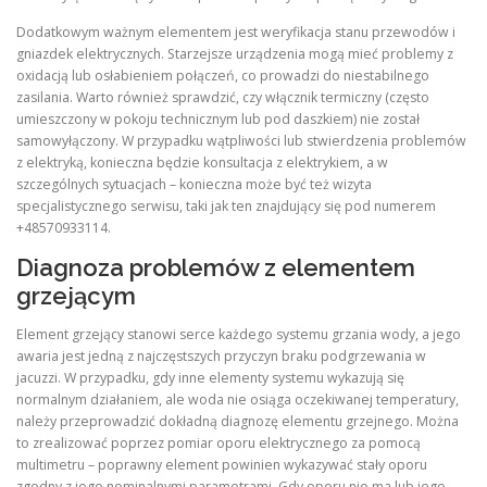
Dodatkowym ważnym elementem jest weryfikacja stanu przewodów i
gniazdek elektrycznych. Starzejsze urządzenia mogą mieć problemy z
oxidacją lub osłabieniem połączeń, co prowadzi do niestabilnego
zasilania. Warto również sprawdzić, czy włącznik termiczny (często
umieszczony w pokoju technicznym lub pod daszkiem) nie został
samowyłączony. W przypadku wątpliwości lub stwierdzenia problemów
z elektryką, konieczna będzie konsultacja z elektrykiem, a w
szczególnych sytuacjach – konieczna może być też wizyta
specjalistycznego serwisu, taki jak ten znajdujący się pod numerem
+48570933114.
Diagnoza problemów z elementem
grzejącym
Element grzejący stanowi serce każdego systemu grzania wody, a jego
awaria jest jedną z najczęstszych przyczyn braku podgrzewania w
jacuzzi. W przypadku, gdy inne elementy systemu wykazują się
normalnym działaniem, ale woda nie osiąga oczekiwanej temperatury,
należy przeprowadzić dokładną diagnozę elementu grzejnego. Można
to zrealizować poprzez pomiar oporu elektrycznego za pomocą
multimetru – poprawny element powinien wykazywać stały oporu
zgodny z jego nominalnymi parametrami. Gdy oporu nie ma lub jego