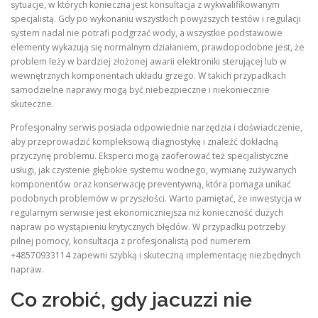
sytuacje, w których konieczna jest konsultacja z wykwalifikowanym
specjalistą. Gdy po wykonaniu wszystkich powyższych testów i regulacji
system nadal nie potrafi podgrzać wody, a wszystkie podstawowe
elementy wykazują się normalnym działaniem, prawdopodobne jest, że
problem leży w bardziej złożonej awarii elektroniki sterującej lub w
wewnętrznych komponentach układu grzego. W takich przypadkach
samodzielne naprawy mogą być niebezpieczne i niekoniecznie
skuteczne.
Profesjonalny serwis posiada odpowiednie narzędzia i doświadczenie,
aby przeprowadzić kompleksową diagnostykę i znaleźć dokładną
przyczynę problemu. Eksperci mogą zaoferować też specjalistyczne
usługi, jak czystenie głębokie systemu wodnego, wymianę zużywanych
komponentów oraz konserwację preventywną, która pomaga unikać
podobnych problemów w przyszłości. Warto pamiętać, że inwestycja w
regularnym serwisie jest ekonomiczniejsza niż konieczność dużych
napraw po wystąpieniu krytycznych błędów. W przypadku potrzeby
pilnej pomocy, konsultacja z profesjonalistą pod numerem
+48570933114 zapewni szybką i skuteczną implementację niezbędnych
napraw.
Co zrobić, gdy jacuzzi nie