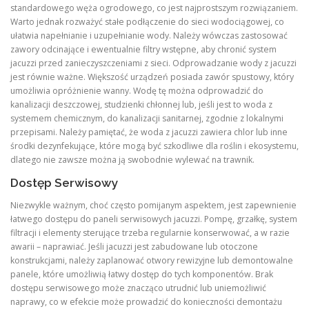
standardowego węża ogrodowego, co jest najprostszym rozwiązaniem.
Warto jednak rozważyć stałe podłączenie do sieci wodociągowej, co
ułatwia napełnianie i uzupełnianie wody. Należy wówczas zastosować
zawory odcinające i ewentualnie filtry wstępne, aby chronić system
jacuzzi przed zanieczyszczeniami z sieci. Odprowadzanie wody z jacuzzi
jest równie ważne. Większość urządzeń posiada zawór spustowy, który
umożliwia opróżnienie wanny. Wodę tę można odprowadzić do
kanalizacji deszczowej, studzienki chłonnej lub, jeśli jest to woda z
systemem chemicznym, do kanalizacji sanitarnej, zgodnie z lokalnymi
przepisami. Należy pamiętać, że woda z jacuzzi zawiera chlor lub inne
środki dezynfekujące, które mogą być szkodliwe dla roślin i ekosystemu,
dlatego nie zawsze można ją swobodnie wylewać na trawnik.
Dostęp Serwisowy
Niezwykle ważnym, choć często pomijanym aspektem, jest zapewnienie
łatwego dostępu do paneli serwisowych jacuzzi. Pompę, grzałkę, system
filtracji i elementy sterujące trzeba regularnie konserwować, a w razie
awarii – naprawiać. Jeśli jacuzzi jest zabudowane lub otoczone
konstrukcjami, należy zaplanować otwory rewizyjne lub demontowalne
panele, które umożliwią łatwy dostęp do tych komponentów. Brak
dostępu serwisowego może znacząco utrudnić lub uniemożliwić
naprawy, co w efekcie może prowadzić do konieczności demontażu