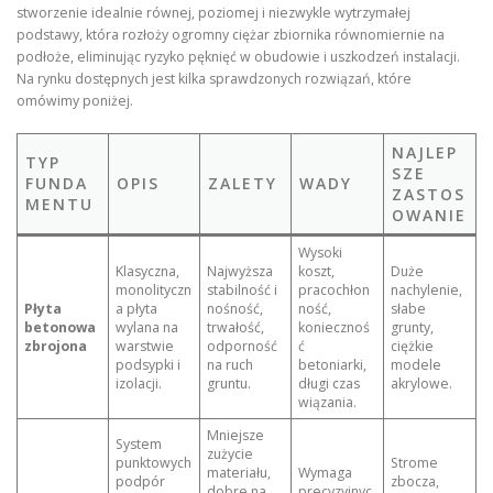
stworzenie idealnie równej, poziomej i niezwykle wytrzymałej
podstawy, która rozłoży ogromny ciężar zbiornika równomiernie na
podłoże, eliminując ryzyko pęknięć w obudowie i uszkodzeń instalacji.
Na rynku dostępnych jest kilka sprawdzonych rozwiązań, które
omówimy poniżej.
NAJLEP
TYP
SZE
FUNDA
OPIS
ZALETY
WADY
ZASTOS
MENTU
OWANIE
Wysoki
Klasyczna,
Najwyższa
koszt,
Duże
monolityczn
stabilność i
pracochłon
nachylenie,
Płyta
a płyta
nośność,
ność,
słabe
betonowa
wylana na
trwałość,
koniecznoś
grunty,
zbrojona
warstwie
odporność
ć
ciężkie
podsypki i
na ruch
betoniarki,
modele
izolacji.
gruntu.
długi czas
akrylowe.
wiązania.
Mniejsze
System
zużycie
punktowych
Strome
materiału,
Wymaga
podpór
zbocza,
dobre na
precyzyjnyc