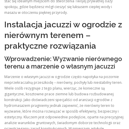
stać się idealnym miejscem do stworzenia Twojej prywatnej oazy
spokoju, gdzie będziesz mógł cieszyć się luksusem ciepłej wody i
masażu w otoczeniu pięknej przyrody.
Instalacja jacuzzi w ogrodzie z
nierównym terenem –
praktyczne rozwiązania
Wprowadzenie: Wyzwanie nierównego
terenu a marzenie o własnym jacuzzi
Marzenie o własnym jacuzzi w ogrodzie często napotyka na pozornie
nieprzekraczalną przeszkodę – nierówny, pochyły lub niestabilny teren.
Wiele osób rezygnuje z tego planu, wierząc, że konieczne są
gigantyczne, kosztowne prace ziemne lub budowa rozbudowanej
konstrukcji. Jako doświadczeni specjaliści od aranżacji ogrodów z
hydromasażem pragniemy jednak zapewnić, że nierówny teren to
wyzwanie, które można rozwiązać w sposób efektywny, bezpieczny i
estetyczny. Kluczem jest odpowiednie podejście, oparte na precyzyjnej
analizie warunków gruntowych, świadomym doborze technologii oraz
przestrzeganiu zasad konstrukcyjnych. W niniejszym artykule