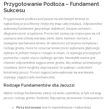
Przygotowanie Podłoża – Fundament
Sukcesu
Przygotowanie podłoża pod jacuzzi na nierównym terenie to
najbardziej pracochłonny i krytyczny etap całej instalacji. Odpowiednio
wykonany fundament gwarantuje stabilność, bezpieczeństwo i
długowieczność urządzenia. Proces ten zazwyczaj rozpoczyna się od
usunięcia wierzchniej warstwy ziemi, darni, kamieni i korzeni, a
następnie wyrównania terenu. W zależności od stopnia nachylenia i
rodzaju gruntu, może to oznaczać konieczność wykonania głębszego
wykopu w jednym miejscu i nasypu w innym, co wymaga precyzyjnych
pomiarów i często użycia ciężkiego sprzętu. Niezwykle ważne jest
również odpowiednie zagęszczenie gruntu, aby uniknąć późniejszego
osiadania, które mogłoby doprowadzić do pęknięć i uszkodzeń
konstrukcji jacuzzi. Proces zagęszczania wykonuje się warstwami,
używając zagęszczarki mechanicznej.
Rodzaje Fundamentów dla Jacuzzi
Wybór rodzaju fundamentu zależy od wielu czynników, w tym od wagi
jacuzzi, rodzaju gruntu i budżetu. Najczęściej stosowane rozwiązania to:
Płyta betonowa
: Jest to najsolidniejsze i najbardziej