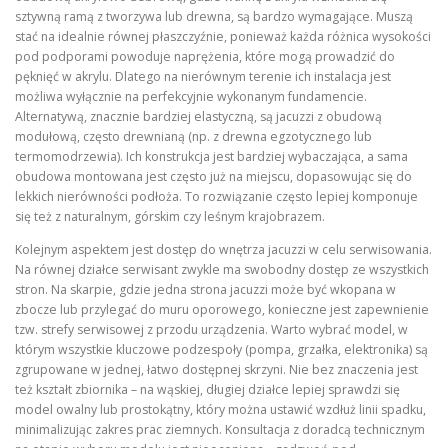
sztywną ramą z tworzywa lub drewna, są bardzo wymagające. Muszą
stać na idealnie równej płaszczyźnie, ponieważ każda różnica wysokości
pod podporami powoduje naprężenia, które mogą prowadzić do
pęknięć w akrylu. Dlatego na nierównym terenie ich instalacja jest
możliwa wyłącznie na perfekcyjnie wykonanym fundamencie.
Alternatywą, znacznie bardziej elastyczną, są jacuzzi z obudową
modułową, często drewnianą (np. z drewna egzotycznego lub
termomodrzewia). Ich konstrukcja jest bardziej wybaczająca, a sama
obudowa montowana jest często już na miejscu, dopasowując się do
lekkich nierówności podłoża. To rozwiązanie często lepiej komponuje
się też z naturalnym, górskim czy leśnym krajobrazem.
Kolejnym aspektem jest dostęp do wnętrza jacuzzi w celu serwisowania.
Na równej działce serwisant zwykle ma swobodny dostęp ze wszystkich
stron. Na skarpie, gdzie jedna strona jacuzzi może być wkopana w
zbocze lub przylegać do muru oporowego, konieczne jest zapewnienie
tzw. strefy serwisowej z przodu urządzenia. Warto wybrać model, w
którym wszystkie kluczowe podzespoły (pompa, grzałka, elektronika) są
zgrupowane w jednej, łatwo dostępnej skrzyni. Nie bez znaczenia jest
też kształt zbiornika – na wąskiej, długiej działce lepiej sprawdzi się
model owalny lub prostokątny, który można ustawić wzdłuż linii spadku,
minimalizując zakres prac ziemnych. Konsultacja z doradcą technicznym