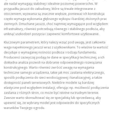
ale nadal wymagają stabilnej i idealnie poziomej powierzchni. W
przypadku jacuzzi do zabudowy, które są trwale integrowane z
otoczeniem, wyzwania są znacznie większe, ponieważ ich konstrukcja
często wymaga wykonania głębszego wykopu i bardziej złożonych prac
ziemnych. Dmuchane jacuzzi, choć najmniej wymagające pod względem
infrastruktury, również potrzebują równego i stabilnego podłoża, aby
uniknąć uszkodzeń poszycia i zapewnić komfortowe użytkowanie.
Kluczowym parametrem, który należy wziąć pod uwagę, jest całkowita
waga napełnionego jacuzzi wraz z użytkownikami. To właśnie ta wartość
decyduje o wymaganej nośności podłoża i rodzaju fundamentu.
Producenci zazwyczaj podają te dane w specyfikacji technicznej, a ich
dokładna analiza pozwoli na dobranie odpowiedniego rozwiązania
konstrukcyjnego. Warto również zwrócić uwagę na wymagania
techniczne samego urządzenia, takie jak moc zasilania elektrycznego,
sposób podłączenia do sieci wodociągowej i kanalizacyjnej, a także
dostępność paneli serwisowych. Niektóre modele są bardziej
elastyczne pod względem instalacji, oferując np. możliwość podłączenia
zasilania z różnych stron, co może być istotne na trudnym terenie.
Zawsze warto skonsultować się ze specjalistą lub sprzedawcą, aby
upewnić się, że wybrany model jest odpowiedni do specyficznych
warunków Twojego ogrodu.