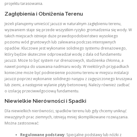
projektu tarasowania.
Zagłębienia i Obniżenia Terenu
Jeżeli planujemy umieścić jacuzzi w naturalnym zagłębieniu terenu,
wyzwaniem staje się przede wszystkim ryzyko gromadzenia się wody. W
takich miejscach istnieje duże prawdopodobieństwo wysokiego
poziomu wód gruntowych lub zalewania podczas intensywnych
opadów. Kluczowe jest wykonanie solidnego systemu drenażowego,
który będzie skutecznie odprowadzał wodę z dala od fundamentu
jacuzzi. Może to być system rur drenażowych, studzienka chłonna, a
nawet pompa do usuwania nadmiaru wody. W niektórych przypadkach
konieczne może być podniesienie poziomu terenu w miejscu instalacji
jacuzzi poprzez wykonanie solidnego nasypu z zagęszczonego kruszywa
lub ziemi, a następnie wylanie płyty betonowej. Należy również zadbać
o izolację przeciwwilgociową fundamentu.
Niewielkie Nierówności i Spadki
Dla niewielkich nierówności, spadków terenu lub gdy chcemy uniknąć
inwazyjnych prac ziemnych, istnieją mniej skomplikowane rozwiązania.
Można zastosować:
Regulowane podstawy
: Specjalne podstawy lub nóżki z