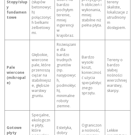
Stopy/słup
(słupów
tereny
bardzo
h obliczeń i
y
betonowyc
skaliste,
pochyłym
wykonania,
fundamen
h)
lokalizacje z
terenie,
mniej
towe
połączonyc
utrudniony
mniej
stabilne niż
h belkami
m
ingerencji
pełna płyta.
żelbetowy
dostępem.
w
mi.
krajobraz.
Rozwiązani
e dla
Głębokie,
bardzo
Bardzo
wiercone
trudnych
Tereny o
wysoki
pale, które
gruntów
bardzo
Pale
koszt,
przenoszą
(np.
słabej
wiercone
koniecznoś
ciężar na
nasypowyc
nośności
(mikropal
ć użycia
stabilniejsz
h,
wierzchniej
e)
specjalistyc
e, głębsze
podmokłyc
warstwy,
znego
warstwy
h),
skarpy.
sprzętu.
gruntu.
minimalne
roboty
ziemne.
Specjalne,
ekologiczn
e płyty,
Ograniczon
Gotowe
Estetyka,
które
a nośność,
Lekkie
płyty
dobry