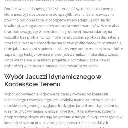
Dodatkowo należy uwzględnić skuteczność systemu impiuntowego,
które musi być dostosowane do specyfiki terenu. Całe rozwiązanie
powinno być opieczone w przygotowaniach adaptujących się do
lokalizacji, wzbogaczane o testach konkretnych warunków. Warto also
brać pod uwagę, czy w przestrzeni ogrodowej można udać się na
wszystko bez problemu, czy może należy zostać szybko zadać zakać z
otoczenia. W takich scenach można rozważyć alternatywne rozwiązania,
takie jak jacuzzi pod stąpieniem lub systemy podprzedmiejskowe, które
zapewniają funkcjonowanie w trudnych warunkach. Taka elastyczność
umożliwi shelem w realizacji projektu w contohach, gdzie nawet
najbardziej wąstruszyca sytuacja musi zostać przetrwana.
Wybór Jacuzzi Idynamicznego w
Kontekście Terenu
Wybór odpowiedniej odpowiedzi zależy również od kontekstu
technicznego i estetycznego. Jeśli realpha mama zwiedzająca może
oczekiwać niejawnego wyglądu, tradycyjne jacuzzi pod stąpieniem są
idealne, choć wymagają większej inwestycji. Alternatywnie, systemy
podprzedmiejskowe oferują połączenie estetyki i funkcji, szczególnie w
kontekście skarbu przestrzeni, gdzie przestrzeń nie ma dużych