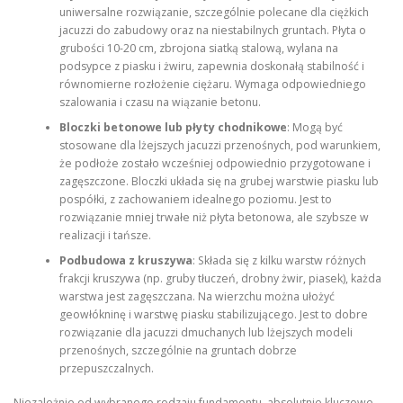
uniwersalne rozwiązanie, szczególnie polecane dla ciężkich
jacuzzi do zabudowy oraz na niestabilnych gruntach. Płyta o
grubości 10-20 cm, zbrojona siatką stalową, wylana na
podsypce z piasku i żwiru, zapewnia doskonałą stabilność i
równomierne rozłożenie ciężaru. Wymaga odpowiedniego
szalowania i czasu na wiązanie betonu.
Bloczki betonowe lub płyty chodnikowe
: Mogą być
stosowane dla lżejszych jacuzzi przenośnych, pod warunkiem,
że podłoże zostało wcześniej odpowiednio przygotowane i
zagęszczone. Bloczki układa się na grubej warstwie piasku lub
pospółki, z zachowaniem idealnego poziomu. Jest to
rozwiązanie mniej trwałe niż płyta betonowa, ale szybsze w
realizacji i tańsze.
Podbudowa z kruszywa
: Składa się z kilku warstw różnych
frakcji kruszywa (np. gruby tłuczeń, drobny żwir, piasek), każda
warstwa jest zagęszczana. Na wierzchu można ułożyć
geowłókninę i warstwę piasku stabilizującego. Jest to dobre
rozwiązanie dla jacuzzi dmuchanych lub lżejszych modeli
przenośnych, szczególnie na gruntach dobrze
przepuszczalnych.
Niezależnie od wybranego rodzaju fundamentu, absolutnie kluczowe