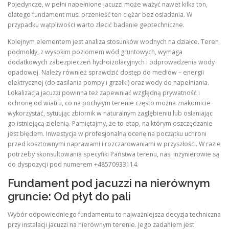
Pojedyncze, w pełni napełnione jacuzzi może ważyć nawet kilka ton,
dlatego fundament musi przenieść ten ciężar bez osiadania. W
przypadku wątpliwości warto zlecić badanie geotechniczne.
Kolejnym elementem jest analiza stosunków wodnych na działce. Teren
podmokły, z wysokim poziomem wód gruntowych, wymaga
dodatkowych zabezpieczeń hydroizolacyjnych i odprowadzenia wody
opadowej. Należy również sprawdzić dostęp do mediów – energii
elektrycznej (do zasilania pompy i grzałki) oraz wody do napełniania.
Lokalizacja jacuzzi powinna też zapewniać względną prywatność i
ochronę od wiatru, co na pochyłym terenie często można znakomicie
wykorzystać, sytuując zbiornik w naturalnym zagłębieniu lub osłaniając
go istniejącą zielenią. Pamiętajmy, że to etap, na którym oszczędzanie
jest błędem. Inwestycja w profesjonalną ocenę na początku uchroni
przed kosztownymi naprawami i rozczarowaniami w przyszłości. W razie
potrzeby skonsultowania specyfiki Państwa terenu, nasi inżynierowie są
do dyspozycji pod numerem +48570933114.
Fundament pod jacuzzi na nierównym
gruncie: Od płyt do pali
Wybór odpowiedniego fundamentu to najważniejsza decyzja techniczna
przy instalacji jacuzzi na nierównym terenie. Jego zadaniem jest