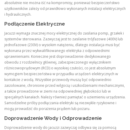
absolutnie nie można iść na kompromisy, ponieważ bezpieczeństwo
użytkowników zależy od prawidłowo wykonanych instalacji elektrycznych
i hydraulicznych.
Podłączenie Elektryczne
Jacuzzi wymaga znacznej mocy elektrycznej do zasilania pomp, grzałek i
systemów sterowania. Zazwyczaj jest to zasilanie trójfazowe (400V) lub
jednofazowe (230V) o wysokim natężeniu, dlatego instalacja musi być
wykonana przez wykwalifikowanego elektryka z odpowiednimi
uprawnieniami. Konieczne jest doprowadzenie dedykowanego
obwodu z rozdzielnicy głównej, zabezpieczonego wyłącznikiem
różnicowoprądowym (RCD) o wysokiej czułości, co jest absolutnym
wymogiem bezpieczeństwa w przypadku urządzeń elektrycznych w
kontakcie z wodą. Wszystkie przewody muszą być odpowiednio
zaizolowane, chronione przed wilgocią i uszkodzeniami mechanicznymi,
a także prowadzone w ziemi na odpowiedniej głębokości lub w
specjalnych kanałach. Należy również pamiętać o uziemieniu urządzenia.
Samodzielne próby podłączania elektryki są niezwykle ryzykowne i
mogą prowadzić do porażenia prądem lub pożaru.
Doprowadzenie Wody i Odprowadzenie
Doprowadzenie wody do jacuzzi zazwyczaj odbywa się za pomocą