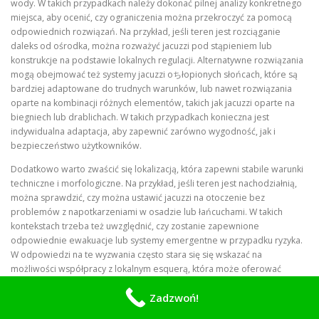
wody. W takich przypadkach należy dokonać pilnej analizy konkretnego
miejsca, aby ocenić, czy ograniczenia można przekroczyć za pomocą
odpowiednich rozwiązań. Na przykład, jeśli teren jest rozciąganie
daleks od ośrodka, można rozważyć jacuzzi pod stąpieniem lub
konstrukcje na podstawie lokalnych regulacji. Alternatywne rozwiązania
mogą obejmować też systemy jacuzzi oちłopionych słońcach, które są
bardziej adaptowane do trudnych warunków, lub nawet rozwiązania
oparte na kombinacji różnych elementów, takich jak jacuzzi oparte na
biegniech lub drablichach. W takich przypadkach konieczna jest
indywidualna adaptacja, aby zapewnić zarówno wygodność, jak i
bezpieczeństwo użytkowników.
Dodatkowo warto zwaścić się lokalizacją, która zapewni stabile warunki
techniczne i morfologiczne. Na przykład, jeśli teren jest nachodziałnią,
można sprawdzić, czy można ustawić jacuzzi na otoczenie bez
problemów z napotkarzeniami w osadzie lub łańcuchami. W takich
kontekstach trzeba też uwzględnić, czy zostanie zapewnione
odpowiednie ewakuacje lub systemy emergentne w przypadku ryzyka.
W odpowiedzi na te wyzwania często stara się się wskazać na
możliwości współpracy z lokalnym esquerą, która może oferować
dodatkowe wsparcie finansowe lub techniczne.
Zadzwoń!
Zaproponowanie Opcji Dziewiczych