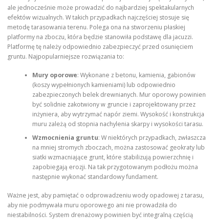
ale jednocześnie może prowadzić do najbardziej spektakularnych
efektów wizualnych. W takich przypadkach najczęściej stosuje się
metodę tarasowania terenu. Polega ona na stworzeniu płaskiej
platformy na zboczu, która będzie stanowiła podstawę dla jacuzzi.
Platformę tę należy odpowiednio zabezpieczyć przed osunięciem
gruntu. Najpopularniejsze rozwiązania to:
Mury oporowe
: Wykonane z betonu, kamienia, gabionów
(koszy wypełnionych kamieniami) lub odpowiednio
zabezpieczonych belek drewnianych. Mur oporowy powinien
być solidnie zakotwiony w gruncie i zaprojektowany przez
inżyniera, aby wytrzymać napór ziemi. Wysokość i konstrukcja
muru zależą od stopnia nachylenia skarpy i wysokości tarasu.
Wzmocnienia gruntu
: W niektórych przypadkach, zwłaszcza
na mniej stromych zboczach, można zastosować geokraty lub
siatki wzmacniające grunt, które stabilizują powierzchnię i
zapobiegają erozji. Na tak przygotowanym podłożu można
następnie wykonać standardowy fundament.
Ważne jest, aby pamiętać o odprowadzeniu wody opadowej z tarasu,
aby nie podmywała muru oporowego ani nie prowadziła do
niestabilności. System drenażowy powinien być integralną częścią