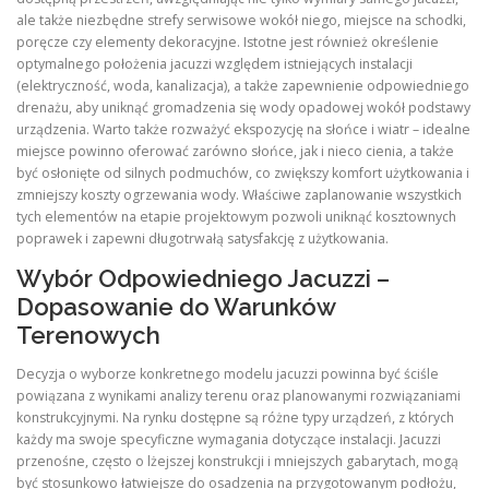
ale także niezbędne strefy serwisowe wokół niego, miejsce na schodki,
poręcze czy elementy dekoracyjne. Istotne jest również określenie
optymalnego położenia jacuzzi względem istniejących instalacji
(elektryczność, woda, kanalizacja), a także zapewnienie odpowiedniego
drenażu, aby uniknąć gromadzenia się wody opadowej wokół podstawy
urządzenia. Warto także rozważyć ekspozycję na słońce i wiatr – idealne
miejsce powinno oferować zarówno słońce, jak i nieco cienia, a także
być osłonięte od silnych podmuchów, co zwiększy komfort użytkowania i
zmniejszy koszty ogrzewania wody. Właściwe zaplanowanie wszystkich
tych elementów na etapie projektowym pozwoli uniknąć kosztownych
poprawek i zapewni długotrwałą satysfakcję z użytkowania.
Wybór Odpowiedniego Jacuzzi –
Dopasowanie do Warunków
Terenowych
Decyzja o wyborze konkretnego modelu jacuzzi powinna być ściśle
powiązana z wynikami analizy terenu oraz planowanymi rozwiązaniami
konstrukcyjnymi. Na rynku dostępne są różne typy urządzeń, z których
każdy ma swoje specyficzne wymagania dotyczące instalacji. Jacuzzi
przenośne, często o lżejszej konstrukcji i mniejszych gabarytach, mogą
być stosunkowo łatwiejsze do osadzenia na przygotowanym podłożu,