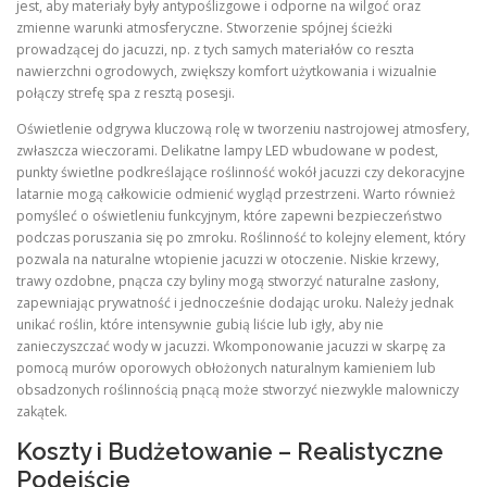
jest, aby materiały były antypoślizgowe i odporne na wilgoć oraz
zmienne warunki atmosferyczne. Stworzenie spójnej ścieżki
prowadzącej do jacuzzi, np. z tych samych materiałów co reszta
nawierzchni ogrodowych, zwiększy komfort użytkowania i wizualnie
połączy strefę spa z resztą posesji.
Oświetlenie odgrywa kluczową rolę w tworzeniu nastrojowej atmosfery,
zwłaszcza wieczorami. Delikatne lampy LED wbudowane w podest,
punkty świetlne podkreślające roślinność wokół jacuzzi czy dekoracyjne
latarnie mogą całkowicie odmienić wygląd przestrzeni. Warto również
pomyśleć o oświetleniu funkcyjnym, które zapewni bezpieczeństwo
podczas poruszania się po zmroku. Roślinność to kolejny element, który
pozwala na naturalne wtopienie jacuzzi w otoczenie. Niskie krzewy,
trawy ozdobne, pnącza czy byliny mogą stworzyć naturalne zasłony,
zapewniając prywatność i jednocześnie dodając uroku. Należy jednak
unikać roślin, które intensywnie gubią liście lub igły, aby nie
zanieczyszczać wody w jacuzzi. Wkomponowanie jacuzzi w skarpę za
pomocą murów oporowych obłożonych naturalnym kamieniem lub
obsadzonych roślinnością pnącą może stworzyć niezwykle malowniczy
zakątek.
Koszty i Budżetowanie – Realistyczne
Podejście