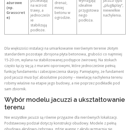
pozwalają
wymagają
jacuzzi typu
ażurowe
drenaż,
na wzrost
idealnie
„plug&play”,
(np.
mniej
trawy, a
przygotowa
niewielkie
Grasscret
betonu w
jednocześn
nego
nachylenia.
e)
ogrodzie.
ie
podłoża.
stabilizują
podłoże.
Dla większości instalacji na umiarkowanie nierównym terenie złotym
standardem pozostaje zbrojona płyta betonowa, grubości co najmniej
15-20 cm, wylana na stabilizowanej podsypce żwirowej. Na stokach
często łączy się ją z murami oporowymi, które jednocześnie pełnią
funkcję fundamentu i zabezpieczenia skarpy. Pamiętajmy, że fundament
pod jacuzzi musi być absolutnie poziomy – niwelację nachylenia terenu
robimy właśnie na etapie jego budowy, a nie poprzez podkładki pod
sam zbiornik.
Wybór modelu jacuzzi a ukształtowanie
terenu
Nie wszystkie jacuzzi są równie przyjazne dla nierównych lokalizacji.
Podstawowy podział dotyczy konstrukcji obudowy. Modele z pełną
obudową akrylowo-żebrową, gdzie wannę z akrylu wzmacnia się