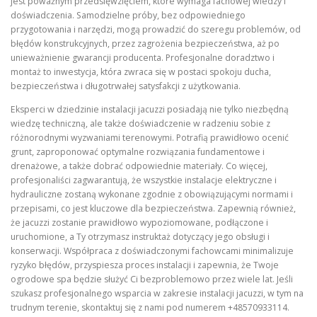
jest poważnym przedsięwzięciem, które wymaga fachowej wiedzy i
doświadczenia. Samodzielne próby, bez odpowiedniego
przygotowania i narzędzi, mogą prowadzić do szeregu problemów, od
błędów konstrukcyjnych, przez zagrożenia bezpieczeństwa, aż po
unieważnienie gwarancji producenta. Profesjonalne doradztwo i
montaż to inwestycja, która zwraca się w postaci spokoju ducha,
bezpieczeństwa i długotrwałej satysfakcji z użytkowania.
Eksperci w dziedzinie instalacji jacuzzi posiadają nie tylko niezbędną
wiedzę techniczną, ale także doświadczenie w radzeniu sobie z
różnorodnymi wyzwaniami terenowymi. Potrafią prawidłowo ocenić
grunt, zaproponować optymalne rozwiązania fundamentowe i
drenażowe, a także dobrać odpowiednie materiały. Co więcej,
profesjonaliści zagwarantują, że wszystkie instalacje elektryczne i
hydrauliczne zostaną wykonane zgodnie z obowiązującymi normami i
przepisami, co jest kluczowe dla bezpieczeństwa. Zapewnią również,
że jacuzzi zostanie prawidłowo wypoziomowane, podłączone i
uruchomione, a Ty otrzymasz instruktaż dotyczący jego obsługi i
konserwacji. Współpraca z doświadczonymi fachowcami minimalizuje
ryzyko błędów, przyspiesza proces instalacji i zapewnia, że Twoje
ogrodowe spa będzie służyć Ci bezproblemowo przez wiele lat. Jeśli
szukasz profesjonalnego wsparcia w zakresie instalacji jacuzzi, w tym na
trudnym terenie, skontaktuj się z nami pod numerem +48570933114.