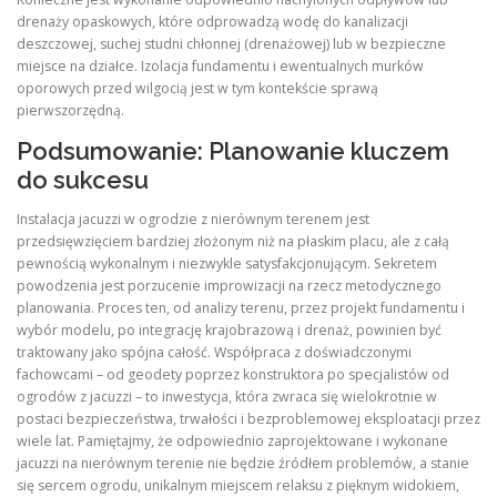
drenaży opaskowych, które odprowadzą wodę do kanalizacji
deszczowej, suchej studni chłonnej (drenażowej) lub w bezpieczne
miejsce na działce. Izolacja fundamentu i ewentualnych murków
oporowych przed wilgocią jest w tym kontekście sprawą
pierwszorzędną.
Podsumowanie: Planowanie kluczem
do sukcesu
Instalacja jacuzzi w ogrodzie z nierównym terenem jest
przedsięwzięciem bardziej złożonym niż na płaskim placu, ale z całą
pewnością wykonalnym i niezwykle satysfakcjonującym. Sekretem
powodzenia jest porzucenie improwizacji na rzecz metodycznego
planowania. Proces ten, od analizy terenu, przez projekt fundamentu i
wybór modelu, po integrację krajobrazową i drenaż, powinien być
traktowany jako spójna całość. Współpraca z doświadczonymi
fachowcami – od geodety poprzez konstruktora po specjalistów od
ogrodów z jacuzzi – to inwestycja, która zwraca się wielokrotnie w
postaci bezpieczeństwa, trwałości i bezproblemowej eksploatacji przez
wiele lat. Pamiętajmy, że odpowiednio zaprojektowane i wykonane
jacuzzi na nierównym terenie nie będzie źródłem problemów, a stanie
się sercem ogrodu, unikalnym miejscem relaksu z pięknym widokiem,