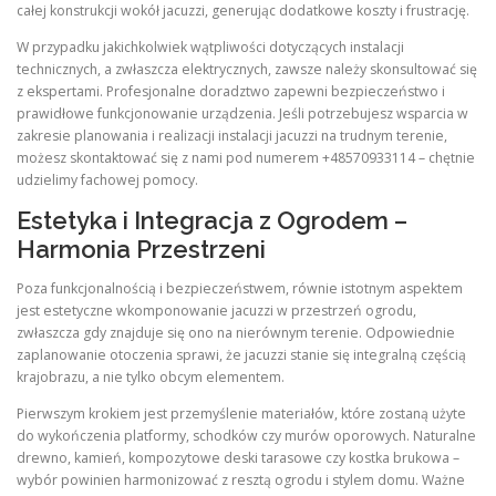
całej konstrukcji wokół jacuzzi, generując dodatkowe koszty i frustrację.
W przypadku jakichkolwiek wątpliwości dotyczących instalacji
technicznych, a zwłaszcza elektrycznych, zawsze należy skonsultować się
z ekspertami. Profesjonalne doradztwo zapewni bezpieczeństwo i
prawidłowe funkcjonowanie urządzenia. Jeśli potrzebujesz wsparcia w
zakresie planowania i realizacji instalacji jacuzzi na trudnym terenie,
możesz skontaktować się z nami pod numerem +48570933114 – chętnie
udzielimy fachowej pomocy.
Estetyka i Integracja z Ogrodem –
Harmonia Przestrzeni
Poza funkcjonalnością i bezpieczeństwem, równie istotnym aspektem
jest estetyczne wkomponowanie jacuzzi w przestrzeń ogrodu,
zwłaszcza gdy znajduje się ono na nierównym terenie. Odpowiednie
zaplanowanie otoczenia sprawi, że jacuzzi stanie się integralną częścią
krajobrazu, a nie tylko obcym elementem.
Pierwszym krokiem jest przemyślenie materiałów, które zostaną użyte
do wykończenia platformy, schodków czy murów oporowych. Naturalne
drewno, kamień, kompozytowe deski tarasowe czy kostka brukowa –
wybór powinien harmonizować z resztą ogrodu i stylem domu. Ważne