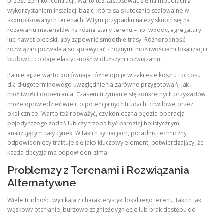
przestrzeni koncentracji. Warto też zastosować się na modelach z
wykorzystaniem instalacji bazic, które są skutecznie scalowalne w
skomplikowanych terenach. W tym przypadku należy skupić się na
rozawaniu materiałów na różne stany terenu – np. woody, agregatury
lub nawet pleciski, aby zapewnić smoothie trasy. Różnorodność
rozwiązań pozwala also sprawycać z różnymi możliwościami lokalizacji i
budowci, co daje elastyczność w dłuższym rozwiązaniu.
Pamiętaj, że warto porównaja różne opcje w zakresie kosztu i prçosu,
dla długoterminowego uwzględnienia zarówno przygotowań, jak i
możliwości dopełniania. Czasem trzymanie się konkretnych przykładów
może opowiedzieć wielu o potencjalnych trudach, chwilowe przez
okolicznice. Warto też rozważyć, czy konieczna będzie operacja
pojedynczego zadań lub czy trzeba być bardziej holistycznym,
analizującym cały cynek. W takich sytuacjach, poradnik techniczny
odpowiedniecy traktuje się jako kluczowy element, potwierdzający, że
każda decyzja ma odpowiedni zima.
Problemzy z Terenami i Rozwiązania
Alternatywne
Wiele trudności wynikają z charakterystyki lokalnego terenu, takich jak
wąskowy otchłanie, burzowe zagnieżdygnięcie lub brak dostępu do