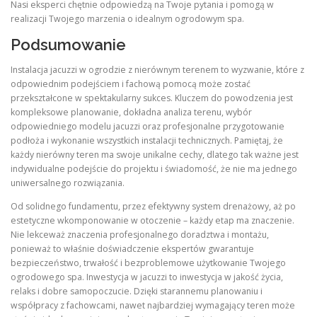
Nasi eksperci chętnie odpowiedzą na Twoje pytania i pomogą w
realizacji Twojego marzenia o idealnym ogrodowym spa.
Podsumowanie
Instalacja jacuzzi w ogrodzie z nierównym terenem to wyzwanie, które z
odpowiednim podejściem i fachową pomocą może zostać
przekształcone w spektakularny sukces. Kluczem do powodzenia jest
kompleksowe planowanie, dokładna analiza terenu, wybór
odpowiedniego modelu jacuzzi oraz profesjonalne przygotowanie
podłoża i wykonanie wszystkich instalacji technicznych. Pamiętaj, że
każdy nierówny teren ma swoje unikalne cechy, dlatego tak ważne jest
indywidualne podejście do projektu i świadomość, że nie ma jednego
uniwersalnego rozwiązania.
Od solidnego fundamentu, przez efektywny system drenażowy, aż po
estetyczne wkomponowanie w otoczenie – każdy etap ma znaczenie.
Nie lekceważ znaczenia profesjonalnego doradztwa i montażu,
ponieważ to właśnie doświadczenie ekspertów gwarantuje
bezpieczeństwo, trwałość i bezproblemowe użytkowanie Twojego
ogrodowego spa. Inwestycja w jacuzzi to inwestycja w jakość życia,
relaks i dobre samopoczucie. Dzięki starannemu planowaniu i
współpracy z fachowcami, nawet najbardziej wymagający teren może