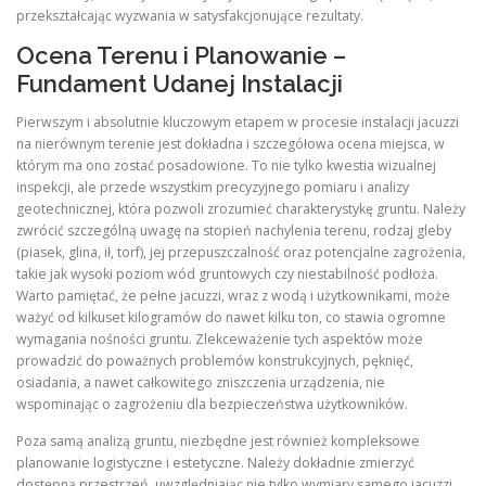
przekształcając wyzwania w satysfakcjonujące rezultaty.
Ocena Terenu i Planowanie –
Fundament Udanej Instalacji
Pierwszym i absolutnie kluczowym etapem w procesie instalacji jacuzzi
na nierównym terenie jest dokładna i szczegółowa ocena miejsca, w
którym ma ono zostać posadowione. To nie tylko kwestia wizualnej
inspekcji, ale przede wszystkim precyzyjnego pomiaru i analizy
geotechnicznej, która pozwoli zrozumieć charakterystykę gruntu. Należy
zwrócić szczególną uwagę na stopień nachylenia terenu, rodzaj gleby
(piasek, glina, ił, torf), jej przepuszczalność oraz potencjalne zagrożenia,
takie jak wysoki poziom wód gruntowych czy niestabilność podłoża.
Warto pamiętać, że pełne jacuzzi, wraz z wodą i użytkownikami, może
ważyć od kilkuset kilogramów do nawet kilku ton, co stawia ogromne
wymagania nośności gruntu. Zlekceważenie tych aspektów może
prowadzić do poważnych problemów konstrukcyjnych, pęknięć,
osiadania, a nawet całkowitego zniszczenia urządzenia, nie
wspominając o zagrożeniu dla bezpieczeństwa użytkowników.
Poza samą analizą gruntu, niezbędne jest również kompleksowe
planowanie logistyczne i estetyczne. Należy dokładnie zmierzyć
dostępną przestrzeń, uwzględniając nie tylko wymiary samego jacuzzi,