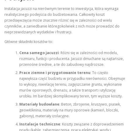
Instalacja jacuzzi na nierównym terenie to inwestycja, która wymaga
realistycznego podejścia do budżetowania. Całkowity koszt
przedsięwzięcia może znacznie różnić się w zależności od wielu
czynników, a zaniedbanie któregokolwiek z nich może prowadzić do
nieprzewidzianych wydatków i frustracji.
Główne składniki kosztów to:
Cena samego jacuzzi
: Różni się w zależności od modelu,
rozmiaru, funkcji i producenta. Jacuzzi dmuchane są najtańsze,
przenośne średnie, a te do zabudowy najdroższe.
Prace ziemne i przygotowanie terenu
: To często
największa część budżetu w przypadku nierówności. Obejmuje
to wykopy, niwelację terenu, zagęszczanie gruntu, wykonanie
murów oporowych, drenażu, a także transport i utylizację
urobku. Im bardziej skomplikowany teren, tym wyższe koszty.
Materiały budowlane
: Beton, zbrojenie, kruszywo, piasek,
geowłóknina, materiały na mury oporowe (kamień, bloczki,
gabiony), materiały izolacyjne.
Instalacje techniczne
: Koszty związane z doprowadzeniem
prądu (kable, zabezpieczenia, praca elektryka), wody i