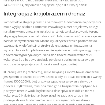
na etapie wyboru modelu jest nieoceniona – zadzwoń pod
+48570933114, aby omówić najlepsze opcje dla Twojej działki.
Integracja z krajobrazem i drenaż
Samodzielnie stojące jacuzzi na betonowym fundamencie na pochyłości
może wyglądać obco i sztucznie. Prawdziwy kunszt projektowy polega
na takim wkomponowaniu instalacji w istniejące ukształtowanie terenu,
aby wyglądała jak jego naturalna część. Tutaj nierówność terenu staje się
naszym sprzymierzeńcem. Można wykorzystać różnice poziomów do
stworzenia wielofunkcyjnej strefy relaksu. Jacuzzi umieszczone na
wyższym tarasie lub platformie może sąsiadować z niższym, wygodnym
podestem wypoczynkowym. Naturalne zbocze można wzmocnić i
wykorzystać do budowy siedzisk, półek na zioła lub miniaturowego
wodospadu spływającego do oczka wodnego poniżej.
Kluczową kwestią techniczną, ściśle związaną z ukształtowaniem terenu,
jest system drenażu i odprowadzania wody. Podczas opróżniania wanny
(nawet 1500-2000 litrów) oraz w przypadku przelewania się wody
podczas użytkowania, musi ona mieć gdzie bezpiecznie odpłynąć. Na
pochyłym terenie woda będzie naturalnie spływać w dół, co można
wykorzystać. Należy jednak bezwzględnie zadbać o to, aby nie
podmywała ona fundamentów jacuzzi, ani sąsiednich konstrukcji.
Konieczne jest wykonanie odpowiednio nachylonych odpływów lub