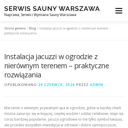
Przejdź
SERWIS SAUNY WARSZAWA
do
Menu
treści
Naprawa, Serwis i Wymiana Sauny Warszawa
Strona główna
»
Blog
»
Instalacja jacuzzi w ogrodzie z nierównym terenem –
SERWIS DO SAUNY WARSZAWA
BLOG
KONTAKT
praktyczne rozwiązania
Instalacja jacuzzi w ogrodzie z
nierównym terenem – praktyczne
rozwiązania
OPUBLIKOWANO
29 CZERWCA, 2026
PRZEZ
ADMIN
Marzenie o własnym, prywatnym spa w ogrodzie, gdzie w każdej chwili
można zanurzyć się w kojącej, ciepłej wodzie i oddać relaksowi, staje się
coraz bardziej popularne. Jacuzzi ogrodowe to nie tylko symbol luksusu,
ale przedeż wszystkim inwestycja w zdrowie i dobre samopoczucie,