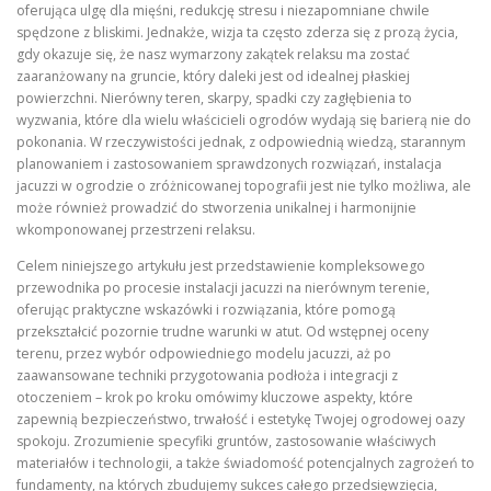
oferująca ulgę dla mięśni, redukcję stresu i niezapomniane chwile
spędzone z bliskimi. Jednakże, wizja ta często zderza się z prozą życia,
gdy okazuje się, że nasz wymarzony zakątek relaksu ma zostać
zaaranżowany na gruncie, który daleki jest od idealnej płaskiej
powierzchni. Nierówny teren, skarpy, spadki czy zagłębienia to
wyzwania, które dla wielu właścicieli ogrodów wydają się barierą nie do
pokonania. W rzeczywistości jednak, z odpowiednią wiedzą, starannym
planowaniem i zastosowaniem sprawdzonych rozwiązań, instalacja
jacuzzi w ogrodzie o zróżnicowanej topografii jest nie tylko możliwa, ale
może również prowadzić do stworzenia unikalnej i harmonijnie
wkomponowanej przestrzeni relaksu.
Celem niniejszego artykułu jest przedstawienie kompleksowego
przewodnika po procesie instalacji jacuzzi na nierównym terenie,
oferując praktyczne wskazówki i rozwiązania, które pomogą
przekształcić pozornie trudne warunki w atut. Od wstępnej oceny
terenu, przez wybór odpowiedniego modelu jacuzzi, aż po
zaawansowane techniki przygotowania podłoża i integracji z
otoczeniem – krok po kroku omówimy kluczowe aspekty, które
zapewnią bezpieczeństwo, trwałość i estetykę Twojej ogrodowej oazy
spokoju. Zrozumienie specyfiki gruntów, zastosowanie właściwych
materiałów i technologii, a także świadomość potencjalnych zagrożeń to
fundamenty, na których zbudujemy sukces całego przedsięwzięcia,