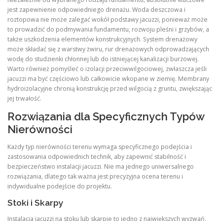
jest zapewnienie odpowiedniego drenażu. Woda deszczowa i
roztopowa nie może zalegać wokół podstawy jacuzzi, ponieważ może
to prowadzić do podmywania fundamentu, rozwoju pleśni i grzybów, a
także uszkodzenia elementów konstrukcyjnych. System drenażowy
może składać się z warstwy żwiru, rur drenażowych odprowadzających
wodę do studzienki chłonnej lub do istniejącej kanalizacji burzowej.
Warto również pomyśleć o izolacji przeciwwilgociowej, zwłaszcza jeśli
jacuzzi ma być częściowo lub całkowicie wkopane w ziemię. Membrany
hydroizolacyjne chronią konstrukcję przed wilgocią z gruntu, zwiększając
jej trwałość.
Rozwiązania dla Specyficznych Typów
Nierówności
Każdy typ nierówności terenu wymaga specyficznego podejścia i
zastosowania odpowiednich technik, aby zapewnić stabilność i
bezpieczeństwo instalacji jacuzzi. Nie ma jednego uniwersalnego
rozwiązania, dlatego tak ważna jest precyzyjna ocena terenu i
indywidualne podejście do projektu.
Stoki i Skarpy
Instalacja jacuzzi na stoku lub skarpie to jedno z największych wyzwań,