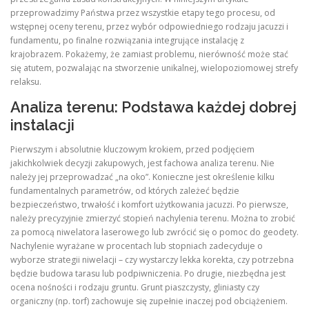
przeprowadzimy Państwa przez wszystkie etapy tego procesu, od
wstępnej oceny terenu, przez wybór odpowiedniego rodzaju jacuzzi i
fundamentu, po finalne rozwiązania integrujące instalację z
krajobrazem. Pokażemy, że zamiast problemu, nierówność może stać
się atutem, pozwalając na stworzenie unikalnej, wielopoziomowej strefy
relaksu.
Analiza terenu: Podstawa każdej dobrej
instalacji
Pierwszym i absolutnie kluczowym krokiem, przed podjęciem
jakichkolwiek decyzji zakupowych, jest fachowa analiza terenu. Nie
należy jej przeprowadzać „na oko”. Konieczne jest określenie kilku
fundamentalnych parametrów, od których zależeć będzie
bezpieczeństwo, trwałość i komfort użytkowania jacuzzi. Po pierwsze,
należy precyzyjnie zmierzyć stopień nachylenia terenu. Można to zrobić
za pomocą niwelatora laserowego lub zwrócić się o pomoc do geodety.
Nachylenie wyrażane w procentach lub stopniach zadecyduje o
wyborze strategii niwelacji – czy wystarczy lekka korekta, czy potrzebna
będzie budowa tarasu lub podpiwniczenia. Po drugie, niezbędna jest
ocena nośności i rodzaju gruntu. Grunt piaszczysty, gliniasty czy
organiczny (np. torf) zachowuje się zupełnie inaczej pod obciążeniem.