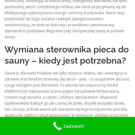
technicznej. Inwestując w nowoczesny, inteligentny sterownik, nie tylko
podnosimy jakość codziennego relaksu, ale także przyczyniamy się do
efektywnego wykorzystania energii i ochrony środowiska. Warto więc
podchodzić do tego zadania z pełnym zaangażowaniem i
świadomością, że dobrze dobrany i prawidłowo zamontowany
sterownik to podstawa długowiecznej i bezpiecznej sauny w polskim
domu.
Wymiana sterownika pieca do
sauny – kiedy jest potrzebna?
Sauna to dla wielu Polaków nie tylko miejsce relaksu, ale i inwestycja w
zdrowie oraz komfort domowy. Jej serce – piec – to urządzenie złożone,
a jego mózgiem jest sterownik. To właśnie ten niepozorny moduł
elektroniczny odpowiada za precyzyjne zarządzanie temperaturą,
czasem nagrzewania, a często i zdalnym sterowaniem. Większość
użytkowników traktuje go jak czarną skrzynkę, dopóki wszystko działa
bez zarzutu. Jednak awaria lub starzenie się tego komponentu potrafią
skutecznie zakłócić rytuał saunowania. W niniejszym artykule przyjrzymy
się dogłębnie, jakie symptomy jednoznacznie wskazują na konieczność
Zadzwoń!
wymiany sterownika, dlaczego nie jest to zawsze prosta decyzja oraz na
co zwrócić uwagę przy wyborze nowego modułu.