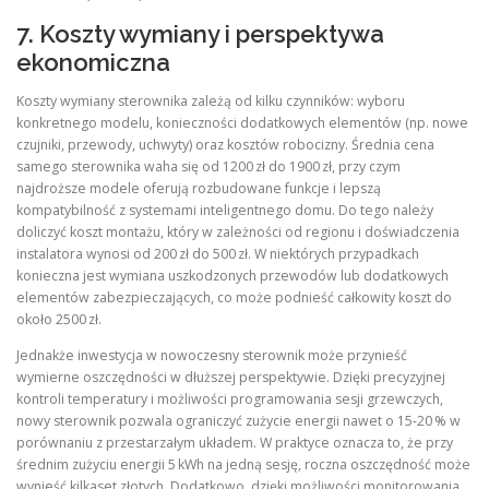
7. Koszty wymiany i perspektywa
ekonomiczna
Koszty wymiany sterownika zależą od kilku czynników: wyboru
konkretnego modelu, konieczności dodatkowych elementów (np. nowe
czujniki, przewody, uchwyty) oraz kosztów robocizny. Średnia cena
samego sterownika waha się od 1200 zł do 1900 zł, przy czym
najdroższe modele oferują rozbudowane funkcje i lepszą
kompatybilność z systemami inteligentnego domu. Do tego należy
doliczyć koszt montażu, który w zależności od regionu i doświadczenia
instalatora wynosi od 200 zł do 500 zł. W niektórych przypadkach
konieczna jest wymiana uszkodzonych przewodów lub dodatkowych
elementów zabezpieczających, co może podnieść całkowity koszt do
około 2500 zł.
Jednakże inwestycja w nowoczesny sterownik może przynieść
wymierne oszczędności w dłuższej perspektywie. Dzięki precyzyjnej
kontroli temperatury i możliwości programowania sesji grzewczych,
nowy sterownik pozwala ograniczyć zużycie energii nawet o 15‑20 % w
porównaniu z przestarzałym układem. W praktyce oznacza to, że przy
średnim zużyciu energii 5 kWh na jedną sesję, roczna oszczędność może
wynieść kilkaset złotych. Dodatkowo, dzięki możliwości monitorowania