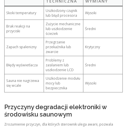
TECHNICZNA
WYMIANY
Uszkodzony czujnik
Skoki temperatury
Wysoki
lub błąd procesora
Zużycie mechaniczne
Brak reakcji na
lub uszkodzenie
Średni
przyciski
ścieżek
Przegrzanie
Zapach spalenizny
przekaźnika lub
Krytyczny
zwarcie
Problemy z
Błędy wyświetlacza
zasilaniem lub
Średni
uszkodzenie LCD
Uszkodzenie modułu
Sauna nie nagrzewa
mocy lub
Wysoki
się wcale
bezpiecznika
Przyczyny degradacji elektroniki w
środowisku saunowym
Zrozumienie przyczyn, dla których sterownik ulega awarii, pozwala