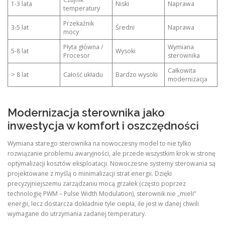
1-3 lata
Niski
Naprawa
temperatury
Przekaźnik
3-5 lat
Średni
Naprawa
mocy
Płyta główna /
Wymiana
5-8 lat
Wysoki
Procesor
sterownika
Całkowita
> 8 lat
Całość układu
Bardzo wysoki
modernizacja
Modernizacja sterownika jako
inwestycja w komfort i oszczędności
Wymiana starego sterownika na nowoczesny model to nie tylko
rozwiązanie problemu awaryjności, ale przede wszystkim krok w stronę
optymalizacji kosztów eksploatacji. Nowoczesne systemy sterowania są
projektowane z myślą o minimalizacji strat energii. Dzięki
precyzyjniejszemu zarządzaniu mocą grzałek (często poprzez
technologię PWM – Pulse Width Modulation), sterownik nie „mieli”
energii, lecz dostarcza dokładnie tyle ciepła, ile jest w danej chwili
wymagane do utrzymania zadanej temperatury.