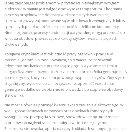
lepiej zapobiegać problemom w przyszłości. Największym wrogiem
elektroniki w saunie jest wilgoć oraz wysoka temperatura. Choć same
piece są projektowane do pracy w ekstremalnych warunkach,
sterowniki zazwyczaj montowane są w obudowach zewnętrznych lub w
specjalnych panelach, które mają chronić ich delikatne komponenty.
Niemniej jednak, procesy kondensacji pary wodnej mogą przenikać do
wnętrza obudów, prowadząc do korozji styków i zwarć na płytkach
drukowanych.
Kolejnym czynnikiem jest cykliczność pracy. Sterownik pracuje w
systemie „on/off” lub modulowanym, co oznacza, że przekaźniki
(elementy mechanicznie przełączające prąd o wysokim natężeniu)
ulegają fizycznemu zużyciu. Każde załączenie przekaźnika generuje mały
łuk elektryczny, który z czasem powoduje wypalanie styków. Gdy styki te
stają się zbyt wysokie lub zanieczyszczone, oporność wzrasta, co
generuje dodatkowe ciepło i może prowadzić do stopienia obudowy
sterownika.
Nie można również pominąć kwestii jakości zasilania elektrycznego. W
wielu gospodarstwach domowych oraz obiektach komercyjnych
występują tzw. przepięcia sieciowe, spowodowane np. uderzeniami
piorunów lub nagłymi skokami napięcia w sieci energetycznej.
Elektronika sterownika, oparta na czułych układach scalonych, jest na nie