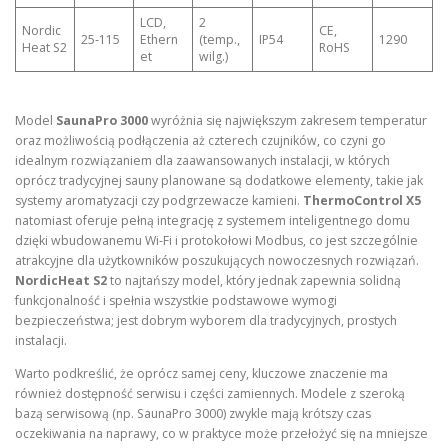
LCD,
2
Nordic
CE,
25‑115
Ethern
(temp.,
IP54
1290
Heat S2
RoHS
et
wilg.)
Model
SaunaPro 3000
wyróżnia się największym zakresem temperatur
oraz możliwością podłączenia aż czterech czujników, co czyni go
idealnym rozwiązaniem dla zaawansowanych instalacji, w których
oprócz tradycyjnej sauny planowane są dodatkowe elementy, takie jak
systemy aromatyzacji czy podgrzewacze kamieni.
ThermoControl X5
natomiast oferuje pełną integrację z systemem inteligentnego domu
dzięki wbudowanemu Wi‑Fi i protokołowi Modbus, co jest szczególnie
atrakcyjne dla użytkowników poszukujących nowoczesnych rozwiązań.
NordicHeat S2
to najtańszy model, który jednak zapewnia solidną
funkcjonalność i spełnia wszystkie podstawowe wymogi
bezpieczeństwa; jest dobrym wyborem dla tradycyjnych, prostych
instalacji.
Warto podkreślić, że oprócz samej ceny, kluczowe znaczenie ma
również dostępność serwisu i części zamiennych. Modele z szeroką
bazą serwisową (np. SaunaPro 3000) zwykle mają krótszy czas
oczekiwania na naprawy, co w praktyce może przełożyć się na mniejsze