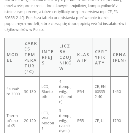
możliwość podłączenia dodatkowych czujników, kompatybilność z
istniejącym piecem, a także certyfikaty bezpieczeństwa (np. CE, EN
60335-2-40). Poniższa tabela przedstawia porównanie trzech
popularnych modeli, które cieszą się dobrą opinią wśród instalatorów i
użytkowników w Polsce.
ZAKR
LICZ
ES
INTE
BA
CERT
MOD
TEM
KLAS
CENA
RFEJ
CZUJ
YFIK
EL
PERA
A IP
(PLN)
S
NIKÓ
ATY
TUR
W
(°C)
4
LCD,
(temp.,
CE, EN
SaunaP
30‑130
Blueto
wilg.,
IP54
60335-
1450
ro 3000
oth
ciśnieni
2-40
e)
3
LCD,
Therm
(temp.,
Wi‑Fi,
oContr
20‑120
wilg.,
IP55
CE, UL
1790
Modbu
ol X5
czujnik
s
dymu)