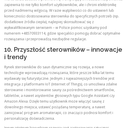
zapewnia to nie tylko komfort użytkowników, ale i chroni elektronikę
przed nadmierną wilgocią. W razie wątpliwości co do ustawień lub
konieczności dostosowania sterownika do specyficznych potrzeb (np.
dodatkowe źródła ciepła), najlepiej skonsultować się z
wykwalifikowanym serwisem – w Polsce pomoc uzyskamy pod
numerem +48570933114, gdzie specjaliści pomogą dobrać optymalne
rozwiązania i przeprowadzą niezbędne regulacje.
10. Przyszłość sterowników – innowacje
i trendy
Rynek sterowników do saun dynamicznie się rozwija, a nowe
technologie wprowadzają rozwiązania, które jeszcze kilka lat temu
wydawały się futurystyczne. Jednym z najważniejszych trendów jest
integracja z platformami IoT (Internet of Things), co umożliwia zdalne
sterowanie i monitorowanie sauny za pośrednictwem smartfonów,
tabletów, a nawet asystentów głosowych typu Google Assistant czy
Amazon Alexa. Dzięki temu użytkownik może włączyć saunę z
dowolnego miejsca, ustawić pożądaną temperaturę, a nawet
zainicjować program aromaterapii, co znacząco podnosi komfort i
personalizację doświadczenia.
Innym istotnym kierunkiem rozwoju jest zastosowanie sztucznej