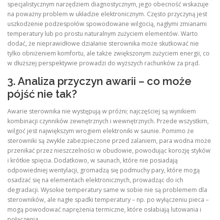
specjalistycznym narzędziem diagnostycznym, jego obecność wskazuje
na poważny problem w układzie elektronicznym. Często przyczyną jest
uszkodzenie podzespołów spowodowane wilgocią, nagłymi zmianami
temperatury lub po prostu naturalnym zużyciem elementów. Warto
dodać, że nieprawidłowe działanie sterownika może skutkować nie
tylko obniżeniem komfortu, ale także zwiększonym zużyciem energii, co
w dłuższej perspektywie prowadzi do wyższych rachunków za prąd.
3. Analiza przyczyn awarii – co może
pójść nie tak?
Awarie sterownika nie występują w próżni; najczęściej są wynikiem
kombinacji czynników zewnętrznych i wewnętrznych. Przede wszystkim,
wilgoć jest największym wrogiem elektroniki w saunie. Pomimo że
sterowniki są zwykle zabezpieczone przed zalaniem, para wodna może
przenikać przez nieszczelności w obudowie, powodując korozję styków
i krótkie spięcia. Dodatkowo, w saunach, które nie posiadają
odpowiedniej wentylacji, gromadzą się podmuchy pary, które mogą
osadzać się na elementach elektronicznych, prowadząc do ich
degradacji. Wysokie temperatury same w sobie nie są problemem dla
sterowników, ale nagłe spadki temperatury – np. po wyłączeniu pieca –
mogą powodować naprężenia termiczne, które osłabiają lutowania i
połączenia.