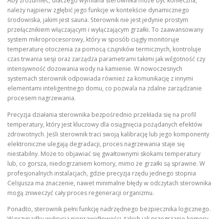
Aby zrozumieć, dlaczego wymiana sterownika może być konieczna,
należy najpierw zgłębić jego funkcje w kontekście dynamicznego
środowiska, jakim jest sauna. Sterownik nie jest jedynie prostym
przełącznikiem włączającym i wyłączającym grzałki. To zaawansowany
system mikroprocesorowy, który w sposób ciągły monitoruje
temperaturę otoczenia za pomocą czujników termicznych, kontroluje
czas trwania sesji oraz zarządza parametrami takimi jak wilgotność czy
intensywność dozowania wody na kamienie. W nowoczesnych
systemach sterownik odpowiada również za komunikację z innymi
elementami inteligentnego domu, co pozwala na zdalne zarządzanie
procesem nagrzewania.
Precyzja działania sterownika bezpośrednio przekłada się na profil
temperatury, który jest kluczowy dla osiągnięcia pożądanych efektów
zdrowotnych. Jeśli sterownik traci swoją kalibrację lub jego komponenty
elektroniczne ulegają degradacji, proces nagrzewania staje się
niestabilny. Może to objawiać się gwałtownymi skokami temperatury
lub, co gorsza, niedogrzaniem komory, mimo że grzałki są sprawne. W
profesjonalnych instalacjach, gdzie precyzja rzędu jednego stopnia
Celsjusza ma znaczenie, nawet minimalne błędy w odczytach sterownika
mogą zniweczyć cały proces regeneracji organizmu.
Ponadto, sterownik pełni funkcję nadrzędnego bezpiecznika logicznego.
W przypadku wykrycia nieprawidłowości, takich jak przegrzanie komory