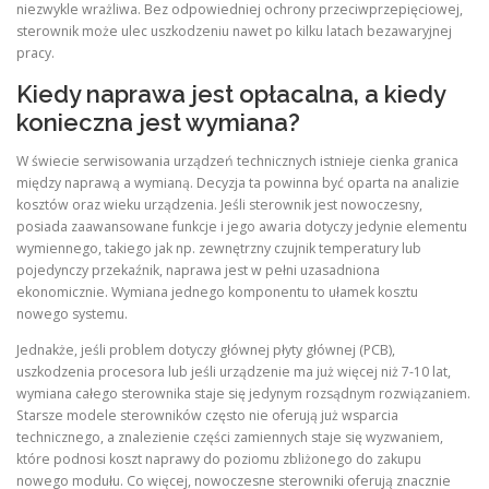
niezwykle wrażliwa. Bez odpowiedniej ochrony przeciwprzepięciowej,
sterownik może ulec uszkodzeniu nawet po kilku latach bezawaryjnej
pracy.
Kiedy naprawa jest opłacalna, a kiedy
konieczna jest wymiana?
W świecie serwisowania urządzeń technicznych istnieje cienka granica
między naprawą a wymianą. Decyzja ta powinna być oparta na analizie
kosztów oraz wieku urządzenia. Jeśli sterownik jest nowoczesny,
posiada zaawansowane funkcje i jego awaria dotyczy jedynie elementu
wymiennego, takiego jak np. zewnętrzny czujnik temperatury lub
pojedynczy przekaźnik, naprawa jest w pełni uzasadniona
ekonomicznie. Wymiana jednego komponentu to ułamek kosztu
nowego systemu.
Jednakże, jeśli problem dotyczy głównej płyty głównej (PCB),
uszkodzenia procesora lub jeśli urządzenie ma już więcej niż 7-10 lat,
wymiana całego sterownika staje się jedynym rozsądnym rozwiązaniem.
Starsze modele sterowników często nie oferują już wsparcia
technicznego, a znalezienie części zamiennych staje się wyzwaniem,
które podnosi koszt naprawy do poziomu zbliżonego do zakupu
nowego modułu. Co więcej, nowoczesne sterowniki oferują znacznie