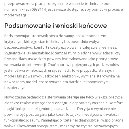
przeprowadzenia prac, profesjonalne wsparcie techniczne pod
numerem +48570933114 jest zawsze dostępne, aby pomóc w procesie
modernizacji.
Podsumowanie i wnioski końcowe
Podsumowując, sterownik pieca do sauny jest komponentem
krytycznym, którego stan techniczny bezpośrednio wpływa na
bezpieczeństwo, komfort i koszty użytkowania całej strefy wellness.
Sygnały takie jak niestabilność temperatury, błędy na wyświetlaczu czy
fizyczne ślady uszkodzeń powinny być traktowane jako priorytetowe
wezwania do interwencji. Choć naprawa pojedynczych podzespołów
jest możliwa w młodszych urządzeniach, to w przypadku starszych
modeli lub poważnych uszkodzeń elektroniki, wymiana sterownika na
nowoczesny model jest rozwiązaniem bardziej ekonomicznym i
bezpiecznym.
Nowoczesna technologia sterowania oferuje nie tylko większą precyzję,
ale także realne oszczędności energii i niespotykany wcześniej komfort
dzięki funkcjom inteligentnego zarządzania. Decyzja o wymianie nie
powinna być postrzegana jako koszt, lecz jako inwestycja w trwałość i
funkcjonalność sauny. Pamiętając o rzetelnej diagnostyce i współpracy z
wykwalifikowanymi specjalistami, możemy cieszyć się bezawaryjnym i