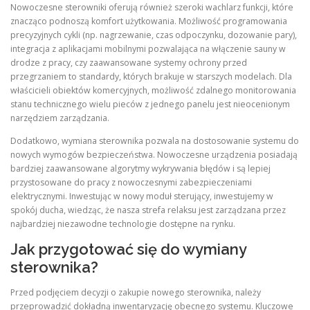
Nowoczesne sterowniki oferują również szeroki wachlarz funkcji, które
znacząco podnoszą komfort użytkowania. Możliwość programowania
precyzyjnych cykli (np. nagrzewanie, czas odpoczynku, dozowanie pary),
integracja z aplikacjami mobilnymi pozwalająca na włączenie sauny w
drodze z pracy, czy zaawansowane systemy ochrony przed
przegrzaniem to standardy, których brakuje w starszych modelach. Dla
właścicieli obiektów komercyjnych, możliwość zdalnego monitorowania
stanu technicznego wielu pieców z jednego panelu jest nieocenionym
narzędziem zarządzania.
Dodatkowo, wymiana sterownika pozwala na dostosowanie systemu do
nowych wymogów bezpieczeństwa. Nowoczesne urządzenia posiadają
bardziej zaawansowane algorytmy wykrywania błędów i są lepiej
przystosowane do pracy z nowoczesnymi zabezpieczeniami
elektrycznymi. Inwestując w nowy moduł sterujący, inwestujemy w
spokój ducha, wiedząc, że nasza strefa relaksu jest zarządzana przez
najbardziej niezawodne technologie dostępne na rynku.
Jak przygotować się do wymiany
sterownika?
Przed podjęciem decyzji o zakupie nowego sterownika, należy
przeprowadzić dokładną inwentaryzację obecnego systemu. Kluczowe