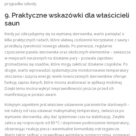
przypadku szkody.
9. Praktyczne wskazówki dla właścicieli
saun
Kiedy już zdecydujemy się na wymianę sterownika, warto pamiętać o
kilku praktycznych radach, które ułatwią codzienne korzystanie z sauny i
przedłużą żywotność nowego układu. Po pierwsze, regularne
czyszczenie panelu sterownika oraz okolicznych elementów – zwłaszcza
w miejscach narażonych na działanie pary – pozwala zapobiec
gromadzeniu się osadów, które mogą zakłócać działanie czujników. Po
drugie, warto wprowadzić systematyczne monitorowanie temperatury
otoczenia i zużycia energii; wiele nowoczesnych sterowników oferuje
funkcję zapisu danych, które można analizować w aplikacji mobilnej.
Dzięki temu można wykryć nieprawidłowości jeszcze przed ich
manifestacją w postaci awarii.
Kolejnym aspektem jest właściwe ustawienie parametrów startowych –
nie należy od razu ustawiać maksymalnej temperatury, zwłaszcza po
wymianie sterownika, aby dać systemowi czas na stabilizację. Zwykle
zaleca się rozpoczęcie od 80 °C i stopniowe podnoszenie temperatury,
obserwując reakcję pieca i ewentualne komunikaty ostrzegawcze.
Warto także zadbać o prawidłową wentylację pomieszczenia, ponieważ