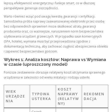
lepszą efektywność energetyczną i funkcje smart, co w dłuższej
perspektywie generuje oszczędności.
Warto również wziąć pod uwagę kwestię gwarancji i certyfikacji.
Samodzielna próba naprawy zaawansowanej elektroniki przez osobę
bez odpowiednich uprawnień może skutkować utratą gwarancji
producenta oraz, co ważniejsze, naruszeniem norm bezpieczeństwa
użytkowania urządzeń grzewczych. W przypadku saun komercyjnych
(SPA, hotele), wymiana musi być przeprowadzona zgodnie z
dokumentacją techniczną, aby zachować ciągłość ubezpieczenia obiektu
i zapewnić bezpieczeństwo gościom.
Wykres 1: Analiza kosztów: Naprawa vs Wymiana
w czasie (uproszczony model)
Poniższe zestawienie obrazuje relatywny koszt utrzymania sprawnego
urządzenia w zależności od wieku instalacji i rodzaju usterki.
KOSZT
WIEK
TYPOWA
NAPRAWY
REKOMEN
URZĄDZE
USTERKA
(RELATYW
DACJA
NIA
NY)
Czujnik