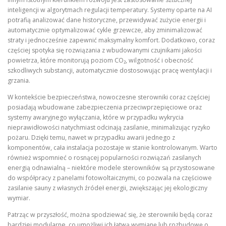
inteligencji w algorytmach regulacji temperatury. Systemy oparte na AI
potrafią analizować dane historyczne, przewidywać zużycie energii i
automatycznie optymalizować cykle grzewcze, aby zminimalizować
straty i jednocześnie zapewnić maksymalny komfort. Dodatkowo, coraz
częściej spotyka się rozwiązania z wbudowanymi czujnikami jakości
powietrza, które monitorują poziom CO₂, wilgotność i obecność
szkodliwych substancji, automatycznie dostosowując pracę wentylacji i
grzania.
W kontekście bezpieczeństwa, nowoczesne sterowniki coraz częściej
posiadają wbudowane zabezpieczenia przeciwprzepięciowe oraz
systemy awaryjnego wyłączania, które w przypadku wykrycia
nieprawidłowości natychmiast odcinają zasilanie, minimalizując ryzyko
pożaru. Dzięki temu, nawet w przypadku awarii jednego z
komponentów, cała instalacja pozostaje w stanie kontrolowanym. Warto
również wspomnieć o rosnącej popularności rozwiązań zasilanych
energią odnawialną – niektóre modele sterowników są przystosowane
do współpracy z panelami fotowoltaicznymi, co pozwala na częściowe
zasilanie sauny z własnych źródeł energii, zwiększając jej ekologiczny
wymiar.
Patrząc w przyszłość, można spodziewać się, że sterowniki będą coraz
bardziej modularne, co umożliwi ich łatwą wymianę lub rozbudowę o