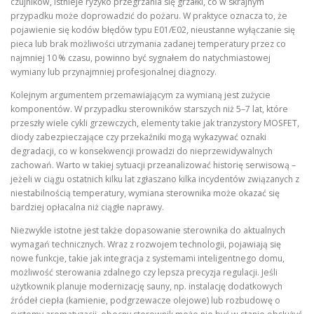
czujników, istnieje ryzyko przegrzania się grzałki, co w skrajnym
przypadku może doprowadzić do pożaru. W praktyce oznacza to, że
pojawienie się kodów błędów typu E01/E02, nieustanne wyłączanie się
pieca lub brak możliwości utrzymania zadanej temperatury przez co
najmniej 10 % czasu, powinno być sygnałem do natychmiastowej
wymiany lub przynajmniej profesjonalnej diagnozy.
Kolejnym argumentem przemawiającym za wymianą jest zużycie
komponentów. W przypadku sterowników starszych niż 5–7 lat, które
przeszły wiele cykli grzewczych, elementy takie jak tranzystory MOSFET,
diody zabezpieczające czy przekaźniki mogą wykazywać oznaki
degradacji, co w konsekwencji prowadzi do nieprzewidywalnych
zachowań. Warto w takiej sytuacji przeanalizować historię serwisową –
jeżeli w ciągu ostatnich kilku lat zgłaszano kilka incydentów związanych z
niestabilnością temperatury, wymiana sterownika może okazać się
bardziej opłacalna niż ciągłe naprawy.
Niezwykle istotne jest także dopasowanie sterownika do aktualnych
wymagań technicznych. Wraz z rozwojem technologii, pojawiają się
nowe funkcje, takie jak integracja z systemami inteligentnego domu,
możliwość sterowania zdalnego czy lepsza precyzja regulacji. Jeśli
użytkownik planuje modernizację sauny, np. instalację dodatkowych
źródeł ciepła (kamienie, podgrzewacze olejowe) lub rozbudowę o