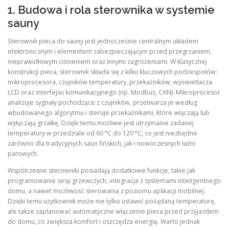
1. Budowa i rola sterownika w systemie
sauny
Sterownik pieca do sauny jest jednocześnie centralnym układem
elektronicznym i elementem zabezpieczającym przed przegrzaniem,
nieprawidłowym ciśnieniem oraz innymi zagrożeniami. W klasycznej
konstrukcji pieca, sterownik składa się z kilku kluczowych podzespołów:
mikroprocesora, czujników temperatury, przekaźników, wyświetlacza
LCD oraz interfejsu komunikacyjnego (np. Modbus, CAN). Mikroprocesor
analizuje sygnały pochodzące z czujników, przetwarza je według
wbudowanego algorytmu i steruje przekaźnikami, które włączają lub
wyłączają grzałkę. Dzięki temu możliwe jest utrzymanie zadanej
temperatury w przedziale od 60 °C do 120 °C, co jest niezbędne
zarówno dla tradycyjnych saun fińskich, jak i nowoczesnych łaźni
parowych.
Współczesne sterowniki posiadają dodatkowe funkcje, takie jak
programowanie sesji grzewczych, integracja z systemami inteligentnego
domu, a nawet możliwość sterowania z poziomu aplikacji mobilnej.
Dzięki temu użytkownik może nie tylko ustawić pożądaną temperaturę,
ale także zaplanować automatyczne włączenie pieca przed przyjazdem
do domu, co zwiększa komfort i oszczędza energię. Warto jednak