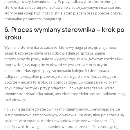
przestoje w użytkowaniu sauny. W przypadku wyboru konkretnego
sterownika, zaleca się skonsultowanie z autoryzowanym instalatorem,
który oceni kompatybilność z istniejącym piecem oraz pomoże dobrać
optymalne parametry konfiguracji.
6. Proces wymiany sterownika – krok po
kroku
Wymiana sterownika to zadanie, które wymaga precyzji, znajomości
zasad bezpieczeństwa oraz odpowiedniego sprzętu. Zanim
przystąpimy do pracy, należy wyłączyć zasilanie w głównym rozdzielniku
i sprawdzić, czy napięcie w obwodzie jest zerowe przy użyciu
multimetru. Następnie, przy zachowaniu kolejności demontażu,
odłączamy wszystkie przewody od starego sterownika, zapisując ich
pozycje – można to zrobić za pomocą zdjęć lub oznaczenia kolorami,
aby uniknąć pomyłek przy podłączaniu nowego urządzenia. Warto
również odczekać kilka minut, aby elementy elektroniczne całkowicie się
rozładowały.
Po usunięciu starego sterownika montujemy nowy, upewniając się, że
jest prawidłowo zamocowany w obudowie i że wszystkie połączenia są
solidne. W przypadku modeli z wbudowanym wyświetlaczem LCD,
należy zwrócić uwagę na prawidłowe podłączenie taśmy zasilającej,