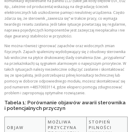
komunikacji wyświetlane na panelu LCD (takie jak kody błędów E01, E02
itp., zależnie od producenta) wskazują na degradację ścieżek
elektronicznych lub uszkodzenie pamięci nieulotnej urządzenia. Często
zdarza się, że sterownik „zawiesza się” w trakcie pracy, co wymaga
twardego resetu zasilania. Jeśli takie sytuacje powtarzają się regularnie,
naprawa pojedynczych komponentów jest zazwyczaj nieopłacalna i nie
daje gwarancji stabilności w przyszłości.
Nie można również ignorować zapachów oraz widocznych zmian
fizycznych. Zapach spalenizny wydobywający się z obudowy sterownika
lub widoczne na płytce drukowanej ślady osmalenia (tzw. „przypalenia”
na przekaźnikach) są sygnałem alarmowym o najwyższym priorytecie. W
takich sytuacjach należy niezwłocznie odłączyć zasilanie i skontaktować
się ze specjalistą. Jeśli potrzebujesz pilnej konsultacji technicznej lub
pomocy w doborze odpowiedniego modułu, możesz skontaktować się
pod numerem +48570933114, gdzie eksperci pomogą zdiagnozować
problem i zaproponują optymalne rozwiązanie.
Tabela 1: Porównanie objawów awarii sterownika
i potencjalnych przyczyn
MOŻLIWA
STOPIEŃ
OBJAW
PRZYCZYNA
PILNOŚCI