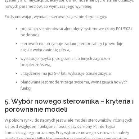
systemy aromatyzacji, obecny sterownik może nie być w stanie obsłużyć
nowych parametrów, co wymusza jego wymianę.
Podsumowując, wymiana sterownika jest niezbędna, gdy:
pojawiają się nieodwracalne błędy systemowe (kody E01/E02 i
podobne),
sterownik nie utrzymuje zadanej temperatury i powoduje
częste wyłączanie się pieca,
występuje ryzyko przegrzania lub innych zagrożeń
bezpieczeństwa,
urządzenie ma już 5–7 lat i wykazuje oznaki zużycia,
planowana jest modernizacja systemu, wymagająca nowych
funkcji.
5. Wybór nowego sterownika – kryteria i
porównanie modeli
W polskim rynku dostępnych jest wiele modeli sterowników, różniących
się pod względem funkcjonalności, klasy ochrony IP, interfejsu
komunikacyjnego oraz ceny. Przy wyborze nowego sterownika należy
zwrócić uwagę na kilka kluczowych parametrów: zakres temperatury,