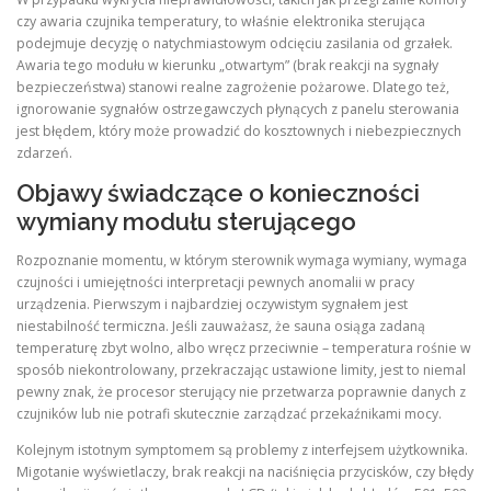
czy awaria czujnika temperatury, to właśnie elektronika sterująca
podejmuje decyzję o natychmiastowym odcięciu zasilania od grzałek.
Awaria tego modułu w kierunku „otwartym” (brak reakcji na sygnały
bezpieczeństwa) stanowi realne zagrożenie pożarowe. Dlatego też,
ignorowanie sygnałów ostrzegawczych płynących z panelu sterowania
jest błędem, który może prowadzić do kosztownych i niebezpiecznych
zdarzeń.
Objawy świadczące o konieczności
wymiany modułu sterującego
Rozpoznanie momentu, w którym sterownik wymaga wymiany, wymaga
czujności i umiejętności interpretacji pewnych anomalii w pracy
urządzenia. Pierwszym i najbardziej oczywistym sygnałem jest
niestabilność termiczna. Jeśli zauważasz, że sauna osiąga zadaną
temperaturę zbyt wolno, albo wręcz przeciwnie – temperatura rośnie w
sposób niekontrolowany, przekraczając ustawione limity, jest to niemal
pewny znak, że procesor sterujący nie przetwarza poprawnie danych z
czujników lub nie potrafi skutecznie zarządzać przekaźnikami mocy.
Kolejnym istotnym symptomem są problemy z interfejsem użytkownika.
Migotanie wyświetlaczy, brak reakcji na naciśnięcia przycisków, czy błędy