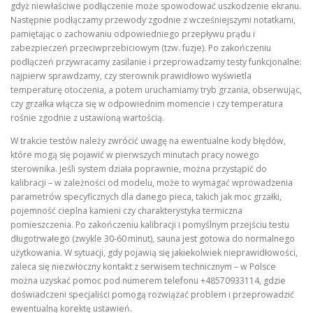
gdyż niewłaściwe podłączenie może spowodować uszkodzenie ekranu.
Następnie podłączamy przewody zgodnie z wcześniejszymi notatkami,
pamiętając o zachowaniu odpowiedniego przepływu prądu i
zabezpieczeń przeciwprzebiciowym (tzw. fuzje). Po zakończeniu
podłączeń przywracamy zasilanie i przeprowadzamy testy funkcjonalne:
najpierw sprawdzamy, czy sterownik prawidłowo wyświetla
temperaturę otoczenia, a potem uruchamiamy tryb grzania, obserwując,
czy grzałka włącza się w odpowiednim momencie i czy temperatura
rośnie zgodnie z ustawioną wartością.
W trakcie testów należy zwrócić uwagę na ewentualne kody błędów,
które mogą się pojawić w pierwszych minutach pracy nowego
sterownika. Jeśli system działa poprawnie, można przystąpić do
kalibracji – w zależności od modelu, może to wymagać wprowadzenia
parametrów specyficznych dla danego pieca, takich jak moc grzałki,
pojemność cieplna kamieni czy charakterystyka termiczna
pomieszczenia. Po zakończeniu kalibracji i pomyślnym przejściu testu
długotrwałego (zwykle 30‑60 minut), sauna jest gotowa do normalnego
użytkowania. W sytuacji, gdy pojawią się jakiekolwiek nieprawidłowości,
zaleca się niezwłoczny kontakt z serwisem technicznym – w Polsce
można uzyskać pomoc pod numerem telefonu +48570933114, gdzie
doświadczeni specjaliści pomogą rozwiązać problem i przeprowadzić
ewentualną korektę ustawień.