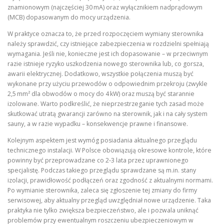
znamionowym (najczęściej 30 mA) oraz wyłącznikiem nadprądowym
(MCB) dopasowanym do mocy urządzenia.
W praktyce oznacza to, że przed rozpoczęciem wymiany sterownika
należy sprawdzić, czy istniejące zabezpieczenia w rozdzielni spełniają
wymagania. Jeśli nie, konieczne jest ich dopasowanie – w przeciwnym
razie istnieje ryzyko uszkodzenia nowego sterownika lub, co gorsza,
awarii elektrycznej. Dodatkowo, wszystkie połączenia muszą być
wykonane przy użyciu przewodów o odpowiednim przekroju (zwykle
2,5 mm² dla obwodów o mocy do 4 kW) oraz muszą być starannie
izolowane. Warto podkreślić, że nieprzestrzeganie tych zasad może
skutkować utratą gwarancji zarówno na sterownik, jak i na cały system
sauny, a w razie wypadku – konsekwencje prawne i finansowe.
Kolejnym aspektem jest wymóg posiadania aktualnego przeglądu
technicznego instalacji. W Polsce obowiązują okresowe kontrole, które
powinny być przeprowadzane co 2‑3 lata przez uprawnionego
specjalistę. Podczas takiego przeglądu sprawdzane są m.in. stany
izolacji, prawidłowość podłączeń oraz zgodność z aktualnymi normami.
Po wymianie sterownika, zaleca się zgłoszenie tej zmiany do firmy
serwisowej, aby aktualny przegląd uwzględniał nowe urządzenie. Taka
praktyka nie tylko zwiększa bezpieczeństwo, ale i pozwala uniknąć
problemów przy ewentualnym roszczeniu ubezpieczeniowym w