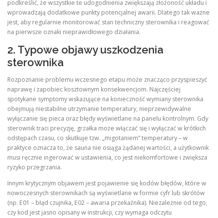
podkreślić, że wszystkie te udogodnienia zwiększają złożoność układu i
wprowadzają dodatkowe punkty potencjalnej awarii. Dlatego tak ważne
jest, aby regularnie monitorować stan techniczny sterownika i reagować
na pierwsze oznaki nieprawidłowego działania.
2. Typowe objawy uszkodzenia
sterownika
Rozpoznanie problemu wczesnego etapu może znacząco przyspieszyć
naprawę i zapobiec kosztownym konsekwencjom. Najczęściej
spotykane symptomy wskazujące na konieczność wymiany sterownika
obejmują niestabilne utrzymanie temperatury, nieprzewidywalne
wyłączanie się pieca oraz błędy wyświetlane na panelu kontrolnym. Gdy
sterownik traci precyzję, grzałka może włączać się i wyłączać w krótkich
odstępach czasu, co skutkuje tzw. „migotaniem” temperatury – w
praktyce oznacza to, że sauna nie osiąga żądanej wartości, a użytkownik
musi ręcznie ingerować w ustawienia, co jest niekomfortowe i zwiększa
ryzyko przegrzania.
Innym krytycznym objawem jest pojawienie się kodów błędów, które w
nowoczesnych sterownikach są wyświetlane w formie cyfr lub skrótów
(np. E01 – błąd czujnika, E02 – awaria przekaźnika). Niezależnie od tego,
czy kod jest jasno opisany w instrukcji, czy wymaga odczytu