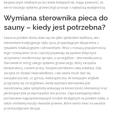
bezpiecznym relaksem przez wiele kolejnych lat, mając pewność, że
serce naszego systemu grzewczego pracuje z najwyższą wydajnością.
Wymiana sterownika pieca do
sauny – kiedy jest potrzebna?
Sauna w polskim domu stała się nie tylko symbolem wellness, ale i
elementem tradycyjnego stylu życia, przywołującym skojarzenia z
rytuałami relaksacyjnymi i zdrowotnymi. Wraz z rosnącą popularnością
tego rozwiązania coraz częściej pojawiają się pytania dotyczące
utrzymania i modernizacji sprzętu, a szczególnie – sterownika pieca.
Sterownik to mózg całego systemu grzewczego, który zarządza
temperaturą, czasem pracy i bezpieczeństwem całej instalacji. Gdy
zaczyna on działać nieprawidłowo, cała sauna może stać się
nieużyteczna lub, co gorsza, niebezpieczna. W niniejszym artykule
przyjrzymy się szczegółowo, kiedy wymiana sterownika jest
nieodzowna, jakie symptomy wskazują na konieczność interwencji oraz
jak bezpiecznie przeprowadzić ten proces. Zaprezentujemy także
porównanie najpopularniejszych modeli dostępnych na polskim rynku, a
także omówimy koszty i kwestie prawne, które warto mieć na uwadze
przed podjęciem decyzji.