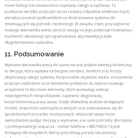
nowe funkcje bez konieczności wymiany całego urządzenia. To
podejście nie tylko przyczyni się do redukcji odpadów elektronicznych,
ale także pozwoli użytkownikom na dostosowanie systemu do
zmieniających się potrzeb i technologii. W związku z tym, przy wyborze
nowego sterownika warto zwrócić uwagę na jego potencjał rozwojowy i
możliwość aktualizacji oprogramowania, aby inwestycja była
długoterminowo opłacalna.
11. Podsumowanie
Wymiana sterownika pieca do sauny nie jest jedynie kwestią techniczną;
to decyzja, która wpływa na bezpieczeństwo, komfort oraz koszty
eksploatacji całego systemu. Rozpoznanie objawów awarii, zrozumienie
przyczyn uszkodzeń oraz świadome podejście do wyboru nowego
urządzenia to kluczowe elementy, które pozwalają uniknąć
nieprzyjemnych niespodzianek i zapewnić długotrwałą,
bezproblemową pracę sauny. Dzięki dokładnej analizie dostępnych
modeli, znajomości wymogów prawnych oraz zastosowaniu się do
sprawdzonych procedur montażowych, właściciel sauny może
samodzielnie podjąć decyzję o wymianie, a w razie potrzeby skorzystać
z profesjonalnego wsparcia – numer telefonu +48570933114 jest
dostępny dla wszystkich, którzy potrzebują porady lub pomocy