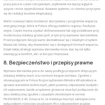
pracy pieca w czasie rzeczywistym, użytkownik ma lepszy wgląd w
zużycie i może optymalizować działanie systemu, co również przyczynia
się do redukcji kosztów eksploatacji.
Warto rozważyć także możliwość skorzystania z programów wsparcia
energetycznego, które w Polsce oferują niektóre regiony i fundusze
unijne. Często można uzyskać dofinansowanie lub ulgi podatkowe przy
modernizacji instalacji grzewczych, w tym przy wymianie sterowników.
Przed podjęciem decyzji warto skontaktować się z lokalnym Urzędem
Miasta lub Gminy, aby dowiedzieć się o dostępnych formach wsparcia.
Dzięki takiej strategii wymiana sterownika może stać się nie tylko
inwestycją w komfort, ale i w korzyści finansowe.
8. Bezpieczeństwo i przepisy prawne
Wymiana sterownika pieca do sauny podlega przepisom dotyczącym
instalacji elektrycznych oraz normom bezpieczeństwa. Zgodnie z
obowiązującymi w Polsce Rozporządzeniem Ministra Infrastruktury w
sprawie warunków technicznych, jakim powinny odpowiadać budynki i
ich usytuowanie, każde urządzenie grzewcze musi być podłączone do
sieci elektrycznej zgodnie z zasadami określonymi w normie
PN‑EN 60335‑2‑40. Oznacza to, że instalacja musi być zabezpieczona
wyłącznikiem różnicowo-prądowym (FI) o odpowiednim prądzie