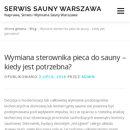
Przejdź
SERWIS SAUNY WARSZAWA
do
Menu
treści
Naprawa, Serwis i Wymiana Sauny Warszawa
Strona główna
»
Blog
»
Wymiana sterownika pieca do sauny – kiedy jest
SERWIS DO SAUNY WARSZAWA
BLOG
KONTAKT
potrzebna?
Wymiana sterownika pieca do sauny –
kiedy jest potrzebna?
OPUBLIKOWANO
3 LIPCA, 2026
PRZEZ
ADMIN
Decyzja o modernizacji lub całkowitej wymianie podzespołów
technicznych w domowej lub komercyjnej saunie nie powinna być
podejmowana pod wpływem impulsu, lecz w oparciu o rzetelną analizę
techniczną oraz obserwację procesów zachodzących wewnątrz komory
saunowej. Sterownik, będący swoistym „mózgiem” całego układu
grzewczego, pełni kluczową rolę w zarządzaniu cyklami termicznymi,