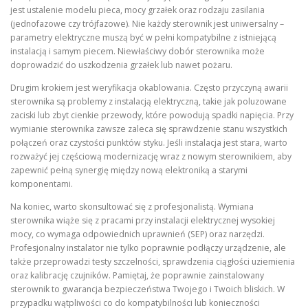
jest ustalenie modelu pieca, mocy grzałek oraz rodzaju zasilania
(jednofazowe czy trójfazowe). Nie każdy sterownik jest uniwersalny –
parametry elektryczne muszą być w pełni kompatybilne z istniejącą
instalacją i samym piecem. Niewłaściwy dobór sterownika może
doprowadzić do uszkodzenia grzałek lub nawet pożaru.
Drugim krokiem jest weryfikacja okablowania. Często przyczyną awarii
sterownika są problemy z instalacją elektryczną, takie jak poluzowane
zaciski lub zbyt cienkie przewody, które powodują spadki napięcia. Przy
wymianie sterownika zawsze zaleca się sprawdzenie stanu wszystkich
połączeń oraz czystości punktów styku. Jeśli instalacja jest stara, warto
rozważyć jej częściową modernizację wraz z nowym sterownikiem, aby
zapewnić pełną synergię między nową elektroniką a starymi
komponentami.
Na koniec, warto skonsultować się z profesjonalistą. Wymiana
sterownika wiąże się z pracami przy instalacji elektrycznej wysokiej
mocy, co wymaga odpowiednich uprawnień (SEP) oraz narzędzi.
Profesjonalny instalator nie tylko poprawnie podłączy urządzenie, ale
także przeprowadzi testy szczelności, sprawdzenia ciągłości uziemienia
oraz kalibrację czujników. Pamiętaj, że poprawnie zainstalowany
sterownik to gwarancja bezpieczeństwa Twojego i Twoich bliskich. W
przypadku wątpliwości co do kompatybilności lub konieczności