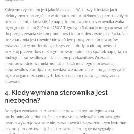
Kolejnym czynnikiem jest jakość zasilania. W starszych instalacjach
elektrycznych, szczególnie w domach jednorodzinnych z przestarzałymi
rozdzielniami, zdarza się, że napięcie podawane do sterownika waha
się w granicach od 210 V do 250 V. Tego typu fluktuacje mogą prowadzić
do przegrzewania się komponentów i ich przedwczesnego zużycia. Nie
bez znaczenia jest również niewłaściwe podłączenie przewodów,
zwłaszcza przy modernizacjach systemu, kiedy to nieodpowiedni
przekrój przewodów może generować nadmierny spadek napięcia, co
skutkuje nieprawidłowym działaniem przekaźników. Wreszcie,
nieodpowiednie warunki montażu – brak mocnego mocowania,
nieprawidłowe podparcie, niewłaściwe uziemienie – mogą przyczynić
się do drgań mechanicznych, które z czasem rozluwiają połączenia
lutowane.
4. Kiedy wymiana sterownika jest
niezbędna?
Decyzja o wymianie sterownika nie powinna być podejmowana
pochopnie, ale jednocześnie nie ma sensu zwlekać z naprawą, gdy
system wykazuje wyraźne nieprawidłowości. Najważniejszym kryterium
jest bezpieczeństwo – jeżeli sterownik nie reaguje na sygnały z