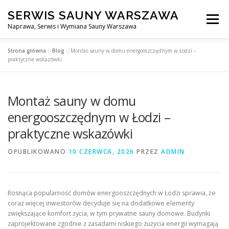
Przejdź
SERWIS SAUNY WARSZAWA
do
Menu
treści
Naprawa, Serwis i Wymiana Sauny Warszawa
Strona główna
»
Blog
»
Montaż sauny w domu energooszczędnym w Łodzi –
SERWIS DO SAUNY WARSZAWA
BLOG
KONTAKT
praktyczne wskazówki
Montaż sauny w domu
energooszczędnym w Łodzi –
praktyczne wskazówki
OPUBLIKOWANO
10 CZERWCA, 2026
PRZEZ
ADMIN
Rosnąca popularność domów energooszczędnych w Łodzi sprawia, że
coraz więcej inwestorów decyduje się na dodatkowe elementy
zwiększające komfort życia, w tym prywatne sauny domowe. Budynki
zaprojektowane zgodnie z zasadami niskiego zużycia energii wymagają