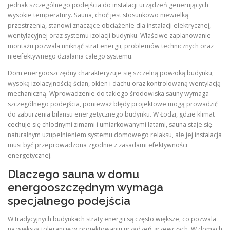
jednak szczególnego podejścia do instalacji urządzeń generujących
wysokie temperatury. Sauna, choć jest stosunkowo niewielką
przestrzenią, stanowi znaczące obciążenie dla instalacji elektrycznej,
wentylacyjnej oraz systemu izolacji budynku. Właściwe zaplanowanie
montażu pozwala uniknąć strat energii, problemów technicznych oraz
nieefektywnego działania całego systemu.
Dom energooszczędny charakteryzuje się szczelną powłoką budynku,
wysoką izolacyjnością ścian, okien i dachu oraz kontrolowaną wentylacją
mechaniczną. Wprowadzenie do takiego środowiska sauny wymaga
szczególnego podejścia, ponieważ błędy projektowe mogą prowadzić
do zaburzenia bilansu energetycznego budynku. W Łodzi, gdzie klimat
cechuje się chłodnymi zimami i umiarkowanymi latami, sauna staje się
naturalnym uzupełnieniem systemu domowego relaksu, ale jej instalacja
musi być przeprowadzona zgodnie z zasadami efektywności
energetycznej.
Dlaczego sauna w domu
energooszczędnym wymaga
specjalnego podejścia
W tradycyjnych budynkach straty energii są często większe, co pozwala
na większą tolerancję w projektowaniu urządzeń grzewczych. W domach