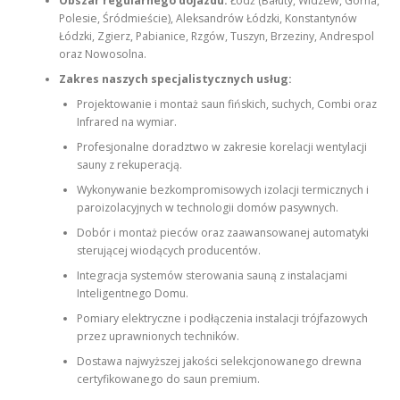
Obszar regularnego dojazdu:
Łódź (Bałuty, Widzew, Górna,
Polesie, Śródmieście), Aleksandrów Łódzki, Konstantynów
Łódzki, Zgierz, Pabianice, Rzgów, Tuszyn, Brzeziny, Andrespol
oraz Nowosolna.
Zakres naszych specjalistycznych usług:
Projektowanie i montaż saun fińskich, suchych, Combi oraz
Infrared na wymiar.
Profesjonalne doradztwo w zakresie korelacji wentylacji
sauny z rekuperacją.
Wykonywanie bezkompromisowych izolacji termicznych i
paroizolacyjnych w technologii domów pasywnych.
Dobór i montaż pieców oraz zaawansowanej automatyki
sterującej wiodących producentów.
Integracja systemów sterowania sauną z instalacjami
Inteligentnego Domu.
Pomiary elektryczne i podłączenia instalacji trójfazowych
przez uprawnionych techników.
Dostawa najwyższej jakości selekcjonowanego drewna
certyfikowanego do saun premium.