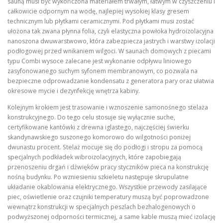
sauną musi być wykończona materiałem trwałym, łatwym w czyszczeniu i
całkowicie odpornym na wodę, najlepiej wysokiej klasy gresem
technicznym lub płytkami ceramicznymi. Pod płytkami musi zostać
ułożona tak zwana płynna folia, czyli elastyczna powłoka hydroizolacyjna
nanoszona dwuwarstwowo, która zabezpiecza jastrych i warstwy izolacji
podłogowej przed wnikaniem wilgoci. W saunach domowych z piecami
typu Combi wysoce zalecane jest wykonanie odpływu liniowego
zasyfonowanego suchym syfonem membranowym, co pozwala na
bezpieczne odprowadzanie kondensatu z generatora pary oraz ułatwia
okresowe mycie i dezynfekcję wnętrza kabiny.
Kolejnym krokiem jest trasowanie i wznoszenie samonośnego stelaża
konstrukcyjnego. Do tego celu stosuje się wyłącznie suche,
certyfikowane kantówki z drewna iglastego, najczęściej świerku
skandynawskiego suszonego komorowo do wilgotności poniżej
dwunastu procent. Stelaż mocuje się do podłogi i stropu za pomocą
specjalnych podkładek wibroizolacyjnych, które zapobiegają
przenoszeniu drgań i dźwięków pracy styczników pieca na konstrukcję
nośną budynku. Po wzniesieniu szkieletu następuje skrupulatne
układanie okablowania elektrycznego. Wszystkie przewody zasilające
piec, oświetlenie oraz czujniki temperatury muszą być poprowadzone
wewnątrz konstrukcji w specjalnych peszlach bezhalogenowych o
podwyższonej odporności termicznej, a same kable muszą mieć izolację