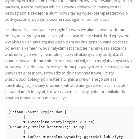
wynoszących minimum piętnaście centymetrów, a wszystkie połączenia,
nacięcia, a także miejsca wbicia zszywek dekarskich muszą zostać
bezwzględnie zaklejone aluminiową taśmą wysokotemperaturową o
podwyższonej wytrzymałości na rozciąganie i temperaturę.
Jakiekolwiek zaniedbanie w ciągłości warstwy aluminiowej w domu
energooszczędnym niesie za sobą katastrofalne skutki. Pod wpływem
wysokiego ciśnienia cząstkowego para wodna generowana podczas
polewania kamieni wodą natychmiast znajdzie najmniejszą szczelinę i
wniknie w głąb wełny mineralnej lub w strukturę ściany budynku. W
standardowym domu z nieszczelnościami wilgoć ta mogłaby częściowo
odparować, jednak w szczelnym domu pasywnym zostanie uwięziona
wewnątrz przegrody. Prowadzi to do natychmiastowej utraty
właściwości izolacyjnych materiału, gnicia drewnianego stelaża
konstrukcyjnego sauny oraz niekontrolowanego rozwoju czarnej pleśni
za panelami ściennymi, która z czasem zniszczy tynki i przeniknie do
wnętrza pomieszczeń mieszkalnych.
[Ściana konstrukcyjna domu] 

       │

       ▼ (Szczelina wentylacyjna 2-3 cm)

[Drewniany stelaż konstrukcji sauny]

       │

       ▼ (Wełna mineralna wysokiej gęstości lub płyty 