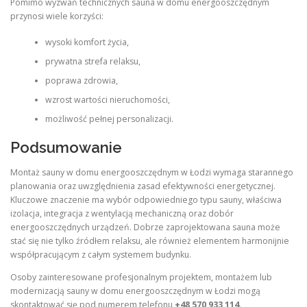
Pomimo wyzwań technicznych sauna w domu energooszczędnym
przynosi wiele korzyści:
wysoki komfort życia,
prywatna strefa relaksu,
poprawa zdrowia,
wzrost wartości nieruchomości,
możliwość pełnej personalizacji.
Podsumowanie
Montaż sauny w domu energooszczędnym w Łodzi wymaga starannego
planowania oraz uwzględnienia zasad efektywności energetycznej.
Kluczowe znaczenie ma wybór odpowiedniego typu sauny, właściwa
izolacja, integracja z wentylacją mechaniczną oraz dobór
energooszczędnych urządzeń. Dobrze zaprojektowana sauna może
stać się nie tylko źródłem relaksu, ale również elementem harmonijnie
współpracującym z całym systemem budynku.
Osoby zainteresowane profesjonalnym projektem, montażem lub
modernizacją sauny w domu energooszczędnym w Łodzi mogą
skontaktować się pod numerem telefonu
+48 570 933 114
.