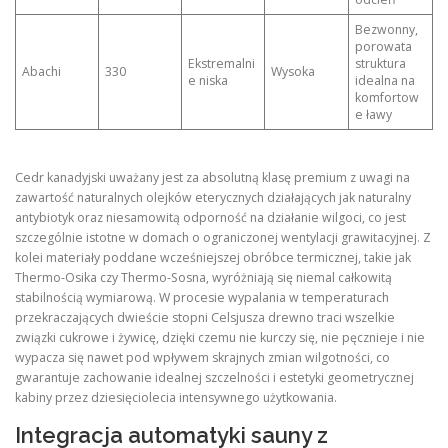
Bezwonny,
porowata
Ekstremalni
struktura
Abachi
330
Wysoka
e niska
idealna na
komfortow
e ławy
Cedr kanadyjski uważany jest za absolutną klasę premium z uwagi na
zawartość naturalnych olejków eterycznych działających jak naturalny
antybiotyk oraz niesamowitą odporność na działanie wilgoci, co jest
szczególnie istotne w domach o ograniczonej wentylacji grawitacyjnej. Z
kolei materiały poddane wcześniejszej obróbce termicznej, takie jak
Thermo-Osika czy Thermo-Sosna, wyróżniają się niemal całkowitą
stabilnością wymiarową. W procesie wypalania w temperaturach
przekraczających dwieście stopni Celsjusza drewno traci wszelkie
związki cukrowe i żywicę, dzięki czemu nie kurczy się, nie pęcznieje i nie
wypacza się nawet pod wpływem skrajnych zmian wilgotności, co
gwarantuje zachowanie idealnej szczelności i estetyki geometrycznej
kabiny przez dziesięciolecia intensywnego użytkowania.
Integracja automatyki sauny z