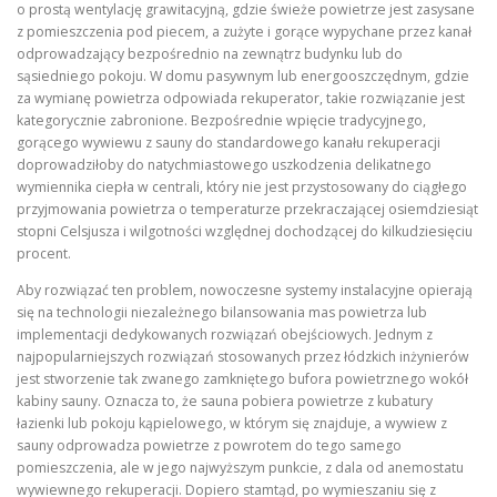
o prostą wentylację grawitacyjną, gdzie świeże powietrze jest zasysane
z pomieszczenia pod piecem, a zużyte i gorące wypychane przez kanał
odprowadzający bezpośrednio na zewnątrz budynku lub do
sąsiedniego pokoju. W domu pasywnym lub energooszczędnym, gdzie
za wymianę powietrza odpowiada rekuperator, takie rozwiązanie jest
kategorycznie zabronione. Bezpośrednie wpięcie tradycyjnego,
gorącego wywiewu z sauny do standardowego kanału rekuperacji
doprowadziłoby do natychmiastowego uszkodzenia delikatnego
wymiennika ciepła w centrali, który nie jest przystosowany do ciągłego
przyjmowania powietrza o temperaturze przekraczającej osiemdziesiąt
stopni Celsjusza i wilgotności względnej dochodzącej do kilkudziesięciu
procent.
Aby rozwiązać ten problem, nowoczesne systemy instalacyjne opierają
się na technologii niezależnego bilansowania mas powietrza lub
implementacji dedykowanych rozwiązań obejściowych. Jednym z
najpopularniejszych rozwiązań stosowanych przez łódzkich inżynierów
jest stworzenie tak zwanego zamkniętego bufora powietrznego wokół
kabiny sauny. Oznacza to, że sauna pobiera powietrze z kubatury
łazienki lub pokoju kąpielowego, w którym się znajduje, a wywiew z
sauny odprowadza powietrze z powrotem do tego samego
pomieszczenia, ale w jego najwyższym punkcie, z dala od anemostatu
wywiewnego rekuperacji. Dopiero stamtąd, po wymieszaniu się z