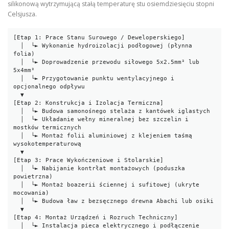
silikonową wytrzymującą stałą temperaturę stu osiemdziesięciu stopni
Celsjusza.
[Etap 1: Prace Stanu Surowego / Deweloperskiego]

  │  └► Wykonanie hydroizolacji podłogowej (płynna 
folia)

  │  └► Doprowadzenie przewodu siłowego 5x2.5mm² lub 
5x4mm²

  │  └► Przygotowanie punktu wentylacyjnego i 
opcjonalnego odpływu

  ▼

[Etap 2: Konstrukcja i Izolacja Termiczna]

  │  └► Budowa samonośnego stelaża z kantówek iglastych

  │  └► Układanie wełny mineralnej bez szczelin i 
mostków termicznych

  │  └► Montaż folii aluminiowej z klejeniem taśmą 
wysokotemperaturową

  ▼

[Etap 3: Prace Wykończeniowe i Stolarskie]

  │  └► Nabijanie kontrłat montażowych (poduszka 
powietrzna)

  │  └► Montaż boazerii ściennej i sufitowej (ukryte 
mocowania)

  │  └► Budowa ław z bezsęcznego drewna Abachi lub osiki

  ▼

[Etap 4: Montaż Urządzeń i Rozruch Techniczny]

  │  └► Instalacja pieca elektrycznego i podłączenie 