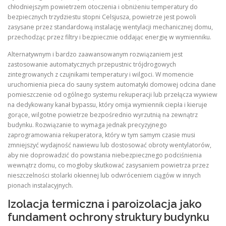
chłodniejszym powietrzem otoczenia i obniżeniu temperatury do
bezpiecznych trzydziestu stopni Celsjusza, powietrze jest powoli
zasysane przez standardową instalację wentylacji mechanicznej domu,
przechodząc przez filtry i bezpiecznie oddając energię w wymienniku.
Alternatywnym i bardzo zaawansowanym rozwiązaniem jest
zastosowanie automatycznych przepustnic trójdrogowych
zintegrowanych z czujnikami temperatury i wilgoci. W momencie
uruchomienia pieca do sauny system automatyki domowej odcina dane
pomieszczenie od ogólnego systemu rekuperacji lub przełącza wywiew
na dedykowany kanał bypassu, który omija wymiennik ciepła i kieruje
gorące, wilgotne powietrze bezpośrednio wyrzutnią na zewnątrz
budynku. Rozwiązanie to wymaga jednak precyzyjnego
zaprogramowania rekuperatora, który w tym samym czasie musi
zmniejszyć wydajność nawiewu lub dostosować obroty wentylatorów,
aby nie doprowadzić do powstania niebezpiecznego podciśnienia
wewnątrz domu, co mogłoby skutkować zasysaniem powietrza przez
nieszczelności stolarki okiennej lub odwróceniem ciągów w innych
pionach instalacyjnych.
Izolacja termiczna i paroizolacja jako
fundament ochrony struktury budynku