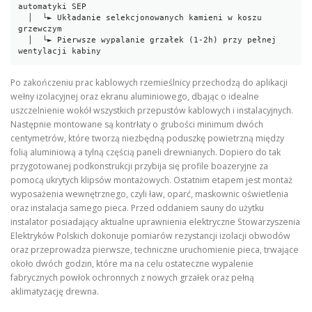
automatyki SEP

  │  └► Układanie selekcjonowanych kamieni w koszu 
grzewczym

  │  └► Pierwsze wypalanie grzałek (1-2h) przy pełnej 
Po zakończeniu prac kablowych rzemieślnicy przechodzą do aplikacji
wełny izolacyjnej oraz ekranu aluminiowego, dbając o idealne
uszczelnienie wokół wszystkich przepustów kablowych i instalacyjnych.
Następnie montowane są kontrłaty o grubości minimum dwóch
centymetrów, które tworzą niezbędną poduszkę powietrzną między
folią aluminiową a tylną częścią paneli drewnianych. Dopiero do tak
przygotowanej podkonstrukcji przybija się profile boazeryjne za
pomocą ukrytych klipsów montażowych. Ostatnim etapem jest montaż
wyposażenia wewnętrznego, czyli ław, oparć, maskownic oświetlenia
oraz instalacja samego pieca. Przed oddaniem sauny do użytku
instalator posiadający aktualne uprawnienia elektryczne Stowarzyszenia
Elektryków Polskich dokonuje pomiarów rezystancji izolacji obwodów
oraz przeprowadza pierwsze, techniczne uruchomienie pieca, trwające
około dwóch godzin, które ma na celu ostateczne wypalenie
fabrycznych powłok ochronnych z nowych grzałek oraz pełną
aklimatyzację drewna.