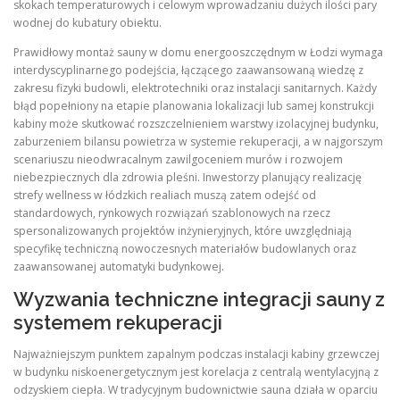
skokach temperaturowych i celowym wprowadzaniu dużych ilości pary
wodnej do kubatury obiektu.
Prawidłowy montaż sauny w domu energooszczędnym w Łodzi wymaga
interdyscyplinarnego podejścia, łączącego zaawansowaną wiedzę z
zakresu fizyki budowli, elektrotechniki oraz instalacji sanitarnych. Każdy
błąd popełniony na etapie planowania lokalizacji lub samej konstrukcji
kabiny może skutkować rozszczelnieniem warstwy izolacyjnej budynku,
zaburzeniem bilansu powietrza w systemie rekuperacji, a w najgorszym
scenariuszu nieodwracalnym zawilgoceniem murów i rozwojem
niebezpiecznych dla zdrowia pleśni. Inwestorzy planujący realizację
strefy wellness w łódzkich realiach muszą zatem odejść od
standardowych, rynkowych rozwiązań szablonowych na rzecz
spersonalizowanych projektów inżynieryjnych, które uwzględniają
specyfikę techniczną nowoczesnych materiałów budowlanych oraz
zaawansowanej automatyki budynkowej.
Wyzwania techniczne integracji sauny z
systemem rekuperacji
Najważniejszym punktem zapalnym podczas instalacji kabiny grzewczej
w budynku niskoenergetycznym jest korelacja z centralą wentylacyjną z
odzyskiem ciepła. W tradycyjnym budownictwie sauna działa w oparciu