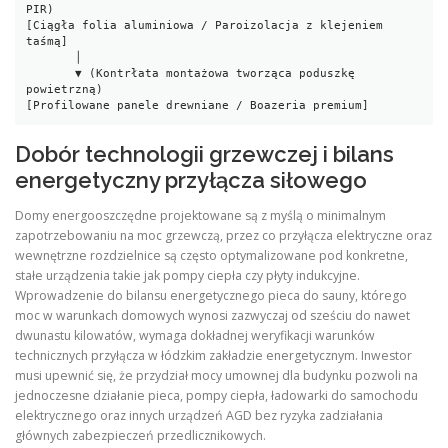
PIR)

[Ciągła folia aluminiowa / Paroizolacja z klejeniem 
taśmą]

       │

       ▼ (Kontrłata montażowa tworząca poduszkę 
powietrzną)

Dobór technologii grzewczej i bilans
energetyczny przyłącza siłowego
Domy energooszczędne projektowane są z myślą o minimalnym
zapotrzebowaniu na moc grzewczą, przez co przyłącza elektryczne oraz
wewnętrzne rozdzielnice są często optymalizowane pod konkretne,
stałe urządzenia takie jak pompy ciepła czy płyty indukcyjne.
Wprowadzenie do bilansu energetycznego pieca do sauny, którego
moc w warunkach domowych wynosi zazwyczaj od sześciu do nawet
dwunastu kilowatów, wymaga dokładnej weryfikacji warunków
technicznych przyłącza w łódzkim zakładzie energetycznym. Inwestor
musi upewnić się, że przydział mocy umownej dla budynku pozwoli na
jednoczesne działanie pieca, pompy ciepła, ładowarki do samochodu
elektrycznego oraz innych urządzeń AGD bez ryzyka zadziałania
głównych zabezpieczeń przedlicznikowych.