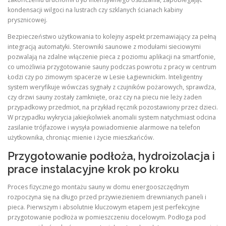
kondensacji wilgoci na lustrach czy szklanych ścianach kabiny
prysznicowej.
Bezpieczeństwo użytkowania to kolejny aspekt przemawiający za pełną
integracją automatyki. Sterowniki saunowe z modułami sieciowymi
pozwalają na zdalne włączenie pieca z poziomu aplikacji na smartfonie,
co umożliwia przygotowanie sauny podczas powrotu z pracy w centrum
Łodzi czy po zimowym spacerze w Lesie Łagiewnickim. Inteligentny
system weryfikuje wówczas sygnały z czujników pożarowych, sprawdza,
czy drzwi sauny zostały zamknięte, oraz czy na piecu nie leży żaden
przypadkowy przedmiot, na przykład ręcznik pozostawiony przez dzieci.
W przypadku wykrycia jakiejkolwiek anomalii system natychmiast odcina
zasilanie trójfazowe i wysyła powiadomienie alarmowe na telefon
użytkownika, chroniąc mienie i życie mieszkańców.
Przygotowanie podłoża, hydroizolacja i
prace instalacyjne krok po kroku
Proces fizycznego montażu sauny w domu energooszczędnym
rozpoczyna się na długo przed przywiezieniem drewnianych paneli i
pieca. Pierwszym i absolutnie kluczowym etapem jest perfekcyjne
przygotowanie podłoża w pomieszczeniu docelowym. Podłoga pod