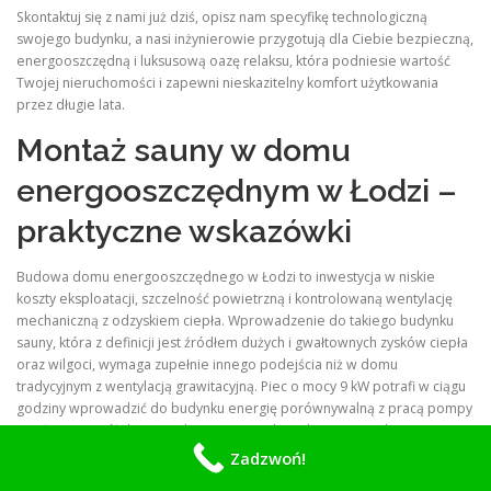
Skontaktuj się z nami już dziś, opisz nam specyfikę technologiczną
swojego budynku, a nasi inżynierowie przygotują dla Ciebie bezpieczną,
energooszczędną i luksusową oazę relaksu, która podniesie wartość
Twojej nieruchomości i zapewni nieskazitelny komfort użytkowania
przez długie lata.
Montaż sauny w domu
energooszczędnym w Łodzi –
praktyczne wskazówki
Budowa domu energooszczędnego w Łodzi to inwestycja w niskie
koszty eksploatacji, szczelność powietrzną i kontrolowaną wentylację
mechaniczną z odzyskiem ciepła. Wprowadzenie do takiego budynku
sauny, która z definicji jest źródłem dużych i gwałtownych zysków ciepła
oraz wilgoci, wymaga zupełnie innego podejścia niż w domu
tradycyjnym z wentylacją grawitacyjną. Piec o mocy 9 kW potrafi w ciągu
godziny wprowadzić do budynku energię porównywalną z pracą pompy
ciepła przez pół dnia, a jednorazowe polanie kamieni wodą generuje
skok wilgotności bezwzględnej, który może wykroczyć poza możliwości
Zadzwoń!
rekuperatora. Dlatego projekt sauny w budynku energooszczędnym