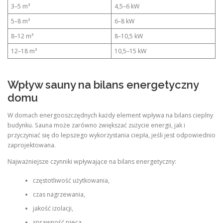
3–5 m³
4,5–6 kW
5–8 m³
6–8 kW
8–12 m³
8–10,5 kW
12–18 m³
10,5–15 kW
Wpływ sauny na bilans energetyczny
domu
W domach energooszczędnych każdy element wpływa na bilans cieplny
budynku. Sauna może zarówno zwiększać zużycie energii, jak i
przyczyniać się do lepszego wykorzystania ciepła, jeśli jest odpowiednio
zaprojektowana.
Najważniejsze czynniki wpływające na bilans energetyczny:
częstotliwość użytkowania,
czas nagrzewania,
jakość izolacji,
sprawność pieca,