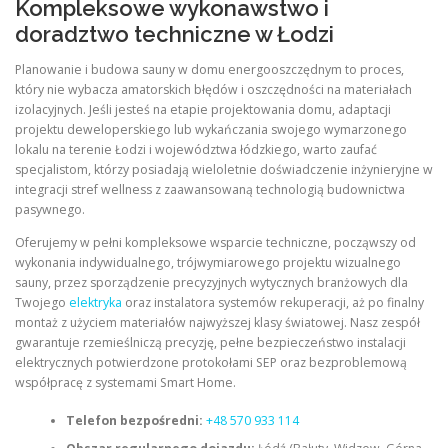
Kompleksowe wykonawstwo i
doradztwo techniczne w Łodzi
Planowanie i budowa sauny w domu energooszczędnym to proces,
który nie wybacza amatorskich błędów i oszczędności na materiałach
izolacyjnych. Jeśli jesteś na etapie projektowania domu, adaptacji
projektu deweloperskiego lub wykańczania swojego wymarzonego
lokalu na terenie Łodzi i województwa łódzkiego, warto zaufać
specjalistom, którzy posiadają wieloletnie doświadczenie inżynieryjne w
integracji stref wellness z zaawansowaną technologią budownictwa
pasywnego.
Oferujemy w pełni kompleksowe wsparcie techniczne, począwszy od
wykonania indywidualnego, trójwymiarowego projektu wizualnego
sauny, przez sporządzenie precyzyjnych wytycznych branżowych dla
Twojego
elektryka
oraz instalatora systemów rekuperacji, aż po finalny
montaż z użyciem materiałów najwyższej klasy światowej. Nasz zespół
gwarantuje rzemieślniczą precyzję, pełne bezpieczeństwo instalacji
elektrycznych potwierdzone protokołami SEP oraz bezproblemową
współpracę z systemami Smart Home.
Telefon bezpośredni:
+48 570 933 114