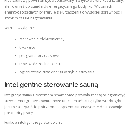
Piec saunowy powinien być dopasowany nie tylko do wielkości kabiny,
ale również do standardu energetycznego budynku. W domach
energooszczędnych preferuje się urządzenia o wysokiej sprawności i
szybkim czasie nagrzewania.
Warto uwzględnić:
sterowanie elektroniczne,
tryby eco,
programatory czasowe,
możliwość zdalnej kontroli,
ograniczenie strat energii w trybie czuwania.
Inteligentne sterowanie sauną
Integracja sauny z systemem smart home pozwala znacząco ograniczyć
zużycie energii. Użytkownik może uruchamiać saunę tylko wtedy, gdy
jest to rzeczywiście potrzebne, a system automatycznie dostosowuje
parametry pracy.
Funkcje inteligentnego sterowania: