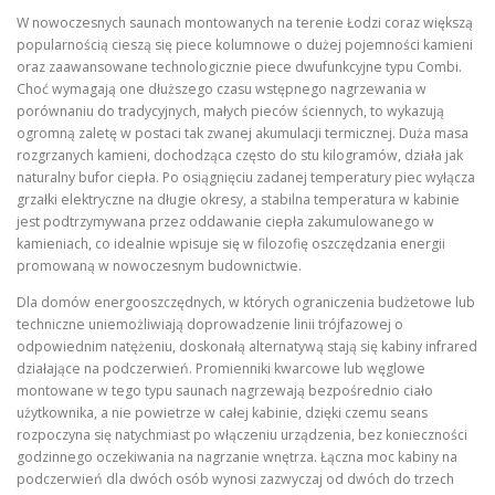
W nowoczesnych saunach montowanych na terenie Łodzi coraz większą
popularnością cieszą się piece kolumnowe o dużej pojemności kamieni
oraz zaawansowane technologicznie piece dwufunkcyjne typu Combi.
Choć wymagają one dłuższego czasu wstępnego nagrzewania w
porównaniu do tradycyjnych, małych pieców ściennych, to wykazują
ogromną zaletę w postaci tak zwanej akumulacji termicznej. Duża masa
rozgrzanych kamieni, dochodząca często do stu kilogramów, działa jak
naturalny bufor ciepła. Po osiągnięciu zadanej temperatury piec wyłącza
grzałki elektryczne na długie okresy, a stabilna temperatura w kabinie
jest podtrzymywana przez oddawanie ciepła zakumulowanego w
kamieniach, co idealnie wpisuje się w filozofię oszczędzania energii
promowaną w nowoczesnym budownictwie.
Dla domów energooszczędnych, w których ograniczenia budżetowe lub
techniczne uniemożliwiają doprowadzenie linii trójfazowej o
odpowiednim natężeniu, doskonałą alternatywą stają się kabiny infrared
działające na podczerwień. Promienniki kwarcowe lub węglowe
montowane w tego typu saunach nagrzewają bezpośrednio ciało
użytkownika, a nie powietrze w całej kabinie, dzięki czemu seans
rozpoczyna się natychmiast po włączeniu urządzenia, bez konieczności
godzinnego oczekiwania na nagrzanie wnętrza. Łączna moc kabiny na
podczerwień dla dwóch osób wynosi zazwyczaj od dwóch do trzech