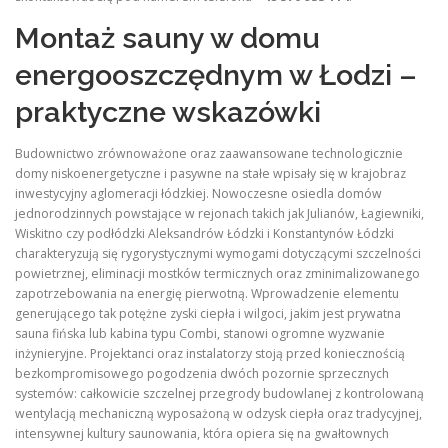
Montaż sauny w domu
energooszczędnym w Łodzi –
praktyczne wskazówki
Budownictwo zrównoważone oraz zaawansowane technologicznie
domy niskoenergetyczne i pasywne na stałe wpisały się w krajobraz
inwestycyjny aglomeracji łódzkiej. Nowoczesne osiedla domów
jednorodzinnych powstające w rejonach takich jak Julianów, Łagiewniki,
Wiskitno czy podłódzki Aleksandrów Łódzki i Konstantynów Łódzki
charakteryzują się rygorystycznymi wymogami dotyczącymi szczelności
powietrznej, eliminacji mostków termicznych oraz zminimalizowanego
zapotrzebowania na energię pierwotną. Wprowadzenie elementu
generującego tak potężne zyski ciepła i wilgoci, jakim jest prywatna
sauna fińska lub kabina typu Combi, stanowi ogromne wyzwanie
inżynieryjne. Projektanci oraz instalatorzy stoją przed koniecznością
bezkompromisowego pogodzenia dwóch pozornie sprzecznych
systemów: całkowicie szczelnej przegrody budowlanej z kontrolowaną
wentylacją mechaniczną wyposażoną w odzysk ciepła oraz tradycyjnej,
intensywnej kultury saunowania, która opiera się na gwałtownych