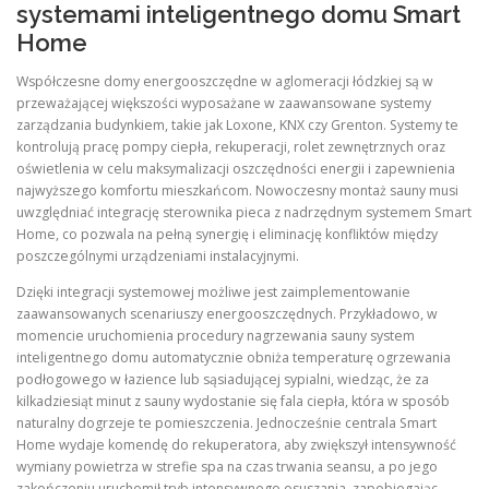
systemami inteligentnego domu Smart
Home
Współczesne domy energooszczędne w aglomeracji łódzkiej są w
przeważającej większości wyposażane w zaawansowane systemy
zarządzania budynkiem, takie jak Loxone, KNX czy Grenton. Systemy te
kontrolują pracę pompy ciepła, rekuperacji, rolet zewnętrznych oraz
oświetlenia w celu maksymalizacji oszczędności energii i zapewnienia
najwyższego komfortu mieszkańcom. Nowoczesny montaż sauny musi
uwzględniać integrację sterownika pieca z nadrzędnym systemem Smart
Home, co pozwala na pełną synergię i eliminację konfliktów między
poszczególnymi urządzeniami instalacyjnymi.
Dzięki integracji systemowej możliwe jest zaimplementowanie
zaawansowanych scenariuszy energooszczędnych. Przykładowo, w
momencie uruchomienia procedury nagrzewania sauny system
inteligentnego domu automatycznie obniża temperaturę ogrzewania
podłogowego w łazience lub sąsiadującej sypialni, wiedząc, że za
kilkadziesiąt minut z sauny wydostanie się fala ciepła, która w sposób
naturalny dogrzeje te pomieszczenia. Jednocześnie centrala Smart
Home wydaje komendę do rekuperatora, aby zwiększył intensywność
wymiany powietrza w strefie spa na czas trwania seansu, a po jego
zakończeniu uruchomił tryb intensywnego osuszania, zapobiegając