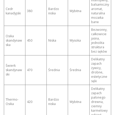
Intensywny,
balsamiczny
Cedr
Bardzo
aromat,
380
Wybitna
kanadyjski
niska
naturalna
mozaika
barw
Bezwonny,
całkowicie
Osika
jasna,
skandynaw
450
Niska
Wysoka
jednolita
ska
struktura
bez sęków
Delikatny
zapach
Świerk
żywicy,
skandynaw
470
Średnia
Średnia
drobne,
ski
estetyczne
sęki
Delikatny
zapach
palonego
Thermo-
Bardzo
420
Wybitna
drewna,
Osika
niska
ciemny
karmelowy
odcień