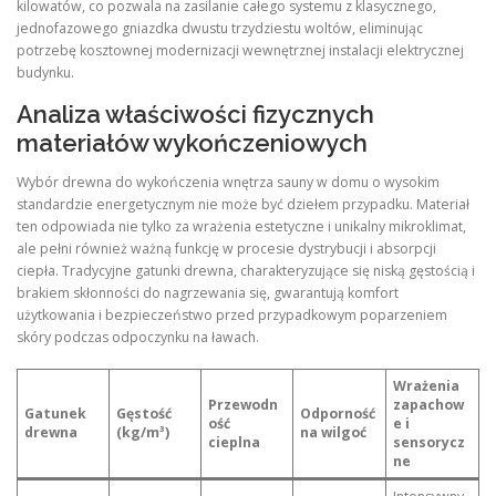
kilowatów, co pozwala na zasilanie całego systemu z klasycznego,
jednofazowego gniazdka dwustu trzydziestu woltów, eliminując
potrzebę kosztownej modernizacji wewnętrznej instalacji elektrycznej
budynku.
Analiza właściwości fizycznych
materiałów wykończeniowych
Wybór drewna do wykończenia wnętrza sauny w domu o wysokim
standardzie energetycznym nie może być dziełem przypadku. Materiał
ten odpowiada nie tylko za wrażenia estetyczne i unikalny mikroklimat,
ale pełni również ważną funkcję w procesie dystrybucji i absorpcji
ciepła. Tradycyjne gatunki drewna, charakteryzujące się niską gęstością i
brakiem skłonności do nagrzewania się, gwarantują komfort
użytkowania i bezpieczeństwo przed przypadkowym poparzeniem
skóry podczas odpoczynku na ławach.
Wrażenia
Przewodn
zapachow
Gatunek
Gęstość
Odporność
ość
e i
drewna
(kg/m³)
na wilgoć
cieplna
sensorycz
ne