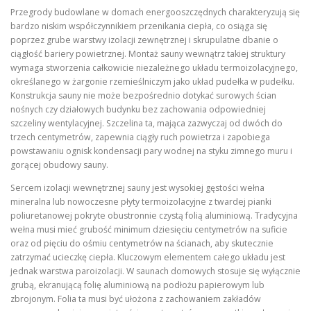
Przegrody budowlane w domach energooszczędnych charakteryzują się
bardzo niskim współczynnikiem przenikania ciepła, co osiąga się
poprzez grube warstwy izolacji zewnętrznej i skrupulatne dbanie o
ciągłość bariery powietrznej. Montaż sauny wewnątrz takiej struktury
wymaga stworzenia całkowicie niezależnego układu termoizolacyjnego,
określanego w żargonie rzemieślniczym jako układ pudełka w pudełku.
Konstrukcja sauny nie może bezpośrednio dotykać surowych ścian
nośnych czy działowych budynku bez zachowania odpowiedniej
szczeliny wentylacyjnej. Szczelina ta, mająca zazwyczaj od dwóch do
trzech centymetrów, zapewnia ciągły ruch powietrza i zapobiega
powstawaniu ognisk kondensacji pary wodnej na styku zimnego muru i
gorącej obudowy sauny.
Sercem izolacji wewnętrznej sauny jest wysokiej gęstości wełna
mineralna lub nowoczesne płyty termoizolacyjne z twardej pianki
poliuretanowej pokryte obustronnie czystą folią aluminiową. Tradycyjna
wełna musi mieć grubość minimum dziesięciu centymetrów na suficie
oraz od pięciu do ośmiu centymetrów na ścianach, aby skutecznie
zatrzymać ucieczkę ciepła. Kluczowym elementem całego układu jest
jednak warstwa paroizolacji. W saunach domowych stosuje się wyłącznie
grubą, ekranującą folię aluminiową na podłożu papierowym lub
zbrojonym. Folia ta musi być ułożona z zachowaniem zakładów