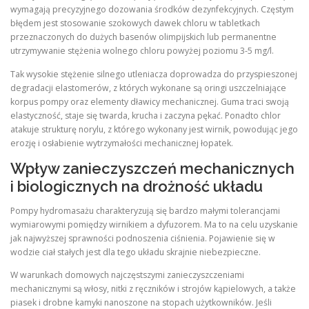
wymagają precyzyjnego dozowania środków dezynfekcyjnych. Częstym
błędem jest stosowanie szokowych dawek chloru w tabletkach
przeznaczonych do dużych basenów olimpijskich lub permanentne
utrzymywanie stężenia wolnego chloru powyżej poziomu 3-5 mg/l.
Tak wysokie stężenie silnego utleniacza doprowadza do przyspieszonej
degradacji elastomerów, z których wykonane są oringi uszczelniające
korpus pompy oraz elementy dławicy mechanicznej. Guma traci swoją
elastyczność, staje się twarda, krucha i zaczyna pękać. Ponadto chlor
atakuje strukturę norylu, z którego wykonany jest wirnik, powodując jego
erozję i osłabienie wytrzymałości mechanicznej łopatek.
Wpływ zanieczyszczeń mechanicznych
i biologicznych na drożność układu
Pompy hydromasażu charakteryzują się bardzo małymi tolerancjami
wymiarowymi pomiędzy wirnikiem a dyfuzorem. Ma to na celu uzyskanie
jak najwyższej sprawności podnoszenia ciśnienia. Pojawienie się w
wodzie ciał stałych jest dla tego układu skrajnie niebezpieczne.
W warunkach domowych najczęstszymi zanieczyszczeniami
mechanicznymi są włosy, nitki z ręczników i strojów kąpielowych, a także
piasek i drobne kamyki nanoszone na stopach użytkowników. Jeśli