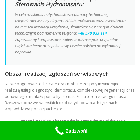
Sterowania Hydromasażu:
W celu uzyskania natychmiastowej pomocy technicznej,
telefonicznej wyceny diagnostyki lub umówienia wizyty serwisanta
na miejscu instalacji urządzenia, skontaktuj się z naszym działem
technicznym pod numerem telefonu:
+48 570 933 114
.
Zapewniamy kompleksowe podejście inżynieryjne, oryginalne
części zamienne oraz pełne testy bezpieczeństwa po wykonanej
naprawie.
Obszar realizacji zgłoszeń serwisowych
Nasze pogotowie techniczne oraz mobilne zespoły inżynieryjne
realizują usługi diagnostyki, demontażu, kompleksowej regeneracji oraz
ponownego montażu pomp hydromasażu na terenie całego miasta
Rzeszowa oraz we wszystkich okolicznych powiatach i gminach
województwa podkarpackiego:
Rzeszów (pełny obszar administracyjny):
Śródmieście,
Nowe Miasto, Pobitno, Baranówka, Krakowska-Południe,
Zadzwoń!
Kotwica, Drabinianka, Staroniwa, Zalesie, Paderewskiego,
Pułaskiego, Kmity, Grota-Roweckiego, Piastów, Wilkowyja,