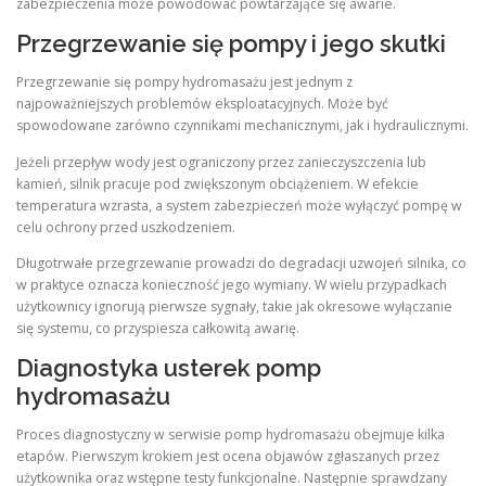
zabezpieczenia może powodować powtarzające się awarie.
Przegrzewanie się pompy i jego skutki
Przegrzewanie się pompy hydromasażu jest jednym z
najpoważniejszych problemów eksploatacyjnych. Może być
spowodowane zarówno czynnikami mechanicznymi, jak i hydraulicznymi.
Jeżeli przepływ wody jest ograniczony przez zanieczyszczenia lub
kamień, silnik pracuje pod zwiększonym obciążeniem. W efekcie
temperatura wzrasta, a system zabezpieczeń może wyłączyć pompę w
celu ochrony przed uszkodzeniem.
Długotrwałe przegrzewanie prowadzi do degradacji uzwojeń silnika, co
w praktyce oznacza konieczność jego wymiany. W wielu przypadkach
użytkownicy ignorują pierwsze sygnały, takie jak okresowe wyłączanie
się systemu, co przyspiesza całkowitą awarię.
Diagnostyka usterek pomp
hydromasażu
Proces diagnostyczny w serwisie pomp hydromasażu obejmuje kilka
etapów. Pierwszym krokiem jest ocena objawów zgłaszanych przez
użytkownika oraz wstępne testy funkcjonalne. Następnie sprawdzany