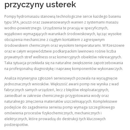
przyczyny usterek
Pompy hydromasażu stanowią technologiczne serce każdego basenu
typu SPA, jacuzzi oraz zaawansowanych wanien z systemami masażu
wodno-powietrznego. Urządzenia te pracują w specyficznych,
wyjątkowo wymagających warunkach środowiskowych, łącząc wysokie
obciążenia mechaniczne z ciągłym kontaktem z agresywnym
środowiskiem chemicznym oraz wysokimi temperaturami. W Rzeszowie
oraz w całym województwie podkarpackim lawinowo rośnie liczba
prywatnych stref wellness oraz komercyjnych obiektów rekreacyjnych.
Taka sytuacja przekłada się na naturalne zwiększenie zapotrzebowania
na profesjonalną diagnostykę i naprawę komponentów wykonawczych.
Analiza inżynieryjna zgłoszeń serwisowych pozwala na wyciągnięcie
jednoznacznych wniosków. Większość awarii pomp nie wynika z wad
fabrycznych samych urządzeń, lecz z błędów eksploatacyjnych,
zaniedbań w zakresie chemicznego przygotowania wody oraz
naturalnego zmęczenia materiałów uszczelniających. Kompleksowe
podejście do zagadnienia serwisu pomp wymaga szczegółowego
omówienia procesów fizykochemicznych, mechanicznych i
elektrycznych, które prowadzą do destrukcji tych kluczowych
podzespołów.