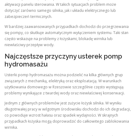
aktywacji panelu sterowania. W takich sytuacjach problem może
dotyczyć zarówno samego silnika, jak i układu elektrycznego lub
zabezpieczeń termicznych.
W bardziej zaawansowanych przypadkach dochodzi do przegrzewania
się pompy, co skutkuje automatycznym wyłączeniem systemu. Taki stan
często wskazuje na problemy z łożyskami, blokadę wirnika lub
niewłaściwy przepływ wody.
Najczęstsze przyczyny usterek pomp
hydromasażu
Usterki pomp hydromasażu można podzielić na kilka głównych grup
związanych z mechaniką, elektryką oraz eksploatacją. W warunkach
użytkowania domowego w Rzeszowie szczególnie często występują
problemy wynikające z twardej wody oraz niewłaściwej konserwacji.
Jednym z głównych problemów jest zużycie łożysk silnika. W wyniku
długotrwałej pracy w wilgotnym środowisku dochodzi do ich degradacji,
co powoduje wzrost hałasu oraz spadek wydajności. W skrajnych
przypadkach łożyska mogą doprowadzić do całkowitego zablokowania
wirnika.