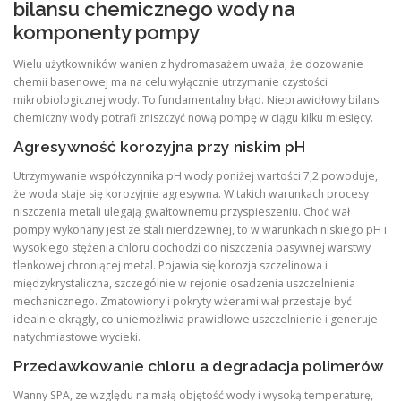
bilansu chemicznego wody na
komponenty pompy
Wielu użytkowników wanien z hydromasażem uważa, że dozowanie
chemii basenowej ma na celu wyłącznie utrzymanie czystości
mikrobiologicznej wody. To fundamentalny błąd. Nieprawidłowy bilans
chemiczny wody potrafi zniszczyć nową pompę w ciągu kilku miesięcy.
Agresywność korozyjna przy niskim pH
Utrzymywanie współczynnika pH wody poniżej wartości 7,2 powoduje,
że woda staje się korozyjnie agresywna. W takich warunkach procesy
niszczenia metali ulegają gwałtownemu przyspieszeniu. Choć wał
pompy wykonany jest ze stali nierdzewnej, to w warunkach niskiego pH i
wysokiego stężenia chloru dochodzi do niszczenia pasywnej warstwy
tlenkowej chroniącej metal. Pojawia się korozja szczelinowa i
międzykrystaliczna, szczególnie w rejonie osadzenia uszczelnienia
mechanicznego. Zmatowiony i pokryty wżerami wał przestaje być
idealnie okrągły, co uniemożliwia prawidłowe uszczelnienie i generuje
natychmiastowe wycieki.
Przedawkowanie chloru a degradacja polimerów
Wanny SPA, ze względu na małą objętość wody i wysoką temperaturę,