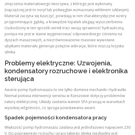
zmęczenia materiałowego tworzywa, z którego jest wykonany
(najczęściej jest to noryl lub poliwęglan wzmacniany włóknem szklanym).
Materiał zaczyna się łuszczyć, powstają w nim charakterystyczne wżery
przypominające gąbkę, a krawędzie łopatek ulegają wyszczerbieniu.
Uszkodzony w ten sposób wirnik traci swoją sprawność hydrauliczną,
pompa nie jest w stanie wygenerować odpowiedniego ciśnienia na
dyszach masażowych, a niezrównoważenie masowe wywołane
ubytkami materiału generuje potężne wibracje, które niszczą łożyska
silnika.
Problemy elektryczne: Uzwojenia,
kondensatory rozruchowe i elektronika
sterująca
Awarie pomp hydromasażu to nie tylko domena mechaniki i hydrauliki.
Niemal połowa interwencji serwisu w Rzeszowie dotyczy problemów
natury elektrycznej. Układy zasilania wanien SPA pracują w warunkach
wysokiej wilgotności, co sprzyja powstawaniu awarii.
Spadek pojemności kondensatora pracy
Większość pomp hydromasażu zasilana jest jednofazowo napięciem 230
V. Do poprawnego rozruchu i pracy takiego silnika niezbędny jest