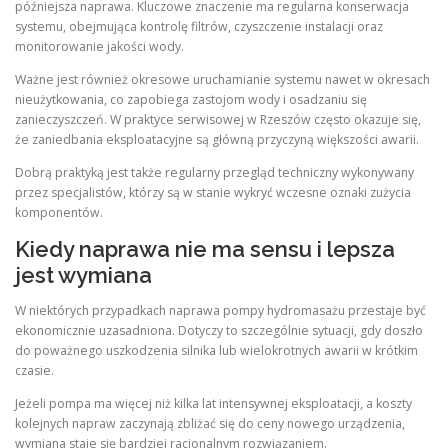
późniejsza naprawa. Kluczowe znaczenie ma regularna konserwacja
systemu, obejmująca kontrolę filtrów, czyszczenie instalacji oraz
monitorowanie jakości wody.
Ważne jest również okresowe uruchamianie systemu nawet w okresach
nieużytkowania, co zapobiega zastojom wody i osadzaniu się
zanieczyszczeń. W praktyce serwisowej w Rzeszów często okazuje się,
że zaniedbania eksploatacyjne są główną przyczyną większości awarii.
Dobrą praktyką jest także regularny przegląd techniczny wykonywany
przez specjalistów, którzy są w stanie wykryć wczesne oznaki zużycia
komponentów.
Kiedy naprawa nie ma sensu i lepsza
jest wymiana
W niektórych przypadkach naprawa pompy hydromasażu przestaje być
ekonomicznie uzasadniona. Dotyczy to szczególnie sytuacji, gdy doszło
do poważnego uszkodzenia silnika lub wielokrotnych awarii w krótkim
czasie.
Jeżeli pompa ma więcej niż kilka lat intensywnej eksploatacji, a koszty
kolejnych napraw zaczynają zbliżać się do ceny nowego urządzenia,
wymiana staje się bardziej racjonalnym rozwiązaniem.