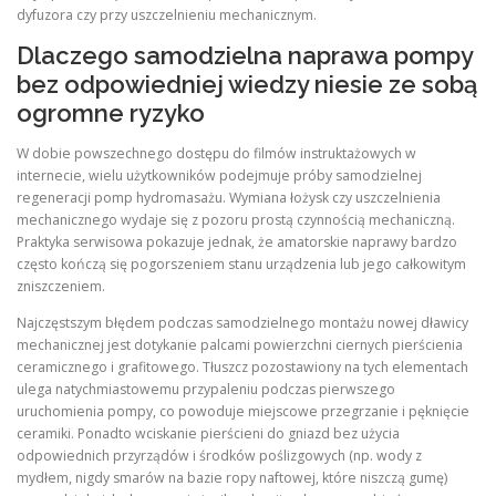
dyfuzora czy przy uszczelnieniu mechanicznym.
Dlaczego samodzielna naprawa pompy
bez odpowiedniej wiedzy niesie ze sobą
ogromne ryzyko
W dobie powszechnego dostępu do filmów instruktażowych w
internecie, wielu użytkowników podejmuje próby samodzielnej
regeneracji pomp hydromasażu. Wymiana łożysk czy uszczelnienia
mechanicznego wydaje się z pozoru prostą czynnością mechaniczną.
Praktyka serwisowa pokazuje jednak, że amatorskie naprawy bardzo
często kończą się pogorszeniem stanu urządzenia lub jego całkowitym
zniszczeniem.
Najczęstszym błędem podczas samodzielnego montażu nowej dławicy
mechanicznej jest dotykanie palcami powierzchni ciernych pierścienia
ceramicznego i grafitowego. Tłuszcz pozostawiony na tych elementach
ulega natychmiastowemu przypaleniu podczas pierwszego
uruchomienia pompy, co powoduje miejscowe przegrzanie i pęknięcie
ceramiki. Ponadto wciskanie pierścieni do gniazd bez użycia
odpowiednich przyrządów i środków poślizgowych (np. wody z
mydłem, nigdy smarów na bazie ropy naftowej, które niszczą gumę)