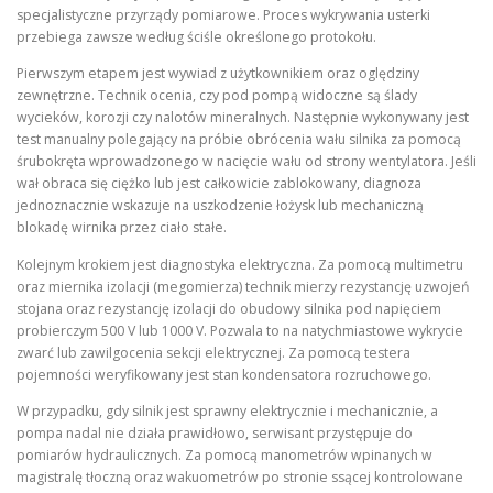
specjalistyczne przyrządy pomiarowe. Proces wykrywania usterki
przebiega zawsze według ściśle określonego protokołu.
Pierwszym etapem jest wywiad z użytkownikiem oraz oględziny
zewnętrzne. Technik ocenia, czy pod pompą widoczne są ślady
wycieków, korozji czy nalotów mineralnych. Następnie wykonywany jest
test manualny polegający na próbie obrócenia wału silnika za pomocą
śrubokręta wprowadzonego w nacięcie wału od strony wentylatora. Jeśli
wał obraca się ciężko lub jest całkowicie zablokowany, diagnoza
jednoznacznie wskazuje na uszkodzenie łożysk lub mechaniczną
blokadę wirnika przez ciało stałe.
Kolejnym krokiem jest diagnostyka elektryczna. Za pomocą multimetru
oraz miernika izolacji (megomierza) technik mierzy rezystancję uzwojeń
stojana oraz rezystancję izolacji do obudowy silnika pod napięciem
probierczym 500 V lub 1000 V. Pozwala to na natychmiastowe wykrycie
zwarć lub zawilgocenia sekcji elektrycznej. Za pomocą testera
pojemności weryfikowany jest stan kondensatora rozruchowego.
W przypadku, gdy silnik jest sprawny elektrycznie i mechanicznie, a
pompa nadal nie działa prawidłowo, serwisant przystępuje do
pomiarów hydraulicznych. Za pomocą manometrów wpinanych w
magistralę tłoczną oraz wakuometrów po stronie ssącej kontrolowane