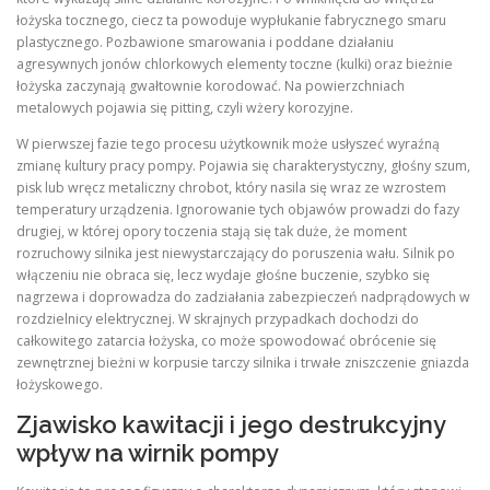
łożyska tocznego, ciecz ta powoduje wypłukanie fabrycznego smaru
plastycznego. Pozbawione smarowania i poddane działaniu
agresywnych jonów chlorkowych elementy toczne (kulki) oraz bieżnie
łożyska zaczynają gwałtownie korodować. Na powierzchniach
metalowych pojawia się pitting, czyli wżery korozyjne.
W pierwszej fazie tego procesu użytkownik może usłyszeć wyraźną
zmianę kultury pracy pompy. Pojawia się charakterystyczny, głośny szum,
pisk lub wręcz metaliczny chrobot, który nasila się wraz ze wzrostem
temperatury urządzenia. Ignorowanie tych objawów prowadzi do fazy
drugiej, w której opory toczenia stają się tak duże, że moment
rozruchowy silnika jest niewystarczający do poruszenia wału. Silnik po
włączeniu nie obraca się, lecz wydaje głośne buczenie, szybko się
nagrzewa i doprowadza do zadziałania zabezpieczeń nadprądowych w
rozdzielnicy elektrycznej. W skrajnych przypadkach dochodzi do
całkowitego zatarcia łożyska, co może spowodować obrócenie się
zewnętrznej bieżni w korpusie tarczy silnika i trwałe zniszczenie gniazda
łożyskowego.
Zjawisko kawitacji i jego destrukcyjny
wpływ na wirnik pompy