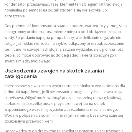
kondensator przesuwający fazę. Element ten z biegiem lat traci swoją
nominalną pojemność na skutek starzenia się dielektryka lub
przegrzania.
Gdy pojemność kondensatora spadnie poniżej wartości krytycznej, silnik
ma ogromny problem z ruszeniem z miejsca pod obciążeniem słupa
wody. Po podaniu napięcia pompa buczy, wał delikatnie drga, ale nie
rotuje. Jeśli układ nie zostanie szybko odłączony przez zabezpieczenie
termiczne, w uzwojeniach stojana zacznie wydzielać się ogromna ilość
ciepła, co może doprowadzić do degradacji lakieru izolacyjnego i
zwarcia międzyzwojowego.
Uszkodzenia uzwojeń na skutek zalania i
zawilgocenia
Przedostanie się wilgoci do wnętrza stojana silnika to wyrok śmierci dla
jednostki napędowej, jeśli nie zostanie podjęta natychmiastowa akcja
serwisowa. Wilgoć może wniknąć przez nieszczelną dławicę kablową,
uszkodzoną uszczelkę puszki przyłączeniowej lub na skutek
wspomnianego wcześniej wycieku z uszczelnienia mechanicznego.
Woda w połączeniu z solami mineralnymi i chemią basenową staje się
doskonałym przewodnikiem.
Doprowadza to do drastycznego spadku rezystancji izolacji uzwojenia