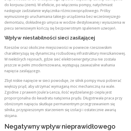
do korpusu (ziemi). W efekcie, po włączeniu pompy, natychmiast
następuje zadziałanie wyłącznika różnicowoprądowego. Próby
wymuszonego uruchamiania takiego urządzenia bez wcześniejszego
demontażu, dokładnego umycia w wodzie destylowanej i wysuszenia w
piecu serwisowym kończą się bezpowrotnym spaleniem uzwojeń.
Wpływ niestabilności sieci zasilającej
Rzeszów oraz okoliczne miejscowości w powiecie rzeszowskim
charakteryzują się dynamiczną rozbudową infrastruktury mieszkaniowej.
W niektórych rejonach, gdzie sieć elektroenergetyczna nie została
jeszcze w pełni zmodernizowana, występują zauważalne wahania
napięcia zasilającego.
Zbyt niskie napięcie w sieci powoduje, że silnik pompy musi pobierać
większy prąd, aby utrzymać wymaganą moc mechaniczną na wale.
Zgodnie z prawem Joule’a-Lenza, ilość wydzielanego ciepła jest
proporcjonalna do kwadratu natężenia prądu. Długotrwała praca przy
obniżonym napięciu skutkuje permanentnym przegrzewaniem się
silnika, przyspieszonym starzeniem się izolacji i ostatecznie awarią
stojana.
Negatywny wpływ nieprawidłowego