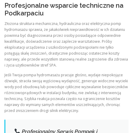
Profesjonalne wsparcie techniczne na
Podkarpaciu
Złożona struktura mechaniczna, hydrauliczna oraz elektryczna pomp
hydromasażu sprawia, że jakakolwiek nieprawidłowość w ich działaniu
powinna być diagnozowana przez osoby posiadające odpowiednie
kwalifikacje, doświadczenie oraz zaplecze warsztatowe. Próby
eksploatacji urządzenia z uszkodzonymi podzespołami nie tylko
potęgują skalę zniszczeń, drastycznie podnosząc ostateczne koszty
naprawy, ale przede wszystkim stanowią realne zagrożenie dla zdrowia
i życia użytkowników stref SPA.
Jeśli Twoja pompa hydromasażu pracuje głośno, wydaje niepokojące
dźwięki, straciła swoją wyjściową wydajność, generuje widoczne wycieki
wody pod obudową lub powoduje cykliczne wyzwalanie bezpieczników
różnicowoprądowych w instalacji budynku, nie zwlekaj z interwencją
techniczną. Szybka reakcja pozwala często na ograniczenie kosztów
naprawy do wymiany samych elementów uszczelniających, chroniąc
przed zniszczeniem drogi silnik elektryczny.
Profesjonalny Serwis Pompek i