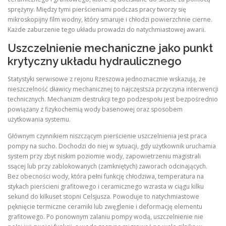
sprężyny. Między tymi pierścieniami podczas pracy tworzy się
mikroskopijny film wodny, który smaruje i chłodzi powierzchnie cierne.
Każde zaburzenie tego układu prowadzi do natychmiastowej awarii.
Uszczelnienie mechaniczne jako punkt
krytyczny układu hydraulicznego
Statystyki serwisowe z rejonu Rzeszowa jednoznacznie wskazują, że
nieszczelność dławicy mechanicznej to najczęstsza przyczyna interwencji
technicznych. Mechanizm destrukcji tego podzespołu jest bezpośrednio
powiązany z fizykochemią wody basenowej oraz sposobem
użytkowania systemu.
Głównym czynnikiem niszczącym pierścienie uszczelnienia jest praca
pompy na sucho. Dochodzi do niej w sytuacji, gdy użytkownik uruchamia
system przy zbyt niskim poziomie wody, zapowietrzeniu magistrali
ssącej lub przy zablokowanych (zamkniętych) zaworach odcinających.
Bez obecności wody, która pełni funkcję chłodziwa, temperatura na
stykach pierścieni grafitowego i ceramicznego wzrasta w ciągu kilku
sekund do kilkuset stopni Celsjusza. Powoduje to natychmiastowe
pęknięcie termiczne ceramiki lub zwęglenie i deformację elementu
grafitowego. Po ponownym zalaniu pompy wodą, uszczelnienie nie