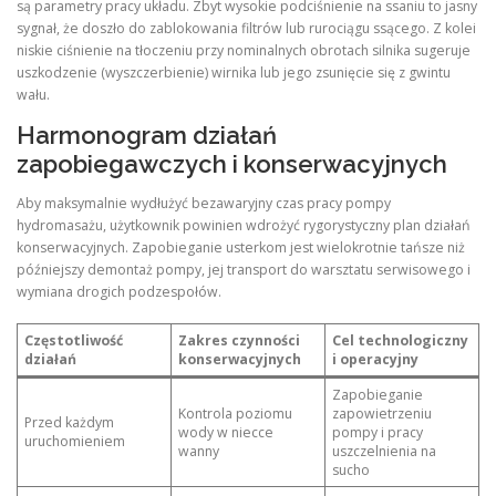
są parametry pracy układu. Zbyt wysokie podciśnienie na ssaniu to jasny
sygnał, że doszło do zablokowania filtrów lub rurociągu ssącego. Z kolei
niskie ciśnienie na tłoczeniu przy nominalnych obrotach silnika sugeruje
uszkodzenie (wyszczerbienie) wirnika lub jego zsunięcie się z gwintu
wału.
Harmonogram działań
zapobiegawczych i konserwacyjnych
Aby maksymalnie wydłużyć bezawaryjny czas pracy pompy
hydromasażu, użytkownik powinien wdrożyć rygorystyczny plan działań
konserwacyjnych. Zapobieganie usterkom jest wielokrotnie tańsze niż
późniejszy demontaż pompy, jej transport do warsztatu serwisowego i
wymiana drogich podzespołów.
Częstotliwość
Zakres czynności
Cel technologiczny
działań
konserwacyjnych
i operacyjny
Zapobieganie
Kontrola poziomu
zapowietrzeniu
Przed każdym
wody w niecce
pompy i pracy
uruchomieniem
wanny
uszczelnienia na
sucho