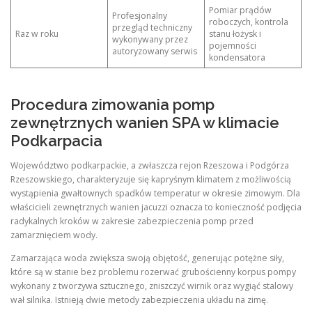
Pomiar prądów
Profesjonalny
roboczych, kontrola
przegląd techniczny
Raz w roku
stanu łożysk i
wykonywany przez
pojemności
autoryzowany serwis
kondensatora
Procedura zimowania pomp
zewnętrznych wanien SPA w klimacie
Podkarpacia
Województwo podkarpackie, a zwłaszcza rejon Rzeszowa i Podgórza
Rzeszowskiego, charakteryzuje się kapryśnym klimatem z możliwością
wystąpienia gwałtownych spadków temperatur w okresie zimowym. Dla
właścicieli zewnętrznych wanien jacuzzi oznacza to konieczność podjęcia
radykalnych kroków w zakresie zabezpieczenia pomp przed
zamarznięciem wody.
Zamarzająca woda zwiększa swoją objętość, generując potężne siły,
które są w stanie bez problemu rozerwać grubościenny korpus pompy
wykonany z tworzywa sztucznego, zniszczyć wirnik oraz wygiąć stalowy
wał silnika. Istnieją dwie metody zabezpieczenia układu na zimę.