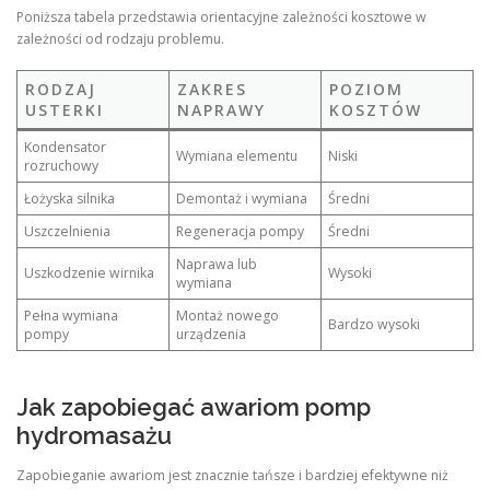
Poniższa tabela przedstawia orientacyjne zależności kosztowe w
zależności od rodzaju problemu.
RODZAJ
ZAKRES
POZIOM
USTERKI
NAPRAWY
KOSZTÓW
Kondensator
Wymiana elementu
Niski
rozruchowy
Łożyska silnika
Demontaż i wymiana
Średni
Uszczelnienia
Regeneracja pompy
Średni
Naprawa lub
Uszkodzenie wirnika
Wysoki
wymiana
Pełna wymiana
Montaż nowego
Bardzo wysoki
pompy
urządzenia
Jak zapobiegać awariom pomp
hydromasażu
Zapobieganie awariom jest znacznie tańsze i bardziej efektywne niż