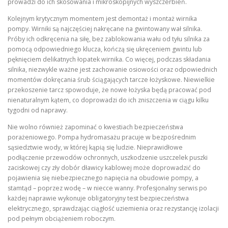
prowadzi do ich skosowania i mikroskopijnych wyszczerbień.
Kolejnym krytycznym momentem jest demontaż i montaż wirnika
pompy. Wirniki są najczęściej nakręcane na gwintowany wał silnika.
Próby ich odkręcenia na siłę, bez zablokowania wału od tyłu silnika za
pomocą odpowiedniego klucza, kończą się ukręceniem gwintu lub
pęknięciem delikatnych łopatek wirnika. Co więcej, podczas składania
silnika, niezwykle ważne jest zachowanie osiowości oraz odpowiednich
momentów dokręcania śrub ściągających tarcze łożyskowe. Niewielkie
przekoszenie tarcz spowoduje, że nowe łożyska będą pracować pod
nienaturalnym kątem, co doprowadzi do ich zniszczenia w ciągu kilku
tygodni od naprawy.
Nie wolno również zapominać o kwestiach bezpieczeństwa
porażeniowego. Pompa hydromasażu pracuje w bezpośrednim
sąsiedztwie wody, w której kąpią się ludzie. Nieprawidłowe
podłączenie przewodów ochronnych, uszkodzenie uszczelek puszki
zaciskowej czy zły dobór dławicy kablowej może doprowadzić do
pojawienia się niebezpiecznego napięcia na obudowie pompy, a
stamtąd – poprzez wodę – w niecce wanny. Profesjonalny serwis po
każdej naprawie wykonuje obligatoryjny test bezpieczeństwa
elektrycznego, sprawdzając ciągłość uziemienia oraz rezystancję izolacji
pod pełnym obciążeniem roboczym.