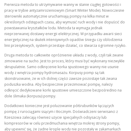
Pierwsza metoda to utrzymywanie wanny w stanie ciągłej gotowości i
pracy w trybie antyzamrożeniowym (Smart Winter Mode). Nowoczesne
sterowniki automatycznie uruchamiają pompy na kilka minut w
określonych odstępach czasu, aby wymusić ruch wody i nie dopuścić do
powstawania kryształków lodu. Metoda ta wymaga jednak
nieprzerwanej dostawy energii elektrycznej. W przypadku awarii sieci
energetycznej na skutek intensywnych opadów śniegu czy oblodzenia
linii przesyłowych, system przestaje działać, co stwarza ogromne ryzyko.
Druga metoda to całkowite opróżnienie układu z wody, czyli tak zwane
zimowanie na sucho. Jest to proces, który musi być wykonany niezwykle
skrupulatnie. Samo odkręcenie korka spustowego wanny nie usunie
wody z wnętrza pompy hydromasażu. Korpusy pomp są tak
skonstruowane, że w ich dolnej części zawsze pozostaje tak zwana
poduszka wodna. Aby bezpiecznie przezimować pompę, należy
odkręcić dedykowane korki spustowe umieszczone bezpośrednio na
dole ślimaka (korpusu) pompy.
Dodatkowo konieczne jest poluzowanie półśrubunków łączących
pompę z rurociągami ssącym i tłocznym. Doświadczeni serwisanci z
Rzeszowa zalecają również użycie specjalnych odsysaczy lub
kompresorów w celu przedmuchania wnętrza mokrej strony pompy,
aby upewnić się, że żadne krople wody nie pozostały w zakamarkach