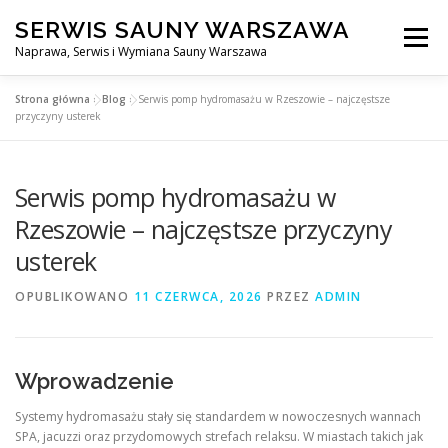
Przejdź
SERWIS SAUNY WARSZAWA
do
Menu
treści
Naprawa, Serwis i Wymiana Sauny Warszawa
Strona główna
»
Blog
»
Serwis pomp hydromasażu w Rzeszowie – najczęstsze
SERWIS DO SAUNY WARSZAWA
BLOG
KONTAKT
przyczyny usterek
Serwis pomp hydromasażu w
Rzeszowie – najczęstsze przyczyny
usterek
OPUBLIKOWANO
11 CZERWCA, 2026
PRZEZ
ADMIN
Wprowadzenie
Systemy hydromasażu stały się standardem w nowoczesnych wannach
SPA, jacuzzi oraz przydomowych strefach relaksu. W miastach takich jak