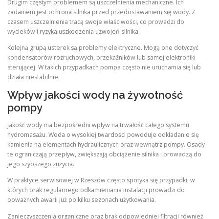
Drugim częstym problemem są uszczelnienia mechaniczne. Ich
zadaniem jest ochrona silnika przed przedostawaniem się wody. Z
czasem uszczelnienia tracą swoje właściwości, co prowadzi do
wycieków i ryzyka uszkodzenia uzwojeń silnika.
Kolejną grupą usterek są problemy elektryczne. Mogą one dotyczyć
kondensatorów rozruchowych, przekaźników lub samej elektroniki
sterującej. W takich przypadkach pompa często nie uruchamia się lub
działa niestabilnie.
Wpływ jakości wody na żywotność
pompy
Jakość wody ma bezpośredni wpływ na trwałość całego systemu
hydromasażu. Woda o wysokiej twardości powoduje odkładanie się
kamienia na elementach hydraulicznych oraz wewnątrz pompy. Osady
te ograniczają przepływ, zwiększają obciążenie silnika i prowadzą do
jego szybszego zużycia.
W praktyce serwisowej w Rzeszów często spotyka się przypadki, w
których brak regularnego odkamieniania instalacji prowadzi do
poważnych awarii już po kilku sezonach użytkowania.
Zanieczyszczenia organiczne oraz brak odpowiedniej filtracji również