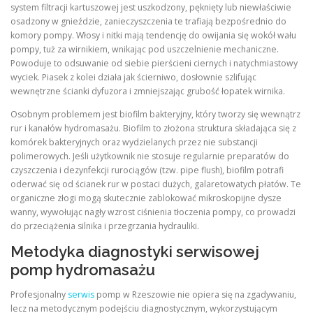
system filtracji kartuszowej jest uszkodzony, pęknięty lub niewłaściwie
osadzony w gnieździe, zanieczyszczenia te trafiają bezpośrednio do
komory pompy. Włosy i nitki mają tendencję do owijania się wokół wału
pompy, tuż za wirnikiem, wnikając pod uszczelnienie mechaniczne.
Powoduje to odsuwanie od siebie pierścieni ciernych i natychmiastowy
wyciek. Piasek z kolei działa jak ścierniwo, dosłownie szlifując
wewnętrzne ścianki dyfuzora i zmniejszając grubość łopatek wirnika.
Osobnym problemem jest biofilm bakteryjny, który tworzy się wewnątrz
rur i kanałów hydromasażu. Biofilm to złożona struktura składająca się z
komórek bakteryjnych oraz wydzielanych przez nie substancji
polimerowych. Jeśli użytkownik nie stosuje regularnie preparatów do
czyszczenia i dezynfekcji rurociągów (tzw. pipe flush), biofilm potrafi
oderwać się od ścianek rur w postaci dużych, galaretowatych płatów. Te
organiczne złogi mogą skutecznie zablokować mikroskopijne dysze
wanny, wywołując nagły wzrost ciśnienia tłoczenia pompy, co prowadzi
do przeciążenia silnika i przegrzania hydrauliki.
Metodyka diagnostyki serwisowej
pomp hydromasażu
Profesjonalny
serwis
pomp w Rzeszowie nie opiera się na zgadywaniu,
lecz na metodycznym podejściu diagnostycznym, wykorzystującym