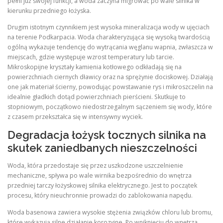
pełni już swojej funkcji, a woda zaczyna migrować po wale silnika w
kierunku przedniego łożyska.
Drugim istotnym czynnikiem jest wysoka mineralizacja wody w ujęciach
na terenie Podkarpacia. Woda charakteryzująca się wysoką twardością
ogólną wykazuje tendencję do wytrącania węglanu wapnia, zwłaszcza w
miejscach, gdzie występuje wzrost temperatury lub tarcie.
Mikroskopijne kryształy kamienia kotłowego odkładają się na
powierzchniach ciernych dławicy oraz na sprężynie dociskowej. Działają
one jak materiał ścierny, powodując powstawanie rys i mikroszczelin na
idealnie gładkich dotąd powierzchniach pierścieni. Skutkuje to
stopniowym, początkowo niedostrzegalnym sączeniem się wody, które
z czasem przekształca się w intensywny wyciek.
Degradacja łożysk tocznych silnika na
skutek zaniedbanych nieszczelności
Woda, która przedostaje się przez uszkodzone uszczelnienie
mechaniczne, spływa po wale wirnika bezpośrednio do wnętrza
przedniej tarczy łożyskowej silnika elektrycznego. Jest to początek
procesu, który nieuchronnie prowadzi do zablokowania napędu.
Woda basenowa zawiera wysokie stężenia związków chloru lub bromu,
które wykazują silne działanie korozyjne. Po wniknięciu do wnętrza