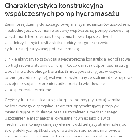
Charakterystyka konstrukcyjna
współczesnych pomp hydromasażu
Zanim przejdziemy do szczegółowej analizy mechanizmów uszkodzeń,
niezbędne jest zrozumienie budowy współczesnej pompy stosowanej
w systemach hydroterapii. Urządzenia te składają się z dwóch
zasadniczych części, czyli z silnika elektrycznego oraz części
hydraulicznej, nazywanej potocznie mokrą.
Silnik elektryczny to zazwyczaj asynchroniczna konstrukcja jednofazowa
lub trójfazowa o stopniu ochrony IPX5, co oznacza odporność na strugi
wody lane z dowolnego kierunku. Silnik wyposażony jest w łożyska
toczne (przednie i tylne), wał wirnika wykonany ze stali nierdzewnej oraz
uzwojenie stojana, które nierzadko posiada wbudowane
zabezpieczenie termiczne.
Część hydrauliczna składa się z korpusu pompy (dyfuzora), wirnika
odśrodkowego o specjalnej geometrii optymalizującej przepływ i
minimalizującej turbulencje oraz z uszczelnienia mechanicznego.
Uszczelnienie mechaniczne, określane również jako dławica
mechaniczna, to najważniejszy element oddzielający strefę mokrą od
strefy elektrycznej. Składa się ono z dwóch pierścieni, mianowicie
ceramicznego i grafitowego, które są dociskane do siebie za pomocą