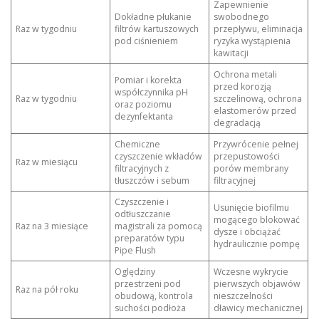
Zapewnienie
Dokładne płukanie
swobodnego
Raz w tygodniu
filtrów kartuszowych
przepływu, eliminacja
pod ciśnieniem
ryzyka wystąpienia
kawitacji
Ochrona metali
Pomiar i korekta
przed korozją
współczynnika pH
Raz w tygodniu
szczelinową, ochrona
oraz poziomu
elastomerów przed
dezynfektanta
degradacją
Chemiczne
Przywrócenie pełnej
czyszczenie wkładów
przepustowości
Raz w miesiącu
filtracyjnych z
porów membrany
tłuszczów i sebum
filtracyjnej
Czyszczenie i
Usunięcie biofilmu
odtłuszczanie
mogącego blokować
Raz na 3 miesiące
magistrali za pomocą
dysze i obciążać
preparatów typu
hydraulicznie pompę
Pipe Flush
Oględziny
Wczesne wykrycie
przestrzeni pod
pierwszych objawów
Raz na pół roku
obudową, kontrola
nieszczelności
suchości podłoża
dławicy mechanicznej