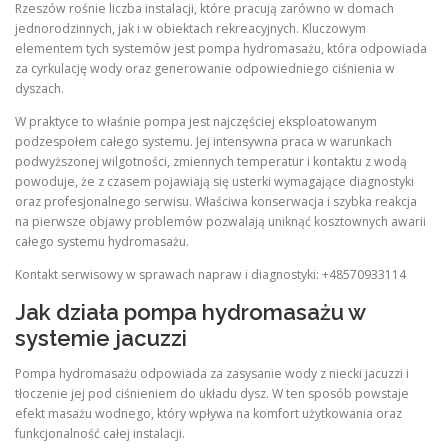
Rzeszów rośnie liczba instalacji, które pracują zarówno w domach
jednorodzinnych, jak i w obiektach rekreacyjnych. Kluczowym
elementem tych systemów jest pompa hydromasażu, która odpowiada
za cyrkulację wody oraz generowanie odpowiedniego ciśnienia w
dyszach.
W praktyce to właśnie pompa jest najczęściej eksploatowanym
podzespołem całego systemu. Jej intensywna praca w warunkach
podwyższonej wilgotności, zmiennych temperatur i kontaktu z wodą
powoduje, że z czasem pojawiają się usterki wymagające diagnostyki
oraz profesjonalnego serwisu. Właściwa konserwacja i szybka reakcja
na pierwsze objawy problemów pozwalają uniknąć kosztownych awarii
całego systemu hydromasażu.
Kontakt serwisowy w sprawach napraw i diagnostyki: +48570933114
Jak działa pompa hydromasażu w
systemie jacuzzi
Pompa hydromasażu odpowiada za zasysanie wody z niecki jacuzzi i
tłoczenie jej pod ciśnieniem do układu dysz. W ten sposób powstaje
efekt masażu wodnego, który wpływa na komfort użytkowania oraz
funkcjonalność całej instalacji.