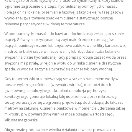
Kawitacja to proces fizyczny o charakterze dynamicznym, który stanowi
ogromne zagrożenie dla części hydraulicznej pompy hydromasażu.
Polega on na lokalnej przemianie fazowej z fazy ciekłej w fazę gazową,
wywołanej gwałtownym spadkiem ciśnienia statycznego poniżej
ciśnienia pary nasyconej w danej temperaturze.
W pompach hydromasażu do kawitacji dochodzi najczęściej po stronie
ssącej. Głównymi przyczynami są zbyt małe średnice rurociągów
ssących, zanieczyszczone lub częściowo zablokowane filtry kartuszowe,
niedrożne kratki ssące w niecce wanny lub zbyt duża liczba kolanek i
zwężeń na trasie hydraulicznej. Gdy pompa próbuje zassać wodę przez
zwężoną magistralę, w rejonie wlotu do wirnika ciśnienie drastycznie
spada. W wodzie zaczynają tworzyć się pęcherzyki pary wodnej.
Gdy te pęcherzyki przemieszczają się wraz ze strumieniem wody w
obszar wyższego ciśnienia (wewnątrz wirnika), dochodzi do ich
gwałtownego implozyjnego skraplania. Implozja pęcherzyka
kawitacyjnego generuje lokalną falę uderzeniową oraz mikrostrugi
cieczy poruszające się z ogromną prędkością, dochodzącą do kilkuset
metrów na sekundę. Ciśnienie punktowe w momencie uderzenia takiej
mikrostrugi w powierzchnię wirnika może osiągać wartości rzędu
kilkuset megapaskali.
Długotrwałe poddawanie wirnika działaniu kawitacji prowadzi do