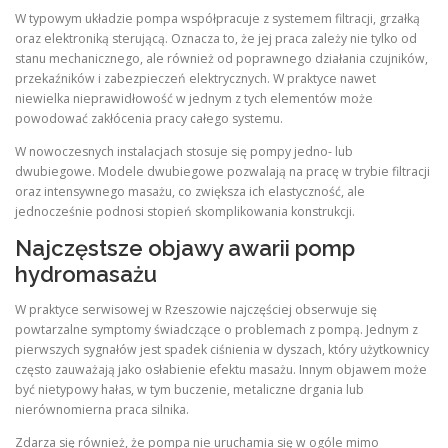
W typowym układzie pompa współpracuje z systemem filtracji, grzałką
oraz elektroniką sterującą. Oznacza to, że jej praca zależy nie tylko od
stanu mechanicznego, ale również od poprawnego działania czujników,
przekaźników i zabezpieczeń elektrycznych. W praktyce nawet
niewielka nieprawidłowość w jednym z tych elementów może
powodować zakłócenia pracy całego systemu.
W nowoczesnych instalacjach stosuje się pompy jedno- lub
dwubiegowe. Modele dwubiegowe pozwalają na pracę w trybie filtracji
oraz intensywnego masażu, co zwiększa ich elastyczność, ale
jednocześnie podnosi stopień skomplikowania konstrukcji.
Najczęstsze objawy awarii pomp
hydromasażu
W praktyce serwisowej w Rzeszowie najczęściej obserwuje się
powtarzalne symptomy świadczące o problemach z pompą. Jednym z
pierwszych sygnałów jest spadek ciśnienia w dyszach, który użytkownicy
często zauważają jako osłabienie efektu masażu. Innym objawem może
być nietypowy hałas, w tym buczenie, metaliczne drgania lub
nierównomierna praca silnika.
Zdarza się również, że pompa nie uruchamia się w ogóle mimo