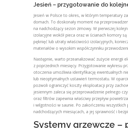
Jesień – przygotowanie do kolejn
Jesień w Polsce to okres, w którym temperatury z
domach. To doskonały moment na przeprowadzenie
na nadchodzący sezon zimowy. W pierwszej kolejno
izolacyjne wokół pieca oraz w ścianach komory są 
pęknięć lub utraty właściwości izolacyjnych, konie
materiałów o wysokim współczynniku przewodzenia
Następnie, warto przeanalizować zużycie energii 
z poprzednich miesięcy. Przygotowanie wykresu pr
otoczenia umożliwia identyfikację ewentualnych n
lub nieoptymalnych ustawień termostatu. W oparci
pozwoli ograniczyć koszty eksploatacji przy zach
jesiennym zaleca się przeprowadzenie pełnego czys
oraz filtrów zapewnia właściwy przepływ powietrz
i wilgotności w saunie. Po zakończeniu wszystkic
nadchodzących miesiącach, a jej sprawność i bez
Systemy grzewcze – p