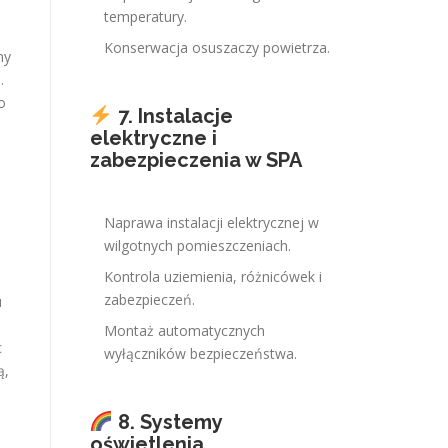
temperatury.
Konserwacja osuszaczy powietrza.
ny
.
o
7. Instalacje
elektryczne i
zabezpieczenia w SPA
Naprawa instalacji elektrycznej w
wilgotnych pomieszczeniach.
Kontrola uziemienia, różnicówek i
zabezpieczeń.
u
Montaż automatycznych
c
wyłączników bezpieczeństwa.
ą,
8. Systemy
oświetlenia