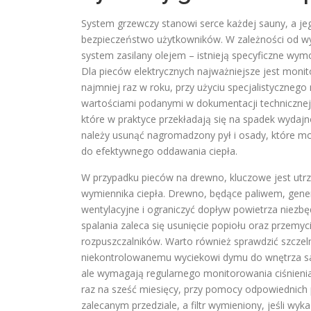
System grzewczy stanowi serce każdej sauny, a j
bezpieczeństwo użytkowników. W zależności od wyb
system zasilany olejem – istnieją specyficzne wym
Dla pieców elektrycznych najważniejsze jest moni
najmniej raz w roku, przy użyciu specjalistyczneg
wartościami podanymi w dokumentacji technicznej
które w praktyce przekładają się na spadek wydajn
należy usunąć nagromadzony pył i osady, które mo
do efektywnego oddawania ciepła.
W przypadku pieców na drewno, kluczowe jest utrz
wymiennika ciepła. Drewno, będące paliwem, gener
wentylacyjne i ograniczyć dopływ powietrza niez
spalania zaleca się usunięcie popiołu oraz przemyc
rozpuszczalników. Warto również sprawdzić szczel
niekontrolowanemu wyciekowi dymu do wnętrza sau
ale wymagają regularnego monitorowania ciśnienia 
raz na sześć miesięcy, przy pomocy odpowiednich p
zalecanym przedziale, a filtr wymieniony, jeśli wy