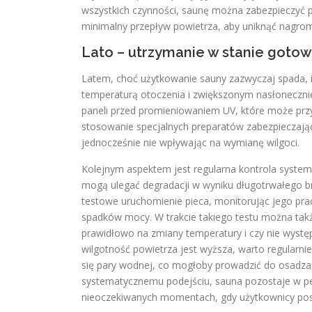
wszystkich czynności, saunę można zabezpieczyć p
minimalny przepływ powietrza, aby uniknąć nagro
Lato – utrzymanie w stanie gotow
Latem, choć użytkowanie sauny zazwyczaj spada, 
temperaturą otoczenia i zwiększonym nasłoneczni
paneli przed promieniowaniem UV, które może przys
stosowanie specjalnych preparatów zabezpieczając
jednocześnie nie wpływając na wymianę wilgoci.
Kolejnym aspektem jest regularna kontrola system
mogą ulegać degradacji w wyniku długotrwałego br
testowe uruchomienie pieca, monitorując jego pr
spadków mocy. W trakcie takiego testu można takż
prawidłowo na zmiany temperatury i czy nie wystę
wilgotność powietrza jest wyższa, warto regularn
się pary wodnej, co mogłoby prowadzić do osadzan
systematycznemu podejściu, sauna pozostaje w pe
nieoczekiwanych momentach, gdy użytkownicy post