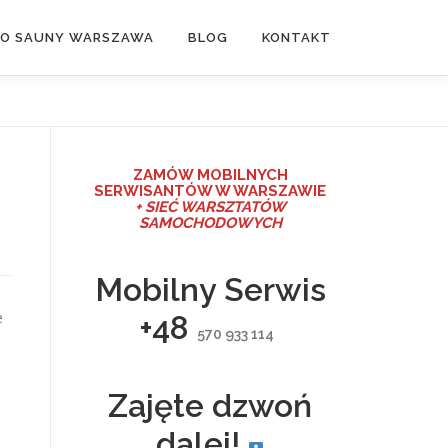
DO SAUNY WARSZAWA
BLOG
KONTAKT
ZAMÓW MO
BILNYCH
SERWISANTÓW W WARSZAWIE
+ SIEĆ WARSZTATÓW
SAMOCHODOWYCH
Mobilny Serwis
e
+48
570 933 114
Zajęte dzwoń
dalej!