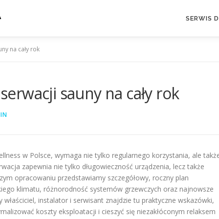
A
SERWIS 
ny na cały rok
erwacji sauny na cały rok
IN
lness w Polsce, wymaga nie tylko regularnego korzystania, ale takż
rwacja zapewnia nie tylko długowieczność urządzenia, lecz także
szym opracowaniu przedstawiamy szczegółowy, roczny plan
lskiego klimatu, różnorodność systemów grzewczych oraz najnowsze
łaściciel, instalator i serwisant znajdzie tu praktyczne wskazówki,
malizować koszty eksploatacji i cieszyć się niezakłóconym relaksem