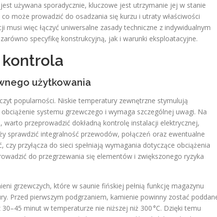
jest używana sporadycznie, kluczowe jest utrzymanie jej w stanie
 co może prowadzić do osadzania się kurzu i utraty właściwości
cji musi więc łączyć uniwersalne zasady techniczne z indywidualnym
 zarówno specyfikę konstrukcyjną, jak i warunki eksploatacyjne.
 kontrola
ywnego użytkowania
czyt popularności. Niskie temperatury zewnętrzne stymulują
a obciążenie systemu grzewczego i wymaga szczególnej uwagi. Na
arto przeprowadzić dokładną kontrolę instalacji elektrycznej,
eży sprawdzić integralność przewodów, połączeń oraz ewentualne
ć, czy przyłącza do sieci spełniają wymagania dotyczące obciążenia
wadzić do przegrzewania się elementów i zwiększonego ryzyka
ni grzewczych, które w saunie fińskiej pełnią funkcję magazynu
ury. Przed pierwszym podgrzaniem, kamienie powinny zostać poddan
30–45 minut w temperaturze nie niższej niż 300 °C. Dzięki temu