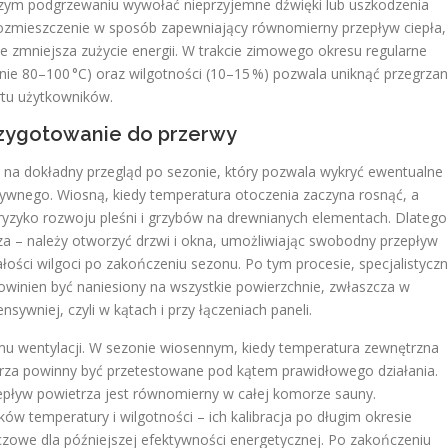
szym podgrzewaniu wywołać nieprzyjemne dźwięki lub uszkodzenia
h rozmieszczenie w sposób zapewniający równomierny przepływ ciepła,
że zmniejsza zużycie energii. W trakcie zimowego okresu regularne
ie 80–100 °C) oraz wilgotności (10–15 %) pozwala uniknąć przegrzan
rtu użytkowników.
rzygotowanie do przerwy
na dokładny przegląd po sezonie, który pozwala wykryć ewentualne
ywnego. Wiosną, kiedy temperatura otoczenia zaczyna rosnąć, a
 ryzyko rozwoju pleśni i grzybów na drewnianych elementach. Dlatego
a – należy otworzyć drzwi i okna, umożliwiając swobodny przepływ
łości wilgoci po zakończeniu sezonu. Po tym procesie, specjalistycz
winien być naniesiony na wszystkie powierzchnie, zwłaszcza w
sywniej, czyli w kątach i przy łączeniach paneli.
mu wentylacji. W sezonie wiosennym, kiedy temperatura zewnętrzna
trza powinny być przetestowane pod kątem prawidłowego działania.
przepływ powietrza jest równomierny w całej komorze sauny.
w temperatury i wilgotności – ich kalibracja po długim okresie
czowe dla późniejszej efektywności energetycznej. Po zakończeniu