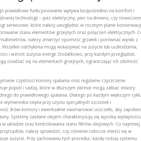
ego prawidłowe funkcjonowanie wpływa bezpośrednio na komfort i
ranej technologii – piec elektryczny, piec na drewno, czy nowoczes
ogi serwisowe, które należy uwzględnić w rocznym planie konserwacji
torowanie stanu elementów grzejnych oraz połączeń elektrycznych. C
o multimetrów, należy zmierzyć oporność grzałek i porównać wyniki z
. Wszelkie odchylenia mogą wskazywać na zużycie lub uszkodzenia,
ości i wzrost zużycia energii. Dodatkowo, przy każdym przeglądzie,
gą osadzać się na elementach grzejnych, ograniczając ich zdolność
ymanie czystości komory spalania oraz regularne czyszczenie
uje popiół i sadzę, które w dłuższym okresie mogą zatkać otwory
będnego do prawidłowego spalania. Dlatego po każdym większym cykl
ie wymiennika ciepła przy użyciu specjalnych szczotek i
ność drzwi komory i ewentualnie nasmarować uszczelki, aby zapobie
ny. Systemy zasilane olejem charakteryzują się wysoką wydajności
w układzie oraz kontrolowania stanu filtrów olejowych. Co najmniej
rzyrządów, należy sprawdzić, czy ciśnienie robocze mieści się w
kazuje zużycie. Przy zachowaniu tych procedur, każdy rodzaj systemu