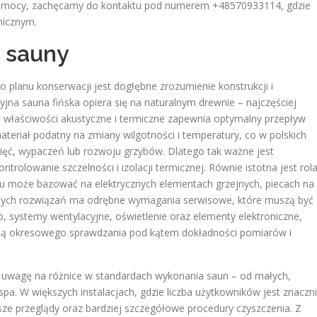
ej pomocy, zachęcamy do kontaktu pod numerem +48570933114, gdzie
nicznym.
i sauny
lanu konserwacji jest dogłębne zrozumienie konstrukcji i
yjna sauna fińska opiera się na naturalnym drewnie – najczęściej
e właściwości akustyczne i termiczne zapewnia optymalny przepływ
teriał podatny na zmiany wilgotności i temperatury, co w polskich
ęć, wypaczeń lub rozwoju grzybów. Dlatego tak ważne jest
trolowanie szczelności i izolacji termicznej. Równie istotna jest rol
u może bazować na elektrycznych elementach grzejnych, piecach na
 tych rozwiązań ma odrębne wymagania serwisowe, które muszą być
systemy wentylacyjne, oświetlenie oraz elementy elektroniczne,
agają okresowego sprawdzania pod kątem dokładności pomiarów i
ć uwagę na różnice w standardach wykonania saun – od małych,
. W większych instalacjach, gdzie liczba użytkowników jest znaczn
ze przeglądy oraz bardziej szczegółowe procedury czyszczenia. Z