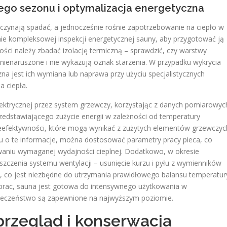
ego sezonu i optymalizacja energetyczna
aczynają spadać, a jednocześnie rośnie zapotrzebowanie na ciepło w
 kompleksowej inspekcji energetycznej sauny, aby przygotować ją
ści należy zbadać izolację termiczną – sprawdzić, czy warstwy
nienaruszone i nie wykazują oznak starzenia. W przypadku wykrycia
czna jest ich wymiana lub naprawa przy użyciu specjalistycznych
 ciepła.
elektrycznej przez system grzewczy, korzystając z danych pomiarowyc
zedstawiającego zużycie energii w zależności od temperatury
ieefektywności, które mogą wynikać z zużytych elementów grzewczyc
u o te informacje, można dostosować parametry pracy pieca, co
owaniu wymaganej wydajności cieplnej. Dodatkowo, w okresie
zczenia systemu wentylacji – usunięcie kurzu i pyłu z wymienników
a, co jest niezbędne do utrzymania prawidłowego balansu temperatur
h prac, sauna jest gotowa do intensywnego użytkowania w
pieczeństwo są zapewnione na najwyższym poziomie.
rzegląd i konserwacja