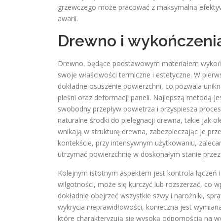
grzewczego może pracować z maksymalną efektywno
awarii.
Drewno i wykończenia
Drewno, będące podstawowym materiałem wykońc
swoje właściwości termiczne i estetyczne. W pierw
dokładne osuszenie powierzchni, co pozwala unik
pleśni oraz deformacji paneli. Najlepszą metodą je
swobodny przepływ powietrza i przyspiesza proce
naturalne środki do pielęgnacji drewna, takie jak o
wnikają w strukturę drewna, zabezpieczając je prz
kontekście, przy intensywnym użytkowaniu, zaleca
utrzymać powierzchnię w doskonałym stanie przez w
Kolejnym istotnym aspektem jest kontrola łączeń 
wilgotności, może się kurczyć lub rozszerzać, co 
dokładnie obejrzeć wszystkie szwy i narożniki, spra
wykrycia nieprawidłowości, konieczna jest wymiana
które charakteryzują się wysoką odpornością na wy