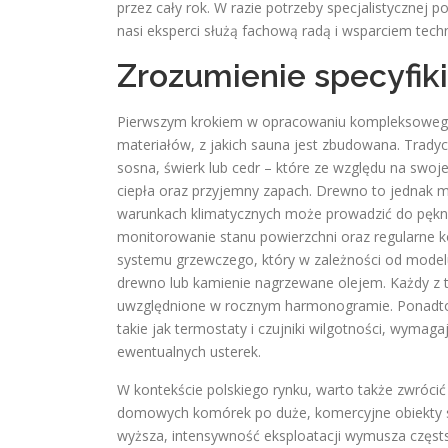
przez cały rok. W razie potrzeby specjalistyczn
nasi eksperci służą fachową radą i wsparciem tech
Zrozumienie specyfik
Pierwszym krokiem w opracowaniu kompleksowego p
materiałów, z jakich sauna jest zbudowana. Tradyc
sosna, świerk lub cedr – które ze względu na swoj
ciepła oraz przyjemny zapach. Drewno to jednak ma
warunkach klimatycznych może prowadzić do pękni
monitorowanie stanu powierzchni oraz regularne kon
systemu grzewczego, który w zależności od model
drewno lub kamienie nagrzewane olejem. Każdy z
uwzględnione w rocznym harmonogramie. Ponadto, 
takie jak termostaty i czujniki wilgotności, wym
ewentualnych usterek.
W kontekście polskiego rynku, warto także zwróci
domowych komórek po duże, komercyjne obiekty spa
wyższa, intensywność eksploatacji wymusza częsts