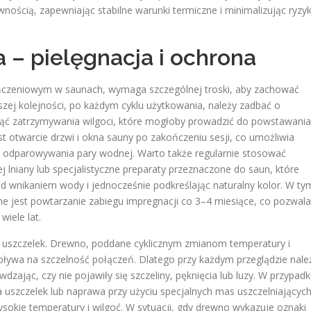
ścią, zapewniając stabilne warunki termiczne i minimalizując ryzy
 – pielęgnacja i ochrona
zeniowym w saunach, wymaga szczególnej troski, aby zachować
szej kolejności, po każdym cyklu użytkowania, należy zadbać o
nąć zatrzymywania wilgoci, które mogłoby prowadzić do powstawania
st otwarcie drzwi i okna sauny po zakończeniu sesji, co umożliwia
s odparowywania pary wodnej. Warto także regularnie stosować
lej lniany lub specjalistyczne preparaty przeznaczone do saun, które
ed wnikaniem wody i jednocześnie podkreślając naturalny kolor. W ty
ne jest powtarzanie zabiegu impregnacji co 3–4 miesiące, co pozwala
iele lat.
i uszczelek. Drewno, poddane cyklicznym zmianom temperatury i
wpływa na szczelność połączeń. Dlatego przy każdym przeglądzie nale
wdzając, czy nie pojawiły się szczeliny, pęknięcia lub luzy. W przypad
 uszczelek lub naprawa przy użyciu specjalnych mas uszczelniających
sokie temperatury i wilgoć. W sytuacji, gdy drewno wykazuje oznaki