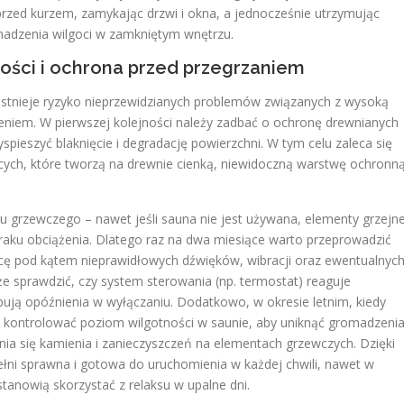
rzed kurzem, zamykając drzwi i okna, a jednocześnie utrzymując
madzenia wilgoci w zamkniętym wnętrzu.
ości i ochrona przed przegrzaniem
istnieje ryzyko nieprzewidzianych problemów związanych z wysoką
eniem. W pierwszej kolejności należy zadbać o ochronę drewnianych
pieszyć blaknięcie i degradację powierzchni. W tym celu zaleca się
ych, które tworzą na drewnie cienką, niewidoczną warstwę ochronną
u grzewczego – nawet jeśli sauna nie jest używana, elementy grzejn
aku obciążenia. Dlatego raz na dwa miesiące warto przeprowadzić
acę pod kątem nieprawidłowych dźwięków, wibracji oraz ewentualnyc
e sprawdzić, czy system sterowania (np. termostat) reaguje
pują opóźnienia w wyłączaniu. Dodatkowo, w okresie letnim, kiedy
ie kontrolować poziom wilgotności w saunie, aby uniknąć gromadzeni
ia się kamienia i zanieczyszczeń na elementach grzewczych. Dzięki
łni sprawna i gotowa do uruchomienia w każdej chwili, nawet w
anowią skorzystać z relaksu w upalne dni.