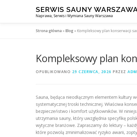
Przejdź
SERWIS SAUNY WARSZAW
do
Naprawa, Serwis i Wymiana Sauny Warszawa
treści
Strona główna
»
Blog
»
Kompleksowy plan konserwacji sau
Kompleksowy plan kons
OPUBLIKOWANO
29 CZERWCA, 2026
PRZEZ
ADM
Sauna, będąca nieodłącznym elementem kultury wel
systematycznej troski technicznej. Właściwa konse
bezpieczeństwo i komfort użytkowników. W niniej
utrzymania sauny, który uwzględnia specyfikę po
wytyczne branżowe. Zapraszamy do lektury – każdy w
które pozwolą zminimalizować ryzyko awarii, zopty