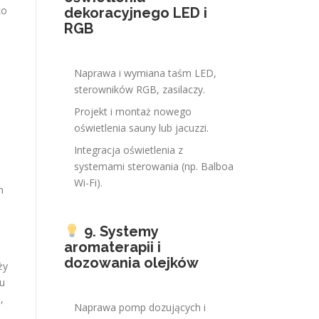
ko
dekoracyjnego LED i
RGB
Naprawa i wymiana taśm LED,
sterowników RGB, zasilaczy.
Projekt i montaż nowego
oświetlenia sauny lub jacuzzi.
Integracja oświetlenia z
systemami sterowania (np. Balboa
Wi-Fi).
m
9. Systemy
aromaterapii i
dozowania olejków
ży
ku
,
Naprawa pomp dozujących i