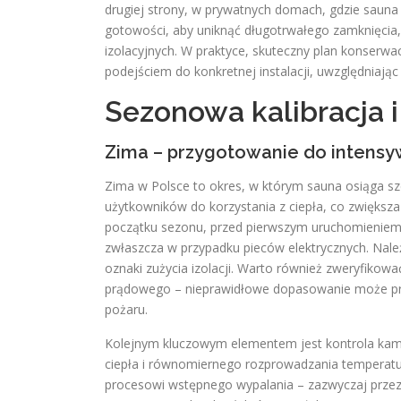
drugiej strony, w prywatnych domach, gdzie sauna 
gotowości, aby uniknąć długotrwałego zamknięcia,
izolacyjnych. W praktyce, skuteczny plan konserwa
podejściem do konkretnej instalacji, uwzględniając
Sezonowa kalibracja i
Zima – przygotowanie do intens
Zima w Polsce to okres, w którym sauna osiąga sz
użytkowników do korzystania z ciepła, co zwiększ
początku sezonu, przed pierwszym uruchomieniem, w
zwłaszcza w przypadku pieców elektrycznych. Nal
oznaki zużycia izolacji. Warto również zweryfikowa
prądowego – nieprawidłowe dopasowanie może pro
pożaru.
Kolejnym kluczowym elementem jest kontrola kamie
ciepła i równomiernego rozprowadzania temperat
procesowi wstępnego wypalania – zazwyczaj przez 