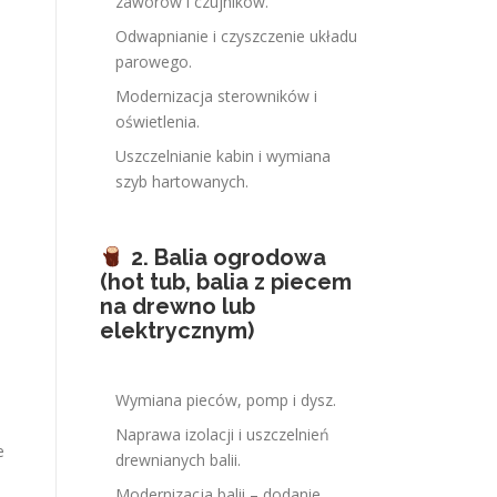
zaworów i czujników.
Odwapnianie i czyszczenie układu
parowego.
Modernizacja sterowników i
oświetlenia.
Uszczelnianie kabin i wymiana
szyb hartowanych.
2. Balia ogrodowa
(hot tub, balia z piecem
na drewno lub
elektrycznym)
Wymiana pieców, pomp i dysz.
Naprawa izolacji i uszczelnień
e
drewnianych balii.
Modernizacja balii – dodanie