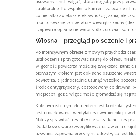
usuwamy z nich wilgoć, która mogłaby przy pierw
strukturalne. Po wypaleniu kamieni, zaleca się ic
co nie tylko zwiększa efektywność grzania, ale tak
monitorowanie temperatury wewnątrz sauny (idealn
i zapewnia optymalne warunki dla zdrowia i komfo
Wiosna – przegląd po sezonie i p
Po intensywnym okresie zimowym przychodzi czas 
uszkodzenia i przygotować saunę do okresu nieakt
wilgotność powietrza może się zwiększać, istnieje
pierwszym krokiem jest dokładne osuszenie wnętrz
powietrza, a jednocześnie usunąć wszelkie pozosta
środek antygrzybiczny, dostosowany do drewna, po
miejscach, gdzie wilgoć może gromadzić się najinten
Kolejnym istotnym elementem jest kontrola syste
jest umiarkowana, wentylatory i wymienniki powie
Należy sprawdzić, czy filtry nie są zatkane i czy 
Dodatkowo, warto zweryfikować ustawienia czujnikó
używania zapewnia precyzyjne odczyty, co jest klu