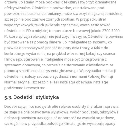
drzewa lub ściany, może podkreślić tekstury i stworzyć dramatyczne
efekty wizualne. Oświetlenie podwodne, zainstalowane pod
powierzchnią basenu lub fontanny, może stworzyć magiczną atmosferę,
szczególnie podczas wieczornych spotkań. W przypadku stref
wypoczynkowych, takich jak leżaki czy hamaki, warto zastosować
oświetlenie LED o miękkiej temperaturze barwowej (około 2700-3000
K), które sprzyja relaksacji i nie jest zbyt inwazyjne. Oświetlenie powinno
być sterowane za pomocą dimera lub inteligentnego systemu, co
pozwala dostosowywać jasność do pory dnia i nocy, a także do
konkretnego wydarzenia, na przykład wieczornej kolacji czy seansu
filmowego. Sterowanie inteligentne może być zintegrowane z
systemem domowym, co pozwala na sterowanie oświetleniem za
pomocą smartfona lub asystenta głosowego. W przypadku instalacji
oświetlenia, należy zadbać o zgodność z normami Polskiej Komisji
Normalizacyjnej, szczególnie jeśli instalacja obejmuje instalacje
podziemne i zewnętrzne.
5.3. Dodatki i stylistyka
Dodatki są tym, co nadaje strefie relaksu osobisty charakter i sprawia,
że staje się ona prawdziwie wyjątkową. Wybór poduszek, tekstyliów i
dekoracji powinien uwzględniać odporność na warunki pogodowe,
szczególnie w przypadku polskiego klimatu, gdzie występują opady