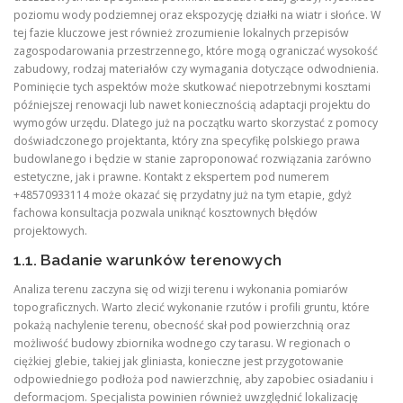
poziomu wody podziemnej oraz ekspozycję działki na wiatr i słońce. W
tej fazie kluczowe jest również zrozumienie lokalnych przepisów
zagospodarowania przestrzennego, które mogą ograniczać wysokość
zabudowy, rodzaj materiałów czy wymagania dotyczące odwodnienia.
Pominięcie tych aspektów może skutkować niepotrzebnymi kosztami
późniejszej renowacji lub nawet koniecznością adaptacji projektu do
wymogów urzędu. Dlatego już na początku warto skorzystać z pomocy
doświadczonego projektanta, który zna specyfikę polskiego prawa
budowlanego i będzie w stanie zaproponować rozwiązania zarówno
estetyczne, jak i prawne. Kontakt z ekspertem pod numerem
+48570933114 może okazać się przydatny już na tym etapie, gdyż
fachowa konsultacja pozwala uniknąć kosztownych błędów
projektowych.
1.1. Badanie warunków terenowych
Analiza terenu zaczyna się od wizji terenu i wykonania pomiarów
topograficznych. Warto zlecić wykonanie rzutów i profili gruntu, które
pokażą nachylenie terenu, obecność skał pod powierzchnią oraz
możliwość budowy zbiornika wodnego czy tarasu. W regionach o
ciężkiej glebie, takiej jak gliniasta, konieczne jest przygotowanie
odpowiedniego podłoża pod nawierzchnię, aby zapobiec osiadaniu i
deformacjom. Specjalista powinien również uwzględnić lokalizację