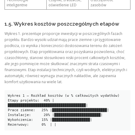
inteligentne
oświetlenie LED
zasobów
1.5. Wykres kosztów poszczególnych etapów
Wykres 1. prezentuje proporcje inwestycji w poszczególnych fazach
projektu. Bardzo wysoki udział mają prace ziemne i przygotowanie
podłoża, co wynika z konieczności dostosowania terenu do założeń
projektowych. Etap projektowania oraz pozyskania pozwolenia, choć
czasochłonny, stanowi stosunkowo niski procent całkowitych kosztów,
ale jego pominięcie może skutkować znacznymi strata czasowymi i
finansowymi. Etap instalacji technicznych, czyli wodnych, elektrycznych i
automatyki, również wymaga znacznych nakładów, ale zapewnia
komfort użytkowania na wiele lat.
Wykres 1 – Rozkład kosztów (w % całkowitych wydatków)

Etapy projektu:  40% |
█████████████████████████████████████|

Prace ziemne:   25% |██████████████████████████|

Instalacje:      20% |██████████████████████|

Wykończenia:    15% |██████████████████|
