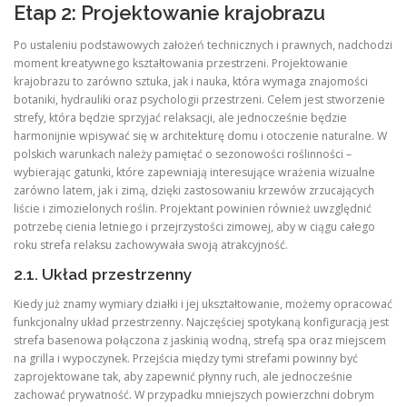
Etap 2: Projektowanie krajobrazu
Po ustaleniu podstawowych założeń technicznych i prawnych, nadchodzi
moment kreatywnego kształtowania przestrzeni. Projektowanie
krajobrazu to zarówno sztuka, jak i nauka, która wymaga znajomości
botaniki, hydrauliki oraz psychologii przestrzeni. Celem jest stworzenie
strefy, która będzie sprzyjać relaksacji, ale jednocześnie będzie
harmonijnie wpisywać się w architekturę domu i otoczenie naturalne. W
polskich warunkach należy pamiętać o sezonowości roślinności –
wybierając gatunki, które zapewniają interesujące wrażenia wizualne
zarówno latem, jak i zimą, dzięki zastosowaniu krzewów zrzucających
liście i zimozielonych roślin. Projektant powinien również uwzględnić
potrzebę cienia letniego i przejrzystości zimowej, aby w ciągu całego
roku strefa relaksu zachowywała swoją atrakcyjność.
2.1. Układ przestrzenny
Kiedy już znamy wymiary działki i jej ukształtowanie, możemy opracować
funkcjonalny układ przestrzenny. Najczęściej spotykaną konfiguracją jest
strefa basenowa połączona z jaskinią wodną, strefą spa oraz miejscem
na grilla i wypoczynek. Przejścia między tymi strefami powinny być
zaprojektowane tak, aby zapewnić płynny ruch, ale jednocześnie
zachować prywatność. W przypadku mniejszych powierzchni dobrym