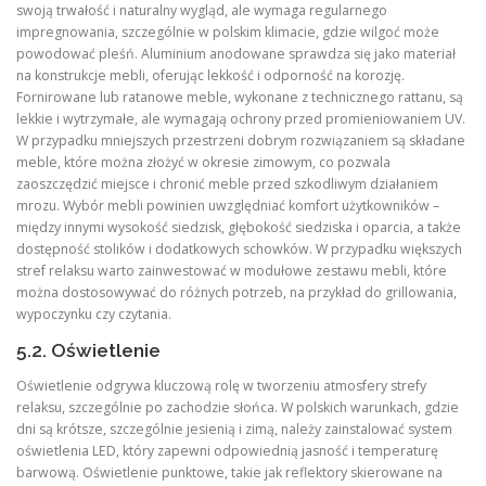
swoją trwałość i naturalny wygląd, ale wymaga regularnego
impregnowania, szczególnie w polskim klimacie, gdzie wilgoć może
powodować pleśń. Aluminium anodowane sprawdza się jako materiał
na konstrukcje mebli, oferując lekkość i odporność na korozję.
Fornirowane lub ratanowe meble, wykonane z technicznego rattanu, są
lekkie i wytrzymałe, ale wymagają ochrony przed promieniowaniem UV.
W przypadku mniejszych przestrzeni dobrym rozwiązaniem są składane
meble, które można złożyć w okresie zimowym, co pozwala
zaoszczędzić miejsce i chronić meble przed szkodliwym działaniem
mrozu. Wybór mebli powinien uwzględniać komfort użytkowników –
między innymi wysokość siedzisk, głębokość siedziska i oparcia, a także
dostępność stolików i dodatkowych schowków. W przypadku większych
stref relaksu warto zainwestować w modułowe zestawu mebli, które
można dostosowywać do różnych potrzeb, na przykład do grillowania,
wypoczynku czy czytania.
5.2. Oświetlenie
Oświetlenie odgrywa kluczową rolę w tworzeniu atmosfery strefy
relaksu, szczególnie po zachodzie słońca. W polskich warunkach, gdzie
dni są krótsze, szczególnie jesienią i zimą, należy zainstalować system
oświetlenia LED, który zapewni odpowiednią jasność i temperaturę
barwową. Oświetlenie punktowe, takie jak reflektory skierowane na