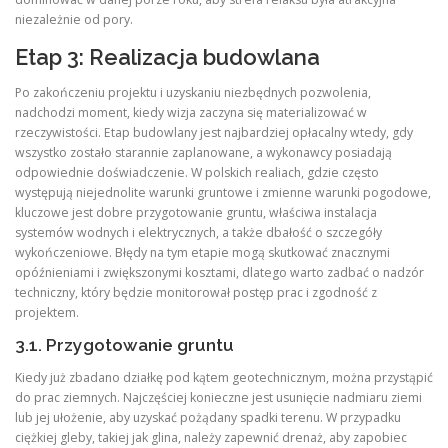
niezależnie od pory.
Etap 3: Realizacja budowlana
Po zakończeniu projektu i uzyskaniu niezbędnych pozwolenia,
nadchodzi moment, kiedy wizja zaczyna się materializować w
rzeczywistości. Etap budowlany jest najbardziej opłacalny wtedy, gdy
wszystko zostało starannie zaplanowane, a wykonawcy posiadają
odpowiednie doświadczenie. W polskich realiach, gdzie często
występują niejednolite warunki gruntowe i zmienne warunki pogodowe,
kluczowe jest dobre przygotowanie gruntu, właściwa instalacja
systemów wodnych i elektrycznych, a także dbałość o szczegóły
wykończeniowe. Błędy na tym etapie mogą skutkować znacznymi
opóźnieniami i zwiększonymi kosztami, dlatego warto zadbać o nadzór
techniczny, który będzie monitorował postęp prac i zgodność z
projektem.
3.1. Przygotowanie gruntu
Kiedy już zbadano działkę pod kątem geotechnicznym, można przystąpić
do prac ziemnych. Najczęściej konieczne jest usunięcie nadmiaru ziemi
lub jej ułożenie, aby uzyskać pożądany spadki terenu. W przypadku
ciężkiej gleby, takiej jak glina, należy zapewnić drenaż, aby zapobiec