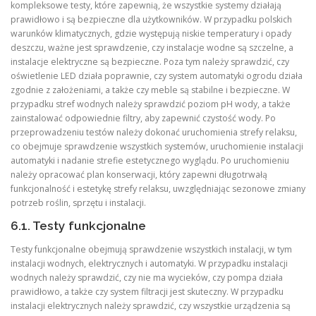
kompleksowe testy, które zapewnią, że wszystkie systemy działają
prawidłowo i są bezpieczne dla użytkowników. W przypadku polskich
warunków klimatycznych, gdzie występują niskie temperatury i opady
deszczu, ważne jest sprawdzenie, czy instalacje wodne są szczelne, a
instalacje elektryczne są bezpieczne. Poza tym należy sprawdzić, czy
oświetlenie LED działa poprawnie, czy system automatyki ogrodu działa
zgodnie z założeniami, a także czy meble są stabilne i bezpieczne. W
przypadku stref wodnych należy sprawdzić poziom pH wody, a także
zainstalować odpowiednie filtry, aby zapewnić czystość wody. Po
przeprowadzeniu testów należy dokonać uruchomienia strefy relaksu,
co obejmuje sprawdzenie wszystkich systemów, uruchomienie instalacji
automatyki i nadanie strefie estetycznego wyglądu. Po uruchomieniu
należy opracować plan konserwacji, który zapewni długotrwałą
funkcjonalność i estetykę strefy relaksu, uwzględniając sezonowe zmiany
potrzeb roślin, sprzętu i instalacji.
6.1. Testy funkcjonalne
Testy funkcjonalne obejmują sprawdzenie wszystkich instalacji, w tym
instalacji wodnych, elektrycznych i automatyki. W przypadku instalacji
wodnych należy sprawdzić, czy nie ma wycieków, czy pompa działa
prawidłowo, a także czy system filtracji jest skuteczny. W przypadku
instalacji elektrycznych należy sprawdzić, czy wszystkie urządzenia są