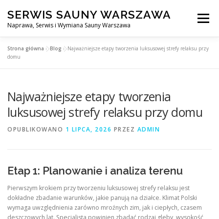
Przejdź
SERWIS SAUNY WARSZAWA
do
Menu
treści
Naprawa, Serwis i Wymiana Sauny Warszawa
Strona główna
»
Blog
»
Najważniejsze etapy tworzenia luksusowej strefy relaksu przy
SERWIS DO SAUNY WARSZAWA
BLOG
KONTAKT
domu
Najważniejsze etapy tworzenia
luksusowej strefy relaksu przy domu
OPUBLIKOWANO
1 LIPCA, 2026
PRZEZ
ADMIN
Etap 1: Planowanie i analiza terenu
Pierwszym krokiem przy tworzeniu luksusowej strefy relaksu jest
dokładne zbadanie warunków, jakie panują na działce. Klimat Polski
wymaga uwzględnienia zarówno mroźnych zim, jak i ciepłych, czasem
deszczowych lat. Specjalista powinien zbadać rodzaj gleby, wysokość