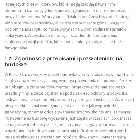
istniejących drzew i krzewów, które mogą stać się naturalnym
elementem kompozycji lub stanowić ograniczenie dla rozmieszczenia
nowych elementów. W przypadku działek położonych w pobliżu dróg
albo terenów przemysłowych należy zwrócić szczególną uwagę na
poziom hałasu i pyłu, co może wpłynąć na wybór roślin i materiałów
izolacyjnych. Wszystkie te dane są niezbędne do sporządzenia
realistycznej wizji projektu, która będzie nie tylko piękna, ale także
funkcjonalna.
1.2. Zgodność z przepisami i pozwoleniem na
budowę
W Polsce każdy większy obiekt budowlany, w tym także prywatna strefa
relaksu z bazenem czy altaną, wymaga pozwolenia na budowę. Proces
ten obejmuje złożenie dokumentacji projektowej do miejscowego
urzędu gminy, a także uzyskanie zgód z zakresu ochrony środowiska,
jeśli planowane są elementy wodne czy specjalne instalacje. Ważne jest,
aby projektant znał wymagane załączniki, takie jak wypowiedź
geodezyjna, schemat oddziaływania na środowisko czy analiza hałasu.
Pozwolenie na budowę wydawane jest często w częściach, co oznacza,
że najpierw trzeba uzyskać zgodę na zmianę zagospodarowania terenu,
a następnie na budowę samej konstrukcji. Brak odpowiednich zgód
może skutkować zawieszeniem robót budowlanych i koniecznością