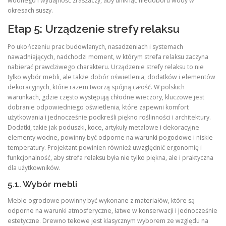
wodnego i wydajność zraszaczy, aby uniknąć niedoboru wody w
okresach suszy.
Etap 5: Urządzenie strefy relaksu
Po ukończeniu prac budowlanych, nasadzeniach i systemach
nawadniających, nadchodzi moment, w którym strefa relaksu zaczyna
nabierać prawdziwego charakteru. Urządzenie strefy relaksu to nie
tylko wybór mebli, ale także dobór oświetlenia, dodatków i elementów
dekoracyjnych, które razem tworzą spójną całość. W polskich
warunkach, gdzie często występują chłodne wieczory, kluczowe jest
dobranie odpowiedniego oświetlenia, które zapewni komfort
użytkowania i jednocześnie podkreśli piękno roślinności i architektury.
Dodatki, takie jak poduszki, koce, artykuły metalowe i dekoracyjne
elementy wodne, powinny być odporne na warunki pogodowe i niskie
temperatury. Projektant powinien również uwzględnić ergonomię i
funkcjonalność, aby strefa relaksu była nie tylko piękna, ale i praktyczna
dla użytkowników.
5.1. Wybór mebli
Meble ogrodowe powinny być wykonane z materiałów, które są
odporne na warunki atmosferyczne, łatwe w konserwacji i jednocześnie
estetyczne. Drewno tekowe jest klasycznym wyborem ze względu na