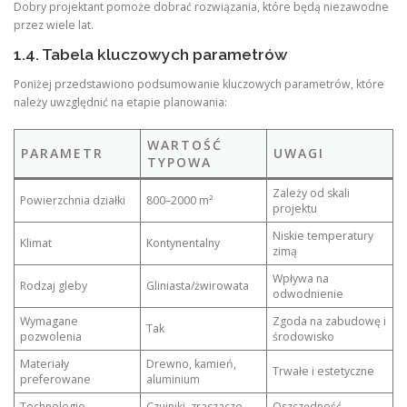
Dobry projektant pomoże dobrać rozwiązania, które będą niezawodne
przez wiele lat.
1.4. Tabela kluczowych parametrów
Poniżej przedstawiono podsumowanie kluczowych parametrów, które
należy uwzględnić na etapie planowania:
WARTOŚĆ
PARAMETR
UWAGI
TYPOWA
Zależy od skali
Powierzchnia działki
800–2000 m²
projektu
Niskie temperatury
Klimat
Kontynentalny
zimą
Wpływa na
Rodzaj gleby
Gliniasta/żwirowata
odwodnienie
Wymagane
Zgoda na zabudowę i
Tak
pozwolenia
środowisko
Materiały
Drewno, kamień,
Trwałe i estetyczne
preferowane
aluminium
Technologie
Czujniki, zraszacze,
Oszczędność