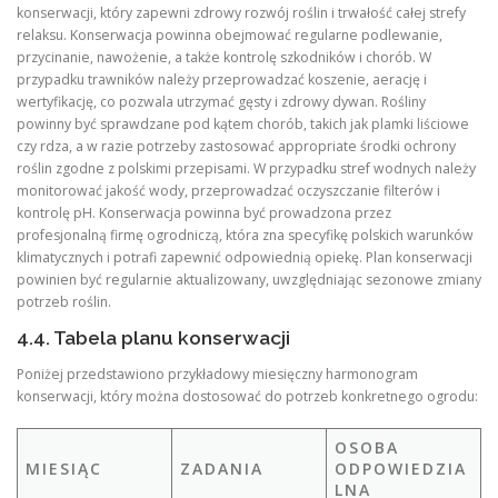
konserwacji, który zapewni zdrowy rozwój roślin i trwałość całej strefy
relaksu. Konserwacja powinna obejmować regularne podlewanie,
przycinanie, nawożenie, a także kontrolę szkodników i chorób. W
przypadku trawników należy przeprowadzać koszenie, aerację i
wertyfikację, co pozwala utrzymać gęsty i zdrowy dywan. Rośliny
powinny być sprawdzane pod kątem chorób, takich jak plamki liściowe
czy rdza, a w razie potrzeby zastosować appropriate środki ochrony
roślin zgodne z polskimi przepisami. W przypadku stref wodnych należy
monitorować jakość wody, przeprowadzać oczyszczanie filterów i
kontrolę pH. Konserwacja powinna być prowadzona przez
profesjonalną firmę ogrodniczą, która zna specyfikę polskich warunków
klimatycznych i potrafi zapewnić odpowiednią opiekę. Plan konserwacji
powinien być regularnie aktualizowany, uwzględniając sezonowe zmiany
potrzeb roślin.
4.4. Tabela planu konserwacji
Poniżej przedstawiono przykładowy miesięczny harmonogram
konserwacji, który można dostosować do potrzeb konkretnego ogrodu:
OSOBA
MIESIĄC
ZADANIA
ODPOWIEDZIA
LNA