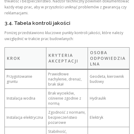
trwałość i bezpieczeństwo. Nadzór techniczny powinien dokumentować
każdy etap prac, aby w przyszłości uniknąć problemów z gwarancją czy
reklamacjami.
3.4. Tabela kontroli jakości
Poniżej przedstawiono kluczowe punkty kontroli jakości, które należy
uwzględnić w trakcie prac budowlanych:
OSOBA
KRYTERIA
KROK
ODPOWIEDZIA
AKCEPTACJI
LNA
Prawidłowe
Przygotowanie
Geodeta, kierownik
nachylenie, drenaż,
gruntu
budowy
brak skał
Brak wycieków,
Instalacja wodna
ciśnienie zgodnie z
Hydraulik
normą
Zgodność z normami,
Instalacja elektryczna
bezpieczeństwo
Elektryk
pożarowe
Stabilność,