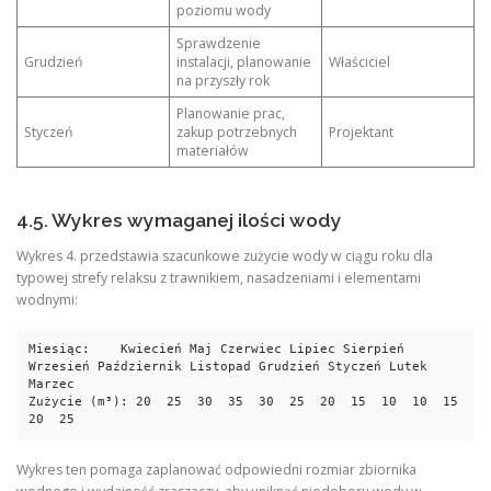
poziomu wody
Sprawdzenie
Grudzień
instalacji, planowanie
Właściciel
na przyszły rok
Planowanie prac,
Styczeń
zakup potrzebnych
Projektant
materiałów
4.5. Wykres wymaganej ilości wody
Wykres 4. przedstawia szacunkowe zużycie wody w ciągu roku dla
typowej strefy relaksu z trawnikiem, nasadzeniami i elementami
wodnymi:
Miesiąc:    Kwiecień Maj Czerwiec Lipiec Sierpień 
Wrzesień Październik Listopad Grudzień Styczeń Lutek 
Marzec

Zużycie (m³): 20  25  30  35  30  25  20  15  10  10  15  
Wykres ten pomaga zaplanować odpowiedni rozmiar zbiornika