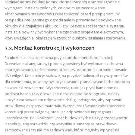
spełniać normy Polskiej Komisji Normalizacyjnej oraz być zgodne z
wymogami instalacji zielonych, co obejmuje zastosowanie
ekranowanych przewodów i zabezpieczeń przed przepięciami. W
przypadku inteligentnego ogrodu należy przewidzieć dedykowane
okruchy dla czujników i akcji, co ułatwi przyszłe rozszerzenie systemu.
Instalacje powinny być wykonane zgodnie z projektem elektrycznym,
który uwzględnia lokalizację wszystkich punktów zasilania i sterowania.
3.3. Montaż konstrukcji i wykończeń
Po ułożeniu instalacji można przystąpić do montażu konstrukcji.
Drewniane altany, tarasy i podesty powinny być wykonane z drewna
impregnowanego ciśnieniowo, które jest odporne na promieniowanie
UV i wilgoć. Konstrukcje stalowe, na przykład balustrad czy wsporników
dla oświetlenia, powinny być ocynkowane i pomalowane farbą odporną
na warunki zewnętrzne. Wykończenia, takie jak płytki kamienne na
podłożu basenu czy drewniane deski na podłodze ogrodu, należy
ułożyć z zachowaniem odpowiednich fug i odstępów, aby zapewnić
prawidłową ekspansję materiału. Ważne jest również zabezpieczenie
konstrukcji przed wilgocią, stosując odpowiednie impregnaty i
uszczelniacze. Po ukończeniu prac budowlanych należy przeprowadzić
inspekcję, aby sprawdzić, czy wszystkie elementy są prawidłowo
zamocowane i czy nie ma żadnych wad, które mogłyby wpłynąć na