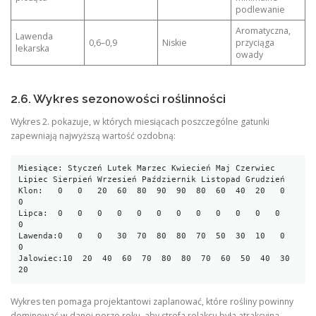
podlewanie
Aromatyczna,
Lawenda
0,6–0,9
Niskie
przyciąga
lekarska
owady
2.6. Wykres sezonowości roślinności
Wykres 2. pokazuje, w których miesiącach poszczególne gatunki
zapewniają najwyższą wartość ozdobną:
Miesiące: Styczeń Lutek Marzec Kwiecień Maj Czerwiec 
Lipiec Sierpień Wrzesień Październik Listopad Grudzień

Klon:   0   0   20  60  80  90  90  80  60  40  20   0   
0

Lipca:  0   0   0   0   0   0   0   0   0   0   0   0   
0

Lawenda:0   0   0   30  70  80  80  70  50  30  10   0   
0

Jalowiec:10  20  40  60  70  80  80  70  60  50  40  30  
Wykres ten pomaga projektantowi zaplanować, które rośliny powinny
dominować w danej porze roku, aby strefa relaksu była atrakcyjna