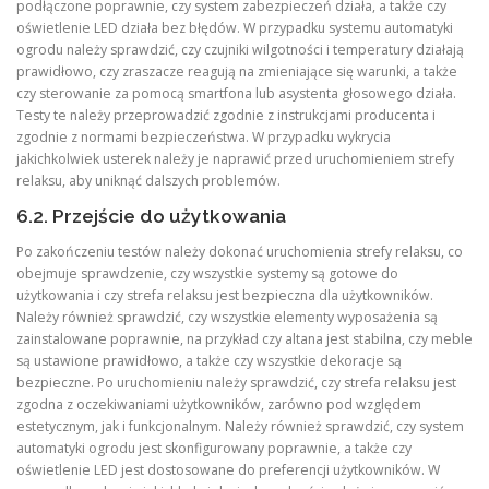
podłączone poprawnie, czy system zabezpieczeń działa, a także czy
oświetlenie LED działa bez błędów. W przypadku systemu automatyki
ogrodu należy sprawdzić, czy czujniki wilgotności i temperatury działają
prawidłowo, czy zraszacze reagują na zmieniające się warunki, a także
czy sterowanie za pomocą smartfona lub asystenta głosowego działa.
Testy te należy przeprowadzić zgodnie z instrukcjami producenta i
zgodnie z normami bezpieczeństwa. W przypadku wykrycia
jakichkolwiek usterek należy je naprawić przed uruchomieniem strefy
relaksu, aby uniknąć dalszych problemów.
6.2. Przejście do użytkowania
Po zakończeniu testów należy dokonać uruchomienia strefy relaksu, co
obejmuje sprawdzenie, czy wszystkie systemy są gotowe do
użytkowania i czy strefa relaksu jest bezpieczna dla użytkowników.
Należy również sprawdzić, czy wszystkie elementy wyposażenia są
zainstalowane poprawnie, na przykład czy altana jest stabilna, czy meble
są ustawione prawidłowo, a także czy wszystkie dekoracje są
bezpieczne. Po uruchomieniu należy sprawdzić, czy strefa relaksu jest
zgodna z oczekiwaniami użytkowników, zarówno pod względem
estetycznym, jak i funkcjonalnym. Należy również sprawdzić, czy system
automatyki ogrodu jest skonfigurowany poprawnie, a także czy
oświetlenie LED jest dostosowane do preferencji użytkowników. W