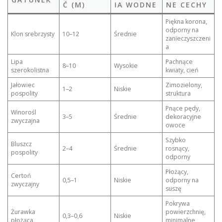
Ć (M)
IA WODNE
NE CECHY
Piękna korona,
odporny na
Klon srebrzysty
10–12
Średnie
zanieczyszczeni
a
Lipa
Pachnące
8–10
Wysokie
szerokolistna
kwiaty, cień
Jałowiec
Zimozielony,
1–2
Niskie
pospolity
struktura
Pnące pędy,
Winorośl
3–5
Średnie
dekoracyjne
zwyczajna
owoce
Szybko
Bluszcz
2–4
Średnie
rosnący,
pospolity
odporny
Płożący,
Certoń
0,5–1
Niskie
odporny na
zwyczajny
suszę
Pokrywa
Żurawka
powierzchnię,
0,3–0,6
Niskie
płożąca
minimalne