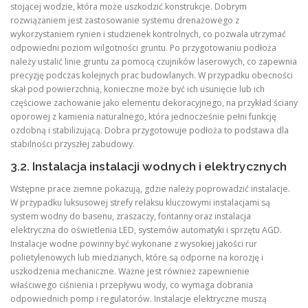
stojącej wodzie, która może uszkodzić konstrukcje. Dobrym
rozwiązaniem jest zastosowanie systemu drenażowego z
wykorzystaniem rynien i studzienek kontrolnych, co pozwala utrzymać
odpowiedni poziom wilgotności gruntu. Po przygotowaniu podłoża
należy ustalić linie gruntu za pomocą czujników laserowych, co zapewnia
precyzję podczas kolejnych prac budowlanych. W przypadku obecności
skał pod powierzchnią, konieczne może być ich usunięcie lub ich
częściowe zachowanie jako elementu dekoracyjnego, na przykład ściany
oporowej z kamienia naturalnego, która jednocześnie pełni funkcję
ozdobną i stabilizującą. Dobra przygotowuje podłoża to podstawa dla
stabilności przyszłej zabudowy.
3.2. Instalacja instalacji wodnych i elektrycznych
Wstępne prace ziemne pokazują, gdzie należy poprowadzić instalacje.
W przypadku luksusowej strefy relaksu kluczowymi instalacjami są
system wodny do basenu, zraszaczy, fontanny oraz instalacja
elektryczna do oświetlenia LED, systemów automatyki i sprzętu AGD.
Instalacje wodne powinny być wykonane z wysokiej jakości rur
polietylenowych lub miedzianych, które są odporne na korozję i
uszkodzenia mechaniczne. Ważne jest również zapewnienie
właściwego ciśnienia i przepływu wody, co wymaga dobrania
odpowiednich pomp i regulatorów. Instalacje elektryczne muszą