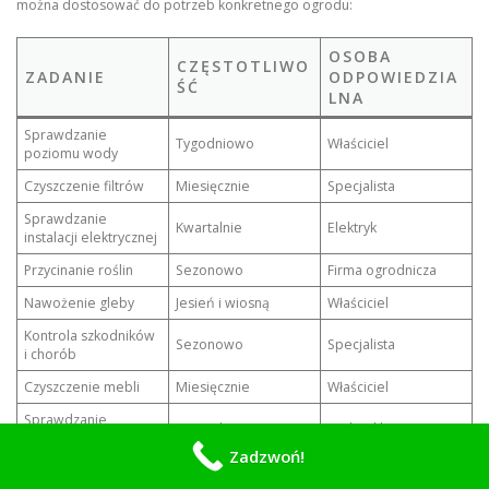
można dostosować do potrzeb konkretnego ogrodu:
OSOBA
CZĘSTOTLIWO
ZADANIE
ODPOWIEDZIA
ŚĆ
LNA
Sprawdzanie
Tygodniowo
Właściciel
poziomu wody
Czyszczenie filtrów
Miesięcznie
Specjalista
Sprawdzanie
Kwartalnie
Elektryk
instalacji elektrycznej
Przycinanie roślin
Sezonowo
Firma ogrodnicza
Nawożenie gleby
Jesień i wiosną
Właściciel
Kontrola szkodników
Sezonowo
Specjalista
i chorób
Czyszczenie mebli
Miesięcznie
Właściciel
Sprawdzanie
Kwartalnie
Hydraulik
instalacji wodnej
Zadzwoń!