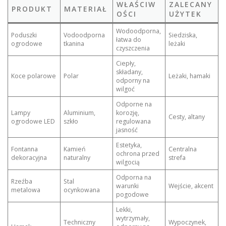
WŁAŚCIW
ZALECANY
PRODUKT
MATERIAŁ
OŚCI
UŻYTEK
Wodoodporna,
Poduszki
Vodoodporna
Siedziska,
łatwa do
ogrodowe
tkanina
leżaki
czyszczenia
Ciepły,
składany,
Koce polarowe
Polar
Leżaki, hamaki
odporny na
wilgoć
Odporne na
Lampy
Aluminium,
korozję,
Cesty, altany
ogrodowe LED
szkło
regulowana
jasność
Estetyka,
Fontanna
Kamień
Centralna
ochrona przed
dekoracyjna
naturalny
strefa
wilgocią
Odporna na
Rzeźba
Stal
warunki
Wejście, akcent
metalowa
ocynkowana
pogodowe
Lekki,
wytrzymały,
Techniczny
Wypoczynek,