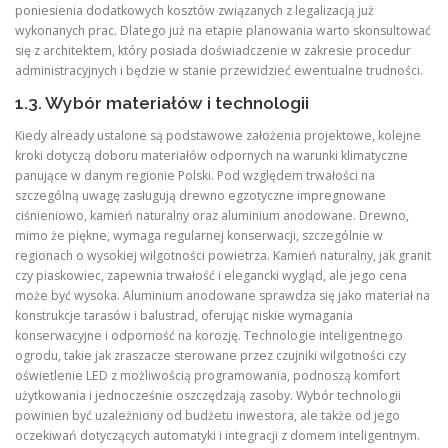
poniesienia dodatkowych kosztów związanych z legalizacją już
wykonanych prac. Dlatego już na etapie planowania warto skonsultować
się z architektem, który posiada doświadczenie w zakresie procedur
administracyjnych i będzie w stanie przewidzieć ewentualne trudności.
1.3. Wybór materiałów i technologii
Kiedy already ustalone są podstawowe założenia projektowe, kolejne
kroki dotyczą doboru materiałów odpornych na warunki klimatyczne
panujące w danym regionie Polski. Pod względem trwałości na
szczególną uwagę zasługują drewno egzotyczne impregnowane
ciśnieniowo, kamień naturalny oraz aluminium anodowane. Drewno,
mimo że piękne, wymaga regularnej konserwacji, szczególnie w
regionach o wysokiej wilgotności powietrza. Kamień naturalny, jak granit
czy piaskowiec, zapewnia trwałość i elegancki wygląd, ale jego cena
może być wysoka. Aluminium anodowane sprawdza się jako materiał na
konstrukcje tarasów i balustrad, oferując niskie wymagania
konserwacyjne i odporność na korozję. Technologie inteligentnego
ogrodu, takie jak zraszacze sterowane przez czujniki wilgotności czy
oświetlenie LED z możliwością programowania, podnoszą komfort
użytkowania i jednocześnie oszczędzają zasoby. Wybór technologii
powinien być uzależniony od budżetu inwestora, ale także od jego
oczekiwań dotyczących automatyki i integracji z domem inteligentnym.