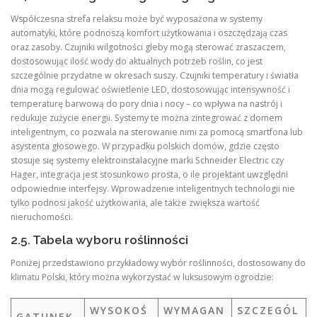
Współczesna strefa relaksu może być wyposażona w systemy
automatyki, które podnoszą komfort użytkowania i oszczędzają czas
oraz zasoby. Czujniki wilgotności gleby mogą sterować zraszaczem,
dostosowując ilość wody do aktualnych potrzeb roślin, co jest
szczególnie przydatne w okresach suszy. Czujniki temperatury i światła
dnia mogą regulować oświetlenie LED, dostosowując intensywność i
temperaturę barwową do pory dnia i nocy – co wpływa na nastrój i
redukuje zużycie energii. Systemy te można zintegrować z domem
inteligentnym, co pozwala na sterowanie nimi za pomocą smartfona lub
asystenta głosowego. W przypadku polskich domów, gdzie często
stosuje się systemy elektroinstalacyjne marki Schneider Electric czy
Hager, integracja jest stosunkowo prosta, o ile projektant uwzględni
odpowiednie interfejsy. Wprowadzenie inteligentnych technologii nie
tylko podnosi jakość użytkowania, ale także zwiększa wartość
nieruchomości.
2.5. Tabela wyboru roślinności
Poniżej przedstawiono przykładowy wybór roślinności, dostosowany do
klimatu Polski, który można wykorzystać w luksusowym ogrodzie:
WYSOKOŚ
WYMAGAN
SZCZEGÓL
GATUNEK