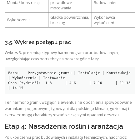
Montaż konstrukcji
prawidłowe
Budowlaniec
mocowania
Gładka powierzchnia,
Wykonawca
Wykończenia
brak fug
wykończeń
3.5. Wykres postępu prac
Wykres 3. prezentuje typowy harmonogram prac budowlanych,
uwzględniając czas potrzebny na poszczególne fazy:
Faza:    Przygotowanie gruntu | Instalacje | Konstrukcje 
| Wykończenia | Testowanie

Czas (tydzień):  1-3      | 4-6      | 7-10      | 11-13      
Ten harmonogram uwzględnia ewentualne opóźnienia spowodowane
warunkami pogodowymi, typowymi dla polskiego klimatu, gdzie maj i
czerwiec mogą charakteryzować się częstymi opadami deszczu.
Etap 4: Nasadzenia roślin i aranżacja
Po ukończeniu prac budowlanych i instalacji technicznych, nadchodzi