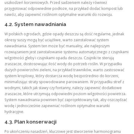
uszkodzeń korzeniowych. Przed sadzeniem należy również
przygotować odpowiednie podłoże, na przykład dodać kompost lub
nawóz, aby zapewnić roślinom optymalne warunki do rozwoju.
4.2. System nawadniania
W polskich ogrodach, gdzie opady deszczu są dość regularne, jednak
okresy suszy mogą być uciążliwe, warto zainstalować system
nawadniania. System ten może być manualny, ale najlepszym
rozwiązaniem jest zainstalowanie systemu automatycznego z czujnikami
wilgotności gleby i czujnikami opadu deszczu. Czujniki te sterują
zraszacze, dostosowując ilość wody do potrzeb roślin. W przypadku
dużych powierzchni zieleni, na przykład trawników, warto zastosować
system kroplowy, który dostarcza wodę bezpośrednio do korzeni,
minimalizując straty spowodowane parowaniem. W przypadku stref z
wodnymi, takich jak stawy czy fontanny, należy zapewnić dodatkowe
zraszacze, które utrzymują odpowiedni poziom wilgotności powietrza.
System nawadniania powinien być zaprojektowany tak, aby oszczędzać
wodę i jednocześnie zapewniać roślinom optymalne warunki
hydracyjne.
4.3. Plan konserwacji
Po ukończeniu nasadzeń, kluczowe jest stworzenie harmonogramu