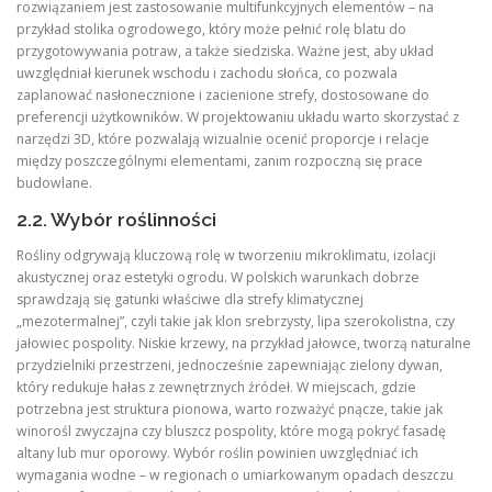
rozwiązaniem jest zastosowanie multifunkcyjnych elementów – na
przykład stolika ogrodowego, który może pełnić rolę blatu do
przygotowywania potraw, a także siedziska. Ważne jest, aby układ
uwzględniał kierunek wschodu i zachodu słońca, co pozwala
zaplanować nasłonecznione i zacienione strefy, dostosowane do
preferencji użytkowników. W projektowaniu układu warto skorzystać z
narzędzi 3D, które pozwalają wizualnie ocenić proporcje i relacje
między poszczególnymi elementami, zanim rozpoczną się prace
budowlane.
2.2. Wybór roślinności
Rośliny odgrywają kluczową rolę w tworzeniu mikroklimatu, izolacji
akustycznej oraz estetyki ogrodu. W polskich warunkach dobrze
sprawdzają się gatunki właściwe dla strefy klimatycznej
„mezotermalnej”, czyli takie jak klon srebrzysty, lipa szerokolistna, czy
jałowiec pospolity. Niskie krzewy, na przykład jałowce, tworzą naturalne
przydzielniki przestrzeni, jednocześnie zapewniając zielony dywan,
który redukuje hałas z zewnętrznych źródeł. W miejscach, gdzie
potrzebna jest struktura pionowa, warto rozważyć pnącze, takie jak
winorośl zwyczajna czy bluszcz pospolity, które mogą pokryć fasadę
altany lub mur oporowy. Wybór roślin powinien uwzględniać ich
wymagania wodne – w regionach o umiarkowanym opadach deszczu