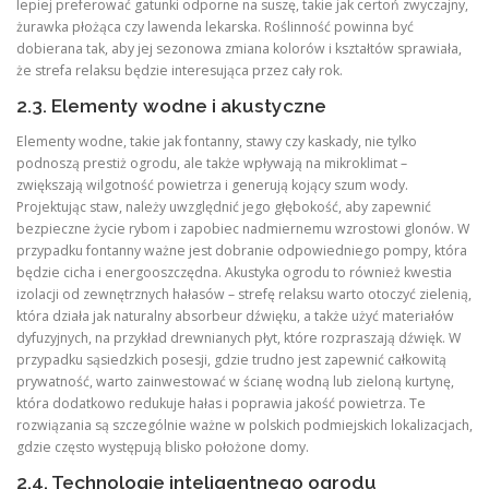
lepiej preferować gatunki odporne na suszę, takie jak certoń zwyczajny,
żurawka płożąca czy lawenda lekarska. Roślinność powinna być
dobierana tak, aby jej sezonowa zmiana kolorów i kształtów sprawiała,
że strefa relaksu będzie interesująca przez cały rok.
2.3. Elementy wodne i akustyczne
Elementy wodne, takie jak fontanny, stawy czy kaskady, nie tylko
podnoszą prestiż ogrodu, ale także wpływają na mikroklimat –
zwiększają wilgotność powietrza i generują kojący szum wody.
Projektując staw, należy uwzględnić jego głębokość, aby zapewnić
bezpieczne życie rybom i zapobiec nadmiernemu wzrostowi glonów. W
przypadku fontanny ważne jest dobranie odpowiedniego pompy, która
będzie cicha i energooszczędna. Akustyka ogrodu to również kwestia
izolacji od zewnętrznych hałasów – strefę relaksu warto otoczyć zielenią,
która działa jak naturalny absorbeur dźwięku, a także użyć materiałów
dyfuzyjnych, na przykład drewnianych płyt, które rozpraszają dźwięk. W
przypadku sąsiedzkich posesji, gdzie trudno jest zapewnić całkowitą
prywatność, warto zainwestować w ścianę wodną lub zieloną kurtynę,
która dodatkowo redukuje hałas i poprawia jakość powietrza. Te
rozwiązania są szczególnie ważne w polskich podmiejskich lokalizacjach,
gdzie często występują blisko położone domy.
2.4. Technologie inteligentnego ogrodu