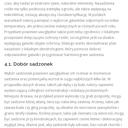
czas, aby nadać przestrzeni żywe, naturalne elementy. Nasadzenia
roślin nie tylko podnoszą estetykę ogrodu, ale także wpływają na
mikroklimat, izolację akustyczną i biodwersyfikację. W polskich
warunkach należy pamiętać o wyborze gatunków odpornych na niskie
temperatury, ale jednocześnie estetycznych w różnych porach roku.
Projektant powinien uwzględnić także potrzebę zgodności z lokalnymi
przepisami dotyczącymi ochrony roślin, szczególnie jeśli na działce
występują gatunki objęte ochroną. Dlatego warto skonsultować plan
nasadzeń z lokalnym dendrologiem, który pomoże dobrać
odpowiednie gatunki i przygotować harmonogram sadzenia.
4.1. Dobór sadzonek
Wybór sadzonek powinien uwzględniać ich rozmiar w momencie
sadzenia oraz potencjalny wzrost w ciągu najbliższych kilku lat. W
przypadku dużych drzew, takich jak dęby czy buki, należy zapewnić
wystarczającą odległość od konstrukcji i instalacji podziemnych.
Mniejsze drzewa, na przykład jesion wyniosły czy grab pospolity, mogą
być sadzone bliżej altany, tworząc naturalną zasłonę. Krzewy, takie jak
tawuła biała czy głóg pospolity, są idealne do tworzenia żywopłotów i
granic strefy relaksu. Rośliny pnące, takie jak clematis czy winorośl, mogą
być sadzone przy konstrukcjach, by zapewnić cienie letnie i dekoracyjny
wygląd zimą. Ważne jest, aby sadzonki były zdrowe, bez oznak chorób i