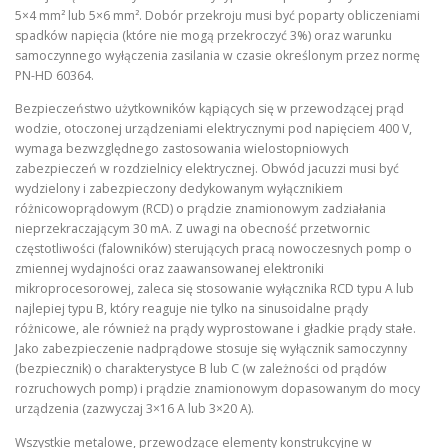
5×4 mm² lub 5×6 mm². Dobór przekroju musi być poparty obliczeniami
spadków napięcia (które nie mogą przekroczyć 3%) oraz warunku
samoczynnego wyłączenia zasilania w czasie określonym przez normę
PN-HD 60364.
Bezpieczeństwo użytkowników kąpiących się w przewodzącej prąd
wodzie, otoczonej urządzeniami elektrycznymi pod napięciem 400 V,
wymaga bezwzględnego zastosowania wielostopniowych
zabezpieczeń w rozdzielnicy elektrycznej. Obwód jacuzzi musi być
wydzielony i zabezpieczony dedykowanym wyłącznikiem
różnicowoprądowym (RCD) o prądzie znamionowym zadziałania
nieprzekraczającym 30 mA. Z uwagi na obecność przetwornic
częstotliwości (falowników) sterujących pracą nowoczesnych pomp o
zmiennej wydajności oraz zaawansowanej elektroniki
mikroprocesorowej, zaleca się stosowanie wyłącznika RCD typu A lub
najlepiej typu B, który reaguje nie tylko na sinusoidalne prądy
różnicowe, ale również na prądy wyprostowane i gładkie prądy stałe.
Jako zabezpieczenie nadprądowe stosuje się wyłącznik samoczynny
(bezpiecznik) o charakterystyce B lub C (w zależności od prądów
rozruchowych pomp) i prądzie znamionowym dopasowanym do mocy
urządzenia (zazwyczaj 3×16 A lub 3×20 A).
Wszystkie metalowe, przewodzące elementy konstrukcyjne w