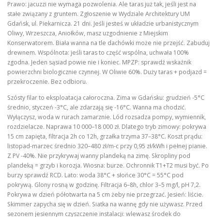
Prawo: jacuzzi nie wymaga pozwolenia. Ale taras już tak, jeśli jest na
stałe związany z gruntem. Zgłoszenie w Wydziale Architektury UM
Gdańsk, ul. Piekarnicza. 21 dni. Jeśli jesteś w układzie urbanistycznym
Oliwy, Wrzeszcza, Aniołków, masz uzgodnienie z Miejskim
Konserwatorem. Biała wanna na tle dachówki może nie przejść. Zabuduj
drewnem. Wspólnota: jeśli taras to część wspólna, uchwała 100%
zgodna. Jeden sąsiad powie nie i koniec. MPZP: sprawdź wskaźnik
powierzchni biologicznie czynnej. W Oliwie 60%. Duży taras + podjazd =
przekroczenie. Bez odbioru.
Szósty filar to eksploatacja całoroczna. Zima w Gdańsku: grudzień -5°C
średnio, styczeń -3°C, ale zdarzają się -16°C. Wanna ma chodzić.
Wyłączysz, woda w rurach zamarznie. Lód rozsadza pompy, wymiennik,
rozdzielacze. Naprawa 10 000–18 000 zł. Dlatego tryb zimowy: pokrywa
15 cm zapięta, filtracja 2h co 12h, grzałka trzyma 37–38°C. Koszt prądu:
listopad-marzec średnio 320–480 zł/m-c przy 0,95 zł/kWh i pełnej pianie.
Z PV -40%. Nie przykrywaj wanny plandeką na zimę. Skropliny pod
plandeką = grzyb i korozja. Wiosna: burze. Ochronnik T1+T2 musi być. Po
burzy sprawdź RCD. Lato: woda 38°C + słońce 30°C = 55°C pod
pokrywą. Glony rosną w godzinę. Filtracja 6–8h, chlor 3–5 mg/l, pH 7,2.
Pokrywa w dzień półotwarta na 5 cm żeby nie przegrzać. Jesień: liście.
Skimmer zapycha się w dzień. Siatka na wannę gdy nie używasz. Przed
sezonem jesiennym czyszczenie instalacji: wlewasz środek do