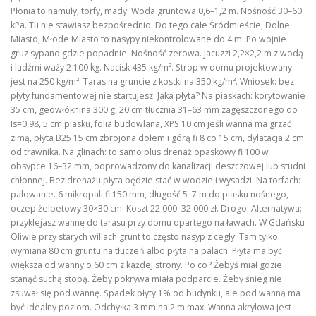
Płonia to namuły, torfy, mady. Woda gruntowa 0,6–1,2 m. Nośność 30–60
kPa. Tu nie stawiasz bezpośrednio. Do tego całe Śródmieście, Dolne
Miasto, Młode Miasto to nasypy niekontrolowane do 4 m. Po wojnie
gruz sypano gdzie popadnie. Nośność zerowa. Jacuzzi 2,2×2,2 m z wodą
i ludźmi waży 2 100 kg. Nacisk 435 kg/m². Strop w domu projektowany
jest na 250 kg/m². Taras na gruncie z kostki na 350 kg/m². Wniosek: bez
płyty fundamentowej nie startujesz. Jaka płyta? Na piaskach: korytowanie
35 cm, geowłóknina 300 g, 20 cm tłucznia 31–63 mm zagęszczonego do
Is=0,98, 5 cm piasku, folia budowlana, XPS 10 cm jeśli wanna ma grzać
zimą, płyta B25 15 cm zbrojona dołem i górą fi 8 co 15 cm, dylatacja 2 cm
od trawnika. Na glinach: to samo plus drenaż opaskowy fi 100 w
obsypce 16–32 mm, odprowadzony do kanalizacji deszczowej lub studni
chłonnej. Bez drenażu płyta będzie stać w wodzie i wysadzi. Na torfach:
palowanie. 6 mikropali fi 150 mm, długość 5–7 m do piasku nośnego,
oczep żelbetowy 30×30 cm. Koszt 22 000–32 000 zł. Drogo. Alternatywa:
przyklejasz wannę do tarasu przy domu opartego na ławach. W Gdańsku
Oliwie przy starych willach grunt to często nasyp z cegły. Tam tylko
wymiana 80 cm gruntu na tłuczeń albo płyta na palach. Płyta ma być
większa od wanny o 60 cm z każdej strony. Po co? Żebyś miał gdzie
stanąć suchą stopą. Żeby pokrywa miała podparcie. Żeby śnieg nie
zsuwał się pod wannę. Spadek płyty 1% od budynku, ale pod wanną ma
być idealny poziom. Odchyłka 3 mm na 2 m max. Wanna akrylowa jest