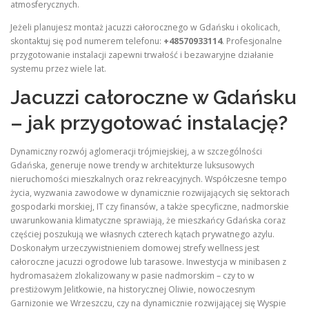
atmosferycznych.
Jeżeli planujesz montaż jacuzzi całorocznego w Gdańsku i okolicach,
skontaktuj się pod numerem telefonu:
+48570933114
. Profesjonalne
przygotowanie instalacji zapewni trwałość i bezawaryjne działanie
systemu przez wiele lat.
Jacuzzi całoroczne w Gdańsku
– jak przygotować instalację?
Dynamiczny rozwój aglomeracji trójmiejskiej, a w szczególności
Gdańska, generuje nowe trendy w architekturze luksusowych
nieruchomości mieszkalnych oraz rekreacyjnych. Współczesne tempo
życia, wyzwania zawodowe w dynamicznie rozwijających się sektorach
gospodarki morskiej, IT czy finansów, a także specyficzne, nadmorskie
uwarunkowania klimatyczne sprawiają, że mieszkańcy Gdańska coraz
częściej poszukują we własnych czterech kątach prywatnego azylu.
Doskonałym urzeczywistnieniem domowej strefy wellness jest
całoroczne jacuzzi ogrodowe lub tarasowe. Inwestycja w minibasen z
hydromasażem zlokalizowany w pasie nadmorskim – czy to w
prestiżowym Jelitkowie, na historycznej Oliwie, nowoczesnym
Garnizonie we Wrzeszczu, czy na dynamicznie rozwijającej się Wyspie