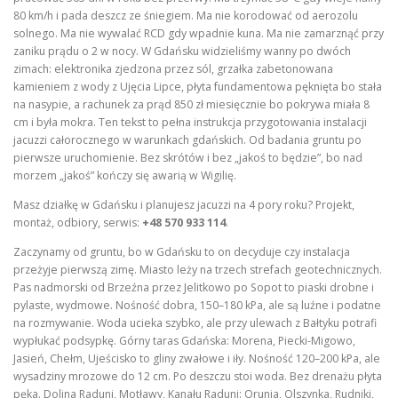
80 km/h i pada deszcz ze śniegiem. Ma nie korodować od aerozolu
solnego. Ma nie wywalać RCD gdy wpadnie kuna. Ma nie zamarznąć przy
zaniku prądu o 2 w nocy. W Gdańsku widzieliśmy wanny po dwóch
zimach: elektronika zjedzona przez sól, grzałka zabetonowana
kamieniem z wody z Ujęcia Lipce, płyta fundamentowa pęknięta bo stała
na nasypie, a rachunek za prąd 850 zł miesięcznie bo pokrywa miała 8
cm i była mokra. Ten tekst to pełna instrukcja przygotowania instalacji
jacuzzi całorocznego w warunkach gdańskich. Od badania gruntu po
pierwsze uruchomienie. Bez skrótów i bez „jakoś to będzie”, bo nad
morzem „jakoś” kończy się awarią w Wigilię.
Masz działkę w Gdańsku i planujesz jacuzzi na 4 pory roku? Projekt,
montaż, odbiory, serwis:
+48 570 933 114
.
Zaczynamy od gruntu, bo w Gdańsku to on decyduje czy instalacja
przeżyje pierwszą zimę. Miasto leży na trzech strefach geotechnicznych.
Pas nadmorski od Brzeźna przez Jelitkowo po Sopot to piaski drobne i
pylaste, wydmowe. Nośność dobra, 150–180 kPa, ale są luźne i podatne
na rozmywanie. Woda ucieka szybko, ale przy ulewach z Bałtyku potrafi
wypłukać podsypkę. Górny taras Gdańska: Morena, Piecki-Migowo,
Jasień, Chełm, Ujeścisko to gliny zwałowe i iły. Nośność 120–200 kPa, ale
wysadziny mrozowe do 12 cm. Po deszczu stoi woda. Bez drenażu płyta
pęka. Dolina Raduni, Motławy, Kanału Raduni: Orunia, Olszynka, Rudniki,