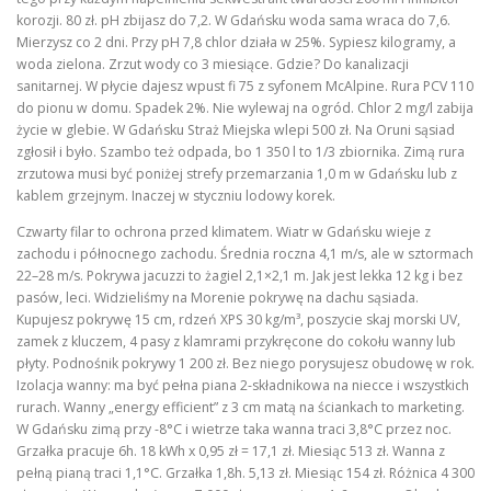
korozji. 80 zł. pH zbijasz do 7,2. W Gdańsku woda sama wraca do 7,6.
Mierzysz co 2 dni. Przy pH 7,8 chlor działa w 25%. Sypiesz kilogramy, a
woda zielona. Zrzut wody co 3 miesiące. Gdzie? Do kanalizacji
sanitarnej. W płycie dajesz wpust fi 75 z syfonem McAlpine. Rura PCV 110
do pionu w domu. Spadek 2%. Nie wylewaj na ogród. Chlor 2 mg/l zabija
życie w glebie. W Gdańsku Straż Miejska wlepi 500 zł. Na Oruni sąsiad
zgłosił i było. Szambo też odpada, bo 1 350 l to 1/3 zbiornika. Zimą rura
zrzutowa musi być poniżej strefy przemarzania 1,0 m w Gdańsku lub z
kablem grzejnym. Inaczej w styczniu lodowy korek.
Czwarty filar to ochrona przed klimatem. Wiatr w Gdańsku wieje z
zachodu i północnego zachodu. Średnia roczna 4,1 m/s, ale w sztormach
22–28 m/s. Pokrywa jacuzzi to żagiel 2,1×2,1 m. Jak jest lekka 12 kg i bez
pasów, leci. Widzieliśmy na Morenie pokrywę na dachu sąsiada.
Kupujesz pokrywę 15 cm, rdzeń XPS 30 kg/m³, poszycie skaj morski UV,
zamek z kluczem, 4 pasy z klamrami przykręcone do cokołu wanny lub
płyty. Podnośnik pokrywy 1 200 zł. Bez niego porysujesz obudowę w rok.
Izolacja wanny: ma być pełna piana 2-składnikowa na niecce i wszystkich
rurach. Wanny „energy efficient” z 3 cm matą na ściankach to marketing.
W Gdańsku zimą przy -8°C i wietrze taka wanna traci 3,8°C przez noc.
Grzałka pracuje 6h. 18 kWh x 0,95 zł = 17,1 zł. Miesiąc 513 zł. Wanna z
pełną pianą traci 1,1°C. Grzałka 1,8h. 5,13 zł. Miesiąc 154 zł. Różnica 4 300