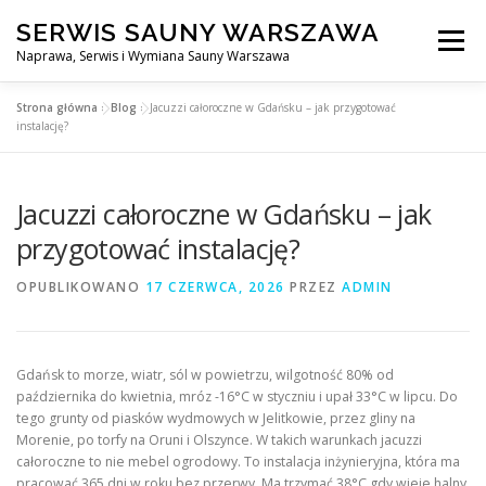
Przejdź
SERWIS SAUNY WARSZAWA
do
Menu
treści
Naprawa, Serwis i Wymiana Sauny Warszawa
Strona główna
»
Blog
»
Jacuzzi całoroczne w Gdańsku – jak przygotować
SERWIS DO SAUNY WARSZAWA
BLOG
KONTAKT
instalację?
Jacuzzi całoroczne w Gdańsku – jak
przygotować instalację?
OPUBLIKOWANO
17 CZERWCA, 2026
PRZEZ
ADMIN
Gdańsk to morze, wiatr, sól w powietrzu, wilgotność 80% od
października do kwietnia, mróz -16°C w styczniu i upał 33°C w lipcu. Do
tego grunty od piasków wydmowych w Jelitkowie, przez gliny na
Morenie, po torfy na Oruni i Olszynce. W takich warunkach jacuzzi
całoroczne to nie mebel ogrodowy. To instalacja inżynieryjna, która ma
pracować 365 dni w roku bez przerwy. Ma trzymać 38°C gdy wieje halny