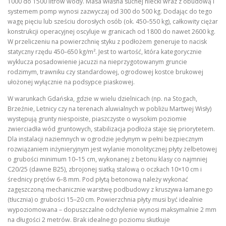
1000 do 1500 litrów wody. Masa własna suchej niecki wraz z obudową i
systemem pomp wynosi zazwyczaj od 300 do 500 kg. Dodając do tego
wagę pięciu lub sześciu dorosłych osób (ok. 450–550 kg), całkowity ciężar
konstrukcji operacyjnej oscyluje w granicach od 1800 do nawet 2600 kg.
W przeliczeniu na powierzchnię styku z podłożem generuje to nacisk
statyczny rzędu 450–650 kg/m². Jest to wartość, która kategorycznie
wyklucza posadowienie jacuzzi na nieprzygotowanym gruncie
rodzimym, trawniku czy standardowej, ogrodowej kostce brukowej
ułożonej wyłącznie na podsypce piaskowej.
W warunkach Gdańska, gdzie w wielu dzielnicach (np. na Stogach,
Brzeźnie, Letnicy czy na terenach aluwialnych w pobliżu Martwej Wisły)
występują grunty niespoiste, piaszczyste o wysokim poziomie
zwierciadła wód gruntowych, stabilizacja podłoża staje się priorytetem.
Dla instalacji naziemnych w ogrodzie jedynym w pełni bezpiecznym
rozwiązaniem inżynieryjnym jest wylanie monolitycznej płyty żelbetowej
o grubości minimum 10–15 cm, wykonanej z betonu klasy co najmniej
C20/25 (dawne B25), zbrojonej siatką stalową o oczkach 10×10 cm i
średnicy prętów 6–8 mm. Pod płytą betonową należy wykonać
zagęszczoną mechanicznie warstwę podbudowy z kruszywa łamanego
(tłucznia) o grubości 15–20 cm. Powierzchnia płyty musi być idealnie
wypoziomowana – dopuszczalne odchylenie wynosi maksymalnie 2 mm
na długości 2 metrów. Brak idealnego poziomu skutkuje