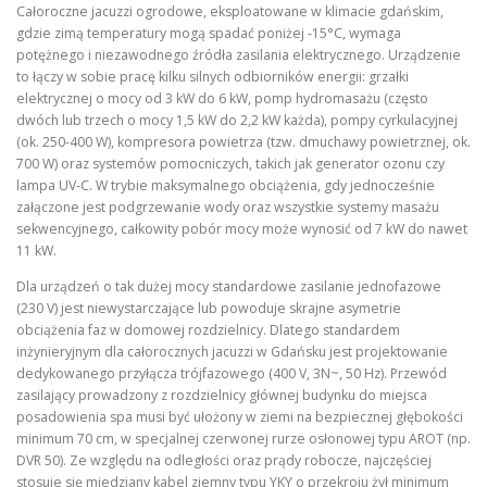
Całoroczne jacuzzi ogrodowe, eksploatowane w klimacie gdańskim,
gdzie zimą temperatury mogą spadać poniżej -15°C, wymaga
potężnego i niezawodnego źródła zasilania elektrycznego. Urządzenie
to łączy w sobie pracę kilku silnych odbiorników energii: grzałki
elektrycznej o mocy od 3 kW do 6 kW, pomp hydromasażu (często
dwóch lub trzech o mocy 1,5 kW do 2,2 kW każda), pompy cyrkulacyjnej
(ok. 250-400 W), kompresora powietrza (tzw. dmuchawy powietrznej, ok.
700 W) oraz systemów pomocniczych, takich jak generator ozonu czy
lampa UV-C. W trybie maksymalnego obciążenia, gdy jednocześnie
załączone jest podgrzewanie wody oraz wszystkie systemy masażu
sekwencyjnego, całkowity pobór mocy może wynosić od 7 kW do nawet
11 kW.
Dla urządzeń o tak dużej mocy standardowe zasilanie jednofazowe
(230 V) jest niewystarczające lub powoduje skrajne asymetrie
obciążenia faz w domowej rozdzielnicy. Dlatego standardem
inżynieryjnym dla całorocznych jacuzzi w Gdańsku jest projektowanie
dedykowanego przyłącza trójfazowego (400 V, 3N~, 50 Hz). Przewód
zasilający prowadzony z rozdzielnicy głównej budynku do miejsca
posadowienia spa musi być ułożony w ziemi na bezpiecznej głębokości
minimum 70 cm, w specjalnej czerwonej rurze osłonowej typu AROT (np.
DVR 50). Ze względu na odległości oraz prądy robocze, najczęściej
stosuje się miedziany kabel ziemny typu YKY o przekroju żył minimum