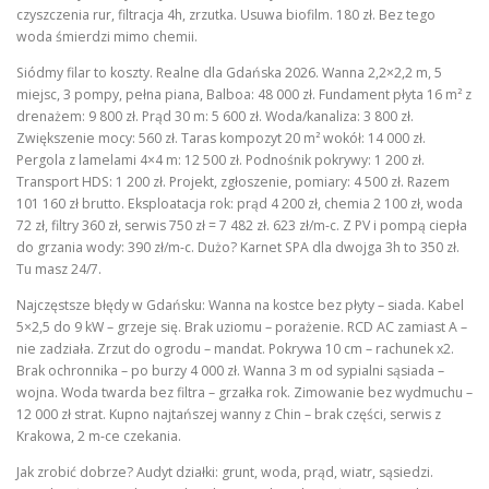
czyszczenia rur, filtracja 4h, zrzutka. Usuwa biofilm. 180 zł. Bez tego
woda śmierdzi mimo chemii.
Siódmy filar to koszty. Realne dla Gdańska 2026. Wanna 2,2×2,2 m, 5
miejsc, 3 pompy, pełna piana, Balboa: 48 000 zł. Fundament płyta 16 m² z
drenażem: 9 800 zł. Prąd 30 m: 5 600 zł. Woda/kanaliza: 3 800 zł.
Zwiększenie mocy: 560 zł. Taras kompozyt 20 m² wokół: 14 000 zł.
Pergola z lamelami 4×4 m: 12 500 zł. Podnośnik pokrywy: 1 200 zł.
Transport HDS: 1 200 zł. Projekt, zgłoszenie, pomiary: 4 500 zł. Razem
101 160 zł brutto. Eksploatacja rok: prąd 4 200 zł, chemia 2 100 zł, woda
72 zł, filtry 360 zł, serwis 750 zł = 7 482 zł. 623 zł/m-c. Z PV i pompą ciepła
do grzania wody: 390 zł/m-c. Dużo? Karnet SPA dla dwojga 3h to 350 zł.
Tu masz 24/7.
Najczęstsze błędy w Gdańsku: Wanna na kostce bez płyty – siada. Kabel
5×2,5 do 9 kW – grzeje się. Brak uziomu – porażenie. RCD AC zamiast A –
nie zadziała. Zrzut do ogrodu – mandat. Pokrywa 10 cm – rachunek x2.
Brak ochronnika – po burzy 4 000 zł. Wanna 3 m od sypialni sąsiada –
wojna. Woda twarda bez filtra – grzałka rok. Zimowanie bez wydmuchu –
12 000 zł strat. Kupno najtańszej wanny z Chin – brak części, serwis z
Krakowa, 2 m-ce czekania.
Jak zrobić dobrze? Audyt działki: grunt, woda, prąd, wiatr, sąsiedzi.