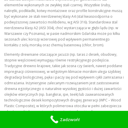
elementów wykonanych ze zwykłej stali czarnej. Wszystkie śruby,
nakrętki, podkładki, kotwy montażowe oraz profile konstrukcyjne muszą
być wykonane ze stali nierdzewnej klasy A4 (stal kwasoodporna o
podwyższonej zawartości molibdenu, wg AISI 316). Standardowa stal
nierdzewna klasy A2 (AISI 304), choć wystarczająca w głębi lądu (np. w
Warszawie czy Poznaniu), w pasie nadmorskim Gdańska może po kilku
sezonach ulec korozji wżerowej pod wpływem permanentnego
kontaktu z solą morską oraz chemią basenową (chlor, brom).
Elementy drewniane otaczające jacuzzi (np. taras z desek, obudowy,
stopnie wejściowe) wymagają równie restrykcyjnego podejścia.
Tradycyjne drewno krajowe, takie jak sosna czy świerk, nawet poddane
impregnacji ciśnieniowej, w wilgotnym klimacie morskim ulega szybkiej
degradacji biologicznej, pęka i paczy się pod wpływem cykli zamrażania i
odmrażania. Inżynieryjnie zalecanym rozwiązaniem jest zastosowanie
drewna egzotycznego o naturalnie wysokiej gęstości i dużej zawartości
olejków eterycznych (np. bangkirai, ipe, teek) lub zaawansowanych
technologicznie desek kompozytowych drugiej generacji (WPC – Wood
Plastic Composite), w których polimerowa otoczka w pełni zabezpiecza
rdzeń mączki drzewnej przed penetracją wilgoci i soli.
Zadzwoń!
Zaawansowana gospodarka wodno-