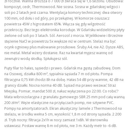
zł rocznie. Wanna droższa o 7 000 zł zwraca się w 1,6 sezonu. Obudowa:
kompozyt, cedr, Thermowood. Nie sosna. Sosna w gdańskiej wilgoci i
soli po 2 latach jest czarna. Wentylacja komory technicznej: dwa otwory
100 mm, od dołu i od góry, po przekątnej. W komorze osuszacz
powietrza 45W z higrostatem 65%. Włącza się gdy wilgotność
przekroczy. Bez tego elektronika koroduje. W Gdańsku widzieliśmy płyty
zielone od soli po 3 latach. Sól. Aerozol z morza. W Jelitkowie i Brzeźnie
stężenie NaCl w powietrzu 5x większe niż w centrum. Stelaż ma być
ocynk ogniowy plus malowanie proszkowe. Śruby A4, nie A2. Dysze ABS,
nie metal. Metal wżery dostanie. Raz na kwartał myjesz wannę od
zewnątrz wodą słodką. Spłukujesz sól.
Piąty filar to hałas, sąsiedzi i prawo. Gdańsk ma gęstą zabudowę. Dom
na Osowej, działka 800 m², sypialnia sąsiada 7 m od płotu. Pompa
filtracyjna 0,75 kW chodzi 8h na dobę. Hałas 54 dB przy wannie, 42 dB na
granicy działki. Nocna norma 40 dB. Sąsiad ma prawo wezwać Straż
Miejską. Pomiar, mandat 500 zł, nakaz wyłączenia po 22:00. Co robić?
Mata wibroizolacyjna z granulatu gumowego SBR 25 mm pod całą wanną
200 zł/m². Węże elastyczne na przyłączach pomp, nie sztywne PVC.
Pompy na amortyzatorach. Ekran akustyczny: lamele z Thermowood na
stelażu, w środku wełna 5 cm, wysokość 1,8 m od strony sąsiada. 2 200
zł. Tryb nocny: filtracja 2x1h w nocy zamiast 1x8h. W sterowniku
ustawiasz. Postaw wannę 8 m od płotu, nie 3 m. Każdy metr to -6 dB.