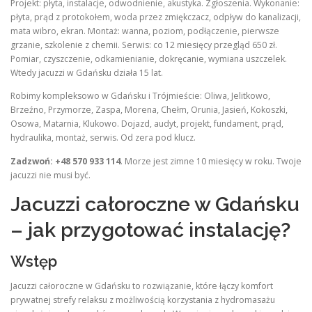
Projekt: płyta, instalacje, odwodnienie, akustyka. Zgłoszenia. Wykonanie:
płyta, prąd z protokołem, woda przez zmiękczacz, odpływ do kanalizacji,
mata wibro, ekran. Montaż: wanna, poziom, podłączenie, pierwsze
grzanie, szkolenie z chemii. Serwis: co 12 miesięcy przegląd 650 zł.
Pomiar, czyszczenie, odkamienianie, dokręcanie, wymiana uszczelek.
Wtedy jacuzzi w Gdańsku działa 15 lat.
Robimy kompleksowo w Gdańsku i Trójmieście: Oliwa, Jelitkowo,
Brzeźno, Przymorze, Zaspa, Morena, Chełm, Orunia, Jasień, Kokoszki,
Osowa, Matarnia, Klukowo. Dojazd, audyt, projekt, fundament, prąd,
hydraulika, montaż, serwis. Od zera pod klucz.
Zadzwoń: +48 570 933 114
. Morze jest zimne 10 miesięcy w roku. Twoje
jacuzzi nie musi być.
Jacuzzi całoroczne w Gdańsku
– jak przygotować instalację?
Wstęp
Jacuzzi całoroczne w Gdańsku to rozwiązanie, które łączy komfort
prywatnej strefy relaksu z możliwością korzystania z hydromasażu