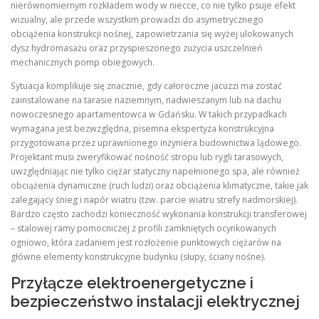
nierównomiernym rozkładem wody w niecce, co nie tylko psuje efekt
wizualny, ale przede wszystkim prowadzi do asymetrycznego
obciążenia konstrukcji nośnej, zapowietrzania się wyżej ulokowanych
dysz hydromasażu oraz przyspieszonego zużycia uszczelnień
mechanicznych pomp obiegowych.
Sytuacja komplikuje się znacznie, gdy całoroczne jacuzzi ma zostać
zainstalowane na tarasie naziemnym, nadwieszanym lub na dachu
nowoczesnego apartamentowca w Gdańsku. W takich przypadkach
wymagana jest bezwzględna, pisemna ekspertyza konstrukcyjna
przygotowana przez uprawnionego inżyniera budownictwa lądowego.
Projektant musi zweryfikować nośność stropu lub rygli tarasowych,
uwzględniając nie tylko ciężar statyczny napełnionego spa, ale również
obciążenia dynamiczne (ruch ludzi) oraz obciążenia klimatyczne, takie jak
zalegający śnieg i napór wiatru (tzw. parcie wiatru strefy nadmorskiej).
Bardzo często zachodzi konieczność wykonania konstrukcji transferowej
– stalowej ramy pomocniczej z profili zamkniętych ocynkowanych
ogniowo, która zadaniem jest rozłożenie punktowych ciężarów na
główne elementy konstrukcyjne budynku (słupy, ściany nośne).
Przyłącze elektroenergetyczne i
bezpieczeństwo instalacji elektrycznej