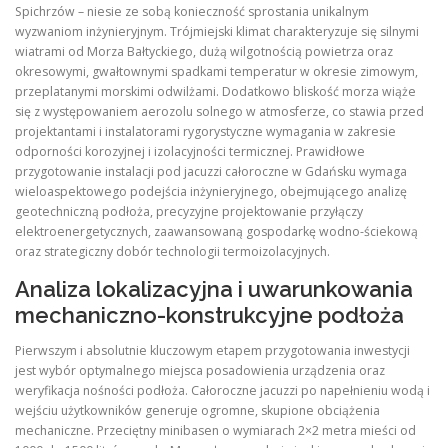
Spichrzów – niesie ze sobą konieczność sprostania unikalnym
wyzwaniom inżynieryjnym. Trójmiejski klimat charakteryzuje się silnymi
wiatrami od Morza Bałtyckiego, dużą wilgotnością powietrza oraz
okresowymi, gwałtownymi spadkami temperatur w okresie zimowym,
przeplatanymi morskimi odwilżami. Dodatkowo bliskość morza wiąże
się z występowaniem aerozolu solnego w atmosferze, co stawia przed
projektantami i instalatorami rygorystyczne wymagania w zakresie
odporności korozyjnej i izolacyjności termicznej. Prawidłowe
przygotowanie instalacji pod jacuzzi całoroczne w Gdańsku wymaga
wieloaspektowego podejścia inżynieryjnego, obejmującego analizę
geotechniczną podłoża, precyzyjne projektowanie przyłączy
elektroenergetycznych, zaawansowaną gospodarkę wodno-ściekową
oraz strategiczny dobór technologii termoizolacyjnych.
Analiza lokalizacyjna i uwarunkowania
mechaniczno-konstrukcyjne podłoża
Pierwszym i absolutnie kluczowym etapem przygotowania inwestycji
jest wybór optymalnego miejsca posadowienia urządzenia oraz
weryfikacja nośności podłoża. Całoroczne jacuzzi po napełnieniu wodą i
wejściu użytkowników generuje ogromne, skupione obciążenia
mechaniczne. Przeciętny minibasen o wymiarach 2×2 metra mieści od