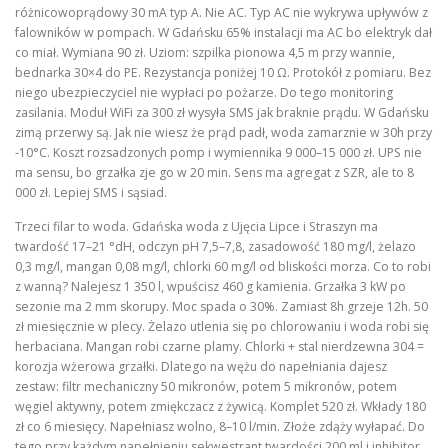
różnicowoprądowy 30 mA typ A. Nie AC. Typ AC nie wykrywa upływów z
falowników w pompach. W Gdańsku 65% instalacji ma AC bo elektryk dał
co miał. Wymiana 90 zł. Uziom: szpilka pionowa 4,5 m przy wannie,
bednarka 30×4 do PE. Rezystancja poniżej 10 Ω. Protokół z pomiaru. Bez
niego ubezpieczyciel nie wypłaci po pożarze. Do tego monitoring
zasilania. Moduł WiFi za 300 zł wysyła SMS jak braknie prądu. W Gdańsku
zimą przerwy są. Jak nie wiesz że prąd padł, woda zamarznie w 30h przy
-10°C. Koszt rozsadzonych pomp i wymiennika 9 000–15 000 zł. UPS nie
ma sensu, bo grzałka zje go w 20 min. Sens ma agregat z SZR, ale to 8
000 zł. Lepiej SMS i sąsiad.
Trzeci filar to woda. Gdańska woda z Ujęcia Lipce i Straszyn ma
twardość 17–21 °dH, odczyn pH 7,5–7,8, zasadowość 180 mg/l, żelazo
0,3 mg/l, mangan 0,08 mg/l, chlorki 60 mg/l od bliskości morza. Co to robi
z wanną? Nalejesz 1 350 l, wpuścisz 460 g kamienia. Grzałka 3 kW po
sezonie ma 2 mm skorupy. Moc spada o 30%. Zamiast 8h grzeje 12h. 50
zł miesięcznie w plecy. Żelazo utlenia się po chlorowaniu i woda robi się
herbaciana. Mangan robi czarne plamy. Chlorki + stal nierdzewna 304 =
korozja wżerowa grzałki. Dlatego na wężu do napełniania dajesz
zestaw: filtr mechaniczny 50 mikronów, potem 5 mikronów, potem
węgiel aktywny, potem zmiękczacz z żywicą. Komplet 520 zł. Wkłady 180
zł co 6 miesięcy. Napełniasz wolno, 8–10 l/min. Złoże zdąży wyłapać. Do
tego przy każdym napełnieniu sekwestrant twardości 200 ml i inhibitor