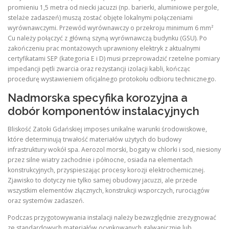
promieniu 1,5 metra od niecki jacuzzi (np. barierki, aluminiowe pergole,
stelaże zadaszeń) muszą zostać objęte lokalnymi połączeniami
wyrównawczymi. Przewód wyrównawczy o przekroju minimum 6 mm²
Cu należy połączyć z główną szyną wyrównawczą budynku (GSU). Po
zakończeniu prac montażowych uprawniony elektryk z aktualnymi
certyfikatami SEP (kategoria E i D) musi przeprowadzić rzetelne pomiary
impedancji pętli zwarcia oraz rezystancji izolacji kabli, kończąc
procedurę wystawieniem oficjalnego protokołu odbioru technicznego.
Nadmorska specyfika korozyjna a
dobór komponentów instalacyjnych
Bliskość Zatoki Gdańskiej imposes unikalne warunki środowiskowe,
które determinują trwałość materiałów użytych do budowy
infrastruktury wokół spa. Aerozol morski, bogaty w chlorki i sod, niesiony
przez silne wiatry zachodnie i północne, osiada na elementach
konstrukcyjnych, przyspieszając procesy korozji elektrochemicznej.
Zjawisko to dotyczy nie tylko samej obudowy jacuzzi, ale przede
wszystkim elementów złącznych, konstrukcji wsporczych, rurociągów
oraz systemów zadaszeń.
Podczas przygotowywania instalacji należy bezwzględnie zrezygnować
ze standardowych materiałów ocynkowanych galwanicznie lub