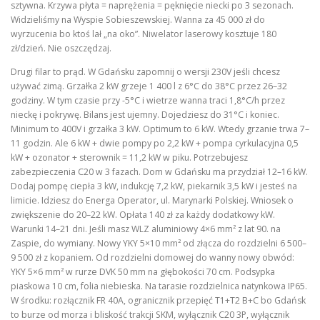
sztywna. Krzywa płyta = naprężenia = pęknięcie niecki po 3 sezonach.
Widzieliśmy na Wyspie Sobieszewskiej. Wanna za 45 000 zł do
wyrzucenia bo ktoś lał „na oko”. Niwelator laserowy kosztuje 180
zł/dzień. Nie oszczędzaj.
Drugi filar to prąd. W Gdańsku zapomnij o wersji 230V jeśli chcesz
używać zimą. Grzałka 2 kW grzeje 1 400 l z 6°C do 38°C przez 26–32
godziny. W tym czasie przy -5°C i wietrze wanna traci 1,8°C/h przez
nieckę i pokrywę. Bilans jest ujemny. Dojedziesz do 31°C i koniec.
Minimum to 400V i grzałka 3 kW. Optimum to 6 kW. Wtedy grzanie trwa 7–
11 godzin. Ale 6 kW + dwie pompy po 2,2 kW + pompa cyrkulacyjna 0,5
kW + ozonator + sterownik = 11,2 kW w piku. Potrzebujesz
zabezpieczenia C20 w 3 fazach. Dom w Gdańsku ma przydział 12–16 kW.
Dodaj pompę ciepła 3 kW, indukcję 7,2 kW, piekarnik 3,5 kW i jesteś na
limicie. Idziesz do Energa Operator, ul. Marynarki Polskiej. Wniosek o
zwiększenie do 20–22 kW. Opłata 140 zł za każdy dodatkowy kW.
Warunki 14–21 dni. Jeśli masz WLZ aluminiowy 4×6 mm² z lat 90. na
Zaspie, do wymiany. Nowy YKY 5×10 mm² od złącza do rozdzielni 6 500–
9 500 zł z kopaniem. Od rozdzielni domowej do wanny nowy obwód:
YKY 5×6 mm² w rurze DVK 50 mm na głębokości 70 cm. Podsypka
piaskowa 10 cm, folia niebieska. Na tarasie rozdzielnica natynkowa IP65.
W środku: rozłącznik FR 40A, ogranicznik przepięć T1+T2 B+C bo Gdańsk
to burze od morza i bliskość trakcji SKM, wyłącznik C20 3P, wyłącznik