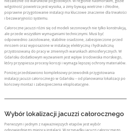
niezależnie od warunków pogodowych. W regionie nadmorskim, gdzie
wilgotność powietrza jest wysoka, a zimy bywają wietrzne i chłodne,
poprawne przygotowanie instalacji ma kluczowe znaczenie dla trwałości
i bezawaryjności systemu.
Całoroczne jacuzzi różni się od modeli sezonowych nie tylko konstrukcją,
ale przede wszystkim wymaganiami technicznymi. Musi być
odpowiednio zaizolowane, stabilnie osadzone, zabezpieczone przed
mrozem oraz wyposażone w instalację elektryczną i hydrauliczną
przystosowaną do pracy w zmiennych warunkach atmosferycznych. W
Gdańsku dodatkowym wyzwaniem jest wpływ środowiska morskiego,
który przyspiesza procesy korozji i wymaga lepszej ochrony materiałów.
Poniżej przedstawiono kompleksowy przewodnik przygotowania
instalacji jacuzzi całorocznego w Gdańsku – od planowania lokalizacji po
końcowy montaż i zabezpieczenia eksploatacyjne.
Wybór lokalizacji jacuzzi całorocznego
Pierwszym i jednym z najważniejszych etapów jest wybór
odpowiedniego miejsca instalacji. W przypadku jacuzzi całorocznego