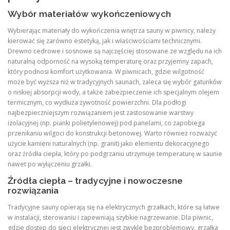
Wybór materiałów wykończeniowych
Wybierając materiały do wykończenia wnętrza sauny w piwnicy, należy
kierować się zarówno estetyką, jak i właściwościami technicznymi.
Drewno cedrowe i sosnowe są najczęściej stosowane ze względu na ich
naturalną odporność na wysoką temperaturę oraz przyjemny zapach,
który podnosi komfort użytkowania. W piwnicach, gdzie wilgotność
może być wyższa niż w tradycyjnych saunach, zaleca się wybór gatunków
o niskiej absorpcji wody, a także zabezpieczenie ich specjalnym olejem
termicznym, co wydłuża żywotność powierzchni. Dla podłogi
najbezpieczniejszym rozwiązaniem jest zastosowanie warstwy
izolacyjnej (np. pianki polietylenowej) pod panelami, co zapobiega
przenikaniu wilgoci do konstrukcji betonowej. Warto również rozważyć
użycie kamieni naturalnych (np. granit) jako elementu dekoracyjnego
oraz źródła ciepła, który po podgrzaniu utrzymuje temperaturę w saunie
nawet po wyłączeniu grzałki.
Źródła ciepła – tradycyjne i nowoczesne
rozwiązania
Tradycyjne sauny opierają się na elektrycznych grzałkach, które są łatwe
w instalacji, sterowaniu i zapewniają szybkie nagrzewanie. Dla piwnic,
gdzie dostęp do sieci elektrycznej jest zwykle bezproblemowy, grzałka