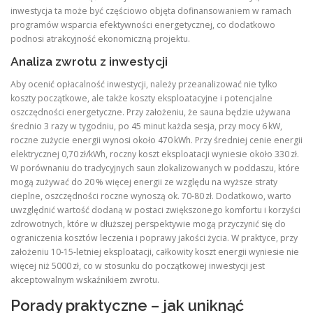
inwestycja ta może być częściowo objęta dofinansowaniem w ramach
programów wsparcia efektywności energetycznej, co dodatkowo
podnosi atrakcyjność ekonomiczną projektu.
Analiza zwrotu z inwestycji
Aby ocenić opłacalność inwestycji, należy przeanalizować nie tylko
koszty początkowe, ale także koszty eksploatacyjne i potencjalne
oszczędności energetyczne. Przy założeniu, że sauna będzie używana
średnio 3 razy w tygodniu, po 45 minut każda sesja, przy mocy 6 kW,
roczne zużycie energii wynosi około 470 kWh. Przy średniej cenie energii
elektrycznej 0,70 zł/kWh, roczny koszt eksploatacji wyniesie około 330 zł.
W porównaniu do tradycyjnych saun zlokalizowanych w poddaszu, które
mogą zużywać do 20 % więcej energii ze względu na wyższe straty
cieplne, oszczędności roczne wynoszą ok. 70‑80 zł. Dodatkowo, warto
uwzględnić wartość dodaną w postaci zwiększonego komfortu i korzyści
zdrowotnych, które w dłuższej perspektywie mogą przyczynić się do
ograniczenia kosztów leczenia i poprawy jakości życia. W praktyce, przy
założeniu 10‑15‑letniej eksploatacji, całkowity koszt energii wyniesie nie
więcej niż 5000 zł, co w stosunku do początkowej inwestycji jest
akceptowalnym wskaźnikiem zwrotu.
Porady praktyczne – jak uniknąć