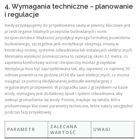
4. Wymagania techniczne – planowanie
i regulacje
Kiedy przystępujemy do projektowania sauny w piwnicy, kluczowe jest
przestrzeganie lokalnych przepisów budowlanych i norm
bezpieczeństwa. Większość jurysdykcji wymaga formalnej pozwolenia
budowlanego, szczególnie jeśli modyfikacje obejmują zmiany w
konstrukcji nośnej, systemie odwadniania lub instalacjach elektrycznych.
Minimalna wysokość pomieszczenia to zazwyczaj około 2,1 metra, co
zapewnia komfortowy wzrost i bezpieczny montaż grzejników.
Wentylacja musi być zaprojektowana tak, aby zapewnić co najmniej 30
odmian powietrza na godzinę (ACH) dla saun elektrycznych, co można
osiągnąć za pomocą dedykowanej jednostki wentylacyjnej z
regulowanym przepływem. W przypadku saun z grzejnikiem na bazie
wody, wymagany jest dodatkowy spust i system odwadniania, aby
uniknąć gromadzenia się wody. Poniżej znajduje się tabela, która
podsumowuje kluczowe parametry techniczne, które należy uwzględnić
podczas fazy projektowej:
ZALECANA
PARAMETR
UWAGI
WARTOŚĆ