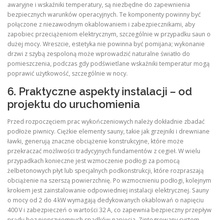
awaryjne i wskaźniki temperatury, są niezbędne do zapewnienia
bezpiecznych warunków operacyjnych. Te komponenty powinny być
połączone z niezawodnym okablowaniem i zabezpiecznikami, aby
zapobiec przeciążeniom elektrycznym, szczególnie w przypadku saun o
dużej mocy. Wreszcie, estetyka nie powinna być pomijana; wykonanie
drzwi z szybą zespoloną może wprowadzić naturalne światło do
pomieszczenia, podczas gdy podświetlane wskaźniki temperatur mogą
poprawić użytkowość, szczególnie w nocy.
6. Praktyczne aspekty instalacji – od
projektu do uruchomienia
Przed rozpoczęciem prac wykończeniowych należy dokładnie zbadać
podłoże piwnicy. Ciężkie elementy sauny, takie jak grzejniki i drewniane
ławki, generują znaczne obciążenie konstrukcyjne, które może
przekraczać możliwości tradycyjnych fundamentów z cegieł. W wielu
przypadkach konieczne jest wzmoczenie podłogi za pomocą
żelbetonowych płyt lub specjalnych podkonstrukcji, które rozpraszają
obciążenie na szerszą powierzchnię. Po wzmocnieniu podłogi, kolejnym
krokiem jest zainstalowanie odpowiedniej instalacji elektrycznej. Sauny
o mocy od 2 do 4 kW wymagają dedykowanych okablowań o napięciu
400 V i zabezpieczeń o wartości 32 A, co zapewnia bezpieczny przepływ
prądu bez nieprzyjemnych spadków napięcia. Zintegrowany system