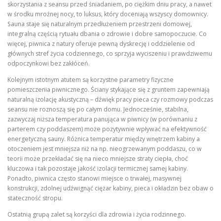
skorzystania z seansu przed śniadaniem, po ciężkim dniu pracy, a nawet
w środku mroźnej nocy, to luksus, który doceniają wszyscy domownicy.
Sauna staje się naturalnym przedłużeniem przestrzeni domowej,
integralną częścią rytuału dbania o zdrowie i dobre samopoczucie. Co
więcej, piwnica z natury oferuje pewną dyskrecję i oddzielenie od
głównych stref życia codziennego, co sprzyja wyciszeniu i prawdziwemu
odpoczynkowi bez zakłóceń.
Kolejnym istotnym atutem są korzystne parametry fizyczne
pomieszczenia piwnicznego. Ściany stykające się z gruntem zapewniają
naturalną izolację akustyczną – dźwięk pracy pieca czy rozmowy podczas
seansu nie roznoszą się po całym domu. Jednocześnie, stabilna,
zazwyczaj niższa temperatura panująca w piwnicy (w porównaniu z
parterem czy poddaszem) może pozytywnie wpływać na efektywność
energetyczną sauny. Różnica temperatur między wnętrzem kabiny a
otoczeniem jest mniejsza niż na np. nieogrzewanym poddaszu, co w
teorii może przekładać się na nieco mniejsze straty ciepła, choć
kluczowa i tak pozostaje jakość izolacji termicznej samej kabiny.
Ponadto, piwnica często stanowi miejsce o trwałej, masywnej
konstrukcji, zdolnej udźwignąć ciężar kabiny, pieca i okładzin bez obaw o
stateczność stropu.
Ostatnią grupą zalet są korzyści dla zdrowia i życia rodzinnego.