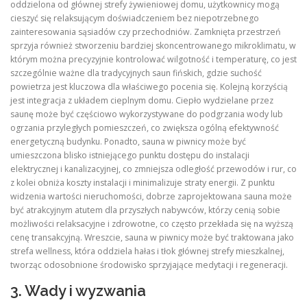
oddzielona od głównej strefy żywieniowej domu, użytkownicy mogą
cieszyć się relaksującym doświadczeniem bez niepotrzebnego
zainteresowania sąsiadów czy przechodniów. Zamknięta przestrzeń
sprzyja również stworzeniu bardziej skoncentrowanego mikroklimatu, w
którym można precyzyjnie kontrolować wilgotność i temperaturę, co jest
szczególnie ważne dla tradycyjnych saun fińskich, gdzie suchość
powietrza jest kluczowa dla właściwego pocenia się. Kolejną korzyścią
jest integracja z układem cieplnym domu. Ciepło wydzielane przez
saunę może być częściowo wykorzystywane do podgrzania wody lub
ogrzania przyległych pomieszczeń, co zwiększa ogólną efektywność
energetyczną budynku. Ponadto, sauna w piwnicy może być
umieszczona blisko istniejącego punktu dostępu do instalacji
elektrycznej i kanalizacyjnej, co zmniejsza odległość przewodów i rur, co
z kolei obniża koszty instalacji i minimalizuje straty energii. Z punktu
widzenia wartości nieruchomości, dobrze zaprojektowana sauna może
być atrakcyjnym atutem dla przyszłych nabywców, którzy cenią sobie
możliwości relaksacyjne i zdrowotne, co często przekłada się na wyższą
cenę transakcyjną. Wreszcie, sauna w piwnicy może być traktowana jako
strefa wellness, która oddziela hałas i tłok głównej strefy mieszkalnej,
tworząc odosobnione środowisko sprzyjające medytacji i regeneracji.
3. Wady i wyzwania