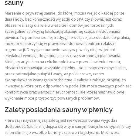
sauny
Marzenie o prywatnej saunie, do której można wejść o każdej porze
dnia i nocy, bez konieczności wyjazdu do SPA czy siłowni, jest coraz
bliższe realizacji dla wielu właścicieli domów jednorodzinnych.
Szczególnie atrakcyjną lokalizacją okazuje się często niedoceniana
piwnica. To pomieszczenie, tradycyjnie służące jako składzik lub pralnia,
może przeistoczyć się w prawdziwe domowe centrum relaksu i
regeneracji. Decyzja o budowie sauny w piwnicy nie jest jednak
trywialna i wymaga dogłębnej analizy oraz starannego planowania.
Niniejszy artykuł ma na celu kompleksowe przedstawienie tematu,
ekspercko omawiając wszystkie aspekty – od niezaprzeczalnych zalet,
przez potencjalne pułapki i wady, aż po kluczowe, często
skomplikowane wymagania techniczne. Realizacja takiego projektu to
inwestycja, która przy odpowiednim podejściu może znacząco podnieść
komfort życia oraz wartość nieruchomości, ale której nieprawidłowe
wykonanie może przysporzyć poważnych problemów.
Zalety posiadania sauny w piwnicy
Pierwszą i najważniejszą zaletą jest niekwestionowana wygoda i
dostępność. Sauna znajdująca się w tym samym budynku co sypialnia czy
salon eliminuje wszelkie bariery czasowe i logistyczne. Możliwość