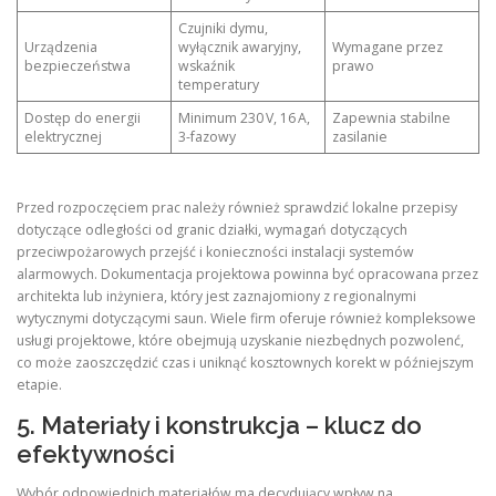
Czujniki dymu,
Urządzenia
wyłącznik awaryjny,
Wymagane przez
bezpieczeństwa
wskaźnik
prawo
temperatury
Dostęp do energii
Minimum 230 V, 16 A,
Zapewnia stabilne
elektrycznej
3-fazowy
zasilanie
Przed rozpoczęciem prac należy również sprawdzić lokalne przepisy
dotyczące odległości od granic działki, wymagań dotyczących
przeciwpożarowych przejść i konieczności instalacji systemów
alarmowych. Dokumentacja projektowa powinna być opracowana przez
architekta lub inżyniera, który jest zaznajomiony z regionalnymi
wytycznymi dotyczącymi saun. Wiele firm oferuje również kompleksowe
usługi projektowe, które obejmują uzyskanie niezbędnych pozwolenć,
co może zaoszczędzić czas i uniknąć kosztownych korekt w późniejszym
etapie.
5. Materiały i konstrukcja – klucz do
efektywności
Wybór odpowiednich materiałów ma decydujący wpływ na