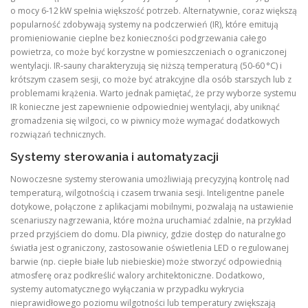
o mocy 6‑12 kW spełnia większość potrzeb. Alternatywnie, coraz większą
popularność zdobywają systemy na podczerwień (IR), które emitują
promieniowanie cieplne bez konieczności podgrzewania całego
powietrza, co może być korzystne w pomieszczeniach o ograniczonej
wentylacji. IR‑sauny charakteryzują się niższą temperaturą (50‑60 °C) i
krótszym czasem sesji, co może być atrakcyjne dla osób starszych lub z
problemami krążenia. Warto jednak pamiętać, że przy wyborze systemu
IR konieczne jest zapewnienie odpowiedniej wentylacji, aby uniknąć
gromadzenia się wilgoci, co w piwnicy może wymagać dodatkowych
rozwiązań technicznych.
Systemy sterowania i automatyzacji
Nowoczesne systemy sterowania umożliwiają precyzyjną kontrolę nad
temperaturą, wilgotnością i czasem trwania sesji. Inteligentne panele
dotykowe, połączone z aplikacjami mobilnymi, pozwalają na ustawienie
scenariuszy nagrzewania, które można uruchamiać zdalnie, na przykład
przed przyjściem do domu. Dla piwnicy, gdzie dostęp do naturalnego
światła jest ograniczony, zastosowanie oświetlenia LED o regulowanej
barwie (np. ciepłe białe lub niebieskie) może stworzyć odpowiednią
atmosferę oraz podkreślić walory architektoniczne. Dodatkowo,
systemy automatycznego wyłączania w przypadku wykrycia
nieprawidłowego poziomu wilgotności lub temperatury zwiększają