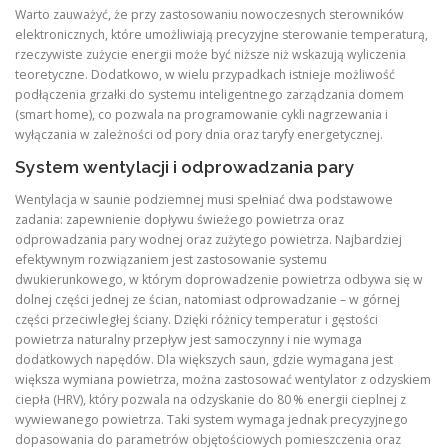
Warto zauważyć, że przy zastosowaniu nowoczesnych sterowników
elektronicznych, które umożliwiają precyzyjne sterowanie temperaturą,
rzeczywiste zużycie energii może być niższe niż wskazują wyliczenia
teoretyczne. Dodatkowo, w wielu przypadkach istnieje możliwość
podłączenia grzałki do systemu inteligentnego zarządzania domem
(smart home), co pozwala na programowanie cykli nagrzewania i
wyłączania w zależności od pory dnia oraz taryfy energetycznej.
System wentylacji i odprowadzania pary
Wentylacja w saunie podziemnej musi spełniać dwa podstawowe
zadania: zapewnienie dopływu świeżego powietrza oraz
odprowadzania pary wodnej oraz zużytego powietrza. Najbardziej
efektywnym rozwiązaniem jest zastosowanie systemu
dwukierunkowego, w którym doprowadzenie powietrza odbywa się w
dolnej części jednej ze ścian, natomiast odprowadzanie – w górnej
części przeciwległej ściany. Dzięki różnicy temperatur i gęstości
powietrza naturalny przepływ jest samoczynny i nie wymaga
dodatkowych napędów. Dla większych saun, gdzie wymagana jest
większa wymiana powietrza, można zastosować wentylator z odzyskiem
ciepła (HRV), który pozwala na odzyskanie do 80 % energii cieplnej z
wywiewanego powietrza. Taki system wymaga jednak precyzyjnego
dopasowania do parametrów objętościowych pomieszczenia oraz