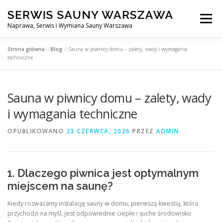
Przejdź
SERWIS SAUNY WARSZAWA
do
Menu
treści
Naprawa, Serwis i Wymiana Sauny Warszawa
Strona główna
»
Blog
»
Sauna w piwnicy domu – zalety, wady i wymagania
SERWIS DO SAUNY WARSZAWA
BLOG
KONTAKT
techniczne
Sauna w piwnicy domu – zalety, wady
i wymagania techniczne
OPUBLIKOWANO
23 CZERWCA, 2026
PRZEZ
ADMIN
1. Dlaczego piwnica jest optymalnym
miejscem na saunę?
Kiedy rozważamy instalację sauny w domu, pierwszą kwestią, która
przychodzi na myśl, jest odpowiednie ciepłe i suche środowisko.