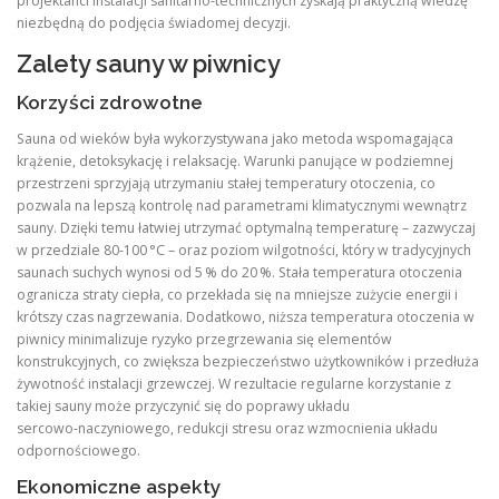
projektanci instalacji sanitarno‑technicznych zyskają praktyczną wiedzę
niezbędną do podjęcia świadomej decyzji.
Zalety sauny w piwnicy
Korzyści zdrowotne
Sauna od wieków była wykorzystywana jako metoda wspomagająca
krążenie, detoksykację i relaksację. Warunki panujące w podziemnej
przestrzeni sprzyjają utrzymaniu stałej temperatury otoczenia, co
pozwala na lepszą kontrolę nad parametrami klimatycznymi wewnątrz
sauny. Dzięki temu łatwiej utrzymać optymalną temperaturę – zazwyczaj
w przedziale 80‑100 °C – oraz poziom wilgotności, który w tradycyjnych
saunach suchych wynosi od 5 % do 20 %. Stała temperatura otoczenia
ogranicza straty ciepła, co przekłada się na mniejsze zużycie energii i
krótszy czas nagrzewania. Dodatkowo, niższa temperatura otoczenia w
piwnicy minimalizuje ryzyko przegrzewania się elementów
konstrukcyjnych, co zwiększa bezpieczeństwo użytkowników i przedłuża
żywotność instalacji grzewczej. W rezultacie regularne korzystanie z
takiej sauny może przyczynić się do poprawy układu
sercowo‑naczyniowego, redukcji stresu oraz wzmocnienia układu
odpornościowego.
Ekonomiczne aspekty