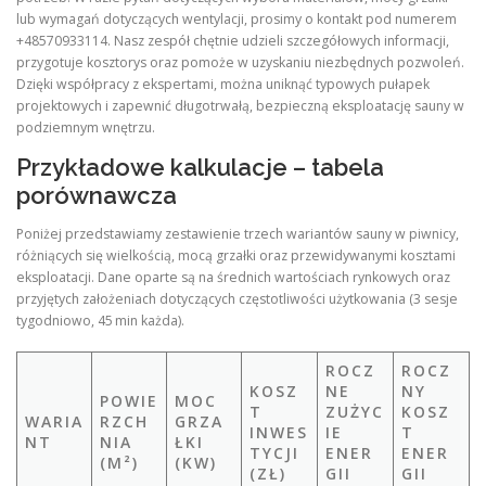
lub wymagań dotyczących wentylacji, prosimy o kontakt pod numerem
+48570933114. Nasz zespół chętnie udzieli szczegółowych informacji,
przygotuje kosztorys oraz pomoże w uzyskaniu niezbędnych pozwoleń.
Dzięki współpracy z ekspertami, można uniknąć typowych pułapek
projektowych i zapewnić długotrwałą, bezpieczną eksploatację sauny w
podziemnym wnętrzu.
Przykładowe kalkulacje – tabela
porównawcza
Poniżej przedstawiamy zestawienie trzech wariantów sauny w piwnicy,
różniących się wielkością, mocą grzałki oraz przewidywanymi kosztami
eksploatacji. Dane oparte są na średnich wartościach rynkowych oraz
przyjętych założeniach dotyczących częstotliwości użytkowania (3 sesje
tygodniowo, 45 min każda).
ROCZ
ROCZ
KOSZ
NE
NY
POWIE
MOC
T
ZUŻYC
KOSZ
WARIA
RZCH
GRZA
INWES
IE
T
NT
NIA
ŁKI
TYCJI
ENER
ENER
(M²)
(KW)
(ZŁ)
GII
GII