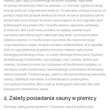
Piwnica, jako część podziemnego poziomu budynku, naturalnie
utrzymuje stosunkowy chłód na zewnątrz, co znacznie ogranicza straty
energii podczas rozgrzewania wnętrza. Ta naturalna izolacja oznacza, że
pompa ciepła lub grzejnik elektryczny może utrzymać pożądany zakres
temperatur przy niższych kosztach operacyjnych niż w przypadku saun
budowanych na powierzchni. Ponadto piwnica zapewnia zamkniętą
przestrzeń, która jest mniej podatna na wpływy zewnętrznych
warunków atmosferycznych, takich jak silny wiatr czy bezpośrednie
nasłonecznienie, co ma kluczowe znaczenie dla równomiernego
rozprowadzenia ciepła i bezpieczeństwa użytkowników. W przypadku
dobrze zaprojektowanej piwnicy możemy również wykorzystać
existingną konstrukcję nośną, co często eliminuje konieczność budowy
dodatkowego fundamentu, oszczędzając czas i zasoby. Istotne jest
również, że piwnica może być izolowana od fundamentu budynku, co
zmniejsza ryzyko kondensacji i ewentualnego uszkodzenia drewnianej
wykończeniówki. Podsumowując, piwnica oferuje kombinację naturalnej
izolacji, stabilnych warunków środowiskowych i potencjalnej
oszczędności kosztów, która czyni ją atrakcyjnym wyborem dla osób
planujących zainstalować saunę.
2. Zalety posiadania sauny w piwnicy
Pierwszą zaletą jest prywatność. Ponieważ sauna w piwnicy jest