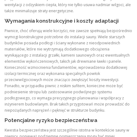
wentylacji z odzyskiem ciepła, który nie tylko usuwa nadmiar wilgoci, ale
także minimalizuje straty energetyczne.
Wymagania konstrukcyjne i koszty adaptacji
Piwnice, choć oferują wiele korzyści, nie zawsze spełniają bezpośrednio
wymogi konstrukcyjne potrzebne do instalacji sauny. Wiele starszych
budynków posiada podłogi i ściany wykonane z nieodpowiednich
materiałów, które nie wytrzymają dodatkowego obciążenia
wynikającego z instalacji grzałki, kamieni saunowych oraz ewentualnych
elementów wykończeniowych, takich jak drewniane ławki i panele.
Konieczność wzmocnienia fundamentów, wprowadzenia dodatkowej
izolacji termicznej oraz wykonania specjalnych powłok
przeciwwilgociowych może znacząco zwiększyć koszty inwestycji.
Ponadto, w przypadku piwnic z niskim sufitem, konieczne może być
podniesienie stropu lub zastosowanie podwójnego systemu
podłogowego, co wymaga precyzyjnego planowania i współpracy z
inżynierem budowlanym. Brak takich przygotowań może prowadzić do
niepożądanych naprężeń i pęknięć w strukturze budynku.
Potencjalne ryzyko bezpieczeństwa
Kwestia bezpieczeństwa jest szczególnie istotna w kontekście sauny w
piwnicy, ponieważ podziemne pomieszczenia mogą być mniej