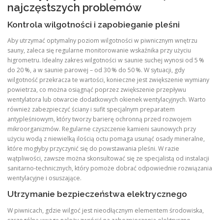
najczęstszych problemów
Kontrola wilgotności i zapobieganie pleśni
Aby utrzymać optymalny poziom wilgotności w piwnicznym wnętrzu
sauny, zaleca się regularne monitorowanie wskaźnika przy użyciu
higrometru. Idealny zakres wilgotności w saunie suchej wynosi od 5 %
do 20 %, a w saunie parowej – od 30 % do 50 %. W sytuacji, gdy
wilgotność przekracza te wartości, konieczne jest zwiększenie wymiany
powietrza, co można osiągnąć poprzez zwiększenie przepływu
wentylatora lub otwarcie dodatkowych okienek wentylacyjnych. Warto
również zabezpieczyć ściany i sufit specjalnym preparatem
antypleśniowym, który tworzy barierę ochronną przed rozwojem
mikroorganizmów. Regularne czyszczenie kamieni saunowych przy
użyciu wodą z niewielką ilością octu pomaga usunąć osady mineralne,
które mogłyby przyczynić się do powstawania pleśni. W razie
wątpliwości, zawsze można skonsultować się ze specjalistą od instalacji
sanitarno‑technicznych, który pomoże dobrać odpowiednie rozwiązania
wentylacyjne i osuszające.
Utrzymanie bezpieczeństwa elektrycznego
W piwnicach, gdzie wilgoć jest nieodłącznym elementem środowiska,