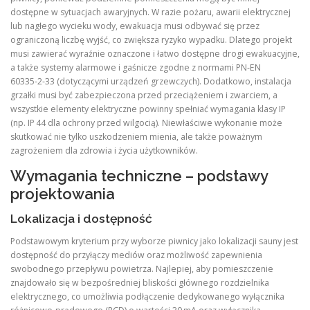
dostępne w sytuacjach awaryjnych. W razie pożaru, awarii elektrycznej
lub nagłego wycieku wody, ewakuacja musi odbywać się przez
ograniczoną liczbę wyjść, co zwiększa ryzyko wypadku. Dlatego projekt
musi zawierać wyraźnie oznaczone i łatwo dostępne drogi ewakuacyjne,
a także systemy alarmowe i gaśnicze zgodne z normami PN‑EN
60335‑2‑33 (dotyczącymi urządzeń grzewczych). Dodatkowo, instalacja
grzałki musi być zabezpieczona przed przeciążeniem i zwarciem, a
wszystkie elementy elektryczne powinny spełniać wymagania klasy IP
(np. IP 44 dla ochrony przed wilgocią). Niewłaściwe wykonanie może
skutkować nie tylko uszkodzeniem mienia, ale także poważnym
zagrożeniem dla zdrowia i życia użytkowników.
Wymagania techniczne – podstawy
projektowania
Lokalizacja i dostępność
Podstawowym kryterium przy wyborze piwnicy jako lokalizacji sauny jest
dostępność do przyłączy mediów oraz możliwość zapewnienia
swobodnego przepływu powietrza. Najlepiej, aby pomieszczenie
znajdowało się w bezpośredniej bliskości głównego rozdzielnika
elektrycznego, co umożliwia podłączenie dedykowanego wyłącznika