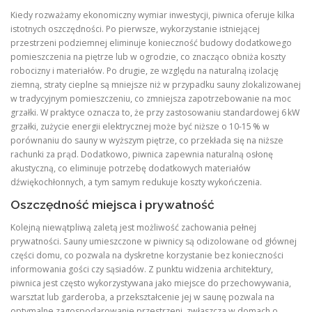
Kiedy rozważamy ekonomiczny wymiar inwestycji, piwnica oferuje kilka
istotnych oszczędności. Po pierwsze, wykorzystanie istniejącej
przestrzeni podziemnej eliminuje konieczność budowy dodatkowego
pomieszczenia na piętrze lub w ogrodzie, co znacząco obniża koszty
robocizny i materiałów. Po drugie, ze względu na naturalną izolację
ziemną, straty cieplne są mniejsze niż w przypadku sauny zlokalizowanej
w tradycyjnym pomieszczeniu, co zmniejsza zapotrzebowanie na moc
grzałki. W praktyce oznacza to, że przy zastosowaniu standardowej 6 kW
grzałki, zużycie energii elektrycznej może być niższe o 10‑15 % w
porównaniu do sauny w wyższym piętrze, co przekłada się na niższe
rachunki za prąd. Dodatkowo, piwnica zapewnia naturalną osłonę
akustyczną, co eliminuje potrzebę dodatkowych materiałów
dźwiękochłonnych, a tym samym redukuje koszty wykończenia.
Oszczędność miejsca i prywatność
Kolejną niewątpliwą zaletą jest możliwość zachowania pełnej
prywatności. Sauny umieszczone w piwnicy są odizolowane od głównej
części domu, co pozwala na dyskretne korzystanie bez konieczności
informowania gości czy sąsiadów. Z punktu widzenia architektury,
piwnica jest często wykorzystywana jako miejsce do przechowywania,
warsztat lub garderoba, a przekształcenie jej w saunę pozwala na
optymalne zagospodarowanie przestrzeni, zwłaszcza w domach o