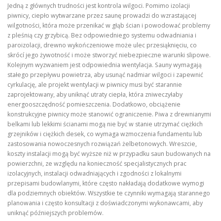
Jedną z głównych trudności jest kontrola wilgoci. Pomimo izolacji
piwnicy, ciepło wytwarzane przez saunę prowadzi do wzrastającej
wilgotności, która może przenikać w głąb ścian i powodować problemy
z pleśnią czy grzybicą. Bez odpowiedniego systemu odwadniania i
paroizolacji, drewno wykończeniowe może ulec przesiąknięciu, co
skrócí jego żywotność i może stworzyć niebezpieczne warunki slipowe.
Kolejnym wyzwaniem jest odpowiednia wentylacja. Sauny wymagają
stałego przepływu powietrza, aby usunąć nadmiar wilgoci i zapewnić
cyrkulację, ale projekt wentylacji w piwnicy musi być starannie
zaprojektowany, aby uniknąć utraty ciepła, która zniweczyłaby
energooszczędność pomieszczenia. Dodatkowo, obciążenie
konstrukcyjne piwnicy może stanowić ograniczenie. Piwa z drewnianymi
belkami lub lekkimi ścianami mogą nie być w stanie utrzymać ciężkich
grzejników i ciężkich desek, co wymaga wzmoczenia fundamentu lub
zastosowania nowoczesnych rozwiązań żelbetonowych. Wreszcie,
koszty instalacji mogą być wyższe niż w przypadku saun budowanych na
powierzchni, ze względu na konieczność specjalistycznych prac
izolacyjnych, instalacji odwadniających i zgodności z lokalnymi
przepisami budowlanymi, które często nakładają dodatkowe wymogi
dla podziemnych obiektów. Wszystkie te czynniki wymagają starannego
planowania i często konsultacji z doświadczonymi wykonawcami, aby
uniknąć późniejszych problemów.