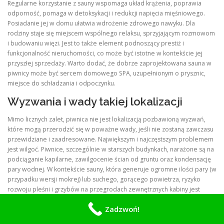
Regularne korzystanie z sauny wspomaga układ krążenia, poprawia
odporność, pomaga w detoksykacji i redukcji napięcia mięśniowego.
Posiadanie jej w domu ułatwia wdrożenie zdrowego nawyku. Dla
rodziny staje się miejscem wspólnego relaksu, sprzyjającym rozmowom
i budowaniu więzi. Jest to także element podnoszący prestiż i
funkcjonalność nieruchomości, co może być istotne w kontekście jej
przyszłej sprzedaży. Warto dodać, że dobrze zaprojektowana sauna w
piwnicy może być sercem domowego SPA, uzupełnionym o prysznic,
miejsce do schładzania i odpoczynku.
Wyzwania i wady takiej lokalizacji
Mimo licznych zalet, piwnica nie jest lokalizacją pozbawioną wyzwań,
które mogą przerodzić się w poważne wady, jeśli nie zostaną zawczasu
przewidziane i zaadresowane. Największym i najczęstszym problemem
jest wilgoć. Piwnice, szczególnie w starszych budynkach, narażone są na
podciąganie kapilarne, zawilgocenie ścian od gruntu oraz kondensację
pary wodnej. W kontekście sauny, która generuje ogromne ilości pary (w
przypadku wersji mokrej) lub suchego, gorącego powietrza, ryzyko
rozwoju pleśni i grzybów na przegrodach zewnętrznych kabiny jest
bardzo realne. Wilgoć może również destrukcyjnie działać na elementy
Zadzwoń!
drewniane konstrukcji i wykończenia sauny, prowadząc do ich
odkształcania i gnicia.