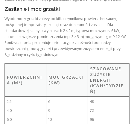
Zasilanie i moc grzałki
Wybór mocy grzałki zależy od kilku czynników: powierzchni sauny,
pożądanej temperatury, izolacji oraz dostępności zasilania. Dla
standardowej sauny o wymiarach 2 × 2 m, typowa moc wynosi 6 kW,
natomiast większe pomieszczenia (np. 3 × 3 m) mogą wymagać 9‑12 kW.
Poniższa tabela prezentuje orientacyjne zależności pomiędzy
powierzchnią, mocą grzałki i przewidywanym zużyciem energii przy
8 godzinnym cyklu tygodniowym:
SZACOWANE
ZUŻYCIE
POWIERZCHNI
MOC GRZAŁKI
ENERGII
A (M²)
(KW)
(KWH/TYDZIE
Ń)
2,5
6
48
4,0
9
72
6,0
12
96