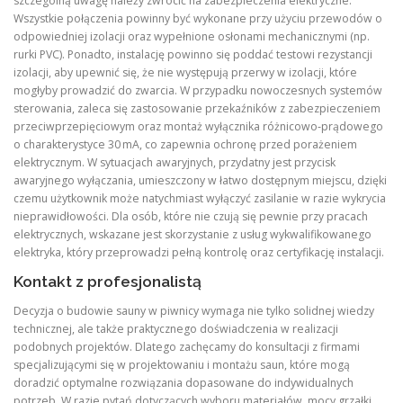
szczególną uwagę należy zwrócić na zabezpieczenia elektryczne.
Wszystkie połączenia powinny być wykonane przy użyciu przewodów o
odpowiedniej izolacji oraz wypełnione osłonami mechanicznymi (np.
rurki PVC). Ponadto, instalację powinno się poddać testowi rezystancji
izolacji, aby upewnić się, że nie występują przerwy w izolacji, które
mogłyby prowadzić do zwarcia. W przypadku nowoczesnych systemów
sterowania, zaleca się zastosowanie przekaźników z zabezpieczeniem
przeciwprzepięciowym oraz montaż wyłącznika różnicowo‑prądowego
o charakterystyce 30 mA, co zapewnia ochronę przed porażeniem
elektrycznym. W sytuacjach awaryjnych, przydatny jest przycisk
awaryjnego wyłączania, umieszczony w łatwo dostępnym miejscu, dzięki
czemu użytkownik może natychmiast wyłączyć zasilanie w razie wykrycia
nieprawidłowości. Dla osób, które nie czują się pewnie przy pracach
elektrycznych, wskazane jest skorzystanie z usług wykwalifikowanego
elektryka, który przeprowadzi pełną kontrolę oraz certyfikację instalacji.
Kontakt z profesjonalistą
Decyzja o budowie sauny w piwnicy wymaga nie tylko solidnej wiedzy
technicznej, ale także praktycznego doświadczenia w realizacji
podobnych projektów. Dlatego zachęcamy do konsultacji z firmami
specjalizującymi się w projektowaniu i montażu saun, które mogą
doradzić optymalne rozwiązania dopasowane do indywidualnych
potrzeb. W razie pytań dotyczących wyboru materiałów, mocy grzałki