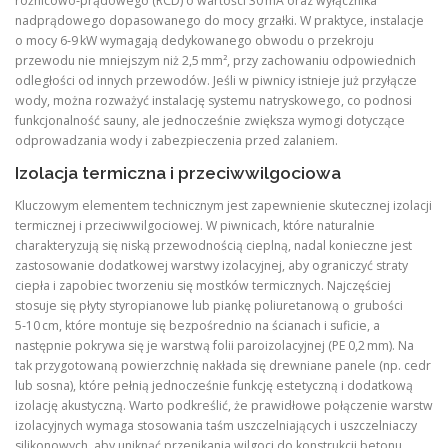
różnicowo‑prądowego (RCD) o wartości 30 mA oraz wyłącznika
nadprądowego dopasowanego do mocy grzałki. W praktyce, instalacje
o mocy 6‑9 kW wymagają dedykowanego obwodu o przekroju
przewodu nie mniejszym niż 2,5 mm², przy zachowaniu odpowiednich
odległości od innych przewodów. Jeśli w piwnicy istnieje już przyłącze
wody, można rozważyć instalację systemu natryskowego, co podnosi
funkcjonalność sauny, ale jednocześnie zwiększa wymogi dotyczące
odprowadzania wody i zabezpieczenia przed zalaniem.
Izolacja termiczna i przeciwwilgociowa
Kluczowym elementem technicznym jest zapewnienie skutecznej izolacji
termicznej i przeciwwilgociowej. W piwnicach, które naturalnie
charakteryzują się niską przewodnością cieplną, nadal konieczne jest
zastosowanie dodatkowej warstwy izolacyjnej, aby ograniczyć straty
ciepła i zapobiec tworzeniu się mostków termicznych. Najczęściej
stosuje się płyty styropianowe lub piankę poliuretanową o grubości
5‑10 cm, które montuje się bezpośrednio na ścianach i suficie, a
następnie pokrywa się je warstwą folii paroizolacyjnej (PE 0,2 mm). Na
tak przygotowaną powierzchnię nakłada się drewniane panele (np. cedr
lub sosna), które pełnią jednocześnie funkcję estetyczną i dodatkową
izolację akustyczną. Warto podkreślić, że prawidłowe połączenie warstw
izolacyjnych wymaga stosowania taśm uszczelniających i uszczelniaczy
silikonowych, aby uniknąć przenikania wilgoci do konstrukcji betonu.