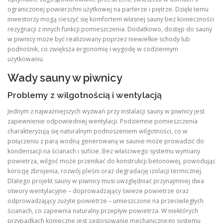
ograniczonej powierzchni użytkowej na parterze i piętrze. Dzięki temu
inwestorzy mogą cieszyć się komfortem własnej sauny bez konieczności
rezygnacji z innych funkcji pomieszczenia. Dodatkowo, dostęp do sauny
w piwnicy może być realizowany poprzez niewielkie schody lub
podnośnik, co zwiększa ergonomię i wygodę w codziennym
użytkowaniu.
Wady sauny w piwnicy
Problemy z wilgotnością i wentylacją
Jednym z najważniejszych wyzwań przy instalacji sauny w piwnicy jest
zapewnienie odpowiedniej wentylacji. Podziemne pomieszczenia
charakteryzują się naturalnym podnoszeniem wilgotności, co w
połączeniu z parą wodną generowaną w saunie może prowadzić do
kondensacji na ścianach i suficie. Bez właściwego systemu wymiany
powietrza, wilgoć może przenikać do konstrukcji betonowej, powodując
korozję zbrojenia, rozwój pleśni oraz degradację izolacji termicznej.
Dlatego projekt sauny w piwnicy musi uwzględniać przynajmniej dwa
otwory wentylacyjne – doprowadzający świeże powietrze oraz
odprowadzający zużyte powietrze – umieszczone na przeciwległych
ścianach, co zapewnia naturalny przepływ powietrza. W niektórych
przypadkach konieczne jest zastosowanie mechanicznego systemu