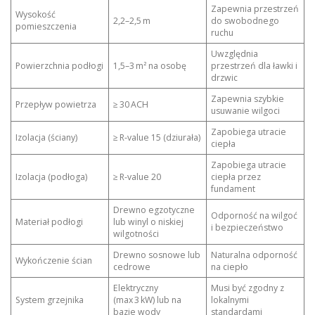
Zapewnia przestrzeń
Wysokość
2,2–2,5 m
do swobodnego
pomieszczenia
ruchu
Uwzględnia
Powierzchnia podłogi
1,5–3 m² na osobę
przestrzeń dla ławki i
drzwic
Zapewnia szybkie
Przepływ powietrza
≥ 30 ACH
usuwanie wilgoci
Zapobiega utracie
Izolacja (ściany)
≥ R‑value 15 (dziurała)
ciepła
Zapobiega utracie
Izolacja (podłoga)
≥ R‑value 20
ciepła przez
fundament
Drewno egzotyczne
Odporność na wilgoć
Materiał podłogi
lub winyl o niskiej
i bezpieczeństwo
wilgotności
Drewno sosnowe lub
Naturalna odporność
Wykończenie ścian
cedrowe
na ciepło
Elektryczny
Musi być zgodny z
System grzejnika
(max 3 kW) lub na
lokalnymi
bazie wody
standardami