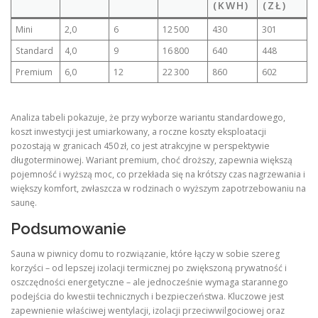
(KWH)
(ZŁ)
Mini
2,0
6
12 500
430
301
Standard
4,0
9
16 800
640
448
Premium
6,0
12
22 300
860
602
Analiza tabeli pokazuje, że przy wyborze wariantu standardowego,
koszt inwestycji jest umiarkowany, a roczne koszty eksploatacji
pozostają w granicach 450 zł, co jest atrakcyjne w perspektywie
długoterminowej. Wariant premium, choć droższy, zapewnia większą
pojemność i wyższą moc, co przekłada się na krótszy czas nagrzewania i
większy komfort, zwłaszcza w rodzinach o wyższym zapotrzebowaniu na
saunę.
Podsumowanie
Sauna w piwnicy domu to rozwiązanie, które łączy w sobie szereg
korzyści – od lepszej izolacji termicznej po zwiększoną prywatność i
oszczędności energetyczne – ale jednocześnie wymaga starannego
podejścia do kwestii technicznych i bezpieczeństwa. Kluczowe jest
zapewnienie właściwej wentylacji, izolacji przeciwwilgociowej oraz