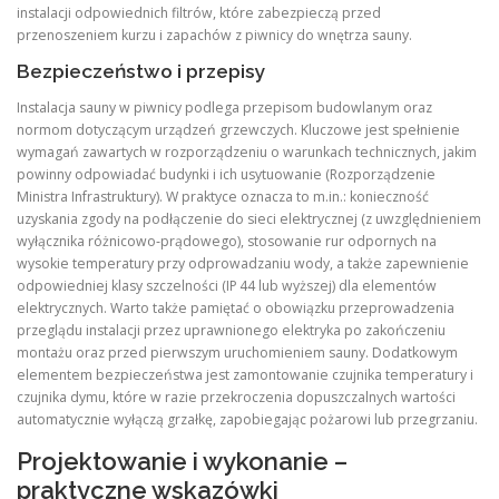
instalacji odpowiednich filtrów, które zabezpieczą przed
przenoszeniem kurzu i zapachów z piwnicy do wnętrza sauny.
Bezpieczeństwo i przepisy
Instalacja sauny w piwnicy podlega przepisom budowlanym oraz
normom dotyczącym urządzeń grzewczych. Kluczowe jest spełnienie
wymagań zawartych w rozporządzeniu o warunkach technicznych, jakim
powinny odpowiadać budynki i ich usytuowanie (Rozporządzenie
Ministra Infrastruktury). W praktyce oznacza to m.in.: konieczność
uzyskania zgody na podłączenie do sieci elektrycznej (z uwzględnieniem
wyłącznika różnicowo‑prądowego), stosowanie rur odpornych na
wysokie temperatury przy odprowadzaniu wody, a także zapewnienie
odpowiedniej klasy szczelności (IP 44 lub wyższej) dla elementów
elektrycznych. Warto także pamiętać o obowiązku przeprowadzenia
przeglądu instalacji przez uprawnionego elektryka po zakończeniu
montażu oraz przed pierwszym uruchomieniem sauny. Dodatkowym
elementem bezpieczeństwa jest zamontowanie czujnika temperatury i
czujnika dymu, które w razie przekroczenia dopuszczalnych wartości
automatycznie wyłączą grzałkę, zapobiegając pożarowi lub przegrzaniu.
Projektowanie i wykonanie –
praktyczne wskazówki