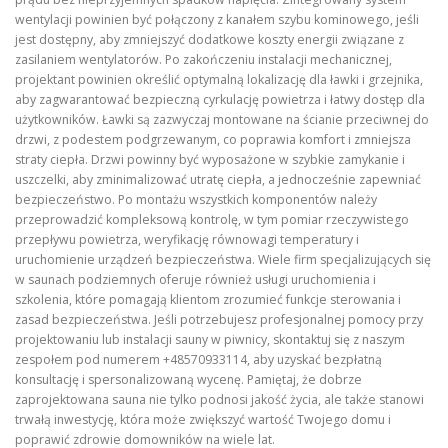
wentylacji powinien być połączony z kanałem szybu kominowego, jeśli
jest dostępny, aby zmniejszyć dodatkowe koszty energii związane z
zasilaniem wentylatorów. Po zakończeniu instalacji mechanicznej,
projektant powinien określić optymalną lokalizację dla ławki i grzejnika,
aby zagwarantować bezpieczną cyrkulację powietrza i łatwy dostęp dla
użytkowników. Ławki są zazwyczaj montowane na ścianie przeciwnej do
drzwi, z podestem podgrzewanym, co poprawia komfort i zmniejsza
straty ciepła. Drzwi powinny być wyposażone w szybkie zamykanie i
uszczelki, aby zminimalizować utratę ciepła, a jednocześnie zapewniać
bezpieczeństwo. Po montażu wszystkich komponentów należy
przeprowadzić kompleksową kontrolę, w tym pomiar rzeczywistego
przepływu powietrza, weryfikację równowagi temperatury i
uruchomienie urządzeń bezpieczeństwa. Wiele firm specjalizujących się
w saunach podziemnych oferuje również usługi uruchomienia i
szkolenia, które pomagają klientom zrozumieć funkcje sterowania i
zasad bezpieczeństwa. Jeśli potrzebujesz profesjonalnej pomocy przy
projektowaniu lub instalacji sauny w piwnicy, skontaktuj się z naszym
zespołem pod numerem +48570933114, aby uzyskać bezpłatną
konsultację i spersonalizowaną wycenę. Pamiętaj, że dobrze
zaprojektowana sauna nie tylko podnosi jakość życia, ale także stanowi
trwałą inwestycję, która może zwiększyć wartość Twojego domu i
poprawić zdrowie domowników na wiele lat.