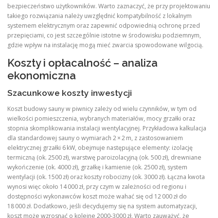
bezpieczeństwo użytkowników. Warto zaznaczyć, że przy projektowaniu
takiego rozwiązania należy uwzględnić kompatybilność z lokalnym
systemem elektrycznym oraz zapewnić odpowiednią ochronę przed
przepięciami, co jest szczególnie istotne w środowisku podziemnym,
gdzie wpływ na instalację mogą mieć zwarcia spowodowane wilgocią.
Koszty i opłacalność – analiza
ekonomiczna
Szacunkowe koszty inwestycji
Koszt budowy sauny w piwnicy zależy od wielu czynników, w tym od
wielkości pomieszczenia, wybranych materiałów, mocy grzałki oraz
stopnia skomplikowania instalacji wentylacyjnej. Przykładowa kalkulacja
dla standardowej sauny o wymiarach 2 × 2 m, z zastosowaniem
elektrycznej grzałki 6 kW, obejmuje następujące elementy: izolację
termiczną (ok. 2500 zł), warstwę paroizolacyjną (ok. 500 zł), drewniane
wykończenie (ok. 4000 zł), grzałkę i kamienie (ok. 2500 zł), system
wentylacji (ok. 1500 zł) oraz koszty robocizny (ok. 3000 zł). Łączna kwota
wynosi więc około 14 000 zł, przy czym w zależności od regionu i
dostępności wykonawców koszt może wahać się od 12 000 zł do
18 000 zł. Dodatkowo, jeśli decydujemy się na system automatyzacji,
koszt może wzrosnąć o kolejne 2000‑3000 zł. Warto zauważyć, że