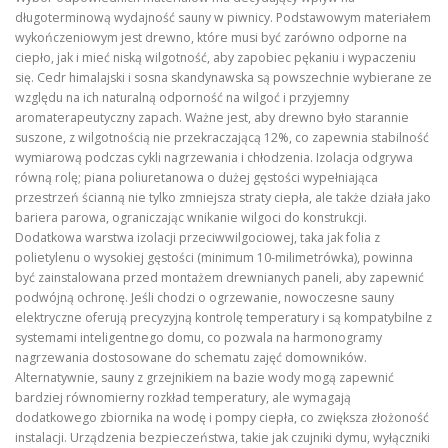
długoterminową wydajność sauny w piwnicy. Podstawowym materiałem
wykończeniowym jest drewno, które musi być zarówno odporne na
ciepło, jak i mieć niską wilgotność, aby zapobiec pękaniu i wypaczeniu
się. Cedr himalajski i sosna skandynawska są powszechnie wybierane ze
względu na ich naturalną odporność na wilgoć i przyjemny
aromaterapeutyczny zapach. Ważne jest, aby drewno było starannie
suszone, z wilgotnością nie przekraczającą 12%, co zapewnia stabilność
wymiarową podczas cykli nagrzewania i chłodzenia. Izolacja odgrywa
równą rolę; piana poliuretanowa o dużej gęstości wypełniająca
przestrzeń ścianną nie tylko zmniejsza straty ciepła, ale także działa jako
bariera parowa, ograniczając wnikanie wilgoci do konstrukcji.
Dodatkowa warstwa izolacji przeciwwilgociowej, taka jak folia z
polietylenu o wysokiej gęstości (minimum 10-milimetrówka), powinna
być zainstalowana przed montażem drewnianych paneli, aby zapewnić
podwójną ochronę. Jeśli chodzi o ogrzewanie, nowoczesne sauny
elektryczne oferują precyzyjną kontrolę temperatury i są kompatybilne z
systemami inteligentnego domu, co pozwala na harmonogramy
nagrzewania dostosowane do schematu zajęć domowników.
Alternatywnie, sauny z grzejnikiem na bazie wody mogą zapewnić
bardziej równomierny rozkład temperatury, ale wymagają
dodatkowego zbiornika na wodę i pompy ciepła, co zwiększa złożoność
instalacji. Urządzenia bezpieczeństwa, takie jak czujniki dymu, wyłączniki