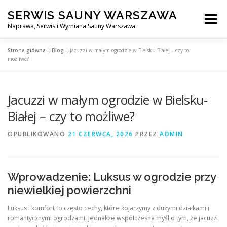
Przejdź
SERWIS SAUNY WARSZAWA
do
Menu
treści
Naprawa, Serwis i Wymiana Sauny Warszawa
Strona główna
»
Blog
»
Jacuzzi w małym ogrodzie w Bielsku-Białej – czy to
SERWIS DO SAUNY WARSZAWA
BLOG
KONTAKT
możliwe?
Jacuzzi w małym ogrodzie w Bielsku-
Białej – czy to możliwe?
OPUBLIKOWANO
21 CZERWCA, 2026
PRZEZ
ADMIN
Wprowadzenie: Luksus w ogrodzie przy
niewielkiej powierzchni
Luksus i komfort to często cechy, które kojarzymy z dużymi działkami i
romantycznymi ogrodzami. Jednakże współczesna myśl o tym, że jacuzzi