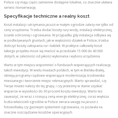
Polsce czy mają części zamienne dostępne lokalnie, co znacznie ułatwia
serwis i konserwację.
Specyfikacje techniczne a realny koszt
Koszt instalacji i utrzymania jacuzzi w małym ogrodzie zależy nie tylko od
ceny urządzenia. Trzeba dodać koszty rury wody, instalacji elektrycznej,
ścianki ochronnej i ogrzewania. W przypadku gdy instalacja odbywa się
w podleżywanych gruntach, jak w większości działek w Polsce, trzeba
doliczyć koszty zakopania rur i kablek. W praktyce całkowity koszt
takiego projektu może się mieścić w przedziale 15 000 do 40 000
złotych, w zależności od jakości wykonania i wyboru urządzenia.
Warto w tym miejscu wspomnieć o fundusach wspierających realizację
takich inwestycji. W wielu miastach polskich, w tym w Bielsku-Białej,
istnieją programy rządowe wspierające modernizację środowiska
mieszanego i tworzenie miejsc rekreacyjnych. Warto sprawdzić, czy
Twoje miasto należy do tej grupy, i czy jesteśmy w stanie uzyskać
wsparcie w wysokości do 30 procent kosztu inwestycji. Warto też
zauważyć, że wraz z rosnącą ceną energii elektrycznej, coraz większa
liczba właścicieli ogrodów w Polsce zwraca uwagę na jacuzzi z
fotowoltaiką czy gazowym systemem ogrzewania, co pozwala na
znaczne oszczędzanie kosztów operacyjnych.