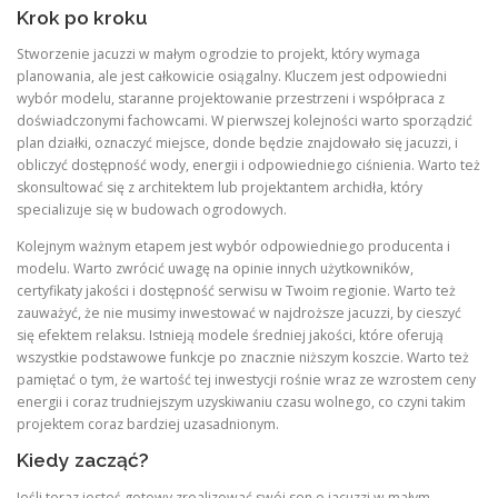
Krok po kroku
Stworzenie jacuzzi w małym ogrodzie to projekt, który wymaga
planowania, ale jest całkowicie osiągalny. Kluczem jest odpowiedni
wybór modelu, staranne projektowanie przestrzeni i współpraca z
doświadczonymi fachowcami. W pierwszej kolejności warto sporządzić
plan działki, oznaczyć miejsce, donde będzie znajdowało się jacuzzi, i
obliczyć dostępność wody, energii i odpowiedniego ciśnienia. Warto też
skonsultować się z architektem lub projektantem archidła, który
specializuje się w budowach ogrodowych.
Kolejnym ważnym etapem jest wybór odpowiedniego producenta i
modelu. Warto zwrócić uwagę na opinie innych użytkowników,
certyfikaty jakości i dostępność serwisu w Twoim regionie. Warto też
zauważyć, że nie musimy inwestować w najdroższe jacuzzi, by cieszyć
się efektem relaksu. Istnieją modele średniej jakości, które oferują
wszystkie podstawowe funkcje po znacznie niższym koszcie. Warto też
pamiętać o tym, że wartość tej inwestycji rośnie wraz ze wzrostem ceny
energii i coraz trudniejszym uzyskiwaniu czasu wolnego, co czyni takim
projektem coraz bardziej uzasadnionym.
Kiedy zacząć?
Jeśli teraz jesteś gotowy zrealizować swój sen o jacuzzi w małym