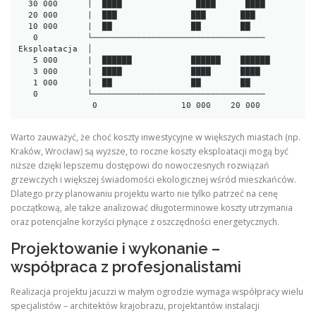
  30 000      |  ████               ████      ████

  20 000      |  ███               ███       ███

  10 000      |  ██                ██        ██

   0          └───────────────────────────────────

Eksploatacja  │

   5 000      |  ██████            ██████    ██████

   3 000      |  ████              ████      ████

   1 000      |  ██                ██        ██

   0          └───────────────────────────────────

Warto zauważyć, że choć koszty inwestycyjne w większych miastach (np.
Kraków, Wrocław) są wyższe, to roczne koszty eksploatacji mogą być
niższe dzięki lepszemu dostępowi do nowoczesnych rozwiązań
grzewczych i większej świadomości ekologicznej wśród mieszkańców.
Dlatego przy planowaniu projektu warto nie tylko patrzeć na cenę
początkową, ale także analizować długoterminowe koszty utrzymania
oraz potencjalne korzyści płynące z oszczędności energetycznych.
Projektowanie i wykonanie –
współpraca z profesjonalistami
Realizacja projektu jacuzzi w małym ogrodzie wymaga współpracy wielu
specjalistów – architektów krajobrazu, projektantów instalacji