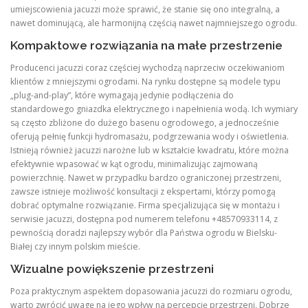
umiejscowienia jacuzzi może sprawić, że stanie się ono integralną, a
nawet dominującą, ale harmonijną częścią nawet najmniejszego ogrodu.
Kompaktowe rozwiązania na małe przestrzenie
Producenci jacuzzi coraz częściej wychodzą naprzeciw oczekiwaniom
klientów z mniejszymi ogrodami. Na rynku dostępne są modele typu
„plug-and-play”, które wymagają jedynie podłączenia do
standardowego gniazdka elektrycznego i napełnienia wodą. Ich wymiary
są często zbliżone do dużego basenu ogrodowego, a jednocześnie
oferują pełnię funkcji hydromasażu, podgrzewania wody i oświetlenia.
Istnieją również jacuzzi narożne lub w kształcie kwadratu, które można
efektywnie wpasować w kąt ogrodu, minimalizując zajmowaną
powierzchnię. Nawet w przypadku bardzo ograniczonej przestrzeni,
zawsze istnieje możliwość konsultacji z ekspertami, którzy pomogą
dobrać optymalne rozwiązanie. Firma specjalizująca się w montażu i
serwisie jacuzzi, dostępna pod numerem telefonu +48570933114, z
pewnością doradzi najlepszy wybór dla Państwa ogrodu w Bielsku-
Białej czy innym polskim mieście.
Wizualne powiększenie przestrzeni
Poza praktycznym aspektem dopasowania jacuzzi do rozmiaru ogrodu,
warto zwrócić uwagę na jego wpływ na percepcję przestrzeni. Dobrze