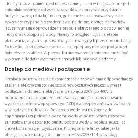
idealnym rozwiązaniem jest umieszczenie jacuzzi w miejscu, które jest
naturalnie osłonięte od wzroku sąsiadów, na przykład przy ścianie
budynku, w rogu działki, lub tam, gdzie można zastosować wysokie
żywopłoty czy panele ogrodzeniowe. Po drugie, dostęp do mediów –
jacuzzi wymaga doprowadzenia prądu elektrycznego o odpowiedniej
mocy oraz dostępu do wody. Należy to uwzględnić już na etapie
planowania, aby uniknąć kosztownych i inwazyjnych przeróbek instalacji.
Po trzecie, ukształtowanie terenu – najlepiej, aby miejsce pod jacuzzi
było równe i stabilne. W przypadku nierówności, konieczne może być
wykonanie dodatkowych prac ziemnych lub budowa platformy.
Dostęp do mediów i podłączenie
Instalacja jacuzzi wiąże się z koniecznością zapewnienia odpowiedniego
zasilania elektrycznego. Większość nowoczesnych jacuzzi wymaga
podłączenia do sieci elektrycznej o napięciu 230V lub 400V, z
odpowiednim zabezpieczeniem. Należy pamiętać o zastosowaniu
wyłącznika różnicowoprądowego (RCD) dla bezpieczeństwa, zwłaszcza
w wilgotnym środowisku. Dostęp do wody jest niezbędny do
napełniania i uzupełniania poziomu wody w jacuzzi. Warto rozważyć
zainstalowanie osobnego punktu poboru wody w pobliżu jacuzzi, co
ułatwi konserwację i czyszczenie. Profesjonalne firmy, takie jak ta
oferująca swoje usługi pod numerem +48570933114, posiadają