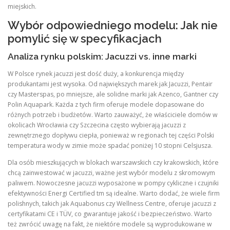
miejskich.
Wybór odpowiedniego modelu: Jak nie
pomylić się w specyfikacjach
Analiza rynku polskim: Jacuzzi vs. inne marki
W Polsce rynek jacuzzi jest dość duży, a konkurencja między
produkantami jest wysoka. Od największych marek jak Jacuzzi, Pentair
czy Masterspas, po mniejsze, ale solidne marki jak Azenco, Gantner czy
Polin Aquapark. Każda z tych firm oferuje modele dopasowane do
różnych potrzeb i budżetów. Warto zauważyć, że właściciele domów w
okolicach Wrocławia czy Szczecina często wybierają jacuzzi z
zewnętrznego dopływu ciepła, ponieważ w regionach tej części Polski
temperatura wody w zimie może spadać poniżej 10 stopni Celsjusza.
Dla osób mieszkujących w blokach warszawskich czy krakowskich, które
chcą zainwestować w jacuzzi, ważne jest wybór modelu z skromowym
paliwem. Nowoczesne jacuzzi wyposażone w pompy cykliczne i czujniki
efektywności Energi Certified tm są idealne. Warto dodać, że wiele firm
polishnych, takich jak Aquabonus czy Wellness Centre, oferuje jacuzzi z
certyfikatami CE i TÜV, co gwarantuje jakość i bezpieczeństwo. Warto
też zwrócić uwagę na fakt, że niektóre modele są wyprodukowane w