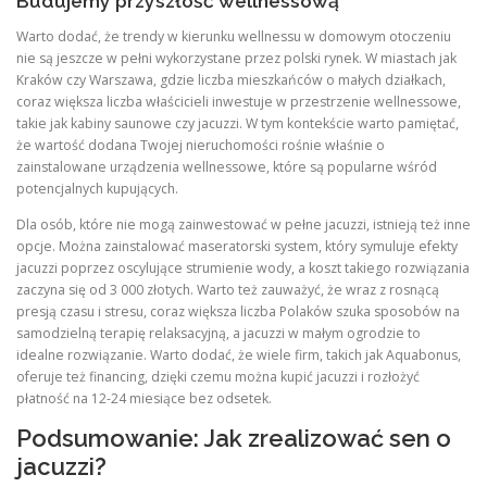
Budujemy przyszłość wellnessową
Warto dodać, że trendy w kierunku wellnessu w domowym otoczeniu
nie są jeszcze w pełni wykorzystane przez polski rynek. W miastach jak
Kraków czy Warszawa, gdzie liczba mieszkańców o małych działkach,
coraz większa liczba właścicieli inwestuje w przestrzenie wellnessowe,
takie jak kabiny saunowe czy jacuzzi. W tym kontekście warto pamiętać,
że wartość dodana Twojej nieruchomości rośnie właśnie o
zainstalowane urządzenia wellnessowe, które są popularne wśród
potencjalnych kupujących.
Dla osób, które nie mogą zainwestować w pełne jacuzzi, istnieją też inne
opcje. Można zainstalować maseratorski system, który symuluje efekty
jacuzzi poprzez oscylujące strumienie wody, a koszt takiego rozwiązania
zaczyna się od 3 000 złotych. Warto też zauważyć, że wraz z rosnącą
presją czasu i stresu, coraz większa liczba Polaków szuka sposobów na
samodzielną terapię relaksacyjną, a jacuzzi w małym ogrodzie to
idealne rozwiązanie. Warto dodać, że wiele firm, takich jak Aquabonus,
oferuje też financing, dzięki czemu można kupić jacuzzi i rozłożyć
płatność na 12-24 miesiące bez odsetek.
Podsumowanie: Jak zrealizować sen o
jacuzzi?