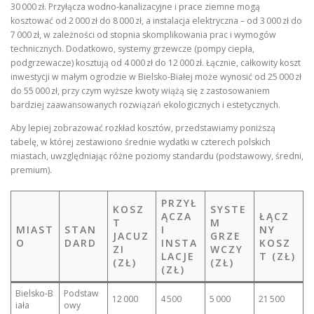
30 000 zł. Przyłącza wodno‑kanalizacyjne i prace ziemne mogą
kosztować od 2 000 zł do 8 000 zł, a instalacja elektryczna – od 3 000 zł do
7 000 zł, w zależności od stopnia skomplikowania prac i wymogów
technicznych. Dodatkowo, systemy grzewcze (pompy ciepła,
podgrzewacze) kosztują od 4 000 zł do 12 000 zł. Łącznie, całkowity koszt
inwestycji w małym ogrodzie w Bielsko‑Białej może wynosić od 25 000 zł
do 55 000 zł, przy czym wyższe kwoty wiążą się z zastosowaniem
bardziej zaawansowanych rozwiązań ekologicznych i estetycznych.
Aby lepiej zobrazować rozkład kosztów, przedstawiamy poniższą
tabelę, w której zestawiono średnie wydatki w czterech polskich
miastach, uwzględniając różne poziomy standardu (podstawowy, średni,
premium).
PRZYŁ
KOSZ
SYSTE
ĄCZA
ŁĄCZ
T
M
MIAST
STAN
I
NY
JACUZ
GRZE
O
DARD
INSTA
KOSZ
ZI
WCZY
LACJE
T (ZŁ)
(ZŁ)
(ZŁ)
(ZŁ)
Bielsko‑B
Podstaw
12 000
4 500
5 000
21 500
iała
owy