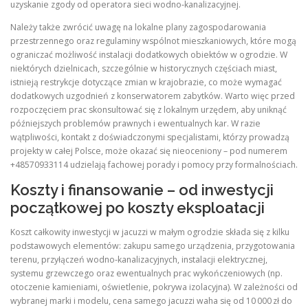
uzyskanie zgody od operatora sieci wodno‑kanalizacyjnej.
Należy także zwrócić uwagę na lokalne plany zagospodarowania
przestrzennego oraz regulaminy wspólnot mieszkaniowych, które mogą
ograniczać możliwość instalacji dodatkowych obiektów w ogrodzie. W
niektórych dzielnicach, szczególnie w historycznych częściach miast,
istnieją restrykcje dotyczące zmian w krajobrazie, co może wymagać
dodatkowych uzgodnień z konserwatorem zabytków. Warto więc przed
rozpoczęciem prac skonsultować się z lokalnym urzędem, aby uniknąć
późniejszych problemów prawnych i ewentualnych kar. W razie
wątpliwości, kontakt z doświadczonymi specjalistami, którzy prowadzą
projekty w całej Polsce, może okazać się nieoceniony – pod numerem
+48570933114 udzielają fachowej porady i pomocy przy formalnościach.
Koszty i finansowanie – od inwestycji
początkowej po koszty eksploatacji
Koszt całkowity inwestycji w jacuzzi w małym ogrodzie składa się z kilku
podstawowych elementów: zakupu samego urządzenia, przygotowania
terenu, przyłączeń wodno‑kanalizacyjnych, instalacji elektrycznej,
systemu grzewczego oraz ewentualnych prac wykończeniowych (np.
otoczenie kamieniami, oświetlenie, pokrywa izolacyjna). W zależności od
wybranej marki i modelu, cena samego jacuzzi waha się od 10 000 zł do