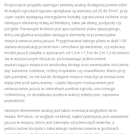
Rozpoczęcie projektu wymaga rzetelnej analizy dostępnej powierzchni.
W małych ogrodach typowo spotykane są wymiary od 20 do 50 m², przy
czym często występują nieregularne kształty, ograniczenia roślinne oraz
istniejące elementy małej architektury, takie jak altany, podjazdy czy
pergole. Pierwszym krokiem jest sporządzenie planu sytuacyjnego,
który uwzględnia wszystkie istniejące elementy oraz potencjalne
miejsca umieszczenia jacuzzi. Przygotowanie takiego planu w skali 1:50
ułatwia wizualizację przestrzeni i umożliwia sprawdzenie, czy wybrany
model jacuzzi (zwykle o wymiarach od 1,5 m × 1,5 m do 2 m × 2 m) zmieści
się w wyznaczonym obszarze, pozostawiając jednocześnie
wystarczająco miejsca na swobodny dostęp oraz ewentualne otoczenie
(np. kamienie ozdobne, rośliny tropikalne czy oświetlenie). Warto przy
tym pamiętać, że nie każde dostępne miejsce musi być przeznaczone
wyłącznie pod samą wannę – często lepszym rozwiązaniem jest
umieszczenie jacuzzi w centralnym punkcie ogrodu, otoczonego
roślinnością, co dodatkowo podnosi walory estetyczne i zapewnia
prywatność.
Istotnym elementem analizy jest także orientacja względem stron
świata. W Polsce, ze względu na klimat, najkorzystniejsze jest ustawienie
jacuzzi w miejscu, które jest osłonięte od północnych wiatrów, a
jednocześnie korzysta z naturalnego nasłonecznienia w godzinach