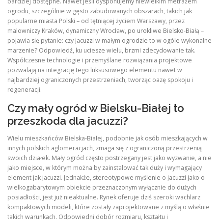
bardziej dostępne. Nawet jeśli dysponujemy niewielkim metrażem
ogrodu, szczególnie w gęsto zabudowanych obszarach, takich jak
popularne miasta Polski – od tętniącej życiem Warszawy, przez
malowniczy Kraków, dynamiczny Wrocław, po urokliwe Bielsko-Białą –
pojawia się pytanie: czy jacuzzi w małym ogrodzie to w ogóle wykonalne
marzenie? Odpowiedź, ku uciesze wielu, brzmi zdecydowanie tak.
Współczesne technologie i przemyślane rozwiązania projektowe
pozwalają na integrację tego luksusowego elementu nawet w
najbardziej ograniczonych przestrzeniach, tworząc oazę spokoju i
regeneracji.
Czy mały ogród w Bielsku-Białej to
przeszkoda dla jacuzzi?
Wielu mieszkańców Bielska-Białej, podobnie jak osób mieszkających w
innych polskich aglomeracjach, zmaga się z ograniczoną przestrzenią
swoich działek. Mały ogród często postrzegany jest jako wyzwanie, a nie
jako miejsce, w którym można by zainstalować tak duży i wymagający
element jak jacuzzi. Jednakże, stereotypowe myślenie o jacuzzi jako o
wielkogabarytowym obiekcie przeznaczonym wyłącznie do dużych
posiadłości, jest już nieaktualne. Rynek oferuje dziś szeroki wachlarz
kompaktowych modeli, które zostały zaprojektowane z myślą o właśnie
takich warunkach. Odpowiedni dobór rozmiaru, kształtu i