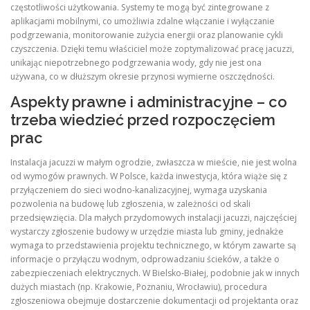
częstotliwości użytkowania. Systemy te mogą być zintegrowane z
aplikacjami mobilnymi, co umożliwia zdalne włączanie i wyłączanie
podgrzewania, monitorowanie zużycia energii oraz planowanie cykli
czyszczenia. Dzięki temu właściciel może zoptymalizować pracę jacuzzi,
unikając niepotrzebnego podgrzewania wody, gdy nie jest ona
używana, co w dłuższym okresie przynosi wymierne oszczędności.
Aspekty prawne i administracyjne – co
trzeba wiedzieć przed rozpoczęciem
prac
Instalacja jacuzzi w małym ogrodzie, zwłaszcza w mieście, nie jest wolna
od wymogów prawnych. W Polsce, każda inwestycja, która wiąże się z
przyłączeniem do sieci wodno‑kanalizacyjnej, wymaga uzyskania
pozwolenia na budowę lub zgłoszenia, w zależności od skali
przedsięwzięcia. Dla małych przydomowych instalacji jacuzzi, najczęściej
wystarczy zgłoszenie budowy w urzędzie miasta lub gminy, jednakże
wymaga to przedstawienia projektu technicznego, w którym zawarte są
informacje o przyłączu wodnym, odprowadzaniu ścieków, a także o
zabezpieczeniach elektrycznych. W Bielsko‑Białej, podobnie jak w innych
dużych miastach (np. Krakowie, Poznaniu, Wrocławiu), procedura
zgłoszeniowa obejmuje dostarczenie dokumentacji od projektanta oraz