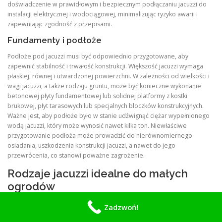
doświadczenie w prawidłowym i bezpiecznym podłączaniu jacuzzi do
instalacji elektrycznej i wodociągowej, minimalizując ryzyko awarii i
zapewniając zgodność z przepisami.
Fundamenty i podłoże
Podłoże pod jacuzzi musi być odpowiednio przygotowane, aby
zapewnić stabilność i trwałość konstrukcji. Większość jacuzzi wymaga
płaskiej, równej i utwardzonej powierzchni. W zależności od wielkości i
wagi jacuzzi, a także rodzaju gruntu, może być konieczne wykonanie
betonowej płyty fundamentowej lub solidnej platformy z kostki
brukowej, płyt tarasowych lub specjalnych bloczków konstrukcyjnych.
Ważne jest, aby podłoże było w stanie udźwignąć ciężar wypełnionego
wodą jacuzzi, który może wynosić nawet kilka ton. Niewłaściwe
przygotowanie podłoża może prowadzić do nierównomiernego
osiadania, uszkodzenia konstrukcji jacuzzi, a nawet do jego
przewrócenia, co stanowi poważne zagrożenie.
Rodzaje jacuzzi idealne do małych
ogrodów
Rynek oferuje dziś szeroki wybór jacuzzi, które doskonale wpisują się w
Zadzwoń!
ograniczone przestrzenie małych ogrodów. Kluczem jest wybór