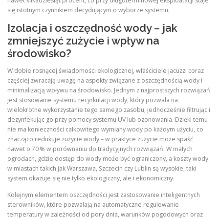
nawet kilkadziesiąt procent, co przy długoterminowej eksploatacji staje
się istotnym czynnikiem decydującym o wyborze systemu.
Izolacja i oszczędność wody – jak
zmniejszyć zużycie i wpływ na
środowisko?
W dobie rosnącej świadomości ekologicznej, właściciele jacuzzi coraz
częściej zwracają uwagę na aspekty związane z oszczędnością wody i
minimalizacją wpływu na środowisko. Jednym z najprostszych rozwiązań
jest stosowanie systemu recyrkulacji wody, który pozwala na
wielokrotne wykorzystanie tego samego zasobu, jednocześnie filtrując i
dezynfekując go przy pomocy systemu UV lub ozonowania. Dzięki temu
nie ma konieczności całkowitego wymiany wody po każdym użyciu, co
znacząco redukuje zużycie wody – w praktyce zużycie może spaść
nawet o 70 % w porównaniu do tradycyjnych rozwiązań. W małych
ogrodach, gdzie dostęp do wody może być ograniczony, a koszty wody
w miastach takich jak Warszawa, Szczecin czy Lublin są wysokie, taki
system okazuje się nie tylko ekologiczny, ale i ekonomiczny.
Kolejnym elementem oszczędności jest zastosowanie inteligentnych
sterowników, które pozwalają na automatyczne regulowanie
temperatury w zależności od pory dnia, warunków pogodowych oraz