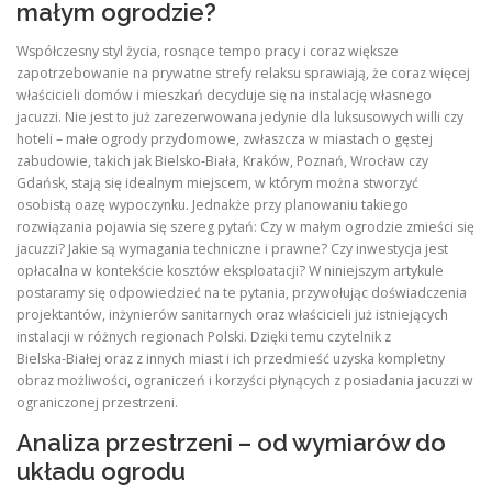
małym ogrodzie?
Współczesny styl życia, rosnące tempo pracy i coraz większe
zapotrzebowanie na prywatne strefy relaksu sprawiają, że coraz więcej
właścicieli domów i mieszkań decyduje się na instalację własnego
jacuzzi. Nie jest to już zarezerwowana jedynie dla luksusowych willi czy
hoteli – małe ogrody przydomowe, zwłaszcza w miastach o gęstej
zabudowie, takich jak Bielsko‑Biała, Kraków, Poznań, Wrocław czy
Gdańsk, stają się idealnym miejscem, w którym można stworzyć
osobistą oazę wypoczynku. Jednakże przy planowaniu takiego
rozwiązania pojawia się szereg pytań: Czy w małym ogrodzie zmieści się
jacuzzi? Jakie są wymagania techniczne i prawne? Czy inwestycja jest
opłacalna w kontekście kosztów eksploatacji? W niniejszym artykule
postaramy się odpowiedzieć na te pytania, przywołując doświadczenia
projektantów, inżynierów sanitarnych oraz właścicieli już istniejących
instalacji w różnych regionach Polski. Dzięki temu czytelnik z
Bielska‑Białej oraz z innych miast i ich przedmieść uzyska kompletny
obraz możliwości, ograniczeń i korzyści płynących z posiadania jacuzzi w
ograniczonej przestrzeni.
Analiza przestrzeni – od wymiarów do
układu ogrodu