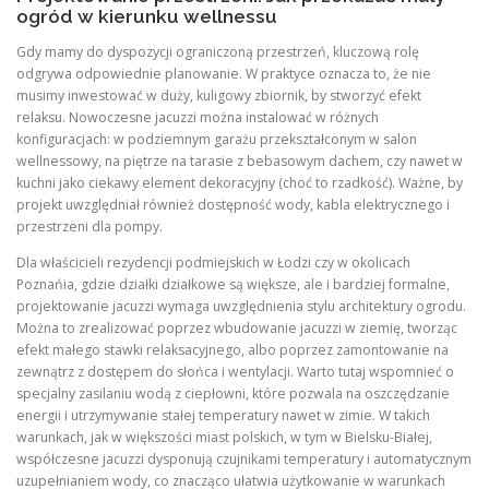
ogród w kierunku wellnessu
Gdy mamy do dyspozycji ograniczoną przestrzeń, kluczową rolę
odgrywa odpowiednie planowanie. W praktyce oznacza to, że nie
musimy inwestować w duży, kuligowy zbiornik, by stworzyć efekt
relaksu. Nowoczesne jacuzzi można instalować w różnych
konfiguracjach: w podziemnym garażu przekształconym w salon
wellnessowy, na piętrze na tarasie z bebasowym dachem, czy nawet w
kuchni jako ciekawy element dekoracyjny (choć to rzadkość). Ważne, by
projekt uwzględniał również dostępność wody, kabla elektrycznego i
przestrzeni dla pompy.
Dla właścicieli rezydencji podmiejskich w Łodzi czy w okolicach
Poznańia, gdzie działki działkowe są większe, ale i bardziej formalne,
projektowanie jacuzzi wymaga uwzględnienia stylu architektury ogrodu.
Można to zrealizować poprzez wbudowanie jacuzzi w ziemię, tworząc
efekt małego stawki relaksacyjnego, albo poprzez zamontowanie na
zewnątrz z dostępem do słońca i wentylacji. Warto tutaj wspomnieć o
specjalny zasilaniu wodą z ciepłowni, które pozwala na oszczędzanie
energii i utrzymywanie stałej temperatury nawet w zimie. W takich
warunkach, jak w większości miast polskich, w tym w Bielsku-Białej,
współczesne jacuzzi dysponują czujnikami temperatury i automatycznym
uzupełnianiem wody, co znacząco ułatwia użytkowanie w warunkach