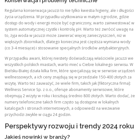
Konserwacja i problemy techniczne
Regularna konserwacja jacuzzi to nie tylko kwestia higieny, ale i długości
życia urządzenia. W przypadku użytkowania w małym ogrodzie, gdzie
dostęp do wody i energii może być ograniczony, warto zainwestować w
system automatycznej czystki i kontrolę pH. Warto też zwrócić uwagę na
to, żyja woda w jacuzzi może zawierać więcej zanieczyszczeń, niż w
większych zbiornikach, dlatego konieczna jest częstsza wymiana wody
(co 3-4 miesiące) i stosowanie specjalnych środków antybakteryjnych.
W przypadku awarii, której niestety doświadczają właściciele jacuzzi we
wszystkich polskich miastach, warto mieć u Ciebie lokalnego serwisu. W
Bielsku-Białej działa kilka firm, które specjalizują się w serwisie urządzeń
wellnessowych, a ich ceny znajdują się w przedziale 150-400 złotych za
wizytę. Warto też zauważyć, że wiele firm, takich jak [fiktoryczna firma]:
Wellness Service Sp. z o.o., oferuje abonamenty serwisowe, które
obejmują 2 wizyty w roku i kosztują średnio 800 złotych. Warto dodać, że
numery telefoniczne takich firm często są dostępne w lokalnych
katalogach i stronach internetowych, a odpowiedź na wezwanie
przychodzi zwykle w ciągu 24 godzin.
Perspektywy rozwoju i trendy 2024 roku
Jakieś nowinki w branży?