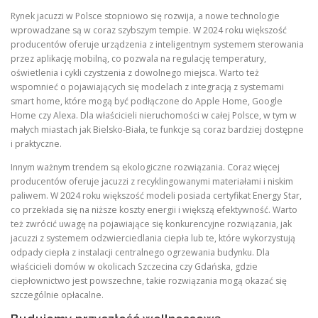
Rynek jacuzzi w Polsce stopniowo się rozwija, a nowe technologie
wprowadzane są w coraz szybszym tempie. W 2024 roku większość
producentów oferuje urządzenia z inteligentnym systemem sterowania
przez aplikację mobilną, co pozwala na regulację temperatury,
oświetlenia i cykli czystzenia z dowolnego miejsca. Warto też
wspomnieć o pojawiających się modelach z integracją z systemami
smart home, które mogą być podłączone do Apple Home, Google
Home czy Alexa. Dla właścicieli nieruchomości w całej Polsce, w tym w
małych miastach jak Bielsko-Biała, te funkcje są coraz bardziej dostępne
i praktyczne.
Innym ważnym trendem są ekologiczne rozwiązania. Coraz więcej
producentów oferuje jacuzzi z recyklingowanymi materiałami i niskim
paliwem. W 2024 roku większość modeli posiada certyfikat Energy Star,
co przekłada się na niższe koszty energii i większą efektywność. Warto
też zwrócić uwagę na pojawiające się konkurencyjne rozwiązania, jak
jacuzzi z systemem odzwierciedlania ciepła lub te, które wykorzystują
odpady ciepła z instalacji centralnego ogrzewania budynku. Dla
właścicieli domów w okolicach Szczecina czy Gdańska, gdzie
ciepłownictwo jest powszechne, takie rozwiązania mogą okazać się
szczególnie opłacalne.