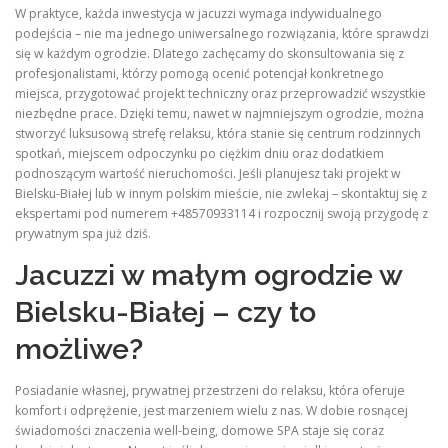
W praktyce, każda inwestycja w jacuzzi wymaga indywidualnego
podejścia – nie ma jednego uniwersalnego rozwiązania, które sprawdzi
się w każdym ogrodzie. Dlatego zachęcamy do skonsultowania się z
profesjonalistami, którzy pomogą ocenić potencjał konkretnego
miejsca, przygotować projekt techniczny oraz przeprowadzić wszystkie
niezbędne prace. Dzięki temu, nawet w najmniejszym ogrodzie, można
stworzyć luksusową strefę relaksu, która stanie się centrum rodzinnych
spotkań, miejscem odpoczynku po ciężkim dniu oraz dodatkiem
podnoszącym wartość nieruchomości. Jeśli planujesz taki projekt w
Bielsku‑Białej lub w innym polskim mieście, nie zwlekaj – skontaktuj się z
ekspertami pod numerem +48570933114 i rozpocznij swoją przygodę z
prywatnym spa już dziś.
Jacuzzi w małym ogrodzie w
Bielsku-Białej – czy to
możliwe?
Posiadanie własnej, prywatnej przestrzeni do relaksu, która oferuje
komfort i odprężenie, jest marzeniem wielu z nas. W dobie rosnącej
świadomości znaczenia well-being, domowe SPA staje się coraz