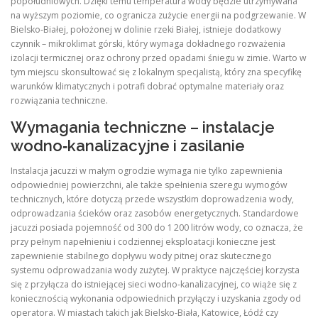
popołudniowych. Dzięki temu temperatura wody będzie utrzymywana
na wyższym poziomie, co ogranicza zużycie energii na podgrzewanie. W
Bielsko‑Białej, położonej w dolinie rzeki Białej, istnieje dodatkowy
czynnik – mikroklimat górski, który wymaga dokładnego rozważenia
izolacji termicznej oraz ochrony przed opadami śniegu w zimie. Warto w
tym miejscu skonsultować się z lokalnym specjalistą, który zna specyfikę
warunków klimatycznych i potrafi dobrać optymalne materiały oraz
rozwiązania techniczne.
Wymagania techniczne – instalacje
wodno‑kanalizacyjne i zasilanie
Instalacja jacuzzi w małym ogrodzie wymaga nie tylko zapewnienia
odpowiedniej powierzchni, ale także spełnienia szeregu wymogów
technicznych, które dotyczą przede wszystkim doprowadzenia wody,
odprowadzania ścieków oraz zasobów energetycznych. Standardowe
jacuzzi posiada pojemność od 300 do 1 200 litrów wody, co oznacza, że
przy pełnym napełnieniu i codziennej eksploatacji konieczne jest
zapewnienie stabilnego dopływu wody pitnej oraz skutecznego
systemu odprowadzania wody zużytej. W praktyce najczęściej korzysta
się z przyłącza do istniejącej sieci wodno‑kanalizacyjnej, co wiąże się z
koniecznością wykonania odpowiednich przyłączy i uzyskania zgody od
operatora. W miastach takich jak Bielsko‑Biała, Katowice, Łódź czy