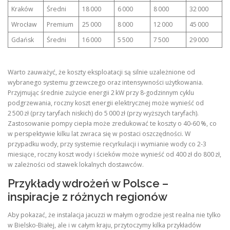
Kraków
Średni
18 000
6 000
8 000
32 000
Wrocław
Premium
25 000
8 000
12 000
45 000
Gdańsk
Średni
16 000
5 500
7 500
29 000
Warto zauważyć, że koszty eksploatacji są silnie uzależnione od
wybranego systemu grzewczego oraz intensywności użytkowania.
Przyjmując średnie zużycie energii 2 kW przy 8‑godzinnym cyklu
podgrzewania, roczny koszt energii elektrycznej może wynieść od
2 500 zł (przy taryfach niskich) do 5 000 zł (przy wyższych taryfach).
Zastosowanie pompy ciepła może zredukować te koszty o 40‑60 %, co
w perspektywie kilku lat zwraca się w postaci oszczędności. W
przypadku wody, przy systemie recyrkulacji i wymianie wody co 2‑3
miesiące, roczny koszt wody i ścieków może wynieść od 400 zł do 800 zł,
w zależności od stawek lokalnych dostawców.
Przykłady wdrożeń w Polsce –
inspiracje z różnych regionów
Aby pokazać, że instalacja jacuzzi w małym ogrodzie jest realna nie tylko
w Bielsko‑Białej, ale i w całym kraju, przytoczymy kilka przykładów