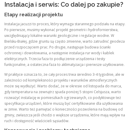
Instalacja i serwis: Co dalej po zakupie?
Etapy realizacji projektu
Instalacja jacuzzi to proces, który wymaga starannego podziału na etapy.
Po pierwsze, musimy wykonać projekt geometrii i hydrofornierstwa,
uwzględniający lokalne warunki geologiczne i regulacje wodne. W
Bielsku-Białej, gdzie gruntu są często zmienne, warto zatrudnić geodeza
przed rozpoczęciem prac. Po drugie, następuje budowa ścianki
ochronnej i dowołowania, a następnie instalacja rur wody i kablek
elektrycznych. Trzecia faza to podłączenie urządzenia i testy
funkcjonalne, a ostateczna faza to aklimatyzacja i pierwsze użytkowanie.
W praktyce oznacza to, że cały proces trwa œrednio 3-4 tygodnie, ale w
zależności od kompleksności projektu i warunków atmosferycznych
może się wydłużyć. Warto dodać, że w okresie od listopada do marca,
gdy temperatura na zewnątrz spada poniżej 5 stopni Celsjusza, warto
rozważyć instalację w pomieszkach ogrzewanych, co podyktowuje też
specyfikacja urządzeń, które muszą być certyfikowane dla użytkowania
w zimie. Warto też pamiętać o konieczności pozwolenia na budowę od
gminy, zwłaszcza jeśli chodzi o większe urządzenia, które mają wpływ na
ruch i dostępność właścicieli sąsiadów.