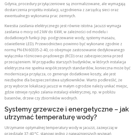
Gdynia, procedury przyłączeniowe są znormalizowane, ale wymagają
dostarczenia projektu instalacji, uzgodnienia z zarządcą sieci oraz
ewentualnego wykonania prac ziemnych.
Kwestia zasilania elektrycznego jest równie istotna. Jacuzzi wymaga
zasilania o mocy od 2 kW do 6 kW, w zależności od modelu i
dodatkowych funkcji (np. podgrzewanie wody, systemy masażu,
oświetlenie LED). Przewodnictwo powinno być wykonane zgodnie z
normą PN‑EN 60335‑2‑40, co obejmuje zastosowanie dedykowanego
wyłącznika różnicowo‑prądowego (RCD) oraz zabezpieczenia przed
przeciążeniem. W przypadku starszych budynków, w których instalacja
elektryczna nie spełnia współczesnych standardów, konieczna może być
modernizacja przyłącza, co generuje dodatkowe koszty, ale jest
niezbędne dla bezpieczeństwa użytkowników. Warto podkreślić, że
przy wyborze lokalizacji jacuzzi w małym ogrodzie należy unikać miejsc,
gdzie istnieje ryzyko zalania instalacji elektrycznej, np. w pobliżu
basenów, drzew czy zbiorników wodnych.
Systemy grzewcze i energetyczne – jak
utrzymać temperaturę wody?
Utrzymanie optymalnej temperatury wody w jacuzzi, zazwyczaj w
przedziale 37‑40 °C, stanowi jedno z najważniejszych wyzwań