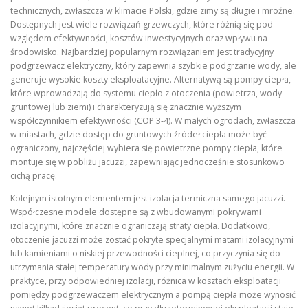
technicznych, zwłaszcza w klimacie Polski, gdzie zimy są długie i mroźne.
Dostępnych jest wiele rozwiązań grzewczych, które różnią się pod
względem efektywności, kosztów inwestycyjnych oraz wpływu na
środowisko. Najbardziej popularnym rozwiązaniem jest tradycyjny
podgrzewacz elektryczny, który zapewnia szybkie podgrzanie wody, ale
generuje wysokie koszty eksploatacyjne. Alternatywą są pompy ciepła,
które wprowadzają do systemu ciepło z otoczenia (powietrza, wody
gruntowej lub ziemi) i charakteryzują się znacznie wyższym
współczynnikiem efektywności (COP 3‑4). W małych ogrodach, zwłaszcza
w miastach, gdzie dostęp do gruntowych źródeł ciepła może być
ograniczony, najczęściej wybiera się powietrzne pompy ciepła, które
montuje się w pobliżu jacuzzi, zapewniając jednocześnie stosunkowo
cichą pracę.
Kolejnym istotnym elementem jest izolacja termiczna samego jacuzzi.
Współczesne modele dostępne są z wbudowanymi pokrywami
izolacyjnymi, które znacznie ograniczają straty ciepła. Dodatkowo,
otoczenie jacuzzi może zostać pokryte specjalnymi matami izolacyjnymi
lub kamieniami o niskiej przewodności cieplnej, co przyczynia się do
utrzymania stałej temperatury wody przy minimalnym zużyciu energii. W
praktyce, przy odpowiedniej izolacji, różnica w kosztach eksploatacji
pomiędzy podgrzewaczem elektrycznym a pompą ciepła może wynosić