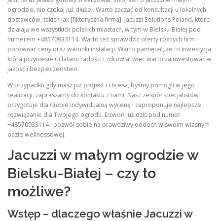
ogrodzie, nie czekaj już dłużej. Warto zacząć od konsultacji u lokalnych
dostawców, takich jak [fiktoryczna firma]: Jacuzzi Solutions Poland, które
działają we wszystkich polskich miastach, w tym w Bielsku-Białej pod
numerem +48570933114. Warto też sprawdzić oferty różnych firm i
porównać ceny oraz warunki instalacji. Warto pamiętać, że to inwestycja,
która przyniesie Ci latami radości i zdrowia, więc warto zainwestować w
jakość i bezpieczeństwo.
W przypadku gdy masz już projekt i chcesz, byśmy pomogli w jego
realizacji, zapraszamy do kontaktu z nami. Nasz zespół specjalistów
przygotuje dla Ciebie indywidualną wycenę i zaproponuje najlepsze
rozwiązanie dla Twojego ogrodu. Dzwoń już dziś pod numer
+48570933114 i pozwól sobie na prawdziwy oddech w swoim własnym
oazie wellnessowej.
Jacuzzi w małym ogrodzie w
Bielsku-Białej – czy to
możliwe?
Wstęp – dlaczego właśnie Jacuzzi w