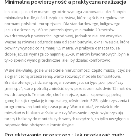
Minimalna powierzyność a praktyczna realizacja
Instalacja jacuzzi w małym ogrodzie wymaga zachowania określonych
minimalnych odległości bezpieczeństwa, które są ściśle regulowane
normami polskimi i europejskimi. Dla standardowego, kuligowego
jacuzzi o średnicy 160 cm potrzebujemy minimalnie 20 metrów
kwadratowych powierzchni ogrodowej, jednak to nie jest wszystko.
Ważne są również odgrodzienia od ścian budynku, okna i wejścia, które
powinny wynosić co najmniej 1,5 metra. W praktyce oznacza to, że
dobre jacuzzi wymaga co najmniej 25-30 metrów kwadratowych, by nie
tylko spełnić wymogi techniczne, ale i by działać komfortowo.
W Bielsku-Białej, gdzie właściciele nieruchomości często muszą liczyć się
z ograniczoną przestrzenią, warto rozważyć modele kompaktowe.
Branża oferuje już dzisiał specjalizowane jacuzzi typu „skin pool” czy
„mini spa”, które potrafią zmieścić się w przestrzeni zaledwie 15 metrów
kwadratowych. Te modele, choć mniejsze, nadal zapewniają pełną
gamę funkcji: regulację temperatury, oświetlenie RGB, cykle czystzenia i
programowaną kontrolę czasu pracy. Warto dodać, że właściciele
mieszkań w blokach w Krakowie czy Warszawie często wykorzystują
tarasy i balkony do montażu tych samych urządzeń, co tylko uwzględnia
odpowiednie obciążenie konstrukcyjne.
Projektowanie przestrzeni: Jak przekazać mały