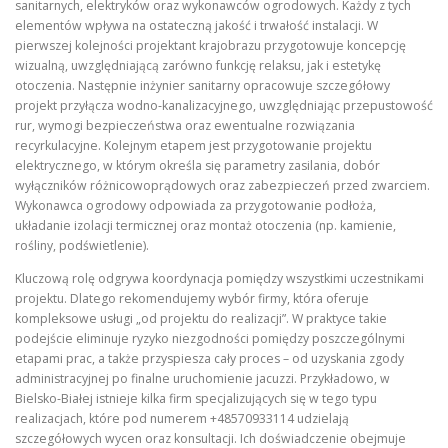
sanitarnych, elektryków oraz wykonawców ogrodowych. Każdy z tych
elementów wpływa na ostateczną jakość i trwałość instalacji. W
pierwszej kolejności projektant krajobrazu przygotowuje koncepcję
wizualną, uwzględniającą zarówno funkcję relaksu, jak i estetykę
otoczenia. Następnie inżynier sanitarny opracowuje szczegółowy
projekt przyłącza wodno‑kanalizacyjnego, uwzględniając przepustowość
rur, wymogi bezpieczeństwa oraz ewentualne rozwiązania
recyrkulacyjne. Kolejnym etapem jest przygotowanie projektu
elektrycznego, w którym określa się parametry zasilania, dobór
wyłączników różnicowoprądowych oraz zabezpieczeń przed zwarciem.
Wykonawca ogrodowy odpowiada za przygotowanie podłoża,
układanie izolacji termicznej oraz montaż otoczenia (np. kamienie,
rośliny, podświetlenie).
Kluczową rolę odgrywa koordynacja pomiędzy wszystkimi uczestnikami
projektu. Dlatego rekomendujemy wybór firmy, która oferuje
kompleksowe usługi „od projektu do realizacji”. W praktyce takie
podejście eliminuje ryzyko niezgodności pomiędzy poszczególnymi
etapami prac, a także przyspiesza cały proces – od uzyskania zgody
administracyjnej po finalne uruchomienie jacuzzi. Przykładowo, w
Bielsko‑Białej istnieje kilka firm specjalizujących się w tego typu
realizacjach, które pod numerem +48570933114 udzielają
szczegółowych wycen oraz konsultacji. Ich doświadczenie obejmuje