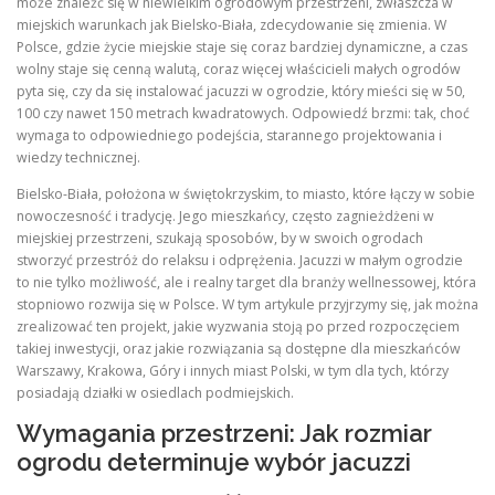
może znaleźć się w niewielkim ogrodowym przestrzeni, zwłaszcza w
miejskich warunkach jak Bielsko-Biała, zdecydowanie się zmienia. W
Polsce, gdzie życie miejskie staje się coraz bardziej dynamiczne, a czas
wolny staje się cenną walutą, coraz więcej właścicieli małych ogrodów
pyta się, czy da się instalować jacuzzi w ogrodzie, który mieści się w 50,
100 czy nawet 150 metrach kwadratowych. Odpowiedź brzmi: tak, choć
wymaga to odpowiedniego podejścia, starannego projektowania i
wiedzy technicznej.
Bielsko-Biała, położona w świętokrzyskim, to miasto, które łączy w sobie
nowoczesność i tradycję. Jego mieszkańcy, często zagnieżdżeni w
miejskiej przestrzeni, szukają sposobów, by w swoich ogrodach
stworzyć przestróż do relaksu i odprężenia. Jacuzzi w małym ogrodzie
to nie tylko możliwość, ale i realny target dla branży wellnessowej, która
stopniowo rozwija się w Polsce. W tym artykule przyjrzymy się, jak można
zrealizować ten projekt, jakie wyzwania stoją po przed rozpoczęciem
takiej inwestycji, oraz jakie rozwiązania są dostępne dla mieszkańców
Warszawy, Krakowa, Góry i innych miast Polski, w tym dla tych, którzy
posiadają działki w osiedlach podmiejskich.
Wymagania przestrzeni: Jak rozmiar
ogrodu determinuje wybór jacuzzi