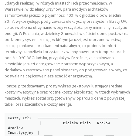
udanych realizacji w różnych miastach i ich przedmieściach. W
Warszawie, w dzielnicy Ursynów, para młodych architektów
zamontowała jacuzzi o pojemności 400 l w ogrodzie o powierzchni
30 m², wykorzystując podgrzewacz elektryczny oraz system filtracji UV,
co pozwoliło na utrzymanie wody w czystości przy minimalnym zużyciu
energii. W Poznaniu, w dzielnicy Grunwald, właściciel domu postawił na
podziemny system izolacji, w którym jacuzzi jest otoczone warstwą
izolacji piankowej oraz kamieni naturalnych, co podnosi komfort
termiczny i umożliwia korzystanie z wanny nawet przy temperaturach
poniżej 0 °C. W Gdańsku, przy plaży w Brzeźnie, zainstalowano
niewielkie jacuzzi zintegrowane z tarasem wypoczynkowym, a
dodatkowo zastosowano panel słoneczny do podgrzewania wody, co
pozwala na częściową niezależność energetyczną.
Poniżej przedstawiamy prosty wykres (tekstowy) ilustrujący średnie
koszty inwestycyjne oraz roczne koszty eksploatacji w trzech wybranych
miastach. Wykres został przygotowany w oparciu o dane z powyższej
tabeli oraz szacunkowe koszty energii.
Koszty (zł)   ──────────────────────────────────────

               |          Bielsko‑Biała   Kraków   
Wrocław

Inwestycyjny  │
