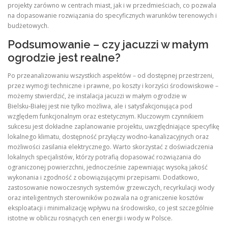
projekty zarówno w centrach miast, jak i w przedmieściach, co pozwala
na dopasowanie rozwiązania do specyficznych warunków terenowych i
budżetowych.
Podsumowanie – czy jacuzzi w małym
ogrodzie jest realne?
Po przeanalizowaniu wszystkich aspektów – od dostępnej przestrzeni,
przez wymogi techniczne i prawne, po koszty i korzyści środowiskowe –
możemy stwierdzić, że instalacja jacuzzi w małym ogrodzie w
Bielsku‑Białej jest nie tylko możliwa, ale i satysfakcjonująca pod
względem funkcjonalnym oraz estetycznym. Kluczowym czynnikiem
sukcesu jest dokładne zaplanowanie projektu, uwzględniające specyfikę
lokalnego klimatu, dostępność przyłączy wodno‑kanalizacyjnych oraz
możliwości zasilania elektrycznego. Warto skorzystać z doświadczenia
lokalnych specjalistów, którzy potrafią dopasować rozwiązania do
ograniczonej powierzchni, jednocześnie zapewniając wysoką jakość
wykonania i zgodność z obowiązującymi przepisami. Dodatkowo,
zastosowanie nowoczesnych systemów grzewczych, recyrkulacji wody
oraz inteligentnych sterowników pozwala na ograniczenie kosztów
eksploatacji i minimalizację wpływu na środowisko, co jest szczególnie
istotne w obliczu rosnących cen energii i wody w Polsce.