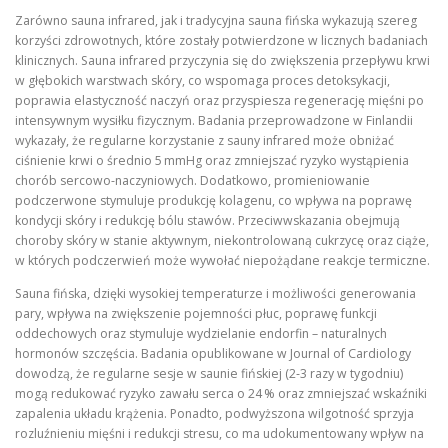
Zarówno sauna infrared, jak i tradycyjna sauna fińska wykazują szereg
korzyści zdrowotnych, które zostały potwierdzone w licznych badaniach
klinicznych. Sauna infrared przyczynia się do zwiększenia przepływu krwi
w głębokich warstwach skóry, co wspomaga proces detoksykacji,
poprawia elastyczność naczyń oraz przyspiesza regenerację mięśni po
intensywnym wysiłku fizycznym. Badania przeprowadzone w Finlandii
wykazały, że regularne korzystanie z sauny infrared może obniżać
ciśnienie krwi o średnio 5 mmHg oraz zmniejszać ryzyko wystąpienia
chorób sercowo-naczyniowych. Dodatkowo, promieniowanie
podczerwone stymuluje produkcję kolagenu, co wpływa na poprawę
kondycji skóry i redukcję bólu stawów. Przeciwwskazania obejmują
choroby skóry w stanie aktywnym, niekontrolowaną cukrzycę oraz ciąże,
w których podczerwień może wywołać niepożądane reakcje termiczne.
Sauna fińska, dzięki wysokiej temperaturze i możliwości generowania
pary, wpływa na zwiększenie pojemności płuc, poprawę funkcji
oddechowych oraz stymuluje wydzielanie endorfin – naturalnych
hormonów szczęścia. Badania opublikowane w Journal of Cardiology
dowodzą, że regularne sesje w saunie fińskiej (2‑3 razy w tygodniu)
mogą redukować ryzyko zawału serca o 24 % oraz zmniejszać wskaźniki
zapalenia układu krążenia. Ponadto, podwyższona wilgotność sprzyja
rozluźnieniu mięśni i redukcji stresu, co ma udokumentowany wpływ na