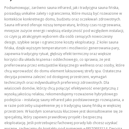
Podsumowując, zarówno sauna infrared, jak i tradycyjna sauna fińska,
posiadają unikalne zalety i ograniczenia, które muszą być rozważone w
kontekście konkretnego domu, budżetu oraz oczekiwań zdrowotnych.
Sauna infrared oferuje niższą temperaturę, krótszy czas rozgrzewania,
mniejsze zużycie energii i większą elastyczność pod względem instalacji,
co czyni ją atrakcyjnym wyborem dla osób ceniących nowoczesny
design, szybkie sesje i ograniczone koszty eksploatacji. Z kolei sauna
fińska, dzięki wyższym temperaturom i możliwości generowania pary,
zapewnia tradycyjny rytuał, głębszy efekt termiczny oraz większe
korzyści dla układu krążenia i oddechowego, co sprawia, że jest
preferowana przez entuzjastów klasycznego wellness oraz osoby, które
chcą wprowadzić do domu element luksusowej strefy spa. Ostateczna
decyzja powinna zależeć od dostępnej przestrzeni, wymagań
technicznych oraz indywidualnych preferencji zdrowotnych. Dla
właścicieli domów, którzy chcą połączyć efektywność energetyczną z
wysoką jakością relaksu, rekomendujemy rozważenie hybrydowego
podejścia – instalację sauny infrared jako podstawowego rozwiązania, a
w razie potrzeby uzupełnienie jej o tradycyjną saunę fińską w większej
przestrzeni. W każdym scenariuszu kluczowe jest skonsultowanie się ze
specjalistą, który zapewni prawidłowy projekt i bezpieczną
eksploatację. Jeśli potrzebujesz fachowej porady lub chcesz uzyskać
wycenę, zachęcamy do kontaktu pod numerem +48570933114. Decyzja