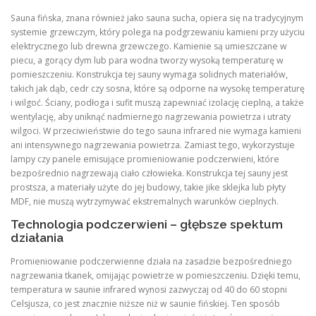
Sauna fińska, znana również jako sauna sucha, opiera się na tradycyjnym
systemie grzewczym, który polega na podgrzewaniu kamieni przy użyciu
elektrycznego lub drewna grzewczego. Kamienie są umieszczane w
piecu, a gorący dym lub para wodna tworzy wysoką temperaturę w
pomieszczeniu. Konstrukcja tej sauny wymaga solidnych materiałów,
takich jak dąb, cedr czy sosna, które są odporne na wysokę temperaturę
i wilgoć. Ściany, podłoga i sufit muszą zapewniać izolację cieplną, a także
wentylację, aby uniknąć nadmiernego nagrzewania powietrza i utraty
wilgoci. W przeciwieństwie do tego sauna infrared nie wymaga kamieni
ani intensywnego nagrzewania powietrza. Zamiast tego, wykorzystuje
lampy czy panele emisujące promieniowanie podczerwieni, które
bezpośrednio nagrzewają ciało człowieka. Konstrukcja tej sauny jest
prostsza, a materiały użyte do jej budowy, takie jike sklejka lub płyty
MDF, nie muszą wytrzymywać ekstremalnych warunków cieplnych.
Technologia podczerwieni – głębsze spektum
działania
Promieniowanie podczerwienne działa na zasadzie bezpośredniego
nagrzewania tkanek, omijając powietrze w pomieszczeniu. Dzięki temu,
temperatura w saunie infrared wynosi zazwyczaj od 40 do 60 stopni
Celsjusza, co jest znacznie niższe niż w saunie fińskiej. Ten sposób