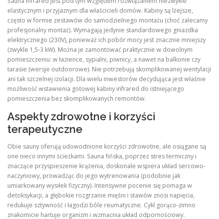
Sauna infrared jest pod tym względem rozwiązaniem niezwykle
elastycznym i przyjaznym dla właścicieli domów. Kabiny są lżejsze,
często w formie zestawów do samodzielnego montażu (choć zalecamy
profesjonalny montaż). Wymagają jedynie standardowego gniazdka
elektrycznego (230V), ponieważ ich pobór mocy jest znacznie mniejszy
(zwykle 1,5-3 kW). Można je zamontować praktycznie w dowolnym
pomieszczeniu: w łazience, sypialni, piwnicy, a nawet na balkonie czy
tarasie (wersje outdoorowe). Nie potrzebują skomplikowanej wentylacji
ani tak szczelnej izolacji. Dla wielu inwestorów decydująca jest właśnie
możliwość wstawienia gotowej kabiny infrared do istniejącego
pomieszczenia bez skomplikowanych remontów.
Aspekty zdrowotne i korzyści
terapeutyczne
Obie sauny oferują udowodnione korzyści zdrowotne, ale osiągane są
one nieco innymi ścieżkami. Sauna fińska, poprzez stres termiczny i
znaczące przyspieszenie krążenia, doskonale wspiera układ sercowo-
naczyniowy, prowadząc do jego wytrenowania (podobnie jak
umiarkowany wysiłek fizyczny). Intensywne pocenie się pomaga w
detoksykacji, a głębokie rozgrzanie mięśni i stawów znosi napięcia,
redukuje sztywność i łagodzi bóle reumatyczne. Cykl gorąco-zimno
znakomicie hartuje organizm i wzmacnia układ odpornościowy.