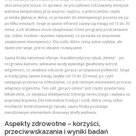
otoczenia jest niższa, co sprawia, że początkowo odczuwamy mniejsze
wahania temperatury przy wejściu i wyjściu, a jednocześnie ciepło
przenika głębiej w skórę, co prowadzi do intensywnego pocenia się już
po kilku minutach. Sesje w saunie infrared zazwyczaj trwają od 15 do 30
minut, a ich struktura może obejmować różne programy podczerwieni
(np. niskie, średnie i wysokie natężenie), co pozwala na stopniowe
zwiększanie intensywności. Dla osób, które cenią sobie szybkie, ale
skuteczne sesje, jest to idealne rozwiązanie.
Sauna fińska natomiast oferuje charakterystyczny rytuał „błotny” – po
rozgrzaniu kamieni, wlewanie wody wywołuje gwałtowny wzrost
wilgotności, co zwiększa odczucie gorąca i przyspiesza potliwość. Sesje
w tradycyjnej saunie trwają zwykle od 10 do 20 minut, po czym
następuje przerwa na schłodzenie, co jest istotnym elementem procesu
adaptacji organizmu. Ten cykl „gorąco‑zimno” jest często powtarzany
kilkukrotnie, co zwiększa efektywność treningu termicznego i wpływa na
poprawę krążenia. Dla miłośników tradycji i osób, które cenią sobie
możliwość kontrolowanego rytuału, sauna fińska pozostaje
nieodzownym elementem domowej strefy wellness.
Aspekty zdrowotne – korzyści,
przeciwwskazania i wyniki badań