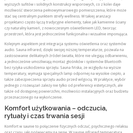
wyższych sufitów i solidnych konstrukcji wsporowych, co z kolei daje
możliwość stworzenia pełnowymiarowego pomieszczenia, które może
stać się centralnym punktem strefy wellness. W takiej aranżacji
projektanci często łączą tradycyjne elementy, takie jak kamienne ściany
czy naturalny kamień, z nowoczesnym oświetleniem LED, tworząc
przestrzeń, która jest jednocześnie funkcjonalna i wizualnie imponująca.
Kolejnym aspektem jest integracja systemu oświetlenia oraz systemów
audio. Sauna infrared, dzięki swojej niższej temperaturze, pozwala na
zastosowanie delikatnych źródeł światła, które nie ulegają odbarwieniu,
a jednocześnie umożliwiają montaż głośników i systemów Bluetooth
bez ryzyka uszkodzenia sprzętu. Sauna fińska, ze względu na wyższe
temperatury, wymaga specjalnych lamp odpornej na wysokie ciepło, a
także zabezpieczenia sprzętu audio przed wilgocią. W praktyce, wybór
jednego z rozwiązań zależy nie tylko od preferencji estetycznych, ale
także od dostępnej powierzchni, możliwości instalacyjnych oraz budżetu
przeznaczonego na wykończenie.
Komfort użytkowania – odczucia,
rytuały i czas trwania sesji
Komfort w saunie to połączenie fizycznych odczuć, psychicznego relaksu
oraz czasu, jaki poświęcamy na sesję. W saunie infrared temperatura