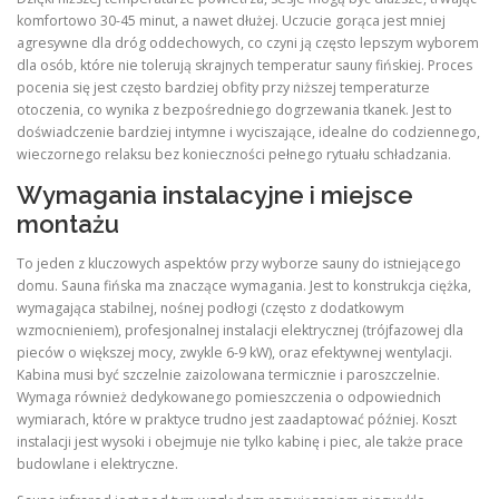
komfortowo 30-45 minut, a nawet dłużej. Uczucie gorąca jest mniej
agresywne dla dróg oddechowych, co czyni ją często lepszym wyborem
dla osób, które nie tolerują skrajnych temperatur sauny fińskiej. Proces
pocenia się jest często bardziej obfity przy niższej temperaturze
otoczenia, co wynika z bezpośredniego dogrzewania tkanek. Jest to
doświadczenie bardziej intymne i wyciszające, idealne do codziennego,
wieczornego relaksu bez konieczności pełnego rytuału schładzania.
Wymagania instalacyjne i miejsce
montażu
To jeden z kluczowych aspektów przy wyborze sauny do istniejącego
domu. Sauna fińska ma znaczące wymagania. Jest to konstrukcja ciężka,
wymagająca stabilnej, nośnej podłogi (często z dodatkowym
wzmocnieniem), profesjonalnej instalacji elektrycznej (trójfazowej dla
pieców o większej mocy, zwykle 6-9 kW), oraz efektywnej wentylacji.
Kabina musi być szczelnie zaizolowana termicznie i paroszczelnie.
Wymaga również dedykowanego pomieszczenia o odpowiednich
wymiarach, które w praktyce trudno jest zaadaptować później. Koszt
instalacji jest wysoki i obejmuje nie tylko kabinę i piec, ale także prace
budowlane i elektryczne.