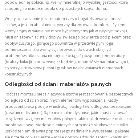
odpowiedniej izolacji, np. wełny mineralnej o wysokiej gęstości, która
zapobiegnie ucieczce ciepła do pozostałych części domu.
Wentylacja w saunie jest tematem często bagatelizowanym przez
laików, a jest on absolutnie krytyczny dla zdrowia i komfortu. System
wentylacyjny w saunie nie może być identyczny jak w zwykłym pokoju.
Musi on zapewniać stały dopływ świeżego powietrza pod piecem oraz
odpływ zużytego, gorącego powietrza w przeciwległym rogu
pomieszczenia. Zła wentylacja prowadzi do dwóch skrajnych
problemów: albo sauna nie będzie osiągać pożądanej temperatury
(brak cyrkulacji), albo wewnątrz będzie gromadzić się nadmiar wilgoci,
co sprzyja rozwojowi pleśni i grzybów na drewnianych elementach
konstrukcyjnych.
Odległości od ścian i materiałów palnych
Podczas montażu pieca niezwykle istotne jest zachowanie bezpiecznych
odległości od ścian oraz innych elementów wyposażenia. Każdy
producent pieca podaje w instrukcji obsługi tzw. odległości bezpieczne
(clearance distances). Są to minimalne dystanse, jakie musi zachować
urządzenie wzglęby materiałów palnych, takich jak drewniane obicia czy
meble saunowe. Niedopełnienie tych norm może skutkować nie tylko
uszkodzeniem drewna poprzez jego nadmierne wysuszenie i pękanie,
ale przede co ważniejsze – może doprowadzić do zapłonu konstrukcji