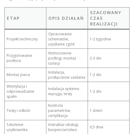
SZACOWANY
ETAP
OPIS DZIAŁAŃ
CZAS
REALIZACJI
Opracowanie
Projekt techniczny
schematów,
1‑2 tygodnie
uzyskanie zgód
Wzmocnienie
Przygotowanie
podłogi, montaż
2‑3 dni
podłoża
izolacji
Instalacja,
Montaż pieca
1‑2 dni
podłączenie zasilania
Wentylacja i
Instalacja systemu
odprowadzanie
1‑2 dni
wyciągu, testy
spalin
Kontrola
Testy i odbiór
parametrów,
1 dzień
certyfikacja
Szkolenie
Instruktaż obsługi,
0,5 dnia
użytkownika
bezpieczeństwo