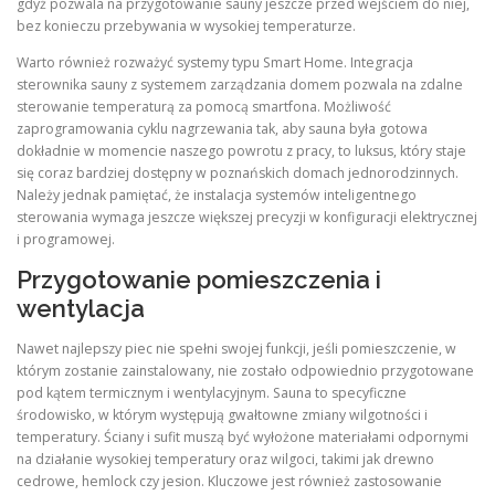
gdyż pozwala na przygotowanie sauny jeszcze przed wejściem do niej,
bez konieczu przebywania w wysokiej temperaturze.
Warto również rozważyć systemy typu Smart Home. Integracja
sterownika sauny z systemem zarządzania domem pozwala na zdalne
sterowanie temperaturą za pomocą smartfona. Możliwość
zaprogramowania cyklu nagrzewania tak, aby sauna była gotowa
dokładnie w momencie naszego powrotu z pracy, to luksus, który staje
się coraz bardziej dostępny w poznańskich domach jednorodzinnych.
Należy jednak pamiętać, że instalacja systemów inteligentnego
sterowania wymaga jeszcze większej precyzji w konfiguracji elektrycznej
i programowej.
Przygotowanie pomieszczenia i
wentylacja
Nawet najlepszy piec nie spełni swojej funkcji, jeśli pomieszczenie, w
którym zostanie zainstalowany, nie zostało odpowiednio przygotowane
pod kątem termicznym i wentylacyjnym. Sauna to specyficzne
środowisko, w którym występują gwałtowne zmiany wilgotności i
temperatury. Ściany i sufit muszą być wyłożone materiałami odpornymi
na działanie wysokiej temperatury oraz wilgoci, takimi jak drewno
cedrowe, hemlock czy jesion. Kluczowe jest również zastosowanie