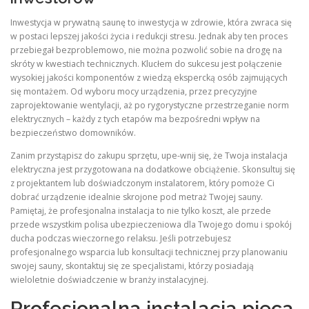
Inwestycja w prywatną saunę to inwestycja w zdrowie, która zwraca się
w postaci lepszej jakości życia i redukcji stresu. Jednak aby ten proces
przebiegał bezproblemowo, nie można pozwolić sobie na drogę na
skróty w kwestiach technicznych. Klucłem do sukcesu jest połączenie
wysokiej jakości komponentów z wiedzą ekspercką osób zajmujących
się montażem. Od wyboru mocy urządzenia, przez precyzyjne
zaprojektowanie wentylacji, aż po rygorystyczne przestrzeganie norm
elektrycznych – każdy z tych etapów ma bezpośredni wpływ na
bezpieczeństwo domowników.
Zanim przystąpisz do zakupu sprzętu, upe-wnij się, że Twoja instalacja
elektryczna jest przygotowana na dodatkowe obciążenie. Skonsultuj się
z projektantem lub doświadczonym instalatorem, który pomoże Ci
dobrać urządzenie idealnie skrojone pod metraż Twojej sauny.
Pamiętaj, że profesjonalna instalacja to nie tylko koszt, ale przede
przede wszystkim polisa ubezpieczeniowa dla Twojego domu i spokój
ducha podczas wieczornego relaksu. Jeśli potrzebujesz
profesjonalnego wsparcia lub konsultacji technicznej przy planowaniu
swojej sauny, skontaktuj się ze specjalistami, którzy posiadają
wieloletnie doświadczenie w branży instalacyjnej.
Profesjonalna instalacja pieca