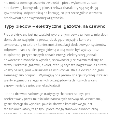
nie można pominąć aspektu trwałości – piece wykonane ze stali
nierdzewnej lub wysokiej jakości żeliwa charakteryzują się długą
żywotnością i odpornością na korozję, co jest szczególnie ważne w
środowisku o podwyższonej wilgotności.
Typy pieców – elektryczne, gazowe, na drewno
Piec elektryczny jest najczęściej wybieranym rozwiązaniem w miejskich
domach, ze względu na prostą obsługę, precyzyjną kontrolę
temperatury oraz brak konieczności instalacji dodatkowych systemów
odprowadzania spalin. Jego główną wadą może być wyższy koszt
eksploatacji przy rosnących cenach energii elektrycznej, jednak
nowoczesne modele o wysokiej sprawności (≥ 95 %) minimalizują te
straty. Piekarniki gazowe, z kolei, oferują szybsze nagrzewanie i niższe
koszty paliwa, pod warunkiem że w budynku istnieje dostęp do gazu
ziemnego lub propanu. Wymagają one jednak specjalistycznej instalacji
wentylacyjnej oraz regularnych przeglądów technicznych w celu
zapewnienia bezpiecznej eksploatacji.
Piec na drewno zachowuje tradycyjny charakter sauny i jest
preferowany przez miłośników naturalnych rozwiązań. W Poznaniu,
gdzie dostęp do wysokiej jakości drewna kominkowego jest
stosunkowo łatwy, tego typu piece mogą stanowić ekonomiczną