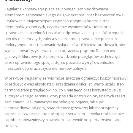
Regularna konserwacja pieca saunowego jest nieodzownym
elementem zapewnienia jego długowieczności oraz bezpieczeństwa
użytkowania. Najważniejsze czynności obejmują kontrolę stanu
elementów grzewczych, czyszczenie wymienników ciepła oraz
sprawdzanie szczelności instalacji odprowadzania spalin. W przypadku
pieców elektrycznych, zaleca się coroczne sprawdzenie połączeń
elektrycznych oraz testowanie wyłączników różnicowoprądowych, aby
wyeliminować ryzyko zwarcia lub porażenia prądem. Dla pieców
gazowych kluczowe jest przeprowadzanie przeglądów technicznych
przez uprawnionego specjalistę, co pozwala wykryć ewentualne
nieszczelności oraz zużycie elementów palnych.
W praktyce, regularny serwis może znacznie ograniczyć koszty naprawy i
przedłużyć okres eksploatacji urządzenia o kilka lat. Warto ustalić stały
harmonogram przeglądów, np. co 6 miesięcy, oraz korzystać z usług
autoryzowanego serwisu, który posiada dostęp do oryginalnych części
zamiennych. Jeśli zauważysz niepokojące objawy, takie jak
nieprawidłowe odgłosy, spadek mocy grzewczej lub nieprzyjemny
zapach, niezwłocznie skontaktuj się z serwisem – szybka reakcja może
zapobiec poważniejszym awariom i zapewnić bezpieczeństwo całej
rodziny.