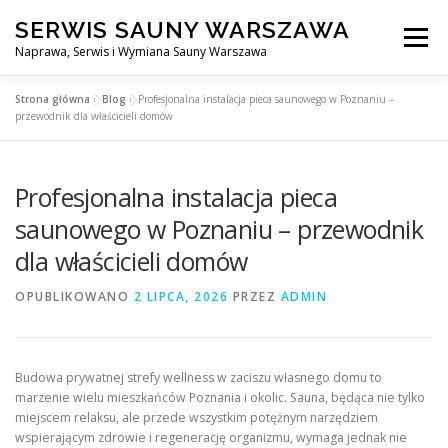
Przejdź
SERWIS SAUNY WARSZAWA
do
Menu
treści
Naprawa, Serwis i Wymiana Sauny Warszawa
Strona główna
»
Blog
»
Profesjonalna instalacja pieca saunowego w Poznaniu –
SERWIS DO SAUNY WARSZAWA
BLOG
KONTAKT
przewodnik dla właścicieli domów
Profesjonalna instalacja pieca
saunowego w Poznaniu – przewodnik
dla właścicieli domów
OPUBLIKOWANO
2 LIPCA, 2026
PRZEZ
ADMIN
Budowa prywatnej strefy wellness w zaciszu własnego domu to
marzenie wielu mieszkańców Poznania i okolic. Sauna, będąca nie tylko
miejscem relaksu, ale przede wszystkim potężnym narzędziem
wspierającym zdrowie i regenerację organizmu, wymaga jednak nie