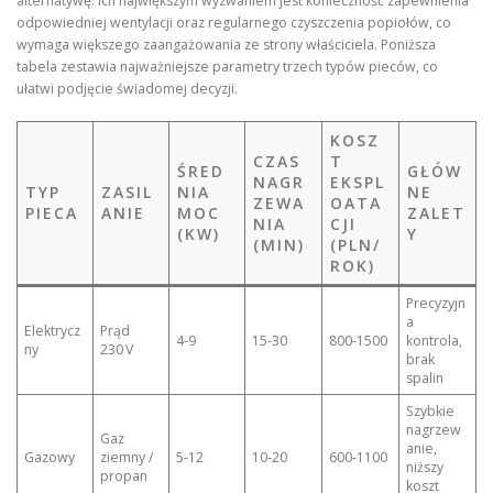
alternatywę. Ich największym wyzwaniem jest konieczność zapewnienia
odpowiedniej wentylacji oraz regularnego czyszczenia popiołów, co
wymaga większego zaangażowania ze strony właściciela. Poniższa
tabela zestawia najważniejsze parametry trzech typów pieców, co
ułatwi podjęcie świadomej decyzji.
KOSZ
CZAS
T
ŚRED
GŁÓW
NAGR
EKSPL
TYP
ZASIL
NIA
NE
ZEWA
OATA
PIECA
ANIE
MOC
ZALET
NIA
CJI
(KW)
Y
(MIN)
(PLN/
ROK)
Precyzyjn
a
Elektrycz
Prąd
4‑9
15‑30
800‑1500
kontrola,
ny
230 V
brak
spalin
Szybkie
nagrzew
Gaz
anie,
Gazowy
ziemny /
5‑12
10‑20
600‑1100
niższy
propan
koszt