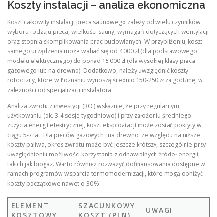
Koszty instalacji – analiza ekonomiczna
Koszt całkowity instalacji pieca saunowego zależy od wielu czynników:
wyboru rodzaju pieca, wielkości sauny, wymagań dotyczących wentylacji
oraz stopnia skomplikowania prac budowlanych. W przybliżeniu, koszt
samego urządzenia może wahać się od 4 000 zł (dla podstawowego
modelu elektrycznego) do ponad 15 000 zł (dla wysokiej klasy pieca
gazowego lub na drewno). Dodatkowo, należy uwzględnić koszty
robocizny, które w Poznaniu wynoszą średnio 150‑250 zł za godzinę, w
zależności od specjalizacji instalatora.
Analiza zwrotu z inwestycji (ROI) wskazuje, że przy regularnym
użytkowaniu (ok. 3‑4 sesje tygodniowo) i przy założeniu średniego
zużycia energii elektrycznej, koszt eksploatacji może zostać pokryty w
ciągu 5‑7 lat. Dla pieców gazowych i na drewno, ze względu na niższe
koszty paliwa, okres zwrotu może być jeszcze krótszy, szczególnie przy
uwzględnieniu możliwości korzystania z odnawialnych źródeł energii,
takich jak biogaz. Warto również rozważyć dofinansowania dostępne w
ramach programów wsparcia termomodernizacji, które mogą obniżyć
koszty początkowe nawet o 30 %.
ELEMENT
SZACUNKOWY
UWAGI
KOSZTOWY
KOSZT (PLN)