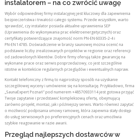
instalatorem – na co zwrócić uwagę
Wybór odpowiedniej firmy instalacyjnej jest kluczowy dla zapewnienia
bezpieczeństwa i trwałości całego systemu. Przede wszystkim, warto
sprawdzić, czy instalator posiada aktualne uprawnienia SEP
(Uprawnienia do wykonywania prac elektroenergetycznych) oraz
certyfikaty potwierdzające znajomość norm PN‑EN 60335‑2‑4 i
PN‑EN 14785. Doświadczenie w branży saunowej można ocenić na
podstawie liczby zrealizowanych projektów w regionie oraz referencji
od zadowolonych klientów. Dobre firmy oferują także gwarancję na
wykonane prace oraz serwis posprzedażowy, co jest szczególnie
istotne w kontekście regularnych przeglądów i ewentualnych napraw.
Kontakt telefoniczny z firmą to najprostszy sposób na uzyskanie
szczegółowej wyceny i umówienie się na konsultację. Przykładowo, firma
„SaunaExpert Poznań” pod numerem +48570933114 jest gotowa przyjąć
Twoje zapytanie i przedstawić kompleksową ofertę, obejmującą
zarówno projekt, montaż, jak i późniejszy serwis. Warto również zapytać
o możliwość podpisania umowy ramowej, która zapewnia stały dostęp
do usług serwisowych po preferencyjnych cenach oraz umożliwia
szybkie reagowanie w razie awarii.
Przegląd najlepszych dostawców w