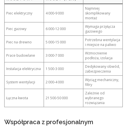
Najmniej
Piec elektryczny
4 000‑9 000
skomplikowany
montaż
Wymaga przyłącza
Piec gazowy
6 000‑12 000
gazowego
Potrzebna wentylacja
Piec na drewno
5 000‑15 000
i miejsce na paliwo
Wzmocnienie
Prace budowlane
3 000‑7 000
podłoża, izolacja
Dedykowany obwód,
Instalacja elektryczna
1 500‑3 000
zabezpieczenia
Wyciąg mechaniczny,
System wentylacji
2 000‑4 000
filtry
Zależnie od
Łączna kwota
21 500‑50 000
wybranego
rozwiązania
Współpraca z profesjonalnym