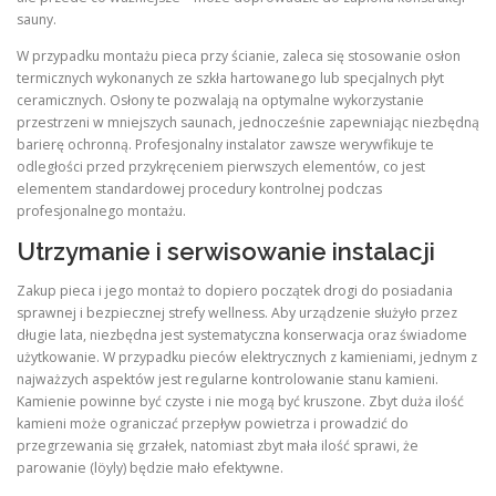
sauny.
W przypadku montażu pieca przy ścianie, zaleca się stosowanie osłon
termicznych wykonanych ze szkła hartowanego lub specjalnych płyt
ceramicznych. Osłony te pozwalają na optymalne wykorzystanie
przestrzeni w mniejszych saunach, jednocześnie zapewniając niezbędną
barierę ochronną. Profesjonalny instalator zawsze werywfikuje te
odległości przed przykręceniem pierwszych elementów, co jest
elementem standardowej procedury kontrolnej podczas
profesjonalnego montażu.
Utrzymanie i serwisowanie instalacji
Zakup pieca i jego montaż to dopiero początek drogi do posiadania
sprawnej i bezpiecznej strefy wellness. Aby urządzenie służyło przez
długie lata, niezbędna jest systematyczna konserwacja oraz świadome
użytkowanie. W przypadku pieców elektrycznych z kamieniami, jednym z
najważzych aspektów jest regularne kontrolowanie stanu kamieni.
Kamienie powinne być czyste i nie mogą być kruszone. Zbyt duża ilość
kamieni może ograniczać przepływ powietrza i prowadzić do
przegrzewania się grzałek, natomiast zbyt mała ilość sprawi, że
parowanie (löyly) będzie mało efektywne.