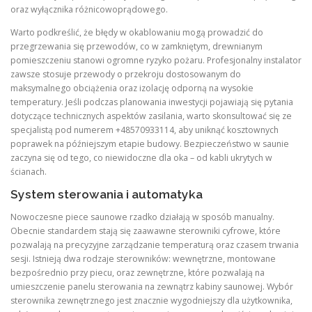
oraz wyłącznika różnicowoprądowego.
Warto podkreślić, że błędy w okablowaniu mogą prowadzić do
przegrzewania się przewodów, co w zamkniętym, drewnianym
pomieszczeniu stanowi ogromne ryzyko pożaru. Profesjonalny instalator
zawsze stosuje przewody o przekroju dostosowanym do
maksymalnego obciążenia oraz izolację odporną na wysokie
temperatury. Jeśli podczas planowania inwestycji pojawiają się pytania
dotyczące technicznych aspektów zasilania, warto skonsultować się ze
specjalistą pod numerem +48570933114, aby uniknąć kosztownych
poprawek na późniejszym etapie budowy. Bezpieczeństwo w saunie
zaczyna się od tego, co niewidoczne dla oka – od kabli ukrytych w
ścianach.
System sterowania i automatyka
Nowoczesne piece saunowe rzadko działają w sposób manualny.
Obecnie standardem stają się zaawawne sterowniki cyfrowe, które
pozwalają na precyzyjne zarządzanie temperaturą oraz czasem trwania
sesji. Istnieją dwa rodzaje sterowników: wewnętrzne, montowane
bezpośrednio przy piecu, oraz zewnętrzne, które pozwalają na
umieszczenie panelu sterowania na zewnątrz kabiny saunowej. Wybór
sterownika zewnętrznego jest znacznie wygodniejszy dla użytkownika,