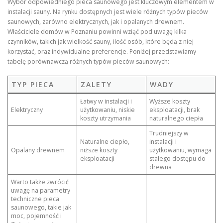
Wybór odpowiedniego pieca saunowego jest kluczowym elementem w
instalacji sauny. Na rynku dostępnych jest wiele różnych typów pieców
saunowych, zarówno elektrycznych, jak i opalanych drewnem.
Właściciele domów w Poznaniu powinni wziąć pod uwagę kilka
czynników, takich jak wielkość sauny, ilość osób, które będą z niej
korzystać, oraz indywidualne preferencje. Poniżej przedstawiamy
tabelę porównawczą różnych typów pieców saunowych:
TYP PIECA
ZALETY
WADY
Łatwy w instalacji i
Wyższe koszty
Elektryczny
użytkowaniu, niskie
eksploatacji, brak
koszty utrzymania
naturalnego ciepła
Trudniejszy w
Naturalne ciepło,
instalacji i
Opalany drewnem
niższe koszty
użytkowaniu, wymaga
eksploatacji
stałego dostępu do
drewna
Warto także zwrócić
uwagę na parametry
techniczne pieca
saunowego, takie jak
moc, pojemność i