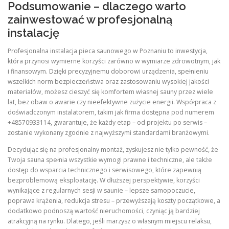
Podsumowanie – dlaczego warto
zainwestować w profesjonalną
instalację
Profesjonalna instalacja pieca saunowego w Poznaniu to inwestycja,
która przynosi wymierne korzyści zarówno w wymiarze zdrowotnym, jak
i finansowym. Dzięki precyzyjnemu doborowi urządzenia, spełnieniu
wszelkich norm bezpieczeństwa oraz zastosowaniu wysokiej jakości
materiałów, możesz cieszyć się komfortem własnej sauny przez wiele
lat, bez obaw o awarie czy nieefektywne zużycie energii. Współpraca z
doświadczonym instalatorem, takim jak firma dostępna pod numerem
+48570933114, gwarantuje, że każdy etap – od projektu po serwis –
zostanie wykonany zgodnie z najwyższymi standardami branżowymi.
Decydując się na profesjonalny montaż, zyskujesz nie tylko pewność, że
Twoja sauna spełnia wszystkie wymogi prawne i techniczne, ale także
dostęp do wsparcia technicznego i serwisowego, które zapewnią
bezproblemową eksploatację. W dłuższej perspektywie, korzyści
wynikające z regularnych sesji w saunie – lepsze samopoczucie,
poprawa krążenia, redukcja stresu – przewyższają koszty początkowe, a
dodatkowo podnoszą wartość nieruchomości, czyniąc ją bardziej
atrakcyjną na rynku. Dlatego, jeśli marzysz o własnym miejscu relaksu,