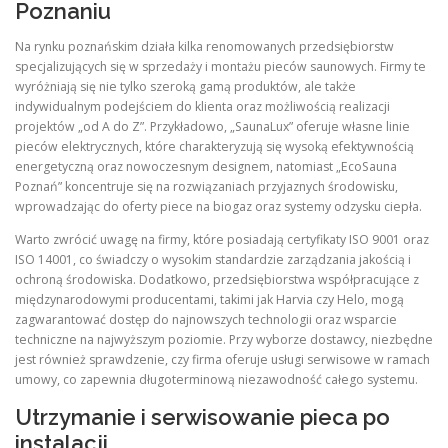
Poznaniu
Na rynku poznańskim działa kilka renomowanych przedsiębiorstw
specjalizujących się w sprzedaży i montażu pieców saunowych. Firmy te
wyróżniają się nie tylko szeroką gamą produktów, ale także
indywidualnym podejściem do klienta oraz możliwością realizacji
projektów „od A do Z”. Przykładowo, „SaunaLux” oferuje własne linie
pieców elektrycznych, które charakteryzują się wysoką efektywnością
energetyczną oraz nowoczesnym designem, natomiast „EcoSauna
Poznań” koncentruje się na rozwiązaniach przyjaznych środowisku,
wprowadzając do oferty piece na biogaz oraz systemy odzysku ciepła.
Warto zwrócić uwagę na firmy, które posiadają certyfikaty ISO 9001 oraz
ISO 14001, co świadczy o wysokim standardzie zarządzania jakością i
ochroną środowiska. Dodatkowo, przedsiębiorstwa współpracujące z
międzynarodowymi producentami, takimi jak Harvia czy Helo, mogą
zagwarantować dostęp do najnowszych technologii oraz wsparcie
techniczne na najwyższym poziomie. Przy wyborze dostawcy, niezbędne
jest również sprawdzenie, czy firma oferuje usługi serwisowe w ramach
umowy, co zapewnia długoterminową niezawodność całego systemu.
Utrzymanie i serwisowanie pieca po
instalacji