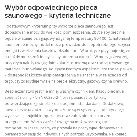
Wybór odpowiedniego pieca
saunowego – kryteria techniczne
Podstawowym kryterium przy wyborze pieca saunowego jest
dopasowanie mocy do wielkości pomieszczenia. Zbyt słaby piec nie
będzie w stanie osiągnąć wymaganej temperatury 80‑100 °C, natomiast
nadmiernie mocny model może prowadzić do niepotrzebnego zużycia
energii i zwiększenia kosztów eksploatacji. W praktyce przyjmuje się, że
na każdy metr sześcienny sauny potrzeba około 1 kW mocy grzewczej,
przy czym należy uwzględnić izolację termiczną oraz rodzaj używanego
materiału budowlanego. Kolejnym istotnym aspektem jest rodzaj paliwa
– dostępność i koszty eksploatacji różnią się znacznie w zależności od
tego, czy zdecydujemy się na piec elektryczny, gazowy czy na drewno.
Bezpieczeństwo jest nie mniej ważnym czynnikiem. Każdy piec musi
spełniać normy PN‑EN 60335‑2‑4 oraz posiadać certyfikaty
potwierdzające zgodność z europejskimi standardami. Dodatkowo,
nowoczesne urządzenia wyposażone są w systemy automatycznego
wyłączania, czujniki temperatury oraz zabezpieczenia przed
przegrzaniem. Warto zwrócić uwagę na możliwość regulacji
temperatury i czasu pracy, co pozwala na precyzyjne dopasowanie
parametrów sesji do indywidualnych potrzeb użytkownika. Na koniec,