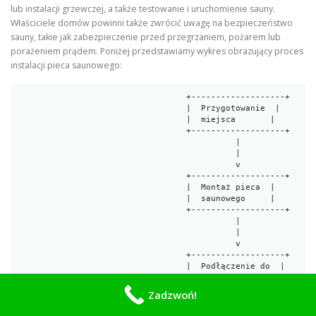
lub instalacji grzewczej, a także testowanie i uruchomienie sauny.
Właściciele domów powinni także zwrócić uwagę na bezpieczeństwo
sauny, takie jak zabezpieczenie przed przegrzaniem, pożarem lub
porażeniem prądem. Poniżej przedstawiamy wykres obrazujący proces
instalacji pieca saunowego:
                                  +-------------------+

                                  |  Przygotowanie  |

                                  |  miejsca       |

                                  +-------------------+

                                            |

                                            |

                                            v

                                  +-------------------+

                                  |  Montaż pieca  |

                                  |  saunowego     |

                                  +-------------------+

                                            |

                                            |

                                            v

                                  +-------------------+

                                  |  Podłączenie do  |

                                  |  sieci elektrycznej|

                                  |  lub instalacji  |

Zadzwoń!
                                  |  grzewczej      |

                                  +-------------------+
