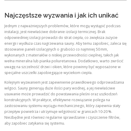
Najczęstsze wyzwania i jak ich unikać
Jednym z najważniejszych problemów, które mogą wystąpić podczas
instalacji, jest niewłaściwe dobranie izolacji termicznej. Brak
odpowiedniej izolacji prowadzi do strat ciepła, co zwiększa zużycie
energii i wydłuża czas nagrzewania sauny. Aby temu zapobiec, zaleca się
stosowanie paneli izolacyjnych o grubości co najmniej 50 mm,
wykonanych z materiałów o niskiej przewodności cieplnej, takich jak
wełna mineralna lub pianka poliuretanowa. Dodatkowo, warto zwrócić
uwagę na szczelność drzwi i okien, które powinny być wyposażone w
specjalne uszczelki zapobiegające wyciekom ciepła.
Kolejnym wyzwaniem jest zapewnienie prawidłowego odprowadzania
wilgoci. Sauny generują duże ilości pary wodnej, a jej niewłaściwe
usuwanie może prowadzić do powstawania pleśni oraz uszkodzeń
konstrukcyjnych. W praktyce, efektywne rozwiązanie polega na
zastosowaniu systemu wyciągu mechanicznego, który zapewnia stały
przepływ powietrza i utrzymuje wilgotność w granicach 10‑20 %.
Niezbędne jest również regularne sprawdzanie i czyszczenie filtrów,
aby zapobiec zatykania się systemu.