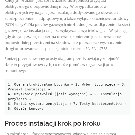
Kolejnym krokiem jest sprawdzenie dostępności przyłącza
elektrycznego o odpowiedniej mocy. W przypadku pieców
elektrycznych wymagana jest instalacja dedykowanego obwodu z
zabezpieczeniem nadprądowym, a także wyłącznik różnicowoprądowy
(RCD) klasy C. Dla pieców gazowych niezbędne jest podłączenie do sieci
gazowej oraz instalacja czujnika wykrywania wycieków gazu. W sytuacji,
gdy decydujesz się na piec na drewno, konieczne jest zapewnienie
odpowiedniej przestrzeni na składowanie paliwa oraz wyznaczenie
drogi odprowadzania spalin, zgodnie z normą PN‑EN 14785.
Poniżej przedstawiamy prosty diagram przedstawiający kolejność
działań przygotowawczych, co może pomóc w organizacji prac
remontowych.
1. Ocena strukturalna budynku → 2. Wybór typu pieca → 3. 
Projekt instalacji → 

4. Uzyskanie pozwoleń (jeśli wymagane) → 5. Instalacja 
przyłącza → 

6. Montaż systemu wentylacji → 7. Testy bezpieczeństwa → 
Proces instalacji krok po kroku
Po zakończeniu fazy przygotowawczej, właściwa instalacja pieca