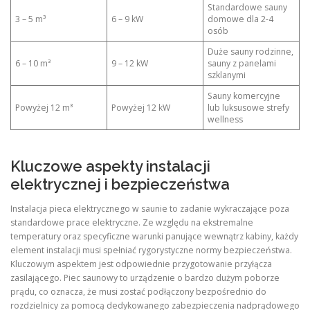
Standardowe sauny
3 – 5 m³
6 – 9 kW
domowe dla 2-4
osób
Duże sauny rodzinne,
6 – 10 m³
9 – 12 kW
sauny z panelami
szklanymi
Sauny komercyjne
Powyżej 12 m³
Powyżej 12 kW
lub luksusowe strefy
wellness
Kluczowe aspekty instalacji
elektrycznej i bezpieczeństwa
Instalacja pieca elektrycznego w saunie to zadanie wykraczające poza
standardowe prace elektryczne. Ze względu na ekstremalne
temperatury oraz specyficzne warunki panujące wewnątrz kabiny, każdy
element instalacji musi spełniać rygorystyczne normy bezpieczeństwa.
Kluczowym aspektem jest odpowiednie przygotowanie przyłącza
zasilającego. Piec saunowy to urządzenie o bardzo dużym poborze
prądu, co oznacza, że musi zostać podłączony bezpośrednio do
rozdzielnicy za pomocą dedykowanego zabezpieczenia nadprądowego