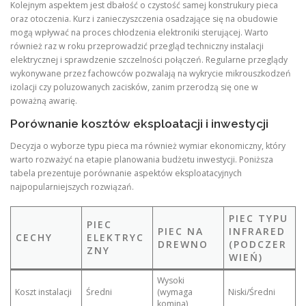
Kolejnym aspektem jest dbałość o czystość samej konstrukury pieca
oraz otoczenia. Kurz i zanieczyszczenia osadzające się na obudowie
mogą wpływać na proces chłodzenia elektroniki sterującej. Warto
również raz w roku przeprowadzić przegląd techniczny instalacji
elektrycznej i sprawdzenie szczelności połączeń. Regularne przeglądy
wykonywane przez fachowców pozwalają na wykrycie mikrouszkodzeń
izolacji czy poluzowanych zacisków, zanim przerodzą się one w
poważną awarię.
Porównanie kosztów eksploatacji i inwestycji
Decyzja o wyborze typu pieca ma również wymiar ekonomiczny, który
warto rozważyć na etapie planowania budżetu inwestycji. Poniższa
tabela prezentuje porównanie aspektów eksploatacyjnych
najpopularniejszych rozwiązań.
PIEC TYPU
PIEC
PIEC NA
INFRARED
CECHY
ELEKTRYC
DREWNO
(PODCZER
ZNY
WIEŃ)
Wysoki
Koszt instalacji
Średni
(wymaga
Niski/Średni
komina)