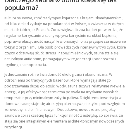
Dlaczego sauna w domu stała się tak
popularna?
Kultura saunowa, choć tradycyjnie kojarzona z krajami skandynawskimi,
od kilku dekad zyskuje na popularności w Polsce, a zwłaszcza w dużych
miastach takich jak Poznań. Coraz większa liczba badań potwierdza, że
regularne korzystanie z sauny wpływa korzystnie na układ krążenia,
poprawia elastyczność naczyń krwionośnych oraz przyspiesza usuwanie
toksyn z organizmu. Dla osób prowadzących intensywny tryb życia, które
często odczuwają skutki stresu i napięć mięśniowych, sauna staje się
naturalnym antidotum, pomagającym w regeneracji i podnoszeniu
ogólnego samopoczucia.
Jednocześnie rośnie świadomość ekologiczna i ekonomiczna. W
odróżnieniu od tradycyjnych basenów, które wymagają stałego
podgrzewania dużej objętości wody, sauna zużywa relatywnie niewiele
energii, a jej efektywność termiczna pozwala na uzyskanie wysokich
temperatur przy minimalnym zużyciu paliwa. Dzięki temu inwestycja w
domową saunę staje się atrakcyjną alternatywą nie tylko pod względem
zdrowotnym, ale i finansowym. Dodatkowo, nowoczesne projekty
saunowe coraz częściej łączą funkcjonalność z estetyką, co sprawia, że
stają się one integralnym elementem architektonicznym nowoczesnych
rezydencji.