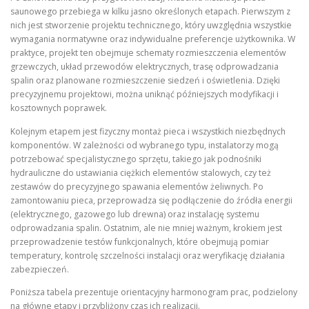
saunowego przebiega w kilku jasno określonych etapach. Pierwszym z
nich jest stworzenie projektu technicznego, który uwzględnia wszystkie
wymagania normatywne oraz indywidualne preferencje użytkownika. W
praktyce, projekt ten obejmuje schematy rozmieszczenia elementów
grzewczych, układ przewodów elektrycznych, trasę odprowadzania
spalin oraz planowane rozmieszczenie siedzeń i oświetlenia. Dzięki
precyzyjnemu projektowi, można uniknąć późniejszych modyfikacji i
kosztownych poprawek.
Kolejnym etapem jest fizyczny montaż pieca i wszystkich niezbędnych
komponentów. W zależności od wybranego typu, instalatorzy mogą
potrzebować specjalistycznego sprzętu, takiego jak podnośniki
hydrauliczne do ustawiania ciężkich elementów stalowych, czy też
zestawów do precyzyjnego spawania elementów żeliwnych. Po
zamontowaniu pieca, przeprowadza się podłączenie do źródła energii
(elektrycznego, gazowego lub drewna) oraz instalację systemu
odprowadzania spalin. Ostatnim, ale nie mniej ważnym, krokiem jest
przeprowadzenie testów funkcjonalnych, które obejmują pomiar
temperatury, kontrolę szczelności instalacji oraz weryfikację działania
zabezpieczeń.
Poniższa tabela prezentuje orientacyjny harmonogram prac, podzielony
na główne etapy i przybliżony czas ich realizacji.