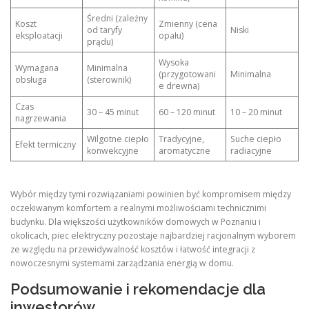
Średni (zależny
Koszt
Zmienny (cena
od taryfy
Niski
eksploatacji
opału)
prądu)
Wysoka
Wymagana
Minimalna
(przygotowani
Minimalna
obsługa
(sterownik)
e drewna)
Czas
30 – 45 minut
60 – 120 minut
10 – 20 minut
nagrzewania
Wilgotne ciepło
Tradycyjne,
Suche ciepło
Efekt termiczny
konwekcyjne
aromatyczne
radiacyjne
Wybór między tymi rozwiązaniami powinien być kompromisem między
oczekiwanym komfortem a realnymi możliwościami technicznimi
budynku. Dla większości użytkowników domowych w Poznaniu i
okolicach, piec elektryczny pozostaje najbardziej racjonalnym wyborem
ze względu na przewidywalność kosztów i łatwość integracji z
nowoczesnymi systemami zarządzania energią w domu.
Podsumowanie i rekomendacje dla
inwestorów