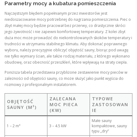
Parametry mocy a kubatura pomieszczenia
Najczęstszym błędem popełnianym przez inwestorów jest
niedoszacowanie mocy potrzebnej do nagrzania pomieszczenia. Piec o
zbyt małej mocy będzie pracował bez przerwy, co drastycznie skróci
jego żywotność i nie zapewni komfortowej temperatury. Z kolei zbyt
duża moc może prowadzić do niekontrolowanych skoków temperatury i
trudności w utrzymaniu stabilnego klimatu. Aby dokonać poprawnego
wyboru, należy precyzyjnie obliczyć objętość sauny, biorąc pod uwagę
nie tylko wymiary ścian, ale także rodzaj materiału, z którego wykonano
obudowę, oraz obecność przeszkleń, które wpływają na straty ciepła.
Poniższa tabela przedstawia przybliżone zestawienie mocy pieców w
zależności od objętości sauny, co może służyć jako punkt wyjścia do
rozmowy z profesjonalnym instalatorem.
ZALECANA
TYPOWE
OBJĘTOŚĆ
MOC PIECA
ZASTOSOWAN
SAUNY (M³)
(KW)
IE
Małe sauny
1 – 2 m³
3 – 4.5 kW
kompaktowe, sauny
typu „dry”