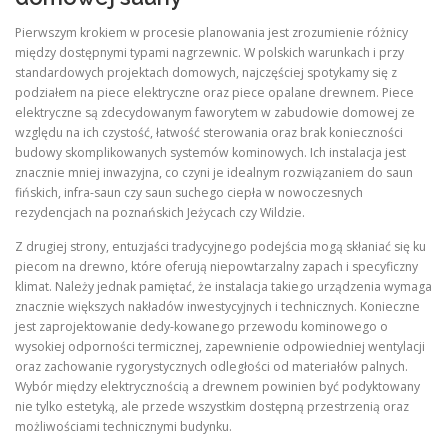
Pierwszym krokiem w procesie planowania jest zrozumienie różnicy
między dostępnymi typami nagrzewnic. W polskich warunkach i przy
standardowych projektach domowych, najczęściej spotykamy się z
podziałem na piece elektryczne oraz piece opalane drewnem. Piece
elektryczne są zdecydowanym faworytem w zabudowie domowej ze
względu na ich czystość, łatwość sterowania oraz brak konieczności
budowy skomplikowanych systemów kominowych. Ich instalacja jest
znacznie mniej inwazyjna, co czyni je idealnym rozwiązaniem do saun
fińskich, infra-saun czy saun suchego ciepła w nowoczesnych
rezydencjach na poznańskich Jeżycach czy Wildzie.
Z drugiej strony, entuzjaści tradycyjnego podejścia mogą skłaniać się ku
piecom na drewno, które oferują niepowtarzalny zapach i specyficzny
klimat. Należy jednak pamiętać, że instalacja takiego urządzenia wymaga
znacznie większych nakładów inwestycyjnych i technicznych. Konieczne
jest zaprojektowanie dedy-kowanego przewodu kominowego o
wysokiej odporności termicznej, zapewnienie odpowiedniej wentylacji
oraz zachowanie rygorystycznych odległości od materiałów palnych.
Wybór między elektrycznością a drewnem powinien być podyktowany
nie tylko estetyką, ale przede wszystkim dostępną przestrzenią oraz
możliwościami technicznymi budynku.