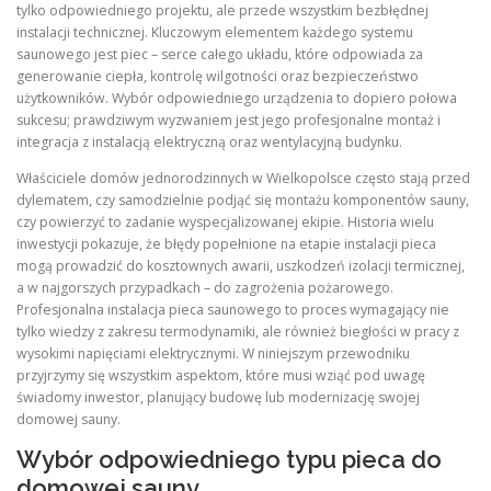
tylko odpowiedniego projektu, ale przede wszystkim bezbłędnej
instalacji technicznej. Kluczowym elementem każdego systemu
saunowego jest piec – serce całego układu, które odpowiada za
generowanie ciepła, kontrolę wilgotności oraz bezpieczeństwo
użytkowników. Wybór odpowiedniego urządzenia to dopiero połowa
sukcesu; prawdziwym wyzwaniem jest jego profesjonalne montaż i
integracja z instalacją elektryczną oraz wentylacyjną budynku.
Właściciele domów jednorodzinnych w Wielkopolsce często stają przed
dylematem, czy samodzielnie podjąć się montażu komponentów sauny,
czy powierzyć to zadanie wyspecjalizowanej ekipie. Historia wielu
inwestycji pokazuje, że błędy popełnione na etapie instalacji pieca
mogą prowadzić do kosztownych awarii, uszkodzeń izolacji termicznej,
a w najgorszych przypadkach – do zagrożenia pożarowego.
Profesjonalna instalacja pieca saunowego to proces wymagający nie
tylko wiedzy z zakresu termodynamiki, ale również biegłości w pracy z
wysokimi napięciami elektrycznymi. W niniejszym przewodniku
przyjrzymy się wszystkim aspektom, które musi wziąć pod uwagę
świadomy inwestor, planujący budowę lub modernizację swojej
domowej sauny.
Wybór odpowiedniego typu pieca do
domowej sauny