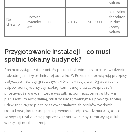
paliwa
Naturalny
Drewno
charakter
Na
kominko
3‑8
20‑35
500‑900
, niskie
drewno
we
koszty
paliwa
Przygotowanie instalacji – co musi
spełnić lokalny budynek?
Zanim przystąpisz do montażu pieca, niezbędne jest przeprowadzenie
dokładnej analizy technicznej budynku. W Poznaniu obowiązują przepisy
dotyczące instalacji grzewczych, które nakładają wymóg posiadania
odpowiedniej wentylacji, izolacji termicznej oraz zabezpieczeń
przeciwpożarowych. Przede wszystkim, pomieszczenie, w którym
planujesz umieścić saunę, musi posiadać wytrzymałą podłogę zdolną
udźwignąć ciężar pieca oraz ewentualnych zbiorników wodnych.
Dodatkowo, konieczne jest zapewnienie odprowadzenia wilgoci, co
zazwyczaj realizuje się poprzez zamontowanie systemu wyciągu lub
wentylacji mechanicznej.