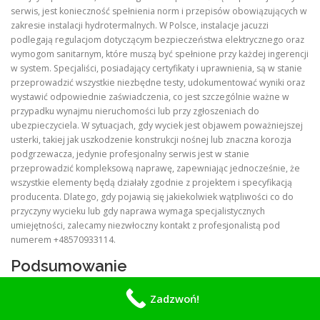
serwis, jest konieczność spełnienia norm i przepisów obowiązujących w
zakresie instalacji hydrotermalnych. W Polsce, instalacje jacuzzi
podlegają regulacjom dotyczącym bezpieczeństwa elektrycznego oraz
wymogom sanitarnym, które muszą być spełnione przy każdej ingerencji
w system. Specjaliści, posiadający certyfikaty i uprawnienia, są w stanie
przeprowadzić wszystkie niezbędne testy, udokumentować wyniki oraz
wystawić odpowiednie zaświadczenia, co jest szczególnie ważne w
przypadku wynajmu nieruchomości lub przy zgłoszeniach do
ubezpieczyciela. W sytuacjach, gdy wyciek jest objawem poważniejszej
usterki, takiej jak uszkodzenie konstrukcji nośnej lub znaczna korozja
podgrzewacza, jedynie profesjonalny serwis jest w stanie
przeprowadzić kompleksową naprawę, zapewniając jednocześnie, że
wszystkie elementy będą działały zgodnie z projektem i specyfikacją
producenta. Dlatego, gdy pojawią się jakiekolwiek wątpliwości co do
przyczyny wycieku lub gdy naprawa wymaga specjalistycznych
umiejętności, zalecamy niezwłoczny kontakt z profesjonalistą pod
numerem +48570933114.
Podsumowanie
Wyciek w jacuzzi jest problemem, który może wynikać z wielu różnych
Zadzwoń!
przyczyn – od degradacji uszczelnień i korozji metalowych części, po
niewłaściwe podłączenia hydrauliczne i uszkodzenia strukturalne.