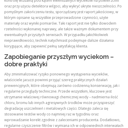
kontrolę wizualną pod kątem ewentualnych wycieków na powierzchni
oraz przy użyciu detektora wilgoci, aby wykryć ukryte nieszczelności. Po
pomyślnym zakończeniu testu, sporządzany jest raport jakościowy, w
którym opisane są wszystkie przeprowadzone czynności, użyte
materiały oraz wyniki pomiarów. Taki raport jest nie tylko dowodem
rzetelności wykonanej naprawy, ale także ważnym dokumentem przy
ewentualnych przyszłych serwisach. W przypadku jakichkolwiek
nieprawidłowości, technik natychmiast podejmuje dalsze działania
korygujące, aby zapewnić pełną satysfakcję klienta.
Zapobieganie przyszłym wyciekom –
dobre praktyki
Aby zminimalizować ryzyko ponownego wystąpienia wycieków,
właściciele jacuzzi powinni przyjąć szereg praktycznych działań
prewencyjnych, które obejmują zarówno codzienną konserwację, jak i
regularne przeglądy techniczne. Przede wszystkim, kluczowe jest
utrzymanie właściwej równowagi chemicznej wody – nadmierna ilość
chloru, bromu lub innych agresywnych środków może przyspieszyć
degradację uszczelnień i metalowych części. Dlatego zaleca się
stosowanie testów wody co najmniej raz w tygodniu oraz
wprowadzanie korekt zgodnie z zaleceniami producenta. Dodatkowo,
regularne czyszczenie filtrów i wymiana ich w odpowiednich interwałach