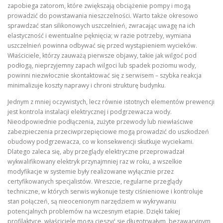
zapobiega zatorom, które zwiększają obciążenie pompy i mogą
prowadzić do powstawania nieszczelności. Warto także okresowo
sprawdzać stan silikonowych uszczelnień, zwracając uwagę na ich
elastyczność i ewentualne pęknięcia; w razie potrzeby, wymiana
uszczelnień powinna odbywać się przed wystąpieniem wycieków.
Właściciele, którzy zauważą pierwsze objawy, takie jak wilgoć pod
podłogą, nieprzyjemny zapach wilgoci lub spadek poziomu wody,
powinni niezwłocznie skontaktować się z serwisem – szybka reakcja
minimalizuje koszty naprawy i chroni strukturę budynku.
Jednym z mniej oczywistych, lecz równie istotnych elementów prewencji
jest kontrola instalacji elektrycznej i podgrzewacza wody.
Nieodpowiednie podłączenia, zużyte przewody lub niewłaściwe
zabezpieczenia przeciwprzepięciowe mogą prowadzić do uszkodzeń
obudowy podgrzewacza, co w konsekwencji skutkuje wyciekami.
Dlatego zaleca się, aby przeglądy elektryczne przeprowadzał
wykwalifikowany elektryk przynajmniej raz w roku, a wszelkie
modyfikacje w systemie były realizowane wyłącznie przez
certyfikowanych specjalistów. Wreszcie, regularne przeglądy
techniczne, w których serwis wykonuje testy ciśnieniowe i kontroluje
stan połączeń, są nieocenionym narzędziem w wykrywaniu
potencjalnych problemów na wczesnym etapie. Dzięki takiej
profilaktyce, właściciele mogą cieszyć się długotrwałym, bezawaryjnym