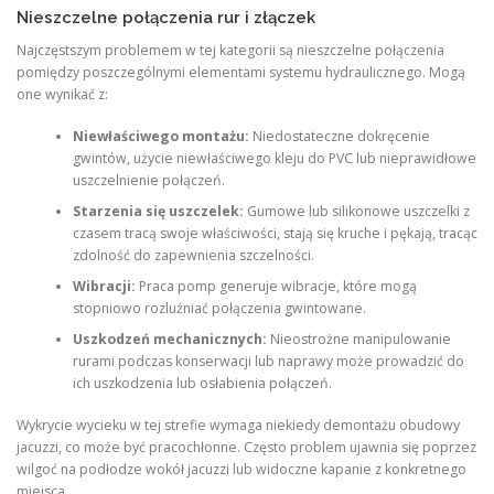
Nieszczelne połączenia rur i złączek
Najczęstszym problemem w tej kategorii są nieszczelne połączenia
pomiędzy poszczególnymi elementami systemu hydraulicznego. Mogą
one wynikać z:
Niewłaściwego montażu:
Niedostateczne dokręcenie
gwintów, użycie niewłaściwego kleju do PVC lub nieprawidłowe
uszczelnienie połączeń.
Starzenia się uszczelek:
Gumowe lub silikonowe uszczelki z
czasem tracą swoje właściwości, stają się kruche i pękają, tracąc
zdolność do zapewnienia szczelności.
Wibracji:
Praca pomp generuje wibracje, które mogą
stopniowo rozluźniać połączenia gwintowane.
Uszkodzeń mechanicznych:
Nieostrożne manipulowanie
rurami podczas konserwacji lub naprawy może prowadzić do
ich uszkodzenia lub osłabienia połączeń.
Wykrycie wycieku w tej strefie wymaga niekiedy demontażu obudowy
jacuzzi, co może być pracochłonne. Często problem ujawnia się poprzez
wilgoć na podłodze wokół jacuzzi lub widoczne kapanie z konkretnego
miejsca.