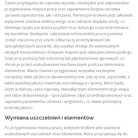
Zanim przystąpimy do naprawy wycieku, niezbędne jest odpowiednie
przygotowanie miejsca pracy oraz zapewnienie bezpieczeństwa
zarówno operatorowi, jak i otoczeniu. Pierwszym krokiem jest całkowite
wyłączenie zasilania elektrycznego oraz odcięcie dopływu wody, co
eliminuje ryzyko porażenia prądem oraz dalszego rozprzestrzeniania
się wycieków. Następnie, cała powierzchnia wokół jacuzzi powinna
zostać osuszona przy użyciu odkurzaczy przemysłowych lub
specjalistycznych suszarek, aby uzyskać dostęp do ewentualnych
ukrytych nieszczelności. Kolejnym etapem jest zabezpieczenie podłogi i
ścian przy pomocy folii ochronnej lub płyt kartonowo-gipsowych, co
chroni je przed uszkodzeniami mechanicznymi podczas demontażu
elementów. Warto również przygotować wszystkie niezbędne
narzędzia, takie jak klucze dynamometryczne, piły ręczne, szpachelki, a
także wysokiej jakości materiały uszczelniające i spoiny, które będą
użyte w dalszej części naprawy. Nieodłącznym elementem tego etapu
jest także dokumentacja – sporządzenie zdjęć przednaprawowych oraz
zapisanie parametrów ciśnienia i wilgotności, co ułatwi późniejszą
kontrolę jakości.
Wymiana uszczelnień i elementów
Po przygotowaniu miejsca pracy, kolejnym krokiem jest usunięcie
uszkodzonych uszczelnień oraz elementów, które przyczyniają się do