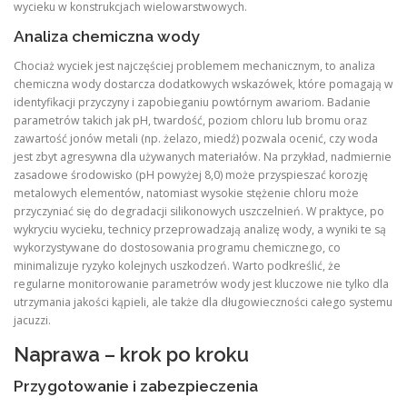
wycieku w konstrukcjach wielowarstwowych.
Analiza chemiczna wody
Chociaż wyciek jest najczęściej problemem mechanicznym, to analiza
chemiczna wody dostarcza dodatkowych wskazówek, które pomagają w
identyfikacji przyczyny i zapobieganiu powtórnym awariom. Badanie
parametrów takich jak pH, twardość, poziom chloru lub bromu oraz
zawartość jonów metali (np. żelazo, miedź) pozwala ocenić, czy woda
jest zbyt agresywna dla używanych materiałów. Na przykład, nadmiernie
zasadowe środowisko (pH powyżej 8,0) może przyspieszać korozję
metalowych elementów, natomiast wysokie stężenie chloru może
przyczyniać się do degradacji silikonowych uszczelnień. W praktyce, po
wykryciu wycieku, technicy przeprowadzają analizę wody, a wyniki te są
wykorzystywane do dostosowania programu chemicznego, co
minimalizuje ryzyko kolejnych uszkodzeń. Warto podkreślić, że
regularne monitorowanie parametrów wody jest kluczowe nie tylko dla
utrzymania jakości kąpieli, ale także dla długowieczności całego systemu
jacuzzi.
Naprawa – krok po kroku
Przygotowanie i zabezpieczenia