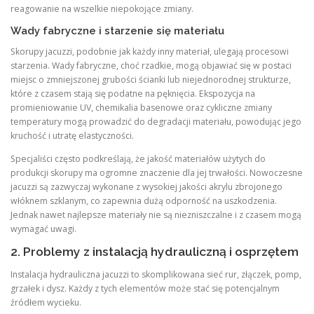
reagowanie na wszelkie niepokojące zmiany.
Wady fabryczne i starzenie się materiału
Skorupy jacuzzi, podobnie jak każdy inny materiał, ulegają procesowi
starzenia. Wady fabryczne, choć rzadkie, mogą objawiać się w postaci
miejsc o zmniejszonej grubości ścianki lub niejednorodnej strukturze,
które z czasem stają się podatne na pęknięcia. Ekspozycja na
promieniowanie UV, chemikalia basenowe oraz cykliczne zmiany
temperatury mogą prowadzić do degradacji materiału, powodując jego
kruchość i utratę elastyczności.
Specjaliści często podkreślają, że jakość materiałów użytych do
produkcji skorupy ma ogromne znaczenie dla jej trwałości. Nowoczesne
jacuzzi są zazwyczaj wykonane z wysokiej jakości akrylu zbrojonego
włóknem szklanym, co zapewnia dużą odporność na uszkodzenia.
Jednak nawet najlepsze materiały nie są niezniszczalne i z czasem mogą
wymagać uwagi.
2. Problemy z instalacją hydrauliczną i osprzętem
Instalacja hydrauliczna jacuzzi to skomplikowana sieć rur, złączek, pomp,
grzałek i dysz. Każdy z tych elementów może stać się potencjalnym
źródłem wycieku.