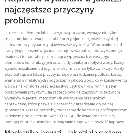
najczęstsze przyczyny
problemu
Jacuzzi, jako element luksusowego wypoczynku, wymaga nie tylko
regularnej konserwacji, ale także precyzyjnej diagnostyki i szybkiej
interwencji w przypadku pojawienia się wycieków. W odróżnieniu od
tradycyjnych basenów, jacuzzi pracuje w warunkach podwyższonego
ciśnienia i temperatury, co znacząco wpływa na trwałość jego
elementów konstrukcyjnych oraz na dynamikę przepływu wody. Każdy
wyciek, niezależnie od jego wielkości, może nie tylko zwiększyć koszty
eksploatacji, ale także przyczynić się do uszkodzenia podłoża, korozji
elementów metalowych i pogorszenia jakości wody, co w konsekwencji
wpływa na komfort i bezpieczeństwo użytkowników. W niniejszym
opracowaniu przyjrzymy się szczegółowo najczęstszym przyczynom
wycieków w jacuzzi, metodom ich wykrywania oraz krokom
naprawczym, które pozwalają przywrócić urządzenie do pełnej
sprawności. W razie potrzeby, zachęcamy do kontaktu z profesjonalnym
serwisem pod numerem +48570933114 – doświadczeni technicy
pomogą dobrać optymalne rozwiązanie i zapewnią trwałość naprawy.
Mechanika jacuzzi – jak działa system