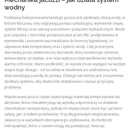
wodny
Podstawą funkcjonowania każdego jacuzzi jest zamknięty obieg wody, w
którym kluczową rolę odgrywają pompa cyrkulacyjna, wymiennik ciepła,
system filtracji oraz szereg uszczelnień i połączeń hydraulicznych. Woda
jest zasysana z zbiornika, przepuszczana przez filtr, podgrzewana w
wymienniku i ponownie wprowadzana do komory kąpielowej, co
zapewnia stałą temperaturę oraz czystość wody. Cały proces jest
sterowany przez elektroniczny sterownik, który monitoruje ciśnienie,
temperaturę i przepływ, a w razie wykrycia nieprawidłowości wyzwala
alarmy ochronne. Warto podkreślić, że wyciek może wystąpić na każdym
etapie tego obiegu – od szczeliny w obudowie po uszkodzoną rurę
doprowadzającą wodę do pompy. Dlatego tak istotne jest zrozumienie
struktury systemu, aby skutecznie zlokalizować i usunąć przyczynę
problemu.
Współczesne jacuzzi często wykorzystują materiały kompozytowe lub
akrylowe, które charakteryzują się wysoką odpornością na działanie
chemikaliów i temperatury, jednak ich elastyczność może być zarówno
zaletą, jak i źródłem problemów. Przy długotrwałym eksploatowaniu,
zwłaszcza w warunkach intensywnego użytkowania, dochodzi do
mikropęknięć, które z czasem mogą się powiększyć, tworząc