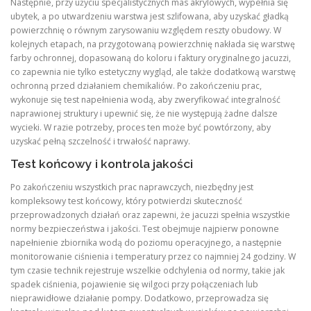
Następnie, przy użyciu specjalistycznych mas akrylowych, wypełnia się
ubytek, a po utwardzeniu warstwa jest szlifowana, aby uzyskać gładką
powierzchnię o równym zarysowaniu względem reszty obudowy. W
kolejnych etapach, na przygotowaną powierzchnię nakłada się warstwę
farby ochronnej, dopasowaną do koloru i faktury oryginalnego jacuzzi,
co zapewnia nie tylko estetyczny wygląd, ale także dodatkową warstwę
ochronną przed działaniem chemikaliów. Po zakończeniu prac,
wykonuje się test napełnienia wodą, aby zweryfikować integralność
naprawionej struktury i upewnić się, że nie występują żadne dalsze
wycieki. W razie potrzeby, proces ten może być powtórzony, aby
uzyskać pełną szczelność i trwałość naprawy.
Test końcowy i kontrola jakości
Po zakończeniu wszystkich prac naprawczych, niezbędny jest
kompleksowy test końcowy, który potwierdzi skuteczność
przeprowadzonych działań oraz zapewni, że jacuzzi spełnia wszystkie
normy bezpieczeństwa i jakości. Test obejmuje najpierw ponowne
napełnienie zbiornika wodą do poziomu operacyjnego, a następnie
monitorowanie ciśnienia i temperatury przez co najmniej 24 godziny. W
tym czasie technik rejestruje wszelkie odchylenia od normy, takie jak
spadek ciśnienia, pojawienie się wilgoci przy połączeniach lub
nieprawidłowe działanie pompy. Dodatkowo, przeprowadza się