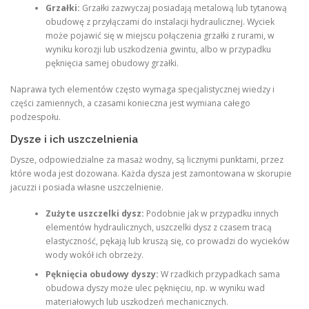
Grzałki:
Grzałki zazwyczaj posiadają metalową lub tytanową
obudowę z przyłączami do instalacji hydraulicznej. Wyciek
może pojawić się w miejscu połączenia grzałki z rurami, w
wyniku korozji lub uszkodzenia gwintu, albo w przypadku
pęknięcia samej obudowy grzałki.
Naprawa tych elementów często wymaga specjalistycznej wiedzy i
części zamiennych, a czasami konieczna jest wymiana całego
podzespołu.
Dysze i ich uszczelnienia
Dysze, odpowiedzialne za masaż wodny, są licznymi punktami, przez
które woda jest dozowana. Każda dysza jest zamontowana w skorupie
jacuzzi i posiada własne uszczelnienie.
Zużyte uszczelki dysz:
Podobnie jak w przypadku innych
elementów hydraulicznych, uszczelki dysz z czasem tracą
elastyczność, pękają lub kruszą się, co prowadzi do wycieków
wody wokół ich obrzeży.
Pęknięcia obudowy dyszy:
W rzadkich przypadkach sama
obudowa dyszy może ulec pęknięciu, np. w wyniku wad
materiałowych lub uszkodzeń mechanicznych.