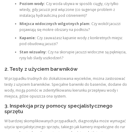
Poziom wody:
Czy woda ubywa w sposób ciągły, czy tylko
wtedy, gdy jacuzzi jest włączone (co sugeruje problem z
instalacją hydrauliczną pod ciśnieniem)?
Miejsca widocznych wilgotnych plam:
Czy wokół jacuzzi
pojawiają się mokre obszary na podłożu?
Kapanie:
Czy zauważasz kapanie wody z konkretnych miejsc
pod obudową jacuzzi?
Stan wizualny:
Czy na skorupie jacuzzi widoczne są pęknięcia,
rysy lub ślady uszkodzeń?
2. Testy z użyciem barwników
W przypadku trudnych do zlokalizowania wycieków, można zastosować
testy z użyciem barwników. Specjalne barwniki do basenów, dodane do
wody, mogą pomóc w zidentyfikowaniu kierunku przepływu wody i
miejsca, gdzie opuszcza ona system.
3. Inspekcja przy pomocy specjalistycznego
sprzętu
W bardziej skomplikowanych przypadkach, diagnostyka może wymagać
użycia specjalistycznego sprzętu, takiego jak kamery inspekcyjne do rur