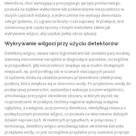
Metoda ta, choć wymagająca precyzyjnego sprzętu pomiarowego,
pozwala na szybkie wykluczenie lub potwierdzenie nieszczelności w
dużych częściach instalacji, a jednocześnie nie wymaga demontażu
całego systemu, co ogranicza koszty i czas naprawy. W praktyce, test
ciśnieniowy jest często łączony z innymi metodami, takimi jak
wykrywanie wilgoci, aby uzyskać pełny obraz sytuacji.
Wykrywanie wilgoci przy użyciu detektorów
Detektory wilgoci, zwane także higrometrami lub sondami pary wodnej,
stanowią nieocenione narzędzie w diagnostyce wycieków, szczególnie
w przypadkach, gdy nieszczelność znajduje się w trudno dostępnych
miejscach, np. pod podłogą lub w ścianach otaczających jacuzzi.
Urządzenie działa na zasadzie pomiaru przewodności elektrycznej
podłoża, która zwiększa się w obecności wody. Po przyłożeniu sondy do
podejrzanej powierzchni, wyświetlacz wskazuje poziom wilgotności,
umożliwiając precyzyjne określenie obszaru, w którym wyciek się
rozprzestrzenił. W praktyce, technicy najpierw wykonują wstępne
oględziny, a następnie, przy pomocy detektora, identyfikują miejsca o
podwyższonym poziomie wilgoci, co pozwala na skierowanie dalszych
działań naprawczych. W niektórych przypadkach, w połączeniu z
termowizją, detektory wilgoci umożliwiają także określenie kierunku
przepływu wody, co jest szczególnie przydatne przy usuwaniu przyczyn