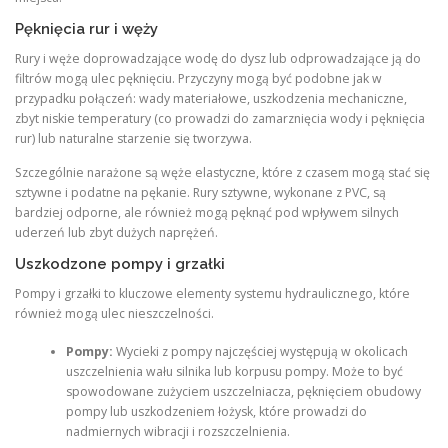
Pęknięcia rur i węży
Rury i węże doprowadzające wodę do dysz lub odprowadzające ją do
filtrów mogą ulec pęknięciu. Przyczyny mogą być podobne jak w
przypadku połączeń: wady materiałowe, uszkodzenia mechaniczne,
zbyt niskie temperatury (co prowadzi do zamarznięcia wody i pęknięcia
rur) lub naturalne starzenie się tworzywa.
Szczególnie narażone są węże elastyczne, które z czasem mogą stać się
sztywne i podatne na pękanie. Rury sztywne, wykonane z PVC, są
bardziej odporne, ale również mogą pęknąć pod wpływem silnych
uderzeń lub zbyt dużych naprężeń.
Uszkodzone pompy i grzałki
Pompy i grzałki to kluczowe elementy systemu hydraulicznego, które
również mogą ulec nieszczelności.
Pompy:
Wycieki z pompy najczęściej występują w okolicach
uszczelnienia wału silnika lub korpusu pompy. Może to być
spowodowane zużyciem uszczelniacza, pęknięciem obudowy
pompy lub uszkodzeniem łożysk, które prowadzi do
nadmiernych wibracji i rozszczelnienia.