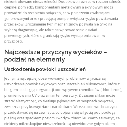
niekontrolowane nieszczelności. Dodatkowo, różnice w rozszerzalności
cieplnej pomiędzy komponentami metalowymi a akrylowymi mogą
prowadzić do osłabienia połączeń, co w połączeniu z wibracjami
generowanymi przez pracującą pompę zwiększa ryzyko powstawania
przecieków. Zrozumienie tych mechanizmów pozwala nie tylko na
szybszą diagnostykę, ale także na wprowadzenie działań
prewencyjnych, które ograniczają ryzyko wystąpienia awarii w
przyszłości.
Najczęstsze przyczyny wycieków –
podział na elementy
Uszkodzenia powłok i uszczelnień
Jednym z najczęściej obserwowanych problemów w jacuzzi są
uszkodzenia powłok akrylowych oraz uszczelnień silikonowych, które z
biegiem lat ulegają degradacji pod wpływem chemikaliów (chlor, brom),
promieniowania UV oraz zmian temperatury. Z czasem silikon może
stracić elastyczność, co skutkuje pęknięciami w miejscach połączeń,
zwłaszcza przy krawędziach i narożnikach. W rezultacie woda zaczyna
przedostawać się na zewnątrz, co objawia się wilgocią pod podłogą,
pleśnią oraz spadkiem poziomu wody w zbiorniku. Warto zauważyć, że
niekiedy mikroskopijne nieszczelności są niewidoczne gołym okiem, a