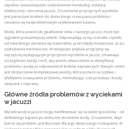
zapobiec poważniejszym uszkodzeniom konstrukcji, instalacji
elektrycznej i otoczenia jacuzzi. Zrozumienie przyczyn tych wycieków
jest pierwszym krokiem do skutecznego rozwiązania problemu i
cieszenia się bezproblemowym użytkowaniem basenu.
Woda, która powoli lub gwałtownie znika z naszego jacuzzi, może być
sygnałem poważniejszej usterki. Odpowiadają za nią rozmaite czynniki,
od naturalnego starzenia się materiałów, przez błędy montażowe, aż po
uszkodzenia mechaniczne. W niniejszym artykule przyjrzymy się
najczęściej występującym przyczynom wycieków w jacuzzi, omawiając
szczegółowo każdą z nich, aby pomóc właścicielom w identyfikacji
problemu i podjęciu odpowiednich kroków naprawczych. Naszym celem
jest dostarczenie kompleksowej wiedzy, która pozwoli na szybkie i
efektywne rozwiązanie problemu, minimalizując czas przestoju i koszty
związane z naprawą.
Główne źródła problemów z wyciekami
w jacuzzi
Wycieki wody w jacuzzi mogą manifestować się na wiele sposobów – od
delikatnego kapania po widoczne strumienie wody. Zrozumienie, skąd
bierze się problem, jest kluczowe dla jego skutecznego rozwiązania. W