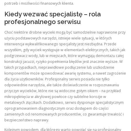
potrzeb i możliwości finansowych klienta.
Kiedy wezwać specjalistę – rola
profesjonalnego serwisu
Choć niektóre drobne wycieki mogą być samodzielnie naprawione przy
użyciu podstawowych narzędzi, istnieje wiele sytuacji, w których
interwencja wykwalifikowanego specjalisty jest niezbędna. Przede
wszystkim, gdy wyciek występuje w elementach elektrycznych, takich jak
podgrzewacz wody, lub w miejscach, które wymagają demontażu całej
konstrukcji jacuzzi, ryzyko popełnienia błędów jest znacznie wyższe. W
takich przypadkach, nieprawidłowe podłączenie lub uszkodzenie
komponentów może spowodować awarię systemu, a nawet zagrożenie
dla życia użytkowników. Profesjonalny serwis posiada nie tylko
odpowiednie narzędzia, ale także doświadczenie w rozpoznawaniu
przyczyn wycieków, które nie są widoczne gołym okiem – na przykład
mikropęknięcia w akrylowej powłoce czy subtelne korozje w
metalowych złączkach. Dodatkowo, serwis dysponuje specjalistycznym
oprogramowaniem diagnostycznym oraz dostępem do części
zamiennych od renomowanych producentów, co gwarantuje trwałość i
bezpieczeństwo naprawy.
Kolejnym powodem, dla którego warto powołać się na profesjonalny