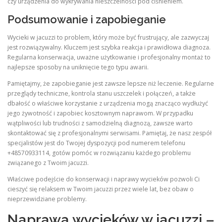
czy urządzenia do wykrywania nieszczelności pod ciśnieniem.
Podsumowanie i zapobieganie
Wycieki w jacuzzi to problem, który może być frustrujący, ale zazwyczaj
jest rozwiązywalny. Kluczem jest szybka reakcja i prawidłowa diagnoza.
Regularna konserwacja, uważne użytkowanie i profesjonalny montaż to
najlepsze sposoby na uniknięcie tego typu awarii.
Pamiętajmy, że zapobieganie jest zawsze lepsze niż leczenie. Regularne
przeglądy techniczne, kontrola stanu uszczelek i połączeń, a także
dbałość o właściwe korzystanie z urządzenia mogą znacząco wydłużyć
jego żywotność i zapobiec kosztownym naprawom. W przypadku
wątpliwości lub trudności z samodzielną diagnozą, zawsze warto
skontaktować się z profesjonalnymi serwisami. Pamiętaj, że nasz zespół
specjalistów jest do Twojej dyspozycji pod numerem telefonu
+48570933114, gotów pomóc w rozwiązaniu każdego problemu
związanego z Twoim jacuzzi.
Właściwe podejście do konserwacji i naprawy wycieków pozwoli Ci
cieszyć się relaksem w Twoim jacuzzi przez wiele lat, bez obaw o
nieprzewidziane problemy.
Naprawa wycieków w jacuzzi –