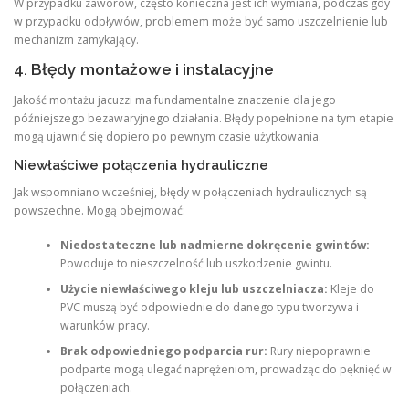
W przypadku zaworów, często konieczna jest ich wymiana, podczas gdy
w przypadku odpływów, problemem może być samo uszczelnienie lub
mechanizm zamykający.
4. Błędy montażowe i instalacyjne
Jakość montażu jacuzzi ma fundamentalne znaczenie dla jego
późniejszego bezawaryjnego działania. Błędy popełnione na tym etapie
mogą ujawnić się dopiero po pewnym czasie użytkowania.
Niewłaściwe połączenia hydrauliczne
Jak wspomniano wcześniej, błędy w połączeniach hydraulicznych są
powszechne. Mogą obejmować:
Niedostateczne lub nadmierne dokręcenie gwintów:
Powoduje to nieszczelność lub uszkodzenie gwintu.
Użycie niewłaściwego kleju lub uszczelniacza:
Kleje do
PVC muszą być odpowiednie do danego typu tworzywa i
warunków pracy.
Brak odpowiedniego podparcia rur:
Rury niepoprawnie
podparte mogą ulegać naprężeniom, prowadząc do pęknięć w
połączeniach.