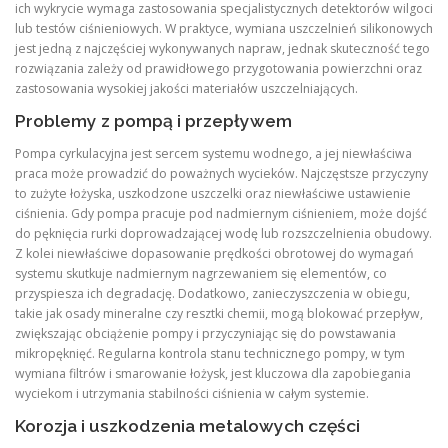
ich wykrycie wymaga zastosowania specjalistycznych detektorów wilgoci
lub testów ciśnieniowych. W praktyce, wymiana uszczelnień silikonowych
jest jedną z najczęściej wykonywanych napraw, jednak skuteczność tego
rozwiązania zależy od prawidłowego przygotowania powierzchni oraz
zastosowania wysokiej jakości materiałów uszczelniających.
Problemy z pompą i przepływem
Pompa cyrkulacyjna jest sercem systemu wodnego, a jej niewłaściwa
praca może prowadzić do poważnych wycieków. Najczęstsze przyczyny
to zużyte łożyska, uszkodzone uszczelki oraz niewłaściwe ustawienie
ciśnienia. Gdy pompa pracuje pod nadmiernym ciśnieniem, może dojść
do pęknięcia rurki doprowadzającej wodę lub rozszczelnienia obudowy.
Z kolei niewłaściwe dopasowanie prędkości obrotowej do wymagań
systemu skutkuje nadmiernym nagrzewaniem się elementów, co
przyspiesza ich degradację. Dodatkowo, zanieczyszczenia w obiegu,
takie jak osady mineralne czy resztki chemii, mogą blokować przepływ,
zwiększając obciążenie pompy i przyczyniając się do powstawania
mikropęknięć. Regularna kontrola stanu technicznego pompy, w tym
wymiana filtrów i smarowanie łożysk, jest kluczowa dla zapobiegania
wyciekom i utrzymania stabilności ciśnienia w całym systemie.
Korozja i uszkodzenia metalowych części