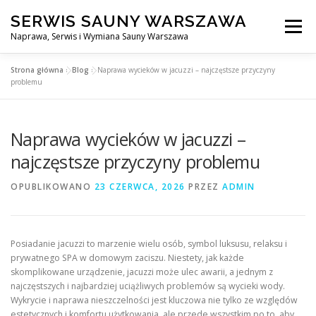
Przejdź
SERWIS SAUNY WARSZAWA
do
Menu
treści
Naprawa, Serwis i Wymiana Sauny Warszawa
Strona główna
»
Blog
»
Naprawa wycieków w jacuzzi – najczęstsze przyczyny
SERWIS DO SAUNY WARSZAWA
BLOG
KONTAKT
problemu
Naprawa wycieków w jacuzzi –
najczęstsze przyczyny problemu
OPUBLIKOWANO
23 CZERWCA, 2026
PRZEZ
ADMIN
Posiadanie jacuzzi to marzenie wielu osób, symbol luksusu, relaksu i
prywatnego SPA w domowym zaciszu. Niestety, jak każde
skomplikowane urządzenie, jacuzzi może ulec awarii, a jednym z
najczęstszych i najbardziej uciążliwych problemów są wycieki wody.
Wykrycie i naprawa nieszczelności jest kluczowa nie tylko ze względów
estetycznych i komfortu użytkowania, ale przede wszystkim po to, aby