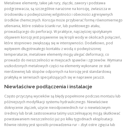
Metalowe elementy, takie jak rury, złączki, zawory i podstawa
podgrzewacza, są szczególnie narażone na korozję, zwłaszcza w
środowisku o podwyższonej wilgotności i obecności agresywnych
środków chemicznych. Korozja może przybierać formę równomiernego
utleniania, które osłabia ścianki rur, lub punktowego ataku,
prowadzącego do perforacji. W praktyce, najczęściej spotykanym
objawem korozji jest pojawienie się kropli wody w okolicach połączeń,
które stopniowo zwiększają się w intensywności. Dodatkowo, pod
wpływem długotrwałego kontaktu z wodą o podwyższonej
temperaturze, metalowe elementy mogą ulegać deformacji, co
prowadzi do nieszczelności w miejscach spawów i zgrzewów. Wymiana
uszkodzonych metalowych części na elementy wykonane ze stali
nierdzewnej lub stopów odpornych na korozję jest standardową
praktyką w serwisach specjalizujących się w naprawie jacuzzi.
Niewłaściwe podłączenia i instalacje
Często przyczyną wycieków są błędy popełnione podczas montażu lub
późniejszych modyfikacji systemu hydraulicznego. Niewłaściwe
dokręcenie złączek, użycie nieodpowiednich rur o niewłaściwym
średnicy lub brak zastosowania taśmy uszczelniającej mogą skutkować
powstawaniem nieszczelności już po kilku tygodniach eksploatacji.
Równie istotny jest sposób prowadzenia rur – zbyt ostre zgięcia lub