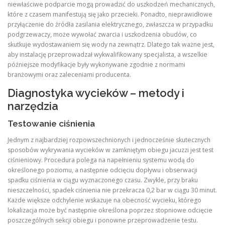
niewłaściwe podparcie mogą prowadzić do uszkodzeń mechanicznych,
które z czasem manifestują się jako przecieki. Ponadto, nieprawidłowe
przyłączenie do źródła zasilania elektrycznego, zwłaszcza w przypadku
podgrzewaczy, może wywołać zwarcia i uszkodzenia obudów, co
skutkuje wydostawaniem się wody na zewnątrz. Dlatego tak ważne jest,
aby instalację przeprowadzał wykwalifikowany specjalista, a wszelkie
późniejsze modyfikacje były wykonywane zgodnie z normami
branżowymi oraz zaleceniami producenta.
Diagnostyka wycieków – metody i
narzędzia
Testowanie ciśnienia
Jednym z najbardziej rozpowszechnionych i jednocześnie skutecznych
sposobów wykrywania wycieków w zamkniętym obiegu jacuzzi jest test
ciśnieniowy. Procedura polega na napełnieniu systemu wodą do
określonego poziomu, a następnie odcięciu dopływu i obserwacji
spadku ciśnienia w ciągu wyznaczonego czasu. Zwykle, przy braku
nieszczelności, spadek ciśnienia nie przekracza 0,2 bar w ciągu 30 minut.
Każde większe odchylenie wskazuje na obecność wycieku, którego
lokalizacja może być następnie określona poprzez stopniowe odcięcie
poszczególnych sekcji obiegu i ponowne przeprowadzenie testu.