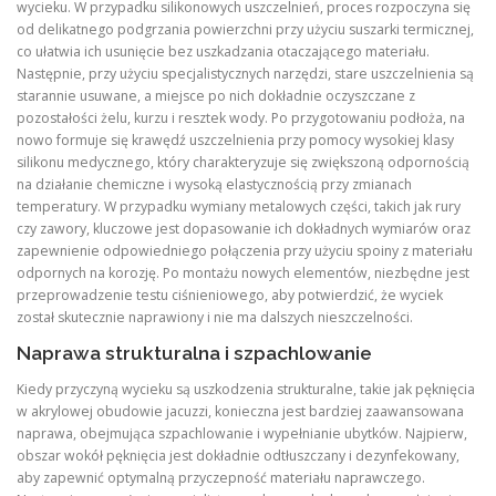
wycieku. W przypadku silikonowych uszczelnień, proces rozpoczyna się
od delikatnego podgrzania powierzchni przy użyciu suszarki termicznej,
co ułatwia ich usunięcie bez uszkadzania otaczającego materiału.
Następnie, przy użyciu specjalistycznych narzędzi, stare uszczelnienia są
starannie usuwane, a miejsce po nich dokładnie oczyszczane z
pozostałości żelu, kurzu i resztek wody. Po przygotowaniu podłoża, na
nowo formuje się krawędź uszczelnienia przy pomocy wysokiej klasy
silikonu medycznego, który charakteryzuje się zwiększoną odpornością
na działanie chemiczne i wysoką elastycznością przy zmianach
temperatury. W przypadku wymiany metalowych części, takich jak rury
czy zawory, kluczowe jest dopasowanie ich dokładnych wymiarów oraz
zapewnienie odpowiedniego połączenia przy użyciu spoiny z materiału
odpornych na korozję. Po montażu nowych elementów, niezbędne jest
przeprowadzenie testu ciśnieniowego, aby potwierdzić, że wyciek
został skutecznie naprawiony i nie ma dalszych nieszczelności.
Naprawa strukturalna i szpachlowanie
Kiedy przyczyną wycieku są uszkodzenia strukturalne, takie jak pęknięcia
w akrylowej obudowie jacuzzi, konieczna jest bardziej zaawansowana
naprawa, obejmująca szpachlowanie i wypełnianie ubytków. Najpierw,
obszar wokół pęknięcia jest dokładnie odtłuszczany i dezynfekowany,
aby zapewnić optymalną przyczepność materiału naprawczego.