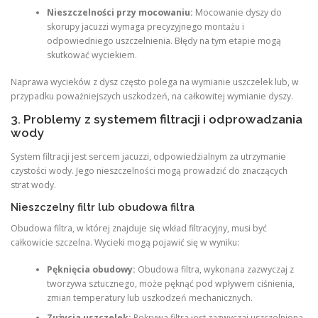
Nieszczelności przy mocowaniu:
Mocowanie dyszy do
skorupy jacuzzi wymaga precyzyjnego montażu i
odpowiedniego uszczelnienia. Błędy na tym etapie mogą
skutkować wyciekiem.
Naprawa wycieków z dysz często polega na wymianie uszczelek lub, w
przypadku poważniejszych uszkodzeń, na całkowitej wymianie dyszy.
3. Problemy z systemem filtracji i odprowadzania
wody
System filtracji jest sercem jacuzzi, odpowiedzialnym za utrzymanie
czystości wody. Jego nieszczelności mogą prowadzić do znaczących
strat wody.
Nieszczelny filtr lub obudowa filtra
Obudowa filtra, w której znajduje się wkład filtracyjny, musi być
całkowicie szczelna. Wycieki mogą pojawić się w wyniku:
Pęknięcia obudowy:
Obudowa filtra, wykonana zazwyczaj z
tworzywa sztucznego, może pęknąć pod wpływem ciśnienia,
zmian temperatury lub uszkodzeń mechanicznych.
Zużycia uszczelek:
Pokrywa filtra jest zazwyczaj uszczelniona