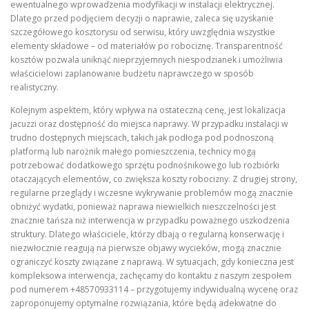
ewentualnego wprowadzenia modyfikacji w instalacji elektrycznej.
Dlatego przed podjęciem decyzji o naprawie, zaleca się uzyskanie
szczegółowego kosztorysu od serwisu, który uwzględnia wszystkie
elementy składowe – od materiałów po robociznę. Transparentność
kosztów pozwala uniknąć nieprzyjemnych niespodzianek i umożliwia
właścicielowi zaplanowanie budżetu naprawczego w sposób
realistyczny.
Kolejnym aspektem, który wpływa na ostateczną cenę, jest lokalizacja
jacuzzi oraz dostępność do miejsca naprawy. W przypadku instalacji w
trudno dostępnych miejscach, takich jak podłoga pod podnoszoną
platformą lub narożnik małego pomieszczenia, technicy mogą
potrzebować dodatkowego sprzętu podnośnikowego lub rozbiórki
otaczających elementów, co zwiększa koszty robocizny. Z drugiej strony,
regularne przeglądy i wczesne wykrywanie problemów mogą znacznie
obniżyć wydatki, ponieważ naprawa niewielkich nieszczelności jest
znacznie tańsza niż interwencja w przypadku poważnego uszkodzenia
struktury. Dlatego właściciele, którzy dbają o regularną konserwację i
niezwłocznie reagują na pierwsze objawy wycieków, mogą znacznie
ograniczyć koszty związane z naprawą. W sytuacjach, gdy konieczna jest
kompleksowa interwencja, zachęcamy do kontaktu z naszym zespołem
pod numerem +48570933114 – przygotujemy indywidualną wycenę oraz
zaproponujemy optymalne rozwiązania, które będą adekwatne do