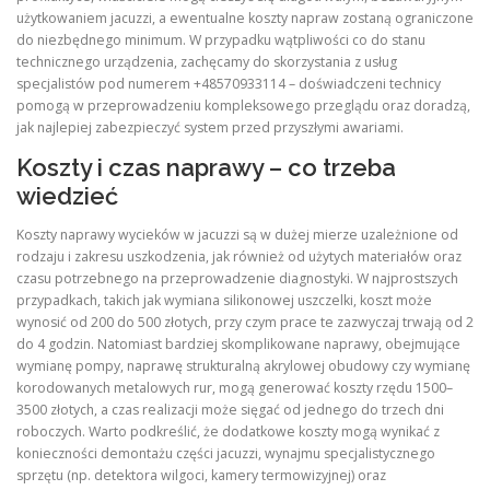
użytkowaniem jacuzzi, a ewentualne koszty napraw zostaną ograniczone
do niezbędnego minimum. W przypadku wątpliwości co do stanu
technicznego urządzenia, zachęcamy do skorzystania z usług
specjalistów pod numerem +48570933114 – doświadczeni technicy
pomogą w przeprowadzeniu kompleksowego przeglądu oraz doradzą,
jak najlepiej zabezpieczyć system przed przyszłymi awariami.
Koszty i czas naprawy – co trzeba
wiedzieć
Koszty naprawy wycieków w jacuzzi są w dużej mierze uzależnione od
rodzaju i zakresu uszkodzenia, jak również od użytych materiałów oraz
czasu potrzebnego na przeprowadzenie diagnostyki. W najprostszych
przypadkach, takich jak wymiana silikonowej uszczelki, koszt może
wynosić od 200 do 500 złotych, przy czym prace te zazwyczaj trwają od 2
do 4 godzin. Natomiast bardziej skomplikowane naprawy, obejmujące
wymianę pompy, naprawę strukturalną akrylowej obudowy czy wymianę
korodowanych metalowych rur, mogą generować koszty rzędu 1500–
3500 złotych, a czas realizacji może sięgać od jednego do trzech dni
roboczych. Warto podkreślić, że dodatkowe koszty mogą wynikać z
konieczności demontażu części jacuzzi, wynajmu specjalistycznego
sprzętu (np. detektora wilgoci, kamery termowizyjnej) oraz