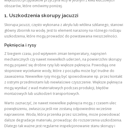
większości przypadków przyczyna leży w jednym z kilku kluczowych
obszarów, które omówimy poniżej.
1. Uszkodzenia skorupy jacuzzi
Skorupa jacuzzi, często wykonana z akrylu lub włókna szklanego, stanowi
główny zbiornik na wodę. Jest to element narażony na różnego rodzaju
uszkodzenia, które mogą prowadzić do powstawania nieszczelności.
Pęknięcia i rysy
Z biegiem czasu, pod wpływem zmian temperatury, naprężeń
mechanicznych czy nawet niewielkich uderzeń, na powierzchni skorupy
mogą pojawić się drobne rysy lub większe pęknięcia. Powodują one
stopniowe wyciekanie wody, które z początku może być trudne do
zauważenia. Niewielkie rysy mogą być spowodowane np. przez kontakt
z ostrymi przedmiotami lub niewłaściwe czyszczenie. Większe pęknięcia
mogą wynikać z wad materiałowych podczas produkcji, błędów
montażowych lub uszkodzeń transportowych.
Warto zaznaczyć, że nawet niewielkie pęknięcia mogą z czasem ulec
powiększeniu, zwłaszcza jeśli nie zostaną odpowiednio wcześnie
naprawione. Woda, która przenika przez szczelinę, może powodować
dalsze degradacje materiału, prowadząc do rozszerzenia uszkodzenia.
Dlatego tak ważne jest regularne inspekcjonowanie stanu skorupy i