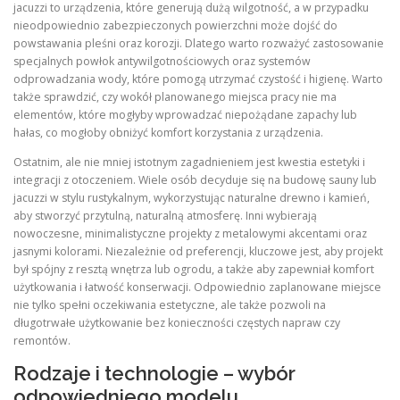
jacuzzi to urządzenia, które generują dużą wilgotność, a w przypadku
nieodpowiednio zabezpieczonych powierzchni może dojść do
powstawania pleśni oraz korozji. Dlatego warto rozważyć zastosowanie
specjalnych powłok antywilgotnościowych oraz systemów
odprowadzania wody, które pomogą utrzymać czystość i higienę. Warto
także sprawdzić, czy wokół planowanego miejsca pracy nie ma
elementów, które mogłyby wprowadzać niepożądane zapachy lub
hałas, co mogłoby obniżyć komfort korzystania z urządzenia.
Ostatnim, ale nie mniej istotnym zagadnieniem jest kwestia estetyki i
integracji z otoczeniem. Wiele osób decyduje się na budowę sauny lub
jacuzzi w stylu rustykalnym, wykorzystując naturalne drewno i kamień,
aby stworzyć przytulną, naturalną atmosferę. Inni wybierają
nowoczesne, minimalistyczne projekty z metalowymi akcentami oraz
jasnymi kolorami. Niezależnie od preferencji, kluczowe jest, aby projekt
był spójny z resztą wnętrza lub ogrodu, a także aby zapewniał komfort
użytkowania i łatwość konserwacji. Odpowiednio zaplanowane miejsce
nie tylko spełni oczekiwania estetyczne, ale także pozwoli na
długotrwałe użytkowanie bez konieczności częstych napraw czy
remontów.
Rodzaje i technologie – wybór
odpowiedniego modelu