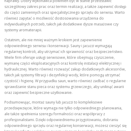
naprawy. Dobry wykonawca powinien być w stanie przedstawić
szczegółowy zakres prac oraz termin realizacji, a także zapewnić dostęp
do części zamiennych oraz specjalistycznego sprzętu do serwisu. Warto
również zapytać o możliwość dostosowania urządzenia do
indywidualnych potrzeb, takich jak dodatkowe dysze masażowe czy
systemy aromaterapii.
Ostatnim, ale nie mniej ważnym krokiem jest zapewnienie
odpowiedniego serwisu i konserwacji. Sauny i jacuzzi wymagają
regularnej kontroli, aby utrzymać ich sprawność oraz bezpieczeństwo.
Wiele firm oferuje usługi serwisowe, które obejmują czyszczenie,
wymianę części eksploatacyjnych oraz kontrolę instalacji elektrycznej i
hydraulicznej. Warto również rozważyć zakup dodatkowych akcesoriów,
takich jak systemy filtracji i dezynfekcji wody, które pomogą utrzymać
czystość i higienę. W przypadku saun, warto również zadbać o regularne
sprawdzanie stanu pieca oraz systemu grzewczego, aby uniknąć awarii
oraz zapewnić bezpieczne użytkowanie.
Podsumowując, montaż sauny lub jacuzzi to kompleksowe
przedsięwzięcie, które wymaga nie tylko odpowiedniego planowania,
ale także spełnienia szeregu formalności oraz współpracy z
profesjonalistami. Dzięki odpowiedniemu przygotowaniu, dobraniu
odpowiedniego sprzętu oraz regularnej konserwacji, możesz cieszyć się