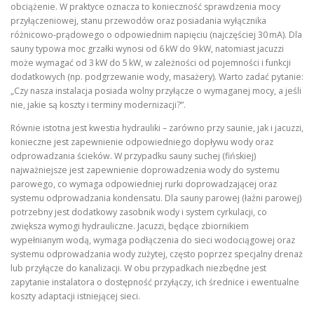
obciążenie. W praktyce oznacza to konieczność sprawdzenia mocy
przyłączeniowej, stanu przewodów oraz posiadania wyłącznika
różnicowo‑prądowego o odpowiednim napięciu (najczęściej 30 mA). Dla
sauny typowa moc grzałki wynosi od 6 kW do 9 kW, natomiast jacuzzi
może wymagać od 3 kW do 5 kW, w zależności od pojemności i funkcji
dodatkowych (np. podgrzewanie wody, masażery). Warto zadać pytanie:
„Czy nasza instalacja posiada wolny przyłącze o wymaganej mocy, a jeśli
nie, jakie są koszty i terminy modernizacji?”.
Równie istotna jest kwestia hydrauliki – zarówno przy saunie, jak i jacuzzi,
konieczne jest zapewnienie odpowiedniego dopływu wody oraz
odprowadzania ścieków. W przypadku sauny suchej (fińskiej)
najważniejsze jest zapewnienie doprowadzenia wody do systemu
parowego, co wymaga odpowiedniej rurki doprowadzającej oraz
systemu odprowadzania kondensatu. Dla sauny parowej (łaźni parowej)
potrzebny jest dodatkowy zasobnik wody i system cyrkulacji, co
zwiększa wymogi hydrauliczne. Jacuzzi, będące zbiornikiem
wypełnianym wodą, wymaga podłączenia do sieci wodociągowej oraz
systemu odprowadzania wody zużytej, często poprzez specjalny drenaż
lub przyłącze do kanalizacji. W obu przypadkach niezbędne jest
zapytanie instalatora o dostępność przyłączy, ich średnice i ewentualne
koszty adaptacji istniejącej sieci.