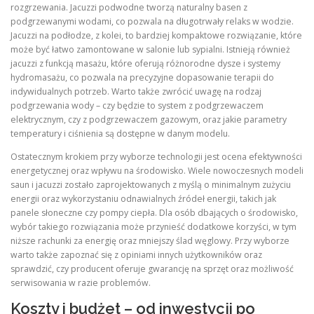
rozgrzewania. Jacuzzi podwodne tworzą naturalny basen z
podgrzewanymi wodami, co pozwala na długotrwały relaks w wodzie.
Jacuzzi na podłodze, z kolei, to bardziej kompaktowe rozwiązanie, które
może być łatwo zamontowane w salonie lub sypialni. Istnieją również
jacuzzi z funkcją masażu, które oferują różnorodne dysze i systemy
hydromasażu, co pozwala na precyzyjne dopasowanie terapii do
indywidualnych potrzeb. Warto także zwrócić uwagę na rodzaj
podgrzewania wody – czy będzie to system z podgrzewaczem
elektrycznym, czy z podgrzewaczem gazowym, oraz jakie parametry
temperatury i ciśnienia są dostępne w danym modelu.
Ostatecznym krokiem przy wyborze technologii jest ocena efektywności
energetycznej oraz wpływu na środowisko. Wiele nowoczesnych modeli
saun i jacuzzi zostało zaprojektowanych z myślą o minimalnym zużyciu
energii oraz wykorzystaniu odnawialnych źródeł energii, takich jak
panele słoneczne czy pompy ciepła. Dla osób dbających o środowisko,
wybór takiego rozwiązania może przynieść dodatkowe korzyści, w tym
niższe rachunki za energię oraz mniejszy ślad węglowy. Przy wyborze
warto także zapoznać się z opiniami innych użytkowników oraz
sprawdzić, czy producent oferuje gwarancję na sprzęt oraz możliwość
serwisowania w razie problemów.
Koszty i budżet – od inwestycji po