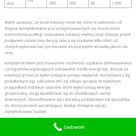
5‑8
(lux)
000
000
00
1 000
Warto zauważyć, że koszt instalacji może się różnić w zależności od
stopnia skomplikowania prac przygotowawczych (np. konieczność
wzmocnienia podłogi, rozbudowa instalacji elektrycznej). Dlatego przed
podjęciem ostatecznej decyzji zaleca się uzyskanie kilku ofert od
różnych wykonawców i porównanie ich pod kątem stosunku jakości do
ceny.
Kolejnym krokiem jest rozważenie możliwości uzyskania dofinansowania
z programów wspierających odnawialne źródła energii (np. dotacje na
instalacje grzewcze wykorzystujące pompy ciepła) lub skorzystania z ulg
podatkowych (np. odliczenie VAT od zakupu sprzętu). W niektórych
przypadkach instalacje saunowe, które wykorzystują energię
geotermalną, mogą kwalifikować się do dodatkowych zachęt
finansowych. Skonsultowanie się z doradcą podatkowym lub specjalistą
ds. dotacji pozwoli wyczerpująco zbadać dostępne opcje i
zoptymalizować budżet.
Podsumowanie – kluczowe pytania,
Zadzwoń!
które pomogą podjąć właściwą decyzję