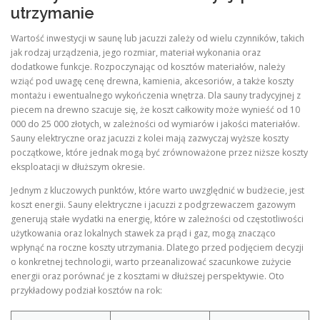
utrzymanie
Wartość inwestycji w saunę lub jacuzzi zależy od wielu czynników, takich
jak rodzaj urządzenia, jego rozmiar, materiał wykonania oraz
dodatkowe funkcje. Rozpoczynając od kosztów materiałów, należy
wziąć pod uwagę cenę drewna, kamienia, akcesoriów, a także koszty
montażu i ewentualnego wykończenia wnętrza. Dla sauny tradycyjnej z
piecem na drewno szacuje się, że koszt całkowity może wynieść od 10
000 do 25 000 złotych, w zależności od wymiarów i jakości materiałów.
Sauny elektryczne oraz jacuzzi z kolei mają zazwyczaj wyższe koszty
początkowe, które jednak mogą być zrównoważone przez niższe koszty
eksploatacji w dłuższym okresie.
Jednym z kluczowych punktów, które warto uwzględnić w budżecie, jest
koszt energii. Sauny elektryczne i jacuzzi z podgrzewaczem gazowym
generują stałe wydatki na energię, które w zależności od częstotliwości
użytkowania oraz lokalnych stawek za prąd i gaz, mogą znacząco
wpłynąć na roczne koszty utrzymania. Dlatego przed podjęciem decyzji
o konkretnej technologii, warto przeanalizować szacunkowe zużycie
energii oraz porównać je z kosztami w dłuższej perspektywie. Oto
przykładowy podział kosztów na rok: