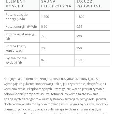
ELEMENT
SAUNA
JACUZZI
KOSZTU
ELEKTRYCZNA
PODWODNE
Roczne zużycie
1 200
1 800
energii (kWh)
Koszt energii (zł/kWh)
0,60
0,55
Roczny koszt energii
720
990
(zł)
Roczne koszty
200
250
konserwacji
Łączne roczne
920
1 240
wydatki (zł)
Kolejnym aspektem budżetu jest koszt utrzymania. Sauny i jacuzzi
wymagają regularnej konserwacji, takiej jak czyszczenie, dezynfekcja i
wymiana części eksploatacyjnych. Szczególnie ważne jest utrzymanie
odpowiedniej temperatury i wilgotności, co wymaga stosowania
specjalnych detergentów oraz systemów filtracji. W przypadku jacuzzi,
dodatkowe koszty mogą obejmować zakup i wymianę olejów, środków
chemicznych do wody oraz regularne sprawdzanie i wymianę dysz