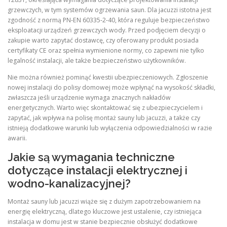
grzewczych, w tym systemów ogrzewania saun. Dla jacuzzi istotna jest
zgodność z normą PN‑EN 60335‑2‑40, która reguluje bezpieczeństwo
eksploatacji urządzeń grzewczych wody. Przed podjęciem decyzji o
zakupie warto zapytać dostawcę, czy oferowany produkt posiada
certyfikaty CE oraz spełnia wymienione normy, co zapewni nie tylko
legalność instalacji, ale także bezpieczeństwo użytkowników.
Nie można również pominąć kwestii ubezpieczeniowych. Zgłoszenie
nowej instalacji do polisy domowej może wpłynąć na wysokość składki,
zwłaszcza jeśli urządzenie wymaga znacznych nakładów
energetycznych. Warto więc skontaktować się z ubezpieczycielem i
zapytać, jak wpływa na polisę montaż sauny lub jacuzzi, a także czy
istnieją dodatkowe warunki lub wyłączenia odpowiedzialności w razie
awarii.
Jakie są wymagania techniczne
dotyczące instalacji elektrycznej i
wodno-kanalizacyjnej?
Montaż sauny lub jacuzzi wiąże się z dużym zapotrzebowaniem na
energię elektryczną, dlatego kluczowe jest ustalenie, czy istniejąca
instalacja w domu jest w stanie bezpiecznie obsłużyć dodatkowe