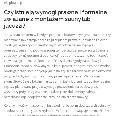
eksploatacji.
Czy istnieją wymogi prawne i formalne
związane z montażem sauny lub
jacuzzi?
Pierwszym krokiem w każdym projekcie budowlanym jest ustalenie, czy
planowana inwestycja podlega przepisom prawa budowlanego oraz
lokalnym regulacjom planistycznym. W Polsce sauna, będąca
pomieszczeniem o podwyższonej temperaturze, może zostać uznana
za „budynek użyteczności publicznej” lub „pomieszczenie techniczne”,
co w praktyce oznacza konieczność uzyskania zgody na budowę lub
zgłoszenia robót budowlanych. Z kolei jacuzzi, będące instalacją wodną,
podlega przepisom dotyczącym instalacji sanitarnych oraz, w niektórych
przypadkach, wymogom ochrony przeciwpożarowej. Warto więc
skonsultować się z lokalnym urzędem miasta lub gminy, aby dowiedzieć
się, czy planowany projekt wymaga pozwolenia na budowę, czy
wystarczy jedynie zgłoszenie, a także jakie dokumenty należy
przedłożyć (np. projekt techniczny, opinia rzeczoznawcy).
Kolejnym ważnym aspektem jest spełnienie norm dotyczących ochrony
środowiska i energooszczędności. W Polsce obowiązuje norma PN‑EN
12831, określająca wymagania dotyczące projektowania instalacji