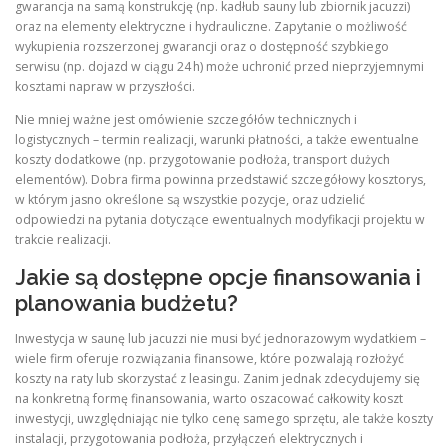
gwarancja na samą konstrukcję (np. kadłub sauny lub zbiornik jacuzzi)
oraz na elementy elektryczne i hydrauliczne. Zapytanie o możliwość
wykupienia rozszerzonej gwarancji oraz o dostępność szybkiego
serwisu (np. dojazd w ciągu 24 h) może uchronić przed nieprzyjemnymi
kosztami napraw w przyszłości.
Nie mniej ważne jest omówienie szczegółów technicznych i
logistycznych – termin realizacji, warunki płatności, a także ewentualne
koszty dodatkowe (np. przygotowanie podłoża, transport dużych
elementów). Dobra firma powinna przedstawić szczegółowy kosztorys,
w którym jasno określone są wszystkie pozycje, oraz udzielić
odpowiedzi na pytania dotyczące ewentualnych modyfikacji projektu w
trakcie realizacji.
Jakie są dostępne opcje finansowania i
planowania budżetu?
Inwestycja w saunę lub jacuzzi nie musi być jednorazowym wydatkiem –
wiele firm oferuje rozwiązania finansowe, które pozwalają rozłożyć
koszty na raty lub skorzystać z leasingu. Zanim jednak zdecydujemy się
na konkretną formę finansowania, warto oszacować całkowity koszt
inwestycji, uwzględniając nie tylko cenę samego sprzętu, ale także koszty
instalacji, przygotowania podłoża, przyłączeń elektrycznych i