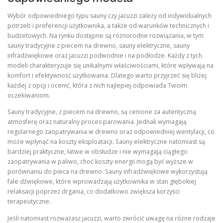
Wybór odpowiedniego typu sauny czy jacuzzi zależy od indywidualnych
potrzeb i preferencji użytkownika, a także od warunków technicznych i
budżetowych. Na rynku dostępne są różnorodne rozwiązania, w tym
sauny tradycyjne z piecem na drewno, sauny elektryczne, sauny
infradźwiękowe oraz jacuzzi podwodnie i na podłodze. Każdy z tych
modeli charakteryzuje się unikalnymi właściwościami, które wpływają na
komfort i efektywność użytkowania. Dlatego warto przyjrzeć się bliżej
każdej z opcji i ocenić, która z nich najlepiej odpowiada Twoim
oczekiwaniom.
Sauny tradycyjne, z piecem na drewno, są cenione za autentyczną
atmosferę oraz naturalny proces parowania. Jednak wymagają
regularnego zaopatrywania w drewno oraz odpowiedniej wentylacji, co
może wpłynąć na koszty eksploatacji. Sauny elektryczne natomiast są
bardziej praktyczne, łatwe w obsłudze i nie wymagają ciągłego
zaopatrywania w paliwo, choć koszty energii mogą być wyższe w
porównaniu do pieca na drewno. Sauny infradźwiękowe wykorzystują
fale dźwiękowe, które wprowadzają użytkownika w stan głębokiej
relaksacji poprzez drgania, co dodatkowo zwiększa korzyści
terapeutyczne.
Jeśli natomiast rozważasz jacuzzi, warto zwrócić uwagę na różne rodzaje