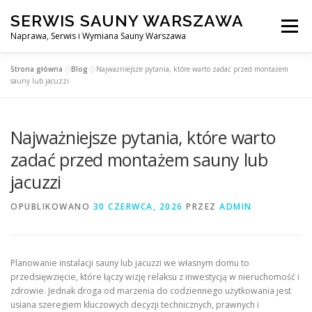
Przejdź
SERWIS SAUNY WARSZAWA
do
Menu
treści
Naprawa, Serwis i Wymiana Sauny Warszawa
Strona główna
»
Blog
»
Najważniejsze pytania, które warto zadać przed montażem
SERWIS DO SAUNY WARSZAWA
BLOG
KONTAKT
sauny lub jacuzzi
Najważniejsze pytania, które warto
zadać przed montażem sauny lub
jacuzzi
OPUBLIKOWANO
30 CZERWCA, 2026
PRZEZ
ADMIN
Planowanie instalacji sauny lub jacuzzi we własnym domu to
przedsięwzięcie, które łączy wizję relaksu z inwestycją w nieruchomość i
zdrowie. Jednak droga od marzenia do codziennego użytkowania jest
usiana szeregiem kluczowych decyzji technicznych, prawnych i