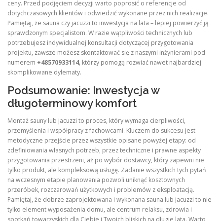
ceny. Przed podjęciem decyzji warto poprosić o referencje od
dotychczasowych klientów i odwiedzić wykonane przez nich realizacje.
Pamiętaj, że sauna czy jacuzzi to inwestycja na lata – lepiej powierzyć ją
sprawdzonym specjalistom. W razie wątpliwości technicznych lub
potrzebujesz indywidualnej konsultacji dotyczącej przygotowania
projektu, zawsze możesz skontaktować się z naszymi inżynierami pod
numerem
+48570933114
, którzy pomogą rozwiać nawet najbardziej
skomplikowane dylematy.
Podsumowanie: Inwestycja w
długoterminowy komfort
Montaż sauny lub jacuzzi to proces, który wymaga cierpliwości,
przemyślenia i współpracy z fachowcami. Kluczem do sukcesu jest
metodyczne przejście przez wszystkie opisane powyżej etapy: od
zdefiniowania własnych potrzeb, przez techniczne i prawne aspekty
przygotowania przestrzeni, aż po wybór dostawcy, który zapewni nie
tylko produkt, ale kompleksową usługę. Zadanie wszystkich tych pytań
na wczesnym etapie planowania pozwoli uniknąć kosztownych
przeróbek, rozczarowań użytkowych i problemów z eksploatacją.
Pamiętaj, że dobrze zaprojektowana i wykonana sauna lub jacuzzi to nie
tylko element wyposażenia domu, ale centrum relaksu, zdrowia i
spotkań towarzyskich dla Ciebie i Twoich bliskich na długie lata. Warto