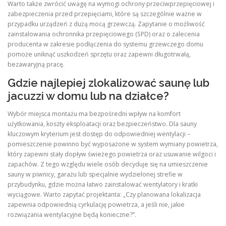
Warto także zwrócić uwagę na wymogi ochrony przeciwprzepięciowej i
zabezpieczenia przed przepięciami, które są szczególnie ważne w
przypadku urządzeń z dużą mocą grzewczą. Zapytanie o możliwość
zainstalowania ochronnika przepięciowego (SPD) oraz o zalecenia
producenta w zakresie podłączenia do systemu grzewczego domu
pomoże uniknąć uszkodzeń sprzętu oraz zapewni długotrwałą,
bezawaryjną pracę.
Gdzie najlepiej zlokalizować saunę lub
jacuzzi w domu lub na działce?
Wybór miejsca montażu ma bezpośredni wpływ na komfort
użytkowania, koszty eksploatacji oraz bezpieczeństwo. Dla sauny
kluczowym kryterium jest dostęp do odpowiedniej wentylacji –
pomieszczenie powinno być wyposażone w system wymiany powietrza,
który zapewni stały dopływ świeżego powietrza oraz usuwanie wilgoci i
zapachów. Z tego względu wiele osób decyduje się na umieszczenie
sauny w piwnicy, garażu lub specjalnie wydzielonej strefie w
przybudynku, gdzie można łatwo zainstalować wentylatory i kratki
wyciągowe. Warto zapytać projektanta: „Czy planowana lokalizacja
zapewnia odpowiednią cyrkulację powietrza, a jeśli nie, jakie
rozwiązania wentylacyjne będą konieczne?”.