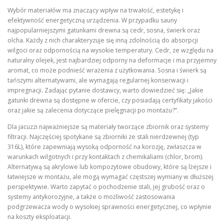
Wybór materiałów ma znaczący wpływ na trwałość, estetykę i
efektywność energetyczną urządzenia. W przypadku sauny
najpopularniejszymi gatunkami drewna są cedr, sosna, świerk oraz
olcha. Każdy z nich charakteryzuje się inną zdolnością do absorpcji
wilgoci oraz odpornością na wysokie temperatury. Cedr, ze względu na
naturalny olejek, jest najbardziej odporny na deformacje i ma przyjemny
aromat, co może podnieść wrażenia z użytkowania. Sosna i świerk są
tańszymi alternatywami, ale wymagają regularnej konserwacji i
impregnacji. Zadając pytanie dostawcy, warto dowiedzieć się: „Jakie
gatunki drewna są dostępne w ofercie, czy posiadają certyfikaty jakości
oraz jakie są zalecenia dotyczące pielęgnacji po montażu?”.
Dla jacuzzi najważniejsze są materiały tworzące zbiornik oraz systemy
filtracji. Najczęściej spotykane są zbiorniki ze stali nierdzewnej (typ
316L), które zapewniają wysoką odporność na korozję, zwłaszcza w
warunkach wilgotnych i przy kontaktach z chemikaliami (chlor, brom).
Alternatywą są akrylowe lub kompozytowe obudowy, które są lżejsze i
łatwiejsze w montażu, ale mogą wymagać częstszej wymiany w dłuższej
perspektywie. Warto zapytać o pochodzenie stali, jej grubość oraz o
systemy antykorozyjne, a także o możliwość zastosowania
podgrzewacza wody o wysokiej sprawności energetycznej, co wpłynie
na koszty eksploatacji.