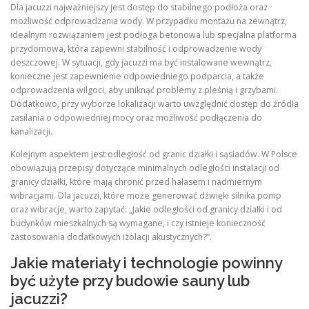
Dla jacuzzi najważniejszy jest dostęp do stabilnego podłoża oraz
możliwość odprowadzania wody. W przypadku montażu na zewnątrz,
idealnym rozwiązaniem jest podłoga betonowa lub specjalna platforma
przydomowa, która zapewni stabilność i odprowadzenie wody
deszczowej. W sytuacji, gdy jacuzzi ma być instalowane wewnątrz,
konieczne jest zapewnienie odpowiedniego podparcia, a także
odprowadzenia wilgoci, aby uniknąć problemy z pleśnią i grzybami.
Dodatkowo, przy wyborze lokalizacji warto uwzględnić dostęp do źródła
zasilania o odpowiedniej mocy oraz możliwość podłączenia do
kanalizacji.
Kolejnym aspektem jest odległość od granic działki i sąsiadów. W Polsce
obowiązują przepisy dotyczące minimalnych odległości instalacji od
granicy działki, które mają chronić przed hałasem i nadmiernym
wibracjami. Dla jacuzzi, które może generować dźwięki silnika pomp
oraz wibracje, warto zapytać: „Jakie odległości od granicy działki i od
budynków mieszkalnych są wymagane, i czy istnieje konieczność
zastosowania dodatkowych izolacji akustycznych?”.
Jakie materiały i technologie powinny
być użyte przy budowie sauny lub
jacuzzi?