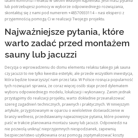
latami komfortu i relaksu w swoim własnym kąpielisku. Jeśli masz pytania
lub potrzebujesz pomocy w wyborze odpowiedniego rozwiązania,
skontaktuj się z nami pod numerem +48570933114 – nasi eksperci z
przyjemnością pomogą Ci w realizacji Twojego projektu.
Najważniejsze pytania, które
warto zadać przed montażem
sauny lub jacuzzi
Decyzja o wprowadzeniu do domu elementu relaksu takiego jak sauna
czy jacuzzi to nie tylko kwestia estetyki, ale przede wszystkim inwestycja,
która będzie towarzyszyć nam przez lata. W Polsce rosnąca popularność
tych rozwiązań sprawia, że coraz więcej osób staje przed dylematem
wyboru odpowiedniego modelu, lokalizacji i wykonawcy. Zanim jednak
przystąpimy do realizacji projektu, warto dokładnie przeanalizować
szereg zagadnień technicznych, prawnych i praktycznych. W niniejszym
artykule, przygotowanym w oparciu o wieloletnie doświadczenie w
branży wellness, przedstawiamy najważniejsze pytania, które powinny
paść w trakcie planowania montażu sauny lub jacuzzi. Odpowiedzi na
nie pozwolą uniknąć nieprzyjemnych niespodzianek, zapewnią
bezpieczeństwo użytkowania oraz pomogą zoptymalizować koszty