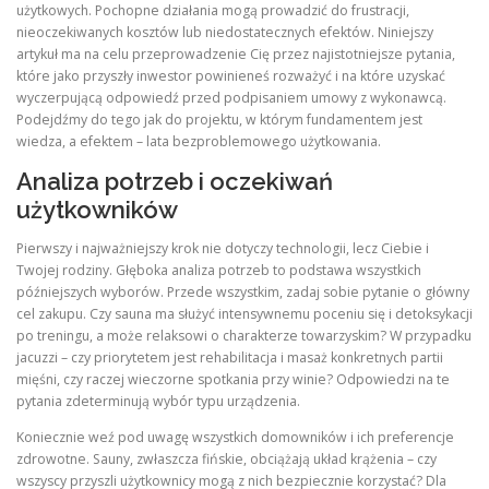
użytkowych. Pochopne działania mogą prowadzić do frustracji,
nieoczekiwanych kosztów lub niedostatecznych efektów. Niniejszy
artykuł ma na celu przeprowadzenie Cię przez najistotniejsze pytania,
które jako przyszły inwestor powinieneś rozważyć i na które uzyskać
wyczerpującą odpowiedź przed podpisaniem umowy z wykonawcą.
Podejdźmy do tego jak do projektu, w którym fundamentem jest
wiedza, a efektem – lata bezproblemowego użytkowania.
Analiza potrzeb i oczekiwań
użytkowników
Pierwszy i najważniejszy krok nie dotyczy technologii, lecz Ciebie i
Twojej rodziny. Głęboka analiza potrzeb to podstawa wszystkich
późniejszych wyborów. Przede wszystkim, zadaj sobie pytanie o główny
cel zakupu. Czy sauna ma służyć intensywnemu poceniu się i detoksykacji
po treningu, a może relaksowi o charakterze towarzyskim? W przypadku
jacuzzi – czy priorytetem jest rehabilitacja i masaż konkretnych partii
mięśni, czy raczej wieczorne spotkania przy winie? Odpowiedzi na te
pytania zdeterminują wybór typu urządzenia.
Koniecznie weź pod uwagę wszystkich domowników i ich preferencje
zdrowotne. Sauny, zwłaszcza fińskie, obciążają układ krążenia – czy
wszyscy przyszli użytkownicy mogą z nich bezpiecznie korzystać? Dla