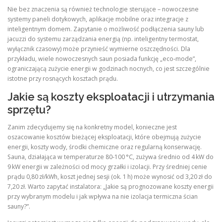
Nie bez znaczenia są również technologie sterujące – nowoczesne
systemy paneli dotykowych, aplikacje mobilne oraz integracje z
inteligentnym domem. Zapytanie o możliwość podłączenia sauny lub
jacuzzi do systemu zarządzania energią (np. inteligentny termostat,
wyłącznik czasowy) może przynieść wymierne oszczędności. Dla
przykładu, wiele nowoczesnych saun posiada funkcję „eco‑mode”,
ograniczającą zużycie energii w godzinach nocnych, co jest szczególnie
istotne przy rosnących kosztach prądu.
Jakie są koszty eksploatacji i utrzymania
sprzętu?
Zanim zdecydujemy się na konkretny model, konieczne jest
oszacowanie kosztów bieżącej eksploatacji, które obejmują zużycie
energii, koszty wody, środki chemiczne oraz regularną konserwację.
Sauna, działająca w temperaturze 80‑100 °C, zużywa średnio od 4 kW do
9 kW energii w zależności od mocy grzałki i izolacji. Przy średniej cenie
prądu 0,80 zł/kWh, koszt jednej sesji (ok. 1 h) może wynosić od 3,20 zł do
7,20 zł. Warto zapytać instalatora: „Jakie są prognozowane koszty energii
przy wybranym modelu i jak wpływa na nie izolacja termiczna ścian
sauny?”.