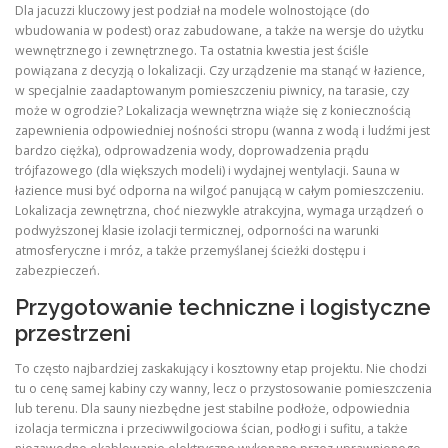
Dla jacuzzi kluczowy jest podział na modele wolnostojące (do
wbudowania w podest) oraz zabudowane, a także na wersje do użytku
wewnętrznego i zewnętrznego. Ta ostatnia kwestia jest ściśle
powiązana z decyzją o lokalizacji. Czy urządzenie ma stanąć w łazience,
w specjalnie zaadaptowanym pomieszczeniu piwnicy, na tarasie, czy
może w ogrodzie? Lokalizacja wewnętrzna wiąże się z koniecznością
zapewnienia odpowiedniej nośności stropu (wanna z wodą i ludźmi jest
bardzo ciężka), odprowadzenia wody, doprowadzenia prądu
trójfazowego (dla większych modeli) i wydajnej wentylacji. Sauna w
łazience musi być odporna na wilgoć panującą w całym pomieszczeniu.
Lokalizacja zewnętrzna, choć niezwykle atrakcyjna, wymaga urządzeń o
podwyższonej klasie izolacji termicznej, odporności na warunki
atmosferyczne i mróz, a także przemyślanej ścieżki dostępu i
zabezpieczeń.
Przygotowanie techniczne i logistyczne
przestrzeni
To często najbardziej zaskakujący i kosztowny etap projektu. Nie chodzi
tu o cenę samej kabiny czy wanny, lecz o przystosowanie pomieszczenia
lub terenu. Dla sauny niezbędne jest stabilne podłoże, odpowiednia
izolacja termiczna i przeciwwilgociowa ścian, podłogi i sufitu, a także