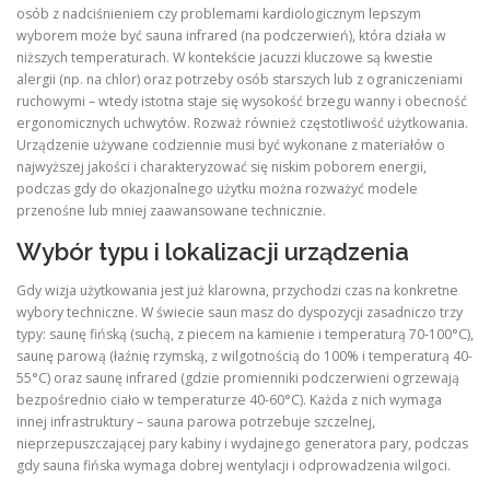
osób z nadciśnieniem czy problemami kardiologicznym lepszym
wyborem może być sauna infrared (na podczerwień), która działa w
niższych temperaturach. W kontekście jacuzzi kluczowe są kwestie
alergii (np. na chlor) oraz potrzeby osób starszych lub z ograniczeniami
ruchowymi – wtedy istotna staje się wysokość brzegu wanny i obecność
ergonomicznych uchwytów. Rozważ również częstotliwość użytkowania.
Urządzenie używane codziennie musi być wykonane z materiałów o
najwyższej jakości i charakteryzować się niskim poborem energii,
podczas gdy do okazjonalnego użytku można rozważyć modele
przenośne lub mniej zaawansowane technicznie.
Wybór typu i lokalizacji urządzenia
Gdy wizja użytkowania jest już klarowna, przychodzi czas na konkretne
wybory techniczne. W świecie saun masz do dyspozycji zasadniczo trzy
typy: saunę fińską (suchą, z piecem na kamienie i temperaturą 70-100°C),
saunę parową (łaźnię rzymską, z wilgotnością do 100% i temperaturą 40-
55°C) oraz saunę infrared (gdzie promienniki podczerwieni ogrzewają
bezpośrednio ciało w temperaturze 40-60°C). Każda z nich wymaga
innej infrastruktury – sauna parowa potrzebuje szczelnej,
nieprzepuszczającej pary kabiny i wydajnego generatora pary, podczas
gdy sauna fińska wymaga dobrej wentylacji i odprowadzenia wilgoci.