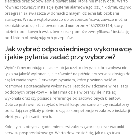
siedziska oraz odpowiednie oświetlenie, które nie męczy oczu. Warto
również rozważyć instalację systemu alarmowego (czujnik dymu, czujnik
przegrzania), zwłaszcza w domach z małymi dziećmi lub osobami
starszymi. W razie wątpliwości co do bezpieczeństwa, zawsze można
skontaktować się z fachowcem pod numerem +48570933114, który
udzieli dodatkowych wskazówek oraz pomoże zweryfikować instalację
pod kątem obowiązujących przepisów.
Jak wybrać odpowiedniego wykonawcę
i jakie pytania zadać przy wyborze?
Wybór firmy montującej saunę lub jacuzzi to decyzja, która wpływa nie
tylko na jakość wykonania, ale również na późniejszy serwis i dostęp do
części zamiennych. Pierwszym pytaniem, które powinno paść w
rozmowie z potencjalnym wykonawcą, jest doświadczenie w realizacji
podobnych projektów – ile lat firma działa w branży, ile instalacji
wykonała oraz czy posiada referencje od zadowolonych klientów.
Dobrze jest również zapytać o kwalifikacje personelu – czy instalatorzy
posiadają certyfikaty potwierdzające kompetencje w zakresie instalacji
elektrycznych i sanitarnych.
Kolejnym istotnym zagadnieniem jest zakres gwarancji oraz warunki
serwisu posprzedażowego. Warto dowiedzieć się, jak długo trwa