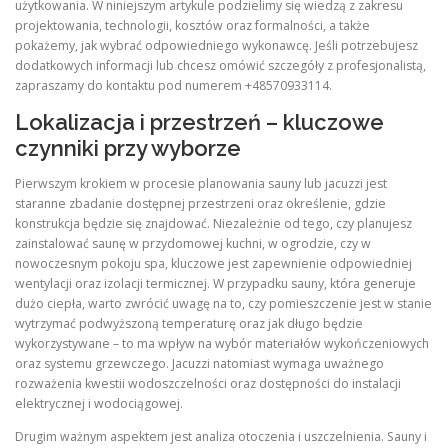
użytkowania. W niniejszym artykule podzielimy się wiedzą z zakresu
projektowania, technologii, kosztów oraz formalności, a także
pokażemy, jak wybrać odpowiedniego wykonawcę. Jeśli potrzebujesz
dodatkowych informacji lub chcesz omówić szczegóły z profesjonalistą,
zapraszamy do kontaktu pod numerem +48570933114.
Lokalizacja i przestrzeń – kluczowe
czynniki przy wyborze
Pierwszym krokiem w procesie planowania sauny lub jacuzzi jest
staranne zbadanie dostępnej przestrzeni oraz określenie, gdzie
konstrukcja będzie się znajdować. Niezależnie od tego, czy planujesz
zainstalować saunę w przydomowej kuchni, w ogrodzie, czy w
nowoczesnym pokoju spa, kluczowe jest zapewnienie odpowiedniej
wentylacji oraz izolacji termicznej. W przypadku sauny, która generuje
dużo ciepła, warto zwrócić uwagę na to, czy pomieszczenie jest w stanie
wytrzymać podwyższoną temperaturę oraz jak długo będzie
wykorzystywane – to ma wpływ na wybór materiałów wykończeniowych
oraz systemu grzewczego. Jacuzzi natomiast wymaga uważnego
rozważenia kwestii wodoszczelności oraz dostępności do instalacji
elektrycznej i wodociągowej.
Drugim ważnym aspektem jest analiza otoczenia i uszczelnienia. Sauny i