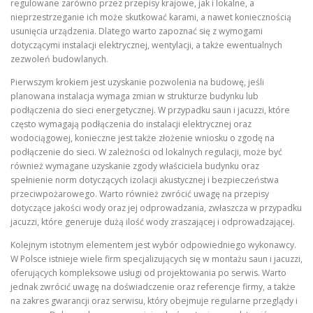
regulowane zarówno przez przepisy krajowe, jak i lokalne, a
nieprzestrzeganie ich może skutkować karami, a nawet koniecznością
usunięcia urządzenia. Dlatego warto zapoznać się z wymogami
dotyczącymi instalacji elektrycznej, wentylacji, a także ewentualnych
zezwoleń budowlanych.
Pierwszym krokiem jest uzyskanie pozwolenia na budowę, jeśli
planowana instalacja wymaga zmian w strukturze budynku lub
podłączenia do sieci energetycznej. W przypadku saun i jacuzzi, które
często wymagają podłączenia do instalacji elektrycznej oraz
wodociągowej, konieczne jest także złożenie wniosku o zgodę na
podłączenie do sieci. W zależności od lokalnych regulacji, może być
również wymagane uzyskanie zgody właściciela budynku oraz
spełnienie norm dotyczących izolacji akustycznej i bezpieczeństwa
przeciwpożarowego. Warto również zwrócić uwagę na przepisy
dotyczące jakości wody oraz jej odprowadzania, zwłaszcza w przypadku
jacuzzi, które generuje dużą ilość wody zraszającej i odprowadzającej.
Kolejnym istotnym elementem jest wybór odpowiedniego wykonawcy.
W Polsce istnieje wiele firm specjalizujących się w montażu saun i jacuzzi,
oferujących kompleksowe usługi od projektowania po serwis. Warto
jednak zwrócić uwagę na doświadczenie oraz referencje firmy, a także
na zakres gwarancji oraz serwisu, który obejmuje regularne przeglądy i