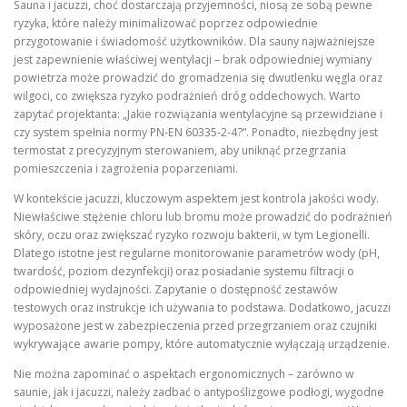
Sauna i jacuzzi, choć dostarczają przyjemności, niosą ze sobą pewne
ryzyka, które należy minimalizować poprzez odpowiednie
przygotowanie i świadomość użytkowników. Dla sauny najważniejsze
jest zapewnienie właściwej wentylacji – brak odpowiedniej wymiany
powietrza może prowadzić do gromadzenia się dwutlenku węgla oraz
wilgoci, co zwiększa ryzyko podrażnień dróg oddechowych. Warto
zapytać projektanta: „Jakie rozwiązania wentylacyjne są przewidziane i
czy system spełnia normy PN‑EN 60335‑2‑4?”. Ponadto, niezbędny jest
termostat z precyzyjnym sterowaniem, aby uniknąć przegrzania
pomieszczenia i zagrożenia poparzeniami.
W kontekście jacuzzi, kluczowym aspektem jest kontrola jakości wody.
Niewłaściwe stężenie chloru lub bromu może prowadzić do podrażnień
skóry, oczu oraz zwiększać ryzyko rozwoju bakterii, w tym Legionelli.
Dlatego istotne jest regularne monitorowanie parametrów wody (pH,
twardość, poziom dezynfekcji) oraz posiadanie systemu filtracji o
odpowiedniej wydajności. Zapytanie o dostępność zestawów
testowych oraz instrukcje ich używania to podstawa. Dodatkowo, jacuzzi
wyposażone jest w zabezpieczenia przed przegrzaniem oraz czujniki
wykrywające awarie pompy, które automatycznie wyłączają urządzenie.
Nie można zapominać o aspektach ergonomicznych – zarówno w
saunie, jak i jacuzzi, należy zadbać o antypoślizgowe podłogi, wygodne