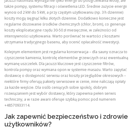
Jacuzzi natomiast wymaga nie tylko energii do podgrzewania wody, ale
także pompy, systemu filtracji i oświetlenia LED. Średnie zużycie energii
wynosi od 2 kW do 5 kW, a przy częstym użytkowaniu (np. 3 h dziennie)
koszty mogą sięgnąć kilku złotych dziennie. Dodatkowo konieczne jest
regularne dozowanie środków chemicznych (chlor, brom), co generuje
koszty eksploatacyjne rzędu 30‑50 zł miesięcznie, w zależności od
intensywności użytkowania. Warto porównać te wartości z kosztami
utrzymania tradycyjnego basenu, aby ocenić opłacalność inwestycji.
Kolejnym elementem jest regularna konserwacja – dla sauny oznacza to
czyszczenie kamienia, kontrolę elementów grzewczych oraz ewentualną
wymianę uszczelek. Dla jacuzzi kluczowe jest czyszczenie filtrów,
kontrola pompy oraz wymiana opon w systemie masażu. Warto zapytać
dostawcę o dostępność serwisu oraz koszty przeglądów okresowych –
niektóre firmy oferują pakiety serwisowe w cenie, inne naliczają opłaty
za każde wejście. Dla osób ceniących sobie spokój, dobrym
rozwiązaniem jest wybór dostawcy, który zapewnia pełen serwis
techniczny, a w razie awarii oferuje szybką pomoc pod numerem
+48570933114.
Jak zapewnić bezpieczeństwo i zdrowie
użytkowników?