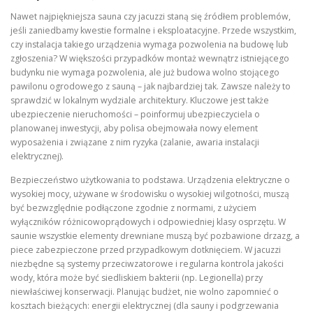
Nawet najpiękniejsza sauna czy jacuzzi staną się źródłem problemów,
jeśli zaniedbamy kwestie formalne i eksploatacyjne. Przede wszystkim,
czy instalacja takiego urządzenia wymaga pozwolenia na budowę lub
zgłoszenia? W większości przypadków montaż wewnątrz istniejącego
budynku nie wymaga pozwolenia, ale już budowa wolno stojącego
pawilonu ogrodowego z sauną – jak najbardziej tak. Zawsze należy to
sprawdzić w lokalnym wydziale architektury. Kluczowe jest także
ubezpieczenie nieruchomości – poinformuj ubezpieczyciela o
planowanej inwestycji, aby polisa obejmowała nowy element
wyposażenia i związane z nim ryzyka (zalanie, awaria instalacji
elektrycznej).
Bezpieczeństwo użytkowania to podstawa. Urządzenia elektryczne o
wysokiej mocy, używane w środowisku o wysokiej wilgotności, muszą
być bezwzględnie podłączone zgodnie z normami, z użyciem
wyłączników różnicowoprądowych i odpowiedniej klasy osprzętu. W
saunie wszystkie elementy drewniane muszą być pozbawione drzazg, a
piece zabezpieczone przed przypadkowym dotknięciem. W jacuzzi
niezbędne są systemy przeciwzatorowe i regularna kontrola jakości
wody, która może być siedliskiem bakterii (np. Legionella) przy
niewłaściwej konserwacji. Planując budżet, nie wolno zapomnieć o
kosztach bieżących: energii elektrycznej (dla sauny i podgrzewania