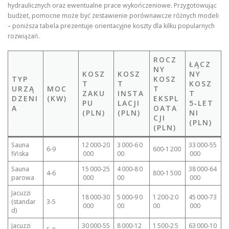
hydraulicznych oraz ewentualne prace wykończeniowe. Przygotowując
budżet, pomocne może być zestawienie porównawcze różnych modeli
– poniższa tabela prezentuje orientacyjne koszty dla kilku popularnych
rozwiązań.
ROCZ
ŁĄCZ
NY
KOSZ
KOSZ
NY
TYP
KOSZ
T
T
KOSZ
URZĄ
MOC
T
ZAKU
INSTA
T
DZENI
(KW)
EKSPL
PU
LACJI
5‑LET
A
OATA
(PLN)
(PLN)
NI
CJI
(PLN)
(PLN)
Sauna
12 000‑20
3 000‑6 0
33 000‑55
6‑9
600‑1 200
fińska
000
00
000
Sauna
15 000‑25
4 000‑8 0
38 000‑64
4‑6
800‑1 500
parowa
000
00
000
Jacuzzi
18 000‑30
5 000‑9 0
1 200‑2 0
45 000‑73
(standar
3‑5
000
00
00
000
d)
Jacuzzi
30 000‑55
8 000‑12
1 500‑2 5
63 000‑10