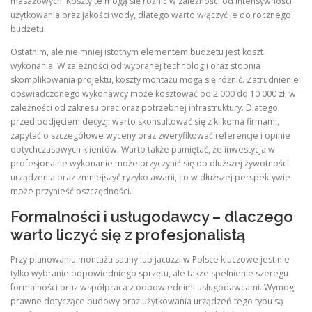
masażowych. Koszty te mogą się różnić w zależności od intensywności
użytkowania oraz jakości wody, dlatego warto włączyć je do rocznego
budżetu.
Ostatnim, ale nie mniej istotnym elementem budżetu jest koszt
wykonania. W zależności od wybranej technologii oraz stopnia
skomplikowania projektu, koszty montażu mogą się różnić. Zatrudnienie
doświadczonego wykonawcy może kosztować od 2 000 do 10 000 zł, w
zależności od zakresu prac oraz potrzebnej infrastruktury. Dlatego
przed podjęciem decyzji warto skonsultować się z kilkoma firmami,
zapytać o szczegółowe wyceny oraz zweryfikować referencje i opinie
dotychczasowych klientów. Warto także pamiętać, że inwestycja w
profesjonalne wykonanie może przyczynić się do dłuższej żywotności
urządzenia oraz zmniejszyć ryzyko awarii, co w dłuższej perspektywie
może przynieść oszczędności.
Formalności i usługodawcy – dlaczego
warto liczyć się z profesjonalistą
Przy planowaniu montażu sauny lub jacuzzi w Polsce kluczowe jest nie
tylko wybranie odpowiedniego sprzętu, ale także spełnienie szeregu
formalności oraz współpraca z odpowiednimi usługodawcami. Wymogi
prawne dotyczące budowy oraz użytkowania urządzeń tego typu są