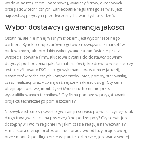
wody w jacuzzi), chemii basenowej, wymiany filtrów, okresowych
przeglądów technicznych. Zaniedbanie regularnego serwisu jest
najczęstszą przyczyną przedwczesnych awarii tych urządzeń.
Wybór dostawcy i gwarancja jakości
Ostatnim, ale nie mniej ważnym krokiem, jest wybór rzetelnego
partnera. Rynek oferuje zarówno gotowe rozwiązania z marketów
budowlanych, jak i produkty wykonywane na zamówienie przez
wyspecjalizowane firmy. Kluczowe pytania do dostawcy powinny
dotyczyć pochodzenia i jakości materiałów (jakie drewno w saunie, czy
jest certyfikowane FSC; z czego wykonana jest wanna w jacuzzi),
parametrów technicznych komponentów (piec, pompy, sterowniki),
czasu realizacji oraz – co najważniejsze – zakresu usługi. Czy cena
obejmuje dostawę, montaż
pod klucz
i uruchomienie przez
wykwalifikowanych techników? Czy firma pomoże w przygotowaniu
projektu technicznego pomieszczenia?
Niezwykle istotne są kwestie gwarancji i serwisu pogwarancyjnego. Jak
długo trwa gwarancja na poszczególne podzespoły? Czy serwis jest
dostępny w Twoim regionie i w jakim czasie reaguje na wezwania?
Firma, która oferuje profesjonalne doradztwo od fazy projektowej,
przez montaż, po długoletnie wsparcie techniczne, jest warta swojej