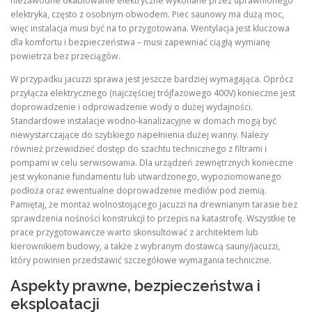
niezawodne okablowanie elektryczne wykonane przez uprawnionego
elektryka, często z osobnym obwodem. Piec saunowy ma dużą moc,
więc instalacja musi być na to przygotowana. Wentylacja jest kluczowa
dla komfortu i bezpieczeństwa – musi zapewniać ciągłą wymianę
powietrza bez przeciągów.
W przypadku jacuzzi sprawa jest jeszcze bardziej wymagająca. Oprócz
przyłącza elektrycznego (najczęściej trójfazowego 400V) konieczne jest
doprowadzenie i odprowadzenie wody o dużej wydajności.
Standardowe instalacje wodno-kanalizacyjne w domach mogą być
niewystarczające do szybkiego napełnienia dużej wanny. Należy
również przewidzieć dostęp do szachtu technicznego z filtrami i
pompami w celu serwisowania. Dla urządzeń zewnętrznych konieczne
jest wykonanie fundamentu lub utwardzonego, wypoziomowanego
podłoża oraz ewentualne doprowadzenie mediów pod ziemią.
Pamiętaj, że montaż wolnostojącego jacuzzi na drewnianym tarasie bez
sprawdzenia nośności konstrukcji to przepis na katastrofę. Wszystkie te
prace przygotowawcze warto skonsultować z architektem lub
kierownikiem budowy, a także z wybranym dostawcą sauny/jacuzzi,
który powinien przedstawić szczegółowe wymagania techniczne.
Aspekty prawne, bezpieczeństwa i
eksploatacji