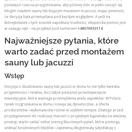
poświęcić czas na przygotowania, aby później móc w pełni cieszyć się
błogim ciepłem sauny lub kojącym masażem w jacuzzi, mając pewność,
że decyzja była przemyślana pod każdym względem. A jeśli na
którejkolwiek z tych ścieżek napotkasz trudności, ekspercka pomoc jest
w zasięgu ręki – na przykład pod numerem
+48570933114
.
Najważniejsze pytania, które
warto zadać przed montażem
sauny lub jacuzzi
Wstęp
Decyzja o zbudowaniu sauny lub jacuzzi w domu to nie tylko kwestia
przyjemności i relaksu, lecz także poważne przedsięwzięcie
inwestycyjne, które wymaga przemyślenia wielu aspektów. W Polsce
rynek rozgrzewania w domu rozwija się dynamicznie, a oferta
producentów i wykonawców rośnie w szybkim tempie. Dlatego przed
przystąpieniem do realizacji marzeń o przytulnym kąpielisku na własnej
posesji, warto zadać sobie szereg kluczowych pytań, które pomogą
uniknąć kosztownych błędów i zapewnią długotrwałą satysfakcję z