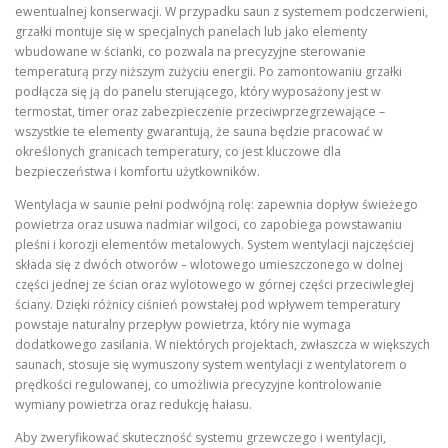
ewentualnej konserwacji. W przypadku saun z systemem podczerwieni,
grzałki montuje się w specjalnych panelach lub jako elementy
wbudowane w ścianki, co pozwala na precyzyjne sterowanie
temperaturą przy niższym zużyciu energii. Po zamontowaniu grzałki
podłącza się ją do panelu sterującego, który wyposażony jest w
termostat, timer oraz zabezpieczenie przeciwprzegrzewające –
wszystkie te elementy gwarantują, że sauna będzie pracować w
określonych granicach temperatury, co jest kluczowe dla
bezpieczeństwa i komfortu użytkowników.
Wentylacja w saunie pełni podwójną rolę: zapewnia dopływ świeżego
powietrza oraz usuwa nadmiar wilgoci, co zapobiega powstawaniu
pleśni i korozji elementów metalowych. System wentylacji najczęściej
składa się z dwóch otworów – wlotowego umieszczonego w dolnej
części jednej ze ścian oraz wylotowego w górnej części przeciwległej
ściany. Dzięki różnicy ciśnień powstałej pod wpływem temperatury
powstaje naturalny przepływ powietrza, który nie wymaga
dodatkowego zasilania. W niektórych projektach, zwłaszcza w większych
saunach, stosuje się wymuszony system wentylacji z wentylatorem o
prędkości regulowanej, co umożliwia precyzyjne kontrolowanie
wymiany powietrza oraz redukcję hałasu.
Aby zweryfikować skuteczność systemu grzewczego i wentylacji,