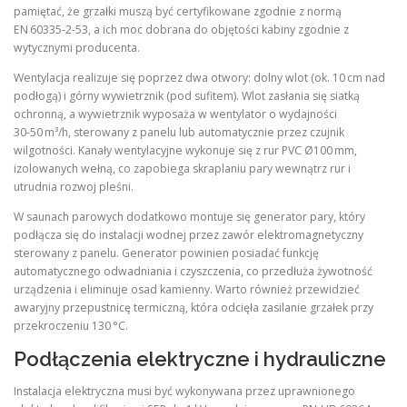
pamiętać, że grzałki muszą być certyfikowane zgodnie z normą
EN 60335‑2‑53, a ich moc dobrana do objętości kabiny zgodnie z
wytycznymi producenta.
Wentylacja realizuje się poprzez dwa otwory: dolny wlot (ok. 10 cm nad
podłogą) i górny wywietrznik (pod sufitem). Wlot zasłania się siatką
ochronną, a wywietrznik wyposaża w wentylator o wydajności
30‑50 m³/h, sterowany z panelu lub automatycznie przez czujnik
wilgotności. Kanały wentylacyjne wykonuje się z rur PVC Ø100 mm,
izolowanych wełną, co zapobiega skraplaniu pary wewnątrz rur i
utrudnia rozwoj pleśni.
W saunach parowych dodatkowo montuje się generator pary, który
podłącza się do instalacji wodnej przez zawór elektromagnetyczny
sterowany z panelu. Generator powinien posiadać funkcję
automatycznego odwadniania i czyszczenia, co przedłuża żywotność
urządzenia i eliminuje osad kamienny. Warto również przewidzieć
awaryjny przepustnicę termiczną, która odcięła zasilanie grzałek przy
przekroczeniu 130 °C.
Podłączenia elektryczne i hydrauliczne
Instalacja elektryczna musi być wykonywana przez uprawnionego