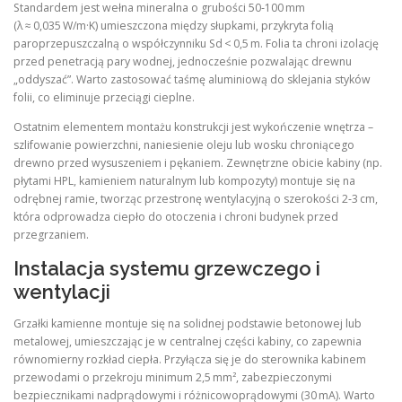
Standardem jest wełna mineralna o grubości 50‑100 mm
(λ ≈ 0,035 W/m·K) umieszczona między słupkami, przykryta folią
paroprzepuszczalną o współczynniku Sd < 0,5 m. Folia ta chroni izolację
przed penetracją pary wodnej, jednocześnie pozwalając drewnu
„oddyszać”. Warto zastosować taśmę aluminiową do sklejania styków
folii, co eliminuje przeciągi cieplne.
Ostatnim elementem montażu konstrukcji jest wykończenie wnętrza –
szlifowanie powierzchni, naniesienie oleju lub wosku chroniącego
drewno przed wysuszeniem i pękaniem. Zewnętrzne obicie kabiny (np.
płytami HPL, kamieniem naturalnym lub kompozyty) montuje się na
odrębnej ramie, tworząc przestronę wentylacyjną o szerokości 2‑3 cm,
która odprowadza ciepło do otoczenia i chroni budynek przed
przegrzaniem.
Instalacja systemu grzewczego i
wentylacji
Grzałki kamienne montuje się na solidnej podstawie betonowej lub
metalowej, umieszczając je w centralnej części kabiny, co zapewnia
równomierny rozkład ciepła. Przyłącza się je do sterownika kabinem
przewodami o przekroju minimum 2,5 mm², zabezpieczonymi
bezpiecznikami nadprądowymi i różnicowoprądowymi (30 mA). Warto