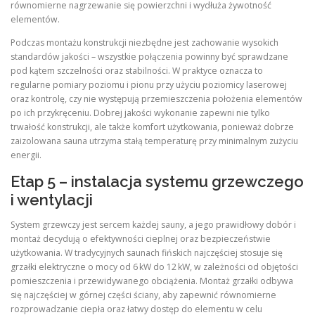
równomierne nagrzewanie się powierzchni i wydłuża żywotność
elementów.
Podczas montażu konstrukcji niezbędne jest zachowanie wysokich
standardów jakości – wszystkie połączenia powinny być sprawdzane
pod kątem szczelności oraz stabilności. W praktyce oznacza to
regularne pomiary poziomu i pionu przy użyciu poziomicy laserowej
oraz kontrolę, czy nie występują przemieszczenia położenia elementów
po ich przykręceniu. Dobrej jakości wykonanie zapewni nie tylko
trwałość konstrukcji, ale także komfort użytkowania, ponieważ dobrze
zaizolowana sauna utrzyma stałą temperaturę przy minimalnym zużyciu
energii.
Etap 5 – instalacja systemu grzewczego
i wentylacji
System grzewczy jest sercem każdej sauny, a jego prawidłowy dobór i
montaż decydują o efektywności cieplnej oraz bezpieczeństwie
użytkowania. W tradycyjnych saunach fińskich najczęściej stosuje się
grzałki elektryczne o mocy od 6 kW do 12 kW, w zależności od objętości
pomieszczenia i przewidywanego obciążenia. Montaż grzałki odbywa
się najczęściej w górnej części ściany, aby zapewnić równomierne
rozprowadzanie ciepła oraz łatwy dostęp do elementu w celu