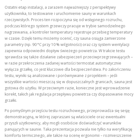
Ostatni etap instalacji, a zarazem najważniejszy z perspektywy
użytkownika, to testowanie i uruchomienie sauny w warunkach
rzeczywistych. Proces ten rozpoczyna się od wstępnego rozruchu,
podczas którego system grzewczy pracuje w trybie samodzielnego
nagrzewania, a kontroler temperatury rejestruje przebieg temperatury
w czasie. Dzięki temu możemy ocenić, czy sauna osiąga zamierzone
parametry (np. 90 °C przy 10 % wilgotności) oraz czy system wentylacji
zapewnia odpowiedni dopływ świeżego powietrza. W trakcie testu
sprawdza się także działanie zabezpieczeń przeciwprzegrzewających –
w razie przekroczenia zadanej wartości termostat automatycznie
wyłącza grzałkę, co jest kluczowe dla bezpieczeństwa. Po zakończeniu
testu, wyniki są analizowane i porównywane z projektem – jeśli
wszystkie wartości mieszczą się w dopuszczalnych granicach, sauna jest
gotowa do użytku. W przeciwnym razie, konieczne jest wprowadzenie
korekt, takich jak regulacja przepływu powietrza czy dopasowanie mocy
grzałki.
Po pomyślnym przejściu testu rozruchowego, przeprowadza się sesję
demonstracyjną, w której zapraszani są właściciele oraz ewentualni
przyszli użytkownicy, aby mogli osobiście doświadczyć warunków
panujących w saunie. Taka prezentacja pozwala nie tylko na weryfikację
komfortu termicznego, ale także na ocenę ergonomii – rozmieszczenie