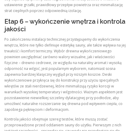
ustawienie grzałki, prawidłowy przepływ powietrza oraz minimalizację
strat cieplnych poprzez odpowiednią izolację.
Etap 6 – wykończenie wnętrza i kontrola
jakości
Po zakończeniu instalacji technicznej przystępujemy do wykończenia
wnętrza, które nie tylko definiuje estetykę sauny, ale także wpływa na jej
trwałość i komfort termiczny. Wybór drewna wykończeniowego
powinien uwzględniać zarówno walory wizualne, jak i właściwości
fizyczne – drewno cedrowe, ze względu na naturalny aromat i wysoką
odporność na wilgoć, jest popularnym wyborem, natomiast sosna
zapewnia bardziej klasyczny wygląd przy niższym koszcie. Deski
wykończeniowe przykręca się do konstrukcji przy użyciu specjalnych
wkrętów ze stali nierdzewnej, które minimalizują ryzyko korozji w
warunkach wysokiej temperatury i wilgotności. Ważnym aspektem jest
pozostawienie niewielkiej szczeliny dylatacyjnej przy podłodze, aby
umożliwić naturalne rozszerzanie się drewna pod wpływem ciepła, co
zapobiega pęknięciom i deformacjom.
Kontrola jakości obejmuje szereg testów, które muszą zostać
przeprowadzone przed oddaniem sauny do użytku. Pierwszym z nich
jest test szczelności – sprawdza się, czy woda nie przedostaje się do