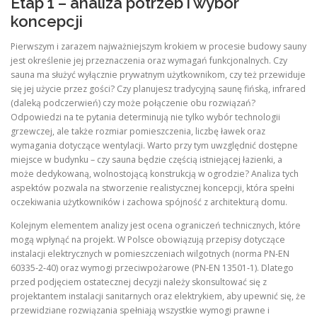
Etap 1 – analiza potrzeb i wybór
koncepcji
Pierwszym i zarazem najważniejszym krokiem w procesie budowy sauny
jest określenie jej przeznaczenia oraz wymagań funkcjonalnych. Czy
sauna ma służyć wyłącznie prywatnym użytkownikom, czy też przewiduje
się jej użycie przez gości? Czy planujesz tradycyjną saunę fińską, infrared
(daleką podczerwień) czy może połączenie obu rozwiązań?
Odpowiedzi na te pytania determinują nie tylko wybór technologii
grzewczej, ale także rozmiar pomieszczenia, liczbę ławek oraz
wymagania dotyczące wentylacji. Warto przy tym uwzględnić dostępne
miejsce w budynku – czy sauna będzie częścią istniejącej łazienki, a
może dedykowaną, wolnostojącą konstrukcją w ogrodzie? Analiza tych
aspektów pozwala na stworzenie realistycznej koncepcji, która spełni
oczekiwania użytkowników i zachowa spójność z architekturą domu.
Kolejnym elementem analizy jest ocena ograniczeń technicznych, które
mogą wpłynąć na projekt. W Polsce obowiązują przepisy dotyczące
instalacji elektrycznych w pomieszczeniach wilgotnych (norma PN‑EN
60335‑2‑40) oraz wymogi przeciwpożarowe (PN‑EN 13501‑1). Dlatego
przed podjęciem ostatecznej decyzji należy skonsultować się z
projektantem instalacji sanitarnych oraz elektrykiem, aby upewnić się, że
przewidziane rozwiązania spełniają wszystkie wymogi prawne i