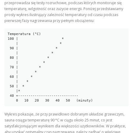
przeprowadza się testy rozruchowe, podczas których monitoruje się
temperaturę, wilgotność oraz zużycie energii. Poniżej przedstawiamy
prosty wykres ilustrujący zależność temperatury od czasu podczas
pierwszej fazy nagrzewania przy pełnym obciążeniu:
Temperatura (°C)

100 |                     *

    |                    *

 90 |                  *

    |                *

 80 |              *

    |            *

 70 |          *

    |        *

 60 |      *

    |    *

 50 |  *

    |*

 40 +-----------------------------

Wykres pokazuje, że przy prawidłowo dobranym układzie grzewczym,
sauna osiąga temperaturę 90 °C w ciągu około 25 minut, co jest
satysfakcjonującym wynikiem dla większości użytkowników. W praktyce,
aby uzyskać optymalny czas nagrzewania, należy zadbać o właściwe