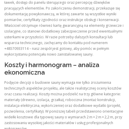
ławek, dostęp do panelu sterującego oraz percepcję dźwięków
pracujących elementów. Po zakończeniu demonstracji, przekazuje się
dokumentację powykonawczą, w której zawarte są wszystkie wyniki
pomiarów, certyfikaty zgodności oraz instrukcje obsługi i konserwacji.
Właściciel otrzymuje również kartę gwarancyjną na elementy grzewcze i
izolacyjne, co stanowi dodatkowy zabezpieczenie przed ewentualnymi
usterkami w przyszłości. W razie potrzeby dalszych konsultacji lub
wsparcia technicznego, zachęcamy do kontaktu pod numerem
+48570933114 – nasz zespół jest gotowy, aby pomóc w pełnym
wykorzystaniu potencjału nowo zainstalowanej sauny.
Koszty i harmonogram – analiza
ekonomiczna
Podjęcie decyzji o budowie sauny wymaga nie tylko zrozumienia
technicznych aspektów projektu, ale także realistycznej oceny kosztów
oraz czasu realizacji. Koszty można podzielić na trzy główne kategorie:
materiały (drewno, izolacja, grzałka), robocizna (montaż konstrukcji,
instalacja elektryczna, wykończenie) oraz dodatkowe wydatki (projekt,
pozwolenia, certyfikaty). W poniższej tabeli przedstawiono orientacyjne
widełki kosztowe dla typowej sauny o wymiarach 2 m × 2 m × 2,2 m, przy
zastosowaniu wysokiej jakości materiałów i usług profesjonalnych
wykonawców.