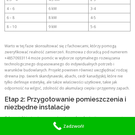
4 – 6
6 kW
3-4
6 – 8
8 kW
4-5
8 – 10
9 kW
5-6
Warto w tej fazie skonsultować się z fachowcami, którzy pomogą
zweryfikować realność zamierzeń. Rozmowa z doradcą pod numerem
+48570933114 może pomóc w wyborze optymalnego rozwiązania
technologicznego dopasowanego do indywidualnych potrzeb i
warunków budowlanych. Projekt powinien również uwzględniać rodzaj
drewna (np. świerk skandynawski, abachi, cedr kanadyjski), które nie
tylko definiuje estetykę, ale także właściwości użytkowe, takie jak
odporność na wilgoć, zdolność do akumulacji ciepła i przyjemny zapach.
Etap 2: Przygotowanie pomieszczenia i
niezbędne instalacje
Gdy projekt jest gotowy, przystępujemy do adaptacji przeznaczonej
przestrzeni. Pomieszczenie musi być suche, czyste i odpowiednio
Zadzwoń!
zaizolowane. Konieczne jest zabezpieczenie podłogi przed wilgocią, a