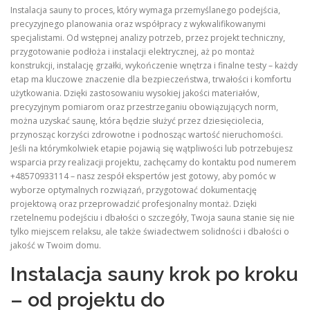
Instalacja sauny to proces, który wymaga przemyślanego podejścia,
precyzyjnego planowania oraz współpracy z wykwalifikowanymi
specjalistami. Od wstępnej analizy potrzeb, przez projekt techniczny,
przygotowanie podłoża i instalacji elektrycznej, aż po montaż
konstrukcji, instalację grzałki, wykończenie wnętrza i finalne testy – każdy
etap ma kluczowe znaczenie dla bezpieczeństwa, trwałości i komfortu
użytkowania. Dzięki zastosowaniu wysokiej jakości materiałów,
precyzyjnym pomiarom oraz przestrzeganiu obowiązujących norm,
można uzyskać saunę, która będzie służyć przez dziesięciolecia,
przynosząc korzyści zdrowotne i podnosząc wartość nieruchomości.
Jeśli na którymkolwiek etapie pojawią się wątpliwości lub potrzebujesz
wsparcia przy realizacji projektu, zachęcamy do kontaktu pod numerem
+48570933114 – nasz zespół ekspertów jest gotowy, aby pomóc w
wyborze optymalnych rozwiązań, przygotować dokumentację
projektową oraz przeprowadzić profesjonalny montaż. Dzięki
rzetelnemu podejściu i dbałości o szczegóły, Twoja sauna stanie się nie
tylko miejscem relaksu, ale także świadectwem solidności i dbałości o
jakość w Twoim domu.
Instalacja sauny krok po kroku
– od projektu do