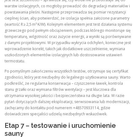
warstw izolacyjnych, co mogłoby prowadzić do degradacji materiałów i
powstawania pleśni. Następnie przeprowadza się pomiar rezystancji
cieplnej ścian, aby potwierdzić, że izolacja spełnia założone parametry
(wartość R ≥ 2,5 m²·K/W). Kolejnym elementem jest test działania systemu
grzewczego pod pełnym obciążeniem, podczas którego monitoruje się
temperaturę, wilgotność oraz zużycie energii, a wyniki są porównywane
z danymi projektowymi. W przypadku wykrycia odchyleń, konieczne jest
wprowadzenie korekt, takich jak dodatkowe uszczelnienie, wymiana
uszkodzonych elementów izolacyjnych lub dostosowanie ustawień
termostatu.
Po pomyślnym zakończeniu wszystkich testów, otrzymuje się certyfikat
zgodności, który jest niezbędny do legalnego użytkowania sauny. Warto
podkreślić, że regularna konserwacja – czyszczenie ławek, kontrola
stanu grzałki oraz wymiana filtrów wentylacji – jest kluczowa dla
utrzymania wysokiej jakości i bezpieczeństwa na długie lata. W razie
pytań dotyczących dalszej eksploatacji, serwisowania lub modernizacji,
zachęcamy do kontaktu pod numerem +48570933114, gdzie
doświadczeni specjaliści udzielą niezbędnych wskazówek.
Etap 7 – testowanie i uruchomienie
sauny