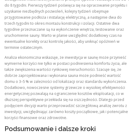
do 8 tygodni. Pierwszy tydzień poświęca się na opracowanie projektu i
uzyskanie niezbędnych pozwoleń, kolejny tydzień obejmuje
przygotowanie podłoża i instalację elektryczną, a następnie dwa do
trzech tygodni to okres montażu konstrukcji i izolacji. Ostatnie dwa
tygodnie przeznaczane są na wykończenie wnętrza, testowanie oraz
uruchomienie sauny. Warto w planie uwzględnić dodatkowy czas na
ewentualne korekty oraz kontrolę jakości, aby uniknąć opóźnień w
terminie ostatecznym.
Analiza ekonomiczna wskazuje, że inwestycja w saunę może przynieść
wymierne korzyści nie tylko w postaci podniesienia komfortu życia, ale
także zwiększenia wartości rynkowej nieruchomości. Szacuje się, że
dobrze zaprojektowana i wykonana sauna może podnieść wartość
domu o 3–5 % w zależności od lokalizacji oraz standardu wykończenia.
Dodatkowo, nowoczesne systemy grzewcze o wysokiej efektywności
energetycznej pozwalają na ograniczenie kosztów eksploatacji, co w
dłuższej perspektywie przekłada się na oszczędności. Dlatego przed
podjęciem decyzji warto przeprowadzić szczegółową analizę zwrotu z
inwestycji, uwzględniając zarówno koszty początkowe, jak i potencjalne
korzyści finansowe oraz zdrowotne.
Podsumowanie i dalsze kroki