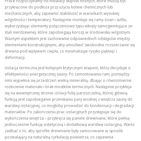
Prace rozpoczynamy od instalacji słupów nośnych, które muszą być
przykręcone do podłoża przy użyciu kotew chemicznych lub
mechanicznych, aby zapewnić stabilność w warunkach wysokiej
wilgotności i temperatury. Następnie montuje się ramy ścian i sufitu,
wykorzystując elementy połączeniowe typu wkręty samogwintujące ze
stali nierdzewnej, które zapobiegają korozji w środowisku wilgotnym.
Ważnym aspektem jest zachowanie odpowiednich odstępów między
elementami konstrukcyjnymi, aby umożliwić swobodne rozszerzanie się
drewna pod wpływem ciepła, co minimalizuje ryzyko pęknięć i
deformacji.
Izolacja termiczna jest kolejnym krytycznym etapem, który decyduje o
efektywności energetycznej sauny. Po zamontowaniu ram, pomiędzy
nimi wypełnia się przestrzeń wełną mineralną, dbając o równomierne
rozłożenie materiału i brak mostków termicznych. Następnie przykleja
się na wewnętrznej stronie izolacji folię paroszczelną, której główną
funkcją jest zapobieganie przenikaniu pary wodnej z wnętrza sauny do
warstwy izolacyjnej, co mogłoby prowadzić do kondensacji i degradacji
materiałów. Po zakończeniu prac izolacyjnych przystępuje się do
wykończenia wnętrza – przykręca się panele drewniane, które pełnią
jednocześnie funkcję estetyczną i dodatkową warstwę izolacyjną. Warto
zadbać o to, aby sprofile drewniane były zamocowane w sposób
pozwalający na naturalną cyrkulację powietrza, co zapewnia