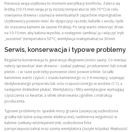
Pierwsza sesja użytkowa to moment weryfikacji komfortu. Zaleca się
krótką (10‑15 min) sesję przy niższej temperaturze (60‑70 °C) w celu
oswojenia drewna i usunięcia ewentualnych zapachów impregnatów.
Użytkownicy powinni mieć do dyspozycji ręczniki, kubełki z wodą i łyżki
do zraszania kamieni (w saunie fińskiej). Po sesji warto otworzyć drzwi
na 10‑15 min, aby kabina wyschła, a następnie zamknąć ją i włączyć tryb
„suszenie” (temperatura 50 °C, wentylacja maksymalna) na 30 min.
Serwis, konserwacja i typowe problemy
Regularna konserwacja to gwarancja długowieczności sauny. Co miesiąc
należy sprawdzać stan drewna – szukać pęknięć, przebarwień lub oznak
pleśni – i w razie potrzeby ponownie oleić powierzchnie. Grzałki
kamienne warto czyścić z osadu kamiennego co 3‑6 miesięcy, używając
dedykowanego preparatu lub octu rozpuszczonego w wodzie (1:1), a
następnie dokładnie płukać. Wentylatory i filtry wentylacyjne wymagają
czyszczenia co kwartał, a silniki smarowania zgodnie z instrukcją
producenta.
Typowe problemy to: spadek mocy grzania (zazwyczaj uszkodzona
grzałka lub luźne połączenie elektryczne), nadmierna wilgotność w
kabinie (zatkany wlot/wywietrznik, uszkodzona folia
paroprzepuszczalna) oraz szumy wentylatora (zużyte łożyska). Większość