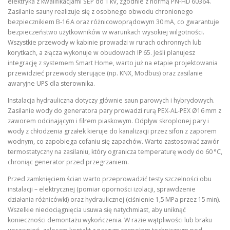
elektryka z kwalifikacjami SEP do 1 kV, zgodnie z normą PN‑HD 60364.
Zasilanie sauny realizuje się z osobnego obwodu chronionego
bezpiecznikiem B‑16 A oraz różnicowoprądowym 30 mA, co gwarantuje
bezpieczeństwo użytkowników w warunkach wysokiej wilgotności.
Wszystkie przewody w kabinie prowadzi w rurach ochronnych lub
korytkach, a złącza wykonuje w obudowach IP 65. Jeśli planujesz
integrację z systemem Smart Home, warto już na etapie projektowania
przewidzieć przewody sterujące (np. KNX, Modbus) oraz zasilanie
awaryjne UPS dla sterownika.
Instalacja hydrauliczna dotyczy głównie saun parowych i hybrydowych.
Zasilanie wody do generatora pary prowadzi rurą PEX‑AL‑PEX Ø16 mm z
zaworem odcinającym i filrem piaskowym. Odpływ skroplonej pary i
wody z chłodzenia grzałek kieruje do kanalizacji przez sifon z zaporem
wodnym, co zapobiega cofaniu się zapachów. Warto zastosować zawór
termostatyczny na zasilaniu, który ogranicza temperaturę wody do 60 °C,
chroniąc generator przed przegrzaniem.
Przed zamknięciem ścian warto przeprowadzić testy szczelności obu
instalacji – elektrycznej (pomiar oporności izolacji, sprawdzenie
działania różnicówki) oraz hydraulicznej (ciśnienie 1,5 MPa przez 15 min).
Wszelkie niedociągnięcia usuwa się natychmiast, aby uniknąć
konieczności demontażu wykończenia. W razie wątpliwości lub braku