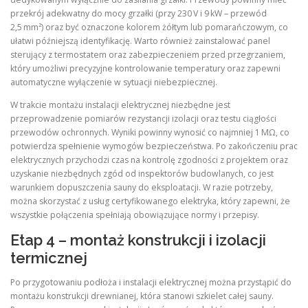
przekrój adekwatny do mocy grzałki (przy 230 V i 9 kW – przewód
2,5 mm²) oraz być oznaczone kolorem żółtym lub pomarańczowym, co
ułatwi późniejszą identyfikację. Warto również zainstalować panel
sterujący z termostatem oraz zabezpieczeniem przed przegrzaniem,
który umożliwi precyzyjne kontrolowanie temperatury oraz zapewni
automatyczne wyłączenie w sytuacji niebezpiecznej.
W trakcie montażu instalacji elektrycznej niezbędne jest
przeprowadzenie pomiarów rezystancji izolacji oraz testu ciągłości
przewodów ochronnych. Wyniki powinny wynosić co najmniej 1 MΩ, co
potwierdza spełnienie wymogów bezpieczeństwa. Po zakończeniu prac
elektrycznych przychodzi czas na kontrolę zgodności z projektem oraz
uzyskanie niezbędnych zgód od inspektorów budowlanych, co jest
warunkiem dopuszczenia sauny do eksploatacji. W razie potrzeby,
można skorzystać z usług certyfikowanego elektryka, który zapewni, że
wszystkie połączenia spełniają obowiązujące normy i przepisy.
Etap 4 – montaż konstrukcji i izolacji
termicznej
Po przygotowaniu podłoża i instalacji elektrycznej można przystąpić do
montażu konstrukcji drewnianej, która stanowi szkielet całej sauny.