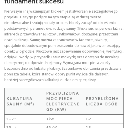
fundament sukcesu
Pierwszym i najważniejszym krokiem jest stworzenie szczegółowego
projektu. Decyzje podjęte na tym etapie są w dużej mierze
nieodwracalne i rzutują na cały proces. Należy zacząć od określenia
podstawowych parametrów: rodzaju sauny (fińska sucha, parowa łaźnia,
infrared), przewidywanej liczby użytkowników, dostępnej przestrzeni
oraz lokalizacji. Saunę można zaaranżować w łazience, piwnicy,
specjalnie dobudowanym pomieszczeniu lub nawet jako wolnostojący
obiekt w ogrodzie. Kluczowe jest zapewnienie odpowiedniej wentylacji,
odpływu wody (w przypadku saun mokrych) oraz dostępu do instalacji
elektrycznej o odpowiedniej mocy. Wymagana moc pieca zależy
bezpośrednio od kubatury kabiny. Szacunkowe obliczenia przedstawia
poniższa tabela, która stanowi dobry punkt wyjścia dla dalszych,
bardziej szczegółowych kalkulacji z udziałem specjalisty.
PRZYBLIŻONA
KUBATURA
MOC PIECA
PRZYBLIŻONA
SAUNY (M³)
ELEKTRYCZNE
LICZBA OSÓB
GO (KW)
1 – 2.5
3 kW
1-2
2.5 – 4
4.5 kW
2-3