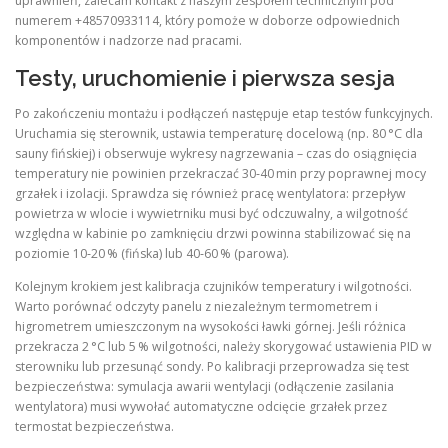
uprawnień, zalecam kontakt z naszym zespołem technicznym pod
numerem +48570933114, który pomoże w doborze odpowiednich
komponentów i nadzorze nad pracami.
Testy, uruchomienie i pierwsza sesja
Po zakończeniu montażu i podłączeń następuje etap testów funkcyjnych.
Uruchamia się sterownik, ustawia temperaturę docelową (np. 80 °C dla
sauny fińskiej) i obserwuje wykresy nagrzewania – czas do osiągnięcia
temperatury nie powinien przekraczać 30‑40 min przy poprawnej mocy
grzałek i izolacji. Sprawdza się również pracę wentylatora: przepływ
powietrza w wlocie i wywietrniku musi być odczuwalny, a wilgotność
względna w kabinie po zamknięciu drzwi powinna stabilizować się na
poziomie 10‑20 % (fińska) lub 40‑60 % (parowa).
Kolejnym krokiem jest kalibracja czujników temperatury i wilgotności.
Warto porównać odczyty panelu z niezależnym termometrem i
higrometrem umieszczonym na wysokości ławki górnej. Jeśli różnica
przekracza 2 °C lub 5 % wilgotności, należy skorygować ustawienia PID w
sterowniku lub przesunąć sondy. Po kalibracji przeprowadza się test
bezpieczeństwa: symulacja awarii wentylacji (odłączenie zasilania
wentylatora) musi wywołać automatyczne odcięcie grzałek przez
termostat bezpieczeństwa.