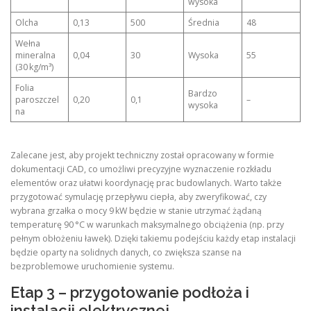
wysoka
Olcha
0,13
500
Średnia
48
Wełna
mineralna
0,04
30
Wysoka
55
(30 kg/m³)
Folia
Bardzo
paroszczel
0,20
0,1
–
wysoka
na
Zalecane jest, aby projekt techniczny został opracowany w formie
dokumentacji CAD, co umożliwi precyzyjne wyznaczenie rozkładu
elementów oraz ułatwi koordynację prac budowlanych. Warto także
przygotować symulację przepływu ciepła, aby zweryfikować, czy
wybrana grzałka o mocy 9 kW będzie w stanie utrzymać żądaną
temperaturę 90 °C w warunkach maksymalnego obciążenia (np. przy
pełnym obłożeniu ławek). Dzięki takiemu podejściu każdy etap instalacji
będzie oparty na solidnych danych, co zwiększa szanse na
bezproblemowe uruchomienie systemu.
Etap 3 – przygotowanie podłoża i
instalacji elektrycznej