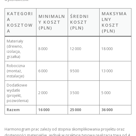
KATEGORI
MAKSYMA
MINIMALN
ŚREDNI
A
LNY
Y KOSZT
KOSZT
KOSZTOW
KOSZT
(PLN)
(PLN)
A
(PLN)
Materiały
(drewno,
8 000
12 000
18 000
izolacja,
grzałka)
Robocizna
(montaż,
6 000
9 500
13 000
instalacje)
Dodatkowe
wydatki
2 000
3 500
5 000
(projekt,
pozwolenia)
Razem
16 000
25 000
36 000
Harmonogram prac zależy od stopnia skomplikowania projektu oraz
dostępności materiałów, jednak w praktyce typowa realizacja trwa od 4