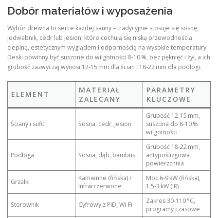
Dobór materiałów i wyposażenia
Wybór drewna to serce każdej sauny – tradycyjnie stosuje się sosnę,
jedwabnik, cedr lub jesion, które cechują się niską przewodnością
cieplną, estetycznym wyglądem i odpornością na wysokie temperatury.
Deski powinny być suszone do wilgotności 8‑10 %, bez pęknięć i żył, a ich
grubość zazwyczaj wynosi 12‑15 mm dla ścian i 18‑22 mm dla podłogi.
MATERIAŁ
PARAMETRY
ELEMENT
ZALECANY
KLUCZOWE
Grubość 12‑15 mm,
Ściany i sufit
Sosna, cedr, jesion
suszona do 8‑10 %
wilgotności
Grubość 18‑22 mm,
Podłoga
Sosna, dąb, bambus
antypoślizgowa
powierzchnia
Kamienne (fińska) /
Moc 6‑9 kW (fińska),
Grzałki
Infrarczerwone
1,5‑3 kW (IR)
Zakres 30‑110 °C,
Sterownik
Cyfrowy z PID, Wi‑Fi
programy czasowe