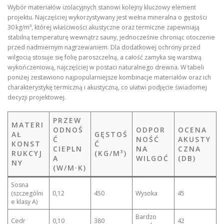
Wybór materiałów izolacyjnych stanowi kolejny kluczowy element
projektu. Najczęściej wykorzystywany jest wełna mineralna o gęstości
30 kg/m³, której właściwości akustyczne oraz termiczne zapewniają
stabilną temperaturę wewnątrz sauny, jednocześnie chroniąc otoczenie
przed nadmiernym nagrzewaniem. Dla dodatkowej ochrony przed
wilgocią stosuje się folię paroszczelną, a całość zamyka się warstwą
wykończeniową, najczęściej w postaci naturalnego drewna. W tabeli
poniżej zestawiono najpopularniejsze kombinacje materiałów oraz ich
charakterystykę termiczną i akustyczną, co ułatwi podjęcie świadomej
decyzji projektowej.
PRZEW
MATERI
ODNOŚ
ODPOR
OCENA
AŁ
GĘSTOŚ
Ć
NOŚĆ
AKUSTY
KONST
Ć
CIEPLN
NA
CZNA
RUKCYJ
(KG/M³)
A
WILGOĆ
(DB)
NY
(W/M·K)
Sosna
(szczególni
0,12
450
Wysoka
45
e klasy A)
Bardzo
Cedr
0,10
380
42