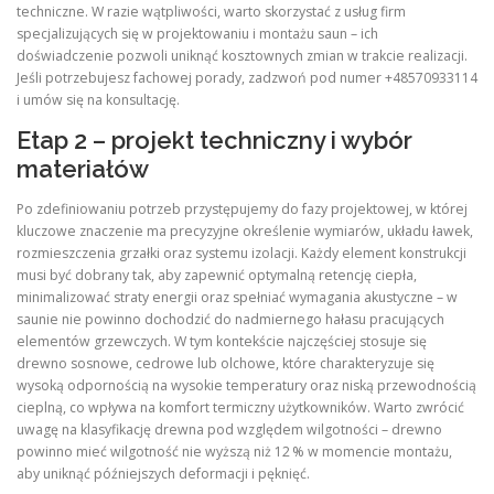
techniczne. W razie wątpliwości, warto skorzystać z usług firm
specjalizujących się w projektowaniu i montażu saun – ich
doświadczenie pozwoli uniknąć kosztownych zmian w trakcie realizacji.
Jeśli potrzebujesz fachowej porady, zadzwoń pod numer +48570933114
i umów się na konsultację.
Etap 2 – projekt techniczny i wybór
materiałów
Po zdefiniowaniu potrzeb przystępujemy do fazy projektowej, w której
kluczowe znaczenie ma precyzyjne określenie wymiarów, układu ławek,
rozmieszczenia grzałki oraz systemu izolacji. Każdy element konstrukcji
musi być dobrany tak, aby zapewnić optymalną retencję ciepła,
minimalizować straty energii oraz spełniać wymagania akustyczne – w
saunie nie powinno dochodzić do nadmiernego hałasu pracujących
elementów grzewczych. W tym kontekście najczęściej stosuje się
drewno sosnowe, cedrowe lub olchowe, które charakteryzuje się
wysoką odpornością na wysokie temperatury oraz niską przewodnością
cieplną, co wpływa na komfort termiczny użytkowników. Warto zwrócić
uwagę na klasyfikację drewna pod względem wilgotności – drewno
powinno mieć wilgotność nie wyższą niż 12 % w momencie montażu,
aby uniknąć późniejszych deformacji i pęknięć.