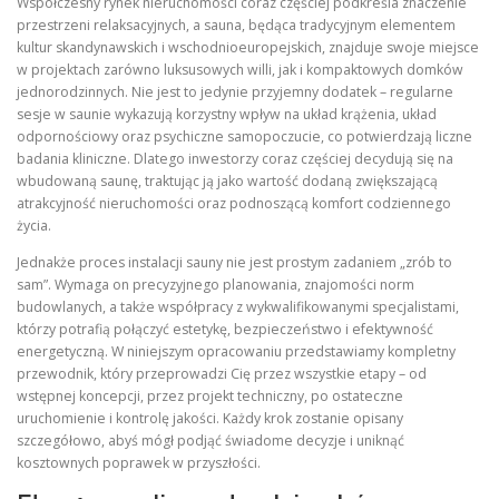
Współczesny rynek nieruchomości coraz częściej podkreśla znaczenie
przestrzeni relaksacyjnych, a sauna, będąca tradycyjnym elementem
kultur skandynawskich i wschodnioeuropejskich, znajduje swoje miejsce
w projektach zarówno luksusowych willi, jak i kompaktowych domków
jednorodzinnych. Nie jest to jedynie przyjemny dodatek – regularne
sesje w saunie wykazują korzystny wpływ na układ krążenia, układ
odpornościowy oraz psychiczne samopoczucie, co potwierdzają liczne
badania kliniczne. Dlatego inwestorzy coraz częściej decydują się na
wbudowaną saunę, traktując ją jako wartość dodaną zwiększającą
atrakcyjność nieruchomości oraz podnoszącą komfort codziennego
życia.
Jednakże proces instalacji sauny nie jest prostym zadaniem „zrób to
sam”. Wymaga on precyzyjnego planowania, znajomości norm
budowlanych, a także współpracy z wykwalifikowanymi specjalistami,
którzy potrafią połączyć estetykę, bezpieczeństwo i efektywność
energetyczną. W niniejszym opracowaniu przedstawiamy kompletny
przewodnik, który przeprowadzi Cię przez wszystkie etapy – od
wstępnej koncepcji, przez projekt techniczny, po ostateczne
uruchomienie i kontrolę jakości. Każdy krok zostanie opisany
szczegółowo, abyś mógł podjąć świadome decyzje i uniknąć
kosztownych poprawek w przyszłości.