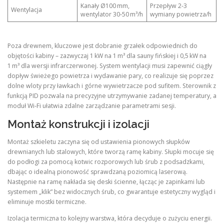
Kanały Ø100 mm,
Przepływ 2‑3
Wentylacja
wentylator 30‑50 m³/h
wymiany powietrza/h
Poza drewnem, kluczowe jest dobranie grzałek odpowiednich do
objętości kabiny – zazwyczaj 1 kW na 1 m³ dla sauny fińskiej i 0,5 kW na
1 m³ dla wersji infrarczerwonej. System wentylacji musi zapewnić ciągły
dopływ świeżego powietrza i wydawanie pary, co realizuje się poprzez
dolne wloty przy ławkach i górne wywietrzacze pod sufitem. Sterownik z
funkcją PID pozwala na precyzyjne utrzymywanie zadanej temperatury, a
moduł Wi‑Fi ułatwia zdalne zarządzanie parametrami sesji.
Montaż konstrukcji i izolacji
Montaż szkieletu zaczyna się od ustawienia pionowych słupków
drewnianych lub stalowych, które tworzą ramę kabiny. Słupki mocuje się
do podłogi za pomocą kotwic rozporowych lub śrub z podsadzkami,
dbając o idealną pionowość sprawdzaną poziomicą laserową.
Następnie na ramę nakłada się deski ścienne, łącząc je zapinkami lub
systemem „klik” bez widocznych śrub, co gwarantuje estetyczny wygląd i
eliminuje mostki termiczne.
Izolacja termiczna to kolejny warstwa, która decyduje o zużyciu energii.