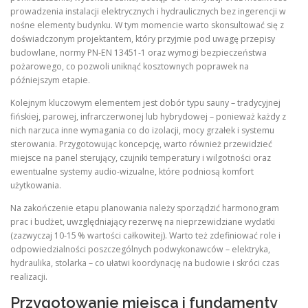
prowadzenia instalacji elektrycznych i hydraulicznych bez ingerencji w
nośne elementy budynku. W tym momencie warto skonsultować się z
doświadczonym projektantem, który przyjmie pod uwagę przepisy
budowlane, normy PN‑EN 13451‑1 oraz wymogi bezpieczeństwa
pożarowego, co pozwoli uniknąć kosztownych poprawek na
późniejszym etapie.
Kolejnym kluczowym elementem jest dobór typu sauny – tradycyjnej
fińskiej, parowej, infrarczerwonej lub hybrydowej – ponieważ każdy z
nich narzuca inne wymagania co do izolacji, mocy grzałek i systemu
sterowania. Przygotowując koncepcję, warto również przewidzieć
miejsce na panel sterujący, czujniki temperatury i wilgotności oraz
ewentualne systemy audio‑wizualne, które podniosą komfort
użytkowania.
Na zakończenie etapu planowania należy sporządzić harmonogram
prac i budżet, uwzględniający rezerwę na nieprzewidziane wydatki
(zazwyczaj 10‑15 % wartości całkowitej). Warto też zdefiniować role i
odpowiedzialności poszczególnych podwykonawców – elektryka,
hydraulika, stolarka – co ułatwi koordynację na budowie i skróci czas
realizacji.
Przygotowanie miejsca i fundamenty