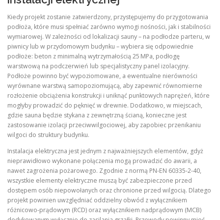
Kiedy projekt zostanie zatwierdzony, przystępujemy do przygotowania
podłoża, które musi spełniać zarówno wymogi nośności, jak i stabilności
wymiarowej. W zależności od lokalizacji sauny – na podłodze parteru, w
piwnicy lub w przydomowym budynku – wybiera się odpowiednie
podłoże: beton z minimalną wytrzymałością 25 MPa, podłogę
warstwową na podczerwień lub specjalistyczny panel izolacyjny.
Podłoże powinno być wypoziomowane, a ewentualne nierówności
wyrównane warstwą samopoziomującą, aby zapewnić równomierne
rozłożenie obciążenia konstrukcji i uniknąć punktowych naprężeń, które
mogłyby prowadzić do pęknięć w drewnie. Dodatkowo, w miejscach,
gdzie sauna będzie stykana z zewnętrzną ścianą, konieczne jest
zastosowanie izolacji przeciwwilgociowej, aby zapobiec przenikaniu
wilgoci do struktury budynku.
Instalacja elektryczna jest jednym z najważniejszych elementów, gdyż
nieprawidłowo wykonane połączenia mogą prowadzić do awarii, a
nawet zagrożenia pożarowego. Zgodnie z normą PN‑EN 60335‑2‑40,
wszystkie elementy elektryczne muszą być zabezpieczone przed
dostępem osób niepowołanych oraz chronione przed wilgocią. Dlatego
projekt powinien uwzględniać oddzielny obwód z wyłącznikiem
różnicowo-prądowym (RCD) oraz wyłącznikiem nadprądowym (MCB)
dedykowanym wyłącznie do zasilania grzałki. Przewody powinny mieć