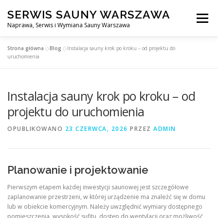
Przejdź
SERWIS SAUNY WARSZAWA
do
Menu
treści
Naprawa, Serwis i Wymiana Sauny Warszawa
Strona główna
»
Blog
»
Instalacja sauny krok po kroku – od projektu do
SERWIS DO SAUNY WARSZAWA
BLOG
KONTAKT
uruchomienia
Instalacja sauny krok po kroku – od
projektu do uruchomienia
OPUBLIKOWANO
23 CZERWCA, 2026
PRZEZ
ADMIN
Planowanie i projektowanie
Pierwszym etapem każdej inwestycji saunowej jest szczegółowe
zaplanowanie przestrzeni, w której urządzenie ma znaleźć się w domu
lub w obiekcie komercyjnym. Należy uwzględnić wymiary dostępnego
pomieszczenia, wysokość sufitu, dostęp do wentylacji oraz możliwość