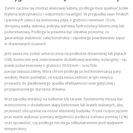
Zanim zacznie się montaż właściwej kabiny, podłoga musi spełniać ścisłe
kryteria wytrzymałości i odporności na wilgoć. W przypadku saun fińskich
i parowych zaleca się betonową płytę o grubości minimum 10 cm,
zbrojoną siatką stalową, pokrytą warstwą hydroizolacji bitumicznej lub
poliuretanową. Podłoga ta powinna być idealnie pozioma, co
gwarantuje stabilność całej konstrukcji i zapobiega powstawaniu szpar
w drewnianych ścianach.
Jeśli sauna ma zostać umieszczona na podłodze drewnianej lub płytach
OSB, konieczne jest zastosowanie dodatkowej warstwy izolacyjnej – np.
pianki poliuretanowej o grubości 30‑50 mm – oraz folii
paroprzepuszczalnej, która chroni podłogę przed kondensacją pary
wodnej. Warto pamiętać, że każda nieszczelność w tym miejscu
prowadzi do gwałtownego spadku efektywności energetycznej i
przyspieszonego starzenia drewna.
W przypadku instalacji na balkonie lub tarasie, fundamenty muszą być
wzmocnione o dodatkowe słupy betonowe lub kratek stalowych, aby
przenieść obciążenie na nośne elementy budynku. Przed rozpoczęciem
prac warto wykonać pomiary wilgotności podłoża (celowo poniżej 12 %)
oraz sprawdzić, czy podłoga nie ulega odkształceniom pod wpływem
temperatury.