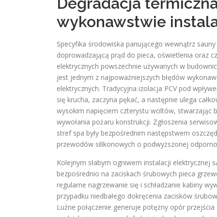
Degradacja termiczna
wykonawstwie instalac
Specyfika środowiska panującego wewnątrz sauny 
doprowadzającą prąd do pieca, oświetlenia oraz 
elektrycznych powszechnie używanych w budownictw
jest jednym z najpoważniejszych błędów wykonawcz
elektrycznych. Tradycyjna izolacja PCV pod wpływe
się krucha, zaczyna pękać, a następnie ulega całk
wysokim napięciem czterystu woltów, stwarzając 
wywołania pożaru konstrukcji
. Zgłoszenia serwiso
stref spa były bezpośrednim następstwem oszczędno
przewodów silikonowych o podwyższonej odpornośc
Kolejnym słabym ogniwem instalacji elektrycznej 
bezpośrednio na zaciskach śrubowych pieca grzewcz
regularne nagrzewanie się i schładzanie kabiny 
przypadku niedbałego dokręcenia zacisków śrubow
Luźne połączenie generuje potężny opór przejści