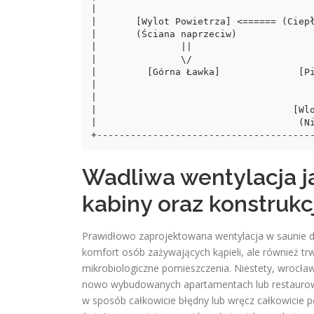
|                                       
|       [Wylot Powietrza] <====== (Ciepł
|       (Ściana naprzeciw)              
|               ||                      
|               \/                      
|         [Górna Ławka]              [Pi
|                                       
|                                       
|                                   [Wlo
|                                    (Ni
Wadliwa wentylacja j
kabiny oraz konstrukc
Prawidłowo zaprojektowana wentylacja w saunie do
komfort osób zażywających kąpieli, ale również tr
mikrobiologiczne pomieszczenia
. Niestety, wrocła
nowo wybudowanych apartamentach lub restaurowa
w sposób całkowicie błędny lub wręcz całkowicie 