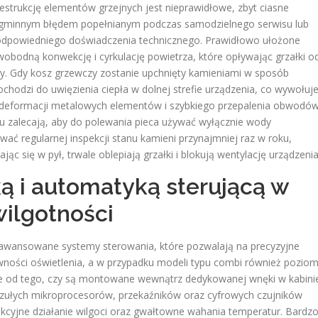
estrukcję elementów grzejnych jest nieprawidłowe, zbyt ciasne
nagminnym błędem popełnianym podczas samodzielnego serwisu lub
odpowiedniego doświadczenia technicznego. Prawidłowo ułożone
wobodną konwekcję i cyrkulację powietrza, które opływając grzałki o
ny
. Gdy kosz grzewczy zostanie upchnięty kamieniami w sposób
hodzi do uwięzienia ciepła w dolnej strefie urządzenia, co wywołuj
 deformacji metalowych elementów i szybkiego przepalenia obwodó
ku zalecają, aby do polewania pieca używać wyłącznie wody
wać regularnej inspekcji stanu kamieni przynajmniej raz w roku,
jąc się w pył, trwale oblepiają grzałki i blokują wentylację urządzenia
ą i automatyką sterującą w
ilgotności
ansowane systemy sterowania, które pozwalają na precyzyjne
wności oświetlenia, a w przypadku modeli typu combi również pozio
żnie od tego, czy są montowane wewnątrz dedykowanej wnęki w kabini
 z czułych mikroprocesorów, przekaźników oraz cyfrowych czujników
ukcyjne działanie wilgoci oraz gwałtowne wahania temperatur
. Bardz