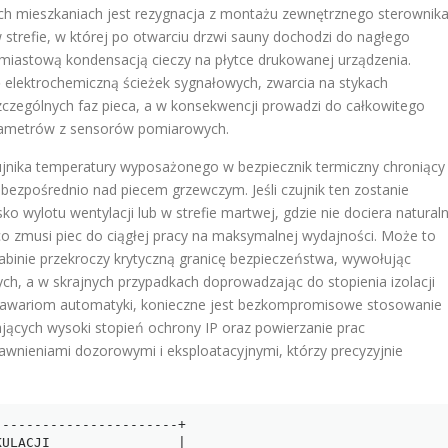
ich mieszkaniach jest rezygnacja z montażu zewnętrznego sterownik
 strefie, w której po otwarciu drzwi sauny dochodzi do nagłego
hmiastową kondensacją cieczy na płytce drukowanej urządzenia.
 elektrochemiczną ścieżek sygnałowych, zwarcia na stykach
czególnych faz pieca, a w konsekwencji prowadzi do całkowitego
arametrów z sensorów pomiarowych.
ujnika temperatury wyposażonego w bezpiecznik termiczny chroniący
ie bezpośrednio nad piecem grzewczym
. Jeśli czujnik ten zostanie
ko wylotu wentylacji lub w strefie martwej, gdzie nie dociera natural
co zmusi piec do ciągłej pracy na maksymalnej wydajności
. Może to
abinie przekroczy krytyczną granicę bezpieczeństwa, wywołując
h, a w skrajnych przypadkach doprowadzając do stopienia izolacji
u awariom automatyki, konieczne jest bezkompromisowe stosowanie
cych wysoki stopień ochrony IP oraz powierzanie prac
nieniami dozorowymi i eksploatacyjnymi, którzy precyzyjnie
----------------------+

ULACJI                |
