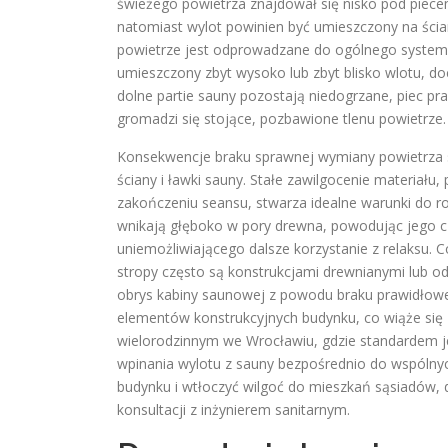
świeżego powietrza znajdował się nisko pod piecem
natomiast wylot powinien być umieszczony na ściani
powietrze jest odprowadzane do ogólnego system
umieszczony zbyt wysoko lub zbyt blisko wlotu, d
dolne partie sauny pozostają niedogrzane, piec pra
gromadzi się stojące, pozbawione tlenu powietrze
.
Konsekwencje braku sprawnej wymiany powietrza są
ściany i ławki sauny
. Stałe zawilgocenie materiału
zakończeniu seansu, stwarza idealne warunki do ro
wnikają głęboko w pory drewna, powodując jego cz
uniemożliwiającego dalsze korzystanie z relaksu. 
stropy często są konstrukcjami drewnianymi lub o
obrys kabiny saunowej z powodu braku prawidłowej 
elementów konstrukcyjnych budynku, co wiąże się
wielorodzinnym we Wrocławiu, gdzie standardem je
wpinania wylotu z sauny bezpośrednio do wspólnyc
budynku i wtłoczyć wilgoć do mieszkań sąsiadów, 
konsultacji z inżynierem sanitarnym
.