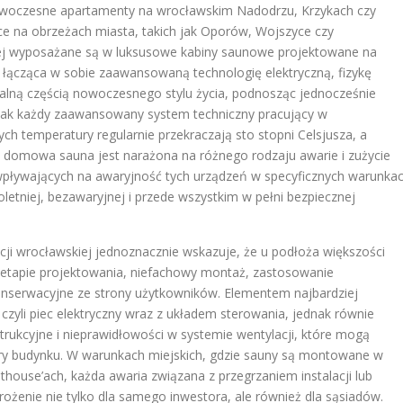
 Nowoczesne apartamenty na wrocławskim Nadodrzu, Krzykach czy
e na obrzeżach miasta, takich jak Oporów, Wojszyce czy
iej wyposażane są w luksusowe kabiny saunowe projektowane na
, łącząca w sobie zaawansowaną technologię elektryczną, fizykę
egralną częścią nowoczesnego stylu życia, podnosząc jednocześnie
jak każdy zaawansowany system techniczny pracujący w
h temperatury regularnie przekraczają sto stopni Celsjusza, a
t, domowa sauna jest narażona na różnego rodzaju awarie i zużycie
pływających na awaryjność tych urządzeń w specyficznych warunka
letniej, bezawaryjnej i przede wszystkim w pełni bezpiecznej
cji wrocławskiej jednoznacznie wskazuje, że u podłoża większości
 etapie projektowania, niefachowy montaż, zastosowanie
nserwacyjne ze strony użytkowników. Elementem najbardziej
czyli piec elektryczny wraz z układem sterowania, jednak równie
rukcyjne i nieprawidłowości w systemie wentylacji, które mogą
ury budynku. W warunkach miejskich, gdzie sauny są montowane w
house’ach, każda awaria związana z przegrzaniem instalacji lub
rożenie nie tylko dla samego inwestora, ale również dla sąsiadów.