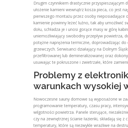
Drugim czynnikiem drastycznie przyspieszającym d
ułożenie kamieni wewnątrz kosza pieca, co jest 
pierwszego montażu przez osoby nieposiadające 
kamienie powinny leżeć luźno, tak aby umożliwić s
dołu, schładza je i unosi gorące masy w górę kabi
uniemożliwiający swobodny przepływ powietrza, doc
potężne naprężenia termiczne, doprowadzając do
grzewczych
. Serwisanci działający na Dolnym Śląs
przefiltrowanej lub demineralizowanej oraz dokony
usuwając te pokruszone i zwietrzałe, które zamienia
Problemy z elektronik
warunkach wysokiej w
Nowoczesne sauny domowe są wyposażone w zaaw
programowanie temperatury, czasu pracy, intensy
wilgotności powietrza. Panele sterujące, niezale
czy na zewnętrznej ścianie łazienki, składają się
temperatury, które są niezwykle wrażliwe na destr