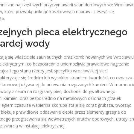
chniczne najczęstszych przyczyn awarii saun domowych we Wrocławiu
w, które pozwolą uniknąć kosztownych napraw i cieszyć się
ta.
ejnych pieca elektrycznego
wardej wody
ykają się właściciele saun suchych oraz kombinowanych we Wrocławiu
 elektrycznym, co bezpośrednio uniemożliwia prawidłowe nagrzanie
cą tego stanu rzeczy jest specyfika wrocławskiej sieci
akteryzuje się średnim lub wysokim stopniem twardości, co oznacza
 kranowej używanej do polewania rozgrzanych kamieni. W momenci
e wody z cebra na rozgrzany piec, dochodzi do gwałtownego
ni kamieni oraz bezpośrednio na metalowych osłonach grzałek
iegiem czasu ta wapienna skorupa staje się coraz grubsza, tworząc
a blokuje prawidłowe oddawanie ciepła przez elementy grzejne do
tnego przegrzewania się wewnętrznych drutów oporowych, utraty ich
 zwarcia w instalacji elektrycznej.