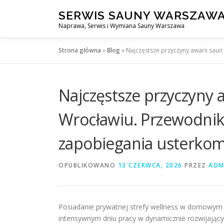
Przejdź
SERWIS SAUNY WARSZAW
do
Naprawa, Serwis i Wymiana Sauny Warszawa
treści
Strona główna
»
Blog
»
Najczęstsze przyczyny awarii sau
Najczęstsze przyczyny
Wrocławiu. Przewodnik
zapobiegania usterko
OPUBLIKOWANO
13 CZERWCA, 2026
PRZEZ
ADM
Posiadanie prywatnej strefy wellness w domowym 
intensywnym dniu pracy w dynamicznie rozwijając