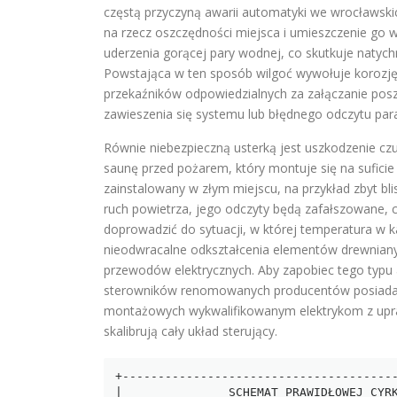
częstą przyczyną awarii automatyki we wrocławsk
na rzecz oszczędności miejsca i umieszczenie go w
uderzenia gorącej pary wodnej, co skutkuje natyc
Powstająca w ten sposób wilgoć wywołuje korozję
przekaźników odpowiedzialnych za załączanie posz
zawieszenia się systemu lub błędnego odczytu p
Równie niebezpieczną usterką jest uszkodzenie cz
saunę przed pożarem, który montuje się na sufic
zainstalowany w złym miejscu, na przykład zbyt blis
ruch powietrza, jego odczyty będą zafałszowane, 
doprowadzić do sytuacji, w której temperatura w k
nieodwracalne odkształcenia elementów drewnianyc
przewodów elektrycznych. Aby zapobiec tego typ
sterowników renomowanych producentów posiadają
montażowych wykwalifikowanym elektrykom z upraw
skalibrują cały układ sterujący.
+---------------------------------------
|               SCHEMAT PRAWIDŁOWEJ CYRK