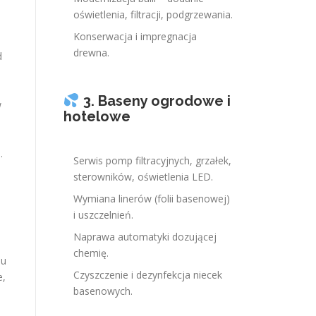
oświetlenia, filtracji, podgrzewania.
Konserwacja i impregnacja
drewna.
d
e
3. Baseny ogrodowe i
w
hotelowe
.
Serwis pomp filtracyjnych, grzałek,
sterowników, oświetlenia LED.
Wymiana linerów (folii basenowej)
i uszczelnień.
Naprawa automatyki dozującej
chemię.
mu
Czyszczenie i dezynfekcja niecek
e,
basenowych.
o