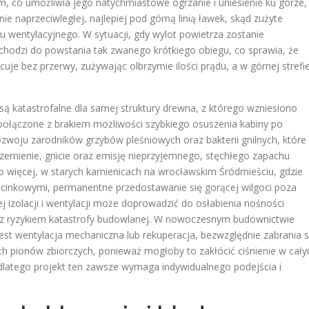
, co umożliwia jego natychmiastowe ogrzanie i uniesienie ku górze,
e naprzeciwległej, najlepiej pod górną linią ławek, skąd zużyte
u wentylacyjnego
. W sytuacji, gdy wylot powietrza zostanie
ochodzi do powstania tak zwanego krótkiego obiegu, co sprawia, że
cuje bez przerwy, zużywając olbrzymie ilości prądu, a w górnej strefi
 katastrofalne dla samej struktury drewna, z którego wzniesiono
, połączone z brakiem możliwości szybkiego osuszenia kabiny po
zwoju zarodników grzybów pleśniowych oraz bakterii gnilnych, które
ernienie, gnicie oraz emisję nieprzyjemnego, stęchłego zapachu
Co więcej, w starych kamienicach na wrocławskim Śródmieściu, gdzie
dcinkowymi, permanentne przedostawanie się gorącej wilgoci poza
izolacji i wentylacji może doprowadzić do osłabienia nośności
 z ryzykiem katastrofy budowlanej. W nowoczesnym budownictwie
st wentylacja mechaniczna lub rekuperacja, bezwzględnie zabrania s
h pionów zbiorczych, ponieważ mogłoby to zakłócić ciśnienie w cał
dlatego projekt ten zawsze wymaga indywidualnego podejścia i