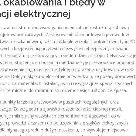
 okablowania i błędy w
ji elektrycznej
stawia ekstremalne wymagania przed całą infrastrukturą kablową
czujników pomiarowych
. Zastosowanie standardowych przewodów
ie mieszkaniowym, takich jak kable w izolacji polwinitowej typu YD
ych i bezpośrednią przyczyną niezwykle niebezpiecznych awarii
m temperatur przekraczających siedemdziesiąt stopni Celsjusza staj
owitemu stopieniu, co odsłania miedziane żyły przewodzące prąd pod
bezpośrednie zagrożenie śmiertelnego porażenia użytkowników oraz
we na Dolnym Śląsku wielokrotnie potwierdzają, że pożary domowyc
ści na materiałach instalacyjnych i rezygnacji ze specjalistycznych
i termicznej do minimum stu osiemdziesięciu stopni Celsjusza
.
są punkty łączenia przewodów w puszkach rozgałęźnych oraz
ego. Ze względu na zjawisko rozszerzalności cieplnej metali,
wywołuje mikroruchy wszystkich elementów montażowych, co w
ych prowadzi z czasem do poluzowania się styków elektrycznych.
a dla płynącego prądu o dużym natężeniu, co wywołuje miejscowe