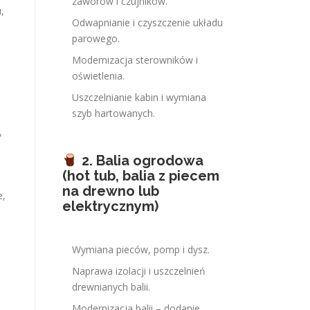
zaworów i czujników.
,
Odwapnianie i czyszczenie układu
parowego.
Modernizacja sterowników i
oświetlenia.
Uszczelnianie kabin i wymiana
szyb hartowanych.
,
2. Balia ogrodowa
(hot tub, balia z piecem
na drewno lub
e,
elektrycznym)
Wymiana pieców, pomp i dysz.
Naprawa izolacji i uszczelnień
drewnianych balii.
Modernizacja balii – dodanie