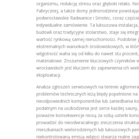
organizmu, redukcję stresu oraz głęboki relaks.
Fabrycznej, a także domy jednorodzinne powstając
podwrocławskie Radwanice i Smolec, coraz częśc
indywidualne zamówienie. Ta luksusowa instalacja
budowli oraz tradycyjne stolarstwo, staje się int
wartość rynkową samej nieruchomości. Podobnie 
ekstremalnych warunkach środowiskowych, w któryc
wilgotność waha się od kilku do nawet stu procen
materiałowe. Zrozumienie kluczowych czynników w
wrocławskich jest kluczem do zapewnienia ich wielo
eksploatacji.
Analiza zgłoszeń serwisowych na terenie aglomera
problemów technicznych leżą błędy popełnione na
nieodpowiednich komponentów lub zaniedbania ko
podatnym na uszkodzenia jest serce każdej sauny, 
poważne konsekwencje niosą za sobą usterki konst
prowadzić do nieodwracalnego zniszczenia strukt
mieszkaniach wielorodzinnych lub luksusowych pent
niekontrolowaną emisją wilgoci stwarza realne zag