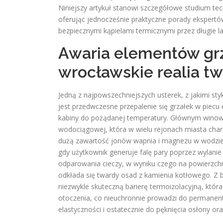
Niniejszy artykuł stanowi szczegółowe studium te
oferując jednocześnie praktyczne porady ekspertó
bezpiecznymi kąpielami termicznymi przez długie la
Awaria elementów grz
wrocławskie realia t
Jedną z najpowszechniejszych usterek, z jakimi st
jest przedwczesne przepalenie się grzałek w piecu
kabiny do pożądanej temperatury. Głównym winowaj
wodociągowej, która w wielu rejonach miasta char
dużą zawartość jonów wapnia i magnezu w wodzie
gdy użytkownik generuje falę pary poprzez wylani
odparowania cieczy, w wyniku czego na powierzch
odkłada się twardy osad z kamienia kotłowego. Z b
niezwykle skuteczną barierę termoizolacyjną, któr
otoczenia, co nieuchronnie prowadzi do permanen
elastyczności i ostatecznie do pęknięcia osłony oraz