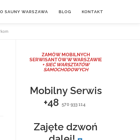
DO SAUNY WARSZAWA
BLOG
KONTAKT
erkom
ZAMÓW MO
BILNYCH
SERWISANTÓW W WARSZAWIE
+ SIEĆ WARSZTATÓW
SAMOCHODOWYCH
Mobilny Serwis
+48
570 933 114
Zajęte dzwoń
dalej!