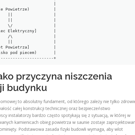
                      |

e Powietrze)          |

   ||                 |

   ||                 |

   \/                 |

ec Elektryczny]       |

   /\                 |

   ||                 |

t Powietrza]          |

sko pod piecem)       |

ako przyczyna niszczenia
ji budynku
mowej to absolutny fundament, od którego zależy nie tylko zdrowie
wałość całej konstrukcji technicznej oraz bezpieczeństwo
wscy instalatorzy bardzo często spotykają się z sytuacją, w której w
nych kamienicach obieg powietrza w saunie zostaje zaprojektowa
pominięty. Podstawowa zasada fizyki budowli wymaga, aby wlot