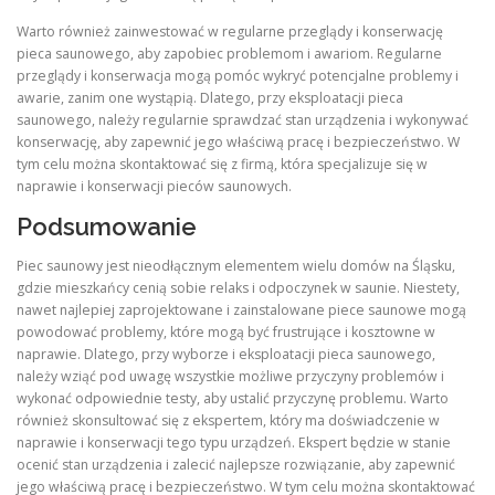
Warto również zainwestować w regularne przeglądy i konserwację
pieca saunowego, aby zapobiec problemom i awariom. Regularne
przeglądy i konserwacja mogą pomóc wykryć potencjalne problemy i
awarie, zanim one wystąpią. Dlatego, przy eksploatacji pieca
saunowego, należy regularnie sprawdzać stan urządzenia i wykonywać
konserwację, aby zapewnić jego właściwą pracę i bezpieczeństwo. W
tym celu można skontaktować się z firmą, która specjalizuje się w
naprawie i konserwacji pieców saunowych.
Podsumowanie
Piec saunowy jest nieodłącznym elementem wielu domów na Śląsku,
gdzie mieszkańcy cenią sobie relaks i odpoczynek w saunie. Niestety,
nawet najlepiej zaprojektowane i zainstalowane piece saunowe mogą
powodować problemy, które mogą być frustrujące i kosztowne w
naprawie. Dlatego, przy wyborze i eksploatacji pieca saunowego,
należy wziąć pod uwagę wszystkie możliwe przyczyny problemów i
wykonać odpowiednie testy, aby ustalić przyczynę problemu. Warto
również skonsultować się z ekspertem, który ma doświadczenie w
naprawie i konserwacji tego typu urządzeń. Ekspert będzie w stanie
ocenić stan urządzenia i zalecić najlepsze rozwiązanie, aby zapewnić
jego właściwą pracę i bezpieczeństwo. W tym celu można skontaktować