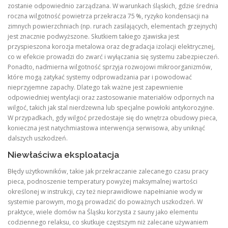
zostanie odpowiednio zarządzana. W warunkach śląskich, gdzie średnia
roczna wilgotność powietrza przekracza 75 %, ryzyko kondensacji na
zimnych powierzchniach (np. rurach zasilających, elementach grzejnych)
jest znacznie podwyższone. Skutkiem takiego zjawiska jest
przyspieszona korozja metalowa oraz degradacja izolacji elektrycznej,
co w efekcie prowadzi do zwarć i wyłączania się systemu zabezpieczeń.
Ponadto, nadmierna wilgotność sprzyja rozwojowi mikroorganizmów,
które mogą zatykać systemy odprowadzania par i powodować
nieprzyjemne zapachy. Dlatego tak ważne jest zapewnienie
odpowiedniej wentylacji oraz zastosowanie materiałów odpornych na
wilgoć, takich jak stal nierdzewna lub specjalne powłoki antykorozyjne.
W przypadkach, gdy wilgoć przedostaje się do wnętrza obudowy pieca,
konieczna jest natychmiastowa interwencja serwisowa, aby uniknąć
dalszych uszkodzeń.
Niewłaściwa eksploatacja
Błędy użytkowników, takie jak przekraczanie zalecanego czasu pracy
pieca, podnoszenie temperatury powyżej maksymalnej wartości
określonej w instrukcji, czy też nieprawidłowe napełnianie wody w
systemie parowym, mogą prowadzić do poważnych uszkodzeń. W
praktyce, wiele domów na Śląsku korzysta z sauny jako elementu
codziennego relaksu, co skutkuje częstszym niż zalecane używaniem