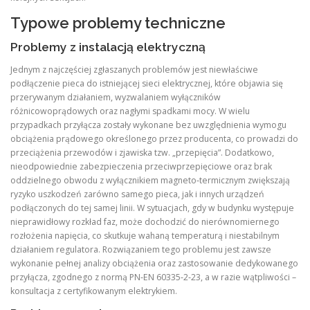
Typowe problemy techniczne
Problemy z instalacją elektryczną
Jednym z najczęściej zgłaszanych problemów jest niewłaściwe
podłączenie pieca do istniejącej sieci elektrycznej, które objawia się
przerywanym działaniem, wyzwalaniem wyłączników
różnicowoprądowych oraz nagłymi spadkami mocy. W wielu
przypadkach przyłącza zostały wykonane bez uwzględnienia wymogu
obciążenia prądowego określonego przez producenta, co prowadzi do
przeciążenia przewodów i zjawiska tzw. „przepięcia”. Dodatkowo,
nieodpowiednie zabezpieczenia przeciwprzepięciowe oraz brak
oddzielnego obwodu z wyłącznikiem magneto‑termicznym zwiększają
ryzyko uszkodzeń zarówno samego pieca, jak i innych urządzeń
podłączonych do tej samej linii. W sytuacjach, gdy w budynku występuje
nieprawidłowy rozkład faz, może dochodzić do nierównomiernego
rozłożenia napięcia, co skutkuje wahaną temperaturą i niestabilnym
działaniem regulatora. Rozwiązaniem tego problemu jest zawsze
wykonanie pełnej analizy obciążenia oraz zastosowanie dedykowanego
przyłącza, zgodnego z normą PN‑EN 60335‑2‑23, a w razie wątpliwości –
konsultacja z certyfikowanym elektrykiem.