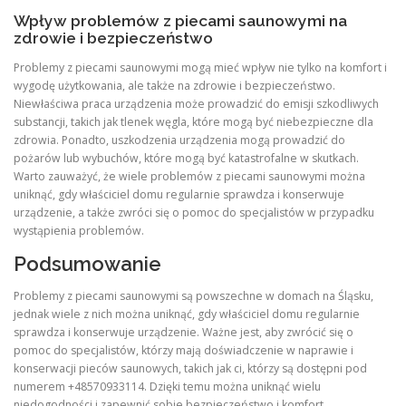
Wpływ problemów z piecami saunowymi na
zdrowie i bezpieczeństwo
Problemy z piecami saunowymi mogą mieć wpływ nie tylko na komfort i
wygodę użytkowania, ale także na zdrowie i bezpieczeństwo.
Niewłaściwa praca urządzenia może prowadzić do emisji szkodliwych
substancji, takich jak tlenek węgla, które mogą być niebezpieczne dla
zdrowia. Ponadto, uszkodzenia urządzenia mogą prowadzić do
pożarów lub wybuchów, które mogą być katastrofalne w skutkach.
Warto zauważyć, że wiele problemów z piecami saunowymi można
uniknąć, gdy właściciel domu regularnie sprawdza i konserwuje
urządzenie, a także zwróci się o pomoc do specjalistów w przypadku
wystąpienia problemów.
Podsumowanie
Problemy z piecami saunowymi są powszechne w domach na Śląsku,
jednak wiele z nich można uniknąć, gdy właściciel domu regularnie
sprawdza i konserwuje urządzenie. Ważne jest, aby zwrócić się o
pomoc do specjalistów, którzy mają doświadczenie w naprawie i
konserwacji pieców saunowych, takich jak ci, którzy są dostępni pod
numerem +48570933114. Dzięki temu można uniknąć wielu
niedogodności i zapewnić sobie bezpieczeństwo i komfort