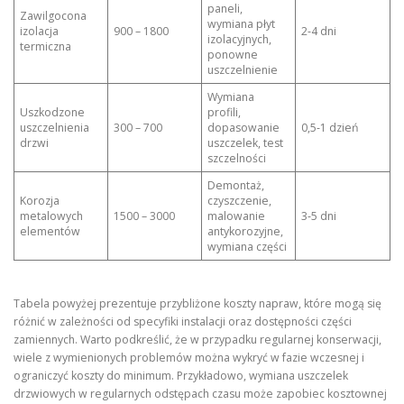
paneli,
Zawilgocona
wymiana płyt
izolacja
900 – 1800
2‑4 dni
izolacyjnych,
termiczna
ponowne
uszczelnienie
Wymiana
Uszkodzone
profili,
uszczelnienia
300 – 700
dopasowanie
0,5‑1 dzień
drzwi
uszczelek, test
szczelności
Demontaż,
Korozja
czyszczenie,
metalowych
1500 – 3000
malowanie
3‑5 dni
elementów
antykorozyjne,
wymiana części
Tabela powyżej prezentuje przybliżone koszty napraw, które mogą się
różnić w zależności od specyfiki instalacji oraz dostępności części
zamiennych. Warto podkreślić, że w przypadku regularnej konserwacji,
wiele z wymienionych problemów można wykryć w fazie wczesnej i
ograniczyć koszty do minimum. Przykładowo, wymiana uszczelek
drzwiowych w regularnych odstępach czasu może zapobiec kosztownej