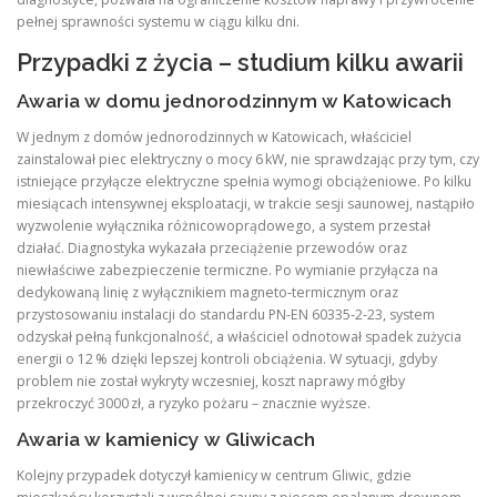
pełnej sprawności systemu w ciągu kilku dni.
Przypadki z życia – studium kilku awarii
Awaria w domu jednorodzinnym w Katowicach
W jednym z domów jednorodzinnych w Katowicach, właściciel
zainstalował piec elektryczny o mocy 6 kW, nie sprawdzając przy tym, czy
istniejące przyłącze elektryczne spełnia wymogi obciążeniowe. Po kilku
miesiącach intensywnej eksploatacji, w trakcie sesji saunowej, nastąpiło
wyzwolenie wyłącznika różnicowoprądowego, a system przestał
działać. Diagnostyka wykazała przeciążenie przewodów oraz
niewłaściwe zabezpieczenie termiczne. Po wymianie przyłącza na
dedykowaną linię z wyłącznikiem magneto‑termicznym oraz
przystosowaniu instalacji do standardu PN‑EN 60335‑2‑23, system
odzyskał pełną funkcjonalność, a właściciel odnotował spadek zużycia
energii o 12 % dzięki lepszej kontroli obciążenia. W sytuacji, gdyby
problem nie został wykryty wczesniej, koszt naprawy mógłby
przekroczyć 3000 zł, a ryzyko pożaru – znacznie wyższe.
Awaria w kamienicy w Gliwicach
Kolejny przypadek dotyczył kamienicy w centrum Gliwic, gdzie