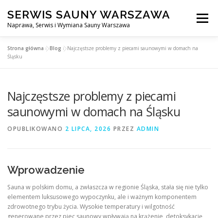
Przejdź
SERWIS SAUNY WARSZAWA
do
Menu
treści
Naprawa, Serwis i Wymiana Sauny Warszawa
Strona główna
»
Blog
»
Najczęstsze problemy z piecami saunowymi w domach na
SERWIS DO SAUNY WARSZAWA
BLOG
KONTAKT
Śląsku
Najczęstsze problemy z piecami
saunowymi w domach na Śląsku
OPUBLIKOWANO
2 LIPCA, 2026
PRZEZ
ADMIN
Wprowadzenie
Sauna w polskim domu, a zwłaszcza w regionie Śląska, stała się nie tylko
elementem luksusowego wypoczynku, ale i ważnym komponentem
zdrowotnego trybu życia. Wysokie temperatury i wilgotność
generowane przez piec saunowy wpływają na krążenie, detoksykację