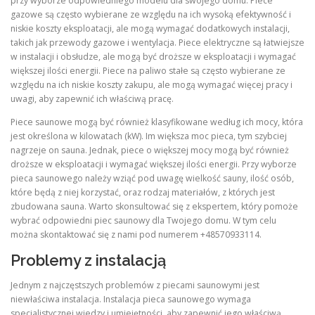
przy wyborze odpowiedniego modelu dla swojego domu. Piece
gazowe są często wybierane ze względu na ich wysoką efektywność i
niskie koszty eksploatacji, ale mogą wymagać dodatkowych instalacji,
takich jak przewody gazowe i wentylacja. Piece elektryczne są łatwiejsze
w instalacji i obsłudze, ale mogą być droższe w eksploatacji i wymagać
większej ilości energii. Piece na paliwo stałe są często wybierane ze
względu na ich niskie koszty zakupu, ale mogą wymagać więcej pracy i
uwagi, aby zapewnić ich właściwą pracę.
Piece saunowe mogą być również klasyfikowane według ich mocy, która
jest określona w kilowatach (kW). Im większa moc pieca, tym szybciej
nagrzeje on sauna. Jednak, piece o większej mocy mogą być również
droższe w eksploatacji i wymagać większej ilości energii. Przy wyborze
pieca saunowego należy wziąć pod uwagę wielkość sauny, ilość osób,
które będą z niej korzystać, oraz rodzaj materiałów, z których jest
zbudowana sauna. Warto skonsultować się z ekspertem, który pomoże
wybrać odpowiedni piec saunowy dla Twojego domu. W tym celu
można skontaktować się z nami pod numerem +48570933114.
Problemy z instalacją
Jednym z najczęstszych problemów z piecami saunowymi jest
niewłaściwa instalacja. Instalacja pieca saunowego wymaga
specjalistycznej wiedzy i umiejętności, aby zapewnić jego właściwą