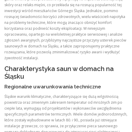
skóry oraz relaks mięśni, co przekłada się na rosnącą popularność tej
inwestycji wśród mieszkańców Górnego Śląska. Jednakże, pomimo
rosnącej świadomości korzyści zdrowotnych, wielu właścicieli napotyka
na problemy techniczne, które mogą znacząco obniżyć komfort
korzystania oraz podnieść koszty eksploatacji. W niniejszym
opracowaniu, opartego na wieloletniej praktyce serwisowej i analizie
zgłoszeń awaryjnych, przybliżymy najczęstsze przyczyny usterek pieców
saunowych w domach na Śląsku, a także zaproponujemy praktyczne
rozwiązania, które pozwolą zminimalizować ryzyko awarii i wydłużyć
żywotność instalacji.
Charakterystyka saun w domach na
Śląsku
Regionalne uwarunkowania techniczne
Śląskie warunki klimatyczne, charakteryzujące się dużą wilgotnością
powietrza oraz zmiennym zakresem temperatur od mroźnych zim po
ciepłe lata, wymagają od projektantów i wykonawców uwzględnienia
specyficznych parametrów termicznych. Wiele domów jednorodzinnych,
które zostały wybudowane w latach 80. i 90., posiada już istniejące
instalacje grzewcze, co sprawia, że przyłączenie pieca saunowego
wymaga dokładnego dopasowania do istniejącej sieci elektrycznej i