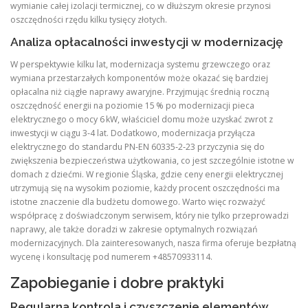
wymianie całej izolacji termicznej, co w dłuższym okresie przynosi
oszczędności rzędu kilku tysięcy złotych.
Analiza opłacalności inwestycji w modernizację
W perspektywie kilku lat, modernizacja systemu grzewczego oraz
wymiana przestarzałych komponentów może okazać się bardziej
opłacalna niż ciągłe naprawy awaryjne. Przyjmując średnią roczną
oszczędność energii na poziomie 15 % po modernizacji pieca
elektrycznego o mocy 6 kW, właściciel domu może uzyskać zwrot z
inwestycji w ciągu 3‑4 lat. Dodatkowo, modernizacja przyłącza
elektrycznego do standardu PN‑EN 60335‑2‑23 przyczynia się do
zwiększenia bezpieczeństwa użytkowania, co jest szczególnie istotne w
domach z dziećmi. W regionie Śląska, gdzie ceny energii elektrycznej
utrzymują się na wysokim poziomie, każdy procent oszczędności ma
istotne znaczenie dla budżetu domowego. Warto więc rozważyć
współpracę z doświadczonym serwisem, który nie tylko przeprowadzi
naprawy, ale także doradzi w zakresie optymalnych rozwiązań
modernizacyjnych. Dla zainteresowanych, nasza firma oferuje bezpłatną
wycenę i konsultację pod numerem +48570933114.
Zapobieganie i dobre praktyki
Regularna kontrola i czyszczenie elementów