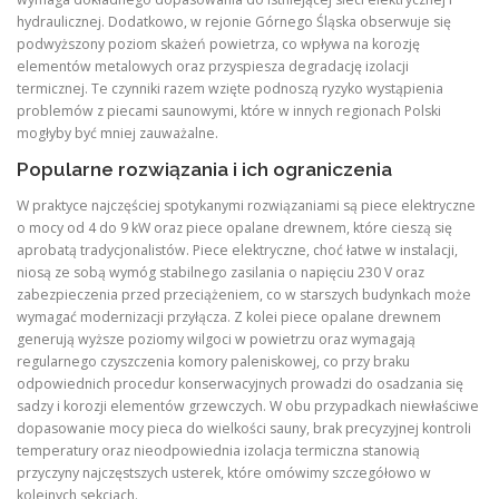
hydraulicznej. Dodatkowo, w rejonie Górnego Śląska obserwuje się
podwyższony poziom skażeń powietrza, co wpływa na korozję
elementów metalowych oraz przyspiesza degradację izolacji
termicznej. Te czynniki razem wzięte podnoszą ryzyko wystąpienia
problemów z piecami saunowymi, które w innych regionach Polski
mogłyby być mniej zauważalne.
Popularne rozwiązania i ich ograniczenia
W praktyce najczęściej spotykanymi rozwiązaniami są piece elektryczne
o mocy od 4 do 9 kW oraz piece opalane drewnem, które cieszą się
aprobatą tradycjonalistów. Piece elektryczne, choć łatwe w instalacji,
niosą ze sobą wymóg stabilnego zasilania o napięciu 230 V oraz
zabezpieczenia przed przeciążeniem, co w starszych budynkach może
wymagać modernizacji przyłącza. Z kolei piece opalane drewnem
generują wyższe poziomy wilgoci w powietrzu oraz wymagają
regularnego czyszczenia komory paleniskowej, co przy braku
odpowiednich procedur konserwacyjnych prowadzi do osadzania się
sadzy i korozji elementów grzewczych. W obu przypadkach niewłaściwe
dopasowanie mocy pieca do wielkości sauny, brak precyzyjnej kontroli
temperatury oraz nieodpowiednia izolacja termiczna stanowią
przyczyny najczęstszych usterek, które omówimy szczegółowo w
kolejnych sekcjach.