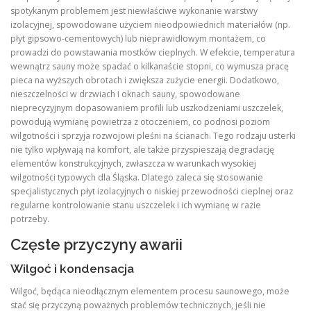
spotykanym problemem jest niewłaściwe wykonanie warstwy
izolacyjnej, spowodowane użyciem nieodpowiednich materiałów (np.
płyt gipsowo‑cementowych) lub nieprawidłowym montażem, co
prowadzi do powstawania mostków cieplnych. W efekcie, temperatura
wewnątrz sauny może spadać o kilkanaście stopni, co wymusza pracę
pieca na wyższych obrotach i zwiększa zużycie energii. Dodatkowo,
nieszczelności w drzwiach i oknach sauny, spowodowane
nieprecyzyjnym dopasowaniem profili lub uszkodzeniami uszczelek,
powodują wymianę powietrza z otoczeniem, co podnosi poziom
wilgotności i sprzyja rozwojowi pleśni na ścianach. Tego rodzaju usterki
nie tylko wpływają na komfort, ale także przyspieszają degradację
elementów konstrukcyjnych, zwłaszcza w warunkach wysokiej
wilgotności typowych dla Śląska. Dlatego zaleca się stosowanie
specjalistycznych płyt izolacyjnych o niskiej przewodności cieplnej oraz
regularne kontrolowanie stanu uszczelek i ich wymianę w razie
potrzeby.
Częste przyczyny awarii
Wilgoć i kondensacja
Wilgoć, będąca nieodłącznym elementem procesu saunowego, może
stać się przyczyną poważnych problemów technicznych, jeśli nie