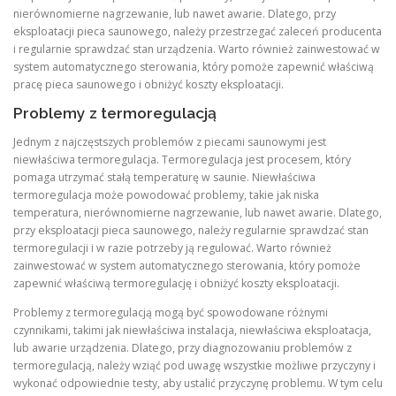
nierównomierne nagrzewanie, lub nawet awarie. Dlatego, przy
eksploatacji pieca saunowego, należy przestrzegać zaleceń producenta
i regularnie sprawdzać stan urządzenia. Warto również zainwestować w
system automatycznego sterowania, który pomoże zapewnić właściwą
pracę pieca saunowego i obniżyć koszty eksploatacji.
Problemy z termoregulacją
Jednym z najczęstszych problemów z piecami saunowymi jest
niewłaściwa termoregulacja. Termoregulacja jest procesem, który
pomaga utrzymać stałą temperaturę w saunie. Niewłaściwa
termoregulacja może powodować problemy, takie jak niska
temperatura, nierównomierne nagrzewanie, lub nawet awarie. Dlatego,
przy eksploatacji pieca saunowego, należy regularnie sprawdzać stan
termoregulacji i w razie potrzeby ją regulować. Warto również
zainwestować w system automatycznego sterowania, który pomoże
zapewnić właściwą termoregulację i obniżyć koszty eksploatacji.
Problemy z termoregulacją mogą być spowodowane różnymi
czynnikami, takimi jak niewłaściwa instalacja, niewłaściwa eksploatacja,
lub awarie urządzenia. Dlatego, przy diagnozowaniu problemów z
termoregulacją, należy wziąć pod uwagę wszystkie możliwe przyczyny i
wykonać odpowiednie testy, aby ustalić przyczynę problemu. W tym celu