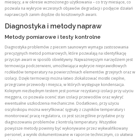
miesięcy, a w okresie wzmożonego użytkowania – co trzy miesiące, co
pozwala na wykrycie wczesnych objawów degradacji i podjęcie działań
naprawczych zanim dojdzie do kosztownych awarii.
Diagnostyka i metody napraw
Metody pomiarowe i testy kontrolne
Diagnostyka problemów z piecem saunowym wymaga zastosowania
precyzyjnych metod pomiarowych, które pozwalają na identyfikację
przyczyn awarii w sposób obiektywny. Najważniejszym narzędziem jest
termowizja podczerwieni, umożliwiająca wykrycie nieprawidłowych
rozkładów temperatury na powierzchniach elementów grzejnych oraz w
izolacji. Dzięki termowizji można łatwo zlokalizować mostki cieplne,
przegrzane przewody i miejsca, w których występuje kondensacja.
Kolejnym niezbędnym testem jest pomiar rezystancji izolacji przy użyciu
meggera, co pozwala ocenić stan izolacji przewodów oraz wykryć
ewentualne uszkodzenia mechaniczne. Dodatkowo, przy użyciu
oscyloskopu można weryfikować sygnały z czujników temperatury i
monitorować pracę regulatora, co jest szczególnie przydatne przy
diagnozowaniu problemów z kontrolą temperatury. Wszystkie
powyższe metody powinny być wykonywane przez wykwalifikowany
personel, a wyniki dokumentowane w raporcie technicznym, co ułatwia