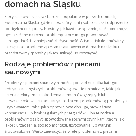
domach na Śląsku
Piecy saunowe są coraz bardziej popularne w polskich domach,
zwłaszcza na Śląsku, gdzie mieszkańcy cenią sobie relaks i odprężenie
po ciężkim dniu pracy. Niestety, jak każde urządzenie, także one mogą
być narażone na różne problemy, które mogą powodować
niedogodności i zmniejszać ich żywotność. W tym artykule omówimy
najczęstsze problemy z piecami saunowymi w domach na Śląsku i
przedstawimy sposoby, jak ich uniknąć lub rozwiązać.
Rodzaje problemów z piecami
saunowymi
Problemy z piecami saunowymi można podzielić na kilka kategorii.
Jednym z najczęstszych problemów są awarie techniczne, takie jak
usterki elektryczne, uszkodzenia elementów grzejnych lub
nieszczelności w instalacji. Innym rodzajem problemów są problemy z
użytkowaniem, takie jak nieprawidłowa obsługa, niewłaściwa
konserwacja lub brak regularnych przeglądów. Oba te rodzaje
problemów mogą być spowodowane różnymi czynnikami, takimi jak
jakość urządzenia, sposób montażu, użytkowanie lub warunki
środowiskowe. Warto zauważyć, że wiele problemów z piecami