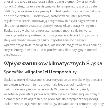
energii, ale także przyspieszają degradację elementów grzejnych i
izolacji. Dlatego zaleca się utrzymywanie temperatury w przedziale
80‑90 °C, co zapewnia optymalny komfort i jednocześnie minimalizuje
obciążenie systemu. Dodatkowo, zastosowanie inteligentnych
regulatorów, które umożliwiają programowanie cykli nagrzewania i
chłodzenia, może znacząco obniżyć koszty eksploatacji. W regionie
Śląska, gdzie wahania temperatur zewnętrznych są duże, warto
rozważyć instalację systemu automatycznej wentylacji, który utrzyma
stałą wilgotność wewnątrz sauny i zapobiegnie kondensacji.
Wprowadzając takie rozwiązania, właściciele mogą zauważyć redukcję
zużycia energii nawet o 20 % w porównaniu do tradycyjnych metod
eksploatacji.
Wpływ warunków klimatycznych Śląska
Specyfika wilgotności i temperatury
Śląskie warunki klimatyczne, charakteryzujące się wysoką wilgotnością i
zmiennym zakresem temperatur, mają bezpośredni wpływ na
funkcjonowanie pieców saunowych. W okresach letnich, kiedy
wilgotność powietrza przekracza 80 %, ryzyko kondensacji na zimnych
elementach instalacji rośnie, co prowadzi do przyspieszonej korozji i
uszkodzeń izolacji. Zimą natomiast, gwałtowne spadki temperatury przy