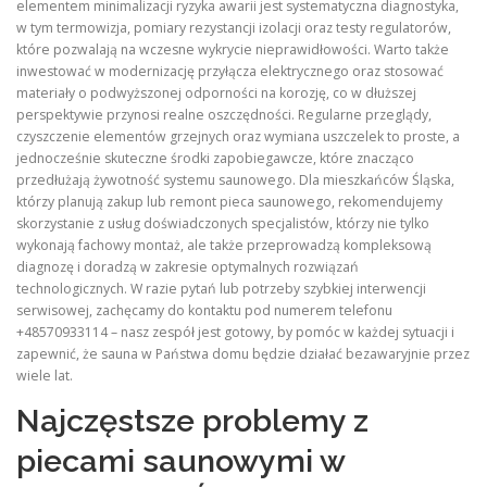
elementem minimalizacji ryzyka awarii jest systematyczna diagnostyka,
w tym termowizja, pomiary rezystancji izolacji oraz testy regulatorów,
które pozwalają na wczesne wykrycie nieprawidłowości. Warto także
inwestować w modernizację przyłącza elektrycznego oraz stosować
materiały o podwyższonej odporności na korozję, co w dłuższej
perspektywie przynosi realne oszczędności. Regularne przeglądy,
czyszczenie elementów grzejnych oraz wymiana uszczelek to proste, a
jednocześnie skuteczne środki zapobiegawcze, które znacząco
przedłużają żywotność systemu saunowego. Dla mieszkańców Śląska,
którzy planują zakup lub remont pieca saunowego, rekomendujemy
skorzystanie z usług doświadczonych specjalistów, którzy nie tylko
wykonają fachowy montaż, ale także przeprowadzą kompleksową
diagnozę i doradzą w zakresie optymalnych rozwiązań
technologicznych. W razie pytań lub potrzeby szybkiej interwencji
serwisowej, zachęcamy do kontaktu pod numerem telefonu
+48570933114 – nasz zespół jest gotowy, by pomóc w każdej sytuacji i
zapewnić, że sauna w Państwa domu będzie działać bezawaryjnie przez
wiele lat.
Najczęstsze problemy z
piecami saunowymi w