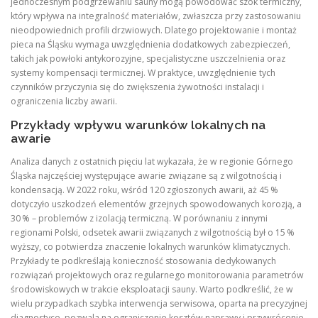
jednoczesnym podgrzewaniu sauny mogą powodować szok termiczny,
który wpływa na integralność materiałów, zwłaszcza przy zastosowaniu
nieodpowiednich profili drzwiowych. Dlatego projektowanie i montaż
pieca na Śląsku wymaga uwzględnienia dodatkowych zabezpieczeń,
takich jak powłoki antykorozyjne, specjalistyczne uszczelnienia oraz
systemy kompensacji termicznej. W praktyce, uwzględnienie tych
czynników przyczynia się do zwiększenia żywotności instalacji i
ograniczenia liczby awarii.
Przykłady wpływu warunków lokalnych na
awarie
Analiza danych z ostatnich pięciu lat wykazała, że w regionie Górnego
Śląska najczęściej występujące awarie związane są z wilgotnością i
kondensacją. W 2022 roku, wśród 120 zgłoszonych awarii, aż 45 %
dotyczyło uszkodzeń elementów grzejnych spowodowanych korozją, a
30 % – problemów z izolacją termiczną. W porównaniu z innymi
regionami Polski, odsetek awarii związanych z wilgotnością był o 15 %
wyższy, co potwierdza znaczenie lokalnych warunków klimatycznych.
Przykłady te podkreślają konieczność stosowania dedykowanych
rozwiązań projektowych oraz regularnego monitorowania parametrów
środowiskowych w trakcie eksploatacji sauny. Warto podkreślić, że w
wielu przypadkach szybka interwencja serwisowa, oparta na precyzyjnej
diagnostyce, pozwala na ograniczenie kosztów naprawy i przywrócenie