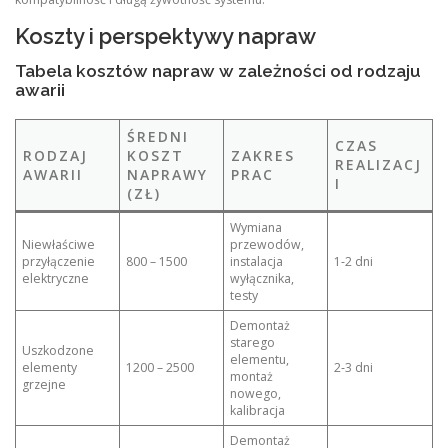
Koszty i perspektywy napraw
Tabela kosztów napraw w zależności od rodzaju
awarii
ŚREDNI
CZAS
RODZAJ
KOSZT
ZAKRES
REALIZACJ
AWARII
NAPRAWY
PRAC
I
(ZŁ)
Wymiana
Niewłaściwe
przewodów,
przyłączenie
800 – 1500
instalacja
1‑2 dni
elektryczne
wyłącznika,
testy
Demontaż
starego
Uszkodzone
elementu,
elementy
1200 – 2500
2‑3 dni
montaż
grzejne
nowego,
kalibracja
Demontaż