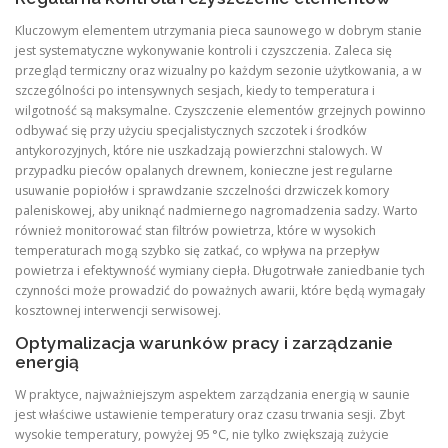
Kluczowym elementem utrzymania pieca saunowego w dobrym stanie
jest systematyczne wykonywanie kontroli i czyszczenia. Zaleca się
przegląd termiczny oraz wizualny po każdym sezonie użytkowania, a w
szczególności po intensywnych sesjach, kiedy to temperatura i
wilgotność są maksymalne. Czyszczenie elementów grzejnych powinno
odbywać się przy użyciu specjalistycznych szczotek i środków
antykorozyjnych, które nie uszkadzają powierzchni stalowych. W
przypadku pieców opalanych drewnem, konieczne jest regularne
usuwanie popiołów i sprawdzanie szczelności drzwiczek komory
paleniskowej, aby uniknąć nadmiernego nagromadzenia sadzy. Warto
również monitorować stan filtrów powietrza, które w wysokich
temperaturach mogą szybko się zatkać, co wpływa na przepływ
powietrza i efektywność wymiany ciepła. Długotrwałe zaniedbanie tych
czynności może prowadzić do poważnych awarii, które będą wymagały
kosztownej interwencji serwisowej.
Optymalizacja warunków pracy i zarządzanie
energią
W praktyce, najważniejszym aspektem zarządzania energią w saunie
jest właściwe ustawienie temperatury oraz czasu trwania sesji. Zbyt
wysokie temperatury, powyżej 95 °C, nie tylko zwiększają zużycie