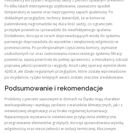
mieszkańcy korzystali z wspólnej sauny z piecem opalanym drewnem.
Po kilku latach intensywnego użytkowania, zauważono spadek
temperatury w saunie oraz nieprzyjemny zapach spalenizny. Po
dokładnym przeglądzie, technicy stwierdzili, że w komorze
paleniskowej nagromadziła się duża ilość sadzy, co ograniczało
przepływ powietrza i prowadziło do nieefektywnego spalania.
Dodatkowo, korozja w rurach doprowadzających wodę do systemu
parowego doprowadziła do wycieków i zwiększonej wilgotności w
pomieszczeniu. Po profesjonalnym czyszczeniu komory, wymianie
uszkodzonych rur oraz zastosowaniu nowoczesnego systemu filtracji
powietrza, sauna powróciła do pełnej sprawności, a mieszkańcy odczuli
poprawę jakości powietrza i wygody. Koszt całej operacji wyniósł około
4200 zł, ale dzięki regularnym przeglądom, które zostały wprowadzone
po incydencie, ryzyko kolejnych awarii zostało znacznie zredukowane.
Podsumowanie i rekomendacje
Problemy z piecami saunowymi w domach na Śląsku mają charakter
wieloaspektowy i wynikają zarówno z warunków klimatycznych, jak i z
niewłaściwej eksploatacji oraz braku regularnej konserwacji.
Najważniejsze wyzwania to niewłaściwe przyłączenia elektryczne,
przegrzewanie elementów grzejnych, korozja spowodowana wysoką
wilgotnością oraz nieszczelności w izolacji termicznej. Kluczowym