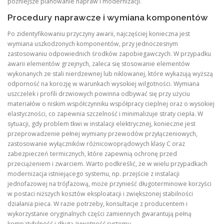
późniejsze planowanie napraw i modernizacji.
Procedury naprawcze i wymiana komponentów
Po zidentyfikowaniu przyczyny awarii, najczęściej konieczna jest
wymiana uszkodzonych komponentów, przy jednoczesnym
zastosowaniu odpowiednich środków zapobiegawczych. W przypadku
awarii elementów grzejnych, zaleca się stosowanie elementów
wykonanych ze stali nierdzewnej lub niklowanej, które wykazują wyższą
odporność na korozję w warunkach wysokiej wilgotności. Wymiana
uszczelek i profili drzwiowych powinna odbywać się przy użyciu
materiałów o niskim współczynniku współpracy cieplnej oraz o wysokiej
elastyczności, co zapewnia szczelność i minimalizuje straty ciepła. W
sytuacji, gdy problem tkwi w instalacji elektrycznej, konieczne jest
przeprowadzenie pełnej wymiany przewodów przyłączeniowych,
zastosowanie wyłączników różnicowoprądowych klasy C oraz
zabezpieczeń termicznych, które zapewnią ochronę przed
przeciążeniem i zwarciem. Warto podkreślić, że w wielu przypadkach
modernizacja istniejącego systemu, np. przejście z instalacji
jednofazowej na trójfazową, może przynieść długoterminowe korzyści
w postaci niższych kosztów eksploatacji i zwiększonej stabilności
działania pieca. W razie potrzeby, konsultacje z producentem i
wykorzystanie oryginalnych części zamiennych gwarantują pełną
kompatybilność i długą żywotność systemu.