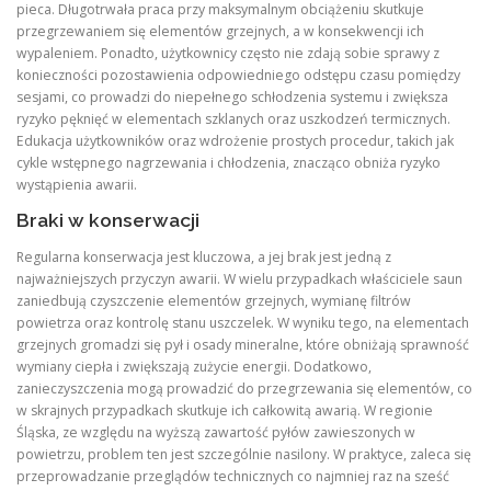
pieca. Długotrwała praca przy maksymalnym obciążeniu skutkuje
przegrzewaniem się elementów grzejnych, a w konsekwencji ich
wypaleniem. Ponadto, użytkownicy często nie zdają sobie sprawy z
konieczności pozostawienia odpowiedniego odstępu czasu pomiędzy
sesjami, co prowadzi do niepełnego schłodzenia systemu i zwiększa
ryzyko pęknięć w elementach szklanych oraz uszkodzeń termicznych.
Edukacja użytkowników oraz wdrożenie prostych procedur, takich jak
cykle wstępnego nagrzewania i chłodzenia, znacząco obniża ryzyko
wystąpienia awarii.
Braki w konserwacji
Regularna konserwacja jest kluczowa, a jej brak jest jedną z
najważniejszych przyczyn awarii. W wielu przypadkach właściciele saun
zaniedbują czyszczenie elementów grzejnych, wymianę filtrów
powietrza oraz kontrolę stanu uszczelek. W wyniku tego, na elementach
grzejnych gromadzi się pył i osady mineralne, które obniżają sprawność
wymiany ciepła i zwiększają zużycie energii. Dodatkowo,
zanieczyszczenia mogą prowadzić do przegrzewania się elementów, co
w skrajnych przypadkach skutkuje ich całkowitą awarią. W regionie
Śląska, ze względu na wyższą zawartość pyłów zawieszonych w
powietrzu, problem ten jest szczególnie nasilony. W praktyce, zaleca się
przeprowadzanie przeglądów technicznych co najmniej raz na sześć