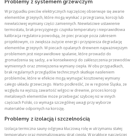
Problemy z systemem grzewczym
W przypadku pieców elektrycznych najczęściej obserwuje się awarie
elementów grzejnych, które mogą wynikać z przegrzania, korozji lub
niewłaściwej wymiany części zamiennych. Niewłaściwe ustawienie
termostatu, brak precyzyjnego czujnika temperatury i nieprawidłowa
kalibracja regulatora powodują, że piec pracuje poza zakresem
projektowym, co zwiększa zużycie energii i przyspiesza degradację
elementów grzejnych. W piecach opalanych drewnem najważniejszym
problemem jest nieprawidłowe spalanie, które prowadzi do
gromadzenia się sadzy, a w konsekwencji do zakleszczenia przewodów
wymiennych oraz zmniejszenia wymiany ciepła. W obu przypadkach,
brak regularnych przeglądów technicznych skutkuje nasileniem
problemów, które w efekcie mogą wymagać kosztownej wymiany
całego układu grzewczego. Warto podkreślić, że w regionie Śląska, ze
względu na wyższą zawartość wilgoci w drewnie, proces korozji
metalowych elementów może przebiegać szybciej niż w innych
częściach Polski, co wymaga szczególnej uwagi przy wyborze
materiałów odpornych na korozję.
Problemy z izolacją i szczelnością
Izolacja termiczna sauny odgrywa kluczową rolę w utrzymaniu stałej
temperatury oraz minimalizowaniu strat ciepła. W praktyce najczęściej