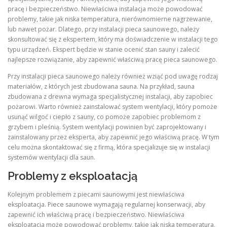
pracę i bezpieczeństwo. Niewłaściwa instalacja może powodować
problemy, takie jak niska temperatura, nierównomierne nagrzewanie,
lub nawet pożar. Dlatego, przy instalacji pieca saunowego, należy
skonsultować się z ekspertem, który ma doświadczenie w instalacji tego
typu urządzeń. Ekspert będzie w stanie ocenić stan sauny i zalecić
najlepsze rozwiązanie, aby zapewnić właściwą pracę pieca saunowego.
Przy instalacji pieca saunowego należy również wziąć pod uwagę rodzaj
materiałów, z których jest zbudowana sauna. Na przykład, sauna
zbudowana z drewna wymaga specjalistycznej instalacji, aby zapobiec
pożarowi. Warto również zainstalować system wentylacji, który pomoże
usunąć wilgoć i ciepło z sauny, co pomoże zapobiec problemom z
grzybem i pleśnią. System wentylacji powinien być zaprojektowany i
zainstalowany przez eksperta, aby zapewnić jego właściwą pracę. W tym
celu można skontaktować się z firmą, która specjalizuje się w instalacji
systemów wentylacji dla saun.
Problemy z eksploatacją
Kolejnym problemem z piecami saunowymi jest niewłaściwa
eksploatacja. Piece saunowe wymagają regularnej konserwacji, aby
zapewnić ich właściwą pracę i bezpieczeństwo. Niewłaściwa
eksploatacja może powodować problemy, takie jak niska temperatura,