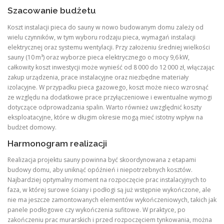
Szacowanie budżetu
Koszt instalacji pieca do sauny w nowo budowanym domu zależy od
wielu czynników, w tym wyboru rodzaju pieca, wymagań instalacji
elektrycznej oraz systemu wentylacji. Przy założeniu średniej wielkości
sauny (10 m³) oraz wyborze pieca elektrycznego o mocy 9,6 kW,
całkowity koszt inwestycji może wynieść od 8 000 do 12 000 zł, włączając
zakup urządzenia, prace instalacyjne oraz niezbędne materiały
izolacyjne. W przypadku pieca gazowego, koszt może nieco wzrosnąć
ze względu na dodatkowe prace przyłączeniowe i ewentualne wymogi
dotyczące odprowadzania spalin. Warto również uwzględnić koszty
eksploatacyjne, które w długim okresie mogą mieć istotny wpływ na
budżet domowy.
Harmonogram realizacji
Realizacja projektu sauny powinna być skoordynowana z etapami
budowy domu, aby uniknąć opóźnień i niepotrzebnych kosztów.
Najbardziej optymalny moment na rozpoczęcie prac instalacyjnych to
faza, w której surowe ściany i podłogi są już wstępnie wykończone, ale
nie ma jeszcze zamontowanych elementów wykończeniowych, takich jak
panele podłogowe czy wykończenia sufitowe. W praktyce, po
zakończeniu prac murarskich i przed rozpoczęciem tynkowania, można