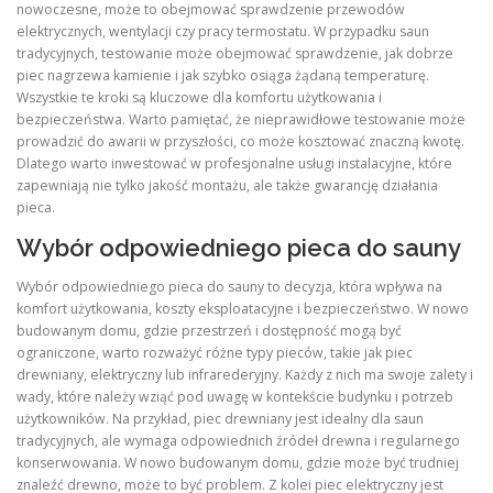
nowoczesne, może to obejmować sprawdzenie przewodów
elektrycznych, wentylacji czy pracy termostatu. W przypadku saun
tradycyjnych, testowanie może obejmować sprawdzenie, jak dobrze
piec nagrzewa kamienie i jak szybko osiąga żądaną temperaturę.
Wszystkie te kroki są kluczowe dla komfortu użytkowania i
bezpieczeństwa. Warto pamiętać, że nieprawidłowe testowanie może
prowadzić do awarii w przyszłości, co może kosztować znaczną kwotę.
Dlatego warto inwestować w profesjonalne usługi instalacyjne, które
zapewniają nie tylko jakość montażu, ale także gwarancję działania
pieca.
Wybór odpowiedniego pieca do sauny
Wybór odpowiedniego pieca do sauny to decyzja, która wpływa na
komfort użytkowania, koszty eksploatacyjne i bezpieczeństwo. W nowo
budowanym domu, gdzie przestrzeń i dostępność mogą być
ograniczone, warto rozważyć różne typy pieców, takie jak piec
drewniany, elektryczny lub infrarederyjny. Każdy z nich ma swoje zalety i
wady, które należy wziąć pod uwagę w kontekście budynku i potrzeb
użytkowników. Na przykład, piec drewniany jest idealny dla saun
tradycyjnych, ale wymaga odpowiednich źródeł drewna i regularnego
konserwowania. W nowo budowanym domu, gdzie może być trudniej
znaleźć drewno, może to być problem. Z kolei piec elektryczny jest