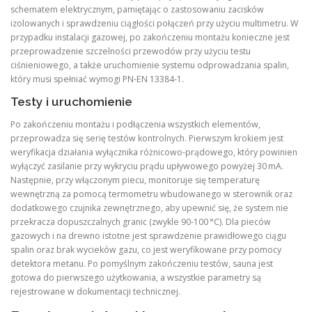
schematem elektrycznym, pamiętając o zastosowaniu zacisków
izolowanych i sprawdzeniu ciągłości połączeń przy użyciu multimetru. W
przypadku instalacji gazowej, po zakończeniu montażu konieczne jest
przeprowadzenie szczelności przewodów przy użyciu testu
ciśnieniowego, a także uruchomienie systemu odprowadzania spalin,
który musi spełniać wymogi PN‑EN 13384‑1.
Testy i uruchomienie
Po zakończeniu montażu i podłączenia wszystkich elementów,
przeprowadza się serię testów kontrolnych. Pierwszym krokiem jest
weryfikacja działania wyłącznika różnicowo‑prądowego, który powinien
wyłączyć zasilanie przy wykryciu prądu upływowego powyżej 30 mA.
Następnie, przy włączonym piecu, monitoruje się temperaturę
wewnętrzną za pomocą termometru wbudowanego w sterownik oraz
dodatkowego czujnika zewnętrznego, aby upewnić się, że system nie
przekracza dopuszczalnych granic (zwykle 90‑100 °C). Dla pieców
gazowych i na drewno istotne jest sprawdzenie prawidłowego ciągu
spalin oraz brak wycieków gazu, co jest weryfikowane przy pomocy
detektora metanu. Po pomyślnym zakończeniu testów, sauna jest
gotowa do pierwszego użytkowania, a wszystkie parametry są
rejestrowane w dokumentacji technicznej.