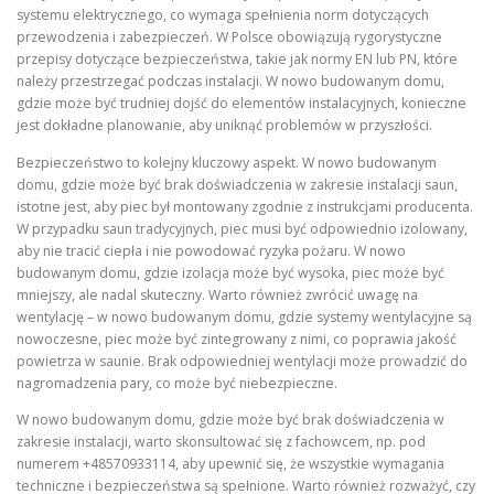
systemu elektrycznego, co wymaga spełnienia norm dotyczących
przewodzenia i zabezpieczeń. W Polsce obowiązują rygorystyczne
przepisy dotyczące bezpieczeństwa, takie jak normy EN lub PN, które
należy przestrzegać podczas instalacji. W nowo budowanym domu,
gdzie może być trudniej dojść do elementów instalacyjnych, konieczne
jest dokładne planowanie, aby uniknąć problemów w przyszłości.
Bezpieczeństwo to kolejny kluczowy aspekt. W nowo budowanym
domu, gdzie może być brak doświadczenia w zakresie instalacji saun,
istotne jest, aby piec był montowany zgodnie z instrukcjami producenta.
W przypadku saun tradycyjnych, piec musi być odpowiednio izolowany,
aby nie tracić ciepła i nie powodować ryzyka pożaru. W nowo
budowanym domu, gdzie izolacja może być wysoka, piec może być
mniejszy, ale nadal skuteczny. Warto również zwrócić uwagę na
wentylację – w nowo budowanym domu, gdzie systemy wentylacyjne są
nowoczesne, piec może być zintegrowany z nimi, co poprawia jakość
powietrza w saunie. Brak odpowiedniej wentylacji może prowadzić do
nagromadzenia pary, co może być niebezpieczne.
W nowo budowanym domu, gdzie może być brak doświadczenia w
zakresie instalacji, warto skonsultować się z fachowcem, np. pod
numerem +48570933114, aby upewnić się, że wszystkie wymagania
techniczne i bezpieczeństwa są spełnione. Warto również rozważyć, czy