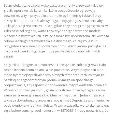
Sauny elektryczne z kolei wykorzystują elementy grzewcze, takie jak
grzałki oporowe lub keramika, które bezpośrednio ogrzewają
powietrze. W tym przypadku piec może być mniejszy i działać przy
niższych temperaturach, ale wymaga precyzyjnego sterowania, aby
uniknąć przegrzewania. W Polsce, gdzie ceny energii mogą się różnić w
zależności od regionu, warto rozważyć energooszczędne modele
pieców elektrycznych. Ich instalacja może być uproszczona, ale wymaga
odpowiedniego przewodzenia elektrycznego, co często jest już
przygotowane w nowo budowanym domu. Warto jednak pamiętać, że
nieprawidłowe konfiguracje mogą prowadzić do zwarć lub innych
awarii.
Sądy infrarederyjne to nowoczesne rozwiązanie, które ogrzewa ciało
bezpośrednio promieniami, a nie powietrze. W tym przypadku piec
może być mniejszy i działać przy niższych temperaturach, co czyni go
bardziej energooszczędnym. Jednak wymaga on specjalnego
projektowania, aby zapewnić odpowiednie rozprowadzanie promieni.
W nowo budowanym domu, gdzie przestrzeń może być ograniczona,
sauna infrarederyjna może być idealnym wyborem. Jednak instalacja
wymaga dokładnego planowania, aby uniknąć Depois, że promienie nie
będą skupione w jednym miejscu. W tym przypadku warto skonsultować
się z fachowcem, np. pod numerem +48570933114, aby upewnić się, że