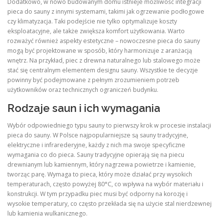
Dodatkowo, w nowo budowanym domu istnieje możliwość integracji
pieca do sauny z innymi systemami, takimi jak ogrzewanie podłogowe
czy klimatyzacja. Taki podejście nie tylko optymalizuje koszty
eksploatacyjne, ale także zwiększa komfort użytkowania. Warto
rozważyć również aspekty estetyczne – nowoczesne pieca do sauny
mogą być projektowane w sposób, który harmonizuje z aranżacją
wnętrz. Na przykład, piec z drewna naturalnego lub stalowego może
stać się centralnym elementem designu sauny. Wszystkie te decyzje
powinny być podejmowane z pełnym zrozumieniem potrzeb
użytkowników oraz technicznych ograniczeń budynku.
Rodzaje saun i ich wymagania
Wybór odpowiedniego typu sauny to pierwszy krok w procesie instalacji
pieca do sauny. W Polsce najpopularniejsze są sauny tradycyjne,
elektryczne i infrarederyjne, każdy z nich ma swoje specyficzne
wymagania co do pieca. Sauny tradycyjne opierają się na piecu
drewnianym lub kamiennym, który nagrzewa powietrze i kamienie,
tworząc parę. Wymaga to pieca, który może działać przy wysokich
temperaturach, często powyżej 80°C, co wpływa na wybór materiału i
konstrukcji. W tym przypadku piec musi być odporny na korozję i
wysokie temperatury, co często przekłada się na użycie stal nierdzewnej
lub kamienia wulkanicznego.