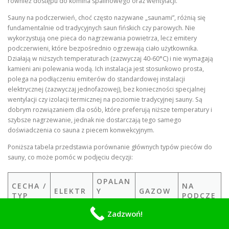
również dostępu do komina spalinowego oraz wentylacji.
Sauny na podczerwień, choć często nazywane „saunami”, różnią się
fundamentalnie od tradycyjnych saun fińskich czy parowych. Nie
wykorzystują one pieca do nagrzewania powietrza, lecz emitery
podczerwieni, które bezpośrednio ogrzewają ciało użytkownika.
Działają w niższych temperaturach (zazwyczaj 40-60°C) i nie wymagają
kamieni ani polewania wodą. Ich instalacja jest stosunkowo prosta,
polega na podłączeniu emiterów do standardowej instalacji
elektrycznej (zazwyczaj jednofazowej), bez konieczności specjalnej
wentylacji czy izolacji termicznej na poziomie tradycyjnej sauny. Są
dobrym rozwiązaniem dla osób, które preferują niższe temperatury i
szybsze nagrzewanie, jednak nie dostarczają tego samego
doświadczenia co sauna z piecem konwekcyjnym.
Poniższa tabela przedstawia porównanie głównych typów pieców do
sauny, co może pomóc w podjęciu decyzji:
OPALAN
CECHA /
NA
ELEKTR
Y
GAZOW
TYP
PODCZE
YCZNY
DREWN
Y
PIECA
RWIEŃ
EM
Zadzwoń!
Sposób
Konwekcja,
Konwekcja,
Konwekcja,
Promieniow