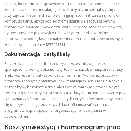
palnika, konieczne jest sprawdzenie stanu czujników płomienia oraz
kontrola szczelności instalacji gazowej przy użyciu specjalistycznych
przyrządów. Piece na drewno wymagają natomiast częstszej kontroli
komory spalania, aby zapobiec gromadzeniu się sadzy i zapewnić
prawidłową cyrkulację powietrza. Wszelkie prace serwisowe powinny
być wykonywane przez wykwalifikowany personel, a wszelkie
nieprawidłowości zgłaszane natychmiast – w razie potrzeby prosimy o
kontakt pod numerem +48570933114.
Dokumentacja i certyfikaty
Po zakończeniu instalacji i pierwszych testów, niezbędne jest
sporządzenie pełnej dokumentacji technicznej, obejmującej schematy
elektryczne, certyfikaty zgodności z normami PN‑EN oraz protokoły
przeprowadzonych pomiarów. Dokumentacja ta jest ważna nie tylko z
perspektywy bezpieczeństwa, ale także w kontekście ewentualnych
roszczeń gwarancyjnych oraz przy sprzedaży nieruchomości. Warto przy
tym zaznaczyć, że posiadanie aktualnych certyfikatów może przyczynić
się do uzyskania ulg podatkowych lub dofinansowań w ramach
programów wspierających energooszczędne rozwiązania w
budownictwie.
Koszty inwestycji i harmonogram prac