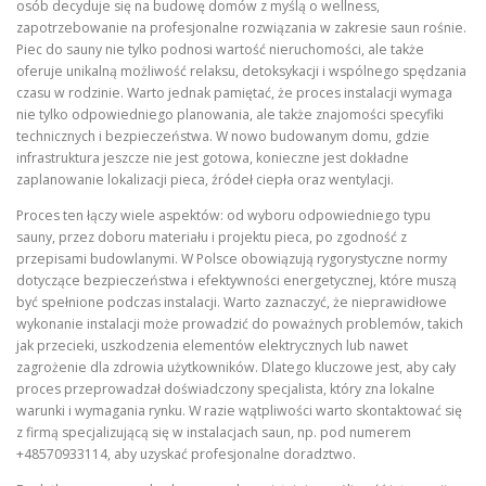
osób decyduje się na budowę domów z myślą o wellness,
zapotrzebowanie na profesjonalne rozwiązania w zakresie saun rośnie.
Piec do sauny nie tylko podnosi wartość nieruchomości, ale także
oferuje unikalną możliwość relaksu, detoksykacji i wspólnego spędzania
czasu w rodzinie. Warto jednak pamiętać, że proces instalacji wymaga
nie tylko odpowiedniego planowania, ale także znajomości specyfiki
technicznych i bezpieczeństwa. W nowo budowanym domu, gdzie
infrastruktura jeszcze nie jest gotowa, konieczne jest dokładne
zaplanowanie lokalizacji pieca, źródeł ciepła oraz wentylacji.
Proces ten łączy wiele aspektów: od wyboru odpowiedniego typu
sauny, przez doboru materiału i projektu pieca, po zgodność z
przepisami budowlanymi. W Polsce obowiązują rygorystyczne normy
dotyczące bezpieczeństwa i efektywności energetycznej, które muszą
być spełnione podczas instalacji. Warto zaznaczyć, że nieprawidłowe
wykonanie instalacji może prowadzić do poważnych problemów, takich
jak przecieki, uszkodzenia elementów elektrycznych lub nawet
zagrożenie dla zdrowia użytkowników. Dlatego kluczowe jest, aby cały
proces przeprowadzał doświadczony specjalista, który zna lokalne
warunki i wymagania rynku. W razie wątpliwości warto skontaktować się
z firmą specjalizującą się w instalacjach saun, np. pod numerem
+48570933114, aby uzyskać profesjonalne doradztwo.