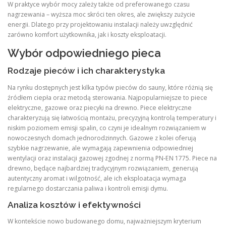
W praktyce wybór mocy zależy także od preferowanego czasu
nagrzewania – wyższa moc skróci ten okres, ale zwiększy zużycie
energii. Dlatego przy projektowaniu instalacji należy uwzględnić
zarówno komfort użytkownika, jak i koszty eksploatacji.
Wybór odpowiedniego pieca
Rodzaje pieców i ich charakterystyka
Na rynku dostępnych jest kilka typów pieców do sauny, które różnią się
źródłem ciepła oraz metodą sterowania. Najpopularniejsze to piece
elektryczne, gazowe oraz piecyki na drewno. Piece elektryczne
charakteryzują się łatwością montażu, precyzyjną kontrolą temperatury i
niskim poziomem emisji spalin, co czyni je idealnym rozwiązaniem w
nowoczesnych domach jednorodzinnych. Gazowe z kolei oferują
szybkie nagrzewanie, ale wymagają zapewnienia odpowiedniej
wentylacji oraz instalacji gazowej zgodnej z normą PN‑EN 1775. Piece na
drewno, będące najbardziej tradycyjnym rozwiązaniem, generują
autentyczny aromat i wilgotność, ale ich eksploatacja wymaga
regularnego dostarczania paliwa i kontroli emisji dymu.
Analiza kosztów i efektywności
W kontekście nowo budowanego domu, najważniejszym kryterium