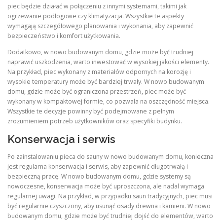
piec będzie działać w połączeniu z innymi systemami, takimi jak
ogrzewanie podłogowe czy klimatyzacja. Wszystkie te aspekty
wymagają szczegółowego planowania i wykonania, aby zapewnić
bezpieczeństwo i komfort użytkowania.
Dodatkowo, w nowo budowanym domu, gdzie może być trudniej
naprawić uszkodzenia, warto inwestować w wysokiej jakości elementy.
Na przykład, piec wykonany z materiałów odpornych na korozję i
wysokie temperatury może być bardziej trwały. W nowo budowanym
domu, gdzie może być ograniczona przestrzeń, piec może być
wykonany w kompaktowej formie, co pozwala na oszczędność miejsca.
Wszystkie te decyzje powinny być podejmowane z pełnym
zrozumieniem potrzeb użytkowników oraz specyfiki budynku.
Konserwacja i serwis
Po zainstalowaniu pieca do sauny w nowo budowanym domu, konieczna
jest regularna konserwacja i serwis, aby zapewnić długotrwałą i
bezpieczną pracę. W nowo budowanym domu, gdzie systemy są
nowoczesne, konserwacja może być uproszczona, ale nadal wymaga
regularnej uwagi. Na przykład, w przypadku saun tradycyjnych, piec musi
być regularnie czyszczony, aby usunąć osady drewna i kamieni. W nowo
budowanym domu, gdzie może być trudniej dojść do elementów, warto