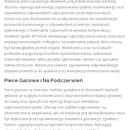
Instalacja pieca opalanego drewnem jest jednak znacznie bardziej
złożona i wymaga starannego zaplanowania systemu kominowego oraz
zapewnienia odpowiednich zabezpieczeń przeciwpożarowych.
Konieczne jest zbudowanie lub podłączenie pieca do niezależnego
przewodu kominowego o odpowiednim przekroju i wysokości,
wykonanego z materiałów odpornych na wysokie temperatury i
działanie spalin. W Polsce obowiązują rygorystyczne przepisy dotyczące
instalacji kominowych i odległości od materiałów palnych, które muszą
być bezwzględnie przestrzegane. Wokół pieca oraz na ścianach i
podłodze w jego bezpośrednim sąsiedztwie należy zastosować
materiały niepalne, takie jak płyty ogniotrwałe, kamień czy specjalne
osłony termiczne. Ważne jest również zapewnienie odpowiedniego
dopływu powietrza do spalania oraz wentylacji pomieszczenia sauny.
Piece Gazowe i Na Podczerwień
Piece gazowe są znacznie rzadziej spotykane w domowych saunach,
głównie ze względu na konieczność doprowadzenia instalacji gazowej
do sauny oraz specyficzne wymogi dotyczące wentylacji i
odprowadzania spalin. Oferują one szybkie nagrzewanie i są
ekonomiczne w eksploatacji, ale ich instalacja jest skomplikowana i musi
być wykonana przez uprawnionego instalatora gazowego, zgodnie z
bardzo rygorystycznymi przepisami bezpieczeństwa. Wymagają