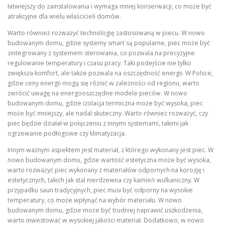
łatwiejszy do zainstalowania i wymaga mniej konserwacji, co może być
atrakcyjne dla wielu właścicieli domów.
Warto również rozważyć technologię zastosowaną w piecu. W nowo
budowanym domu, gdzie systemy smart są popularne, piec może być
zintegrowany z systemem sterowania, co pozwala na precyzyjne
regulowanie temperatury i czasu pracy. Taki podejście nie tylko
zwiększa komfort, ale także pozwala na oszczędność energii. W Polsce,
gdzie ceny energii mogą się różnić w zależności od regionu, warto
zwrócić uwagę na energooszczędne modele pieców. W nowo
budowanym domu, gdzie izolacja termiczna może być wysoka, piec
może być mniejszy, ale nadal skuteczny. Warto również rozważyć, czy
piec będzie działał w połączeniu z innymi systemami, takimi jak
ogrzewanie podłogowe czy klimatyzacja.
Innym ważnym aspektem jest materiał, z którego wykonany jest piec. W
nowo budowanym domu, gdzie wartość estetyczna może być wysoka,
warto rozważyć piec wykonany z materiałów odpornych na korozję i
estetycznych, takich jak stal nierdzewna czy kamień wulkaniczny. W
przypadku saun tradycyjnych, piec musi być odporny na wysokie
temperatury, co może wpłynąć na wybór materiału. W nowo
budowanym domu, gdzie może być trudniej naprawić uszkodzenia,
warto inwestować w wysokiej jakości materiał. Dodatkowo, w nowo