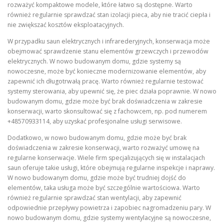
rozważyć kompaktowe modele, które łatwo są dostępne. Warto
również regularnie sprawdzać stan izolacji pieca, aby nie tracić ciepła i
nie zwiększać kosztów eksploatacyjnych.
W przypadku saun elektrycznych i infrarederyjnych, konserwacja może
obejmować sprawdzenie stanu elementów grzewczych i przewodów
elektrycznych. W nowo budowanym domu, gdzie systemy są
nowoczesne, może być konieczne modernizowanie elementów, aby
zapewnić ich długotrwałą pracę. Warto również regularnie testować
systemy sterowania, aby upewnić się, że piec działa poprawnie. W nowo
budowanym domu, gdzie może być brak doświadczenia w zakresie
konserwacji, warto skonsultować się z fachowcem, np. pod numerem
+48570933114, aby uzyskać profesjonalne usługi serwisowe.
Dodatkowo, w nowo budowanym domu, gdzie może być brak
doświadczenia w zakresie konserwacji, warto rozważyć umowę na
regularne konserwacje. Wiele firm specjalizujących się w instalacjach
saun oferuje takie usługi, które obejmują regularne inspekcje i naprawy.
W nowo budowanym domu, gdzie może być trudniej dojść do
elementów, taka usługa może być szczególnie wartościowa. Warto
również regularnie sprawdzać stan wentylacji, aby zapewnić
odpowiednie przepływy powietrza i zapobiec nagromadzeniu pary. W
nowo budowanym domu, gdzie systemy wentylacyjne są nowoczesne,