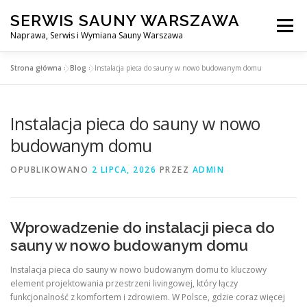
Przejdź
SERWIS SAUNY WARSZAWA
do
Menu
treści
Naprawa, Serwis i Wymiana Sauny Warszawa
Strona główna
»
Blog
»
Instalacja pieca do sauny w nowo budowanym domu
SERWIS DO SAUNY WARSZAWA
BLOG
KONTAKT
Instalacja pieca do sauny w nowo
budowanym domu
OPUBLIKOWANO
2 LIPCA, 2026
PRZEZ
ADMIN
Wprowadzenie do instalacji pieca do
sauny w nowo budowanym domu
Instalacja pieca do sauny w nowo budowanym domu to kluczowy
element projektowania przestrzeni livingowej, który łączy
funkcjonalność z komfortem i zdrowiem. W Polsce, gdzie coraz więcej