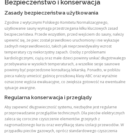
Bezpieczeństwo i konserwacja
Zasady bezpieczeństwa użytkowania
Zgodnie z wytycznymi Polskiego Komitetu Normalizacyjnego,
użytkowanie sauny wymaga przestrzegania kilku kluczowych zasad
bezpieczeństwa. Przede wszystkim, przed wejściem do sauny, należy
upewnić się, że piec został prawidłowo uruchomiony i nie wykazuje
żadnych nieprawidłowości, takich jak nieprzewidywalny wzrost
temperatury czy niekorzystny zapach. Osoby z problemami
kardiologicznymi, ciążą oraz małe dzieci powinny unikać długotrwałego
przebywania w wysokich temperaturach, a wszelkie sesje saunowe
powinny być poprzedzone konsultacją lekarską. Ponadto, w pobliżu
pieca należy umieścić gaśnicę proszkową klasy ABC oraz wyraźnie
oznaczone wyjścia ewakuacyjne, co zwiększa gotowość na ewentualne
sytuacje awaryjne.
Regularna konserwacja i przeglądy
Aby zapewnić długowieczność systemu, niezbędne jest regularne
przeprowadzanie przeglądów technicznych. Dla pieców elektrycznych
zaleca się coroczne czyszczenie elementów grzejnych z
nagromadzonego kurzu oraz weryfikację stanu izolacji przewodów. W
przypadku pieców gazowych, oprócz standardowego czyszczenia