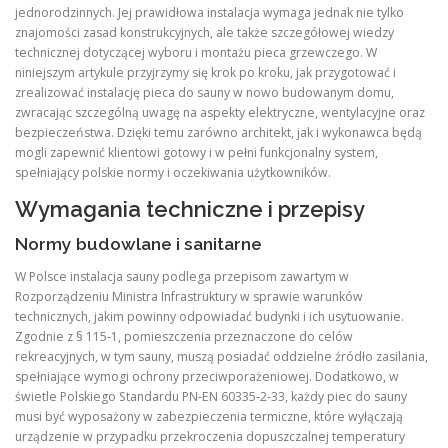
jednorodzinnych. Jej prawidłowa instalacja wymaga jednak nie tylko
znajomości zasad konstrukcyjnych, ale także szczegółowej wiedzy
technicznej dotyczącej wyboru i montażu pieca grzewczego. W
niniejszym artykule przyjrzymy się krok po kroku, jak przygotować i
zrealizować instalację pieca do sauny w nowo budowanym domu,
zwracając szczególną uwagę na aspekty elektryczne, wentylacyjne oraz
bezpieczeństwa. Dzięki temu zarówno architekt, jak i wykonawca będą
mogli zapewnić klientowi gotowy i w pełni funkcjonalny system,
spełniający polskie normy i oczekiwania użytkowników.
Wymagania techniczne i przepisy
Normy budowlane i sanitarne
W Polsce instalacja sauny podlega przepisom zawartym w
Rozporządzeniu Ministra Infrastruktury w sprawie warunków
technicznych, jakim powinny odpowiadać budynki i ich usytuowanie.
Zgodnie z § 115‑1, pomieszczenia przeznaczone do celów
rekreacyjnych, w tym sauny, muszą posiadać oddzielne źródło zasilania,
spełniające wymogi ochrony przeciwporażeniowej. Dodatkowo, w
świetle Polskiego Standardu PN‑EN 60335‑2‑33, każdy piec do sauny
musi być wyposażony w zabezpieczenia termiczne, które wyłączają
urządzenie w przypadku przekroczenia dopuszczalnej temperatury