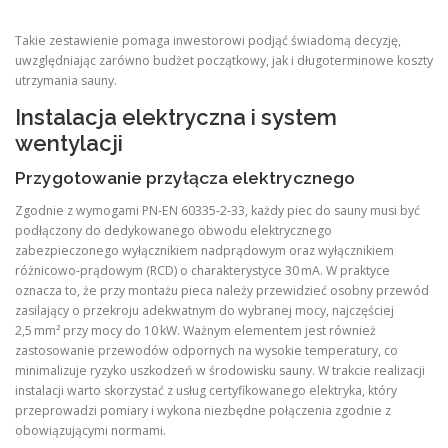
Takie zestawienie pomaga inwestorowi podjąć świadomą decyzję,
uwzględniając zarówno budżet początkowy, jak i długoterminowe koszty
utrzymania sauny.
Instalacja elektryczna i system
wentylacji
Przygotowanie przyłącza elektrycznego
Zgodnie z wymogami PN‑EN 60335‑2‑33, każdy piec do sauny musi być
podłączony do dedykowanego obwodu elektrycznego
zabezpieczonego wyłącznikiem nadprądowym oraz wyłącznikiem
różnicowo‑prądowym (RCD) o charakterystyce 30 mA. W praktyce
oznacza to, że przy montażu pieca należy przewidzieć osobny przewód
zasilający o przekroju adekwatnym do wybranej mocy, najczęściej
2,5 mm² przy mocy do 10 kW. Ważnym elementem jest również
zastosowanie przewodów odpornych na wysokie temperatury, co
minimalizuje ryzyko uszkodzeń w środowisku sauny. W trakcie realizacji
instalacji warto skorzystać z usług certyfikowanego elektryka, który
przeprowadzi pomiary i wykona niezbędne połączenia zgodnie z
obowiązującymi normami.