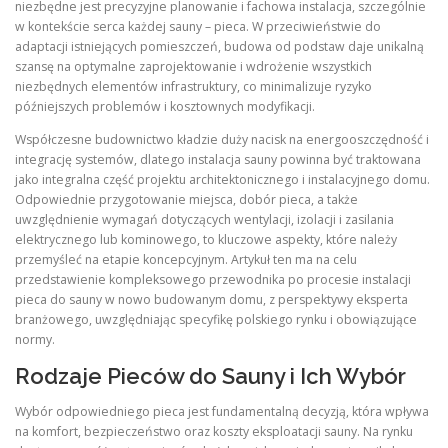
niezbędne jest precyzyjne planowanie i fachowa instalacja, szczególnie
w kontekście serca każdej sauny – pieca. W przeciwieństwie do
adaptacji istniejących pomieszczeń, budowa od podstaw daje unikalną
szansę na optymalne zaprojektowanie i wdrożenie wszystkich
niezbędnych elementów infrastruktury, co minimalizuje ryzyko
późniejszych problemów i kosztownych modyfikacji.
Współczesne budownictwo kładzie duży nacisk na energooszczędność i
integrację systemów, dlatego instalacja sauny powinna być traktowana
jako integralna część projektu architektonicznego i instalacyjnego domu.
Odpowiednie przygotowanie miejsca, dobór pieca, a także
uwzględnienie wymagań dotyczących wentylacji, izolacji i zasilania
elektrycznego lub kominowego, to kluczowe aspekty, które należy
przemyśleć na etapie koncepcyjnym. Artykuł ten ma na celu
przedstawienie kompleksowego przewodnika po procesie instalacji
pieca do sauny w nowo budowanym domu, z perspektywy eksperta
branżowego, uwzględniając specyfikę polskiego rynku i obowiązujące
normy.
Rodzaje Pieców do Sauny i Ich Wybór
Wybór odpowiedniego pieca jest fundamentalną decyzją, która wpływa
na komfort, bezpieczeństwo oraz koszty eksploatacji sauny. Na rynku