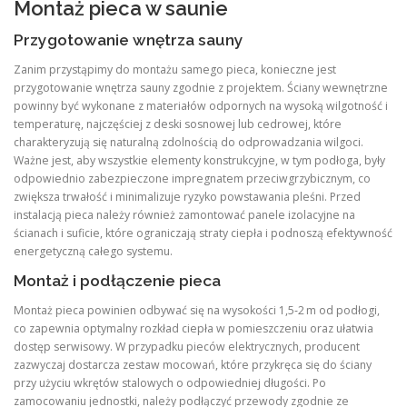
Montaż pieca w saunie
Przygotowanie wnętrza sauny
Zanim przystąpimy do montażu samego pieca, konieczne jest
przygotowanie wnętrza sauny zgodnie z projektem. Ściany wewnętrzne
powinny być wykonane z materiałów odpornych na wysoką wilgotność i
temperaturę, najczęściej z deski sosnowej lub cedrowej, które
charakteryzują się naturalną zdolnością do odprowadzania wilgoci.
Ważne jest, aby wszystkie elementy konstrukcyjne, w tym podłoga, były
odpowiednio zabezpieczone impregnatem przeciwgrzybicznym, co
zwiększa trwałość i minimalizuje ryzyko powstawania pleśni. Przed
instalacją pieca należy również zamontować panele izolacyjne na
ścianach i suficie, które ograniczają straty ciepła i podnoszą efektywność
energetyczną całego systemu.
Montaż i podłączenie pieca
Montaż pieca powinien odbywać się na wysokości 1,5‑2 m od podłogi,
co zapewnia optymalny rozkład ciepła w pomieszczeniu oraz ułatwia
dostęp serwisowy. W przypadku pieców elektrycznych, producent
zazwyczaj dostarcza zestaw mocowań, które przykręca się do ściany
przy użyciu wkrętów stalowych o odpowiedniej długości. Po
zamocowaniu jednostki, należy podłączyć przewody zgodnie ze