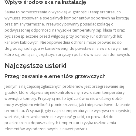
Wpływ środowiska na instalację
Sauna to pomieszczenie o wysokiej wilgotności i temperaturze, co
wymusza stosowanie specjalnych komponentów odpornych na korozję
oraz zmiany termiczne. Przewody powinny posiadać izolację o
podwyższonej odporności na wysokie temperatury (np. klasa Y) oraz
być zabezpieczone przed wilgocią przy pomocy rur ochronnych lub
kanałów kablowych. Nieodpowiednia ochrona może prowadzić do
degradacji izolacji, a w konsekwencji do powstawania zwarć i wyłamań,
które są jedną z najczęstszych przyczyn pożarów w saunach domowych.
Najczęstsze usterki
Przegrzewanie elementów grzewczych
Jednym z najczęściej zgłaszanych problemów jest przegrzewanie się
grzałek, które objawia się niekontrolowanym wzrostem temperatury
wewnątrz komory. Przyczyną może być zarówno niewłaściwy dobór
mocy względem wielkości pomieszczenia, jak i nieprawidłowe działanie
termostatu. W sytuacji, gdy czujnik temperatury nie wykrywa rzeczywistej
wartości, sterownik może nie wyłączyć grzałki, co prowadzi do
przekroczenia dopuszczalnych temperatur i ryzyka uszkodzenia
elementów wykończeniowych, a nawet pożaru.