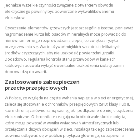
jednakże wszelkie czynności związane z otwarciem obwodu
elektrycznego powinny być powierzone wykwalifikowanemu
elektrykowi.
Czyszczenie elementów grzewczych jest szczególnie istotne, ponieważ
nagromadzenie kurzu lub osadów mineralnych może prowadzić do
nierównomiernego rozprowadzania ciepła, co zwiększa ryzyko
przegrzewania się. Warto używać miękkich szczotek i delikatnych
środków czyszczących, aby nie uszkodzić powierzchni grzałki.
Dodatkowo, regularna kontrola stanu przewodów w kanałach
kablowych pozwala wykryć ewentualne uszkodzenia izolacji zanim
doprowadzą do awarii.
Zastosowanie zabezpieczeń
przeciwprzepięciowych
W Polsce, ze względu na częste wahania napięcia w sieci energetycznej,
zaleca się stosowanie ochronników przepięciowych (SPD) klasy I lub II,
które chronią zarówno samą saunę, jak i podłączone do niej urządzenia
elektroniczne. Ochronniki te reagują na krótkotrwałe skoki napięcia,
które mogą powstać w wyniku wyładowań atmosferycznych lub
przełączania dużych obciążeń w sieci. Instalacja takiego zabezpieczenia
powinna odbywać się w pobliżu przyłącza głównego, co zapewnia