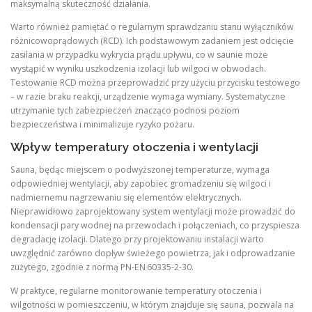
maksymalną skuteczność działania.
Warto również pamiętać o regularnym sprawdzaniu stanu wyłączników
różnicowoprądowych (RCD). Ich podstawowym zadaniem jest odcięcie
zasilania w przypadku wykrycia prądu upływu, co w saunie może
wystąpić w wyniku uszkodzenia izolacji lub wilgoci w obwodach.
Testowanie RCD można przeprowadzić przy użyciu przycisku testowego
– w razie braku reakcji, urządzenie wymaga wymiany. Systematyczne
utrzymanie tych zabezpieczeń znacząco podnosi poziom
bezpieczeństwa i minimalizuje ryzyko pożaru.
Wpływ temperatury otoczenia i wentylacji
Sauna, będąc miejscem o podwyższonej temperaturze, wymaga
odpowiedniej wentylacji, aby zapobiec gromadzeniu się wilgoci i
nadmiernemu nagrzewaniu się elementów elektrycznych.
Nieprawidłowo zaprojektowany system wentylacji może prowadzić do
kondensacji pary wodnej na przewodach i połączeniach, co przyspiesza
degradację izolacji. Dlatego przy projektowaniu instalacji warto
uwzględnić zarówno dopływ świeżego powietrza, jak i odprowadzanie
zużytego, zgodnie z normą PN‑EN 60335‑2‑30.
W praktyce, regularne monitorowanie temperatury otoczenia i
wilgotności w pomieszczeniu, w którym znajduje się sauna, pozwala na