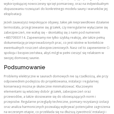
wykorzystującej nowoczesny sprzęt pomiarowy, oraz na indywidualnym
dopasowaniu rozwiązań do konkretnego modelu sauny i warunków jej
eksploatacji.
Jeżeli zauważysz niepokojące objawy, takie jak nieprawidłowe działanie
termostatu, przegrzewanie się grzałek, czy nieregularne wyłączanie się
zabezpieczeń, nie wahaj się – skontaktuj się z nami pod numerem
+48570933114. Zapewniamy nie tylko szybką reakcję, ale także pełną
dokumentację przeprowadzonych prac, co jest istotne w kontekście
ewentualnych roszczeń ubezpieczeniowych. Nasz cel to zapewnienie Ci
spokoju i bezpieczeństwa, abyś mógł w pełni cieszyć się relaksem w
swojej domowej saunie.
Podsumowanie
Problemy elektryczne w saunach domowych nie są rzadkością, ale przy
odpowiednim podejściu do projektowania, instalacji i regularnej
konserwacji można je skutecznie minimalizować. Kluczowymi
elementami są właściwy dobór grzałek, zabezpieczeń oraz
przewodów, a także stosowanie się do obowiązujących norm i
przepisów. Regularne przeglądy techniczne, pomiary rezystancji izolacji
oraz analiza harmonicznych pozwalają wykrywać potencjalne zagrożenia
na wczesnym etapie, co przekłada się na dłuższą żywotność instalacji i