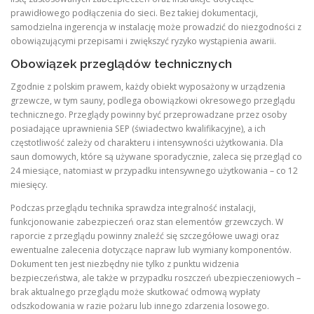
prawidłowego podłączenia do sieci. Bez takiej dokumentacji,
samodzielna ingerencja w instalację może prowadzić do niezgodności z
obowiązującymi przepisami i zwiększyć ryzyko wystąpienia awarii.
Obowiązek przeglądów technicznych
Zgodnie z polskim prawem, każdy obiekt wyposażony w urządzenia
grzewcze, w tym sauny, podlega obowiązkowi okresowego przeglądu
technicznego. Przeglądy powinny być przeprowadzane przez osoby
posiadające uprawnienia SEP (świadectwo kwalifikacyjne), a ich
częstotliwość zależy od charakteru i intensywności użytkowania. Dla
saun domowych, które są używane sporadycznie, zaleca się przegląd co
24 miesiące, natomiast w przypadku intensywnego użytkowania – co 12
miesięcy.
Podczas przeglądu technika sprawdza integralność instalacji,
funkcjonowanie zabezpieczeń oraz stan elementów grzewczych. W
raporcie z przeglądu powinny znaleźć się szczegółowe uwagi oraz
ewentualne zalecenia dotyczące napraw lub wymiany komponentów.
Dokument ten jest niezbędny nie tylko z punktu widzenia
bezpieczeństwa, ale także w przypadku roszczeń ubezpieczeniowych –
brak aktualnego przeglądu może skutkować odmową wypłaty
odszkodowania w razie pożaru lub innego zdarzenia losowego.