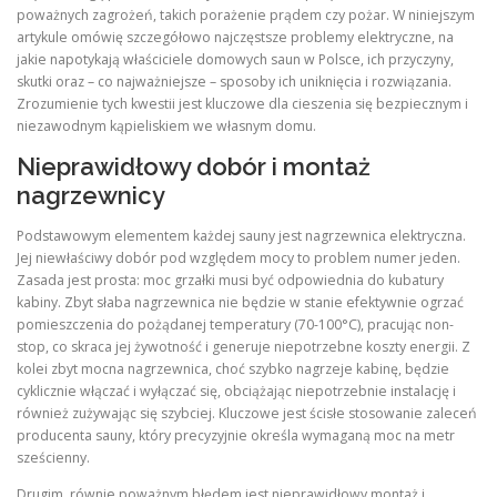
poważnych zagrożeń, takich porażenie prądem czy pożar. W niniejszym
artykule omówię szczegółowo najczęstsze problemy elektryczne, na
jakie napotykają właściciele domowych saun w Polsce, ich przyczyny,
skutki oraz – co najważniejsze – sposoby ich uniknięcia i rozwiązania.
Zrozumienie tych kwestii jest kluczowe dla cieszenia się bezpiecznym i
niezawodnym kąpieliskiem we własnym domu.
Nieprawidłowy dobór i montaż
nagrzewnicy
Podstawowym elementem każdej sauny jest nagrzewnica elektryczna.
Jej niewłaściwy dobór pod względem mocy to problem numer jeden.
Zasada jest prosta: moc grzałki musi być odpowiednia do kubatury
kabiny. Zbyt słaba nagrzewnica nie będzie w stanie efektywnie ogrzać
pomieszczenia do pożądanej temperatury (70-100°C), pracując non-
stop, co skraca jej żywotność i generuje niepotrzebne koszty energii. Z
kolei zbyt mocna nagrzewnica, choć szybko nagrzeje kabinę, będzie
cyklicznie włączać i wyłączać się, obciążając niepotrzebnie instalację i
również zużywając się szybciej. Kluczowe jest ścisłe stosowanie zaleceń
producenta sauny, który precyzyjnie określa wymaganą moc na metr
sześcienny.
Drugim, równie poważnym błędem jest nieprawidłowy montaż i