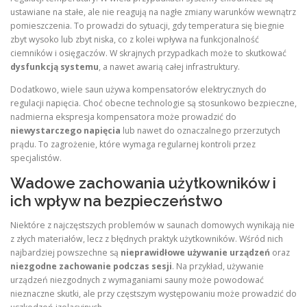
ustawiane na stałe, ale nie reagują na nagłe zmiany warunków wewnątrz
pomieszczenia. To prowadzi do sytuacji, gdy temperatura się biegnie
zbyt wysoko lub zbyt niska, co z kolei wpływa na funkcjonalność
ciemników i osięgaczów. W skrajnych przypadkach może to skutkować
dysfunkcją systemu
, a nawet awarią całej infrastruktury.
Dodatkowo, wiele saun używa kompensatorów elektrycznych do
regulacji napięcia. Choć obecne technologie są stosunkowo bezpieczne,
nadmierna ekspresja kompensatora może prowadzić do
niewystarczego napięcia
lub nawet do oznaczalnego przerzutych
prądu. To zagrożenie, które wymaga regularnej kontroli przez
specjalistów.
Wadowe zachowania użytkowników i
ich wpływ na bezpieczeństwo
Niektóre z najczęstszych problemów w saunach domowych wynikają nie
z złych materiałów, lecz z błędnych praktyk użytkowników. Wśród nich
najbardziej powszechne są
nieprawidłowe używanie urządzeń
oraz
niezgodne zachowanie podczas sesji
. Na przykład, używanie
urządzeń niezgodnych z wymaganiami sauny może powodować
nieznaczne skutki, ale przy częstszym występowaniu może prowadzić do