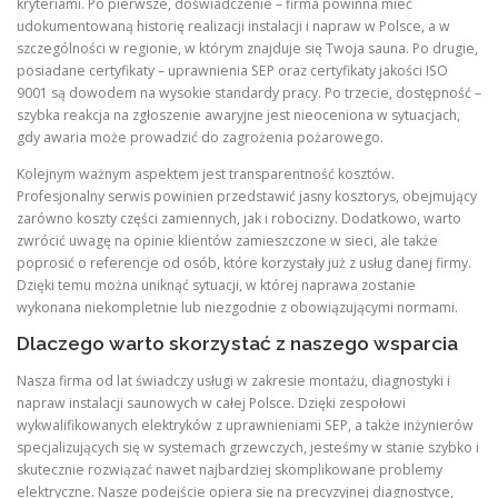
kryteriami. Po pierwsze, doświadczenie – firma powinna mieć
udokumentowaną historię realizacji instalacji i napraw w Polsce, a w
szczególności w regionie, w którym znajduje się Twoja sauna. Po drugie,
posiadane certyfikaty – uprawnienia SEP oraz certyfikaty jakości ISO
9001 są dowodem na wysokie standardy pracy. Po trzecie, dostępność –
szybka reakcja na zgłoszenie awaryjne jest nieoceniona w sytuacjach,
gdy awaria może prowadzić do zagrożenia pożarowego.
Kolejnym ważnym aspektem jest transparentność kosztów.
Profesjonalny serwis powinien przedstawić jasny kosztorys, obejmujący
zarówno koszty części zamiennych, jak i robocizny. Dodatkowo, warto
zwrócić uwagę na opinie klientów zamieszczone w sieci, ale także
poprosić o referencje od osób, które korzystały już z usług danej firmy.
Dzięki temu można uniknąć sytuacji, w której naprawa zostanie
wykonana niekompletnie lub niezgodnie z obowiązującymi normami.
Dlaczego warto skorzystać z naszego wsparcia
Nasza firma od lat świadczy usługi w zakresie montażu, diagnostyki i
napraw instalacji saunowych w całej Polsce. Dzięki zespołowi
wykwalifikowanych elektryków z uprawnieniami SEP, a także inżynierów
specjalizujących się w systemach grzewczych, jesteśmy w stanie szybko i
skutecznie rozwiązać nawet najbardziej skomplikowane problemy
elektryczne. Nasze podejście opiera się na precyzyjnej diagnostyce,