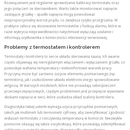
Rozwiązaniem jest regularne sprawdzanie kalibracji termostatu oraz
jego połączeń ze sterownikiem. Warto także monitorować napięcie
zasilające grzałkę – spadki napięcia mogą powodować
nieproporcjonalny wzrost prądu, co zwiększa ryzyko przegrzania. W
praktyce zaleca się stosowanie termostatów z funkcją alarmu, które w
razie wykrycia nieprawidłowości natychmiast wyłączają zasilanie i
informują użytkownika o konieczności interwencji serwisowej.
Problemy z termostatem i kontrolerem
Termostaty i kontrolery to serce układu sterowania sauną. Ich awarie
często objawiają się nieregularnym włączaniem i wyłączaniem grzałki, co
powoduje wahania temperatury i niekomfortowe warunki pracy.
Przyczyną może być zarówno zużycie elementu pomiarowego (np.
termistoru), jak i uszkodzenie układu elektronicznego spowodowane
wilgocią. W starszych modelach, które nie posiadają zabezpieczeń
przeciwprzepięciowych, częstym problemem jest przepięcie wywołane
skokami napięcia w sieci, które uszkadza układ scalony kontrolera.
Diagnostyka takiej usterki wymaga użycia przyrządów pomiarowych,
takich jak multimetr lub termometr cyfrowy, aby zweryfikować zgodność
wskazań termostatu z rzeczywistą temperaturą w komorze. Niezwykle
pomocne okazują się także oscyloskopy, które pozwalają zidentyfikować
zakłócenia w sygnale sterującym. W przypadku stwierdzenia