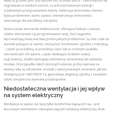
wyłączy grzanie. Jeśli zbyt wysoko lub za blisko pieca – sauna będzie się
nagrzewała w nieskończoność, co jest marnowaniem energii i
ryzykownym przegrzewaniem kabiny. Kalibracja termostatu również
bywa problemem; warto używać zewnętrznego termometru
saunowego dla weryfikacji odczytów.
Nowoczesne sterowniki elektroniczne, oferujące funkcje czasowe,
zdalne sterowanie czy programowanie sesji, choć wygodne,
wprowadzają nową warstwę potencjalnych problemów. Są one czułe na
warunki panujące w saunie i muszą być montowane zgodnie z instrukcją
– często poza kabiną, w przedniej części lub w osobnym pudełku
sterowniczym. Ich awarie, często skutkujące brakiem reakcji
nagrzewnicy, zwykle wymagają interwencji serwisowej lub wymiany
modułu. W przypadku takich złożonych usterek, próby naprawy na
własną rękę są odradzane. Kontakt z autoryzowanym serwisem, jak ten
dostępny pod +48570933114, gwarantuje diagnozę zgodną z zasadami
sztuki i bezpieczną wymianę podzespołów.
Niedostateczna wentylacja i jej wpływ
na system elektryczny
Wentylacja w saunie nie służy tylko komfortowi kąpiących się – jest
kluczowym elementem zabezpieczającym instalację elektryczną. Brak