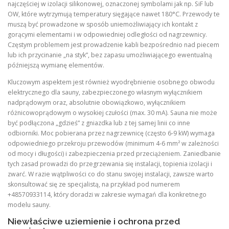
najczęściej w izolacji silikonowej, oznaczonej symbolami jak np. SiF lub
OW, które wytrzymują temperatury sięgające nawet 180°C. Przewody te
muszą być prowadzone w sposób uniemożliwiający ich kontakt z
gorącymi elementami i w odpowiedniej odległości od nagrzewnicy.
Częstym problemem jest prowadzenie kabli bezpośrednio nad piecem
lub ich przycinanie „na styk”, bez zapasu umożliwiającego ewentualną
późniejszą wymianę elementów.
Kluczowym aspektem jest również wyodrębnienie osobnego obwodu
elektrycznego dla sauny, zabezpieczonego własnym wyłącznikiem
nadprądowym oraz, absolutnie obowiązkowo, wyłącznikiem
różnicowoprądowym o wysokiej czułości (max. 30 mA). Sauna nie może
być podłączona „gdzieś” z gniazdka lub z tej samej linii co inne
odbiorniki. Moc pobierana przez nagrzewnicę (często 6-9 kW) wymaga
odpowiedniego przekroju przewodów (minimum 4-6 mm² w zależności
od mocy i długości) i zabezpieczenia przed przeciążeniem. Zaniedbanie
tych zasad prowadzi do przegrzewania się instalacji, topienia izolacji i
zwarć. W razie wątpliwości co do stanu swojej instalacji, zawsze warto
skonsultować się ze specjalistą, na przykład pod numerem
+48570933114, który doradzi w zakresie wymagań dla konkretnego
modelu sauny.
Niewłaściwe uziemienie i ochrona przed