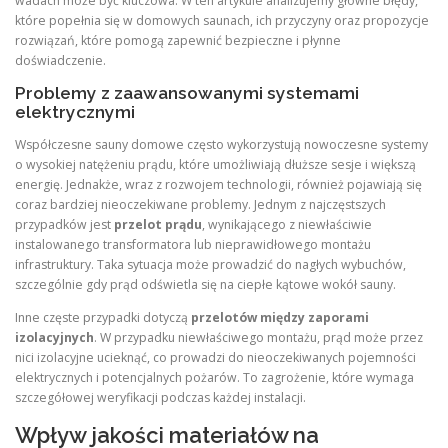
wadach może być kluczowa. W ten artykule analizujemy główne błędy,
które popełnia się w domowych saunach, ich przyczyny oraz propozycje
rozwiązań, które pomogą zapewnić bezpieczne i płynne
doświadczenie.
Problemy z zaawansowanymi systemami
elektrycznymi
Współczesne sauny domowe często wykorzystują nowoczesne systemy
o wysokiej natężeniu prądu, które umożliwiają dłuższe sesje i większą
energię. Jednakże, wraz z rozwojem technologii, również pojawiają się
coraz bardziej nieoczekiwane problemy. Jednym z najczęstszych
przypadków jest
przelot prądu
, wynikającego z niewłaściwie
instalowanego transformatora lub nieprawidłowego montażu
infrastruktury. Taka sytuacja może prowadzić do nagłych wybuchów,
szczególnie gdy prąd odświetla się na ciepłe kątowe wokół sauny.
Inne częste przypadki dotyczą
przelotów między zaporami
izolacyjnych
. W przypadku niewłaściwego montażu, prąd może przez
nici izolacyjne ucieknąć, co prowadzi do nieoczekiwanych pojemności
elektrycznych i potencjalnych pożarów. To zagrożenie, które wymaga
szczegółowej weryfikacji podczas każdej instalacji.
Wpływ jakości materiałów na