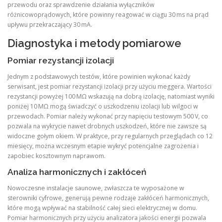
przewodu oraz sprawdzenie działania wyłączników
różnicowoprądowych, które powinny reagować w ciągu 30 ms na prąd
upływu przekraczający 30 mA.
Diagnostyka i metody pomiarowe
Pomiar rezystancji izolacji
Jednym z podstawowych testów, które powinien wykonać każdy
serwisant, jest pomiar rezystancji izolacji przy użyciu meggera. Wartości
rezystancji powyżej 100 MΩ wskazują na dobrą izolację, natomiast wyniki
poniżej 10 MΩ mogą świadczyć o uszkodzeniu izolacji lub wilgoci w
przewodach. Pomiar należy wykonać przy napięciu testowym 500 V, co
pozwala na wykrycie nawet drobnych uszkodzeń, które nie zawsze są
widoczne gołym okiem. W praktyce, przy regularnych przeglądach co 12
miesięcy, można wczesnym etapie wykryć potencjalne zagrożenia i
zapobiec kosztownym naprawom.
Analiza harmonicznych i zakłóceń
Nowoczesne instalacje saunowe, zwłaszcza te wyposażone w
sterowniki cyfrowe, generują pewne rodzaje zakłóceń harmonicznych,
które mogą wpływać na stabilność całej sieci elektrycznej w domu.
Pomiar harmonicznych przy użyciu analizatora jakości energii pozwala