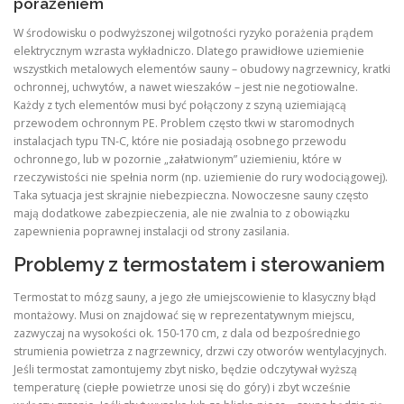
porażeniem
W środowisku o podwyższonej wilgotności ryzyko porażenia prądem
elektrycznym wzrasta wykładniczo. Dlatego prawidłowe uziemienie
wszystkich metalowych elementów sauny – obudowy nagrzewnicy, kratki
ochronnej, uchwytów, a nawet wieszaków – jest nie negotiowalne.
Każdy z tych elementów musi być połączony z szyną uziemiającą
przewodem ochronnym PE. Problem często tkwi w staromodnych
instalacjach typu TN-C, które nie posiadają osobnego przewodu
ochronnego, lub w pozornie „załatwionym” uziemieniu, które w
rzeczywistości nie spełnia norm (np. uziemienie do rury wodociągowej).
Taka sytuacja jest skrajnie niebezpieczna. Nowoczesne sauny często
mają dodatkowe zabezpieczenia, ale nie zwalnia to z obowiązku
zapewnienia poprawnej instalacji od strony zasilania.
Problemy z termostatem i sterowaniem
Termostat to mózg sauny, a jego złe umiejscowienie to klasyczny błąd
montażowy. Musi on znajdować się w reprezentatywnym miejscu,
zazwyczaj na wysokości ok. 150-170 cm, z dala od bezpośredniego
strumienia powietrza z nagrzewnicy, drzwi czy otworów wentylacyjnych.
Jeśli termostat zamontujemy zbyt nisko, będzie odczytywał wyższą
temperaturę (ciepłe powietrze unosi się do góry) i zbyt wcześnie