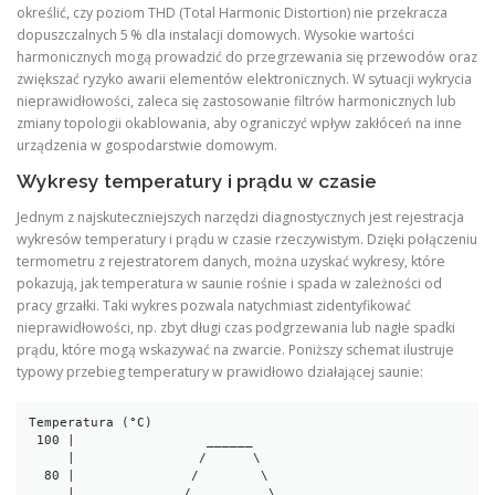
określić, czy poziom THD (Total Harmonic Distortion) nie przekracza
dopuszczalnych 5 % dla instalacji domowych. Wysokie wartości
harmonicznych mogą prowadzić do przegrzewania się przewodów oraz
zwiększać ryzyko awarii elementów elektronicznych. W sytuacji wykrycia
nieprawidłowości, zaleca się zastosowanie filtrów harmonicznych lub
zmiany topologii okablowania, aby ograniczyć wpływ zakłóceń na inne
urządzenia w gospodarstwie domowym.
Wykresy temperatury i prądu w czasie
Jednym z najskuteczniejszych narzędzi diagnostycznych jest rejestracja
wykresów temperatury i prądu w czasie rzeczywistym. Dzięki połączeniu
termometru z rejestratorem danych, można uzyskać wykresy, które
pokazują, jak temperatura w saunie rośnie i spada w zależności od
pracy grzałki. Taki wykres pozwala natychmiast zidentyfikować
nieprawidłowości, np. zbyt długi czas podgrzewania lub nagłe spadki
prądu, które mogą wskazywać na zwarcie. Poniższy schemat ilustruje
typowy przebieg temperatury w prawidłowo działającej saunie:
Temperatura (°C)

 100 |                 ______

     |                /      \

  80 |               /        \

     |              /          \
