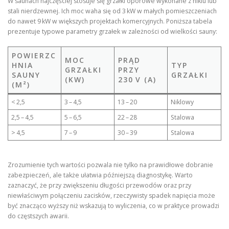
W saunach najczęściej stosuje się grzałki oporowe wykonane z niklu lub
stali nierdzewnej. Ich moc waha się od 3 kW w małych pomieszczeniach
do nawet 9 kW w większych projektach komercyjnych. Poniższa tabela
prezentuje typowe parametry grzałek w zależności od wielkości sauny:
POWIERZC
MOC
PRĄD
HNIA
TYP
GRZAŁKI
PRZY
SAUNY
GRZAŁKI
(KW)
230 V (A)
(M²)
< 2,5
3 – 4,5
13 – 20
Niklowy
2,5 – 4,5
5 – 6,5
22 – 28
Stalowa
> 4,5
7 – 9
30 – 39
Stalowa
Zrozumienie tych wartości pozwala nie tylko na prawidłowe dobranie
zabezpieczeń, ale także ułatwia późniejszą diagnostykę. Warto
zaznaczyć, że przy zwiększeniu długości przewodów oraz przy
niewłaściwym połączeniu zacisków, rzeczywisty spadek napięcia może
być znacząco wyższy niż wskazują to wyliczenia, co w praktyce prowadzi
do częstszych awarii.