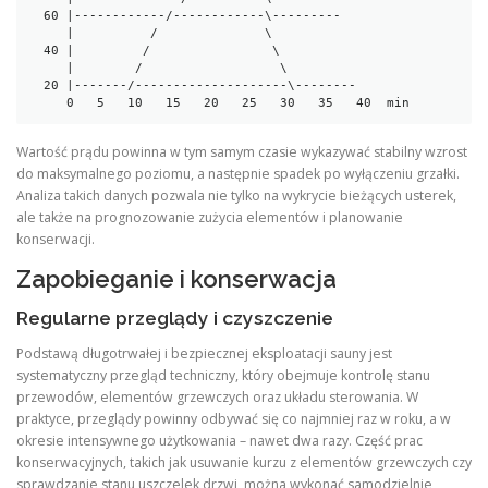
  60 |------------/------------\---------

     |          /              \

  40 |         /                \

     |        /                  \

  20 |-------/--------------------\--------

Wartość prądu powinna w tym samym czasie wykazywać stabilny wzrost
do maksymalnego poziomu, a następnie spadek po wyłączeniu grzałki.
Analiza takich danych pozwala nie tylko na wykrycie bieżących usterek,
ale także na prognozowanie zużycia elementów i planowanie
konserwacji.
Zapobieganie i konserwacja
Regularne przeglądy i czyszczenie
Podstawą długotrwałej i bezpiecznej eksploatacji sauny jest
systematyczny przegląd techniczny, który obejmuje kontrolę stanu
przewodów, elementów grzewczych oraz układu sterowania. W
praktyce, przeglądy powinny odbywać się co najmniej raz w roku, a w
okresie intensywnego użytkowania – nawet dwa razy. Część prac
konserwacyjnych, takich jak usuwanie kurzu z elementów grzewczych czy
sprawdzanie stanu uszczelek drzwi, można wykonać samodzielnie,