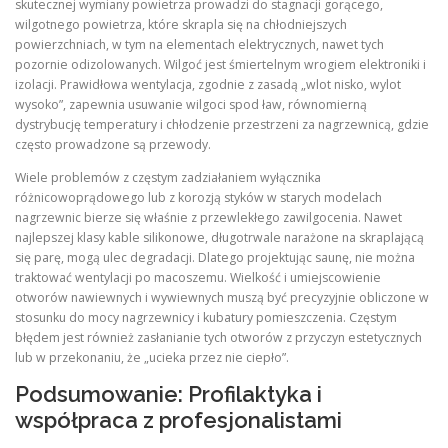
skutecznej wymiany powietrza prowadzi do stagnacji gorącego,
wilgotnego powietrza, które skrapla się na chłodniejszych
powierzchniach, w tym na elementach elektrycznych, nawet tych
pozornie odizolowanych. Wilgoć jest śmiertelnym wrogiem elektroniki i
izolacji. Prawidłowa wentylacja, zgodnie z zasadą „wlot nisko, wylot
wysoko”, zapewnia usuwanie wilgoci spod ław, równomierną
dystrybucję temperatury i chłodzenie przestrzeni za nagrzewnicą, gdzie
często prowadzone są przewody.
Wiele problemów z częstym zadziałaniem wyłącznika
różnicowoprądowego lub z korozją styków w starych modelach
nagrzewnic bierze się właśnie z przewlekłego zawilgocenia. Nawet
najlepszej klasy kable silikonowe, długotrwale narażone na skraplającą
się parę, mogą ulec degradacji. Dlatego projektując saunę, nie można
traktować wentylacji po macoszemu. Wielkość i umiejscowienie
otworów nawiewnych i wywiewnych muszą być precyzyjnie obliczone w
stosunku do mocy nagrzewnicy i kubatury pomieszczenia. Częstym
błędem jest również zasłanianie tych otworów z przyczyn estetycznych
lub w przekonaniu, że „ucieka przez nie ciepło”.
Podsumowanie: Profilaktyka i
współpraca z profesjonalistami