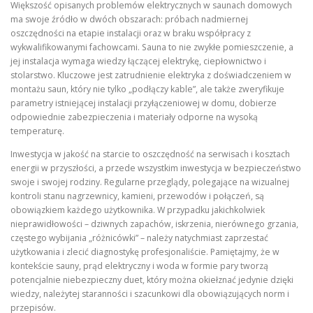
Większość opisanych problemów elektrycznych w saunach domowych
ma swoje źródło w dwóch obszarach: próbach nadmiernej
oszczędności na etapie instalacji oraz w braku współpracy z
wykwalifikowanymi fachowcami. Sauna to nie zwykłe pomieszczenie, a
jej instalacja wymaga wiedzy łączącej elektrykę, ciepłownictwo i
stolarstwo. Kluczowe jest zatrudnienie elektryka z doświadczeniem w
montażu saun, który nie tylko „podłączy kable”, ale także zweryfikuje
parametry istniejącej instalacji przyłączeniowej w domu, dobierze
odpowiednie zabezpieczenia i materiały odporne na wysoką
temperaturę.
Inwestycja w jakość na starcie to oszczędność na serwisach i kosztach
energii w przyszłości, a przede wszystkim inwestycja w bezpieczeństwo
swoje i swojej rodziny. Regularne przeglądy, polegające na wizualnej
kontroli stanu nagrzewnicy, kamieni, przewodów i połączeń, są
obowiązkiem każdego użytkownika. W przypadku jakichkolwiek
nieprawidłowości – dziwnych zapachów, iskrzenia, nierównego grzania,
częstego wybijania „różnicówki” – należy natychmiast zaprzestać
użytkowania i zlecić diagnostykę profesjonaliście. Pamiętajmy, że w
kontekście sauny, prąd elektryczny i woda w formie pary tworzą
potencjalnie niebezpieczny duet, który można okiełznać jedynie dzięki
wiedzy, należytej staranności i szacunkowi dla obowiązujących norm i
przepisów.