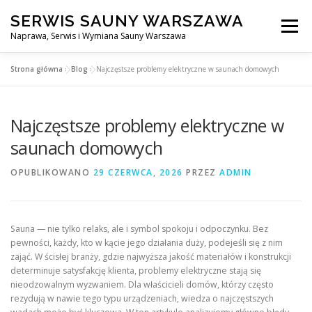
Przejdź
SERWIS SAUNY WARSZAWA
do
Menu
treści
Naprawa, Serwis i Wymiana Sauny Warszawa
Strona główna
»
Blog
»
Najczęstsze problemy elektryczne w saunach domowych
SERWIS DO SAUNY WARSZAWA
BLOG
KONTAKT
Najczęstsze problemy elektryczne w
saunach domowych
OPUBLIKOWANO
29 CZERWCA, 2026
PRZEZ
ADMIN
Sauna — nie tylko relaks, ale i symbol spokoju i odpoczynku. Bez
pewności, każdy, kto w kącie jego działania duży, podejeśli się z nim
zająć. W ścisłej branży, gdzie najwyższa jakość materiałów i konstrukcji
determinuje satysfakcję klienta, problemy elektryczne stają się
nieodzowalnym wyzwaniem. Dla właścicieli domów, którzy często
rezydują w nawie tego typu urządzeniach, wiedza o najczęstszych