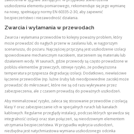
uszkodzenia elementu pomiarowego, rekomenduje się jego wymianę
na nowy, spełniający normy EN 60335‑2‑30, aby zapewnić
bezpieczeństwo i niezawodność działania.
Zwarcia i wyłamania w przewodach
Zwarcia i wyłamania przewodów to kolejny poważny problem, który
może prowadzić do nagłych przerw w zasilaniu lub, w najgorszym
scenariuszu, do pożaru. Najczęściej przyczyną jest uszkodzenie izolacji
spowodowane mechanicznym naciskiem, starzeniem się materiału lub
działaniem wody. W saunach, gdzie przewody są często prowadzone w
pobliżu elementów grzewczych, istnieje ryzyko, że podwyższona
temperatura przyspiesza degradację izolacji. Dodatkowo, niewłaściwe
łączenie przewodów (np. luźne śruby lub nieodpowiednie zaciski) może
prowadzić do mikrozwarć, które nie są od razu wykrywane przez
zabezpieczenia, ale z czasem prowadzą do poważnych uszkodzeń.
Aby minimalizować ryzyko, zaleca się stosowanie przewodów z izolacją
klasy Y oraz zabezpieczanie ich w specjalnych rurach lub kanałach
kablowych. Regularne przeglądy instalacji, podczas których sprawdza się
integralność izolacji oraz stan połączeń, są nieodzownym elementem
utrzymania bezpieczeństwa. W przypadku wykrycia uszkodzeń,
niezbędna jest natychmiastowa wymiana uszkodzonego odcinka