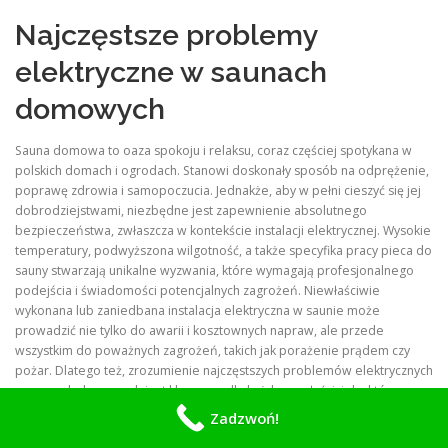
Najczęstsze problemy
elektryczne w saunach
domowych
Sauna domowa to oaza spokoju i relaksu, coraz częściej spotykana w
polskich domach i ogrodach. Stanowi doskonały sposób na odprężenie,
poprawę zdrowia i samopoczucia. Jednakże, aby w pełni cieszyć się jej
dobrodziejstwami, niezbędne jest zapewnienie absolutnego
bezpieczeństwa, zwłaszcza w kontekście instalacji elektrycznej. Wysokie
temperatury, podwyższona wilgotność, a także specyfika pracy pieca do
sauny stwarzają unikalne wyzwania, które wymagają profesjonalnego
podejścia i świadomości potencjalnych zagrożeń. Niewłaściwie
wykonana lub zaniedbana instalacja elektryczna w saunie może
prowadzić nie tylko do awarii i kosztownych napraw, ale przede
wszystkim do poważnych zagrożeń, takich jak porażenie prądem czy
pożar. Dlatego też, zrozumienie najczęstszych problemów elektrycznych
w saunach domowych jest kluczowe dla każdego właściciela, który
pragnie cieszyć się swoją sauną bezpiecznie i bezproblemowo przez
Zadzwoń!
długie lata.