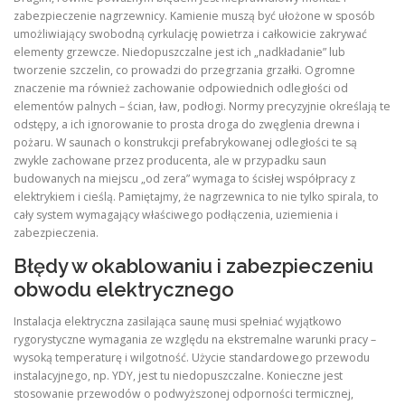
zabezpieczenie nagrzewnicy. Kamienie muszą być ułożone w sposób
umożliwiający swobodną cyrkulację powietrza i całkowicie zakrywać
elementy grzewcze. Niedopuszczalne jest ich „nadkładanie” lub
tworzenie szczelin, co prowadzi do przegrzania grzałki. Ogromne
znaczenie ma również zachowanie odpowiednich odległości od
elementów palnych – ścian, ław, podłogi. Normy precyzyjnie określają te
odstępy, a ich ignorowanie to prosta droga do zwęglenia drewna i
pożaru. W saunach o konstrukcji prefabrykowanej odległości te są
zwykle zachowane przez producenta, ale w przypadku saun
budowanych na miejscu „od zera” wymaga to ścisłej współpracy z
elektrykiem i cieślą. Pamiętajmy, że nagrzewnica to nie tylko spirala, to
cały system wymagający właściwego podłączenia, uziemienia i
zabezpieczenia.
Błędy w okablowaniu i zabezpieczeniu
obwodu elektrycznego
Instalacja elektryczna zasilająca saunę musi spełniać wyjątkowo
rygorystyczne wymagania ze względu na ekstremalne warunki pracy –
wysoką temperaturę i wilgotność. Użycie standardowego przewodu
instalacyjnego, np. YDY, jest tu niedopuszczalne. Konieczne jest
stosowanie przewodów o podwyższonej odporności termicznej,