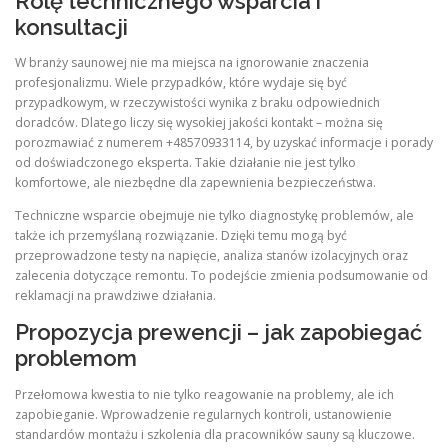
Rolę technicznego wsparcia i
konsultacji
W branży saunowej nie ma miejsca na ignorowanie znaczenia
profesjonalizmu. Wiele przypadków, które wydaje się być
przypadkowym, w rzeczywistości wynika z braku odpowiednich
doradców. Dlatego liczy się wysokiej jakości kontakt – można się
porozmawiać z numerem +48570933114, by uzyskać informacje i porady
od doświadczonego eksperta. Takie działanie nie jest tylko
komfortowe, ale niezbędne dla zapewnienia bezpieczeństwa.
Techniczne wsparcie obejmuje nie tylko diagnostykę problemów, ale
także ich przemyślaną rozwiązanie. Dzięki temu mogą być
przeprowadzone testy na napięcie, analiza stanów izolacyjnych oraz
zalecenia dotyczące remontu. To podejście zmienia podsumowanie od
reklamacji na prawdziwe działania.
Propozycja prewencji – jak zapobiegać
problemom
Przełomowa kwestia to nie tylko reagowanie na problemy, ale ich
zapobieganie. Wprowadzenie regularnych kontroli, ustanowienie
standardów montażu i szkolenia dla pracowników sauny są kluczowe.