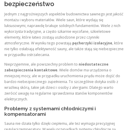
bezpieczeństwo
Jednym z najgroźniejszych aspektów budownictwa sawnego jest jakość
montażu i wyboru materiałów. Wiele saun, które wydają się
luksusowymi, naprawdę brakuje solidnych fundamentów. Wiele z nich
wykorzysta tradycyjne, a często szkarnie wycofane, szkieletowe
elementy, które łatwo zostają uszkodzone przez czynniki
atmosferyczne. W wyniku tego powstają
pęcherzyki izolacyjne
, które
nie tylko osłabiają efektywność sauny, ale także stają się niebezpieczne
w przypadku ostrzalecania.
Nieprzyjemnie, ale powszechny problem to
niedostateczne
zabezpieczenia kontaktowe
. Wiele domów ma urządzenia o
mniejszej mocy, ale w przypadku uruchomienia prądu może dojść do
bardzo niebezpiecznego zupełnienia. To szczególnie dotyka osób z
wrażliwą skórą, takie jak dzieci i osoby z alergiami. Dlatego warto
zwrócić uwagę na regularne sprawdzenia stanów komponentów
elektrycznych.
Problemy z systemami chłodniczymi i
kompensatorami
Sauna nie działa tylko dzięki ciepłemu, ale też wymaga precyzyjnej
regulacji temperatury. W wielu przypadkach systemy chłodnicze są