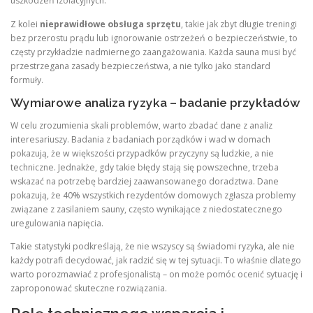
uszkodzeń izolacyjnych.
Z kolei
nieprawidłowe obsługa sprzętu
, takie jak zbyt długie treningi
bez przerostu prądu lub ignorowanie ostrzeżeń o bezpieczeństwie, to
częsty przykładzie nadmiernego zaangażowania. Każda sauna musi być
przestrzegana zasady bezpieczeństwa, a nie tylko jako standard
formuły.
Wymiarowe analiza ryzyka – badanie przykładów
W celu zrozumienia skali problemów, warto zbadać dane z analiz
interesariuszy. Badania z badaniach porządków i wad w domach
pokazują, że w większości przypadków przyczyny są ludzkie, a nie
techniczne. Jednakże, gdy takie błędy stają się powszechne, trzeba
wskazać na potrzebę bardziej zaawansowanego doradztwa. Dane
pokazują, że 40% wszystkich rezydentów domowych zgłasza problemy
związane z zasilaniem sauny, często wynikające z niedostatecznego
uregulowania napięcia.
Takie statystyki podkreślają, że nie wszyscy są świadomi ryzyka, ale nie
każdy potrafi decydować, jak radzić się w tej sytuacji. To właśnie dlatego
warto porozmawiać z profesjonalistą – on może pomóc ocenić sytuację i
zaproponować skuteczne rozwiązania.