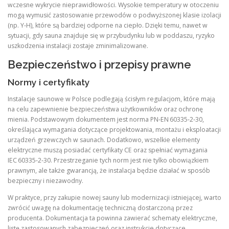
wczesne wykrycie nieprawidłowości. Wysokie temperatury w otoczeniu
mogą wymusić zastosowanie przewodów o podwyższonej klasie izolacji
(np. Y‑H), które są bardziej odporne na ciepło. Dzięki temu, nawet w
sytuacji, gdy sauna znajduje się w przybudynku lub w poddaszu, ryzyko
uszkodzenia instalacji zostaje zminimalizowane.
Bezpieczeństwo i przepisy prawne
Normy i certyfikaty
Instalacje saunowe w Polsce podlegają ścisłym regulacjom, które mają
na celu zapewnienie bezpieczeństwa użytkowników oraz ochronę
mienia. Podstawowym dokumentem jest norma PN‑EN 60335‑2‑30,
określająca wymagania dotyczące projektowania, montażu i eksploatacji
urządzeń grzewczych w saunach. Dodatkowo, wszelkie elementy
elektryczne muszą posiadać certyfikaty CE oraz spełniać wymagania
IEC 60335‑2‑30. Przestrzeganie tych norm jest nie tylko obowiązkiem
prawnym, ale także gwarancją, że instalacja będzie działać w sposób
bezpieczny i niezawodny.
W praktyce, przy zakupie nowej sauny lub modernizacji istniejącej, warto
zwrócić uwagę na dokumentację techniczną dostarczoną przez
producenta. Dokumentacja ta powinna zawierać schematy elektryczne,
listę zastosowanych zabezpieczeń oraz instrukcje dotyczące