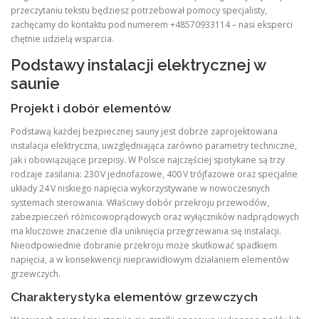
przeczytaniu tekstu będziesz potrzebował pomocy specjalisty,
zachęcamy do kontaktu pod numerem +48570933114 – nasi eksperci
chętnie udzielą wsparcia.
Podstawy instalacji elektrycznej w
saunie
Projekt i dobór elementów
Podstawą każdej bezpiecznej sauny jest dobrze zaprojektowana
instalacja elektryczna, uwzględniająca zarówno parametry techniczne,
jak i obowiązujące przepisy. W Polsce najczęściej spotykane są trzy
rodzaje zasilania: 230 V jednofazowe, 400 V trójfazowe oraz specjalne
układy 24 V niskiego napięcia wykorzystywane w nowoczesnych
systemach sterowania. Właściwy dobór przekroju przewodów,
zabezpieczeń różnicowoprądowych oraz wyłączników nadprądowych
ma kluczowe znaczenie dla uniknięcia przegrzewania się instalacji.
Nieodpowiednie dobranie przekroju może skutkować spadkiem
napięcia, a w konsekwencji nieprawidłowym działaniem elementów
grzewczych.
Charakterystyka elementów grzewczych