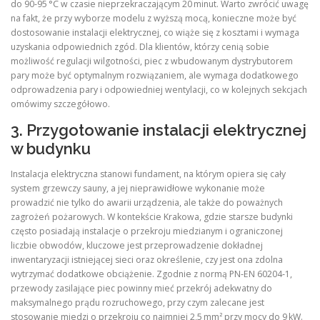
do 90‑95 °C w czasie nieprzekraczającym 20 minut. Warto zwrócić uwagę
na fakt, że przy wyborze modelu z wyższą mocą, konieczne może być
dostosowanie instalacji elektrycznej, co wiąże się z kosztami i wymaga
uzyskania odpowiednich zgód. Dla klientów, którzy cenią sobie
możliwość regulacji wilgotności, piec z wbudowanym dystrybutorem
pary może być optymalnym rozwiązaniem, ale wymaga dodatkowego
odprowadzenia pary i odpowiedniej wentylacji, co w kolejnych sekcjach
omówimy szczegółowo.
3. Przygotowanie instalacji elektrycznej
w budynku
Instalacja elektryczna stanowi fundament, na którym opiera się cały
system grzewczy sauny, a jej nieprawidłowe wykonanie może
prowadzić nie tylko do awarii urządzenia, ale także do poważnych
zagrożeń pożarowych. W kontekście Krakowa, gdzie starsze budynki
często posiadają instalacje o przekroju miedzianym i ograniczonej
liczbie obwodów, kluczowe jest przeprowadzenie dokładnej
inwentaryzacji istniejącej sieci oraz określenie, czy jest ona zdolna
wytrzymać dodatkowe obciążenie. Zgodnie z normą PN‑EN 60204‑1,
przewody zasilające piec powinny mieć przekrój adekwatny do
maksymalnego prądu rozruchowego, przy czym zalecane jest
stosowanie miedzi o przekroju co najmniej 2,5 mm² przy mocy do 9 kW.