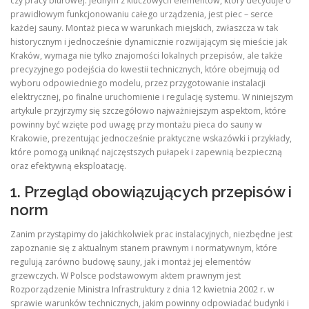
czy pracy biurowej. Jednym z kluczowych elementów, który decyduje o
prawidłowym funkcjonowaniu całego urządzenia, jest piec – serce
każdej sauny. Montaż pieca w warunkach miejskich, zwłaszcza w tak
historycznym i jednocześnie dynamicznie rozwijającym się mieście jak
Kraków, wymaga nie tylko znajomości lokalnych przepisów, ale także
precyzyjnego podejścia do kwestii technicznych, które obejmują od
wyboru odpowiedniego modelu, przez przygotowanie instalacji
elektrycznej, po finalne uruchomienie i regulację systemu. W niniejszym
artykule przyjrzymy się szczegółowo najważniejszym aspektom, które
powinny być wzięte pod uwagę przy montażu pieca do sauny w
Krakowie, prezentując jednocześnie praktyczne wskazówki i przykłady,
które pomogą uniknąć najczęstszych pułapek i zapewnią bezpieczną
oraz efektywną eksploatację.
1. Przegląd obowiązujących przepisów i
norm
Zanim przystąpimy do jakichkolwiek prac instalacyjnych, niezbędne jest
zapoznanie się z aktualnym stanem prawnym i normatywnym, które
regulują zarówno budowę sauny, jak i montaż jej elementów
grzewczych. W Polsce podstawowym aktem prawnym jest
Rozporządzenie Ministra Infrastruktury z dnia 12 kwietnia 2002 r. w
sprawie warunków technicznych, jakim powinny odpowiadać budynki i