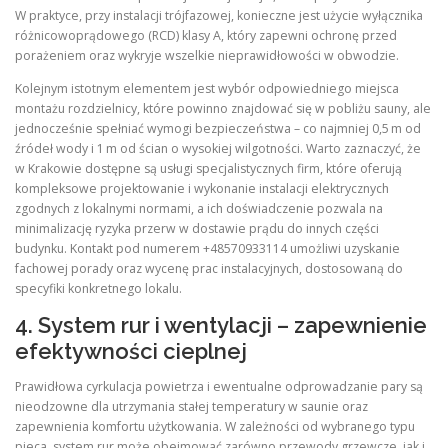
W praktyce, przy instalacji trójfazowej, konieczne jest użycie wyłącznika
różnicowoprądowego (RCD) klasy A, który zapewni ochronę przed
porażeniem oraz wykryje wszelkie nieprawidłowości w obwodzie.
Kolejnym istotnym elementem jest wybór odpowiedniego miejsca
montażu rozdzielnicy, które powinno znajdować się w pobliżu sauny, ale
jednocześnie spełniać wymogi bezpieczeństwa – co najmniej 0,5 m od
źródeł wody i 1 m od ścian o wysokiej wilgotności. Warto zaznaczyć, że
w Krakowie dostępne są usługi specjalistycznych firm, które oferują
kompleksowe projektowanie i wykonanie instalacji elektrycznych
zgodnych z lokalnymi normami, a ich doświadczenie pozwala na
minimalizację ryzyka przerw w dostawie prądu do innych części
budynku. Kontakt pod numerem +48570933114 umożliwi uzyskanie
fachowej porady oraz wycenę prac instalacyjnych, dostosowaną do
specyfiki konkretnego lokalu.
4. System rur i wentylacji – zapewnienie
efektywności cieplnej
Prawidłowa cyrkulacja powietrza i ewentualne odprowadzanie pary są
nieodzowne dla utrzymania stałej temperatury w saunie oraz
zapewnienia komfortu użytkowania. W zależności od wybranego typu
pieca, system rur może obejmować zarówno przewody grzewcze, jak i