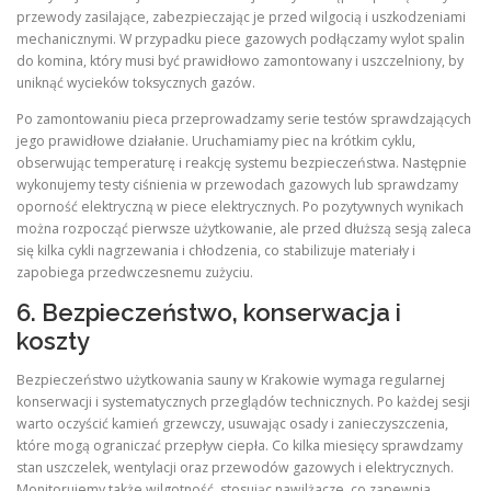
przewody zasilające, zabezpieczając je przed wilgocią i uszkodzeniami
mechanicznymi. W przypadku piece gazowych podłączamy wylot spalin
do komina, który musi być prawidłowo zamontowany i uszczelniony, by
uniknąć wycieków toksycznych gazów.
Po zamontowaniu pieca przeprowadzamy serie testów sprawdzających
jego prawidłowe działanie. Uruchamiamy piec na krótkim cyklu,
obserwując temperaturę i reakcję systemu bezpieczeństwa. Następnie
wykonujemy testy ciśnienia w przewodach gazowych lub sprawdzamy
oporność elektryczną w piece elektrycznych. Po pozytywnych wynikach
można rozpocząć pierwsze użytkowanie, ale przed dłuższą sesją zaleca
się kilka cykli nagrzewania i chłodzenia, co stabilizuje materiały i
zapobiega przedwczesnemu zużyciu.
6. Bezpieczeństwo, konserwacja i
koszty
Bezpieczeństwo użytkowania sauny w Krakowie wymaga regularnej
konserwacji i systematycznych przeglądów technicznych. Po każdej sesji
warto oczyścić kamień grzewczy, usuwając osady i zanieczyszczenia,
które mogą ograniczać przepływ ciepła. Co kilka miesięcy sprawdzamy
stan uszczelek, wentylacji oraz przewodów gazowych i elektrycznych.
Monitorujemy także wilgotność, stosując nawilżacze, co zapewnia