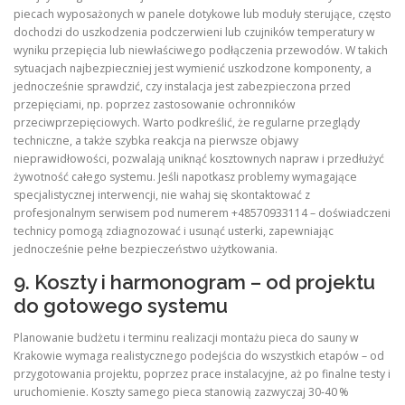
piecach wyposażonych w panele dotykowe lub moduły sterujące, często
dochodzi do uszkodzenia podczerwieni lub czujników temperatury w
wyniku przepięcia lub niewłaściwego podłączenia przewodów. W takich
sytuacjach najbezpieczniej jest wymienić uszkodzone komponenty, a
jednocześnie sprawdzić, czy instalacja jest zabezpieczona przed
przepięciami, np. poprzez zastosowanie ochronników
przeciwprzepięciowych. Warto podkreślić, że regularne przeglądy
techniczne, a także szybka reakcja na pierwsze objawy
nieprawidłowości, pozwalają uniknąć kosztownych napraw i przedłużyć
żywotność całego systemu. Jeśli napotkasz problemy wymagające
specjalistycznej interwencji, nie wahaj się skontaktować z
profesjonalnym serwisem pod numerem +48570933114 – doświadczeni
technicy pomogą zdiagnozować i usunąć usterki, zapewniając
jednocześnie pełne bezpieczeństwo użytkowania.
9. Koszty i harmonogram – od projektu
do gotowego systemu
Planowanie budżetu i terminu realizacji montażu pieca do sauny w
Krakowie wymaga realistycznego podejścia do wszystkich etapów – od
przygotowania projektu, poprzez prace instalacyjne, aż po finalne testy i
uruchomienie. Koszty samego pieca stanowią zazwyczaj 30‑40 %