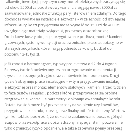
całkowitej inwestycji, przy czym ceny modeli elektrycznych zaczynają się
od około 2500 zł za podstawowy wariant, a sięgają nawet 8000 zł za
zaawansowane jednostki z funkcją pary i sterowaniem zdalnym. Do tego
dochodzą wydatki na instalację elektryczną – w zależności od istniejącej
infrastruktury, koszt przyłączenia może wynieść od 1500 zł do 4000 zł,
uwzględniając materiały, wyłączniki, przewody oraz robociznę.
Dodatkowe koszty obejmują przygotowanie podłoża, montaż kamieni
grzewczych, systemy wentylacji oraz ewentualne prace adaptacyjne w
starszych budynkach, które mogą podnieść całkowity budżet do
poziomu 12‑15 tys. zł.
Jeśli chodzi o harmonogram, typowy projekt trwa od 2 do 4 tygodni.
Pierwszy tydzień poświęcony jest na przygotowanie dokumentacji,
uzyskanie niezbędnych zgód oraz zamówienie komponentów. Drugi
tydzień obejmuje prace instalacyjne – w tym przygotowanie instalacji
elektrycznej oraz montaż elementów stalowych i kamieni. Trzeci tydzień
to faza testów i regulacji, podczas której przeprowadza się próbne
rozgrzewanie, kontroluje parametry i dokonuje ewentualnych korekt.
Ostatni tydzień może być przeznaczony na szkolenie użytkowników,
przygotowanie instrukcji obsługi oraz finalny odbiór techniczny. Warto w
tym kontekście podkreślić, że dokładne zaplanowanie poszczególnych
etapów oraz współpraca z doświadczonymi specjalistami pozwala nie
tylko ograniczyć ryzyko opóźnień, ale także zapewnia płynny przebieg