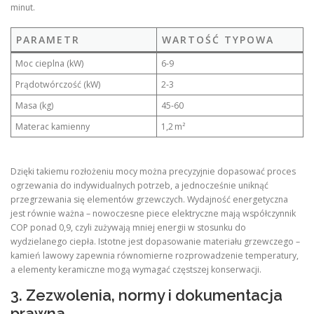
minut.
PARAMETR
WARTOŚĆ TYPOWA
Moc cieplna (kW)
6‑9
Prądotwórczość (kW)
2‑3
Masa (kg)
45‑60
Materac kamienny
1,2 m²
Dzięki takiemu rozłożeniu mocy można precyzyjnie dopasować proces
ogrzewania do indywidualnych potrzeb, a jednocześnie uniknąć
przegrzewania się elementów grzewczych. Wydajność energetyczna
jest równie ważna – nowoczesne piece elektryczne mają współczynnik
COP ponad 0,9, czyli zużywają mniej energii w stosunku do
wydzielanego ciepła. Istotne jest dopasowanie materiału grzewczego –
kamień lawowy zapewnia równomierne rozprowadzenie temperatury,
a elementy keramiczne mogą wymagać częstszej konserwacji.
3. Zezwolenia, normy i dokumentacja
prawna