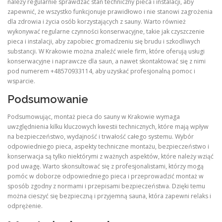
należy regularnie sprawdzać stan techniczny pieca i instalacji, aby
zapewnić, że wszystko funkcjonuje prawidłowo i nie stanowi zagrożenia
dla zdrowia i życia osób korzystających z sauny. Warto również
wykonywać regularne czynności konserwacyjne, takie jak czyszczenie
pieca i instalacji, aby zapobiec gromadzeniu się brudu i szkodliwych
substancji. W Krakowie można znaleźć wiele firm, które oferują usługi
konserwacyjne i naprawcze dla saun, a nawet skontaktować się z nimi
pod numerem +48570933114, aby uzyskać profesjonalną pomoc i
wsparcie.
Podsumowanie
Podsumowując, montaż pieca do sauny w Krakowie wymaga
uwzględnienia kilku kluczowych kwestii technicznych, które mają wpływ
na bezpieczeństwo, wydajność i trwałość całego systemu. Wybór
odpowiedniego pieca, aspekty techniczne montażu, bezpieczeństwo i
konserwacja są tylko niektórymi z ważnych aspektów, które należy wziąć
pod uwagę. Warto skonsultować się z profesjonalistami, którzy mogą
pomóc w doborze odpowiedniego pieca i przeprowadzić montaż w
sposób zgodny z normami i przepisami bezpieczeństwa. Dzięki temu
można cieszyć się bezpieczną i przyjemną sauna, która zapewni relaks i
odprężenie.