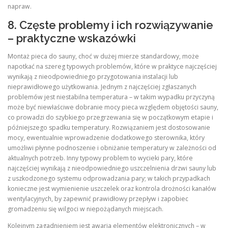
napraw.
8. Częste problemy i ich rozwiązywanie
– praktyczne wskazówki
Montaż pieca do sauny, choć w dużej mierze standardowy, może
napotkać na szereg typowych problemów, które w praktyce najczęściej
wynikają z nieodpowiedniego przygotowania instalacji lub
nieprawidłowego użytkowania. Jednym z najczęściej zgłaszanych
problemów jest niestabilna temperatura – w takim wypadku przyczyną
może być niewłaściwe dobranie mocy pieca względem objętości sauny,
co prowadzi do szybkiego przegrzewania się w początkowym etapie i
późniejszego spadku temperatury. Rozwiązaniem jest dostosowanie
mocy, ewentualnie wprowadzenie dodatkowego sterownika, który
umożliwi płynne podnoszenie i obniżanie temperatury w zależności od
aktualnych potrzeb. Inny typowy problem to wycieki pary, które
najczęściej wynikają z nieodpowiedniego uszczelnienia drzwi sauny lub
z uszkodzonego systemu odprowadzania pary; w takich przypadkach
konieczne jest wymienienie uszczelek oraz kontrola drożności kanałów
wentylacyjnych, by zapewnić prawidłowy przepływ i zapobiec
gromadzeniu się wilgoci w niepożądanych miejscach.
Kolejnym zagadnieniem jest awaria elementów elektronicznych – w