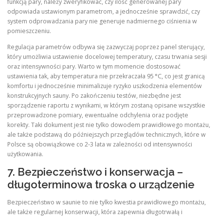
funkcją pary, należy zweryfikować, czy ilość generowanej pary
odpowiada ustawionym parametrom, a jednocześnie sprawdzić, czy
system odprowadzania pary nie generuje nadmiernego ciśnienia w
pomieszczeniu.
Regulacja parametrów odbywa się zazwyczaj poprzez panel sterujący,
który umożliwia ustawienie docelowej temperatury, czasu trwania sesji
oraz intensywności pary. Warto w tym momencie dostosować
ustawienia tak, aby temperatura nie przekraczała 95 °C, co jest granicą
komfortu i jednocześnie minimalizuje ryzyko uszkodzenia elementów
konstrukcyjnych sauny. Po zakończeniu testów, niezbędne jest
sporządzenie raportu z wynikami, w którym zostaną opisane wszystkie
przeprowadzone pomiary, ewentualne odchylenia oraz podjęte
korekty. Taki dokument jest nie tylko dowodem prawidłowego montażu,
ale także podstawą do późniejszych przeglądów technicznych, które w
Polsce są obowiązkowe co 2‑3 lata w zależności od intensywności
użytkowania.
7. Bezpieczeństwo i konserwacja –
długoterminowa troska o urządzenie
Bezpieczeństwo w saunie to nie tylko kwestia prawidłowego montażu,
ale także regularnej konserwacji, która zapewnia długotrwałą i