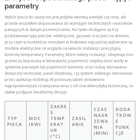
parametry
Wybór pieca do sauny nie jest jedynie kwestią estetyki czy ceny, ale
przede wszystkim dopasowania do wymagań technicznych i warunków
panujących w danym pomieszczeniu. Na rynku dostępne są trzy
podstawowe typy pieców: elektryczne, gazowe oraz piec na drewno,
przy czym w kontekście mieszkań w Krakowie najczęściej wybierane są
modele elektryczne ze względu na łatwość instalacji i precyzyjną
kontrolę temperatury. Parametry, które należy rozważyć, obejmują moc
grzewczą (wyrażaną w kilowatach), pojemność cieplną (ilość wody w
systemie parowym lub pojemność kamieni), oraz rodzaj sterowania
(klasyczny termostat, panel dotykowy, czy system zdalnego sterowania
przez aplikację mobilną). W poniższej tabeli zestawiono
najpopularniejsze rozwiązania wraz z ich charakterystyką techniczną, co
ułatwi podjęcie świadomej decyzji.
ZAKRE
CZAS
DODA
S
NAGR
TKOW
TYP
MOC
TEMP
ZASIL
ZEWA
E
PIECA
(KW)
ERAT
ANIE
NIA
FUNK
UR
(MIN)
CJE
(°C)