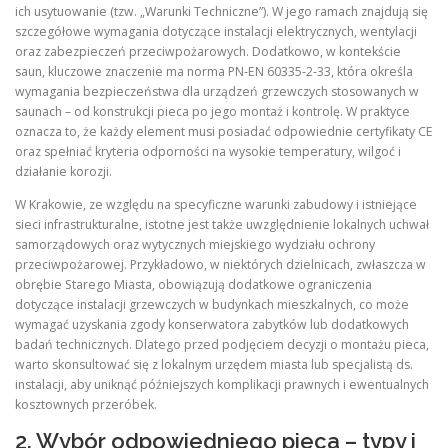
ich usytuowanie (tzw. „Warunki Techniczne”). W jego ramach znajdują się
szczegółowe wymagania dotyczące instalacji elektrycznych, wentylacji
oraz zabezpieczeń przeciwpożarowych. Dodatkowo, w kontekście
saun, kluczowe znaczenie ma norma PN‑EN 60335‑2‑33, która określa
wymagania bezpieczeństwa dla urządzeń grzewczych stosowanych w
saunach – od konstrukcji pieca po jego montaż i kontrolę. W praktyce
oznacza to, że każdy element musi posiadać odpowiednie certyfikaty CE
oraz spełniać kryteria odporności na wysokie temperatury, wilgoć i
działanie korozji.
W Krakowie, ze względu na specyficzne warunki zabudowy i istniejące
sieci infrastrukturalne, istotne jest także uwzględnienie lokalnych uchwał
samorządowych oraz wytycznych miejskiego wydziału ochrony
przeciwpożarowej. Przykładowo, w niektórych dzielnicach, zwłaszcza w
obrębie Starego Miasta, obowiązują dodatkowe ograniczenia
dotyczące instalacji grzewczych w budynkach mieszkalnych, co może
wymagać uzyskania zgody konserwatora zabytków lub dodatkowych
badań technicznych. Dlatego przed podjęciem decyzji o montażu pieca,
warto skonsultować się z lokalnym urzędem miasta lub specjalistą ds.
instalacji, aby uniknąć późniejszych komplikacji prawnych i ewentualnych
kosztownych przeróbek.
2. Wybór odpowiedniego pieca – typy i