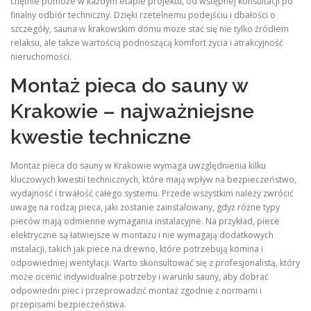
chętnie pomoże w każdym etapie projektu, od wstępnej konsultacji po
finalny odbiór techniczny. Dzięki rzetelnemu podejściu i dbałości o
szczegóły, sauna w krakowskim domu może stać się nie tylko źródłem
relaksu, ale także wartością podnoszącą komfort życia i atrakcyjność
nieruchomości.
Montaż pieca do sauny w
Krakowie – najważniejsne
kwestie techniczne
Montaż pieca do sauny w Krakowie wymaga uwzględnienia kilku
kluczowych kwestii technicznych, które mają wpływ na bezpieczeństwo,
wydajność i trwałość całego systemu. Przede wszystkim należy zwrócić
uwagę na rodzaj pieca, jaki zostanie zainstalowany, gdyż różne typy
pieców mają odmienne wymagania instalacyjne. Na przykład, piece
elektryczne są łatwiejsze w montażu i nie wymagają dodatkowych
instalacji, takich jak piece na drewno, które potrzebują komina i
odpowiedniej wentylacji. Warto skonsultować się z profesjonalistą, który
może ocenić indywidualne potrzeby i warunki sauny, aby dobrać
odpowiedni piec i przeprowadzić montaż zgodnie z normami i
przepisami bezpieczeństwa.