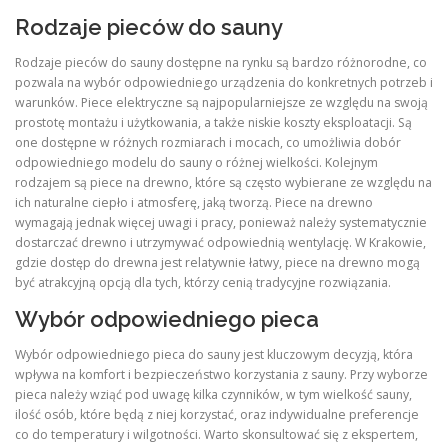
Rodzaje pieców do sauny
Rodzaje pieców do sauny dostępne na rynku są bardzo różnorodne, co
pozwala na wybór odpowiedniego urządzenia do konkretnych potrzeb i
warunków. Piece elektryczne są najpopularniejsze ze względu na swoją
prostotę montażu i użytkowania, a także niskie koszty eksploatacji. Są
one dostępne w różnych rozmiarach i mocach, co umożliwia dobór
odpowiedniego modelu do sauny o różnej wielkości. Kolejnym
rodzajem są piece na drewno, które są często wybierane ze względu na
ich naturalne ciepło i atmosferę, jaką tworzą. Piece na drewno
wymagają jednak więcej uwagi i pracy, ponieważ należy systematycznie
dostarczać drewno i utrzymywać odpowiednią wentylację. W Krakowie,
gdzie dostęp do drewna jest relatywnie łatwy, piece na drewno mogą
być atrakcyjną opcją dla tych, którzy cenią tradycyjne rozwiązania.
Wybór odpowiedniego pieca
Wybór odpowiedniego pieca do sauny jest kluczowym decyzją, która
wpływa na komfort i bezpieczeństwo korzystania z sauny. Przy wyborze
pieca należy wziąć pod uwagę kilka czynników, w tym wielkość sauny,
ilość osób, które będą z niej korzystać, oraz indywidualne preferencje
co do temperatury i wilgotności. Warto skonsultować się z ekspertem,