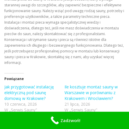
starannej uwagi do szczegółów, aby zapewnić bezpieczne i efektywne
funkcjonowanie sauny. Należy wziąć pod uwagę rodzaj sauny, potrzeby i
preferencje użytkowników, a także parametry techniczne pieca.
Instalacja i montaż pieca wymaga specjalistycznej wiedzy i
doświadczenia, dlatego też, jeśli nie masz doświadczenia w montażu
pieców do saun, należy skontaktować się z profesjonalistami.
Konserwacja i utrzymanie sauny i pieca są również istotne dla
zapewnienia ich długiego i bezawaryjnego funkcjonowania. Dlatego też,
jeśli potrzebujesz profesjonalnej pomocy w montażu lub konserwacji
sauny i pieca w Krakowie, skontaktuj się z nami, aby uzyskać więcej
informacji.
Powiązane
Jak przygotować instalację
Ile kosztuje montaż sauny w
elektryczną pod saunę
Warszawie w porównaniu z
domową w Krakowie?
Krakowem i Wrocławiem?
10 czerwca, 2026
21 lipca, 2026
W „Serwis Sauny"
W „Serwis Sauny"
Sauna w apartamencie w
Zadzwoń!
Krakowie – czy to realne