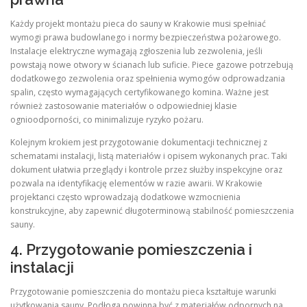
Każdy projekt montażu pieca do sauny w Krakowie musi spełniać
wymogi prawa budowlanego i normy bezpieczeństwa pożarowego.
Instalacje elektryczne wymagają zgłoszenia lub zezwolenia, jeśli
powstają nowe otwory w ścianach lub suficie. Piece gazowe potrzebują
dodatkowego zezwolenia oraz spełnienia wymogów odprowadzania
spalin, często wymagających certyfikowanego komina. Ważne jest
również zastosowanie materiałów o odpowiedniej klasie
ognioodporności, co minimalizuje ryzyko pożaru.
Kolejnym krokiem jest przygotowanie dokumentacji technicznej z
schematami instalacji, listą materiałów i opisem wykonanych prac. Taki
dokument ułatwia przeglądy i kontrole przez służby inspekcyjne oraz
pozwala na identyfikację elementów w razie awarii. W Krakowie
projektanci często wprowadzają dodatkowe wzmocnienia
konstrukcyjne, aby zapewnić długoterminową stabilność pomieszczenia
sauny.
4. Przygotowanie pomieszczenia i
instalacji
Przygotowanie pomieszczenia do montażu pieca kształtuje warunki
użytkowania sauny. Podłoga powinna być z materiałów odpornych na