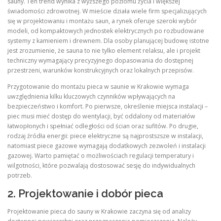
sauny. Ten trend wynika z wyższego poziomu życia i większej
świadomości zdrowotnej. W mieście działa wiele firm specjalizujących
się w projektowaniu i montażu saun, a rynek oferuje szeroki wybór
modeli, od kompaktowych jednostek elektrycznych po rozbudowane
systemy z kamieniem i drewnem. Dla osoby planującej budowę istotne
jest zrozumienie, że sauna to nie tylko element relaksu, ale i projekt
techniczny wymagający precyzyjnego dopasowania do dostępnej
przestrzeni, warunków konstrukcyjnych oraz lokalnych przepisów.
Przygotowanie do montażu pieca w saunie w Krakowie wymaga
uwzględnienia kilku kluczowych czynników wpływających na
bezpieczeństwo i komfort. Po pierwsze, określenie miejsca instalacji –
piec musi mieć dostęp do wentylacji, być oddalony od materiałów
łatwopłonych i spełniać odległości od ścian oraz sufitów. Po drugie,
rodzaj źródła energii: piece elektryczne są najprostszsze w instalacji,
natomiast piece gazowe wymagają dodatkowych zezwoleń i instalacji
gazowej. Warto pamiętać o możliwościach regulacji temperatury i
wilgotności, które pozwalają dostosować sesję do indywidualnych
potrzeb.
2. Projektowanie i dobór pieca
Projektowanie pieca do sauny w Krakowie zaczyna się od analizy