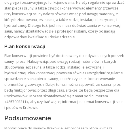
długiego i bezawaryjnego funkcjonowania. Należy regularnie sprawdzać
stan pieca i sauny, a także czyścić i konserwować elementy grzewcze.
Przy konserwacji sauny należy również wziąć pod uwagę materiały, z
których zbudowana jest sauna, a także rodzaj instalacji elektrycznej i
hydraulicznej. Dlatego też, jeśli nie masz doświadczenia w konserwacji
saun, należy skontaktować się z profesjonalistami, którzy posiadają
odpowiednie kwalifikacje i doświadczenie.
Plan konserwacji
Plan konserwacji powinien być dostosowany do indywidualnych potrzeb
sauny i pieca. Należy wziąć pod uwagę rodzaj materiałów, z których
zbudowana jest sauna, a także rodzaj instalacji elektrycznej i
hydraulicznej. Plan konserwacji powinien również uwzględnić regularne
sprawdzanie stanu pieca i sauny, a także czytanie i konserwowanie
elementów grzewczych. Dzięki temu, można zapewnić, że sauna i piec
będą funkcjonować przez długi czas, a także, że będą bezpieczne dla
użytkowników. Możesz skontaktować się z nami pod numerem
+48570933114, aby uzyskać więcej informacji na temat konserwacji saun
i pieców w Krakowie.
Podsumowanie
Montaż pieca do sauny w Krakowie jest procesem, który wymaga