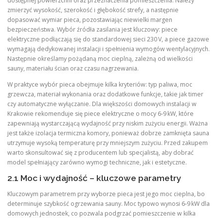
dostępnej powierzchni oraz przeznaczenia pomieszczenia. Należy
zmierzyć wysokość, szerokość i głębokość strefy, a następnie
dopasować wymiar pieca, pozostawiając niewielki margen
bezpieczeństwa. Wybór źródła zasilania jest kluczowy: piece
elektryczne podłączają się do standardowej sieci 230 V, a piece gazowe
wymagają dedykowanej instalacji i spełnienia wymogów wentylacyjnych.
Następnie określamy pożądaną moc cieplną, zależną od wielkości
sauny, materiału ścian oraz czasu nagrzewania.
W praktyce wybór pieca obejmuje kilka kryteriów: typ paliwa, moc
grzewcza, materiał wykonania oraz dodatkowe funkcje, takie jak timer
czy automatyczne wyłączanie. Dla większości domowych instalacji w
Krakowie rekomenduje się piece elektryczne o mocy 6‑9 kW, które
zapewniają wystarczającą wydajność przy niskim zużyciu energii. Ważna
jest także izolacja termiczna komory, ponieważ dobrze zamknięta sauna
utrzymuje wysoką temperaturę przy mniejszym zużyciu. Przed zakupem
warto skonsultować się z producentem lub specjalistą, aby dobrać
model spełniający zarówno wymogi techniczne, jak i estetyczne.
2.1 Moc i wydajność – kluczowe parametry
Kluczowym parametrem przy wyborze pieca jest jego moc cieplna, bo
determinuje szybkość ogrzewania sauny. Moc typowo wynosi 6‑9 kW dla
domowych jednostek, co pozwala podgrzać pomieszczenie w kilka