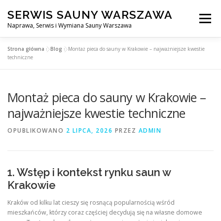
Przejdź
SERWIS SAUNY WARSZAWA
do
Menu
treści
Naprawa, Serwis i Wymiana Sauny Warszawa
Strona główna
»
Blog
»
Montaż pieca do sauny w Krakowie – najważniejsze kwestie
SERWIS DO SAUNY WARSZAWA
BLOG
KONTAKT
techniczne
Montaż pieca do sauny w Krakowie –
najważniejsze kwestie techniczne
OPUBLIKOWANO
2 LIPCA, 2026
PRZEZ
ADMIN
1. Wstęp i kontekst rynku saun w
Krakowie
Kraków od kilku lat cieszy się rosnącą popularnością wśród
mieszkańców, którzy coraz częściej decydują się na własne domowe