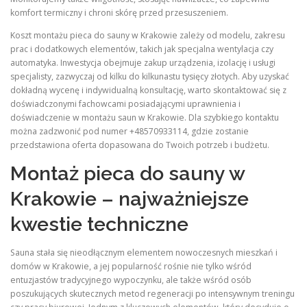
komfort termiczny i chroni skórę przed przesuszeniem.
Koszt montażu pieca do sauny w Krakowie zależy od modelu, zakresu
prac i dodatkowych elementów, takich jak specjalna wentylacja czy
automatyka. Inwestycja obejmuje zakup urządzenia, izolację i usługi
specjalisty, zazwyczaj od kilku do kilkunastu tysięcy złotych. Aby uzyskać
dokładną wycenę i indywidualną konsultację, warto skontaktować się z
doświadczonymi fachowcami posiadającymi uprawnienia i
doświadczenie w montażu saun w Krakowie. Dla szybkiego kontaktu
można zadzwonić pod numer +48570933114, gdzie zostanie
przedstawiona oferta dopasowana do Twoich potrzeb i budżetu.
Montaż pieca do sauny w
Krakowie – najważniejsze
kwestie techniczne
Sauna stała się nieodłącznym elementem nowoczesnych mieszkań i
domów w Krakowie, a jej popularność rośnie nie tylko wśród
entuzjastów tradycyjnego wypoczynku, ale także wśród osób
poszukujących skutecznych metod regeneracji po intensywnym treningu