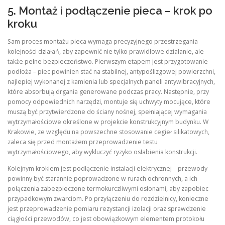
5. Montaż i podłączenie pieca – krok po
kroku
Sam proces montażu pieca wymaga precyzyjnego przestrzegania
kolejności działań, aby zapewnić nie tylko prawidłowe działanie, ale
także pełne bezpieczeństwo. Pierwszym etapem jest przygotowanie
podłoża – piec powinien stać na stabilnej, antypoślizgowej powierzchni,
najlepiej wykonanej z kamienia lub specjalnych paneli antywibracyjnych,
które absorbują drgania generowane podczas pracy. Następnie, przy
pomocy odpowiednich narzędzi, montuje się uchwyty mocujące, które
muszą być przytwierdzone do ściany nośnej, spełniającej wymagania
wytrzymałościowe określone w projekcie konstrukcyjnym budynku. W
Krakowie, ze względu na powszechne stosowanie cegieł silikatowych,
zaleca się przed montażem przeprowadzenie testu
wytrzymałościowego, aby wykluczyć ryzyko osłabienia konstrukcji.
Kolejnym krokiem jest podłączenie instalacji elektrycznej – przewody
powinny być starannie poprowadzone w rurach ochronnych, a ich
połączenia zabezpieczone termokurczliwymi osłonami, aby zapobiec
przypadkowym zwarciom. Po przyłączeniu do rozdzielnicy, konieczne
jest przeprowadzenie pomiaru rezystancji izolacji oraz sprawdzenie
ciągłości przewodów, co jest obowiązkowym elementem protokołu