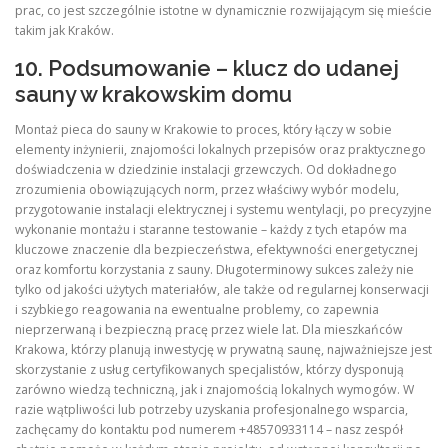
prac, co jest szczególnie istotne w dynamicznie rozwijającym się mieście
takim jak Kraków.
10. Podsumowanie – klucz do udanej
sauny w krakowskim domu
Montaż pieca do sauny w Krakowie to proces, który łączy w sobie
elementy inżynierii, znajomości lokalnych przepisów oraz praktycznego
doświadczenia w dziedzinie instalacji grzewczych. Od dokładnego
zrozumienia obowiązujących norm, przez właściwy wybór modelu,
przygotowanie instalacji elektrycznej i systemu wentylacji, po precyzyjne
wykonanie montażu i staranne testowanie – każdy z tych etapów ma
kluczowe znaczenie dla bezpieczeństwa, efektywności energetycznej
oraz komfortu korzystania z sauny. Długoterminowy sukces zależy nie
tylko od jakości użytych materiałów, ale także od regularnej konserwacji
i szybkiego reagowania na ewentualne problemy, co zapewnia
nieprzerwaną i bezpieczną pracę przez wiele lat. Dla mieszkańców
Krakowa, którzy planują inwestycję w prywatną saunę, najważniejsze jest
skorzystanie z usług certyfikowanych specjalistów, którzy dysponują
zarówno wiedzą techniczną, jak i znajomością lokalnych wymogów. W
razie wątpliwości lub potrzeby uzyskania profesjonalnego wsparcia,
zachęcamy do kontaktu pod numerem +48570933114 – nasz zespół