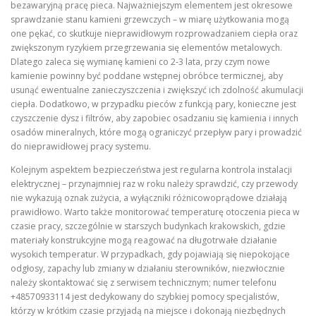
bezawaryjną pracę pieca. Najważniejszym elementem jest okresowe
sprawdzanie stanu kamieni grzewczych – w miarę użytkowania mogą
one pękać, co skutkuje nieprawidłowym rozprowadzaniem ciepła oraz
zwiększonym ryzykiem przegrzewania się elementów metalowych.
Dlatego zaleca się wymianę kamieni co 2‑3 lata, przy czym nowe
kamienie powinny być poddane wstępnej obróbce termicznej, aby
usunąć ewentualne zanieczyszczenia i zwiększyć ich zdolność akumulacji
ciepła. Dodatkowo, w przypadku pieców z funkcją pary, konieczne jest
czyszczenie dysz i filtrów, aby zapobiec osadzaniu się kamienia i innych
osadów mineralnych, które mogą ograniczyć przepływ pary i prowadzić
do nieprawidłowej pracy systemu.
Kolejnym aspektem bezpieczeństwa jest regularna kontrola instalacji
elektrycznej – przynajmniej raz w roku należy sprawdzić, czy przewody
nie wykazują oznak zużycia, a wyłączniki różnicowoprądowe działają
prawidłowo. Warto także monitorować temperaturę otoczenia pieca w
czasie pracy, szczególnie w starszych budynkach krakowskich, gdzie
materiały konstrukcyjne mogą reagować na długotrwałe działanie
wysokich temperatur. W przypadkach, gdy pojawiają się niepokojące
odgłosy, zapachy lub zmiany w działaniu sterowników, niezwłocznie
należy skontaktować się z serwisem technicznym; numer telefonu
+48570933114 jest dedykowany do szybkiej pomocy specjalistów,
którzy w krótkim czasie przyjadą na miejsce i dokonają niezbędnych