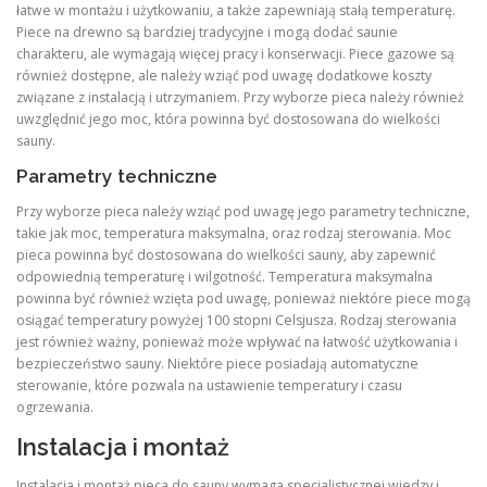
łatwe w montażu i użytkowaniu, a także zapewniają stałą temperaturę.
Piece na drewno są bardziej tradycyjne i mogą dodać saunie
charakteru, ale wymagają więcej pracy i konserwacji. Piece gazowe są
również dostępne, ale należy wziąć pod uwagę dodatkowe koszty
związane z instalacją i utrzymaniem. Przy wyborze pieca należy również
uwzględnić jego moc, która powinna być dostosowana do wielkości
sauny.
Parametry techniczne
Przy wyborze pieca należy wziąć pod uwagę jego parametry techniczne,
takie jak moc, temperatura maksymalna, oraz rodzaj sterowania. Moc
pieca powinna być dostosowana do wielkości sauny, aby zapewnić
odpowiednią temperaturę i wilgotność. Temperatura maksymalna
powinna być również wzięta pod uwagę, ponieważ niektóre piece mogą
osiągać temperatury powyżej 100 stopni Celsjusza. Rodzaj sterowania
jest również ważny, ponieważ może wpływać na łatwość użytkowania i
bezpieczeństwo sauny. Niektóre piece posiadają automatyczne
sterowanie, które pozwala na ustawienie temperatury i czasu
ogrzewania.
Instalacja i montaż
Instalacja i montaż pieca do sauny wymaga specjalistycznej wiedzy i