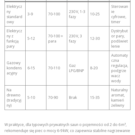
Elektrycz
Sterowan
ny
230 V, 1‑3
ie
3‑9
70‑100
10‑25
standard
fazy
cyfrowe,
owy
timer
Elektrycz
Dystrybut
ny z
70‑100 +
230 V, 3
or pary,
5‑12
12‑30
funkcją
para
fazy
podświet
pary
lenie
Automaty
czna
Gazowy
Gaz
regulacja,
kondens
6‑15
70‑110
8‑20
LPG/BNP
podgrze
acyjny
wacz
wody
Na
Naturalny
drewno
aromat,
5‑10
70‑90
Brak
15‑35
(tradycyj
kamień
ny)
żeliwny
W praktyce, dla typowych prywatnych saun o pojemności od 2 do 6 m³,
rekomenduje się piec o mocy 6‑9 kW, co zapewnia stabilne nagrzewanie