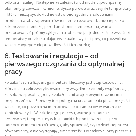
odbioru instalacji. Następnie, w zależności od modelu, podłączamy
elementy grzewcze – kamienie, dysze parowe oraz czujniki temperatury
– które muszą być dokładnie ustawione zgodnie z zaleceniami
producenta, aby zapewnić równomierne rozprowadzanie ciepła. Po
zakończeniu montażu, przed uruchomieniem systemu, warto
przeprowadzić próbny cykl grzania, obserwując jednocześnie wskaźniki
temperatury oraz kontrolując ewentualne wycieki pary, co pozwoli na
wczesne wykrycie nieprawidłowości i ich korektę.
6. Testowanie i regulacja – od
pierwszego rozgrzania do optymalnej
pracy
Po zakończeniu fizycznego montażu, kluczowy jest etap testowania,
który ma na celu zweryfikowanie, czy wszystkie elementy współpracują
ze sobą w sposób zgodny z założeniami projektowymi oraz normami
bezpieczeństwa. Pierwszy test polega na uruchomieniu pieca bez gości
w saunie, co pozwala na monitorowanie parametrów w warunkach
kontrolowanych. W trakcie tego procesu, ważne jest pomiar
rzeczywistej temperatury w kilku punktach pomieszczenia – przy
pomocy termometru cyfrowego, aby sprawdzić, czy rozkład ciepła jest
równomierny, a nie występują „zimne strefy”. Dodatkowo, przy piecach z