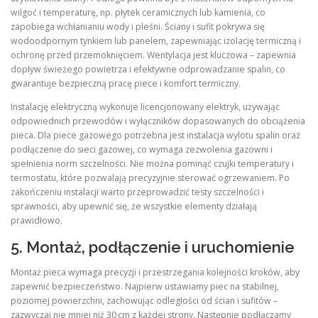
wilgoć i temperaturę, np. płytek ceramicznych lub kamienia, co
zapobiega wchłanianiu wody i pleśni. Ściany i sufit pokrywa się
wodoodpornym tynkiem lub panelem, zapewniając izolację termiczną i
ochronę przed przemoknięciem. Wentylacja jest kluczowa – zapewnia
dopływ świeżego powietrza i efektywne odprowadzanie spalin, co
gwarantuje bezpieczną pracę piece i komfort termiczny.
Instalację elektryczną wykonuje licencjonowany elektryk, używając
odpowiednich przewodów i wyłączników dopasowanych do obciążenia
pieca. Dla piece gazowego potrzebna jest instalacja wylotu spalin oraz
podłączenie do sieci gazowej, co wymaga zezwolenia gazowni i
spełnienia norm szczelności. Nie można pominąć czujki temperatury i
termostatu, które pozwalają precyzyjnie sterować ogrzewaniem. Po
zakończeniu instalacji warto przeprowadzić testy szczelności i
sprawności, aby upewnić się, że wszystkie elementy działają
prawidłowo.
5. Montaż, podłączenie i uruchomienie
Montaż pieca wymaga precyzji i przestrzegania kolejności kroków, aby
zapewnić bezpieczeństwo. Najpierw ustawiamy piec na stabilnej,
poziomej powierzchni, zachowując odległości od ścian i sufitów –
zazwyczaj nie mniej niż 30 cm z każdej strony. Następnie podłączamy