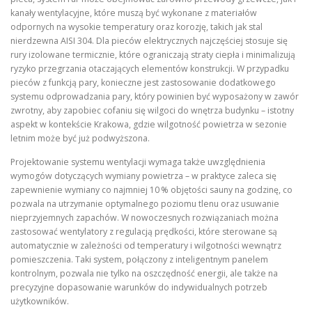
kanały wentylacyjne, które muszą być wykonane z materiałów
odpornych na wysokie temperatury oraz korozję, takich jak stal
nierdzewna AISI 304. Dla pieców elektrycznych najczęściej stosuje się
rury izolowane termicznie, które ograniczają straty ciepła i minimalizują
ryzyko przegrzania otaczających elementów konstrukcji. W przypadku
pieców z funkcją pary, konieczne jest zastosowanie dodatkowego
systemu odprowadzania pary, który powinien być wyposażony w zawór
zwrotny, aby zapobiec cofaniu się wilgoci do wnętrza budynku – istotny
aspekt w kontekście Krakowa, gdzie wilgotność powietrza w sezonie
letnim może być już podwyższona.
Projektowanie systemu wentylacji wymaga także uwzględnienia
wymogów dotyczących wymiany powietrza – w praktyce zaleca się
zapewnienie wymiany co najmniej 10 % objętości sauny na godzinę, co
pozwala na utrzymanie optymalnego poziomu tlenu oraz usuwanie
nieprzyjemnych zapachów. W nowoczesnych rozwiązaniach można
zastosować wentylatory z regulacją prędkości, które sterowane są
automatycznie w zależności od temperatury i wilgotności wewnątrz
pomieszczenia. Taki system, połączony z inteligentnym panelem
kontrolnym, pozwala nie tylko na oszczędność energii, ale także na
precyzyjne dopasowanie warunków do indywidualnych potrzeb
użytkowników.