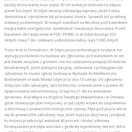
każdej strony wanny musi zostać 60 cm wolnej przestrzeni na zdjęcie
paneli bocznych. W Gdyni serwisy odmawiają naprawy, jeżeli trzeba
demontować ogrodzenie lub przesuwać donice. Sprawdź też przebieg
instalacji podziemnych. W nowych osiedlach na Wiczlinie pod trawnikiem
biegną kable energetyczne, światłowód i kanalizacja deszczowa. Przed
kopaniem zleć wytyczenie w PGE i PEWIK, co w Gdyni kosztuje 350
złotych i trwa 7 dni. Unikniesz uszkodzenia kabla i kary 5 000 złotych.
Trzeci krok to formalności. W Gdyni jacuzzi wolnostojące na płycie nie
wymaga pozwolenia na budowę ani zgłoszenia, pod warunkiem że nie
jest trwale związane z gruntem i nie ma zadaszenia powyżej 50 metrów
kwadratowych. Jeżeli planujesz pergolę, zadaszenie z poliwęglanu lub
zabudowę, to musisz zgłosić budowę w Wydziale Architektoniczno
Budowlanym Urzędu Miasta Gdyni przy ulicy 10 Lutego. Do zgłoszenia
dołączasz szkic sytuacyjny, opis techniczny i oświadczenie o prawie do
dysponowania nieruchomością. Urząd ma 21 dni na wniesienie
sprzeciwu. W praktyce na Wzgórzu Świętego Maksymiliana i w Orłowie,
gdzie obowiązuje plan miejscowy, urząd często wzywa do uzupełnienia
o informację o powierzchni biologicznie czynnej. Płyta pod jacuzzi wlicza
się do powierzchni zabudowy, więc jeżeli masz już duży taras i podjazd,
to możesz przekroczyć wskaźnik 40 procent i dostać odmowę.
Rozwiązaniem jest płyta ażurowa z geokraty wypełnionej żwirem, która