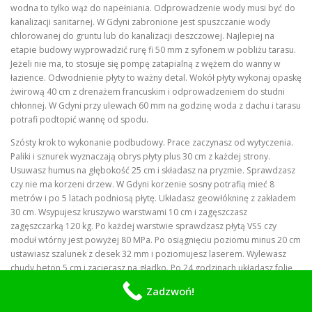
wodna to tylko wąż do napełniania. Odprowadzenie wody musi być do
kanalizacji sanitarnej. W Gdyni zabronione jest spuszczanie wody
chlorowanej do gruntu lub do kanalizacji deszczowej. Najlepiej na
etapie budowy wyprowadzić rurę fi 50 mm z syfonem w pobliżu tarasu.
Jeżeli nie ma, to stosuje się pompę zatapialną z wężem do wanny w
łazience. Odwodnienie płyty to ważny detal. Wokół płyty wykonaj opaskę
żwirową 40 cm z drenażem francuskim i odprowadzeniem do studni
chłonnej. W Gdyni przy ulewach 60 mm na godzinę woda z dachu i tarasu
potrafi podtopić wannę od spodu.
Szósty krok to wykonanie podbudowy. Prace zaczynasz od wytyczenia.
Paliki i sznurek wyznaczają obrys płyty plus 30 cm z każdej strony.
Usuwasz humus na głębokość 25 cm i składasz na pryzmie. Sprawdzasz
czy nie ma korzeni drzew. W Gdyni korzenie sosny potrafią mieć 8
metrów i po 5 latach podniosą płytę. Układasz geowłókninę z zakładem
30 cm. Wsypujesz kruszywo warstwami 10 cm i zagęszczasz
zagęszczarką 120 kg. Po każdej warstwie sprawdzasz płytą VSS czy
moduł wtórny jest powyżej 80 MPa. Po osiągnięciu poziomu minus 20 cm
ustawiasz szalunek z desek 32 mm i poziomujesz laserem. Wylewasz
chudy beton 5 cm i zacierasz na gładko. Po 24 godzinach układasz folię,
dystanse 30 mm i siatkę zbrojeniową. Siatka ma być łączona na zakład 40
Zadzwoń!
cm i wiązana drutem. W narożach dodajesz pręty fi 12 mm L kształtne.
Zamawiasz beton C20/25 W8 z pompą. W Gdyni beton z węzła na