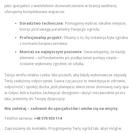
Jako specjaliści z wieloletnim doświadczeniem w branży wellness,
oferujemy kompleksowe wsparcie:
Doradztwo techniczne:
Pomagamy wybrać idealne miejsce,
biorąc pod uwagę parametry Twojego ogrodu.
Profesjonalny projekt:
Dbamy o to, by instalacja była zgodna
z normami bezpieczeństwa.
Montaż na najwyższym poziomie:
Gwarantujemy, że każdy
element – od fundamentu po podłączenie pompy ciepła –
zostanie wykonany zgodnie ze sztuką.
Twoja strefa relaksu czeka. Nie pozwól, aby błędy wykonawcze zepsuły
Twój zasłużony odpoczynek. Sauna czy jacuzzi to inwestycja w zdrowie,
odporność i spokój ducha. Jeśli planujesz stworzenie domowej oazy spa
w Gdyni, która będzie zachwycać designem i służyć niezawodnie przez
lata, jesteśmy do Twojej dyspozycji.
Nie zwlekaj – zadzwoń do specjalistów i umów się na wizytę:
Telefon serwisu:
+48 570 933 114
Zapraszamy do kontaktu. Przygotujemy Twój ogród tak, abyś mógł w