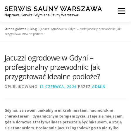
Przejdź
SERWIS SAUNY WARSZAWA
do
Menu
treści
Naprawa, Serwis i Wymiana Sauny Warszawa
Strona główna
»
Blog
»
Jacuzzi ogrodowe w Gdyni – profesjonalny przewodnik: Jak
SERWIS DO SAUNY WARSZAWA
BLOG
KONTAKT
przygotować idealne podłoże?
Jacuzzi ogrodowe w Gdyni –
profesjonalny przewodnik: Jak
przygotować idealne podłoże?
OPUBLIKOWANO
13 CZERWCA, 2026
PRZEZ
ADMIN
Gdynia, ze swoim unikalnym mikroklimatem, nadmorskim
charakterem i dynamicznym tempem życia, staje się miejscem,
gdzie domowe strefy wellness przestają być luksusem, a stają
się standardem. Posiadanie jacuzzi ogrodowego to nie tylko