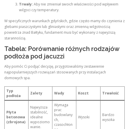
Trwały:
Aby nie zmieniał swoich właściwości pod wpływem
wilgoci czy temperatury.
W specyficznych warunkach gdyńskich, gdzie często mamy do czynienia z
glebami piaszczystymi lub gliniastymi oraz zmienną wilgotnością
powietrza znad Bałtyku, fundament musi być wykonany z najwyższą
starannością.
Tabela: Porównanie różnych rodzajów
podłoża pod jacuzzi
Aby pomóc Ci podjąć decyzję, przygotowaliśmy zestawienie
najpopularniejszych rozwiązań stosowanych przy instalacjach
domowych spa.
Typ
Zalety
Wady
Koszt
Trwałość
podłoża
Wymaga
Najwyższa
prac
Płyta
stabilność,
budowlany
Bardzo
betonowa
idealne
Wysoki
ch,
wysoka
(zbrojona)
wypoziomo
czasochłon
wanie.