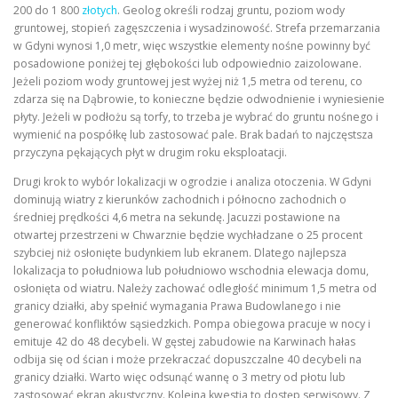
200 do 1 800
złotych
. Geolog określi rodzaj gruntu, poziom wody
gruntowej, stopień zagęszczenia i wysadzinowość. Strefa przemarzania
w Gdyni wynosi 1,0 metr, więc wszystkie elementy nośne powinny być
posadowione poniżej tej głębokości lub odpowiednio zaizolowane.
Jeżeli poziom wody gruntowej jest wyżej niż 1,5 metra od terenu, co
zdarza się na Dąbrowie, to konieczne będzie odwodnienie i wyniesienie
płyty. Jeżeli w podłożu są torfy, to trzeba je wybrać do gruntu nośnego i
wymienić na pospółkę lub zastosować pale. Brak badań to najczęstsza
przyczyna pękających płyt w drugim roku eksploatacji.
Drugi krok to wybór lokalizacji w ogrodzie i analiza otoczenia. W Gdyni
dominują wiatry z kierunków zachodnich i północno zachodnich o
średniej prędkości 4,6 metra na sekundę. Jacuzzi postawione na
otwartej przestrzeni w Chwarznie będzie wychładzane o 25 procent
szybciej niż osłonięte budynkiem lub ekranem. Dlatego najlepsza
lokalizacja to południowa lub południowo wschodnia elewacja domu,
osłonięta od wiatru. Należy zachować odległość minimum 1,5 metra od
granicy działki, aby spełnić wymagania Prawa Budowlanego i nie
generować konfliktów sąsiedzkich. Pompa obiegowa pracuje w nocy i
emituje 42 do 48 decybeli. W gęstej zabudowie na Karwinach hałas
odbija się od ścian i może przekraczać dopuszczalne 40 decybeli na
granicy działki. Warto więc odsunąć wannę o 3 metry od płotu lub
zastosować ekran akustyczny. Kolejna kwestia to dostęp serwisowy. Z