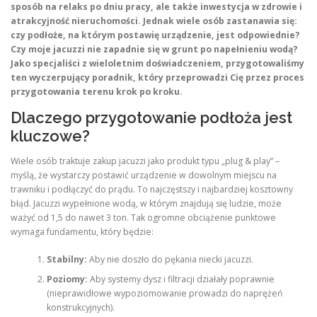
sposób na relaks po dniu pracy, ale także inwestycja w zdrowie i
atrakcyjność nieruchomości. Jednak wiele osób zastanawia się:
czy podłoże, na którym postawię urządzenie, jest odpowiednie?
Czy moje jacuzzi nie zapadnie się w grunt po napełnieniu wodą?
Jako specjaliści z wieloletnim doświadczeniem, przygotowaliśmy
ten wyczerpujący poradnik, który przeprowadzi Cię przez proces
przygotowania terenu krok po kroku.
Dlaczego przygotowanie podłoża jest
kluczowe?
Wiele osób traktuje zakup jacuzzi jako produkt typu „plug & play” –
myślą, że wystarczy postawić urządzenie w dowolnym miejscu na
trawniku i podłączyć do prądu. To najczęstszy i najbardziej kosztowny
błąd. Jacuzzi wypełnione wodą, w którym znajdują się ludzie, może
ważyć od 1,5 do nawet 3 ton. Tak ogromne obciążenie punktowe
wymaga fundamentu, który będzie:
Stabilny:
Aby nie doszło do pękania niecki jacuzzi.
Poziomy:
Aby systemy dysz i filtracji działały poprawnie
(nieprawidłowe wypoziomowanie prowadzi do naprężeń
konstrukcyjnych).