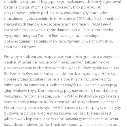
musieliśmy naprawiać błędy po innych wykonawcach, którzy zignorowali
badania gruntu. W tym artykule pokażemy krok po kroku jak
przygotować podłoże pod jacuzzi w warunkach gdyńskich, jakie
formalności trzeba spełnić, ile to kosztuje w 2026 roku oraz jak uniknąć
najczęstszych błędów. Całość opieramy na normach PN-EN 1997-1
Eurokod 7 Projektowanie geotechniczne, PN-B-06050 Geotechnika,
wytycznych Instytutu Techniki Budowlanej oraz na lokalnych
doświadczeniach z dzielnic Mały Kack, Karwiny, Chwarzno Wiczlino,
Dąbrowa i Oksywie.
Pierwszym krokiem jest rozpoznanie warunków gruntowo wodnych na
działce. W Gdyni nie można przyjmować żadnych założeń na oko,
ponieważ miasto ma bardzo skomplikowaną budowę geologiczną. Na
Redłowie i w Orłowie dominują piaski morskie i wydmowe, które są
dobrze przepuszczalne i nośne, ale podatne na rozluźnienie przy
wibracjach. Na Witominie, Działkach Leśnych i w Chwarznie występują
gliny zwałowe i pyły, które pęcznieją przy nawodnieniu i osiadają przy
wysychaniu. W dolinie Kaczej, Swelini i Potoku Kolibkowskiego zalegają
namuły i torfy o miąższości do 3 metrów, które są całkowicie nienośne.
Na terenach postoczniowych i w Śródmieściu często spotyka się nasypy
budowlane z gruzem, które mają losową nośność. Dlatego przed
jakimkolwiek kopaniem należy zlecić badania geotechniczne. W Gdyni
koszt dwóch odwiertów do 4 metrów z sondowaniem i opisem to od 1