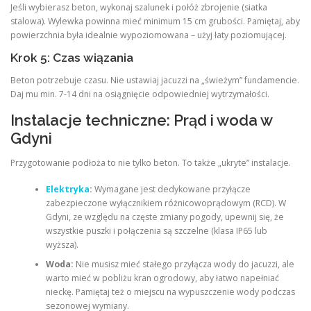
Jeśli wybierasz beton, wykonaj szalunek i połóż zbrojenie (siatka
stalowa). Wylewka powinna mieć minimum 15 cm grubości. Pamiętaj, aby
powierzchnia była idealnie wypoziomowana – użyj łaty poziomującej.
Krok 5: Czas wiązania
Beton potrzebuje czasu. Nie ustawiaj jacuzzi na „świeżym” fundamencie.
Daj mu min. 7-14 dni na osiągnięcie odpowiedniej wytrzymałości.
Instalacje techniczne: Prąd i woda w
Gdyni
Przygotowanie podłoża to nie tylko beton. To także „ukryte” instalacje.
Elektryka
:
Wymagane jest dedykowane przyłącze
zabezpieczone wyłącznikiem różnicowoprądowym (RCD). W
Gdyni, ze względu na częste zmiany pogody, upewnij się, że
wszystkie puszki i połączenia są szczelne (klasa IP65 lub
wyższa).
Woda:
Nie musisz mieć stałego przyłącza wody do jacuzzi, ale
warto mieć w pobliżu kran ogrodowy, aby łatwo napełniać
nieckę. Pamiętaj też o miejscu na wypuszczenie wody podczas
sezonowej wymiany.