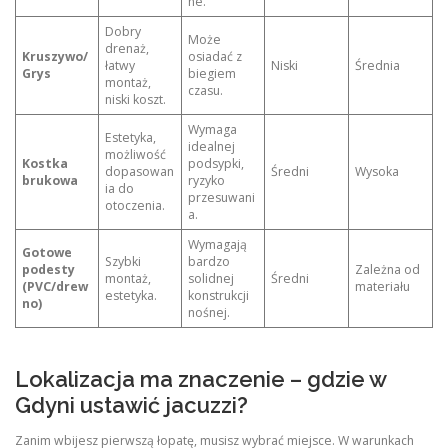
ne.
Dobry
Może
drenaż,
Kruszywo/
osiadać z
łatwy
Niski
Średnia
Grys
biegiem
montaż,
czasu.
niski koszt.
Wymaga
Estetyka,
idealnej
możliwość
Kostka
podsypki,
dopasowan
Średni
Wysoka
brukowa
ryzyko
ia do
przesuwani
otoczenia.
a.
Wymagają
Gotowe
Szybki
bardzo
podesty
Zależna od
montaż,
solidnej
Średni
(PVC/drew
materiału
estetyka.
konstrukcji
no)
nośnej.
Lokalizacja ma znaczenie – gdzie w
Gdyni ustawić jacuzzi?
Zanim wbijesz pierwszą łopatę, musisz wybrać miejsce. W warunkach