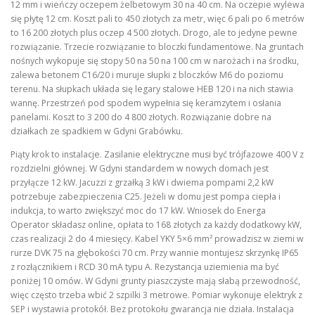
12 mm i wieńczy oczepem żelbetowym 30 na 40 cm. Na oczepie wylewa
się płytę 12 cm. Koszt pali to 450 złotych za metr, więc 6 pali po 6 metrów
to 16 200 złotych plus oczep 4 500 złotych. Drogo, ale to jedyne pewne
rozwiązanie. Trzecie rozwiązanie to bloczki fundamentowe. Na gruntach
nośnych wykopuje się stopy 50 na 50 na 100 cm w narożach i na środku,
zalewa betonem C16/20 i muruje słupki z bloczków M6 do poziomu
terenu. Na słupkach układa się legary stalowe HEB 120 i na nich stawia
wannę. Przestrzeń pod spodem wypełnia się keramzytem i osłania
panelami. Koszt to 3 200 do 4 800 złotych. Rozwiązanie dobre na
działkach ze spadkiem w Gdyni Grabówku.
Piąty krok to instalacje. Zasilanie elektryczne musi być trójfazowe 400 V z
rozdzielni głównej. W Gdyni standardem w nowych domach jest
przyłącze 12 kW. Jacuzzi z grzałką 3 kW i dwiema pompami 2,2 kW
potrzebuje zabezpieczenia C25. Jeżeli w domu jest pompa ciepła i
indukcja, to warto zwiększyć moc do 17 kW. Wniosek do Energa
Operator składasz online, opłata to 168 złotych za każdy dodatkowy kW,
czas realizacji 2 do 4 miesięcy. Kabel YKY 5×6 mm² prowadzisz w ziemi w
rurze DVK 75 na głębokości 70 cm. Przy wannie montujesz skrzynkę IP65
z rozłącznikiem i RCD 30 mA typu A. Rezystancja uziemienia ma być
poniżej 10 omów. W Gdyni grunty piaszczyste mają słabą przewodność,
więc często trzeba wbić 2 szpilki 3 metrowe. Pomiar wykonuje elektryk z
SEP i wystawia protokół. Bez protokołu gwarancja nie działa. Instalacja