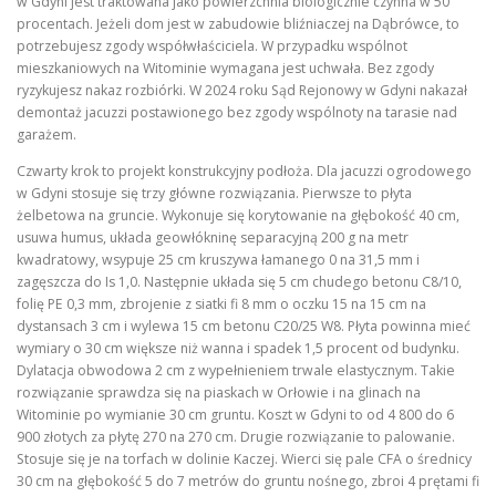
w Gdyni jest traktowana jako powierzchnia biologicznie czynna w 50
procentach. Jeżeli dom jest w zabudowie bliźniaczej na Dąbrówce, to
potrzebujesz zgody współwłaściciela. W przypadku wspólnot
mieszkaniowych na Witominie wymagana jest uchwała. Bez zgody
ryzykujesz nakaz rozbiórki. W 2024 roku Sąd Rejonowy w Gdyni nakazał
demontaż jacuzzi postawionego bez zgody wspólnoty na tarasie nad
garażem.
Czwarty krok to projekt konstrukcyjny podłoża. Dla jacuzzi ogrodowego
w Gdyni stosuje się trzy główne rozwiązania. Pierwsze to płyta
żelbetowa na gruncie. Wykonuje się korytowanie na głębokość 40 cm,
usuwa humus, układa geowłókninę separacyjną 200 g na metr
kwadratowy, wsypuje 25 cm kruszywa łamanego 0 na 31,5 mm i
zagęszcza do Is 1,0. Następnie układa się 5 cm chudego betonu C8/10,
folię PE 0,3 mm, zbrojenie z siatki fi 8 mm o oczku 15 na 15 cm na
dystansach 3 cm i wylewa 15 cm betonu C20/25 W8. Płyta powinna mieć
wymiary o 30 cm większe niż wanna i spadek 1,5 procent od budynku.
Dylatacja obwodowa 2 cm z wypełnieniem trwale elastycznym. Takie
rozwiązanie sprawdza się na piaskach w Orłowie i na glinach na
Witominie po wymianie 30 cm gruntu. Koszt w Gdyni to od 4 800 do 6
900 złotych za płytę 270 na 270 cm. Drugie rozwiązanie to palowanie.
Stosuje się je na torfach w dolinie Kaczej. Wierci się pale CFA o średnicy
30 cm na głębokość 5 do 7 metrów do gruntu nośnego, zbroi 4 prętami fi