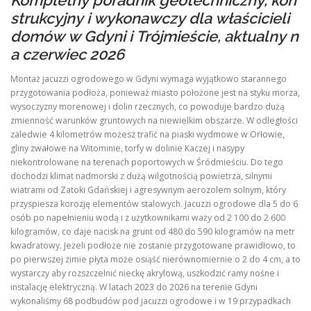
Kompletny poradnik geotechniczny, kon
strukcyjny i wykonawczy dla właścicieli
domów w Gdyni i Trójmieście, aktualny n
a czerwiec 2026
Montaż jacuzzi ogrodowego w Gdyni wymaga wyjątkowo starannego
przygotowania podłoża, ponieważ miasto położone jest na styku morza,
wysoczyzny morenowej i dolin rzecznych, co powoduje bardzo dużą
zmienność warunków gruntowych na niewielkim obszarze. W odległości
zaledwie 4 kilometrów możesz trafić na piaski wydmowe w Orłowie,
gliny zwałowe na Witominie, torfy w dolinie Kaczej i nasypy
niekontrolowane na terenach poportowych w Śródmieściu. Do tego
dochodzi klimat nadmorski z dużą wilgotnością powietrza, silnymi
wiatrami od Zatoki Gdańskiej i agresywnym aerozolem solnym, który
przyspiesza korozję elementów stalowych. Jacuzzi ogrodowe dla 5 do 6
osób po napełnieniu wodą i z użytkownikami waży od 2 100 do 2 600
kilogramów, co daje nacisk na grunt od 480 do 590 kilogramów na metr
kwadratowy. Jeżeli podłoże nie zostanie przygotowane prawidłowo, to
po pierwszej zimie płyta może osiąść nierównomiernie o 2 do 4 cm, a to
wystarczy aby rozszczelnić nieckę akrylową, uszkodzić ramy nośne i
instalację elektryczną. W latach 2023 do 2026 na terenie Gdyni
wykonaliśmy 68 podbudów pod jacuzzi ogrodowe i w 19 przypadkach