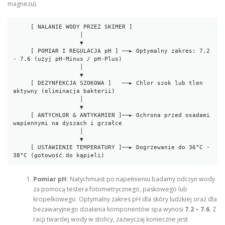
magnezu).
     [ NALANIE WODY PRZEZ SKIMER ]

                   │

                   ▼

     [ POMIAR I REGULACJA pH ] ──► Optymalny zakres: 7.2 
- 7.6 (użyj pH-Minus / pH-Plus)

                   │

                   ▼

     [ DEZYNFEKCJA SZOKOWA ]   ──► Chlor szok lub tlen 
aktywny (eliminacja bakterii)

                   │

                   ▼

     [ ANTYCHLOR & ANTYKAMIEŃ ]──► Ochrona przed osadami 
wapiennymi na dyszach i grzałce

                   │

                   ▼

     [ USTAWIENIE TEMPERATURY ]──► Dogrzewanie do 36°C - 
Pomiar pH:
Natychmiast po napełnieniu badamy odczyn wody
za pomocą testera fotometrycznego, paskowego lub
kropelkowego. Optymalny zakres pH dla skóry ludzkiej oraz dla
bezawaryjnego działania komponentów spa wynosi
7.2 – 7.6
. Z
racji twardej wody w stolicy, zazwyczaj konieczne jest