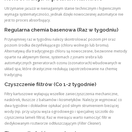
Utrzymanie jacuzzi w nienagannym stanie technicznym i higienicznym
wymaga systematyczności, jednak dzięki nowoczesnej automatyce nie
jest to proces absorbujący.
Regularna chemia basenowa (Raz w tygodniu)
Przynajmniej raz w tygodniu należy skontrolować poziom pH oraz
poziom środka dezynfekującego (chloru wolnego lub bromu).
Alternatywą dla tradycyjnego chloru są nowoczesne, bezwonne metody
oparte na aktywnym tlenie, systemach z jonami srebra lub
automatycznych generatorach ozonu (ozonatorach) wbudowanych w
układ spa, które drastycznie redukują zapotrzebowanie na chemię
tradycyjną.
Czyszczenie filtrów (Co 1-2 tygodnie)
Filtry kartuszowe wyłapują wszelkie zanieczyszczenia mechaniczne,
naskórek, tłuszcze z balsamów i kosmetyków. Należy je wyjmować co
dwa tygodnie i dokładnie opłukać pod silnym strumieniem bieżącej
wody (np. przy użyciu węża ogrodowego i specjalnej szczotki do
czyszczenia lameli filtra). Raz w miesiącu warto namoczyć filtr w
dedykowanym roztworze odtłuszczającym (
Filter Cleaner
).