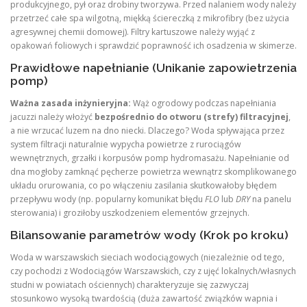
produkcyjnego, pył oraz drobiny tworzywa. Przed nalaniem wody należy
przetrzeć całe spa wilgotną, miękką ściereczką z mikrofibry (bez użycia
agresywnej chemii domowej). Filtry kartuszowe należy wyjąć z
opakowań foliowych i sprawdzić poprawność ich osadzenia w skimerze.
Prawidłowe napełnianie (Unikanie zapowietrzenia
pomp)
Ważna zasada inżynieryjna:
Wąż ogrodowy podczas napełniania
jacuzzi należy włożyć
bezpośrednio do otworu (strefy) filtracyjnej
,
a nie wrzucać luzem na dno niecki. Dlaczego? Woda spływająca przez
system filtracji naturalnie wypycha powietrze z rurociągów
wewnętrznych, grzałki i korpusów pomp hydromasażu. Napełnianie od
dna mogłoby zamknąć pęcherze powietrza wewnątrz skomplikowanego
układu orurowania, co po włączeniu zasilania skutkowałoby błędem
przepływu wody (np. popularny komunikat błędu
FLO
lub
DRY
na panelu
sterowania) i groziłoby uszkodzeniem elementów grzejnych.
Bilansowanie parametrów wody (Krok po kroku)
Woda w warszawskich sieciach wodociągowych (niezależnie od tego,
czy pochodzi z Wodociągów Warszawskich, czy z ujęć lokalnych/własnych
studni w powiatach ościennych) charakteryzuje się zazwyczaj
stosunkowo wysoką twardością (duża zawartość związków wapnia i