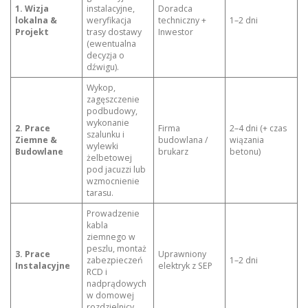
1. Wizja
instalacyjne,
Doradca
lokalna &
weryfikacja
techniczny +
1–2 dni
Projekt
trasy dostawy
Inwestor
(ewentualna
decyzja o
dźwigu).
Wykop,
zagęszczenie
podbudowy,
wykonanie
2. Prace
Firma
2–4 dni (+ czas
szalunku i
Ziemne &
budowlana /
wiązania
wylewki
Budowlane
brukarz
betonu)
żelbetowej
pod jacuzzi lub
wzmocnienie
tarasu.
Prowadzenie
kabla
ziemnego w
peszlu, montaż
3. Prace
Uprawniony
zabezpieczeń
1–2 dni
Instalacyjne
elektryk z SEP
RCD i
nadprądowych
w domowej
rozdzielnicy.