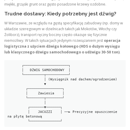
miękki, grząski grunt oraz gęsto posadzone krzewy ozdobne.
Trudne dostawy: Kiedy potrzebny jest dźwig?
W Warszawie, ze względu na gęstą specyfikację zabudowy (np. domy w
układzie szeregowym w dzielnicach takich jak Mokotów, Włochy czy
Żoliborz), transport ręczny boczny często okazuje się fizycznie
niemożliwy. W takich sytuacjach jedynym rozwiązaniem jest
operacja
logistyczna z użyciem dźwigu kołowego (HDS o dużym wysięgu
lub klasycznego dźwigu samochodowego o udźwigu 30-50 ton)
.
       ┌──────────────────────┐

       │   DŹWIG SAMOCHODOWY  │

       └──────────┬───────────┘

                  │ (Wysięgnik nad dachem/ogrodzeniem)

                  ▼

         ┌─────────────────┐

         │     Zawiesia    │

         └────────┬────────┘

                  │

          ┌───────▼───────┐

          │    JACUZZI    │ ──► Precyzyjne opuszczenie 
na płytę betonową
