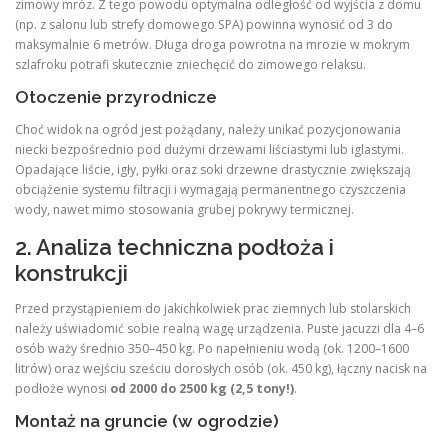
zimowy mróz. Z tego powodu optymalna odległość od wyjścia z domu
(np. z salonu lub strefy domowego SPA) powinna wynosić od 3 do
maksymalnie 6 metrów. Długa droga powrotna na mrozie w mokrym
szlafroku potrafi skutecznie zniechęcić do zimowego relaksu.
Otoczenie przyrodnicze
Choć widok na ogród jest pożądany, należy unikać pozycjonowania
niecki bezpośrednio pod dużymi drzewami liściastymi lub iglastymi.
Opadające liście, igły, pyłki oraz soki drzewne drastycznie zwiększają
obciążenie systemu filtracji i wymagają permanentnego czyszczenia
wody, nawet mimo stosowania grubej pokrywy termicznej.
2. Analiza techniczna podłoża i
konstrukcji
Przed przystąpieniem do jakichkolwiek prac ziemnych lub stolarskich
należy uświadomić sobie realną wagę urządzenia. Puste jacuzzi dla 4–6
osób waży średnio 350–450 kg. Po napełnieniu wodą (ok. 1200–1600
litrów) oraz wejściu sześciu dorosłych osób (ok. 450 kg), łączny nacisk na
podłoże wynosi
od 2000 do 2500 kg (2,5 tony!)
.
Montaż na gruncie (w ogrodzie)