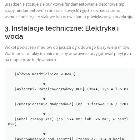
urządzenia stosuje się punktowe fundamentowanie betonowe (np.
stopy fundamentowe z rur szalunkowych) i gęsto rozmieszczone,
wzmocnione legary stalowe lub drewniane o powiększonym przekroju.
3. Instalacje techniczne: Elektryka i
woda
Wokół podłączeń mediów do jacuzzi ogrodowego krąży wiele mitów.
Warto poznać fakty techniczne, aby poprawnie przygotować przyłącza
na etapie prac budowlanych.
   [Główna Rozdzielnica w Domu]

                │

                ▼

   [Wyłącznik Różnicowoprądowy RCD] (30mA, Typ A lub B)

                │

                ▼

   [Zabezpieczenie Nadprądowe] (np. 3-fazowe C16 / C20)

                │

                ▼

   [Kabel Ziemny YKY] (np. 5x4 mm² lub 5x6 mm², w peszlu 
DVR)

                │

                ▼

   [Wyprowadzenie pod Jacuzzi] (zapas ok. 3-4 m kabla 