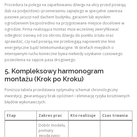
Procedura ta polega na zaparkowaniu dźwigu na ulicy przed posesją
(lub na podjeździe) i przeniesieniu zapiętego w specjalne zawiesia
pasowe jacuzzi nad dachem budynku, garażem lub wysokim
ogrodzeniem bezpośrednio na przygotowane miejsce docelowe w
ogrodzie. Firma realizująca montaż musi wcześniej zweryfikować
odległość osiową od osi obrotu dźwigu do punktu zrzutu oraz
sprawdzić, czy nad posesją nie przebiegają napowietrzne linie
energetyczne bądź telekomunikacyjne. W strefach miejskich o
intensywnym ruchu konieczne bywa niekiedy uzyskanie czasowego
pozwolenia na zajęcie pasa drogowego.
5. Kompleksowy harmonogram
montażu (Krok po Kroku)
Poniższa tabela przedstawia optymalny schemat chronologiczny
inwestycji, gwarantujący brak opóźnień i eliminację ryzyka kosztownych
błędów wykonawczych:
Etap
Zakres prac
Kto realizuje
Czas trwania
Dobór modelu,
pomiary
geodezyjno-