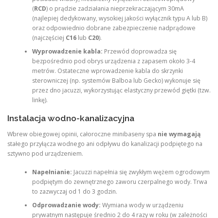
(
RCD
) o prądzie zadziałania nieprzekraczającym 30mA
(najlepiej dedykowany, wysokiej jakości wyłącznik typu A lub B)
oraz odpowiednio dobrane zabezpieczenie nadprądowe
(najczęściej
C16
lub
C20
).
Wyprowadzenie kabla:
Przewód doprowadza się
bezpośrednio pod obrys urządzenia z zapasem około 3-4
metrów. Ostateczne wprowadzenie kabla do skrzynki
sterowniczej (np. systemów Balboa lub Gecko) wykonuje się
przez dno jacuzzi, wykorzystując elastyczny przewód giętki (tzw.
linkę).
Instalacja wodno-kanalizacyjna
Wbrew obiegowej opinii, całoroczne minibaseny spa
nie wymagają
stałego przyłącza wodnego ani odpływu do kanalizacji podpiętego na
sztywno pod urządzeniem.
Napełnianie:
Jacuzzi napełnia się zwykłym wężem ogrodowym
podpiętym do zewnętrznego zaworu czerpalnego wody. Trwa
to zazwyczaj od 1 do 3 godzin.
Odprowadzanie wody:
Wymiana wody w urządzeniu
prywatnym następuje średnio 2 do 4 razy w roku (w zależności