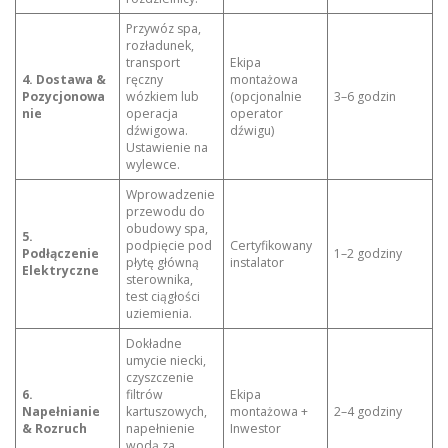
Przywóz spa,
rozładunek,
transport
Ekipa
4. Dostawa &
ręczny
montażowa
Pozycjonowa
wózkiem lub
(opcjonalnie
3–6 godzin
nie
operacja
operator
dźwigowa.
dźwigu)
Ustawienie na
wylewce.
Wprowadzenie
przewodu do
obudowy spa,
5.
podpięcie pod
Certyfikowany
Podłączenie
1–2 godziny
płytę główną
instalator
Elektryczne
sterownika,
test ciągłości
uziemienia.
Dokładne
umycie niecki,
czyszczenie
6.
filtrów
Ekipa
Napełnianie
kartuszowych,
montażowa +
2–4 godziny
& Rozruch
napełnienie
Inwestor
wodą za