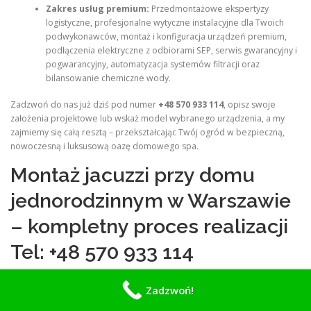
Zakres usług premium:
Przedmontażowe ekspertyzy
logistyczne, profesjonalne wytyczne instalacyjne dla Twoich
podwykonawców, montaż i konfiguracja urządzeń premium,
podłączenia elektryczne z odbiorami SEP, serwis gwarancyjny i
pogwarancyjny, automatyzacja systemów filtracji oraz
bilansowanie chemiczne wody.
Zadzwoń do nas już dziś pod numer
+48 570 933 114
, opisz swoje
założenia projektowe lub wskaż model wybranego urządzenia, a my
zajmiemy się całą resztą – przekształcając Twój ogród w bezpieczną,
nowoczesną i luksusową oazę domowego spa.
Montaż jacuzzi przy domu
jednorodzinnym w Warszawie
– kompletny proces realizacji
Tel: +48 570 933 114
Montaż jacuzzi, czyli wolnostojącej wanny spa z hydromasażem, przy
Zadzwoń!
domu jednorodzinnym w Warszawie i miejscowościach aglomeracji
takich jak Łomianki, Konstancin-Jeziorna, Piaseczno, Marki, Ząbki,