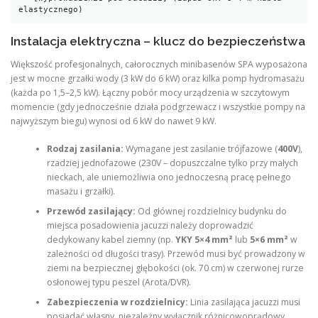
Instalacja elektryczna – klucz do bezpieczeństwa
Większość profesjonalnych, całorocznych minibasenów SPA wyposażona
jest w mocne grzałki wody (3 kW do 6 kW) oraz kilka pomp hydromasażu
(każda po 1,5–2,5 kW). Łączny pobór mocy urządzenia w szczytowym
momencie (gdy jednocześnie działa podgrzewacz i wszystkie pompy na
najwyższym biegu) wynosi od 6 kW do nawet 9 kW.
Rodzaj zasilania:
Wymagane jest zasilanie trójfazowe (
400V
),
rzadziej jednofazowe (230V – dopuszczalne tylko przy małych
nieckach, ale uniemożliwia ono jednoczesną pracę pełnego
masażu i grzałki).
Przewód zasilający:
Od głównej rozdzielnicy budynku do
miejsca posadowienia jacuzzi należy doprowadzić
dedykowany kabel ziemny (np.
YKY 5×4 mm²
lub
5×6 mm²
w
zależności od długości trasy). Przewód musi być prowadzony w
ziemi na bezpiecznej głębokości (ok. 70 cm) w czerwonej rurze
osłonowej typu peszel (Arota/DVR).
Zabezpieczenia w rozdzielnicy:
Linia zasilająca jacuzzi musi
posiadać własny, niezależny wyłącznik różnicowoprądowy