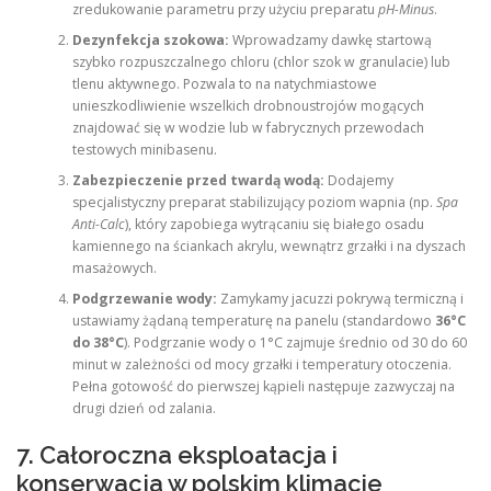
zredukowanie parametru przy użyciu preparatu
pH-Minus
.
Dezynfekcja szokowa:
Wprowadzamy dawkę startową
szybko rozpuszczalnego chloru (chlor szok w granulacie) lub
tlenu aktywnego. Pozwala to na natychmiastowe
unieszkodliwienie wszelkich drobnoustrojów mogących
znajdować się w wodzie lub w fabrycznych przewodach
testowych minibasenu.
Zabezpieczenie przed twardą wodą:
Dodajemy
specjalistyczny preparat stabilizujący poziom wapnia (np.
Spa
Anti-Calc
), który zapobiega wytrącaniu się białego osadu
kamiennego na ściankach akrylu, wewnątrz grzałki i na dyszach
masażowych.
Podgrzewanie wody:
Zamykamy jacuzzi pokrywą termiczną i
ustawiamy żądaną temperaturę na panelu (standardowo
36°C
do 38°C
). Podgrzanie wody o 1°C zajmuje średnio od 30 do 60
minut w zależności od mocy grzałki i temperatury otoczenia.
Pełna gotowość do pierwszej kąpieli następuje zazwyczaj na
drugi dzień od zalania.
7. Całoroczna eksploatacja i
konserwacja w polskim klimacie