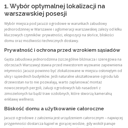
1. Wybór optymalnej lokalizacji na
warszawskiej posesji
Wybór miejsca pod jacuzzi ogrodowe w warunkach zabudowy
jednorodzinnej w Warszawie i aglomeracji warszawskiej zależy od kilku
kluczowych czynników: prywatności, ekspozycji na słońce, bliskości
domu oraz możliwości technicznych dostawy.
Prywatność i ochrona przed wzrokiem sąsiadów
Gęsta zabudowa jednorodzinna (szczególnie bliźniacza i szeregowa na
obrzeżach Warszawy) stawia przed inwestorem wyzwanie zapewnienia
intymności. Jacuzzi powinno być zlokalizowane w miejscu osłoniętym od
ulicy i sąsiednich budynków. Jeśli naturalne ukształtowanie ogrodu lub
drzewostan na to nie pozwalają, warto zaplanować montaż
nowoczesnych pergoli, żaluzji ogrodowych lub nasadzeń z
zimozielonych tui bądź traw ozdobnych, które stworzą kameralną
enklawę wellness.
Bliskość domu a użytkowanie całoroczne
Jacuzzi ogrodowe z założenia jest urządzeniem całorocznym – najwięcej
przyjemności dostarcza kąpiel w gorącej wodzie, gdy wokół panuje