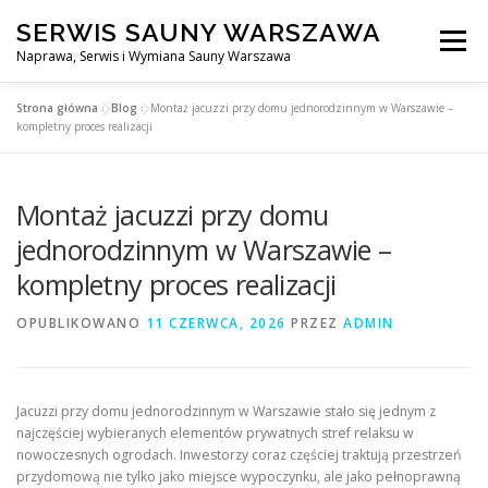
Przejdź
SERWIS SAUNY WARSZAWA
do
Menu
treści
Naprawa, Serwis i Wymiana Sauny Warszawa
Strona główna
»
Blog
»
Montaż jacuzzi przy domu jednorodzinnym w Warszawie –
SERWIS DO SAUNY WARSZAWA
BLOG
KONTAKT
kompletny proces realizacji
Montaż jacuzzi przy domu
jednorodzinnym w Warszawie –
kompletny proces realizacji
OPUBLIKOWANO
11 CZERWCA, 2026
PRZEZ
ADMIN
Jacuzzi przy domu jednorodzinnym w Warszawie stało się jednym z
najczęściej wybieranych elementów prywatnych stref relaksu w
nowoczesnych ogrodach. Inwestorzy coraz częściej traktują przestrzeń
przydomową nie tylko jako miejsce wypoczynku, ale jako pełnoprawną