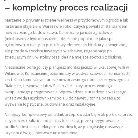
– kompletny proces realizacji
Marzenie o prywatnej strefie wellness w przydomowym ogrodzie lub
na tarasie staje się w Warszawie i okolicznych powiatach standardem
nowoczesnego budownictwa. Całoroczne jacuzzi ogrodowe
(minibaseny z hydromasażem, określane popularnie jako spa
ogrodowe) to nie tylko prestiżowy element architektury zewnętrznej,
ale przede wszystkim inwestycja w zdrowie, regenerację po
stresującym dniu w stolicy oraz idealne miejsce spotkań z bliskimi.
Niezależnie od tego, czy planujesz montaż jacuzzi w luksusowej willi w
Wilanowie, Konstancinie-Jeziornie czy w podwarszawskich Łomiankach,
czy też na kameralnym tarasie nowoczesnego domu szeregowego na
Białołęce, Ursynowie lub w Piasecznie – cały proces wymaga
skrupulatnego przygotowania. Wprowadzenie urządzenia ważącego
wraz z wodą i użytkownikami od 1,5 do nawet 3 ton na posesję to
wyzwanie logistyczne, budowlane oraz instalacyjne.
Niniejszy, kompleksowy poradnik przeprowadzi Cię krok po kroku przez
cały proces realizacji: od analizy lokalizacji, przez przygotowanie
podłoża i instalacji elektryczno-wodnych, aż po logistykę dostawy z
użyciem dźwigu i pierwsze uruchomienie.