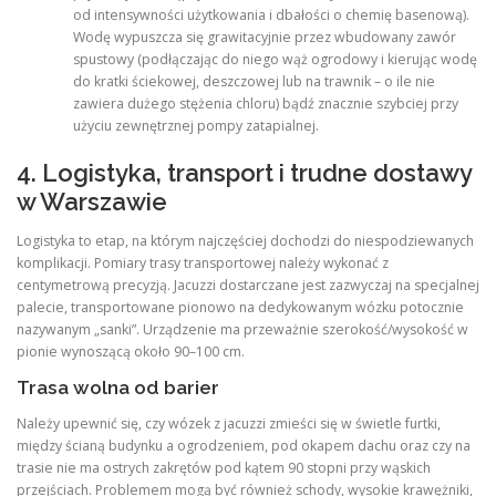
od intensywności użytkowania i dbałości o chemię basenową).
Wodę wypuszcza się grawitacyjnie przez wbudowany zawór
spustowy (podłączając do niego wąż ogrodowy i kierując wodę
do kratki ściekowej, deszczowej lub na trawnik – o ile nie
zawiera dużego stężenia chloru) bądź znacznie szybciej przy
użyciu zewnętrznej pompy zatapialnej.
4. Logistyka, transport i trudne dostawy
w Warszawie
Logistyka to etap, na którym najczęściej dochodzi do niespodziewanych
komplikacji. Pomiary trasy transportowej należy wykonać z
centymetrową precyzją. Jacuzzi dostarczane jest zazwyczaj na specjalnej
palecie, transportowane pionowo na dedykowanym wózku potocznie
nazywanym „sanki”. Urządzenie ma przeważnie szerokość/wysokość w
pionie wynoszącą około 90–100 cm.
Trasa wolna od barier
Należy upewnić się, czy wózek z jacuzzi zmieści się w świetle furtki,
między ścianą budynku a ogrodzeniem, pod okapem dachu oraz czy na
trasie nie ma ostrych zakrętów pod kątem 90 stopni przy wąskich
przejściach. Problemem mogą być również schody, wysokie krawężniki,