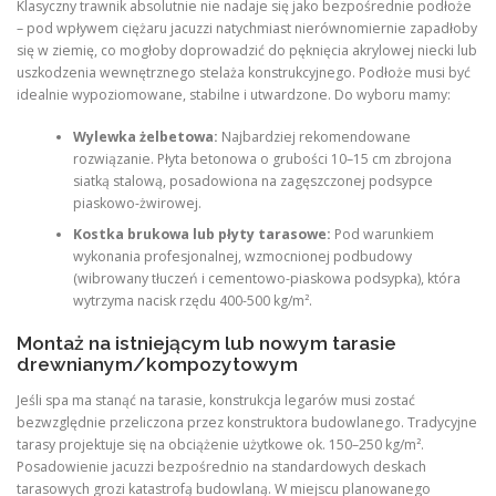
Klasyczny trawnik absolutnie nie nadaje się jako bezpośrednie podłoże
– pod wpływem ciężaru jacuzzi natychmiast nierównomiernie zapadłoby
się w ziemię, co mogłoby doprowadzić do pęknięcia akrylowej niecki lub
uszkodzenia wewnętrznego stelaża konstrukcyjnego. Podłoże musi być
idealnie wypoziomowane, stabilne i utwardzone. Do wyboru mamy:
Wylewka żelbetowa:
Najbardziej rekomendowane
rozwiązanie. Płyta betonowa o grubości 10–15 cm zbrojona
siatką stalową, posadowiona na zagęszczonej podsypce
piaskowo-żwirowej.
Kostka brukowa lub płyty tarasowe:
Pod warunkiem
wykonania profesjonalnej, wzmocnionej podbudowy
(wibrowany tłuczeń i cementowo-piaskowa podsypka), która
wytrzyma nacisk rzędu 400-500 kg/m².
Montaż na istniejącym lub nowym tarasie
drewnianym/kompozytowym
Jeśli spa ma stanąć na tarasie, konstrukcja legarów musi zostać
bezwzględnie przeliczona przez konstruktora budowlanego. Tradycyjne
tarasy projektuje się na obciążenie użytkowe ok. 150–250 kg/m².
Posadowienie jacuzzi bezpośrednio na standardowych deskach
tarasowych grozi katastrofą budowlaną. W miejscu planowanego