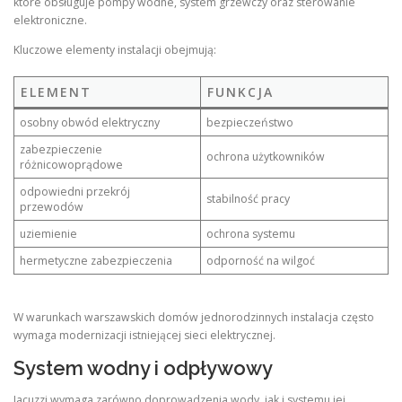
które obsługuje pompy wodne, system grzewczy oraz sterowanie
elektroniczne.
Kluczowe elementy instalacji obejmują:
ELEMENT
FUNKCJA
osobny obwód elektryczny
bezpieczeństwo
zabezpieczenie
ochrona użytkowników
różnicowoprądowe
odpowiedni przekrój
stabilność pracy
przewodów
uziemienie
ochrona systemu
hermetyczne zabezpieczenia
odporność na wilgoć
W warunkach warszawskich domów jednorodzinnych instalacja często
wymaga modernizacji istniejącej sieci elektrycznej.
System wodny i odpływowy
Jacuzzi wymaga zarówno doprowadzenia wody, jak i systemu jej