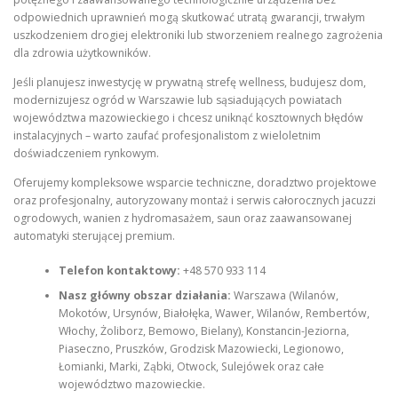
odpowiednich uprawnień mogą skutkować utratą gwarancji, trwałym
uszkodzeniem drogiej elektroniki lub stworzeniem realnego zagrożenia
dla zdrowia użytkowników.
Jeśli planujesz inwestycję w prywatną strefę wellness, budujesz dom,
modernizujesz ogród w Warszawie lub sąsiadujących powiatach
województwa mazowieckiego i chcesz uniknąć kosztownych błędów
instalacyjnych – warto zaufać profesjonalistom z wieloletnim
doświadczeniem rynkowym.
Oferujemy kompleksowe wsparcie techniczne, doradztwo projektowe
oraz profesjonalny, autoryzowany montaż i serwis całorocznych jacuzzi
ogrodowych, wanien z hydromasażem, saun oraz zaawansowanej
automatyki sterującej premium.
Telefon kontaktowy:
+48 570 933 114
Nasz główny obszar działania:
Warszawa (Wilanów,
Mokotów, Ursynów, Białołęka, Wawer, Wilanów, Rembertów,
Włochy, Żoliborz, Bemowo, Bielany), Konstancin-Jeziorna,
Piaseczno, Pruszków, Grodzisk Mazowiecki, Legionowo,
Łomianki, Marki, Ząbki, Otwock, Sulejówek oraz całe
województwo mazowieckie.