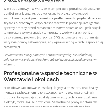
Zimowa dbałość o urządzenie
W okresie zimowym w Warszawie temperatura potrafi spaść znacznie
poniżej zera. Jacuzzi ogrodowe jest na to przygotowane, pod
warunkiem, że
jest permanentnie podłączone do prądu i działa w
trybie całorocznym
. Współczesne sterowniki posiadają inteligentne
systemy ochrony przed zamarzaniem (
Smart Winter Mode
) – jeśli czujniki
temperatury wykryją spadek temperatury wody w rurach poniżej
bezpiecznego poziomu (np. poniżej 5°C), automatycznie uruchamiają
wszystkie pompy sekwencyjnie, aby wprawić wodę w ruch i zapobiec jej
zamarznięciu.
Bezwarunkowo należy pamiętać o stosowaniu grubej, nieuszkodzonej
pokrywy termicznej spiętej paskami zabezpieczającymi przed porywistym
wiatrem.
Profesjonalne wsparcie techniczne w
Warszawie i okolicach
Prawidłowe zaplanowanie instalacji, logistyka transportu oraz finalny
montaż z zachowaniem rygorystycznych wymogów gwarancyjnych
producenta wymagają specjalistycznej wiedzy technicznej z zakresu
elektryki, hydrauliki i budownictwa. Samodzielne próby montażu tak
potężnego i zaawansowanego technologicznie urządzenia bez