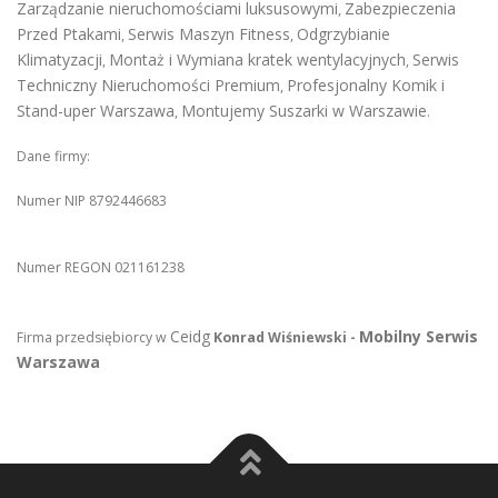
Zarządzanie nieruchomościami luksusowymi
Zabezpieczenia
,
Przed Ptakami
Serwis Maszyn Fitness
Odgrzybianie
,
,
Klimatyzacji
Montaż i Wymiana kratek wentylacyjnych
Serwis
,
,
Techniczny Nieruchomości Premium
Profesjonalny Komik i
,
Stand-uper Warszawa
Montujemy Suszarki w Warszawie
,
.
Dane firmy:
Numer NIP 8792446683
Numer REGON 021161238
Ceidg
Mobilny Serwis
Firma przedsiębiorcy w
Konrad Wiśniewski -
Warszawa