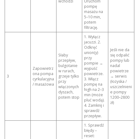
wchodzi
Uruchom
pompę
masażu na
5–10 min,
potem
filtrację.
1. Wyłącz
jacuzzi. 2.
Odkręć
Jeśli nie da
union(y)
Słaby
się odpalić
przy
przepływ,
pompy lub
pompie →
bulgotanie
nadal
Zapowietrz
wypuść
w rurach,
powietrze
ona pompa
powietrze.
3
grzeje tylko
→ serwis
cyrkulacyjna
3. Włącz
przy
(łożyska /
/ masażowa
pompę na
włączonych
uszczelnieni
high na 2–3
dyszach,
e pompy
min (może
potem stop
1200–2800
pluć wodą).
zł)
4. Zamknij i
sprawdź
przepływ.
1. Sprawdź
błędy –
reset: