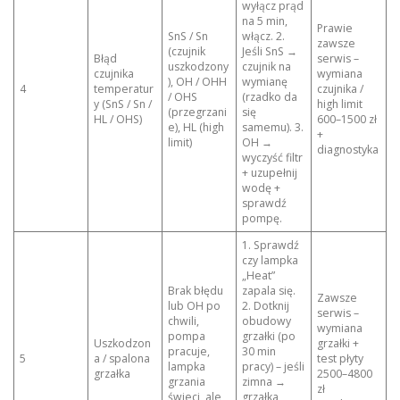
wyłącz prąd
na 5 min,
Prawie
SnS / Sn
włącz. 2.
zawsze
(czujnik
Jeśli SnS →
Błąd
serwis –
uszkodzony
czujnik na
czujnika
wymiana
), OH / OHH
wymianę
4
temperatur
czujnika /
/ OHS
(rzadko da
y (SnS / Sn /
high limit
(przegrzani
się
HL / OHS)
600–1500 zł
e), HL (high
samemu). 3.
+
limit)
OH →
diagnostyka
wyczyść filtr
+ uzupełnij
wodę +
sprawdź
pompę.
1. Sprawdź
czy lampka
„Heat”
Brak błędu
zapala się.
Zawsze
lub OH po
2. Dotknij
serwis –
chwili,
obudowy
wymiana
pompa
grzałki (po
Uszkodzon
grzałki +
pracuje,
30 min
5
a / spalona
test płyty
lampka
pracy) – jeśli
grzałka
2500–4800
grzania
zimna →
zł
świeci, ale
grzałka