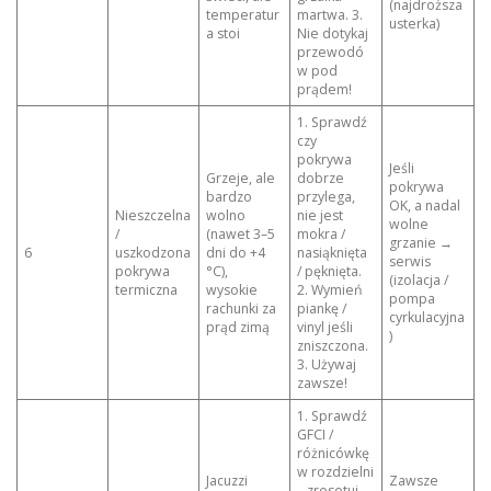
(najdroższa
temperatur
martwa. 3.
usterka)
a stoi
Nie dotykaj
przewodó
w pod
prądem!
1. Sprawdź
czy
pokrywa
Jeśli
Grzeje, ale
dobrze
pokrywa
bardzo
przylega,
OK, a nadal
Nieszczelna
wolno
nie jest
wolne
/
(nawet 3–5
mokra /
grzanie →
6
uszkodzona
dni do +4
nasiąknięta
serwis
pokrywa
°C),
/ pęknięta.
(izolacja /
termiczna
wysokie
2. Wymień
pompa
rachunki za
piankę /
cyrkulacyjna
prąd zimą
vinyl jeśli
)
zniszczona.
3. Używaj
zawsze!
1. Sprawdź
GFCI /
różnicówkę
w rozdzielni
Jacuzzi
Zawsze
– zresetuj.