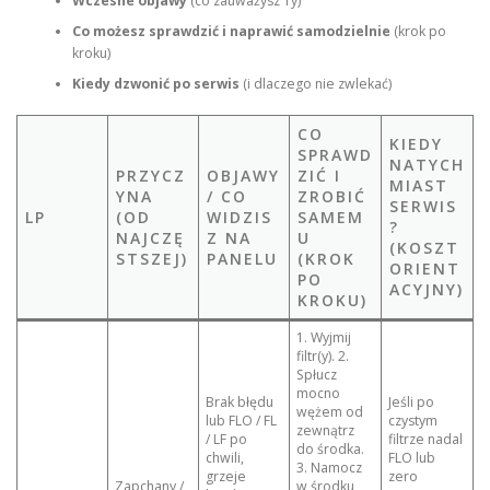
Wczesne objawy
(co zauważysz Ty)
Co możesz sprawdzić i naprawić samodzielnie
(krok po
kroku)
Kiedy dzwonić po serwis
(i dlaczego nie zwlekać)
CO
KIEDY
SPRAWD
NATYCH
PRZYCZ
OBJAWY
ZIĆ I
MIAST
YNA
/ CO
ZROBIĆ
SERWIS
LP
(OD
WIDZIS
SAMEM
?
NAJCZĘ
Z NA
U
(KOSZT
STSZEJ)
PANELU
(KROK
ORIENT
PO
ACYJNY)
KROKU)
1. Wyjmij
filtr(y). 2.
Spłucz
mocno
Brak błędu
Jeśli po
wężem od
lub FLO / FL
czystym
zewnątrz
/ LF po
filtrze nadal
do środka.
chwili,
FLO lub
3. Namocz
grzeje
zero
Zapchany /
w środku