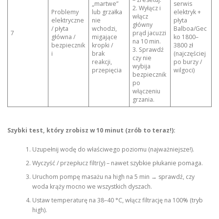
„martwe”
serwis
2. Wyłącz i
Problemy
lub grzałka
elektryk +
włącz
elektryczne
nie
płyta
główny
/ płyta
wchodzi,
Balboa/Gec
7
prąd jacuzzi
główna /
migające
ko 1800–
na 10 min.
bezpiecznik
kropki /
3800 zł
3. Sprawdź
i
brak
(najczęściej
czy nie
reakcji,
po burzy /
wybija
przepięcia
wilgoci)
bezpiecznik
po
włączeniu
grzania.
Szybki test, który zrobisz w 10 minut (zrób to teraz!):
Uzupełnij wodę do właściwego poziomu (najważniejsze!).
Wyczyść / przepłucz filtr(y) – nawet szybkie płukanie pomaga.
Uruchom pompę masażu na high na 5 min → sprawdź, czy
woda krąży mocno we wszystkich dyszach.
Ustaw temperaturę na 38–40 °C, włącz filtrację na 100% (tryb
high).