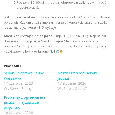
Poczekaj 30–60 min → dotknij obudowy grzałki (powinna być
ciepła/gorąca).
Jeśli po tym nadal zero postępu lub pojawia się FLO / OH / SnS → dzwoń
po serwis. Czekanie „aż samo się nagrzeje” kończy się spaloną grzałką
lub zalaną płytą (koszt ×3–5 wyższy).
Masz konkretny błąd na panelu
(np. FLO, OH, SnS, HL)? Napisz jaki
dokładnie model jacuzzi / jaki kod błędu / ile masz stopni teraz –
powiem Ci priorytet i co najprawdopodobniej do wymiany. Trzymam
kciuki, żeby to był tylko brudny filtr!
Powiązane
Serwis i Naprawa Sauny
Nasza firma robi serwis
Warszawa
jacuzzi
17 czerwca, 2023
17 stycznia, 2026
W „Serwis Sauny"
W „Serwis Sauny"
Problemy z ogrzewaniem
jacuzzi – najczęstsze
przyczyny
16 czerwca, 2026