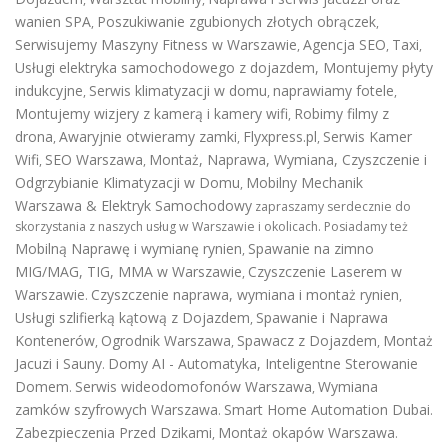
wanien SPA
Poszukiwanie zgubionych złotych obrączek
,
,
Serwisujemy Maszyny Fitness w Warszawie
Agencja SEO
Taxi
,
,
,
Usługi elektryka samochodowego z dojazdem
,
Montujemy płyty
indukcyjne
Serwis klimatyzacji w domu
naprawiamy fotele
,
,
,
Montujemy wizjery z kamerą i kamery wifi
Robimy filmy z
,
drona
Awaryjnie otwieramy zamki
Flyxpress.pl
Serwis Kamer
,
,
,
Wifi
SEO Warszawa
Montaż, Naprawa, Wymiana, Czyszczenie i
,
,
Odgrzybianie Klimatyzacji w Domu
Mobilny Mechanik
,
Warszawa & Elektryk Samochodowy
zapraszamy serdecznie do
skorzystania z naszych usług w Warszawie i okolicach. Posiadamy też
Mobilną Naprawę i wymianę rynien
Spawanie na zimno
,
MIG/MAG, TIG, MMA w Warszawie
Czyszczenie Laserem w
,
Warszawie
Czyszczenie naprawa, wymiana i montaż rynien
.
,
Usługi szlifierką kątową z Dojazdem
Spawanie i Naprawa
,
Kontenerów
Ogrodnik Warszawa
Spawacz z Dojazdem
Montaż
,
,
,
Jacuzi i Sauny
Domy AI - Automatyka, Inteligentne Sterowanie
.
Domem
Serwis wideodomofonów Warszawa
Wymiana
.
,
zamków szyfrowych Warszawa
Smart Home Automation Dubai
.
.
Zabezpieczenia Przed Dzikami
Montaż okapów Warszawa
,
.