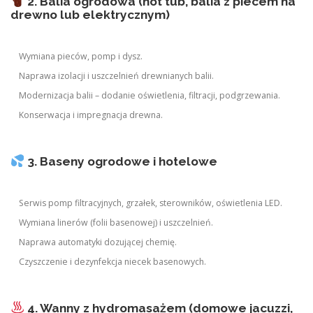
2. Balia ogrodowa (hot tub, balia z piecem na
drewno lub elektrycznym)
Wymiana pieców, pomp i dysz.
Naprawa izolacji i uszczelnień drewnianych balii.
Modernizacja balii – dodanie oświetlenia, filtracji, podgrzewania.
Konserwacja i impregnacja drewna.
3. Baseny ogrodowe i hotelowe
Serwis pomp filtracyjnych, grzałek, sterowników, oświetlenia LED.
Wymiana linerów (folii basenowej) i uszczelnień.
Naprawa automatyki dozującej chemię.
Czyszczenie i dezynfekcja niecek basenowych.
4. Wanny z hydromasażem (domowe jacuzzi,