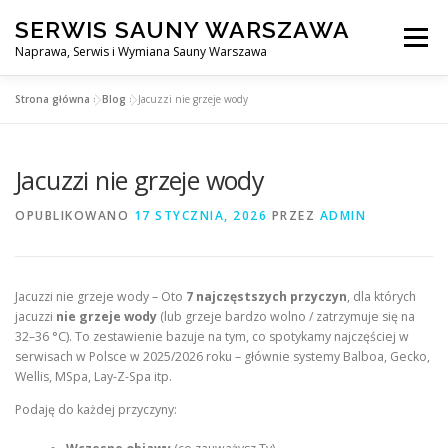
Przejdź
SERWIS SAUNY WARSZAWA
do
Menu
treści
Naprawa, Serwis i Wymiana Sauny Warszawa
Strona główna
»
Blog
»
Jacuzzi nie grzeje wody
SERWIS DO SAUNY WARSZAWA
BLOG
KONTAKT
Jacuzzi nie grzeje wody
OPUBLIKOWANO
17 STYCZNIA, 2026
PRZEZ
ADMIN
Jacuzzi nie grzeje wody – Oto
7 najczęstszych przyczyn
, dla których
jacuzzi
nie grzeje wody
(lub grzeje bardzo wolno / zatrzymuje się na
32–36 °C). To zestawienie bazuje na tym, co spotykamy najczęściej w
serwisach w Polsce w 2025/2026 roku – głównie systemy Balboa, Gecko,
Wellis, MSpa, Lay-Z-Spa itp.
Podaję do każdej przyczyny: