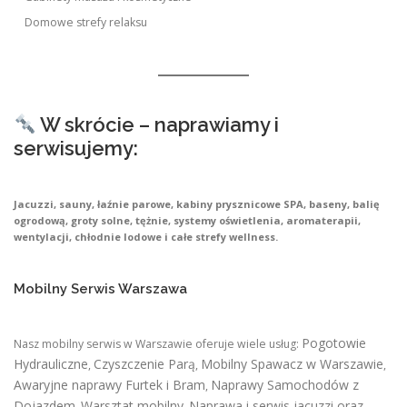
Domowe strefy relaksu
W skrócie – naprawiamy i
serwisujemy:
Jacuzzi, sauny, łaźnie parowe, kabiny prysznicowe SPA, baseny, balię
ogrodową, groty solne, tężnie, systemy oświetlenia, aromaterapii,
wentylacji, chłodnie lodowe i całe strefy wellness.
Mobilny Serwis Warszawa
Pogotowie
Nasz mobilny serwis w Warszawie oferuje wiele usług:
Hydrauliczne
Czyszczenie Parą
Mobilny Spawacz w Warszawie
,
,
,
Awaryjne naprawy Furtek i Bram
Naprawy Samochodów z
,
Dojazdem
Warsztat mobilny
Naprawa i serwis jacuzzi oraz
,
,