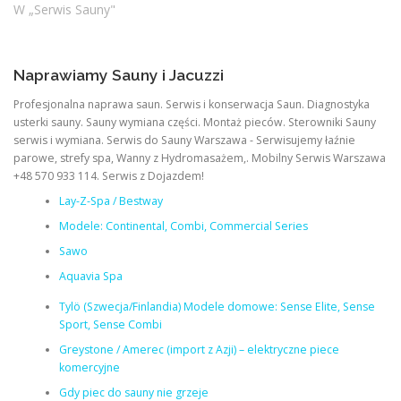
W „Serwis Sauny"
Naprawiamy Sauny i Jacuzzi
Profesjonalna naprawa saun. Serwis i konserwacja Saun. Diagnostyka
usterki sauny. Sauny wymiana części. Montaż pieców. Sterowniki Sauny
serwis i wymiana. Serwis do Sauny Warszawa - Serwisujemy łaźnie
parowe, strefy spa, Wanny z Hydromasażem,. Mobilny Serwis Warszawa
+48 570 933 114. Serwis z Dojazdem!
Lay-Z-Spa / Bestway
Modele: Continental, Combi, Commercial Series
Sawo
Aquavia Spa
Tylö (Szwecja/Finlandia) Modele domowe: Sense Elite, Sense
Sport, Sense Combi
Greystone / Amerec (import z Azji) – elektryczne piece
komercyjne
Gdy piec do sauny nie grzeje