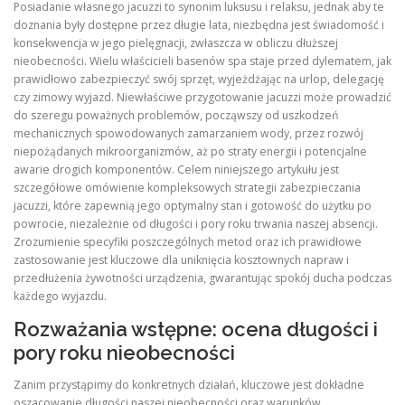
Posiadanie własnego jacuzzi to synonim luksusu i relaksu, jednak aby te
doznania były dostępne przez długie lata, niezbędna jest świadomość i
konsekwencja w jego pielęgnacji, zwłaszcza w obliczu dłuższej
nieobecności. Wielu właścicieli basenów spa staje przed dylematem, jak
prawidłowo zabezpieczyć swój sprzęt, wyjeżdżając na urlop, delegację
czy zimowy wyjazd. Niewłaściwe przygotowanie jacuzzi może prowadzić
do szeregu poważnych problemów, począwszy od uszkodzeń
mechanicznych spowodowanych zamarzaniem wody, przez rozwój
niepożądanych mikroorganizmów, aż po straty energii i potencjalne
awarie drogich komponentów. Celem niniejszego artykułu jest
szczegółowe omówienie kompleksowych strategii zabezpieczania
jacuzzi, które zapewnią jego optymalny stan i gotowość do użytku po
powrocie, niezależnie od długości i pory roku trwania naszej absencji.
Zrozumienie specyfiki poszczególnych metod oraz ich prawidłowe
zastosowanie jest kluczowe dla uniknięcia kosztownych napraw i
przedłużenia żywotności urządzenia, gwarantując spokój ducha podczas
każdego wyjazdu.
Rozważania wstępne: ocena długości i
pory roku nieobecności
Zanim przystąpimy do konkretnych działań, kluczowe jest dokładne
oszacowanie długości naszej nieobecności oraz warunków