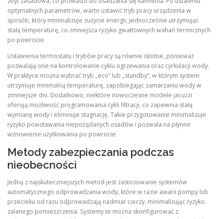
zbyt zasadowa, co prowadzi do osadzania się kamienia. Po ustaleniu
optymalnych parametrów, warto ustawić tryb pracy urządzenia w
sposób, który minimalizuje zużycie energii, jednocześnie utrzymując
stałą temperaturę, co zmniejsza ryzyko gwałtownych wahań termicznych
po powrocie.
Ustawienia termostatu i trybów pracy są równie istotne, ponieważ
pozwalają one na kontrolowanie cyklu ogrzewania oraz cyrkulacji wody.
W praktyce można wybrać tryb „eco” lub „standby”, w którym system
utrzymuje minimalną temperaturę, zapobiegając zamarzaniu wody w
zimniejsze dni. Dodatkowo, niektóre nowoczesne modele jacuzzi
oferują możliwość programowania cykli filtracji, co zapewnia stałą
wymianę wody i eliminuje stagnację. Takie przygotowanie minimalizuje
ryzyko powstawania niepożądanych osadów i pozwala na płynne
wznowienie użytkowania po powrocie.
Metody zabezpieczania podczas
nieobecności
Jedną z najskuteczniejszych metod jest zastosowanie systemów
automatycznego odprowadzania wody, które w razie awarii pompy lub
przecieku od razu odprowadzają nadmiar cieczy, minimalizując ryzyko
zalanego pomieszczenia. Systemy te można skonfigurować z