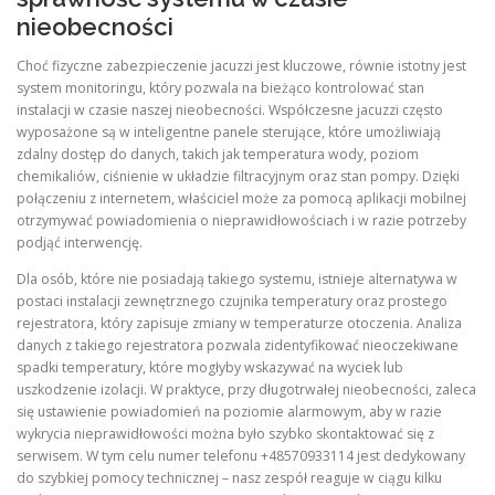
nieobecności
Choć fizyczne zabezpieczenie jacuzzi jest kluczowe, równie istotny jest
system monitoringu, który pozwala na bieżąco kontrolować stan
instalacji w czasie naszej nieobecności. Współczesne jacuzzi często
wyposażone są w inteligentne panele sterujące, które umożliwiają
zdalny dostęp do danych, takich jak temperatura wody, poziom
chemikaliów, ciśnienie w układzie filtracyjnym oraz stan pompy. Dzięki
połączeniu z internetem, właściciel może za pomocą aplikacji mobilnej
otrzymywać powiadomienia o nieprawidłowościach i w razie potrzeby
podjąć interwencję.
Dla osób, które nie posiadają takiego systemu, istnieje alternatywa w
postaci instalacji zewnętrznego czujnika temperatury oraz prostego
rejestratora, który zapisuje zmiany w temperaturze otoczenia. Analiza
danych z takiego rejestratora pozwala zidentyfikować nieoczekiwane
spadki temperatury, które mogłyby wskazywać na wyciek lub
uszkodzenie izolacji. W praktyce, przy długotrwałej nieobecności, zaleca
się ustawienie powiadomień na poziomie alarmowym, aby w razie
wykrycia nieprawidłowości można było szybko skontaktować się z
serwisem. W tym celu numer telefonu +48570933114 jest dedykowany
do szybkiej pomocy technicznej – nasz zespół reaguje w ciągu kilku