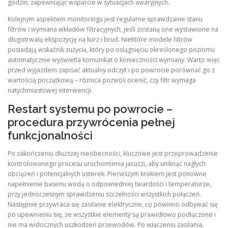
godzin, zapewniając wsparcie w sytuacjach awaryjnych.
Kolejnym aspektem monitoringu jest regularne sprawdzanie stanu
filtrów i wymiana wkładów filtracyjnych, jeśli zostaną one wystawione na
długotrwałą ekspozycję na kurz i brud. Niektóre modele filtrów
posiadają wskaźnik zużycia, który po osiągnięciu określonego poziomu
automatycznie wyświetla komunikat o konieczności wymiany. Warto więc
przed wyjazdem zapisać aktualny odczyt i po powrocie porównać go z
wartością początkową – różnica pozwoli ocenić, czy filtr wymaga
natychmiastowej interwencji.
Restart systemu po powrocie –
procedura przywrócenia pełnej
funkcjonalności
Po zakończeniu dłuższej nieobecności, kluczowe jest przeprowadzenie
kontrolowanego procesu uruchomienia jacuzzi, aby uniknąć nagłych
obciążeń i potencjalnych usterek. Pierwszym krokiem jest ponowne
napełnienie basenu wodą o odpowiedniej twardości i temperaturze,
przy jednoczesnym sprawdzeniu szczelności wszystkich połączeń.
Następnie przywraca się zasilanie elektryczne, co powinno odbywać się
po upewnieniu się, że wszystkie elementy są prawidłowo podłączone i
nie ma widocznych uszkodzeń przewodów. Po włączeniu zasilania,