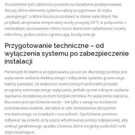
Zrozumienie tych zależności pozwala na świadome podejmowanie
decyzji, które elementy systemu należy przygotować do trybu
„awaryjnego”, a które można pozostawić w stanie naturalnym. Na
przykład, utrzymanie temperatury wody powyżej 30 °C w połączeniu z
minimalnym dozowaniem chloru może skutecznie zahamować rozwój
mikroflory, jednocześnie ograniczając koszty energii.
Przygotowanie techniczne – od
wyłączenia systemu po zabezpieczenie
instalacji
Pierwszym krokiem w przygotowaniu jacuzzi do dłuższego postoju jest
wyłączenie zasilania elektrycznego i odłączenie systemu grzewczego.
Należy pamiętać, że większość nowoczesnych jednostek posiada
programy automatycznego wyłączania, jednak ręczne odcięcie zasilania
zapewnia dodatkowy poziom bezpieczeństwa. Po wyłączeniu napięcia,
kluczowe jest opróżnienie wody – nie tylko z uwagi na możliwość
powstawania osadów, ale także w celu zmniejszenia obciążenia
mechanicznego na ściankach i uszczelkach. Opróżnianie powinno
odbywać się powoli, przy użyciu wbudowanej pompy odpływowej, aby
uniknąć gwałtownego spadku ciśnienia, które mogłoby uszkodzić rurki
doprowadzające.