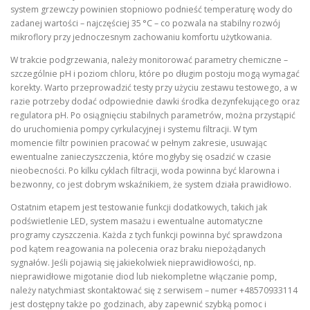
system grzewczy powinien stopniowo podnieść temperaturę wody do
zadanej wartości – najczęściej 35 °C – co pozwala na stabilny rozwój
mikroflory przy jednoczesnym zachowaniu komfortu użytkowania.
W trakcie podgrzewania, należy monitorować parametry chemiczne –
szczególnie pH i poziom chloru, które po długim postoju mogą wymagać
korekty. Warto przeprowadzić testy przy użyciu zestawu testowego, a w
razie potrzeby dodać odpowiednie dawki środka dezynfekującego oraz
regulatora pH. Po osiągnięciu stabilnych parametrów, można przystąpić
do uruchomienia pompy cyrkulacyjnej i systemu filtracji. W tym
momencie filtr powinien pracować w pełnym zakresie, usuwając
ewentualne zanieczyszczenia, które mogłyby się osadzić w czasie
nieobecności. Po kilku cyklach filtracji, woda powinna być klarowna i
bezwonny, co jest dobrym wskaźnikiem, że system działa prawidłowo.
Ostatnim etapem jest testowanie funkcji dodatkowych, takich jak
podświetlenie LED, system masażu i ewentualne automatyczne
programy czyszczenia. Każda z tych funkcji powinna być sprawdzona
pod kątem reagowania na polecenia oraz braku niepożądanych
sygnałów. Jeśli pojawią się jakiekolwiek nieprawidłowości, np.
nieprawidłowe migotanie diod lub niekompletne włączanie pomp,
należy natychmiast skontaktować się z serwisem – numer +48570933114
jest dostępny także po godzinach, aby zapewnić szybką pomoc i