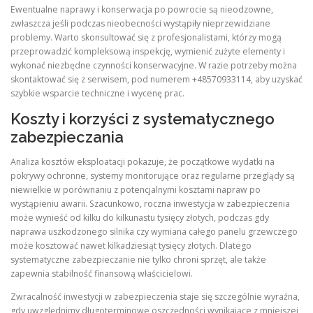
Ewentualne naprawy i konserwacja po powrocie są nieodzowne,
zwłaszcza jeśli podczas nieobecności wystąpiły nieprzewidziane
problemy. Warto skonsultować się z profesjonalistami, którzy mogą
przeprowadzić kompleksową inspekcję, wymienić zużyte elementy i
wykonać niezbędne czynności konserwacyjne. W razie potrzeby można
skontaktować się z serwisem, pod numerem +48570933114, aby uzyskać
szybkie wsparcie techniczne i wycenę prac.
Koszty i korzyści z systematycznego
zabezpieczania
Analiza kosztów eksploatacji pokazuje, że początkowe wydatki na
pokrywy ochronne, systemy monitorujące oraz regularne przeglądy są
niewielkie w porównaniu z potencjalnymi kosztami napraw po
wystąpieniu awarii. Szacunkowo, roczna inwestycja w zabezpieczenia
może wynieść od kilku do kilkunastu tysięcy złotych, podczas gdy
naprawa uszkodzonego silnika czy wymiana całego panelu grzewczego
może kosztować nawet kilkadziesiąt tysięcy złotych. Dlatego
systematyczne zabezpieczanie nie tylko chroni sprzęt, ale także
zapewnia stabilność finansową właścicielowi.
Zwracalność inwestycji w zabezpieczenia staje się szczególnie wyraźna,
gdy uwzględnimy długoterminowe oszczędności wynikające z mniejszej