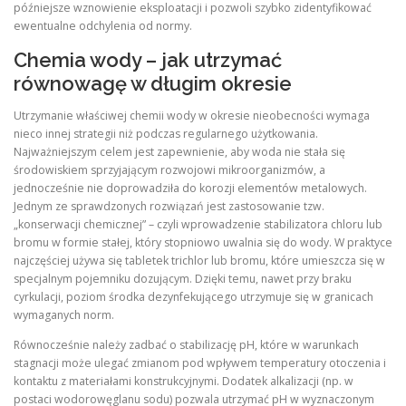
późniejsze wznowienie eksploatacji i pozwoli szybko zidentyfikować
ewentualne odchylenia od normy.
Chemia wody – jak utrzymać
równowagę w długim okresie
Utrzymanie właściwej chemii wody w okresie nieobecności wymaga
nieco innej strategii niż podczas regularnego użytkowania.
Najważniejszym celem jest zapewnienie, aby woda nie stała się
środowiskiem sprzyjającym rozwojowi mikroorganizmów, a
jednocześnie nie doprowadziła do korozji elementów metalowych.
Jednym ze sprawdzonych rozwiązań jest zastosowanie tzw.
„konserwacji chemicznej” – czyli wprowadzenie stabilizatora chloru lub
bromu w formie stałej, który stopniowo uwalnia się do wody. W praktyce
najczęściej używa się tabletek trichlor lub bromu, które umieszcza się w
specjalnym pojemniku dozującym. Dzięki temu, nawet przy braku
cyrkulacji, poziom środka dezynfekującego utrzymuje się w granicach
wymaganych norm.
Równocześnie należy zadbać o stabilizację pH, które w warunkach
stagnacji może ulegać zmianom pod wpływem temperatury otoczenia i
kontaktu z materiałami konstrukcyjnymi. Dodatek alkalizacji (np. w
postaci wodorowęglanu sodu) pozwala utrzymać pH w wyznaczonym