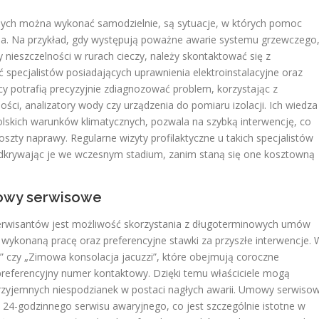
ych można wykonać samodzielnie, są sytuacje, w których pomoc
będna. Na przykład, gdy występują poważne awarie systemu grzewczego
y nieszczelności w rurach cieczy, należy skontaktować się z
ć specjalistów posiadających uprawnienia elektroinstalacyjne oraz
nicy potrafią precyzyjnie zdiagnozować problem, korzystając z
ości, analizatory wody czy urządzenia do pomiaru izolacji. Ich wiedza
lskich warunków klimatycznych, pozwala na szybką interwencję, co
szty naprawy. Regularne wizyty profilaktyczne u takich specjalistów
dkrywając je we wczesnym stadium, zanim staną się one kosztowną
owy serwisowe
 serwisantów jest możliwość skorzystania z długoterminowych umów
wykonaną pracę oraz preferencyjne stawki za przyszłe interwencje. 
a” czy „Zimowa konsolacja jacuzzi”, które obejmują coroczne
 preferencyjny numer kontaktowy. Dzięki temu właściciele mogą
przyjemnych niespodzianek w postaci nagłych awarii. Umowy serwiso
24-godzinnego serwisu awaryjnego, co jest szczególnie istotne w