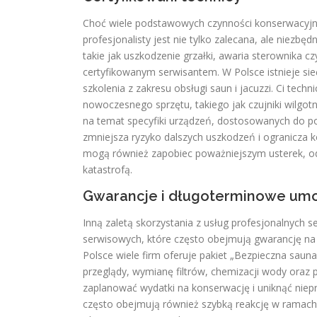
Choć wiele podstawowych czynności konserwacyjn
profesjonalisty jest nie tylko zalecana, ale niez
takie jak uszkodzenie grzałki, awaria sterownika cz
certyfikowanym serwisantem. W Polsce istnieje sie
szkolenia z zakresu obsługi saun i jacuzzi. Ci tech
nowoczesnego sprzętu, takiego jak czujniki wilgotn
na temat specyfiki urządzeń, dostosowanych do po
zmniejsza ryzyko dalszych uszkodzeń i ogranicza ko
mogą również zapobiec poważniejszym usterek, o
katastrofą.
Gwarancje i długoterminowe um
Inną zaletą skorzystania z usług profesjonalnych
serwisowych, które często obejmują gwarancję na 
Polsce wiele firm oferuje pakiet „Bezpieczna saun
przeglądy, wymianę filtrów, chemizacji wody oraz
zaplanować wydatki na konserwację i uniknąć nie
często obejmują również szybką reakcję w ramach 