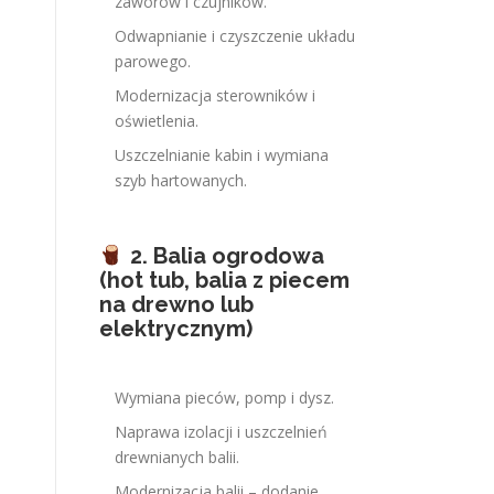
zaworów i czujników.
Odwapnianie i czyszczenie układu
parowego.
Modernizacja sterowników i
oświetlenia.
Uszczelnianie kabin i wymiana
szyb hartowanych.
2. Balia ogrodowa
(hot tub, balia z piecem
na drewno lub
elektrycznym)
Wymiana pieców, pomp i dysz.
Naprawa izolacji i uszczelnień
drewnianych balii.
Modernizacja balii – dodanie