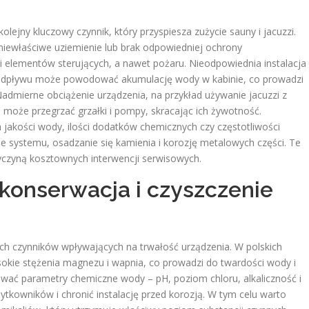
olejny kluczowy czynnik, który przyspiesza zużycie sauny i jacuzzi.
, niewłaściwe uziemienie lub brak odpowiedniej ochrony
 elementów sterujących, a nawet pożaru. Nieodpowiednia instalacja
 odpływu może powodować akumulację wody w kabinie, co prowadzi
Nadmierne obciążenie urządzenia, na przykład używanie jacuzzi z
może przegrzać grzałki i pompy, skracając ich żywotność.
 jakości wody, ilości dodatków chemicznych czy częstotliwości
e systemu, osadzanie się kamienia i korozję metalowych części. Te
yczyną kosztownych interwencji serwisowych.
 konserwacja i czyszczenie
ych czynników wpływających na trwałość urządzenia. W polskich
kie stężenia magnezu i wapnia, co prowadzi do twardości wody i
ować parametry chemiczne wody – pH, poziom chloru, alkaliczność i
tkowników i chronić instalację przed korozją. W tym celu warto