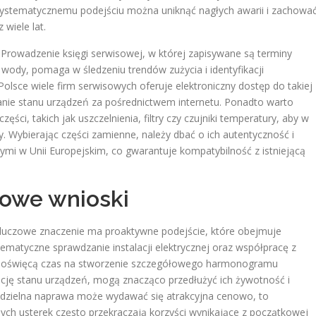
 systematycznemu podejściu można uniknąć nagłych awarii i zachowa
wiele lat.
Prowadzenie księgi serwisowej, w której zapisywane są terminy
wody, pomaga w śledzeniu trendów zużycia i identyfikacji
lsce wiele firm serwisowych oferuje elektroniczny dostęp do takiej
anie stanu urządzeń za pośrednictwem internetu. Ponadto warto
i, takich jak uszczelnienia, filtry czy czujniki temperatury, aby w
. Wybierając części zamienne, należy dbać o ich autentyczność i
i w Unii Europejskim, co gwarantuje kompatybilność z istniejącą
owe wnioski
kluczowe znaczenie ma proaktywne podejście, które obejmuje
tematyczne sprawdzanie instalacji elektrycznej oraz współpracę z
rzy poświęcą czas na stworzenie szczegółowego harmonogramu
cję stanu urządzeń, mogą znacząco przedłużyć ich żywotność i
odzielna naprawa może wydawać się atrakcyjna cenowo, to
ych usterek często przekraczają korzyści wynikające z początkowej