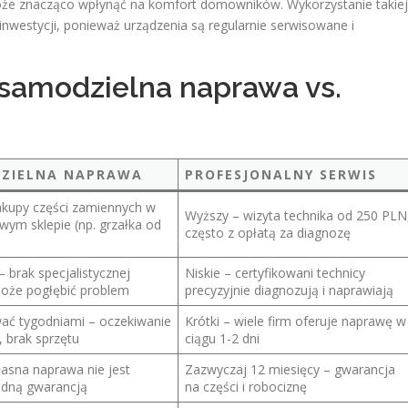
oże znacząco wpłynąć na komfort domowników. Wykorzystanie takiej
nwestycji, ponieważ urządzenia są regularnie serwisowane i
samodzielna naprawa vs.
ZIELNA NAPRAWA
PROFESJONALNY SERWIS
zakupy części zamiennych w
Wyższy – wizyta technika od 250 PLN
wym sklepie (np. grzałka od
często z opłatą za diagnozę
)
 brak specjalistycznej
Niskie – certyfikowani technicy
oże pogłębić problem
precyzyjnie diagnozują i naprawiają
ać tygodniami – oczekiwanie
Krótki – wiele firm oferuje naprawę w
, brak sprzętu
ciągu 1-2 dni
łasna naprawa nie jest
Zazwyczaj 12 miesięcy – gwarancja
adną gwarancją
na części i robociznę