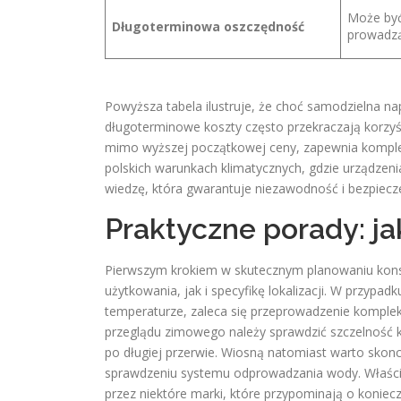
Może być
Długoterminowa oszczędność
prowadzą
Powyższa tabela ilustruje, że choć samodzielna n
długoterminowe koszty często przekraczają korzyś
mimo wyższej początkowej ceny, zapewnia komplek
polskich warunkach klimatycznych, gdzie urządz
wiedzę, która gwarantuje niezawodność i bezpiec
Praktyczne porady: j
Pierwszym krokiem w skutecznym planowaniu konser
użytkowania, jak i specyfikę lokalizacji. W przypa
temperaturze, zaleca się przeprowadzenie kompl
przeglądu zimowego należy sprawdzić szczelność ka
po długiej przerwie. Wiosną natomiast warto skonc
sprawdzeniu systemu odprowadzania wody. Właścic
przez niektóre marki, które przypominają o koniec