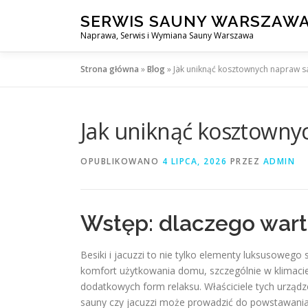
Przejdź
SERWIS SAUNY WARSZAW
do
Naprawa, Serwis i Wymiana Sauny Warszawa
treści
Strona główna
»
Blog
»
Jak uniknąć kosztownych napraw sa
Jak uniknąć kosztownyc
OPUBLIKOWANO
4 LIPCA, 2026
PRZEZ
ADMIN
Wstęp: dlaczego warto
Besiki i jacuzzi to nie tylko elementy luksusowego
komfort użytkowania domu, szczególnie w klimac
dodatkowych form relaksu. Właściciele tych urządz
sauny czy jacuzzi może prowadzić do powstawania 