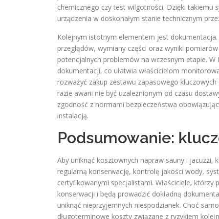
chemicznego czy test wilgotności. Dzięki takiemu
urządzenia w doskonałym stanie technicznym przez 
Kolejnym istotnym elementem jest dokumentacja. 
przeglądów, wymiany części oraz wyniki pomiarów 
potencjalnych problemów na wczesnym etapie. W Po
dokumentacji, co ułatwia właścicielom monitorow
rozważyć zakup zestawu zapasowego kluczowych częśc
razie awarii nie być uzależnionym od czasu dostawy
zgodność z normami bezpieczeństwa obowiązującym
instalacją.
Podsumowanie: klucz
Aby uniknąć kosztownych napraw sauny i jacuzzi, 
regularną konserwację, kontrolę jakości wody, sys
certyfikowanymi specjalistami. Właściciele, któ
konserwacji i będą prowadzić dokładną dokumenta
uniknąć nieprzyjemnych niespodzianek. Choć sam
długoterminowe koszty związane z ryzykiem kolejn