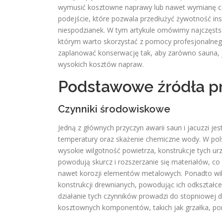
wymusić kosztowne naprawy lub nawet wymianę ca
podejście, które pozwala przedłużyć żywotność in
niespodzianek. W tym artykule omówimy najczęsts
którym warto skorzystać z pomocy profesjonalneg
zaplanować konserwację tak, aby zarówno sauna, jak
wysokich kosztów napraw.
Podstawowe źródła p
Czynniki środowiskowe
Jedną z głównych przyczyn awarii saun i jacuzzi jes
temperatury oraz skażenie chemiczne wody. W pols
wysokie wilgotność powietrza, konstrukcje tych ur
powodują skurcz i rozszerzanie się materiałów, co 
nawet korozji elementów metalowych. Ponadto wilg
konstrukcji drewnianych, powodując ich odkształ
działanie tych czynników prowadzi do stopniowej
kosztownych komponentów, takich jak grzałka, po