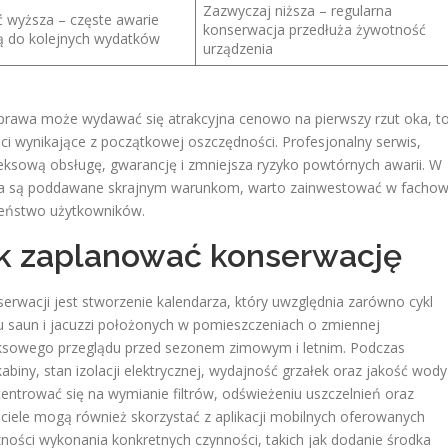
Zazwyczaj niższa – regularna
 wyższa – częste awarie
konserwacja przedłuża żywotność
 do kolejnych wydatków
urządzenia
aprawa może wydawać się atrakcyjna cenowo na pierwszy rzut oka, t
ci wynikające z początkowej oszczędności. Profesjonalny serwis,
sową obsługę, gwarancję i zmniejsza ryzyko powtórnych awarii. W
enia są poddawane skrajnym warunkom, warto zainwestować w facho
zeństwo użytkowników.
ak zaplanować konserwację
wacji jest stworzenie kalendarza, który uwzględnia zarówno cykl
dku saun i jacuzzi położonych w pomieszczeniach o zmiennej
eksowego przeglądu przed sezonem zimowym i letnim. Podczas
biny, stan izolacji elektrycznej, wydajność grzałek oraz jakość wody
entrować się na wymianie filtrów, odświeżeniu uszczelnień oraz
iele mogą również skorzystać z aplikacji mobilnych oferowanych
zności wykonania konkretnych czynności, takich jak dodanie środka