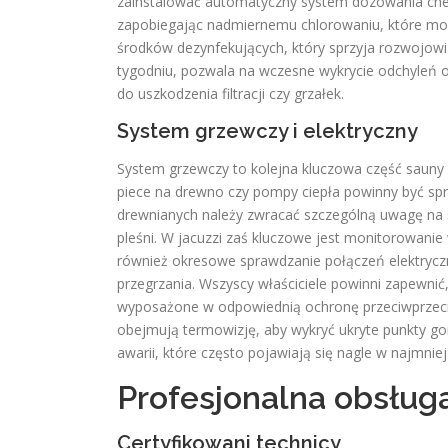
zainstalować automatyczny system dozowania chem
zapobiegając nadmiernemu chlorowaniu, które może 
środków dezynfekujących, który sprzyja rozwojowi b
tygodniu, pozwala na wczesne wykrycie odchyleń o
do uszkodzenia filtracji czy grzałek.
System grzewczy i elektryczny
System grzewczy to kolejna kluczowa część sauny i 
piece na drewno czy pompy ciepła powinny być spra
drewnianych należy zwracać szczególną uwagę na 
pleśni. W jacuzzi zaś kluczowe jest monitorowanie
również okresowe sprawdzanie połączeń elektrycz
przegrzania. Wszyscy właściciele powinni zapewnić
wyposażone w odpowiednią ochronę przeciwprzeciw
obejmują termowizję, aby wykryć ukryte punkty go
awarii, które często pojawiają się nagle w najmn
Profesjonalna obsługa
Certyfikowani technicy