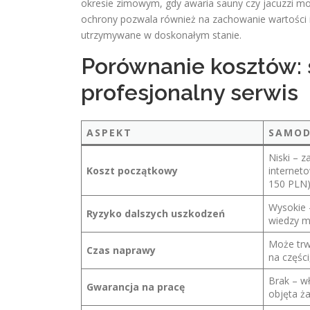
okresie zimowym, gdy awaria sauny czy jacuzzi m
ochrony pozwala również na zachowanie wartości i
utrzymywane w doskonałym stanie.
Porównanie kosztów: 
profesjonalny serwis
ASPEKT
SAMOD
Niski – 
Koszt początkowy
interneto
150 PLN
Wysokie –
Ryzyko dalszych uszkodzeń
wiedzy m
Może trw
Czas naprawy
na części
Brak – w
Gwarancja na pracę
objęta ż