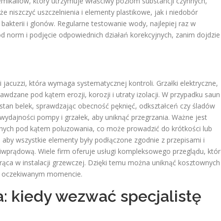
ikaliów, który utrzymuje właściwy poziom substancji czynnych,
niszczyć uszczelnienia i elementy plastikowe, jak i niedobór
akterii i glonów. Regularne testowanie wody, najlepiej raz w
d norm i podjęcie odpowiednich działań korekcyjnych, zanim dojdzie
jacuzzi, która wymaga systematycznej kontroli. Grzałki elektryczne,
wdzane pod kątem erozji, korozji i utraty izolacji. W przypadku saun
stan belek, sprawdzając obecność pęknięć, odkształceń czy śladów
 wydajności pompy i grzałek, aby uniknąć przegrzania. Ważne jest
nych pod kątem poluzowania, co może prowadzić do krótkości lub
, aby wszystkie elementy były podłączone zgodnie z przepisami i
prądową. Wiele firm oferuje usługi kompleksowego przeglądu, któr
rąca w instalacji grzewczej. Dzięki temu można uniknąć kosztownych
iej oczekiwanym momencie.
: kiedy wezwać specjalistę