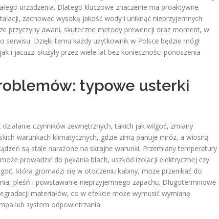
łego urządzenia. Dlatego kluczowe znaczenie ma proaktywne
stalacji, zachować wysoką jakość wody i uniknąć nieprzyjemnych
ze przyczyny awarii, skuteczne metody prewencji oraz moment, w
o serwisu. Dzięki temu każdy użytkownik w Polsce będzie mógł
 i jacuzzi służyły przez wiele lat bez konieczności ponoszenia
roblemów: typowe usterki
t działanie czynników zewnętrznych, takich jak wilgoć, zmiany
kich warunkach klimatycznych, gdzie zimą panuje mróz, a wiosną
ządzeń są stale narażone na skrajne warunki. Przemiany temperatury
może prowadzić do pękania blach, uszkód izolacji elektrycznej czy
oć, która gromadzi się w otoczeniu kabiny, może przenikać do
cenia, pleśń i powstawanie nieprzyjemnego zapachu. Długoterminowe
 degradacji materiałów, co w efekcie może wymusić wymianę
mpa lub system odpowietrzania.