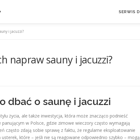
A
SERWIS 
uny i jacuzzi?
h napraw sauny i jacuzzi?
 dbać o saunę i jacuzzi
 stylu życia, ale także inwestycja, która może znacząco podnieść
ie panującym w Polsce, gdzie zimowe wieczory często wymagają
eń często zdają sobie sprawę z faktu, że regularne eksploatowanie
usterek, które – jeśli nie są reagowane odpowiednio szybko – mogą