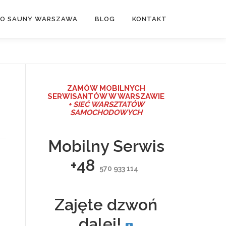
DO SAUNY WARSZAWA
BLOG
KONTAKT
ZAMÓW MO
BILNYCH
SERWISANTÓW W WARSZAWIE
+ SIEĆ WARSZTATÓW
SAMOCHODOWYCH
Mobilny Serwis
+48
570 933 114
Zajęte dzwoń
dalej!