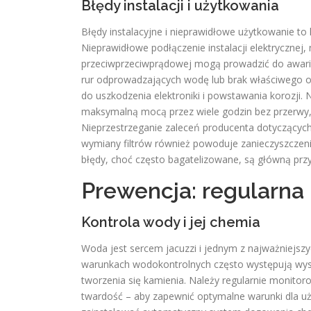
Błędy instalacji i użytkowania
Błędy instalacyjne i nieprawidłowe użytkowanie to k
Nieprawidłowe podłączenie instalacji elektrycznej
przeciwprzeciwprądowej mogą prowadzić do awarii
rur odprowadzających wodę lub brak właściwego
do uszkodzenia elektroniki i powstawania korozji. 
maksymalną mocą przez wiele godzin bez przerwy, 
Nieprzestrzeganie zaleceń producenta dotyczących
wymiany filtrów również powoduje zanieczyszczeni
błędy, choć często bagatelizowane, są główną prz
Prewencja: regularna
Kontrola wody i jej chemia
Woda jest sercem jacuzzi i jednym z najważniejsz
warunkach wodokontrolnych często występują wyso
tworzenia się kamienia. Należy regularnie monitor
twardość – aby zapewnić optymalne warunki dla uży