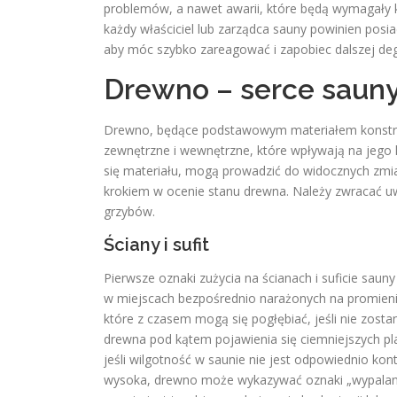
problemów, a nawet awarii, które będą wymagały 
każdy właściciel lub zarządca sauny powinien posia
aby móc szybko zareagować i zapobiec dalszej deg
Drewno – serce sauny:
Drewno, będące podstawowym materiałem konstrukc
zewnętrzne i wewnętrzne, które wpływają na jego 
się materiału, mogą prowadzić do widocznych zmia
krokiem w ocenie stanu drewna. Należy zwracać uwa
grzybów.
Ściany i sufit
Pierwsze oznaki zużycia na ścianach i suficie saun
w miejscach bezpośrednio narażonych na promienio
które z czasem mogą się pogłębiać, jeśli nie zo
drewna pod kątem pojawienia się ciemniejszych pl
jeśli wilgotność w saunie nie jest odpowiednio ko
wysoka, drewno może wykazywać oznaki „wypalania