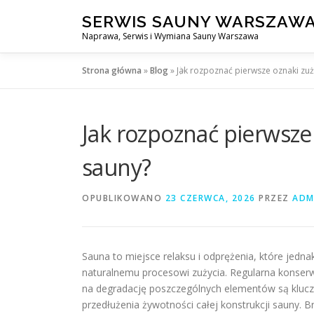
Przejdź
SERWIS SAUNY WARSZAW
do
Naprawa, Serwis i Wymiana Sauny Warszawa
treści
Strona główna
»
Blog
»
Jak rozpoznać pierwsze oznaki zu
Jak rozpoznać pierwsze
sauny?
OPUBLIKOWANO
23 CZERWCA, 2026
PRZEZ
ADM
Sauna to miejsce relaksu i odprężenia, które jedn
naturalnemu procesowi zużycia. Regularna konse
na degradację poszczególnych elementów są klucz
przedłużenia żywotności całej konstrukcji sauny.