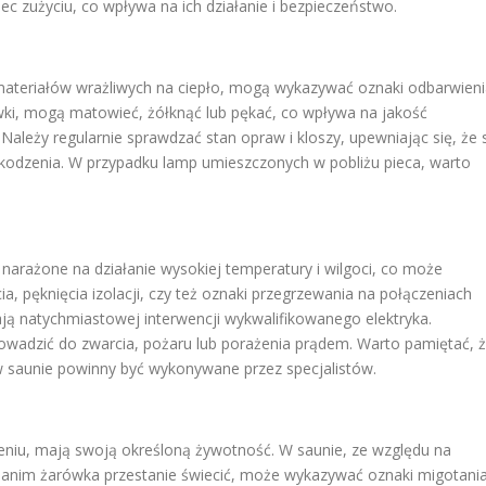
c zużyciu, co wpływa na ich działanie i bezpieczeństwo.
ateriałów wrażliwych na ciepło, mogą wykazywać oznaki odbarwieni
ówki, mogą matowieć, żółknąć lub pękać, co wpływa na jakość
ależy regularnie sprawdzać stan opraw i kloszy, upewniając się, że 
odzenia. W przypadku lamp umieszczonych w pobliżu pieca, warto
 narażone na działanie wysokiej temperatury i wilgoci, co może
ia, pęknięcia izolacji, czy też oznaki przegrzewania na połączeniach
ją natychmiastowej interwencji wykwalifikowanego elektryka.
wadzić do zwarcia, pożaru lub porażenia prądem. Warto pamiętać, 
 w saunie powinny być wykonywane przez specjalistów.
niu, mają swoją określoną żywotność. W saunie, ze względu na
Zanim żarówka przestanie świecić, może wykazywać oznaki migotania