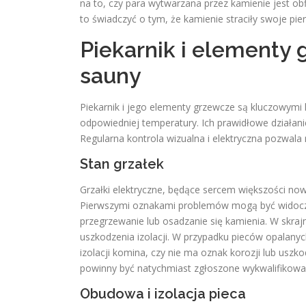
na to, czy para wytwarzana przez kamienie jest obf
to świadczyć o tym, że kamienie straciły swoje p
Piekarnik i elementy
sauny
Piekarnik i jego elementy grzewcze są kluczowym
odpowiedniej temperatury. Ich prawidłowe działan
Regularna kontrola wizualna i elektryczna pozwal
Stan grzałek
Grzałki elektryczne, będące sercem większości no
Pierwszymi oznakami problemów mogą być widoczn
przegrzewanie lub osadzanie się kamienia. W skra
uszkodzenia izolacji. W przypadku pieców opalany
izolacji komina, czy nie ma oznak korozji lub usz
powinny być natychmiast zgłoszone wykwalifikowan
Obudowa i izolacja pieca