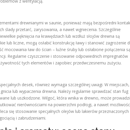
problemów z wentylacją.
elementami drewnianymi w saunie, ponieważ mają bezpośredni kontak
h ślady przetarć, zarysowania, a nawet wgniecenia. Szczególnie
 Niewielkie pęknięcia na krawędziach lub wzdłuż słojów drewna są
okie lub liczne, mogą osłabić konstrukcję ławy i stanowić zagrożenie d
ść mocowania ław do ścian – luźne śruby lub osłabione połączenia s
ji. Regularne czyszczenie i stosowanie odpowiednich impregnatów
żywotność tych elementów i zapobiec przedwczesnemu zużyciu.
specjalnych desek, również wymaga szczególnej uwagi. W miejscach,
gnicia lub wypaczenia drewna. Należy regularnie sprawdzać stan fug
zowane lub uszkodzone. Wilgoć, która wnika w drewno, może prowadzi
skutkować nierównościami na powierzchni podłogi, a nawet możliwośc
leca się stosowanie specjalnych olejów lub lakierów przeznaczonych
ociącią i zabrudzeniami.