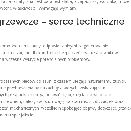
ita i aromatyczna. Jeśli para jest słaba, a zapach szybko znika, może
ierwotne właściwości i wymagają wymiany.
 grzewcze – serce techniczne
i komponentami sauny, odpowiedzialnymi za generowanie
ie jest niezbędne dla komfortu i bezpieczeństwa użytkowników.
a na wczesne wykrycie potencjalnych problemów.
woczesnych pieców do saun, z czasem ulegają naturalnemu zużyciu.
e przebarwienia na rurkach grzewczych, wskazujące na
jnych przypadkach mogą pojawić się pęknięcia lub widoczne
ch drewnem, należy zwrócić uwagę na stan rusztu, drzwiczek oraz
kodzeń mechanicznych. Wszelkie niepokojące objawy dotyczące grzałe
emu specjaliście.