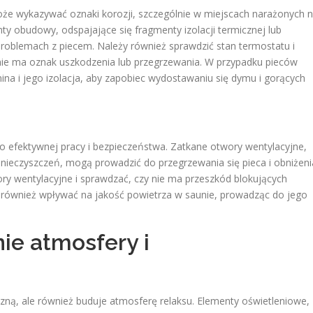
e wykazywać oznaki korozji, szczególnie w miejscach narażonych 
y obudowy, odspajające się fragmenty izolacji termicznej lub
roblemach z piecem. Należy również sprawdzić stan termostatu i
y nie ma oznak uszkodzenia lub przegrzewania. W przypadku pieców
na i jego izolacja, aby zapobiec wydostawaniu się dymu i gorących
o efektywnej pracy i bezpieczeństwa. Zatkane otwory wentylacyjne,
eczyszczeń, mogą prowadzić do przegrzewania się pieca i obniżeni
ry wentylacyjne i sprawdzać, czy nie ma przeszkód blokujących
 również wpływać na jakość powietrza w saunie, prowadząc do jego
ie atmosfery i
yczną, ale również buduje atmosferę relaksu. Elementy oświetleniowe,