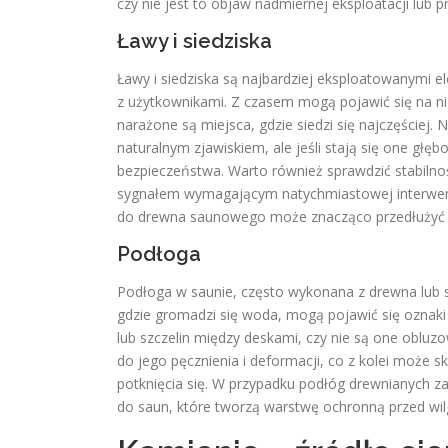
czy nie jest to objaw nadmiernej eksploatacji lub 
Ławy i siedziska
Ławy i siedziska są najbardziej eksploatowanymi 
z użytkownikami. Z czasem mogą pojawić się na nic
narażone są miejsca, gdzie siedzi się najczęściej.
naturalnym zjawiskiem, ale jeśli stają się one głęb
bezpieczeństwa. Warto również sprawdzić stabilno
sygnałem wymagającym natychmiastowej interwenc
do drewna saunowego może znacząco przedłużyć 
Podłoga
Podłoga w saunie, często wykonana z drewna lub 
gdzie gromadzi się woda, mogą pojawić się oznaki 
lub szczelin między deskami, czy nie są one oblu
do jego pęcznienia i deformacji, co z kolei może 
potknięcia się. W przypadku podłóg drewnianych za
do saun, które tworzą warstwę ochronną przed wilg