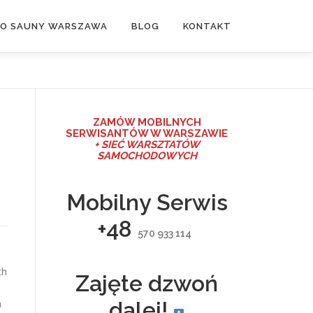
DO SAUNY WARSZAWA
BLOG
KONTAKT
ZAMÓW MO
BILNYCH
SERWISANTÓW W WARSZAWIE
+ SIEĆ WARSZTATÓW
SAMOCHODOWYCH
Mobilny Serwis
+48
570 933 114
ch
Zajęte dzwoń
h
dalej!