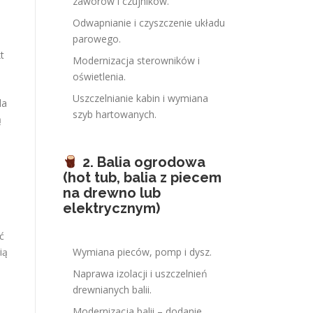
zaworów i czujników.
Odwapnianie i czyszczenie układu
parowego.
t
Modernizacja sterowników i
oświetlenia.
Uszczelnianie kabin i wymiana
la
szyb hartowanych.
ą
2. Balia ogrodowa
(hot tub, balia z piecem
na drewno lub
elektrycznym)
ć
ią
Wymiana pieców, pomp i dysz.
Naprawa izolacji i uszczelnień
drewnianych balii.
Modernizacja balii – dodanie