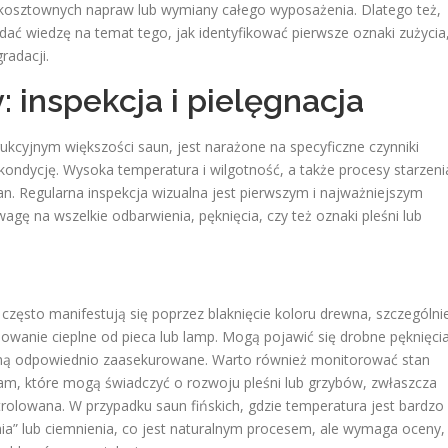
kosztownych napraw lub wymiany całego wyposażenia. Dlatego też,
dać wiedzę na temat tego, jak identyfikować pierwsze oznaki zużycia
radacji.
 inspekcja i pielęgnacja
yjnym większości saun, jest narażone na specyficzne czynniki
kondycję. Wysoka temperatura i wilgotność, a także procesy starzeni
n. Regularna inspekcja wizualna jest pierwszym i najważniejszym
gę na wszelkie odbarwienia, pęknięcia, czy też oznaki pleśni lub
y często manifestują się poprzez blaknięcie koloru drewna, szczególni
wanie cieplne od pieca lub lamp. Mogą pojawić się drobne pęknięcia
staną odpowiednio zaasekurowane. Warto również monitorować stan
am, które mogą świadczyć o rozwoju pleśni lub grzybów, zwłaszcza
ntrolowana. W przypadku saun fińskich, gdzie temperatura jest bardzo
” lub ciemnienia, co jest naturalnym procesem, ale wymaga oceny,