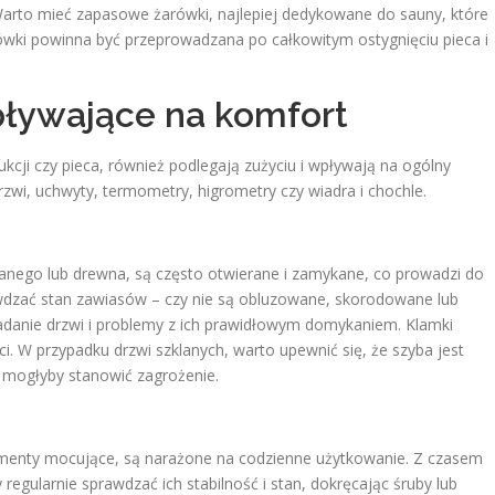
 Warto mieć zapasowe żarówki, najlepiej dedykowane do sauny, które
wki powinna być przeprowadzana po całkowitym ostygnięciu pieca i
pływające na komfort
ukcji czy pieca, również podlegają zużyciu i wpływają na ogólny
rzwi, uchwyty, termometry, higrometry czy wiadra i chochle.
anego lub drewna, są często otwierane i zamykane, co prowadzi do
awdzać stan zawiasów – czy nie są obluzowane, skorodowane lub
nie drzwi i problemy z ich prawidłowym domykaniem. Klamki
i. W przypadku drzwi szklanych, warto upewnić się, że szyba jest
e mogłyby stanowić zagrożenie.
lementy mocujące, są narażone na codzienne użytkowanie. Z czasem
regularnie sprawdzać ich stabilność i stan, dokręcając śruby lub