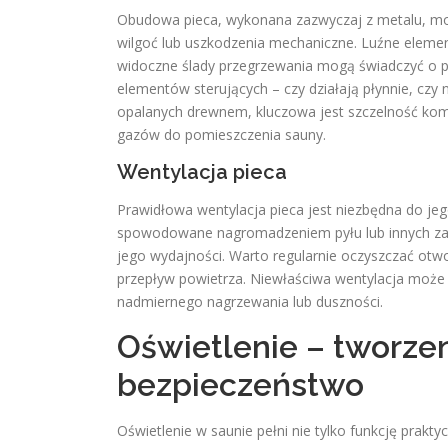
Obudowa pieca, wykonana zazwyczaj z metalu, moż
wilgoć lub uszkodzenia mechaniczne. Luźne element
widoczne ślady przegrzewania mogą świadczyć o p
elementów sterujących – czy działają płynnie, cz
opalanych drewnem, kluczowa jest szczelność komi
gazów do pomieszczenia sauny.
Wentylacja pieca
Prawidłowa wentylacja pieca jest niezbędna do jeg
spowodowane nagromadzeniem pyłu lub innych zani
jego wydajności. Warto regularnie oczyszczać otwo
przepływ powietrza. Niewłaściwa wentylacja może
nadmiernego nagrzewania lub duszności.
Oświetlenie – tworzen
bezpieczeństwo
Oświetlenie w saunie pełni nie tylko funkcję prakt