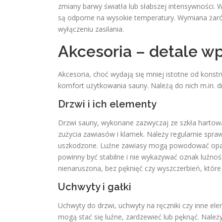
zmiany barwy światła lub słabszej intensywności.
są odporne na wysokie temperatury. Wymiana żaró
wyłączeniu zasilania.
Akcesoria – detale w
Akcesoria, choć wydają się mniej istotne od konstr
komfort użytkowania sauny. Należą do nich m.in. d
Drzwi i ich elementy
Drzwi sauny, wykonane zazwyczaj ze szkła hartow
zużycia zawiasów i klamek. Należy regularnie spr
uszkodzone. Luźne zawiasy mogą powodować opada
powinny być stabilne i nie wykazywać oznak luźnośc
nienaruszona, bez pęknięć czy wyszczerbień, któr
Uchwyty i gałki
Uchwyty do drzwi, uchwyty na ręczniki czy inne e
mogą stać się luźne, zardzewieć lub pęknąć. Należy 