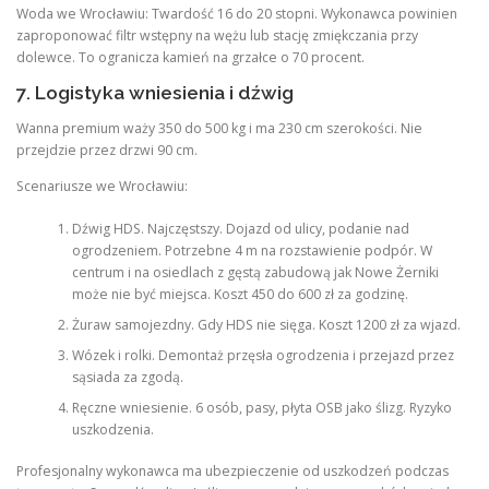
Woda we Wrocławiu: Twardość 16 do 20 stopni. Wykonawca powinien
zaproponować filtr wstępny na wężu lub stację zmiękczania przy
dolewce. To ogranicza kamień na grzałce o 70 procent.
7. Logistyka wniesienia i dźwig
Wanna premium waży 350 do 500 kg i ma 230 cm szerokości. Nie
przejdzie przez drzwi 90 cm.
Scenariusze we Wrocławiu:
Dźwig HDS. Najczęstszy. Dojazd od ulicy, podanie nad
ogrodzeniem. Potrzebne 4 m na rozstawienie podpór. W
centrum i na osiedlach z gęstą zabudową jak Nowe Żerniki
może nie być miejsca. Koszt 450 do 600 zł za godzinę.
Żuraw samojezdny. Gdy HDS nie sięga. Koszt 1200 zł za wjazd.
Wózek i rolki. Demontaż przęsła ogrodzenia i przejazd przez
sąsiada za zgodą.
Ręczne wniesienie. 6 osób, pasy, płyta OSB jako ślizg. Ryzyko
uszkodzenia.
Profesjonalny wykonawca ma ubezpieczenie od uszkodzeń podczas