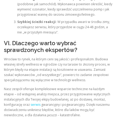
(podobnie jak samochód). Wykonawca powinien określić, kiedy
wymienić ozonator, kiedy sprawdzić uszczelnienia pomp i jak
przygotować wannę do sezonu zimowego/letniego.
Szybkiej ścieżki reakcji:
W przypadku awarii w środku zimy,
oczekujesz serwisu, który przyjedzie w ciągu 24-48 godzin, a
nie „w przyszłym miesiącu”.
VI. Dlaczego warto wybrać
sprawdzonych ekspertów?
Wrocław to rynek, na którym ceni się jakość i profesjonalizm. Budowa
własnej strefy wellness w ogrodzie czy na tarasie to złożony proces, w
którym błędy na etapie instalacji są kosztowne w usuwaniu. Zamiast
szukać wykonawców „od wszystkiego”, powierz to zadanie zespołowi
specjalizującemu się wyłącznie w technologii wellness.
Nasz zespół oferuje kompleksowe wsparcie techniczne na każdym
etapie – od wstępnej analizy miejsca, przez przygotowanie wytycznych
instalacyjnych dla Twojej ekipy budowlanej, aż po dostawę, montaż,
konfigurację oraz
serwis
gwarancyjny i pogwarancyjny. Dzięki naszemu
doświadczeniu unikniesz błędów, które dla laików mogą być
niewidoczne, a dla działania jacuzzi – katastrofalne.