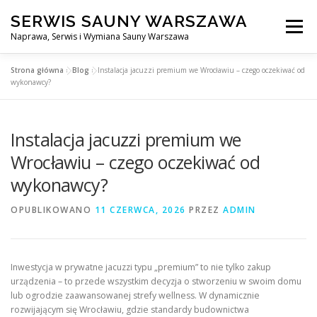
Przejdź
SERWIS SAUNY WARSZAWA
do
Menu
treści
Naprawa, Serwis i Wymiana Sauny Warszawa
Strona główna
»
Blog
»
Instalacja jacuzzi premium we Wrocławiu – czego oczekiwać od
SERWIS DO SAUNY WARSZAWA
BLOG
KONTAKT
wykonawcy?
Instalacja jacuzzi premium we
Wrocławiu – czego oczekiwać od
wykonawcy?
OPUBLIKOWANO
11 CZERWCA, 2026
PRZEZ
ADMIN
Inwestycja w prywatne jacuzzi typu „premium” to nie tylko zakup
urządzenia – to przede wszystkim decyzja o stworzeniu w swoim domu
lub ogrodzie zaawansowanej strefy wellness. W dynamicznie
rozwijającym się Wrocławiu, gdzie standardy budownictwa