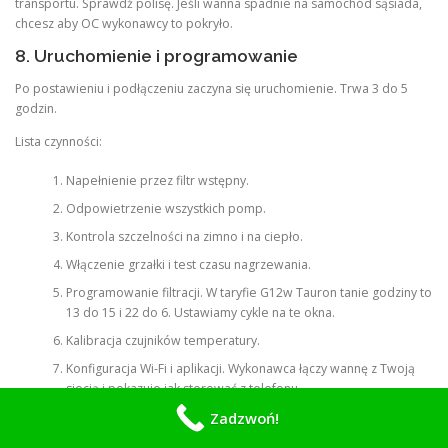
transportu. Sprawdź polisę. Jeśli wanna spadnie na samochód sąsiada,
chcesz aby OC wykonawcy to pokryło.
8. Uruchomienie i programowanie
Po postawieniu i podłączeniu zaczyna się uruchomienie. Trwa 3 do 5
godzin.
Lista czynności:
Napełnienie przez filtr wstępny.
Odpowietrzenie wszystkich pomp.
Kontrola szczelności na zimno i na ciepło.
Włączenie grzałki i test czasu nagrzewania.
Programowanie filtracji. W taryfie G12w Tauron tanie godziny to
13 do 15 i 22 do 6. Ustawiamy cykle na te okna.
Kalibracja czujników temperatury.
Konfiguracja Wi-Fi i aplikacji. Wykonawca łączy wannę z Twoją
siecią i pokazuje jak sterować z telefonu.
Balans chemii startowej. pH, zasadowość, chlor, twardość.
Zadzwoń!
Szkolenie użytkownika. Minimum 60 minut.