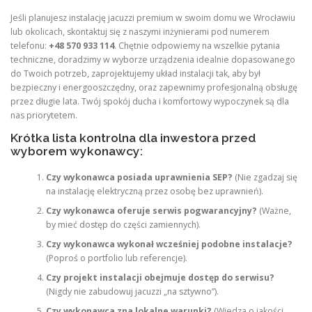
Jeśli planujesz instalację jacuzzi premium w swoim domu we Wrocławiu
lub okolicach, skontaktuj się z naszymi inżynierami pod numerem
telefonu:
+48 570 933 114
. Chętnie odpowiemy na wszelkie pytania
techniczne, doradzimy w wyborze urządzenia idealnie dopasowanego
do Twoich potrzeb, zaprojektujemy układ instalacji tak, aby był
bezpieczny i energooszczędny, oraz zapewnimy profesjonalną obsługę
przez długie lata. Twój spokój ducha i komfortowy wypoczynek są dla
nas priorytetem.
Krótka lista kontrolna dla inwestora przed
wyborem wykonawcy:
Czy wykonawca posiada uprawnienia SEP?
(Nie zgadzaj się
na instalację elektryczną przez osobę bez uprawnień).
Czy wykonawca oferuje serwis pogwarancyjny?
(Ważne,
by mieć dostęp do części zamiennych).
Czy wykonawca wykonał wcześniej podobne instalacje?
(Poproś o portfolio lub referencje).
Czy projekt instalacji obejmuje dostęp do serwisu?
(Nigdy nie zabudowuj jacuzzi „na sztywno”).
Czy wykonawca zna lokalne warunki?
(Wiedza o jakości