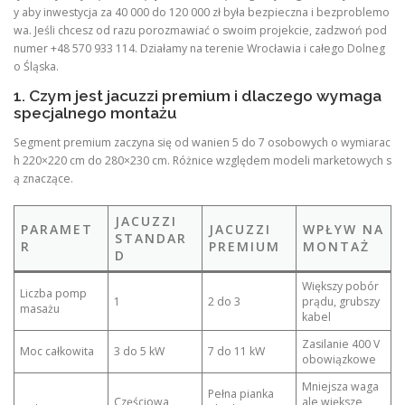
y aby inwestycja za 40 000 do 120 000 zł była bezpieczna i bezproblemo
wa. Jeśli chcesz od razu porozmawiać o swoim projekcie, zadzwoń pod
numer +48 570 933 114. Działamy na terenie Wrocławia i całego Dolneg
o Śląska.
1. Czym jest jacuzzi premium i dlaczego wymaga
specjalnego montażu
Segment premium zaczyna się od wanien 5 do 7 osobowych o wymiarac
h 220×220 cm do 280×230 cm. Różnice względem modeli marketowych s
ą znaczące.
JACUZZI
PARAMET
JACUZZI
WPŁYW NA
STANDAR
R
PREMIUM
MONTAŻ
D
Większy pobór
Liczba pomp
1
2 do 3
prądu, grubszy
masażu
kabel
Zasilanie 400 V
Moc całkowita
3 do 5 kW
7 do 11 kW
obowiązkowe
Mniejsza waga
Pełna pianka
Częściowa
ale większe