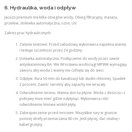
6. Hydraulika, woda i odpływ
Jacuzzi premium ma kilka obiegów wody. Obieg filtracyjny, masażu,
przelew, dolewka automatyczna, ozon, UV.
Zakres prac hydraulicznych:
Zalanie testowe. Przed zabudową wykonawca napełnia wannę
i testuje szczelność przez 24 godziny.
Dolewka automatyczna. Podłączenie do wody przez zawór
antyskażeniowy BA. We Wrocławiu wodociągi MPWiK wymagają
zaworu aby woda z wanny nie cofnęła się do sieci.
Odpływ. Rura 50 mm do kanalizacji lub studni chłonnej. Spadek
2 procent. Zawór zwrotny aby zapachy nie wracały.
Odwodnienie terenu. Wanna stoi na płycie. Woda z deszczu i z
pokrywy musi mieć gdzie odpłynąć. Wykonawca robi
odwodnienie liniowe wokół płyty.
Zabezpieczenie przed mrozem. Wszystkie rury w gruncie
poniżej strefy przemarzania 80 cm. Jeśli płycej, dać otulinę i
kabel grzejny.