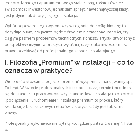
jednorodzinnego i apartamentowego stale rosną, rośnie również
świadomość inwestorów. Jednak sam sprzęt, nawet najwyższej klasy,
jest jedynie tak dobry, jak jego instalacja.
Wybór odpowiedniego wykonawcy w regionie dolnośląskim często
decyduje o tym, czy jacuzzi będzie źródłem niezmąconej radości, czy
ciągłym pasmem problemów technicznych. Poniższy artykuł, stworzony z
perspektywy inżyniera-praktyka, wyjaśnia, czego jako inwestor masz
prawo oczekiwać od profesjonalnego zespołu instalacyjnego.
I. Filozofia „Premium” w instalacji – co to
oznacza w praktyce?
Wiele osób utożsamia pojęcie „premium” wyłącznie z marką wanny spa.
To błąd. W świecie profesjonalnych instalacji jacuzzi, termin ten odnosi
się do standardu pracy wykonawcy. Standardowa instalacja to po prostu
„podłączenie i uruchomienie”. Instalacja premium to proces, który
składa się z kilku kluczowych etapów, z których każdy jest tak samo
ważny.
Profesjonalny wykonawca nie pyta tylko: „gdzie postawić wannę?”. Pyta
o: