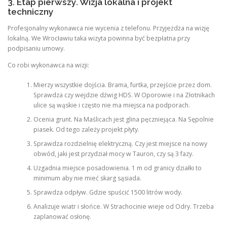
3. Etap pierwszy. Wizja lokalna i projekt
techniczny
Profesjonalny wykonawca nie wycenia z telefonu. Przyjeżdża na wizję
lokalną. We Wrocławiu taka wizyta powinna być bezpłatna przy
podpisaniu umowy.
Co robi wykonawca na wizji:
Mierzy wszystkie dojścia. Brama, furtka, przejście przez dom.
Sprawdza czy wejdzie dźwig HDS. W Oporowie i na Złotnikach
ulice są wąskie i często nie ma miejsca na podporach.
Ocenia grunt. Na Maślicach jest glina pęczniejąca. Na Sępolnie
piasek. Od tego zależy projekt płyty.
Sprawdza rozdzielnię elektryczną. Czy jest miejsce na nowy
obwód, jaki jest przydział mocy w Tauron, czy są 3 fazy.
Uzgadnia miejsce posadowienia. 1 m od granicy działki to
minimum aby nie mieć skarg sąsiada.
Sprawdza odpływ. Gdzie spuścić 1500 litrów wody.
Analizuje wiatr i słońce. W Strachocinie wieje od Odry. Trzeba
zaplanować osłonę.