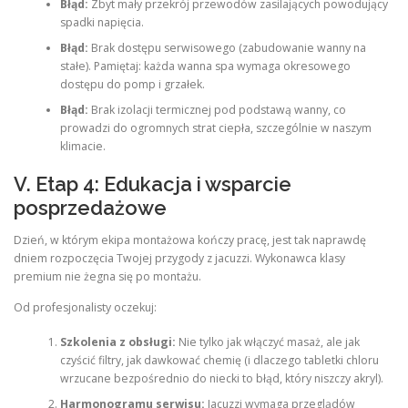
Błąd:
Zbyt mały przekrój przewodów zasilających powodujący
spadki napięcia.
Błąd:
Brak dostępu serwisowego (zabudowanie wanny na
stałe). Pamiętaj: każda wanna spa wymaga okresowego
dostępu do pomp i grzałek.
Błąd:
Brak izolacji termicznej pod podstawą wanny, co
prowadzi do ogromnych strat ciepła, szczególnie w naszym
klimacie.
V. Etap 4: Edukacja i wsparcie
posprzedażowe
Dzień, w którym ekipa montażowa kończy pracę, jest tak naprawdę
dniem rozpoczęcia Twojej przygody z jacuzzi. Wykonawca klasy
premium nie żegna się po montażu.
Od profesjonalisty oczekuj:
Szkolenia z obsługi:
Nie tylko jak włączyć masaż, ale jak
czyścić filtry, jak dawkować chemię (i dlaczego tabletki chloru
wrzucane bezpośrednio do niecki to błąd, który niszczy akryl).
Harmonogramu serwisu:
Jacuzzi wymaga przeglądów