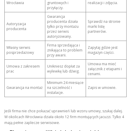
Wrocławia
gruntowych i
realizacji i zdjęcia.
przyłączy.
Gwarancja
producenta działa
Sprawdź na stronie
Autoryzacja
tylko przy montażu
marki listę
producenta
przez serwis
partnerów.
autoryzowany.
Firma sprzedająca i
Własny serwis
Zapytaj gdzie jest
znikająca to problem
posprzedażowy
magazyn części.
przy awarii.
Umowa ma mieć
Umowa z zakresem
Unikniesz dopłat za
załącznik z etapami i
prac
wylewkę lub dźwig.
cenami.
Minimum 24 miesiące
Gwarancja na montaż
na szczelność i
Zapis w umowie.
instalacje.
Jeśli firma nie chce pokazać uprawnień lub wzoru umowy, szukaj dalej.
W okolicach Wrocławia działa około 12 firm montujących jacuzzi. Tylko 4
mają pełne zaplecze serwisowe.