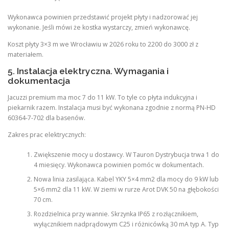
Wykonawca powinien przedstawić projekt płyty i nadzorować jej
wykonanie. Jeśli mówi że kostka wystarczy, zmień wykonawcę.
Koszt płyty 3×3 m we Wrocławiu w 2026 roku to 2200 do 3000 zł z
materiałem.
5. Instalacja elektryczna. Wymagania i
dokumentacja
Jacuzzi premium ma moc 7 do 11 kW. To tyle co płyta indukcyjna i
piekarnik razem. Instalacja musi być wykonana zgodnie z normą PN-HD
60364-7-702 dla basenów.
Zakres prac elektrycznych:
Zwiększenie mocy u dostawcy. W Tauron Dystrybucja trwa 1 do
4 miesięcy. Wykonawca powinien pomóc w dokumentach.
Nowa linia zasilająca. Kabel YKY 5×4 mm2 dla mocy do 9 kW lub
5×6 mm2 dla 11 kW. W ziemi w rurze Arot DVK 50 na głębokości
70 cm.
Rozdzielnica przy wannie. Skrzynka IP65 z rozłącznikiem,
wyłącznikiem nadprądowym C25 i różnicówką 30 mA typ A. Typ