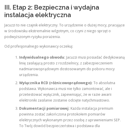
III. Etap 2: Bezpieczna i wydajna
instalacja elektryczna
Jacuzzi to nie czajnik elektryczny. To urządzenie o dużej mocy, pracujące
w środowisku ekstremalnie wilgotnym, co czyni z niego sprzęt o
podwyższonym ryzyku porażenia.
Od profesjonalnego wykonawcy oczekuj:
Indywidualnego obwodu:
Jacuzzi musi posiadać dedykowaną
linię zasilającą prosto z rozdzielnicy, z zabezpieczeniem
nadmiarowoprądowym dostosowanym do poboru mocy
urządzenia.
Wyłącznika RCD (różnicowoprądowego):
To absolutna
podstawa. Wykonawca musi nie tylko zamontować, ale i
przetestować wyłącznik, zapewniając, że w razie awarii
elektroniki zasilanie zostanie odcięte natychmiastowo.
Dokumentacji pomiarowej:
Każda instalacja premium
powinna zostać zakończona protokołem pomiarów
elektrycznych wykonanym przez osobę z uprawnieniami SEP.
To Twój dowód bezpieczeństwa i podstawa dla