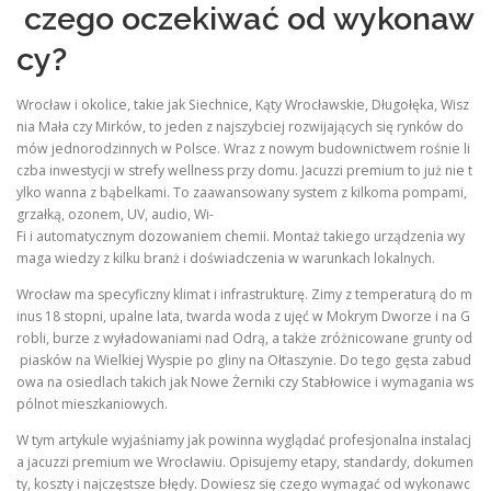
czego oczekiwać od wykonaw
cy?
Wrocław i okolice, takie jak Siechnice, Kąty Wrocławskie, Długołęka, Wisz
nia Mała czy Mirków, to jeden z najszybciej rozwijających się rynków do
mów jednorodzinnych w Polsce. Wraz z nowym budownictwem rośnie li
czba inwestycji w strefy wellness przy domu. Jacuzzi premium to już nie t
ylko wanna z bąbelkami. To zaawansowany system z kilkoma pompami,
grzałką, ozonem, UV, audio, Wi-
Fi i automatycznym dozowaniem chemii. Montaż takiego urządzenia wy
maga wiedzy z kilku branż i doświadczenia w warunkach lokalnych.
Wrocław ma specyficzny klimat i infrastrukturę. Zimy z temperaturą do m
inus 18 stopni, upalne lata, twarda woda z ujęć w Mokrym Dworze i na G
robli, burze z wyładowaniami nad Odrą, a także zróżnicowane grunty od
piasków na Wielkiej Wyspie po gliny na Ołtaszynie. Do tego gęsta zabud
owa na osiedlach takich jak Nowe Żerniki czy Stabłowice i wymagania ws
pólnot mieszkaniowych.
W tym artykule wyjaśniamy jak powinna wyglądać profesjonalna instalacj
a jacuzzi premium we Wrocławiu. Opisujemy etapy, standardy, dokumen
ty, koszty i najczęstsze błędy. Dowiesz się czego wymagać od wykonawc