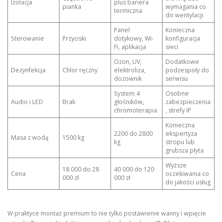
Izolacja
plus bariera
pianka
wymagania co
termiczna
do wentylacji
Panel
Konieczna
Sterowanie
Przyciski
dotykowy, Wi-
konfiguracja
Fi, aplikacja
sieci
Ozon, UV,
Dodatkowe
Dezynfekcja
Chlor ręczny
elektroliza,
podzespoły do
dozownik
serwisu
System 4
Osobne
Audio i LED
Brak
głośników,
zabezpieczenia
chromoterapia
, strefy IP
Konieczna
2200 do 2800
ekspertyza
Masa z wodą
1500 kg
kg
stropu lub
grubsza płyta
Wyższe
18 000 do 28
40 000 do 120
Cena
oczekiwania co
000 zł
000 zł
do jakości usług
W praktyce montaż premium to nie tylko postawienie wanny i wpięcie