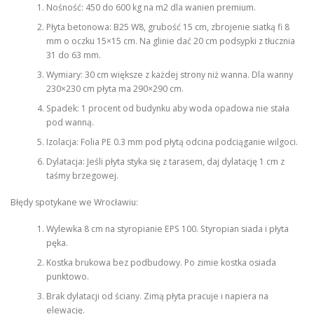
Nośność: 450 do 600 kg na m2 dla wanien premium.
Płyta betonowa: B25 W8, grubość 15 cm, zbrojenie siatką fi 8
mm o oczku 15×15 cm. Na glinie dać 20 cm podsypki z tłucznia
31 do 63 mm.
Wymiary: 30 cm większe z każdej strony niż wanna. Dla wanny
230×230 cm płyta ma 290×290 cm.
Spadek: 1 procent od budynku aby woda opadowa nie stała
pod wanną.
Izolacja: Folia PE 0.3 mm pod płytą odcina podciąganie wilgoci.
Dylatacja: Jeśli płyta styka się z tarasem, daj dylatację 1 cm z
taśmy brzegowej.
Błędy spotykane we Wrocławiu:
Wylewka 8 cm na styropianie EPS 100. Styropian siada i płyta
pęka.
Kostka brukowa bez podbudowy. Po zimie kostka osiada
punktowo.
Brak dylatacji od ściany. Zimą płyta pracuje i napiera na
elewację.