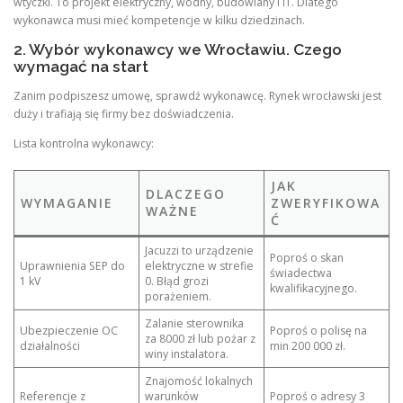
wtyczki. To projekt elektryczny, wodny, budowlany i IT. Dlatego
wykonawca musi mieć kompetencje w kilku dziedzinach.
2. Wybór wykonawcy we Wrocławiu. Czego
wymagać na start
Zanim podpiszesz umowę, sprawdź wykonawcę. Rynek wrocławski jest
duży i trafiają się firmy bez doświadczenia.
Lista kontrolna wykonawcy:
JAK
DLACZEGO
WYMAGANIE
ZWERYFIKOWA
WAŻNE
Ć
Jacuzzi to urządzenie
Poproś o skan
Uprawnienia SEP do
elektryczne w strefie
świadectwa
1 kV
0. Błąd grozi
kwalifikacyjnego.
porażeniem.
Zalanie sterownika
Ubezpieczenie OC
Poproś o polisę na
za 8000 zł lub pożar z
działalności
min 200 000 zł.
winy instalatora.
Znajomość lokalnych
Referencje z
warunków
Poproś o adresy 3