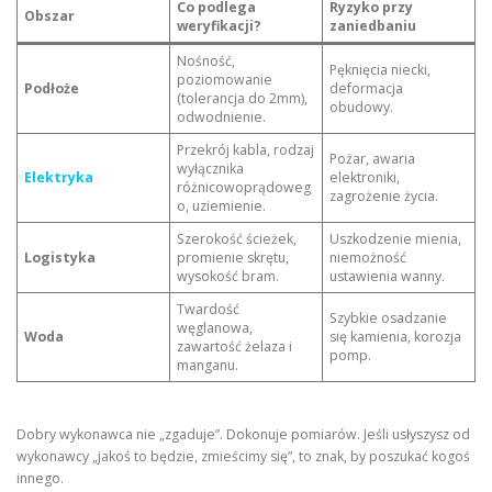
Co podlega
Ryzyko przy
Obszar
weryfikacji?
zaniedbaniu
Nośność,
Pęknięcia niecki,
poziomowanie
Podłoże
deformacja
(tolerancja do 2mm),
obudowy.
odwodnienie.
Przekrój kabla, rodzaj
Pożar, awaria
wyłącznika
Elektryka
elektroniki,
różnicowoprądoweg
zagrożenie życia.
o, uziemienie.
Szerokość ścieżek,
Uszkodzenie mienia,
Logistyka
promienie skrętu,
niemożność
wysokość bram.
ustawienia wanny.
Twardość
Szybkie osadzanie
węglanowa,
Woda
się kamienia, korozja
zawartość żelaza i
pomp.
manganu.
Dobry wykonawca nie „zgaduje”. Dokonuje pomiarów. Jeśli usłyszysz od
wykonawcy „jakoś to będzie, zmieścimy się”, to znak, by poszukać kogoś
innego.