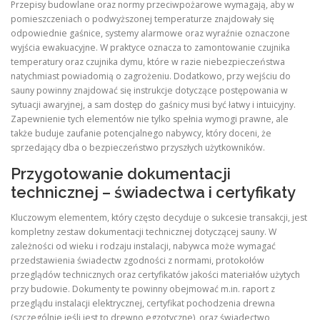
Przepisy budowlane oraz normy przeciwpożarowe wymagają, aby w
pomieszczeniach o podwyższonej temperaturze znajdowały się
odpowiednie gaśnice, systemy alarmowe oraz wyraźnie oznaczone
wyjścia ewakuacyjne. W praktyce oznacza to zamontowanie czujnika
temperatury oraz czujnika dymu, które w razie niebezpieczeństwa
natychmiast powiadomią o zagrożeniu. Dodatkowo, przy wejściu do
sauny powinny znajdować się instrukcje dotyczące postępowania w
sytuacji awaryjnej, a sam dostęp do gaśnicy musi być łatwy i intuicyjny.
Zapewnienie tych elementów nie tylko spełnia wymogi prawne, ale
także buduje zaufanie potencjalnego nabywcy, który doceni, że
sprzedający dba o bezpieczeństwo przyszłych użytkowników.
Przygotowanie dokumentacji
technicznej – świadectwa i certyfikaty
Kluczowym elementem, który często decyduje o sukcesie transakcji, jest
kompletny zestaw dokumentacji technicznej dotyczącej sauny. W
zależności od wieku i rodzaju instalacji, nabywca może wymagać
przedstawienia świadectw zgodności z normami, protokołów
przeglądów technicznych oraz certyfikatów jakości materiałów użytych
przy budowie. Dokumenty te powinny obejmować m.in. raport z
przeglądu instalacji elektrycznej, certyfikat pochodzenia drewna
(szczególnie jeśli jest to drewno egzotyczne), oraz świadectwo