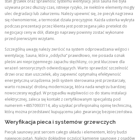
stan grzałek oraz sprawność systemu wentylacji. Jeśli sauna nie była
używana przez dłuższy czas, istnieje ryzyko, że niektóre elementy mogły
ulec degradacji lub zakurzeniu. Należy upewnić się, że piecyk nagrzewa
się równomiernie, a termostat działa precyzyjnie. Każda usterka wykryta
podczas prezentacji przez klienta jest postrzegana jako pretekst do
negocjacji ceny w dół, dlatego naprawy powinny zostać wykonane
przed pierwszymi wizytami.
Szczególną uwagę należy zwrócić na system odprowadzania wilgoci i
wentylację. Sauna, która „oddycha” prawidłowo, nie posiada oznak
pleśni ani nieprzyjemnego zapachu stęchlizny, co jest kluczowe dla
wrażeń sensorycznych odwiedzających. Warto sprawdzić szczelność
drzwi oraz stan uszczelek, aby zapewnić optymalną efektywność
energetyczną urządzenia. Jeśli system sterowania jest przestarzały,
warto rozważyć drobną modernizację, która nada wnętrzu bardziej
nowoczesny wygląd. W przypadku wątpliwości co do stanu instalacji
elektrycznej, zaleca się kontakt z certyfikowanym specjalistą pod
numerem +48570933114, aby uzyskać profesjonalną opinię techniczną,
którą można przedstawić kupującemu jako gwarancję bezpieczeństwa.
Weryfikacja pieca i systemów grzewczych
Piecyk saunowy jest sercem całego układu i elementem, który budzi
najwięcej pytań. Należy dokładnie oczyścić kamienie saunowe z osadów