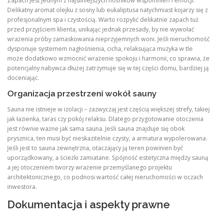
Zapach jest jednym z najsilniejszych nośników wspomnień i emocji.
Delikatny aromat olejku z sosny lub eukaliptusa natychmiast kojarzy się z
profesjonalnym spa i czystością. Warto rozpylić delikatnie zapach tuż
przed przyjściem klienta, unikając jednak przesady, by nie wywołać
wrażenia próby zamaskowania nieprzyjemnych woni. Jeśli nieruchomość
dysponuje systemem nagłośnienia, cicha, relaksująca muzyka w tle
może dodatkowo wzmocnić wrażenie spokoju i harmonii, co sprawia, że
potencjalny nabywca dłużej zatrzymuje się w tej części domu, bardziej ją
doceniając.
Organizacja przestrzeni wokół sauny
Sauna nie istnieje w izolacji – zazwyczaj jest częścią większej strefy, takiej
jak łazienka, taras czy pokój relaksu. Dlatego przygotowanie otoczenia
jest równie ważne jak sama sauna. Jeśli sauna znajduje się obok
prysznica, ten musi być nieskazitelnie czysty, a armatura wypolerowana.
Jeśli jest to sauna zewnętrzna, otaczający ją teren powinien być
uporządkowany, a ścieżki zamiatane. Spójność estetyczna między sauną
a jej otoczeniem tworzy wrażenie przemyślanego projektu
architektonicznego, co podnosi wartość całej nieruchomości w oczach
inwestora.
Dokumentacja i aspekty prawne