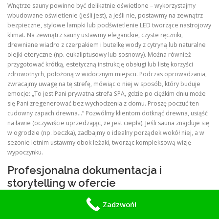
Wnętrze sauny powinno być delikatnie oświetlone – wykorzystajmy
wbudowane oświetlenie (jeśli jest), a jeśli nie, postawmy na zewnątrz
bezpieczne, stylowe lampki lub podświetlenie LED tworzące nastrojowy
klimat. Na zewnątrz sauny ustawmy eleganckie, czyste ręczniki,
drewniane wiadro z czerpakiem i butelkę wody z cytryną lub naturalne
olejki eteryczne (np. eukaliptusowy lub sosnowy). Można również
przygotować krótką, estetyczną instrukcję obsługi lub listę korzyści
zdrowotnych, położoną w widocznym miejscu. Podczas oprowadzania,
zwracajmy uwagę na tę strefę, mówiąc o niej w sposób, który buduje
emocje: „To jest Pani prywatna strefa SPA, gdzie po ciężkim dniu może
się Pani zregenerować bez wychodzenia z domu. Proszę poczuć ten
cudowny zapach drewna…” Pozwólmy klientom dotknąć drewna, usiąść
na ławie (oczywiście uprzedzając, że jest ciepła). Jeśli sauna znajduje się
w ogrodzie (np. beczka), zadbajmy o idealny porządek wokół niej, a w
sezonie letnim ustawmy obok leżaki, tworząc kompleksową wizję
wypoczynku.
Profesjonalna dokumentacja i
storytelling w ofercie
W dobie cyfrowej, pierwszym kontaktem klienta z nieruchomością jest
Zadzwoń!
zazwyczaj ogłoszenie w internecie. Sauna musi być na nim należycie