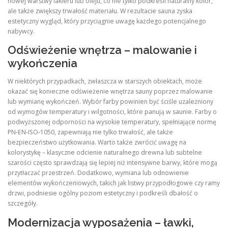
nowej warstwy lakieru lub oleju, co nie tylko podkreśli naturalny kolor,
ale także zwiększy trwałość materiału. W rezultacie sauna zyska
estetyczny wygląd, który przyciągnie uwagę każdego potencjalnego
nabywcy.
Odświeżenie wnętrza – malowanie i
wykończenia
W niektórych przypadkach, zwłaszcza w starszych obiektach, może
okazać się konieczne odświeżenie wnętrza sauny poprzez malowanie
lub wymianę wykończeń. Wybór farby powinien być ściśle uzależniony
od wymogów temperatury i wilgotności, które panują w saunie. Farby o
podwyższonej odporności na wysokie temperatury, spełniające normę
PN‑EN‑ISO‑1050, zapewniają nie tylko trwałość, ale także
bezpieczeństwo użytkowania. Warto także zwrócić uwagę na
kolorystykę – klasyczne odcienie naturalnego drewna lub subtelne
szarości często sprawdzają się lepiej niż intensywne barwy, które mogą
przytłaczać przestrzeń. Dodatkowo, wymiana lub odnowienie
elementów wykończeniowych, takich jak listwy przypodłogowe czy ramy
drzwi, podniesie ogólny poziom estetyczny i podkreśli dbałość o
szczegóły.
Modernizacja wyposażenia – ławki,