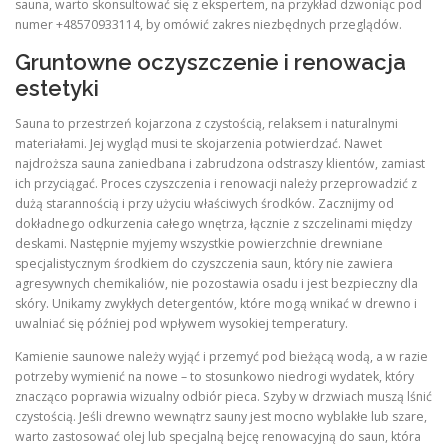
sauna, warto skonsultować się z ekspertem, na przykład dzwoniąc pod
numer +48570933114, by omówić zakres niezbędnych przeglądów.
Gruntowne oczyszczenie i renowacja
estetyki
Sauna to przestrzeń kojarzona z czystością, relaksem i naturalnymi
materiałami. Jej wygląd musi te skojarzenia potwierdzać. Nawet
najdroższa sauna zaniedbana i zabrudzona odstraszy klientów, zamiast
ich przyciągać. Proces czyszczenia i renowacji należy przeprowadzić z
dużą starannością i przy użyciu właściwych środków. Zacznijmy od
dokładnego odkurzenia całego wnętrza, łącznie z szczelinami między
deskami. Następnie myjemy wszystkie powierzchnie drewniane
specjalistycznym środkiem do czyszczenia saun, który nie zawiera
agresywnych chemikaliów, nie pozostawia osadu i jest bezpieczny dla
skóry. Unikamy zwykłych detergentów, które mogą wnikać w drewno i
uwalniać się później pod wpływem wysokiej temperatury.
Kamienie saunowe należy wyjąć i przemyć pod bieżącą wodą, a w razie
potrzeby wymienić na nowe – to stosunkowo niedrogi wydatek, który
znacząco poprawia wizualny odbiór pieca. Szyby w drzwiach muszą lśnić
czystością. Jeśli drewno wewnątrz sauny jest mocno wyblakłe lub szare,
warto zastosować olej lub specjalną bejcę renowacyjną do saun, która