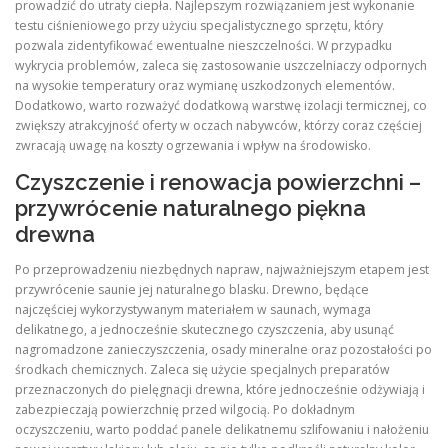
prowadzić do utraty ciepła. Najlepszym rozwiązaniem jest wykonanie
testu ciśnieniowego przy użyciu specjalistycznego sprzętu, który
pozwala zidentyfikować ewentualne nieszczelności. W przypadku
wykrycia problemów, zaleca się zastosowanie uszczelniaczy odpornych
na wysokie temperatury oraz wymianę uszkodzonych elementów.
Dodatkowo, warto rozważyć dodatkową warstwę izolacji termicznej, co
zwiększy atrakcyjność oferty w oczach nabywców, którzy coraz częściej
zwracają uwagę na koszty ogrzewania i wpływ na środowisko.
Czyszczenie i renowacja powierzchni –
przywrócenie naturalnego piękna
drewna
Po przeprowadzeniu niezbędnych napraw, najważniejszym etapem jest
przywrócenie saunie jej naturalnego blasku. Drewno, będące
najczęściej wykorzystywanym materiałem w saunach, wymaga
delikatnego, a jednocześnie skutecznego czyszczenia, aby usunąć
nagromadzone zanieczyszczenia, osady mineralne oraz pozostałości po
środkach chemicznych. Zaleca się użycie specjalnych preparatów
przeznaczonych do pielęgnacji drewna, które jednocześnie odżywiają i
zabezpieczają powierzchnię przed wilgocią. Po dokładnym
oczyszczeniu, warto poddać panele delikatnemu szlifowaniu i nałożeniu