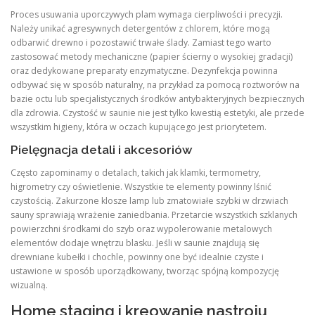
Proces usuwania uporczywych plam wymaga cierpliwości i precyzji.
Należy unikać agresywnych detergentów z chlorem, które mogą
odbarwić drewno i pozostawić trwałe ślady. Zamiast tego warto
zastosować metody mechaniczne (papier ścierny o wysokiej gradacji)
oraz dedykowane preparaty enzymatyczne. Dezynfekcja powinna
odbywać się w sposób naturalny, na przykład za pomocą roztworów na
bazie octu lub specjalistycznych środków antybakteryjnych bezpiecznych
dla zdrowia. Czystość w saunie nie jest tylko kwestią estetyki, ale przede
wszystkim higieny, która w oczach kupującego jest priorytetem.
Pielęgnacja detali i akcesoriów
Często zapominamy o detalach, takich jak klamki, termometry,
higrometry czy oświetlenie. Wszystkie te elementy powinny lśnić
czystością. Zakurzone klosze lamp lub zmatowiałe szybki w drzwiach
sauny sprawiają wrażenie zaniedbania. Przetarcie wszystkich szklanych
powierzchni środkami do szyb oraz wypolerowanie metalowych
elementów dodaje wnętrzu blasku. Jeśli w saunie znajdują się
drewniane kubełki i chochle, powinny one być idealnie czyste i
ustawione w sposób uporządkowany, tworząc spójną kompozycję
wizualną.
Home staging i kreowanie nastroju