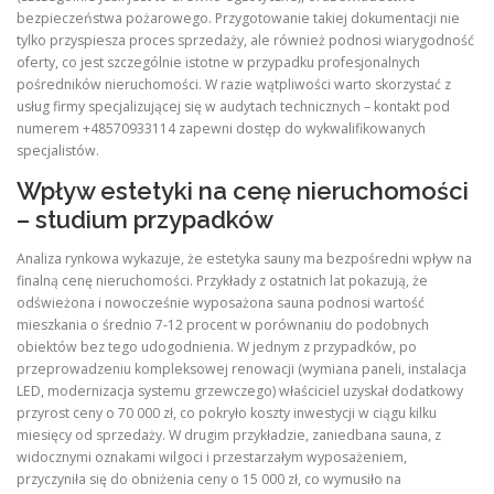
bezpieczeństwa pożarowego. Przygotowanie takiej dokumentacji nie
tylko przyspiesza proces sprzedaży, ale również podnosi wiarygodność
oferty, co jest szczególnie istotne w przypadku profesjonalnych
pośredników nieruchomości. W razie wątpliwości warto skorzystać z
usług firmy specjalizującej się w audytach technicznych – kontakt pod
numerem +48570933114 zapewni dostęp do wykwalifikowanych
specjalistów.
Wpływ estetyki na cenę nieruchomości
– studium przypadków
Analiza rynkowa wykazuje, że estetyka sauny ma bezpośredni wpływ na
finalną cenę nieruchomości. Przykłady z ostatnich lat pokazują, że
odświeżona i nowocześnie wyposażona sauna podnosi wartość
mieszkania o średnio 7‑12 procent w porównaniu do podobnych
obiektów bez tego udogodnienia. W jednym z przypadków, po
przeprowadzeniu kompleksowej renowacji (wymiana paneli, instalacja
LED, modernizacja systemu grzewczego) właściciel uzyskał dodatkowy
przyrost ceny o 70 000 zł, co pokryło koszty inwestycji w ciągu kilku
miesięcy od sprzedaży. W drugim przykładzie, zaniedbana sauna, z
widocznymi oznakami wilgoci i przestarzałym wyposażeniem,
przyczyniła się do obniżenia ceny o 15 000 zł, co wymusiło na