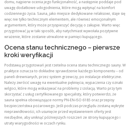
domu, najpierw ocenia jego funkcjonalność, a następnie poddaje pod
uwagę dodatkowe udogodnienia, które mogą wpłynąć na komfort
codziennego życia. Sauna, jako miejsce dedykowane relaksowi, staje się
więc nie tylko technicznym elementem, ale również emocjonalnym
argumentem, który może przyspieszyć decyzję o zakupie. Warto więc
przygotować ją w taki sposób, aby natychmiast wywołała pozytywne
wrażenie, które zostanie utrwalone w pamięci kupującego.
Ocena stanu technicznego – pierwsze
kroki weryfikacji
Podstawą przygotowań jest rzetelna ocena stanu technicznego sauny. W
praktyce oznacza to dokładne sprawdzenie każdego komponentu – od
paneli drewnianych, przez system grzewczy, po instalacje elektryczne.
Należy zwrócić uwagę na ewentualne pęknięcia, wypaczenia czy oznaki
wilgoci, które mogą wskazywać na problemy z izolacją. Warto przy tym
skorzystać z usług certyfikowanego specjalisty, który potwierdzi, że
sauna spełnia obowiązujące normy PN‑EN‑ISO 6185 oraz przepisy
bezpieczeństwa pożarowego. Jeśli podczas przeglądu zostaną wykryte
nieprawidłowości, ich usunięcie przed wystawieniem oferty jest
niezbędne, aby uniknąć późniejszych roszczeń ze strony kupującego i
utraty wiarygodności w oczach rynku.