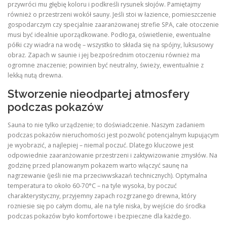
przywróci mu głębię koloru i podkreśli rysunek słojów. Pamiętajmy
również o przestrzeni wokół sauny. Jeśli stoi w łazience, pomieszczenie
gospodarczym czy specjalnie zaaranżowanej strefie SPA, całe otoczenie
musi być idealnie uporządkowane. Podłoga, oświetlenie, ewentualne
półki czy wiadra na wodę – wszystko to składa się na spójny, luksusowy
obraz. Zapach w saunie i jej bezpośrednim otoczeniu również ma
ogromne znaczenie; powinien być neutralny, świeży, ewentualnie z
lekką nutą drewna.
Stworzenie nieodpartej atmosfery
podczas pokazów
Sauna to nie tylko urządzenie; to doświadczenie. Naszym zadaniem
podczas pokazów nieruchomości jest pozwolić potencjalnym kupującym
je wyobrazić, a najlepiej – niemal poczuć. Dlatego kluczowe jest
odpowiednie zaaranżowanie przestrzeni i zaktywizowanie zmysłów. Na
godzinę przed planowanym pokazem warto włączyć saunę na
nagrzewanie (jeśli nie ma przeciwwskazań technicznych). Optymalna
temperatura to około 60-70°C – na tyle wysoka, by poczuć
charakterystyczny, przyjemny zapach rozgrzanego drewna, który
rozniesie się po całym domu, ale na tyle niska, by wejście do środka
podczas pokazów było komfortowe i bezpieczne dla każdego.