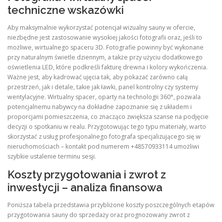
techniczne wskazówki
Aby maksymalnie wykorzystać potencjał wizualny sauny w ofercie,
niezbędne jest zastosowanie wysokiej jakości fotografii oraz, jeśli to
możliwe, wirtualnego spaceru 3D. Fotografie powinny być wykonane
przy naturalnym świetle dziennym, a także przy użyciu dodatkowego
oświetlenia LED, które podkreśli fakturę drewna i kolory wykończenia.
Ważne jest, aby kadrować ujęcia tak, aby pokazać zarówno całą
przestrzeń, jak i detale, takie jak ławki, panel kontrolny czy systemy
wentylacyjne. Wirtualny spacer, oparty na technologii 360°, pozwala
potencjalnemu nabywcy na dokładne zapoznanie się z układem i
proporcjami pomieszczenia, co znacząco zwiększa szanse na podjęcie
decyzji o spotkaniu w realu. Przygotowując tego typu materiały, warto
skorzystać z usług profesjonalnego fotografa specjalizującego się w
nieruchomościach – kontakt pod numerem +48570933114 umożliwi
szybkie ustalenie terminu sesji.
Koszty przygotowania i zwrot z
inwestycji – analiza finansowa
Poniższa tabela przedstawia przybliżone koszty poszczególnych etapów
przygotowania sauny do sprzedaży oraz prognozowany zwrot z