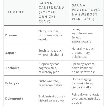
SAUNA
SAUNA
ZANIEDBANA
PRZYGOTOWA
ELEMENT
(RYZYKO
NA (WZROST
OBNIŻKI
WARTOŚCI)
CENY)
Jasne,
Plamy, szarość,
wypolerowane,
Drewno
widoczne zużycie
świeżo
ławek
zawoskowane
Naturalny zapach
Stęchlizna, zapach
Zapach
drewna, nuty
wilgoci lub chemii
eukaliptusa
Niepewny czas
Sprawny system,
Technika
nagrzewania,
nowe kamienie,
zakurzony piec
pełna sprawność
Home staging
Puste wnętrze,
Estetyka
(ręczniki, olejki),
zakurzone detale
ciepłe światło
Pełna dokumentacja,
Brak instrukcji, brak
Dokumenty
gwarancje, instrukcja
historii serwisowej
obsługi