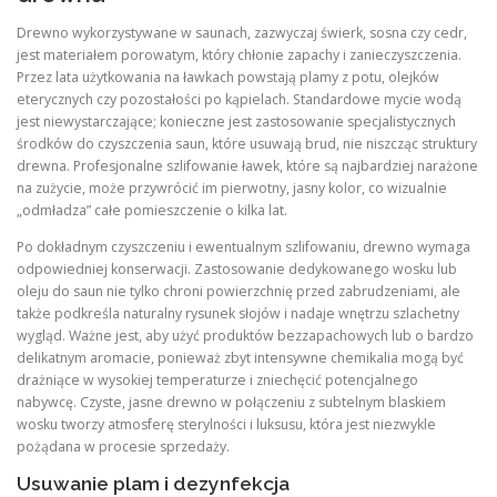
Drewno wykorzystywane w saunach, zazwyczaj świerk, sosna czy cedr,
jest materiałem porowatym, który chłonie zapachy i zanieczyszczenia.
Przez lata użytkowania na ławkach powstają plamy z potu, olejków
eterycznych czy pozostałości po kąpielach. Standardowe mycie wodą
jest niewystarczające; konieczne jest zastosowanie specjalistycznych
środków do czyszczenia saun, które usuwają brud, nie niszcząc struktury
drewna. Profesjonalne szlifowanie ławek, które są najbardziej narażone
na zużycie, może przywrócić im pierwotny, jasny kolor, co wizualnie
„odmładza” całe pomieszczenie o kilka lat.
Po dokładnym czyszczeniu i ewentualnym szlifowaniu, drewno wymaga
odpowiedniej konserwacji. Zastosowanie dedykowanego wosku lub
oleju do saun nie tylko chroni powierzchnię przed zabrudzeniami, ale
także podkreśla naturalny rysunek słojów i nadaje wnętrzu szlachetny
wygląd. Ważne jest, aby użyć produktów bezzapachowych lub o bardzo
delikatnym aromacie, ponieważ zbyt intensywne chemikalia mogą być
drażniące w wysokiej temperaturze i zniechęcić potencjalnego
nabywcę. Czyste, jasne drewno w połączeniu z subtelnym blaskiem
wosku tworzy atmosferę sterylności i luksusu, która jest niezwykle
pożądana w procesie sprzedaży.
Usuwanie plam i dezynfekcja