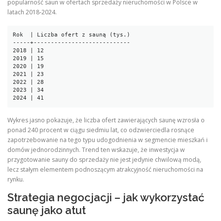
popularność saun w ofertach sprzedaży nieruchomości w Polsce w
latach 2018‑2024.
Rok  | Liczba ofert z sauną (tys.)

-----+----------------------------

2018 | 12

2019 | 15

2020 | 19

2021 | 23

2022 | 28

2023 | 34

Wykres jasno pokazuje, że liczba ofert zawierających saunę wzrosła o
ponad 240 procent w ciągu siedmiu lat, co odzwierciedla rosnące
zapotrzebowanie na tego typu udogodnienia w segmencie mieszkań i
domów jednorodzinnych. Trend ten wskazuje, że inwestycja w
przygotowanie sauny do sprzedaży nie jest jedynie chwilową modą,
lecz stałym elementem podnoszącym atrakcyjność nieruchomości na
rynku.
Strategia negocjacji – jak wykorzystać
saunę jako atut