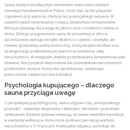
Sauna, będąca nieodłącznym elementem wielu nowoczesnych
inwestycji mieszkaniowych w Polsce, może stać się decydującym
czynnikiem przy wyborze oferty przez potencjalnego nabywcę. W
ostatnich latach obserwujemy rosnącą świadomość konsumentów,
którzy przywiązują dużą wagę do jakości życia i możliwości relaksu w
domu. Dlatego przygotowanie sauny do prezentacji w ofercie
sprzedażowej wymaga nie tylko dbałości o czystość i estetykę, ale
również gruntownej analizy technicznej, oceny bezpieczeństwa oraz
strategicznego podkreślenia jej wartości w kontekście całej
nieruchomości. W niniejszym artykule przedstawiamy kompleksowy plan
działania, który pozwoli właścicielowi lub pośrednikowi nieruchomości
przekształcić saunę w mocny atut sprzedażowy, zwiększając
jednocześnie ostateczną cenę transakcji.
Psychologia kupującego – dlaczego
sauna przyciąga uwagę
Z perspektywy psychologicznej, sauna odgrywa rolę „emocjonalnego
przycisku” – wywołuje skojarzenia z luksusem, zdrowiem i prywatnym
sanktuarium. Badania rynkowe wskazują, że nawet niewielka inwestycja
w elementy wellness w domu może podnieść percepcję wartości
nieruchomości o 5‑10 procent. Potencjalny nabywca, wchodząc do