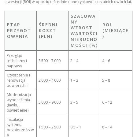
inwestycji (ROI) w oparciu o średnie dane rynkowe z ostatnich dwóch lat.
SZACOWA
NY
ETAP
ŚREDNI
ROI
WZROST
PRZYGOT
KOSZT
(MIESIĄCE
WARTOŚCI
OWANIA
(PLN)
)
NIERUCHO
MOŚCI (%)
Przegląd
techniczny i
3 500 – 7 000
2 – 4
4 – 6
naprawy
Czyszczenie i
renowacja
2 000 – 4 000
1 – 2
5 – 8
powierzchni
Modernizacja
wyposażenia
5 000 – 9 000
3 – 5
6 – 12
(ławki,
oświetlenie)
Instalacja
systemu
1 500 – 2 500
0,5 – 1
8 – 14
bezpieczeństw
a