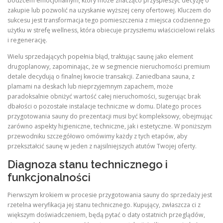
bodźcem emocjonalnym, który może znacząco przyspieszyć decyzję o
zakupie lub pozwolić na uzyskanie wyższej ceny ofertowej. Kluczem do
sukcesu jest transformacja tego pomieszczenia z miejsca codziennego
użytku w strefę wellness, która obiecuje przyszłemu właścicielowi relaks
i regenerację.
Wielu sprzedających popełnia błąd, traktując saunę jako element
drugoplanowy, zapominając, że w segmencie nieruchomości premium
detale decydują o finalnej kwocie transakcji. Zaniedbana sauna, z
plamami na deskach lub nieprzyjemnym zapachem, może
paradoksalnie obniżyć wartość całej nieruchomości, sugerując brak
dbałości o pozostałe instalacje techniczne w domu. Dlatego proces
przygotowania sauny do prezentacji musi być kompleksowy, obejmując
zarówno aspekty higieniczne, techniczne, jak i estetyczne. W poniższym
przewodniku szczegółowo omówimy każdy z tych etapów, aby
przekształcić saunę w jeden z najsilniejszych atutów Twojej oferty.
Diagnoza stanu technicznego i
funkcjonalności
Pierwszym krokiem w procesie przygotowania sauny do sprzedaży jest
rzetelna weryfikacja jej stanu technicznego. Kupujący, zwłaszcza ci z
większym doświadczeniem, będą pytać o daty ostatnich przeglądów,