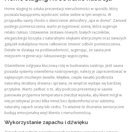
Home staging to sztuka prezentacji nieruchomości w sposób, który
pozwala kupującemu wyobrazić sobie siebie w tym wnętrzu. W
przypadku sauny chodzi o stworzenie atmosfery „spa w domu”. Zamiast
pustego pomieszczenia, warto przygotować scenę, która sugeruje
relaks i luksus. Ustawienie zestawu nowych, białych ręczników,
eleganckiego koszyka z naturalnymi olejkami eterycznymi oraz świeżych
gałązek eukaliptusa może całkowicie zmienić odbiór pomieszczenia.
Detale te działają na podświadomość, sugerując, że sauna jest
miejscem regeneracji i luksusowego wypoczynku.
Oświetlenie odgrywa kluczową rolę w budowaniu nastroju. Jeśli sauna
posiada systemy oświetlenia nastrojowego, należy je zaprezentować w
najlepszym możliwym świetle. Miękkie, ciepłe światło podkreśla
naturalną strukturę drewna i sprawia, że wnętrze wydaje się bardziej
przytulne. Warto zadbać o to, aby podczas prezentacji w saunie
panowała przyjemna temperatura (niezbyt wysoka, aby klient mógł w
niej przebywać przez kilka minut bez dyskomfortu) oraz subtelny,
naturalny zapach sosny lub cedru. To właśnie te doznania sensoryczne
budują emocjonalną więź klienta z nieruchomością.
Wykorzystanie zapachu i dźwięku