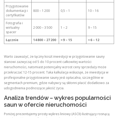
Przygotowanie
dokumentacji i
800 – 1 200
0,5 – 1
10 – 16
certyfikatów
Fotografia i
wirtualny
2 000 – 3 500
1 – 2
9 – 15
spacer
Łącznie
14 800 – 27 200
≈ 9 – 15
≈ 6 – 12
Warto zauważyć, że łączny koszt inwestycji w przygotowanie sauny
stanowi zazwyczaj od 5 do 10 procent całkowitej wartości
nieruchomości, natomiast potencjalny wzrost ceny sprzedaży może
przekraczać 12‑15 procent. Taka kalkulacja wskazuje, że inwestycja w
profesjonalne przygotowanie sauny jest opłacalna, szczególnie w
segmentach premium, gdzie nabywcy są skłonni płacić dodatkowo za
udogodnienia podnoszące jakość życia.
Analiza trendów – wykres popularności
saun w ofercie nieruchomości
Poniżej prezentujemy prosty wykres liniowy (ASCII) ilustrujący rosnącą