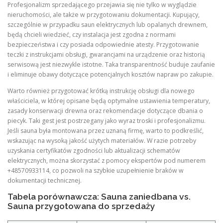
Profesjonalizm sprzedającego przejawia się nie tylko w wyglądzie
nieruchomości, ale także w przygotowaniu dokumentacji. Kupujący,
szczególnie w przypadku saun elektrycznych lub opalanych drewnem,
będą chcieli wiedzieć, czy instalacja jest zgodna z normami
bezpieczeństwa i czy posiada odpowiednie atesty. Przygotowanie
teczki z instrukcjami obsługi, gwarancjami na urządzenie oraz historią
serwisową jest niezwykle istotne. Taka transparentność buduje zaufanie
i eliminuje obawy dotyczące potencjalnych kosztów napraw po zakupie.
Warto również przygotować krótką instrukcję obsługi dla nowego
właściciela, w której opisane będą optymalne ustawienia temperatury,
zasady konserwacji drewna oraz rekomendacje dotyczące dbania o
piecyk. Taki gest jest postrzegany jako wyraz troski i profesjonalizmu.
Jeśli sauna była montowana przez uznaną firmę, warto to podkreślić,
wskazując na wysoką jakość użytych materiałów. W razie potrzeby
uzyskania certyfikatów zgodności lub aktualizacji schematów
elektrycznych, można skorzystać z pomocy ekspertów pod numerem
+48570933114, co pozwoli na szybkie uzupełnienie braków w
dokumentacji technicznej.
Tabela porównawcza: Sauna zaniedbana vs.
Sauna przygotowana do sprzedaży