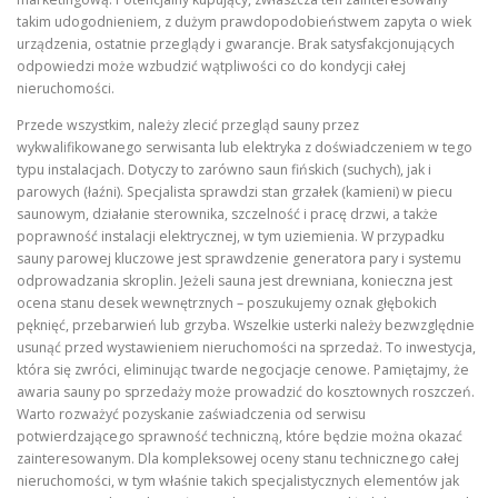
takim udogodnieniem, z dużym prawdopodobieństwem zapyta o wiek
urządzenia, ostatnie przeglądy i gwarancje. Brak satysfakcjonujących
odpowiedzi może wzbudzić wątpliwości co do kondycji całej
nieruchomości.
Przede wszystkim, należy zlecić przegląd sauny przez
wykwalifikowanego serwisanta lub elektryka z doświadczeniem w tego
typu instalacjach. Dotyczy to zarówno saun fińskich (suchych), jak i
parowych (łaźni). Specjalista sprawdzi stan grzałek (kamieni) w piecu
saunowym, działanie sterownika, szczelność i pracę drzwi, a także
poprawność instalacji elektrycznej, w tym uziemienia. W przypadku
sauny parowej kluczowe jest sprawdzenie generatora pary i systemu
odprowadzania skroplin. Jeżeli sauna jest drewniana, konieczna jest
ocena stanu desek wewnętrznych – poszukujemy oznak głębokich
pęknięć, przebarwień lub grzyba. Wszelkie usterki należy bezwzględnie
usunąć przed wystawieniem nieruchomości na sprzedaż. To inwestycja,
która się zwróci, eliminując twarde negocjacje cenowe. Pamiętajmy, że
awaria sauny po sprzedaży może prowadzić do kosztownych roszczeń.
Warto rozważyć pozyskanie zaświadczenia od serwisu
potwierdzającego sprawność techniczną, które będzie można okazać
zainteresowanym. Dla kompleksowej oceny stanu technicznego całej
nieruchomości, w tym właśnie takich specjalistycznych elementów jak