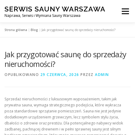
Przejdź
SERWIS SAUNY WARSZAWA
do
Menu
treści
Naprawa, Serwis i Wymiana Sauny Warszawa
Strona główna
»
Blog
»
Jak przygotować saunę do sprzedaży nieruchomości?
SERWIS DO SAUNY WARSZAWA
BLOG
KONTAKT
Jak przygotować saunę do sprzedaży
nieruchomości?
OPUBLIKOWANO
29 CZERWCA, 2026
PRZEZ
ADMIN
Sprzedaż nieruchomości z luksusowym wyposażeniem, takim jak
prywatna sauna, wymaga strategicznego podejścia, które wykracza
poza standardowe sprzątanie pomieszczeń. Sauna nie jest jedynie
dodatkowym urządzeniem grzewczym, lecz symbolem stylu życia,
dbałości o zdrowie oraz prestiżu. Dla potencjalnego nabywcy widok
zadbanej, pachnącej drewnem i w pełni sprawnej sauny jest silnym