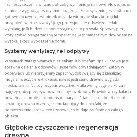
i zanieczyszczeń, a w razie potrzeby wymienić je na nowe. Nowe, jasne
kamienie wyglądają estetycznie i sugerują, że urządzenie jest zadbane i
gotowe do użycia. Jeśli piecyk posiada widoczne ślady korozji lub
przypaleń, warto rozważyć jego profesjonalne odświeżenie lub
wymianę, jeśli budżet na home staging na to pozwala. Sprawny piec,
który szybko osiąga zadaną temperaturę, jest namacalnym dowodem na
wysoką jakość wyposażenia domu.
Systemy wentylacyjne i odpływy
W saunach zintegrowanych z łazienkami lub strefami spa kluczowe jest
sprawne działanie odpływów i systemów odwadniających. Zatory w
odpływach lub nieprzyjemny zapach wydobywający się z kanalizacji
mogą zniweczyć efekt luksusu, nawet jeśli samo drewno wygląda
nieskazitelnie. Należy oczyścić wszystkie kratki wentylacyjne z kurzu i
pajęczyn, aby przepływ powietrza był swobodny. Prawidłowa cyrkulacja
powietrza zapobiega kondensacji pary na ścianach, co z kolei chroni
strukturę drewna przed gniciem. Kupujący docenią fakt, że
pomieszczenie jest świeże i zdrowe, co buduje zaufanie do całego
obiektu.
Głębokie czyszczenie i regeneracja
drewna