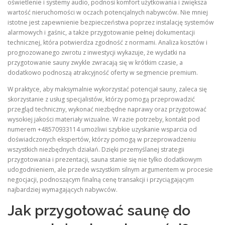
oświetlenie i systemy audio, podnosi komfort użytkowania i zwiększa
wartość nieruchomości w oczach potencjalnych nabywców. Nie mniej
istotne jest zapewnienie bezpieczeństwa poprzez instalację systemów
alarmowych i gaśnic, a także przygotowanie pełnej dokumentacji
technicznej, która potwierdza zgodność z normami. Analiza kosztów i
prognozowanego zwrotu z inwestycji wykazuje, że wydatki na
przygotowanie sauny zwykle zwracają się w krótkim czasie, a
dodatkowo podnoszą atrakcyjność oferty w segmencie premium.
W praktyce, aby maksymalnie wykorzystać potencjał sauny, zaleca się
skorzystanie z usług specjalistów, którzy pomogą przeprowadzić
przegląd techniczny, wykonać niezbędne naprawy oraz przygotować
wysokiej jakości materiały wizualne. W razie potrzeby, kontakt pod
numerem +48570933114 umożliwi szybkie uzyskanie wsparcia od
doświadczonych ekspertów, którzy pomogą w przeprowadzeniu
wszystkich niezbędnych działań. Dzięki przemyślanej strategii
przygotowania i prezentacji, sauna stanie się nie tylko dodatkowym
udogodnieniem, ale przede wszystkim silnym argumentem w procesie
negocjacji, podnoszącym finalną cenę transakcji i przyciągającym
najbardziej wymagających nabywców.
Jak przygotować saunę do