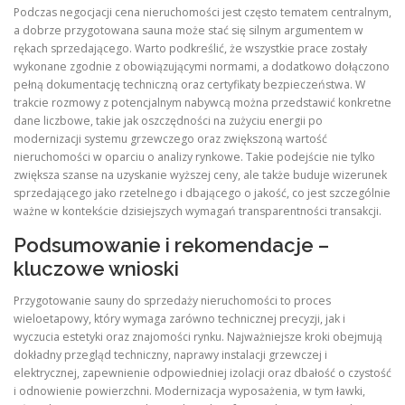
Podczas negocjacji cena nieruchomości jest często tematem centralnym,
a dobrze przygotowana sauna może stać się silnym argumentem w
rękach sprzedającego. Warto podkreślić, że wszystkie prace zostały
wykonane zgodnie z obowiązującymi normami, a dodatkowo dołączono
pełną dokumentację techniczną oraz certyfikaty bezpieczeństwa. W
trakcie rozmowy z potencjalnym nabywcą można przedstawić konkretne
dane liczbowe, takie jak oszczędności na zużyciu energii po
modernizacji systemu grzewczego oraz zwiększoną wartość
nieruchomości w oparciu o analizy rynkowe. Takie podejście nie tylko
zwiększa szanse na uzyskanie wyższej ceny, ale także buduje wizerunek
sprzedającego jako rzetelnego i dbającego o jakość, co jest szczególnie
ważne w kontekście dzisiejszych wymagań transparentności transakcji.
Podsumowanie i rekomendacje –
kluczowe wnioski
Przygotowanie sauny do sprzedaży nieruchomości to proces
wieloetapowy, który wymaga zarówno technicznej precyzji, jak i
wyczucia estetyki oraz znajomości rynku. Najważniejsze kroki obejmują
dokładny przegląd techniczny, naprawy instalacji grzewczej i
elektrycznej, zapewnienie odpowiedniej izolacji oraz dbałość o czystość
i odnowienie powierzchni. Modernizacja wyposażenia, w tym ławki,