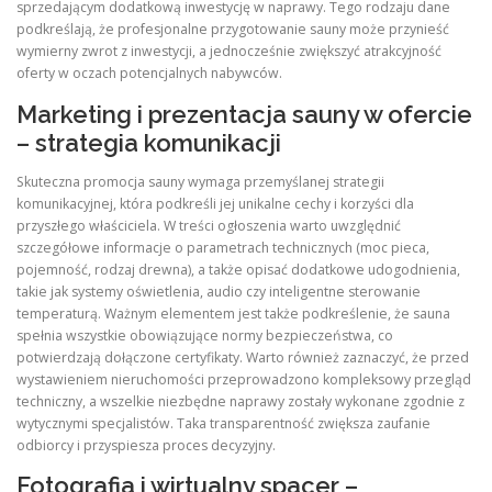
sprzedającym dodatkową inwestycję w naprawy. Tego rodzaju dane
podkreślają, że profesjonalne przygotowanie sauny może przynieść
wymierny zwrot z inwestycji, a jednocześnie zwiększyć atrakcyjność
oferty w oczach potencjalnych nabywców.
Marketing i prezentacja sauny w ofercie
– strategia komunikacji
Skuteczna promocja sauny wymaga przemyślanej strategii
komunikacyjnej, która podkreśli jej unikalne cechy i korzyści dla
przyszłego właściciela. W treści ogłoszenia warto uwzględnić
szczegółowe informacje o parametrach technicznych (moc pieca,
pojemność, rodzaj drewna), a także opisać dodatkowe udogodnienia,
takie jak systemy oświetlenia, audio czy inteligentne sterowanie
temperaturą. Ważnym elementem jest także podkreślenie, że sauna
spełnia wszystkie obowiązujące normy bezpieczeństwa, co
potwierdzają dołączone certyfikaty. Warto również zaznaczyć, że przed
wystawieniem nieruchomości przeprowadzono kompleksowy przegląd
techniczny, a wszelkie niezbędne naprawy zostały wykonane zgodnie z
wytycznymi specjalistów. Taka transparentność zwiększa zaufanie
odbiorcy i przyspiesza proces decyzyjny.
Fotografia i wirtualny spacer –