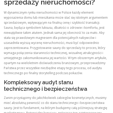
sprzedaży nieruchomości?
W dynamicznym rynku nieruchomości w Polsce każdy element
wyposażenia domu lub mieszkania może stać się istotnym argumentem
sprzedażowym, wpływającym na finalną cenę i szybkość transakcji.
Sauna, będąca symbolem luksusu, dbałości o zdrowie i komfortu, jest
niewątpliwie takim atutem. Jednak sama jej obecność to za mało. Aby
stała się prawdziwym magnesem dla potencjalnych nabywców i
uzasadniła wyższą wycenę nieruchomości, musi być odpowiednio
zaprezentowana. Przygotowanie sauny do sprzedaży to proces, który
wymaga połączenia staranności technicznej, wizualnej atrakcyjności i
umiejętnego zakomunikowania jej wartości. W tym obszernym artykule,
opartym na wieloletnim doświadczeniu branżowym, przeprowadzimy
Państwa przez wszystkie niezbędne etapy tego procesu, od audytu
technicznego po finalny storytelling podczas pokazów.
Kompleksowy audyt stanu
technicznego i bezpieczeństwa
Zanim przystąpimy do jakichkolwiek zabiegów kosmetycznych, musimy
mieć absolutną pewność co do stanu technicznego i bezpieczeństwa
sauny. Jest to fundament, na którym budujemy całą późniejszą strategię
marketingową. Potencjalny kupujący, zwłaszcza ten zainteresowany