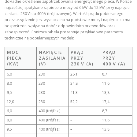
dokładne określenie zapotrzebowania energetycznego pieca. W Polsce
najczęściej spotykane są piece o mocy od 6 kW do 12 kW, przy napięciu
zasilania 230 V lub 400 V (trójfazowym). Wartość prądu pobieranego
przez urządzenie jest wyznaczana na podstawie mocy i napięcia, co ma
bezpośredni wpływ na dobór odpowiednich przewodów oraz
zabezpieczeń. Poniższa tabela prezentuje przykładowe parametry
techniczne najpopularniejszych modeli:
MOC
NAPIĘCIE
PRĄD
PRĄD
PIECA
ZASILANIA
PRZY
PRZY
(KW)
(V)
230 V (A)
400 V (A)
6,0
230
26,1
8,7
8,0
230
34,8
11,6
9,5
230
41,3
13,8
12,0
230
52,2
17,4
6,0
400 (trójfaz.)
–
8,7
8,0
400 (trójfaz.)
–
11,6
9,5
400 (trójfaz.)
–
13,8