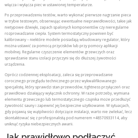
włącza i wyłącza piec w ustawionej temperaturze.
Po przeprowadzeniu testów, warto wykonać pierwsze nagrzanie pieca
w trybie testowym, obserwując ewentualne nieprawidłowości, takie jak
nietypowe dźwięki, zapach spalonych komponentów czy nieregularne
rozprowadzanie ciepła. System termostatyczny powinien być
kalibrowany – niektóre modele posiadają wbudowany regulator, który
można ustawić za pomocą przycisków lub przy pomocy aplikacji
mobilnej. Regularne czyszczenie elementów grzewczych oraz
sprawdzanie stanu izolacji przyczyni się do dłuższej żywotności
urządzenia.
Oprócz codziennej eksploatacji, zaleca się przeprowadzanie
corocznego przeglądu technicznego przez wykwalifikowanego
specjalistę, który sprawdzi stan przewodów, tightness przyłączeń oraz
prawidłowo działający wyłącznik ochronny. W razie potrzeby, wymiana
elementu grzewczego lub termostatycznego czujnika może przedłużyć
żywotność sauny i zapewnić jej bezpieczne użytkowanie. W sytuacjach,
gdy pojawią się wątpliwości dotyczące instalacji, warto nie zwlekać, lecz
skontaktować się z profesjonalistą pod numerem +48570933114, aby
uniknąć ryzyka niebezpiecznych awarii.
Jak prawidłowo podłączyć