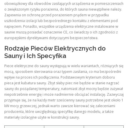
obowiązkowy dla obwodów zasilających urządzenia w pomieszczeniach
o zwiększonym ryzyku porażenia, do których sauna niewątpliwie należy.
Zapewnia on ochronę przed porażeniem prądem w przypadku
uszkodzenia izolacji lub bezpośredniego kontaktu z elementami pod
napięciem. Ponadto, wszystkie urządzenia elektryczne instalowane w
saunie muszą posiadać oznaczenie CE, co świadczy o ich zgodności z
europejskimi dyrektywami dotyczącymi bezpieczeństwa.
Rodzaje Pieców Elektrycznych do
Sauny i Ich Specyfika
Piece elektryczne do sauny występują w wielu wariantach, różniących się
mocą, sposobem sterowania oraz typem zasilania, co ma bezpośredni
wpływ na proces ich podłączenia. Podstawowym kryterium doboru
pieca jest kubatura sauny. Zbyt słaby piec nie będzie w stanie nagrzać
sauny do pożądanej temperatury, natomiast zbyt mocny będzie zużywał
niepotrzebnie energię i może nadmiernie obciążać instalację. Zazwyczaj
przyjmuje się, że na każdy metr sześcienny sauny potrzebne jest około 1
kW mocy grzewczej, jednak warto zawsze kierować się zaleceniami
producenta, które uwzględniają specyfikę danego modelu, a także
materiały izolacyjne użyte w konstrukcji sauny.