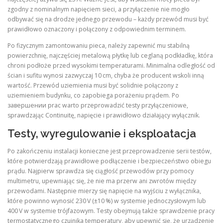
zgodny z nominalnym napięciem sieci, a przyłączenie nie mogło
odbywać się na drodze jednego przewodu – każdy przewód musi być
prawidłowo oznaczony i połączony z odpowiednim terminem.
Po fizycznym zamontowaniu pieca, należy zapewnić mu stabilną
powierzchnię, najczęściej metalową płytkę lub ceglaną podkładkę, która
chroni podłoże przed wysokimi temperaturami. Minimalna odległość od
ścian i sufitu wynosi zazwyczaj 10 cm, chyba że producent wskoli inną
wartość. Przewód uziemienia musi być solidnie połączony z
uziemieniem budynku, co zapobiega porażeniu prądem. Po
завершении prac warto przeprowadzić testy przyłączeniowe,
sprawdzając Continuitę, napięcie i prawidłowo działający wyłącznik.
Testy, wyregulowanie i eksploatacja
Po zakończeniu instalacji konieczne jest przeprowadzenie serii testów,
które potwierdzają prawidłowe podłączenie i bezpieczeństwo obiegu
prądu. Najpierw sprawdza się ciągłość przewodów przy pomocy
multimetru, upewniając się, że nie ma przerw ani zwrotów między
przewodami. Następnie mierzy się napięcie na wyjściu z wyłącznika,
które powinno wynosić 230 V (±10 %) w systemie jednoczysłowym lub
400 V w systemie trójfazowym. Testy obejmują także sprawdzenie pracy
termostatycznego czujnika temperatury, aby upewnić się, że urządzenie