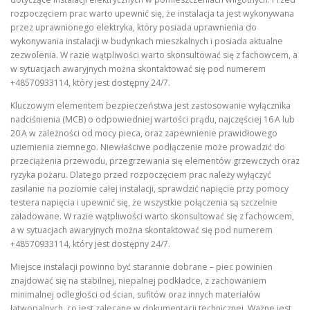
rozpoczęciem prac warto upewnić się, że instalacja ta jest wykonywana
przez uprawnionego elektryka, który posiada uprawnienia do
wykonywania instalacji w budynkach mieszkalnych i posiada aktualne
zezwolenia. W razie wątpliwości warto skonsultować się z fachowcem, a
w sytuacjach awaryjnych można skontaktować się pod numerem
+48570933114, który jest dostępny 24/7.
Kluczowym elementem bezpieczeństwa jest zastosowanie wyłącznika
nadciśnienia (MCB) o odpowiedniej wartości prądu, najczęściej 16 A lub
20 A w zależności od mocy pieca, oraz zapewnienie prawidłowego
uziemienia ziemnego. Niewłaściwe podłączenie może prowadzić do
przeciążenia przewodu, przegrzewania się elementów grzewczych oraz
ryzyka pożaru. Dlatego przed rozpoczęciem prac należy wyłączyć
zasilanie na poziomie całej instalacji, sprawdzić napięcie przy pomocy
testera napięcia i upewnić się, że wszystkie połączenia są szczelnie
załadowane. W razie wątpliwości warto skonsultować się z fachowcem,
a w sytuacjach awaryjnych można skontaktować się pod numerem
+48570933114, który jest dostępny 24/7.
Miejsce instalacji powinno być starannie dobrane – piec powinien
znajdować się na stabilnej, niepalnej podkładce, z zachowaniem
minimalnej odległości od ścian, sufitów oraz innych materiałów
łatwopalnych, co jest zalecane w dokumentacji technicznej. Ważne jest