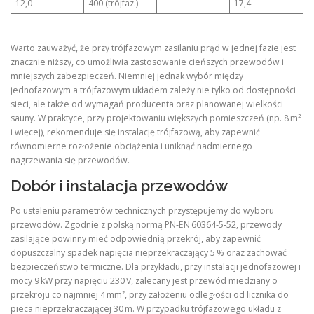
12,0
400 (trójfaz.)
–
17,4
Warto zauważyć, że przy trójfazowym zasilaniu prąd w jednej fazie jest
znacznie niższy, co umożliwia zastosowanie cieńszych przewodów i
mniejszych zabezpieczeń. Niemniej jednak wybór między
jednofazowym a trójfazowym układem zależy nie tylko od dostępności
sieci, ale także od wymagań producenta oraz planowanej wielkości
sauny. W praktyce, przy projektowaniu większych pomieszczeń (np. 8 m²
i więcej), rekomenduje się instalację trójfazową, aby zapewnić
równomierne rozłożenie obciążenia i uniknąć nadmiernego
nagrzewania się przewodów.
Dobór i instalacja przewodów
Po ustaleniu parametrów technicznych przystępujemy do wyboru
przewodów. Zgodnie z polską normą PN‑EN 60364‑5‑52, przewody
zasilające powinny mieć odpowiednią przekrój, aby zapewnić
dopuszczalny spadek napięcia nieprzekraczający 5 % oraz zachować
bezpieczeństwo termiczne. Dla przykładu, przy instalacji jednofazowej i
mocy 9 kW przy napięciu 230 V, zalecany jest przewód miedziany o
przekroju co najmniej 4 mm², przy założeniu odległości od licznika do
pieca nieprzekraczającej 30 m. W przypadku trójfazowego układu z