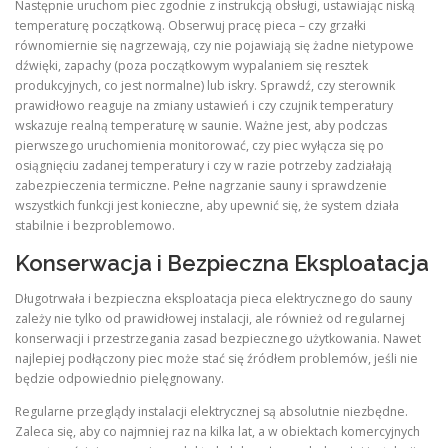
Następnie uruchom piec zgodnie z instrukcją obsługi, ustawiając niską
temperaturę początkową. Obserwuj pracę pieca – czy grzałki
równomiernie się nagrzewają, czy nie pojawiają się żadne nietypowe
dźwięki, zapachy (poza początkowym wypalaniem się resztek
produkcyjnych, co jest normalne) lub iskry. Sprawdź, czy sterownik
prawidłowo reaguje na zmiany ustawień i czy czujnik temperatury
wskazuje realną temperaturę w saunie. Ważne jest, aby podczas
pierwszego uruchomienia monitorować, czy piec wyłącza się po
osiągnięciu zadanej temperatury i czy w razie potrzeby zadziałają
zabezpieczenia termiczne. Pełne nagrzanie sauny i sprawdzenie
wszystkich funkcji jest konieczne, aby upewnić się, że system działa
stabilnie i bezproblemowo.
Konserwacja i Bezpieczna Eksploatacja
Długotrwała i bezpieczna eksploatacja pieca elektrycznego do sauny
zależy nie tylko od prawidłowej instalacji, ale również od regularnej
konserwacji i przestrzegania zasad bezpiecznego użytkowania. Nawet
najlepiej podłączony piec może stać się źródłem problemów, jeśli nie
będzie odpowiednio pielęgnowany.
Regularne przeglądy instalacji elektrycznej są absolutnie niezbędne.
Zaleca się, aby co najmniej raz na kilka lat, a w obiektach komercyjnych