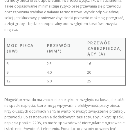
od mocy pieca oraz odpowiednich wartości wyłączników nadciśnienia.
Takie dopasowanie minimalizuje ryzyko przegrzewania się przewodu
oraz zapewnia stabilne działanie termostatów. Wybór odpowiedniej
sekcji jest kluczowy, ponieważ zbyt cienki przewód może się przegrzać,
a zbyt gruby – będzie nieopłacalny pod względem kosztów i zużycia
miejsca.
PRZEWÓD
MOC PIECA
PRZEWÓD
ZABEZPIECZAJ
(KW)
(MM²)
ĄCY (A)
6
2,5
16
9
4,0
20
12
6,0
25
Długość przewodu ma znaczenie nie tylko ze względu na koszt, ale także
na spadki napięcia, które mogą wpływać na efektywność pracy pieca.
Przy dłuższych odcinkach niż 15 m warto rozważyć zwiększenie przekroju
przewodu lub zastosowanie dodatkowych zasilaczy, aby unikzyć spadku
napięcia poniżej 220 V, co może spowodować nieregularne ogrzewanie
i skrócenie żywotności elementu. Ponadto, przewody powinny być