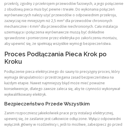
przekrój, zgodny z przekrojem przewodów fazowych, a jego połączenie
z obudową pieca musi być pewne i trwałe. Do wykonania połączeń
wyrównawczych należy użyć przewodów o odpowiednim przekroju,
zazwyczaj nie mniejszym niż 2,5 mm² dla przewodów chronionych
mechanicznie i 4 mm² dla przewodów niechronionych. Cała instalacja
uziemiająca i połączenia wyrównawcze muszą być dokładnie
sprawdzone i pomierzone przez elektryka po zakończeniu montażu,
aby upewnić się, że spełniają wszystkie wymogi bezpieczeństwa.
Proces Podłączania Pieca Krok po
Kroku
Podłączenie pieca elektrycznego do sauny to precyzyjny proces, który
wymaga skrupulatności i przestrzegania zasad bezpieczeństwa na
każdym etapie. Nawet najmniejszy błąd może mieć poważne
konsekwencje, dlatego zawsze zaleca się, aby te czynności wykonywał
wykwalifikowany elektryk.
Bezpieczeństwo Przede Wszystkim
Zanim rozpoczniesz jakiekolwiek prace przy instalacji elektrycznej,
upewnij się, że zasilanie jest całkowicie odłączone. Wyłącz odpowiedni
wyłącznik główny w rozdzielnicy i, jeśli to możliwe, zabezpiecz go przed