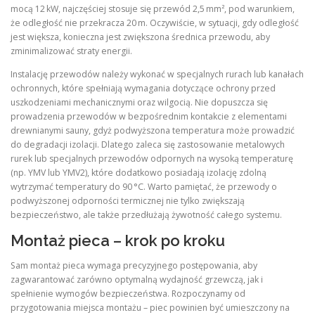
mocą 12 kW, najczęściej stosuje się przewód 2,5 mm², pod warunkiem,
że odległość nie przekracza 20 m. Oczywiście, w sytuacji, gdy odległość
jest większa, konieczna jest zwiększona średnica przewodu, aby
zminimalizować straty energii.
Instalację przewodów należy wykonać w specjalnych rurach lub kanałach
ochronnych, które spełniają wymagania dotyczące ochrony przed
uszkodzeniami mechanicznymi oraz wilgocią. Nie dopuszcza się
prowadzenia przewodów w bezpośrednim kontakcie z elementami
drewnianymi sauny, gdyż podwyższona temperatura może prowadzić
do degradacji izolacji. Dlatego zaleca się zastosowanie metalowych
rurek lub specjalnych przewodów odpornych na wysoką temperaturę
(np. YMV lub YMV2), które dodatkowo posiadają izolację zdolną
wytrzymać temperatury do 90 °C. Warto pamiętać, że przewody o
podwyższonej odporności termicznej nie tylko zwiększają
bezpieczeństwo, ale także przedłużają żywotność całego systemu.
Montaż pieca – krok po kroku
Sam montaż pieca wymaga precyzyjnego postępowania, aby
zagwarantować zarówno optymalną wydajność grzewczą, jak i
spełnienie wymogów bezpieczeństwa. Rozpoczynamy od
przygotowania miejsca montażu – piec powinien być umieszczony na