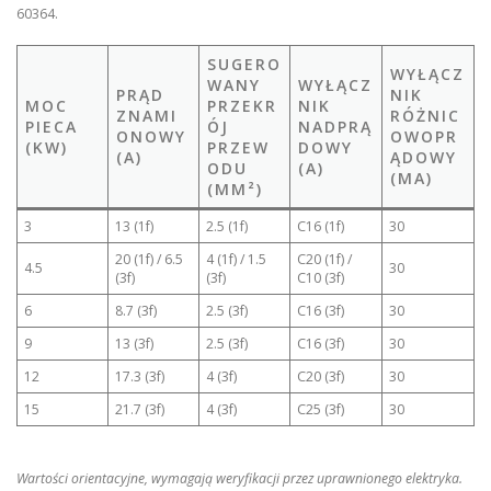
60364.
SUGERO
WYŁĄCZ
WANY
WYŁĄCZ
PRĄD
NIK
MOC
PRZEKR
NIK
ZNAMI
RÓŻNIC
PIECA
ÓJ
NADPRĄ
ONOWY
OWOPR
(KW)
PRZEW
DOWY
(A)
ĄDOWY
ODU
(A)
(MA)
(MM²)
3
13 (1f)
2.5 (1f)
C16 (1f)
30
20 (1f) / 6.5
4 (1f) / 1.5
C20 (1f) /
4.5
30
(3f)
(3f)
C10 (3f)
6
8.7 (3f)
2.5 (3f)
C16 (3f)
30
9
13 (3f)
2.5 (3f)
C16 (3f)
30
12
17.3 (3f)
4 (3f)
C20 (3f)
30
15
21.7 (3f)
4 (3f)
C25 (3f)
30
Wartości orientacyjne, wymagają weryfikacji przez uprawnionego elektryka.