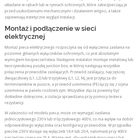
układane w rębach lub w rynnach ochronnych, które zabezpieczają je
przed uszkodzeniami mechanicznymi i działaniem wilgoci, a także
zapewniają estetyczne wygląd instalacji.
Montaż i podłączenie w sieci
elektrycznej
Montaż pieca elektrycznego rozpoczyna się od wyłączenia zasilania na
poziomie głównych wyłączników ochronnych, co jest absolutnym
wymogiem bezpieczeństwa. Następnie instalator montuje metalową lub
tworzywiskową puszkę junction box, w której następują wszystkie
połączenia przewodów zasilających. Przewód zasilający, najczęściej
dwujączkowy (L1, L2) lub trzyżyłowy (L1, L2, N), jest przyłącza do
terminowników w puszce, a przewód uziemienia (PE) łączy się z szyna
uziemienia w panelu rozdzielczym. Wszystkie złącza powinny być
dokładnie dokręcone, a izolacja sprawdzana przy pomocy testera
rezystancji.
W zależności od modelu pieca, może on wymagać zasilania
jednoczysłowego 230 V lub trójczysłowego 400 V, co ma wpływ na dobór
odpowiedniego wyłącznika oraz konfiguracji przewodów. W przypadku
pieców 230 V stosuje się wyłącznik 16 A lub 20 A, natomiast przy 400 V
najczęściej używa się 25 A. Ważne jest, aby wskaźnik mocy pieca był