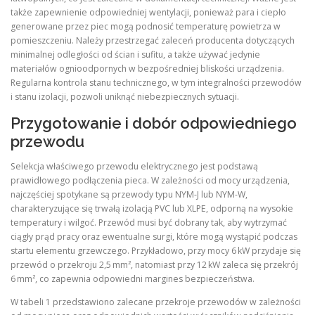
także zapewnienie odpowiedniej wentylacji, ponieważ para i ciepło
generowane przez piec mogą podnosić temperaturę powietrza w
pomieszczeniu. Należy przestrzegać zaleceń producenta dotyczących
minimalnej odległości od ścian i sufitu, a także używać jedynie
materiałów ognioodpornych w bezpośredniej bliskości urządzenia.
Regularna kontrola stanu technicznego, w tym integralności przewodów
i stanu izolacji, pozwoli uniknąć niebezpiecznych sytuacji.
Przygotowanie i dobór odpowiedniego
przewodu
Selekcja właściwego przewodu elektrycznego jest podstawą
prawidłowego podłączenia pieca. W zależności od mocy urządzenia,
najczęściej spotykane są przewody typu NYM-J lub NYM-W,
charakteryzujące się trwałą izolacją PVC lub XLPE, odporną na wysokie
temperatury i wilgoć. Przewód musi być dobrany tak, aby wytrzymać
ciągły prąd pracy oraz ewentualne surgi, które mogą wystąpić podczas
startu elementu grzewczego. Przykładowo, przy mocy 6 kW przydaje się
przewód o przekroju 2,5 mm², natomiast przy 12 kW zaleca się przekrój
6 mm², co zapewnia odpowiedni margines bezpieczeństwa.
W tabeli 1 przedstawiono zalecane przekroje przewodów w zależności