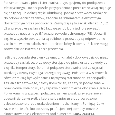
Po zamontowaniu pieca i sterownika, przystępujemy do podłączenia
elektrycznego. Otwórz puszkę przyłączeniową pieca (zazwyczaj znajduje
się na tylnej lub dolnej części obudowy) i podłącz przewody zasilające
do odpowiednich zacisków, zgodnie ze schematem elektrycznym
dostarczonym przez producenta. Zazwyczaj są to zaciski dla faz (L1, L2,
L3 w przypadku zasilania trójfazowego lub L dla jednofazowego),
przewodu neutralnego (N) oraz przewodu ochronnego (PE). Upewnij
się, że wszystkie połączenia są solidne, a przewody są odpowiednio
zaciśnięte w terminalach. Nie dopuść do luźnych połączeń, które mogą
prowadzić do iskrzenia i przegrzewania.
Jeśli piec posiada sterownik zewnętrzny, należy doprowadzić do niego
przewody zasilające, przewody sterujące do pieca oraz przewody od
czujnika temperatury. Schemat połączeń sterownika jest zazwyczaj
bardziej złożony i wymaga szczególnej uwagi. Połączenia w sterowniku
również muszą być wykonane z najwyższą starannością. W przypadku
zasilania trójfazowego, należy upewnić się, że fazy są podłączone w
prawidłowej kolejności, aby zapewnić równomierne obciążenie grzałek.
Po wykonaniu wszystkich połączeń, zamknij puszki przyłączeniowe i
upewnij się, że wszystkie kable są bezpiecznie poprowadzone i
zabezpieczone przed uszkodzeniem mechanicznym. Pamiętaj, że w
razie wątpliwości lub potrzeby profesjonalnej pomocy, możesz
skontaktować się z ekspertami pod numerem
+48570933114
.