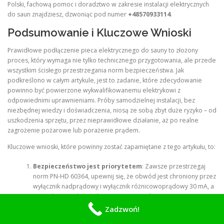
Polski, fachową pomoc i doradztwo w zakresie instalacji elektrycznych
do saun znajdziesz, dzwoniąc pod numer
+48570933114
.
Podsumowanie i Kluczowe Wnioski
Prawidłowe podłączenie pieca elektrycznego do sauny to złożony
proces, który wymaga nie tylko technicznego przygotowania, ale przede
wszystkim ścisłego przestrzegania norm bezpieczeństwa. Jak
podkreślono w całym artykule, jest to zadanie, które zdecydowanie
powinno być powierzone wykwalifikowanemu elektrykowi z
odpowiednimi uprawnieniami. Próby samodzielnej instalacji, bez
niezbędnej wiedzy i doświadczenia, niosą ze sobą zbyt duże ryzyko – od
uszkodzenia sprzętu, przez nieprawidłowe działanie, aż po realne
zagrożenie pożarowe lub porażenie prądem.
Kluczowe wnioski, które powinny zostać zapamiętane z tego artykułu, to:
Bezpieczeństwo jest priorytetem
: Zawsze przestrzegaj
norm PN-HD 60364, upewnij się, że obwód jest chroniony przez
wyłącznik nadprądowy i wyłącznik różnicowoprądowy 30 mA, a
wszystkie metalowe elementy są prawidłowo uziemione i
połączone wyrównawczo.
Zadzwoń!
Dobór komponentów
: Prawidłowo dobierz moc pieca do