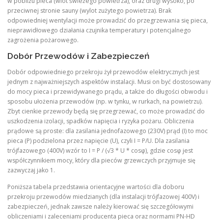
w pobliżu pieca (wlot świeżego powietrza), oraz drugi wysoko, po
przeciwnej stronie sauny (wylot zużytego powietrza). Brak
odpowiedniej wentylacji może prowadzić do przegrzewania się pieca,
nieprawidłowego działania czujnika temperatury i potencjalnego
zagrożenia pożarowego.
Dobór Przewodów i Zabezpieczeń
Dobór odpowiedniego przekroju żył przewodów elektrycznych jest
jednym z najważniejszych aspektów instalacji. Musi on być dostosowany
do mocy pieca i przewidywanego prądu, a także do długości obwodu i
sposobu ułożenia przewodów (np. w tynku, w rurkach, na powietrzu).
Zbyt cienkie przewody będą się przegrzewać, co może prowadzić do
uszkodzenia izolacji, spadków napięcia i ryzyka pożaru. Obliczenia
prądowe są proste: dla zasilania jednofazowego (230V) prąd (I) to moc
pieca (P) podzielona przez napięcie (U), czyli I = P/U. Dla zasilania
trójfazowego (400V) wzór to I = P / (√3 * U * cosφ), gdzie cosφ jest
współczynnikiem mocy, który dla pieców grzewczych przyjmuje się
zazwyczaj jako 1.
Poniższa tabela przedstawia orientacyjne wartości dla doboru
przekroju przewodów miedzianych (dla instalacji trójfazowej 400V) i
zabezpieczeń, jednak zawsze należy kierować się szczegółowymi
obliczeniami i zaleceniami producenta pieca oraz normami PN-HD