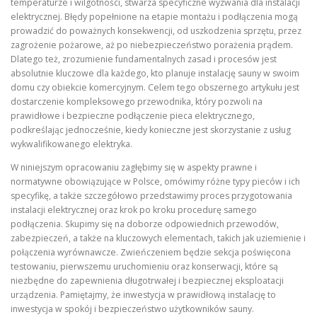
temperaturze i wilgotności, stwarza specyficzne wyzwania dla instalacji
elektrycznej. Błędy popełnione na etapie montażu i podłączenia mogą
prowadzić do poważnych konsekwencji, od uszkodzenia sprzętu, przez
zagrożenie pożarowe, aż po niebezpieczeństwo porażenia prądem.
Dlatego też, zrozumienie fundamentalnych zasad i procesów jest
absolutnie kluczowe dla każdego, kto planuje instalację sauny w swoim
domu czy obiekcie komercyjnym. Celem tego obszernego artykułu jest
dostarczenie kompleksowego przewodnika, który pozwoli na
prawidłowe i bezpieczne podłączenie pieca elektrycznego,
podkreślając jednocześnie, kiedy konieczne jest skorzystanie z usług
wykwalifikowanego elektryka.
W niniejszym opracowaniu zagłębimy się w aspekty prawne i
normatywne obowiązujące w Polsce, omówimy różne typy pieców i ich
specyfikę, a także szczegółowo przedstawimy proces przygotowania
instalacji elektrycznej oraz krok po kroku procedurę samego
podłączenia. Skupimy się na doborze odpowiednich przewodów,
zabezpieczeń, a także na kluczowych elementach, takich jak uziemienie i
połączenia wyrównawcze. Zwieńczeniem będzie sekcja poświęcona
testowaniu, pierwszemu uruchomieniu oraz konserwacji, które są
niezbędne do zapewnienia długotrwałej i bezpiecznej eksploatacji
urządzenia. Pamiętajmy, że inwestycja w prawidłową instalację to
inwestycja w spokój i bezpieczeństwo użytkowników sauny.