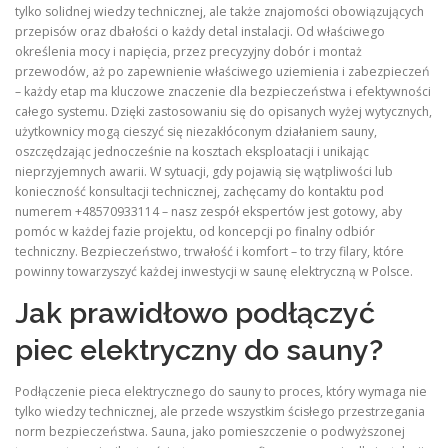
tylko solidnej wiedzy technicznej, ale także znajomości obowiązujących
przepisów oraz dbałości o każdy detal instalacji. Od właściwego
określenia mocy i napięcia, przez precyzyjny dobór i montaż
przewodów, aż po zapewnienie właściwego uziemienia i zabezpieczeń
– każdy etap ma kluczowe znaczenie dla bezpieczeństwa i efektywności
całego systemu. Dzięki zastosowaniu się do opisanych wyżej wytycznych,
użytkownicy mogą cieszyć się niezakłóconym działaniem sauny,
oszczędzając jednocześnie na kosztach eksploatacji i unikając
nieprzyjemnych awarii. W sytuacji, gdy pojawią się wątpliwości lub
konieczność konsultacji technicznej, zachęcamy do kontaktu pod
numerem +48570933114 – nasz zespół ekspertów jest gotowy, aby
pomóc w każdej fazie projektu, od koncepcji po finalny odbiór
techniczny. Bezpieczeństwo, trwałość i komfort – to trzy filary, które
powinny towarzyszyć każdej inwestycji w saunę elektryczną w Polsce.
Jak prawidłowo podłączyć
piec elektryczny do sauny?
Podłączenie pieca elektrycznego do sauny to proces, który wymaga nie
tylko wiedzy technicznej, ale przede wszystkim ścisłego przestrzegania
norm bezpieczeństwa. Sauna, jako pomieszczenie o podwyższonej