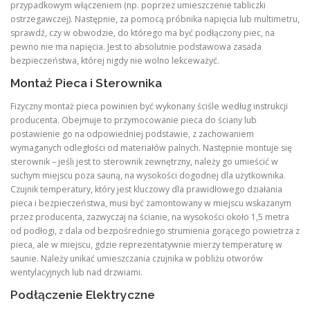
przypadkowym włączeniem (np. poprzez umieszczenie tabliczki
ostrzegawczej). Następnie, za pomocą próbnika napięcia lub multimetru,
sprawdź, czy w obwodzie, do którego ma być podłączony piec, na
pewno nie ma napięcia. Jest to absolutnie podstawowa zasada
bezpieczeństwa, której nigdy nie wolno lekceważyć.
Montaż Pieca i Sterownika
Fizyczny montaż pieca powinien być wykonany ściśle według instrukcji
producenta. Obejmuje to przymocowanie pieca do ściany lub
postawienie go na odpowiedniej podstawie, z zachowaniem
wymaganych odległości od materiałów palnych. Następnie montuje się
sterownik – jeśli jest to sterownik zewnętrzny, należy go umieścić w
suchym miejscu poza sauną, na wysokości dogodnej dla użytkownika.
Czujnik temperatury, który jest kluczowy dla prawidłowego działania
pieca i bezpieczeństwa, musi być zamontowany w miejscu wskazanym
przez producenta, zazwyczaj na ścianie, na wysokości około 1,5 metra
od podłogi, z dala od bezpośredniego strumienia gorącego powietrza z
pieca, ale w miejscu, gdzie reprezentatywnie mierzy temperaturę w
saunie. Należy unikać umieszczania czujnika w pobliżu otworów
wentylacyjnych lub nad drzwiami.
Podłączenie Elektryczne