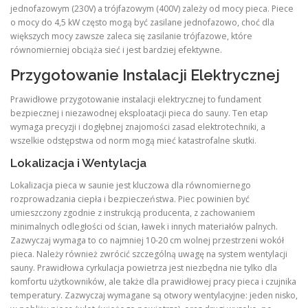
jednofazowym (230V) a trójfazowym (400V) zależy od mocy pieca. Piece
o mocy do 4,5 kW często mogą być zasilane jednofazowo, choć dla
większych mocy zawsze zaleca się zasilanie trójfazowe, które
równomierniej obciąża sieć i jest bardziej efektywne.
Przygotowanie Instalacji Elektrycznej
Prawidłowe przygotowanie instalacji elektrycznej to fundament
bezpiecznej i niezawodnej eksploatacji pieca do sauny. Ten etap
wymaga precyzji i dogłębnej znajomości zasad elektrotechniki, a
wszelkie odstępstwa od norm mogą mieć katastrofalne skutki.
Lokalizacja i Wentylacja
Lokalizacja pieca w saunie jest kluczowa dla równomiernego
rozprowadzania ciepła i bezpieczeństwa. Piec powinien być
umieszczony zgodnie z instrukcją producenta, z zachowaniem
minimalnych odległości od ścian, ławek i innych materiałów palnych.
Zazwyczaj wymaga to co najmniej 10-20 cm wolnej przestrzeni wokół
pieca. Należy również zwrócić szczególną uwagę na system wentylacji
sauny. Prawidłowa cyrkulacja powietrza jest niezbędna nie tylko dla
komfortu użytkowników, ale także dla prawidłowej pracy pieca i czujnika
temperatury. Zazwyczaj wymagane są otwory wentylacyjne: jeden nisko,