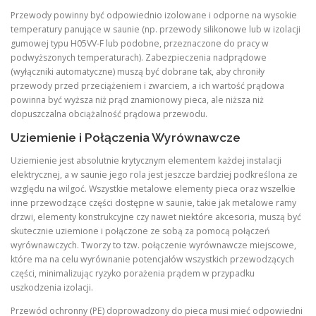
Przewody powinny być odpowiednio izolowane i odporne na wysokie
temperatury panujące w saunie (np. przewody silikonowe lub w izolacji
gumowej typu H05VV-F lub podobne, przeznaczone do pracy w
podwyższonych temperaturach). Zabezpieczenia nadprądowe
(wyłączniki automatyczne) muszą być dobrane tak, aby chroniły
przewody przed przeciążeniem i zwarciem, a ich wartość prądowa
powinna być wyższa niż prąd znamionowy pieca, ale niższa niż
dopuszczalna obciążalność prądowa przewodu.
Uziemienie i Połączenia Wyrównawcze
Uziemienie jest absolutnie krytycznym elementem każdej instalacji
elektrycznej, a w saunie jego rola jest jeszcze bardziej podkreślona ze
względu na wilgoć. Wszystkie metalowe elementy pieca oraz wszelkie
inne przewodzące części dostępne w saunie, takie jak metalowe ramy
drzwi, elementy konstrukcyjne czy nawet niektóre akcesoria, muszą być
skutecznie uziemione i połączone ze sobą za pomocą połączeń
wyrównawczych. Tworzy to tzw. połączenie wyrównawcze miejscowe,
które ma na celu wyrównanie potencjałów wszystkich przewodzących
części, minimalizując ryzyko porażenia prądem w przypadku
uszkodzenia izolacji.
Przewód ochronny (PE) doprowadzony do pieca musi mieć odpowiedni