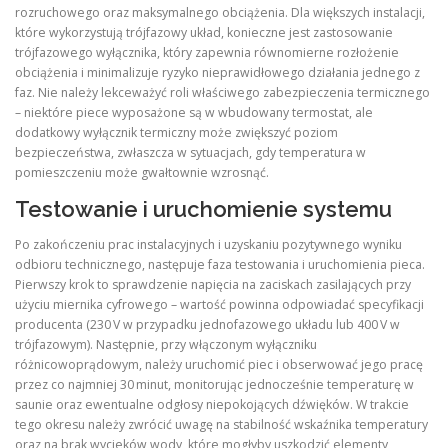
rozruchowego oraz maksymalnego obciążenia. Dla większych instalacji,
które wykorzystują trójfazowy układ, konieczne jest zastosowanie
trójfazowego wyłącznika, który zapewnia równomierne rozłożenie
obciążenia i minimalizuje ryzyko nieprawidłowego działania jednego z
faz. Nie należy lekceważyć roli właściwego zabezpieczenia termicznego
– niektóre piece wyposażone są w wbudowany termostat, ale
dodatkowy wyłącznik termiczny może zwiększyć poziom
bezpieczeństwa, zwłaszcza w sytuacjach, gdy temperatura w
pomieszczeniu może gwałtownie wzrosnąć.
Testowanie i uruchomienie systemu
Po zakończeniu prac instalacyjnych i uzyskaniu pozytywnego wyniku
odbioru technicznego, następuje faza testowania i uruchomienia pieca.
Pierwszy krok to sprawdzenie napięcia na zaciskach zasilających przy
użyciu miernika cyfrowego – wartość powinna odpowiadać specyfikacji
producenta (230 V w przypadku jednofazowego układu lub 400 V w
trójfazowym). Następnie, przy włączonym wyłączniku
różnicowoprądowym, należy uruchomić piec i obserwować jego pracę
przez co najmniej 30 minut, monitorując jednocześnie temperaturę w
saunie oraz ewentualne odgłosy niepokojących dźwięków. W trakcie
tego okresu należy zwrócić uwagę na stabilność wskaźnika temperatury
oraz na brak wycieków wody, które mogłyby uszkodzić elementy