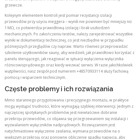
grzewcze.
Kolejnym elementem kontroli jest pomiar rezystancji izolacji
przewodów przy użyciu meggera – wynik nie powinien być mniejszy niż
1 MΩ, co potwierdza prawidłową izolację i brak uszkodzeń
mechanicznych. Po zakończeniu testów, należy zarejestrować wszystkie
wyniki w dokumentacji technicznej, co jest niezbędne w przypadku
późniejszych przeglądów czy napraw. Warto również przeprowadzić
szkolenie użytkowników sauny, aby wiedzieli, jak prawidłowo korzystać z
panelu sterującego, jak reagować w sytuacji wyłączenia wyłącznika
różnicowoprądowego oraz kiedy wezwać serwis. W razie jakichkolwiek
wątpliwości, nasz zespół pod numerem +48570933114 służy fachową
pomocą i wsparciem technicznym.
Częste problemy i ich rozwiązania
Mimo starannego przygotowania i precyzyjnego montażu, w praktyce
mogą wystąpić trudności, które wymagają szybkiej interwencji. Jednym z
najczęściej spotykanych problemów jest niewłaściwe dobranie
przekroju przewodów, co objawia się przegrzewaniem się instalacji i
wyzwalaniem wyłączników nadprądowych. Rozwiązaniem jest
natychmiastowe wyłączenie zasilania, wymiana przewodów na o
większym przekroju oraz ponowne obliczenie spadku napięcia, aby