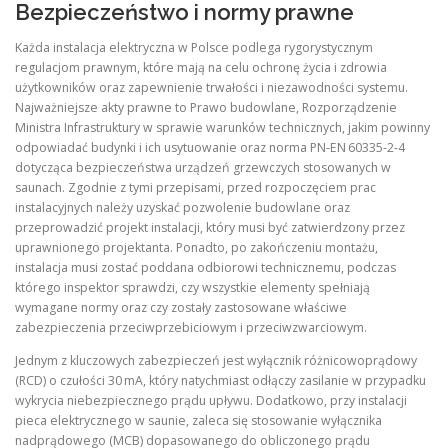
Bezpieczeństwo i normy prawne
Każda instalacja elektryczna w Polsce podlega rygorystycznym
regulacjom prawnym, które mają na celu ochronę życia i zdrowia
użytkowników oraz zapewnienie trwałości i niezawodności systemu.
Najważniejsze akty prawne to Prawo budowlane, Rozporządzenie
Ministra Infrastruktury w sprawie warunków technicznych, jakim powinny
odpowiadać budynki i ich usytuowanie oraz norma PN‑EN 60335‑2‑4
dotycząca bezpieczeństwa urządzeń grzewczych stosowanych w
saunach. Zgodnie z tymi przepisami, przed rozpoczęciem prac
instalacyjnych należy uzyskać pozwolenie budowlane oraz
przeprowadzić projekt instalacji, który musi być zatwierdzony przez
uprawnionego projektanta. Ponadto, po zakończeniu montażu,
instalacja musi zostać poddana odbiorowi technicznemu, podczas
którego inspektor sprawdzi, czy wszystkie elementy spełniają
wymagane normy oraz czy zostały zastosowane właściwe
zabezpieczenia przeciwprzebiciowym i przeciwzwarciowym.
Jednym z kluczowych zabezpieczeń jest wyłącznik różnicowoprądowy
(RCD) o czułości 30 mA, który natychmiast odłączy zasilanie w przypadku
wykrycia niebezpiecznego prądu upływu. Dodatkowo, przy instalacji
pieca elektrycznego w saunie, zaleca się stosowanie wyłącznika
nadprądowego (MCB) dopasowanego do obliczonego prądu