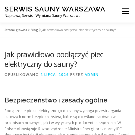
Przejdź
SERWIS SAUNY WARSZAWA
do
Menu
treści
Naprawa, Serwis i Wymiana Sauny Warszawa
Strona główna
»
Blog
»
Jak prawidłowo podłączyć piec elektryczny do sauny?
SERWIS DO SAUNY WARSZAWA
BLOG
KONTAKT
Jak prawidłowo podłączyć piec
elektryczny do sauny?
OPUBLIKOWANO
2 LIPCA, 2026
PRZEZ
ADMIN
Bezpieczeństwo i zasady ogólne
Podłączenie pieca elektrycznego do sauny wymaga przestrzegania
surowych norm bezpieczeństwa, które są określane zarówno w
przepisach prawnych, jak i w wytycznych producenta urządzenia. W
Polsce obowiązuje Rozporządzenie Ministra Energii oraz normy IEC
dotyczące instalacji elektrycznych w pomieszczeniach wilgotnych. Przed