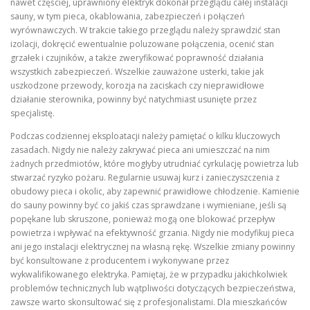
nawet częściej, uprawniony elektryk dokonał przeglądu całej instalacji
sauny, w tym pieca, okablowania, zabezpieczeń i połączeń
wyrównawczych. W trakcie takiego przeglądu należy sprawdzić stan
izolacji, dokręcić ewentualnie poluzowane połączenia, ocenić stan
grzałek i czujników, a także zweryfikować poprawność działania
wszystkich zabezpieczeń. Wszelkie zauważone usterki, takie jak
uszkodzone przewody, korozja na zaciskach czy nieprawidłowe
działanie sterownika, powinny być natychmiast usunięte przez
specjalistę.
Podczas codziennej eksploatacji należy pamiętać o kilku kluczowych
zasadach. Nigdy nie należy zakrywać pieca ani umieszczać na nim
żadnych przedmiotów, które mogłyby utrudniać cyrkulację powietrza lub
stwarzać ryzyko pożaru. Regularnie usuwaj kurz i zanieczyszczenia z
obudowy pieca i okolic, aby zapewnić prawidłowe chłodzenie. Kamienie
do sauny powinny być co jakiś czas sprawdzane i wymieniane, jeśli są
popękane lub skruszone, ponieważ mogą one blokować przepływ
powietrza i wpływać na efektywność grzania. Nigdy nie modyfikuj pieca
ani jego instalacji elektrycznej na własną rękę. Wszelkie zmiany powinny
być konsultowane z producentem i wykonywane przez
wykwalifikowanego elektryka. Pamiętaj, że w przypadku jakichkolwiek
problemów technicznych lub wątpliwości dotyczących bezpieczeństwa,
zawsze warto skonsultować się z profesjonalistami. Dla mieszkańców