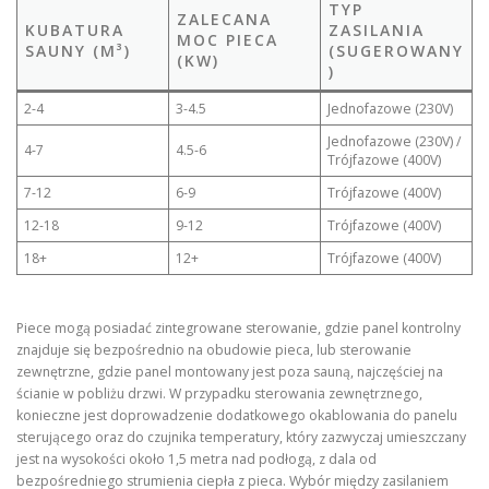
TYP
ZALECANA
KUBATURA
ZASILANIA
MOC PIECA
SAUNY (M³)
(SUGEROWANY
(KW)
)
2-4
3-4.5
Jednofazowe (230V)
Jednofazowe (230V) /
4-7
4.5-6
Trójfazowe (400V)
7-12
6-9
Trójfazowe (400V)
12-18
9-12
Trójfazowe (400V)
18+
12+
Trójfazowe (400V)
Piece mogą posiadać zintegrowane sterowanie, gdzie panel kontrolny
znajduje się bezpośrednio na obudowie pieca, lub sterowanie
zewnętrzne, gdzie panel montowany jest poza sauną, najczęściej na
ścianie w pobliżu drzwi. W przypadku sterowania zewnętrznego,
konieczne jest doprowadzenie dodatkowego okablowania do panelu
sterującego oraz do czujnika temperatury, który zazwyczaj umieszczany
jest na wysokości około 1,5 metra nad podłogą, z dala od
bezpośredniego strumienia ciepła z pieca. Wybór między zasilaniem