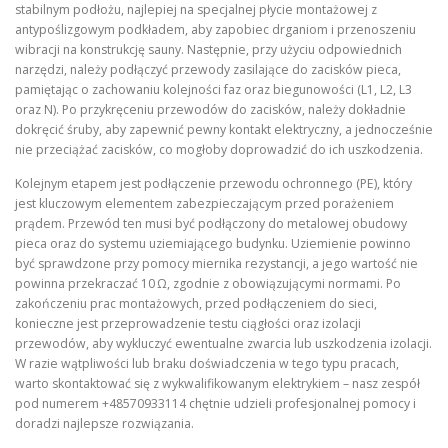
stabilnym podłożu, najlepiej na specjalnej płycie montażowej z
antypoślizgowym podkładem, aby zapobiec drganiom i przenoszeniu
wibracji na konstrukcję sauny. Następnie, przy użyciu odpowiednich
narzędzi, należy podłączyć przewody zasilające do zacisków pieca,
pamiętając o zachowaniu kolejności faz oraz biegunowości (L1, L2, L3
oraz N). Po przykręceniu przewodów do zacisków, należy dokładnie
dokręcić śruby, aby zapewnić pewny kontakt elektryczny, a jednocześnie
nie przeciążać zacisków, co mogłoby doprowadzić do ich uszkodzenia.
Kolejnym etapem jest podłączenie przewodu ochronnego (PE), który
jest kluczowym elementem zabezpieczającym przed porażeniem
prądem. Przewód ten musi być podłączony do metalowej obudowy
pieca oraz do systemu uziemiającego budynku. Uziemienie powinno
być sprawdzone przy pomocy miernika rezystancji, a jego wartość nie
powinna przekraczać 10 Ω, zgodnie z obowiązującymi normami. Po
zakończeniu prac montażowych, przed podłączeniem do sieci,
konieczne jest przeprowadzenie testu ciągłości oraz izolacji
przewodów, aby wykluczyć ewentualne zwarcia lub uszkodzenia izolacji.
W razie wątpliwości lub braku doświadczenia w tego typu pracach,
warto skontaktować się z wykwalifikowanym elektrykiem – nasz zespół
pod numerem +48570933114 chętnie udzieli profesjonalnej pomocy i
doradzi najlepsze rozwiązania.