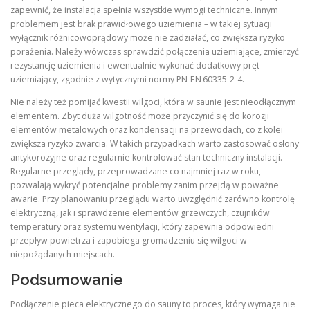
zapewnić, że instalacja spełnia wszystkie wymogi techniczne. Innym
problemem jest brak prawidłowego uziemienia – w takiej sytuacji
wyłącznik różnicowoprądowy może nie zadziałać, co zwiększa ryzyko
porażenia. Należy wówczas sprawdzić połączenia uziemiające, zmierzyć
rezystancję uziemienia i ewentualnie wykonać dodatkowy pręt
uziemiający, zgodnie z wytycznymi normy PN‑EN 60335‑2‑4.
Nie należy też pomijać kwestii wilgoci, która w saunie jest nieodłącznym
elementem. Zbyt duża wilgotność może przyczynić się do korozji
elementów metalowych oraz kondensacji na przewodach, co z kolei
zwiększa ryzyko zwarcia. W takich przypadkach warto zastosować osłony
antykorozyjne oraz regularnie kontrolować stan techniczny instalacji.
Regularne przeglądy, przeprowadzane co najmniej raz w roku,
pozwalają wykryć potencjalne problemy zanim przejdą w poważne
awarie. Przy planowaniu przeglądu warto uwzględnić zarówno kontrolę
elektryczną, jak i sprawdzenie elementów grzewczych, czujników
temperatury oraz systemu wentylacji, który zapewnia odpowiedni
przepływ powietrza i zapobiega gromadzeniu się wilgoci w
niepożądanych miejscach.
Podsumowanie
Podłączenie pieca elektrycznego do sauny to proces, który wymaga nie