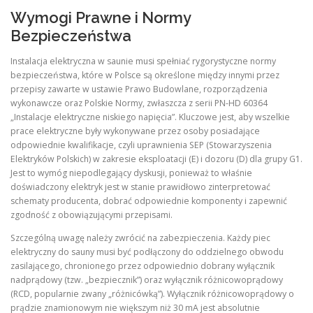
Wymogi Prawne i Normy
Bezpieczeństwa
Instalacja elektryczna w saunie musi spełniać rygorystyczne normy
bezpieczeństwa, które w Polsce są określone między innymi przez
przepisy zawarte w ustawie Prawo Budowlane, rozporządzenia
wykonawcze oraz Polskie Normy, zwłaszcza z serii PN-HD 60364
„Instalacje elektryczne niskiego napięcia”. Kluczowe jest, aby wszelkie
prace elektryczne były wykonywane przez osoby posiadające
odpowiednie kwalifikacje, czyli uprawnienia SEP (Stowarzyszenia
Elektryków Polskich) w zakresie eksploatacji (E) i dozoru (D) dla grupy G1.
Jest to wymóg niepodlegający dyskusji, ponieważ to właśnie
doświadczony elektryk jest w stanie prawidłowo zinterpretować
schematy producenta, dobrać odpowiednie komponenty i zapewnić
zgodność z obowiązującymi przepisami.
Szczególną uwagę należy zwrócić na zabezpieczenia. Każdy piec
elektryczny do sauny musi być podłączony do oddzielnego obwodu
zasilającego, chronionego przez odpowiednio dobrany wyłącznik
nadprądowy (tzw. „bezpiecznik”) oraz wyłącznik różnicowoprądowy
(RCD, popularnie zwany „różnicówką”). Wyłącznik różnicowoprądowy o
prądzie znamionowym nie większym niż 30 mA jest absolutnie