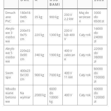
BAMI
Dmuch
180x18
Maj do
3000
230 V
ane
0x65
35 kg
900 kg
wrzesie
do
2.2 kW
PVC
cm
ń
6500 zł
Akrylo
16000
200x15
230 V
we 3
do
0x75
220 kg
1300 kg
lub 400
Cały rok
osobo
24000
cm
V
we
zł
Akrylo
22000
220x22
400 V
we 5
do
0x90
340 kg
1900 kg
zalecan
Cały rok
osobo
38000
cm
e
we
zł
80000
400x23
Swim
400 V
do
0x130
900 kg
7000 kg
Cały rok
spa
11 kW
150000
cm
zł
Wbudo
6000
60000
wane
Na
do
do
2000 kg
400 V
Cały rok
betono
wymiar
10000
120000
we
kg
zł