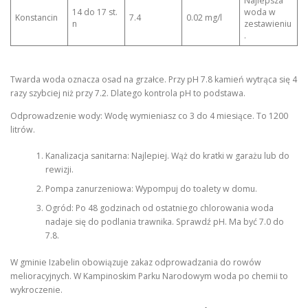
Najlepsza
14 do 17 st.
woda w
Konstancin
7.4
0.02 mg/l
n
zestawieniu
.
Twarda woda oznacza osad na grzałce. Przy pH 7.8 kamień wytrąca się 4
razy szybciej niż przy 7.2. Dlatego kontrola pH to podstawa.
Odprowadzenie wody: Wodę wymieniasz co 3 do 4 miesiące. To 1200
litrów.
Kanalizacja sanitarna: Najlepiej. Wąż do kratki w garażu lub do
rewizji.
Pompa zanurzeniowa: Wypompuj do toalety w domu.
Ogród: Po 48 godzinach od ostatniego chlorowania woda
nadaje się do podlania trawnika. Sprawdź pH. Ma być 7.0 do
7.8.
W gminie Izabelin obowiązuje zakaz odprowadzania do rowów
melioracyjnych. W Kampinoskim Parku Narodowym woda po chemii to
wykroczenie.