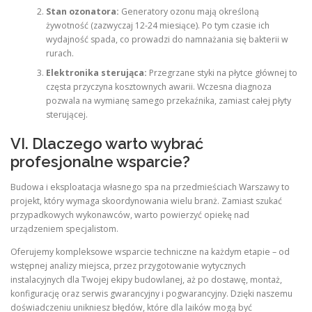
Stan ozonatora:
Generatory ozonu mają określoną
żywotność (zazwyczaj 12-24 miesiące). Po tym czasie ich
wydajność spada, co prowadzi do namnażania się bakterii w
rurach.
Elektronika sterująca:
Przegrzane styki na płytce głównej to
częsta przyczyna kosztownych awarii. Wczesna diagnoza
pozwala na wymianę samego przekaźnika, zamiast całej płyty
sterującej.
VI. Dlaczego warto wybrać
profesjonalne wsparcie?
Budowa i eksploatacja własnego spa na przedmieściach Warszawy to
projekt, który wymaga skoordynowania wielu branż. Zamiast szukać
przypadkowych wykonawców, warto powierzyć opiekę nad
urządzeniem specjalistom.
Oferujemy kompleksowe wsparcie techniczne na każdym etapie – od
wstępnej analizy miejsca, przez przygotowanie wytycznych
instalacyjnych dla Twojej ekipy budowlanej, aż po dostawę, montaż,
konfigurację oraz serwis gwarancyjny i pogwarancyjny. Dzięki naszemu
doświadczeniu unikniesz błędów, które dla laików mogą być