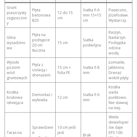
Grunt
Płyta
Siatka fi 6
Piaseczno,
piaszczysty
12 do 15
betonowa
mm 15×15
Józefosław.
zagęszczon
cm
B25
cm
Wystarczy.
y
Raszyn,
Płyta na
Glina
Nadarzyn.
podsypce
Siatka
wysadzino
15 cm
Podsypka
20 cm
podwójna
wa
odcina
tłucznia
wodę.
Wysoki
Łomianki,
Płyta z
poziom
15 cm +
Siatka fi 8
Jabłonna.
izolacją i
wód
folia PE
mm
Drenaż
drenażem
gruntowych
wokół płyty.
Kostka
Kostka
siada
Demontaż i
Siatka fi 6
brukowa
12 cm
punktowo.
wylewka
mm
istniejąca
Nie stawiaj
na niej.
Wiele
deweloper
Sprawdzeni
10 cm jeśli
ów daje
Taras na
e
jest
EPS 100.
Brak