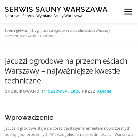
Przejdź
SERWIS SAUNY WARSZAWA
do
Menu
treści
Naprawa, Serwis i Wymiana Sauny Warszawa
Strona główna
»
Blog
»
Jacuzzi ogrodowe na przedmieściach Warszawy –
SERWIS DO SAUNY WARSZAWA
BLOG
KONTAKT
najważniejsze kwestie techniczne
Jacuzzi ogrodowe na przedmieściach
Warszawy – najważniejsze kwestie
techniczne
OPUBLIKOWANO
11 CZERWCA, 2026
PRZEZ
ADMIN
Wprowadzenie
Jacuzzi ogrodowe staje się coraz częstszym elementem nowoczesnych
posesji jednorodzinnych. W szczególności na przedmieściach Warszawa