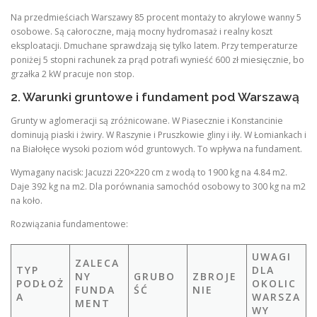
Na przedmieściach Warszawy 85 procent montaży to akrylowe wanny 5
osobowe. Są całoroczne, mają mocny hydromasaż i realny koszt
eksploatacji. Dmuchane sprawdzają się tylko latem. Przy temperaturze
poniżej 5 stopni rachunek za prąd potrafi wynieść 600 zł miesięcznie, bo
grzałka 2 kW pracuje non stop.
2. Warunki gruntowe i fundament pod Warszawą
Grunty w aglomeracji są zróżnicowane. W Piasecznie i Konstancinie
dominują piaski i żwiry. W Raszynie i Pruszkowie gliny i iły. W Łomiankach i
na Białołęce wysoki poziom wód gruntowych. To wpływa na fundament.
Wymagany nacisk: Jacuzzi 220×220 cm z wodą to 1900 kg na 4.84 m2.
Daje 392 kg na m2. Dla porównania samochód osobowy to 300 kg na m2
na koło.
Rozwiązania fundamentowe:
UWAGI
ZALECA
TYP
DLA
NY
GRUBO
ZBROJE
PODŁOŻ
OKOLIC
FUNDA
ŚĆ
NIE
A
WARSZA
MENT
WY