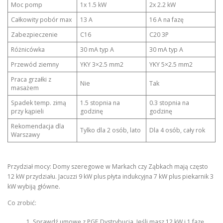
Moc pomp
1x 1.5 kW
2x 2.2 kW
Całkowity pobór max
13 A
16 A na fazę
Zabezpieczenie
C16
C20 3P
Różnicówka
30 mA typ A
30 mA typ A
Przewód ziemny
YKY 3×2.5 mm2
YKY 5×2.5 mm2
Praca grzałki z
Nie
Tak
masażem
Spadek temp. zimą
1.5 stopnia na
0.3 stopnia na
przy kąpieli
godzinę
godzinę
Rekomendacja dla
Tylko dla 2 osób, lato
Dla 4 osób, cały rok
Warszawy
Przydział mocy: Domy szeregowe w Markach czy Ząbkach mają często
12 kW przydziału. Jacuzzi 9 kW plus płyta indukcyjna 7 kW plus piekarnik 3
kW wybiją główne.
Co zrobić:
Sprawdź umowę z PGE Dystrybucja. Jeśli masz 12 kW i 1 fazę,