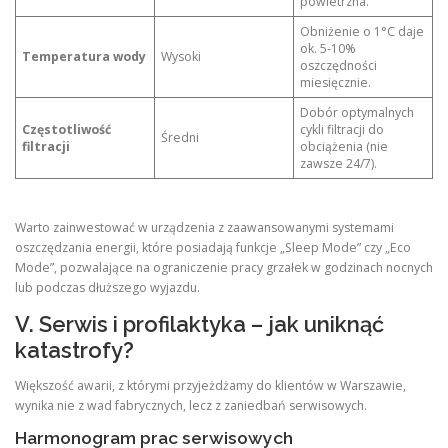
powietrzna.
Obniżenie o 1°C daje
ok. 5-10%
Temperatura wody
Wysoki
oszczędności
miesięcznie.
Dobór optymalnych
Częstotliwość
cykli filtracji do
Średni
filtracji
obciążenia (nie
zawsze 24/7).
Warto zainwestować w urządzenia z zaawansowanymi systemami
oszczędzania energii, które posiadają funkcje „Sleep Mode” czy „Eco
Mode”, pozwalające na ograniczenie pracy grzałek w godzinach nocnych
lub podczas dłuższego wyjazdu.
V. Serwis i profilaktyka – jak uniknąć
katastrofy?
Większość awarii, z którymi przyjeżdżamy do klientów w Warszawie,
wynika nie z wad fabrycznych, lecz z zaniedbań serwisowych.
Harmonogram prac serwisowych