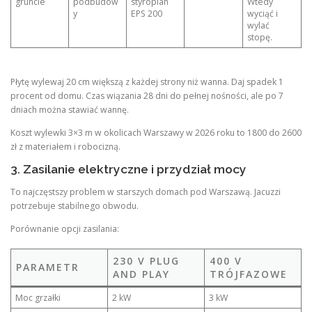
gruncie
podbudow
styropian
Wtedy
y
EPS 200
wyciąć i
wylać
stopę.
Płytę wylewaj 20 cm większą z każdej strony niż wanna. Daj spadek 1
procent od domu. Czas wiązania 28 dni do pełnej nośności, ale po 7
dniach można stawiać wannę.
Koszt wylewki 3×3 m w okolicach Warszawy w 2026 roku to 1800 do 2600
zł z materiałem i robocizną.
3. Zasilanie elektryczne i przydział mocy
To najczęstszy problem w starszych domach pod Warszawą. Jacuzzi
potrzebuje stabilnego obwodu.
Porównanie opcji zasilania:
230 V PLUG
400 V
PARAMETR
AND PLAY
TRÓJFAZOWE
Moc grzałki
2 kW
3 kW