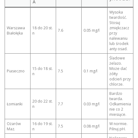
A
Wysoka
twardość.
Stosuj
Warszawa
18 do 20 st.
zmiękczacz
7.6
0.05 mg/l
Białołęka
n
przy
nalewaniu
lub środek
anty osad.
Śladowe
żelazo.
15 do 18 st.
Może dać
Piaseczno
7.5
0.1 mg/l
n
żółty
odcień przy
chlorze.
Bardzo
twarda.
20 do 22 st.
Łomianki
7.7
0.03 mg/l
Odkamienia
n
nie co 2
miesiące.
Ożarów
16 do 19 st.
W normie.
7.5
0.08 mg/l
Maz.
n
Pilnuj pH.