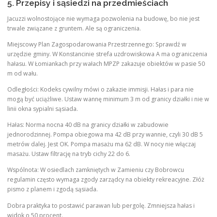
5. Przepisy i sąsiedzi na przedmieściach
Jacuzzi wolnostojące nie wymaga pozwolenia na budowę, bo nie jest
trwale związane z gruntem. Ale są ograniczenia.
Miejscowy Plan Zagospodarowania Przestrzennego: Sprawdź w
urzędzie gminy. W Konstancinie strefa uzdrowiskowa A ma ograniczenia
hałasu. W Łomiankach przy wałach MPZP zakazuje obiektów w pasie 50
m od wału.
Odległości: Kodeks cywilny mówi o zakazie immisji. Hałas i para nie
mogą być uciążliwe. Ustaw wannę minimum 3 m od granicy działki i nie w
linii okna sypialni sąsiada.
Hałas: Norma nocna 40 dB na granicy działki w zabudowie
jednorodzinnej. Pompa obiegowa ma 42 dB przy wannie, czyli 30 dB 5
metrów dalej. Jest OK. Pompa masażu ma 62 dB. W nocy nie włączaj
masażu. Ustaw filtrację na tryb cichy 22 do 6.
Wspólnota: W osiedlach zamkniętych w Zamieniu czy Bobrowcu
regulamin często wymaga zgody zarządcy na obiekty rekreacyjne. Złóż
pismo z planem i zgodą sąsiada.
Dobra praktyka to postawić parawan lub pergolę. Zmniejsza hałas i
widok o 50 procent.