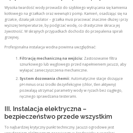
Wysoka twardość wody prowadzi do szybkiego wytrącania się kamienia
kotłowego na grzałkach oraz wewnątrz pomp. Kamień, osadzając się na
grzałce, działa jak izolator – grzałka musi pracować znacznie dłużej i przy
wyższej temperaturze, by podgrzać wodę, co drastycznie skraca jej
żywotność. W skrajnych przypadkach dochodzi do przepalenia spirali
grzejnej.
Profesjonalna instalacja wodna powinna uwzględniać:
Filtrację mechaniczną na wejściu:
Zastosowanie filtra
sznurkowego lub węglowego przed napełnieniem jacuzzi, aby
wyłapać zanieczyszczenia mechaniczne.
System dozowania chemii:
Automatyczne stacje dozujące
pH minus oraz środki dezynfekcyjne (chlor, tlen aktywny)
pozwalają utrzymać parametry wody w ryzach bez ciągłego,
ręcznego sprawdzania testerami.
III. Instalacja elektryczna –
bezpieczeństwo przede wszystkim
To najbardziej krytyczny punkt techniczny. Jacuzzi ogrodowe jest