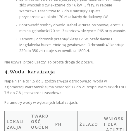
złóż wniosek o zwiększenie do 16 kW i 3 fazy. W rejonie
Warszawa Teren trwa to 2 do 6 miesięcy. Opłata
przyłączeniowa około 170 zł za każdy dodatkowy kW.
Poprowadź osobny obwód. Kabel w rurze osłonowej Arot 50
mm na głębokości 70 cm. Zakończ w skrzynce IP65 przy wannie.
Zamontuj ochronnik przepięć klasy T2. W Józefosławie i
Magdalenka burze letnie są gwałtowne. Ochronnik 4P kosztuje
220 do 350 zł i ratuje sterownik za 1800 zł.
Nie używaj przedłużaczy. To prosta droga do pożaru.
4. Woda i kanalizacja
Napełnianie to 1.5 do 3 godzin z węża ogrodowego. Woda w
aglomeracji warszawskiej ma twardość 17 do 21 stopni niemieckich i pH
7.5 do 7.8. Jest twarda i zasadowa.
Parametry wody w wybranych lokalizacjach:
TWARD
WNIOSK
LOKALI
OŚĆ
PH
ŻELAZO
I DLA
ZACJA
OGÓLN
JACUZZI