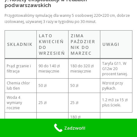
podwarszawskich
Przygotowaliśmy symulację dla wanny 5 osobowej 220×220 cm, dobrze
izolowanej, używanej 3 razy w tygodniu po 30 minut.
LATO
ZIMA
KWIECIEŃ
PAŹDZIER
SKŁADNIK
UWAGI
DO
NIK DO
WRZESIEŃ
MARZEC
Taryfa G11. W
Prąd grzanie i
90 do 140 zł
180 do 320 zł
G12w 20
filtracja
miesięcznie
miesięcznie
procent taniej.
Chemia chlor
Wzrost przy
50 zł
50 zł
lub tlen
pyłkach.
Woda 4
1.2 m3 za 15 zł
wymiany
25 zł
25 zł
plus ścieki.
rocznie
180 zł
Filtr 1 szt na rok
15 zł
podzielone na
12.
Zadzwoń!
360 zł