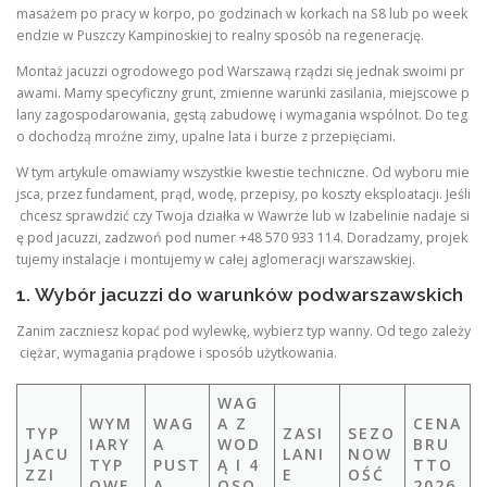
masażem po pracy w korpo, po godzinach w korkach na S8 lub po week
endzie w Puszczy Kampinoskiej to realny sposób na regenerację.
Montaż jacuzzi ogrodowego pod Warszawą rządzi się jednak swoimi pr
awami. Mamy specyficzny grunt, zmienne warunki zasilania, miejscowe p
lany zagospodarowania, gęstą zabudowę i wymagania wspólnot. Do teg
o dochodzą mroźne zimy, upalne lata i burze z przepięciami.
W tym artykule omawiamy wszystkie kwestie techniczne. Od wyboru mie
jsca, przez fundament, prąd, wodę, przepisy, po koszty eksploatacji. Jeśli
chcesz sprawdzić czy Twoja działka w Wawrze lub w Izabelinie nadaje si
ę pod jacuzzi, zadzwoń pod numer +48 570 933 114. Doradzamy, projek
tujemy instalacje i montujemy w całej aglomeracji warszawskiej.
1. Wybór jacuzzi do warunków podwarszawskich
Zanim zaczniesz kopać pod wylewkę, wybierz typ wanny. Od tego zależy
ciężar, wymagania prądowe i sposób użytkowania.
WAG
WYM
WAG
A Z
CENA
TYP
ZASI
SEZO
IARY
A
WOD
BRU
JACU
LANI
NOW
TYP
PUST
Ą I 4
TTO
ZZI
E
OŚĆ
OWE
A
OSO
2026