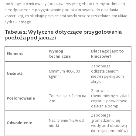
może być zróżnicowany (od piaszczystych gleb po tereny podmokłe),
nieodpowiednie przygotowanie podłoża prowadzi do osiadania
konstrukcji, co skutkuje pęknięciami niecki oraz rozszczelnieniem układu
hydraulicznego.
Tabela 1: Wytyczne dotyczące przygotowania
podłoża pod jacuzzi
Wymogi
Dlaczego jest to
Element
techniczne
kluczowe?
Zapobiega
Minimum 400-500
odkształceniom
Nośność
kg/m²
niecki i pęknięciom
akrylu.
Zapewnia
Tolerancja ± 2 mm na
równomierny rozkład
Poziomowanie
2 m
ciężaru i prawidłowe
działanie pomp.
Zapobiega
Nachylenie 1-2% od
gromadzeniu się
Odwodnienie
niecki
wody pod obudową
(korozja elementów).