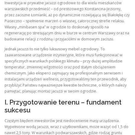
Inwestycja w prywatne jacuzzi ogrodowe to dla wielu mieszkańców
warszawskich przedmieść – od prestiżowego Konstancina-Jeziorny,
przez zaciszne Łomianki, aż po dynamicznie rozwijającą się Białołękę czy
Piaseczno – spełnienie marzeń o własnej, całorocznej strefie relaksu.
Własny „minibasen spa” w ogrodzie to doskonały sposób na
regenerację po stresującym dniu w biurze w centrum Warszawy oraz na
budowanie relacji z rodziną i przyjaciółmi w domowym zaciszu.
Jednak jacuzzi to nie tylko luksusowy mebel ogrodowy. To
zaawansowane urządzenie inżynieryjne, które musi funkcjonować w
specyficznych warunkach polskiego klimatu – przy dużej amplitudzie
temperatur, zmiennej wilgotności oraz pod stałym obciążeniem
chemicznym. Jako eksperci zajmujący się profesjonalnym serwisem i
instalacjami urządzeń wellness, przygotowaliśmy ten przewodnik, aby
przybliżyć Państwu najważniejsze kwestie techniczne, o których należy
pamiętać, planując montaż jacuzzi w swoim ogrodzie.
I. Przygotowanie terenu – fundament
sukcesu
Częstym błędem inwestorów jest niedocenienie masy urządzenia.
Wypełnione wodą jacuzzi, wraz z użytkownikami, może ważyć od 1,5 do
nawet 2,5 tony. W warunkach podwarszawskich, gdzie rodzaj gruntu