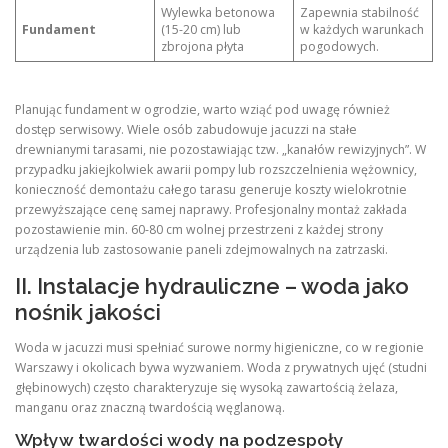
Wylewka betonowa
Zapewnia stabilność
Fundament
(15-20 cm) lub
w każdych warunkach
zbrojona płyta
pogodowych.
Planując fundament w ogrodzie, warto wziąć pod uwagę również
dostęp serwisowy. Wiele osób zabudowuje jacuzzi na stałe
drewnianymi tarasami, nie pozostawiając tzw. „kanałów rewizyjnych”. W
przypadku jakiejkolwiek awarii pompy lub rozszczelnienia wężownicy,
konieczność demontażu całego tarasu generuje koszty wielokrotnie
przewyższające cenę samej naprawy. Profesjonalny montaż zakłada
pozostawienie min. 60-80 cm wolnej przestrzeni z każdej strony
urządzenia lub zastosowanie paneli zdejmowalnych na zatrzaski.
II. Instalacje hydrauliczne – woda jako
nośnik jakości
Woda w jacuzzi musi spełniać surowe normy higieniczne, co w regionie
Warszawy i okolicach bywa wyzwaniem. Woda z prywatnych ujęć (studni
głębinowych) często charakteryzuje się wysoką zawartością żelaza,
manganu oraz znaczną twardością węglanową.
Wpływ twardości wody na podzespoły