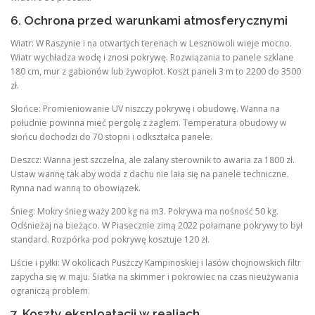
6. Ochrona przed warunkami atmosferycznymi
Wiatr: W Raszynie i na otwartych terenach w Lesznowoli wieje mocno.
Wiatr wychładza wodę i znosi pokrywę. Rozwiązania to panele szklane
180 cm, mur z gabionów lub żywopłot. Koszt paneli 3 m to 2200 do 3500
zł.
Słońce: Promieniowanie UV niszczy pokrywę i obudowę. Wanna na
południe powinna mieć pergolę z żaglem. Temperatura obudowy w
słońcu dochodzi do 70 stopni i odkształca panele.
Deszcz: Wanna jest szczelna, ale zalany sterownik to awaria za 1800 zł.
Ustaw wannę tak aby woda z dachu nie lała się na panele techniczne.
Rynna nad wanną to obowiązek.
Śnieg: Mokry śnieg waży 200 kg na m3. Pokrywa ma nośność 50 kg.
Odśnieżaj na bieżąco. W Piasecznie zimą 2022 połamane pokrywy to był
standard. Rozpórka pod pokrywę kosztuje 120 zł.
Liście i pyłki: W okolicach Puszczy Kampinoskiej i lasów chojnowskich filtr
zapycha się w maju. Siatka na skimmer i pokrowiec na czas nieużywania
ograniczą problem.
7. Koszty eksploatacji w realiach