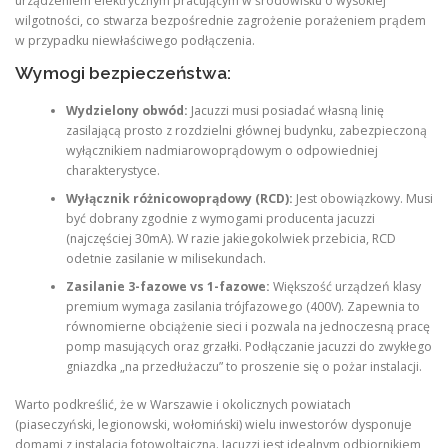
urządzeniem elektrycznym pracującym w środowisku o wysokiej
wilgotności, co stwarza bezpośrednie zagrożenie porażeniem prądem
w przypadku niewłaściwego podłączenia.
Wymogi bezpieczeństwa:
Wydzielony obwód:
Jacuzzi musi posiadać własną linię
zasilającą prosto z rozdzielni głównej budynku, zabezpieczoną
wyłącznikiem nadmiarowoprądowym o odpowiedniej
charakterystyce.
Wyłącznik różnicowoprądowy (RCD):
Jest obowiązkowy. Musi
być dobrany zgodnie z wymogami producenta jacuzzi
(najczęściej 30mA). W razie jakiegokolwiek przebicia, RCD
odetnie zasilanie w milisekundach.
Zasilanie 3-fazowe vs 1-fazowe:
Większość urządzeń klasy
premium wymaga zasilania trójfazowego (400V). Zapewnia to
równomierne obciążenie sieci i pozwala na jednoczesną pracę
pomp masujących oraz grzałki. Podłączanie jacuzzi do zwykłego
gniazdka „na przedłużaczu” to proszenie się o pożar instalacji.
Warto podkreślić, że w Warszawie i okolicznych powiatach
(piaseczyński, legionowski, wołomiński) wielu inwestorów dysponuje
domami z instalacją fotowoltaiczną. Jacuzzi jest idealnym odbiornikiem