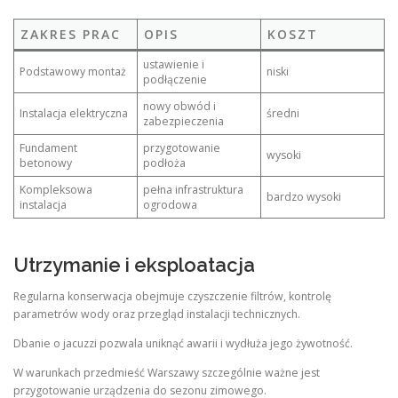
ZAKRES PRAC
OPIS
KOSZT
ustawienie i
Podstawowy montaż
niski
podłączenie
nowy obwód i
Instalacja elektryczna
średni
zabezpieczenia
Fundament
przygotowanie
wysoki
betonowy
podłoża
Kompleksowa
pełna infrastruktura
bardzo wysoki
instalacja
ogrodowa
Utrzymanie i eksploatacja
Regularna konserwacja obejmuje czyszczenie filtrów, kontrolę
parametrów wody oraz przegląd instalacji technicznych.
Dbanie o jacuzzi pozwala uniknąć awarii i wydłuża jego żywotność.
W warunkach przedmieść Warszawy szczególnie ważne jest
przygotowanie urządzenia do sezonu zimowego.