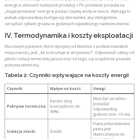
energii w okresach nadwyżek produkcji z PV, ponieważ pozwala na
„magazynowanie” energii w postaci ciepłej wody w niecce. Wymaga to
jednak odpowiedniej konfiguracji sterownika, aby inteligentnie
zarządzać cyklami grzania w godzinach największego nasłonecznienia.
IV. Termodynamika i koszty eksploatacji
Kluczowym pytaniem, które słyszymy od klientów z podwarszawskich
miejscowości, jest: „Ile to kosztuje w utrzymaniu?”. Odpowiedź zależy od
jakości izolacji termicznej jacuzzi oraz od tego, czy urządzenie posiada
pokrywę termiczną.
Tabela 2: Czynniki wpływające na koszty energii
Czynnik
Wpływ na koszt
Uwagi
Musi być szczelna i
Bardzo duży
posiadać
Pokrywa termiczna
(oszczędność do
odpowiednią
40%)
grubość (min. 10 cm).
Piana poliuretanowa
pełna jest
Izolacja niecki
Średni
skuteczniejsza niż