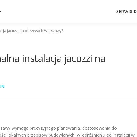
A
SERWIS 
lacja jacuzzi na obrzeżach Warszawy?
lna instalacja jacuzzi na
IN
arszawy wymaga precyzyjnego planowania, dostosowania do
i lokalnych przepisów budowlanych. W odróżnieniu od instalacji w