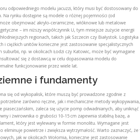
oru odpowiedniego modelu jacuzzi, który musi być dostosowany do
h. Na rynku dostępne są modele o różnej pojemności (od
a może obejmować akrylo‑ceramiczne, włóknowe lub metalowe
tyczne – im niższy współczynnik U, tym mniejsze zużycie energii
hłodniejszych regionach, takich jak Szczecin czy Białystok. Logistyka
h i ciężkich unitów konieczne jest zastosowanie specjalistycznych
 suburbii, np. w okolicach Łodzi czy Katowic, może być wymagane
nsultować się z dostawcą w celu dopasowania modelu do
ymalne funkcjonowanie przez wiele lat.
e ziemne i fundamenty
yna się od wykopalisk, które muszą być prowadzone zgodnie z
ć potrzebne zarówno ręczne, jak i mechaniczne metody wykopywania,
e piaseczańskim, zaleca się użycie pomp odwadnianych, aby uniknąć
wny i żwirownika o grubości 10‑15 cm zapewnia stabilną bazę, a
ament, który jest wylewany w formie monolitu. Wymagane jest
o eliminuje powietrze i zwiększa wytrzymałość. Warto zaznaczyć, że
wych, jak w okolicach Wołomia, konieczne jest zastosowanie