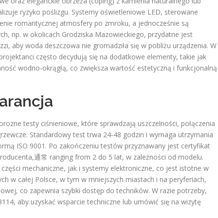
we oraz eleganckie obrzeża (coping) z kamienia naturalnego lub
malizuje ryzyko poślizgu. Systemy oświetleniowe LED, sterowane
rzenie romantycznej atmosfery po zmroku, a jednocześnie są
, np. w okolicach Grodziska Mazowieckiego, przydatne jest
zi, aby woda deszczowa nie gromadziła się w pobliżu urządzenia. W
rojektanci często decydują się na dodatkowe elementy, takie jak
nność wodno‑okrągłą, co zwiększa wartość estetyczną i funkcjonalną
warancja
orozne testy ciśnieniowe, które sprawdzają uszczelności, połączenia
grzewcze. Standardowy test trwa 24‑48 godzin i wymaga utrzymania
 normą ISO 9001. Po zakończeniu testów przyznawany jest certyfikat
roducenta,通常 ranging from 2 do 5 lat, w zależności od modelu.
zęści mechaniczne, jak i systemy elektroniczne, co jest istotne w
ych w całej Polsce, w tym w mniejszych miastach i na peryferiach,
isowej, co zapewnia szybki dostęp do techników. W razie potrzeby,
4, aby uzyskać wsparcie techniczne lub umówić się na wizytę