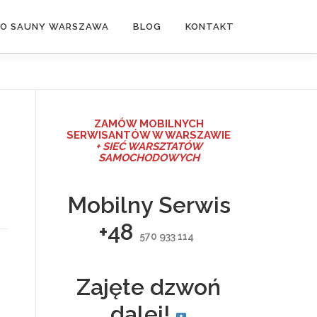
DO SAUNY WARSZAWA
BLOG
KONTAKT
ZAMÓW MO
BILNYCH
SERWISANTÓW W WARSZAWIE
+ SIEĆ WARSZTATÓW
SAMOCHODOWYCH
Mobilny Serwis
+48
570 933 114
Zajęte dzwoń
dalej!