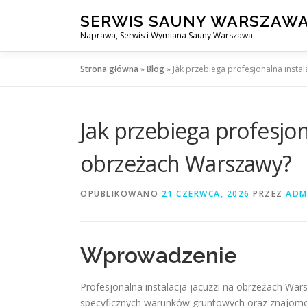
Przejdź
SERWIS SAUNY WARSZAW
do
Naprawa, Serwis i Wymiana Sauny Warszawa
treści
Strona główna
»
Blog
»
Jak przebiega profesjonalna insta
Jak przebiega profesjona
obrzeżach Warszawy?
OPUBLIKOWANO
21 CZERWCA, 2026
PRZEZ
ADM
Wprowadzenie
Profesjonalna instalacja jacuzzi na obrzeżach W
specyficznych warunków gruntowych oraz znajomośc