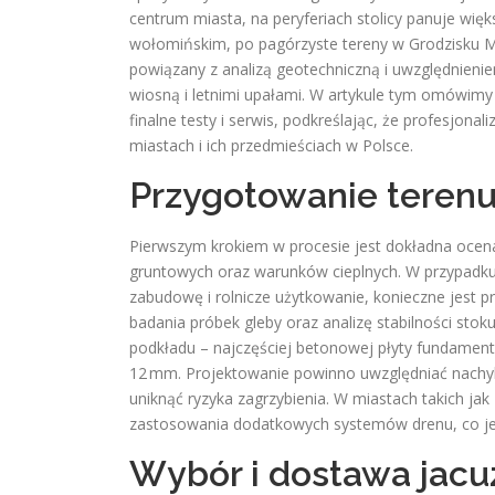
centrum miasta, na peryferiach stolicy panuje w
wołomińskim, po pagórzyste tereny w Grodzisku Maz
powiązany z analizą geotechniczną i uwzględnienie
wiosną i letnimi upałami. W artykule tym omówimy
finalne testy i serwis, podkreślając, że profesjonal
miastach i ich przedmieściach w Polsce.
Przygotowanie terenu
Pierwszym krokiem w procesie jest dokładna ocena
gruntowych oraz warunków cieplnych. W przypadku
zabudowę i rolnicze użytkowanie, konieczne jest
badania próbek gleby oraz analizę stabilności sto
podkładu – najczęściej betonowej płyty fundamen
12 mm. Projektowanie powinno uwzględniać nachyl
uniknąć ryzyka zagrzybienia. W miastach takich j
zastosowania dodatkowych systemów drenu, co jest
Wybór i dostawa jacu