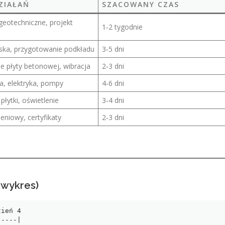
ZIAŁAŃ
SZACOWANY CZAS
geotechniczne, projekt
1‑2 tygodnie
i
ska, przygotowanie podkładu
3‑5 dni
e płyty betonowej, wibracja
2‑3 dni
a, elektryka, pompy
4‑6 dni
płytki, oświetlenie
3‑4 dni
ieniowy, certyfikaty
2‑3 dni
wykres)
ień 4

----|
