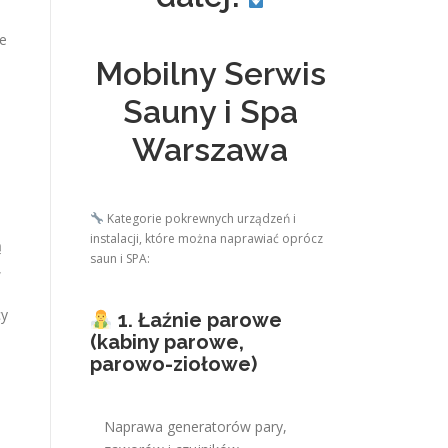
le
Mobilny Serwis
o
Sauny i Spa
Warszawa
Kategorie pokrewnych urządzeń i
instalacji, które można naprawiać oprócz
ą
saun i SPA:
,
cy
1. Łaźnie parowe
(kabiny parowe,
parowo-ziołowe)
Naprawa generatorów pary,