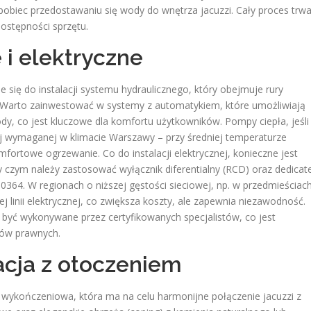
pobiec przedostawaniu się wody do wnętrza jacuzzi. Cały proces trw
dostępności sprzętu.
 i elektryczne
się do instalacji systemu hydraulicznego, który obejmuje rury
 Warto zainwestować w systemy z automatykiem, które umożliwiają
dy, co jest kluczowe dla komfortu użytkowników. Pompy ciepła, jeśli
j wymaganej w klimacie Warszawy – przy średniej temperaturze
ortowe ogrzewanie. Co do instalacji elektrycznej, konieczne jest
rzy czym należy zastosować wyłącznik diferentialny (RCD) oraz dedicat
0364. W regionach o niższej gęstości sieciowej, np. w przedmieściac
linii elektrycznej, co zwiększa koszty, ale zapewnia niezawodność.
y być wykonywane przez certyfikowanych specjalistów, co jest
gów prawnych.
acja z otoczeniem
e wykończeniowa, która ma na celu harmonijne połączenie jacuzzi z