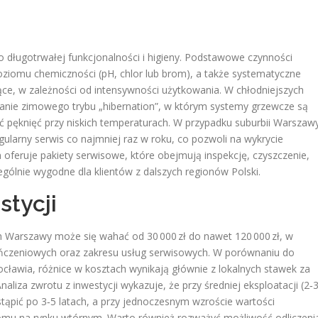
go długotrwałej funkcjonalności i higieny. Podstawowe czynności
ziomu chemiczności (pH, chlor lub brom), a także systematyczne
ące, w zależności od intensywności użytkowania. W chłodniejszych
owanie zimowego trybu „hibernation”, w którym systemy grzewcze są
 pęknięć przy niskich temperaturach. W przypadku suburbii Warszaw
gularny serwis co najmniej raz w roku, co pozwoli na wykrycie
 oferuje pakiety serwisowe, które obejmują inspekcję, czyszczenie,
zególnie wygodne dla klientów z dalszych regionów Polski.
stycji
ach Warszawy może się wahać od 30 000 zł do nawet 120 000 zł, w
ończeniowych oraz zakresu usług serwisowych. W porównaniu do
cławia, różnice w kosztach wynikają głównie z lokalnych stawek za
aliza zwrotu z inwestycji wykazuje, że przy średniej eksploatacji (2‑
tąpić po 3‑5 latach, a przy jednoczesnym wzroście wartości
domu na rynku wtórnym. Warto również rozważyć możliwość odliczeni