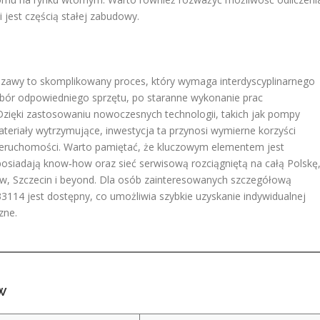
 jest częścią stałej zabudowy.
rszawy to skomplikowany proces, który wymaga interdyscyplinarnego
dobór odpowiedniego sprzętu, po staranne wykonanie prac
 Dzięki zastosowaniu nowoczesnych technologii, takich jak pompy
ateriały wytrzymujące, inwestycja ta przynosi wymierne korzyści
ieruchomości. Warto pamiętać, że kluczowym elementem jest
osiadają know‑how oraz sieć serwisową rozciągniętą na całą Polskę
, Szczecin i beyond. Dla osób zainteresowanych szczegółową
114 jest dostępny, co umożliwia szybkie uzyskanie indywidualnej
zne.
ew