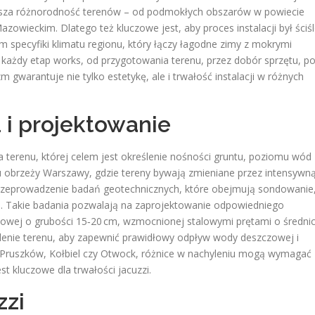
iększa różnorodność terenów – od podmokłych obszarów w powiecie
owieckim. Dlatego też kluczowe jest, aby proces instalacji był ściś
m specyfiki klimatu regionu, który łączy łagodne zimy z mokrymi
 każdy etap works, od przygotowania terenu, przez dobór sprzętu, p
izm gwarantuje nie tylko estetykę, ale i trwałość instalacji w różnych
 i projektowanie
 terenu, której celem jest określenie nośności gruntu, poziomu wód
 obrzeży Warszawy, gdzie tereny bywają zmieniane przez intensywn
 przeprowadzenie badań geotechnicznych, które obejmują sondowanie
ku. Takie badania pozwalają na zaprojektowanie odpowiedniego
towej o grubości 15‑20 cm, wzmocnionej stalowymi prętami o średni
enie terenu, aby zapewnić prawidłowy odpływ wody deszczowej i
ak Pruszków, Kołbiel czy Otwock, różnice w nachyleniu mogą wymagać
 kluczowe dla trwałości jacuzzi.
zzi