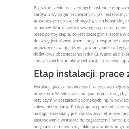
Po zakończeniu prac ziemnych następuje etap wyb
zarówno wymagań technicznych, jak i estetycznyc
4‑osobowych do 8‑osobowych), a ich konstrukcj
obudowy. Warto zwrócić uwagę na parametry energe
przez pompy ciepła, co jest szczególnie istotne w c
dostawy jest równie ważna: przy transportzie dużyc
pojazdów z podnośnikiem, a w przypadku odległych
dodatkowe ubezpieczenie ładunku. Warto also sko
specyficznych warunków instalacji, co zapewni opt
Etap instalacji: prac
Instalacja jacuzzi na obrzeżach Warszawy rozpocz
projektem. W zależności od typu terenu, mogą by
przy czym w obszarach podmokłych, np. w powieci
zalewania się jamy. Po wykopaniu podkład z kruszy
następnie układany jest warstwowy betonowy fund
zastosowanie wibratora do zagęszczenia betonu, c
przypadku terenów o wysokim poziomie wód grunto