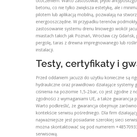
otoczeniem. Warto zastosować płytki antypoślizgo
betonu, co nie tylko zwiększa estetykę, ale i mini
pilotem lub aplikacją mobilną, pozwalają na stwo
energooszczędne. W przypadku terenów podmokłych
zastosowanie systemu drenu liniowego wokół jacuz
miastach takich jak Poznań, Wrocław czy Gdańsk, p
pergolę, taras z drewna impregnowanego lub rośli
instalacji.
Testy, certyfikaty i g
Przed oddaniem jacuzzi do użytku konieczne są rig
hydrauliczne oraz prawidłowo działające systemy 
ciśnienia na poziomie 1,5‑2 bar, co jest zgodne z
zgodności z wymaganiami UE, a także gwarancja p
Warto podkreślić, że gwarancja obejmuje zarówno c
kontekście serwisu pośredniego. Dla firm działając
najważniejsze jest posiadanie szerokiej sieci serw
można skontaktować się pod numerem +4857093311
serwisową.