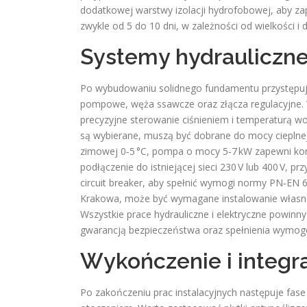
dodatkowej warstwy izolacji hydrofobowej, aby za
zwykle od 5 do 10 dni, w zależności od wielkości i 
Systemy hydrauliczne
Po wybudowaniu solidnego fundamentu przystępuje 
pompowe, węża ssawcze oraz złącza regulacyjne.
precyzyjne sterowanie ciśnieniem i temperaturą wo
są wybierane, muszą być dobrane do mocy cieplne
zimowej 0‑5 °C, pompa o mocy 5‑7 kW zapewni komf
podłączenie do istniejącej sieci 230 V lub 400 V, p
circuit breaker, aby spełnić wymogi normy PN‑EN 6
Krakowa, może być wymagane instalowanie własnej 
Wszystkie prace hydrauliczne i elektryczne powinn
gwarancją bezpieczeństwa oraz spełnienia wymo
Wykończenie i integr
Po zakończeniu prac instalacyjnych następuje fas