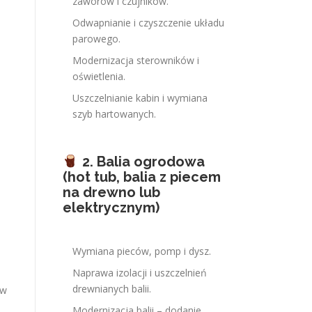
zaworów i czujników.
Odwapnianie i czyszczenie układu
parowego.
Modernizacja sterowników i
oświetlenia.
Uszczelnianie kabin i wymiana
szyb hartowanych.
2. Balia ogrodowa
(hot tub, balia z piecem
na drewno lub
elektrycznym)
Wymiana pieców, pomp i dysz.
Naprawa izolacji i uszczelnień
drewnianych balii.
 w
Modernizacja balii – dodanie