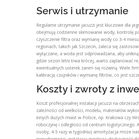
Serwis i utrzymanie
Regularne utrzymanie jacuzzi jest kluczowe dla je
obejmują codzienne skimowanie wody, kontrolę po
czyszczenie filtra oraz wymianę wody co 3‑4 miesi
regionach, takich jak Szczecin, zaleca się zastos
wyłączane, a woda jest odprowadzana, aby uniknąć
gdzie sezon letni trwa krócej, warto zaplanować re
ewentualnych usterek zanim się rozwiną. Wiele firm
kalibrację czujników i wymianę filtrów, co jest szc
Koszty i zwroty z inwe
Koszt profesjonalnej instalacji jacuzzi na obrzeż
zależności od wielkości, modelu, materiałów wyk
innych dużych miast w Polsce, np. Krakowa czy Wro
roboczynę i odległości od centrum logistycznego. An
osoby, 4‑5 razy w tygodniu) amortyzacja może nas
nieruchomości, instalacja zwiększa atrakcyjność 