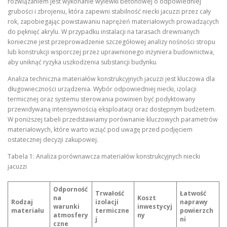
rozwiązaniem jest wykonanie wylewki betonowej o odpowiedniej
grubości i zbrojeniu, która zapewni stabilność niecki jacuzzi przez cały
rok, zapobiegając powstawaniu naprężeń materiałowych prowadzących
do pęknięć akrylu. W przypadku instalacji na tarasach drewnianych
konieczne jest przeprowadzenie szczegółowej analizy nośności stropu
lub konstrukcji wsporczej przez uprawnionego inżyniera budownictwa,
aby uniknąć ryzyka uszkodzenia substancji budynku.
Analiza techniczna materiałów konstrukcyjnych jacuzzi jest kluczowa dla
długowieczności urządzenia. Wybór odpowiedniej niecki, izolacji
termicznej oraz systemu sterowania powinien być podyktowany
przewidywaną intensywnością eksploatacji oraz dostępnym budżetem.
W poniższej tabeli przedstawiamy porównanie kluczowych parametrów
materiałowych, które warto wziąć pod uwagę przed podjęciem
ostatecznej decyzji zakupowej.
Tabela 1: Analiza porównawcza materiałów konstrukcyjnych niecki
jacuzzi
Odporność
Trwałość
Łatwość
na
Koszt
Rodzaj
izolacji
naprawy
warunki
inwestycyj
materiału
termiczne
powierzch
atmosfery
ny
j
ni
czne