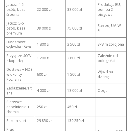
Jacuzzi 4-5
Produkcja EU,
osób, klasa
22 000 zł
38 000 zł
pompa 2-
średnia
biegowa
Jacuzzi 5-6
Stereo, UV, Wi-
osób, klasa
39 000 zł
75 000 zł
Fi
premium
Fundament:
1 800 zł
3 500 zł
3×3 m zbrojona
wylewka 15cm
Przyłącze 400V
Zależnie od
1 200 zł
2 800 zł
z koparką
odległości
Dostawa + HDS
Wjazd na
w okolicy
600 zł
1 500 zł
działkę
Poznania
Zadaszenie/alt
4 000 zł
18 000 zł
Opcja
ana
Pierwsze
napełnienie +
250 zł
450 zł
chemia
Razem start
29 850 zł
139 250 zł
Prąd