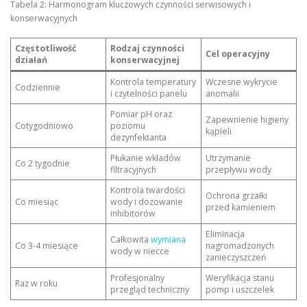
Tabela 2: Harmonogram kluczowych czynności serwisowych i
konserwacyjnych
Częstotliwość
Rodzaj czynności
Cel operacyjny
działań
konserwacyjnej
Kontrola temperatury
Wczesne wykrycie
Codziennie
i czytelności panelu
anomalii
Pomiar pH oraz
Zapewnienie higieny
Cotygodniowo
poziomu
kąpieli
dezynfektanta
Płukanie wkładów
Utrzymanie
Co 2 tygodnie
filtracyjnych
przepływu wody
Kontrola twardości
Ochrona grzałki
Co miesiąc
wody i dozowanie
przed kamieniem
inhibitorów
Eliminacja
Całkowita
wymiana
Co 3-4 miesiące
nagromadzonych
wody w niecce
zanieczyszczeń
Profesjonalny
Weryfikacja stanu
Raz w roku
przegląd techniczny
pomp i uszczelek