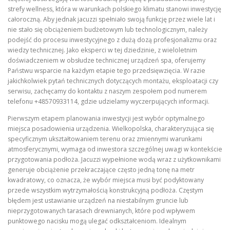
strefy wellness, która w warunkach polskiego klimatu stanowi inwestycję
całoroczną. Aby jednak jacuzzi spełniało swoją funkcję przez wiele lat i
nie stało się obciążeniem budżetowym lub technologicznym, należy
podejść do procesu inwestycyjnego z dużą dozą profesjonalizmu oraz
wiedzy technicznej. Jako eksperci w tej dziedzinie, z wieloletnim
doświadczeniem w obsłudze technicznej urządzeń spa, oferujemy
Państwu wsparcie na każdym etapie tego przedsięwzięcia. W razie
jakichkolwiek pytań technicznych dotyczących montażu, eksploatacji czy
serwisu, zachęcamy do kontaktu z naszym zespołem pod numerem
telefonu +48570933114, gdzie udzielamy wyczerpujących informacji.
Pierwszym etapem planowania inwestycji jest wybór optymalnego
miejsca posadowienia urządzenia. Wielkopolska, charakteryzująca się
specyficznym ukształtowaniem terenu oraz zmiennymi warunkami
atmosferycznymi, wymaga od inwestora szczególnej uwagi w kontekście
przygotowania podłoża. Jacuzzi wypełnione wodą wraz z użytkownikami
generuje obciążenie przekraczające często jedną tonę na metr
kwadratowy, co oznacza, że wybór miejsca musi być podyktowany
przede wszystkim wytrzymałością konstrukcyjną podłoża. Częstym
błędem jest ustawianie urządzeń na niestabilnym gruncie lub
nieprzygotowanych tarasach drewnianych, które pod wpływem
punktowego nacisku mogą ulegać odkształceniom. Idealnym