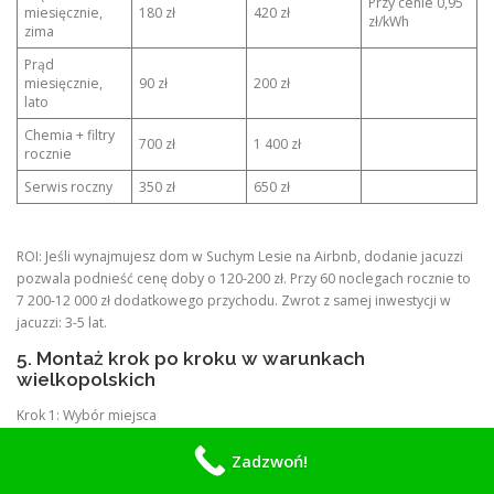
Przy cenie 0,95
miesięcznie,
180 zł
420 zł
zł/kWh
zima
Prąd
miesięcznie,
90 zł
200 zł
lato
Chemia + filtry
700 zł
1 400 zł
rocznie
Serwis roczny
350 zł
650 zł
ROI: Jeśli wynajmujesz dom w Suchym Lesie na Airbnb, dodanie jacuzzi
pozwala podnieść cenę doby o 120-200 zł. Przy 60 noclegach rocznie to
7 200-12 000 zł dodatkowego przychodu. Zwrot z samej inwestycji w
jacuzzi: 3-5 lat.
5. Montaż krok po kroku w warunkach
wielkopolskich
Krok 1: Wybór miejsca
Gleba w gminie Tarnowo Podgórne to często glina. Zrób odwodnienie
Zadzwoń!
opaskowe, inaczej po deszczu jacuzzi będzie stało w błocie. Unikaj
drzew liściastych w promieniu 5 m – mniej sprzątania.