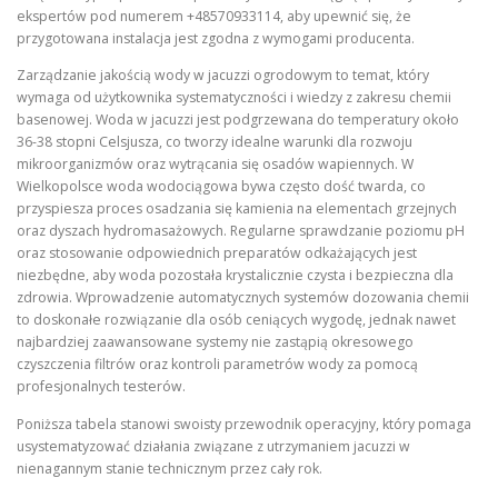
ekspertów pod numerem +48570933114, aby upewnić się, że
przygotowana instalacja jest zgodna z wymogami producenta.
Zarządzanie jakością wody w jacuzzi ogrodowym to temat, który
wymaga od użytkownika systematyczności i wiedzy z zakresu chemii
basenowej. Woda w jacuzzi jest podgrzewana do temperatury około
36-38 stopni Celsjusza, co tworzy idealne warunki dla rozwoju
mikroorganizmów oraz wytrącania się osadów wapiennych. W
Wielkopolsce woda wodociągowa bywa często dość twarda, co
przyspiesza proces osadzania się kamienia na elementach grzejnych
oraz dyszach hydromasażowych. Regularne sprawdzanie poziomu pH
oraz stosowanie odpowiednich preparatów odkażających jest
niezbędne, aby woda pozostała krystalicznie czysta i bezpieczna dla
zdrowia. Wprowadzenie automatycznych systemów dozowania chemii
to doskonałe rozwiązanie dla osób ceniących wygodę, jednak nawet
najbardziej zaawansowane systemy nie zastąpią okresowego
czyszczenia filtrów oraz kontroli parametrów wody za pomocą
profesjonalnych testerów.
Poniższa tabela stanowi swoisty przewodnik operacyjny, który pomaga
usystematyzować działania związane z utrzymaniem jacuzzi w
nienagannym stanie technicznym przez cały rok.