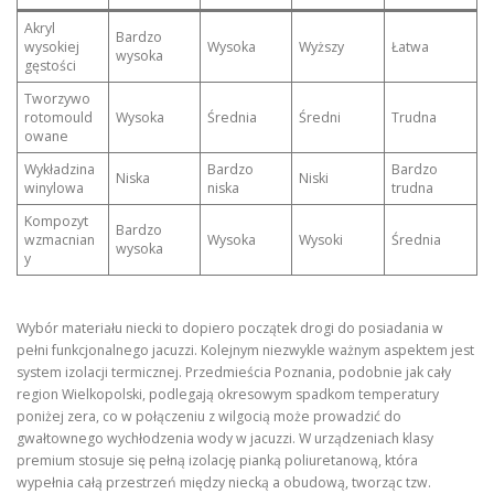
Akryl
Bardzo
wysokiej
Wysoka
Wyższy
Łatwa
wysoka
gęstości
Tworzywo
rotomould
Wysoka
Średnia
Średni
Trudna
owane
Wykładzina
Bardzo
Bardzo
Niska
Niski
winylowa
niska
trudna
Kompozyt
Bardzo
wzmacnian
Wysoka
Wysoki
Średnia
wysoka
y
Wybór materiału niecki to dopiero początek drogi do posiadania w
pełni funkcjonalnego jacuzzi. Kolejnym niezwykle ważnym aspektem jest
system izolacji termicznej. Przedmieścia Poznania, podobnie jak cały
region Wielkopolski, podlegają okresowym spadkom temperatury
poniżej zera, co w połączeniu z wilgocią może prowadzić do
gwałtownego wychłodzenia wody w jacuzzi. W urządzeniach klasy
premium stosuje się pełną izolację pianką poliuretanową, która
wypełnia całą przestrzeń między niecką a obudową, tworząc tzw.