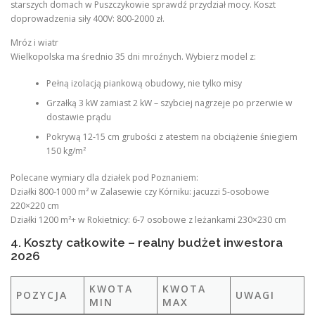
starszych domach w Puszczykowie sprawdź przydział mocy. Koszt
doprowadzenia siły 400V: 800-2000 zł.
Mróz i wiatr
Wielkopolska ma średnio 35 dni mroźnych. Wybierz model z:
Pełną izolacją piankową obudowy, nie tylko misy
Grzałką 3 kW zamiast 2 kW – szybciej nagrzeje po przerwie w
dostawie prądu
Pokrywą 12-15 cm grubości z atestem na obciążenie śniegiem
150 kg/m²
Polecane wymiary dla działek pod Poznaniem:
Działki 800-1000 m² w Zalasewie czy Kórniku: jacuzzi 5-osobowe
220×220 cm
Działki 1200 m²+ w Rokietnicy: 6-7 osobowe z leżankami 230×230 cm
4. Koszty całkowite – realny budżet inwestora
2026
KWOTA
KWOTA
POZYCJA
UWAGI
MIN
MAX