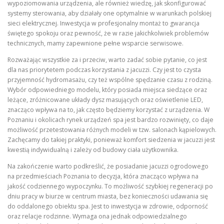
wypoziomowania urządzenia, ale również wiedzę, jak skonfigurować
systemy sterowania, aby działały one optymalnie w warunkach polskiej
sieci elektrycznej. Inwestycja w profesjonalny montaż to gwarancja
świętego spokoju oraz pewność, że w razie jakichkolwiek problemów
technicznych, mamy zapewnione pełne wsparcie serwisowe.
Rozważając wszystkie za i przeciw, warto zadać sobie pytanie, co jest
dla nas priorytetem podczas korzystania z jacuzzi. Czy jest to czysta
przyjemność hydromasażu, czy też wspólne spędzanie czasu z rodziną.
Wybór odpowiedniego modelu, który posiada miejsca siedzące oraz
leżące, zróżnicowane układy dysz masujących oraz oświetlenie LED,
znacząco wpływa na to, jak często będziemy korzystać z urządzenia. W
Poznaniu i okolicach rynek urządzeń spa jest bardzo rozwinięty, co daje
możliwość przetestowania różnych modeli w tzw. salonach kąpielowych.
Zachęcamy do takiej praktyki, ponieważ komfort siedzenia w jacuzzi jest
kwestią indywidualną i zależy od budowy ciała użytkownika.
Na zakończenie warto podkreślić, że posiadanie jacuzzi ogrodowego
na przedmieściach Poznania to decyzja, która znacząco wpływa na
jakość codziennego wypoczynku. To możliwość szybkiej regeneracji po
dniu pracy w biurze w centrum miasta, bez konieczności udawania się
do oddalonego obiektu spa. Jest to inwestycja w zdrowie, odporność
oraz relacje rodzinne. Wymaga ona jednak odpowiedzialnego