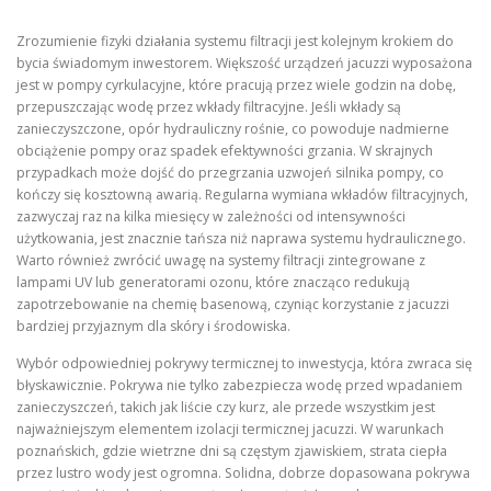
Zrozumienie fizyki działania systemu filtracji jest kolejnym krokiem do
bycia świadomym inwestorem. Większość urządzeń jacuzzi wyposażona
jest w pompy cyrkulacyjne, które pracują przez wiele godzin na dobę,
przepuszczając wodę przez wkłady filtracyjne. Jeśli wkłady są
zanieczyszczone, opór hydrauliczny rośnie, co powoduje nadmierne
obciążenie pompy oraz spadek efektywności grzania. W skrajnych
przypadkach może dojść do przegrzania uzwojeń silnika pompy, co
kończy się kosztowną awarią. Regularna wymiana wkładów filtracyjnych,
zazwyczaj raz na kilka miesięcy w zależności od intensywności
użytkowania, jest znacznie tańsza niż naprawa systemu hydraulicznego.
Warto również zwrócić uwagę na systemy filtracji zintegrowane z
lampami UV lub generatorami ozonu, które znacząco redukują
zapotrzebowanie na chemię basenową, czyniąc korzystanie z jacuzzi
bardziej przyjaznym dla skóry i środowiska.
Wybór odpowiedniej pokrywy termicznej to inwestycja, która zwraca się
błyskawicznie. Pokrywa nie tylko zabezpiecza wodę przed wpadaniem
zanieczyszczeń, takich jak liście czy kurz, ale przede wszystkim jest
najważniejszym elementem izolacji termicznej jacuzzi. W warunkach
poznańskich, gdzie wietrzne dni są częstym zjawiskiem, strata ciepła
przez lustro wody jest ogromna. Solidna, dobrze dopasowana pokrywa