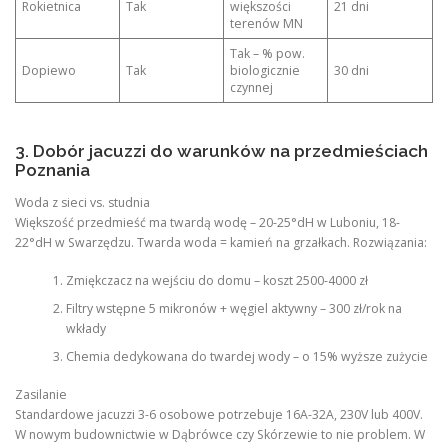
Rokietnica
Tak
większości
21 dni
terenów MN
Tak – % pow.
Dopiewo
Tak
biologicznie
30 dni
czynnej
3. Dobór jacuzzi do warunków na przedmieściach
Poznania
Woda z sieci vs. studnia
Większość przedmieść ma twardą wodę – 20-25°dH w Luboniu, 18-
22°dH w Swarzędzu. Twarda woda = kamień na grzałkach. Rozwiązania:
Zmiękczacz na wejściu do domu – koszt 2500-4000 zł
Filtry wstępne 5 mikronów + węgiel aktywny – 300 zł/rok na
wkłady
Chemia dedykowana do twardej wody – o 15% wyższe zużycie
Zasilanie
Standardowe jacuzzi 3-6 osobowe potrzebuje 16A-32A, 230V lub 400V.
W nowym budownictwie w Dąbrówce czy Skórzewie to nie problem. W