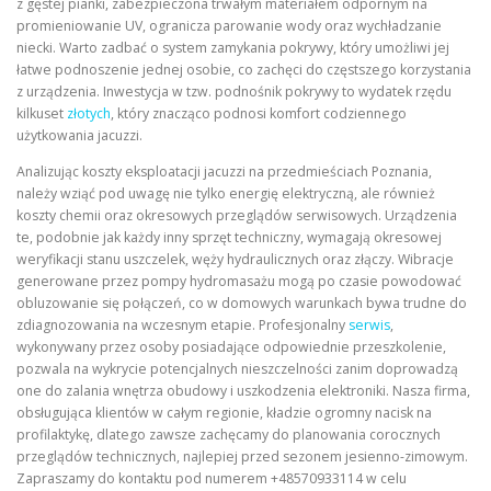
z gęstej pianki, zabezpieczona trwałym materiałem odpornym na
promieniowanie UV, ogranicza parowanie wody oraz wychładzanie
niecki. Warto zadbać o system zamykania pokrywy, który umożliwi jej
łatwe podnoszenie jednej osobie, co zachęci do częstszego korzystania
z urządzenia. Inwestycja w tzw. podnośnik pokrywy to wydatek rzędu
kilkuset
złotych
, który znacząco podnosi komfort codziennego
użytkowania jacuzzi.
Analizując koszty eksploatacji jacuzzi na przedmieściach Poznania,
należy wziąć pod uwagę nie tylko energię elektryczną, ale również
koszty chemii oraz okresowych przeglądów serwisowych. Urządzenia
te, podobnie jak każdy inny sprzęt techniczny, wymagają okresowej
weryfikacji stanu uszczelek, węży hydraulicznych oraz złączy. Wibracje
generowane przez pompy hydromasażu mogą po czasie powodować
obluzowanie się połączeń, co w domowych warunkach bywa trudne do
zdiagnozowania na wczesnym etapie. Profesjonalny
serwis
,
wykonywany przez osoby posiadające odpowiednie przeszkolenie,
pozwala na wykrycie potencjalnych nieszczelności zanim doprowadzą
one do zalania wnętrza obudowy i uszkodzenia elektroniki. Nasza firma,
obsługująca klientów w całym regionie, kładzie ogromny nacisk na
profilaktykę, dlatego zawsze zachęcamy do planowania corocznych
przeglądów technicznych, najlepiej przed sezonem jesienno-zimowym.
Zapraszamy do kontaktu pod numerem +48570933114 w celu