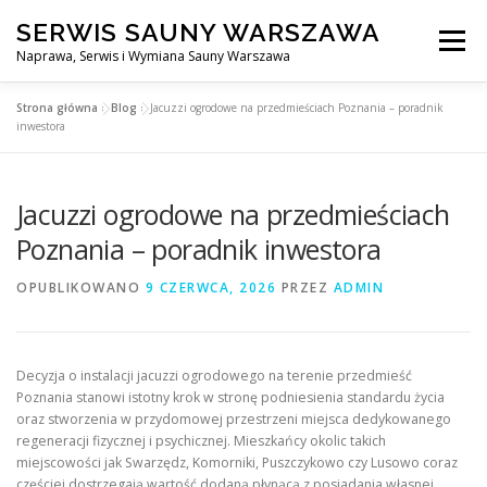
Przejdź
SERWIS SAUNY WARSZAWA
do
Menu
treści
Naprawa, Serwis i Wymiana Sauny Warszawa
Strona główna
»
Blog
»
Jacuzzi ogrodowe na przedmieściach Poznania – poradnik
SERWIS DO SAUNY WARSZAWA
BLOG
KONTAKT
inwestora
Jacuzzi ogrodowe na przedmieściach
Poznania – poradnik inwestora
OPUBLIKOWANO
9 CZERWCA, 2026
PRZEZ
ADMIN
Decyzja o instalacji jacuzzi ogrodowego na terenie przedmieść
Poznania stanowi istotny krok w stronę podniesienia standardu życia
oraz stworzenia w przydomowej przestrzeni miejsca dedykowanego
regeneracji fizycznej i psychicznej. Mieszkańcy okolic takich
miejscowości jak Swarzędz, Komorniki, Puszczykowo czy Lusowo coraz
częściej dostrzegają wartość dodaną płynącą z posiadania własnej