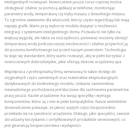
inteligentnych rozwiązań. Nowoczesne jacuzzi coraz częściej można
obsługiwać zdalnie za pomocą aplikacji w telefonie, monitorując
parametry wody, temperaturę czy tryby masażu z dowolnego miejsca.
To ogromne ułatwienie dla właścicieli, którzy często wyjeżdżają lub mają
napięty grafik. Warto przy wyborze modelu dopytać o możliwości
integracji z systemami inteligentnego domu. Pozwala to nie tylko na
większą wygodę, ale także na oszczędności, ponieważ możemy obniżyć
temperaturę wody podczas naszej nieobecności i zdalnie przywrócić ją
do poziomu komfortowego tuż przed naszym powrotem. Technologia
ta staje się standardem, który warto rozważyć, aby w pełni korzystać z
nowoczesnych dobrodziejstw, jakie oferują obecne urządzenia spa.
Współpraca z profesjonalną firmą serwisową to także dostęp do
oryginalnych części zamiennych oraz materiałów eksploatacyjnych
dedykowanych do konkretnego modelu. Unikanie zamienników
niewiadomego pochodzenia jest kluczowe dla zachowania parametrów
pracy jacuzzi. Każde urządzenie ma swoją specyfikę i wymaga
komponentów, które są z nim w pełni kompatybilne. Nasze wieloletnie
doświadczenie pokazuje, że jakość użytych części bezpośrednio
przekłada się na żywotność urządzenia. Dlatego, jako specjaliści, zawsze
doradzamy korzystanie z certyfikowanych produktów serwisowych, co
jest gwarancją bezpieczeństwa i wydajności.