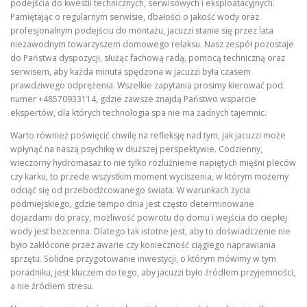
podejścia do kwestii technicznych, serwisowych i eksploatacyjnych.
Pamiętając o regularnym serwisie, dbałości o jakość wody oraz
profesjonalnym podejściu do montażu, jacuzzi stanie się przez lata
niezawodnym towarzyszem domowego relaksu. Nasz zespół pozostaje
do Państwa dyspozycji, służąc fachową radą, pomocą techniczną oraz
serwisem, aby każda minuta spędzona w jacuzzi była czasem
prawdziwego odprężenia. Wszelkie zapytania prosimy kierować pod
numer +48570933114, gdzie zawsze znajdą Państwo wsparcie
ekspertów, dla których technologia spa nie ma żadnych tajemnic.
Warto również poświęcić chwilę na refleksję nad tym, jak jacuzzi może
wpłynąć na naszą psychikę w dłuższej perspektywie. Codzienny,
wieczorny hydromasaż to nie tylko rozluźnienie napiętych mięśni pleców
czy karku, to przede wszystkim moment wyciszenia, w którym możemy
odciąć się od przebodźcowanego świata. W warunkach życia
podmiejskiego, gdzie tempo dnia jest często determinowane
dojazdami do pracy, możliwość powrotu do domu i wejścia do ciepłej
wody jest bezcenna. Dlatego tak istotne jest, aby to doświadczenie nie
było zakłócone przez awarie czy konieczność ciągłego naprawiania
sprzętu. Solidne przygotowanie inwestycji, o którym mówimy w tym
poradniku, jest kluczem do tego, aby jacuzzi było źródłem przyjemności,
a nie źródłem stresu.