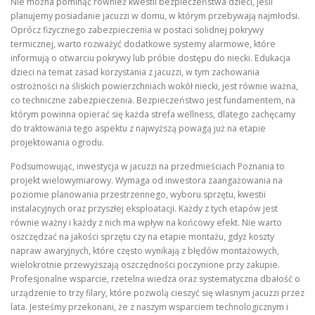
Nie można pominąć również kwestii bezpieczeństwa dzieci, jeśli
planujemy posiadanie jacuzzi w domu, w którym przebywają najmłodsi.
Oprócz fizycznego zabezpieczenia w postaci solidnej pokrywy
termicznej, warto rozważyć dodatkowe systemy alarmowe, które
informują o otwarciu pokrywy lub próbie dostępu do niecki. Edukacja
dzieci na temat zasad korzystania z jacuzzi, w tym zachowania
ostrożności na śliskich powierzchniach wokół niecki, jest równie ważna,
co techniczne zabezpieczenia. Bezpieczeństwo jest fundamentem, na
którym powinna opierać się każda strefa wellness, dlatego zachęcamy
do traktowania tego aspektu z najwyższą powagą już na etapie
projektowania ogrodu.
Podsumowując, inwestycja w jacuzzi na przedmieściach Poznania to
projekt wielowymiarowy. Wymaga od inwestora zaangażowania na
poziomie planowania przestrzennego, wyboru sprzętu, kwestii
instalacyjnych oraz przyszłej eksploatacji. Każdy z tych etapów jest
równie ważny i każdy z nich ma wpływ na końcowy efekt. Nie warto
oszczędzać na jakości sprzętu czy na etapie montażu, gdyż koszty
napraw awaryjnych, które często wynikają z błędów montażowych,
wielokrotnie przewyższają oszczędności poczynione przy zakupie.
Profesjonalne wsparcie, rzetelna wiedza oraz systematyczna dbałość o
urządzenie to trzy filary, które pozwolą cieszyć się własnym jacuzzi przez
lata. Jesteśmy przekonani, że z naszym wsparciem technologicznym i