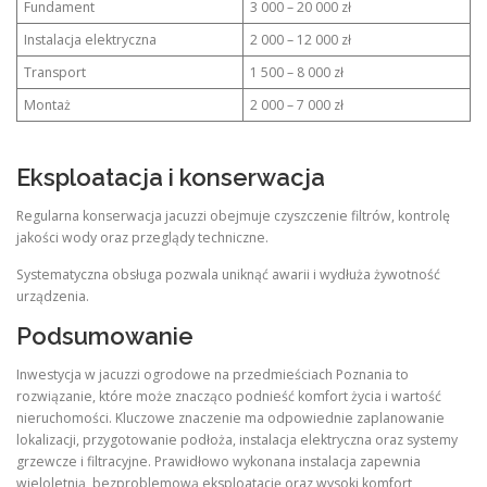
Fundament
3 000 – 20 000 zł
Instalacja elektryczna
2 000 – 12 000 zł
Transport
1 500 – 8 000 zł
Montaż
2 000 – 7 000 zł
Eksploatacja i konserwacja
Regularna konserwacja jacuzzi obejmuje czyszczenie filtrów, kontrolę
jakości wody oraz przeglądy techniczne.
Systematyczna obsługa pozwala uniknąć awarii i wydłuża żywotność
urządzenia.
Podsumowanie
Inwestycja w jacuzzi ogrodowe na przedmieściach Poznania to
rozwiązanie, które może znacząco podnieść komfort życia i wartość
nieruchomości. Kluczowe znaczenie ma odpowiednie zaplanowanie
lokalizacji, przygotowanie podłoża, instalacja elektryczna oraz systemy
grzewcze i filtracyjne. Prawidłowo wykonana instalacja zapewnia
wieloletnią, bezproblemową eksploatację oraz wysoki komfort