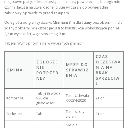
miejscowe plany, które określają minimalną powierzchnię biologicznie
czynną. Jacuzzi na utwardzonej płycie wlicza się do powierzchni
zabudowy. Sprawdź to przed zakupem.
Odległości od granicy działki: Minimum 3 m dla ściany bez okien, 4 m dla
ściany z oknami. Większość jacuzzi to konstrukcje wolnostojące poniżej
2,2 m wysokości, więc stosuje się 3 m.
Tabela: Wymogi formalne w wybranych gminach
CZAS
ZGŁOSZE
OCZEKIWA
MPZP DO
NIE
NIA NA
GMINA
SPRAWDZ
POTRZEB
BRAK
ENIA
NE?
SPRZECIW
U
Tak, jeśli woda
Tak – Uchwała
Komorniki
>30 cm
21 dni
XX/234/2020
głębokości
Tak – strefy
Suchy Las
Tak
21 dni
zieleni
Nie dla