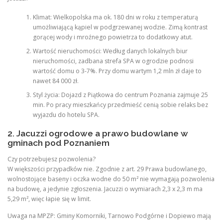
Klimat: Wielkopolska ma ok. 180 dni w roku z temperaturą
umożliwiającą kąpiel w podgrzewanej wodzie. Zimą kontrast
gorącej wody i mroźnego powietrza to dodatkowy atut.
Wartość nieruchomości: Według danych lokalnych biur
nieruchomości, zadbana strefa SPA w ogrodzie podnosi
wartość domu o 3-7%. Przy domu wartym 1,2 mln zł daje to
nawet 84 000 zł.
Styl życia: Dojazd z Piątkowa do centrum Poznania zajmuje 25
min. Po pracy mieszkańcy przedmieść cenią sobie relaks bez
wyjazdu do hotelu SPA.
2. Jacuzzi ogrodowe a prawo budowlane w
gminach pod Poznaniem
Czy potrzebujesz pozwolenia?
W większości przypadków nie. Zgodnie z art. 29 Prawa budowlanego,
wolnostojące baseny i oczka wodne do 50 m² nie wymagają pozwolenia
na budowę, a jedynie zgłoszenia. Jacuzzi o wymiarach 2,3 x 2,3 m ma
5,29 m², więc łapie się w limit.
Uwaga na MPZP: Gminy Komorniki, Tarnowo Podgórne i Dopiewo mają