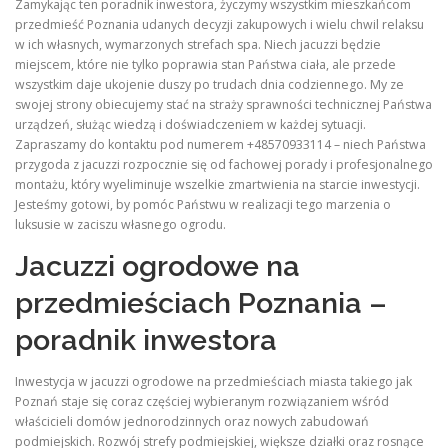
Zamykając ten poradnik inwestora, życzymy wszystkim mieszkańcom
przedmieść Poznania udanych decyzji zakupowych i wielu chwil relaksu
w ich własnych, wymarzonych strefach spa. Niech jacuzzi będzie
miejscem, które nie tylko poprawia stan Państwa ciała, ale przede
wszystkim daje ukojenie duszy po trudach dnia codziennego. My ze
swojej strony obiecujemy stać na straży sprawności technicznej Państwa
urządzeń, służąc wiedzą i doświadczeniem w każdej sytuacji.
Zapraszamy do kontaktu pod numerem +48570933114 – niech Państwa
przygoda z jacuzzi rozpocznie się od fachowej porady i profesjonalnego
montażu, który wyeliminuje wszelkie zmartwienia na starcie inwestycji.
Jesteśmy gotowi, by pomóc Państwu w realizacji tego marzenia o
luksusie w zaciszu własnego ogrodu.
Jacuzzi ogrodowe na
przedmieściach Poznania –
poradnik inwestora
Inwestycja w jacuzzi ogrodowe na przedmieściach miasta takiego jak
Poznań staje się coraz częściej wybieranym rozwiązaniem wśród
właścicieli domów jednorodzinnych oraz nowych zabudowań
podmiejskich. Rozwój strefy podmiejskiej, większe działki oraz rosnące