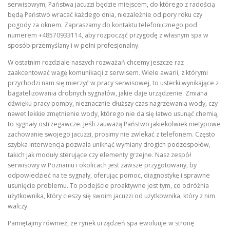
serwisowym, Państwa jacuzzi będzie miejscem, do którego z radością
będą Państwo wracać każdego dnia, niezależnie od pory roku czy
pogody za oknem. Zapraszamy do kontaktu telefonicznego pod
numerem +48570933114, aby rozpocząć przygodę z własnym spa w
sposób przemyślany i w pełni profesjonalny.
W ostatnim rozdziale naszych rozważań chcemy jeszcze raz
zaakcentować wagę komunikacji z serwisem. Wiele awarii, z którymi
przychodzi nam się mierzyć w pracy serwisowej, to usterki wynikające z
bagatelizowania drobnych sygnałów, jakie daje urządzenie. Zmiana
dźwięku pracy pompy, nieznacznie dłuższy czas nagrzewania wody, czy
nawet lekkie zmętnienie wody, którego nie da się łatwo usunąć chemią,
to sygnały ostrzegawcze. Jeśli zauważą Państwo jakiekolwiek nietypowe
zachowanie swojego jacuzzi, prosimy nie zwlekać z telefonem. Często
szybka interwencja pozwala uniknąć wymiany drogich podzespołów,
takich jak moduły sterujące czy elementy grzejne. Nasz zespół
serwisowy w Poznaniu i okolicach jest zawsze przygotowany, by
odpowiedzieć na te sygnały, oferując pomoc, diagnostykę i sprawne
usunięcie problemu. To podejście proaktywne jest tym, co odróżnia
użytkownika, który cieszy się swoim jacuzzi od użytkownika, który z nim
walczy.
Pamiętajmy również, że rynek urządzeń spa ewoluuje w stronę