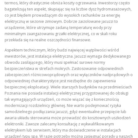
termos, który drastycznie obniża koszty ogrzewania. Inwestorzy często
bagatelizują ten aspekt, skupiając się na liczbie dysz hydromasażowych,
co jest błędem prowadzącym do wysokich rachunków za energię
elektryczną w sezonie zimowym. Dobrze zaizolowane jacuzzi to
urządzenie, które utrzymuje zadaną temperaturę wody przy
minimalnym zaangażowaniu grzałki elektrycznej, co w skali roku
przekłada się na realne oszczędności finansowe.
Aspektem technicznym, który budzi najwięcej wątpliwości wśród
inwestorów, jest instalacja elektryczna. Jacuzzi wymaga dedykowanego
obwodu zasilającego, który musi spełniać surowe normy
bezpieczeństwa w strefach mokrych. Zastosowanie odpowiednich
zabezpieczeń różnicowoprądowych oraz wyłączników nadprądowych o
odpowiedniej charakterystyce jest niezbędne do zapewnienia
bezpiecznej eksploatacji. Wiele starszych budynków na przedmieściach
Poznania nie posiada instalacji elektrycznej przygotowanej do obsługi
tak wymagających urządzeń, co może wiązać się z koniecznością
modernizacji rozdzielnicy głównej. Nie warto podejmować ryzyka
samodzielnego podłączania jacuzzi, gdyż ewentualne przepięcie lub
awaria układu sterowania może prowadzić do kosztownych uszkodzeń
elektroniki. Zawsze zalecamy konsultację z wykwalifikowanym
elektrykiem lub serwisem, który ma doświadczenie w instalacjach
urządzeń typu spa. W razie potrzeby można zasięgnąć porady u naszych