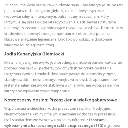
To absolutna klasa premium w budowie saun. Charakteryzuje się bogatą
paletą barw (od jasnego po głęboki, czekoladowy brąz) oraz
niepowtarzalnym, intensywnym, balsamicznym zapachem, który
utrzymuje się przez długie lata użytkowania. Cedr zawiera naturalne
tuplicyny – substancje zapobiegające rozwojowi grzybów i bakterii, co w
środowisku o podwyższonej temperaturze i obecności potu ma
kluczowe znaczenie higieniczne. Dodatkowo wykazuje doskonałe
właściwości izolacji termicznej.
Jodła Kanadyjska (Hemlock)
Drewno o jasnej, niezwykle jednorodnej, słomkowej barwie, całkowicie
pozbawione sęków i pęcherzy żywicznych (brak ryzyka oparzenia
rozgrzaną żywicą). Hemlock doskonale pasuje do minimalistycznych,
skandynawskich i nowoczesnych wnętrz wrocławskich apartamentów.
Jest materiałem niezwykle stabilnym wymiarowo, nie wypacza się i nie
kurczy pod wpływem zmian temperatur.
Nowoczesny design: Przeszklenia wielkogabarytowe
Współczesna architektura kocha przestrzeń i światło. Tradycyjne,
klaustrofobiczne kabiny z małymi okienkami odchodzą w przeszłość.
Dziś standardem we Wrocławiu są sauny infrared z
frontami
wykonanymi z hartowanego szkła bezpiecznego (ESG)
o grubości