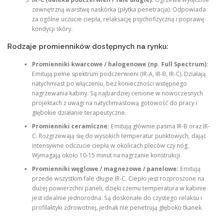
zewnętrzną warstwę naskórka (płytka penetracja). Odpowiada
za ogólne uczucie ciepła, relaksację psychofizyczną i poprawę
kondycji skóry.
Rodzaje promienników dostępnych na rynku:
Promienniki kwarcowe / halogenowe (np. Full Spectrum):
Emitują pełne spektrum podczerwieni (IR-A, IR-B, IR-C). Działają
natychmiast po włączeniu, bez konieczności wstępnego
nagrzewania kabiny. Są najbardziej cenione w nowoczesnych
projektach z uwagi na natychmiastową gotowość do pracy i
głębokie działanie terapeutyczne.
Promienniki ceramiczne:
Emitują głównie pasma IR-B oraz IR-
C. Rozgrzewają się do wysokich temperatur punktowych, dając
intensywne odczucie ciepła w okolicach pleców czy nóg.
Wymagają około 10-15 minut na nagrzanie konstrukcji.
Promienniki węglowe / magnezowe / panelowe:
Emitują
przede wszystkim fale długie IR-C. Ciepło jest rozproszone na
dużej powierzchni paneli, dzięki czemu temperatura w kabinie
jest idealnie jednorodna. Są doskonałe do czystego relaksu i
profilaktyki zdrowotnej, jednak nie penetrują głęboko tkanek.