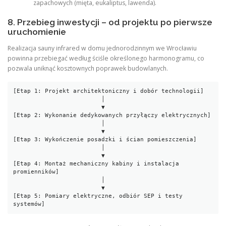
zapachowych (mięta, eukaliptus, lawenda).
8. Przebieg inwestycji – od projektu po pierwsze
uruchomienie
Realizacja sauny infrared w domu jednorodzinnym we Wrocławiu
powinna przebiegać według ściśle określonego harmonogramu, co
pozwala uniknąć kosztownych poprawek budowlanych.
[Etap 1: Projekt architektoniczny i dobór technologii]

                         │

                         ▼

[Etap 2: Wykonanie dedykowanych przyłączy elektrycznych]

                         │

                         ▼

[Etap 3: Wykończenie posadzki i ścian pomieszczenia]

                         │

                         ▼

[Etap 4: Montaż mechaniczny kabiny i instalacja 
promienników]

                         │

                         ▼

[Etap 5: Pomiary elektryczne, odbiór SEP i testy 