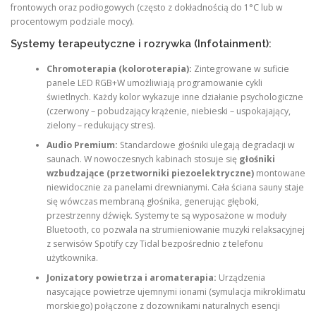
frontowych oraz podłogowych (często z dokładnością do 1°C lub w
procentowym podziale mocy).
Systemy terapeutyczne i rozrywka (Infotainment):
Chromoterapia (koloroterapia):
Zintegrowane w suficie
panele LED RGB+W umożliwiają programowanie cykli
świetlnych. Każdy kolor wykazuje inne działanie psychologiczne
(czerwony – pobudzający krążenie, niebieski – uspokajający,
zielony – redukujący stres).
Audio Premium:
Standardowe głośniki ulegają degradacji w
saunach. W nowoczesnych kabinach stosuje się
głośniki
wzbudzające (przetworniki piezoelektryczne)
montowane
niewidocznie za panelami drewnianymi. Cała ściana sauny staje
się wówczas membraną głośnika, generując głęboki,
przestrzenny dźwięk. Systemy te są wyposażone w moduły
Bluetooth, co pozwala na strumieniowanie muzyki relaksacyjnej
z serwisów Spotify czy Tidal bezpośrednio z telefonu
użytkownika.
Jonizatory powietrza i aromaterapia:
Urządzenia
nasycające powietrze ujemnymi ionami (symulacja mikroklimatu
morskiego) połączone z dozownikami naturalnych esencji