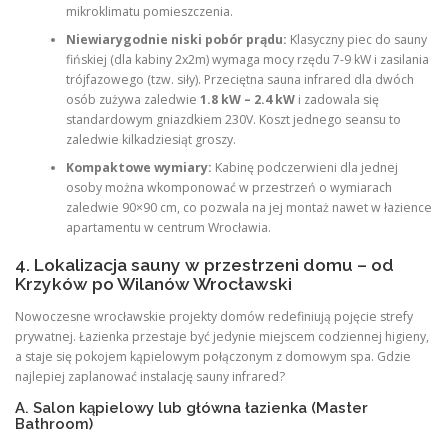
mikroklimatu pomieszczenia.
Niewiarygodnie niski pobór prądu:
Klasyczny piec do sauny
fińskiej (dla kabiny 2x2m) wymaga mocy rzędu 7-9 kW i zasilania
trójfazowego (tzw. siły). Przeciętna sauna infrared dla dwóch
osób zużywa zaledwie
1.8 kW – 2.4 kW
i zadowala się
standardowym gniazdkiem 230V. Koszt jednego seansu to
zaledwie kilkadziesiąt groszy.
Kompaktowe wymiary:
Kabinę podczerwieni dla jednej
osoby można wkomponować w przestrzeń o wymiarach
zaledwie 90×90 cm, co pozwala na jej montaż nawet w łazience
apartamentu w centrum Wrocławia.
4. Lokalizacja sauny w przestrzeni domu – od
Krzyków po Wilanów Wrocławski
Nowoczesne wrocławskie projekty domów redefiniują pojęcie strefy
prywatnej. Łazienka przestaje być jedynie miejscem codziennej higieny,
a staje się pokojem kąpielowym połączonym z domowym spa. Gdzie
najlepiej zaplanować instalację sauny infrared?
A. Salon kąpielowy lub główna łazienka (Master
Bathroom)