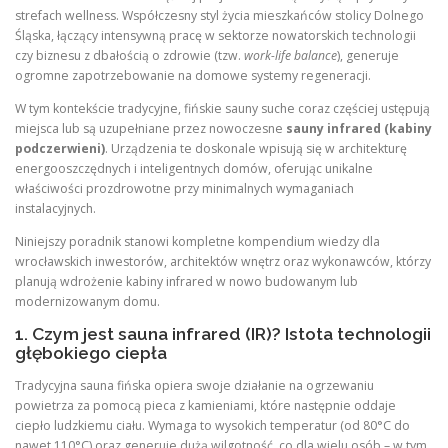
strefach wellness. Współczesny styl życia mieszkańców stolicy Dolnego
Śląska, łączący intensywną pracę w sektorze nowatorskich technologii
czy biznesu z dbałością o zdrowie (tzw.
work-life balance
), generuje
ogromne zapotrzebowanie na domowe systemy regeneracji.
W tym kontekście tradycyjne, fińskie sauny suche coraz częściej ustępują
miejsca lub są uzupełniane przez nowoczesne
sauny infrared (kabiny
podczerwieni)
. Urządzenia te doskonale wpisują się w architekturę
energooszczędnych i inteligentnych domów, oferując unikalne
właściwości prozdrowotne przy minimalnych wymaganiach
instalacyjnych.
Niniejszy poradnik stanowi kompletne kompendium wiedzy dla
wrocławskich inwestorów, architektów wnętrz oraz wykonawców, którzy
planują wdrożenie kabiny infrared w nowo budowanym lub
modernizowanym domu.
1. Czym jest sauna infrared (IR)? Istota technologii
głębokiego ciepła
Tradycyjna sauna fińska opiera swoje działanie na ogrzewaniu
powietrza za pomocą pieca z kamieniami, które następnie oddaje
ciepło ludzkiemu ciału. Wymaga to wysokich temperatur (od 80°C do
nawet 110°C) oraz generuje dużą wilgotność, co dla wielu osób – w tym