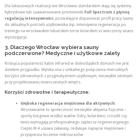
Dla luksusowych realizacji we Wrocławiu standardem stają się systemy
hybrydowe lub zaawansowane promienniki
Full Spectrum z płynną
regulacją intensywności
, pozwalające dopasować profil pracy sauny
do aktualnych potrzeb użytkownika (np. intensywna regeneracja po
treningu na wrocławskim lubańskim torze kolarskim vs wieczorny seans
wyciszający).
3. Dlaczego Wrocław wybiera sauny
podczerwone? Medyczne i użytkowe zalety
Rosnąca popularność kabin infrared w dolnośląskich domach nie jest
dziełem przypadku. Wynika ona z unikalnego połączenia mierzalnych
korzyści zdrowotnych z pragmatyzmem użytkowym, niezwykle istotnym
przy projektowaniu nowoczesnych wnętrz.
Korzyści zdrowotne i terapeutyczne:
Głęboka regeneracja mięśniowa dla aktywnych:
Wrocławianie to społeczność niezwykle aktywna fizycznie –
sporty biegowe wzdłuż wałów Odry, kolarstwo, crossfit czy
tenis wymagają profesjonalnego zaplecza regeneracyjnego.
Ciepło IR-A usuwa zakwasy, redukuje napięcie mięśniowe i
przyspiesza leczenie mikrourazów.