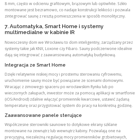
8 mm, często w odcieniu grafitowym, brązowym lub optiwhite. Szkło
montowane jest bezramowo, co nadaje konstrukcji lekkości i pozwala
zintegrować saunę z resztą pomieszczenia w sposób monolityczny.
7. Automatyka, Smart Home i systemy
multimedialne w kabinie IR
Nowoczesny dom we Wrocławiu to dom inteligentny, zarządzany przez
systemy takie jak KNX, Loxone czy Fibaro. Sauny podczerwone idealnie
dają się integrować z zaawansowaną automatyką budynkową.
Integracja ze Smart Home
Dzięki relatywnie niskiej mocy i prostemu sterowaniu cyfrowemu,
uruchomienie sauny może być powiązane ze scenami domowymi.
Wracając z zimowego spaceru po wrocławskim Rynku lub po
wieczornych zakupach, inwestor może za pomocą aplikacji w smartfonie
(iOS/Android) zdalnie włączyć promienniki kwarcowe, ustawić żądaną
temperaturę oraz przygotować system do pracy na konkretną godzinę.
Zaawansowane panele sterujące
Współczesne sterowniki saunowe to dotykowe ekrany szklane
montowane na zewnątrz lub wewnątrz kabiny. Pozwalają one na
precyzyjną, niezależną regulację mocy promienników grzbietowych,