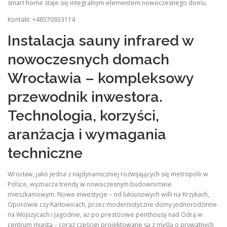
smart home staje się integralnym elementem nowoczesnego domu.
Kontakt: +48570933114
Instalacja sauny infrared w
nowoczesnych domach
Wrocławia – kompleksowy
przewodnik inwestora.
Technologia, korzyści,
aranżacja i wymagania
techniczne
Wrocław, jako jedna z najdynamiczniej rozwijających się metropolii w
Polsce, wyznacza trendy w nowoczesnym budownictwie
mieszkaniowym. Nowe inwestycje – od luksusowych willi na Krzykach,
Oporowie czy Karłowicach, przez modernistyczne domy jednorodzinne
na Wojszycach i Jagodnie, aż po prestiżowe penthousy nad Odrą w
centrum miasta – coraz częściej projektowane są z myślą o prywatnych