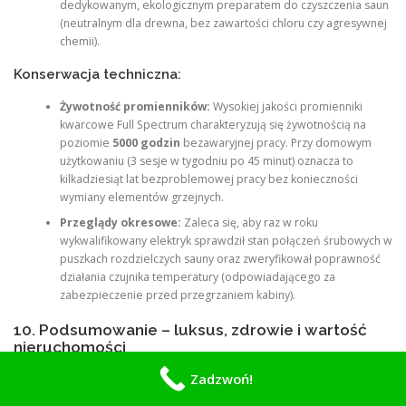
dedykowanym, ekologicznym preparatem do czyszczenia saun
(neutralnym dla drewna, bez zawartości chloru czy agresywnej
chemii).
Konserwacja techniczna:
Żywotność promienników:
Wysokiej jakości promienniki
kwarcowe Full Spectrum charakteryzują się żywotnością na
poziomie
5000 godzin
bezawaryjnej pracy. Przy domowym
użytkowaniu (3 sesje w tygodniu po 45 minut) oznacza to
kilkadziesiąt lat bezproblemowej pracy bez konieczności
wymiany elementów grzejnych.
Przeglądy okresowe:
Zaleca się, aby raz w roku
wykwalifikowany elektryk sprawdził stan połączeń śrubowych w
puszkach rozdzielczych sauny oraz zweryfikował poprawność
działania czujnika temperatury (odpowiadającego za
zabezpieczenie przed przegrzaniem kabiny).
10. Podsumowanie – luksus, zdrowie i wartość
nieruchomości
Inwestycja w nowoczesną saunę infrared we Wrocławiu to decyzja, która
Zadzwoń!
przynosi korzyści na wielu płaszczyznach. Z medycznego punktu