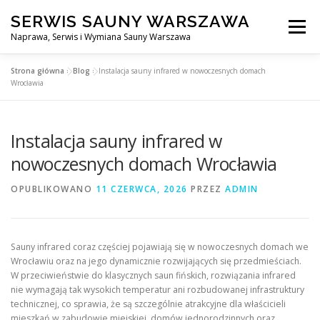
Przejdź
SERWIS SAUNY WARSZAWA
do
Menu
treści
Naprawa, Serwis i Wymiana Sauny Warszawa
Strona główna
»
Blog
»
Instalacja sauny infrared w nowoczesnych domach
SERWIS DO SAUNY WARSZAWA
BLOG
KONTAKT
Wrocławia
Instalacja sauny infrared w
nowoczesnych domach Wrocławia
OPUBLIKOWANO
11 CZERWCA, 2026
PRZEZ
ADMIN
Sauny infrared coraz częściej pojawiają się w nowoczesnych domach we
Wrocławiu oraz na jego dynamicznie rozwijających się przedmieściach.
W przeciwieństwie do klasycznych saun fińskich, rozwiązania infrared
nie wymagają tak wysokich temperatur ani rozbudowanej infrastruktury
technicznej, co sprawia, że są szczególnie atrakcyjne dla właścicieli
mieszkań w zabudowie miejskiej, domów jednorodzinnych oraz