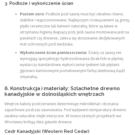
3. Podłoże i wykończenie ścian
Poziom zero:
Podłoże pod saunę musi być idealnie równe,
stabilne i wypoziomowane. Najlepszym rozwiązaniem są gresy,
płytki ceramiczne lub kamień naturalny, które są łatwe w
utrzymaniu higieny (kapiący pot). Jeśli sauna montowana jest na
panelach czy drewnie, zaleca się stosowanie dedykowanych
mat ochronnych pod siedziska.
Wykończenie ścian pomieszczenia:
Ściany za sauną nie
wymagają specjalnego hydroizolowania (brak folii w płynie),
wystarczy standardowe wykończenie tynkiem lub płytami
gipsowo-kartonowymi pomalowanymi farbą lateksową bądź
zmywalną.
6. Konstrukcja i materiały: Szlachetne drewno
kanadyjskie w dolnośląskich wnętrzach
Wnętrze kabiny podczerwieni determinuje mikroklimat i doznania
zapachowe podczas saunowania. Pod wpływem temperatury drewno
uwalnia naturalne olejki eteryczne. W nowoczesnych projektach we
Wrocławiu królują dwa gatunki drewna:
Cedr Kanadyjski (Western Red Cedar)