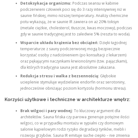
Detoksykacja organizmu:
Podczas seansu w kabinie
podczerwieni człowiek poci się do 3 razy intensywniej niż w
saunie fińskiej, mimo niższej temperatury. Analizy chemiczne
potu wykazują, że w saunie IR zawiera on aż 20% toksyn
(metale ciężkie, cholesterol, tłuszcze, kwas moczowy), podczas
gdy w saunie tradycyjnej jest to zaledwie 5% (reszta to woda).
Wsparcie układu krążenia bez obciążeń:
Dzięki łagodnej
temperaturze z sauny podczerwonej mogą bezpiecznie
korzystać osoby z nadciśnieniem (po konsultacji z lekarzem)
oraz pękającymi naczynkami krwionośnymi (tzw. pajączkami),
dla których tradycyjna sauna jest absolutnie zakazana.
Redukcja stresu i walka z bezsennością:
Głębokie
ucieplenie stymuluje wydzielanie endorfin oraz serotoniny,
jednocześnie obniżając poziom kortyzolu (hormonu stresu).
Korzyści użytkowe i techniczne w architekturze wnętrz:
Brak wilgoci i pary wodnej:
To kluczowy argument dla
architektów. Sauna fińska czy parowa generuje potężne ilości
wilgoci, co w przypadku montażu w sypialni czy domowym
salonie kąpielowym rodzi ryzyko degradacji tynków, mebli i
rozwoju grzybów. Sauna IR emituje suche ciepło – nie zmienia