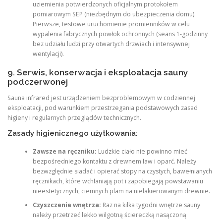
uziemienia potwierdzonych oficjalnym protokołem
pomiarowym SEP (niezbędnym do ubezpieczenia domu).
Pierwsze, testowe uruchomienie promienników w celu
wypalenia fabrycznych powłok ochronnych (seans 1-godzinny
bez udziału ludzi przy otwartych drzwiach i intensywnej
wentylacji).
9. Serwis, konserwacja i eksploatacja sauny
podczerwonej
Sauna infrared jest urządzeniem bezproblemowym w codziennej
eksploatacji, pod warunkiem przestrzegania podstawowych zasad
higieny i regularnych przeglądów technicznych.
Zasady higienicznego użytkowania:
Zawsze na ręczniku:
Ludzkie ciało nie powinno mieć
bezpośredniego kontaktu z drewnem ław i oparć. Należy
bezwzględnie siadać i opierać stopy na czystych, bawełnianych
ręcznikach, które wchłaniają pot i zapobiegają powstawaniu
nieestetycznych, ciemnych plam na nielakierowanym drewnie.
Czyszczenie wnętrza:
Raz na kilka tygodni wnętrze sauny
należy przetrzeć lekko wilgotną ściereczką nasączoną