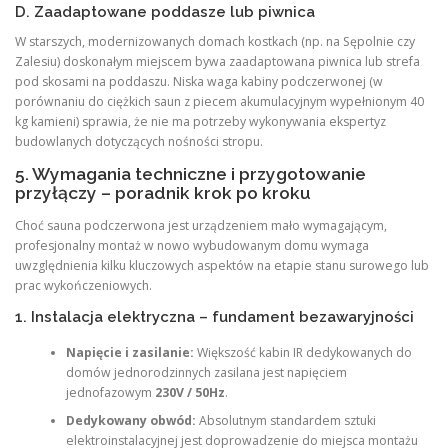
D. Zaadaptowane poddasze lub piwnica
W starszych, modernizowanych domach kostkach (np. na Sępolnie czy
Zalesiu) doskonałym miejscem bywa zaadaptowana piwnica lub strefa
pod skosami na poddaszu. Niska waga kabiny podczerwonej (w
porównaniu do ciężkich saun z piecem akumulacyjnym wypełnionym 40
kg kamieni) sprawia, że nie ma potrzeby wykonywania ekspertyz
budowlanych dotyczących nośności stropu.
5. Wymagania techniczne i przygotowanie
przyłączy – poradnik krok po kroku
Choć sauna podczerwona jest urządzeniem mało wymagającym,
profesjonalny montaż w nowo wybudowanym domu wymaga
uwzględnienia kilku kluczowych aspektów na etapie stanu surowego lub
prac wykończeniowych.
1. Instalacja elektryczna – fundament bezawaryjności
Napięcie i zasilanie:
Większość kabin IR dedykowanych do
domów jednorodzinnych zasilana jest napięciem
jednofazowym
230V / 50Hz
.
Dedykowany obwód:
Absolutnym standardem sztuki
elektroinstalacyjnej jest doprowadzenie do miejsca montażu