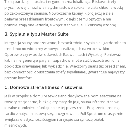
To najbardziej naturalna i ergonomiczna lokalizacja. Bliskość strefy
prysznicowej umożliwia natychmiastowe spłukanie ciała chłodną wodą
po zakończonym seansie. Nowoczesne kabiny IR projektuje się z
pełnymi przeszkleniami frontowymi, dzięki czemu optycznie nie
pomniejszają one łazienki, a wręcz stanowią jej luksusową ozdobę.
B. Sypialnia typu Master Suite
Integracja sauny podczerwonej bezpośrednio z sypialnią i garderobą to
trend mocno widoczny w nowych realizacjach na wrocławskim
Oporowie czy w podwrocławskich Radwanicach i Wysokiej. Ponieważ
kabina nie generuje pary ani zapachów, może stać bezpośrednio na
podłodze drewnianej lub wykładzinie. Wieczorny seans tuż przed snem,
bez konieczności opuszczania strefy sypialnianej, gwarantuje najwyższy
poziom komfortu.
C. Domowa strefa fitness / siłownia
Jeśli w projekcie domu przewidziano dedykowane pomieszczenie na
rowery stacjonarne, bieżnię czy maty do jogi, sauna infrared stanowi
idealne domknięcie funkcjonalne tej przestrzeni. Połączenie treningu
cardio z natychmiastową sesją rozgrzewania Full Spectrum drastycznie
zwiększa elastyczność ścięgien i przyspiesza syntezę białek
mięśniowych.