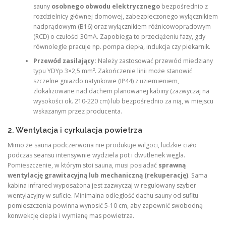
sauny
osobnego obwodu elektrycznego
bezpośrednio z
rozdzielnicy głównej domowej, zabezpieczonego wyłącznikiem
nadprądowym (B16) oraz wyłącznikiem różnicowoprądowym
(RCD) o czułości 30mA. Zapobiega to przeciążeniu fazy, gdy
równolegle pracuje np. pompa ciepła, indukcja czy piekarnik.
Przewód zasilający:
Należy zastosować przewód miedziany
typu YDYp 3×2,5 mm². Zakończenie linii może stanowić
szczelne gniazdo natynkowe (IP44) z uziemieniem,
zlokalizowane nad dachem planowanej kabiny (zazwyczaj na
wysokości ok. 210-220 cm) lub bezpośrednio za nią, w miejscu
wskazanym przez producenta.
2. Wentylacja i cyrkulacja powietrza
Mimo że sauna podczerwona nie produkuje wilgoci, ludzkie ciało
podczas seansu intensywnie wydziela pot i dwutlenek węgla.
Pomieszczenie, w którym stoi sauna, musi posiadać
sprawną
wentylację grawitacyjną lub mechaniczną (rekuperację)
. Sama
kabina infrared wyposażona jest zazwyczaj w regulowany szyber
wentylacyjny w suficie. Minimalna odległość dachu sauny od sufitu
pomieszczenia powinna wynosić 5-10 cm, aby zapewnić swobodną
konwekcję ciepła i wymianę mas powietrza.