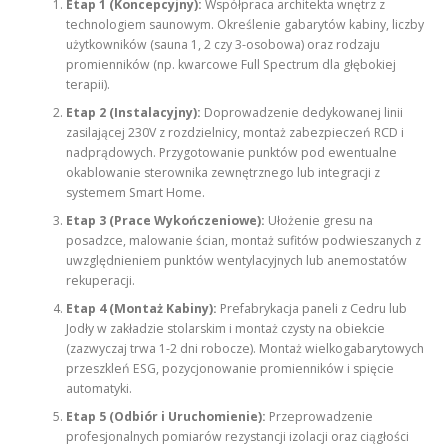
Etap 1 (Koncepcyjny):
Współpraca architekta wnętrz z
technologiem saunowym. Określenie gabarytów kabiny, liczby
użytkowników (sauna 1, 2 czy 3-osobowa) oraz rodzaju
promienników (np. kwarcowe Full Spectrum dla głębokiej
terapii).
Etap 2 (Instalacyjny):
Doprowadzenie dedykowanej linii
zasilającej 230V z rozdzielnicy, montaż zabezpieczeń RCD i
nadprądowych. Przygotowanie punktów pod ewentualne
okablowanie sterownika zewnętrznego lub integracji z
systemem Smart Home.
Etap 3 (Prace Wykończeniowe):
Ułożenie gresu na
posadzce, malowanie ścian, montaż sufitów podwieszanych z
uwzględnieniem punktów wentylacyjnych lub anemostatów
rekuperacji.
Etap 4 (Montaż Kabiny):
Prefabrykacja paneli z Cedru lub
Jodły w zakładzie stolarskim i montaż czysty na obiekcie
(zazwyczaj trwa 1-2 dni robocze). Montaż wielkogabarytowych
przeszkleń ESG, pozycjonowanie promienników i spięcie
automatyki.
Etap 5 (Odbiór i Uruchomienie):
Przeprowadzenie
profesjonalnych pomiarów rezystancji izolacji oraz ciągłości