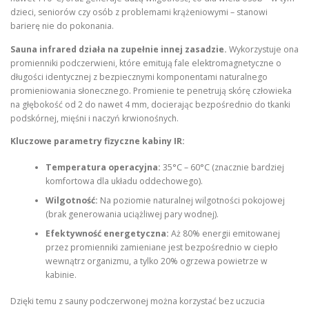
dzieci, seniorów czy osób z problemami krążeniowymi – stanowi
barierę nie do pokonania.
Sauna infrared działa na zupełnie innej zasadzie.
Wykorzystuje ona
promienniki podczerwieni, które emitują fale elektromagnetyczne o
długości identycznej z bezpiecznymi komponentami naturalnego
promieniowania słonecznego. Promienie te penetrują skórę człowieka
na głębokość od 2 do nawet 4 mm, docierając bezpośrednio do tkanki
podskórnej, mięśni i naczyń krwionośnych.
Kluczowe parametry fizyczne kabiny IR:
Temperatura operacyjna:
35°C – 60°C (znacznie bardziej
komfortowa dla układu oddechowego).
Wilgotność:
Na poziomie naturalnej wilgotności pokojowej
(brak generowania uciążliwej pary wodnej).
Efektywność energetyczna:
Aż 80% energii emitowanej
przez promienniki zamieniane jest bezpośrednio w ciepło
wewnątrz organizmu, a tylko 20% ogrzewa powietrze w
kabinie.
Dzięki temu z sauny podczerwonej można korzystać bez uczucia