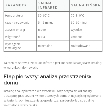
SAUNA
PARAMETR
SAUNA FIŃSKA
INFRARED
temperatura
30–60°C
70–110°C
czas nagrzewania
5–15 minut
30–60 minut
zużycie energii
niskie
wysokie
wilgotność
niska
zmienna
wymagania
minimalne
rozbudowane
instalacyjne
Ta różnica sprawia, że sauna infrared jest znacznie łatwiejsza w instalacji
w warunkach domowych.
Etap pierwszy: analiza przestrzeni w
domu
Instalacja sauny infrared we Wrocławiu rozpoczyna się od analizy
dostępnej przestrzeni. W nowoczesnych domach najczęściej wybierane
są łazienki, pomieszczenia gospodarcze, garderoby lub specjalnie
wydzielone strefy relaksu.