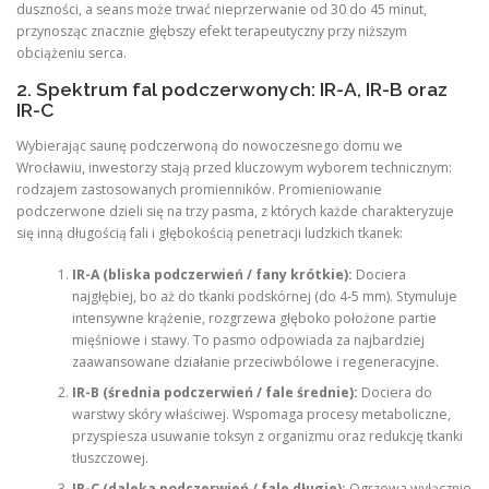
duszności, a seans może trwać nieprzerwanie od 30 do 45 minut,
przynosząc znacznie głębszy efekt terapeutyczny przy niższym
obciążeniu serca.
2. Spektrum fal podczerwonych: IR-A, IR-B oraz
IR-C
Wybierając saunę podczerwoną do nowoczesnego domu we
Wrocławiu, inwestorzy stają przed kluczowym wyborem technicznym:
rodzajem zastosowanych promienników. Promieniowanie
podczerwone dzieli się na trzy pasma, z których każde charakteryzuje
się inną długością fali i głębokością penetracji ludzkich tkanek:
IR-A (bliska podczerwień / fany krótkie):
Dociera
najgłębiej, bo aż do tkanki podskórnej (do 4-5 mm). Stymuluje
intensywne krążenie, rozgrzewa głęboko położone partie
mięśniowe i stawy. To pasmo odpowiada za najbardziej
zaawansowane działanie przeciwbólowe i regeneracyjne.
IR-B (średnia podczerwień / fale średnie):
Dociera do
warstwy skóry właściwej. Wspomaga procesy metaboliczne,
przyspiesza usuwanie toksyn z organizmu oraz redukcję tkanki
tłuszczowej.
IR-C (daleka podczerwień / fale długie):
Ogrzewa wyłącznie