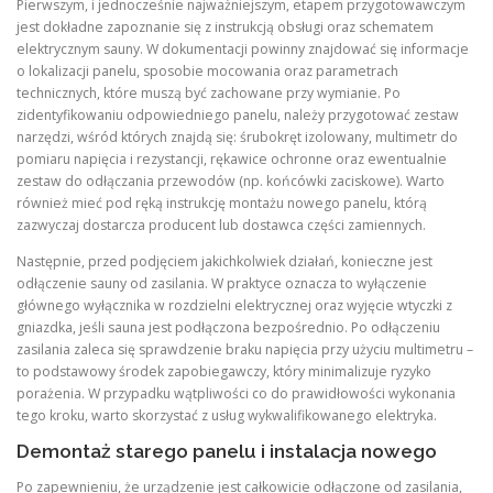
Pierwszym, i jednocześnie najważniejszym, etapem przygotowawczym
jest dokładne zapoznanie się z instrukcją obsługi oraz schematem
elektrycznym sauny. W dokumentacji powinny znajdować się informacje
o lokalizacji panelu, sposobie mocowania oraz parametrach
technicznych, które muszą być zachowane przy wymianie. Po
zidentyfikowaniu odpowiedniego panelu, należy przygotować zestaw
narzędzi, wśród których znajdą się: śrubokręt izolowany, multimetr do
pomiaru napięcia i rezystancji, rękawice ochronne oraz ewentualnie
zestaw do odłączania przewodów (np. końcówki zaciskowe). Warto
również mieć pod ręką instrukcję montażu nowego panelu, którą
zazwyczaj dostarcza producent lub dostawca części zamiennych.
Następnie, przed podjęciem jakichkolwiek działań, konieczne jest
odłączenie sauny od zasilania. W praktyce oznacza to wyłączenie
głównego wyłącznika w rozdzielni elektrycznej oraz wyjęcie wtyczki z
gniazdka, jeśli sauna jest podłączona bezpośrednio. Po odłączeniu
zasilania zaleca się sprawdzenie braku napięcia przy użyciu multimetru –
to podstawowy środek zapobiegawczy, który minimalizuje ryzyko
porażenia. W przypadku wątpliwości co do prawidłowości wykonania
tego kroku, warto skorzystać z usług wykwalifikowanego elektryka.
Demontaż starego panelu i instalacja nowego
Po zapewnieniu, że urządzenie jest całkowicie odłączone od zasilania,