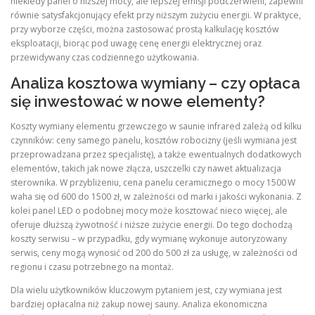
niekiedy panel o niższej mocy, ale lepszej emisji podczerwieni, zapewni
równie satysfakcjonujący efekt przy niższym zużyciu energii. W praktyce,
przy wyborze części, można zastosować prostą kalkulację kosztów
eksploatacji, biorąc pod uwagę cenę energii elektrycznej oraz
przewidywany czas codziennego użytkowania.
Analiza kosztowa wymiany – czy opłaca
się inwestować w nowe elementy?
Koszty wymiany elementu grzewczego w saunie infrared zależą od kilku
czynników: ceny samego panelu, kosztów robocizny (jeśli wymiana jest
przeprowadzana przez specjalistę), a także ewentualnych dodatkowych
elementów, takich jak nowe złącza, uszczelki czy nawet aktualizacja
sterownika. W przybliżeniu, cena panelu ceramicznego o mocy 1500 W
waha się od 600 do 1500 zł, w zależności od marki i jakości wykonania. Z
kolei panel LED o podobnej mocy może kosztować nieco więcej, ale
oferuje dłuższą żywotność i niższe zużycie energii. Do tego dochodzą
koszty serwisu – w przypadku, gdy wymianę wykonuje autoryzowany
serwis, ceny mogą wynosić od 200 do 500 zł za usługę, w zależności od
regionu i czasu potrzebnego na montaż.
Dla wielu użytkowników kluczowym pytaniem jest, czy wymiana jest
bardziej opłacalna niż zakup nowej sauny. Analiza ekonomiczna