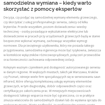
samodzielna wymiana – kiedy warto
skorzystać z pomocy ekspertów
Decyzja, czy podjąć się samodzielnej wymiany elementu grzewczego,
czy skorzystać z usług profesjonalnego serwisu, zależy od kilku
kryteriów. Przede wszystkim, poziom doświadczenia i wiedzy
technicznej – osoby posiadające wykształcenie elektryczne lub
doświadczenie w pracach przy urządzeniach grzewczych będą w stanie
bezpiecznie wykonać wymianę, zachowując wszystkie wymogi
normowe. Dla przeciętnego użytkownika, który nie posiada takiego
przygotowania, samodzielna ingerencja może być ryzykowna, zwłaszcza
w kontekście wyłączników różnicowoprądowych, połączeń przewodów
oraz konieczności zachowania odpowiedniej izolacji.
Kolejnym ważnym czynnikiem jest dostępność autoryzowanego serwisu
w danym regionie. W większych miastach, takich jak Warszawa, Kraków
czy Poznań, istnieje wiele firm specjalizujących się w serwisowaniu saun
infrared, które oferują kompleksową usługę wymiany elementów
grzewczych, w tym diagnostykę, dobór odpowiednich części oraz
certyfikację po zakończeniu prac. W mniejszych miejscowościach
dostępność takiego wsparcia może być ograniczona, co w praktyce
zmusza właściciela do samodzielnych działań lub do wysłania sprzętu do
większego miasta. Warto podkreślić, że profesjonalny serwis często