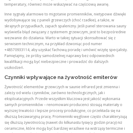
temperatury, również może wskazywać na częściową awarię.
Inne sygnały alarmowe to migotanie promienników, nietypowe dźwięki
wydobywające się z paneli grzewczych (choć rzadkie), a także, w
skrajnych przypadkach, zapach spalenizny. Jeśli panel sterowania sauny
wyświetla błąd związany z systemem grzewczym, jest to bezpośrednie
wezwanie do działania. Warto w takiej sytuacji skonsultować się z
serwisem technicznym, na przykład dzwoniąc pod numer
+48570933114, aby uzyskać fachową poradę i umówić wizytę specjalisty.
Pamiętajmy, że próby samodzielnej naprawy bez odpowiednich
kwalifikacji mogą być niebezpieczne i prowadzić do dalszych
uszkodzeń.
Czynniki wpływające na żywotność emiterów
Żywotność elementów grzewczych w saunie infrared jest zmienna i
zależy od wielu czynników, zarówno technologicznych, jak i
eksploatacyjnych. Przede wszystkim kluczowa jest jakość wykonania
samych promienników – renomowani producenci stosują materiały o
wyższej trwałości i lepsze procesy produkcyjne, co przekłada się na
dłuższą bezawaryjną pracę. Promienniki węglowe często charakteryzują
się dłuższą żywotnością (nawet do kilkunastu tysięcy godzin pracy) niż
ceramiczne, które mogą być bardziej wrażliwe na wstrząsy termiczne i