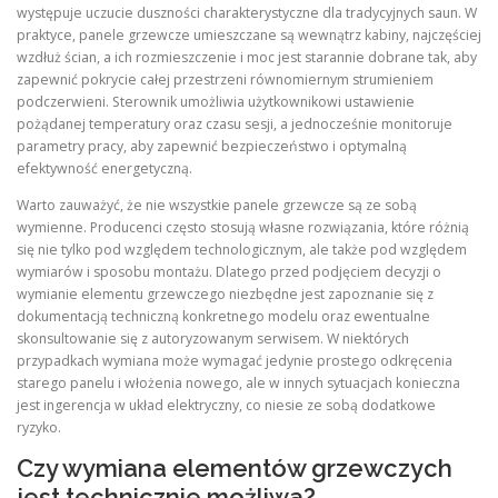
występuje uczucie duszności charakterystyczne dla tradycyjnych saun. W
praktyce, panele grzewcze umieszczane są wewnątrz kabiny, najczęściej
wzdłuż ścian, a ich rozmieszczenie i moc jest starannie dobrane tak, aby
zapewnić pokrycie całej przestrzeni równomiernym strumieniem
podczerwieni. Sterownik umożliwia użytkownikowi ustawienie
pożądanej temperatury oraz czasu sesji, a jednocześnie monitoruje
parametry pracy, aby zapewnić bezpieczeństwo i optymalną
efektywność energetyczną.
Warto zauważyć, że nie wszystkie panele grzewcze są ze sobą
wymienne. Producenci często stosują własne rozwiązania, które różnią
się nie tylko pod względem technologicznym, ale także pod względem
wymiarów i sposobu montażu. Dlatego przed podjęciem decyzji o
wymianie elementu grzewczego niezbędne jest zapoznanie się z
dokumentacją techniczną konkretnego modelu oraz ewentualne
skonsultowanie się z autoryzowanym serwisem. W niektórych
przypadkach wymiana może wymagać jedynie prostego odkręcenia
starego panelu i włożenia nowego, ale w innych sytuacjach konieczna
jest ingerencja w układ elektryczny, co niesie ze sobą dodatkowe
ryzyko.
Czy wymiana elementów grzewczych
jest technicznie możliwa?