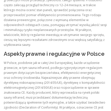
grzewczych może przedłużyć żywotność całego systemu. Producenci
często zalecają przegląd techniczny co 12–24 miesiące, w trakcie
którego można ocenić stan paneli, sprawdzić połączenia oraz
przeprowadzić pomiar efektywności promieniowania. Tego rodzaju
działania prewencyjne, połączone z wymianą elementów w
odpowiednich odstępach czasu, pomagają utrzymać wysoką jakość sesji
i minimalizują ryzyko nieplanowanych przestojów. W praktyce,
właściciele, którzy regularnie inwestują w utrzymanie swojego sprzętu,
cieszą się lepszymi rezultatami zdrowotnymi oraz większą satysfakcją z
użytkowania sauny.
Aspekty prawne i regulacyjne w Polsce
W Polsce, podobnie jak w całej Unii Europejskiej, każde urządzenie
grzewcze, w tym sauna infrared, podlega rygorystycznym regulacjom
prawnym dotyczącym bezpieczeństwa, efektywności energetycznej
oraz ochrony środowiska. Najważniejsze akty prawne obejmują:
dyrektywę niskonapięciową (2014/35/UE), dyrektywę o kompatybilności
elektromagnetycznej (2014/30/UE) oraz rozporządzenie w sprawie
znakowania CE. Każdy producent, który wprowadza na rynek polski
sauny infrared, musi przedstawić dokumentację techniczną
potwierdzającą spełnienie tych wymogów, a także uzyskać świadectwo
zgodności (Declaration of Conformity). W praktyce, oznaczenie CE jest