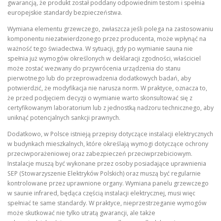
gwarancją, że produkt został poddany odpowiednim testom i spełnia
europejskie standardy bezpieczeństwa.
Wymiana elementu grzewczego, zwłaszcza jeśli polega na zastosowaniu
komponentu niezatwierdzonego przez producenta, może wpłynąć na
ważność tego świadectwa. W sytuacji, gdy po wymianie sauna nie
spełnia już wymogów określonych w deklaracji zgodności, właściciel
może zostać wezwany do przywrócenia urządzenia do stanu
pierwotnego lub do przeprowadzenia dodatkowych badań, aby
potwierdzić, że modyfikacja nie narusza norm. W praktyce, oznacza to,
że przed podjęciem decyzji o wymianie warto skonsultować się z
certyfikowanym laboratorium lub z jednostką nadzoru technicznego, aby
uniknąć potencjalnych sankcji prawnych.
Dodatkowo, w Polsce istnieją przepisy dotyczące instalacji elektrycznych
w budynkach mieszkalnych, które określają wymogi dotyczące ochrony
przeciwporażeniowej oraz zabezpieczeń przeciwprzebiciowym.
Instalacje muszą być wykonane przez osoby posiadające uprawnienia
SEP (Stowarzyszenie Elektryków Polskich) oraz muszą być regularnie
kontrolowane przez uprawnione organy. Wymiana panelu grzewczego
w saunie infrared, będąca częścią instalacji elektrycznej, musi więc
spełniać te same standardy. W praktyce, nieprzestrzeganie wymogów
może skutkować nie tylko utratą gwarancji, ale także