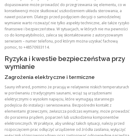
dopasowanie może prowadzić do przegrzewania się elementu, co w
konsekwencji może skutkować uszkodzeniem układu sterowania, a
nawet pożarem. Dlatego przed podjęciem decyzji o samodzielnej
wymianie warto rozważyć nie tylko aspekty techniczne, ale także ryzyko
finansowe i bezpieczeństwa. W sytuacjach, w których nie ma pewności
co do kompatybilności, zaleca się skontaktowanie z autoryzowanym
serwisem – numer telefonu, pod którym można uzyskać fachową
pomoc, to +48570933114.
Ryzyka i kwestie bezpieczeństwa przy
wymianie
Zagrożenia elektryczne i termiczne
Sauny infrared, pomimo że pracują w relatywnie niskich temperaturach
w porównaniu z tradycyjnymi saunami, wciąż są urządzeniami
elektrycznymi o wysokim napięciu, które wymagają starannego
podejścia do instalacji i serwisowania. Bezpośredni kontakt z
elementami grzewczymi, zwłaszcza podczas wymiany, może prowadzić
do porażenia prądem, poparzeń lub uszkodzenia komponentów
elektronicznych. W praktyce, aby uniknąć takich sytuacji, należy przed
rozpoczęciem prac odłączyć urządzenie od źródła zasilania, wyłączyć
wyłącznik różnicowoprądowy oraz zastosować odpowiednie narzędzia