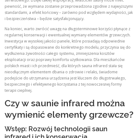
serwisowego. Dzięki takiej współpracy, właściciel sauny może mieć
pewność, że wymiana zostanie przeprowadzona zgodnie z najwyższymi
standardami, a efekt końcowy – zarówno pod względem wydajności, jak
i bezpieczeństwa – będzie satysfakcjonujący.
Na koniec, warto zwrócić uwagę na długoterminowe korzyści płynące z
regularnej konserwacji i ewentualnej wymiany elementów grzewczych.
Inwestycja w wysokiej jakości panele, które posiadają odpowiednie
certyfikaty i są dopasowane do konkretnego modelu, przyczynia się do
wydłużenia żywotności całego systemu, zmniejszenia kosztów
eksploatacji oraz poprawy komfortu użytkowania. Dla mieszkańców
polskich miast i ich przedmieść, dla których sauna infrared stała się
nieodłącznym elementem dbania o zdrowie i relaks, świadome
podejście do utrzymania urządzenia jest kluczem do długotrwałego,
bezpiecznego i efektywnego korzystania z tej nowoczesnej formy
terapii cieplnej.
Czy w saunie infrared można
wymienić elementy grzewcze?
Wstęp: Rozwój technologii saun
infrared i ich konserwacja