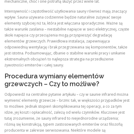
mechaniczne, choć i one potrafią służyć przez wiele lat.
Intensywność i częstotliwość użytkowania sauny również mają znaczący
wpływ. Sauna używana codziennie będzie naturalnie zużywać swoje
elementy szybciej niż ta, która jest włączana sporadycznie. Ważne są
także warunki zasilania – niestabilne napięcie w sieci elektrycznej, częste
skoki napięcia czy przeciążenia mogą przyspieszyć degradację
elementów grzewczych. Prawidłowa instalacja, zapewniająca
odpowiednią wentylację i brak przegrzewania się komponentów, także
jest istotna. Podsumowując, dbanie o stabilne warunki pracy i unikanie
ekstremalnych obciążeń to najlepsza strategia na przedłużenie
żywotności emiterów i całej sauny.
Procedura wymiany elementów
grzewczych – Czy to możliwe?
Odpowiedź na centralne pytanie artykułu – czy w saunie infrared można
wymienić elementy grzewcze – brzmi: tak, w większości przypadków jest
to możliwe. Jednak stopień skomplikowania tej operacji, a co za tym
idzie, jej koszt i opłacalność, zależą od wielu czynników. Kluczowe jest
tutaj zrozumienie, że sauny infrared to niejednorodne urządzenia;
różnią się konstrukcją, typem zastosowanych emiterów oraz filozofią
producenta w zakresie serwisowania. Niektóre modele są