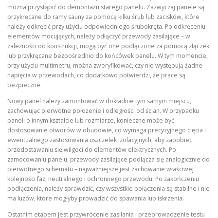
można przystąpić do demontażu starego panelu. Zazwyczaj panele są
przykręcane do ramy sauny za pomocą kilku śrub lub zacisków, które
należy odkręcić przy użyciu odpowiedniego śrubokręta. Po odkręceniu
elementów mocujących, należy odłączyć przewody zasilające – w
zależności od konstrukcji, mogą być one podłączone za pomocą złączek
lub przykręcane bezpośrednio do końcówek panelu. W tym momencie,
przy użyciu multimetru, można zweryfikować, czy nie występują żadne
napięcia w przewodach, co dodatkowo potwierdzi, że prace są
bezpieczne.
Nowy panel należy zamontować w dokładnie tym samym miejscu,
zachowując pierwotne położenie i odległości od ścian. W przypadku
paneli o innym kształcie lub rozmiarze, konieczne może być
dostosowanie otworów w obudowie, co wymaga precyzyjnego cięcia i
ewentualnego zastosowania uszczelek izolacyjnych, aby zapobiec
przedostawaniu się wilgoci do elementów elektrycznych. Po
zamocowaniu panelu, przewody zasilające podłącza się analogicznie do
pierwotnego schematu – najważniejsze jest zachowanie właściwej
kolejności faz, neutralnego i ochronnego przewodu. Po zakończeniu
podłączenia, należy sprawdzić, czy wszystkie połączenia są stabilne i nie
ma luzów, które mogłyby prowadzić do spawania lub iskrzenia.
Ostatnim etapem jest przywrócenie zasilania i przeprowadzenie testu