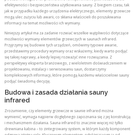
efektywności i bezpieczeństwa użytkowania sauny. Z biegiem czasu, tak
jak w przypadku każdego urządzenia elektrycznego, elementy grzewcze
mogą ulec zużyciu lub awarii, co skłania właścicieli do poszukiwania
informacji na temat możliwości ich wymiany.
Niniejszy artykuł ma za zadanie rozwiać wszelkie wątpliwości dotyczące
możliwości wymiany elementów grzewczych w saunach infrared.
Przyjrzymy się budowie tych urządzeń, omówimy typowe awarie,
przedstawimy procedury wymiany oraz wskażemy, kiedy warto podjąć
się takiej naprawy, a kiedy lepiej rozważyć inne rozwiązania. Z
perspektywy eksperta branżowego, z wieloletnim doświadczeniem w
projektowaniu, instalacji i serwisowaniu saun, dostarczymy
kompleksowych informacji, które pomogą każdemu właścicielowi sauny
podjąć świadomą decyzję.
Budowa i zasada działania sauny
infrared
Zrozumienie, czy elementy grzewcze w saunie infrared można
wymienić, wymaga najpierw dogłębnego zapoznania się z jej konstrukcją
i mechanizmem działania. Sauna infrared to znacznie więcej niż tylko
drewniana kabina – to zintegrowany system, w którym każdy komponent
odgrywa istotną rolę. Kluczowym elementem, odróżniającym ją od