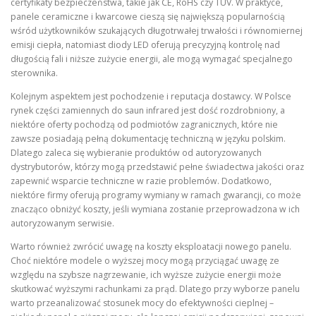
certyfikaty bezpieczeństwa, takie jak CE, RoHS czy TÜV. W praktyce,
panele ceramiczne i kwarcowe cieszą się największą popularnością
wśród użytkowników szukających długotrwałej trwałości i równomiernej
emisji ciepła, natomiast diody LED oferują precyzyjną kontrolę nad
długością fali i niższe zużycie energii, ale mogą wymagać specjalnego
sterownika.
Kolejnym aspektem jest pochodzenie i reputacja dostawcy. W Polsce
rynek części zamiennych do saun infrared jest dość rozdrobniony, a
niektóre oferty pochodzą od podmiotów zagranicznych, które nie
zawsze posiadają pełną dokumentację techniczną w języku polskim.
Dlatego zaleca się wybieranie produktów od autoryzowanych
dystrybutorów, którzy mogą przedstawić pełne świadectwa jakości oraz
zapewnić wsparcie techniczne w razie problemów. Dodatkowo,
niektóre firmy oferują programy wymiany w ramach gwarancji, co może
znacząco obniżyć koszty, jeśli wymiana zostanie przeprowadzona w ich
autoryzowanym serwisie.
Warto również zwrócić uwagę na koszty eksploatacji nowego panelu.
Choć niektóre modele o wyższej mocy mogą przyciągać uwagę ze
względu na szybsze nagrzewanie, ich wyższe zużycie energii może
skutkować wyższymi rachunkami za prąd. Dlatego przy wyborze panelu
warto przeanalizować stosunek mocy do efektywności cieplnej –