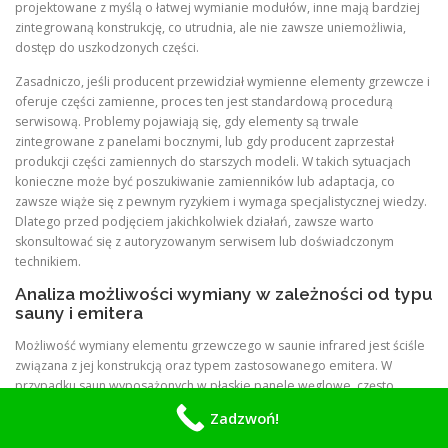
projektowane z myślą o łatwej wymianie modułów, inne mają bardziej
zintegrowaną konstrukcję, co utrudnia, ale nie zawsze uniemożliwia,
dostęp do uszkodzonych części.
Zasadniczo, jeśli producent przewidział wymienne elementy grzewcze i
oferuje części zamienne, proces ten jest standardową procedurą
serwisową. Problemy pojawiają się, gdy elementy są trwale
zintegrowane z panelami bocznymi, lub gdy producent zaprzestał
produkcji części zamiennych do starszych modeli. W takich sytuacjach
konieczne może być poszukiwanie zamienników lub adaptacja, co
zawsze wiąże się z pewnym ryzykiem i wymaga specjalistycznej wiedzy.
Dlatego przed podjęciem jakichkolwiek działań, zawsze warto
skonsultować się z autoryzowanym serwisem lub doświadczonym
technikiem.
Analiza możliwości wymiany w zależności od typu
sauny i emitera
Możliwość wymiany elementu grzewczego w saunie infrared jest ściśle
związana z jej konstrukcją oraz typem zastosowanego emitera. W
przypadku saun wyposażonych w płaskie panele węglowe, często
montowane są one w wyprofilowanych gniazdach w ściankach kabiny i
Zadzwoń!
podłączane za pomocą prostych złączy. Taka modułowa konstrukcja
znacząco ułatwia demontaż uszkodzonego panelu i montaż nowego.