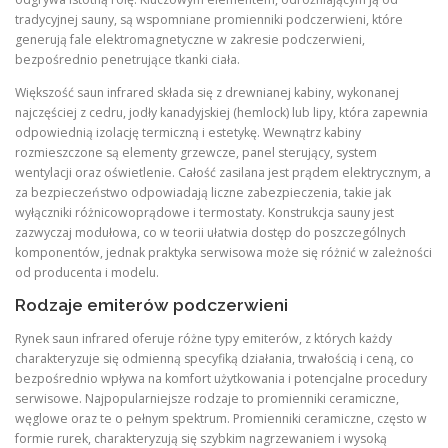
tradycyjnej sauny, są wspomniane promienniki podczerwieni, które
generują fale elektromagnetyczne w zakresie podczerwieni,
bezpośrednio penetrujące tkanki ciała.
Większość saun infrared składa się z drewnianej kabiny, wykonanej
najczęściej z cedru, jodły kanadyjskiej (hemlock) lub lipy, która zapewnia
odpowiednią izolację termiczną i estetykę. Wewnątrz kabiny
rozmieszczone są elementy grzewcze, panel sterujący, system
wentylacji oraz oświetlenie. Całość zasilana jest prądem elektrycznym, a
za bezpieczeństwo odpowiadają liczne zabezpieczenia, takie jak
wyłączniki różnicowoprądowe i termostaty. Konstrukcja sauny jest
zazwyczaj modułowa, co w teorii ułatwia dostęp do poszczególnych
komponentów, jednak praktyka serwisowa może się różnić w zależności
od producenta i modelu.
Rodzaje emiterów podczerwieni
Rynek saun infrared oferuje różne typy emiterów, z których każdy
charakteryzuje się odmienną specyfiką działania, trwałością i ceną, co
bezpośrednio wpływa na komfort użytkowania i potencjalne procedury
serwisowe. Najpopularniejsze rodzaje to promienniki ceramiczne,
węglowe oraz te o pełnym spektrum. Promienniki ceramiczne, często w
formie rurek, charakteryzują się szybkim nagrzewaniem i wysoką