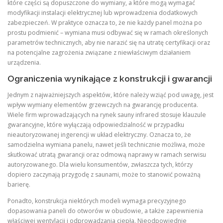
które części są dopuszczone do wymiany, a które mogą wymagać
modyfikacji instalacji elektrycznej lub wprowadzenia dodatkowych
zabezpieczeń. W praktyce oznacza to, że nie każdy panel można po
prostu podmienić – wymiana musi odbywać się w ramach określonych
parametrów technicznych, aby nie narazić się na utratę certyfikacji oraz
na potencjalne zagrożenia związane z niewłaściwym działaniem
urządzenia.
Ograniczenia wynikające z konstrukcji i gwarancji
Jednym z najważniejszych aspektów, które należy wziąć pod uwagę, jest
wpływ wymiany elementów grzewczych na gwarancję producenta.
Wiele firm wprowadzających na rynek sauny infrared stosuje klauzule
gwarancyjne, które wyłączają odpowiedzialność w przypadku
nieautoryzowanej ingerencji w układ elektryczny. Oznacza to, że
samodzielna wymiana panelu, nawet jeśli technicznie możliwa, może
skutkować utratą gwarancji oraz odmową naprawy w ramach serwisu
autoryzowanego. Dla wielu konsumentów, zwłaszcza tych, którzy
dopiero zaczynają przygodę z saunami, może to stanowić poważną
barierę.
Ponadto, konstrukcja niektórych modeli wymaga precyzyjnego
dopasowania paneli do otworów w obudowie, a także zapewnienia
właściwej wentylacji i odprowadzania ciepła. Nieodpowiednie