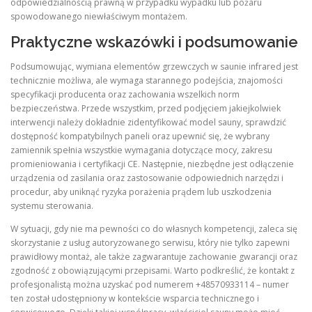
odpowiedzialnością prawną w przypadku wypadku lub pożaru
spowodowanego niewłaściwym montażem.
Praktyczne wskazówki i podsumowanie
Podsumowując, wymiana elementów grzewczych w saunie infrared jest
technicznie możliwa, ale wymaga starannego podejścia, znajomości
specyfikacji producenta oraz zachowania wszelkich norm
bezpieczeństwa. Przede wszystkim, przed podjęciem jakiejkolwiek
interwencji należy dokładnie zidentyfikować model sauny, sprawdzić
dostępność kompatybilnych paneli oraz upewnić się, że wybrany
zamiennik spełnia wszystkie wymagania dotyczące mocy, zakresu
promieniowania i certyfikacji CE. Następnie, niezbędne jest odłączenie
urządzenia od zasilania oraz zastosowanie odpowiednich narzędzi i
procedur, aby uniknąć ryzyka porażenia prądem lub uszkodzenia
systemu sterowania.
W sytuacji, gdy nie ma pewności co do własnych kompetencji, zaleca się
skorzystanie z usług autoryzowanego serwisu, który nie tylko zapewni
prawidłowy montaż, ale także zagwarantuje zachowanie gwarancji oraz
zgodność z obowiązującymi przepisami. Warto podkreślić, że kontakt z
profesjonalistą można uzyskać pod numerem +48570933114 – numer
ten został udostępniony w kontekście wsparcia technicznego i