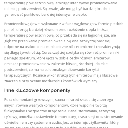
temperaturą powierzchniową, emitując intensywne promieniowanie
dalekiej podczerwieni. Są trwałe, ale mogą być bardziej kruche i
generować punktowo bardziej intensywne ciepło.
Promienniki węglowe, wykonane z włókna węglowego w formie płaskich
paneli, oferują bardziej równomierne rozłożenie ciepła i niższą
temperaturę powierzchniową, co przekłada się na łagodniejsze, ale
głębsze przenikanie promieniowania. Są one zazwyczaj bardziej
odporne na uszkodzenia mechaniczne niż ceramiczne i charakteryzują
się długą żywotnością. Coraz częściej spotyka się również promienniki
pełnego spektrum, które łączą w sobie cechy różnych emiterów,
emitując promieniowanie w zakresie bliskiej, średniej i dalekiej
podczerwieni, co ma na celu zmaksymalizowanie korzyści
terapeutycznych. Różnice w konstrukcji tych emiterów mają kluczowe
znaczenie przy ocenie możliwości i kosztów ich wymiany.
Inne kluczowe komponenty
Poza elementami grzewczymi, sauna infrared składa się z szeregu
innych, równie ważnych komponentów, które wspólnie tworzą
funkcjonalne i bezpieczne urządzenie. Panel sterowania, zazwyczaj
cyfrowy, umożliwia ustawienie temperatury, czasu sesji oraz sterowanie
oświetleniem czy systemem audio. Jest to interfejs użytkownika, który