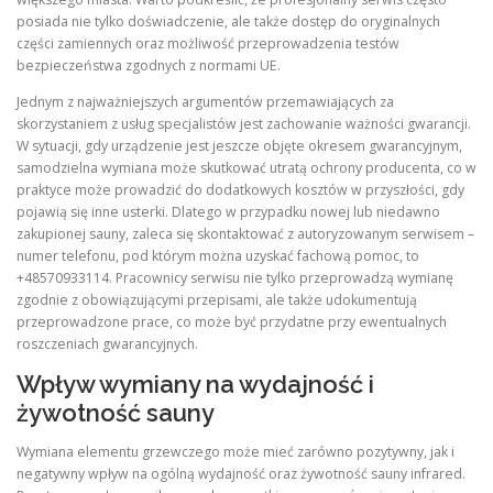
posiada nie tylko doświadczenie, ale także dostęp do oryginalnych
części zamiennych oraz możliwość przeprowadzenia testów
bezpieczeństwa zgodnych z normami UE.
Jednym z najważniejszych argumentów przemawiających za
skorzystaniem z usług specjalistów jest zachowanie ważności gwarancji.
W sytuacji, gdy urządzenie jest jeszcze objęte okresem gwarancyjnym,
samodzielna wymiana może skutkować utratą ochrony producenta, co w
praktyce może prowadzić do dodatkowych kosztów w przyszłości, gdy
pojawią się inne usterki. Dlatego w przypadku nowej lub niedawno
zakupionej sauny, zaleca się skontaktować z autoryzowanym serwisem –
numer telefonu, pod którym można uzyskać fachową pomoc, to
+48570933114. Pracownicy serwisu nie tylko przeprowadzą wymianę
zgodnie z obowiązującymi przepisami, ale także udokumentują
przeprowadzone prace, co może być przydatne przy ewentualnych
roszczeniach gwarancyjnych.
Wpływ wymiany na wydajność i
żywotność sauny
Wymiana elementu grzewczego może mieć zarówno pozytywny, jak i
negatywny wpływ na ogólną wydajność oraz żywotność sauny infrared.