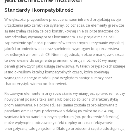
Standardy i kompatybilność
W większości przypadków producenci saun infrared projektują swoje
urządzenia jako zamknięte systemy, co oznacza, że elementy grzewcze
są integralną częścią całości konstrukcyjnej i nie są przeznaczone do
samodzielnej wymiany przez konsumenta. Taki projekt ma na celu
zapewnienie spójności parametrów technicznych, utrzymanie wysokiej
jakości promieniowania oraz spełnienie wymogów bezpieczeństwa
określonych w normach CE. Niemniej jednak, niektóre marki, zwłaszcza
te skierowane do segmentu premium, oferują możliwość wymiany
paneli grzewczych jako usługę serwisową. W takich przypadkach istnieje
jasno określony katalog kompatybilnych części, które spełniają
wymagania danego modelu pod względem napięcia, mocy oraz
charakterystyki widma podczerwieni.
Kluczowym elementem przy rozważaniu wymiany jest sprawdzenie, czy
nowy panel posiada taką samą lub bardzo zbliżoną charakterystykę
promieniowania. Na przykład, jeśli sauna została zaprojektowana z
panelami emitującymi podczerwień daleką (w zakresie 8–14 µm),
wymiana ich na panele o innym spektrum (np. podczerwień średnią)
może wpłynąć na odczuwalny efekt cieplny oraz na efektywność
energetyczną całego systemu. Dlatego producenci często udostępniają