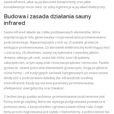
sauna infrared, jakie są jej kluczowe komponenty oraz jakie
konsekwencje może nieść ze sobą ingerencja w jej układ elektryczny.
Budowa i zasada działania sauny
infrared
Sauna infrared składa się z kilku podstawowych elementów, które
współpracują w celu generowania i rozprowadzania promieniowania
podczerwonego. Najważniejszymi z nich są: (1) panele grzewcze
emitujące promieniowanie, (2) sterownik elektroniczny kontrolujący moc
i czas pracy, (3) obudowa, zazwyczaj wykonana z wysokiej jakości
drewna, takiego jak cedr, sosna lub olcha, oraz (4) systemy
zabezpieczeń, w tym wyłączniki różnicowoprądowe i termiczne. Panele
grzewcze, zwane potocznie elementami grzewczymi, mogą przybierać
różne formy – od tradycyjnych żarówek halogenowych po nowoczesne
diody LED o podczerwieni dalekiej (far‑infrared) lub średniej
(mid‑infrared). Każdy typ ma inne parametry promieniowania,
efektywność energetyczną oraz trwałość.
Z technicznego punktu widzenia, promieniowanie podczerwone jest
formą energii cieplnej, które nie wymaga podgrzewania powietrza w
pomieszczeniu, a bezpośrednio ogrzewa powierzchnię ciała. Dzięki
temu proces nagrzewania jest szybki i równomierny, a jednocześnie nie