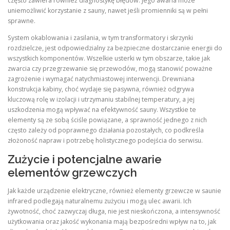
często zawiera również diagnostykę błędów. Jego awaria może
uniemożliwić korzystanie z sauny, nawet jeśli promienniki są w pełni
sprawne.
System okablowania i zasilania, w tym transformatory i skrzynki
rozdzielcze, jest odpowiedzialny za bezpieczne dostarczanie energii do
wszystkich komponentów. Wszelkie usterki w tym obszarze, takie jak
zwarcia czy przegrzewanie się przewodów, mogą stanowić poważne
zagrożenie i wymagać natychmiastowej interwencji. Drewniana
konstrukcja kabiny, choć wydaje się pasywna, również odgrywa
kluczową rolę w izolacji i utrzymaniu stabilnej temperatury, a jej
uszkodzenia mogą wpływać na efektywność sauny. Wszystkie te
elementy są ze sobą ściśle powiązane, a sprawność jednego z nich
często zależy od poprawnego działania pozostałych, co podkreśla
złożoność napraw i potrzebę holistycznego podejścia do serwisu.
Zużycie i potencjalne awarie
elementów grzewczych
Jak każde urządzenie elektryczne, również elementy grzewcze w saunie
infrared podlegają naturalnemu zużyciu i mogą ulec awarii. Ich
żywotność, choć zazwyczaj długa, nie jest nieskończona, a intensywność
użytkowania oraz jakość wykonania mają bezpośredni wpływ na to, jak