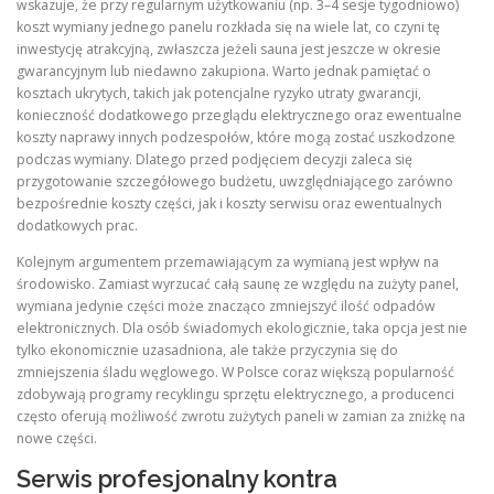
wskazuje, że przy regularnym użytkowaniu (np. 3–4 sesje tygodniowo)
koszt wymiany jednego panelu rozkłada się na wiele lat, co czyni tę
inwestycję atrakcyjną, zwłaszcza jeżeli sauna jest jeszcze w okresie
gwarancyjnym lub niedawno zakupiona. Warto jednak pamiętać o
kosztach ukrytych, takich jak potencjalne ryzyko utraty gwarancji,
konieczność dodatkowego przeglądu elektrycznego oraz ewentualne
koszty naprawy innych podzespołów, które mogą zostać uszkodzone
podczas wymiany. Dlatego przed podjęciem decyzji zaleca się
przygotowanie szczegółowego budżetu, uwzględniającego zarówno
bezpośrednie koszty części, jak i koszty serwisu oraz ewentualnych
dodatkowych prac.
Kolejnym argumentem przemawiającym za wymianą jest wpływ na
środowisko. Zamiast wyrzucać całą saunę ze względu na zużyty panel,
wymiana jedynie części może znacząco zmniejszyć ilość odpadów
elektronicznych. Dla osób świadomych ekologicznie, taka opcja jest nie
tylko ekonomicznie uzasadniona, ale także przyczynia się do
zmniejszenia śladu węglowego. W Polsce coraz większą popularność
zdobywają programy recyklingu sprzętu elektrycznego, a producenci
często oferują możliwość zwrotu zużytych paneli w zamian za zniżkę na
nowe części.
Serwis profesjonalny kontra