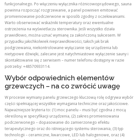
funkcjonalnego. Po włączeniu wyłącznika różnicowoprądowego, sauna
powinna rozpocząć rozgrzewanie, a panel powinien emitować
promieniowanie podczerwone w sposób zgodny z oczekiwaniami.
Warto obserwować wskaźniki temperatury oraz ewentualne
ostrzeżenia na wyświetlaczu sterownika. Jeśli wszystko działa
prawidłowo, można uznać wymianę za zakończoną sukcesem. W
przypadku jakichkolwiek nieprawidłowości, takich jak brak
podgrzewania, niekontrolowane wyłączanie się urządzenia lub
nietypowe dźwięki, zalecane jest natychmiastowe wyłączenie sauny i
skontaktowanie się z serwisem – numer telefonu dostępny w razie
potrzeby: +48570933114.
Wybór odpowiednich elementów
grzewczych – na co zwrócić uwagę
W procesie wymiany panelu grzewczego kluczową rolę odgrywa wybór
części spełniającej wszystkie wymagania techniczne oraz jakościowe.
Najważniejsze kryteria to: (1) moc panelu – musi być zgodna z mocą
określoną w specyfikacji urządzenia, (2) zakres promieniowania
podczerwonego – dopasowanie do zamierzonego efektu
terapeutycznego oraz do istniejącego systemu sterowania, (3) typ
technologii – ceramiczne, kwarcowe, LED lub halogenowe, oraz (4)