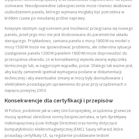
izolowane. Nieodpowiednie zabezpieczenie może również skutkować
uszkodzeniem panelu, którego wymiana mogłaby być potrzebna w
krótkim czasie po nieudanej próbie naprawy.
Kolejnym istotnym zagrożeniem jest możliwość przegrzania się nowego
panelu, jeżeli jego moc nie jest dostosowana do parametrów układu
sterującego. Przykładowo, zamiana panelu o mocy 1800 W na model o
mocy 1500 W może nie spowodować problemu, ale odwrotna sytuacja
(zastąpienie panelu 1200 W panelem 1800 W) może doprowadzić do
przeciążenia obwodu, co w konsekwencji wywoła awarię wyłącznika
termicznego lub, w najgorszym wypadku, pożar. Dlatego tak ważne jest,
aby każdy zamiennik spełniał wymagania podane w dokumentacji
technicznej i aby ewentualne zmiany w mocy były skonsultowane z
elektrykiem posiadającym uprawnienia do prac przy urządzeniach o
napięciu powyżej 230 V.
Konsekwencje dla certyfikacji i przepisów
W Polsce, podobnie jak w całej Unii Europejskiej, urządzenia grzewcze
muszą spełniać określone normy bezpieczeństwa, w tym dyrektywę
niskonapięciową (Low Voltage Directive) oraz normy dotyczące
kompatybilności elektromagnetycznej (EMC). Sauny infrared, które
posiadają certyfikaty CE, są regularnie poddawane testom