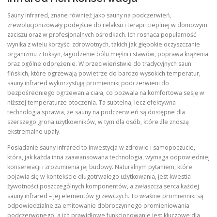
Sauny infrared, znane również jako sauny na podczerwień,
zrewolucjonizowały podejście do relaksu i terapii cieplnej w domowym
zaciszu oraz w profesjonalnych ośrodkach. Ich rosnąca popularność
wynika z wielu korzyści zdrowotnych, takich jak głębokie oczyszczanie
organizmu z toksyn, łagodzenie bólu mięśni i stawów, poprawa krążenia
oraz ogólne odprężenie. W przeciwieństwie do tradycyjnych saun
fińskich, które ogrzewają powietrze do bardzo wysokich temperatur,
sauny infrared wykorzystują promienniki podczerwieni do
bezpośredniego ogrzewania ciała, co pozwala na komfortową sesję w
niższej temperaturze otoczenia. Ta subtelna, lecz efektywna
technologia sprawia, że sauny na podczerwień są dostępne dla
szerszego grona użytkowników, w tym dla osób, które źle znoszą
ekstremalne upały.
Posiadanie sauny infrared to inwestycja w zdrowie i samopoczucie,
która, jak każda inna zaawansowana technologia, wymaga odpowiedniej
konserwacji i zrozumienia jej budowy. Naturalnym pytaniem, które
pojawia się w kontekście długotrwałego użytkowania, jest kwestia
żywotności poszczególnych komponentów, a zwłaszcza serca każdej
sauny infrared – jej elementów grzewczych. To właśnie promienniki są
odpowiedzialne za emitowanie dobroczynnego promieniowania
podczerwonego, a ich prawidłowe funkcjonowanie jest kluczowe dla