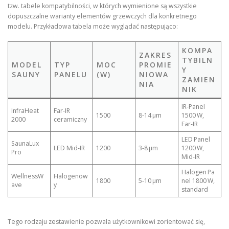
tzw. tabele kompatybilności, w których wymienione są wszystkie
dopuszczalne warianty elementów grzewczych dla konkretnego
modelu. Przykładowa tabela może wyglądać następująco:
KOMPA
ZAKRES
TYBILN
MODEL
TYP
MOC
PROMIE
Y
SAUNY
PANELU
(W)
NIOWA
ZAMIEN
NIA
NIK
IR‑Panel
InfraHeat
Far‑IR
1500
8‑14 µm
1500 W,
2000
ceramiczny
Far‑IR
LED Panel
SaunaLux
LED Mid‑IR
1200
3‑8 µm
1200 W,
Pro
Mid‑IR
Halogen Pa
WellnessW
Halogenow
1800
5‑10 µm
nel 1800 W,
ave
y
standard
Tego rodzaju zestawienie pozwala użytkownikowi zorientować się,