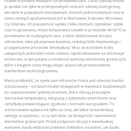
rozkwit w polskich miastach i ich przedmieściach. Coraz częściej można
je spotkać nie tylko w profesjonalnych centrach odnowy biologicznej,
ale także w prywatnych mieszkaniach, domach jednorodzinnych oraz w
nowoczesnych apartamentowcach w Warszawie, Krakowie, Wrocławiu
czy Gdańsku. Ich popularność wynika z kilku istotnych czynników: szybki
czas rozgrzewania, niższe temperatury (zwykle w przedziale 40‑60 °C) w
porównaniu do tradycyjnych saun, a także deklarowane korzyści
zdrowotne, takie jak poprawa krążenia, redukcja bólu mięśniowego i
przyspieszenie procesów detoksykacji. Wraz ze wzrostem liczby
zakupionych jednostek rośnie również zapotrzebowanie na informacje
techniczne, w tym pytania o możliwość wymiany elementów grzewczych,
które z biegiem czasu mogą ulegać zużyciu lub przestarzałemu
standardowi technologicznemu.
Warto podkreślić, że rynek saun infrared w Polsce jest obecnie bardzo
zróżnicowany – od tanich modeli dostępnych w marketach budowlanych
po zaawansowane systemy premium, które oferują precyzyjne
sterowanie temperaturą, integrację z systemami smart‑home oraz
certyfikaty potwierdzające zgodność z normami europejskimi. To
zróżnicowanie wpływa nie tylko na cenę, ale także na konstrukcję
samego urządzenia i, co za tym idzie, na dostępność i wymienność
elementów grzewczych. Przed podjęciem decyzji o ewentualnej
wymianie, każdy właściciel powinien dokładnie zrozumieć, jak działa