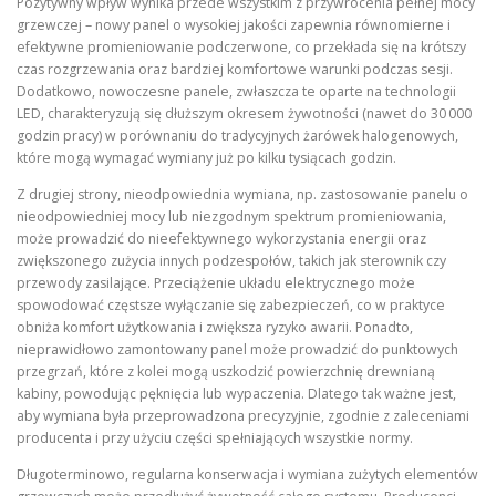
Pozytywny wpływ wynika przede wszystkim z przywrócenia pełnej mocy
grzewczej – nowy panel o wysokiej jakości zapewnia równomierne i
efektywne promieniowanie podczerwone, co przekłada się na krótszy
czas rozgrzewania oraz bardziej komfortowe warunki podczas sesji.
Dodatkowo, nowoczesne panele, zwłaszcza te oparte na technologii
LED, charakteryzują się dłuższym okresem żywotności (nawet do 30 000
godzin pracy) w porównaniu do tradycyjnych żarówek halogenowych,
które mogą wymagać wymiany już po kilku tysiącach godzin.
Z drugiej strony, nieodpowiednia wymiana, np. zastosowanie panelu o
nieodpowiedniej mocy lub niezgodnym spektrum promieniowania,
może prowadzić do nieefektywnego wykorzystania energii oraz
zwiększonego zużycia innych podzespołów, takich jak sterownik czy
przewody zasilające. Przeciążenie układu elektrycznego może
spowodować częstsze wyłączanie się zabezpieczeń, co w praktyce
obniża komfort użytkowania i zwiększa ryzyko awarii. Ponadto,
nieprawidłowo zamontowany panel może prowadzić do punktowych
przegrzań, które z kolei mogą uszkodzić powierzchnię drewnianą
kabiny, powodując pęknięcia lub wypaczenia. Dlatego tak ważne jest,
aby wymiana była przeprowadzona precyzyjnie, zgodnie z zaleceniami
producenta i przy użyciu części spełniających wszystkie normy.
Długoterminowo, regularna konserwacja i wymiana zużytych elementów