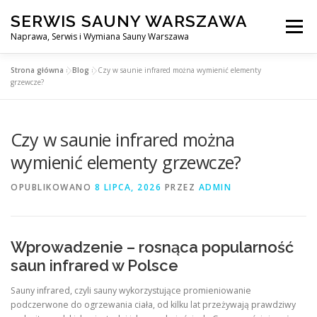
Przejdź
SERWIS SAUNY WARSZAWA
do
Menu
treści
Naprawa, Serwis i Wymiana Sauny Warszawa
Strona główna
»
Blog
»
Czy w saunie infrared można wymienić elementy
SERWIS DO SAUNY WARSZAWA
BLOG
KONTAKT
grzewcze?
Czy w saunie infrared można
wymienić elementy grzewcze?
OPUBLIKOWANO
8 LIPCA, 2026
PRZEZ
ADMIN
Wprowadzenie – rosnąca popularność
saun infrared w Polsce
Sauny infrared, czyli sauny wykorzystujące promieniowanie
podczerwone do ogrzewania ciała, od kilku lat przeżywają prawdziwy