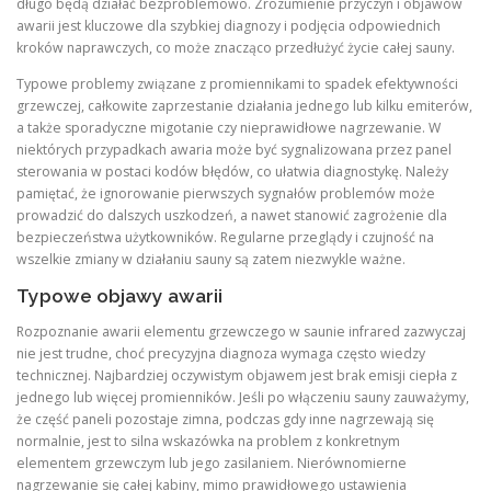
długo będą działać bezproblemowo. Zrozumienie przyczyn i objawów
awarii jest kluczowe dla szybkiej diagnozy i podjęcia odpowiednich
kroków naprawczych, co może znacząco przedłużyć życie całej sauny.
Typowe problemy związane z promiennikami to spadek efektywności
grzewczej, całkowite zaprzestanie działania jednego lub kilku emiterów,
a także sporadyczne migotanie czy nieprawidłowe nagrzewanie. W
niektórych przypadkach awaria może być sygnalizowana przez panel
sterowania w postaci kodów błędów, co ułatwia diagnostykę. Należy
pamiętać, że ignorowanie pierwszych sygnałów problemów może
prowadzić do dalszych uszkodzeń, a nawet stanowić zagrożenie dla
bezpieczeństwa użytkowników. Regularne przeglądy i czujność na
wszelkie zmiany w działaniu sauny są zatem niezwykle ważne.
Typowe objawy awarii
Rozpoznanie awarii elementu grzewczego w saunie infrared zazwyczaj
nie jest trudne, choć precyzyjna diagnoza wymaga często wiedzy
technicznej. Najbardziej oczywistym objawem jest brak emisji ciepła z
jednego lub więcej promienników. Jeśli po włączeniu sauny zauważymy,
że część paneli pozostaje zimna, podczas gdy inne nagrzewają się
normalnie, jest to silna wskazówka na problem z konkretnym
elementem grzewczym lub jego zasilaniem. Nierównomierne
nagrzewanie się całej kabiny, mimo prawidłowego ustawienia