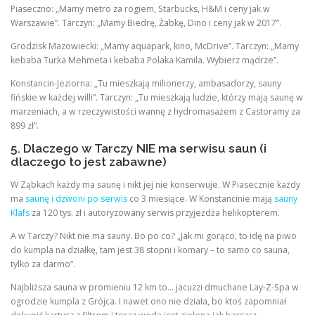
Piaseczno: „Mamy metro za rogiem, Starbucks, H&M i ceny jak w
Warszawie”. Tarczyn: „Mamy Biedrę, Żabkę, Dino i ceny jak w 2017”.
Grodzisk Mazowiecki: „Mamy aquapark, kino, McDrive”. Tarczyn: „Mamy
kebaba Turka Mehmeta i kebaba Polaka Kamila. Wybierz mądrze”.
Konstancin-Jeziorna: „Tu mieszkają milionerzy, ambasadorzy, sauny
fińskie w każdej willi”. Tarczyn: „Tu mieszkają ludzie, którzy mają saunę w
marzeniach, a w rzeczywistości wannę z hydromasażem z Castoramy za
899 zł”.
5. Dlaczego w Tarczy NIE ma serwisu saun (i
dlaczego to jest zabawne)
W Ząbkach każdy ma saunę i nikt jej nie konserwuje. W Piasecznie każdy
ma
saunę i dzwoni po serwis
co 3 miesiące. W Konstancinie mają
sauny
Klafs
za 120 tys. zł i autoryzowany serwis przyjeżdża helikopterem.
A w Tarczy? Nikt nie ma sauny. Bo po co? „Jak mi gorąco, to idę na piwo
do kumpla na działkę, tam jest 38 stopni i komary – to samo co sauna,
tylko za darmo”.
Najbliższa sauna w promieniu 12 km to… jacuzzi dmuchane Lay-Z-Spa w
ogrodzie kumpla z Grójca. I nawet ono nie działa, bo ktoś zapomniał