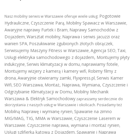
Pogotowie
Nasz mobilny serwis w Warszawie oferuje wiele usług:
Hydrauliczne
Czyszczenie Parą
Mobilny Spawacz w Warszawie
,
,
,
Awaryjne naprawy Furtek i Bram
Naprawy Samochodów z
,
Dojazdem
Warsztat mobilny
Naprawa i serwis jacuzzi oraz
,
,
wanien SPA
Poszukiwanie zgubionych złotych obrączek
,
,
Serwisujemy Maszyny Fitness w Warszawie
Agencja SEO
Taxi
,
,
,
Usługi elektryka samochodowego z dojazdem
,
Montujemy płyty
indukcyjne
Serwis klimatyzacji w domu
naprawiamy fotele
,
,
,
Montujemy wizjery z kamerą i kamery wifi
Robimy filmy z
,
drona
Awaryjnie otwieramy zamki
Flyxpress.pl
Serwis Kamer
,
,
,
Wifi
SEO Warszawa
Montaż, Naprawa, Wymiana, Czyszczenie i
,
,
Odgrzybianie Klimatyzacji w Domu
Mobilny Mechanik
,
Warszawa & Elektryk Samochodowy
zapraszamy serdecznie do
skorzystania z naszych usług w Warszawie i okolicach. Posiadamy też
Mobilną Naprawę i wymianę rynien
Spawanie na zimno
,
MIG/MAG, TIG, MMA w Warszawie
Czyszczenie Laserem w
,
Warszawie
Czyszczenie naprawa, wymiana i montaż rynien
.
,
Usługi szlifierką kątową z Dojazdem
Spawanie i Naprawa
,