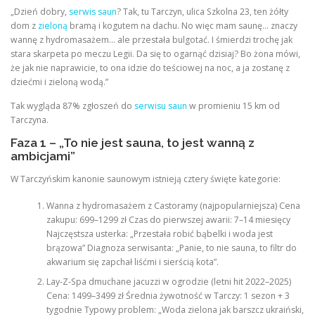
„Dzień dobry,
serwis saun
? Tak, tu Tarczyn, ulica Szkolna 23, ten żółty
dom z
zieloną
bramą i kogutem na dachu. No więc mam saunę… znaczy
wannę z hydromasażem… ale przestała bulgotać. I śmierdzi trochę jak
stara skarpeta po meczu Legii. Da się to ogarnąć dzisiaj? Bo żona mówi,
że jak nie naprawicie, to ona idzie do teściowej na noc, a ja zostanę z
dziećmi i zieloną wodą.”
Tak wygląda 87% zgłoszeń do
serwisu saun
w promieniu 15 km od
Tarczyna.
Faza 1 – „To nie jest sauna, to jest wanną z
ambicjami”
W Tarczyńskim kanonie saunowym istnieją cztery święte kategorie:
Wanna z hydromasażem z Castoramy (najpopularniejsza) Cena
zakupu: 699–1299 zł Czas do pierwszej awarii: 7–14 miesięcy
Najczęstsza usterka: „Przestała robić bąbelki i woda jest
brązowa” Diagnoza serwisanta: „Panie, to nie sauna, to filtr do
akwarium się zapchał liśćmi i sierścią kota”.
Lay-Z-Spa dmuchane jacuzzi w ogrodzie (letni hit 2022–2025)
Cena: 1499–3499 zł Średnia żywotność w Tarczy: 1 sezon + 3
tygodnie Typowy problem: „Woda zielona jak barszcz ukraiński,