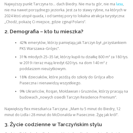
Najwyższy punkt Tarczyna to… dach Biedry. Nie ma tu gór, nie ma
lasu
,
nie ma nawet porządnego jeziorka. Jest za to stawy rybne, na których w
2024 ktoś utopił quada, i od tamtej pory to lokalna atrakcja turystyczna:
„Chodź, pokażę Ci miejsce, gdzie zginął Polaris”.
2. Demografia – kto tu mieszka?
42% emerytów, którzy pamiętają jak Tarczyn był „przystankiem
PKS Warszawa–Grójec”.
31% młodych 25–35 lat, którzy kupili tu działkę 800 m² za 180 tys.
w 2019 i teraz mają kredyt 620 tys. na dom 140 m² z
poddaszem nieużytkowym.
18% dzieciaków, które jeżdżą do szkoły do Grójca albo
Piaseczna i nienawidzą wszystkiego.
9% Ukraińców, Rosjan, Mołdawian i Gruzinów, którzy pracują na
budowach „nowych osiedli Tarczyn Residence Premium”.
Największy flex mieszkańca Tarczyna: „Mam tu 5 minut do Biedry, 12
minut do Lidla i 28 minut do McDonalda w Piasecznie. Żyję jak król”.
3. Życie codzienne w Tarczyńskim stylu