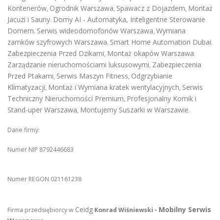
Kontenerów
Ogrodnik Warszawa
Spawacz z Dojazdem
Montaż
,
,
,
Jacuzi i Sauny
Domy AI - Automatyka, Inteligentne Sterowanie
.
Domem
Serwis wideodomofonów Warszawa
Wymiana
.
,
zamków szyfrowych Warszawa
Smart Home Automation Dubai
.
.
Zabezpieczenia Przed Dzikami
Montaż okapów Warszawa
,
.
Zarządzanie nieruchomościami luksusowymi
Zabezpieczenia
,
Przed Ptakami
Serwis Maszyn Fitness
Odgrzybianie
,
,
Klimatyzacji
Montaż i Wymiana kratek wentylacyjnych
Serwis
,
,
Techniczny Nieruchomości Premium
Profesjonalny Komik i
,
Stand-uper Warszawa
Montujemy Suszarki w Warszawie
,
.
Dane firmy:
Numer NIP 8792446683
Numer REGON 021161238
Ceidg
Mobilny Serwis
Firma przedsiębiorcy w
Konrad Wiśniewski -