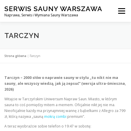
Przejdź
SERWIS SAUNY WARSZAWA
do
Menu
treści
Naprawa, Serwis i Wymiana Sauny Warszawa
SERWIS DO SAUNY WARSZAWA
BLOG
KONTAKT
TARCZYN
Strona główna
»
Tarczyn
Tarczyn – 2000 słów o naprawie sauny w stylu „tu nikt nie ma
sauny, ale wszyscy wiedzą, jak ją zepsuć” (wersja ultra-śmieszna,
2026)
Witajcie w Tarczyńskim Uniwersum Napraw Saun. Miasto, w którym
sauna to coś pomiędzy mitem a memem. Oficjalnie nikt jej nie ma.
Nieoficjalnie każdy ma przynajmniej wannę z bąbelkami z Allegro za 799
zł, którą nazywa „sauną
mokrą combi
premium”.
A teraz wyobraźcie sobie telefon o 19:47 w sobotę: