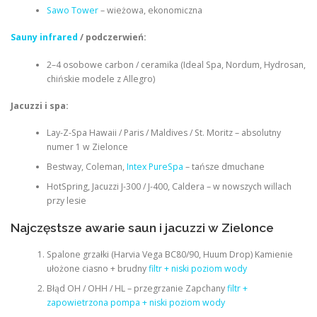
Sawo Tower
– wieżowa, ekonomiczna
Sauny infrared
/ podczerwień:
2–4 osobowe carbon / ceramika (Ideal Spa, Nordum, Hydrosan,
chińskie modele z Allegro)
Jacuzzi i spa:
Lay-Z-Spa Hawaii / Paris / Maldives / St. Moritz – absolutny
numer 1 w Zielonce
Bestway, Coleman,
Intex PureSpa
– tańsze dmuchane
HotSpring, Jacuzzi J-300 / J-400, Caldera – w nowszych willach
przy lesie
Najczęstsze awarie saun i jacuzzi w Zielonce
Spalone grzałki (Harvia Vega BC80/90, Huum Drop) Kamienie
ułożone ciasno + brudny
filtr + niski poziom wody
Błąd OH / OHH / HL – przegrzanie Zapchany
filtr +
zapowietrzona pompa + niski poziom wody