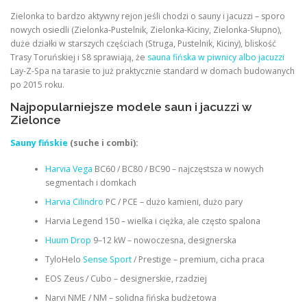
Zielonka to bardzo aktywny rejon jeśli chodzi o sauny i jacuzzi – sporo
nowych osiedli (Zielonka-Pustelnik, Zielonka-Kiciny, Zielonka-Słupno),
duże działki w starszych częściach (Struga, Pustelnik, Kiciny), bliskość
Trasy Toruńskiej i S8 sprawiają, że
sauna fińska w piwnicy albo jacuzzi
Lay-Z-Spa na tarasie to już praktycznie standard w domach budowanych
po 2015 roku.
Najpopularniejsze modele saun i jacuzzi w
Zielonce
Sauny fińskie
(suche i combi):
Harvia Vega
BC60 / BC80 / BC90 – najczęstsza w nowych
segmentach i domkach
Harvia Cilindro
PC / PCE – dużo kamieni, dużo pary
Harvia Legend 150 – wielka i ciężka, ale często spalona
Huum Drop
9–12 kW – nowoczesna, designerska
TyloHelo
Sense Sport
/ Prestige – premium, cicha praca
EOS Zeus / Cubo – designerskie, rzadziej
Narvi NME / NM – solidna fińska budżetowa