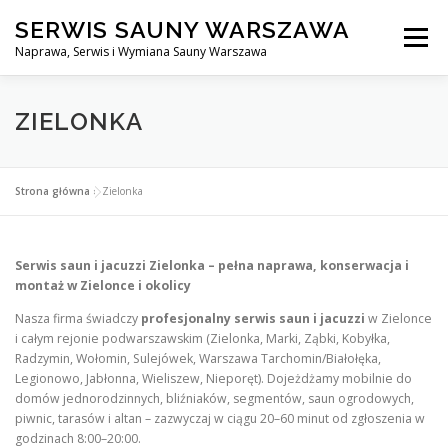
Przejdź
SERWIS SAUNY WARSZAWA
do
Menu
treści
Naprawa, Serwis i Wymiana Sauny Warszawa
SERWIS DO SAUNY WARSZAWA
BLOG
KONTAKT
ZIELONKA
Strona główna
»
Zielonka
Serwis saun i jacuzzi Zielonka – pełna naprawa, konserwacja i
montaż w Zielonce i okolicy
Nasza firma świadczy
profesjonalny serwis saun i jacuzzi
w Zielonce
i całym rejonie podwarszawskim (Zielonka, Marki, Ząbki, Kobyłka,
Radzymin, Wołomin, Sulejówek, Warszawa Tarchomin/Białołęka,
Legionowo, Jabłonna, Wieliszew, Nieporęt). Dojeżdżamy mobilnie do
domów jednorodzinnych, bliźniaków, segmentów, saun ogrodowych,
piwnic, tarasów i altan – zazwyczaj w ciągu 20–60 minut od zgłoszenia w
godzinach 8:00–20:00.