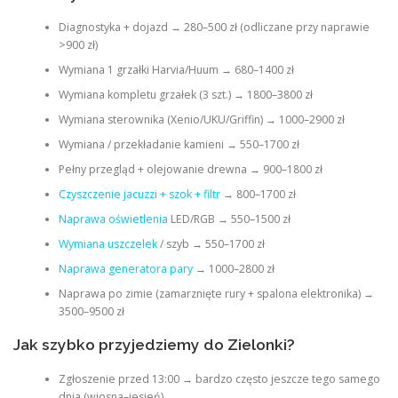
Diagnostyka + dojazd → 280–500 zł (odliczane przy naprawie
>900 zł)
Wymiana 1 grzałki Harvia/Huum → 680–1400 zł
Wymiana kompletu grzałek (3 szt.) → 1800–3800 zł
Wymiana sterownika (Xenio/UKU/Griffin) → 1000–2900 zł
Wymiana / przekładanie kamieni → 550–1700 zł
Pełny przegląd + olejowanie drewna → 900–1800 zł
Czyszczenie jacuzzi + szok + filtr
→ 800–1700 zł
Naprawa oświetlenia
LED/RGB → 550–1500 zł
Wymiana uszczelek
/ szyb → 550–1700 zł
Naprawa generatora pary
→ 1000–2800 zł
Naprawa po zimie (zamarznięte rury + spalona elektronika) →
3500–9500 zł
Jak szybko przyjedziemy do Zielonki?
Zgłoszenie przed 13:00 → bardzo często jeszcze tego samego
dnia (wiosna–jesień)