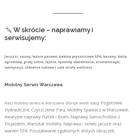
W skrócie – naprawiamy i
serwisujemy:
Jacuzzi, sauny, łaźnie parowe, kabiny prysznicowe SPA, baseny, balię
ogrodową, groty solne, tężnie, systemy oświetlenia, aromaterapii,
wentylacji, chłodnie lodowe i całe strefy wellness.
Mobilny Serwis Warszawa
Pogotowie
Nasz mobilny serwis w Warszawie oferuje wiele usług:
Hydrauliczne
Czyszczenie Parą
Mobilny Spawacz w Warszawie
,
,
,
Awaryjne naprawy Furtek i Bram
Naprawy Samochodów z
,
Dojazdem
Warsztat mobilny
Naprawa i serwis jacuzzi oraz
,
,
wanien SPA
Poszukiwanie zgubionych złotych obrączek
,
,