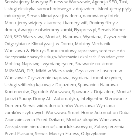
Serwisujemy Maszyny Fitness w Warszawie
Agencja SEO
Taxi
,
,
,
Usługi elektryka samochodowego z dojazdem
,
Montujemy płyty
indukcyjne
Serwis klimatyzacji w domu
naprawiamy fotele
,
,
,
Montujemy wizjery z kamerą i kamery wifi
Robimy filmy z
,
drona
Awaryjnie otwieramy zamki
Flyxpress.pl
Serwis Kamer
,
,
,
Wifi
SEO Warszawa
Montaż, Naprawa, Wymiana, Czyszczenie i
,
,
Odgrzybianie Klimatyzacji w Domu
Mobilny Mechanik
,
Warszawa & Elektryk Samochodowy
zapraszamy serdecznie do
skorzystania z naszych usług w Warszawie i okolicach. Posiadamy też
Mobilną Naprawę i wymianę rynien
Spawanie na zimno
,
MIG/MAG, TIG, MMA w Warszawie
Czyszczenie Laserem w
,
Warszawie
Czyszczenie naprawa, wymiana i montaż rynien
.
,
Usługi szlifierką kątową z Dojazdem
Spawanie i Naprawa
,
Kontenerów
Ogrodnik Warszawa
Spawacz z Dojazdem
Montaż
,
,
,
Jacuzi i Sauny
Domy AI - Automatyka, Inteligentne Sterowanie
.
Domem
Serwis wideodomofonów Warszawa
Wymiana
.
,
zamków szyfrowych Warszawa
Smart Home Automation Dubai
.
.
Zabezpieczenia Przed Dzikami
Montaż okapów Warszawa
,
.
Zarządzanie nieruchomościami luksusowymi
Zabezpieczenia
,
Przed Ptakami
Serwis Maszyn Fitness
Odgrzybianie
,
,