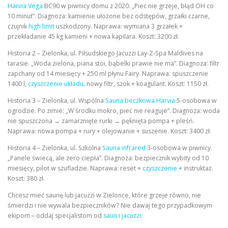
Harvia Vega
BC90 w piwnicy domu z 2020. „Piec nie grzeje, błąd OH co
10 minut”. Diagnoza: kamienie ułożone bez odstępów, grzałki czarne,
czujnik
high limit
uszkodzony. Naprawa: wymiana 3 grzałek +
przekładanie 45 kg kamieni + nowa kapilara. Koszt: 3200 zł.
Historia 2 – Zielonka, ul. Piłsudskiego Jacuzzi Lay-Z-Spa Maldives na
tarasie. „Woda zielona, piana stoi, bąbelki prawie nie ma”. Diagnoza: filtr
zapchany od 14 miesięcy + 250 ml płynu Fairy. Naprawa: spuszczenie
1400 l,
czyszczenie układu
, nowy filtr, szok + koagulant. Koszt: 1150 zł.
Historia 3 – Zielonka, ul. Wspólna
Sauna beczkowa Harvia
5-osobowa w
ogrodzie. Po zimie: „W środku mokro, piec nie reaguje”. Diagnoza: woda
nie spuszczona → zamarznięte rurki → pęknięta pompa + pleśń.
Naprawa: nowa pompa + rury + olejowanie + suszenie. Koszt: 3400 zł.
Historia 4 – Zielonka, ul. Szkolna
Sauna infrared
3-osobowa w piwnicy.
„Panele świecą, ale zero ciepła”. Diagnoza: bezpiecznik wybity od 10
miesięcy, pilot w szufladzie. Naprawa: reset +
czyszczenie
+ instruktaż.
Koszt: 380 zł.
Chcesz mieć saunę lub jacuzzi w Zielonce, które grzeje równo, nie
śmierdzi i nie wywala bezpieczników? Nie dawaj tego przypadkowym
ekipom – oddaj specjalistom od
saun i jacuzzi
.