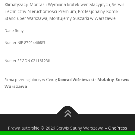
Klimatyzacji
Montaż i Wymiana kratek wentylacyjnych
Serwis
,
,
Techniczny Nieruchomości Premium
Profesjonalny Komik i
,
Stand-uper Warszawa
Montujemy Suszarki w Warszawie
,
.
Dane firmy:
Numer NIP 8792446683
Numer REGON 021161238
Ceidg
Mobilny Serwis
Firma przedsiębiorcy w
Konrad Wiśniewski -
Warszawa
Prawa autorskie © 2026 Serwis Sauny Warszawa
–
OnePress
motyw wg FameThemes