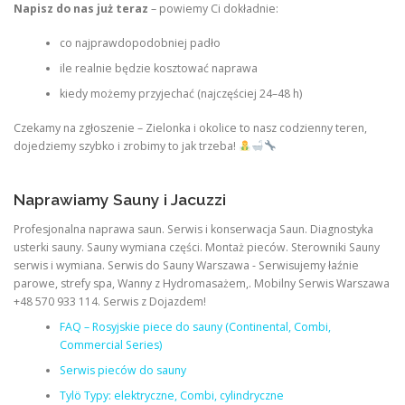
Napisz do nas już teraz
– powiemy Ci dokładnie:
co najprawdopodobniej padło
ile realnie będzie kosztować naprawa
kiedy możemy przyjechać (najczęściej 24–48 h)
Czekamy na zgłoszenie – Zielonka i okolice to nasz codzienny teren,
dojedziemy szybko i zrobimy to jak trzeba!
Naprawiamy Sauny i Jacuzzi
Profesjonalna naprawa saun. Serwis i konserwacja Saun. Diagnostyka
usterki sauny. Sauny wymiana części. Montaż pieców. Sterowniki Sauny
serwis i wymiana. Serwis do Sauny Warszawa - Serwisujemy łaźnie
parowe, strefy spa, Wanny z Hydromasażem,. Mobilny Serwis Warszawa
+48 570 933 114. Serwis z Dojazdem!
FAQ – Rosyjskie piece do sauny (Continental, Combi,
Commercial Series)
Serwis pieców do sauny
Tylö Typy: elektryczne, Combi, cylindryczne