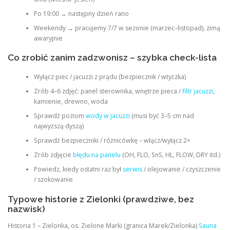
Po 19:00 → następny dzień rano
Weekendy → pracujemy 7/7 w sezonie (marzec–listopad), zimą
awaryjnie
Co zrobić zanim zadzwonisz – szybka check-lista
Wyłącz piec / jacuzzi z prądu (bezpiecznik / wtyczka)
Zrób 4–6 zdjęć: panel sterownika, wnętrze pieca /
filtr jacuzzi
,
kamienie, drewno, woda
Sprawdź poziom
wody w jacuzzi
(musi być 3–5 cm nad
najwyższą dyszą)
Sprawdź bezpieczniki / różnicówkę – włącz/wyłącz 2×
Zrób zdjęcie
błędu na panelu
(OH, FLO, SnS, HL, FLOW, DRY itd.)
Powiedz, kiedy ostatni raz był
serwis
/ olejowanie / czyszczenie
/ szokowanie
Typowe historie z Zielonki (prawdziwe, bez
nazwisk)
Historia 1 – Zielonka, os. Zielone Marki (granica Marek/Zielonka)
Sauna