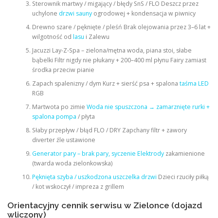
Sterownik martwy / migający / błędy SnS / FLO Deszcz przez
uchylone
drzwi sauny
ogrodowej + kondensacja w piwnicy
Drewno szare / pęknięte / pleśń Brak olejowania przez 3–6 lat +
wilgotność od
lasu
i Zalewu
Jacuzzi Lay-Z-Spa – zielona/mętna woda, piana stoi, słabe
bąbelki Filtr nigdy nie płukany + 200–400 ml płynu Fairy zamiast
środka przeciw pianie
Zapach spalenizny / dym Kurz + sierść psa + spalona
taśma LED
RGB
Martwota po zimie
Woda nie spuszczona → zamarznięte rurki +
spalona pompa
/ płyta
Słaby przepływ / błąd FLO / DRY Zapchany filtr + zawory
diverter źle ustawione
Generator pary – brak pary, syczenie Elektrody
zakamienione
(twarda woda zielonkowska)
Pęknięta szyba / uszkodzona uszczelka drzwi
Dzieci rzuciły piłką
/ kot wskoczył / impreza z grillem
Orientacyjny cennik serwisu w Zielonce (dojazd
wliczony)