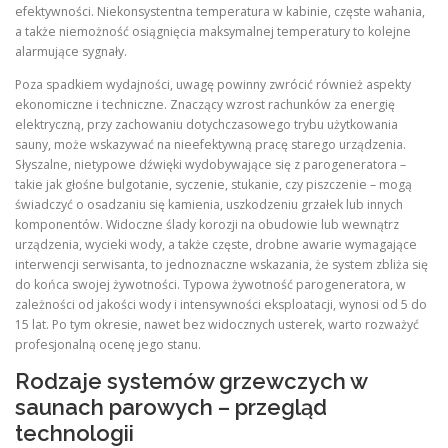
efektywności. Niekonsystentna temperatura w kabinie, częste wahania,
a także niemożność osiągnięcia maksymalnej temperatury to kolejne
alarmujące sygnały.
Poza spadkiem wydajności, uwagę powinny zwrócić również aspekty
ekonomiczne i techniczne. Znaczący wzrost rachunków za energię
elektryczną, przy zachowaniu dotychczasowego trybu użytkowania
sauny, może wskazywać na nieefektywną pracę starego urządzenia.
Słyszalne, nietypowe dźwięki wydobywające się z parogeneratora –
takie jak głośne bulgotanie, syczenie, stukanie, czy piszczenie – mogą
świadczyć o osadzaniu się kamienia, uszkodzeniu grzałek lub innych
komponentów. Widoczne ślady korozji na obudowie lub wewnątrz
urządzenia, wycieki wody, a także częste, drobne awarie wymagające
interwencji serwisanta, to jednoznaczne wskazania, że system zbliża się
do końca swojej żywotności. Typowa żywotność parogeneratora, w
zależności od jakości wody i intensywności eksploatacji, wynosi od 5 do
15 lat. Po tym okresie, nawet bez widocznych usterek, warto rozważyć
profesjonalną ocenę jego stanu.
Rodzaje systemów grzewczych w
saunach parowych – przegląd
technologii