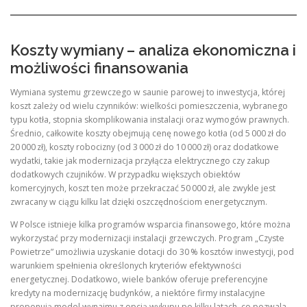
Koszty wymiany – analiza ekonomiczna i
możliwości finansowania
Wymiana systemu grzewczego w saunie parowej to inwestycja, której
koszt zależy od wielu czynników: wielkości pomieszczenia, wybranego
typu kotła, stopnia skomplikowania instalacji oraz wymogów prawnych.
Średnio, całkowite koszty obejmują cenę nowego kotła (od 5 000 zł do
20 000 zł), koszty robocizny (od 3 000 zł do 10 000 zł) oraz dodatkowe
wydatki, takie jak modernizacja przyłącza elektrycznego czy zakup
dodatkowych czujników. W przypadku większych obiektów
komercyjnych, koszt ten może przekraczać 50 000 zł, ale zwykle jest
zwracany w ciągu kilku lat dzięki oszczędnościom energetycznym.
W Polsce istnieje kilka programów wsparcia finansowego, które można
wykorzystać przy modernizacji instalacji grzewczych. Program „Czyste
Powietrze” umożliwia uzyskanie dotacji do 30 % kosztów inwestycji, pod
warunkiem spełnienia określonych kryteriów efektywności
energetycznej. Dodatkowo, wiele banków oferuje preferencyjne
kredyty na modernizację budynków, a niektóre firmy instalacyjne
proponują model wynajmu z opcją wykupu po kilku latach, co pozwala