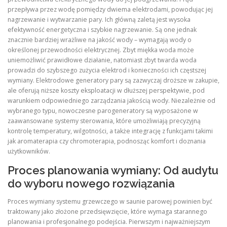
przepływa przez wodę pomiędzy dwiema elektrodami, powodując jej
nagrzewanie i wytwarzanie pary. Ich główną zaletą jest wysoka
efektywność energetyczna i szybkie nagrzewanie. Są one jednak
znacznie bardziej wrażliwe na jakość wody – wymagają wody o
określonej przewodności elektrycznej. Zbyt miękka woda może
uniemożliwić prawidłowe działanie, natomiast zbyt twarda woda
prowadzi do szybszego zużycia elektrod i konieczności ich częstszej
wymiany. Elektrodowe generatory pary są zazwyczaj droższe w zakupie,
ale oferują niższe koszty eksploatacji w dłuższej perspektywie, pod
warunkiem odpowiedniego zarządzania jakością wody. Niezależnie od
wybranego typu, nowoczesne parogeneratory są wyposażone w
zaawansowane systemy sterowania, które umożliwiają precyzyjną
kontrolę temperatury, wilgotności, a także integrację z funkcjami takimi
jak aromaterapia czy chromoterapia, podnosząc komfort i doznania
użytkowników.
Proces planowania wymiany: Od audytu
do wyboru nowego rozwiązania
Proces wymiany systemu grzewczego w saunie parowej powinien być
traktowany jako złożone przedsięwzięcie, które wymaga starannego
planowania i profesjonalnego podejścia. Pierwszym i najważniejszym