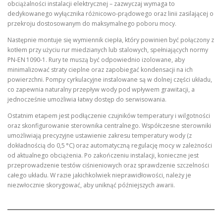
obciążalności instalacji elektrycznej – zazwyczaj wymaga to
dedykowanego wyłącznika różnicowo‑prądowego oraz linii zasilającej o
przekroju dostosowanym do maksymalnego poboru mocy.
Następnie montuje się wymiennik ciepła, który powinien być połączony z
kotłem przy użyciu rur miedzianych lub stalowych, spełniających normy
PN‑EN 1090‑1. Rury te muszą być odpowiednio izolowane, aby
minimalizować straty cieplne oraz zapobiegać kondensacji na ich
powierzchni. Pompy cyrkulacyjne instalowane są w dolnej części układu,
co zapewnia naturalny przepływ wody pod wpływem grawitacji, a
jednocześnie umożliwia łatwy dostęp do serwisowania.
Ostatnim etapem jest podłączenie czujników temperatury i wilgotności
oraz skonfigurowanie sterownika centralnego. Współczesne sterowniki
umożliwiają precyzyjne ustawienie zakresu temperatury wody (z
dokładnością do 0,5 °C) oraz automatyczną regulację mocy w zależności
od aktualnego obciążenia. Po zakończeniu instalacji, konieczne jest
przeprowadzenie testów ciśnieniowych oraz sprawdzenie szczelności
całego układu. W razie jakichkolwiek nieprawidłowości, należy je
niezwłocznie skorygować, aby uniknąć późniejszych awarii.