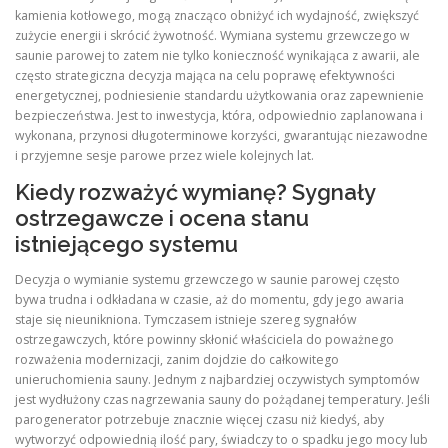
kamienia kotłowego, mogą znacząco obniżyć ich wydajność, zwiększyć
zużycie energii i skrócić żywotność. Wymiana systemu grzewczego w
saunie parowej to zatem nie tylko konieczność wynikająca z awarii, ale
często strategiczna decyzja mająca na celu poprawę efektywności
energetycznej, podniesienie standardu użytkowania oraz zapewnienie
bezpieczeństwa. Jest to inwestycja, która, odpowiednio zaplanowana i
wykonana, przynosi długoterminowe korzyści, gwarantując niezawodne
i przyjemne sesje parowe przez wiele kolejnych lat.
Kiedy rozważyć wymianę? Sygnały
ostrzegawcze i ocena stanu
istniejącego systemu
Decyzja o wymianie systemu grzewczego w saunie parowej często
bywa trudna i odkładana w czasie, aż do momentu, gdy jego awaria
staje się nieunikniona. Tymczasem istnieje szereg sygnałów
ostrzegawczych, które powinny skłonić właściciela do poważnego
rozważenia modernizacji, zanim dojdzie do całkowitego
unieruchomienia sauny. Jednym z najbardziej oczywistych symptomów
jest wydłużony czas nagrzewania sauny do pożądanej temperatury. Jeśli
parogenerator potrzebuje znacznie więcej czasu niż kiedyś, aby
wytworzyć odpowiednią ilość pary, świadczy to o spadku jego mocy lub