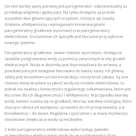
Sercem każdej sauny parowej jest parogenerator, odpowiedzialny za
produkcję wilgotnej i gęstej pary. Na rynku dostępne są przede
wszystkim dwa główne typy tych urządzeń, różniące się zasadą
działania, efektywnością i wymaganiami konserwacyjnymi:
parogeneratory grzałkowe (oporowe) oraz parogeneratory
elektrodowe. Zrozumienie ich specyfiki jest kluczowe przy wyborze
nowego systemu.
Parogeneratory grzałkowe, zwane również oporowymi, działają na
zasadzie podgrzewania wody za pomocą zanurzonych w niej grzałek
elektrycznych. Woda w zbiorniku jest doprowadzana do wrzenia, a
powstała para jest następnie kierowana do kabiny sauny. Ich główną
zaletą jest stosunkowo prosta konstrukcja i niższy koszt zakupu. Są one
również mniej wrażliwe na jakość wody niż modele elektrodowe, co
jednak nie zwalnia z konieczności regularnego odkamieniania, które jest
kluczowe dla ich długowieczności i efektywności. W przypadku twardej
wody, kamień osadza się na grzałkach, tworząc warstwę izolacyjną, która
znacząco obniża ich wydajność i prowadzi do ich przegrzewania, a w
konsekwencji – do awarii. Regularne czyszczenie i, w miarę możliwości,
stosowanie zmiękczaczy wody są niezbędne.
Z kolei parogeneratory elektrodowe wykorzystują zjawisko
przewodnictwa elektrycznego wody do jej podgrzewania. Prąd