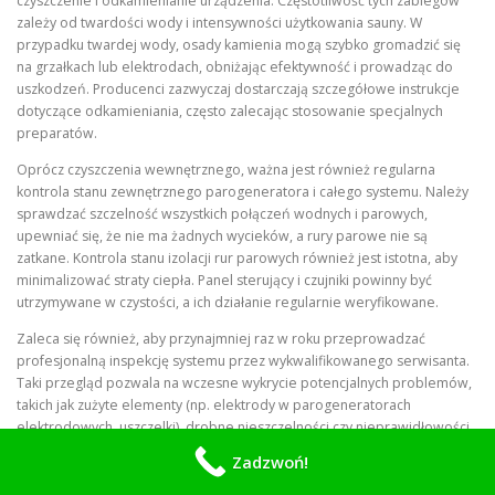
czyszczenie i odkamienianie urządzenia. Częstotliwość tych zabiegów
zależy od twardości wody i intensywności użytkowania sauny. W
przypadku twardej wody, osady kamienia mogą szybko gromadzić się
na grzałkach lub elektrodach, obniżając efektywność i prowadząc do
uszkodzeń. Producenci zazwyczaj dostarczają szczegółowe instrukcje
dotyczące odkamieniania, często zalecając stosowanie specjalnych
preparatów.
Oprócz czyszczenia wewnętrznego, ważna jest również regularna
kontrola stanu zewnętrznego parogeneratora i całego systemu. Należy
sprawdzać szczelność wszystkich połączeń wodnych i parowych,
upewniać się, że nie ma żadnych wycieków, a rury parowe nie są
zatkane. Kontrola stanu izolacji rur parowych również jest istotna, aby
minimalizować straty ciepła. Panel sterujący i czujniki powinny być
utrzymywane w czystości, a ich działanie regularnie weryfikowane.
Zaleca się również, aby przynajmniej raz w roku przeprowadzać
profesjonalną inspekcję systemu przez wykwalifikowanego serwisanta.
Taki przegląd pozwala na wczesne wykrycie potencjalnych problemów,
takich jak zużyte elementy (np. elektrody w parogeneratorach
elektrodowych, uszczelki), drobne nieszczelności czy nieprawidłowości
w działaniu automatyki. Profesjonalista może również skontrolować stan
Zadzwoń!
instalacji elektrycznej i zabezpieczeń. Używanie wyłącznie oryginalnych
części zamiennych, zalecanych przez producenta, jest gwarancją