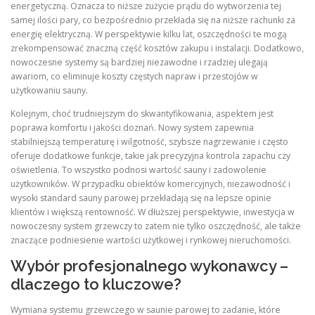
energetyczną. Oznacza to niższe zużycie prądu do wytworzenia tej
samej ilości pary, co bezpośrednio przekłada się na niższe rachunki za
energię elektryczną. W perspektywie kilku lat, oszczędności te mogą
zrekompensować znaczną część kosztów zakupu i instalacji. Dodatkowo,
nowoczesne systemy są bardziej niezawodne i rzadziej ulegają
awariom, co eliminuje koszty częstych napraw i przestojów w
użytkowaniu sauny.
Kolejnym, choć trudniejszym do skwantyfikowania, aspektem jest
poprawa komfortu i jakości doznań. Nowy system zapewnia
stabilniejszą temperaturę i wilgotność, szybsze nagrzewanie i często
oferuje dodatkowe funkcje, takie jak precyzyjna kontrola zapachu czy
oświetlenia. To wszystko podnosi wartość sauny i zadowolenie
użytkowników. W przypadku obiektów komercyjnych, niezawodność i
wysoki standard sauny parowej przekładają się na lepsze opinie
klientów i większą rentowność. W dłuższej perspektywie, inwestycja w
nowoczesny system grzewczy to zatem nie tylko oszczędność, ale także
znaczące podniesienie wartości użytkowej i rynkowej nieruchomości.
Wybór profesjonalnego wykonawcy –
dlaczego to kluczowe?
Wymiana systemu grzewczego w saunie parowej to zadanie, które