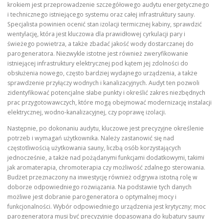
krokiem jest przeprowadzenie szczegółowego audytu energetycznego
i technicznego istniejącego systemu oraz całej infrastruktury sauny.
Specjalista powinien ocenić stan izolacji termicznej kabiny, sprawdzić
wentylację, która jest kluczowa dla prawidłowej cyrkulacji pary i
świeżego powietrza, a także zbadać jakość wody dostarczanej do
parogeneratora. Niezwykle istotne jest również zweryfikowanie
istniejącej infrastruktury elektrycznej pod kątem jej zdolności do
obsłużenia nowego, często bardziej wydajnego urządzenia, a także
sprawdzenie przyłączy wodnych i kanalizacyjnych. Audyt ten pozwoli
zidentyfikować potencjalne słabe punkty i określić zakres niezbędnych
prac przygotowawczych, które mogą obejmować modernizację instalacji
elektrycznej, wodno-kanalizacyjnej, czy poprawę izolacji.
Następnie, po dokonaniu audytu, kluczowe jest precyzyjne określenie
potrzeb i wymagań użytkownika. Należy zastanowić się nad
częstotliwością użytkowania sauny, liczbą osób korzystających
jednocześnie, a także nad pożądanymi funkcjami dodatkowymi, takimi
jak aromaterapia, chromoterapia czy możliwość zdalnego sterowania.
Budżet przeznaczony na inwestycję również odgrywa istotną rolę w
doborze odpowiedniego rozwiązania. Na podstawie tych danych
możliwe jest dobranie parogeneratora o optymalnej mocy i
funkcjonalności. Wybór odpowiedniego urządzenia jest krytyczny; moc
parogeneratora musi być precyzyjnie dopasowana do kubatury sauny