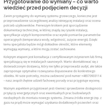
Przygotowanie do wymiany – co warto
wiedzieć przed podjęciem decyzji
Zanim przystąpimy do wymiany systemu grzewczego, konieczne jest
przeprowadzenie szczegółowej analizy istniejącej instalacji oraz ocena
potrzeb użytkowników. Pierwszym krokiem jest sporządzenie
dokumentacji technicznej, w której znajdą się rysunki instalacji,
specyfikacje użytych komponentów oraz wyniki pomiarów parametrów
operacyjnych (temperatura wody, wilgotność, zużycie energii). Dzięki
temu specjalista będzie mógł dokładnie określić, które elementy
wymagają wymiany, a które mogą zostać zachowane.
Kolejnym etapem jest konsultacja z certyfikowanym inżynierem lub firmą
specjalizującą się w instalacjach saunowych. Warto skontaktować się z
doświadczonym dostawcą, który nie tylko przeprowadzi audyt, ale także
zaproponuje optymalne rozwiązania dopasowane do konkretnego
obiektu. W razie potrzeby, można zadzwonić pod numer +48570933114
– nasz zespół chętnie udzieli fachowej porady oraz przygotuje wycenę.
Ważnym aspektem przygotowań jest również sprawdzenie dostępności
przyłączy energetycznych oraz ewentualnych prac budowlanych
niezbędnych do montażu nowego systemu. Zmiana źródła energii (np. z
gazu na prąd) może wymagać uzyskania dodatkowych pozwoleń oraz