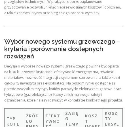
przeglądów technicznych. W praktyce, dobrze zaplanowane
przygotowanie pozwoli uniknąć nieprzewidzianych kosztów i opóźnień,
a także zapewni płynny przebieg całego procesu wymiany.
Wybór nowego systemu grzewczego –
kryteria i porównanie dostępnych
rozwiązań
Decyzja o wyborze nowego systemu grzewczego powinna być oparta
na kilku kluczowych kryteriach: efektywność energetyczna, trwałość
materiałów, możliwość integracji z systemem sterowania, a także koszt
całkowity inwestycji oraz eksploatacji. Na polskim rynku dostępne są
przede wszystkim trzy typy kotłów parowych: elektryczne, gazowe oraz
hybrydowe (gaz‑elektryczne). Każdy z nich ma swoje zalety i
ograniczenia, które należy rozważyć w kontekście konkretnego projektu.
ZASIĘ
KOSZ
ŹRÓD
EFEKT
KOSZ
TYP
G
TY
ŁO
YWNO
T
KOTŁ
TEMP
EKSPL
ENER
ŚĆ
INWES