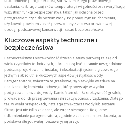
uruchomienie parogeneratora, sprawdzenie jego prawidłowego
działania, kalibrację czujników temperatury i wilgotności oraz weryfikację
wszystkich funkcji bezpieczeństwa, takich jak ochrona przed
przegrzaniem czy niski poziom wody. Po pomyślnym uruchomieniu,
użytkownik powinien zostać przeszkolony z zakresu prawidłowej
obsługi, podstawowej konserwacji i zasad bezpieczeństwa.
Kluczowe aspekty techniczne i
bezpieczeństwa
Bezpieczeństwo i niezawodność działania sauny parowej zależą od
wielu czynników technicznych, które muszą być starannie uwzględnione
podczas projektowania, instalacji i eksploatacji systemu grzewczego.
Jednym z absolutnie kluczowych aspektów jest jakość wody.
Parogeneratory, zwłaszcza te grzałkowe, są niezwykle wrażliwe na
osadzanie się kamienia kotłowego, który powstaje w wyniku
podgrzewania twardej wody. Kamień ten obniża efektywność grzałek,
prowadzi do ich przegrzewania i skraca żywotność urządzenia. Dlatego
też, w wielu przypadkach, instalacja zmiękczacza wody lub systemu
filtracji jest nie tylko zalecana, ale wręcz niezbędna. Regularne
odkamienianie parogeneratora, zgodnie z zaleceniami producenta, to
podstawa długotrwałej i bezawaryjnej pracy.