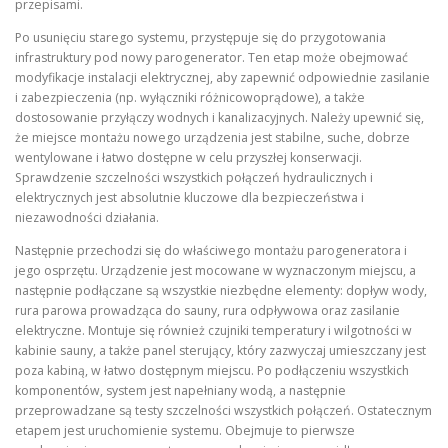
przepisami.
Po usunięciu starego systemu, przystępuje się do przygotowania
infrastruktury pod nowy parogenerator. Ten etap może obejmować
modyfikacje instalacji elektrycznej, aby zapewnić odpowiednie zasilanie
i zabezpieczenia (np. wyłączniki różnicowoprądowe), a także
dostosowanie przyłączy wodnych i kanalizacyjnych. Należy upewnić się,
że miejsce montażu nowego urządzenia jest stabilne, suche, dobrze
wentylowane i łatwo dostępne w celu przyszłej konserwacji.
Sprawdzenie szczelności wszystkich połączeń hydraulicznych i
elektrycznych jest absolutnie kluczowe dla bezpieczeństwa i
niezawodności działania.
Następnie przechodzi się do właściwego montażu parogeneratora i
jego osprzętu. Urządzenie jest mocowane w wyznaczonym miejscu, a
następnie podłączane są wszystkie niezbędne elementy: dopływ wody,
rura parowa prowadząca do sauny, rura odpływowa oraz zasilanie
elektryczne. Montuje się również czujniki temperatury i wilgotności w
kabinie sauny, a także panel sterujący, który zazwyczaj umieszczany jest
poza kabiną, w łatwo dostępnym miejscu. Po podłączeniu wszystkich
komponentów, system jest napełniany wodą, a następnie
przeprowadzane są testy szczelności wszystkich połączeń. Ostatecznym
etapem jest uruchomienie systemu. Obejmuje to pierwsze