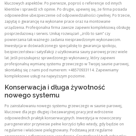
kluczowych aspektów. Po pierwsze, poproś o referencje od innych
klientów i sprawdź ich opinie. Po drugie, upewnij się, że firma posiada
odpowiednie ubezpieczenie od odpowiedzialności cywilnej. Po trzecie,
zapytaj o gwarancję na wykonane prace oraz na montowane
urządzenia. Profesjonalna firma zawsze zapewni kompleksową obsługę
posprzedażową i serwis. Unikaj rozwiązań „zrób to sam” czy
powierzania tak ważnego zadania niesprawdzonym wykonawcom.
Inwestycja w doświadczonego specjalistę to gwarancja spokoju,
bezpieczeństwa i satysfakcji z użytkowania sauny parowej przez wiele
lat. Jeśli poszukujesz sprawdzonego wykonawcy, który zapewni
profesjonalną wymianę systemu grzewczego w Twojej saunie parowej,
skontaktuj się z nami pod numerem: +48570933114. Zapewniamy
kompleksowe usługi na najwyższym poziomie.
Konserwacja i długa żywotność
nowego systemu
Po zainstalowaniu nowego systemu grzewczego w saunie parowej,
kluczowe dla jego długiej i bezawaryjnej pracy jest wdrożenie
odpowiednich praktyk konserwacyjnych. Inwestycja w nowoczesny
parogenerator przyniesie pełne korzyści tylko wtedy, gdy będzie on
regularnie i właściwie pielęgnowany. Podstawą jest regularne