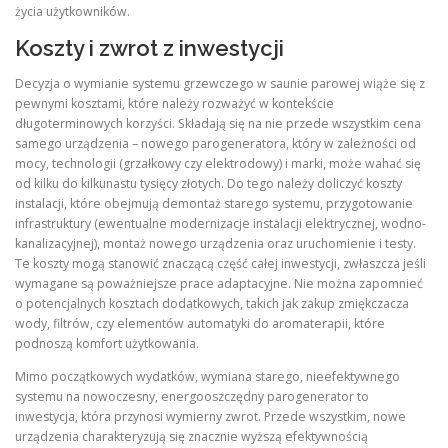
życia użytkowników.
Koszty i zwrot z inwestycji
Decyzja o wymianie systemu grzewczego w saunie parowej wiąże się z
pewnymi kosztami, które należy rozważyć w kontekście
długoterminowych korzyści. Składają się na nie przede wszystkim cena
samego urządzenia – nowego parogeneratora, który w zależności od
mocy, technologii (grzałkowy czy elektrodowy) i marki, może wahać się
od kilku do kilkunastu tysięcy złotych. Do tego należy doliczyć koszty
instalacji, które obejmują demontaż starego systemu, przygotowanie
infrastruktury (ewentualne modernizacje instalacji elektrycznej, wodno-
kanalizacyjnej), montaż nowego urządzenia oraz uruchomienie i testy.
Te koszty mogą stanowić znaczącą część całej inwestycji, zwłaszcza jeśli
wymagane są poważniejsze prace adaptacyjne. Nie można zapomnieć
o potencjalnych kosztach dodatkowych, takich jak zakup zmiękczacza
wody, filtrów, czy elementów automatyki do aromaterapii, które
podnoszą komfort użytkowania.
Mimo początkowych wydatków, wymiana starego, nieefektywnego
systemu na nowoczesny, energooszczędny parogenerator to
inwestycja, która przynosi wymierny zwrot. Przede wszystkim, nowe
urządzenia charakteryzują się znacznie wyższą efektywnością