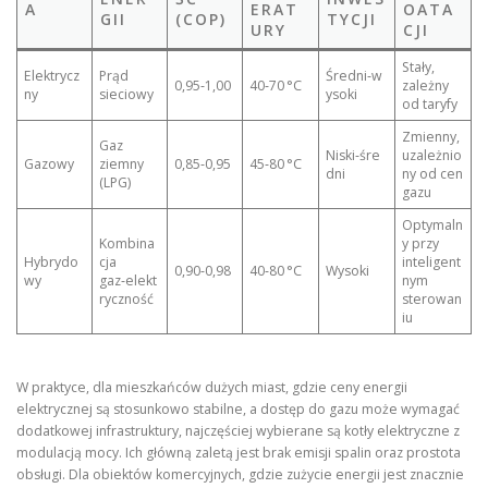
A
ERAT
OATA
GII
(COP)
TYCJI
URY
CJI
Stały,
Elektrycz
Prąd
Średni‑w
0,95‑1,00
40‑70 °C
zależny
ny
sieciowy
ysoki
od taryfy
Zmienny,
Gaz
Niski‑śre
uzależnio
Gazowy
ziemny
0,85‑0,95
45‑80 °C
dni
ny od cen
(LPG)
gazu
Optymaln
Kombina
y przy
Hybrydo
cja
inteligent
0,90‑0,98
40‑80 °C
Wysoki
wy
gaz‑elekt
nym
ryczność
sterowan
iu
W praktyce, dla mieszkańców dużych miast, gdzie ceny energii
elektrycznej są stosunkowo stabilne, a dostęp do gazu może wymagać
dodatkowej infrastruktury, najczęściej wybierane są kotły elektryczne z
modulacją mocy. Ich główną zaletą jest brak emisji spalin oraz prostota
obsługi. Dla obiektów komercyjnych, gdzie zużycie energii jest znacznie