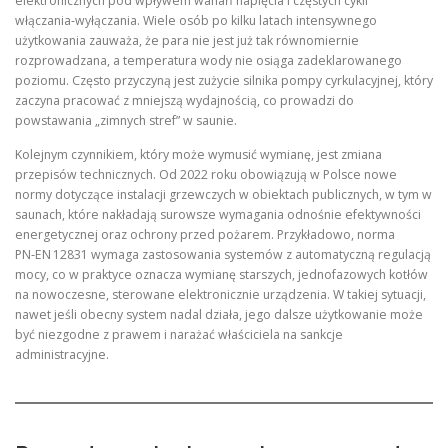
elektronicznych pod wpływem wahań napięcia i częstych cykli
włączania‑wyłączania. Wiele osób po kilku latach intensywnego
użytkowania zauważa, że para nie jest już tak równomiernie
rozprowadzana, a temperatura wody nie osiąga zadeklarowanego
poziomu. Często przyczyną jest zużycie silnika pompy cyrkulacyjnej, który
zaczyna pracować z mniejszą wydajnością, co prowadzi do
powstawania „zimnych stref” w saunie.
Kolejnym czynnikiem, który może wymusić wymianę, jest zmiana
przepisów technicznych. Od 2022 roku obowiązują w Polsce nowe
normy dotyczące instalacji grzewczych w obiektach publicznych, w tym w
saunach, które nakładają surowsze wymagania odnośnie efektywności
energetycznej oraz ochrony przed pożarem. Przykładowo, norma
PN‑EN 12831 wymaga zastosowania systemów z automatyczną regulacją
mocy, co w praktyce oznacza wymianę starszych, jednofazowych kotłów
na nowoczesne, sterowane elektronicznie urządzenia. W takiej sytuacji,
nawet jeśli obecny system nadal działa, jego dalsze użytkowanie może
być niezgodne z prawem i narażać właściciela na sankcje
administracyjne.