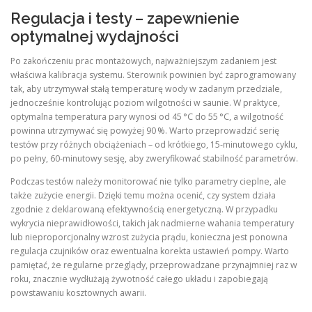
Regulacja i testy – zapewnienie
optymalnej wydajności
Po zakończeniu prac montażowych, najważniejszym zadaniem jest
właściwa kalibracja systemu. Sterownik powinien być zaprogramowany
tak, aby utrzymywał stałą temperaturę wody w zadanym przedziale,
jednocześnie kontrolując poziom wilgotności w saunie. W praktyce,
optymalna temperatura pary wynosi od 45 °C do 55 °C, a wilgotność
powinna utrzymywać się powyżej 90 %. Warto przeprowadzić serię
testów przy różnych obciążeniach – od krótkiego, 15‑minutowego cyklu,
po pełny, 60‑minutowy sesję, aby zweryfikować stabilność parametrów.
Podczas testów należy monitorować nie tylko parametry cieplne, ale
także zużycie energii. Dzięki temu można ocenić, czy system działa
zgodnie z deklarowaną efektywnością energetyczną. W przypadku
wykrycia nieprawidłowości, takich jak nadmierne wahania temperatury
lub nieproporcjonalny wzrost zużycia prądu, konieczna jest ponowna
regulacja czujników oraz ewentualna korekta ustawień pompy. Warto
pamiętać, że regularne przeglądy, przeprowadzane przynajmniej raz w
roku, znacznie wydłużają żywotność całego układu i zapobiegają
powstawaniu kosztownych awarii.