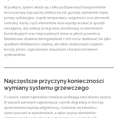
W praktyce, system składa się z kilku podstawowych komponentów:
kocioł parowy (najczęściej elektryczny lub gazowy), wymiennik ciepła,
pompy cyrkulacyjne, czujniki temperatury i wilgotności oraz sterownik
centralny. Każdy z tych elementów musi współpracować w sposób
nienaganny, aby uniknąć przegrzania, kondensacji na elementach
konstrukcyjnych oraz niepożądanych zmian w jakości powietrza.
Niewłaściwe działanie któregokolwiek z nich może skutkować nie tylko
spadkiem efektywności cieplnej, ale także zwiększonym ryzykiem
korozji, pleśni i zagrożeniami związanymi z bezpieczeństwem
użytkowników.
Najczęstsze przyczyny konieczności
wymiany systemu grzewczego
Z czasem, nawet najtrwalsze instalacje podlegają naturalnemu zużyciu.
W saunach parowych najważniejsze czynniki degradacji to korozja
spowodowana wysoką wilgotnością, osadzanie się kamienia i
zanieczyszczeń w wymiennikach, a także zużycie elementów