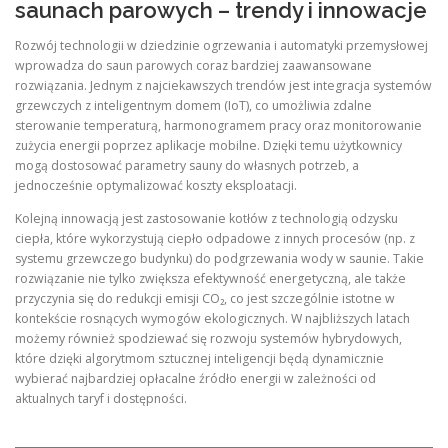
saunach parowych – trendy i innowacje
Rozwój technologii w dziedzinie ogrzewania i automatyki przemysłowej
wprowadza do saun parowych coraz bardziej zaawansowane
rozwiązania. Jednym z najciekawszych trendów jest integracja systemów
grzewczych z inteligentnym domem (IoT), co umożliwia zdalne
sterowanie temperaturą, harmonogramem pracy oraz monitorowanie
zużycia energii poprzez aplikacje mobilne. Dzięki temu użytkownicy
mogą dostosować parametry sauny do własnych potrzeb, a
jednocześnie optymalizować koszty eksploatacji.
Kolejną innowacją jest zastosowanie kotłów z technologią odzysku
ciepła, które wykorzystują ciepło odpadowe z innych procesów (np. z
systemu grzewczego budynku) do podgrzewania wody w saunie. Takie
rozwiązanie nie tylko zwiększa efektywność energetyczną, ale także
przyczynia się do redukcji emisji CO₂, co jest szczególnie istotne w
kontekście rosnących wymogów ekologicznych. W najbliższych latach
możemy również spodziewać się rozwoju systemów hybrydowych,
które dzięki algorytmom sztucznej inteligencji będą dynamicznie
wybierać najbardziej opłacalne źródło energii w zależności od
aktualnych taryf i dostępności.