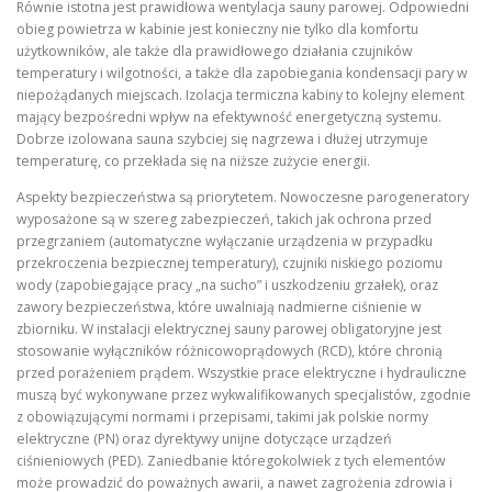
Równie istotna jest prawidłowa wentylacja sauny parowej. Odpowiedni
obieg powietrza w kabinie jest konieczny nie tylko dla komfortu
użytkowników, ale także dla prawidłowego działania czujników
temperatury i wilgotności, a także dla zapobiegania kondensacji pary w
niepożądanych miejscach. Izolacja termiczna kabiny to kolejny element
mający bezpośredni wpływ na efektywność energetyczną systemu.
Dobrze izolowana sauna szybciej się nagrzewa i dłużej utrzymuje
temperaturę, co przekłada się na niższe zużycie energii.
Aspekty bezpieczeństwa są priorytetem. Nowoczesne parogeneratory
wyposażone są w szereg zabezpieczeń, takich jak ochrona przed
przegrzaniem (automatyczne wyłączanie urządzenia w przypadku
przekroczenia bezpiecznej temperatury), czujniki niskiego poziomu
wody (zapobiegające pracy „na sucho” i uszkodzeniu grzałek), oraz
zawory bezpieczeństwa, które uwalniają nadmierne ciśnienie w
zbiorniku. W instalacji elektrycznej sauny parowej obligatoryjne jest
stosowanie wyłączników różnicowoprądowych (RCD), które chronią
przed porażeniem prądem. Wszystkie prace elektryczne i hydrauliczne
muszą być wykonywane przez wykwalifikowanych specjalistów, zgodnie
z obowiązującymi normami i przepisami, takimi jak polskie normy
elektryczne (PN) oraz dyrektywy unijne dotyczące urządzeń
ciśnieniowych (PED). Zaniedbanie któregokolwiek z tych elementów
może prowadzić do poważnych awarii, a nawet zagrożenia zdrowia i