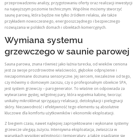
przeprowadzeniu analizy, przygotowaniu oferty oraz realizacji inwestycji
na najwyższym poziomie technicznym. Wspólnie możemy stworzyć
saunę parową, która będzie nie tylko źródłem relaksu, ale także
przykładem nowoczesnego, energooszczędnego i bezpiecznego
rozwiązania w polskich domach i obiektach komercyjnych.
Wymiana systemu
grzewczego w saunie parowej
Sauna parowa, znana również jako łaźnia turecka, od wieków ceniona
jest za swoje prozdrowotne właściwości, głębokie odprężenie i
niezapomniane doznania sensoryczne. Jej sercem, niezależnie od tego,
czy mówimy o domowym zaciszu, czy o profesjonalnym obiekcie SPA,
jest system grzewczy – parogenerator. To właśnie on odpowiada za
wytwarzanie gęstej, wilgotnej pary, która wypełnia kabinę, tworząc
unikalny mikroklimat sprzyjający relaksacji, detoksykacji i pielęgnacji
skóry. Niezawodność i efektywność tego elementu są absolutnie
kluczowe dla komfortu użytkowników i ekonomiki eksploatacji.
Z biegiem czasu, nawet najlepiej zaprojektowane i wykonane systemy
grzewcze ulegają zużyciu. Intensywna eksploatacja, zwłaszcza w
warunkach wysokiej wilgotności i temperatury, a także osadzanie się