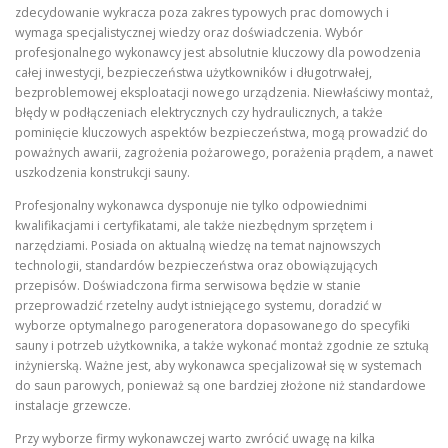
zdecydowanie wykracza poza zakres typowych prac domowych i
wymaga specjalistycznej wiedzy oraz doświadczenia. Wybór
profesjonalnego wykonawcy jest absolutnie kluczowy dla powodzenia
całej inwestycji, bezpieczeństwa użytkowników i długotrwałej,
bezproblemowej eksploatacji nowego urządzenia. Niewłaściwy montaż,
błędy w podłączeniach elektrycznych czy hydraulicznych, a także
pominięcie kluczowych aspektów bezpieczeństwa, mogą prowadzić do
poważnych awarii, zagrożenia pożarowego, porażenia prądem, a nawet
uszkodzenia konstrukcji sauny.
Profesjonalny wykonawca dysponuje nie tylko odpowiednimi
kwalifikacjami i certyfikatami, ale także niezbędnym sprzętem i
narzędziami. Posiada on aktualną wiedzę na temat najnowszych
technologii, standardów bezpieczeństwa oraz obowiązujących
przepisów. Doświadczona firma serwisowa będzie w stanie
przeprowadzić rzetelny audyt istniejącego systemu, doradzić w
wyborze optymalnego parogeneratora dopasowanego do specyfiki
sauny i potrzeb użytkownika, a także wykonać montaż zgodnie ze sztuką
inżynierską. Ważne jest, aby wykonawca specjalizował się w systemach
do saun parowych, ponieważ są one bardziej złożone niż standardowe
instalacje grzewcze.
Przy wyborze firmy wykonawczej warto zwrócić uwagę na kilka