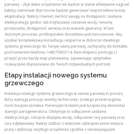
parowej – zbyt słabe urządzenie nie będzie w stanie efektywnie nagrzać
kabiny, natomiast zbyt mocne będzie generować niepotrzebne koszty
eksploatacji. Należy również zwrócić uwagę na dostępność zasilania
elektrycznego (jedno- lub trójfazowe), ciśnienie wody, renomę
producenta, dostępność serwisu oraz warunki gwarancji. W tym
złożonym procesie, profesjonalne doradztwo jest nieocenione. Aby
uzyskać kompleksową konsultację i wsparcie w doborze idealnego
systemu grzewczego do Twojej sauny parowej, zachęcamy do kontaktu
pod numerem telefonu: +48570933114. Nasi eksperci pomogą Ci
przejść przez każdy etap planowania, zapewniając optymalne
rozwiązanie dopasowane do Twoich indywidualnych potrzeb.
Etapy instalacji nowego systemu
grzewczego
Instalacja nowego systemu grzewczego w saunie parowej to proces,
który wymaga precyzji, wiedzy technicznej i ścisłego przestrzegania
norm bezpieczeństwa. Pierwszym krokiem jest bezpieczny demontaż
starego parogeneratora. Obejmuje to odłączenie zasilania
elektrycznego, odcięcie dopływu wody, odłączenie rury parowej oraz
rury odpływowej. Należy zadbać o właściwe zabezpieczenie miejsca
pracy i utylizację zużytego urządzenia zgodnie z obowiązującymi