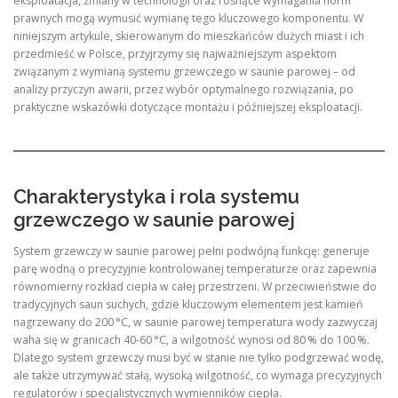
eksploatacja, zmiany w technologii oraz rosnące wymagania norm
prawnych mogą wymusić wymianę tego kluczowego komponentu. W
niniejszym artykule, skierowanym do mieszkańców dużych miast i ich
przedmieść w Polsce, przyjrzymy się najważniejszym aspektom
związanym z wymianą systemu grzewczego w saunie parowej – od
analizy przyczyn awarii, przez wybór optymalnego rozwiązania, po
praktyczne wskazówki dotyczące montażu i późniejszej eksploatacji.
Charakterystyka i rola systemu
grzewczego w saunie parowej
System grzewczy w saunie parowej pełni podwójną funkcję: generuje
parę wodną o precyzyjnie kontrolowanej temperaturze oraz zapewnia
równomierny rozkład ciepła w całej przestrzeni. W przeciwieństwie do
tradycyjnych saun suchych, gdzie kluczowym elementem jest kamień
nagrzewany do 200 °C, w saunie parowej temperatura wody zazwyczaj
waha się w granicach 40‑60 °C, a wilgotność wynosi od 80 % do 100 %.
Dlatego system grzewczy musi być w stanie nie tylko podgrzewać wodę,
ale także utrzymywać stałą, wysoką wilgotność, co wymaga precyzyjnych
regulatorów i specjalistycznych wymienników ciepła.