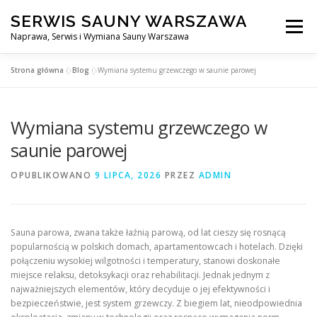
Przejdź
SERWIS SAUNY WARSZAWA
do
Menu
treści
Naprawa, Serwis i Wymiana Sauny Warszawa
Strona główna
»
Blog
»
Wymiana systemu grzewczego w saunie parowej
SERWIS DO SAUNY WARSZAWA
BLOG
KONTAKT
Wymiana systemu grzewczego w
saunie parowej
OPUBLIKOWANO
9 LIPCA, 2026
PRZEZ
ADMIN
Sauna parowa, zwana także łaźnią parową, od lat cieszy się rosnącą
popularnością w polskich domach, apartamentowcach i hotelach. Dzięki
połączeniu wysokiej wilgotności i temperatury, stanowi doskonałe
miejsce relaksu, detoksykacji oraz rehabilitacji. Jednak jednym z
najważniejszych elementów, który decyduje o jej efektywności i
bezpieczeństwie, jest system grzewczy. Z biegiem lat, nieodpowiednia