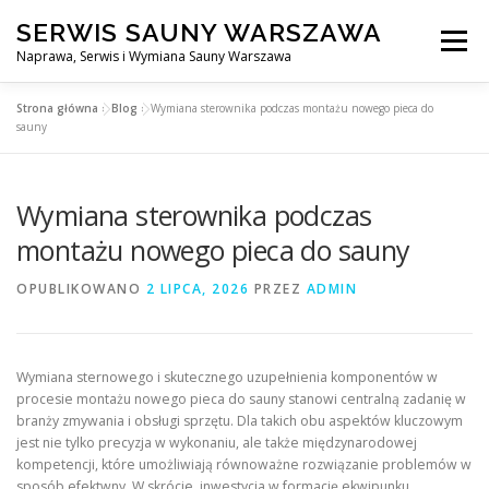
Przejdź
SERWIS SAUNY WARSZAWA
do
Menu
treści
Naprawa, Serwis i Wymiana Sauny Warszawa
Strona główna
»
Blog
»
Wymiana sterownika podczas montażu nowego pieca do
SERWIS DO SAUNY WARSZAWA
BLOG
KONTAKT
sauny
Wymiana sterownika podczas
montażu nowego pieca do sauny
OPUBLIKOWANO
2 LIPCA, 2026
PRZEZ
ADMIN
Wymiana sternowego i skutecznego uzupełnienia komponentów w
procesie montażu nowego pieca do sauny stanowi centralną zadanię w
branży zmywania i obsługi sprzętu. Dla takich obu aspektów kluczowym
jest nie tylko precyzja w wykonaniu, ale także międzynarodowej
kompetencji, które umożliwiają równoważne rozwiązanie problemów w
sposób efektwny. W skrócie, inwestycja w formację ekwipunku