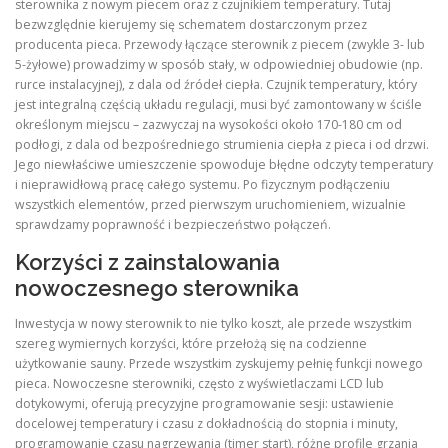
sterownika z nowym piecem oraz z czujnikiem temperatury. Tutaj
bezwzględnie kierujemy się schematem dostarczonym przez
producenta pieca. Przewody łączące sterownik z piecem (zwykle 3- lub
5-żyłowe) prowadzimy w sposób stały, w odpowiedniej obudowie (np.
rurce instalacyjnej), z dala od źródeł ciepła. Czujnik temperatury, który
jest integralną częścią układu regulacji, musi być zamontowany w ściśle
określonym miejscu – zazwyczaj na wysokości około 170-180 cm od
podłogi, z dala od bezpośredniego strumienia ciepła z pieca i od drzwi.
Jego niewłaściwe umieszczenie spowoduje błędne odczyty temperatury
i nieprawidłową pracę całego systemu. Po fizycznym podłączeniu
wszystkich elementów, przed pierwszym uruchomieniem, wizualnie
sprawdzamy poprawność i bezpieczeństwo połączeń.
Korzyści z zainstalowania
nowoczesnego sterownika
Inwestycja w nowy sterownik to nie tylko koszt, ale przede wszystkim
szereg wymiernych korzyści, które przełożą się na codzienne
użytkowanie sauny. Przede wszystkim zyskujemy pełnię funkcji nowego
pieca. Nowoczesne sterowniki, często z wyświetlaczami LCD lub
dotykowymi, oferują precyzyjne programowanie sesji: ustawienie
docelowej temperatury i czasu z dokładnością do stopnia i minuty,
programowanie czasu nagrzewania (timer start), różne profile grzania