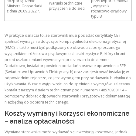
Rozporządzenie
przeciwporażeniowa
Warunki techniczne
Ministra Gospodarki
, wyłącznik
przyłączenia do sieci
z dnia 20.09.2022 r.
różnicowo‑prądowy
typu B
W praktyce oznacza to, że sterownik musi posiadać certyfikaty CE i
spełniać wymagania dotyczące kompatybilności elektromagnetycznej
(EMC), a także musi być podłączony do obwodu zabezpieczonego
wyłącznikiem różnicowo‑prądowym o charakterystyce B, który chroni
przed uszkodzeniami wywołanymi przez zwarcia doziemne.
Dodatkowo, instalator powinien posiadać stosowne uprawnienia SEP
(Świadectwo Uprawnień Elektrycznych) oraz zarejestrować instalację w
odpowiednim rejestrze, co jest wymogiem przy oddawaniu budynku do
użytkowania. W razie wątpliwości co do spełnienia wymogów, zalecamy
kontakt z naszym działem technicznym pod numerem +48570933114 –
pomożemy dobrać odpowiedni sterownik i przygotować dokumentację
niezbędną do odbioru technicznego.
Koszty wymiany i korzyści ekonomiczne
– analiza opłacalności
Wymiana sterownika może wydawać się inwestycją kosztowną, jednak