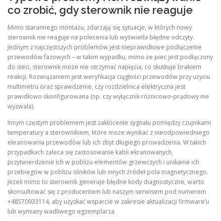
co zrobić, gdy sterownik nie reaguje
Mimo starannego montażu, zdarzają się sytuacje, w których nowy
sterownik nie reaguje na polecenia lub wyświetla błędne odczyty.
Jednym z najczęstszych problemów jest nieprawidłowe podłączenie
przewodów fazowych – w takim wypadku, mimo że piec jest podłączony
do sieci, sterownik może nie otrzymać napięcia, co skutkuje brakiem
reakcji. Rozwiązaniem jest weryfikacja ciągłości przewodów przy użyciu
multimetru oraz sprawdzenie, czy rozdzielnica elektryczna jest
prawidłowo skonfigurowana (np. czy wyłącznik różnicowo-prądowy nie
wyzwala).
Innym częstym problemem jest zakłócenie sygnału pomiędzy czujnikami
temperatury a sterownikiem, które może wynikać z nieodpowiedniego
ekranowania przewodów lub ich zbyt długiego prowadzenia. W takich
przypadkach zaleca się zastosowanie kabli ekranowanych,
przytwierdzenie ich w pobliżu elementów grzewczych i unikanie ich
przebiegów w pobliżu silników lub innych źródeł pola magnetycznego.
Jeżeli mimo to sterownik generuje błędne kody diagnostyczne, warto
skonsultować się z producentem lub naszym serwisem pod numerem
+48570933114, aby uzyskać wsparcie w zakresie aktualizacji firmware’u
lub wymiany wadliwego egzemplarza.