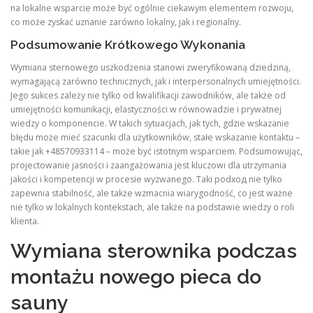
na lokalne wsparcie może być ogólnie ciekawym elementem rozwoju,
co może zyskać uznanie zarówno lokalny, jak i regionalny.
Podsumowanie Krótkowego Wykonania
Wymiana sternowego uszkodzenia stanowi zweryfikowaną dziedziną,
wymagającą zarówno technicznych, jak i interpersonalnych umiejętności.
Jego sukces zależy nie tylko od kwalifikacji zawodników, ale także od
umiejętności komunikacji, elastyczności w równowadzie i prywatnej
wiedzy o komponencie. W takich sytuacjach, jak tych, gdzie wskazanie
błędu może mieć szacunki dla użytkowników, stałe wskazanie kontaktu –
takie jak +48570933114 – może być istotnym wsparciem. Podsumowując,
projectowanie jasności i zaangażowania jest kluczowi dla utrzymania
jakości i kompetencji w procesie wyzwanego. Taki podход nie tylko
zapewnia stabilność, ale także wzmacnia wiarygodność, co jest ważne
nie tylko w lokalnych kontekstach, ale także na podstawie wiedzy o roli
klienta.
Wymiana sterownika podczas
montażu nowego pieca do
sauny