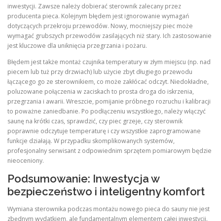
inwestycji. Zawsze należy dobierać sterownik zalecany przez
producenta pieca. Kolejnym błędem jest ignorowanie wymagań
dotyczących przekroju przewodów. Nowy, mocniejszy piec może
wymagać grubszych przewodów zasilających niż stary. Ich zastosowanie
jest kluczowe dla uniknięcia przegrzania i pożaru.
Błędem jest także montaż czujnika temperatury w złym miejscu (np. nad
piecem lub tuż przy drzwiach) lub użycie zbyt długiego przewodu
łączącego go ze sterownikiem, co może zakłócać odczyt. Niedokładne,
poluzowane połączenia w zaciskach to prosta droga do iskrzenia,
przegrzania i awarii. Wreszcie, pomijanie próbnego rozruchu i kalibracji
to poważne zaniedbanie. Po podłączeniu wszystkiego, należy włączyć
saunę na krótki czas, sprawdzić, czy piec grzeje, czy sterownik
poprawnie odczytuje temperaturę i czy wszystkie zaprogramowane
funkcje działają. W przypadku skomplikowanych systemów,
profesjonalny serwisant z odpowiednim sprzętem pomiarowym będzie
nieoceniony.
Podsumowanie: Inwestycja w
bezpieczeństwo i inteligentny komfort
Wymiana sterownika podczas montażu nowego pieca do sauny nie jest
zbędnym wydatkiem, ale fundamentalnym elementem całej inwestycji.