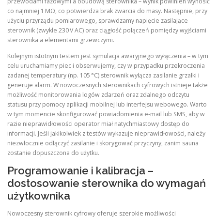
przewodami fazowymi a obudową sterownika – wynik powinien wynosić
co najmniej 1 MΩ, co potwierdza brak zwarcia do masy. Następnie, przy
użyciu przyrządu pomiarowego, sprawdzamy napięcie zasilające
sterownik (zwykle 230 V AC) oraz ciągłość połączeń pomiędzy wyjściami
sterownika a elementami grzewczymi.
Kolejnym istotnym testem jest symulacja awaryjnego wyłączenia – w tym
celu uruchamiamy piec i obserwujemy, czy w przypadku przekroczenia
zadanej temperatury (np. 105 °C) sterownik wyłącza zasilanie grzałki i
generuje alarm. W nowoczesnych sterownikach cyfrowych istnieje także
możliwość monitorowania logów zdarzeń oraz zdalnego odczytu
statusu przy pomocy aplikacji mobilnej lub interfejsu webowego. Warto
w tym momencie skonfigurować powiadomienia e‑mail lub SMS, aby w
razie nieprawidłowości operator miał natychmiastowy dostęp do
informacji. Jeśli jakikolwiek z testów wykazuje nieprawidłowości, należy
niezwłocznie odłączyć zasilanie i skorygować przyczyny, zanim sauna
zostanie dopuszczona do użytku.
Programowanie i kalibracja –
dostosowanie sterownika do wymagań
użytkownika
Nowoczesny sterownik cyfrowy oferuje szerokie możliwości