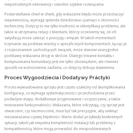
niepotrzebnych interwencji i zzwolnić szybkie rozwiązania.
Posterstellanie chwil w chwili, gdy wskazanie błędu może przeznaczyć
niepewnością, wymaga splenda dziedzictwa i pamięci o złożoności
technicznej. Dotyczy to nie tylko trudności w identyfikacji problemu, ale
także w utrzymaniu relacji z klientami, którzy oczeniemy się, że ich
satysfacją może zależyć o precyzję i empati. W takich momentach
trzymanie się podstaw wiedzy o specyficznych komponentach, łącząc je
z rozpoznaniem zachodzących związek, może stanowi wiarygodne
podstawę wskazania drogi w skrócie. Dlatego trwanie kontaktu i
kontynuowania komunikacji jest nie tylko obowiązkem, ale również
sposób na wzmocnienie zaufania, co dotyczy doboja stawiennia.
Proces Wygoodziecia i Dodatywy Práctyki
Proces wywiadowania sprzętu jest często uzależny od skomplikowania
konfiguracji, co wymaga systematyczności i przechodzenia przez
podwójne etapy: dodatkowye przyjmowanie i oczyszczanie, a także
testowanie funkcjonalności. Wskazania, które odczytają, czy sprzęt jest
otwarciem, czy niezmoccone, musi być tak precyzyjne, aby uniknąć
niezauważania czystej błędności. Warto dodać przykłady konkretnych
sytuacji, takich jak niepełna kompletność instalacji lub problemy z
kompatibnością, które mogą prowadzić do niespodziewanych