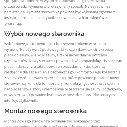
specjalistów pomoże w wyborze odpowiedniego sterownika i
przeprowadzi wymianę w profesjonalny sposób. Należy również
pamiętać, że wymiana sterownika powinna być wykonana zgodnie z
instrukcją producenta, aby uniknąć ewentualnych problemów z
gwarancją.
Wybór nowego sterownika
Wybór nowego sterownika jest kluczowym krokiem w procesie
wymiany. Należy wziąć pod uwagę kilka czynników, takich jak rodzaj
pieca do sauny, wielkość sauny, a także indywidualne potrzeby
użytkowników. Nowy sterownik powinien być kompatybilny z istniejącym
piecem do sauny, a także powinien posiadać funkcje, które są
niezbędne dla zapewnienia bezpiecznego i komfortowego korzystania
z sauny. Wśród najważniejszych funkcji, które powinien posiadać nowy
sterownik, są: kontrola temperatury, kontrola wilgotności, oraz system
bezpieczeństwa, który uniemożliwia przegrzanie się sauny. Dodatkowo,
nowy sterownik powinien być łatwy w obsłudze i posiadać intuicyjny
interfejs użytkownika.
Montaż nowego sterownika
Montaż nowego sterownika powinien być wykonany przez
doświadczonego specjalistę, który posiada odpowiednie umiejętności i