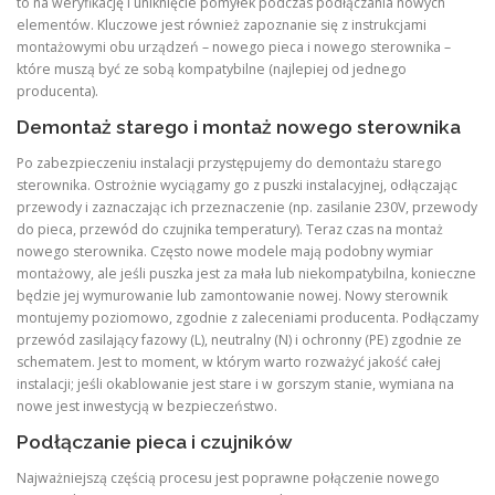
to na weryfikację i uniknięcie pomyłek podczas podłączania nowych
elementów. Kluczowe jest również zapoznanie się z instrukcjami
montażowymi obu urządzeń – nowego pieca i nowego sterownika –
które muszą być ze sobą kompatybilne (najlepiej od jednego
producenta).
Demontaż starego i montaż nowego sterownika
Po zabezpieczeniu instalacji przystępujemy do demontażu starego
sterownika. Ostrożnie wyciągamy go z puszki instalacyjnej, odłączając
przewody i zaznaczając ich przeznaczenie (np. zasilanie 230V, przewody
do pieca, przewód do czujnika temperatury). Teraz czas na montaż
nowego sterownika. Często nowe modele mają podobny wymiar
montażowy, ale jeśli puszka jest za mała lub niekompatybilna, konieczne
będzie jej wymurowanie lub zamontowanie nowej. Nowy sterownik
montujemy poziomowo, zgodnie z zaleceniami producenta. Podłączamy
przewód zasilający fazowy (L), neutralny (N) i ochronny (PE) zgodnie ze
schematem. Jest to moment, w którym warto rozważyć jakość całej
instalacji; jeśli okablowanie jest stare i w gorszym stanie, wymiana na
nowe jest inwestycją w bezpieczeństwo.
Podłączanie pieca i czujników
Najważniejszą częścią procesu jest poprawne połączenie nowego