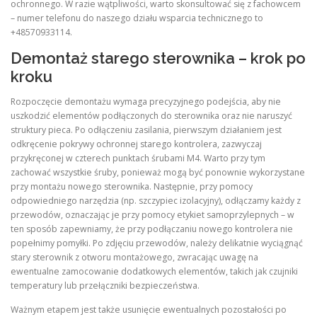
ochronnego. W razie wątpliwości, warto skonsultować się z fachowcem
– numer telefonu do naszego działu wsparcia technicznego to
+48570933114.
Demontaż starego sterownika – krok po
kroku
Rozpoczęcie demontażu wymaga precyzyjnego podejścia, aby nie
uszkodzić elementów podłączonych do sterownika oraz nie naruszyć
struktury pieca. Po odłączeniu zasilania, pierwszym działaniem jest
odkręcenie pokrywy ochronnej starego kontrolera, zazwyczaj
przykręconej w czterech punktach śrubami M4. Warto przy tym
zachować wszystkie śruby, ponieważ mogą być ponownie wykorzystane
przy montażu nowego sterownika. Następnie, przy pomocy
odpowiedniego narzędzia (np. szczypiec izolacyjny), odłączamy każdy z
przewodów, oznaczając je przy pomocy etykiet samoprzylepnych – w
ten sposób zapewniamy, że przy podłączaniu nowego kontrolera nie
popełnimy pomyłki. Po zdjęciu przewodów, należy delikatnie wyciągnąć
stary sterownik z otworu montażowego, zwracając uwagę na
ewentualne zamocowanie dodatkowych elementów, takich jak czujniki
temperatury lub przełączniki bezpieczeństwa.
Ważnym etapem jest także usunięcie ewentualnych pozostałości po