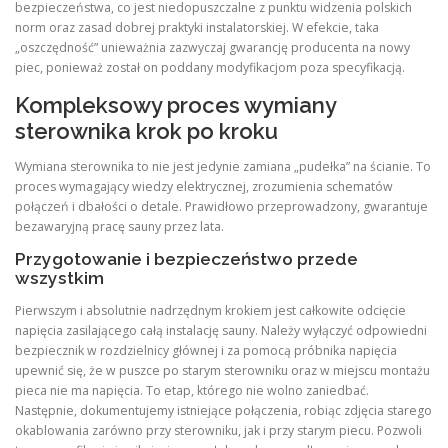
bezpieczeństwa, co jest niedopuszczalne z punktu widzenia polskich
norm oraz zasad dobrej praktyki instalatorskiej. W efekcie, taka
„oszczędność” unieważnia zazwyczaj gwarancję producenta na nowy
piec, ponieważ został on poddany modyfikacjom poza specyfikacją.
Kompleksowy proces wymiany
sterownika krok po kroku
Wymiana sterownika to nie jest jedynie zamiana „pudełka” na ścianie. To
proces wymagający wiedzy elektrycznej, zrozumienia schematów
połączeń i dbałości o detale. Prawidłowo przeprowadzony, gwarantuje
bezawaryjną pracę sauny przez lata.
Przygotowanie i bezpieczeństwo przede
wszystkim
Pierwszym i absolutnie nadrzędnym krokiem jest całkowite odcięcie
napięcia zasilającego całą instalację sauny. Należy wyłączyć odpowiedni
bezpiecznik w rozdzielnicy głównej i za pomocą próbnika napięcia
upewnić się, że w puszce po starym sterowniku oraz w miejscu montażu
pieca nie ma napięcia. To etap, którego nie wolno zaniedbać.
Następnie, dokumentujemy istniejące połączenia, robiąc zdjęcia starego
okablowania zarówno przy sterowniku, jak i przy starym piecu. Pozwoli