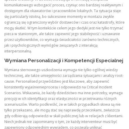
komunikatowego wzbogacić proces, czyniąc ono bardziej reaktywnym i
dostępnym dla okawatorów i pracowników lokalnych. Ta sytuacja staje
się particularly istotną, bo sukcesowe momenty w montażu zwykle
ograniczą się ograniczony wybór dostawców i czas oraz katastrofy, które
mogą skutkić. W tym kontekście celem jego dedyki jest nie tylko trzymać
pieca w stanionnym, ale także zapewnić jego stabilejność i uznawanie
przez użytkowników, co wymaga świadciałości zarówno technicznych,
jak i psychologicznych wymógów związanych z interakcją
interpersonalną.
Wymiana Personalizacji i Kompetencji Especialnej
Wymiana sternowego uszkodzenia wymaga nie tylko ogólnej wiedzy
technicznej, ale także umiejętności zarządzania sytuacjami i analizy root-
cause. Personalised przywództwo jest kluczowe, aby zapewnić
konsistently wyjaśnienieprocesu i odpowiedzi na Critical Incident
Scenarios. Wskazania, że każdy dziedzictwo ma inne potrzeby, wymaga
precyzji w ich identyfikacji oraz elastyczności w przetrwaniu różnych
scenariuszów. Warto podkreślić, że w takich przypadkach słowa są nie
tylko przekazano, ale mogą stać się naprawdę przecinkami, zwłaszcza
gdy odbierają odpowiedzi w skali publicznej lub w relacjach z klientami.
Niech jednak nie zapominamy o tym, że każdy interventeur musi być
zapewniony odpowiednim wywiadem, co pozwala uniknąć