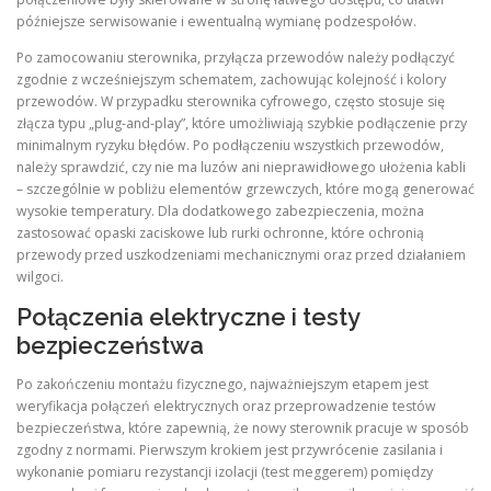
późniejsze serwisowanie i ewentualną wymianę podzespołów.
Po zamocowaniu sterownika, przyłącza przewodów należy podłączyć
zgodnie z wcześniejszym schematem, zachowując kolejność i kolory
przewodów. W przypadku sterownika cyfrowego, często stosuje się
złącza typu „plug‑and‑play”, które umożliwiają szybkie podłączenie przy
minimalnym ryzyku błędów. Po podłączeniu wszystkich przewodów,
należy sprawdzić, czy nie ma luzów ani nieprawidłowego ułożenia kabli
– szczególnie w pobliżu elementów grzewczych, które mogą generować
wysokie temperatury. Dla dodatkowego zabezpieczenia, można
zastosować opaski zaciskowe lub rurki ochronne, które ochronią
przewody przed uszkodzeniami mechanicznymi oraz przed działaniem
wilgoci.
Połączenia elektryczne i testy
bezpieczeństwa
Po zakończeniu montażu fizycznego, najważniejszym etapem jest
weryfikacja połączeń elektrycznych oraz przeprowadzenie testów
bezpieczeństwa, które zapewnią, że nowy sterownik pracuje w sposób
zgodny z normami. Pierwszym krokiem jest przywrócenie zasilania i
wykonanie pomiaru rezystancji izolacji (test meggerem) pomiędzy