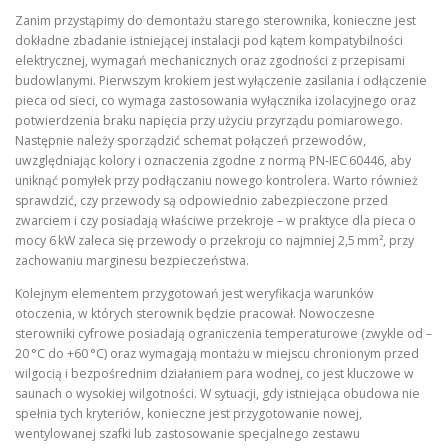
Zanim przystąpimy do demontażu starego sterownika, konieczne jest
dokładne zbadanie istniejącej instalacji pod kątem kompatybilności
elektrycznej, wymagań mechanicznych oraz zgodności z przepisami
budowlanymi. Pierwszym krokiem jest wyłączenie zasilania i odłączenie
pieca od sieci, co wymaga zastosowania wyłącznika izolacyjnego oraz
potwierdzenia braku napięcia przy użyciu przyrządu pomiarowego.
Następnie należy sporządzić schemat połączeń przewodów,
uwzględniając kolory i oznaczenia zgodne z normą PN‑IEC 60446, aby
uniknąć pomyłek przy podłączaniu nowego kontrolera. Warto również
sprawdzić, czy przewody są odpowiednio zabezpieczone przed
zwarciem i czy posiadają właściwe przekroje – w praktyce dla pieca o
mocy 6 kW zaleca się przewody o przekroju co najmniej 2,5 mm², przy
zachowaniu marginesu bezpieczeństwa.
Kolejnym elementem przygotowań jest weryfikacja warunków
otoczenia, w których sterownik będzie pracował. Nowoczesne
sterowniki cyfrowe posiadają ograniczenia temperaturowe (zwykle od –
20 °C do +60 °C) oraz wymagają montażu w miejscu chronionym przed
wilgocią i bezpośrednim działaniem para wodnej, co jest kluczowe w
saunach o wysokiej wilgotności. W sytuacji, gdy istniejąca obudowa nie
spełnia tych kryteriów, konieczne jest przygotowanie nowej,
wentylowanej szafki lub zastosowanie specjalnego zestawu