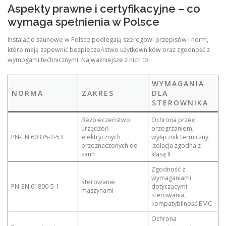
Aspekty prawne i certyfikacyjne – co
wymaga spełnienia w Polsce
Instalacje saunowe w Polsce podlegają szeregowi przepisów i norm,
które mają zapewnić bezpieczeństwo użytkowników oraz zgodność z
wymogami technicznymi. Najważniejsze z nich to:
WYMAGANIA
NORMA
ZAKRES
DLA
STEROWNIKA
Bezpieczeństwo
Ochrona przed
urządzeń
przegrzaniem,
PN‑EN 60335‑2‑53
elektrycznych
wyłącznik termiczny,
przeznaczonych do
izolacja zgodna z
saun
klasą II
Zgodność z
wymaganiami
Sterowanie
PN‑EN 61800‑5‑1
dotyczącymi
maszynami
sterowania,
kompatybilność EMC
Ochrona