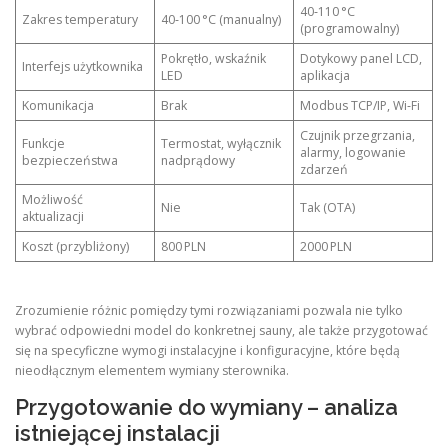
40‑110 °C
Zakres temperatury
40‑100 °C (manualny)
(programowalny)
Pokrętło, wskaźnik
Dotykowy panel LCD,
Interfejs użytkownika
LED
aplikacja
Komunikacja
Brak
Modbus TCP/IP, Wi‑Fi
Czujnik przegrzania,
Funkcje
Termostat, wyłącznik
alarmy, logowanie
bezpieczeństwa
nadprądowy
zdarzeń
Możliwość
Nie
Tak (OTA)
aktualizacji
Koszt (przybliżony)
800 PLN
2000 PLN
Zrozumienie różnic pomiędzy tymi rozwiązaniami pozwala nie tylko
wybrać odpowiedni model do konkretnej sauny, ale także przygotować
się na specyficzne wymogi instalacyjne i konfiguracyjne, które będą
nieodłącznym elementem wymiany sterownika.
Przygotowanie do wymiany – analiza
istniejącej instalacji