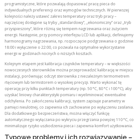
programistyczne, które pozwalają dopasować pracę pieca do
indywidualnych preferencji oraz wymogów technicznych. W pierwszej
kolejności należy ustawić zakres temperatury oraz tryb pracy –
najczęściej dostępne są tryby „standardowy”, „ekonomiczny” oraz „tryb
przyspieszony”, które różnią się tempem nagrzewania oraz zużyciem
energii. Następnie, przy pomocy interfejsu LCD lub aplikacji, definiujemy
harmonogramy nagrzewania, np. rozpoczęcie podgrzewania o godzinie
18:00 i wyłączenie o 22:00, co pozwala na optymalne wykorzystanie
energii w godzinach nocnych o niższych kosztach.
Kolejnym etapem jest kalibracja czujników temperatury – w większości
nowoczesnych sterowników można przeprowadzić kalibrację w miejscu
instalacji, porównując odczyt sterownika z niezależnym termometrem
rtęciowym lub termistorem o wysokiej precyzji. Warto wykonać tę
operację przy kilku punktach temperatury (np. 50 °C, 80 °C i 100 °C), aby
uzyskać liniowy charakterystyki pomiaru i wyeliminować ewentualne
odchylenia. Po zakończeniu kalibracji, system zapisuje parametry w
pamięci nieulotnej, co zapewnia ich zachowanie po wyłączeniu zasilania.
Dla dodatkowego bezpieczeństwa, można włączyć funkcję
automatycznego wyłączania po wykryciu przegrzania powyżej 110 °C, co
minimalizuje ryzyko uszkodzenia pieca i zapewnia komfort użytkowania.
Typowe problemy i ich rozwiązywanie –