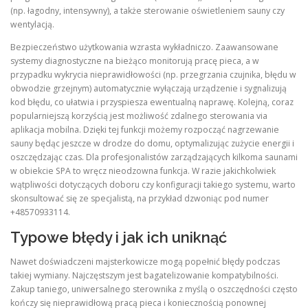
(np. łagodny, intensywny), a także sterowanie oświetleniem sauny czy
wentylacją.
Bezpieczeństwo użytkowania wzrasta wykładniczo. Zaawansowane
systemy diagnostyczne na bieżąco monitorują pracę pieca, a w
przypadku wykrycia nieprawidłowości (np. przegrzania czujnika, błędu w
obwodzie grzejnym) automatycznie wyłączają urządzenie i sygnalizują
kod błędu, co ułatwia i przyspiesza ewentualną naprawę. Kolejną, coraz
popularniejszą korzyścią jest możliwość zdalnego sterowania via
aplikacja mobilna. Dzięki tej funkcji możemy rozpocząć nagrzewanie
sauny będąc jeszcze w drodze do domu, optymalizując zużycie energii i
oszczędzając czas. Dla profesjonalistów zarządzających kilkoma saunami
w obiekcie SPA to wręcz nieodzowna funkcja. W razie jakichkolwiek
wątpliwości dotyczących doboru czy konfiguracji takiego systemu, warto
skonsultować się ze specjalistą, na przykład dzwoniąc pod numer
+48570933114.
Typowe błędy i jak ich uniknąć
Nawet doświadczeni majsterkowicze mogą popełnić błędy podczas
takiej wymiany. Najczęstszym jest bagatelizowanie kompatybilności.
Zakup taniego, uniwersalnego sterownika z myślą o oszczędności często
kończy się nieprawidłową pracą pieca i koniecznością ponownej