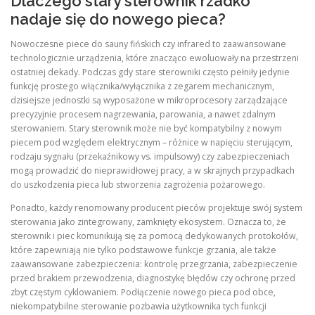
Dlaczego stary sterownik rzadko
nadaje się do nowego pieca?
Nowoczesne piece do sauny fińskich czy infrared to zaawansowane
technologicznie urządzenia, które znacząco ewoluowały na przestrzeni
ostatniej dekady. Podczas gdy stare sterowniki często pełniły jedynie
funkcję prostego włącznika/wyłącznika z zegarem mechanicznym,
dzisiejsze jednostki są wyposażone w mikroprocesory zarządzające
precyzyjnie procesem nagrzewania, parowania, a nawet zdalnym
sterowaniem. Stary sterownik może nie być kompatybilny z nowym
piecem pod względem elektrycznym – różnice w napięciu sterującym,
rodzaju sygnału (przekaźnikowy vs. impulsowy) czy zabezpieczeniach
mogą prowadzić do nieprawidłowej pracy, a w skrajnych przypadkach
do uszkodzenia pieca lub stworzenia zagrożenia pożarowego.
Ponadto, każdy renomowany producent pieców projektuje swój system
sterowania jako zintegrowany, zamknięty ekosystem. Oznacza to, że
sterownik i piec komunikują się za pomocą dedykowanych protokołów,
które zapewniają nie tylko podstawowe funkcje grzania, ale także
zaawansowane zabezpieczenia: kontrolę przegrzania, zabezpieczenie
przed brakiem przewodzenia, diagnostykę błędów czy ochronę przed
zbyt częstym cyklowaniem. Podłączenie nowego pieca pod obce,
niekompatybilne sterowanie pozbawia użytkownika tych funkcji