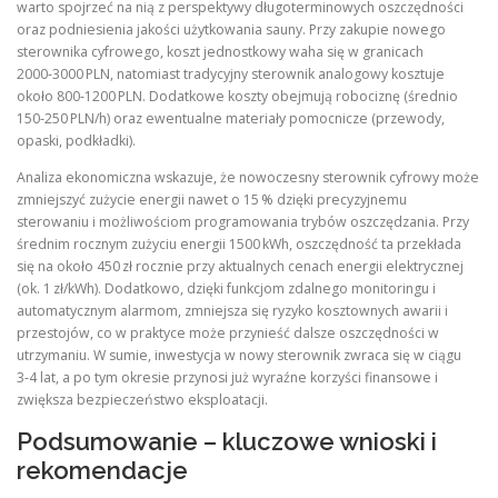
warto spojrzeć na nią z perspektywy długoterminowych oszczędności
oraz podniesienia jakości użytkowania sauny. Przy zakupie nowego
sterownika cyfrowego, koszt jednostkowy waha się w granicach
2000‑3000 PLN, natomiast tradycyjny sterownik analogowy kosztuje
około 800‑1200 PLN. Dodatkowe koszty obejmują robociznę (średnio
150‑250 PLN/h) oraz ewentualne materiały pomocnicze (przewody,
opaski, podkładki).
Analiza ekonomiczna wskazuje, że nowoczesny sterownik cyfrowy może
zmniejszyć zużycie energii nawet o 15 % dzięki precyzyjnemu
sterowaniu i możliwościom programowania trybów oszczędzania. Przy
średnim rocznym zużyciu energii 1500 kWh, oszczędność ta przekłada
się na około 450 zł rocznie przy aktualnych cenach energii elektrycznej
(ok. 1 zł/kWh). Dodatkowo, dzięki funkcjom zdalnego monitoringu i
automatycznym alarmom, zmniejsza się ryzyko kosztownych awarii i
przestojów, co w praktyce może przynieść dalsze oszczędności w
utrzymaniu. W sumie, inwestycja w nowy sterownik zwraca się w ciągu
3‑4 lat, a po tym okresie przynosi już wyraźne korzyści finansowe i
zwiększa bezpieczeństwo eksploatacji.
Podsumowanie – kluczowe wnioski i
rekomendacje