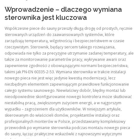
Wprowadzenie – dlaczego wymiana
sterownika jest kluczowa
Współczesne piece do sauny przeszły długą drogę od prostych, ręcznie
sterowanych urządzeń do zaawansowanych systemów, które
zarządzają temperaturą, wilgotnością i bezpieczeństwem w czasie
rzeczywistym. Sterownik, będący sercem takiego rozwiązania,
odpowiada nie tylko za precyzyjne utrzymanie zadanej temperatury, ale
także za monitorowanie parametrów pracy, wykrywanie awarii oraz
zapewnienie zgodności z obowiązującymi normami bezpieczeństwa,
takimi jak PN‑EN 60335‑2‑53. Wymiana sterownika w trakcie instalacji
nowego pieca nie jest więc jedynie kwestią modernizacji, lecz
niezbędnym elementem zapewniającym prawidłowe funkcjonowanie
całego systemu saunowego. Niewłaściwy dobór, błędny montaż lub
nieodpowiednie skonfigurowanie nowego kontrolera może skutkować
niestabilną pracą, zwiększonym zużyciem energii, a w najgorszym
wypadku – zagrożeniem dla użytkowników. W niniejszym artykule,
skierowanym do właścicieli domów, projektantów instalacji oraz
profesjonalnych monterów w Polsce, przedstawiamy kompleksowy
przewodnik po wymianie sterownika podczas montażu nowego pieca
do sauny, łącząc praktyczne wskazówki z najnowszymi wytycznymi