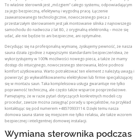
To właśnie sterownik jest „mózgiem” całego systemu, odpowiadającym
za jego bezpieczną, efektywną i wygodną pracę. Łączenie
zaawansowanego technologicznie, nowoczesnego pieca z
przestarzałym sterowaniem jest jak montowanie silnika z najnowszego
samochodu do nadwozia z lat 80., z oryginalną elektroniką – może się
udać, ale nie będzie to ani bezpieczne, ani optymalne.
Decydując się na profesjonalną wymianę, zyskujemy pewność, że nasza
sauna działa zgodnie z najwyższymi standardami bezpieczeństwa, że
wykorzystujemy w 100% możliwości nowego pieca, a także że mamy
dostęp do intuicyjnego, nowoczesnego sterowania, które podnosi
komfort użytkowania. Warto potraktować ten element z należytą uwagą i
powierzyć go wykwalifikowanemu elektrykowi lub firmie specjalizującej
się w montażu saun. Taka kompleksowa usługa gwarantuje nie tylko
poprawność techniczną, ale często także wsparcie posprzedażowe.
Pamiętajmy, że w razie pytań dotyczących konkretnych modeli czy
procedur, zawsze można zasięgnąć porady u specjalistów, na przykład
kontaktując się pod numerem +48570933114. Dzięki temu nasza
domowa sauna stanie się miejscem nie tylko relaksu, ale także wzorem
bezpiecznej i inteligentnej domowej instalacji.
Wymiana sterownika podczas