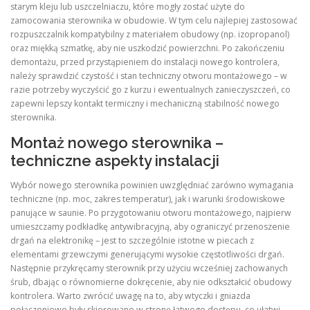
starym kleju lub uszczelniaczu, które mogły zostać użyte do
zamocowania sterownika w obudowie. W tym celu najlepiej zastosować
rozpuszczalnik kompatybilny z materiałem obudowy (np. izopropanol)
oraz miękką szmatkę, aby nie uszkodzić powierzchni. Po zakończeniu
demontażu, przed przystąpieniem do instalacji nowego kontrolera,
należy sprawdzić czystość i stan techniczny otworu montażowego – w
razie potrzeby wyczyścić go z kurzu i ewentualnych zanieczyszczeń, co
zapewni lepszy kontakt termiczny i mechaniczną stabilność nowego
sterownika.
Montaż nowego sterownika –
techniczne aspekty instalacji
Wybór nowego sterownika powinien uwzględniać zarówno wymagania
techniczne (np. moc, zakres temperatur), jak i warunki środowiskowe
panujące w saunie. Po przygotowaniu otworu montażowego, najpierw
umieszczamy podkładkę antywibracyjną, aby ograniczyć przenoszenie
drgań na elektronikę – jest to szczególnie istotne w piecach z
elementami grzewczymi generującymi wysokie częstotliwości drgań.
Następnie przykręcamy sterownik przy użyciu wcześniej zachowanych
śrub, dbając o równomierne dokręcenie, aby nie odkształcić obudowy
kontrolera. Warto zwrócić uwagę na to, aby wtyczki i gniazda
połączeniowe były skierowane w stronę łatwego dostępu, co ułatwi