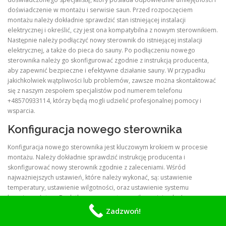
doświadczenie w montażu i serwisie saun. Przed rozpoczęciem
montażu należy dokładnie sprawdzić stan istniejącej instalacji
elektrycznej i określić, czy jest ona kompatybilna z nowym sterownikiem.
Następnie należy podłączyć nowy sterownik do istniejącej instalacji
elektrycznej, a także do pieca do sauny. Po podłączeniu nowego
sterownika należy go skonfigurować zgodnie z instrukcją producenta,
aby zapewnić bezpieczne i efektywne działanie sauny. W przypadku
jakichkolwiek wątpliwości lub problemów, zawsze można skontaktować
się z naszym zespołem specjalistów pod numerem telefonu
+48570933114, którzy będą mogli udzielić profesjonalnej pomocy i
wsparcia.
Konfiguracja nowego sterownika
Konfiguracja nowego sterownika jest kluczowym krokiem w procesie
montażu. Należy dokładnie sprawdzić instrukcję producenta i
skonfigurować nowy sterownik zgodnie z zaleceniami. Wśród
najważniejszych ustawień, które należy wykonać, są: ustawienie
temperatury, ustawienie wilgotności, oraz ustawienie systemu
bezpieczeństwa. Dodatkowo, nowy sterownik powinien być
skonfigurowany tak, aby umożliwić łatwą obsługę i monitoring stanu
Zadzwoń!
sauny. W tym celu można wykorzystać specjalne oprogramowanie, które