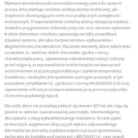
Wymiana sterownika podczas montażu nowego pieca do sauny to
proces, który wymaga zarówno solidnej wiedzy technicznej, jak i
znajomości obowiązujących norm oraz praktycznych umiejętności
montażowych. Przeprowadzenie rzetelnej analizy istniejącej instalacji,
dokładne przygotowanie schematu połączeń oraz staranne wykonanie
kroków demontażu i montażu zapewniają nie tylko prawidłowe
działanie systemu, ale także bezpieczeństwo użytkowników i
długoterminową niezawodność. Kluczowe elementy, które należy mieć
na uwadze, to: właściwy dobór sterownika zgodny z mocą i
charakterystyką pieca, zapewnienie odpowiedniej izolacji i ochrony
przed wilgocią, przeprowadzenie testów bezpieczeństwa przed
uruchomieniem oraz precyzyjna kalibracja czujników temperatury.
Dodatkowo, niezbędne jest spełnienie wymogów prawnych, w tym
posiadanie certyfikatów CE, zgodności z normą PN‑EN 60335‑2‑53 oraz
zapewnienie ochrony przeciwporażeniowej przy pomocy wyłącznika
różnicowo‑prądowego typu B.
Dla osób, które nie posiadają pełnych uprawnień SEP lub nie czują się
pewnie w zakresie zaawansowanej automatyki, rekomendujemy
skorzystanie z usług wykwalifikowanego instalatora. W razie pytań
technicznych, wątpliwości dotyczących wyboru odpowiedniego
sterownika lub potrzeby uzyskania wsparcia przy programowaniu,
zachęcamy do kontaktu pod numerem +48570933114 – nasz zespół