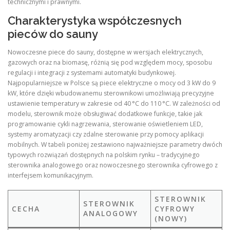
technicznymi i prawnymi.
Charakterystyka współczesnych
pieców do sauny
Nowoczesne piece do sauny, dostępne w wersjach elektrycznych,
gazowych oraz na biomasę, różnią się pod względem mocy, sposobu
regulacji i integracji z systemami automatyki budynkowej.
Najpopularniejsze w Polsce są piece elektryczne o mocy od 3 kW do 9
kW, które dzięki wbudowanemu sterownikowi umożliwiają precyzyjne
ustawienie temperatury w zakresie od 40 °C do 110 °C. W zależności od
modelu, sterownik może obsługiwać dodatkowe funkcje, takie jak
programowanie cykli nagrzewania, sterowanie oświetleniem LED,
systemy aromatyzacji czy zdalne sterowanie przy pomocy aplikacji
mobilnych. W tabeli poniżej zestawiono najważniejsze parametry dwóch
typowych rozwiązań dostępnych na polskim rynku – tradycyjnego
sterownika analogowego oraz nowoczesnego sterownika cyfrowego z
interfejsem komunikacyjnym.
STEROWNIK
STEROWNIK
CECHA
CYFROWY
ANALOGOWY
(NOWY)