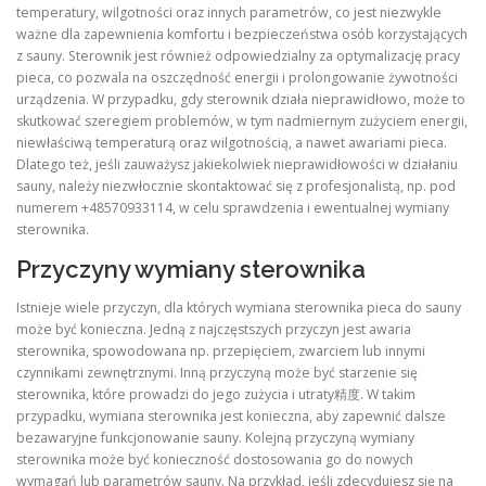
temperatury, wilgotności oraz innych parametrów, co jest niezwykle
ważne dla zapewnienia komfortu i bezpieczeństwa osób korzystających
z sauny. Sterownik jest również odpowiedzialny za optymalizację pracy
pieca, co pozwala na oszczędność energii i prolongowanie żywotności
urządzenia. W przypadku, gdy sterownik działa nieprawidłowo, może to
skutkować szeregiem problemów, w tym nadmiernym zużyciem energii,
niewłaściwą temperaturą oraz wilgotnością, a nawet awariami pieca.
Dlatego też, jeśli zauważysz jakiekolwiek nieprawidłowości w działaniu
sauny, należy niezwłocznie skontaktować się z profesjonalistą, np. pod
numerem +48570933114, w celu sprawdzenia i ewentualnej wymiany
sterownika.
Przyczyny wymiany sterownika
Istnieje wiele przyczyn, dla których wymiana sterownika pieca do sauny
może być konieczna. Jedną z najczęstszych przyczyn jest awaria
sterownika, spowodowana np. przepięciem, zwarciem lub innymi
czynnikami zewnętrznymi. Inną przyczyną może być starzenie się
sterownika, które prowadzi do jego zużycia i utraty精度. W takim
przypadku, wymiana sterownika jest konieczna, aby zapewnić dalsze
bezawaryjne funkcjonowanie sauny. Kolejną przyczyną wymiany
sterownika może być konieczność dostosowania go do nowych
wymagań lub parametrów sauny. Na przykład, jeśli zdecydujesz się na