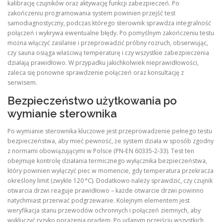
kalibrację czujników oraz aktywację funkcji zabezpieczeń. Po
zakończeniu programowania system powinien przejść test
samodiagnostyczny, podczas którego sterownik sprawdza integralność
połączeń i wykrywa ewentualne błędy. Po pomyślnym zakończeniu testu
można włączyć zasilanie i przeprowadzić próbny rozruch, obserwując,
czy sauna osiąga właściwą temperaturę i czy wszystkie zabezpieczenia
działają prawidłowo. W przypadku jakichkolwiek nieprawidłowości,
zaleca się ponowne sprawdzenie połączeń oraz konsultację z
serwisem.
Bezpieczeństwo użytkowania po
wymianie sterownika
Po wymianie sterownika kluczowe jest przeprowadzenie pełnego testu
bezpieczeństwa, aby mieć pewność, że system działa w sposób zgodny
z normami obowiązującymi w Polsce (PN‑EN 60335‑2‑33). Test ten
obejmuje kontrolę działania termicznego wyłącznika bezpieczeństwa,
który powinien wyłączyć piec w momencie, gdy temperatura przekracza
określony limit (zwykle 120 °C). Dodatkowo należy sprawdzić, czy czujnik
otwarcia drzwi reaguje prawidłowo – każde otwarcie drzwi powinno
natychmiast przerwać podgrzewanie. Kolejnym elementem jest
weryfikacja stanu przewodów ochronnych i połączeń ziemnych, aby
wykluczyć ryzyko porażenia prądem. Po udanym przejściu wszystkich