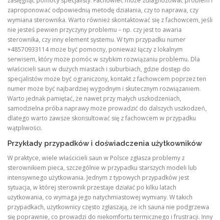
zasięgnąć pomocy specjalisty. Fachowiec może zdiagnozować problem i
zaproponować odpowiednią metodę działania, czy to naprawa, czy
wymiana sterownika. Warto również skontaktować się z fachowcem, jeśli
nie jesteś pewien przyczyny problemu – np. czy jest to awaria
sterownika, czy inny element systemu. W tym przypadku numer
+48570933114 może być pomocny, ponieważ łączy z lokalnym
serwisem, który może pomóc w szybkim rozwiązaniu problemu. Dla
właścicieli saun w dużych miastach i suburbiach, gdzie dostęp do
specjalistów może być ograniczony, kontakt z fachowcem poprzez ten
numer może być najbardziej wygodnym i skutecznym rozwiązaniem.
Warto jednak pamiętać, że nawet przy małych uszkodzeniach,
samodzielna próba naprawy może prowadzić do dalszych uszkodzeń,
dlatego warto zawsze skonsultować się z fachowcem w przypadku
wątpliwości.
Przykłady przypadków i doświadczenia użytkowników
W praktyce, wiele właścicieli saun w Polsce zgłasza problemy z
sterownikiem pieca, szczególnie w przypadku starszych modeli lub
intensywnego użytkowania. Jednym z typowych przypadków jest
sytuacja, w której sterownik przestaje działać po kilku latach
użytkowania, co wymaga jego natychmiastowej wymiany. W takich
przypadkach, użytkownicy często zgłaszają, że ich sauna nie podgrzewa
się poprawnie, co prowadzi do niekomfortu termicznego i frustracji. Inny