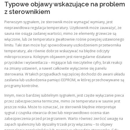
Typowe objawy wskazujące na problem
z sterownikiem
Pierwszym sygnałem, że sterownik może wymagać wymiany, jest
nieprawidłowa regulacja temperatury. Użytkownik może zauważyć, że
sauna nie osiąga zadanej wartości, mimo że elementy grzewcze są
włączone, lub że temperatura gwałtownie rośnie powyżej ustawionego
limitu. Taki stan może być spowodowany uszkodzeniem przetwornika
temperatury, ale równie dobrze wskazywać na błędne odczyty
mikroprocesora. Kolejnym objawem jest nieregularne działanie
przycisków i wyświetlacza – migające lub nieczytelne cyfry, brak reakcji
na zmiany ustawień, a nawet całkowite wyłączenie się panelu
sterowania. W takich przypadkach najczęściej dochodzi do awarii układu
zasilania lub uszkodzenia pamięci EEPROM, w której przechowywane są
programy kontrolne.
Innym, nieco bardziej subtelnym sygnałem, jest częste wyłączanie pieca
przez zabezpieczenia termiczne, mimo że temperatura w saunie jest
jeszcze niska. Może to oznaczać, że sterownik błędnie interpretuje
sygnał z czujnika otwarcia drzwi lub nieprawidłowo ocenia stan
zabezpieczenia przed przegrzaniem. Warto również zwrócić uwagę na
zapach spalenizny lub słyszalny trzask przy włączaniu – to objawy