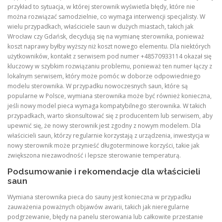
przykład to sytuacja, w której sterownik wyświetla błędy, które nie
można rozwiązać samodzielnie, co wymaga interwencji specjalisty. W
wielu przypadkach, właściciele saun w dużych miastach, takich jak
Wrocław czy Gdańsk, decydują się na wymianę sterownika, ponieważ
koszt naprawy byłby wyższy niż koszt nowego elementu. Dla niektórych
użytkowników, kontakt z serwisem pod numer +48570933114 okazał się
kluczowy w szybkim rozwiązaniu problemu, ponieważ ten numer łączy z
lokalnym serwisem, który może pomóc w doborze odpowiedniego
modelu sterownika. W przypadku nowoczesnych saun, które są
popularne w Polsce, wymiana sterownika może być również konieczna,
jeśli nowy model pieca wymaga kompatybilnego sterownika. W takich
przypadkach, warto skonsultować się z producentem lub serwisem, aby
upewnić się, że nowy sterownik jest zgodny z nowym modelem. Dla
właścicieli saun, którzy regularnie korzystają z urządzenia, inwestycja w
nowy sterownik może przynieść długoterminowe korzyści, takie jak
zwiększona niezawodność i lepsze sterowanie temperaturą.
Podsumowanie i rekomendacje dla właścicieli
saun
Wymiana sterownika pieca do sauny jest konieczna w przypadku
zauważenia poważnych objawów awarii, takich jak nieregularne
podgrzewanie, błędy na panelu sterowania lub całkowite przestanie