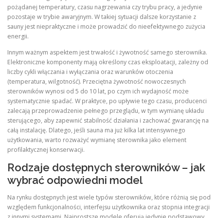
pożądanej temperatury, czasu nagrzewania czy trybu pracy, a jedynie
pozostaje w trybie awaryjnym. W takiej sytuacji dalsze korzystanie z
sauny jest niepraktyczne i może prowadzić do nieefektywnego zużycia
energii.
Innym ważnym aspektem jest trwałość i żywotność samego sterownika.
Elektroniczne komponenty mają określony czas eksploatacji, zależny od
liczby cykli włączania i wyłączania oraz warunków otoczenia
(temperatura, wilgotność). Przeciętna żywotność nowoczesnych
sterowników wynosi od 5 do 10 lat, po czym ich wydajność może
systematycznie spadać. W praktyce, po upływie tego czasu, producenci
zalecają przeprowadzenie pełnego przeglądu, w tym wymianę układu
sterującego, aby zapewnić stabilność działania i zachować gwarancję na
całą instalację. Dlatego, jeśli sauna ma już kilka lat intensywnego
użytkowania, warto rozważyć wymianę sterownika jako element
profilaktycznej konserwacji.
Rodzaje dostępnych sterowników – jak
wybrać odpowiedni model
Na rynku dostępnych jest wiele typów sterowników, które różnią się pod
względem funkcjonalności, interfejsu użytkownika oraz stopnia integracji
z innymi systemami. Najprostsze modele oferują jedynie podstawowy