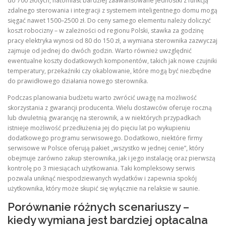
do 700 złotych, natomiast bardziej zaawansowane jednostki z funkcją
zdalnego sterowania i integracji z systemem inteligentnego domu mogą
sięgać nawet 1500–2500 zł. Do ceny samego elementu należy doliczyć
koszt robocizny – w zależności od regionu Polski, stawka za godzinę
pracy elektryka wynosi od 80 do 150 zł, a wymiana sterownika zazwyczaj
zajmuje od jednej do dwóch godzin. Warto również uwzględnić
ewentualne koszty dodatkowych komponentów, takich jak nowe czujniki
temperatury, przekaźniki czy okablowanie, które mogą być niezbędne
do prawidłowego działania nowego sterownika.
Podczas planowania budżetu warto zwrócić uwagę na możliwość
skorzystania z gwarancji producenta. Wielu dostawców oferuje roczną
lub dwuletnią gwarancję na sterownik, a w niektórych przypadkach
istnieje możliwość przedłużenia jej do pięciu lat po wykupieniu
dodatkowego programu serwisowego. Dodatkowo, niektóre firmy
serwisowe w Polsce oferują pakiet „wszystko w jednej cenie”, który
obejmuje zarówno zakup sterownika, jak i jego instalację oraz pierwszą
kontrolę po 3 miesiącach użytkowania. Taki kompleksowy serwis
pozwala uniknąć niespodziewanych wydatków i zapewnia spokój
użytkownika, który może skupić się wyłącznie na relaksie w saunie.
Porównanie różnych scenariuszy –
kiedy wymiana jest bardziej opłacalna