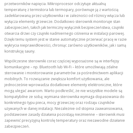
przetworników napięcia. Mikroprocesor odczytuje aktualną
temperaturę z termistora lub termopary, porównuje ją z wartością
zadeklarowaną przez użytkownika i w zależności od różnicy włącza lub
wyłącza elementy grzewcze. Dodatkowo sterownik monitoruje stan
zabezpieczeń, takich jak termiczny wyłącznik bezpieczeństwa, czujniki
otwarcia drzwi czy czujniki nadmiernego ciśnienia w instalacji parowej.
Dzięki temu system jest w stanie automatycznie przerwać pracę w razie
wykrycia nieprawidłowości, chroniąc zarówno użytkowników, jak i samą
konstrukcję sauny.
Współczesne sterowniki coraz częściej wyposażone są w interfejsy
komunikacyjne – np. Bluetooth lub Wi‑Fi – które umożliwiają zdalne
sterowanie i monitorowanie parametrów za pośrednictwem aplikacji
mobilnych. To rozwiązanie zwiększa komfort użytkowania, ale
jednocześnie wprowadza dodatkowe elementy elektroniczne, które
mogą ulegać awariom. Warto podkreślić, że nie wszystkie modele są
kompatybilne ze sobą; wymiana sterownika wymaga dopasowania do
konkretnego typu pieca, mocy grzewczej oraz rodzaju czujników
używanych w danej instalacji. Niezależnie od stopnia zaawansowania,
podstawowe zasady działania pozostają niezmienne – sterownik musi
zapewnić precyzyjną kontrolę temperatury oraz niezawodne działanie
zabezpieczeń.