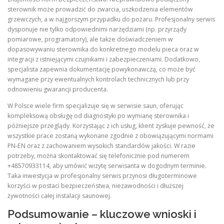
sterownik może prowadzić do zwarcia, uszkodzenia elementów
grzewczych, a w najgorszym przypadku do pożaru. Profesjonalny serwis
dysponuje nie tylko odpowiednimi narzędziami (np. przyrządy
pomiarowe, programatory), ale także doświadczeniem w
dopasowywaniu sterownika do konkretnego modelu pieca oraz w
integracji z istniejącymi czujnikami i zabezpieczeniami. Dodatkowo,
specjalista zapewnia dokumentację powykonawczą, co może być
wymagane przy ewentualnych kontrolach technicznych lub przy
odnowieniu gwarancji producenta.
W Polsce wiele firm specjalizuje się w serwisie saun, oferując
kompleksową obsługę od diagnostyki po wymianę sterownika i
późniejsze przeglądy. Korzystając z ich usług, klient zyskuje pewność, że
wszystkie prace zostaną wykonane zgodnie z obowiązującymi normami
PN‑EN oraz z zachowaniem wysokich standardów jakości. W razie
potrzeby, można skontaktować się telefonicznie pod numerem
+48570933114, aby umówić wizytę serwisanta w dogodnym terminie.
Taka inwestycja w profesjonalny serwis przynosi długoterminowe
korzyści w postaci bezpieczeństwa, niezawodności i dłuższej
żywotności całej instalacji saunowej.
Podsumowanie – kluczowe wnioski i