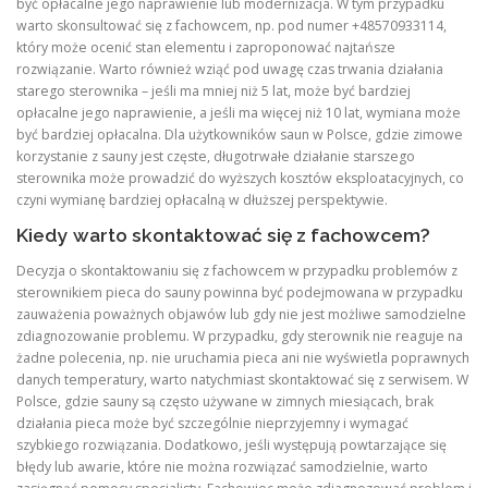
być opłacalne jego naprawienie lub modernizacja. W tym przypadku
warto skonsultować się z fachowcem, np. pod numer +48570933114,
który może ocenić stan elementu i zaproponować najtańsze
rozwiązanie. Warto również wziąć pod uwagę czas trwania działania
starego sterownika – jeśli ma mniej niż 5 lat, może być bardziej
opłacalne jego naprawienie, a jeśli ma więcej niż 10 lat, wymiana może
być bardziej opłacalna. Dla użytkowników saun w Polsce, gdzie zimowe
korzystanie z sauny jest częste, długotrwałe działanie starszego
sterownika może prowadzić do wyższych kosztów eksploatacyjnych, co
czyni wymianę bardziej opłacalną w dłuższej perspektywie.
Kiedy warto skontaktować się z fachowcem?
Decyzja o skontaktowaniu się z fachowcem w przypadku problemów z
sterownikiem pieca do sauny powinna być podejmowana w przypadku
zauważenia poważnych objawów lub gdy nie jest możliwe samodzielne
zdiagnozowanie problemu. W przypadku, gdy sterownik nie reaguje na
żadne polecenia, np. nie uruchamia pieca ani nie wyświetla poprawnych
danych temperatury, warto natychmiast skontaktować się z serwisem. W
Polsce, gdzie sauny są często używane w zimnych miesiącach, brak
działania pieca może być szczególnie nieprzyjemny i wymagać
szybkiego rozwiązania. Dodatkowo, jeśli występują powtarzające się
błędy lub awarie, które nie można rozwiązać samodzielnie, warto