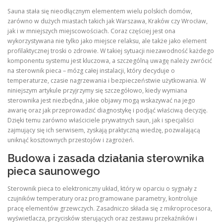
Sauna stała się nieodłącznym elementem wielu polskich domów,
zarówno w dużych miastach takich jak Warszawa, Kraków czy Wrocław,
jak i w mniejszych miejscowościach. Coraz częściej jest ona
wykorzystywana nie tylko jako miejsce relaksu, ale także jako element
profilaktycznej troski o zdrowie. W takiej sytuacji niezawodność każdego
komponentu systemu jest kluczowa, a szczególną uwagę należy zwrócić
na sterownik pieca – mózg całej instalacji, który decyduje o
temperaturze, czasie nagrzewania i bezpieczeństwie użytkowania. W
niniejszym artykule przyjrzymy się szczegółowo, kiedy wymiana
sterownika jest niezbędna, jakie objawy mogą wskazywać na jego
awarię oraz jak przeprowadzić diagnostykę i podjąć właściwą decyzję.
Dzięki temu zarówno właściciele prywatnych saun, jak i specjaliści
zajmujący się ich serwisem, zyskają praktyczną wiedzę, pozwalającą
uniknąć kosztownych przestojów i zagrożeń.
Budowa i zasada działania sterownika
pieca saunowego
Sterownik pieca to elektroniczny układ, który w oparciu o sygnały z
czujników temperatury oraz programowane parametry, kontroluje
pracę elementów grzewczych. Zasadniczo składa się z mikroprocesora,
wyświetlacza, przycisków sterujących oraz zestawu przekaźników i