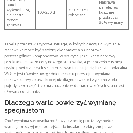
Naprawa
panel
panelu, jeśli
wyświetlacza,
300–700 zł +
100–250 zł
koszt nie
ale reszta
robocizna
przekracza
systemu
30 % wymiany
sprawna
Tabela przedstawia typowe sytuacje, w których decyzja o wymianie
sterownika może być bardziej ekonomiczna niż naprawa
poszczególnych komponentów. W praktyce, jeżeli koszt naprawy
przekracza 30–40 % ceny nowego sterownika, a jednocześnie istnieje
ryzyko powtarzających się usterek, wymiana staje się bardziej opłacalna.
Ważne jest również uwzględnienie czasu przestoju – wymiana
sterownika zwykle trwa krócej niż diagnozowanie i wymiana wielu
pojedynczych części, co ma znaczenie w domach, w których sauna jest
używana codziennie.
Dlaczego warto powierzyć wymianę
specjalistom
Choć wymiana sterownika może wydawać się prostą czynnością,
wymaga precyzyjnego podejścia do instalacji elektrycznej oraz
znajomości norm bezpieczeństwa. Nieprawidłowo podłączony