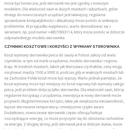
może być konieczna, jeśli sterownik nie jest zgodny z nowszym
modelem. Dla właścicieli saun w dużych miastach i suburbiach, gdzie
dostęp do nowoczesnych urządzeń jest łatwiejszy, regularne
sprawdzanie kompatybilności i aktualizacji może pomóc w uniknięciu
problemów. W przypadku wątpliwości, warto skonsultować się z
serwisem, np. pod numer +48570933114, który może pomóc w doborze
odpowiedniego modelu sterownika.
CZYNNIKI KOSZTOWE I KORZYŚCI Z WYMIANY STEROWNIKA
Koszt wymiany sterownika pieca do sauny w Polsce zależy od wielu
czynników, w tym od marki urządzenia, modelu sterownika i regionu
kraju. W średnich miastach, takich jak Warszawa czy Kraków, ceny mogą
oscylować między 1500 a 3000 zł, podczas gdy w większych miastach lub
na Zachodzie Polski koszt może być wyższy. Warto jednak pamiętać, że
koszt wymiany może być mniejszy niż koszt naprawy lub wymiany całego
pieca, jeśli problem dotyczy tylko sterownika. Dla właścicieli saun, którzy
regularnie korzystają z urządzenia, inwestycja w nowy sterownik może
przynieść długoterminowe korzyści, takie jak zwiększona niezawodność,
lepsze sterowanie temperaturą i zmniejszone ryzyko awarii.
Dodatkowo, nowoczesne sterowniki często oferują funkcje
oszczędzające energię, co może przyczynić się do obniżenia rachunków
za energię. Z drugiej strony, jeśli sterownik jest w dobrym stanie, może