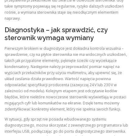
przepalenia przekaźników lub zwarcia w obwodzie sterownika. Gdy
takie symptomy pojawiają się regularnie, ryzyko dalszych uszkodzeń
rośnie, a wymiana sterownika staje się nieodłącznym elementem
naprawy.
Diagnostyka – jak sprawdzić, czy
sterownik wymaga wymiany
Pierwszym krokiem w diagnostyce jest dokładna kontrola wizualna –
sprawdzenie, czy na płytce sterownika nie ma widocznych uszkodzeń,
takich jak przypalone elementy, pęknięte ścieżki czy wyciekające
kondensatory. Następnie należy przeprowadzić pomiar napięć na
wyjściach przekaźników przy użyciu multimetru, aby upewnić się, że
układ zasilania działa prawidłowo. Wartość napięcia powinna
odpowiadać specyfikacji producenta (zazwyczaj 24 V lub 230 V w
zależności od modelu). Kolejnym etapem jest odczytanie kodów
błędów, które niektóre nowoczesne sterowniki wyświetlają w postaci
migających cyfr lub komunikatów na ekranie. Dzięki temu możemy
zidentyfikować konkretny element, który nie spełnia swoich funkcji.
W sytuacji, gdy sprzęt nie posiada wbudowanego systemu
diagnostycznego, można skorzystać z zewnętrznego programatora lub
interfejsu USB, podłączając go do portu diagnostycznego sterownika.