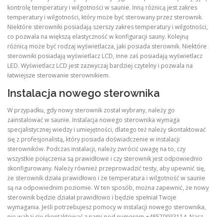
kontrolę temperatury i wilgotności w saunie. Inną różnicą jest zakres
temperatury i wilgotności, który może być sterowany przez sterownik.
Niektóre sterowniki posiadają szerszy zakres temperatury i wilgotności,
co pozwala na większą elastyczność w konfiguracji sauny. Kolejną
różnicą może być rodzaj wyświetlacza, jaki posiada sterownik. Niektóre
sterowniki posiadają wyświetlacz LCD, inne zaś posiadają wyświetlacz
LED. Wyświetlacz LCD jest zazwyczaj bardziej czytelny i pozwala na
łatwiejsze sterowanie sterownikiem.
Instalacja nowego sterownika
W przypadku, gdy nowy sterownik został wybrany, należy go
zainstalować w saunie. Instalacja nowego sterownika wymaga
specjalistycznej wiedzy i umiejętności, dlatego też należy skontaktować
się z profesjonalistą, który posiada doświadczenie w instalacji
sterowników. Podczas instalacji, należy zwrócić uwagę na to, czy
wszystkie połączenia są prawidłowe i czy sterownik jest odpowiednio
skonfigurowany. Należy również przeprowadzić testy, aby upewnić się,
że sterownik działa prawidłowo i że temperatura i wilgotność w saunie
są na odpowiednim poziomie. W ten sposób, można zapewnić, że nowy
sterownik będzie działał prawidłowo i będzie spełniał Twoje
wymagania. Jeśli potrzebujesz pomocy w instalacji nowego sterownika,
nie wahaj się skontaktować z nami pod numerem +48570933114. Nasz