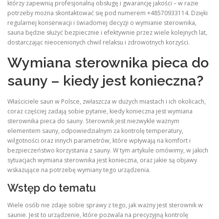
którzy zapewnią profesjonalną obsługę i gwarancję jakości – w razie
potrzeby można skontaktować się pod numerem +48570933114. Dzięki
regularnej konserwacji i świadomej decyzji o wymianie sterownika,
sauna będzie służyć bezpiecznie i efektywnie przez wiele kolejnych lat,
dostarczając nieocenionych chwil relaksu i zdrowotnych korzyści.
Wymiana sterownika pieca do
sauny – kiedy jest konieczna?
Właściciele saun w Polsce, zwłaszcza w dużych miastach i ich okolicach,
coraz częściej zadają sobie pytanie, kiedy konieczna jest wymiana
sterownika pieca do sauny. Sterownik jest niezwykle ważnym
elementem sauny, odpowiedzialnym za kontrolę temperatury,
wilgotności oraz innych parametrów, które wpływają na komfort i
bezpieczeństwo korzystania z sauny. W tym artykule omówimy, w jakich
sytuacjach wymiana sterownika jest konieczna, oraz jakie są objawy
wskazujące na potrzebę wymiany tego urządzenia.
Wstęp do tematu
Wiele osób nie zdaje sobie sprawy z tego, jak ważny jest sterownik w
saunie. Jest to urządzenie, które pozwala na precyzyjną kontrolę