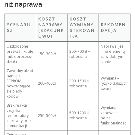
niż naprawa
KOSZT
KOSZT
SCENARIU
NAPRAWY
WYMIANY
REKOMEN
SZ
(SZACUNK
STEROWN
DACJA
OWO)
IKA
Uszkodzone
Naprawa, jeśli
przekaźniki, ale
300–700 zł +
inne elementy
150–300 zł
mikroprocesor
robocizna
są w dobrym
działa
stanie
Zawodny układ
pamięci
Wymiana –
EEPROM,
300–1500 zł +
200–400 zł
ryzyko dalszych
powtarzające
robocizna
awarii
się błędy
kodów
Brak reakcji
Wymiana –
czujnika
500–1200 zł +
zapewnia
temperatury,
250–500 zł
robocizna
pełną
całkowity brak
funkcjonalność
komunikacji
Zniszczony