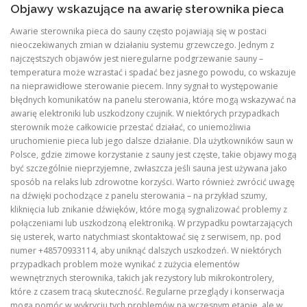
Objawy wskazujące na awarię sterownika pieca
Awarie sterownika pieca do sauny często pojawiają się w postaci
nieoczekiwanych zmian w działaniu systemu grzewczego. Jednym z
najczęstszych objawów jest nieregularne podgrzewanie sauny –
temperatura może wzrastać i spadać bez jasnego powodu, co wskazuje
na nieprawidłowe sterowanie piecem. Inny sygnał to występowanie
błędnych komunikatów na panelu sterowania, które mogą wskazywać na
awarię elektroniki lub uszkodzony czujnik. W niektórych przypadkach
sterownik może całkowicie przestać działać, co uniemożliwia
uruchomienie pieca lub jego dalsze działanie. Dla użytkowników saun w
Polsce, gdzie zimowe korzystanie z sauny jest częste, takie objawy mogą
być szczególnie nieprzyjemne, zwłaszcza jeśli sauna jest używana jako
sposób na relaks lub zdrowotne korzyści. Warto również zwrócić uwagę
na dźwięki pochodzące z panelu sterowania – na przykład szumy,
kliknięcia lub znikanie dźwięków, które mogą sygnalizować problemy z
połączeniami lub uszkodzoną elektroniką. W przypadku powtarzających
się usterek, warto natychmiast skontaktować się z serwisem, np. pod
numer +48570933114, aby uniknąć dalszych uszkodzeń. W niektórych
przypadkach problem może wynikać z zużycia elementów
wewnętrznych sterownika, takich jak rezystory lub mikrokontrolery,
które z czasem tracą skuteczność. Regularne przeglądy i konserwacja
mogą pomóc w wykryciu tych problemów na wczesnym etapie, ale w