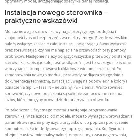
optymalny model, uwzględniając specyfikę danej instalacji.
Instalacja nowego sterownika –
praktyczne wskazówki
Montaż nowego sterownika wymaga precyzyjnego podejścia i
znajomości zasad bezpieczeństwa elektrycznego. Przede wszystkim
należy wyłączyć zasilanie całej instalacji, odłączając główny wyłącznik
oraz sprawdzając, czy nie ma napięcia na przewodach przy pomocy
próbników. Następnie należy odłączyć wszystkie przewody od starego
sterownika, zapisując kolejność podłączeń – jest to szczególnie istotne
w przypadku skomplikowanych układów z wieloma czujnikami. Po
zamontowaniu nowego modułu, przewody podłącza się zgodnie z
dokumentacją techniczną, zwracając uwagę na odpowiednie kolory i
oznaczenia (np. L – faza, N – neutralny, PE – ziemia). Warto również
sprawdzić, czy nowe połączenia są solidnie zamocowane i nie ma
luzów, które mogłyby prowadzić do przerywania obwodu.
Po zakończeniu fizycznego montażu następuje programowanie
sterownika. W zależności od modelu, może to wymagać wprowadzenia
parametrów ręcznie przy użyciu przycisków lub poprzez podłączenie
komputera i użycie dedykowanego oprogramowania. Konfiguracja
obejmuje ustawienie maksymalnej temperatury, czasu nagrzewania,