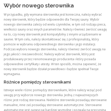
Wybór nowego sterownika
W przypadku, gdy wymiana sterownika jest konieczna, należy wybrać
nowy sterownik, który będzie odpowiedni dla Twojej sauny. Wybór
nowego sterownika zależy od wielu czynników, w tym od rodzaju pieca,
wielkości sauny oraz innych parametrów. Należy również zwrócić uwagę
na to, czy nowy sterownik jest kompatybilny z innymi urządzeniami w
saunie. W tym celu, należy skontaktować się z profesjonalistą, który
pomoże w wybraniu odpowiedniego sterownika i jego instalacji.
Podczas wyboru nowego sterownika, należy również zwrócić uwagę na
jego jakość i niezawodność. Należy wybrać sterownik, który jest
produkowany przez renomowanego producenta i który posiada
odpowiednie certyfikaty i atesty. W ten sposób, można zapewnić, że
nowy sterownik będzie działał prawidłowo i będzie spełniał Twoje
wymagania.
Różnice pomiędzy sterownikami
Istnieje wiele różnic pomiędzy sterownikami, które należy wziąć pod
uwagę przy wyborze nowego sterownika. Jedną z najważniejszych
różnic jest rodzaj sterowania. Niektóre sterowniki posiadają sterowanie
manualne, inne zaś posiadają sterowanie automatyczne. Sterowanie
automatyczne jest zazwyczaj bardziej wygodne i pozwala na precyzyjną