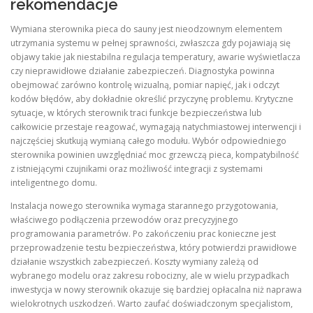
rekomendacje
Wymiana sterownika pieca do sauny jest nieodzownym elementem
utrzymania systemu w pełnej sprawności, zwłaszcza gdy pojawiają się
objawy takie jak niestabilna regulacja temperatury, awarie wyświetlacza
czy nieprawidłowe działanie zabezpieczeń. Diagnostyka powinna
obejmować zarówno kontrolę wizualną, pomiar napięć, jak i odczyt
kodów błędów, aby dokładnie określić przyczynę problemu. Krytyczne
sytuacje, w których sterownik traci funkcje bezpieczeństwa lub
całkowicie przestaje reagować, wymagają natychmiastowej interwencji i
najczęściej skutkują wymianą całego modułu. Wybór odpowiedniego
sterownika powinien uwzględniać moc grzewczą pieca, kompatybilność
z istniejącymi czujnikami oraz możliwość integracji z systemami
inteligentnego domu.
Instalacja nowego sterownika wymaga starannego przygotowania,
właściwego podłączenia przewodów oraz precyzyjnego
programowania parametrów. Po zakończeniu prac konieczne jest
przeprowadzenie testu bezpieczeństwa, który potwierdzi prawidłowe
działanie wszystkich zabezpieczeń. Koszty wymiany zależą od
wybranego modelu oraz zakresu robocizny, ale w wielu przypadkach
inwestycja w nowy sterownik okazuje się bardziej opłacalna niż naprawa
wielokrotnych uszkodzeń. Warto zaufać doświadczonym specjalistom,