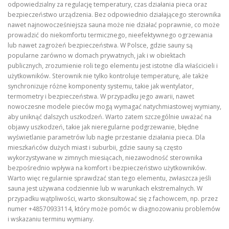
odpowiedzialny za regulację temperatury, czas działania pieca oraz
bezpieczeństwo urządzenia. Bez odpowiednio działającego sterownika
nawet najnowocześniejsza sauna może nie działać poprawnie, co może
prowadzić do niekomfortu termicznego, nieefektywnego ogrzewania
lub nawet zagrożeń bezpieczeństwa. W Polsce, gdzie sauny są
popularne zarówno w domach prywatnych, jak i w obiektach
publicznych, zrozumienie roli tego elementu jest istotne dla właścicieli i
użytkowników. Sterownik nie tylko kontroluje temperaturę, ale także
synchronizuje różne komponenty systemu, takie jak wentylator,
termometry i bezpieczeństwa. W przypadku jego awarii, nawet
nowoczesne modele pieców mogą wymagać natychmiastowej wymiany,
aby uniknąć dalszych uszkodzeń. Warto zatem szczególnie uważać na
objawy uszkodzeń, takie jak nieregularne podgrzewanie, błędne
wyświetlanie parametrów lub nagłe przestanie działania pieca. Dla
mieszkańców dużych miast i suburbii, gdzie sauny są często
wykorzystywane w zimnych miesiącach, niezawodność sterownika
bezpośrednio wpływa na komfort i bezpieczeństwo użytkowników.
Warto więc regularnie sprawdzać stan tego elementu, zwłaszcza jeśli
sauna jest używana codziennie lub w warunkach ekstremalnych. W
przypadku wątpliwości, warto skonsultować się z fachowcem, np. przez
numer +48570933114, który może pomóc w diagnozowaniu problemów
i wskazaniu terminu wymiany.