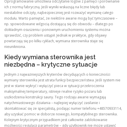
Oprogramowanie umożliwia odczytanie logów z pamięci i porównanie
ich z normą fabryczną. Jeśli wyniki wskazują na liczne błędy lub
niestabilne odczyty, najbezpieczniej jest rozważyć wymianę całego
modułu. Warto pamiętać, że niektóre awarie mogą być tymczasowe –
np. spowodowane wilgocią dostającą się do obwodu – dlatego po
dokładnym osuszeniu i ponownym uruchomieniu systemu można
sprawdzić, czy problem ustąpił. Jednak w praktyce, gdy objawy
powtarzają się po kilku cyklach, wymiana sterownika staje się
nieunikniona.
Kiedy wymiana sterownika jest
niezbędna – krytyczne sytuacje
Jednym z najważniejszych kryteriów decydujących o konieczności
wymiany sterownika jest utrata funkcji bezpieczeństwa. Jeśli system nie
jest w stanie wykryć i wyłączyć pieca w sytuacji przekroczenia
maksymalnej temperatury, istnieje realne ryzyko pożaru lub
uszkodzenia konstrukcji sauny. Tego rodzaju awarie wymagają
natychmiastowego działania – najlepiej wyłączyć zasilanie i
skontaktować się ze specjalistą, podając numer telefonu +48570933114,
aby uzyskać pomoc w doborze nowego, kompatybilnego sterownika.
Kolejnym krytycznym przypadkiem jest całkowite zablokowanie
możliwości regulacji parametrów – gdy użytkownik nie może ustawić