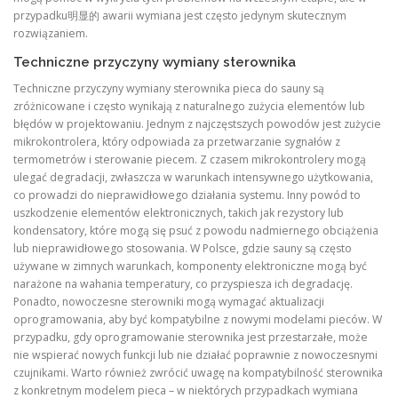
przypadku明显的 awarii wymiana jest często jedynym skutecznym
rozwiązaniem.
Techniczne przyczyny wymiany sterownika
Techniczne przyczyny wymiany sterownika pieca do sauny są
zróżnicowane i często wynikają z naturalnego zużycia elementów lub
błędów w projektowaniu. Jednym z najczęstszych powodów jest zużycie
mikrokontrolera, który odpowiada za przetwarzanie sygnałów z
termometrów i sterowanie piecem. Z czasem mikrokontrolery mogą
ulegać degradacji, zwłaszcza w warunkach intensywnego użytkowania,
co prowadzi do nieprawidłowego działania systemu. Inny powód to
uszkodzenie elementów elektronicznych, takich jak rezystory lub
kondensatory, które mogą się psuć z powodu nadmiernego obciążenia
lub nieprawidłowego stosowania. W Polsce, gdzie sauny są często
używane w zimnych warunkach, komponenty elektroniczne mogą być
narażone na wahania temperatury, co przyspiesza ich degradację.
Ponadto, nowoczesne sterowniki mogą wymagać aktualizacji
oprogramowania, aby być kompatybilne z nowymi modelami pieców. W
przypadku, gdy oprogramowanie sterownika jest przestarzałe, może
nie wspierać nowych funkcji lub nie działać poprawnie z nowoczesnymi
czujnikami. Warto również zwrócić uwagę na kompatybilność sterownika
z konkretnym modelem pieca – w niektórych przypadkach wymiana