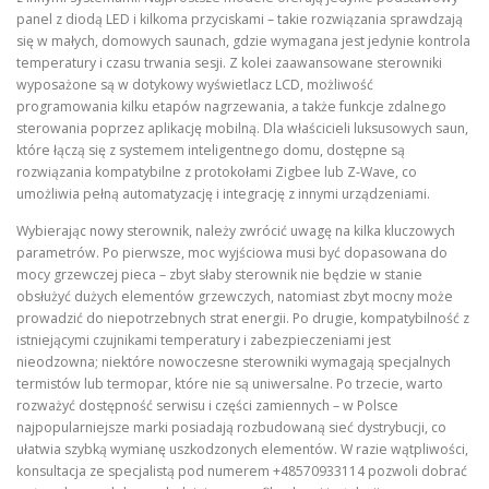
panel z diodą LED i kilkoma przyciskami – takie rozwiązania sprawdzają
się w małych, domowych saunach, gdzie wymagana jest jedynie kontrola
temperatury i czasu trwania sesji. Z kolei zaawansowane sterowniki
wyposażone są w dotykowy wyświetlacz LCD, możliwość
programowania kilku etapów nagrzewania, a także funkcje zdalnego
sterowania poprzez aplikację mobilną. Dla właścicieli luksusowych saun,
które łączą się z systemem inteligentnego domu, dostępne są
rozwiązania kompatybilne z protokołami Zigbee lub Z‑Wave, co
umożliwia pełną automatyzację i integrację z innymi urządzeniami.
Wybierając nowy sterownik, należy zwrócić uwagę na kilka kluczowych
parametrów. Po pierwsze, moc wyjściowa musi być dopasowana do
mocy grzewczej pieca – zbyt słaby sterownik nie będzie w stanie
obsłużyć dużych elementów grzewczych, natomiast zbyt mocny może
prowadzić do niepotrzebnych strat energii. Po drugie, kompatybilność z
istniejącymi czujnikami temperatury i zabezpieczeniami jest
nieodzowna; niektóre nowoczesne sterowniki wymagają specjalnych
termistów lub termopar, które nie są uniwersalne. Po trzecie, warto
rozważyć dostępność serwisu i części zamiennych – w Polsce
najpopularniejsze marki posiadają rozbudowaną sieć dystrybucji, co
ułatwia szybką wymianę uszkodzonych elementów. W razie wątpliwości,
konsultacja ze specjalistą pod numerem +48570933114 pozwoli dobrać