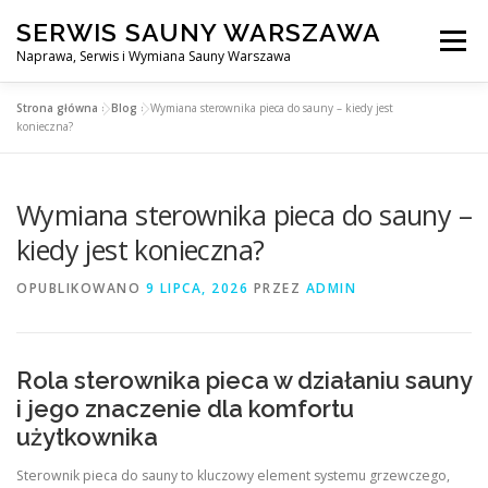
Przejdź
SERWIS SAUNY WARSZAWA
do
Menu
treści
Naprawa, Serwis i Wymiana Sauny Warszawa
Strona główna
»
Blog
»
Wymiana sterownika pieca do sauny – kiedy jest
SERWIS DO SAUNY WARSZAWA
BLOG
KONTAKT
konieczna?
Wymiana sterownika pieca do sauny –
kiedy jest konieczna?
OPUBLIKOWANO
9 LIPCA, 2026
PRZEZ
ADMIN
Rola sterownika pieca w działaniu sauny
i jego znaczenie dla komfortu
użytkownika
Sterownik pieca do sauny to kluczowy element systemu grzewczego,