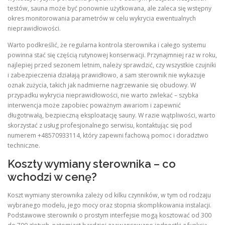
testów, sauna może być ponownie użytkowana, ale zaleca się wstępny
okres monitorowania parametrów w celu wykrycia ewentualnych
nieprawidłowości.
Warto podkreślić, że regularna kontrola sterownika i całego systemu
powinna stać się częścią rutynowej konserwacji. Przynajmniej raz w roku,
najlepiej przed sezonem letnim, należy sprawdzić, czy wszystkie czujniki
i zabezpieczenia działają prawidłowo, a sam sterownik nie wykazuje
oznak zużycia, takich jak nadmierne nagrzewanie się obudowy. W
przypadku wykrycia nieprawidłowości, nie warto zwlekać – szybka
interwencja może zapobiec poważnym awariom i zapewnić
długotrwałą, bezpieczną eksploatację sauny. W razie wątpliwości, warto
skorzystać z usług profesjonalnego serwisu, kontaktując się pod
numerem +48570933114, który zapewni fachową pomoc i doradztwo
techniczne.
Koszty wymiany sterownika – co
wchodzi w cenę?
Koszt wymiany sterownika zależy od kilku czynników, w tym od rodzaju
wybranego modelu, jego mocy oraz stopnia skomplikowania instalacji.
Podstawowe sterowniki o prostym interfejsie mogą kosztować od 300