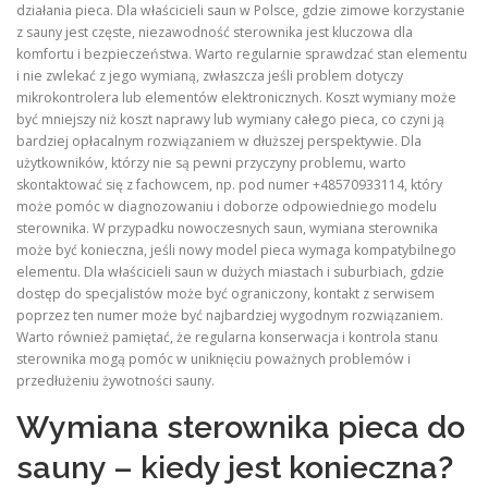
działania pieca. Dla właścicieli saun w Polsce, gdzie zimowe korzystanie
z sauny jest częste, niezawodność sterownika jest kluczowa dla
komfortu i bezpieczeństwa. Warto regularnie sprawdzać stan elementu
i nie zwlekać z jego wymianą, zwłaszcza jeśli problem dotyczy
mikrokontrolera lub elementów elektronicznych. Koszt wymiany może
być mniejszy niż koszt naprawy lub wymiany całego pieca, co czyni ją
bardziej opłacalnym rozwiązaniem w dłuższej perspektywie. Dla
użytkowników, którzy nie są pewni przyczyny problemu, warto
skontaktować się z fachowcem, np. pod numer +48570933114, który
może pomóc w diagnozowaniu i doborze odpowiedniego modelu
sterownika. W przypadku nowoczesnych saun, wymiana sterownika
może być konieczna, jeśli nowy model pieca wymaga kompatybilnego
elementu. Dla właścicieli saun w dużych miastach i suburbiach, gdzie
dostęp do specjalistów może być ograniczony, kontakt z serwisem
poprzez ten numer może być najbardziej wygodnym rozwiązaniem.
Warto również pamiętać, że regularna konserwacja i kontrola stanu
sterownika mogą pomóc w uniknięciu poważnych problemów i
przedłużeniu żywotności sauny.
Wymiana sterownika pieca do
sauny – kiedy jest konieczna?