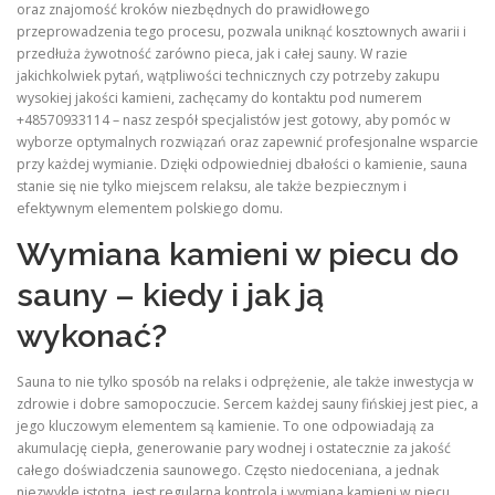
oraz znajomość kroków niezbędnych do prawidłowego
przeprowadzenia tego procesu, pozwala uniknąć kosztownych awarii i
przedłuża żywotność zarówno pieca, jak i całej sauny. W razie
jakichkolwiek pytań, wątpliwości technicznych czy potrzeby zakupu
wysokiej jakości kamieni, zachęcamy do kontaktu pod numerem
+48570933114 – nasz zespół specjalistów jest gotowy, aby pomóc w
wyborze optymalnych rozwiązań oraz zapewnić profesjonalne wsparcie
przy każdej wymianie. Dzięki odpowiedniej dbałości o kamienie, sauna
stanie się nie tylko miejscem relaksu, ale także bezpiecznym i
efektywnym elementem polskiego domu.
Wymiana kamieni w piecu do
sauny – kiedy i jak ją
wykonać?
Sauna to nie tylko sposób na relaks i odprężenie, ale także inwestycja w
zdrowie i dobre samopoczucie. Sercem każdej sauny fińskiej jest piec, a
jego kluczowym elementem są kamienie. To one odpowiadają za
akumulację ciepła, generowanie pary wodnej i ostatecznie za jakość
całego doświadczenia saunowego. Często niedoceniana, a jednak
niezwykle istotna, jest regularna kontrola i wymiana kamieni w piecu.