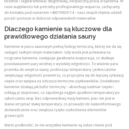
kosztów i zagwarantować długotrwałą, bezpieczną pracę urządzenia. W
razie wątpliwości lub potrzeby profesjonalnego wsparcia, zachęcamy
do kontaktu pod numerem +48570933114 – nasz zespół chętnie udzieli
porad i pomoże w doborze odpowiednich materiałów.
Dlaczego kamienie są kluczowe dla
prawidłowego działania sauny
Kamienie w piecu saunowym pełnią funkcję termiczną, której nie da się
zastąpić żadnym innym materiałem. Gdy woda jest polewana na
rozgrzane kamienie, następuje gwałtowna evaporacja, co skutkuje
powstawaniem pary wodnej o wysokiej wilgotności. To właśnie para
przenika do wnętrza sauny, podnosząc temperaturę i jednocześnie
zwiększając wilgotność powietrza, co przyczynia się do lepszej cyrkulacji
ciepła oraz wpływa na odczucia termiczne użytkowników. Dodatkowo
kamienie działają jak bufor termiczny – absorbują nadmiar ciepła i
oddają je stopniowo, co zapobiega nagłym spadkom temperatury po
zakończeniu sesji. Bez odpowiedniej masy kamieni, piec nie jest w
stanie utrzymać stałej temperatury, co prowadzi do niekomfortowego
doświadczenia oraz zwiększa ryzyko uszkodzenia elementów
grzewczych.
Warto podkreślić, że nie wszystkie kamienie są sobie równe pod