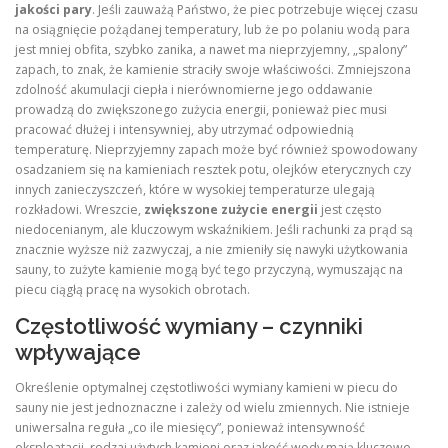
jakości pary
. Jeśli zauważą Państwo, że piec potrzebuje więcej czasu
na osiągnięcie pożądanej temperatury, lub że po polaniu wodą para
jest mniej obfita, szybko zanika, a nawet ma nieprzyjemny, „spalony”
zapach, to znak, że kamienie straciły swoje właściwości. Zmniejszona
zdolność akumulacji ciepła i nierównomierne jego oddawanie
prowadzą do zwiększonego zużycia energii, ponieważ piec musi
pracować dłużej i intensywniej, aby utrzymać odpowiednią
temperaturę. Nieprzyjemny zapach może być również spowodowany
osadzaniem się na kamieniach resztek potu, olejków eterycznych czy
innych zanieczyszczeń, które w wysokiej temperaturze ulegają
rozkładowi. Wreszcie,
zwiększone zużycie energii
jest często
niedocenianym, ale kluczowym wskaźnikiem. Jeśli rachunki za prąd są
znacznie wyższe niż zazwyczaj, a nie zmieniły się nawyki użytkowania
sauny, to zużyte kamienie mogą być tego przyczyną, wymuszając na
piecu ciągłą pracę na wysokich obrotach.
Częstotliwość wymiany – czynniki
wpływające
Określenie optymalnej częstotliwości wymiany kamieni w piecu do
sauny nie jest jednoznaczne i zależy od wielu zmiennych. Nie istnieje
uniwersalna reguła „co ile miesięcy”, ponieważ intensywność
eksploatacji, rodzaj użytych kamieni oraz jakość wody mają kluczowe