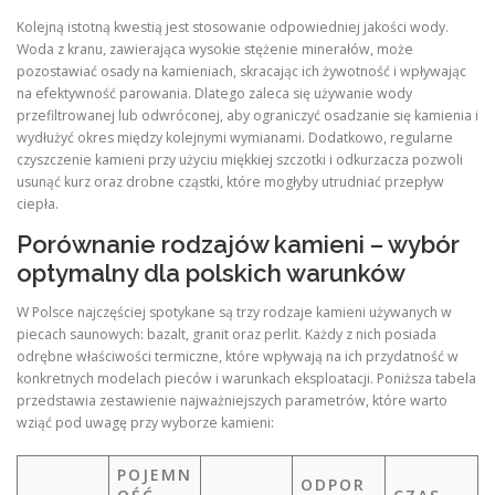
Kolejną istotną kwestią jest stosowanie odpowiedniej jakości wody.
Woda z kranu, zawierająca wysokie stężenie minerałów, może
pozostawiać osady na kamieniach, skracając ich żywotność i wpływając
na efektywność parowania. Dlatego zaleca się używanie wody
przefiltrowanej lub odwróconej, aby ograniczyć osadzanie się kamienia i
wydłużyć okres między kolejnymi wymianami. Dodatkowo, regularne
czyszczenie kamieni przy użyciu miękkiej szczotki i odkurzacza pozwoli
usunąć kurz oraz drobne cząstki, które mogłyby utrudniać przepływ
ciepła.
Porównanie rodzajów kamieni – wybór
optymalny dla polskich warunków
W Polsce najczęściej spotykane są trzy rodzaje kamieni używanych w
piecach saunowych: bazalt, granit oraz perlit. Każdy z nich posiada
odrębne właściwości termiczne, które wpływają na ich przydatność w
konkretnych modelach pieców i warunkach eksploatacji. Poniższa tabela
przedstawia zestawienie najważniejszych parametrów, które warto
wziąć pod uwagę przy wyborze kamieni:
POJEMN
ODPOR