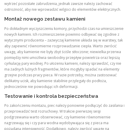
wytrzeć pozostałe zabrudzenia, jednak zawsze należy zachować
ostrożność, aby nie wprowadzić wilgoci do elementów elektrycznych.
Montaż nowego zestawu kamieni
Po dokładnym wyczyszczeniu komory, przychodzi czas na umieszczenie
nowych kamieni. Ich rozmieszczenie powinno odbywać się zgodnie z
wytycznymi producenta – zazwyczaj kamienie układa się w warstwy, tak
aby zapewnić równomierne rozprowadzanie ciepła. Warto zwrócić
uwagę, aby kamienie nie były zbyt ściśle stłoczone; niewielka przerwa
pomiędzy nimi umożliwia swobodny przepływ powietrza oraz lepszą
cyrkulację pary wodnej. Po ułożeniu kamieni, należy sprawdzić, czy nie
ma żadnych luźnych fragmentów, które mogłyby spadać na elementy
grzejne podczas pracy pieca. W razie potrzeby, można zastosować
delikatny ucisk, aby kamienie stabilnie przylegały do podłoża,
jednocześnie nie powodując ich deformacji.
Testowanie i kontrola bezpieczeństwa
Po zakończeniu montażu, piec należy ponownie podłączyć do zasilania i
przeprowadzić test rozruchowy. W trakcie pierwszej sesji
podgrzewania warto obserwować, czy kamienie równomiernie
nagrzewają się i czy para wodna wydobywająca się z pieca ma
pożądaną intensywność. Dodatkowo, należy zwrócić uwagę na