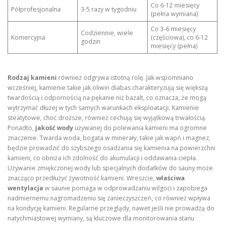
Co 6-12 miesięcy
Półprofesjonalna
3-5 razy w tygodniu
(pełna wymiana)
Co 3-6 miesięcy
Codziennie, wiele
Komercyjna
(częściowa), co 6-12
godzin
miesięcy (pełna)
Rodzaj kamieni
również odgrywa istotną rolę. Jak wspomniano
wcześniej, kamienie takie jak oliwin diabas charakteryzują się większą
twardością i odpornością na pękanie niż bazalt, co oznacza, że mogą
wytrzymać dłużej w tych samych warunkach eksploatacji. Kamienie
steatytowe, choć droższe, również cechują się wyjątkową trwałością.
Ponadto,
jakość wody
używanej do polewania kamieni ma ogromne
znaczenie. Twarda woda, bogata w minerały, takie jak wapń i magnez,
będzie prowadzić do szybszego osadzania się kamienia na powierzchni
kamieni, co obniża ich zdolność do akumulacji i oddawania ciepła.
Używanie zmiękczonej wody lub specjalnych dodatków do sauny może
znacząco przedłużyć żywotność kamieni. Wreszcie,
właściwa
wentylacja
w saunie pomaga w odprowadzaniu wilgoci i zapobiega
nadmiernemu nagromadzeniu się zanieczyszczeń, co również wpływa
na kondycję kamieni. Regularne przeglądy, nawet jeśli nie prowadzą do
natychmiastowej wymiany, są kluczowe dla monitorowania stanu