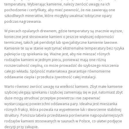
temperaturę. Wybierając kamienie, należy zwrócić uwagę na ich
pochodzenie i certyfikaty, aby mieć pewność, że nie zawierają one
szkodliwych minerałów, które mogłyby uwalniać toksyczne opary
podczas nagrzewania.
W piecach opalanych drewnem, gdzie temperatury są znacznie wyższe,
konieczne jest stosowanie kamieni o jeszcze większej odporności
termicznej, takich jak peridotyt lub specjalistyczne kamienie lawowe.
Kamienie te są w stanie wytrzymać ekstremalne temperatury bez ryzyka
pęknięcia czy spiekania się. Ważne jest, aby nie mieszać różnych
rodzajów kamieni w jednym piecu, ponieważ mają one różną
rozszerzalność cieplną, co może prowadzić do szybszego niszczenia
całego wkładu. Spójność materiałowa gwarantuje równomierne
oddawanie ciepła i przedłuża żywotność całej instalacji.
Warto również zwrócić uwagę na wielkość kamieni. Zbyt małe kamienie
szybciej ulegają spiekaniu i szybciej zamieniają się w pył, natomiast zbyt
duże mogą utrudniać przepływ powietrza i nie zapewniać
wystarczającej powierzchni oddawania pary. Idealna jest mieszanka
różnych frakcji, która pozwala na wypełnienie luk i stworzenie stabilnej
struktury. Poniższa tabela przedstawia porównanie najpopularniejszych
rodzajów kamieni stosowanych w saunach w Polsce, co ułatwi podjęcie
decyzji przy zakupie.