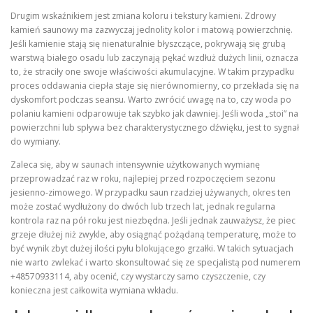
Drugim wskaźnikiem jest zmiana koloru i tekstury kamieni. Zdrowy
kamień saunowy ma zazwyczaj jednolity kolor i matową powierzchnię.
Jeśli kamienie stają się nienaturalnie błyszczące, pokrywają się grubą
warstwą białego osadu lub zaczynają pękać wzdłuż dużych linii, oznacza
to, że straciły one swoje właściwości akumulacyjne. W takim przypadku
proces oddawania ciepła staje się nierównomierny, co przekłada się na
dyskomfort podczas seansu. Warto zwrócić uwagę na to, czy woda po
polaniu kamieni odparowuje tak szybko jak dawniej. Jeśli woda „stoi” na
powierzchni lub spływa bez charakterystycznego dźwięku, jest to sygnał
do wymiany.
Zaleca się, aby w saunach intensywnie użytkowanych wymianę
przeprowadzać raz w roku, najlepiej przed rozpoczęciem sezonu
jesienno-zimowego. W przypadku saun rzadziej używanych, okres ten
może zostać wydłużony do dwóch lub trzech lat, jednak regularna
kontrola raz na pół roku jest niezbędna. Jeśli jednak zauważysz, że piec
grzeje dłużej niż zwykle, aby osiągnąć pożądaną temperaturę, może to
być wynik zbyt dużej ilości pyłu blokującego grzałki. W takich sytuacjach
nie warto zwlekać i warto skonsultować się ze specjalistą pod numerem
+48570933114, aby ocenić, czy wystarczy samo czyszczenie, czy
konieczna jest całkowita wymiana wkładu.