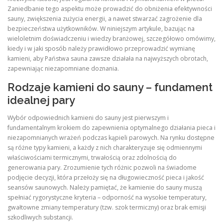
Zaniedbanie tego aspektu może prowadzić do obniżenia efektywności
sauny, zwiększenia zużycia energii, a nawet stwarzać zagrożenie dla
bezpieczeństwa użytkowników. W niniejszym artykule, bazując na
wieloletnim doświadczeniu i wiedzy branżowej, szczegółowo omówimy,
kiedy i w jaki sposób należy prawidłowo przeprowadzić wymianę
kamieni, aby Państwa sauna zawsze działała na najwyższych obrotach,
zapewniając niezapomniane doznania.
Rodzaje kamieni do sauny – fundament
idealnej pary
Wybór odpowiednich kamieni do sauny jest pierwszym i
fundamentalnym krokiem do zapewnienia optymalnego działania pieca i
niezapomnianych wrażeń podczas kąpieli parowych. Na rynku dostępne
są różne typy kamieni, a każdy z nich charakteryzuje się odmiennymi
właściwościami termicznymi, trwałością oraz zdolnością do
generowania pary. Zrozumienie tych różnic pozwoli na świadome
podjęcie decyzji, która przełoży się na długowieczność pieca i jakość
seansów saunowych. Należy pamiętać, że kamienie do sauny muszą
spełniać rygorystyczne kryteria – odporność na wysokie temperatury,
gwałtowne zmiany temperatury (tzw. szok termiczny) oraz brak emisji
szkodliwych substancji.