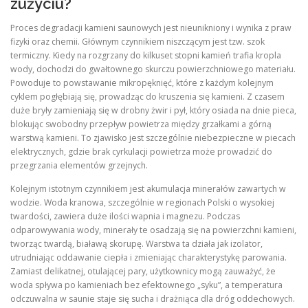
zużyciu?
Proces degradacji kamieni saunowych jest nieunikniony i wynika z praw
fizyki oraz chemii. Głównym czynnikiem niszczącym jest tzw. szok
termiczny. Kiedy na rozgrzany do kilkuset stopni kamień trafia kropla
wody, dochodzi do gwałtownego skurczu powierzchniowego materiału.
Powoduje to powstawanie mikropęknięć, które z każdym kolejnym
cyklem pogłębiają się, prowadząc do kruszenia się kamieni. Z czasem
duże bryły zamieniają się w drobny żwir i pył, który osiada na dnie pieca,
blokując swobodny przepływ powietrza między grzałkami a górną
warstwą kamieni. To zjawisko jest szczególnie niebezpieczne w piecach
elektrycznych, gdzie brak cyrkulacji powietrza może prowadzić do
przegrzania elementów grzejnych.
Kolejnym istotnym czynnikiem jest akumulacja minerałów zawartych w
wodzie. Woda kranowa, szczególnie w regionach Polski o wysokiej
twardości, zawiera duże ilości wapnia i magnezu. Podczas
odparowywania wody, minerały te osadzają się na powierzchni kamieni,
tworząc twardą, białawą skorupę. Warstwa ta działa jak izolator,
utrudniając oddawanie ciepła i zmieniając charakterystykę parowania.
Zamiast delikatnej, otulającej pary, użytkownicy mogą zauważyć, że
woda spływa po kamieniach bez efektownego „syku”, a temperatura
odczuwalna w saunie staje się sucha i drażniąca dla dróg oddechowych.