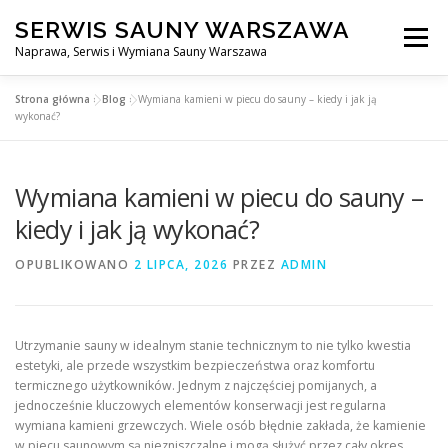
Przejdź
SERWIS SAUNY WARSZAWA
do
Menu
treści
Naprawa, Serwis i Wymiana Sauny Warszawa
Strona główna
»
Blog
»
Wymiana kamieni w piecu do sauny – kiedy i jak ją
SERWIS DO SAUNY WARSZAWA
BLOG
KONTAKT
wykonać?
Wymiana kamieni w piecu do sauny –
kiedy i jak ją wykonać?
OPUBLIKOWANO
2 LIPCA, 2026
PRZEZ
ADMIN
Utrzymanie sauny w idealnym stanie technicznym to nie tylko kwestia
estetyki, ale przede wszystkim bezpieczeństwa oraz komfortu
termicznego użytkowników. Jednym z najczęściej pomijanych, a
jednocześnie kluczowych elementów konserwacji jest regularna
wymiana kamieni grzewczych. Wiele osób błędnie zakłada, że kamienie
w piecu saunowym są niezniszczalne i mogą służyć przez cały okres