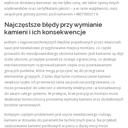
wyborze dostawcy kierować się nie tylko ceną, ale także opinią innych
użytkowników oraz certyfikatami jakości – a w razie wątpliwości, nasz
zespół jest gotowy pomóc pod numerem +48570933114.
Najczęstsze błędy przy wymianie
kamieni i ich konsekwencje
Jednym z najpowszechniejszych błędów popełnianych przez właścicieli
saun jest niewłaściwe przygotowanie miejsca montażu, co często
prowadzi do nieodpowiedniego ułożenia kamieni. Jeśli kamienie są zbyt
ściśle ułożone, przepływ powietrza zostaje ograniczony, co skutkuje
nierównomiernym rozprowadzaniem ciepła oraz powstawaniem
gorących punktów, które mogą przyczynić się do przegrzania
elementów grzejnych. Z kolei zbyt luźne rozmieszczenie kamieni
zwiększa ryzyko ich przemieszczania się podczas podgrzewania, co
może prowadzić do uderzeń o elementy elektryczne i w konsekwencji
do awarii całego systemu. W praktyce, brak precyzji w montażu może
skutkować koniecznością ponownej wymiany kamieni oraz dodatkowych
kosztów serwisowych.
Kolejnym częstym problemem jest użycie niewłaściwego rodzaju
kamieni w stosunku do parametrów technicznych pieca. Na przykład,
zastosowanie kamieni perlitowych w piecu o dużej mocy może