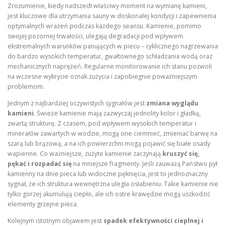
Zrozumienie, kiedy nadszedł właściwy moment na wymianę kamieni,
jest kluczowe dla utrzymania sauny w doskonałej kondycji i zapewnienia
optymalnych wrażeń podczas każdego seansu. Kamienie, pomimo
swojej pozornej trwałości, ulegają degradacji pod wpływem
ekstremalnych warunków panujących w piecu – cyklicznego nagrzewania
do bardzo wysokich temperatur, gwałtownego schładzania wodą oraz
mechanicznych naprężeń. Regularne monitorowanie ich stanu pozwoli
na wczesne wykrycie oznak zużycia i zapobiegnie poważniejszym
problemom.
Jednym z najbardziej oczywistych sygnałów jest
zmiana wyglądu
kamieni
. Świeże kamienie mają zazwyczaj jednolity kolor i gładką,
zwartą strukturę. Z czasem, pod wpływem wysokich temperatur i
minerałów zawartych w wodzie, mogą one ciemnieć, zmieniać barwę na
szarą lub brązową, a na ich powierzchni mogą pojawić się białe osady
wapienne. Co ważniejsze, zużyte kamienie zaczynają
kruszyć się,
pękać i rozpadać się
na mniejsze fragmenty. Jeśli zauważą Państwo pył
kamienny na dnie pieca lub widoczne pęknięcia, jest to jednoznaczny
sygnał, że ich struktura wewnętrzna uległa osłabieniu. Takie kamienie nie
tylko gorzej akumulują ciepło, ale ich ostre krawędzie mogą uszkodzić
elementy grzejne pieca.
Kolejnym istotnym objawem jest
spadek efektywności cieplnej i