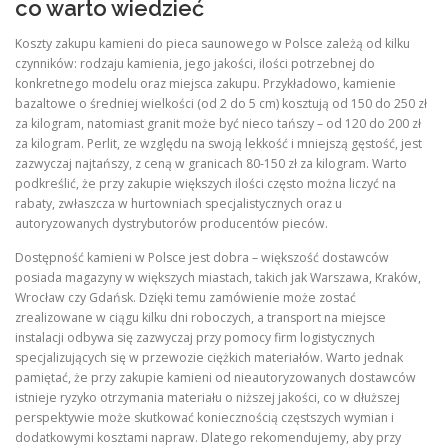
co warto wiedzieć
Koszty zakupu kamieni do pieca saunowego w Polsce zależą od kilku
czynników: rodzaju kamienia, jego jakości, ilości potrzebnej do
konkretnego modelu oraz miejsca zakupu. Przykładowo, kamienie
bazaltowe o średniej wielkości (od 2 do 5 cm) kosztują od 150 do 250 zł
za kilogram, natomiast granit może być nieco tańszy – od 120 do 200 zł
za kilogram. Perlit, ze względu na swoją lekkość i mniejszą gęstość, jest
zazwyczaj najtańszy, z ceną w granicach 80‑150 zł za kilogram. Warto
podkreślić, że przy zakupie większych ilości często można liczyć na
rabaty, zwłaszcza w hurtowniach specjalistycznych oraz u
autoryzowanych dystrybutorów producentów pieców.
Dostępność kamieni w Polsce jest dobra – większość dostawców
posiada magazyny w większych miastach, takich jak Warszawa, Kraków,
Wrocław czy Gdańsk. Dzięki temu zamówienie może zostać
zrealizowane w ciągu kilku dni roboczych, a transport na miejsce
instalacji odbywa się zazwyczaj przy pomocy firm logistycznych
specjalizujących się w przewozie ciężkich materiałów. Warto jednak
pamiętać, że przy zakupie kamieni od nieautoryzowanych dostawców
istnieje ryzyko otrzymania materiału o niższej jakości, co w dłuższej
perspektywie może skutkować koniecznością częstszych wymian i
dodatkowymi kosztami napraw. Dlatego rekomendujemy, aby przy