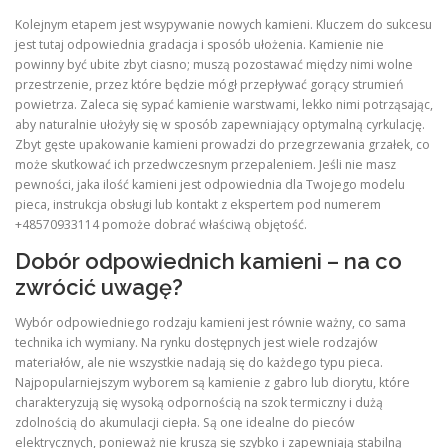
Kolejnym etapem jest wsypywanie nowych kamieni. Kluczem do sukcesu
jest tutaj odpowiednia gradacja i sposób ułożenia. Kamienie nie
powinny być ubite zbyt ciasno; muszą pozostawać między nimi wolne
przestrzenie, przez które będzie mógł przepływać gorący strumień
powietrza. Zaleca się sypać kamienie warstwami, lekko nimi potrząsając,
aby naturalnie ułożyły się w sposób zapewniający optymalną cyrkulację.
Zbyt gęste upakowanie kamieni prowadzi do przegrzewania grzałek, co
może skutkować ich przedwczesnym przepaleniem. Jeśli nie masz
pewności, jaka ilość kamieni jest odpowiednia dla Twojego modelu
pieca, instrukcja obsługi lub kontakt z ekspertem pod numerem
+48570933114 pomoże dobrać właściwą objętość.
Dobór odpowiednich kamieni – na co
zwrócić uwagę?
Wybór odpowiedniego rodzaju kamieni jest równie ważny, co sama
technika ich wymiany. Na rynku dostępnych jest wiele rodzajów
materiałów, ale nie wszystkie nadają się do każdego typu pieca.
Najpopularniejszym wyborem są kamienie z gabro lub diorytu, które
charakteryzują się wysoką odpornością na szok termiczny i dużą
zdolnością do akumulacji ciepła. Są one idealne do pieców
elektrycznych, ponieważ nie kruszą się szybko i zapewniają stabilną