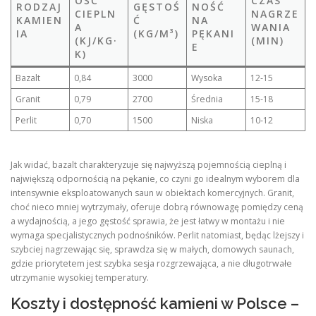
OŚĆ
CZAS
RODZAJ
GĘSTOŚ
NOŚĆ
CIEPLN
NAGRZE
KAMIEN
Ć
NA
A
WANIA
IA
(KG/M³)
PĘKANI
(KJ/KG·
(MIN)
E
K)
Bazalt
0,84
3000
Wysoka
12‑15
Granit
0,79
2700
Średnia
15‑18
Perlit
0,70
1500
Niska
10‑12
Jak widać, bazalt charakteryzuje się najwyższą pojemnością cieplną i
największą odpornością na pękanie, co czyni go idealnym wyborem dla
intensywnie eksploatowanych saun w obiektach komercyjnych. Granit,
choć nieco mniej wytrzymały, oferuje dobrą równowagę pomiędzy ceną
a wydajnością, a jego gęstość sprawia, że jest łatwy w montażu i nie
wymaga specjalistycznych podnośników. Perlit natomiast, będąc lżejszy i
szybciej nagrzewając się, sprawdza się w małych, domowych saunach,
gdzie priorytetem jest szybka sesja rozgrzewająca, a nie długotrwałe
utrzymanie wysokiej temperatury.
Koszty i dostępność kamieni w Polsce –