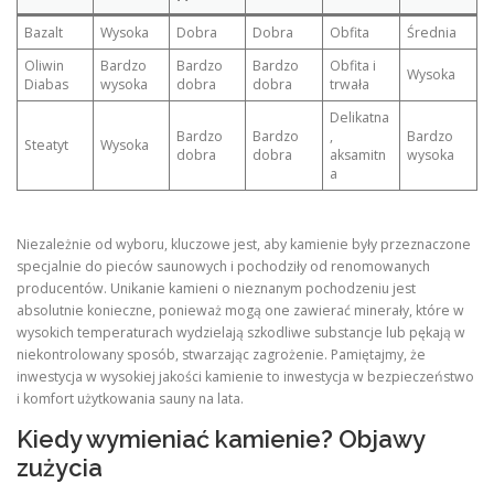
Bazalt
Wysoka
Dobra
Dobra
Obfita
Średnia
Oliwin
Bardzo
Bardzo
Bardzo
Obfita i
Wysoka
Diabas
wysoka
dobra
dobra
trwała
Delikatna
Bardzo
Bardzo
,
Bardzo
Steatyt
Wysoka
dobra
dobra
aksamitn
wysoka
a
Niezależnie od wyboru, kluczowe jest, aby kamienie były przeznaczone
specjalnie do pieców saunowych i pochodziły od renomowanych
producentów. Unikanie kamieni o nieznanym pochodzeniu jest
absolutnie konieczne, ponieważ mogą one zawierać minerały, które w
wysokich temperaturach wydzielają szkodliwe substancje lub pękają w
niekontrolowany sposób, stwarzając zagrożenie. Pamiętajmy, że
inwestycja w wysokiej jakości kamienie to inwestycja w bezpieczeństwo
i komfort użytkowania sauny na lata.
Kiedy wymieniać kamienie? Objawy
zużycia