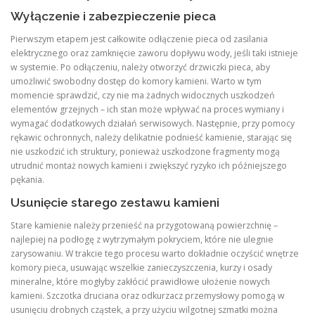
Wyłączenie i zabezpieczenie pieca
Pierwszym etapem jest całkowite odłączenie pieca od zasilania
elektrycznego oraz zamknięcie zaworu dopływu wody, jeśli taki istnieje
w systemie. Po odłączeniu, należy otworzyć drzwiczki pieca, aby
umożliwić swobodny dostęp do komory kamieni. Warto w tym
momencie sprawdzić, czy nie ma żadnych widocznych uszkodzeń
elementów grzejnych – ich stan może wpływać na proces wymiany i
wymagać dodatkowych działań serwisowych. Następnie, przy pomocy
rękawic ochronnych, należy delikatnie podnieść kamienie, starając się
nie uszkodzić ich struktury, ponieważ uszkodzone fragmenty mogą
utrudnić montaż nowych kamieni i zwiększyć ryzyko ich późniejszego
pękania.
Usunięcie starego zestawu kamieni
Stare kamienie należy przenieść na przygotowaną powierzchnię –
najlepiej na podłogę z wytrzymałym pokryciem, które nie ulegnie
zarysowaniu. W trakcie tego procesu warto dokładnie oczyścić wnętrze
komory pieca, usuwając wszelkie zanieczyszczenia, kurzy i osady
mineralne, które mogłyby zakłócić prawidłowe ułożenie nowych
kamieni. Szczotka druciana oraz odkurzacz przemysłowy pomogą w
usunięciu drobnych cząstek, a przy użyciu wilgotnej szmatki można