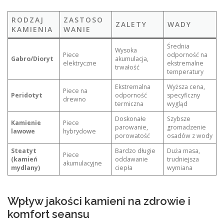
RODZAJ
ZASTOSO
ZALETY
WADY
KAMIENIA
WANIE
Średnia
Wysoka
Piece
odporność na
Gabro/Dioryt
akumulacja,
elektryczne
ekstremalne
trwałość
temperatury
Ekstremalna
Wyższa cena,
Piece na
Peridotyt
odporność
specyficzny
drewno
termiczna
wygląd
Doskonałe
Szybsze
Kamienie
Piece
parowanie,
gromadzenie
lawowe
hybrydowe
porowatość
osadów z wody
Steatyt
Bardzo długie
Duża masa,
Piece
(kamień
oddawanie
trudniejsza
akumulacyjne
mydlany)
ciepła
wymiana
Wpływ jakości kamieni na zdrowie i
komfort seansu