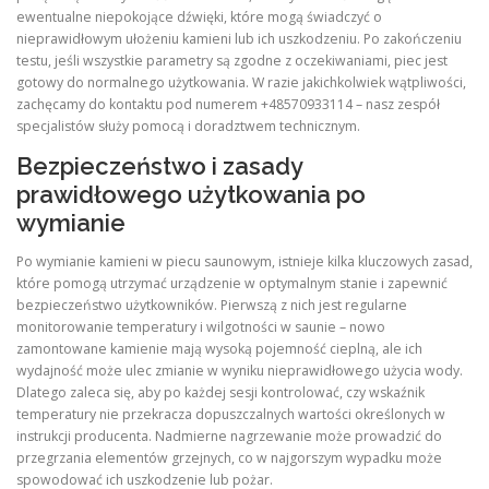
ewentualne niepokojące dźwięki, które mogą świadczyć o
nieprawidłowym ułożeniu kamieni lub ich uszkodzeniu. Po zakończeniu
testu, jeśli wszystkie parametry są zgodne z oczekiwaniami, piec jest
gotowy do normalnego użytkowania. W razie jakichkolwiek wątpliwości,
zachęcamy do kontaktu pod numerem +48570933114 – nasz zespół
specjalistów służy pomocą i doradztwem technicznym.
Bezpieczeństwo i zasady
prawidłowego użytkowania po
wymianie
Po wymianie kamieni w piecu saunowym, istnieje kilka kluczowych zasad,
które pomogą utrzymać urządzenie w optymalnym stanie i zapewnić
bezpieczeństwo użytkowników. Pierwszą z nich jest regularne
monitorowanie temperatury i wilgotności w saunie – nowo
zamontowane kamienie mają wysoką pojemność cieplną, ale ich
wydajność może ulec zmianie w wyniku nieprawidłowego użycia wody.
Dlatego zaleca się, aby po każdej sesji kontrolować, czy wskaźnik
temperatury nie przekracza dopuszczalnych wartości określonych w
instrukcji producenta. Nadmierne nagrzewanie może prowadzić do
przegrzania elementów grzejnych, co w najgorszym wypadku może
spowodować ich uszkodzenie lub pożar.