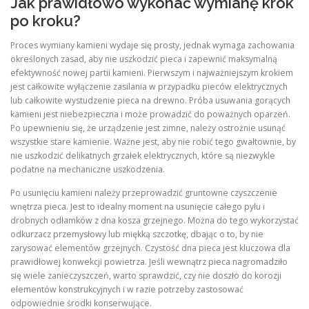
Jak prawidłowo wykonać wymianę krok
po kroku?
Proces wymiany kamieni wydaje się prosty, jednak wymaga zachowania
określonych zasad, aby nie uszkodzić pieca i zapewnić maksymalną
efektywność nowej partii kamieni. Pierwszym i najważniejszym krokiem
jest całkowite wyłączenie zasilania w przypadku pieców elektrycznych
lub całkowite wystudzenie pieca na drewno. Próba usuwania gorących
kamieni jest niebezpieczna i może prowadzić do poważnych oparzeń.
Po upewnieniu się, że urządzenie jest zimne, należy ostrożnie usunąć
wszystkie stare kamienie. Ważne jest, aby nie robić tego gwałtownie, by
nie uszkodzić delikatnych grzałek elektrycznych, które są niezwykle
podatne na mechaniczne uszkodzenia.
Po usunięciu kamieni należy przeprowadzić gruntowne czyszczenie
wnętrza pieca. Jest to idealny moment na usunięcie całego pyłu i
drobnych odłamków z dna kosza grzejnego. Można do tego wykorzystać
odkurzacz przemysłowy lub miękką szczotkę, dbając o to, by nie
zarysować elementów grzejnych. Czystość dna pieca jest kluczowa dla
prawidłowej konwekcji powietrza. Jeśli wewnątrz pieca nagromadziło
się wiele zanieczyszczeń, warto sprawdzić, czy nie doszło do korozji
elementów konstrukcyjnych i w razie potrzeby zastosować
odpowiednie środki konserwujące.