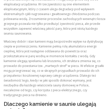
eksploatacji urządzenia. W rzeczywistości są one elementem
eksploatacyjnym, który z czasem ulega degradacji pod wpływem
ekstremalnych cykli nagrzewania i gwałtownego chłodzenia podczas
polewania wodą. Zrozumienie procesów zachodzących wewnątrz kosza
grzejnego pozwala nie tylko przedłużyć żywotność pieca, ale przede
wszystkim zapewnić właściwą jakość pary, która jest istotą każdego
seansu saunowania.
Właściwy dobór i stan kamieni mają bezpośredni wpływ na dystrybucję
ciepła w pomieszczeniu. Kamienie pełnią rolę akumulatora energii
cieplnej, która jest następnie oddawana do powietrza oraz
przekształcana w parę wodną w momencie kontaktu z wodą. Gdy
kamienie ulegają spiekaniu lub kruszeniu, ich struktura zmienia się, co
prowadzi do powstania tzw. „martwych stref” w piecu. W efekcie grzałki
mogą przegrzewać się, co w skrajnych przypadkach prowadzi do ich
przepalenia i kosztownej naprawy całego urządzenia. Dlatego też
świadomość tego, kiedy i w jaki sposób dokonać wymiany, jest
niezbędna dla każdego właściciela sauny domowej w Polsce,
niezależnie od tego, czy korzysta z pieca elektrycznego, czy
tradycyjnego pieca na drewno.
Dlaczego kamienie w saunie ulegają