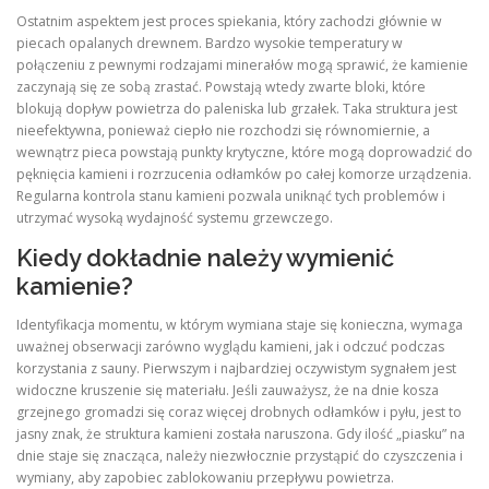
Ostatnim aspektem jest proces spiekania, który zachodzi głównie w
piecach opalanych drewnem. Bardzo wysokie temperatury w
połączeniu z pewnymi rodzajami minerałów mogą sprawić, że kamienie
zaczynają się ze sobą zrastać. Powstają wtedy zwarte bloki, które
blokują dopływ powietrza do paleniska lub grzałek. Taka struktura jest
nieefektywna, ponieważ ciepło nie rozchodzi się równomiernie, a
wewnątrz pieca powstają punkty krytyczne, które mogą doprowadzić do
pęknięcia kamieni i rozrzucenia odłamków po całej komorze urządzenia.
Regularna kontrola stanu kamieni pozwala uniknąć tych problemów i
utrzymać wysoką wydajność systemu grzewczego.
Kiedy dokładnie należy wymienić
kamienie?
Identyfikacja momentu, w którym wymiana staje się konieczna, wymaga
uważnej obserwacji zarówno wyglądu kamieni, jak i odczuć podczas
korzystania z sauny. Pierwszym i najbardziej oczywistym sygnałem jest
widoczne kruszenie się materiału. Jeśli zauważysz, że na dnie kosza
grzejnego gromadzi się coraz więcej drobnych odłamków i pyłu, jest to
jasny znak, że struktura kamieni została naruszona. Gdy ilość „piasku” na
dnie staje się znacząca, należy niezwłocznie przystąpić do czyszczenia i
wymiany, aby zapobiec zablokowaniu przepływu powietrza.