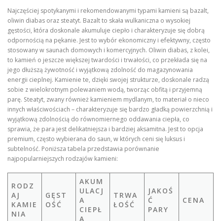
Najczęściej spotykanymi i rekomendowanymi typami kamieni są bazalt,
oliwin diabas oraz steatyt. Bazalt to skała wulkaniczna o wysokiej
gęstości, która doskonale akumuluje ciepło i charakteryzuje się dobrą
odpornością na pękanie. Jest to wybór ekonomiczny i efektywny, często
stosowany w saunach domowych i komercyjnych. Oliwin diabas, z kolei,
to kamień o jeszcze większej twardości i trwałości, co przekłada się na
jego dłuższą żywotność i wyjątkową zdolność do magazynowania
energii cieplnej. Kamienie te, dzięki swojej strukturze, doskonale radzą
sobie z wielokrotnym polewaniem wodą, tworząc obfitą i przyjemną
parę. Steatyt, zwany również kamieniem mydlanym, to materiał o nieco
innych właściwościach – charakteryzuje się bardzo gładką powierzchnią i
wyjątkową zdolnością do równomiernego oddawania ciepła, co
sprawia, że para jest delikatniejsza i bardziej aksamitna. Jest to opcja
premium, często wybierana do saun, w których ceni się luksus i
subtelność. Poniższa tabela przedstawia porównanie
najpopularniejszych rodzajów kamieni:
AKUM
RODZ
ULACJ
JAKOŚ
AJ
GĘST
TRWA
A
Ć
CENA
KAMIE
OŚĆ
ŁOŚĆ
CIEPŁ
PARY
NIA
A