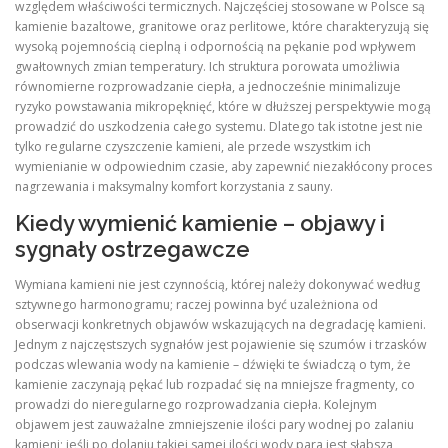
względem właściwości termicznych. Najczęściej stosowane w Polsce są
kamienie bazaltowe, granitowe oraz perlitowe, które charakteryzują się
wysoką pojemnością cieplną i odpornością na pękanie pod wpływem
gwałtownych zmian temperatury. Ich struktura porowata umożliwia
równomierne rozprowadzanie ciepła, a jednocześnie minimalizuje
ryzyko powstawania mikropęknięć, które w dłuższej perspektywie mogą
prowadzić do uszkodzenia całego systemu. Dlatego tak istotne jest nie
tylko regularne czyszczenie kamieni, ale przede wszystkim ich
wymienianie w odpowiednim czasie, aby zapewnić niezakłócony proces
nagrzewania i maksymalny komfort korzystania z sauny.
Kiedy wymienić kamienie – objawy i
sygnały ostrzegawcze
Wymiana kamieni nie jest czynnością, której należy dokonywać według
sztywnego harmonogramu; raczej powinna być uzależniona od
obserwacji konkretnych objawów wskazujących na degradację kamieni.
Jednym z najczęstszych sygnałów jest pojawienie się szumów i trzasków
podczas wlewania wody na kamienie – dźwięki te świadczą o tym, że
kamienie zaczynają pękać lub rozpadać się na mniejsze fragmenty, co
prowadzi do nieregularnego rozprowadzania ciepła. Kolejnym
objawem jest zauważalne zmniejszenie ilości pary wodnej po zalaniu
kamieni; jeśli po dolaniu takiej samej ilości wody para jest słabsza,