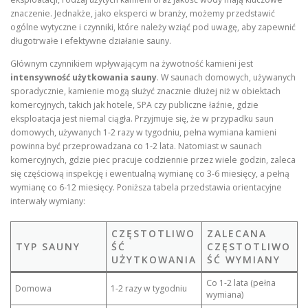
znaczenie. Jednakże, jako eksperci w branży, możemy przedstawić
ogólne wytyczne i czynniki, które należy wziąć pod uwagę, aby zapewnić
długotrwałe i efektywne działanie sauny.
Głównym czynnikiem wpływającym na żywotność kamieni jest
intensywność użytkowania sauny
. W saunach domowych, używanych
sporadycznie, kamienie mogą służyć znacznie dłużej niż w obiektach
komercyjnych, takich jak hotele, SPA czy publiczne łaźnie, gdzie
eksploatacja jest niemal ciągła. Przyjmuje się, że w przypadku saun
domowych, używanych 1-2 razy w tygodniu, pełna wymiana kamieni
powinna być przeprowadzana co 1-2 lata. Natomiast w saunach
komercyjnych, gdzie piec pracuje codziennie przez wiele godzin, zaleca
się częściową inspekcję i ewentualną wymianę co 3-6 miesięcy, a pełną
wymianę co 6-12 miesięcy. Poniższa tabela przedstawia orientacyjne
interwały wymiany:
CZĘSTOTLIWO
ZALECANA
TYP SAUNY
ŚĆ
CZĘSTOTLIWO
UŻYTKOWANIA
ŚĆ WYMIANY
Co 1-2 lata (pełna
Domowa
1-2 razy w tygodniu
wymiana)