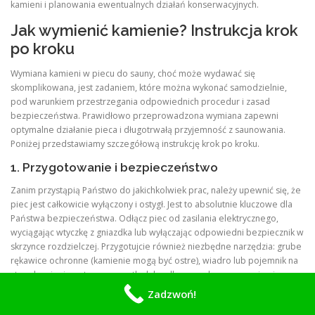
kamieni i planowania ewentualnych działań konserwacyjnych.
Jak wymienić kamienie? Instrukcja krok
po kroku
Wymiana kamieni w piecu do sauny, choć może wydawać się
skomplikowana, jest zadaniem, które można wykonać samodzielnie,
pod warunkiem przestrzegania odpowiednich procedur i zasad
bezpieczeństwa. Prawidłowo przeprowadzona wymiana zapewni
optymalne działanie pieca i długotrwałą przyjemność z saunowania.
Poniżej przedstawiamy szczegółową instrukcję krok po kroku.
1. Przygotowanie i bezpieczeństwo
Zanim przystąpią Państwo do jakichkolwiek prac, należy upewnić się, że
piec jest całkowicie wyłączony i ostygł. Jest to absolutnie kluczowe dla
Państwa bezpieczeństwa. Odłącz piec od zasilania elektrycznego,
wyciągając wtyczkę z gniazdka lub wyłączając odpowiedni bezpiecznik w
skrzynce rozdzielczej. Przygotujcie również niezbędne narzędzia: grube
rękawice ochronne (kamienie mogą być ostre), wiadro lub pojemnik na
stare kamienie, sztywną szczotkę lub odkurzacz do czyszczenia pieca, a
także nowe, odpowiednie kamienie do sauny. Warto również
Zadzwoń!
przygotować folię lub plandekę do zabezpieczenia podłogi wokół pieca