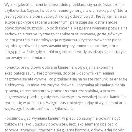
Wysoka jakość kamieni bezpośrednio przekłada się na doświadczenie
użytkownika. Czyste, świeże kamienie generują tzw. „miękką parę”, która
jest łagodna dla błon śluzowych i dróg oddechowych. Kiedy kamienie są
zużyte i pokryte osadami wapiennymi, para staje się „ostra” i może
powodować duszność lub podrażnienia. Regularna wymiana pozwala na
zachowanie terapeutycznego charakteru saunowania, gdzie głównym
celem jest relaks i detoksykacja organizmu. Czystość wewnątrz pieca
zapobiega również powstawaniu nieprzyjemnych zapachów, które
mogą pojawić się, gdy resztki organiczne z wody osadzają się na starych,
porowatych kamieniach.
Ponadto, prawidłowo dobrane kamienie wpływają na ekonomię
eksploatacji sauny. Piec z nowymi, dobrze ułożonymi kamieniami
nagrzewa się efektywniej, co przekłada się na niższe rachunki za energię
elektryczną lub mniejsze zużycie drewna. Optymalna akumulacja ciepła
sprawia, że temperatura w pomieszczeniu jest stabilna, a proces
nagrzewania przebiega płynnie. Inwestycja w wysokiej jakości kamienie
zwraca się w postaci dłuższego czasu między kolejnymi wymianami oraz
większego bezpieczeństwa użytkowania.
Podsumowując, wymiana kamieni w piecu do sauny nie powinna być
traktowana jako uciążliwy obowiązek, lecz jako element dbałości o
zdrowie i trwałość urządzenia. Regularna kontrola, odpowiedni dobór