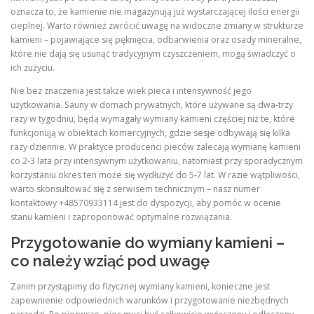
oznacza to, że kamienie nie magazynują już wystarczającej ilości energii
cieplnej. Warto również zwrócić uwagę na widoczne zmiany w strukturze
kamieni – pojawiające się pęknięcia, odbarwienia oraz osady mineralne,
które nie dają się usunąć tradycyjnym czyszczeniem, mogą świadczyć o
ich zużyciu.
Nie bez znaczenia jest także wiek pieca i intensywność jego
użytkowania. Sauny w domach prywatnych, które używane są dwa‑trzy
razy w tygodniu, będą wymagały wymiany kamieni częściej niż te, które
funkcjonują w obiektach komercyjnych, gdzie sesje odbywają się kilka
razy dziennie. W praktyce producenci pieców zalecają wymianę kamieni
co 2‑3 lata przy intensywnym użytkowaniu, natomiast przy sporadycznym
korzystaniu okres ten może się wydłużyć do 5‑7 lat. W razie wątpliwości,
warto skonsultować się z serwisem technicznym – nasz numer
kontaktowy +48570933114 jest do dyspozycji, aby pomóc w ocenie
stanu kamieni i zaproponować optymalne rozwiązania.
Przygotowanie do wymiany kamieni –
co należy wziąć pod uwagę
Zanim przystąpimy do fizycznej wymiany kamieni, konieczne jest
zapewnienie odpowiednich warunków i przygotowanie niezbędnych