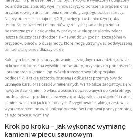
narzędzi. Po pierwsze, piec musi być całkowicie wyłączony i odłączony
od źródła zasilania, aby wyeliminować ryzyko porażenia prądem oraz
przypadkowego uruchomienia elementu grzejnego podczas pracy.
Należy odczekać co najmniej 2‑3 godziny po ostatnim użyciu, aby
temperatura kamieni i elementów grzejnych spadła do poziomu
bezpiecznego dla człowieka. W praktyce wielu specjalistów zaleca
jeszcze dłuższy czas chłodzenia – nawet do 24 godzin, szczególnie w
przypadku pieców o dużej mocy, które mogą utrzymywać podwyższoną
temperaturę przez dłuższy okres.
Kolejnym krokiem jest przygotowanie niezbędnych narzędzi: rękawice
ochronne odporne na wysokie temperatury, przyrządy do podnoszenia
i przenoszenia kamieni (np. wózek transportowy lub specjalny
podnośnik), a także szczotkę drucianą i odkurzacz przemysłowy do
usunięcia kurzu oraz osadów mineralnych. Warto także zaopatrzyć się w
nowy zestaw kamieni o właściwościach dopasowanych do konkretnego
modelu pieca – producenci zazwyczaj podają zalecaną objętość i rodzaj
kamieni w instrukcjach technicznych. Przygotowanie takiego zestawu z
wyprzedzeniem pozwoli uniknąć przestojów i zapewni płynny przebieg
całego procesu wymiany.
Krok po kroku – jak wykonać wymianę
kamieni w piecu saunowym