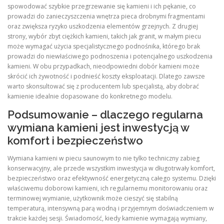
spowodować szybkie przegrzewanie się kamieni i ich pękanie, co
prowadzi do zanieczyszczenia wnętrza pieca drobnymi fragmentami
oraz zwiększa ryzyko uszkodzenia elementów grzejnych. Z drugiej
strony, wybór zbyt ciężkich kamieni, takich jak granit, w małym piecu
może wymagać użycia specjalistycznego podnośnika, którego brak
prowadzi do niewłaściwego podnoszenia i potencjalnego uszkodzenia
kamieni. W obu przypadkach, nieodpowiedni dobór kamieni może
skrócić ich żywotność i podnieść koszty eksploatacji. Dlatego zawsze
warto skonsultować się z producentem lub specjalistą, aby dobrać
kamienie idealnie dopasowane do konkretnego modelu.
Podsumowanie – dlaczego regularna
wymiana kamieni jest inwestycją w
komfort i bezpieczeństwo
Wymiana kamieni w piecu saunowym to nie tylko techniczny zabieg
konserwacyjny, ale przede wszystkim inwestycja w długotrwały komfort,
bezpieczeństwo oraz efektywność energetyczną całego systemu. Dzięki
właściwemu doborowi kamieni, ich regularnemu monitorowaniu oraz
terminowej wymianie, użytkownik może cieszyć się stabilną
temperaturą, intensywną parą wodną i przyjemnym doświadczeniem w
trakcie każdej sesji. Świadomość, kiedy kamienie wymagają wymiany,