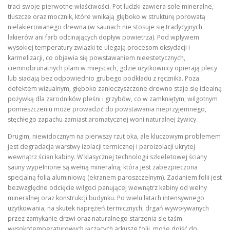
traci swoje pierwotne właściwości. Pot ludzki zawiera sole mineralne,
tłuszcze oraz mocznik, które wnikają głęboko w strukturę porowatą
nielakierowanego drewna (w saunach nie stosuje się tradycyjnych
lakierów ani farb odcinających dopływ powietrza). Pod wpływem
wysokiej temperatury związki te ulegają procesom oksydacji i
karmelizacji, co objawia się powstawaniem nieestetycznych,
ciemnobrunatnych plam w miejscach, gdzie użytkownicy opierają plecy
lub siadają bez odpowiednio grubego podkładu z ręcznika. Poza
defektem wizualnym, głęboko zanieczyszczone drewno staje się idealną
pożywką dla zarodników pleśni i grzybów, co w zamkniętym, wilgotnym
pomieszczeniu może prowadzić do powstawania nieprzyjemnego,
stęchłego zapachu zamiast aromatycznej woni naturalnej żywicy.
Drugim, niewidocznym na pierwszy rzut oka, ale kluczowym problemem
jest degradacja warstwy izolacji termicznej i paroizolacji ukrytej
wewnątrz ścian kabiny. W klasycznej technologii szkieletowej ściany
sauny wypełnione są wełną mineralną, która jest zabezpieczona
specjalną folią aluminiową (ekranem paroszczelnym). Zadaniem folii jest
bezwzględne odcięcie wilgoci panującej wewnątrz kabiny od wełny
mineralnej oraz konstrukcji budynku. Po wielu latach intensywnego
użytkowania, na skutek naprężeń termicznych, drgań wywoływanych
przez zamykanie drzwi oraz naturalnego starzenia się taśm
wysokotemperaturowych łączących arkusze folii, może dojść do