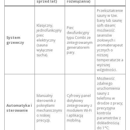
sprzed lat)
rozwiązania)
Przekształcenie
sauny w tzw.
bany lub saunę
Klasyczny,
soft-steam;
Piec
jednofunkcyjny
możliwość
dwufunkcyjny
piec
seansów
System
typu Combi ze
elektryczny
ziołowych i
grzewczy
zintegrowanym
(sauna
aromaterapeut
generatorem
wyłącznie
ycznych o
pary.
sucha).
niższej
temperaturze a
wyższej
wilgotności.
Możliwość
zdalnego
uruchomienia
sauny z
Manualny
Cyfrowy panel
telefonu w
sterownik z
dotykowy
drodze z pracy;
Automatyka i
pokrętłami
zintegrowany z
precyzyjna
sterowanie
mechanicznymi
modułem Wi-Fi
kontrola
o niskiej
i aplikacją
parametrów z
precyzji.
mobilną.
dokładnością
do 1°C;