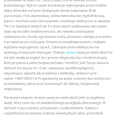
powstawało w latach 90. i na początku 2000 w okresie boomu
budowlanego. Były to często konstrukcje wykonywane przez lokalne
ekipy stolarskie na bazie dostępnych wtedy materiałów. Brak
paroizolacji z folii aluminiowej, wełna mineralna bez hydrofobizacji,
piece z mechanicznym sterowaniem i instalacje elektryczne w układzie
TN-C to standard tamtych lat. Po wielu latach użytkowania taka sauna
staje się nie tylko nieekonomiczna, ale również potencjalnie
niebezpieczna. Koszty ogrzewania rosną, ponieważ zawilgocona wełna
traci właściwości izolacyjne. Drewno przesiąknięte potem i olejkami
wydziela nieprzyjemny zapach. Zabezpieczenia elektryczne nie
spełniają dzisiejszych wymagań. Dlatego
serwis
sauny po wielu latach to
nie jest zwykły przegląd, lecz proces diagnostyczny i modernizacyjny,
który przywraca pełne bezpieczeństwo i komfort. Jeśli Twoja sauna w
Kielcach ma więcej niż 12 lat i zauważasz spadek wydajności,
niepokojące zapachy lub problemy z elektryką, zadzwoń pod
numer +48570933114. Przyjedziemy na audyt, ocenimy stan techniczny i
przedstawimy zakres prac koniecznych do dalszej, bezpiecznej
eksploatacji.
Pierwszym etapem serwisu sauny po wielu latach jest szczegółowy
audyt, który różni się od standardowego przeglądu okresowego. W
Kielcach rozpoczynamy od wywiadu z użytkownikiem. Pytamy o
częstotliwość korzystania, historię ewentualnych zalań, przeróbek