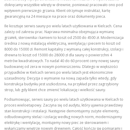
dokręcamy wszystkie wkręty w drewnie, ponieważ pracowało ono pod
wpływem pierwszego grzania. Klient otrzymuje instruktaż, kartę
gwarancyjną na 24 miesiące na prace oraz dokumenty pieca.
Ile kosztuje serwis sauny po wielu latach użytkowania w Kielcach. Cena
zależy od zakresu prac. Naprawa minimalna obejmująca wymianę
grzałek, sterownika i kamieni to koszt od 2500 do 4500 zł. Modernizacja
średnia z nową instalacją elektryczną, wentylacją i piecem to koszt od
8000 do 15000 zł. Remont kapitalny z wymianą całej konstrukcji, izolacji i
drewna to koszt od 15000 do 28000 zł dla sauny o powierzchni 4
metrów kwadratowych. To nadal 40 do 60 procent ceny nowej sauny
budowanej od zera w nowym pomieszczeniu. Dlatego w większości
przypadków w Kielcach serwis po wielu latach jest ekonomicznie
uzasadniony. Decyzja o wymianie na nową zapada tylko wtedy, gdy
konstrukcja budynku jest uszkodzona, na przykład przez zagrzybiony
strop, lub gdy klient chce zmienić lokalizację i wielkość sauny.
Podsumowując, serwis sauny po wielu latach użytkowania w Kielcach to
proces wieloetapowy. Zaczyna się od audytu, który ujawnia prawdziwy
stan konstrukcji i instalacji. Następnie demontujemy zużyte elementy,
odbudowujemy stelaż i izolację według nowych norm, modernizujemy
elektrykę i wentylację, montujemy nowy piec ze sterowaniem i
wykańczamy wnętrze nowym drewnem. Całość kończy się pomiarami i