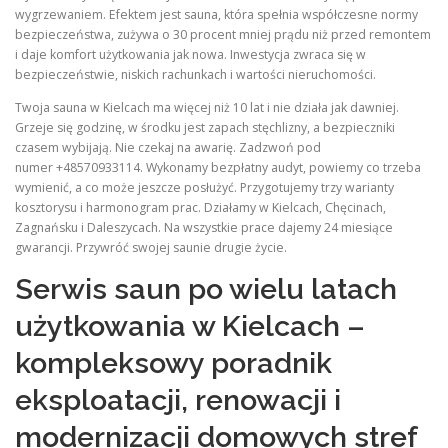
wygrzewaniem. Efektem jest sauna, która spełnia współczesne normy
bezpieczeństwa, zużywa o 30 procent mniej prądu niż przed remontem
i daje komfort użytkowania jak nowa. Inwestycja zwraca się w
bezpieczeństwie, niskich rachunkach i wartości nieruchomości.
Twoja sauna w Kielcach ma więcej niż 10 lat i nie działa jak dawniej.
Grzeje się godzinę, w środku jest zapach stęchlizny, a bezpieczniki
czasem wybijają. Nie czekaj na awarię. Zadzwoń pod
numer +48570933114. Wykonamy bezpłatny audyt, powiemy co trzeba
wymienić, a co może jeszcze posłużyć. Przygotujemy trzy warianty
kosztorysu i harmonogram prac. Działamy w Kielcach, Chęcinach,
Zagnańsku i Daleszycach. Na wszystkie prace dajemy 24 miesiące
gwarancji. Przywróć swojej saunie drugie życie.
Serwis saun po wielu latach
użytkowania w Kielcach –
kompleksowy poradnik
eksploatacji, renowacji i
modernizacji domowych stref