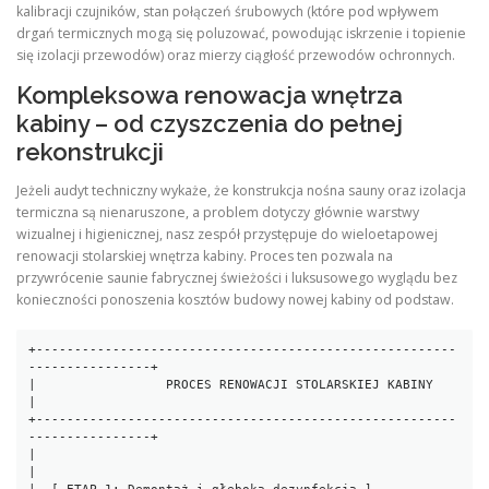
kalibracji czujników, stan połączeń śrubowych (które pod wpływem
drgań termicznych mogą się poluzować, powodując iskrzenie i topienie
się izolacji przewodów) oraz mierzy ciągłość przewodów ochronnych.
Kompleksowa renowacja wnętrza
kabiny – od czyszczenia do pełnej
rekonstrukcji
Jeżeli audyt techniczny wykaże, że konstrukcja nośna sauny oraz izolacja
termiczna są nienaruszone, a problem dotyczy głównie warstwy
wizualnej i higienicznej, nasz zespół przystępuje do wieloetapowej
renowacji stolarskiej wnętrza kabiny. Proces ten pozwala na
przywrócenie saunie fabrycznej świeżości i luksusowego wyglądu bez
konieczności ponoszenia kosztów budowy nowej kabiny od podstaw.
+-------------------------------------------------------
----------------+

|                 PROCES RENOWACJI STOLARSKIEJ KABINY                   
|

+-------------------------------------------------------
----------------+

|                                                                       
|
