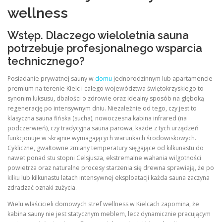
wellness
Wstęp. Dlaczego wieloletnia sauna
potrzebuje profesjonalnego wsparcia
technicznego?
Posiadanie prywatnej sauny w
domu
jednorodzinnym lub apartamencie
premium na terenie Kielc i całego województwa świętokrzyskiego to
synonim luksusu, dbałości o zdrowie oraz idealny sposób na głęboką
regenerację po intensywnym dniu. Niezależnie od tego, czy jest to
klasyczna sauna fińska (sucha), nowoczesna kabina infrared (na
podczerwień), czy tradycyjna sauna parowa, każde z tych urządzeń
funkcjonuje w skrajnie wymagających warunkach środowiskowych.
Cykliczne, gwałtowne zmiany temperatury sięgające od kilkunastu do
nawet ponad stu stopni Celsjusza, ekstremalne wahania wilgotności
powietrza oraz naturalne procesy starzenia się drewna sprawiają, że po
kilku lub kilkunastu latach intensywnej eksploatacji każda sauna zaczyna
zdradzać oznaki zużycia.
Wielu właścicieli domowych stref wellness w Kielcach zapomina, że
kabina sauny nie jest statycznym meblem, lecz dynamicznie pracującym