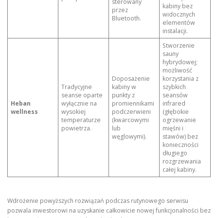
sterowany
kabiny bez
przez
widocznych
Bluetooth.
elementów
instalacji.
Stworzenie
sauny
hybrydowej;
możliwość
Doposażenie
korzystania z
Tradycyjne
kabiny w
szybkich
seanse oparte
punkty z
seansów
Heban
wyłącznie na
promiennikami
infrared
wellness
wysokiej
podczerwieni
(głębokie
temperaturze
(kwarcowymi
ogrzewanie
powietrza.
lub
mięśni i
węglowymi).
stawów) bez
konieczności
długiego
rozgrzewania
całej kabiny.
Wdrożenie powyższych rozwiązań podczas rutynowego serwisu
pozwala inwestorowi na uzyskanie całkowicie nowej funkcjonalności bez