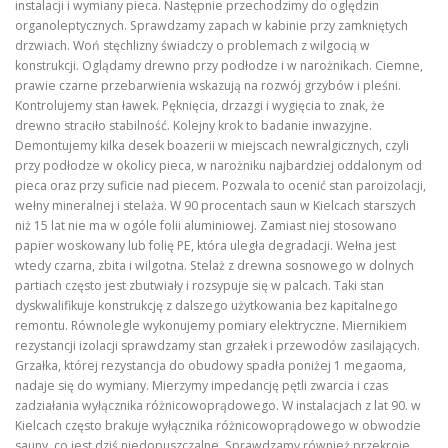
instalacji i wymiany pieca. Następnie przechodzimy do oględzin
organoleptycznych. Sprawdzamy zapach w kabinie przy zamkniętych
drzwiach. Woń stęchlizny świadczy o problemach z wilgocią w
konstrukcji. Oglądamy drewno przy podłodze i w narożnikach. Ciemne,
prawie czarne przebarwienia wskazują na rozwój grzybów i pleśni.
Kontrolujemy stan ławek. Pęknięcia, drzazgi i wygięcia to znak, że
drewno straciło stabilność. Kolejny krok to badanie inwazyjne.
Demontujemy kilka desek boazerii w miejscach newralgicznych, czyli
przy podłodze w okolicy pieca, w narożniku najbardziej oddalonym od
pieca oraz przy suficie nad piecem. Pozwala to ocenić stan paroizolacji,
wełny mineralnej i stelaża. W 90 procentach saun w Kielcach starszych
niż 15 lat nie ma w ogóle folii aluminiowej. Zamiast niej stosowano
papier woskowany lub folię PE, która uległa degradacji. Wełna jest
wtedy czarna, zbita i wilgotna. Stelaż z drewna sosnowego w dolnych
partiach często jest zbutwiały i rozsypuje się w palcach. Taki stan
dyskwalifikuje konstrukcję z dalszego użytkowania bez kapitalnego
remontu. Równolegle wykonujemy pomiary elektryczne. Miernikiem
rezystancji izolacji sprawdzamy stan grzałek i przewodów zasilających.
Grzałka, której rezystancja do obudowy spadła poniżej 1 megaoma,
nadaje się do wymiany. Mierzymy impedancję pętli zwarcia i czas
zadziałania wyłącznika różnicowoprądowego. W instalacjach z lat 90. w
Kielcach często brakuje wyłącznika różnicowoprądowego w obwodzie
sauny, co jest dziś niedopuszczalne. Sprawdzamy również przekroje