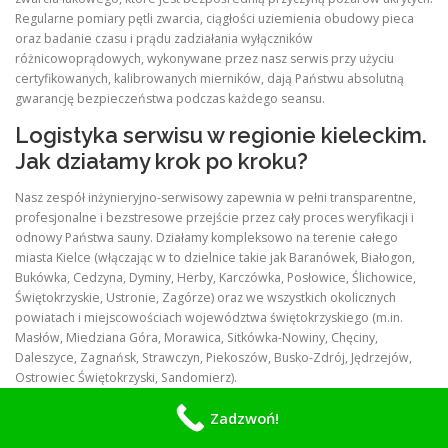
Regularne pomiary pętli zwarcia, ciągłości uziemienia obudowy pieca
oraz badanie czasu i prądu zadziałania wyłączników
różnicowoprądowych, wykonywane przez nasz serwis przy użyciu
certyfikowanych, kalibrowanych mierników, dają Państwu absolutną
gwarancję bezpieczeństwa podczas każdego seansu.
Logistyka serwisu w regionie kieleckim.
Jak działamy krok po kroku?
Nasz zespół inżynieryjno-serwisowy zapewnia w pełni transparentne,
profesjonalne i bezstresowe przejście przez cały proces weryfikacji i
odnowy Państwa sauny. Działamy kompleksowo na terenie całego
miasta Kielce (włączając w to dzielnice takie jak Baranówek, Białogon,
Bukówka, Cedzyna, Dyminy, Herby, Karczówka, Posłowice, Ślichowice,
Świętokrzyskie, Ustronie, Zagórze) oraz we wszystkich okolicznych
powiatach i miejscowościach województwa świętokrzyskiego (m.in.
Masłów, Miedziana Góra, Morawica, Sitkówka-Nowiny, Chęciny,
Daleszyce, Zagnańsk, Strawczyn, Piekoszów, Busko-Zdrój, Jędrzejów,
Ostrowiec Świętokrzyski, Sandomierz).
Zadzwoń!
+-------------------------------------------------------
----------------+
