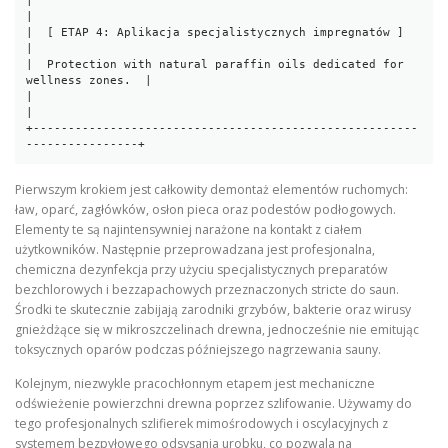
|                                                                       
|

|  [ ETAP 4: Aplikacja specjalistycznych impregnatów ]                  
|

|  Protection with natural paraffin oils dedicated for 
wellness zones.  |

|                                                                       
|

+-------------------------------------------------------
Pierwszym krokiem jest całkowity demontaż elementów ruchomych:
ław, oparć, zagłówków, osłon pieca oraz podestów podłogowych.
Elementy te są najintensywniej narażone na kontakt z ciałem
użytkowników. Następnie przeprowadzana jest profesjonalna,
chemiczna dezynfekcja przy użyciu specjalistycznych preparatów
bezchlorowych i bezzapachowych przeznaczonych stricte do saun.
Środki te skutecznie zabijają zarodniki grzybów, bakterie oraz wirusy
gnieżdżące się w mikroszczelinach drewna, jednocześnie nie emitując
toksycznych oparów podczas późniejszego nagrzewania sauny.
Kolejnym, niezwykle pracochłonnym etapem jest mechaniczne
odświeżenie powierzchni drewna poprzez szlifowanie. Używamy do
tego profesjonalnych szlifierek mimośrodowych i oscylacyjnych z
systemem bezpyłowego odsysania urobku, co pozwala na