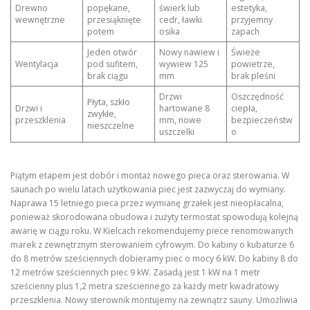
Drewno
popękane,
świerk lub
estetyka,
wewnętrzne
przesiąknięte
cedr, ławki
przyjemny
potem
osika
zapach
Jeden otwór
Nowy nawiew i
Świeże
Wentylacja
pod sufitem,
wywiew 125
powietrze,
brak ciągu
mm
brak pleśni
Drzwi
Oszczędność
Płyta, szkło
Drzwi i
hartowane 8
ciepła,
zwykłe,
przeszklenia
mm, nowe
bezpieczeństw
nieszczelne
uszczelki
o
Piątym etapem jest dobór i montaż nowego pieca oraz sterowania. W
saunach po wielu latach użytkowania piec jest zazwyczaj do wymiany.
Naprawa 15 letniego pieca przez wymianę grzałek jest nieopłacalna,
ponieważ skorodowana obudowa i zużyty termostat spowodują kolejną
awarię w ciągu roku. W Kielcach rekomendujemy piece renomowanych
marek z zewnętrznym sterowaniem cyfrowym. Do kabiny o kubaturze 6
do 8 metrów sześciennych dobieramy piec o mocy 6 kW. Do kabiny 8 do
12 metrów sześciennych piec 9 kW. Zasadą jest 1 kW na 1 metr
sześcienny plus 1,2 metra sześciennego za każdy metr kwadratowy
przeszklenia. Nowy sterownik montujemy na zewnątrz sauny. Umożliwia