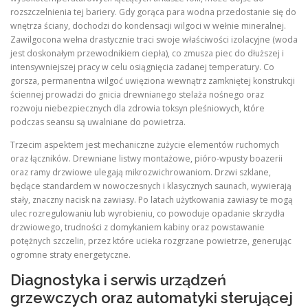
rozszczelnienia tej bariery. Gdy gorąca para wodna przedostanie się do
wnętrza ściany, dochodzi do kondensacji wilgoci w wełnie mineralnej.
Zawilgocona wełna drastycznie traci swoje właściwości izolacyjne (woda
jest doskonałym przewodnikiem ciepła), co zmusza piec do dłuższej i
intensywniejszej pracy w celu osiągnięcia zadanej temperatury. Co
gorsza, permanentna wilgoć uwięziona wewnątrz zamkniętej konstrukcji
ściennej prowadzi do gnicia drewnianego stelaża nośnego oraz
rozwoju niebezpiecznych dla zdrowia toksyn pleśniowych, które
podczas seansu są uwalniane do powietrza.
Trzecim aspektem jest mechaniczne zużycie elementów ruchomych
oraz łączników. Drewniane listwy montażowe, pióro-wpusty boazerii
oraz ramy drzwiowe ulegają mikrozwichrowaniom. Drzwi szklane,
będące standardem w nowoczesnych i klasycznych saunach, wywierają
stały, znaczny nacisk na zawiasy. Po latach użytkowania zawiasy te mogą
ulec rozregulowaniu lub wyrobieniu, co powoduje opadanie skrzydła
drzwiowego, trudności z domykaniem kabiny oraz powstawanie
potężnych szczelin, przez które ucieka rozgrzane powietrze, generując
ogromne straty energetyczne.
Diagnostyka i serwis urządzeń
grzewczych oraz automatyki sterującej