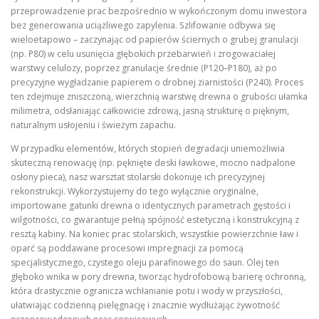
przeprowadzenie prac bezpośrednio w wykończonym domu inwestora
bez generowania uciążliwego zapylenia. Szlifowanie odbywa się
wieloetapowo – zaczynając od papierów ściernych o grubej granulacji
(np. P80) w celu usunięcia głębokich przebarwień i zrogowaciałej
warstwy celulozy, poprzez granulacje średnie (P120–P180), aż po
precyzyjne wygładzanie papierem o drobnej ziarnistości (P240). Proces
ten zdejmuje zniszczoną, wierzchnią warstwę drewna o grubości ułamka
milimetra, odsłaniając całkowicie zdrową, jasną strukturę o pięknym,
naturalnym usłojeniu i świeżym zapachu.
W przypadku elementów, których stopień degradacji uniemożliwia
skuteczną renowację (np. pęknięte deski ławkowe, mocno nadpalone
osłony pieca), nasz warsztat stolarski dokonuje ich precyzyjnej
rekonstrukcji. Wykorzystujemy do tego wyłącznie oryginalne,
importowane gatunki drewna o identycznych parametrach gęstości i
wilgotności, co gwarantuje pełną spójność estetyczną i konstrukcyjną z
resztą kabiny. Na koniec prac stolarskich, wszystkie powierzchnie ław i
oparć są poddawane procesowi impregnacji za pomocą
specjalistycznego, czystego oleju parafinowego do saun. Olej ten
głęboko wnika w pory drewna, tworząc hydrofobową barierę ochronną,
która drastycznie ogranicza wchłanianie potu i wody w przyszłości,
ułatwiając codzienną pielęgnację i znacznie wydłużając żywotność