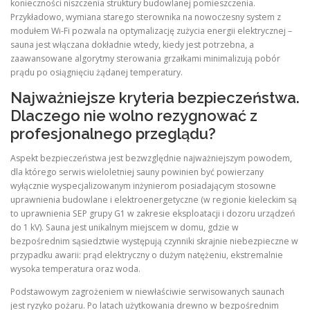
konieczności niszczenia struktury budowlanej pomieszczenia.
Przykładowo, wymiana starego sterownika na nowoczesny system z
modułem Wi-Fi pozwala na optymalizację zużycia energii elektrycznej –
sauna jest włączana dokładnie wtedy, kiedy jest potrzebna, a
zaawansowane algorytmy sterowania grzałkami minimalizują pobór
prądu po osiągnięciu żądanej temperatury.
Najważniejsze kryteria bezpieczeństwa.
Dlaczego nie wolno rezygnować z
profesjonalnego przeglądu?
Aspekt bezpieczeństwa jest bezwzględnie najważniejszym powodem,
dla którego serwis wieloletniej sauny powinien być powierzany
wyłącznie wyspecjalizowanym inżynierom posiadającym stosowne
uprawnienia budowlane i elektroenergetyczne (w regionie kieleckim są
to uprawnienia SEP grupy G1 w zakresie eksploatacji i dozoru urządzeń
do 1 kV). Sauna jest unikalnym miejscem w domu, gdzie w
bezpośrednim sąsiedztwie występują czynniki skrajnie niebezpieczne w
przypadku awarii: prąd elektryczny o dużym natężeniu, ekstremalnie
wysoka temperatura oraz woda.
Podstawowym zagrożeniem w niewłaściwie serwisowanych saunach
jest ryzyko pożaru. Po latach użytkowania drewno w bezpośrednim