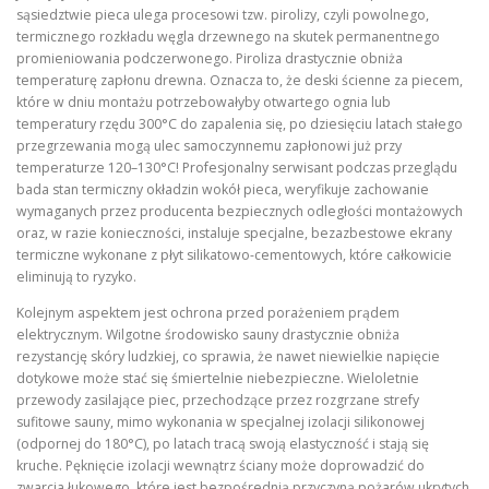
sąsiedztwie pieca ulega procesowi tzw. pirolizy, czyli powolnego,
termicznego rozkładu węgla drzewnego na skutek permanentnego
promieniowania podczerwonego. Piroliza drastycznie obniża
temperaturę zapłonu drewna. Oznacza to, że deski ścienne za piecem,
które w dniu montażu potrzebowałyby otwartego ognia lub
temperatury rzędu 300°C do zapalenia się, po dziesięciu latach stałego
przegrzewania mogą ulec samoczynnemu zapłonowi już przy
temperaturze 120–130°C! Profesjonalny serwisant podczas przeglądu
bada stan termiczny okładzin wokół pieca, weryfikuje zachowanie
wymaganych przez producenta bezpiecznych odległości montażowych
oraz, w razie konieczności, instaluje specjalne, bezazbestowe ekrany
termiczne wykonane z płyt silikatowo-cementowych, które całkowicie
eliminują to ryzyko.
Kolejnym aspektem jest ochrona przed porażeniem prądem
elektrycznym. Wilgotne środowisko sauny drastycznie obniża
rezystancję skóry ludzkiej, co sprawia, że nawet niewielkie napięcie
dotykowe może stać się śmiertelnie niebezpieczne. Wieloletnie
przewody zasilające piec, przechodzące przez rozgrzane strefy
sufitowe sauny, mimo wykonania w specjalnej izolacji silikonowej
(odpornej do 180°C), po latach tracą swoją elastyczność i stają się
kruche. Pęknięcie izolacji wewnątrz ściany może doprowadzić do
zwarcia łukowego, które jest bezpośrednią przyczyną pożarów ukrytych.