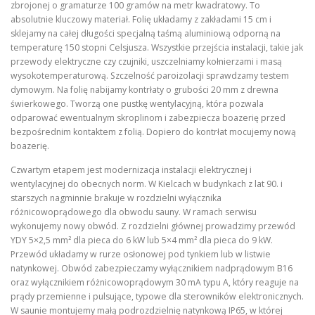
zbrojonej o gramaturze 100 gramów na metr kwadratowy. To
absolutnie kluczowy materiał. Folię układamy z zakładami 15 cm i
sklejamy na całej długości specjalną taśmą aluminiową odporną na
temperaturę 150 stopni Celsjusza. Wszystkie przejścia instalacji, takie jak
przewody elektryczne czy czujniki, uszczelniamy kołnierzami i masą
wysokotemperaturową. Szczelność paroizolacji sprawdzamy testem
dymowym. Na folię nabijamy kontrłaty o grubości 20 mm z drewna
świerkowego. Tworzą one pustkę wentylacyjną, która pozwala
odparować ewentualnym skroplinom i zabezpiecza boazerię przed
bezpośrednim kontaktem z folią. Dopiero do kontrłat mocujemy nową
boazerię.
Czwartym etapem jest modernizacja instalacji elektrycznej i
wentylacyjnej do obecnych norm. W Kielcach w budynkach z lat 90. i
starszych nagminnie brakuje w rozdzielni wyłącznika
różnicowoprądowego dla obwodu sauny. W ramach serwisu
wykonujemy nowy obwód. Z rozdzielni głównej prowadzimy przewód
YDY 5×2,5 mm² dla pieca do 6 kW lub 5×4 mm² dla pieca do 9 kW.
Przewód układamy w rurze osłonowej pod tynkiem lub w listwie
natynkowej. Obwód zabezpieczamy wyłącznikiem nadprądowym B16
oraz wyłącznikiem różnicowoprądowym 30 mA typu A, który reaguje na
prądy przemienne i pulsujące, typowe dla sterowników elektronicznych.
W saunie montujemy małą podrozdzielnię natynkową IP65, w której