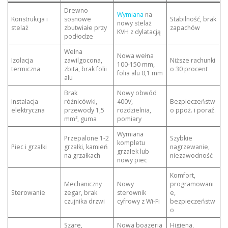
Drewno
Wymiana
na
Konstrukcja i
sosnowe
Stabilność, brak
nowy stelaż
stelaż
zbutwiałe przy
zapachów
KVH z dylatacją
podłodze
Wełna
Nowa wełna
Izolacja
zawilgocona,
Niższe rachunki
100-150 mm,
termiczna
zbita, brak folii
o 30 procent
folia alu 0,1 mm
alu
Brak
Nowy obwód
Instalacja
różnicówki,
400V,
Bezpieczeństw
elektryczna
przewody 1,5
rozdzielnia,
o ppoż. i poraź.
mm², guma
pomiary
Wymiana
Przepalone 1-2
Szybkie
kompletu
Piec i grzałki
grzałki, kamień
nagrzewanie,
grzałek lub
na grzałkach
niezawodność
nowy piec
Komfort,
Mechaniczny
Nowy
programowani
Sterowanie
zegar, brak
sterownik
e,
czujnika drzwi
cyfrowy z Wi-Fi
bezpieczeństw
o
Szare,
Nowa boazeria
Higiena,