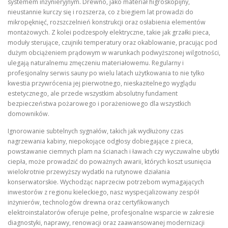
systemem inżynieryjnym. Drewno, jako materiał higroskopijny,
nieustannie kurczy się i rozszerza, co z biegiem lat prowadzi do
mikropęknięć, rozszczelnień konstrukcji oraz osłabienia elementów
montażowych. Z kolei podzespoły elektryczne, takie jak grzałki pieca,
moduły sterujące, czujniki temperatury oraz okablowanie, pracując pod
dużym obciążeniem prądowym w warunkach podwyższonej wilgotności,
ulegają naturalnemu zmęczeniu materiałowemu. Regularny i
profesjonalny serwis sauny po wielu latach użytkowania to nie tylko
kwestia przywrócenia jej pierwotnego, nieskazitelnego wyglądu
estetycznego, ale przede wszystkim absolutny fundament
bezpieczeństwa pożarowego i porażeniowego dla wszystkich
domowników.
Ignorowanie subtelnych sygnałów, takich jak wydłużony czas
nagrzewania kabiny, niepokojące odgłosy dobiegające z pieca,
powstawanie ciemnych plam na ścianach i ławach czy wyczuwalne ubytki
ciepła, może prowadzić do poważnych awarii, których koszt usunięcia
wielokrotnie przewyższy wydatki na rutynowe działania
konserwatorskie. Wychodząc naprzeciw potrzebom wymagających
inwestorów z regionu kieleckiego, nasz wyspecjalizowany zespół
inżynierów, technologów drewna oraz certyfikowanych
elektroinstalatorów oferuje pełne, profesjonalne wsparcie w zakresie
diagnostyki, naprawy, renowacji oraz zaawansowanej modernizacji