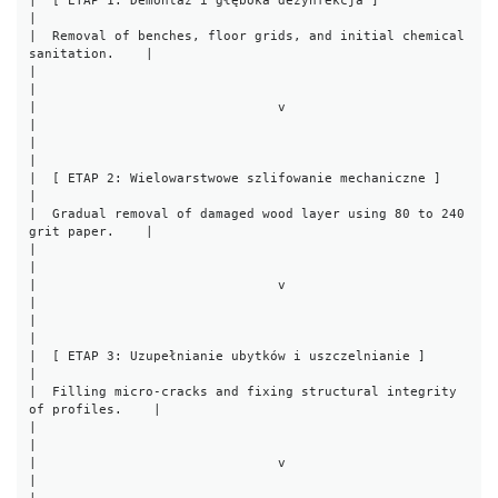
|  [ ETAP 1: Demontaż i głęboka dezynfekcja ]                          
|

|  Removal of benches, floor grids, and initial chemical 
sanitation.    |

|                                                                       
|

|                               v                                       
|

|                                                                       
|

|  [ ETAP 2: Wielowarstwowe szlifowanie mechaniczne ]                  
|

|  Gradual removal of damaged wood layer using 80 to 240 
grit paper.    |

|                                                                       
|

|                               v                                       
|

|                                                                       
|

|  [ ETAP 3: Uzupełnianie ubytków i uszczelnianie ]                     
|

|  Filling micro-cracks and fixing structural integrity 
of profiles.    |

|                                                                       
|

|                               v                                       
|
