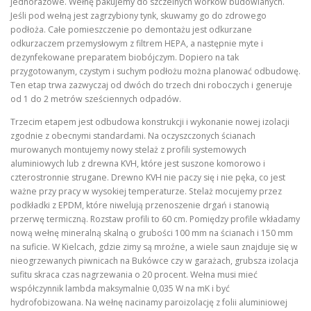
jednorazowe. Wełnę pakujemy do szczelnych worków budowlanych.
Jeśli pod wełną jest zagrzybiony tynk, skuwamy go do zdrowego
podłoża. Całe pomieszczenie po demontażu jest odkurzane
odkurzaczem przemysłowym z filtrem HEPA, a następnie myte i
dezynfekowane preparatem biobójczym. Dopiero na tak
przygotowanym, czystym i suchym podłożu można planować odbudowę.
Ten etap trwa zazwyczaj od dwóch do trzech dni roboczych i generuje
od 1 do 2 metrów sześciennych odpadów.
Trzecim etapem jest odbudowa konstrukcji i wykonanie nowej izolacji
zgodnie z obecnymi standardami. Na oczyszczonych ścianach
murowanych montujemy nowy stelaż z profili systemowych
aluminiowych lub z drewna KVH, które jest suszone komorowo i
czterostronnie strugane. Drewno KVH nie paczy się i nie pęka, co jest
ważne przy pracy w wysokiej temperaturze. Stelaż mocujemy przez
podkładki z EPDM, które niwelują przenoszenie drgań i stanowią
przerwę termiczną. Rozstaw profili to 60 cm. Pomiędzy profile wkładamy
nową wełnę mineralną skalną o grubości 100 mm na ścianach i 150 mm
na suficie. W Kielcach, gdzie zimy są mroźne, a wiele saun znajduje się w
nieogrzewanych piwnicach na Bukówce czy w garażach, grubsza izolacja
sufitu skraca czas nagrzewania o 20 procent. Wełna musi mieć
współczynnik lambda maksymalnie 0,035 W na mK i być
hydrofobizowana. Na wełnę nacinamy paroizolację z folii aluminiowej