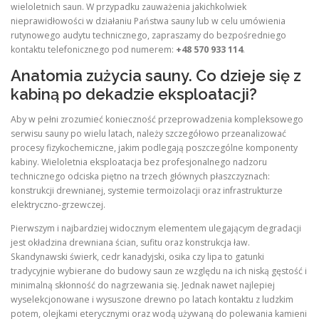
wieloletnich saun. W przypadku zauważenia jakichkolwiek
nieprawidłowości w działaniu Państwa sauny lub w celu umówienia
rutynowego audytu technicznego, zapraszamy do bezpośredniego
kontaktu telefonicznego pod numerem:
+48 570 933 114
.
Anatomia zużycia sauny. Co dzieje się z
kabiną po dekadzie eksploatacji?
Aby w pełni zrozumieć konieczność przeprowadzenia kompleksowego
serwisu sauny po wielu latach, należy szczegółowo przeanalizować
procesy fizykochemiczne, jakim podlegają poszczególne komponenty
kabiny. Wieloletnia eksploatacja bez profesjonalnego nadzoru
technicznego odciska piętno na trzech głównych płaszczyznach:
konstrukcji drewnianej, systemie termoizolacji oraz infrastrukturze
elektryczno-grzewczej.
Pierwszym i najbardziej widocznym elementem ulegającym degradacji
jest okładzina drewniana ścian, sufitu oraz konstrukcja ław.
Skandynawski świerk, cedr kanadyjski, osika czy lipa to gatunki
tradycyjnie wybierane do budowy saun ze względu na ich niską gęstość i
minimalną skłonność do nagrzewania się. Jednak nawet najlepiej
wyselekcjonowane i wysuszone drewno po latach kontaktu z ludzkim
potem, olejkami eterycznymi oraz wodą używaną do polewania kamieni