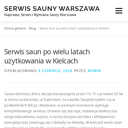
Przejdź
SERWIS SAUNY WARSZAWA
do
Menu
treści
Naprawa, Serwis i Wymiana Sauny Warszawa
Strona główna
»
Blog
»
Serwis saun po wielu latach użytkowania w Kielcach
SERWIS DO SAUNY WARSZAWA
BLOG
KONTAKT
Serwis saun po wielu latach
użytkowania w Kielcach
OPUBLIKOWANO
9 CZERWCA, 2026
PRZEZ
ADMIN
Sauna domowa, która służyła bezawaryjnie przez 10, 15 czy nawet 20 lat
w domu na Barwinku, w Dąbrowie, na osiedlu Świętokrzyskim czy w
podkieleckich Bilczy i Masłowie, w pewnym momencie wymaga
kompleksowego serwisu. Drewno się starzeje, instalacja elektryczna
ulega naturalnemu zużyciu, a normy bezpieczeństwa i efektywności
energetycznej zmieniają się z dekady na dekadę. W Kielcach wiele saun