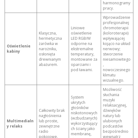
harmonogramy
pracy.
Wprowadzenie
profesjonalnej
Liniowe
chromoterapii
Klasyczna,
oświetlenie
(koloroterapii)
hermetyczna
LED RGB/W
wpływającej
żarówka w
odporne na
kojąco na układ
Oświetlenie
narożniku,
ekstremalne
nerwowy;
kabiny
osłonięta
temperatury,
stworzenie
drewnianym
montowane za
niesamowitego
abażurem.
oparciami i
,
pod ławami.
nowoczesnego
klimatu
wizualnego.
Możliwość
słuchania
System
muzyki
ukrytych
relaksacyjnej,
głośników
Całkowity brak
dźwięków
niskotonowych
nagłośnienia
natury lub
(wzbudzanych)
Multimedialn
lub proste,
ulubionych
wykorzystujący
y relaks
zewnętrzne
podcastów
ch ściany jako
radio
bezpośrednio
membranę,
pokojowe.
wewnątrz