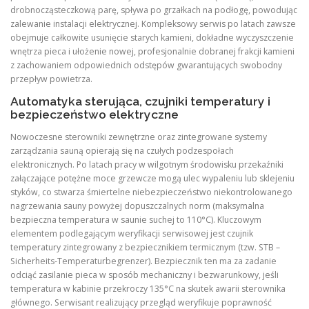
drobnocząsteczkową parę, spływa po grzałkach na podłogę, powodując
zalewanie instalacji elektrycznej. Kompleksowy serwis po latach zawsze
obejmuje całkowite usunięcie starych kamieni, dokładne wyczyszczenie
wnętrza pieca i ułożenie nowej, profesjonalnie dobranej frakcji kamieni
z zachowaniem odpowiednich odstępów gwarantujących swobodny
przepływ powietrza.
Automatyka sterująca, czujniki temperatury i
bezpieczeństwo elektryczne
Nowoczesne sterowniki zewnętrzne oraz zintegrowane systemy
zarządzania sauną opierają się na czułych podzespołach
elektronicznych. Po latach pracy w wilgotnym środowisku przekaźniki
załączające potężne moce grzewcze mogą ulec wypaleniu lub sklejeniu
styków, co stwarza śmiertelne niebezpieczeństwo niekontrolowanego
nagrzewania sauny powyżej dopuszczalnych norm (maksymalna
bezpieczna temperatura w saunie suchej to 110°C). Kluczowym
elementem podlegającym weryfikacji serwisowej jest czujnik
temperatury zintegrowany z bezpiecznikiem termicznym (tzw. STB –
Sicherheits-Temperaturbegrenzer). Bezpiecznik ten ma za zadanie
odciąć zasilanie pieca w sposób mechaniczny i bezwarunkowy, jeśli
temperatura w kabinie przekroczy 135°C na skutek awarii sterownika
głównego. Serwisant realizujący przegląd weryfikuje poprawność