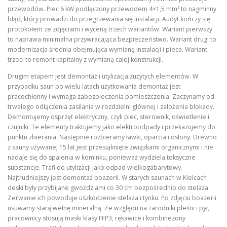
przewodów. Piec 6 kW podłączony przewodem 4×1,5 mm² to nagminny
błąd, który prowadzi do przegrzewania się instalacji. Audyt kończy się
protokołem ze zdjęciami i wyceną trzech wariantów. Wariant pierwszy
to naprawa minimalna przywracająca bezpieczeństwo. Wariant drugi to
modernizacja średnia obejmująca wymianę instalacji i pieca. Wariant
trzeci to remont kapitalny z wymianą całej konstrukcji.
Drugim etapem jest demontaż i utylizacja zużytych elementów. W
przypadku saun po wielu latach użytkowania demontaż jest
pracochłonny i wymaga zabezpieczenia pomieszczenia. Zaczynamy od
trwałego odłączenia zasilania w rozdzielni głównej i założenia blokady.
Demontujemy osprzęt elektryczny, czyli piec, sterownik, oświetlenie i
czujniki. Te elementy traktujemy jako elektroodpady i przekazujemy do
punktu zbierania. Następnie rozbieramy ławki, oparcia i osłony. Drewno
z sauny używanej 15 lat jest przesiąknięte związkami organicznymi i nie
nadaje się do spalenia w kominku, ponieważ wydziela toksyczne
substancje. Trafi do utylizacji jako odpad wielkogabarytowy.
Najtrudniejszy jest demontaż boazerii. W starych saunach w Kielcach
deski były przybijane gwoździami co 30 cm bezpośrednio do stelaża.
Zerwanie ich powoduje uszkodzenie stelaża i tynku. Po zdjęciu boazerii
usuwamy starą wełnę mineralną. Ze względu na zarodniki pleśni i pył,
pracownicy stosują maski klasy FFP3, rękawice i kombinezony