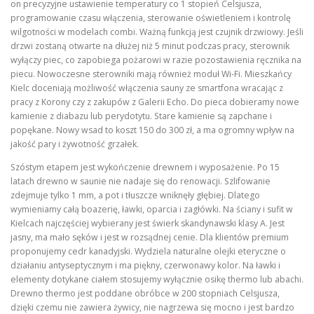
on precyzyjne ustawienie temperatury co 1 stopień Celsjusza,
programowanie czasu włączenia, sterowanie oświetleniem i kontrolę
wilgotności w modelach combi. Ważną funkcją jest czujnik drzwiowy. Jeśli
drzwi zostaną otwarte na dłużej niż 5 minut podczas pracy, sterownik
wyłączy piec, co zapobiega pożarowi w razie pozostawienia ręcznika na
piecu. Nowoczesne sterowniki mają również moduł Wi-Fi. Mieszkańcy
Kielc doceniają możliwość włączenia sauny ze smartfona wracając z
pracy z Korony czy z zakupów z Galerii Echo. Do pieca dobieramy nowe
kamienie z diabazu lub perydotytu. Stare kamienie są zapchane i
popękane. Nowy wsad to koszt 150 do 300 zł, a ma ogromny wpływ na
jakość pary i żywotność grzałek.
Szóstym etapem jest wykończenie drewnem i wyposażenie. Po 15
latach drewno w saunie nie nadaje się do renowacji. Szlifowanie
zdejmuje tylko 1 mm, a pot i tłuszcze wniknęły głębiej. Dlatego
wymieniamy całą boazerię, ławki, oparcia i zagłówki. Na ściany i sufit w
Kielcach najczęściej wybierany jest świerk skandynawski klasy A. Jest
jasny, ma mało sęków i jest w rozsądnej cenie. Dla klientów premium
proponujemy cedr kanadyjski. Wydziela naturalne olejki eteryczne o
działaniu antyseptycznym i ma piękny, czerwonawy kolor. Na ławki i
elementy dotykane ciałem stosujemy wyłącznie osikę thermo lub abachi.
Drewno thermo jest poddane obróbce w 200 stopniach Celsjusza,
dzięki czemu nie zawiera żywicy, nie nagrzewa się mocno i jest bardzo