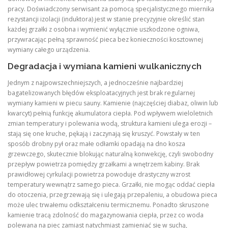
pracy. Doświadczony serwisant za pomocą specjalistycznego miernika
rezystancji izolacji (induktora) jest w stanie precyzyjnie określić stan
każdej grzałki z osobna i wymienić wyłącznie uszkodzone ogniwa,
przywracając pełną sprawność pieca bez konieczności kosztownej
wymiany całego urządzenia.
Degradacja i wymiana kamieni wulkanicznych
Jednym z najpowszechniejszych, a jednocześnie najbardziej
bagatelizowanych błędów eksploatacyjnych jest brak regularnej
wymiany kamieni w piecu sauny. Kamienie (najczęściej diabaz, oliwin lub
kwarcyt) pełnią funkcję akumulatora ciepła. Pod wpływem wieloletnich
zmian temperatury i polewania wodą, struktura kamieni ulega erozji –
stają się one kruche, pękają i zaczynają się kruszyć. Powstały w ten
sposób drobny pył oraz małe odłamki opadają na dno kosza
grzewczego, skutecznie blokując naturalną konwekcję, czyli swobodny
przepływ powietrza pomiędzy grzałkami a wnętrzem kabiny. Brak
prawidłowej cyrkulacji powietrza powoduje drastyczny wzrost
temperatury wewnątrz samego pieca. Grzałki, nie mogąc oddać ciepła
do otoczenia, przegrzewają się i ulegają przepaleniu, a obudowa pieca
może ulec trwałemu odkształceniu termicznemu. Ponadto skruszone
kamienie tracą zdolność do magazynowania ciepła, przez co woda
polewana na piec zamiast natychmiast zamieniać się w suchą,