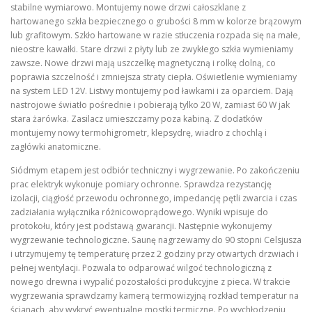
stabilne wymiarowo. Montujemy nowe drzwi całoszklane z
hartowanego szkła bezpiecznego o grubości 8 mm w kolorze brązowym
lub grafitowym. Szkło hartowane w razie stłuczenia rozpada się na małe,
nieostre kawałki. Stare drzwi z płyty lub ze zwykłego szkła wymieniamy
zawsze. Nowe drzwi mają uszczelkę magnetyczną i rolkę dolną, co
poprawia szczelność i zmniejsza straty ciepła. Oświetlenie wymieniamy
na system LED 12V. Listwy montujemy pod ławkami i za oparciem. Dają
nastrojowe światło pośrednie i pobierają tylko 20 W, zamiast 60 W jak
stara żarówka. Zasilacz umieszczamy poza kabiną. Z dodatków
montujemy nowy termohigrometr, klepsydrę, wiadro z chochlą i
zagłówki anatomiczne.
Siódmym etapem jest odbiór techniczny i wygrzewanie. Po zakończeniu
prac elektryk wykonuje pomiary ochronne. Sprawdza rezystancję
izolacji, ciągłość przewodu ochronnego, impedancję pętli zwarcia i czas
zadziałania wyłącznika różnicowoprądowego. Wyniki wpisuje do
protokołu, który jest podstawą gwarancji. Następnie wykonujemy
wygrzewanie technologiczne. Saunę nagrzewamy do 90 stopni Celsjusza
i utrzymujemy tę temperaturę przez 2 godziny przy otwartych drzwiach i
pełnej wentylacji. Pozwala to odparować wilgoć technologiczną z
nowego drewna i wypalić pozostałości produkcyjne z pieca. W trakcie
wygrzewania sprawdzamy kamerą termowizyjną rozkład temperatur na
ścianach, aby wykryć ewentualne mostki termiczne. Po wychłodzeniu