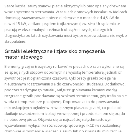
Serce każdej sauny stanowi piec elektryczny lub piec opalany drewnem
wraz z systemem sterowania. W realiach domowych instalacji w Kielcach
dominują zaawansowane piece elektryczne o mocach od 4,5 kW do
nawet 15 kW, zasilane prądem trójfazowym (tzw. siłą). Urządzenia te
pracują w ekstremalnych reżimach obciążeniowych, dlatego ich
diagnostyka po latach użytkowania musi być przeprowadzona niezwykle
skrupulatnie.
Grzałki elektryczne i zjawisko zmęczenia
materiałowego
Elementy grzejne (rezystory rurkowe) w piecach do saun wykonane są
ze specjalnych stopów odpornych na wysoką temperaturę, jednak ich
żywotność jest ograniczona czasowo. Cykl pracy grzałki polega na
nieustannym rozgrzewaniu się do czerwoności i studzeniu. Dodatkowo,
podczas tradycyjnego rytuału „Aufguss” (polewania kamieni wodą),
rozgrzane grzałki poddawane są szokowi termicznemu, gdy trafia na nie
woda o temperaturze pokojowej. Doprowadza to do powstawania
mikroskopijnych pęknięć w zewnętrznym płaszczu grzałki, co po latach
skutkuje uszkodzeniem izolacji wewnętrznej i przedostaniem się prądu
na obudowę pieca. Objawia się to najczęściej natychmiastowym
wyzwalaniem wyłącznika różnicowoprądowego (RCD) w rozdzielnicy
domowej w momencie włączenia sauny lub po kilkunastu minutach jej