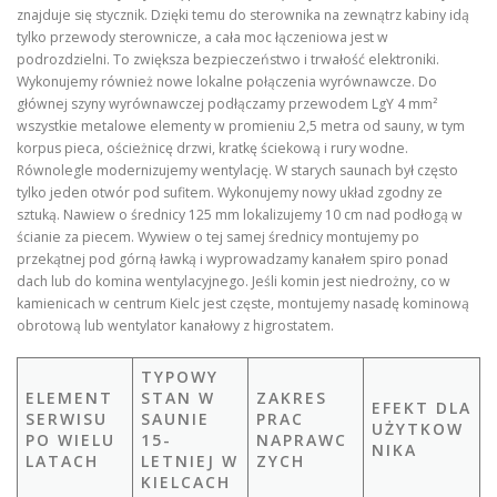
znajduje się stycznik. Dzięki temu do sterownika na zewnątrz kabiny idą
tylko przewody sterownicze, a cała moc łączeniowa jest w
podrozdzielni. To zwiększa bezpieczeństwo i trwałość elektroniki.
Wykonujemy również nowe lokalne połączenia wyrównawcze. Do
głównej szyny wyrównawczej podłączamy przewodem LgY 4 mm²
wszystkie metalowe elementy w promieniu 2,5 metra od sauny, w tym
korpus pieca, ościeżnicę drzwi, kratkę ściekową i rury wodne.
Równolegle modernizujemy wentylację. W starych saunach był często
tylko jeden otwór pod sufitem. Wykonujemy nowy układ zgodny ze
sztuką. Nawiew o średnicy 125 mm lokalizujemy 10 cm nad podłogą w
ścianie za piecem. Wywiew o tej samej średnicy montujemy po
przekątnej pod górną ławką i wyprowadzamy kanałem spiro ponad
dach lub do komina wentylacyjnego. Jeśli komin jest niedrożny, co w
kamienicach w centrum Kielc jest częste, montujemy nasadę kominową
obrotową lub wentylator kanałowy z higrostatem.
TYPOWY
ELEMENT
STAN W
ZAKRES
EFEKT DLA
SERWISU
SAUNIE
PRAC
UŻYTKOW
PO WIELU
15-
NAPRAWC
NIKA
LATACH
LETNIEJ W
ZYCH
KIELCACH