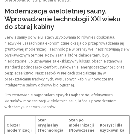
przeprowadzonych prac serwisowych.
Modernizacja wieloletniej sauny.
Wprowadzenie technologii XXI wieku
do starej kabiny
Serwis sauny po wielu latach użytkowania to również doskonała,
niezwykle uzasadniona ekonomicznie okazja do przeprowadzenia jej
gruntownej modernizacji. Technologie w branży wellness rozwijają się w
błyskawicznym tempie. Rozwiązania, które dekadę temu były
niedostępne lub uznawane za ekskluzywny luksus, obecnie stanowią
standard podnoszący komfort użytkowania, energooszczędność oraz
bezpieczeństwo. Nasz zespół w Kielcach specjalizuje się w
przekształcaniu tradycyjnych, wysłużonych kabin w nowoczesne,
inteligentne salony odnowy biologicznej.
Oto zestawienie najpopularniejszych i najbardziej efektywnych
kierunków modernizacji wieloletnich saun, które z powodzeniem
wdrażamy u naszych klientów:
Stan
Stan po
Obszar
oryginalny
modernizacji
Korzyści dla
modernizacji
(Technologia
(Nowoczesne
użytkownika